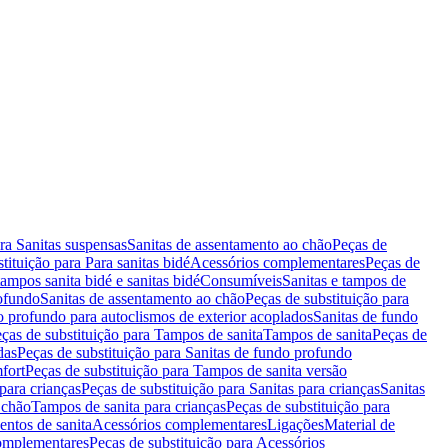
ara Sanitas suspensas
Sanitas de assentamento ao chão
Peças de
tituição para Para sanitas bidé
Acessórios complementares
Peças de
tampos sanita bidé e sanitas bidé
Consumíveis
Sanitas e tampos de
rofundo
Sanitas de assentamento ao chão
Peças de substituição para
o profundo para autoclismos de exterior acoplados
Sanitas de fundo
ças de substituição para Tampos de sanita
Tampos de sanita
Peças de
das
Peças de substituição para Sanitas de fundo profundo
fort
Peças de substituição para Tampos de sanita versão
para crianças
Peças de substituição para Sanitas para crianças
Sanitas
 chão
Tampos de sanita para crianças
Peças de substituição para
entos de sanita
Acessórios complementares
Ligações
Material de
omplementares
Peças de substituição para Acessórios