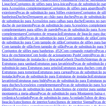
Ligações
Conjuntos de sifões para lava-loiças
Peças de substituição par
para Acessórios complementares
Conjuntos de sifões para aparelhos
Pe
exteriores
Peças de substituição para Sifões exteriores
Conjuntos de sif
banheiras
Duches
Drenagem ao chão para duches
Peças de substituiçã
de substituição para Acessórios para calhas para duche
Esgotos no pav
duche de pavimento
Peças de substituição para Acessórios complemen
complementares para sifões de parede
Peças de substituição para Aces
complementares
Conjuntos de reparação
Estruturas de ligação para du
tampão de sifão
Peças de substituição para Com tampão de sifão
Conjun
de substituição para Com tampão de sifão
Conjuntos de sifões para ba
Com tampão de sifão
Sem tampão de sifão
Peças de substituição para
Conjuntos de sifões para banheiras, d52
Com comando rotativo
Peças 
bica de enchimento
Com botão de acionamento PushControl
Peças de 
ligação
Sistemas de instalação e descarga
Geberit Duofix
Sistemas de p
Estruturas para sanitas
Estruturas para lavatórios
Peças de substituição 
substituição para Estruturas para urinóis
Estruturas para duches com d
Estruturas para torneiras
Estruturas para cargas
Peças de substituição pa
instalação
Peças de substituição para Estruturas de instalação
Estruturas
lavatórios
Estruturas para bidés
Peças de substituição para Estruturas p
para duches
Acessórios complementares
Peças de substituição para A
plástico
Peças de substituição para Autoclismos de exterior para sanitas
montagem a meia-altura
Peças de substituição para Montagem baixa e
cerâmica
Acoplado
Peças de substituição para Acoplado
Tubos de desca
ligação
Autoclismos de interior
Autoclismos de interior Sigma
Peças de