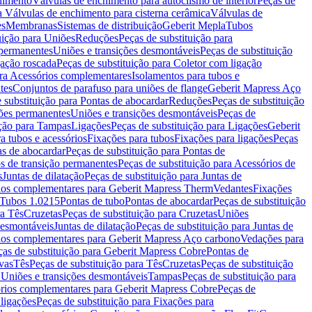
chimento
Válvulas de enchimento para autoclismo de interior
Peças de
a Válvulas de enchimento para cisterna cerâmica
Válvulas de
es
Membranas
Sistemas de distribuição
Geberit Mepla
Tubos
uição para Uniões
Reduções
Peças de substituição para
 permanentes
Uniões e transições desmontáveis
Peças de substituição
gação roscada
Peças de substituição para Coletor com ligação
ara Acessórios complementares
Isolamentos para tubos e
tes
Conjuntos de parafuso para uniões de flange
Geberit Mapress Aço
 substituição para Pontas de abocardar
Reduções
Peças de substituição
iões permanentes
Uniões e transições desmontáveis
Peças de
ição para Tampas
Ligações
Peças de substituição para Ligações
Geberit
a tubos e acessórios
Fixações para tubos
Fixações para ligações
Peças
as de abocardar
Peças de substituição para Pontas de
s de transição permanentes
Peças de substituição para Acessórios de
s
Juntas de dilatação
Peças de substituição para Juntas de
ios complementares para Geberit Mapress Therm
Vedantes
Fixações
Tubos 1.0215
Pontas de tubo
Pontas de abocardar
Peças de substituição
ra Tês
Cruzetas
Peças de substituição para Cruzetas
Uniões
desmontáveis
Juntas de dilatação
Peças de substituição para Juntas de
ios complementares para Geberit Mapress Aço carbono
Vedações para
ças de substituição para Geberit Mapress Cobre
Pontas de
vas
Tês
Peças de substituição para Tês
Cruzetas
Peças de substituição
a Uniões e transições desmontáveis
Tampas
Peças de substituição para
rios complementares para Geberit Mapress Cobre
Peças de
 ligações
Peças de substituição para Fixações para