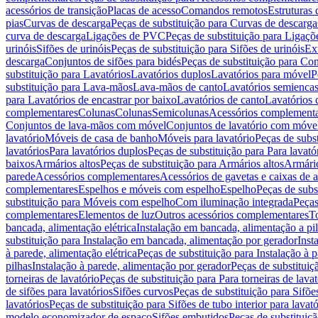
acessórios de transição
Placas de acesso
Comandos remotos
Estruturas 
pias
Curvas de descarga
Peças de substituição para Curvas de descarga
curva de descarga
Ligações de PVC
Peças de substituição para Ligaç
urinóis
Sifões de urinóis
Peças de substituição para Sifões de urinóis
Ex
descarga
Conjuntos de sifões para bidés
Peças de substituição para Con
substituição para Lavatórios
Lavatórios duplos
Lavatórios para móvel
P
substituição para Lava-mãos
Lava-mãos de canto
Lavatórios semiencas
para Lavatórios de encastrar por baixo
Lavatórios de canto
Lavatórios 
complementares
Colunas
Colunas
Semicolunas
Acessórios complementa
Conjuntos de lava-mãos com móvel
Conjuntos de lavatório com móve
lavatório
Móveis de casa de banho
Móveis para lavatório
Peças de subst
lavatórios
Para lavatórios duplos
Peças de substituição para Para lavató
baixos
Armários altos
Peças de substituição para Armários altos
Armári
parede
Acessórios complementares
Acessórios de gavetas e caixas de 
complementares
Espelhos e móveis com espelho
Espelho
Peças de subs
substituição para Móveis com espelho
Com iluminação integrada
Peças
complementares
Elementos de luz
Outros acessórios complementares
T
bancada, alimentação elétrica
Instalação em bancada, alimentação a pi
substituição para Instalação em bancada, alimentação por gerador
Inst
à parede, alimentação elétrica
Peças de substituição para Instalação à p
pilhas
Instalação à parede, alimentação por gerador
Peças de substituiç
torneiras de lavatório
Peças de substituição para Para torneiras de lavat
de sifões para lavatórios
Sifões curvos
Peças de substituição para Sifõe
lavatórios
Peças de substituição para Sifões de tubo interior para lavató
modelo economizador de espaço
Sifões embutidos
Peças de substituiç