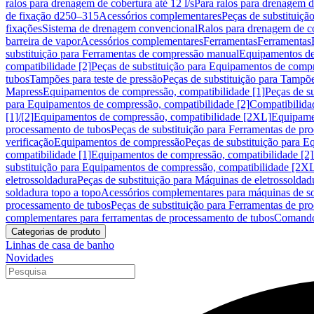
ralos para drenagem de cobertura até 12 l/s
Para ralos para drenagem de
de fixação d250–315
Acessórios complementares
Peças de substituiçã
fixações
Sistema de drenagem convencional
Ralos para drenagem de c
barreira de vapor
Acessórios complementares
Ferramentas
Ferramentas
substituição para Ferramentas de compressão manual
Equipamentos de
compatibilidade [2]
Peças de substituição para Equipamentos de compr
tubos
Tampões para teste de pressão
Peças de substituição para Tampõe
Mapress
Equipamentos de compressão, compatibilidade [1]
Peças de s
para Equipamentos de compressão, compatibilidade [2]
Compatibilida
[1]/[2]
Equipamentos de compressão, compatibilidade [2XL]
Equipamen
processamento de tubos
Peças de substituição para Ferramentas de pr
verificação
Equipamentos de compressão
Peças de substituição para 
compatibilidade [1]
Equipamentos de compressão, compatibilidade [2]
substituição para Equipamentos de compressão, compatibilidade [2X
eletrossoldadura
Peças de substituição para Máquinas de eletrossoldad
soldadura topo a topo
Acessórios complementares para máquinas de so
processamento de tubos
Peças de substituição para Ferramentas de pr
complementares para ferramentas de processamento de tubos
Comando
Categorias de produto
Linhas de casa de banho
Novidades