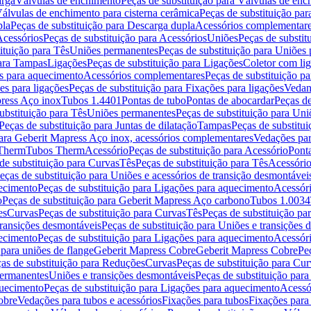
arga
Válvulas de enchimento
Peças de substituição para Válvulas de en
álvulas de enchimento para cisterna cerâmica
Peças de substituição par
pla
Peças de substituição para Descarga dupla
Acessórios complementar
cessórios
Peças de substituição para Acessórios
Uniões
Peças de substit
ituição para Tês
Uniões permanentes
Peças de substituição para Uniões
para Tampas
Ligações
Peças de substituição para Ligações
Coletor com li
es para aquecimento
Acessórios complementares
Peças de substituição p
es para ligações
Peças de substituição para Fixações para ligações
Vedan
press Aço inox
Tubos 1.4401
Pontas de tubo
Pontas de abocardar
Peças de
ubstituição para Tês
Uniões permanentes
Peças de substituição para Un
Peças de substituição para Juntas de dilatação
Tampas
Peças de substitu
para Geberit Mapress Aço inox, acessórios complementares
Vedações par
 Therm
Tubos Therm
Acessório
Peças de substituição para Acessório
Pont
de substituição para Curvas
Tês
Peças de substituição para Tês
Acessório
eças de substituição para Uniões e acessórios de transição desmontávei
ecimento
Peças de substituição para Ligações para aquecimento
Acessór
o
Peças de substituição para Geberit Mapress Aço carbono
Tubos 1.0034
es
Curvas
Peças de substituição para Curvas
Tês
Peças de substituição pa
transições desmontáveis
Peças de substituição para Uniões e transições 
ecimento
Peças de substituição para Ligações para aquecimento
Acessór
para uniões de flange
Geberit Mapress Cobre
Geberit Mapress Cobre
Pe
as de substituição para Reduções
Curvas
Peças de substituição para Cur
permanentes
Uniões e transições desmontáveis
Peças de substituição par
quecimento
Peças de substituição para Ligações para aquecimento
Acessó
obre
Vedações para tubos e acessórios
Fixações para tubos
Fixações para