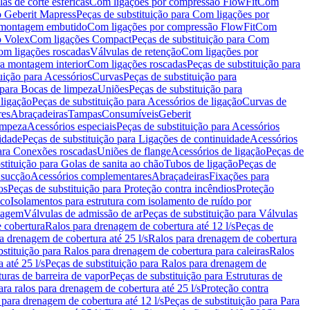
as de corte esféricas
Com ligações por compressão FlowFit
Com
 Geberit Mapress
Peças de substituição para Com ligações por
ra montagem embutido
Com ligações por compressão FlowFit
Com
o Volex
Com ligações Compact
Peças de substituição para Com
m ligações roscadas
Válvulas de retenção
Com ligações por
ra montagem interior
Com ligações roscadas
Peças de substituição para
uição para Acessórios
Curvas
Peças de substituição para
 para Bocas de limpeza
Uniões
Peças de substituição para
 ligação
Peças de substituição para Acessórios de ligação
Curvas de
res
Abraçadeiras
Tampas
Consumíveis
Geberit
limpeza
Acessórios especiais
Peças de substituição para Acessórios
idade
Peças de substituição para Ligações de continuidade
Acessórios
para Conexões roscadas
Uniões de flange
Acessórios de ligação
Peças de
stituição para Golas de sanita ao chão
Tubos de ligação
Peças de
 sucção
Acessórios complementares
Abraçadeiras
Fixações para
os
Peças de substituição para Proteção contra incêndios
Proteção
ico
Isolamentos para estrutura com isolamento de ruído por
enagem
Válvulas de admissão de ar
Peças de substituição para Válvulas
e cobertura
Ralos para drenagem de cobertura até 12 l/s
Peças de
a drenagem de cobertura até 25 l/s
Ralos para drenagem de cobertura
bstituição para Ralos para drenagem de cobertura para caleiras
Ralos
 até 25 l/s
Peças de substituição para Ralos para drenagem de
turas de barreira de vapor
Peças de substituição para Estruturas de
ara ralos para drenagem de cobertura até 25 l/s
Proteção contra
 para drenagem de cobertura até 12 l/s
Peças de substituição para Para