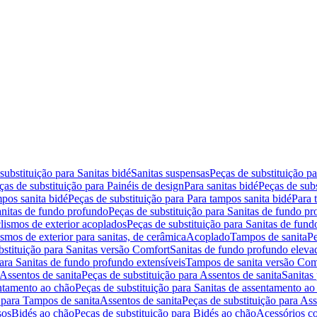
substituição para Sanitas bidé
Sanitas suspensas
Peças de substituição p
ças de substituição para Painéis de design
Para sanitas bidé
Peças de subs
pos sanita bidé
Peças de substituição para Para tampos sanita bidé
Para 
nitas de fundo profundo
Peças de substituição para Sanitas de fundo p
lismos de exterior acoplados
Peças de substituição para Sanitas de fund
smos de exterior para sanitas, de cerâmica
Acoplado
Tampos de sanita
Pe
bstituição para Sanitas versão Comfort
Sanitas de fundo profundo eleva
para Sanitas de fundo profundo extensíveis
Tampos de sanita versão Com
Assentos de sanita
Peças de substituição para Assentos de sanita
Sanitas 
entamento ao chão
Peças de substituição para Sanitas de assentamento ao
 para Tampos de sanita
Assentos de sanita
Peças de substituição para Ass
sos
Bidés ao chão
Peças de substituição para Bidés ao chão
Acessórios c