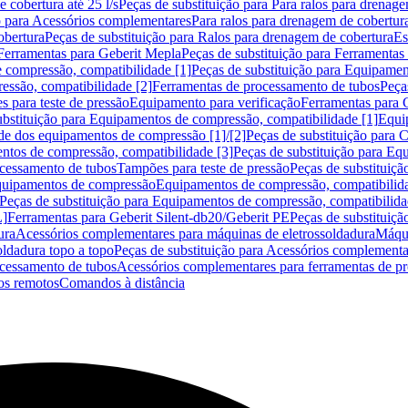
 cobertura até 25 l/s
Peças de substituição para Para ralos para drenage
o para Acessórios complementares
Para ralos para drenagem de cobertur
obertura
Peças de substituição para Ralos para drenagem de cobertura
Es
Ferramentas para Geberit Mepla
Peças de substituição para Ferramentas
 compressão, compatibilidade [1]
Peças de substituição para Equipamen
essão, compatibilidade [2]
Ferramentas de processamento de tubos
Peça
s para teste de pressão
Equipamento para verificação
Ferramentas para 
ubstituição para Equipamentos de compressão, compatibilidade [1]
Equi
de dos equipamentos de compressão [1]/[2]
Peças de substituição para
tos de compressão, compatibilidade [3]
Peças de substituição para Eq
ocessamento de tubos
Tampões para teste de pressão
Peças de substituiçã
Equipamentos de compressão
Equipamentos de compressão, compatibilida
Peças de substituição para Equipamentos de compressão, compatibilida
L]
Ferramentas para Geberit Silent-db20/Geberit PE
Peças de substituiçã
ura
Acessórios complementares para máquinas de eletrossoldadura
Máqui
ldadura topo a topo
Peças de substituição para Acessórios complementa
ocessamento de tubos
Acessórios complementares para ferramentas de p
s remotos
Comandos à distância