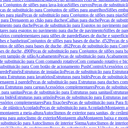
a Conjuntos de sifões para lava-loiças
Sifões curvos
Peças de substituiç
ças de substituição para Conjuntos de sifões para aparelhos
Sifões embu
ões para pias
Peças de substituição para Conjuntos de sifões para pias
Si
o para Drenagem ao chão para duches
Calhas para duche
Peças de substi
imento para duche
Peças de substituição para Esgotos no pavimento pa
tares para esgotos no pavimento para duche de pavimento
Sifões de par
sórios complementares para sifões de parede
Bases de duche e superfíci
ches e banheiras
Conjuntos de sifões para bases de duche, d52
Peças de s
tos de sifões para bases de duche, d62
Peças de substituição para Conj
ses de duche, d90
Peças de substituição para Conjuntos de sifões para b
 Sem tampão de sifão
Acabamento
Peças de substituição para Acabament
de substituição para Com comando rotativo
Com comando rotativo e bic
substituição para Com botão de acionamento PushControl
Acessórios co
arede
Painéis
Estruturas de instalação
Peças de substituição para Estrutura
para Estruturas para lavatórios
Estruturas para bidés
Peças de substituição
renagem à parede
Peças de substituição para Estruturas para duches co
ra Estruturas para cargas
Acessórios complementares
Peças de substitu
 para sanitas
Peças de substituição para Estruturas para sanitas
Estruturas
ara bidés
Estruturas para urinóis
Peças de substituição para Estruturas par
cessórios complementares
Para fixações
Peças de substituição para Para f
, de plástico
Acoplado
Peças de substituição para Acoplado
Montagem al
 montagem a meia-altura
Autoclismos de exterior para sanitas, de cerâm
rga para autoclismo de exterior
Montagem alta
Montagem baixa e monta
 substituição para Autoclismos de interior Sigma
Autoclismos de interi