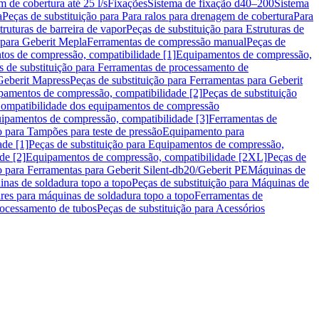
m de cobertura até 25 l/s
Fixações
Sistema de fixação d40–200
Sistema
a
Peças de substituição para Para ralos para drenagem de cobertura
Para
truturas de barreira de vapor
Peças de substituição para Estruturas de
 para Geberit Mepla
Ferramentas de compressão manual
Peças de
tos de compressão, compatibilidade [1]
Equipamentos de compressão,
s de substituição para Ferramentas de processamento de
Geberit Mapress
Peças de substituição para Ferramentas para Geberit
pamentos de compressão, compatibilidade [2]
Peças de substituição
 Compatibilidade dos equipamentos de compressão
uipamentos de compressão, compatibilidade [3]
Ferramentas de
o para Tampões para teste de pressão
Equipamento para
de [1]
Peças de substituição para Equipamentos de compressão,
de [2]
Equipamentos de compressão, compatibilidade [2XL]
Peças de
o para Ferramentas para Geberit Silent-db20/Geberit PE
Máquinas de
nas de soldadura topo a topo
Peças de substituição para Máquinas de
res para máquinas de soldadura topo a topo
Ferramentas de
rocessamento de tubos
Peças de substituição para Acessórios