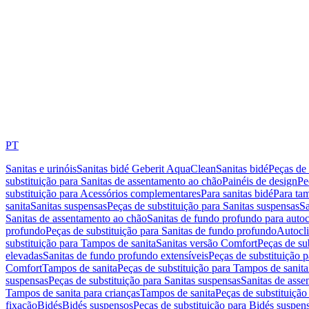
PT
Sanitas e urinóis
Sanitas bidé Geberit AquaClean
Sanitas bidé
Peças de 
substituição para Sanitas de assentamento ao chão
Painéis de design
Pe
substituição para Acessórios complementares
Para sanitas bidé
Para tam
sanita
Sanitas suspensas
Peças de substituição para Sanitas suspensas
Sa
Sanitas de assentamento ao chão
Sanitas de fundo profundo para autoc
profundo
Peças de substituição para Sanitas de fundo profundo
Autocli
substituição para Tampos de sanita
Sanitas versão Comfort
Peças de su
elevadas
Sanitas de fundo profundo extensíveis
Peças de substituição 
Comfort
Tampos de sanita
Peças de substituição para Tampos de sanita
suspensas
Peças de substituição para Sanitas suspensas
Sanitas de ass
Tampos de sanita para crianças
Tampos de sanita
Peças de substituição
fixação
Bidés
Bidés suspensos
Peças de substituição para Bidés suspen