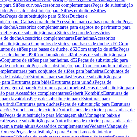
ão para Sifões curvos
Acessórios complementares
Peças de substituição
tidos
Peças de substituição para Sifões embutidos
Sifões
fões
Peças de substituição para Sifões
Duches e
tuição para Calhas para duche
Acessórios para calhas para duche
Peças
ra duche
Acessórios complementares para esgotos no pavimento para
ede
Peças de substituição para Sifões de parede
Acessórios
es de duche
Acessórios complementares
Banheiras
Acessórios
ubstituição para Conjuntos de sifões para bases de duche, d52
Com
untos de sifões para bases de duche, d62
Com tampão de sifão
Peças
ases de duche, d90
Com tampão de sifão
Peças de substituição para
o
Conjuntos de sifões para banheiras, d52
Peças de substituição para
a de enchimento
Peças de substituição para Com comando rotativo e
mplementares para conjuntos de sifões para banheiras
Conjuntos de
s de instalação
Estruturas para sanitas
Peças de substituição para
 para Estruturas para bidés
Estruturas para urinóis
Peças de
m drenagem à parede
Estruturas para torneiras
Peças de substituição para
ição para Acessórios complementares
Geberit Kombifix
Estruturas de
 para lavatórios
Peças de substituição para Estruturas para
a urinóis
Estruturas para duches
Peças de substituição para Estruturas
ixações
Autoclismos de exterior
Autoclismos de exterior para sanitas, de
ta
Peças de substituição para Montagem alta
Montagem baixa e
ica
Peças de substituição para Autoclismos de exterior para sanitas, de
gem a meia-altura
Acessórios complementares
Vedantes
Mangas de
or Omega
Peças de substituição para Autoclismos de interior