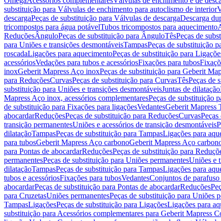
Omega
Acessórios complementares
Válvulas de enchimento e de desc
substituição para Válvulas de enchimento para autoclismo de interior
V
descarga
Peças de substituição para Válvulas de descarga
Descarga du
tricompostos para água potável
Tubos tricompostos para aquecimento
A
Reduções
Ângulo
Peças de substituição para Ângulo
Tês
Peças de subst
para Uniões e transições desmontáveis
Tampas
Peças de substituição 
roscada
Ligações para aquecimento
Peças de substituição para Ligaçõ
acessórios
Vedações para tubos e acessórios
Fixações para tubos
Fixaçõ
inox
Geberit Mapress Aço inox
Peças de substituição para Geberit Ma
para Reduções
Curvas
Peças de substituição para Curvas
Tês
Peças de s
substituição para Uniões e transições desmontáveis
Juntas de dilatação
Mapress Aço inox, acessórios complementares
Peças de substituição 
de substituição para Fixações para ligações
Vedantes
Geberit Mapress
abocardar
Reduções
Peças de substituição para Reduções
Curvas
Peças 
transição permanentes
Uniões e acessórios de transição desmontáveis
P
dilatação
Tampas
Peças de substituição para Tampas
Ligações para aqu
para tubos
Geberit Mapress Aço carbono
Geberit Mapress Aço carbon
para Pontas de abocardar
Reduções
Peças de substituição para Reduçõ
permanentes
Peças de substituição para Uniões permanentes
Uniões e 
dilatação
Tampas
Peças de substituição para Tampas
Ligações para aqu
tubos e acessórios
Fixações para tubos
Vedantes
Conjuntos de parafuso 
abocardar
Peças de substituição para Pontas de abocardar
Reduções
Peç
para Cruzetas
Uniões permanentes
Peças de substituição para Uniões 
Tampas
Ligações
Peças de substituição para Ligações
Ligações para a
substituição para Acessórios complementares para Geberit Mapress C