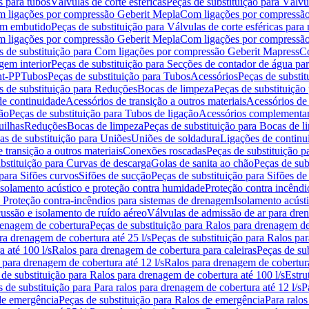
s para tubos
Válvulas de corte esféricas
Peças de substituição para Válvul
om ligações por compressão Geberit Mepla
Com ligações por compressão
gem embutido
Peças de substituição para Válvulas de corte esféricas pa
om ligações por compressão Geberit Mepla
Com ligações por compressã
s de substituição para Com ligações por compressão Geberit Mapress
Co
gem interior
Peças de substituição para Secções de contador de água pa
nt-PP
Tubos
Peças de substituição para Tubos
Acessórios
Peças de substit
s de substituição para Reduções
Bocas de limpeza
Peças de substituição
de continuidade
Acessórios de transição a outros materiais
Acessórios de
ão
Peças de substituição para Tubos de ligação
Acessórios complementa
uilhas
Reduções
Bocas de limpeza
Peças de substituição para Bocas de 
as de substituição para Uniões
Uniões de soldadura
Ligações de continu
 transição a outros materiais
Conexões roscadas
Peças de substituição 
bstituição para Curvas de descarga
Golas de sanita ao chão
Peças de sub
 para Sifões curvos
Sifões de sucção
Peças de substituição para Sifões de
 isolamento acústico e proteção contra humidade
Proteção contra incêndi
a Proteção contra-incêndios para sistemas de drenagem
Isolamento acúst
cussão e isolamento de ruído aéreo
Válvulas de admissão de ar para dr
renagem de cobertura
Peças de substituição para Ralos para drenagem d
ra drenagem de cobertura até 25 l/s
Peças de substituição para Ralos par
 até 100 l/s
Ralos para drenagem de cobertura para caleiras
Peças de su
 para drenagem de cobertura até 12 l/s
Ralos para drenagem de cobertura
 de substituição para Ralos para drenagem de cobertura até 100 l/s
Estru
 de substituição para Para ralos para drenagem de cobertura até 12 l/s
P
de emergência
Peças de substituição para Ralos de emergência
Para ralos