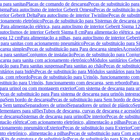
 para sanitas
Placas de comando de descarga
Peças de substituição par
Sigma
Para autoclismo de interior Geberit Omega
Peças de substituição p
terior Geberit Delta
Para autoclismo de interior Twinline
Peças de substit
cionamento eletrónico
Peças de substituição para Sistemas de descarga 
 Para alimentação elétrica, para autoclismo de interior Geberit Sigma 1
 autoclismos de interior Geberit Sigma 8 cm
Para alimentação elétrica, 
Omega 12 cm
Para alimentação a pilhas, para autoclismo de interior Gebe
 para sanitas com acionamento pneumático
Peças de substituição para 
scarga simples
Peças de substituição para Para descarga simples
Acessóri
a para sanitas
Conjuntos de instalação
Peças de substituição para Conjun
escarga para sanita com acionamento eletrónico
Módulos sanitários Geber
uição para Para sanitas suspensas
Para sanitas ao chão
Peças de substitui
itários para bidés
Peças de substituição para Módulos sanitários para bi
ga, com rebordo
Peças de substituição para Urinóis, funcionamento com
bstituição para Urinóis, funcionamento com descarga, sem rebordo
Para
 para urinol ou com montagem exterior
Com sistema de descarga para ur
Peças de substituição para Para sistema de descarga para urinóis integra
mpa
Sem bordo de descarga
Peças de substituição para Sem bordo de des
ara Sem tampa
Separadores de urinol
Separadores de urinol de plástico
Sep
lementares para sifões
Tubos de descarga, curvas de descarga e acessóri
de descarga
Sistemas de descarga para urinol
De interior
Peças de substitu
tação elétrica
Com acionamento eletrónico, alimentação a pilhas
Peças d
acionamento pneumático
Exterior
Peças de substituição para Exterior
Com 
o eletrónico, alimentação a pilhas
Peças de substituição para Com acio
s
Kits de estrutura e de substituição
Peças de substituição para Kits de est