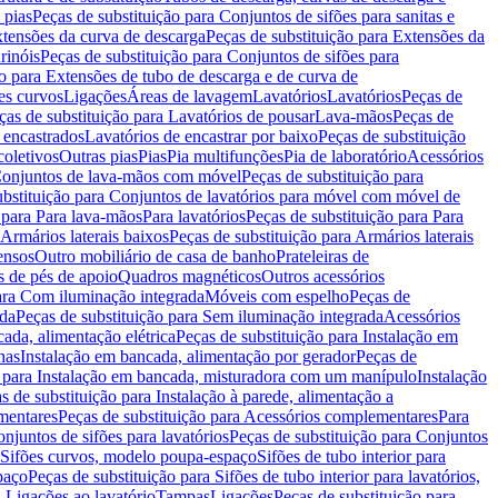
 pias
Peças de substituição para Conjuntos de sifões para sanitas e
tensões da curva de descarga
Peças de substituição para Extensões da
rinóis
Peças de substituição para Conjuntos de sifões para
ão para Extensões de tubo de descarga e de curva de
ões curvos
Ligações
Áreas de lavagem
Lavatórios
Lavatórios
Peças de
ças de substituição para Lavatórios de pousar
Lava-mãos
Peças de
 encastrados
Lavatórios de encastrar por baixo
Peças de substituição
coletivos
Outras pias
Pias
Pia multifunções
Pia de laboratório
Acessórios
onjuntos de lava-mãos com móvel
Peças de substituição para
ubstituição para Conjuntos de lavatórios para móvel com móvel de
 para Para lava-mãos
Para lavatórios
Peças de substituição para Para
Armários laterais baixos
Peças de substituição para Armários laterais
ensos
Outro mobiliário de casa de banho
Prateleiras de
 de pés de apoio
Quadros magnéticos
Outros acessórios
para Com iluminação integrada
Móveis com espelho
Peças de
ada
Peças de substituição para Sem iluminação integrada
Acessórios
ada, alimentação elétrica
Peças de substituição para Instalação em
has
Instalação em bancada, alimentação por gerador
Peças de
o para Instalação em bancada, misturadora com um manípulo
Instalação
s de substituição para Instalação à parede, alimentação a
mentares
Peças de substituição para Acessórios complementares
Para
njuntos de sifões para lavatórios
Peças de substituição para Conjuntos
a Sifões curvos, modelo poupa-espaço
Sifões de tubo interior para
paço
Peças de substituição para Sifões de tubo interior para lavatórios,
a Ligações ao lavatório
Tampas
Ligações
Peças de substituição para