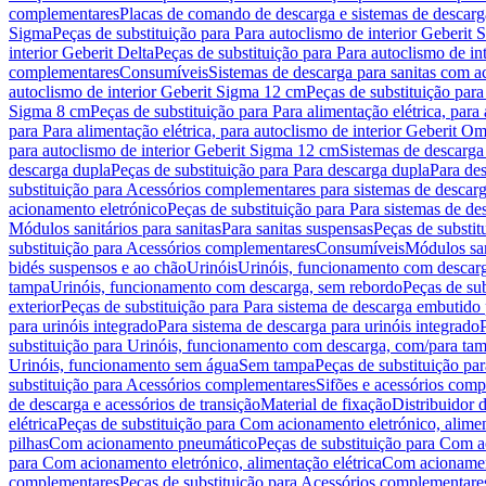
complementares
Placas de comando de descarga e sistemas de descarga
Sigma
Peças de substituição para Para autoclismo de interior Geberit 
interior Geberit Delta
Peças de substituição para Para autoclismo de in
complementares
Consumíveis
Sistemas de descarga para sanitas com a
autoclismo de interior Geberit Sigma 12 cm
Peças de substituição para
Sigma 8 cm
Peças de substituição para Para alimentação elétrica, para
para Para alimentação elétrica, para autoclismo de interior Geberit 
para autoclismo de interior Geberit Sigma 12 cm
Sistemas de descarga
descarga dupla
Peças de substituição para Para descarga dupla
Para de
substituição para Acessórios complementares para sistemas de descarg
acionamento eletrónico
Peças de substituição para Para sistemas de d
Módulos sanitários para sanitas
Para sanitas suspensas
Peças de substit
substituição para Acessórios complementares
Consumíveis
Módulos san
bidés suspensos e ao chão
Urinóis
Urinóis, funcionamento com descar
tampa
Urinóis, funcionamento com descarga, sem rebordo
Peças de su
exterior
Peças de substituição para Para sistema de descarga embutido
para urinóis integrado
Para sistema de descarga para urinóis integrado
substituição para Urinóis, funcionamento com descarga, com/para ta
Urinóis, funcionamento sem água
Sem tampa
Peças de substituição p
substituição para Acessórios complementares
Sifões e acessórios comp
de descarga e acessórios de transição
Material de fixação
Distribuidor 
elétrica
Peças de substituição para Com acionamento eletrónico, alimen
pilhas
Com acionamento pneumático
Peças de substituição para Com 
para Com acionamento eletrónico, alimentação elétrica
Com acionament
complementares
Peças de substituição para Acessórios complementare