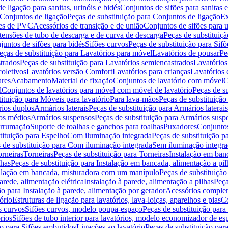
de ligação para sanitas, urinóis e bidés
Conjuntos de sifões para sanitas e
Conjuntos de ligação
Peças de substituição para Conjuntos de ligação
Ex
ões de PVC
Acessórios de transição e de união
Conjuntos de sifões para u
tensões de tubo de descarga e de curva de descarga
Peças de substituiç
juntos de sifões para bidés
Sifões curvos
Peças de substituição para Sif
eças de substituição para Lavatórios para móvel
Lavatórios de pousar
Pe
trados
Peças de substituição para Lavatórios semiencastrados
Lavatórios
coletivos
Lavatórios versão Comfort
Lavatórios para crianças
Lavatórios 
res
Acabamento
Material de fixação
Conjuntos de lavatório com móvel
C
l
Conjuntos de lavatórios para móvel com móvel de lavatório
Peças de s
ituição para Móveis para lavatório
Para lava-mãos
Peças de substituição
rios duplos
Armários laterais
Peças de substituição para Armários laterais
os médios
Armários suspensos
Peças de substituição para Armários susp
arrumação
Suporte de toalhas e ganchos para toalhas
Puxadores
Conjuntos
tituição para Espelho
Com iluminação integrada
Peças de substituição 
 de substituição para Com iluminação integrada
Sem iluminação integr
orneiras
Torneiras
Peças de substituição para Torneiras
Instalação em banc
lhas
Peças de substituição para Instalação em bancada, alimentação a pil
alação em bancada, misturadora com um manípulo
Peças de substituiçã
arede, alimentação elétrica
Instalação à parede, alimentação a pilhas
Peça
ão para Instalação à parede, alimentação por gerador
Acessórios comple
ório
Estruturas de ligação para lavatórios, lava-loiças, aparelhos e pias
Co
s curvos
Sifões curvos, modelo poupa-espaço
Peças de substituição par
rios
Sifões de tubo interior para lavatórios, modelo economizador de es
ão para Sifões embutidos
Ligações ao lavatório
Peças de substituição par