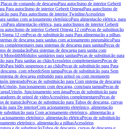
a Placas de comando de descarga
Para autoclismo de interior Geberit
ara Para autoclismo de interior Geberit Omega
Para autoclismo de
uição para Para autoclismo de interior Twinline
Acessórios
para sanitas com acionamento eletrónico
Para alimentação elétrica, para
2 cm
Para alimentação elétrica, para autoclismos de interior Geberit
para autoclismo de interior Geberit Omega 12 cm
Peças de substituição
rit Sigma 12 cm
Peças de substituição para Para alimentação a pilhas,
Sistemas de descarga para sanitas com acionamento pneumático
Para
os complementares para sistemas de descarga para sanitas
Peças de
tos de instalação
Para sistemas de descarga para sanita com
it Monolith
Módulos sanitários para sanitas
Peças de substituição para
ção para Para sanitas ao chão
Acessórios complementares
Peças de
dés
Para bidés suspensos e ao chão
Peças de substituição para Para
 descarga, com rebordo
Sem tampa
Peças de substituição para Sem
 sistema de descarga embutido para urinol ou com montagem
inóis integrado
Peças de substituição para Com sistema de descarga
do
Urinóis, funcionamento com descarga, com/para tampa
Peças de
carga
Urinóis, funcionamento sem água
Peças de substituição para
aradores de urinol de vidro
Acessórios complementares
Peças de
os de transição
Peças de substituição para Tubos de descarga, curvas
ição para De interior
Com acionamento eletrónico, alimentação
e substituição para Com acionamento eletrónico, alimentação a
acionamento eletrónico, alimentação elétrica
Peças de substituição
namento eletrónico, alimentação a pilhas
Acessórios
rutura e de substituição
Tubos de descarga, curvas de descarga e