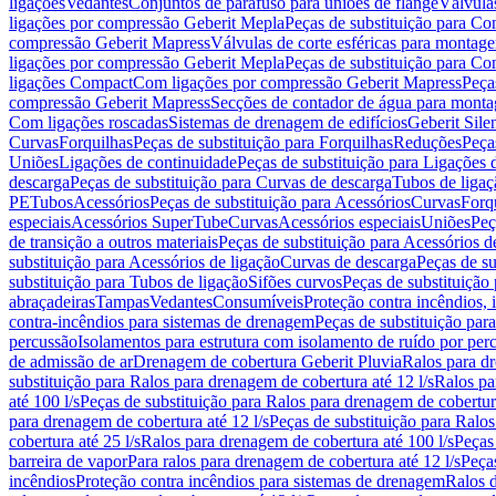
ligações
Vedantes
Conjuntos de parafuso para uniões de flange
Válvula
ligações por compressão Geberit Mepla
Peças de substituição para C
compressão Geberit Mapress
Válvulas de corte esféricas para monta
ligações por compressão Geberit Mepla
Peças de substituição para C
ligações Compact
Com ligações por compressão Geberit Mapress
Peça
compressão Geberit Mapress
Secções de contador de água para monta
Com ligações roscadas
Sistemas de drenagem de edifícios
Geberit Sile
Curvas
Forquilhas
Peças de substituição para Forquilhas
Reduções
Peça
Uniões
Ligações de continuidade
Peças de substituição para Ligações 
descarga
Peças de substituição para Curvas de descarga
Tubos de ligaç
PE
Tubos
Acessórios
Peças de substituição para Acessórios
Curvas
Forq
especiais
Acessórios SuperTube
Curvas
Acessórios especiais
Uniões
Peç
de transição a outros materiais
Peças de substituição para Acessórios de
substituição para Acessórios de ligação
Curvas de descarga
Peças de su
substituição para Tubos de ligação
Sifões curvos
Peças de substituição
abraçadeiras
Tampas
Vedantes
Consumíveis
Proteção contra incêndios,
contra-incêndios para sistemas de drenagem
Peças de substituição par
percussão
Isolamentos para estrutura com isolamento de ruído por per
de admissão de ar
Drenagem de cobertura Geberit Pluvia
Ralos para d
substituição para Ralos para drenagem de cobertura até 12 l/s
Ralos pa
até 100 l/s
Peças de substituição para Ralos para drenagem de cobertura
para drenagem de cobertura até 12 l/s
Peças de substituição para Ralos
cobertura até 25 l/s
Ralos para drenagem de cobertura até 100 l/s
Peças
barreira de vapor
Para ralos para drenagem de cobertura até 12 l/s
Peças
incêndios
Proteção contra incêndios para sistemas de drenagem
Ralos 