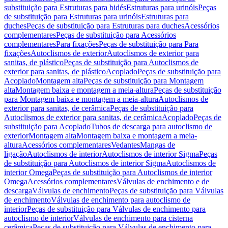
substituição para Estruturas para bidés
Estruturas para urinóis
Peças
de substituição para Estruturas para urinóis
Estruturas para
duches
Peças de substituição para Estruturas para duches
Acessórios
complementares
Peças de substituição para Acessórios
complementares
Para fixações
Peças de substituição para Para
fixações
Autoclismos de exterior
Autoclismos de exterior para
sanitas, de plástico
Peças de substituição para Autoclismos de
exterior para sanitas, de plástico
Acoplado
Peças de substituição para
Acoplado
Montagem alta
Peças de substituição para Montagem
alta
Montagem baixa e montagem a meia-altura
Peças de substituição
para Montagem baixa e montagem a meia-altura
Autoclismos de
exterior para sanitas, de cerâmica
Peças de substituição para
Autoclismos de exterior para sanitas, de cerâmica
Acoplado
Peças de
substituição para Acoplado
Tubos de descarga para autoclismo de
exterior
Montagem alta
Montagem baixa e montagem a meia-
altura
Acessórios complementares
Vedantes
Mangas de
ligação
Autoclismos de interior
Autoclismos de interior Sigma
Peças
de substituição para Autoclismos de interior Sigma
Autoclismos de
interior Omega
Peças de substituição para Autoclismos de interior
Omega
Acessórios complementares
Válvulas de enchimento e de
descarga
Válvulas de enchimento
Peças de substituição para Válvulas
de enchimento
Válvulas de enchimento para autoclismo de
interior
Peças de substituição para Válvulas de enchimento para
autoclismo de interior
Válvulas de enchimento para cisterna
cerâmica
Peças de substituição para Válvulas de enchimento para