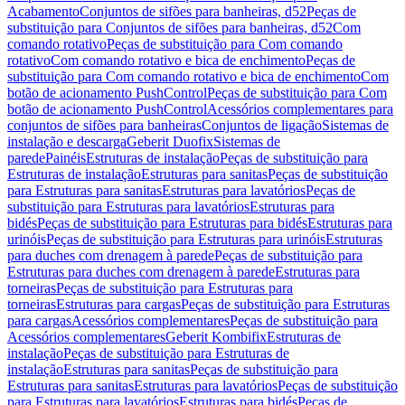
Acabamento
Conjuntos de sifões para banheiras, d52
Peças de
substituição para Conjuntos de sifões para banheiras, d52
Com
comando rotativo
Peças de substituição para Com comando
rotativo
Com comando rotativo e bica de enchimento
Peças de
substituição para Com comando rotativo e bica de enchimento
Com
botão de acionamento PushControl
Peças de substituição para Com
botão de acionamento PushControl
Acessórios complementares para
conjuntos de sifões para banheiras
Conjuntos de ligação
Sistemas de
instalação e descarga
Geberit Duofix
Sistemas de
parede
Painéis
Estruturas de instalação
Peças de substituição para
Estruturas de instalação
Estruturas para sanitas
Peças de substituição
para Estruturas para sanitas
Estruturas para lavatórios
Peças de
substituição para Estruturas para lavatórios
Estruturas para
bidés
Peças de substituição para Estruturas para bidés
Estruturas para
urinóis
Peças de substituição para Estruturas para urinóis
Estruturas
para duches com drenagem à parede
Peças de substituição para
Estruturas para duches com drenagem à parede
Estruturas para
torneiras
Peças de substituição para Estruturas para
torneiras
Estruturas para cargas
Peças de substituição para Estruturas
para cargas
Acessórios complementares
Peças de substituição para
Acessórios complementares
Geberit Kombifix
Estruturas de
instalação
Peças de substituição para Estruturas de
instalação
Estruturas para sanitas
Peças de substituição para
Estruturas para sanitas
Estruturas para lavatórios
Peças de substituição
para Estruturas para lavatórios
Estruturas para bidés
Peças de