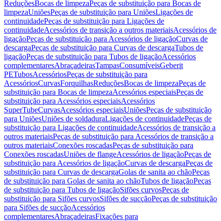
Reduções
Bocas de limpeza
Peças de substituição para Bocas de
limpeza
Uniões
Peças de substituição para Uniões
Ligações de
continuidade
Peças de substituição para Ligações de
continuidade
Acessórios de transição a outros materiais
Acessórios de
ligação
Peças de substituição para Acessórios de ligação
Curvas de
descarga
Peças de substituição para Curvas de descarga
Tubos de
ligação
Peças de substituição para Tubos de ligação
Acessórios
complementares
Abraçadeiras
Tampas
Consumíveis
Geberit
PE
Tubos
Acessórios
Peças de substituição para
Acessórios
Curvas
Forquilhas
Reduções
Bocas de limpeza
Peças de
substituição para Bocas de limpeza
Acessórios especiais
Peças de
substituição para Acessórios especiais
Acessórios
SuperTube
Curvas
Acessórios especiais
Uniões
Peças de substituição
para Uniões
Uniões de soldadura
Ligações de continuidade
Peças de
substituição para Ligações de continuidade
Acessórios de transição a
outros materiais
Peças de substituição para Acessórios de transição a
outros materiais
Conexões roscadas
Peças de substituição para
Conexões roscadas
Uniões de flange
Acessórios de ligação
Peças de
substituição para Acessórios de ligação
Curvas de descarga
Peças de
substituição para Curvas de descarga
Golas de sanita ao chão
Peças
de substituição para Golas de sanita ao chão
Tubos de ligação
Peças
de substituição para Tubos de ligação
Sifões curvos
Peças de
substituição para Sifões curvos
Sifões de sucção
Peças de substituição
para Sifões de sucção
Acessórios
complementares
Abraçadeiras
Fixações para