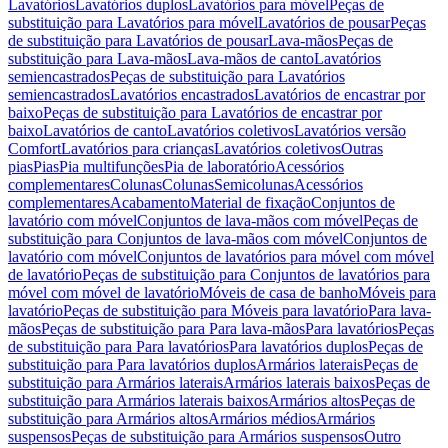
Lavatórios
Lavatórios duplos
Lavatórios para móvel
Peças de
substituição para Lavatórios para móvel
Lavatórios de pousar
Peças
de substituição para Lavatórios de pousar
Lava-mãos
Peças de
substituição para Lava-mãos
Lava-mãos de canto
Lavatórios
semiencastrados
Peças de substituição para Lavatórios
semiencastrados
Lavatórios encastrados
Lavatórios de encastrar por
baixo
Peças de substituição para Lavatórios de encastrar por
baixo
Lavatórios de canto
Lavatórios coletivos
Lavatórios versão
Comfort
Lavatórios para crianças
Lavatórios coletivos
Outras
pias
Pias
Pia multifunções
Pia de laboratório
Acessórios
complementares
Colunas
Colunas
Semicolunas
Acessórios
complementares
Acabamento
Material de fixação
Conjuntos de
lavatório com móvel
Conjuntos de lava-mãos com móvel
Peças de
substituição para Conjuntos de lava-mãos com móvel
Conjuntos de
lavatório com móvel
Conjuntos de lavatórios para móvel com móvel
de lavatório
Peças de substituição para Conjuntos de lavatórios para
móvel com móvel de lavatório
Móveis de casa de banho
Móveis para
lavatório
Peças de substituição para Móveis para lavatório
Para lava-
mãos
Peças de substituição para Para lava-mãos
Para lavatórios
Peças
de substituição para Para lavatórios
Para lavatórios duplos
Peças de
substituição para Para lavatórios duplos
Armários laterais
Peças de
substituição para Armários laterais
Armários laterais baixos
Peças de
substituição para Armários laterais baixos
Armários altos
Peças de
substituição para Armários altos
Armários médios
Armários
suspensos
Peças de substituição para Armários suspensos
Outro