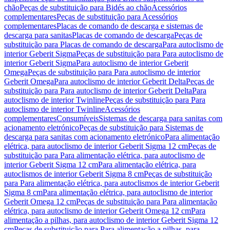
chão
Peças de substituição para Bidés ao chão
Acessórios
complementares
Peças de substituição para Acessórios
complementares
Placas de comando de descarga e sistemas de
descarga para sanitas
Placas de comando de descarga
Peças de
substituição para Placas de comando de descarga
Para autoclismo de
interior Geberit Sigma
Peças de substituição para Para autoclismo de
interior Geberit Sigma
Para autoclismo de interior Geberit
Omega
Peças de substituição para Para autoclismo de interior
Geberit Omega
Para autoclismo de interior Geberit Delta
Peças de
substituição para Para autoclismo de interior Geberit Delta
Para
autoclismo de interior Twinline
Peças de substituição para Para
autoclismo de interior Twinline
Acessórios
complementares
Consumíveis
Sistemas de descarga para sanitas com
acionamento eletrónico
Peças de substituição para Sistemas de
descarga para sanitas com acionamento eletrónico
Para alimentação
elétrica, para autoclismo de interior Geberit Sigma 12 cm
Peças de
substituição para Para alimentação elétrica, para autoclismo de
interior Geberit Sigma 12 cm
Para alimentação elétrica, para
autoclismos de interior Geberit Sigma 8 cm
Peças de substituição
para Para alimentação elétrica, para autoclismos de interior Geberit
Sigma 8 cm
Para alimentação elétrica, para autoclismo de interior
Geberit Omega 12 cm
Peças de substituição para Para alimentação
elétrica, para autoclismo de interior Geberit Omega 12 cm
Para
alimentação a pilhas, para autoclismo de interior Geberit Sigma 12
cm
Peças de substituição para Para alimentação a pilhas, para