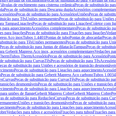
arga
Válvulas de enchimento
Peças de substituição para Válvulas de en
álvulas de enchimento para cisterna cerâmica
Peças de substituição par
pla
Peças de substituição para Descarga dupla
Acessórios complementar
cessórios
Peças de substituição para Acessórios
Uniões
Peças de substit
ituição para Tês
Uniões permanentes
Peças de substituição para Uniões
para Tampas
Ligações
Peças de substituição para Ligações
Coletor com li
es para aquecimento
Acessórios complementares
Peças de substituição p
es para ligações
Peças de substituição para Fixações para ligações
Vedan
press Aço inox
Tubos 1.4401
Pontas de tubo
Pontas de abocardar
Peças de
ubstituição para Tês
Uniões permanentes
Peças de substituição para Un
Peças de substituição para Juntas de dilatação
Tampas
Peças de substitu
para Geberit Mapress Aço inox, acessórios complementares
Vedações par
 Therm
Tubos Therm
Acessório
Peças de substituição para Acessório
Pont
de substituição para Curvas
Tês
Peças de substituição para Tês
Acessório
eças de substituição para Uniões e acessórios de transição desmontávei
ecimento
Peças de substituição para Ligações para aquecimento
Acessór
o
Peças de substituição para Geberit Mapress Aço carbono
Tubos 1.0034
es
Curvas
Peças de substituição para Curvas
Tês
Peças de substituição pa
transições desmontáveis
Peças de substituição para Uniões e transições 
ecimento
Peças de substituição para Ligações para aquecimento
Acessór
para uniões de flange
Geberit Mapress Cobre
Geberit Mapress Cobre
Pe
as de substituição para Reduções
Curvas
Peças de substituição para Cur
permanentes
Uniões e transições desmontáveis
Peças de substituição par
quecimento
Peças de substituição para Ligações para aquecimento
Acessó
obre
Vedações para tubos e acessórios
Fixações para tubos
Fixações para