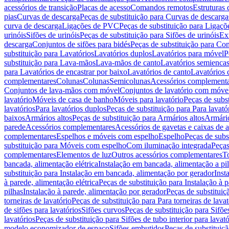
acessórios de transição
Placas de acesso
Comandos remotos
Estruturas 
pias
Curvas de descarga
Peças de substituição para Curvas de descarga
curva de descarga
Ligações de PVC
Peças de substituição para Ligaç
urinóis
Sifões de urinóis
Peças de substituição para Sifões de urinóis
Ex
descarga
Conjuntos de sifões para bidés
Peças de substituição para Con
substituição para Lavatórios
Lavatórios duplos
Lavatórios para móvel
P
substituição para Lava-mãos
Lava-mãos de canto
Lavatórios semiencas
para Lavatórios de encastrar por baixo
Lavatórios de canto
Lavatórios 
complementares
Colunas
Colunas
Semicolunas
Acessórios complementa
Conjuntos de lava-mãos com móvel
Conjuntos de lavatório com móve
lavatório
Móveis de casa de banho
Móveis para lavatório
Peças de subst
lavatórios
Para lavatórios duplos
Peças de substituição para Para lavató
baixos
Armários altos
Peças de substituição para Armários altos
Armári
parede
Acessórios complementares
Acessórios de gavetas e caixas de 
complementares
Espelhos e móveis com espelho
Espelho
Peças de subs
substituição para Móveis com espelho
Com iluminação integrada
Peças
complementares
Elementos de luz
Outros acessórios complementares
T
bancada, alimentação elétrica
Instalação em bancada, alimentação a pi
substituição para Instalação em bancada, alimentação por gerador
Inst
à parede, alimentação elétrica
Peças de substituição para Instalação à p
pilhas
Instalação à parede, alimentação por gerador
Peças de substituiç
torneiras de lavatório
Peças de substituição para Para torneiras de lavat
de sifões para lavatórios
Sifões curvos
Peças de substituição para Sifõe
lavatórios
Peças de substituição para Sifões de tubo interior para lavató
modelo economizador de espaço
Sifões embutidos
Peças de substituiç