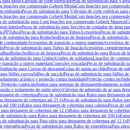
s para tubos
Válvulas de corte esféricas
Peças de substituição para Válvul
om ligações por compressão Geberit Mepla
Com ligações por compressão
gem embutido
Peças de substituição para Válvulas de corte esféricas pa
om ligações por compressão Geberit Mepla
Com ligações por compressã
s de substituição para Com ligações por compressão Geberit Mapress
Co
gem interior
Peças de substituição para Secções de contador de água pa
nt-PP
Tubos
Peças de substituição para Tubos
Acessórios
Peças de substit
s de substituição para Reduções
Bocas de limpeza
Peças de substituição
de continuidade
Acessórios de transição a outros materiais
Acessórios de
ão
Peças de substituição para Tubos de ligação
Acessórios complementa
uilhas
Reduções
Bocas de limpeza
Peças de substituição para Bocas de 
as de substituição para Uniões
Uniões de soldadura
Ligações de continu
 transição a outros materiais
Conexões roscadas
Peças de substituição 
bstituição para Curvas de descarga
Golas de sanita ao chão
Peças de sub
 para Sifões curvos
Sifões de sucção
Peças de substituição para Sifões de
 isolamento acústico e proteção contra humidade
Proteção contra incêndi
a Proteção contra-incêndios para sistemas de drenagem
Isolamento acúst
cussão e isolamento de ruído aéreo
Válvulas de admissão de ar para dr
renagem de cobertura
Peças de substituição para Ralos para drenagem d
ra drenagem de cobertura até 25 l/s
Peças de substituição para Ralos par
 até 100 l/s
Ralos para drenagem de cobertura para caleiras
Peças de su
 para drenagem de cobertura até 12 l/s
Ralos para drenagem de cobertura
 de substituição para Ralos para drenagem de cobertura até 100 l/s
Estru
 de substituição para Para ralos para drenagem de cobertura até 12 l/s
P
de emergência
Peças de substituição para Ralos de emergência
Para ralos