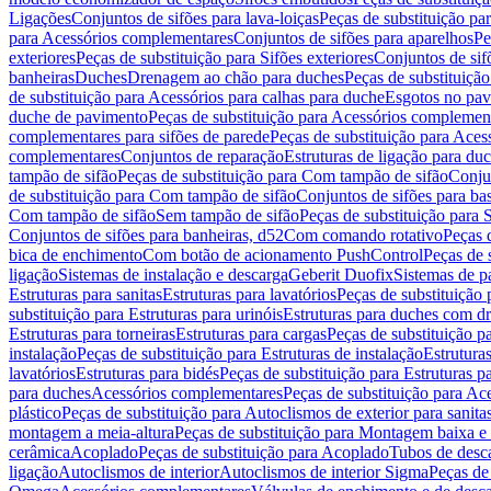
Ligações
Conjuntos de sifões para lava-loiças
Peças de substituição par
para Acessórios complementares
Conjuntos de sifões para aparelhos
Pe
exteriores
Peças de substituição para Sifões exteriores
Conjuntos de sif
banheiras
Duches
Drenagem ao chão para duches
Peças de substituiçã
de substituição para Acessórios para calhas para duche
Esgotos no pav
duche de pavimento
Peças de substituição para Acessórios complemen
complementares para sifões de parede
Peças de substituição para Aces
complementares
Conjuntos de reparação
Estruturas de ligação para du
tampão de sifão
Peças de substituição para Com tampão de sifão
Conjun
de substituição para Com tampão de sifão
Conjuntos de sifões para ba
Com tampão de sifão
Sem tampão de sifão
Peças de substituição para
Conjuntos de sifões para banheiras, d52
Com comando rotativo
Peças 
bica de enchimento
Com botão de acionamento PushControl
Peças de 
ligação
Sistemas de instalação e descarga
Geberit Duofix
Sistemas de p
Estruturas para sanitas
Estruturas para lavatórios
Peças de substituição 
substituição para Estruturas para urinóis
Estruturas para duches com d
Estruturas para torneiras
Estruturas para cargas
Peças de substituição pa
instalação
Peças de substituição para Estruturas de instalação
Estruturas
lavatórios
Estruturas para bidés
Peças de substituição para Estruturas p
para duches
Acessórios complementares
Peças de substituição para A
plástico
Peças de substituição para Autoclismos de exterior para sanitas
montagem a meia-altura
Peças de substituição para Montagem baixa e
cerâmica
Acoplado
Peças de substituição para Acoplado
Tubos de desca
ligação
Autoclismos de interior
Autoclismos de interior Sigma
Peças de