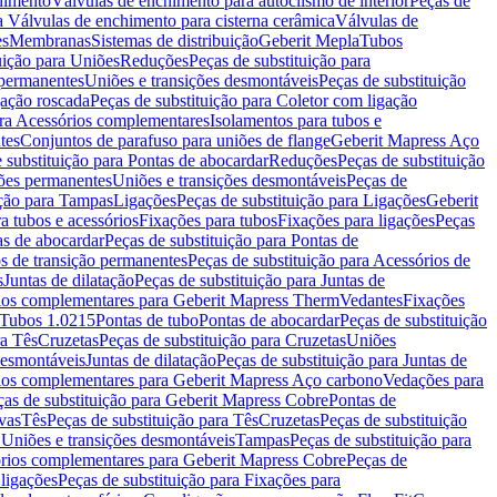
chimento
Válvulas de enchimento para autoclismo de interior
Peças de
a Válvulas de enchimento para cisterna cerâmica
Válvulas de
es
Membranas
Sistemas de distribuição
Geberit Mepla
Tubos
uição para Uniões
Reduções
Peças de substituição para
 permanentes
Uniões e transições desmontáveis
Peças de substituição
gação roscada
Peças de substituição para Coletor com ligação
ara Acessórios complementares
Isolamentos para tubos e
tes
Conjuntos de parafuso para uniões de flange
Geberit Mapress Aço
 substituição para Pontas de abocardar
Reduções
Peças de substituição
iões permanentes
Uniões e transições desmontáveis
Peças de
ição para Tampas
Ligações
Peças de substituição para Ligações
Geberit
a tubos e acessórios
Fixações para tubos
Fixações para ligações
Peças
as de abocardar
Peças de substituição para Pontas de
s de transição permanentes
Peças de substituição para Acessórios de
s
Juntas de dilatação
Peças de substituição para Juntas de
ios complementares para Geberit Mapress Therm
Vedantes
Fixações
Tubos 1.0215
Pontas de tubo
Pontas de abocardar
Peças de substituição
ra Tês
Cruzetas
Peças de substituição para Cruzetas
Uniões
desmontáveis
Juntas de dilatação
Peças de substituição para Juntas de
ios complementares para Geberit Mapress Aço carbono
Vedações para
ças de substituição para Geberit Mapress Cobre
Pontas de
vas
Tês
Peças de substituição para Tês
Cruzetas
Peças de substituição
a Uniões e transições desmontáveis
Tampas
Peças de substituição para
rios complementares para Geberit Mapress Cobre
Peças de
 ligações
Peças de substituição para Fixações para