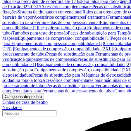
ralos para drenagem de cobertura até 12 l/s
Para ralos para drenagem de
de fixação d250–315
Acessórios complementares
Peças de substituiçã
fixações
Sistema de drenagem convencional
Ralos para drenagem de c
barreira de vapor
Acessórios complementares
Ferramentas
Ferramentas
substituição para Ferramentas de compressão manual
Equipamentos de
compatibilidade [2]
Peças de substituição para Equipamentos de compr
tubos
Tampões para teste de pressão
Peças de substituição para Tampõe
Mapress
Equipamentos de compressão, compatibilidade [1]
Peças de s
para Equipamentos de compressão, compatibilidade [2]
Compatibilida
[1]/[2]
Equipamentos de compressão, compatibilidade [2XL]
Equipamen
processamento de tubos
Peças de substituição para Ferramentas de pr
verificação
Equipamentos de compressão
Peças de substituição para 
compatibilidade [1]
Equipamentos de compressão, compatibilidade [2]
substituição para Equipamentos de compressão, compatibilidade [2X
eletrossoldadura
Peças de substituição para Máquinas de eletrossoldad
soldadura topo a topo
Acessórios complementares para máquinas de so
processamento de tubos
Peças de substituição para Ferramentas de pr
complementares para ferramentas de processamento de tubos
Comando
Categorias de produto
Linhas de casa de banho
Novidades