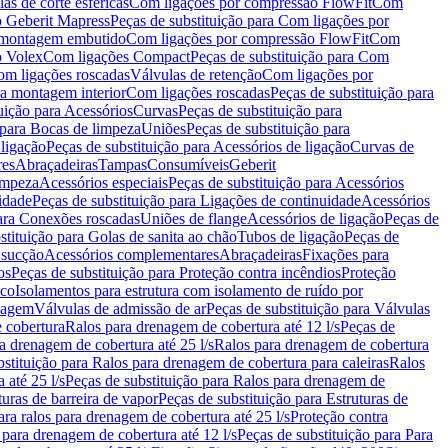
as de corte esféricas
Com ligações por compressão FlowFit
Com
 Geberit Mapress
Peças de substituição para Com ligações por
ra montagem embutido
Com ligações por compressão FlowFit
Com
o Volex
Com ligações Compact
Peças de substituição para Com
m ligações roscadas
Válvulas de retenção
Com ligações por
ra montagem interior
Com ligações roscadas
Peças de substituição para
uição para Acessórios
Curvas
Peças de substituição para
 para Bocas de limpeza
Uniões
Peças de substituição para
 ligação
Peças de substituição para Acessórios de ligação
Curvas de
res
Abraçadeiras
Tampas
Consumíveis
Geberit
limpeza
Acessórios especiais
Peças de substituição para Acessórios
idade
Peças de substituição para Ligações de continuidade
Acessórios
para Conexões roscadas
Uniões de flange
Acessórios de ligação
Peças de
stituição para Golas de sanita ao chão
Tubos de ligação
Peças de
 sucção
Acessórios complementares
Abraçadeiras
Fixações para
os
Peças de substituição para Proteção contra incêndios
Proteção
ico
Isolamentos para estrutura com isolamento de ruído por
enagem
Válvulas de admissão de ar
Peças de substituição para Válvulas
e cobertura
Ralos para drenagem de cobertura até 12 l/s
Peças de
a drenagem de cobertura até 25 l/s
Ralos para drenagem de cobertura
bstituição para Ralos para drenagem de cobertura para caleiras
Ralos
 até 25 l/s
Peças de substituição para Ralos para drenagem de
turas de barreira de vapor
Peças de substituição para Estruturas de
ara ralos para drenagem de cobertura até 25 l/s
Proteção contra
 para drenagem de cobertura até 12 l/s
Peças de substituição para Para