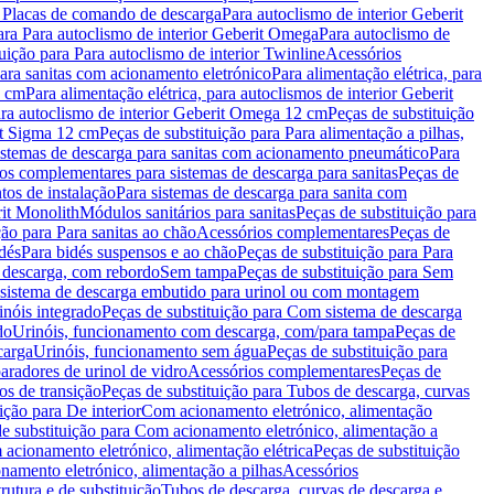
a Placas de comando de descarga
Para autoclismo de interior Geberit
ara Para autoclismo de interior Geberit Omega
Para autoclismo de
uição para Para autoclismo de interior Twinline
Acessórios
para sanitas com acionamento eletrónico
Para alimentação elétrica, para
2 cm
Para alimentação elétrica, para autoclismos de interior Geberit
para autoclismo de interior Geberit Omega 12 cm
Peças de substituição
rit Sigma 12 cm
Peças de substituição para Para alimentação a pilhas,
Sistemas de descarga para sanitas com acionamento pneumático
Para
os complementares para sistemas de descarga para sanitas
Peças de
tos de instalação
Para sistemas de descarga para sanita com
it Monolith
Módulos sanitários para sanitas
Peças de substituição para
ção para Para sanitas ao chão
Acessórios complementares
Peças de
dés
Para bidés suspensos e ao chão
Peças de substituição para Para
 descarga, com rebordo
Sem tampa
Peças de substituição para Sem
 sistema de descarga embutido para urinol ou com montagem
inóis integrado
Peças de substituição para Com sistema de descarga
do
Urinóis, funcionamento com descarga, com/para tampa
Peças de
carga
Urinóis, funcionamento sem água
Peças de substituição para
aradores de urinol de vidro
Acessórios complementares
Peças de
os de transição
Peças de substituição para Tubos de descarga, curvas
ição para De interior
Com acionamento eletrónico, alimentação
e substituição para Com acionamento eletrónico, alimentação a
acionamento eletrónico, alimentação elétrica
Peças de substituição
namento eletrónico, alimentação a pilhas
Acessórios
rutura e de substituição
Tubos de descarga, curvas de descarga e