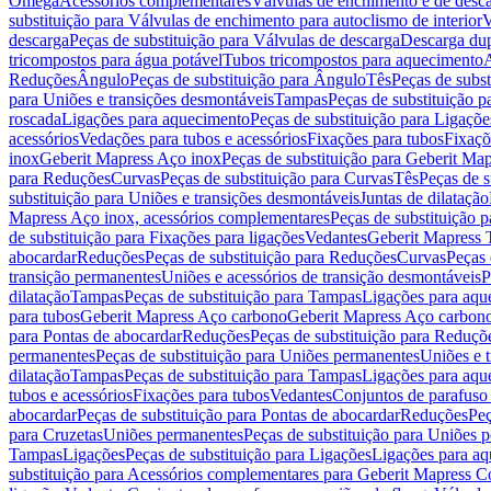
Omega
Acessórios complementares
Válvulas de enchimento e de desc
substituição para Válvulas de enchimento para autoclismo de interior
V
descarga
Peças de substituição para Válvulas de descarga
Descarga du
tricompostos para água potável
Tubos tricompostos para aquecimento
A
Reduções
Ângulo
Peças de substituição para Ângulo
Tês
Peças de subst
para Uniões e transições desmontáveis
Tampas
Peças de substituição 
roscada
Ligações para aquecimento
Peças de substituição para Ligaçõ
acessórios
Vedações para tubos e acessórios
Fixações para tubos
Fixaçõ
inox
Geberit Mapress Aço inox
Peças de substituição para Geberit Ma
para Reduções
Curvas
Peças de substituição para Curvas
Tês
Peças de s
substituição para Uniões e transições desmontáveis
Juntas de dilatação
Mapress Aço inox, acessórios complementares
Peças de substituição 
de substituição para Fixações para ligações
Vedantes
Geberit Mapress
abocardar
Reduções
Peças de substituição para Reduções
Curvas
Peças 
transição permanentes
Uniões e acessórios de transição desmontáveis
P
dilatação
Tampas
Peças de substituição para Tampas
Ligações para aqu
para tubos
Geberit Mapress Aço carbono
Geberit Mapress Aço carbon
para Pontas de abocardar
Reduções
Peças de substituição para Reduçõ
permanentes
Peças de substituição para Uniões permanentes
Uniões e 
dilatação
Tampas
Peças de substituição para Tampas
Ligações para aqu
tubos e acessórios
Fixações para tubos
Vedantes
Conjuntos de parafuso 
abocardar
Peças de substituição para Pontas de abocardar
Reduções
Peç
para Cruzetas
Uniões permanentes
Peças de substituição para Uniões 
Tampas
Ligações
Peças de substituição para Ligações
Ligações para a
substituição para Acessórios complementares para Geberit Mapress C