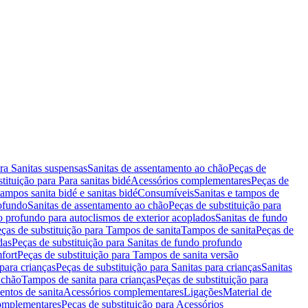
ara Sanitas suspensas
Sanitas de assentamento ao chão
Peças de
tituição para Para sanitas bidé
Acessórios complementares
Peças de
tampos sanita bidé e sanitas bidé
Consumíveis
Sanitas e tampos de
rofundo
Sanitas de assentamento ao chão
Peças de substituição para
o profundo para autoclismos de exterior acoplados
Sanitas de fundo
ças de substituição para Tampos de sanita
Tampos de sanita
Peças de
das
Peças de substituição para Sanitas de fundo profundo
fort
Peças de substituição para Tampos de sanita versão
para crianças
Peças de substituição para Sanitas para crianças
Sanitas
 chão
Tampos de sanita para crianças
Peças de substituição para
entos de sanita
Acessórios complementares
Ligações
Material de
omplementares
Peças de substituição para Acessórios