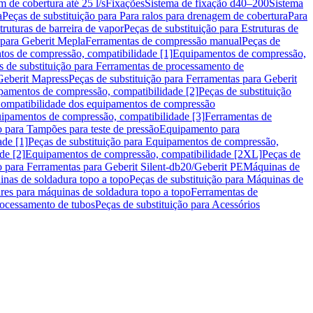
m de cobertura até 25 l/s
Fixações
Sistema de fixação d40–200
Sistema
a
Peças de substituição para Para ralos para drenagem de cobertura
Para
truturas de barreira de vapor
Peças de substituição para Estruturas de
 para Geberit Mepla
Ferramentas de compressão manual
Peças de
tos de compressão, compatibilidade [1]
Equipamentos de compressão,
s de substituição para Ferramentas de processamento de
Geberit Mapress
Peças de substituição para Ferramentas para Geberit
pamentos de compressão, compatibilidade [2]
Peças de substituição
 Compatibilidade dos equipamentos de compressão
uipamentos de compressão, compatibilidade [3]
Ferramentas de
o para Tampões para teste de pressão
Equipamento para
de [1]
Peças de substituição para Equipamentos de compressão,
de [2]
Equipamentos de compressão, compatibilidade [2XL]
Peças de
o para Ferramentas para Geberit Silent-db20/Geberit PE
Máquinas de
nas de soldadura topo a topo
Peças de substituição para Máquinas de
res para máquinas de soldadura topo a topo
Ferramentas de
rocessamento de tubos
Peças de substituição para Acessórios