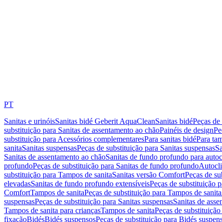
PT
Sanitas e urinóis
Sanitas bidé Geberit AquaClean
Sanitas bidé
Peças de 
substituição para Sanitas de assentamento ao chão
Painéis de design
Pe
substituição para Acessórios complementares
Para sanitas bidé
Para tam
sanita
Sanitas suspensas
Peças de substituição para Sanitas suspensas
Sa
Sanitas de assentamento ao chão
Sanitas de fundo profundo para autoc
profundo
Peças de substituição para Sanitas de fundo profundo
Autocli
substituição para Tampos de sanita
Sanitas versão Comfort
Peças de su
elevadas
Sanitas de fundo profundo extensíveis
Peças de substituição 
Comfort
Tampos de sanita
Peças de substituição para Tampos de sanita
suspensas
Peças de substituição para Sanitas suspensas
Sanitas de ass
Tampos de sanita para crianças
Tampos de sanita
Peças de substituição
fixação
Bidés
Bidés suspensos
Peças de substituição para Bidés suspen