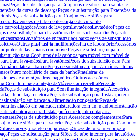
 pias
Peças de substituição para Conjuntos de sifões para sanitas e
tensões da curva de descarga
Peças de substituição para Extensões da
rinóis
Peças de substituição para Conjuntos de sifões para
ão para Extensões de tubo de descarga e de curva de
ões curvos
Ligações
Áreas de lavagem
Lavatórios
Lavatórios
Peças de
ças de substituição para Lavatórios de pousar
Lava-mãos
Peças de
 encastrados
Lavatórios de encastrar por baixo
Peças de substituição
coletivos
Outras pias
Pias
Pia multifunções
Pia de laboratório
Acessórios
onjuntos de lava-mãos com móvel
Peças de substituição para
ubstituição para Conjuntos de lavatórios para móvel com móvel de
 para Para lava-mãos
Para lavatórios
Peças de substituição para Para
Armários laterais baixos
Peças de substituição para Armários laterais
ensos
Outro mobiliário de casa de banho
Prateleiras de
 de pés de apoio
Quadros magnéticos
Outros acessórios
para Com iluminação integrada
Móveis com espelho
Peças de
ada
Peças de substituição para Sem iluminação integrada
Acessórios
ada, alimentação elétrica
Peças de substituição para Instalação em
has
Instalação em bancada, alimentação por gerador
Peças de
o para Instalação em bancada, misturadora com um manípulo
Instalação
s de substituição para Instalação à parede, alimentação a
mentares
Peças de substituição para Acessórios complementares
Para
njuntos de sifões para lavatórios
Peças de substituição para Conjuntos
a Sifões curvos, modelo poupa-espaço
Sifões de tubo interior para
paço
Peças de substituição para Sifões de tubo interior para lavatórios,
a Ligações ao lavatório
Tampas
Ligações
Peças de substituição para