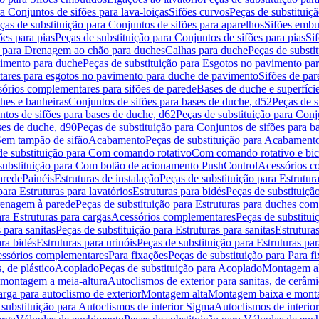
a Conjuntos de sifões para lava-loiças
Sifões curvos
Peças de substituiç
ças de substituição para Conjuntos de sifões para aparelhos
Sifões embu
ões para pias
Peças de substituição para Conjuntos de sifões para pias
Si
o para Drenagem ao chão para duches
Calhas para duche
Peças de substi
imento para duche
Peças de substituição para Esgotos no pavimento pa
tares para esgotos no pavimento para duche de pavimento
Sifões de par
sórios complementares para sifões de parede
Bases de duche e superfíci
ches e banheiras
Conjuntos de sifões para bases de duche, d52
Peças de s
tos de sifões para bases de duche, d62
Peças de substituição para Conj
ses de duche, d90
Peças de substituição para Conjuntos de sifões para b
 Sem tampão de sifão
Acabamento
Peças de substituição para Acabament
de substituição para Com comando rotativo
Com comando rotativo e bic
substituição para Com botão de acionamento PushControl
Acessórios co
arede
Painéis
Estruturas de instalação
Peças de substituição para Estrutura
para Estruturas para lavatórios
Estruturas para bidés
Peças de substituição
renagem à parede
Peças de substituição para Estruturas para duches co
ra Estruturas para cargas
Acessórios complementares
Peças de substitu
 para sanitas
Peças de substituição para Estruturas para sanitas
Estruturas
ara bidés
Estruturas para urinóis
Peças de substituição para Estruturas par
cessórios complementares
Para fixações
Peças de substituição para Para f
, de plástico
Acoplado
Peças de substituição para Acoplado
Montagem al
 montagem a meia-altura
Autoclismos de exterior para sanitas, de cerâm
rga para autoclismo de exterior
Montagem alta
Montagem baixa e monta
 substituição para Autoclismos de interior Sigma
Autoclismos de interi