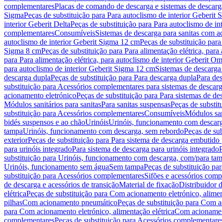
complementares
Placas de comando de descarga e sistemas de descarga
Sigma
Peças de substituição para Para autoclismo de interior Geberit 
interior Geberit Delta
Peças de substituição para Para autoclismo de in
complementares
Consumíveis
Sistemas de descarga para sanitas com a
autoclismo de interior Geberit Sigma 12 cm
Peças de substituição para
Sigma 8 cm
Peças de substituição para Para alimentação elétrica, para
para Para alimentação elétrica, para autoclismo de interior Geberit 
para autoclismo de interior Geberit Sigma 12 cm
Sistemas de descarga
descarga dupla
Peças de substituição para Para descarga dupla
Para de
substituição para Acessórios complementares para sistemas de descarg
acionamento eletrónico
Peças de substituição para Para sistemas de d
Módulos sanitários para sanitas
Para sanitas suspensas
Peças de substit
substituição para Acessórios complementares
Consumíveis
Módulos san
bidés suspensos e ao chão
Urinóis
Urinóis, funcionamento com descar
tampa
Urinóis, funcionamento com descarga, sem rebordo
Peças de su
exterior
Peças de substituição para Para sistema de descarga embutido
para urinóis integrado
Para sistema de descarga para urinóis integrado
substituição para Urinóis, funcionamento com descarga, com/para ta
Urinóis, funcionamento sem água
Sem tampa
Peças de substituição p
substituição para Acessórios complementares
Sifões e acessórios comp
de descarga e acessórios de transição
Material de fixação
Distribuidor 
elétrica
Peças de substituição para Com acionamento eletrónico, alimen
pilhas
Com acionamento pneumático
Peças de substituição para Com 
para Com acionamento eletrónico, alimentação elétrica
Com acionament
complementares
Peças de substituição para Acessórios complementare