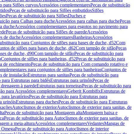
ão para Sifões curvos
Acessórios complementares
Peças de substituição
tidos
Peças de substituição para Sifões embutidos
Sifões
fões
Peças de substituição para Sifões
Duches e
tuição para Calhas para duche
Acessórios para calhas para duche
Peças
ra duche
Acessórios complementares para esgotos no pavimento para
ede
Peças de substituição para Sifões de parede
Acessórios
es de duche
Acessórios complementares
Banheiras
Acessórios
ubstituição para Conjuntos de sifões para bases de duche, d52
Com
untos de sifões para bases de duche, d62
Com tampão de sifão
Peças
ases de duche, d90
Com tampão de sifão
Peças de substituição para
o
Conjuntos de sifões para banheiras, d52
Peças de substituição para
a de enchimento
Peças de substituição para Com comando rotativo e
mplementares para conjuntos de sifões para banheiras
Conjuntos de
s de instalação
Estruturas para sanitas
Peças de substituição para
 para Estruturas para bidés
Estruturas para urinóis
Peças de
m drenagem à parede
Estruturas para torneiras
Peças de substituição para
ição para Acessórios complementares
Geberit Kombifix
Estruturas de
 para lavatórios
Peças de substituição para Estruturas para
a urinóis
Estruturas para duches
Peças de substituição para Estruturas
ixações
Autoclismos de exterior
Autoclismos de exterior para sanitas, de
ta
Peças de substituição para Montagem alta
Montagem baixa e
ica
Peças de substituição para Autoclismos de exterior para sanitas, de
gem a meia-altura
Acessórios complementares
Vedantes
Mangas de
or Omega
Peças de substituição para Autoclismos de interior