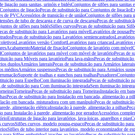
de ligação para sanitas, urinóis e bidés
Conjuntos de sifões para sanitas e
Conjuntos de ligação
Peças de substituição para Conjuntos de ligação
Ex
ões de PVC
Acessórios de transição e de união
Conjuntos de sifões para u
tensões de tubo de descarga e de curva de descarga
Peças de substituiç
juntos de sifões para bidés
Sifões curvos
Peças de substituição para Sif
eças de substituição para Lavatórios para móvel
Lavatórios de pousar
Pe
trados
Peças de substituição para Lavatórios semiencastrados
Lavatórios
coletivos
Lavatórios versão Comfort
Lavatórios para crianças
Lavatórios 
res
Acabamento
Material de fixação
Conjuntos de lavatório com móvel
C
l
Conjuntos de lavatórios para móvel com móvel de lavatório
Peças de s
ituição para Móveis para lavatório
Para lava-mãos
Peças de substituição
rios duplos
Armários laterais
Peças de substituição para Armários laterais
os médios
Armários suspensos
Peças de substituição para Armários susp
arrumação
Suporte de toalhas e ganchos para toalhas
Puxadores
Conjuntos
tituição para Espelho
Com iluminação integrada
Peças de substituição 
 de substituição para Com iluminação integrada
Sem iluminação integr
orneiras
Torneiras
Peças de substituição para Torneiras
Instalação em banc
lhas
Peças de substituição para Instalação em bancada, alimentação a pil
alação em bancada, misturadora com um manípulo
Peças de substituiçã
arede, alimentação elétrica
Instalação à parede, alimentação a pilhas
Peça
ão para Instalação à parede, alimentação por gerador
Acessórios comple
ório
Estruturas de ligação para lavatórios, lava-loiças, aparelhos e pias
Co
s curvos
Sifões curvos, modelo poupa-espaço
Peças de substituição par
rios
Sifões de tubo interior para lavatórios, modelo economizador de es
ão para Sifões embutidos
Ligações ao lavatório
Peças de substituição par