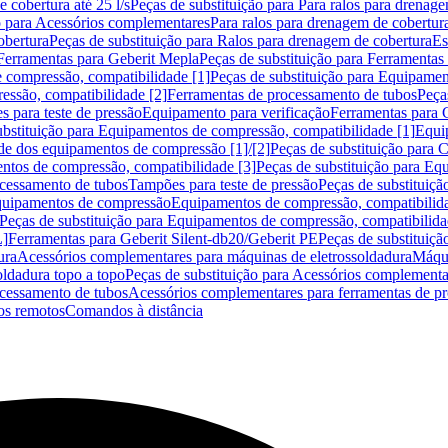
 cobertura até 25 l/s
Peças de substituição para Para ralos para drenage
o para Acessórios complementares
Para ralos para drenagem de cobertur
obertura
Peças de substituição para Ralos para drenagem de cobertura
Es
Ferramentas para Geberit Mepla
Peças de substituição para Ferramentas
 compressão, compatibilidade [1]
Peças de substituição para Equipamen
essão, compatibilidade [2]
Ferramentas de processamento de tubos
Peça
s para teste de pressão
Equipamento para verificação
Ferramentas para 
ubstituição para Equipamentos de compressão, compatibilidade [1]
Equi
de dos equipamentos de compressão [1]/[2]
Peças de substituição para
tos de compressão, compatibilidade [3]
Peças de substituição para Eq
ocessamento de tubos
Tampões para teste de pressão
Peças de substituiçã
Equipamentos de compressão
Equipamentos de compressão, compatibilida
Peças de substituição para Equipamentos de compressão, compatibilida
L]
Ferramentas para Geberit Silent-db20/Geberit PE
Peças de substituiçã
ura
Acessórios complementares para máquinas de eletrossoldadura
Máqui
ldadura topo a topo
Peças de substituição para Acessórios complementa
ocessamento de tubos
Acessórios complementares para ferramentas de p
s remotos
Comandos à distância