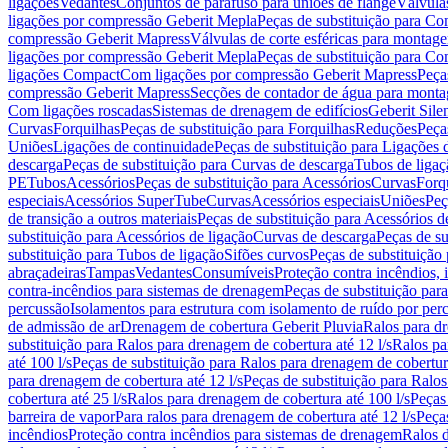
ligações
Vedantes
Conjuntos de parafuso para uniões de flange
Válvula
ligações por compressão Geberit Mepla
Peças de substituição para C
compressão Geberit Mapress
Válvulas de corte esféricas para monta
ligações por compressão Geberit Mepla
Peças de substituição para C
ligações Compact
Com ligações por compressão Geberit Mapress
Peça
compressão Geberit Mapress
Secções de contador de água para monta
Com ligações roscadas
Sistemas de drenagem de edifícios
Geberit Sile
Curvas
Forquilhas
Peças de substituição para Forquilhas
Reduções
Peça
Uniões
Ligações de continuidade
Peças de substituição para Ligações 
descarga
Peças de substituição para Curvas de descarga
Tubos de ligaç
PE
Tubos
Acessórios
Peças de substituição para Acessórios
Curvas
Forq
especiais
Acessórios SuperTube
Curvas
Acessórios especiais
Uniões
Peç
de transição a outros materiais
Peças de substituição para Acessórios de
substituição para Acessórios de ligação
Curvas de descarga
Peças de su
substituição para Tubos de ligação
Sifões curvos
Peças de substituição
abraçadeiras
Tampas
Vedantes
Consumíveis
Proteção contra incêndios,
contra-incêndios para sistemas de drenagem
Peças de substituição par
percussão
Isolamentos para estrutura com isolamento de ruído por per
de admissão de ar
Drenagem de cobertura Geberit Pluvia
Ralos para d
substituição para Ralos para drenagem de cobertura até 12 l/s
Ralos pa
até 100 l/s
Peças de substituição para Ralos para drenagem de cobertura
para drenagem de cobertura até 12 l/s
Peças de substituição para Ralos
cobertura até 25 l/s
Ralos para drenagem de cobertura até 100 l/s
Peças
barreira de vapor
Para ralos para drenagem de cobertura até 12 l/s
Peças
incêndios
Proteção contra incêndios para sistemas de drenagem
Ralos 