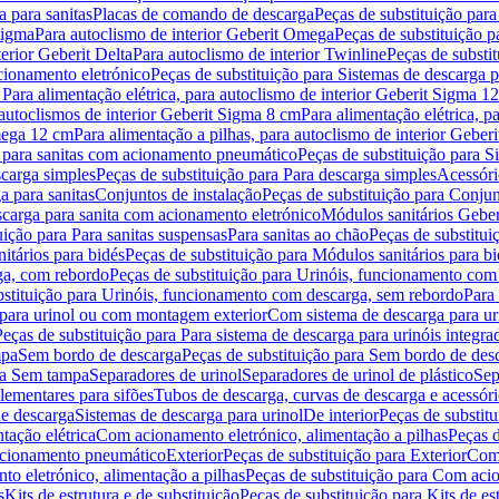
 para sanitas
Placas de comando de descarga
Peças de substituição par
Sigma
Para autoclismo de interior Geberit Omega
Peças de substituição p
terior Geberit Delta
Para autoclismo de interior Twinline
Peças de substit
cionamento eletrónico
Peças de substituição para Sistemas de descarga 
 Para alimentação elétrica, para autoclismo de interior Geberit Sigma 1
 autoclismos de interior Geberit Sigma 8 cm
Para alimentação elétrica, 
Omega 12 cm
Para alimentação a pilhas, para autoclismo de interior Gebe
 para sanitas com acionamento pneumático
Peças de substituição para 
scarga simples
Peças de substituição para Para descarga simples
Acessóri
a para sanitas
Conjuntos de instalação
Peças de substituição para Conjun
escarga para sanita com acionamento eletrónico
Módulos sanitários Geber
uição para Para sanitas suspensas
Para sanitas ao chão
Peças de substitui
itários para bidés
Peças de substituição para Módulos sanitários para bi
ga, com rebordo
Peças de substituição para Urinóis, funcionamento com
bstituição para Urinóis, funcionamento com descarga, sem rebordo
Para
 para urinol ou com montagem exterior
Com sistema de descarga para ur
Peças de substituição para Para sistema de descarga para urinóis integra
mpa
Sem bordo de descarga
Peças de substituição para Sem bordo de des
ara Sem tampa
Separadores de urinol
Separadores de urinol de plástico
Sep
lementares para sifões
Tubos de descarga, curvas de descarga e acessóri
de descarga
Sistemas de descarga para urinol
De interior
Peças de substitu
tação elétrica
Com acionamento eletrónico, alimentação a pilhas
Peças d
acionamento pneumático
Exterior
Peças de substituição para Exterior
Com 
o eletrónico, alimentação a pilhas
Peças de substituição para Com acio
s
Kits de estrutura e de substituição
Peças de substituição para Kits de est