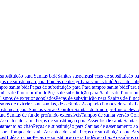
substituição para Sanitas bidé
Sanitas suspensas
Peças de substituição p
ças de substituição para Painéis de design
Para sanitas bidé
Peças de subs
pos sanita bidé
Peças de substituição para Para tampos sanita bidé
Para 
nitas de fundo profundo
Peças de substituição para Sanitas de fundo p
lismos de exterior acoplados
Peças de substituição para Sanitas de fund
smos de exterior para sanitas, de cerâmica
Acoplado
Tampos de sanita
Pe
bstituição para Sanitas versão Comfort
Sanitas de fundo profundo eleva
para Sanitas de fundo profundo extensíveis
Tampos de sanita versão Com
Assentos de sanita
Peças de substituição para Assentos de sanita
Sanitas 
entamento ao chão
Peças de substituição para Sanitas de assentamento ao
 para Tampos de sanita
Assentos de sanita
Peças de substituição para Ass
sos
Bidés ao chão
Peças de substituição para Bidés ao chão
Acessórios c