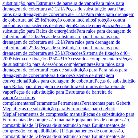
substituição para Estruturas de barreira de vapor
Para ralos para
drenagem de cobertura até 12 l/s
Peças de substituição para Para
ralos para drenagem de cobertura até 12 l/s
Para ralos para drenagem
de cobertura até 25 l/s
Proteção contra incêndios
Proteção contra
incêndios para sistemas de drenagem
Ralos de emergência
Peças de
substituição para Ralos de emergência
Para ralos para drenagem de
cobertura até 12 l/s
Peças de substituição para Para ralos para
drenagem de cobertura até 12 l/s
Para ralos para drenagem de
cobertura até 25 l/s
Peças de substituição para Para ralos para
drenagem de cobertura até 25 l/s
Fixações
Sistema de fixação d40–
200
Sistema de fixação d250–315
Acessórios complementares
Peças
de substituição para Acessórios complementares
Para ralos para
drenagem de cobertura
Peças de substituição para Para ralos para
drenagem de cobertura
Para fixações
Sistema de drenagem
convencional
Ralos para drenagem de cobertura
Peças de substituição
para Ralos para drenagem de cobertura
Estruturas de barreira de
vapor
Peças de substituição para Estruturas de barreira de
vapor
Acessórios
complementares
Ferramentas
Ferramentas
Ferramentas para Geberit
Mepla
Peças de substituição para Ferramentas para Geberit
Mepla
Ferramentas de compressão manual
Peças de substituição para
Ferramentas de compressão manual
Equipamentos de compressão,
compatibilidade [1]
Peças de substituição para Equipamentos de
compressão, compatibilidade [1]
Equipamentos de compressão,
compatibilidade [2]
Peças de substituição para Equipamentos de