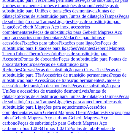
substituição para Tês
Uniões permanentes
Peças de substituição para
Uniões permanentes
Uniões e transições desmontáveis
Peças de
substituição para Uniões e transições desmontáveis
Juntas de
dilatação
Peças de substituição para Juntas de dilatação
Tampas
Peças
de substituição para Tampas
Ligações
Peças de substituição para
Ligações
Geberit Mapress Aço inox, acessórios
complementares
Peças de substituição para Geberit Mapress Aço
inox, acessórios complementares
Vedações para tubos e
acessórios
Fixações para tubos
Fixações para ligações
Peças de
substituição para Fixações para ligações
Vedantes
Geberit Mapress
Therm
Tubos Therm
Acessório
Peças de substituição para
Acessório
Pontas de abocardar
Peças de substituição para Pontas de
abocardar
Reduções
Peças de substituição para
Reduções
Curvas
Peças de substituição para Curvas
Tês
Peças de
substituição para Tês
Acessórios de transição permanentes
Peças de
substituição para Acessórios de transição permanentes
Uniões e
acessórios de transição desmontáveis
Peças de substituição para
Uniões e acessórios de transição desmontáveis
Juntas de
dilatação
Peças de substituição para Juntas de dilatação
Tampas
Peças
de substituição para Tampas
Ligações para aquecimento
Peças de
substituição para Ligações para aquecimento
Acessórios
complementares para Geberit Mapress Therm
Vedantes
Fixações para
tubos
Geberit Mapress Aço carbono
Geberit Mapress Aço
carbono
Peças de substituição para Geberit Mapress Aço
carbono
Tubos 1.0034
Tubos 1.0215
Pontas de tubo
Pontas de