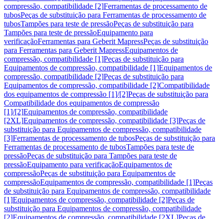
compressão, compatibilidade [2]
Ferramentas de processamento de
tubos
Peças de substituição para Ferramentas de processamento de
tubos
Tampões para teste de pressão
Peças de substituição para
Tampões para teste de pressão
Equipamento para
verificação
Ferramentas para Geberit Mapress
Peças de substituição
para Ferramentas para Geberit Mapress
Equipamentos de
compressão, compatibilidade [1]
Peças de substituição para
Equipamentos de compressão, compatibilidade [1]
Equipamentos de
compressão, compatibilidade [2]
Peças de substituição para
Equipamentos de compressão, compatibilidade [2]
Compatibilidade
dos equipamentos de compressão [1]/[2]
Peças de substituição para
Compatibilidade dos equipamentos de compressão
[1]/[2]
Equipamentos de compressão, compatibilidade
[2XL]
Equipamentos de compressão, compatibilidade [3]
Peças de
substituição para Equipamentos de compressão, compatibilidade
[3]
Ferramentas de processamento de tubos
Peças de substituição para
Ferramentas de processamento de tubos
Tampões para teste de
pressão
Peças de substituição para Tampões para teste de
pressão
Equipamento para verificação
Equipamentos de
compressão
Peças de substituição para Equipamentos de
compressão
Equipamentos de compressão, compatibilidade [1]
Peças
de substituição para Equipamentos de compressão, compatibilidade
[1]
Equipamentos de compressão, compatibilidade [2]
Peças de
substituição para Equipamentos de compressão, compatibilidade
[2]
Equipamentos de compressão, compatibilidade [2XL]
Peças de