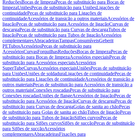
Reduções
Bocas de limpeza
Peças de substituição para Bocas de
limpeza
Uniões
Peças de substituição para Uniões
Ligações de
continuidade
Peças de substituição para Ligações de
continuidade
Acessórios de transição a outros materiais
Acessórios de
ligação
Peças de substituição para Acessórios de ligação
Curvas de
descarga
Peças de substituição para Curvas de descarga
Tubos de
ligação
Peças de substituição para Tubos de ligação
Acessórios
complementares
Abraçadeiras
Tampas
Consumíveis
Geberit
PE
Tubos
Acessórios
Peças de substituição para
Acessórios
Curvas
Forquilhas
Reduções
Bocas de limpeza
Peças de
substituição para Bocas de limpeza
Acessórios especiais
Peças de
substituição para Acessórios especiais
Acessórios
SuperTube
Curvas
Acessórios especiais
Uniões
Peças de substituição
para Uniões
Uniões de soldadura
Ligações de continuidade
Peças de
substituição para Ligações de continuidade
Acessórios de transição a
outros materiais
Peças de substituição para Acessórios de transição a
outros materiais
Conexões roscadas
Peças de substituição para
Conexões roscadas
Uniões de flange
Acessórios de ligação
Peças de
substituição para Acessórios de ligação
Curvas de descarga
Peças de
substituição para Curvas de descarga
Golas de sanita ao chão
Peças
de substituição para Golas de sanita ao chão
Tubos de ligação
Peças
de substituição para Tubos de ligação
Sifões curvos
Peças de
substituição para Sifões curvos
Sifões de sucção
Peças de substituição
para Sifões de sucção
Acessórios
complementares
Abraçadeiras
Fixações para