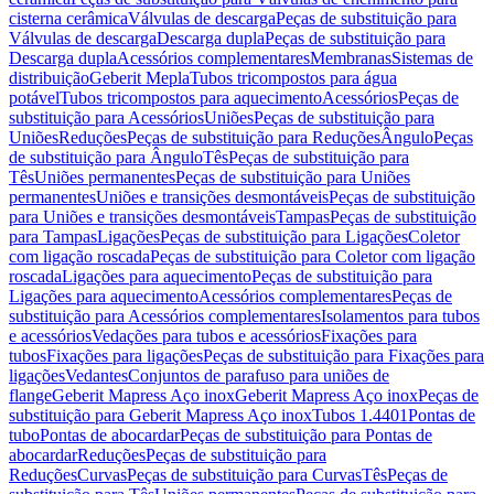
cisterna cerâmica
Válvulas de descarga
Peças de substituição para
Válvulas de descarga
Descarga dupla
Peças de substituição para
Descarga dupla
Acessórios complementares
Membranas
Sistemas de
distribuição
Geberit Mepla
Tubos tricompostos para água
potável
Tubos tricompostos para aquecimento
Acessórios
Peças de
substituição para Acessórios
Uniões
Peças de substituição para
Uniões
Reduções
Peças de substituição para Reduções
Ângulo
Peças
de substituição para Ângulo
Tês
Peças de substituição para
Tês
Uniões permanentes
Peças de substituição para Uniões
permanentes
Uniões e transições desmontáveis
Peças de substituição
para Uniões e transições desmontáveis
Tampas
Peças de substituição
para Tampas
Ligações
Peças de substituição para Ligações
Coletor
com ligação roscada
Peças de substituição para Coletor com ligação
roscada
Ligações para aquecimento
Peças de substituição para
Ligações para aquecimento
Acessórios complementares
Peças de
substituição para Acessórios complementares
Isolamentos para tubos
e acessórios
Vedações para tubos e acessórios
Fixações para
tubos
Fixações para ligações
Peças de substituição para Fixações para
ligações
Vedantes
Conjuntos de parafuso para uniões de
flange
Geberit Mapress Aço inox
Geberit Mapress Aço inox
Peças de
substituição para Geberit Mapress Aço inox
Tubos 1.4401
Pontas de
tubo
Pontas de abocardar
Peças de substituição para Pontas de
abocardar
Reduções
Peças de substituição para
Reduções
Curvas
Peças de substituição para Curvas
Tês
Peças de