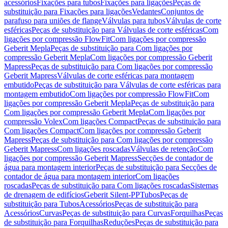
acessórios
Fixações para tubos
Fixações para ligações
Peças de
substituição para Fixações para ligações
Vedantes
Conjuntos de
parafuso para uniões de flange
Válvulas para tubos
Válvulas de corte
esféricas
Peças de substituição para Válvulas de corte esféricas
Com
ligações por compressão FlowFit
Com ligações por compressão
Geberit Mepla
Peças de substituição para Com ligações por
compressão Geberit Mepla
Com ligações por compressão Geberit
Mapress
Peças de substituição para Com ligações por compressão
Geberit Mapress
Válvulas de corte esféricas para montagem
embutido
Peças de substituição para Válvulas de corte esféricas para
montagem embutido
Com ligações por compressão FlowFit
Com
ligações por compressão Geberit Mepla
Peças de substituição para
Com ligações por compressão Geberit Mepla
Com ligações por
compressão Volex
Com ligações Compact
Peças de substituição para
Com ligações Compact
Com ligações por compressão Geberit
Mapress
Peças de substituição para Com ligações por compressão
Geberit Mapress
Com ligações roscadas
Válvulas de retenção
Com
ligações por compressão Geberit Mapress
Secções de contador de
água para montagem interior
Peças de substituição para Secções de
contador de água para montagem interior
Com ligações
roscadas
Peças de substituição para Com ligações roscadas
Sistemas
de drenagem de edifícios
Geberit Silent-PP
Tubos
Peças de
substituição para Tubos
Acessórios
Peças de substituição para
Acessórios
Curvas
Peças de substituição para Curvas
Forquilhas
Peças
de substituição para Forquilhas
Reduções
Peças de substituição para