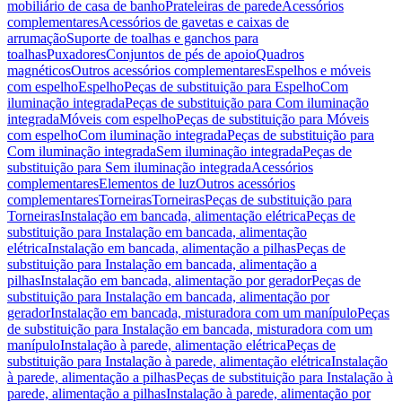
mobiliário de casa de banho
Prateleiras de parede
Acessórios
complementares
Acessórios de gavetas e caixas de
arrumação
Suporte de toalhas e ganchos para
toalhas
Puxadores
Conjuntos de pés de apoio
Quadros
magnéticos
Outros acessórios complementares
Espelhos e móveis
com espelho
Espelho
Peças de substituição para Espelho
Com
iluminação integrada
Peças de substituição para Com iluminação
integrada
Móveis com espelho
Peças de substituição para Móveis
com espelho
Com iluminação integrada
Peças de substituição para
Com iluminação integrada
Sem iluminação integrada
Peças de
substituição para Sem iluminação integrada
Acessórios
complementares
Elementos de luz
Outros acessórios
complementares
Torneiras
Torneiras
Peças de substituição para
Torneiras
Instalação em bancada, alimentação elétrica
Peças de
substituição para Instalação em bancada, alimentação
elétrica
Instalação em bancada, alimentação a pilhas
Peças de
substituição para Instalação em bancada, alimentação a
pilhas
Instalação em bancada, alimentação por gerador
Peças de
substituição para Instalação em bancada, alimentação por
gerador
Instalação em bancada, misturadora com um manípulo
Peças
de substituição para Instalação em bancada, misturadora com um
manípulo
Instalação à parede, alimentação elétrica
Peças de
substituição para Instalação à parede, alimentação elétrica
Instalação
à parede, alimentação a pilhas
Peças de substituição para Instalação à
parede, alimentação a pilhas
Instalação à parede, alimentação por