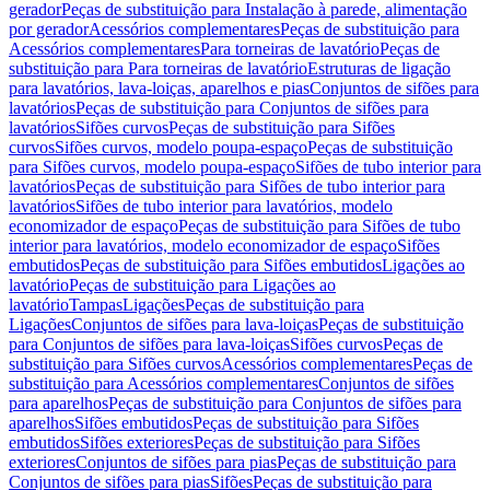
gerador
Peças de substituição para Instalação à parede, alimentação
por gerador
Acessórios complementares
Peças de substituição para
Acessórios complementares
Para torneiras de lavatório
Peças de
substituição para Para torneiras de lavatório
Estruturas de ligação
para lavatórios, lava-loiças, aparelhos e pias
Conjuntos de sifões para
lavatórios
Peças de substituição para Conjuntos de sifões para
lavatórios
Sifões curvos
Peças de substituição para Sifões
curvos
Sifões curvos, modelo poupa-espaço
Peças de substituição
para Sifões curvos, modelo poupa-espaço
Sifões de tubo interior para
lavatórios
Peças de substituição para Sifões de tubo interior para
lavatórios
Sifões de tubo interior para lavatórios, modelo
economizador de espaço
Peças de substituição para Sifões de tubo
interior para lavatórios, modelo economizador de espaço
Sifões
embutidos
Peças de substituição para Sifões embutidos
Ligações ao
lavatório
Peças de substituição para Ligações ao
lavatório
Tampas
Ligações
Peças de substituição para
Ligações
Conjuntos de sifões para lava-loiças
Peças de substituição
para Conjuntos de sifões para lava-loiças
Sifões curvos
Peças de
substituição para Sifões curvos
Acessórios complementares
Peças de
substituição para Acessórios complementares
Conjuntos de sifões
para aparelhos
Peças de substituição para Conjuntos de sifões para
aparelhos
Sifões embutidos
Peças de substituição para Sifões
embutidos
Sifões exteriores
Peças de substituição para Sifões
exteriores
Conjuntos de sifões para pias
Peças de substituição para
Conjuntos de sifões para pias
Sifões
Peças de substituição para