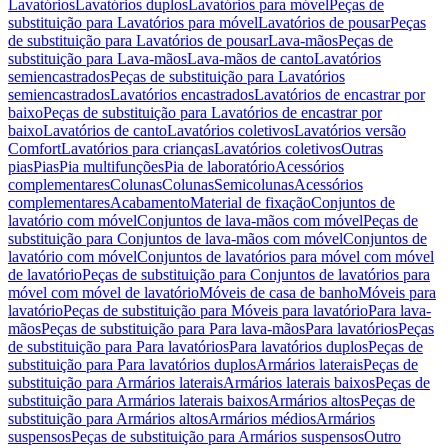
Lavatórios
Lavatórios duplos
Lavatórios para móvel
Peças de
substituição para Lavatórios para móvel
Lavatórios de pousar
Peças
de substituição para Lavatórios de pousar
Lava-mãos
Peças de
substituição para Lava-mãos
Lava-mãos de canto
Lavatórios
semiencastrados
Peças de substituição para Lavatórios
semiencastrados
Lavatórios encastrados
Lavatórios de encastrar por
baixo
Peças de substituição para Lavatórios de encastrar por
baixo
Lavatórios de canto
Lavatórios coletivos
Lavatórios versão
Comfort
Lavatórios para crianças
Lavatórios coletivos
Outras
pias
Pias
Pia multifunções
Pia de laboratório
Acessórios
complementares
Colunas
Colunas
Semicolunas
Acessórios
complementares
Acabamento
Material de fixação
Conjuntos de
lavatório com móvel
Conjuntos de lava-mãos com móvel
Peças de
substituição para Conjuntos de lava-mãos com móvel
Conjuntos de
lavatório com móvel
Conjuntos de lavatórios para móvel com móvel
de lavatório
Peças de substituição para Conjuntos de lavatórios para
móvel com móvel de lavatório
Móveis de casa de banho
Móveis para
lavatório
Peças de substituição para Móveis para lavatório
Para lava-
mãos
Peças de substituição para Para lava-mãos
Para lavatórios
Peças
de substituição para Para lavatórios
Para lavatórios duplos
Peças de
substituição para Para lavatórios duplos
Armários laterais
Peças de
substituição para Armários laterais
Armários laterais baixos
Peças de
substituição para Armários laterais baixos
Armários altos
Peças de
substituição para Armários altos
Armários médios
Armários
suspensos
Peças de substituição para Armários suspensos
Outro