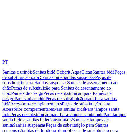
PT
Sanitas e urinóis
Sanitas bidé Geberit AquaClean
Sanitas bidé
Peças
de substituição para Sanitas bidé
Sanitas suspensas
Peças de
substituição para Sanitas suspensas
Sanitas de assentamento ao
chão
Peças de substituição para Sanitas de assentamento ao
chão
Painéis de design
Peças de substituição para Painéis de
design
Para sanitas bidé
Peças de substituição para Para sanitas
bidé
Acessórios complementares
Peças de substituição para
Acessórios complementares
Para sanitas bidé
Para tampos sanita
bidé
Peças de substituição para Para tampos sanita bidé
Para tampos
sanita bidé e sanitas bidé
Consumíveis
Sanitas e tampos de
sanita
Sanitas suspensas
Peças de substituição para Sanitas
suspensas
Sanitas de fundo profundo
Peças de substituição para