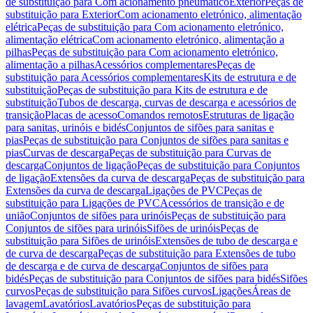
de substituição para Com acionamento pneumático
Exterior
Peças de
substituição para Exterior
Com acionamento eletrónico, alimentação
elétrica
Peças de substituição para Com acionamento eletrónico,
alimentação elétrica
Com acionamento eletrónico, alimentação a
pilhas
Peças de substituição para Com acionamento eletrónico,
alimentação a pilhas
Acessórios complementares
Peças de
substituição para Acessórios complementares
Kits de estrutura e de
substituição
Peças de substituição para Kits de estrutura e de
substituição
Tubos de descarga, curvas de descarga e acessórios de
transição
Placas de acesso
Comandos remotos
Estruturas de ligação
para sanitas, urinóis e bidés
Conjuntos de sifões para sanitas e
pias
Peças de substituição para Conjuntos de sifões para sanitas e
pias
Curvas de descarga
Peças de substituição para Curvas de
descarga
Conjuntos de ligação
Peças de substituição para Conjuntos
de ligação
Extensões da curva de descarga
Peças de substituição para
Extensões da curva de descarga
Ligações de PVC
Peças de
substituição para Ligações de PVC
Acessórios de transição e de
união
Conjuntos de sifões para urinóis
Peças de substituição para
Conjuntos de sifões para urinóis
Sifões de urinóis
Peças de
substituição para Sifões de urinóis
Extensões de tubo de descarga e
de curva de descarga
Peças de substituição para Extensões de tubo
de descarga e de curva de descarga
Conjuntos de sifões para
bidés
Peças de substituição para Conjuntos de sifões para bidés
Sifões
curvos
Peças de substituição para Sifões curvos
Ligações
Áreas de
lavagem
Lavatórios
Lavatórios
Peças de substituição para