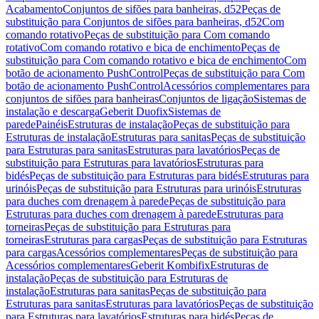
Acabamento
Conjuntos de sifões para banheiras, d52
Peças de
substituição para Conjuntos de sifões para banheiras, d52
Com
comando rotativo
Peças de substituição para Com comando
rotativo
Com comando rotativo e bica de enchimento
Peças de
substituição para Com comando rotativo e bica de enchimento
Com
botão de acionamento PushControl
Peças de substituição para Com
botão de acionamento PushControl
Acessórios complementares para
conjuntos de sifões para banheiras
Conjuntos de ligação
Sistemas de
instalação e descarga
Geberit Duofix
Sistemas de
parede
Painéis
Estruturas de instalação
Peças de substituição para
Estruturas de instalação
Estruturas para sanitas
Peças de substituição
para Estruturas para sanitas
Estruturas para lavatórios
Peças de
substituição para Estruturas para lavatórios
Estruturas para
bidés
Peças de substituição para Estruturas para bidés
Estruturas para
urinóis
Peças de substituição para Estruturas para urinóis
Estruturas
para duches com drenagem à parede
Peças de substituição para
Estruturas para duches com drenagem à parede
Estruturas para
torneiras
Peças de substituição para Estruturas para
torneiras
Estruturas para cargas
Peças de substituição para Estruturas
para cargas
Acessórios complementares
Peças de substituição para
Acessórios complementares
Geberit Kombifix
Estruturas de
instalação
Peças de substituição para Estruturas de
instalação
Estruturas para sanitas
Peças de substituição para
Estruturas para sanitas
Estruturas para lavatórios
Peças de substituição
para Estruturas para lavatórios
Estruturas para bidés
Peças de