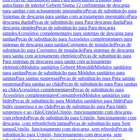
autoclismo de interior Geberit Sigma 12 cm
Sistemas de descarga
para sanitas com acionamento pneumático
Peças de substituição para
Sistemas de descarga para sanitas com acionamento pneumático
Para
descarga dupla
Peças de substituição para Para descarga dupla
Para
descarga simples
Peças de substituição para Para descarga
simples
Acessórios complementares para sistemas de descarga para
sanitas
Peças de substituição para Acessórios complementares para
sistemas de descarga para sanitas
Conjuntos de instalação
Peças de
substituição para Conjuntos de instalação
Para sistemas de descarga
para sanita com acionamento eletrónico
Peças de substituição para
Para sistemas de descarga para sanita com acionamento
eletrónico
Módulos sanitários Geberit Monolith
Módulos sanitários
para sanitas
Peças de substituição para Módulos sanitários para
sanitas
Para sanitas suspensas
Peças de substituição para Para sanitas
suspensas
Para sanitas ao chão
Peças de substituição para Para sanitas
ao chão
Acessórios complementares
Peças de substituição para
Acessórios complementares
Consumíveis
Módulos sanitários para
bidés
Peças de substituição para Módulos sanitários para bidés
Para
bidés suspensos e ao chão
Peças de substituição para Para bidés
suspensos e ao chão
Urinóis
Urinóis, funcionamento com descarga,
com rebordo
Peças de substituição para Urinóis, funcionamento com
descarga, com rebordo
Sem tampa
Peças de substituição para Sem
tampa
Urinóis, funcionamento com descarga, sem rebordo
Peças de
substituição para Urinóis, funcionamento com descarga, sem