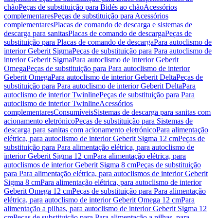
chão
Peças de substituição para Bidés ao chão
Acessórios
complementares
Peças de substituição para Acessórios
complementares
Placas de comando de descarga e sistemas de
descarga para sanitas
Placas de comando de descarga
Peças de
substituição para Placas de comando de descarga
Para autoclismo de
interior Geberit Sigma
Peças de substituição para Para autoclismo de
interior Geberit Sigma
Para autoclismo de interior Geberit
Omega
Peças de substituição para Para autoclismo de interior
Geberit Omega
Para autoclismo de interior Geberit Delta
Peças de
substituição para Para autoclismo de interior Geberit Delta
Para
autoclismo de interior Twinline
Peças de substituição para Para
autoclismo de interior Twinline
Acessórios
complementares
Consumíveis
Sistemas de descarga para sanitas com
acionamento eletrónico
Peças de substituição para Sistemas de
descarga para sanitas com acionamento eletrónico
Para alimentação
elétrica, para autoclismo de interior Geberit Sigma 12 cm
Peças de
substituição para Para alimentação elétrica, para autoclismo de
interior Geberit Sigma 12 cm
Para alimentação elétrica, para
autoclismos de interior Geberit Sigma 8 cm
Peças de substituição
para Para alimentação elétrica, para autoclismos de interior Geberit
Sigma 8 cm
Para alimentação elétrica, para autoclismo de interior
Geberit Omega 12 cm
Peças de substituição para Para alimentação
elétrica, para autoclismo de interior Geberit Omega 12 cm
Para
alimentação a pilhas, para autoclismo de interior Geberit Sigma 12
cm
Peças de substituição para Para alimentação a pilhas, para