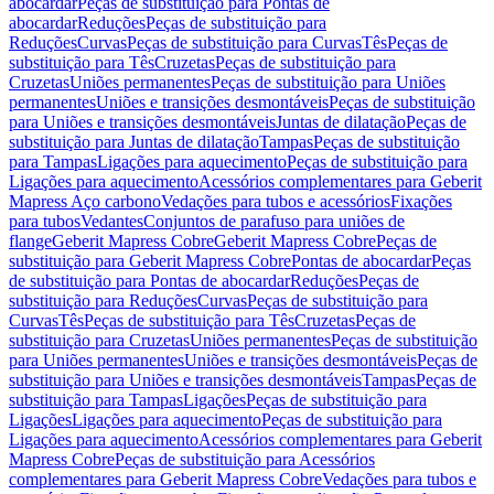
abocardar
Peças de substituição para Pontas de
abocardar
Reduções
Peças de substituição para
Reduções
Curvas
Peças de substituição para Curvas
Tês
Peças de
substituição para Tês
Cruzetas
Peças de substituição para
Cruzetas
Uniões permanentes
Peças de substituição para Uniões
permanentes
Uniões e transições desmontáveis
Peças de substituição
para Uniões e transições desmontáveis
Juntas de dilatação
Peças de
substituição para Juntas de dilatação
Tampas
Peças de substituição
para Tampas
Ligações para aquecimento
Peças de substituição para
Ligações para aquecimento
Acessórios complementares para Geberit
Mapress Aço carbono
Vedações para tubos e acessórios
Fixações
para tubos
Vedantes
Conjuntos de parafuso para uniões de
flange
Geberit Mapress Cobre
Geberit Mapress Cobre
Peças de
substituição para Geberit Mapress Cobre
Pontas de abocardar
Peças
de substituição para Pontas de abocardar
Reduções
Peças de
substituição para Reduções
Curvas
Peças de substituição para
Curvas
Tês
Peças de substituição para Tês
Cruzetas
Peças de
substituição para Cruzetas
Uniões permanentes
Peças de substituição
para Uniões permanentes
Uniões e transições desmontáveis
Peças de
substituição para Uniões e transições desmontáveis
Tampas
Peças de
substituição para Tampas
Ligações
Peças de substituição para
Ligações
Ligações para aquecimento
Peças de substituição para
Ligações para aquecimento
Acessórios complementares para Geberit
Mapress Cobre
Peças de substituição para Acessórios
complementares para Geberit Mapress Cobre
Vedações para tubos e