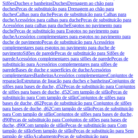
Sifões
Duches e banheiras
Duches
Drenagem ao chão para
duches
Peças de substituição para Drenagem ao chão para
duches
Calhas para duche
Peças de substituição para Calhas para
duche
Acessórios para calhas para duche
Peças de substituição para
Acessórios para calhas para duche
Esgotos no pavimento para
duche
Peças de substituição para Esgotos no pavimento para
duche
Acessórios complementares para esgotos no pavimento para
duche de pavimento
Peças de substituição para Acessórios
complementares para esgotos no pavimento para duche de
pavimento
Sifões de parede
Peças de substituição para Sifões de
parede
Acessórios complementares para sifões de parede
Peças de
substituição para Acessórios complementares para sifões de
parede
Bases de duche e superfícies de duche
Acessórios
complementares
Banheiras
Acessórios complementares
Conjuntos de
reparação
Estruturas de ligação para duches e banheiras
Conjuntos de
sifões para bases de duche, d52
Peças de substituição para Conjuntos
de sifões para bases de duche, d52
Com tampão de sifão
Peças de
substituição para Com tampão de sifão
Conjuntos de sifões para
bases de duche, d62
Peças de substituição para Conjuntos de sifões
para bases de duche, d62
Com tampão de sifão
Peças de substituição
para Com tampão de sifão
Conjuntos de sifões para bases de duche,
d90
Peças de substituição para Conjuntos de sifões para bases de
duche, d90
Com tampão de sifão
Peças de substituição para Com
tampão de sifão
Sem tampão de sifão
Peças de substituição para Sem
tampão de sifão
Acabamento
Peças de substituição para