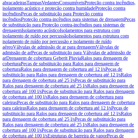
abraçadeiras
Tampas
Vedantes
Consumíveis
Proteção contra incêndios,
isolamento acústico e proteção contra humidade
Proteção contra
incêndios
Peças de substituição para Proteção contra
incêndios
Proteção contra-incêndios para sistemas de drenagem
Peças
de substituição para Proteção contra-incêndios para sistemas de
drenagem
Isolamento acústico
Isolamentos para estrutura com
isolamento de ruído por percussão
Isolamentos para estrutura com
isolamento de ruído por percussão e isolamento de ruído
aéreo
Válvulas de admissão de ar para drenagem
Válvulas de
admissão de ar
Peças de substituição para Válvulas de admissão de
ar
Drenagem de cobertura Geberit Pluvia
Ralos para drenagem de
cobertura
Peças de substituição para Ralos para drenagem de
cobertura
Ralos para drenagem de cobertura até 12 l/s
Peças de
substituição para Ralos para drenagem de cobertura até 12 l/s
Ralos
para drenagem de cobertura até 25 l/s
Peças de substituição para
Ralos para drenagem de cobertura até 25 l/s
Ralos para drenagem de
cobertura até 100 l/s
Peças de substituição para Ralos para drenagem
de cobertura até 100 l/s
Ralos para drenagem de cobertura para
caleiras
Peças de substituição para Ralos para drenagem de cobertura
para caleiras
Ralos para drenagem de cobertura até 12 l/s
Peças de
substituição para Ralos para drenagem de cobertura até 12 l/s
Ralos
para drenagem de cobertura até 25 l/s
Peças de substituição para
Ralos para drenagem de cobertura até 25 l/s
Ralos para drenagem de
cobertura até 100 l/s
Peças de substituição para Ralos para drenagem
de cobertura até 100 l/s
Estruturas de barreira de vapor
Peças de