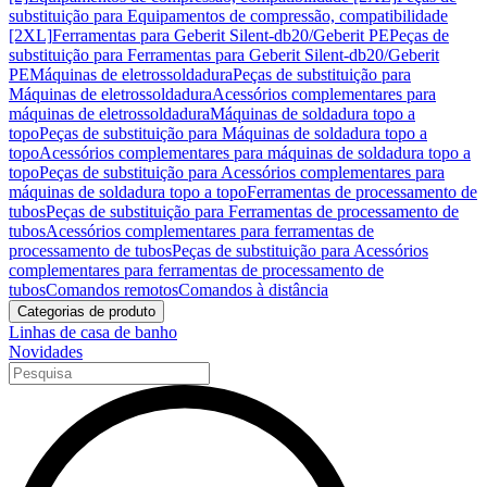
substituição para Equipamentos de compressão, compatibilidade
[2XL]
Ferramentas para Geberit Silent-db20/Geberit PE
Peças de
substituição para Ferramentas para Geberit Silent-db20/Geberit
PE
Máquinas de eletrossoldadura
Peças de substituição para
Máquinas de eletrossoldadura
Acessórios complementares para
máquinas de eletrossoldadura
Máquinas de soldadura topo a
topo
Peças de substituição para Máquinas de soldadura topo a
topo
Acessórios complementares para máquinas de soldadura topo a
topo
Peças de substituição para Acessórios complementares para
máquinas de soldadura topo a topo
Ferramentas de processamento de
tubos
Peças de substituição para Ferramentas de processamento de
tubos
Acessórios complementares para ferramentas de
processamento de tubos
Peças de substituição para Acessórios
complementares para ferramentas de processamento de
tubos
Comandos remotos
Comandos à distância
Categorias de produto
Linhas de casa de banho
Novidades