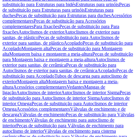
substituição para Estruturas para bidés
Estruturas para urinóis
Peças
de substituição para Estruturas para urinóis
Estruturas para
duches
Peças de substituição para Estruturas para duches
Acessórios
complementares
Peças de substituição para Acessórios
complementares
Para fixações
Peças de substituição para Para
fixações
Autoclismos de exterior
Autoclismos de exterior para
sanitas, de plástico
Peças de substituição para Autoclismos de
exterior para sanitas, de plástico
Acoplado
Peças de substituição para
Acoplado
Montagem alta
Peças de substituição para Montagem
alta
Montagem baixa e montagem a meia-altura
Peças de substituição
para Montagem baixa e montagem a meia-altura
Autoclismos de
exterior para sanitas, de cerâmica
Peças de substituição para
Autoclismos de exterior para sanitas, de cerâmica
Acoplado
Peças de
substituição para Acoplado
Tubos de descarga para autoclismo de
exterior
Montagem alta
Montagem baixa e montagem a meia-
altura
Acessórios complementares
Vedantes
Mangas de
ligação
Autoclismos de interior
Autoclismos de interior Sigma
Peças
de substituição para Autoclismos de interior Sigma
Autoclismos de
interior Omega
Peças de substituição para Autoclismos de interior
Omega
Acessórios complementares
Válvulas de enchimento e de
descarga
Válvulas de enchimento
Peças de substituição para Válvulas
de enchimento
Válvulas de enchimento para autoclismo de
interior
Peças de substituição para Válvulas de enchimento para
autoclismo de interior
Válvulas de enchimento para cisterna
cerâmica
Peças de substituição para Válvulas de enchimento para