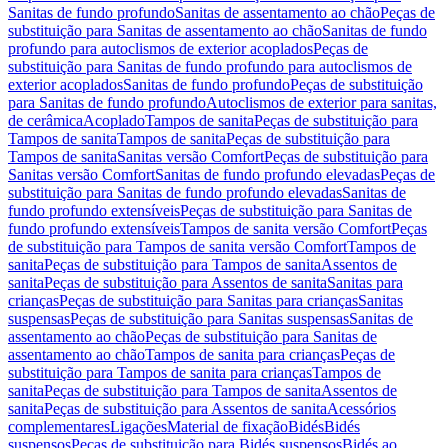
Sanitas de fundo profundo
Sanitas de assentamento ao chão
Peças de
substituição para Sanitas de assentamento ao chão
Sanitas de fundo
profundo para autoclismos de exterior acoplados
Peças de
substituição para Sanitas de fundo profundo para autoclismos de
exterior acoplados
Sanitas de fundo profundo
Peças de substituição
para Sanitas de fundo profundo
Autoclismos de exterior para sanitas,
de cerâmica
Acoplado
Tampos de sanita
Peças de substituição para
Tampos de sanita
Tampos de sanita
Peças de substituição para
Tampos de sanita
Sanitas versão Comfort
Peças de substituição para
Sanitas versão Comfort
Sanitas de fundo profundo elevadas
Peças de
substituição para Sanitas de fundo profundo elevadas
Sanitas de
fundo profundo extensíveis
Peças de substituição para Sanitas de
fundo profundo extensíveis
Tampos de sanita versão Comfort
Peças
de substituição para Tampos de sanita versão Comfort
Tampos de
sanita
Peças de substituição para Tampos de sanita
Assentos de
sanita
Peças de substituição para Assentos de sanita
Sanitas para
crianças
Peças de substituição para Sanitas para crianças
Sanitas
suspensas
Peças de substituição para Sanitas suspensas
Sanitas de
assentamento ao chão
Peças de substituição para Sanitas de
assentamento ao chão
Tampos de sanita para crianças
Peças de
substituição para Tampos de sanita para crianças
Tampos de
sanita
Peças de substituição para Tampos de sanita
Assentos de
sanita
Peças de substituição para Assentos de sanita
Acessórios
complementares
Ligações
Material de fixação
Bidés
Bidés
suspensos
Peças de substituição para Bidés suspensos
Bidés ao