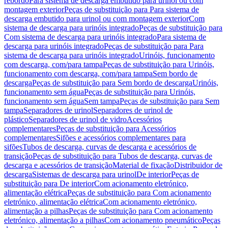
rebordo
Para sistema de descarga embutido para urinol ou com
montagem exterior
Peças de substituição para Para sistema de
descarga embutido para urinol ou com montagem exterior
Com
sistema de descarga para urinóis integrado
Peças de substituição para
Com sistema de descarga para urinóis integrado
Para sistema de
descarga para urinóis integrado
Peças de substituição para Para
sistema de descarga para urinóis integrado
Urinóis, funcionamento
com descarga, com/para tampa
Peças de substituição para Urinóis,
funcionamento com descarga, com/para tampa
Sem bordo de
descarga
Peças de substituição para Sem bordo de descarga
Urinóis,
funcionamento sem água
Peças de substituição para Urinóis,
funcionamento sem água
Sem tampa
Peças de substituição para Sem
tampa
Separadores de urinol
Separadores de urinol de
plástico
Separadores de urinol de vidro
Acessórios
complementares
Peças de substituição para Acessórios
complementares
Sifões e acessórios complementares para
sifões
Tubos de descarga, curvas de descarga e acessórios de
transição
Peças de substituição para Tubos de descarga, curvas de
descarga e acessórios de transição
Material de fixação
Distribuidor de
descarga
Sistemas de descarga para urinol
De interior
Peças de
substituição para De interior
Com acionamento eletrónico,
alimentação elétrica
Peças de substituição para Com acionamento
eletrónico, alimentação elétrica
Com acionamento eletrónico,
alimentação a pilhas
Peças de substituição para Com acionamento
eletrónico, alimentação a pilhas
Com acionamento pneumático
Peças