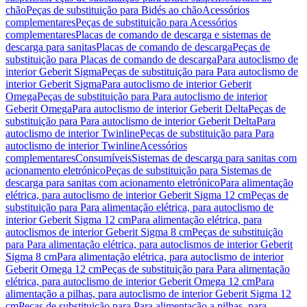
chão
Peças de substituição para Bidés ao chão
Acessórios
complementares
Peças de substituição para Acessórios
complementares
Placas de comando de descarga e sistemas de
descarga para sanitas
Placas de comando de descarga
Peças de
substituição para Placas de comando de descarga
Para autoclismo de
interior Geberit Sigma
Peças de substituição para Para autoclismo de
interior Geberit Sigma
Para autoclismo de interior Geberit
Omega
Peças de substituição para Para autoclismo de interior
Geberit Omega
Para autoclismo de interior Geberit Delta
Peças de
substituição para Para autoclismo de interior Geberit Delta
Para
autoclismo de interior Twinline
Peças de substituição para Para
autoclismo de interior Twinline
Acessórios
complementares
Consumíveis
Sistemas de descarga para sanitas com
acionamento eletrónico
Peças de substituição para Sistemas de
descarga para sanitas com acionamento eletrónico
Para alimentação
elétrica, para autoclismo de interior Geberit Sigma 12 cm
Peças de
substituição para Para alimentação elétrica, para autoclismo de
interior Geberit Sigma 12 cm
Para alimentação elétrica, para
autoclismos de interior Geberit Sigma 8 cm
Peças de substituição
para Para alimentação elétrica, para autoclismos de interior Geberit
Sigma 8 cm
Para alimentação elétrica, para autoclismo de interior
Geberit Omega 12 cm
Peças de substituição para Para alimentação
elétrica, para autoclismo de interior Geberit Omega 12 cm
Para
alimentação a pilhas, para autoclismo de interior Geberit Sigma 12
cm
Peças de substituição para Para alimentação a pilhas, para