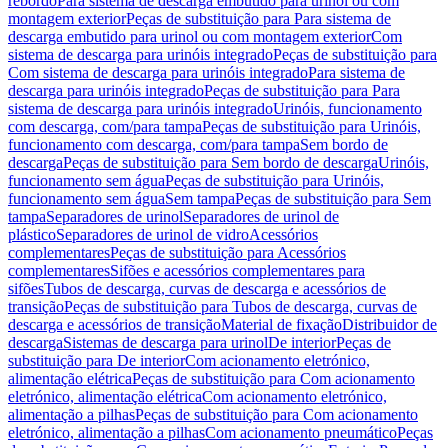
rebordo
Para sistema de descarga embutido para urinol ou com
montagem exterior
Peças de substituição para Para sistema de
descarga embutido para urinol ou com montagem exterior
Com
sistema de descarga para urinóis integrado
Peças de substituição para
Com sistema de descarga para urinóis integrado
Para sistema de
descarga para urinóis integrado
Peças de substituição para Para
sistema de descarga para urinóis integrado
Urinóis, funcionamento
com descarga, com/para tampa
Peças de substituição para Urinóis,
funcionamento com descarga, com/para tampa
Sem bordo de
descarga
Peças de substituição para Sem bordo de descarga
Urinóis,
funcionamento sem água
Peças de substituição para Urinóis,
funcionamento sem água
Sem tampa
Peças de substituição para Sem
tampa
Separadores de urinol
Separadores de urinol de
plástico
Separadores de urinol de vidro
Acessórios
complementares
Peças de substituição para Acessórios
complementares
Sifões e acessórios complementares para
sifões
Tubos de descarga, curvas de descarga e acessórios de
transição
Peças de substituição para Tubos de descarga, curvas de
descarga e acessórios de transição
Material de fixação
Distribuidor de
descarga
Sistemas de descarga para urinol
De interior
Peças de
substituição para De interior
Com acionamento eletrónico,
alimentação elétrica
Peças de substituição para Com acionamento
eletrónico, alimentação elétrica
Com acionamento eletrónico,
alimentação a pilhas
Peças de substituição para Com acionamento
eletrónico, alimentação a pilhas
Com acionamento pneumático
Peças