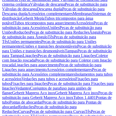
cisterna cerâmica
Válvulas de descarga
Peças de substituição para
Válvulas de descarga
Descarga dupla
Peças de substituição para
Descarga dupla
Acessórios complementares
Membranas
Sistemas de
distribuição
Geberit Mepla
Tubos tricompostos para água
potável
Tubos tricompostos para aquecimento
Acessórios
Peças de
substituição para Acessórios
Uniões
Peças de substituição para
Uniões
Reduções
Peças de substituição para Reduções
Ângulo
Peças
de substituição para Ângulo
Tês
Peças de substituição para
Tês
Uniões permanentes
Peças de substituição para Uniões
permanentes
Uniões e transições desmontáveis
Peças de substituição
para Uniões e transições desmontáveis
Tampas
Peças de substituição
para Tampas
Ligações
Peças de substituição para Ligações
Coletor
com ligação roscada
Peças de substituição para Coletor com ligação
roscada
Ligações para aquecimento
Peças de substituição para
Ligações para aquecimento
Acessórios complementares
Peças de
substituição para Acessórios complementares
Isolamentos para tubos
e acessórios
Vedações para tubos e acessórios
Fixações para
tubos
Fixações para ligações
Peças de substituição para Fixações para
ligações
Vedantes
Conjuntos de parafuso para uniões de
flange
Geberit Mapress Aço inox
Geberit Mapress Aço inox
Peças de
substituição para Geberit Mapress Aço inox
Tubos 1.4401
Pontas de
tubo
Pontas de abocardar
Peças de substituição para Pontas de
abocardar
Reduções
Peças de substituição para
Reduções
Curvas
Peças de substituição para Curvas
Tês
Peças de