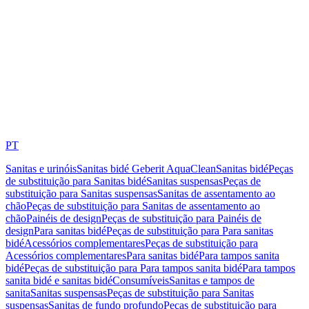
PT
Sanitas e urinóis
Sanitas bidé Geberit AquaClean
Sanitas bidé
Peças
de substituição para Sanitas bidé
Sanitas suspensas
Peças de
substituição para Sanitas suspensas
Sanitas de assentamento ao
chão
Peças de substituição para Sanitas de assentamento ao
chão
Painéis de design
Peças de substituição para Painéis de
design
Para sanitas bidé
Peças de substituição para Para sanitas
bidé
Acessórios complementares
Peças de substituição para
Acessórios complementares
Para sanitas bidé
Para tampos sanita
bidé
Peças de substituição para Para tampos sanita bidé
Para tampos
sanita bidé e sanitas bidé
Consumíveis
Sanitas e tampos de
sanita
Sanitas suspensas
Peças de substituição para Sanitas
suspensas
Sanitas de fundo profundo
Peças de substituição para