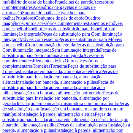
mobiliário de casa de banho
Prateleiras de parede
Acessórios
complementares
Acessórios de gavetas e caixas de
arrumação
Suporte de toalhas e ganchos para
toalhas
Puxadores
Conjuntos de pés de apoio
Quadros
magnéticos
Outros acessórios complementares
Espelhos e móveis
com espelho
Espelho
Peças de substituição para Espelho
Com
iluminação integrada
Peças de substituição para Com iluminação
integrada
Móveis com espelho
Peças de substituição para Móveis
com espelho
Com iluminação integrada
Peças de substituição para
Com iluminação integrada
Sem iluminação integrada
Peças de
substituição para Sem iluminação integrada
Acessórios
complementares
Elementos de luz
Outros acessórios
complementares
Torneiras
Torneiras
Peças de substituição para
Torneiras
Instalação em bancada, alimentação elétrica
Peças de
substituição para Instalação em bancada, alimentação
elétrica
Instalação em bancada, alimentação a pilhas
Peças de
substituição para Instalação em bancada, alimentação a
pilhas
Instalação em bancada, alimentação por gerador
Peças de
substituição para Instalação em bancada, alimentação por
gerador
Instalação em bancada, misturadora com um manípulo
Peças
de substituição para Instalação em bancada, misturadora com um
manípulo
Instalação à parede, alimentação elétrica
Peças de
substituição para Instalação à parede, alimentação elétrica
Instalação
à parede, alimentação a pilhas
Peças de substituição para Instalação à
parede, alimentação a pilhas
Instalação à parede, alimentação por