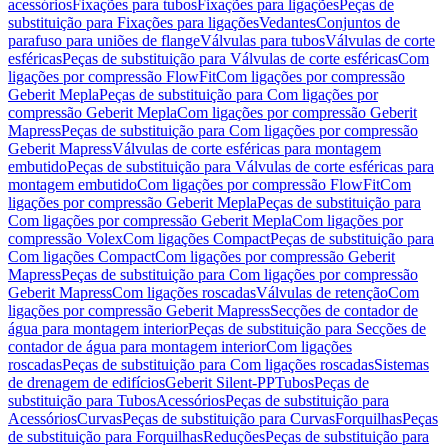
acessórios
Fixações para tubos
Fixações para ligações
Peças de
substituição para Fixações para ligações
Vedantes
Conjuntos de
parafuso para uniões de flange
Válvulas para tubos
Válvulas de corte
esféricas
Peças de substituição para Válvulas de corte esféricas
Com
ligações por compressão FlowFit
Com ligações por compressão
Geberit Mepla
Peças de substituição para Com ligações por
compressão Geberit Mepla
Com ligações por compressão Geberit
Mapress
Peças de substituição para Com ligações por compressão
Geberit Mapress
Válvulas de corte esféricas para montagem
embutido
Peças de substituição para Válvulas de corte esféricas para
montagem embutido
Com ligações por compressão FlowFit
Com
ligações por compressão Geberit Mepla
Peças de substituição para
Com ligações por compressão Geberit Mepla
Com ligações por
compressão Volex
Com ligações Compact
Peças de substituição para
Com ligações Compact
Com ligações por compressão Geberit
Mapress
Peças de substituição para Com ligações por compressão
Geberit Mapress
Com ligações roscadas
Válvulas de retenção
Com
ligações por compressão Geberit Mapress
Secções de contador de
água para montagem interior
Peças de substituição para Secções de
contador de água para montagem interior
Com ligações
roscadas
Peças de substituição para Com ligações roscadas
Sistemas
de drenagem de edifícios
Geberit Silent-PP
Tubos
Peças de
substituição para Tubos
Acessórios
Peças de substituição para
Acessórios
Curvas
Peças de substituição para Curvas
Forquilhas
Peças
de substituição para Forquilhas
Reduções
Peças de substituição para