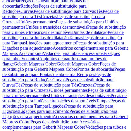
abocardar
Peças de substituição para Pontas de
abocardar
Reduções
Peças de substituição para
Reduções
Curvas
Peças de substituição para Curvas
Tês
Peças de
substituição para Tês
Cruzetas
Peças de substituição para
Cruzetas
Uniões permanentes
Peças de substituição para Uniões
permanentes
Uniões e transições desmontáveis
Peças de substituição
para Uniões e transições desmontáveis
Juntas de dilatação
Peças de
substituição para Juntas de dilatação
Tampas
Peças de substituição
para Tampas
Ligações para aquecimento
Peças de substituição para
Ligações para aquecimento
Acessórios complementares para Geberit
Mapress Aço carbono
Vedações para tubos e acessórios
Fixações
para tubos
Vedantes
Conjuntos de parafuso para uniões de
flange
Geberit Mapress Cobre
Geberit Mapress Cobre
Peças de
substituição para Geberit Mapress Cobre
Pontas de abocardar
Peças
de substituição para Pontas de abocardar
Reduções
Peças de
substituição para Reduções
Curvas
Peças de substituição para
Curvas
Tês
Peças de substituição para Tês
Cruzetas
Peças de
substituição para Cruzetas
Uniões permanentes
Peças de substituição
para Uniões permanentes
Uniões e transições desmontáveis
Peças de
substituição para Uniões e transições desmontáveis
Tampas
Peças de
substituição para Tampas
Ligações
Peças de substituição para
Ligações
Ligações para aquecimento
Peças de substituição para
Ligações para aquecimento
Acessórios complementares para Geberit
Mapress Cobre
Peças de substituição para Acessórios
complementares para Geberit Mapress Cobre
Vedações para tubos e