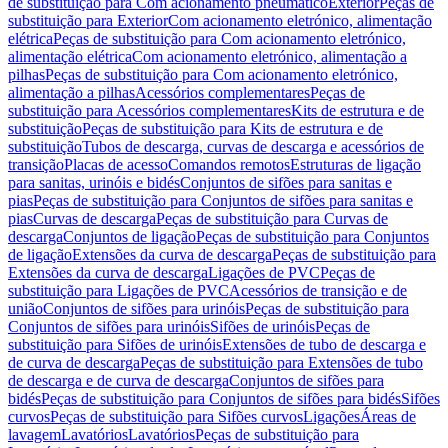
de substituição para Com acionamento pneumático
Exterior
Peças de
substituição para Exterior
Com acionamento eletrónico, alimentação
elétrica
Peças de substituição para Com acionamento eletrónico,
alimentação elétrica
Com acionamento eletrónico, alimentação a
pilhas
Peças de substituição para Com acionamento eletrónico,
alimentação a pilhas
Acessórios complementares
Peças de
substituição para Acessórios complementares
Kits de estrutura e de
substituição
Peças de substituição para Kits de estrutura e de
substituição
Tubos de descarga, curvas de descarga e acessórios de
transição
Placas de acesso
Comandos remotos
Estruturas de ligação
para sanitas, urinóis e bidés
Conjuntos de sifões para sanitas e
pias
Peças de substituição para Conjuntos de sifões para sanitas e
pias
Curvas de descarga
Peças de substituição para Curvas de
descarga
Conjuntos de ligação
Peças de substituição para Conjuntos
de ligação
Extensões da curva de descarga
Peças de substituição para
Extensões da curva de descarga
Ligações de PVC
Peças de
substituição para Ligações de PVC
Acessórios de transição e de
união
Conjuntos de sifões para urinóis
Peças de substituição para
Conjuntos de sifões para urinóis
Sifões de urinóis
Peças de
substituição para Sifões de urinóis
Extensões de tubo de descarga e
de curva de descarga
Peças de substituição para Extensões de tubo
de descarga e de curva de descarga
Conjuntos de sifões para
bidés
Peças de substituição para Conjuntos de sifões para bidés
Sifões
curvos
Peças de substituição para Sifões curvos
Ligações
Áreas de
lavagem
Lavatórios
Lavatórios
Peças de substituição para