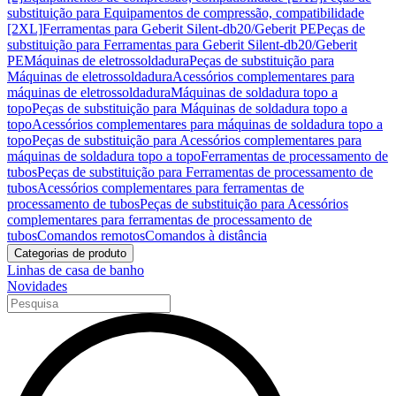
substituição para Equipamentos de compressão, compatibilidade
[2XL]
Ferramentas para Geberit Silent-db20/Geberit PE
Peças de
substituição para Ferramentas para Geberit Silent-db20/Geberit
PE
Máquinas de eletrossoldadura
Peças de substituição para
Máquinas de eletrossoldadura
Acessórios complementares para
máquinas de eletrossoldadura
Máquinas de soldadura topo a
topo
Peças de substituição para Máquinas de soldadura topo a
topo
Acessórios complementares para máquinas de soldadura topo a
topo
Peças de substituição para Acessórios complementares para
máquinas de soldadura topo a topo
Ferramentas de processamento de
tubos
Peças de substituição para Ferramentas de processamento de
tubos
Acessórios complementares para ferramentas de
processamento de tubos
Peças de substituição para Acessórios
complementares para ferramentas de processamento de
tubos
Comandos remotos
Comandos à distância
Categorias de produto
Linhas de casa de banho
Novidades