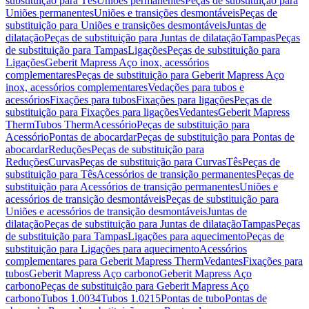
substituição para Tês
Uniões permanentes
Peças de substituição para
Uniões permanentes
Uniões e transições desmontáveis
Peças de
substituição para Uniões e transições desmontáveis
Juntas de
dilatação
Peças de substituição para Juntas de dilatação
Tampas
Peças
de substituição para Tampas
Ligações
Peças de substituição para
Ligações
Geberit Mapress Aço inox, acessórios
complementares
Peças de substituição para Geberit Mapress Aço
inox, acessórios complementares
Vedações para tubos e
acessórios
Fixações para tubos
Fixações para ligações
Peças de
substituição para Fixações para ligações
Vedantes
Geberit Mapress
Therm
Tubos Therm
Acessório
Peças de substituição para
Acessório
Pontas de abocardar
Peças de substituição para Pontas de
abocardar
Reduções
Peças de substituição para
Reduções
Curvas
Peças de substituição para Curvas
Tês
Peças de
substituição para Tês
Acessórios de transição permanentes
Peças de
substituição para Acessórios de transição permanentes
Uniões e
acessórios de transição desmontáveis
Peças de substituição para
Uniões e acessórios de transição desmontáveis
Juntas de
dilatação
Peças de substituição para Juntas de dilatação
Tampas
Peças
de substituição para Tampas
Ligações para aquecimento
Peças de
substituição para Ligações para aquecimento
Acessórios
complementares para Geberit Mapress Therm
Vedantes
Fixações para
tubos
Geberit Mapress Aço carbono
Geberit Mapress Aço
carbono
Peças de substituição para Geberit Mapress Aço
carbono
Tubos 1.0034
Tubos 1.0215
Pontas de tubo
Pontas de