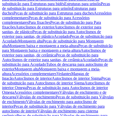
substituição para Estruturas para bidés
Estruturas para urinóis
Peças
de substituição para Estruturas para urinóis
Estruturas para
duches
Peças de substituição para Estruturas para duches
Acessórios
complementares
Peças de substituição para Acessórios
complementares
Para fixações
Peças de substituição para Para
fixações
Autoclismos de exterior
Autoclismos de exterior para
sanitas, de plástico
Peças de substituição para Autoclismos de
exterior para sanitas, de plástico
Acoplado
Peças de substituição para
Acoplado
Montagem alta
Peças de substituição para Montagem
alta
Montagem baixa e montagem a meia-altura
Peças de substituição
para Montagem baixa e montagem a meia-altura
Autoclismos de
exterior para sanitas, de cerâmica
Peças de substituição para
Autoclismos de exterior para sanitas, de cerâmica
Acoplado
Peças de
substituição para Acoplado
Tubos de descarga para autoclismo de
exterior
Montagem alta
Montagem baixa e montagem a meia-
altura
Acessórios complementares
Vedantes
Mangas de
ligação
Autoclismos de interior
Autoclismos de interior Sigma
Peças
de substituição para Autoclismos de interior Sigma
Autoclismos de
interior Omega
Peças de substituição para Autoclismos de interior
Omega
Acessórios complementares
Válvulas de enchimento e de
descarga
Válvulas de enchimento
Peças de substituição para Válvulas
de enchimento
Válvulas de enchimento para autoclismo de
interior
Peças de substituição para Válvulas de enchimento para
autoclismo de interior
Válvulas de enchimento para cisterna
cerâmica
Peças de substituição para Válvulas de enchimento para