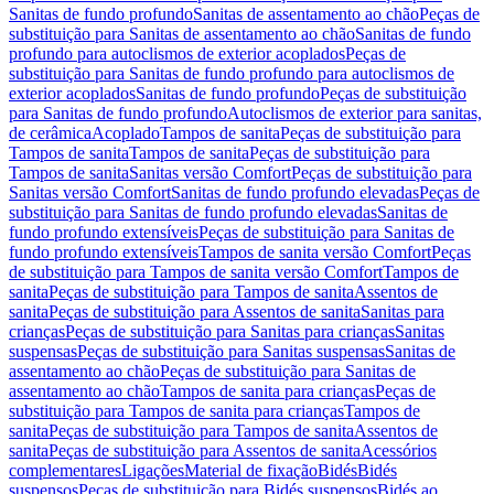
Sanitas de fundo profundo
Sanitas de assentamento ao chão
Peças de
substituição para Sanitas de assentamento ao chão
Sanitas de fundo
profundo para autoclismos de exterior acoplados
Peças de
substituição para Sanitas de fundo profundo para autoclismos de
exterior acoplados
Sanitas de fundo profundo
Peças de substituição
para Sanitas de fundo profundo
Autoclismos de exterior para sanitas,
de cerâmica
Acoplado
Tampos de sanita
Peças de substituição para
Tampos de sanita
Tampos de sanita
Peças de substituição para
Tampos de sanita
Sanitas versão Comfort
Peças de substituição para
Sanitas versão Comfort
Sanitas de fundo profundo elevadas
Peças de
substituição para Sanitas de fundo profundo elevadas
Sanitas de
fundo profundo extensíveis
Peças de substituição para Sanitas de
fundo profundo extensíveis
Tampos de sanita versão Comfort
Peças
de substituição para Tampos de sanita versão Comfort
Tampos de
sanita
Peças de substituição para Tampos de sanita
Assentos de
sanita
Peças de substituição para Assentos de sanita
Sanitas para
crianças
Peças de substituição para Sanitas para crianças
Sanitas
suspensas
Peças de substituição para Sanitas suspensas
Sanitas de
assentamento ao chão
Peças de substituição para Sanitas de
assentamento ao chão
Tampos de sanita para crianças
Peças de
substituição para Tampos de sanita para crianças
Tampos de
sanita
Peças de substituição para Tampos de sanita
Assentos de
sanita
Peças de substituição para Assentos de sanita
Acessórios
complementares
Ligações
Material de fixação
Bidés
Bidés
suspensos
Peças de substituição para Bidés suspensos
Bidés ao