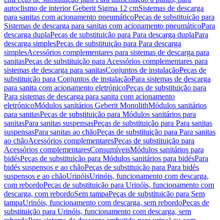
autoclismo de interior Geberit Sigma 12 cm
Sistemas de descarga
para sanitas com acionamento pneumático
Peças de substituição para
Sistemas de descarga para sanitas com acionamento pneumático
Para
descarga dupla
Peças de substituição para Para descarga dupla
Para
descarga simples
Peças de substituição para Para descarga
simples
Acessórios complementares para sistemas de descarga para
sanitas
Peças de substituição para Acessórios complementares para
sistemas de descarga para sanitas
Conjuntos de instalação
Peças de
substituição para Conjuntos de instalação
Para sistemas de descarga
para sanita com acionamento eletrónico
Peças de substituição para
Para sistemas de descarga para sanita com acionamento
eletrónico
Módulos sanitários Geberit Monolith
Módulos sanitários
para sanitas
Peças de substituição para Módulos sanitários para
sanitas
Para sanitas suspensas
Peças de substituição para Para sanitas
suspensas
Para sanitas ao chão
Peças de substituição para Para sanitas
ao chão
Acessórios complementares
Peças de substituição para
Acessórios complementares
Consumíveis
Módulos sanitários para
bidés
Peças de substituição para Módulos sanitários para bidés
Para
bidés suspensos e ao chão
Peças de substituição para Para bidés
suspensos e ao chão
Urinóis
Urinóis, funcionamento com descarga,
com rebordo
Peças de substituição para Urinóis, funcionamento com
descarga, com rebordo
Sem tampa
Peças de substituição para Sem
tampa
Urinóis, funcionamento com descarga, sem rebordo
Peças de
substituição para Urinóis, funcionamento com descarga, sem