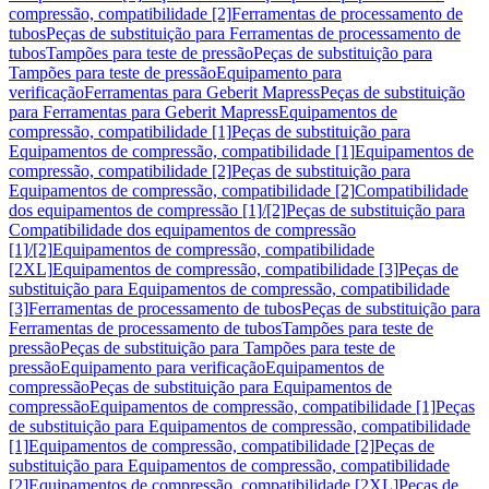
compressão, compatibilidade [2]
Ferramentas de processamento de
tubos
Peças de substituição para Ferramentas de processamento de
tubos
Tampões para teste de pressão
Peças de substituição para
Tampões para teste de pressão
Equipamento para
verificação
Ferramentas para Geberit Mapress
Peças de substituição
para Ferramentas para Geberit Mapress
Equipamentos de
compressão, compatibilidade [1]
Peças de substituição para
Equipamentos de compressão, compatibilidade [1]
Equipamentos de
compressão, compatibilidade [2]
Peças de substituição para
Equipamentos de compressão, compatibilidade [2]
Compatibilidade
dos equipamentos de compressão [1]/[2]
Peças de substituição para
Compatibilidade dos equipamentos de compressão
[1]/[2]
Equipamentos de compressão, compatibilidade
[2XL]
Equipamentos de compressão, compatibilidade [3]
Peças de
substituição para Equipamentos de compressão, compatibilidade
[3]
Ferramentas de processamento de tubos
Peças de substituição para
Ferramentas de processamento de tubos
Tampões para teste de
pressão
Peças de substituição para Tampões para teste de
pressão
Equipamento para verificação
Equipamentos de
compressão
Peças de substituição para Equipamentos de
compressão
Equipamentos de compressão, compatibilidade [1]
Peças
de substituição para Equipamentos de compressão, compatibilidade
[1]
Equipamentos de compressão, compatibilidade [2]
Peças de
substituição para Equipamentos de compressão, compatibilidade
[2]
Equipamentos de compressão, compatibilidade [2XL]
Peças de