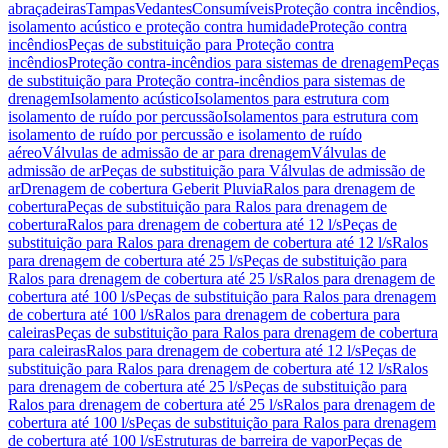
abraçadeiras
Tampas
Vedantes
Consumíveis
Proteção contra incêndios,
isolamento acústico e proteção contra humidade
Proteção contra
incêndios
Peças de substituição para Proteção contra
incêndios
Proteção contra-incêndios para sistemas de drenagem
Peças
de substituição para Proteção contra-incêndios para sistemas de
drenagem
Isolamento acústico
Isolamentos para estrutura com
isolamento de ruído por percussão
Isolamentos para estrutura com
isolamento de ruído por percussão e isolamento de ruído
aéreo
Válvulas de admissão de ar para drenagem
Válvulas de
admissão de ar
Peças de substituição para Válvulas de admissão de
ar
Drenagem de cobertura Geberit Pluvia
Ralos para drenagem de
cobertura
Peças de substituição para Ralos para drenagem de
cobertura
Ralos para drenagem de cobertura até 12 l/s
Peças de
substituição para Ralos para drenagem de cobertura até 12 l/s
Ralos
para drenagem de cobertura até 25 l/s
Peças de substituição para
Ralos para drenagem de cobertura até 25 l/s
Ralos para drenagem de
cobertura até 100 l/s
Peças de substituição para Ralos para drenagem
de cobertura até 100 l/s
Ralos para drenagem de cobertura para
caleiras
Peças de substituição para Ralos para drenagem de cobertura
para caleiras
Ralos para drenagem de cobertura até 12 l/s
Peças de
substituição para Ralos para drenagem de cobertura até 12 l/s
Ralos
para drenagem de cobertura até 25 l/s
Peças de substituição para
Ralos para drenagem de cobertura até 25 l/s
Ralos para drenagem de
cobertura até 100 l/s
Peças de substituição para Ralos para drenagem
de cobertura até 100 l/s
Estruturas de barreira de vapor
Peças de