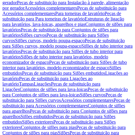
gerador
Peças de substituição para Instalação à parede, alimentação
por gerador
Acessórios complementares
Peças de substituição para
Acessórios complementares
Para torneiras de lavatório
Peças de
substituição para Para torneiras de lavatório
Estruturas de ligação
para lavatórios, lava-loiças, aparelhos e pias
Conjuntos de sifões para
lavatórios
Peças de substituição para Conjuntos de sifões para
lavatórios
Sifões curvos
Peças de substituição para Sifões
curvos
Sifões curvos, modelo poupa-espaço
Peças de substituição
para Sifões curvos, modelo poupa-espaço
Sifões de tubo interior para
lavatórios
Peças de substituição para Sifões de tubo interior para
lavatórios
Sifões de tubo interior para lavatórios, modelo
economizador de espaço
Peças de substituição para Sifões de tubo
interior para lavatórios, modelo economizador de espaço
Sifões
embutidos
Peças de substituição para Sifões embutidos
Ligações ao
lavatório
Peças de substituição para Ligações ao
lavatório
Tampas
Ligações
Peças de substituição para
Ligações
Conjuntos de sifões para lava-loiças
Peças de substituição
para Conjuntos de sifões para lava-loiças
Sifões curvos
Peças de
substituição para Sifões curvos
Acessórios complementares
Peças de
substituição para Acessórios complementares
Conjuntos de sifões
para aparelhos
Peças de substituição para Conjuntos de sifões para
aparelhos
Sifões embutidos
Peças de substituição para Sifões
embutidos
Sifões exteriores
Peças de substituição para Sifões
exteriores
Conjuntos de sifões para pias
Peças de substituição para
Conjuntos de sifões para pias
Sifões
Peças de substituição para