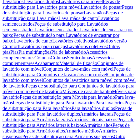
Lavatórios
Lavatórios duplos
Lavatórios para móvel
Peças de
substituição para Lavatórios para móvel
Lavatórios de pousar
Peças
de substituição para Lavatórios de pousar
Lava-mãos
Peças de
substituição para Lava-mãos
Lava-mãos de canto
Lavatórios
semiencastrados
Peças de substituição para Lavatórios
semiencastrados
Lavatórios encastrados
Lavatórios de encastrar por
baixo
Peças de substituição para Lavatórios de encastrar por
baixo
Lavatórios de canto
Lavatórios coletivos
Lavatórios versão
Comfort
Lavatórios para crianças
Lavatórios coletivos
Outras
pias
Pias
Pia multifunções
Pia de laboratório
Acessórios
complementares
Colunas
Colunas
Semicolunas
Acessórios
complementares
Acabamento
Material de fixação
Conjuntos de
lavatório com móvel
Conjuntos de lava-mãos com móvel
Peças de
substituição para Conjuntos de lava-mãos com móvel
Conjuntos de
lavatório com móvel
Conjuntos de lavatórios para móvel com móvel
de lavatório
Peças de substituição para Conjuntos de lavatórios para
móvel com móvel de lavatório
Móveis de casa de banho
Móveis para
lavatório
Peças de substituição para Móveis para lavatório
Para lava-
mãos
Peças de substituição para Para lava-mãos
Para lavatórios
Peças
de substituição para Para lavatórios
Para lavatórios duplos
Peças de
substituição para Para lavatórios duplos
Armários laterais
Peças de
substituição para Armários laterais
Armários laterais baixos
Peças de
substituição para Armários laterais baixos
Armários altos
Peças de
substituição para Armários altos
Armários médios
Armários
suspensos
Peças de substituição para Armários suspensos
Outro