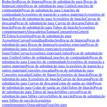
Reduções
Bocas de limpeza
Peças de substituição para Bocas de
limpeza
Uniões
Peças de substituição para Uniões
Ligações de
continuidade
Peças de substituição para Ligações de
continuidade
Acessórios de transição a outros materiais
Acessórios de
ligação
Peças de substituição para Acessórios de ligação
Curvas de
descarga
Peças de substituição para Curvas de descarga
Tubos de
ligação
Peças de substituição para Tubos de ligação
Acessórios
complementares
Abraçadeiras
Tampas
Consumíveis
Geberit
PE
Tubos
Acessórios
Peças de substituição para
Acessórios
Curvas
Forquilhas
Reduções
Bocas de limpeza
Peças de
substituição para Bocas de limpeza
Acessórios especiais
Peças de
substituição para Acessórios especiais
Acessórios
SuperTube
Curvas
Acessórios especiais
Uniões
Peças de substituição
para Uniões
Uniões de soldadura
Ligações de continuidade
Peças de
substituição para Ligações de continuidade
Acessórios de transição a
outros materiais
Peças de substituição para Acessórios de transição a
outros materiais
Conexões roscadas
Peças de substituição para
Conexões roscadas
Uniões de flange
Acessórios de ligação
Peças de
substituição para Acessórios de ligação
Curvas de descarga
Peças de
substituição para Curvas de descarga
Golas de sanita ao chão
Peças
de substituição para Golas de sanita ao chão
Tubos de ligação
Peças
de substituição para Tubos de ligação
Sifões curvos
Peças de
substituição para Sifões curvos
Sifões de sucção
Peças de substituição
para Sifões de sucção
Acessórios
complementares
Abraçadeiras
Fixações para