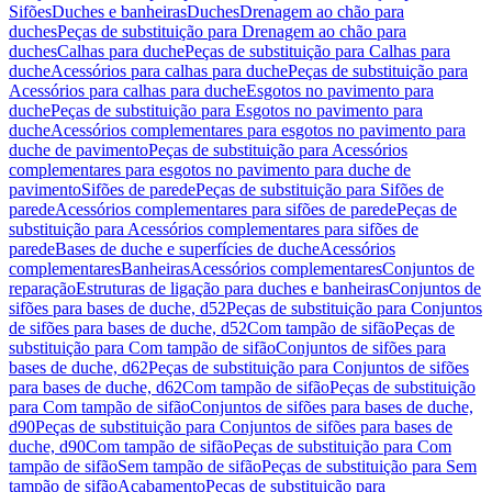
Sifões
Duches e banheiras
Duches
Drenagem ao chão para
duches
Peças de substituição para Drenagem ao chão para
duches
Calhas para duche
Peças de substituição para Calhas para
duche
Acessórios para calhas para duche
Peças de substituição para
Acessórios para calhas para duche
Esgotos no pavimento para
duche
Peças de substituição para Esgotos no pavimento para
duche
Acessórios complementares para esgotos no pavimento para
duche de pavimento
Peças de substituição para Acessórios
complementares para esgotos no pavimento para duche de
pavimento
Sifões de parede
Peças de substituição para Sifões de
parede
Acessórios complementares para sifões de parede
Peças de
substituição para Acessórios complementares para sifões de
parede
Bases de duche e superfícies de duche
Acessórios
complementares
Banheiras
Acessórios complementares
Conjuntos de
reparação
Estruturas de ligação para duches e banheiras
Conjuntos de
sifões para bases de duche, d52
Peças de substituição para Conjuntos
de sifões para bases de duche, d52
Com tampão de sifão
Peças de
substituição para Com tampão de sifão
Conjuntos de sifões para
bases de duche, d62
Peças de substituição para Conjuntos de sifões
para bases de duche, d62
Com tampão de sifão
Peças de substituição
para Com tampão de sifão
Conjuntos de sifões para bases de duche,
d90
Peças de substituição para Conjuntos de sifões para bases de
duche, d90
Com tampão de sifão
Peças de substituição para Com
tampão de sifão
Sem tampão de sifão
Peças de substituição para Sem
tampão de sifão
Acabamento
Peças de substituição para