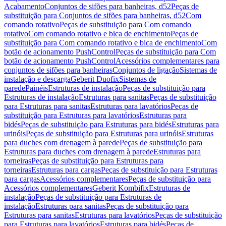
Acabamento
Conjuntos de sifões para banheiras, d52
Peças de
substituição para Conjuntos de sifões para banheiras, d52
Com
comando rotativo
Peças de substituição para Com comando
rotativo
Com comando rotativo e bica de enchimento
Peças de
substituição para Com comando rotativo e bica de enchimento
Com
botão de acionamento PushControl
Peças de substituição para Com
botão de acionamento PushControl
Acessórios complementares para
conjuntos de sifões para banheiras
Conjuntos de ligação
Sistemas de
instalação e descarga
Geberit Duofix
Sistemas de
parede
Painéis
Estruturas de instalação
Peças de substituição para
Estruturas de instalação
Estruturas para sanitas
Peças de substituição
para Estruturas para sanitas
Estruturas para lavatórios
Peças de
substituição para Estruturas para lavatórios
Estruturas para
bidés
Peças de substituição para Estruturas para bidés
Estruturas para
urinóis
Peças de substituição para Estruturas para urinóis
Estruturas
para duches com drenagem à parede
Peças de substituição para
Estruturas para duches com drenagem à parede
Estruturas para
torneiras
Peças de substituição para Estruturas para
torneiras
Estruturas para cargas
Peças de substituição para Estruturas
para cargas
Acessórios complementares
Peças de substituição para
Acessórios complementares
Geberit Kombifix
Estruturas de
instalação
Peças de substituição para Estruturas de
instalação
Estruturas para sanitas
Peças de substituição para
Estruturas para sanitas
Estruturas para lavatórios
Peças de substituição
para Estruturas para lavatórios
Estruturas para bidés
Peças de