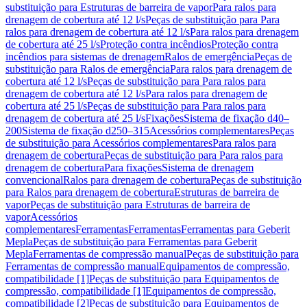
substituição para Estruturas de barreira de vapor
Para ralos para
drenagem de cobertura até 12 l/s
Peças de substituição para Para
ralos para drenagem de cobertura até 12 l/s
Para ralos para drenagem
de cobertura até 25 l/s
Proteção contra incêndios
Proteção contra
incêndios para sistemas de drenagem
Ralos de emergência
Peças de
substituição para Ralos de emergência
Para ralos para drenagem de
cobertura até 12 l/s
Peças de substituição para Para ralos para
drenagem de cobertura até 12 l/s
Para ralos para drenagem de
cobertura até 25 l/s
Peças de substituição para Para ralos para
drenagem de cobertura até 25 l/s
Fixações
Sistema de fixação d40–
200
Sistema de fixação d250–315
Acessórios complementares
Peças
de substituição para Acessórios complementares
Para ralos para
drenagem de cobertura
Peças de substituição para Para ralos para
drenagem de cobertura
Para fixações
Sistema de drenagem
convencional
Ralos para drenagem de cobertura
Peças de substituição
para Ralos para drenagem de cobertura
Estruturas de barreira de
vapor
Peças de substituição para Estruturas de barreira de
vapor
Acessórios
complementares
Ferramentas
Ferramentas
Ferramentas para Geberit
Mepla
Peças de substituição para Ferramentas para Geberit
Mepla
Ferramentas de compressão manual
Peças de substituição para
Ferramentas de compressão manual
Equipamentos de compressão,
compatibilidade [1]
Peças de substituição para Equipamentos de
compressão, compatibilidade [1]
Equipamentos de compressão,
compatibilidade [2]
Peças de substituição para Equipamentos de