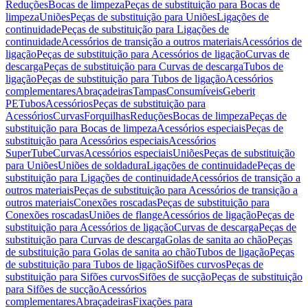
Reduções
Bocas de limpeza
Peças de substituição para Bocas de
limpeza
Uniões
Peças de substituição para Uniões
Ligações de
continuidade
Peças de substituição para Ligações de
continuidade
Acessórios de transição a outros materiais
Acessórios de
ligação
Peças de substituição para Acessórios de ligação
Curvas de
descarga
Peças de substituição para Curvas de descarga
Tubos de
ligação
Peças de substituição para Tubos de ligação
Acessórios
complementares
Abraçadeiras
Tampas
Consumíveis
Geberit
PE
Tubos
Acessórios
Peças de substituição para
Acessórios
Curvas
Forquilhas
Reduções
Bocas de limpeza
Peças de
substituição para Bocas de limpeza
Acessórios especiais
Peças de
substituição para Acessórios especiais
Acessórios
SuperTube
Curvas
Acessórios especiais
Uniões
Peças de substituição
para Uniões
Uniões de soldadura
Ligações de continuidade
Peças de
substituição para Ligações de continuidade
Acessórios de transição a
outros materiais
Peças de substituição para Acessórios de transição a
outros materiais
Conexões roscadas
Peças de substituição para
Conexões roscadas
Uniões de flange
Acessórios de ligação
Peças de
substituição para Acessórios de ligação
Curvas de descarga
Peças de
substituição para Curvas de descarga
Golas de sanita ao chão
Peças
de substituição para Golas de sanita ao chão
Tubos de ligação
Peças
de substituição para Tubos de ligação
Sifões curvos
Peças de
substituição para Sifões curvos
Sifões de sucção
Peças de substituição
para Sifões de sucção
Acessórios
complementares
Abraçadeiras
Fixações para