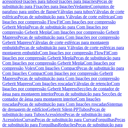
acessórios
Fixações para tubos
Fixações para ligações
Peças de
substituição para Fixações para ligações
Vedantes
Conjuntos de
parafuso para uniões de flange
Válvulas para tubos
Válvulas de corte
esféricas
Peças de substituição para Válvulas de corte esféricas
Com
ligações por compressão FlowFit
Com ligações por compressão
Geberit Mepla
Peças de substituição para Com ligações por
compressão Geberit Mepla
Com ligações por compressão Geberit
Mapress
Peças de substituição para Com ligações por compressão
Geberit Mapress
Válvulas de corte esféricas para montagem
embutido
Peças de substituição para Válvulas de corte esféricas para
montagem embutido
Com ligações por compressão FlowFit
Com
ligações por compressão Geberit Mepla
Peças de substituição para
Com ligações por compressão Geberit Mepla
Com ligações por
compressão Volex
Com ligações Compact
Peças de substituição para
Com ligações Compact
Com ligações por compressão Geberit
Mapress
Peças de substituição para Com ligações por compressão
Geberit Mapress
Com ligações roscadas
Válvulas de retenção
Com
ligações por compressão Geberit Mapress
Secções de contador de
água para montagem interior
Peças de substituição para Secções de
contador de água para montagem interior
Com ligações
roscadas
Peças de substituição para Com ligações roscadas
Sistemas
de drenagem de edifícios
Geberit Silent-PP
Tubos
Peças de
substituição para Tubos
Acessórios
Peças de substituição para
Acessórios
Curvas
Peças de substituição para Curvas
Forquilhas
Peças
de substituição para Forquilhas
Reduções
Peças de substituição para