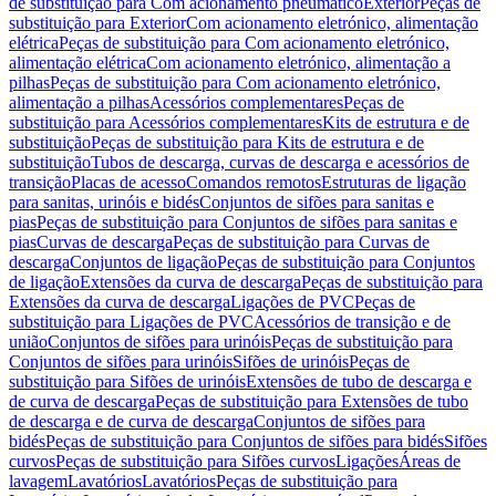
de substituição para Com acionamento pneumático
Exterior
Peças de
substituição para Exterior
Com acionamento eletrónico, alimentação
elétrica
Peças de substituição para Com acionamento eletrónico,
alimentação elétrica
Com acionamento eletrónico, alimentação a
pilhas
Peças de substituição para Com acionamento eletrónico,
alimentação a pilhas
Acessórios complementares
Peças de
substituição para Acessórios complementares
Kits de estrutura e de
substituição
Peças de substituição para Kits de estrutura e de
substituição
Tubos de descarga, curvas de descarga e acessórios de
transição
Placas de acesso
Comandos remotos
Estruturas de ligação
para sanitas, urinóis e bidés
Conjuntos de sifões para sanitas e
pias
Peças de substituição para Conjuntos de sifões para sanitas e
pias
Curvas de descarga
Peças de substituição para Curvas de
descarga
Conjuntos de ligação
Peças de substituição para Conjuntos
de ligação
Extensões da curva de descarga
Peças de substituição para
Extensões da curva de descarga
Ligações de PVC
Peças de
substituição para Ligações de PVC
Acessórios de transição e de
união
Conjuntos de sifões para urinóis
Peças de substituição para
Conjuntos de sifões para urinóis
Sifões de urinóis
Peças de
substituição para Sifões de urinóis
Extensões de tubo de descarga e
de curva de descarga
Peças de substituição para Extensões de tubo
de descarga e de curva de descarga
Conjuntos de sifões para
bidés
Peças de substituição para Conjuntos de sifões para bidés
Sifões
curvos
Peças de substituição para Sifões curvos
Ligações
Áreas de
lavagem
Lavatórios
Lavatórios
Peças de substituição para