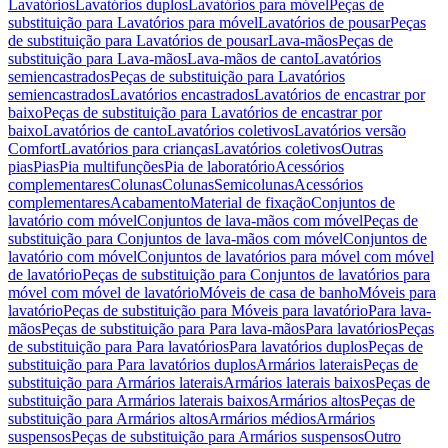
Lavatórios
Lavatórios duplos
Lavatórios para móvel
Peças de
substituição para Lavatórios para móvel
Lavatórios de pousar
Peças
de substituição para Lavatórios de pousar
Lava-mãos
Peças de
substituição para Lava-mãos
Lava-mãos de canto
Lavatórios
semiencastrados
Peças de substituição para Lavatórios
semiencastrados
Lavatórios encastrados
Lavatórios de encastrar por
baixo
Peças de substituição para Lavatórios de encastrar por
baixo
Lavatórios de canto
Lavatórios coletivos
Lavatórios versão
Comfort
Lavatórios para crianças
Lavatórios coletivos
Outras
pias
Pias
Pia multifunções
Pia de laboratório
Acessórios
complementares
Colunas
Colunas
Semicolunas
Acessórios
complementares
Acabamento
Material de fixação
Conjuntos de
lavatório com móvel
Conjuntos de lava-mãos com móvel
Peças de
substituição para Conjuntos de lava-mãos com móvel
Conjuntos de
lavatório com móvel
Conjuntos de lavatórios para móvel com móvel
de lavatório
Peças de substituição para Conjuntos de lavatórios para
móvel com móvel de lavatório
Móveis de casa de banho
Móveis para
lavatório
Peças de substituição para Móveis para lavatório
Para lava-
mãos
Peças de substituição para Para lava-mãos
Para lavatórios
Peças
de substituição para Para lavatórios
Para lavatórios duplos
Peças de
substituição para Para lavatórios duplos
Armários laterais
Peças de
substituição para Armários laterais
Armários laterais baixos
Peças de
substituição para Armários laterais baixos
Armários altos
Peças de
substituição para Armários altos
Armários médios
Armários
suspensos
Peças de substituição para Armários suspensos
Outro