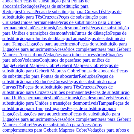
abocardar
Peças de substituição para Pontas de
abocardar
Reduções
Peças de substituição para
Reduções
Curvas
Peças de substituição para Curvas
Tês
Peças de
substituição para Tês
Cruzetas
Peças de substituição para
Cruzetas
Uniões permanentes
Peças de substituição para Uniões
permanentes
Uniões e transições desmontáveis
Peças de substituição
para Uniões e transições desmontáveis
Juntas de dilatação
Peças de
substituição para Juntas de dilatação
Tampas
Peças de substituição
para Tampas
Ligações para aquecimento
Peças de substituição para
Ligações para aquecimento
Acessórios complementares para Geberit
Mapress Aço carbono
Vedações para tubos e acessórios
Fixações
para tubos
Vedantes
Conjuntos de parafuso para uniões de
flange
Geberit Mapress Cobre
Geberit Mapress Cobre
Peças de
substituição para Geberit Mapress Cobre
Pontas de abocardar
Peças
de substituição para Pontas de abocardar
Reduções
Peças de
substituição para Reduções
Curvas
Peças de substituição para
Curvas
Tês
Peças de substituição para Tês
Cruzetas
Peças de
substituição para Cruzetas
Uniões permanentes
Peças de substituição
para Uniões permanentes
Uniões e transições desmontáveis
Peças de
substituição para Uniões e transições desmontáveis
Tampas
Peças de
substituição para Tampas
Ligações
Peças de substituição para
Ligações
Ligações para aquecimento
Peças de substituição para
Ligações para aquecimento
Acessórios complementares para Geberit
Mapress Cobre
Peças de substituição para Acessórios
complementares para Geberit Mapress Cobre
Vedações para tubos e