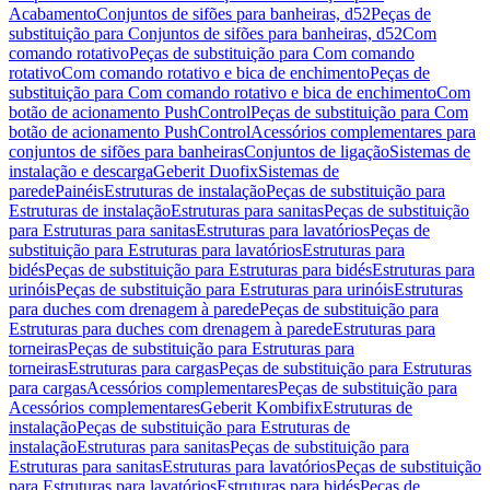
Acabamento
Conjuntos de sifões para banheiras, d52
Peças de
substituição para Conjuntos de sifões para banheiras, d52
Com
comando rotativo
Peças de substituição para Com comando
rotativo
Com comando rotativo e bica de enchimento
Peças de
substituição para Com comando rotativo e bica de enchimento
Com
botão de acionamento PushControl
Peças de substituição para Com
botão de acionamento PushControl
Acessórios complementares para
conjuntos de sifões para banheiras
Conjuntos de ligação
Sistemas de
instalação e descarga
Geberit Duofix
Sistemas de
parede
Painéis
Estruturas de instalação
Peças de substituição para
Estruturas de instalação
Estruturas para sanitas
Peças de substituição
para Estruturas para sanitas
Estruturas para lavatórios
Peças de
substituição para Estruturas para lavatórios
Estruturas para
bidés
Peças de substituição para Estruturas para bidés
Estruturas para
urinóis
Peças de substituição para Estruturas para urinóis
Estruturas
para duches com drenagem à parede
Peças de substituição para
Estruturas para duches com drenagem à parede
Estruturas para
torneiras
Peças de substituição para Estruturas para
torneiras
Estruturas para cargas
Peças de substituição para Estruturas
para cargas
Acessórios complementares
Peças de substituição para
Acessórios complementares
Geberit Kombifix
Estruturas de
instalação
Peças de substituição para Estruturas de
instalação
Estruturas para sanitas
Peças de substituição para
Estruturas para sanitas
Estruturas para lavatórios
Peças de substituição
para Estruturas para lavatórios
Estruturas para bidés
Peças de