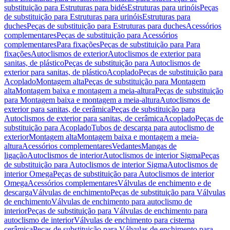
substituição para Estruturas para bidés
Estruturas para urinóis
Peças
de substituição para Estruturas para urinóis
Estruturas para
duches
Peças de substituição para Estruturas para duches
Acessórios
complementares
Peças de substituição para Acessórios
complementares
Para fixações
Peças de substituição para Para
fixações
Autoclismos de exterior
Autoclismos de exterior para
sanitas, de plástico
Peças de substituição para Autoclismos de
exterior para sanitas, de plástico
Acoplado
Peças de substituição para
Acoplado
Montagem alta
Peças de substituição para Montagem
alta
Montagem baixa e montagem a meia-altura
Peças de substituição
para Montagem baixa e montagem a meia-altura
Autoclismos de
exterior para sanitas, de cerâmica
Peças de substituição para
Autoclismos de exterior para sanitas, de cerâmica
Acoplado
Peças de
substituição para Acoplado
Tubos de descarga para autoclismo de
exterior
Montagem alta
Montagem baixa e montagem a meia-
altura
Acessórios complementares
Vedantes
Mangas de
ligação
Autoclismos de interior
Autoclismos de interior Sigma
Peças
de substituição para Autoclismos de interior Sigma
Autoclismos de
interior Omega
Peças de substituição para Autoclismos de interior
Omega
Acessórios complementares
Válvulas de enchimento e de
descarga
Válvulas de enchimento
Peças de substituição para Válvulas
de enchimento
Válvulas de enchimento para autoclismo de
interior
Peças de substituição para Válvulas de enchimento para
autoclismo de interior
Válvulas de enchimento para cisterna
cerâmica
Peças de substituição para Válvulas de enchimento para