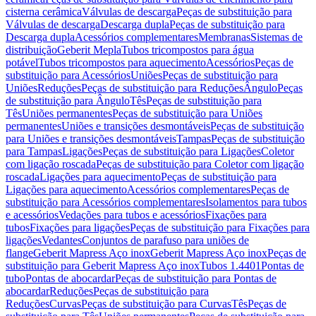
cisterna cerâmica
Válvulas de descarga
Peças de substituição para
Válvulas de descarga
Descarga dupla
Peças de substituição para
Descarga dupla
Acessórios complementares
Membranas
Sistemas de
distribuição
Geberit Mepla
Tubos tricompostos para água
potável
Tubos tricompostos para aquecimento
Acessórios
Peças de
substituição para Acessórios
Uniões
Peças de substituição para
Uniões
Reduções
Peças de substituição para Reduções
Ângulo
Peças
de substituição para Ângulo
Tês
Peças de substituição para
Tês
Uniões permanentes
Peças de substituição para Uniões
permanentes
Uniões e transições desmontáveis
Peças de substituição
para Uniões e transições desmontáveis
Tampas
Peças de substituição
para Tampas
Ligações
Peças de substituição para Ligações
Coletor
com ligação roscada
Peças de substituição para Coletor com ligação
roscada
Ligações para aquecimento
Peças de substituição para
Ligações para aquecimento
Acessórios complementares
Peças de
substituição para Acessórios complementares
Isolamentos para tubos
e acessórios
Vedações para tubos e acessórios
Fixações para
tubos
Fixações para ligações
Peças de substituição para Fixações para
ligações
Vedantes
Conjuntos de parafuso para uniões de
flange
Geberit Mapress Aço inox
Geberit Mapress Aço inox
Peças de
substituição para Geberit Mapress Aço inox
Tubos 1.4401
Pontas de
tubo
Pontas de abocardar
Peças de substituição para Pontas de
abocardar
Reduções
Peças de substituição para
Reduções
Curvas
Peças de substituição para Curvas
Tês
Peças de