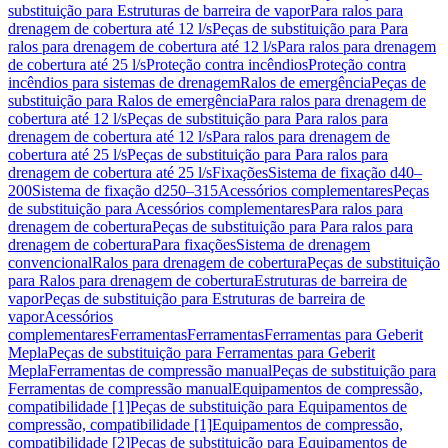
substituição para Estruturas de barreira de vapor
Para ralos para
drenagem de cobertura até 12 l/s
Peças de substituição para Para
ralos para drenagem de cobertura até 12 l/s
Para ralos para drenagem
de cobertura até 25 l/s
Proteção contra incêndios
Proteção contra
incêndios para sistemas de drenagem
Ralos de emergência
Peças de
substituição para Ralos de emergência
Para ralos para drenagem de
cobertura até 12 l/s
Peças de substituição para Para ralos para
drenagem de cobertura até 12 l/s
Para ralos para drenagem de
cobertura até 25 l/s
Peças de substituição para Para ralos para
drenagem de cobertura até 25 l/s
Fixações
Sistema de fixação d40–
200
Sistema de fixação d250–315
Acessórios complementares
Peças
de substituição para Acessórios complementares
Para ralos para
drenagem de cobertura
Peças de substituição para Para ralos para
drenagem de cobertura
Para fixações
Sistema de drenagem
convencional
Ralos para drenagem de cobertura
Peças de substituição
para Ralos para drenagem de cobertura
Estruturas de barreira de
vapor
Peças de substituição para Estruturas de barreira de
vapor
Acessórios
complementares
Ferramentas
Ferramentas
Ferramentas para Geberit
Mepla
Peças de substituição para Ferramentas para Geberit
Mepla
Ferramentas de compressão manual
Peças de substituição para
Ferramentas de compressão manual
Equipamentos de compressão,
compatibilidade [1]
Peças de substituição para Equipamentos de
compressão, compatibilidade [1]
Equipamentos de compressão,
compatibilidade [2]
Peças de substituição para Equipamentos de