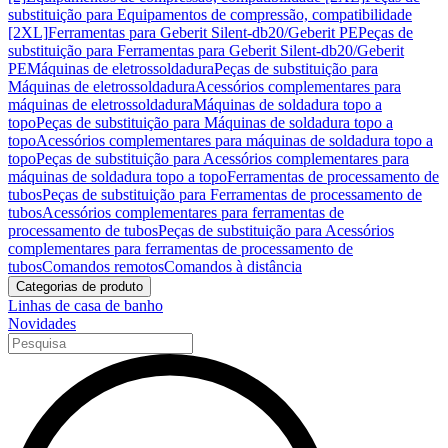
substituição para Equipamentos de compressão, compatibilidade
[2XL]
Ferramentas para Geberit Silent-db20/Geberit PE
Peças de
substituição para Ferramentas para Geberit Silent-db20/Geberit
PE
Máquinas de eletrossoldadura
Peças de substituição para
Máquinas de eletrossoldadura
Acessórios complementares para
máquinas de eletrossoldadura
Máquinas de soldadura topo a
topo
Peças de substituição para Máquinas de soldadura topo a
topo
Acessórios complementares para máquinas de soldadura topo a
topo
Peças de substituição para Acessórios complementares para
máquinas de soldadura topo a topo
Ferramentas de processamento de
tubos
Peças de substituição para Ferramentas de processamento de
tubos
Acessórios complementares para ferramentas de
processamento de tubos
Peças de substituição para Acessórios
complementares para ferramentas de processamento de
tubos
Comandos remotos
Comandos à distância
Categorias de produto
Linhas de casa de banho
Novidades