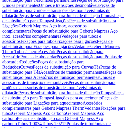
substituição para Tês
Uniões permanentes
Peças de substituição para
Uniões permanentes
Uniões e transições desmontáveis
Peças de
substituição para Uniões e transições desmontáveis
Juntas de
dilatação
Peças de substituição para Juntas de dilatação
Tampas
Peças
de substituição para Tampas
Ligações
Peças de substituição para
Ligações
Geberit Mapress Aço inox, acessórios
complementares
Peças de substituição para Geberit Mapress Aço
inox, acessórios complementares
Vedações para tubos e
acessórios
Fixações para tubos
Fixações para ligações
Peças de
substituição para Fixações para ligações
Vedantes
Geberit Mapress
Therm
Tubos Therm
Acessório
Peças de substituição para
Acessório
Pontas de abocardar
Peças de substituição para Pontas de
abocardar
Reduções
Peças de substituição para
Reduções
Curvas
Peças de substituição para Curvas
Tês
Peças de
substituição para Tês
Acessórios de transição permanentes
Peças de
substituição para Acessórios de transição permanentes
Uniões e
acessórios de transição desmontáveis
Peças de substituição para
Uniões e acessórios de transição desmontáveis
Juntas de
dilatação
Peças de substituição para Juntas de dilatação
Tampas
Peças
de substituição para Tampas
Ligações para aquecimento
Peças de
substituição para Ligações para aquecimento
Acessórios
complementares para Geberit Mapress Therm
Vedantes
Fixações para
tubos
Geberit Mapress Aço carbono
Geberit Mapress Aço
carbono
Peças de substituição para Geberit Mapress Aço
carbono
Tubos 1.0034
Tubos 1.0215
Pontas de tubo
Pontas de