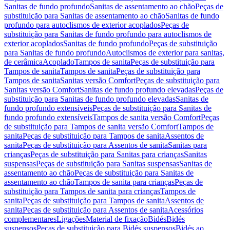
Sanitas de fundo profundo
Sanitas de assentamento ao chão
Peças de
substituição para Sanitas de assentamento ao chão
Sanitas de fundo
profundo para autoclismos de exterior acoplados
Peças de
substituição para Sanitas de fundo profundo para autoclismos de
exterior acoplados
Sanitas de fundo profundo
Peças de substituição
para Sanitas de fundo profundo
Autoclismos de exterior para sanitas,
de cerâmica
Acoplado
Tampos de sanita
Peças de substituição para
Tampos de sanita
Tampos de sanita
Peças de substituição para
Tampos de sanita
Sanitas versão Comfort
Peças de substituição para
Sanitas versão Comfort
Sanitas de fundo profundo elevadas
Peças de
substituição para Sanitas de fundo profundo elevadas
Sanitas de
fundo profundo extensíveis
Peças de substituição para Sanitas de
fundo profundo extensíveis
Tampos de sanita versão Comfort
Peças
de substituição para Tampos de sanita versão Comfort
Tampos de
sanita
Peças de substituição para Tampos de sanita
Assentos de
sanita
Peças de substituição para Assentos de sanita
Sanitas para
crianças
Peças de substituição para Sanitas para crianças
Sanitas
suspensas
Peças de substituição para Sanitas suspensas
Sanitas de
assentamento ao chão
Peças de substituição para Sanitas de
assentamento ao chão
Tampos de sanita para crianças
Peças de
substituição para Tampos de sanita para crianças
Tampos de
sanita
Peças de substituição para Tampos de sanita
Assentos de
sanita
Peças de substituição para Assentos de sanita
Acessórios
complementares
Ligações
Material de fixação
Bidés
Bidés
suspensos
Peças de substituição para Bidés suspensos
Bidés ao