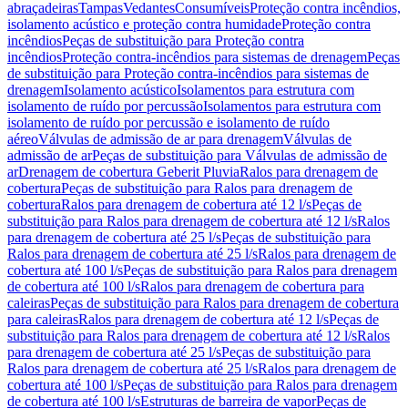
abraçadeiras
Tampas
Vedantes
Consumíveis
Proteção contra incêndios,
isolamento acústico e proteção contra humidade
Proteção contra
incêndios
Peças de substituição para Proteção contra
incêndios
Proteção contra-incêndios para sistemas de drenagem
Peças
de substituição para Proteção contra-incêndios para sistemas de
drenagem
Isolamento acústico
Isolamentos para estrutura com
isolamento de ruído por percussão
Isolamentos para estrutura com
isolamento de ruído por percussão e isolamento de ruído
aéreo
Válvulas de admissão de ar para drenagem
Válvulas de
admissão de ar
Peças de substituição para Válvulas de admissão de
ar
Drenagem de cobertura Geberit Pluvia
Ralos para drenagem de
cobertura
Peças de substituição para Ralos para drenagem de
cobertura
Ralos para drenagem de cobertura até 12 l/s
Peças de
substituição para Ralos para drenagem de cobertura até 12 l/s
Ralos
para drenagem de cobertura até 25 l/s
Peças de substituição para
Ralos para drenagem de cobertura até 25 l/s
Ralos para drenagem de
cobertura até 100 l/s
Peças de substituição para Ralos para drenagem
de cobertura até 100 l/s
Ralos para drenagem de cobertura para
caleiras
Peças de substituição para Ralos para drenagem de cobertura
para caleiras
Ralos para drenagem de cobertura até 12 l/s
Peças de
substituição para Ralos para drenagem de cobertura até 12 l/s
Ralos
para drenagem de cobertura até 25 l/s
Peças de substituição para
Ralos para drenagem de cobertura até 25 l/s
Ralos para drenagem de
cobertura até 100 l/s
Peças de substituição para Ralos para drenagem
de cobertura até 100 l/s
Estruturas de barreira de vapor
Peças de