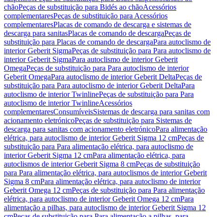
chão
Peças de substituição para Bidés ao chão
Acessórios
complementares
Peças de substituição para Acessórios
complementares
Placas de comando de descarga e sistemas de
descarga para sanitas
Placas de comando de descarga
Peças de
substituição para Placas de comando de descarga
Para autoclismo de
interior Geberit Sigma
Peças de substituição para Para autoclismo de
interior Geberit Sigma
Para autoclismo de interior Geberit
Omega
Peças de substituição para Para autoclismo de interior
Geberit Omega
Para autoclismo de interior Geberit Delta
Peças de
substituição para Para autoclismo de interior Geberit Delta
Para
autoclismo de interior Twinline
Peças de substituição para Para
autoclismo de interior Twinline
Acessórios
complementares
Consumíveis
Sistemas de descarga para sanitas com
acionamento eletrónico
Peças de substituição para Sistemas de
descarga para sanitas com acionamento eletrónico
Para alimentação
elétrica, para autoclismo de interior Geberit Sigma 12 cm
Peças de
substituição para Para alimentação elétrica, para autoclismo de
interior Geberit Sigma 12 cm
Para alimentação elétrica, para
autoclismos de interior Geberit Sigma 8 cm
Peças de substituição
para Para alimentação elétrica, para autoclismos de interior Geberit
Sigma 8 cm
Para alimentação elétrica, para autoclismo de interior
Geberit Omega 12 cm
Peças de substituição para Para alimentação
elétrica, para autoclismo de interior Geberit Omega 12 cm
Para
alimentação a pilhas, para autoclismo de interior Geberit Sigma 12
cm
Peças de substituição para Para alimentação a pilhas, para