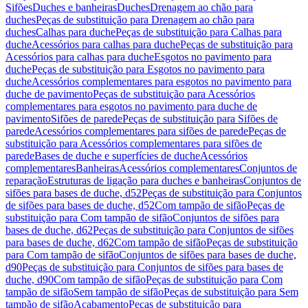
Sifões
Duches e banheiras
Duches
Drenagem ao chão para
duches
Peças de substituição para Drenagem ao chão para
duches
Calhas para duche
Peças de substituição para Calhas para
duche
Acessórios para calhas para duche
Peças de substituição para
Acessórios para calhas para duche
Esgotos no pavimento para
duche
Peças de substituição para Esgotos no pavimento para
duche
Acessórios complementares para esgotos no pavimento para
duche de pavimento
Peças de substituição para Acessórios
complementares para esgotos no pavimento para duche de
pavimento
Sifões de parede
Peças de substituição para Sifões de
parede
Acessórios complementares para sifões de parede
Peças de
substituição para Acessórios complementares para sifões de
parede
Bases de duche e superfícies de duche
Acessórios
complementares
Banheiras
Acessórios complementares
Conjuntos de
reparação
Estruturas de ligação para duches e banheiras
Conjuntos de
sifões para bases de duche, d52
Peças de substituição para Conjuntos
de sifões para bases de duche, d52
Com tampão de sifão
Peças de
substituição para Com tampão de sifão
Conjuntos de sifões para
bases de duche, d62
Peças de substituição para Conjuntos de sifões
para bases de duche, d62
Com tampão de sifão
Peças de substituição
para Com tampão de sifão
Conjuntos de sifões para bases de duche,
d90
Peças de substituição para Conjuntos de sifões para bases de
duche, d90
Com tampão de sifão
Peças de substituição para Com
tampão de sifão
Sem tampão de sifão
Peças de substituição para Sem
tampão de sifão
Acabamento
Peças de substituição para