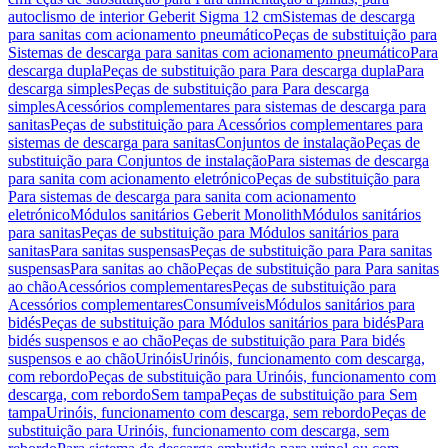
autoclismo de interior Geberit Sigma 12 cm
Sistemas de descarga
para sanitas com acionamento pneumático
Peças de substituição para
Sistemas de descarga para sanitas com acionamento pneumático
Para
descarga dupla
Peças de substituição para Para descarga dupla
Para
descarga simples
Peças de substituição para Para descarga
simples
Acessórios complementares para sistemas de descarga para
sanitas
Peças de substituição para Acessórios complementares para
sistemas de descarga para sanitas
Conjuntos de instalação
Peças de
substituição para Conjuntos de instalação
Para sistemas de descarga
para sanita com acionamento eletrónico
Peças de substituição para
Para sistemas de descarga para sanita com acionamento
eletrónico
Módulos sanitários Geberit Monolith
Módulos sanitários
para sanitas
Peças de substituição para Módulos sanitários para
sanitas
Para sanitas suspensas
Peças de substituição para Para sanitas
suspensas
Para sanitas ao chão
Peças de substituição para Para sanitas
ao chão
Acessórios complementares
Peças de substituição para
Acessórios complementares
Consumíveis
Módulos sanitários para
bidés
Peças de substituição para Módulos sanitários para bidés
Para
bidés suspensos e ao chão
Peças de substituição para Para bidés
suspensos e ao chão
Urinóis
Urinóis, funcionamento com descarga,
com rebordo
Peças de substituição para Urinóis, funcionamento com
descarga, com rebordo
Sem tampa
Peças de substituição para Sem
tampa
Urinóis, funcionamento com descarga, sem rebordo
Peças de
substituição para Urinóis, funcionamento com descarga, sem