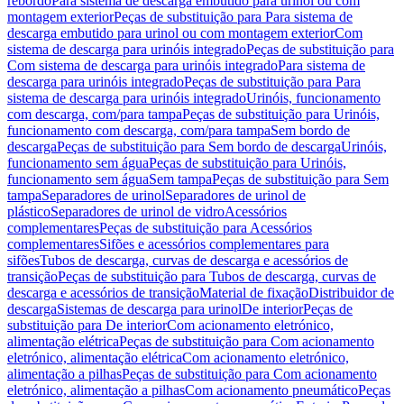
rebordo
Para sistema de descarga embutido para urinol ou com
montagem exterior
Peças de substituição para Para sistema de
descarga embutido para urinol ou com montagem exterior
Com
sistema de descarga para urinóis integrado
Peças de substituição para
Com sistema de descarga para urinóis integrado
Para sistema de
descarga para urinóis integrado
Peças de substituição para Para
sistema de descarga para urinóis integrado
Urinóis, funcionamento
com descarga, com/para tampa
Peças de substituição para Urinóis,
funcionamento com descarga, com/para tampa
Sem bordo de
descarga
Peças de substituição para Sem bordo de descarga
Urinóis,
funcionamento sem água
Peças de substituição para Urinóis,
funcionamento sem água
Sem tampa
Peças de substituição para Sem
tampa
Separadores de urinol
Separadores de urinol de
plástico
Separadores de urinol de vidro
Acessórios
complementares
Peças de substituição para Acessórios
complementares
Sifões e acessórios complementares para
sifões
Tubos de descarga, curvas de descarga e acessórios de
transição
Peças de substituição para Tubos de descarga, curvas de
descarga e acessórios de transição
Material de fixação
Distribuidor de
descarga
Sistemas de descarga para urinol
De interior
Peças de
substituição para De interior
Com acionamento eletrónico,
alimentação elétrica
Peças de substituição para Com acionamento
eletrónico, alimentação elétrica
Com acionamento eletrónico,
alimentação a pilhas
Peças de substituição para Com acionamento
eletrónico, alimentação a pilhas
Com acionamento pneumático
Peças