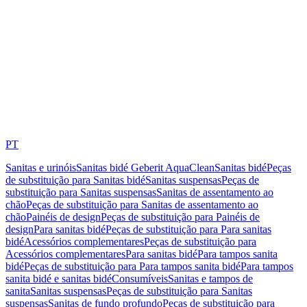
PT
Sanitas e urinóis
Sanitas bidé Geberit AquaClean
Sanitas bidé
Peças
de substituição para Sanitas bidé
Sanitas suspensas
Peças de
substituição para Sanitas suspensas
Sanitas de assentamento ao
chão
Peças de substituição para Sanitas de assentamento ao
chão
Painéis de design
Peças de substituição para Painéis de
design
Para sanitas bidé
Peças de substituição para Para sanitas
bidé
Acessórios complementares
Peças de substituição para
Acessórios complementares
Para sanitas bidé
Para tampos sanita
bidé
Peças de substituição para Para tampos sanita bidé
Para tampos
sanita bidé e sanitas bidé
Consumíveis
Sanitas e tampos de
sanita
Sanitas suspensas
Peças de substituição para Sanitas
suspensas
Sanitas de fundo profundo
Peças de substituição para