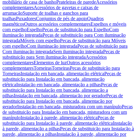
mobiliário de casa de banho
Prateleiras de parede
Acessórios
complementares
Acessórios de gavetas e caixas de
arrumação
Suporte de toalhas e ganchos para
toalhas
Puxadores
Conjuntos de pés de apoio
Quadros
magnéticos
Outros acessórios complementares
Espelhos e móveis
com espelho
Espelho
Peças de substituição para Espelho
Com
iluminação integrada
Peças de substituição para Com iluminação
integrada
Móveis com espelho
Peças de substituição para Móveis
com espelho
Com iluminação integrada
Peças de substituição para
Com iluminação integrada
Sem iluminação integrada
Peças de
substituição para Sem iluminação integrada
Acessórios
complementares
Elementos de luz
Outros acessórios
complementares
Torneiras
Torneiras
Peças de substituição para
Torneiras
Instalação em bancada, alimentação elétrica
Peças de
substituição para Instalação em bancada, alimentação
elétrica
Instalação em bancada, alimentação a pilhas
Peças de
substituição para Instalação em bancada, alimentação a
pilhas
Instalação em bancada, alimentação por gerador
Peças de
substituição para Instalação em bancada, alimentação por
gerador
Instalação em bancada, misturadora com um manípulo
Peças
de substituição para Instalação em bancada, misturadora com um
manípulo
Instalação à parede, alimentação elétrica
Peças de
substituição para Instalação à parede, alimentação elétrica
Instalação
à parede, alimentação a pilhas
Peças de substituição para Instalação à
parede, alimentação a pilhas
Instalação à parede, alimentação por