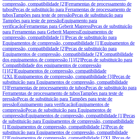
compressão, compatibilidade [2]
Ferramentas de processamento de
tubos
Peças de substituição para Ferramentas de processamento de
tubos
Tampões para teste de pressão
Peças de substituição para
Tampões para teste de pressão
Equipamento para
verificação
Ferramentas para Geberit Mapress
Peças de substituição
para Ferramentas para Geberit Mapress
Equipamentos de
compressão, compatibilidade [1]
Peças de substituição para
Equipamentos de compressão, compatibilidade [1]
Equipamentos de
compressão, compatibilidade [2]
Peças de substituição para
Equipamentos de compressão, compatibilidade [2]
Compatibilidade
dos equipamentos de compressão [1]/[2]
Peças de substituição para
Compatibilidade dos equipamentos de compressão
[1]/[2]
Equipamentos de compressão, compatibilidade
[2XL]
Equipamentos de compressão, compatibilidade [3]
Peças de
substituição para Equipamentos de compressão, compatibilidade
[3]
Ferramentas de processamento de tubos
Peças de substituição para
Ferramentas de processamento de tubos
Tampões para teste de
pressão
Peças de substituição para Tampões para teste de
pressão
Equipamento para verificação
Equipamentos de
compressão
Peças de substituição para Equipamentos de
compressão
Equipamentos de compressão, compatibilidade [1]
Peças
de substituição para Equipamentos de compressão, compatibilidade
[1]
Equipamentos de compressão, compatibilidade [2]
Peças de
substituição para Equipamentos de compressão, compatibilidade
[2]
Equipamentos de compressão, compatibilidade [2XL]
Peças de