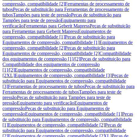
compressão, compatibilidade [2]
Ferramentas de processamento de
tubos
Peças de substituição para Ferramentas de processamento de
tubos
Tampões para teste de pressão
Peças de substituição para
Tampões para teste de pressão
Equipamento para
verificação
Ferramentas para Geberit Mapress
Peças de substituição
para Ferramentas para Geberit Mapress
Equipamentos de
compressão, compatibilidade [1]
Peças de substituição para
Equipamentos de compressão, compatibilidade [1]
Equipamentos de
compressão, compatibilidade [2]
Peças de substituição para
Equipamentos de compressão, compatibilidade [2]
Compatibilidade
dos equipamentos de compressão [1]/[2]
Peças de substituição para
Compatibilidade dos equipamentos de compressão
[1]/[2]
Equipamentos de compressão, compatibilidade
[2XL]
Equipamentos de compressão, compatibilidade [3]
Peças de
substituição para Equipamentos de compressão, compatibilidade
[3]
Ferramentas de processamento de tubos
Peças de substituição para
Ferramentas de processamento de tubos
Tampões para teste de
pressão
Peças de substituição para Tampões para teste de
pressão
Equipamento para verificação
Equipamentos de
compressão
Peças de substituição para Equipamentos de
compressão
Equipamentos de compressão, compatibilidade [1]
Peças
de substituição para Equipamentos de compressão, compatibilidade
[1]
Equipamentos de compressão, compatibilidade [2]
Peças de
substituição para Equipamentos de compressão, compatibilidade
[2]
Equipamentos de compressão, compatibilidade [2XL]
Peças de