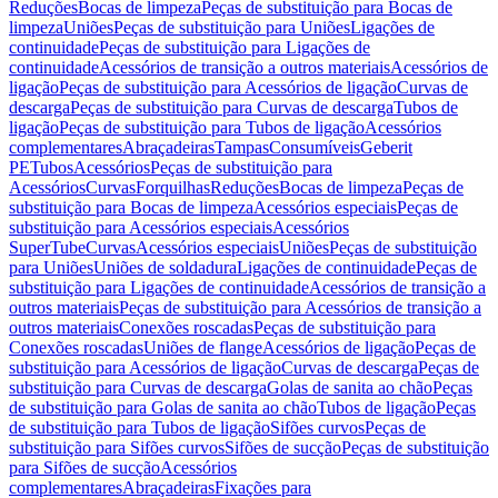
Reduções
Bocas de limpeza
Peças de substituição para Bocas de
limpeza
Uniões
Peças de substituição para Uniões
Ligações de
continuidade
Peças de substituição para Ligações de
continuidade
Acessórios de transição a outros materiais
Acessórios de
ligação
Peças de substituição para Acessórios de ligação
Curvas de
descarga
Peças de substituição para Curvas de descarga
Tubos de
ligação
Peças de substituição para Tubos de ligação
Acessórios
complementares
Abraçadeiras
Tampas
Consumíveis
Geberit
PE
Tubos
Acessórios
Peças de substituição para
Acessórios
Curvas
Forquilhas
Reduções
Bocas de limpeza
Peças de
substituição para Bocas de limpeza
Acessórios especiais
Peças de
substituição para Acessórios especiais
Acessórios
SuperTube
Curvas
Acessórios especiais
Uniões
Peças de substituição
para Uniões
Uniões de soldadura
Ligações de continuidade
Peças de
substituição para Ligações de continuidade
Acessórios de transição a
outros materiais
Peças de substituição para Acessórios de transição a
outros materiais
Conexões roscadas
Peças de substituição para
Conexões roscadas
Uniões de flange
Acessórios de ligação
Peças de
substituição para Acessórios de ligação
Curvas de descarga
Peças de
substituição para Curvas de descarga
Golas de sanita ao chão
Peças
de substituição para Golas de sanita ao chão
Tubos de ligação
Peças
de substituição para Tubos de ligação
Sifões curvos
Peças de
substituição para Sifões curvos
Sifões de sucção
Peças de substituição
para Sifões de sucção
Acessórios
complementares
Abraçadeiras
Fixações para