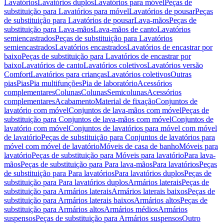
Lavatórios
Lavatórios duplos
Lavatórios para móvel
Peças de
substituição para Lavatórios para móvel
Lavatórios de pousar
Peças
de substituição para Lavatórios de pousar
Lava-mãos
Peças de
substituição para Lava-mãos
Lava-mãos de canto
Lavatórios
semiencastrados
Peças de substituição para Lavatórios
semiencastrados
Lavatórios encastrados
Lavatórios de encastrar por
baixo
Peças de substituição para Lavatórios de encastrar por
baixo
Lavatórios de canto
Lavatórios coletivos
Lavatórios versão
Comfort
Lavatórios para crianças
Lavatórios coletivos
Outras
pias
Pias
Pia multifunções
Pia de laboratório
Acessórios
complementares
Colunas
Colunas
Semicolunas
Acessórios
complementares
Acabamento
Material de fixação
Conjuntos de
lavatório com móvel
Conjuntos de lava-mãos com móvel
Peças de
substituição para Conjuntos de lava-mãos com móvel
Conjuntos de
lavatório com móvel
Conjuntos de lavatórios para móvel com móvel
de lavatório
Peças de substituição para Conjuntos de lavatórios para
móvel com móvel de lavatório
Móveis de casa de banho
Móveis para
lavatório
Peças de substituição para Móveis para lavatório
Para lava-
mãos
Peças de substituição para Para lava-mãos
Para lavatórios
Peças
de substituição para Para lavatórios
Para lavatórios duplos
Peças de
substituição para Para lavatórios duplos
Armários laterais
Peças de
substituição para Armários laterais
Armários laterais baixos
Peças de
substituição para Armários laterais baixos
Armários altos
Peças de
substituição para Armários altos
Armários médios
Armários
suspensos
Peças de substituição para Armários suspensos
Outro