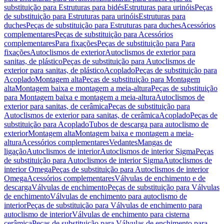
substituição para Estruturas para bidés
Estruturas para urinóis
Peças
de substituição para Estruturas para urinóis
Estruturas para
duches
Peças de substituição para Estruturas para duches
Acessórios
complementares
Peças de substituição para Acessórios
complementares
Para fixações
Peças de substituição para Para
fixações
Autoclismos de exterior
Autoclismos de exterior para
sanitas, de plástico
Peças de substituição para Autoclismos de
exterior para sanitas, de plástico
Acoplado
Peças de substituição para
Acoplado
Montagem alta
Peças de substituição para Montagem
alta
Montagem baixa e montagem a meia-altura
Peças de substituição
para Montagem baixa e montagem a meia-altura
Autoclismos de
exterior para sanitas, de cerâmica
Peças de substituição para
Autoclismos de exterior para sanitas, de cerâmica
Acoplado
Peças de
substituição para Acoplado
Tubos de descarga para autoclismo de
exterior
Montagem alta
Montagem baixa e montagem a meia-
altura
Acessórios complementares
Vedantes
Mangas de
ligação
Autoclismos de interior
Autoclismos de interior Sigma
Peças
de substituição para Autoclismos de interior Sigma
Autoclismos de
interior Omega
Peças de substituição para Autoclismos de interior
Omega
Acessórios complementares
Válvulas de enchimento e de
descarga
Válvulas de enchimento
Peças de substituição para Válvulas
de enchimento
Válvulas de enchimento para autoclismo de
interior
Peças de substituição para Válvulas de enchimento para
autoclismo de interior
Válvulas de enchimento para cisterna
cerâmica
Peças de substituição para Válvulas de enchimento para