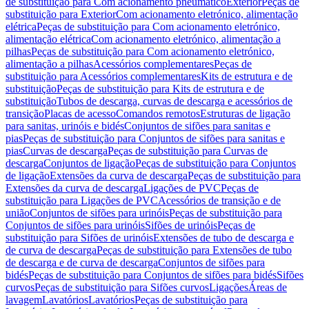
de substituição para Com acionamento pneumático
Exterior
Peças de
substituição para Exterior
Com acionamento eletrónico, alimentação
elétrica
Peças de substituição para Com acionamento eletrónico,
alimentação elétrica
Com acionamento eletrónico, alimentação a
pilhas
Peças de substituição para Com acionamento eletrónico,
alimentação a pilhas
Acessórios complementares
Peças de
substituição para Acessórios complementares
Kits de estrutura e de
substituição
Peças de substituição para Kits de estrutura e de
substituição
Tubos de descarga, curvas de descarga e acessórios de
transição
Placas de acesso
Comandos remotos
Estruturas de ligação
para sanitas, urinóis e bidés
Conjuntos de sifões para sanitas e
pias
Peças de substituição para Conjuntos de sifões para sanitas e
pias
Curvas de descarga
Peças de substituição para Curvas de
descarga
Conjuntos de ligação
Peças de substituição para Conjuntos
de ligação
Extensões da curva de descarga
Peças de substituição para
Extensões da curva de descarga
Ligações de PVC
Peças de
substituição para Ligações de PVC
Acessórios de transição e de
união
Conjuntos de sifões para urinóis
Peças de substituição para
Conjuntos de sifões para urinóis
Sifões de urinóis
Peças de
substituição para Sifões de urinóis
Extensões de tubo de descarga e
de curva de descarga
Peças de substituição para Extensões de tubo
de descarga e de curva de descarga
Conjuntos de sifões para
bidés
Peças de substituição para Conjuntos de sifões para bidés
Sifões
curvos
Peças de substituição para Sifões curvos
Ligações
Áreas de
lavagem
Lavatórios
Lavatórios
Peças de substituição para