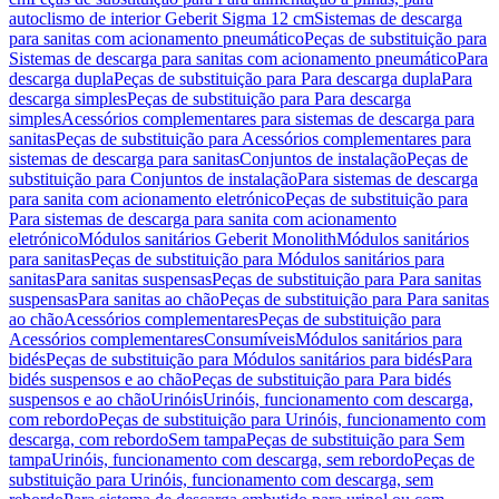
autoclismo de interior Geberit Sigma 12 cm
Sistemas de descarga
para sanitas com acionamento pneumático
Peças de substituição para
Sistemas de descarga para sanitas com acionamento pneumático
Para
descarga dupla
Peças de substituição para Para descarga dupla
Para
descarga simples
Peças de substituição para Para descarga
simples
Acessórios complementares para sistemas de descarga para
sanitas
Peças de substituição para Acessórios complementares para
sistemas de descarga para sanitas
Conjuntos de instalação
Peças de
substituição para Conjuntos de instalação
Para sistemas de descarga
para sanita com acionamento eletrónico
Peças de substituição para
Para sistemas de descarga para sanita com acionamento
eletrónico
Módulos sanitários Geberit Monolith
Módulos sanitários
para sanitas
Peças de substituição para Módulos sanitários para
sanitas
Para sanitas suspensas
Peças de substituição para Para sanitas
suspensas
Para sanitas ao chão
Peças de substituição para Para sanitas
ao chão
Acessórios complementares
Peças de substituição para
Acessórios complementares
Consumíveis
Módulos sanitários para
bidés
Peças de substituição para Módulos sanitários para bidés
Para
bidés suspensos e ao chão
Peças de substituição para Para bidés
suspensos e ao chão
Urinóis
Urinóis, funcionamento com descarga,
com rebordo
Peças de substituição para Urinóis, funcionamento com
descarga, com rebordo
Sem tampa
Peças de substituição para Sem
tampa
Urinóis, funcionamento com descarga, sem rebordo
Peças de
substituição para Urinóis, funcionamento com descarga, sem