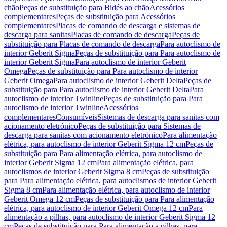
chão
Peças de substituição para Bidés ao chão
Acessórios
complementares
Peças de substituição para Acessórios
complementares
Placas de comando de descarga e sistemas de
descarga para sanitas
Placas de comando de descarga
Peças de
substituição para Placas de comando de descarga
Para autoclismo de
interior Geberit Sigma
Peças de substituição para Para autoclismo de
interior Geberit Sigma
Para autoclismo de interior Geberit
Omega
Peças de substituição para Para autoclismo de interior
Geberit Omega
Para autoclismo de interior Geberit Delta
Peças de
substituição para Para autoclismo de interior Geberit Delta
Para
autoclismo de interior Twinline
Peças de substituição para Para
autoclismo de interior Twinline
Acessórios
complementares
Consumíveis
Sistemas de descarga para sanitas com
acionamento eletrónico
Peças de substituição para Sistemas de
descarga para sanitas com acionamento eletrónico
Para alimentação
elétrica, para autoclismo de interior Geberit Sigma 12 cm
Peças de
substituição para Para alimentação elétrica, para autoclismo de
interior Geberit Sigma 12 cm
Para alimentação elétrica, para
autoclismos de interior Geberit Sigma 8 cm
Peças de substituição
para Para alimentação elétrica, para autoclismos de interior Geberit
Sigma 8 cm
Para alimentação elétrica, para autoclismo de interior
Geberit Omega 12 cm
Peças de substituição para Para alimentação
elétrica, para autoclismo de interior Geberit Omega 12 cm
Para
alimentação a pilhas, para autoclismo de interior Geberit Sigma 12
cm
Peças de substituição para Para alimentação a pilhas, para