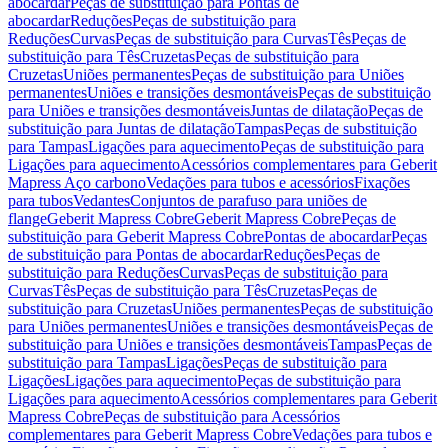
abocardar
Peças de substituição para Pontas de
abocardar
Reduções
Peças de substituição para
Reduções
Curvas
Peças de substituição para Curvas
Tês
Peças de
substituição para Tês
Cruzetas
Peças de substituição para
Cruzetas
Uniões permanentes
Peças de substituição para Uniões
permanentes
Uniões e transições desmontáveis
Peças de substituição
para Uniões e transições desmontáveis
Juntas de dilatação
Peças de
substituição para Juntas de dilatação
Tampas
Peças de substituição
para Tampas
Ligações para aquecimento
Peças de substituição para
Ligações para aquecimento
Acessórios complementares para Geberit
Mapress Aço carbono
Vedações para tubos e acessórios
Fixações
para tubos
Vedantes
Conjuntos de parafuso para uniões de
flange
Geberit Mapress Cobre
Geberit Mapress Cobre
Peças de
substituição para Geberit Mapress Cobre
Pontas de abocardar
Peças
de substituição para Pontas de abocardar
Reduções
Peças de
substituição para Reduções
Curvas
Peças de substituição para
Curvas
Tês
Peças de substituição para Tês
Cruzetas
Peças de
substituição para Cruzetas
Uniões permanentes
Peças de substituição
para Uniões permanentes
Uniões e transições desmontáveis
Peças de
substituição para Uniões e transições desmontáveis
Tampas
Peças de
substituição para Tampas
Ligações
Peças de substituição para
Ligações
Ligações para aquecimento
Peças de substituição para
Ligações para aquecimento
Acessórios complementares para Geberit
Mapress Cobre
Peças de substituição para Acessórios
complementares para Geberit Mapress Cobre
Vedações para tubos e