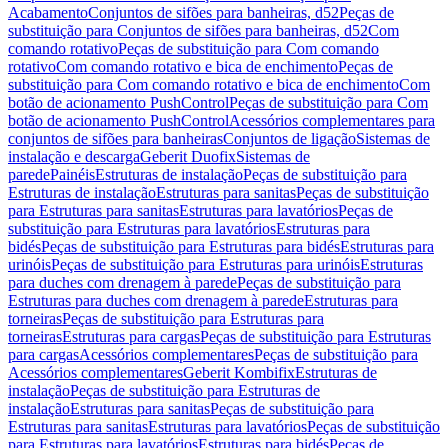
Acabamento
Conjuntos de sifões para banheiras, d52
Peças de
substituição para Conjuntos de sifões para banheiras, d52
Com
comando rotativo
Peças de substituição para Com comando
rotativo
Com comando rotativo e bica de enchimento
Peças de
substituição para Com comando rotativo e bica de enchimento
Com
botão de acionamento PushControl
Peças de substituição para Com
botão de acionamento PushControl
Acessórios complementares para
conjuntos de sifões para banheiras
Conjuntos de ligação
Sistemas de
instalação e descarga
Geberit Duofix
Sistemas de
parede
Painéis
Estruturas de instalação
Peças de substituição para
Estruturas de instalação
Estruturas para sanitas
Peças de substituição
para Estruturas para sanitas
Estruturas para lavatórios
Peças de
substituição para Estruturas para lavatórios
Estruturas para
bidés
Peças de substituição para Estruturas para bidés
Estruturas para
urinóis
Peças de substituição para Estruturas para urinóis
Estruturas
para duches com drenagem à parede
Peças de substituição para
Estruturas para duches com drenagem à parede
Estruturas para
torneiras
Peças de substituição para Estruturas para
torneiras
Estruturas para cargas
Peças de substituição para Estruturas
para cargas
Acessórios complementares
Peças de substituição para
Acessórios complementares
Geberit Kombifix
Estruturas de
instalação
Peças de substituição para Estruturas de
instalação
Estruturas para sanitas
Peças de substituição para
Estruturas para sanitas
Estruturas para lavatórios
Peças de substituição
para Estruturas para lavatórios
Estruturas para bidés
Peças de