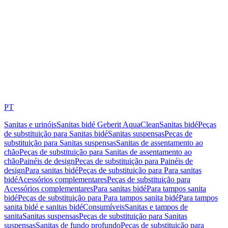
PT
Sanitas e urinóis
Sanitas bidé Geberit AquaClean
Sanitas bidé
Peças
de substituição para Sanitas bidé
Sanitas suspensas
Peças de
substituição para Sanitas suspensas
Sanitas de assentamento ao
chão
Peças de substituição para Sanitas de assentamento ao
chão
Painéis de design
Peças de substituição para Painéis de
design
Para sanitas bidé
Peças de substituição para Para sanitas
bidé
Acessórios complementares
Peças de substituição para
Acessórios complementares
Para sanitas bidé
Para tampos sanita
bidé
Peças de substituição para Para tampos sanita bidé
Para tampos
sanita bidé e sanitas bidé
Consumíveis
Sanitas e tampos de
sanita
Sanitas suspensas
Peças de substituição para Sanitas
suspensas
Sanitas de fundo profundo
Peças de substituição para