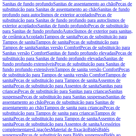
Sanitas de fundo profundo
Sanitas de assentamento ao chão
Peças de
substituição para Sanitas de assentamento ao chão
Sanitas de fundo
profundo para autoclismos de exterior acoplados
Peças de
substituição para Sanitas de fundo profundo para autoclismos de
exterior acoplados
Sanitas de fundo profundo
Peças de substituição
para Sanitas de fundo profundo
Autoclismos de exterior para sanitas,
de cerâmica
Acoplado
Tampos de sanita
Peças de substituição para
Tampos de sanita
Tampos de sanita
Peças de substituição para
Tampos de sanita
Sanitas versão Comfort
Peças de substituição para
Sanitas versão Comfort
Sanitas de fundo profundo elevadas
Peças de
substituição para Sanitas de fundo profundo elevadas
Sanitas de
fundo profundo extensíveis
Peças de substituição para Sanitas de
fundo profundo extensíveis
Tampos de sanita versão Comfort
Peças
de substituição para Tampos de sanita versão Comfort
Tampos de
sanita
Peças de substituição para Tampos de sanita
Assentos de
sanita
Peças de substituição para Assentos de sanita
Sanitas para
crianças
Peças de substituição para Sanitas para crianças
Sanitas
suspensas
Peças de substituição para Sanitas suspensas
Sanitas de
assentamento ao chão
Peças de substituição para Sanitas de
assentamento ao chão
Tampos de sanita para crianças
Peças de
substituição para Tampos de sanita para crianças
Tampos de
sanita
Peças de substituição para Tampos de sanita
Assentos de
sanita
Peças de substituição para Assentos de sanita
Acessórios
complementares
Ligações
Material de fixação
Bidés
Bidés
suspensos
Peças de substituição para Bidés suspensos
Bidés ao