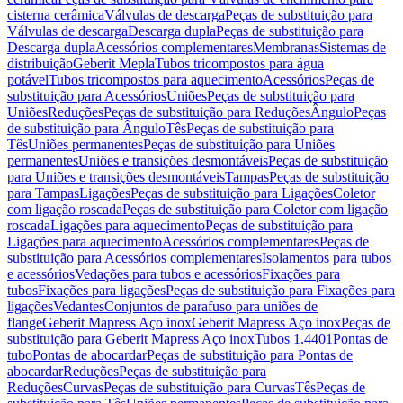
cisterna cerâmica
Válvulas de descarga
Peças de substituição para
Válvulas de descarga
Descarga dupla
Peças de substituição para
Descarga dupla
Acessórios complementares
Membranas
Sistemas de
distribuição
Geberit Mepla
Tubos tricompostos para água
potável
Tubos tricompostos para aquecimento
Acessórios
Peças de
substituição para Acessórios
Uniões
Peças de substituição para
Uniões
Reduções
Peças de substituição para Reduções
Ângulo
Peças
de substituição para Ângulo
Tês
Peças de substituição para
Tês
Uniões permanentes
Peças de substituição para Uniões
permanentes
Uniões e transições desmontáveis
Peças de substituição
para Uniões e transições desmontáveis
Tampas
Peças de substituição
para Tampas
Ligações
Peças de substituição para Ligações
Coletor
com ligação roscada
Peças de substituição para Coletor com ligação
roscada
Ligações para aquecimento
Peças de substituição para
Ligações para aquecimento
Acessórios complementares
Peças de
substituição para Acessórios complementares
Isolamentos para tubos
e acessórios
Vedações para tubos e acessórios
Fixações para
tubos
Fixações para ligações
Peças de substituição para Fixações para
ligações
Vedantes
Conjuntos de parafuso para uniões de
flange
Geberit Mapress Aço inox
Geberit Mapress Aço inox
Peças de
substituição para Geberit Mapress Aço inox
Tubos 1.4401
Pontas de
tubo
Pontas de abocardar
Peças de substituição para Pontas de
abocardar
Reduções
Peças de substituição para
Reduções
Curvas
Peças de substituição para Curvas
Tês
Peças de