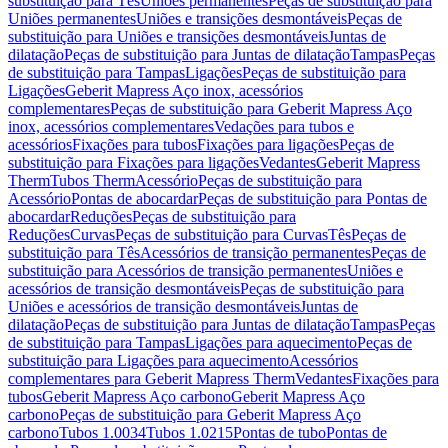
substituição para Tês
Uniões permanentes
Peças de substituição para
Uniões permanentes
Uniões e transições desmontáveis
Peças de
substituição para Uniões e transições desmontáveis
Juntas de
dilatação
Peças de substituição para Juntas de dilatação
Tampas
Peças
de substituição para Tampas
Ligações
Peças de substituição para
Ligações
Geberit Mapress Aço inox, acessórios
complementares
Peças de substituição para Geberit Mapress Aço
inox, acessórios complementares
Vedações para tubos e
acessórios
Fixações para tubos
Fixações para ligações
Peças de
substituição para Fixações para ligações
Vedantes
Geberit Mapress
Therm
Tubos Therm
Acessório
Peças de substituição para
Acessório
Pontas de abocardar
Peças de substituição para Pontas de
abocardar
Reduções
Peças de substituição para
Reduções
Curvas
Peças de substituição para Curvas
Tês
Peças de
substituição para Tês
Acessórios de transição permanentes
Peças de
substituição para Acessórios de transição permanentes
Uniões e
acessórios de transição desmontáveis
Peças de substituição para
Uniões e acessórios de transição desmontáveis
Juntas de
dilatação
Peças de substituição para Juntas de dilatação
Tampas
Peças
de substituição para Tampas
Ligações para aquecimento
Peças de
substituição para Ligações para aquecimento
Acessórios
complementares para Geberit Mapress Therm
Vedantes
Fixações para
tubos
Geberit Mapress Aço carbono
Geberit Mapress Aço
carbono
Peças de substituição para Geberit Mapress Aço
carbono
Tubos 1.0034
Tubos 1.0215
Pontas de tubo
Pontas de