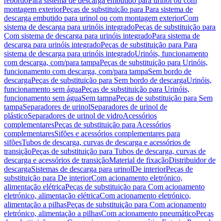
rebordo
Para sistema de descarga embutido para urinol ou com
montagem exterior
Peças de substituição para Para sistema de
descarga embutido para urinol ou com montagem exterior
Com
sistema de descarga para urinóis integrado
Peças de substituição para
Com sistema de descarga para urinóis integrado
Para sistema de
descarga para urinóis integrado
Peças de substituição para Para
sistema de descarga para urinóis integrado
Urinóis, funcionamento
com descarga, com/para tampa
Peças de substituição para Urinóis,
funcionamento com descarga, com/para tampa
Sem bordo de
descarga
Peças de substituição para Sem bordo de descarga
Urinóis,
funcionamento sem água
Peças de substituição para Urinóis,
funcionamento sem água
Sem tampa
Peças de substituição para Sem
tampa
Separadores de urinol
Separadores de urinol de
plástico
Separadores de urinol de vidro
Acessórios
complementares
Peças de substituição para Acessórios
complementares
Sifões e acessórios complementares para
sifões
Tubos de descarga, curvas de descarga e acessórios de
transição
Peças de substituição para Tubos de descarga, curvas de
descarga e acessórios de transição
Material de fixação
Distribuidor de
descarga
Sistemas de descarga para urinol
De interior
Peças de
substituição para De interior
Com acionamento eletrónico,
alimentação elétrica
Peças de substituição para Com acionamento
eletrónico, alimentação elétrica
Com acionamento eletrónico,
alimentação a pilhas
Peças de substituição para Com acionamento
eletrónico, alimentação a pilhas
Com acionamento pneumático
Peças