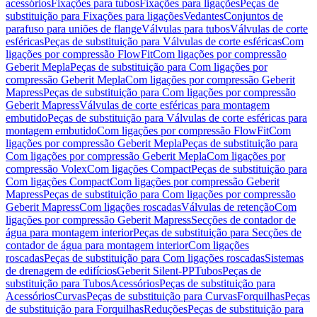
acessórios
Fixações para tubos
Fixações para ligações
Peças de
substituição para Fixações para ligações
Vedantes
Conjuntos de
parafuso para uniões de flange
Válvulas para tubos
Válvulas de corte
esféricas
Peças de substituição para Válvulas de corte esféricas
Com
ligações por compressão FlowFit
Com ligações por compressão
Geberit Mepla
Peças de substituição para Com ligações por
compressão Geberit Mepla
Com ligações por compressão Geberit
Mapress
Peças de substituição para Com ligações por compressão
Geberit Mapress
Válvulas de corte esféricas para montagem
embutido
Peças de substituição para Válvulas de corte esféricas para
montagem embutido
Com ligações por compressão FlowFit
Com
ligações por compressão Geberit Mepla
Peças de substituição para
Com ligações por compressão Geberit Mepla
Com ligações por
compressão Volex
Com ligações Compact
Peças de substituição para
Com ligações Compact
Com ligações por compressão Geberit
Mapress
Peças de substituição para Com ligações por compressão
Geberit Mapress
Com ligações roscadas
Válvulas de retenção
Com
ligações por compressão Geberit Mapress
Secções de contador de
água para montagem interior
Peças de substituição para Secções de
contador de água para montagem interior
Com ligações
roscadas
Peças de substituição para Com ligações roscadas
Sistemas
de drenagem de edifícios
Geberit Silent-PP
Tubos
Peças de
substituição para Tubos
Acessórios
Peças de substituição para
Acessórios
Curvas
Peças de substituição para Curvas
Forquilhas
Peças
de substituição para Forquilhas
Reduções
Peças de substituição para