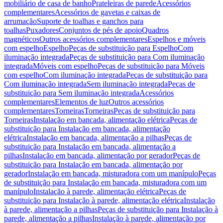
mobiliário de casa de banho
Prateleiras de parede
Acessórios
complementares
Acessórios de gavetas e caixas de
arrumação
Suporte de toalhas e ganchos para
toalhas
Puxadores
Conjuntos de pés de apoio
Quadros
magnéticos
Outros acessórios complementares
Espelhos e móveis
com espelho
Espelho
Peças de substituição para Espelho
Com
iluminação integrada
Peças de substituição para Com iluminação
integrada
Móveis com espelho
Peças de substituição para Móveis
com espelho
Com iluminação integrada
Peças de substituição para
Com iluminação integrada
Sem iluminação integrada
Peças de
substituição para Sem iluminação integrada
Acessórios
complementares
Elementos de luz
Outros acessórios
complementares
Torneiras
Torneiras
Peças de substituição para
Torneiras
Instalação em bancada, alimentação elétrica
Peças de
substituição para Instalação em bancada, alimentação
elétrica
Instalação em bancada, alimentação a pilhas
Peças de
substituição para Instalação em bancada, alimentação a
pilhas
Instalação em bancada, alimentação por gerador
Peças de
substituição para Instalação em bancada, alimentação por
gerador
Instalação em bancada, misturadora com um manípulo
Peças
de substituição para Instalação em bancada, misturadora com um
manípulo
Instalação à parede, alimentação elétrica
Peças de
substituição para Instalação à parede, alimentação elétrica
Instalação
à parede, alimentação a pilhas
Peças de substituição para Instalação à
parede, alimentação a pilhas
Instalação à parede, alimentação por