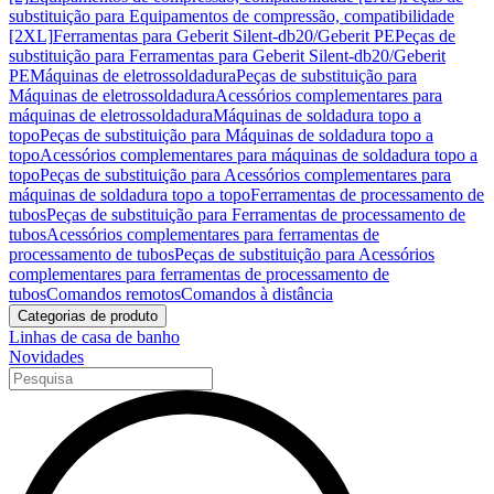
substituição para Equipamentos de compressão, compatibilidade
[2XL]
Ferramentas para Geberit Silent-db20/Geberit PE
Peças de
substituição para Ferramentas para Geberit Silent-db20/Geberit
PE
Máquinas de eletrossoldadura
Peças de substituição para
Máquinas de eletrossoldadura
Acessórios complementares para
máquinas de eletrossoldadura
Máquinas de soldadura topo a
topo
Peças de substituição para Máquinas de soldadura topo a
topo
Acessórios complementares para máquinas de soldadura topo a
topo
Peças de substituição para Acessórios complementares para
máquinas de soldadura topo a topo
Ferramentas de processamento de
tubos
Peças de substituição para Ferramentas de processamento de
tubos
Acessórios complementares para ferramentas de
processamento de tubos
Peças de substituição para Acessórios
complementares para ferramentas de processamento de
tubos
Comandos remotos
Comandos à distância
Categorias de produto
Linhas de casa de banho
Novidades