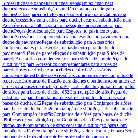
Sifões
Duches e banheiras
Duches
Drenagem ao chão para
duches
Peças de substituição para Drenagem ao chão para
duches
Calhas para duche
Peças de substituição para Calhas para
duche
Acessórios para calhas para duche
Peças de substituição para
Acessórios para calhas para duche
Esgotos no pavimento para
duche
Peças de substituição para Esgotos no pavimento para
duche
Acessórios complementares para esgotos no pavimento para
duche de pavimento
Peças de substituição para Acessórios
complementares para esgotos no pavimento para duche de
pavimento
Sifões de parede
Peças de substituição para Sifões de
parede
Acessórios complementares para sifões de parede
Peças de
substituição para Acessórios complementares para sifões de
parede
Bases de duche e superfícies de duche
Acessórios
complementares
Banheiras
Acessórios complementares
Conjuntos de
reparação
Estruturas de ligação para duches e banheiras
Conjuntos de
sifões para bases de duche, d52
Peças de substituição para Conjuntos
de sifões para bases de duche, d52
Com tampão de sifão
Peças de
substituição para Com tampão de sifão
Conjuntos de sifões para
bases de duche, d62
Peças de substituição para Conjuntos de sifões
para bases de duche, d62
Com tampão de sifão
Peças de substituição
para Com tampão de sifão
Conjuntos de sifões para bases de duche,
d90
Peças de substituição para Conjuntos de sifões para bases de
duche, d90
Com tampão de sifão
Peças de substituição para Com
tampão de sifão
Sem tampão de sifão
Peças de substituição para Sem
tampão de sifão
Acabamento
Peças de substituição para