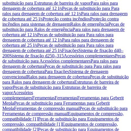
substituição para Estruturas de barreira de vapor
Para ralos para
drenagem de cobertura até 12 l/s
Peças de substituição para Para
ralos para drenagem de cobertura até 12 l/s
Para ralos para drenagem
de cobertura até 25 l/s
Proteção contra incêndios
Proteção contra
incêndios para sistemas de drenagem
Ralos de emergência
Peças de
substituição para Ralos de emergência
Para ralos para drenagem de
cobertura até 12 l/s
Peças de substituição para Para ralos para
drenagem de cobertura até 12 l/s
Para ralos para drenagem de
cobertura até 25 l/s
Peças de substituição para Para ralos para
drenagem de cobertura até 25 l/s
Fixações
Sistema de fixação d40–
200
Sistema de fixação d250–315
Acessórios complementares
Peças
de substituição para Acessórios complementares
Para ralos para
drenagem de cobertura
Peças de substituição para Para ralos para
drenagem de cobertura
Para fixações
Sistema de drenagem
convencional
Ralos para drenagem de cobertura
Peças de substituição
para Ralos para drenagem de cobertura
Estruturas de barreira de
vapor
Peças de substituição para Estruturas de barreira de
vapor
Acessórios
complementares
Ferramentas
Ferramentas
Ferramentas para Geberit
Mepla
Peças de substituição para Ferramentas para Geberit
Mepla
Ferramentas de compressão manual
Peças de substituição para
Ferramentas de compressão manual
Equipamentos de compressão,
compatibilidade [1]
Peças de substituição para Equipamentos de
compressão, compatibilidade [1]
Equipamentos de compressão,
compatibilidade [2]
Peças de substituição para Equipamentos de