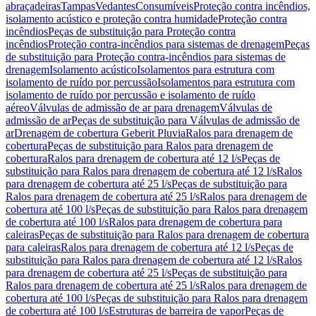
abraçadeiras
Tampas
Vedantes
Consumíveis
Proteção contra incêndios,
isolamento acústico e proteção contra humidade
Proteção contra
incêndios
Peças de substituição para Proteção contra
incêndios
Proteção contra-incêndios para sistemas de drenagem
Peças
de substituição para Proteção contra-incêndios para sistemas de
drenagem
Isolamento acústico
Isolamentos para estrutura com
isolamento de ruído por percussão
Isolamentos para estrutura com
isolamento de ruído por percussão e isolamento de ruído
aéreo
Válvulas de admissão de ar para drenagem
Válvulas de
admissão de ar
Peças de substituição para Válvulas de admissão de
ar
Drenagem de cobertura Geberit Pluvia
Ralos para drenagem de
cobertura
Peças de substituição para Ralos para drenagem de
cobertura
Ralos para drenagem de cobertura até 12 l/s
Peças de
substituição para Ralos para drenagem de cobertura até 12 l/s
Ralos
para drenagem de cobertura até 25 l/s
Peças de substituição para
Ralos para drenagem de cobertura até 25 l/s
Ralos para drenagem de
cobertura até 100 l/s
Peças de substituição para Ralos para drenagem
de cobertura até 100 l/s
Ralos para drenagem de cobertura para
caleiras
Peças de substituição para Ralos para drenagem de cobertura
para caleiras
Ralos para drenagem de cobertura até 12 l/s
Peças de
substituição para Ralos para drenagem de cobertura até 12 l/s
Ralos
para drenagem de cobertura até 25 l/s
Peças de substituição para
Ralos para drenagem de cobertura até 25 l/s
Ralos para drenagem de
cobertura até 100 l/s
Peças de substituição para Ralos para drenagem
de cobertura até 100 l/s
Estruturas de barreira de vapor
Peças de