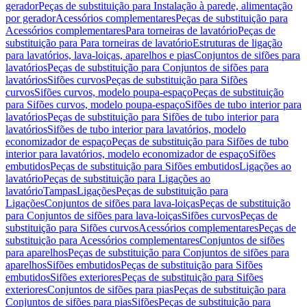
gerador
Peças de substituição para Instalação à parede, alimentação
por gerador
Acessórios complementares
Peças de substituição para
Acessórios complementares
Para torneiras de lavatório
Peças de
substituição para Para torneiras de lavatório
Estruturas de ligação
para lavatórios, lava-loiças, aparelhos e pias
Conjuntos de sifões para
lavatórios
Peças de substituição para Conjuntos de sifões para
lavatórios
Sifões curvos
Peças de substituição para Sifões
curvos
Sifões curvos, modelo poupa-espaço
Peças de substituição
para Sifões curvos, modelo poupa-espaço
Sifões de tubo interior para
lavatórios
Peças de substituição para Sifões de tubo interior para
lavatórios
Sifões de tubo interior para lavatórios, modelo
economizador de espaço
Peças de substituição para Sifões de tubo
interior para lavatórios, modelo economizador de espaço
Sifões
embutidos
Peças de substituição para Sifões embutidos
Ligações ao
lavatório
Peças de substituição para Ligações ao
lavatório
Tampas
Ligações
Peças de substituição para
Ligações
Conjuntos de sifões para lava-loiças
Peças de substituição
para Conjuntos de sifões para lava-loiças
Sifões curvos
Peças de
substituição para Sifões curvos
Acessórios complementares
Peças de
substituição para Acessórios complementares
Conjuntos de sifões
para aparelhos
Peças de substituição para Conjuntos de sifões para
aparelhos
Sifões embutidos
Peças de substituição para Sifões
embutidos
Sifões exteriores
Peças de substituição para Sifões
exteriores
Conjuntos de sifões para pias
Peças de substituição para
Conjuntos de sifões para pias
Sifões
Peças de substituição para