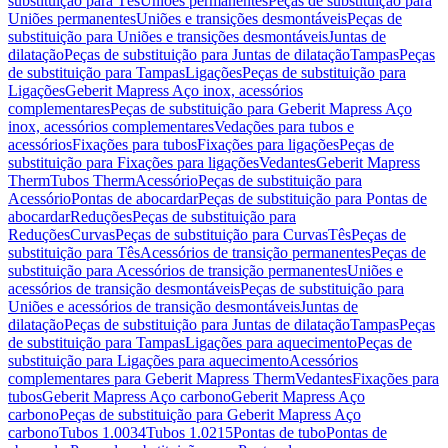
substituição para Tês
Uniões permanentes
Peças de substituição para
Uniões permanentes
Uniões e transições desmontáveis
Peças de
substituição para Uniões e transições desmontáveis
Juntas de
dilatação
Peças de substituição para Juntas de dilatação
Tampas
Peças
de substituição para Tampas
Ligações
Peças de substituição para
Ligações
Geberit Mapress Aço inox, acessórios
complementares
Peças de substituição para Geberit Mapress Aço
inox, acessórios complementares
Vedações para tubos e
acessórios
Fixações para tubos
Fixações para ligações
Peças de
substituição para Fixações para ligações
Vedantes
Geberit Mapress
Therm
Tubos Therm
Acessório
Peças de substituição para
Acessório
Pontas de abocardar
Peças de substituição para Pontas de
abocardar
Reduções
Peças de substituição para
Reduções
Curvas
Peças de substituição para Curvas
Tês
Peças de
substituição para Tês
Acessórios de transição permanentes
Peças de
substituição para Acessórios de transição permanentes
Uniões e
acessórios de transição desmontáveis
Peças de substituição para
Uniões e acessórios de transição desmontáveis
Juntas de
dilatação
Peças de substituição para Juntas de dilatação
Tampas
Peças
de substituição para Tampas
Ligações para aquecimento
Peças de
substituição para Ligações para aquecimento
Acessórios
complementares para Geberit Mapress Therm
Vedantes
Fixações para
tubos
Geberit Mapress Aço carbono
Geberit Mapress Aço
carbono
Peças de substituição para Geberit Mapress Aço
carbono
Tubos 1.0034
Tubos 1.0215
Pontas de tubo
Pontas de