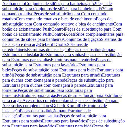
Acabamento
Conjuntos de sifões para banheiras, d52
Peças de
substituição para Conjuntos de sifões para banheiras, d52
Com
comando rotativo
Peças de substituição para Com comando
rotativo
Com comando rotativo e bica de enchimento
Peças de
substituição para Com comando rotativo e bica de enchimento
Com
botão de acionamento PushControl
Peças de substituição para Com
botão de acionamento PushControl
Acessórios complementares para
conjuntos de sifões para banheiras
Conjuntos de ligação
Sistemas de
instalação e descarga
Geberit Duofix
Sistemas de
parede
Painéis
Estruturas de instalação
Peças de substituição para
Estruturas de instalação
Estruturas para sanitas
Peças de substituição
para Estruturas para sanitas
Estruturas para lavatórios
Peças de
substituição para Estruturas para lavatórios
Estruturas para
bidés
Peças de substituição para Estruturas para bidés
Estruturas para
urinóis
Peças de substituição para Estruturas para urinóis
Estruturas
para duches com drenagem à parede
Peças de substituição para
Estruturas para duches com drenagem à parede
Estruturas para
torneiras
Peças de substituição para Estruturas para
torneiras
Estruturas para cargas
Peças de substituição para Estruturas
para cargas
Acessórios complementares
Peças de substituição para
Acessórios complementares
Geberit Kombifix
Estruturas de
instalação
Peças de substituição para Estruturas de
instalação
Estruturas para sanitas
Peças de substituição para
Estruturas para sanitas
Estruturas para lavatórios
Peças de substituição
para Estruturas para lavatórios
Estruturas para bidés
Peças de