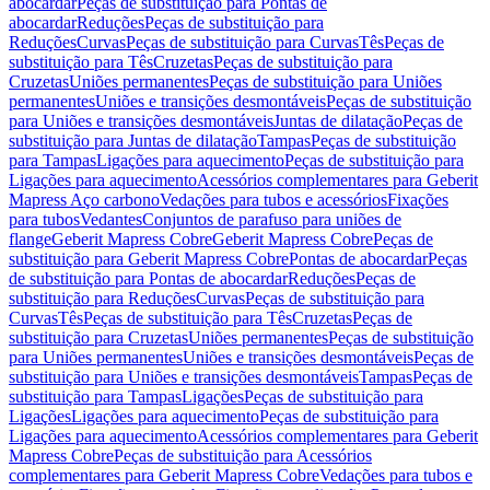
abocardar
Peças de substituição para Pontas de
abocardar
Reduções
Peças de substituição para
Reduções
Curvas
Peças de substituição para Curvas
Tês
Peças de
substituição para Tês
Cruzetas
Peças de substituição para
Cruzetas
Uniões permanentes
Peças de substituição para Uniões
permanentes
Uniões e transições desmontáveis
Peças de substituição
para Uniões e transições desmontáveis
Juntas de dilatação
Peças de
substituição para Juntas de dilatação
Tampas
Peças de substituição
para Tampas
Ligações para aquecimento
Peças de substituição para
Ligações para aquecimento
Acessórios complementares para Geberit
Mapress Aço carbono
Vedações para tubos e acessórios
Fixações
para tubos
Vedantes
Conjuntos de parafuso para uniões de
flange
Geberit Mapress Cobre
Geberit Mapress Cobre
Peças de
substituição para Geberit Mapress Cobre
Pontas de abocardar
Peças
de substituição para Pontas de abocardar
Reduções
Peças de
substituição para Reduções
Curvas
Peças de substituição para
Curvas
Tês
Peças de substituição para Tês
Cruzetas
Peças de
substituição para Cruzetas
Uniões permanentes
Peças de substituição
para Uniões permanentes
Uniões e transições desmontáveis
Peças de
substituição para Uniões e transições desmontáveis
Tampas
Peças de
substituição para Tampas
Ligações
Peças de substituição para
Ligações
Ligações para aquecimento
Peças de substituição para
Ligações para aquecimento
Acessórios complementares para Geberit
Mapress Cobre
Peças de substituição para Acessórios
complementares para Geberit Mapress Cobre
Vedações para tubos e