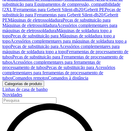
substituição para Equipamentos de compressão, compatibilidade
[2XL]
Ferramentas para Geberit Silent-db20/Geberit PE
Peças de
substituição para Ferramentas para Geberit Silent-db20/Geberit
PE
Máquinas de eletrossoldadura
Peças de substituição para
Máquinas de eletrossoldadura
Acessórios complementares para
máquinas de eletrossoldadura
Máquinas de soldadura topo a
topo
Peças de substituição para Máquinas de soldadura topo a
topo
Acessórios complementares para máquinas de soldadura topo a
topo
Peças de substituição para Acessórios complementares para
máquinas de soldadura topo a topo
Ferramentas de processamento de
tubos
Peças de substituição para Ferramentas de processamento de
tubos
Acessórios complementares para ferramentas de
processamento de tubos
Peças de substituição para Acessórios
complementares para ferramentas de processamento de
tubos
Comandos remotos
Comandos à distância
Categorias de produto
Linhas de casa de banho
Novidades