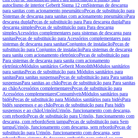
autoclismo de interior Geberit Sigma 12 cm
Sistemas de descarga
para sanitas com acionamento pneumático
Peças de substituição para
Sistemas de descarga para sanitas com acionamento pneumático
Para
descarga dupla
Peças de substituição para Para descarga dupla
Para
descarga simples
Peças de substituição para Para descarga
simples
Acessórios complementares para sistemas de descarga para
sanitas
Peças de substituição para Acessórios complementares para
sistemas de descarga para sanitas
Conjuntos de instalação
Peças de
substituição para Conjuntos de instalação
Para sistemas de descarga
para sanita com acionamento eletrónico
Peças de substituição para
Para sistemas de descarga para sanita com acionamento
eletrónico
Módulos sanitários Geberit Monolith
Módulos sanitários
para sanitas
Peças de substituição para Módulos sanitários para
sanitas
Para sanitas suspensas
Peças de substituição para Para sanitas
suspensas
Para sanitas ao chão
Peças de substituição para Para sanitas
ao chão
Acessórios complementares
Peças de substituição para
Acessórios complementares
Consumíveis
Módulos sanitários para
bidés
Peças de substituição para Módulos sanitários para bidés
Para
bidés suspensos e ao chão
Peças de substituição para Para bidés
suspensos e ao chão
Urinóis
Urinóis, funcionamento com descarga,
com rebordo
Peças de substituição para Urinóis, funcionamento com
descarga, com rebordo
Sem tampa
Peças de substituição para Sem
tampa
Urinóis, funcionamento com descarga, sem rebordo
Peças de
substituição para Urinóis, funcionamento com descarga, sem