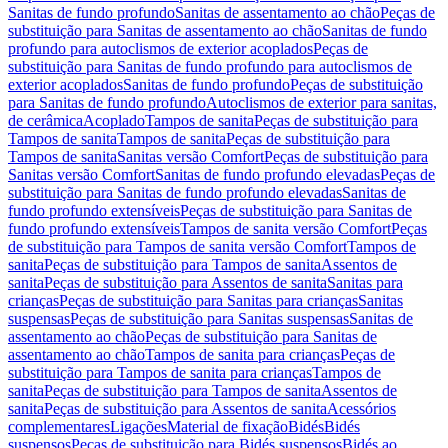
Sanitas de fundo profundo
Sanitas de assentamento ao chão
Peças de
substituição para Sanitas de assentamento ao chão
Sanitas de fundo
profundo para autoclismos de exterior acoplados
Peças de
substituição para Sanitas de fundo profundo para autoclismos de
exterior acoplados
Sanitas de fundo profundo
Peças de substituição
para Sanitas de fundo profundo
Autoclismos de exterior para sanitas,
de cerâmica
Acoplado
Tampos de sanita
Peças de substituição para
Tampos de sanita
Tampos de sanita
Peças de substituição para
Tampos de sanita
Sanitas versão Comfort
Peças de substituição para
Sanitas versão Comfort
Sanitas de fundo profundo elevadas
Peças de
substituição para Sanitas de fundo profundo elevadas
Sanitas de
fundo profundo extensíveis
Peças de substituição para Sanitas de
fundo profundo extensíveis
Tampos de sanita versão Comfort
Peças
de substituição para Tampos de sanita versão Comfort
Tampos de
sanita
Peças de substituição para Tampos de sanita
Assentos de
sanita
Peças de substituição para Assentos de sanita
Sanitas para
crianças
Peças de substituição para Sanitas para crianças
Sanitas
suspensas
Peças de substituição para Sanitas suspensas
Sanitas de
assentamento ao chão
Peças de substituição para Sanitas de
assentamento ao chão
Tampos de sanita para crianças
Peças de
substituição para Tampos de sanita para crianças
Tampos de
sanita
Peças de substituição para Tampos de sanita
Assentos de
sanita
Peças de substituição para Assentos de sanita
Acessórios
complementares
Ligações
Material de fixação
Bidés
Bidés
suspensos
Peças de substituição para Bidés suspensos
Bidés ao