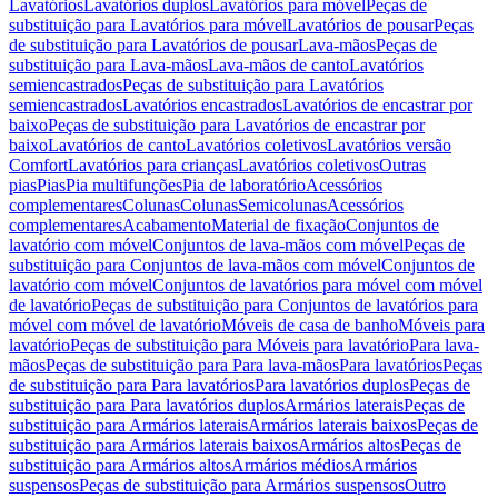
Lavatórios
Lavatórios duplos
Lavatórios para móvel
Peças de
substituição para Lavatórios para móvel
Lavatórios de pousar
Peças
de substituição para Lavatórios de pousar
Lava-mãos
Peças de
substituição para Lava-mãos
Lava-mãos de canto
Lavatórios
semiencastrados
Peças de substituição para Lavatórios
semiencastrados
Lavatórios encastrados
Lavatórios de encastrar por
baixo
Peças de substituição para Lavatórios de encastrar por
baixo
Lavatórios de canto
Lavatórios coletivos
Lavatórios versão
Comfort
Lavatórios para crianças
Lavatórios coletivos
Outras
pias
Pias
Pia multifunções
Pia de laboratório
Acessórios
complementares
Colunas
Colunas
Semicolunas
Acessórios
complementares
Acabamento
Material de fixação
Conjuntos de
lavatório com móvel
Conjuntos de lava-mãos com móvel
Peças de
substituição para Conjuntos de lava-mãos com móvel
Conjuntos de
lavatório com móvel
Conjuntos de lavatórios para móvel com móvel
de lavatório
Peças de substituição para Conjuntos de lavatórios para
móvel com móvel de lavatório
Móveis de casa de banho
Móveis para
lavatório
Peças de substituição para Móveis para lavatório
Para lava-
mãos
Peças de substituição para Para lava-mãos
Para lavatórios
Peças
de substituição para Para lavatórios
Para lavatórios duplos
Peças de
substituição para Para lavatórios duplos
Armários laterais
Peças de
substituição para Armários laterais
Armários laterais baixos
Peças de
substituição para Armários laterais baixos
Armários altos
Peças de
substituição para Armários altos
Armários médios
Armários
suspensos
Peças de substituição para Armários suspensos
Outro