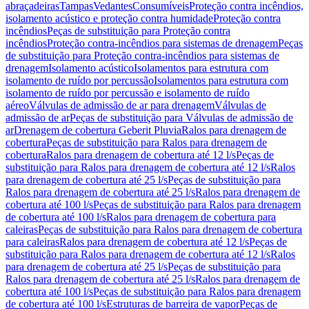
abraçadeiras
Tampas
Vedantes
Consumíveis
Proteção contra incêndios,
isolamento acústico e proteção contra humidade
Proteção contra
incêndios
Peças de substituição para Proteção contra
incêndios
Proteção contra-incêndios para sistemas de drenagem
Peças
de substituição para Proteção contra-incêndios para sistemas de
drenagem
Isolamento acústico
Isolamentos para estrutura com
isolamento de ruído por percussão
Isolamentos para estrutura com
isolamento de ruído por percussão e isolamento de ruído
aéreo
Válvulas de admissão de ar para drenagem
Válvulas de
admissão de ar
Peças de substituição para Válvulas de admissão de
ar
Drenagem de cobertura Geberit Pluvia
Ralos para drenagem de
cobertura
Peças de substituição para Ralos para drenagem de
cobertura
Ralos para drenagem de cobertura até 12 l/s
Peças de
substituição para Ralos para drenagem de cobertura até 12 l/s
Ralos
para drenagem de cobertura até 25 l/s
Peças de substituição para
Ralos para drenagem de cobertura até 25 l/s
Ralos para drenagem de
cobertura até 100 l/s
Peças de substituição para Ralos para drenagem
de cobertura até 100 l/s
Ralos para drenagem de cobertura para
caleiras
Peças de substituição para Ralos para drenagem de cobertura
para caleiras
Ralos para drenagem de cobertura até 12 l/s
Peças de
substituição para Ralos para drenagem de cobertura até 12 l/s
Ralos
para drenagem de cobertura até 25 l/s
Peças de substituição para
Ralos para drenagem de cobertura até 25 l/s
Ralos para drenagem de
cobertura até 100 l/s
Peças de substituição para Ralos para drenagem
de cobertura até 100 l/s
Estruturas de barreira de vapor
Peças de