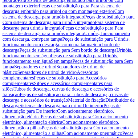
rebordo
Para sistema de descarga embutido para urinol ou com
montagem exterior
Peças de substituição para Para sistema de
descarga embutido para urinol ou com montagem exterior
Com
sistema de descarga para urinóis integrado
Peças de substituição para
Com sistema de descarga para urinóis integrado
Para sistema de
descarga para urinóis integrado
Peças de substituição para Para
sistema de descarga para urinóis integrado
Urinóis, funcionamento
com descarga, com/para tampa
Peças de substituição para Urinóis,
funcionamento com descarga, com/para tampa
Sem bordo de
descarga
Peças de substituição para Sem bordo de descarga
Urinóis,
funcionamento sem água
Peças de substituição para Urinóis,
funcionamento sem água
Sem tampa
Peças de substituição para Sem
tampa
Separadores de urinol
Separadores de urinol de
plástico
Separadores de urinol de vidro
Acessórios
complementares
Peças de substituição para Acessórios
complementares
Sifões e acessórios complementares para
sifões
Tubos de descarga, curvas de descarga e acessórios de
transição
Peças de substituição para Tubos de descarga, curvas de
descarga e acessórios de transição
Material de fixação
Distribuidor de
descarga
Sistemas de descarga para urinol
De interior
Peças de
substituição para De interior
Com acionamento eletrónico,
alimentação elétrica
Peças de substituição para Com acionamento
eletrónico, alimentação elétrica
Com acionamento eletrónico,
alimentação a pilhas
Peças de substituição para Com acionamento
eletrónico, alimentação a pilhas
Com acionamento pneumático
Peças