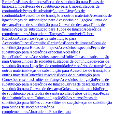
Reduções
Bocas de limpeza
Peças de substituição para Bocas de
limpeza
Uniões
Peças de substituição para Uniões
Ligações de
continuidade
Peças de substituição para Ligações de
continuidade
Acessórios de transição a outros materiais
Acessórios de
ligação
Peças de substituição para Acessórios de ligação
Curvas de
descarga
Peças de substituição para Curvas de descarga
Tubos de
ligação
Peças de substituição para Tubos de ligação
Acessórios
complementares
Abraçadeiras
Tampas
Consumíveis
Geberit
PE
Tubos
Acessórios
Peças de substituição para
Acessórios
Curvas
Forquilhas
Reduções
Bocas de limpeza
Peças de
substituição para Bocas de limpeza
Acessórios especiais
Peças de
substituição para Acessórios especiais
Acessórios
SuperTube
Curvas
Acessórios especiais
Uniões
Peças de substituição
para Uniões
Uniões de soldadura
Ligações de continuidade
Peças de
substituição para Ligações de continuidade
Acessórios de transição a
outros materiais
Peças de substituição para Acessórios de transição a
outros materiais
Conexões roscadas
Peças de substituição para
Conexões roscadas
Uniões de flange
Acessórios de ligação
Peças de
substituição para Acessórios de ligação
Curvas de descarga
Peças de
substituição para Curvas de descarga
Golas de sanita ao chão
Peças
de substituição para Golas de sanita ao chão
Tubos de ligação
Peças
de substituição para Tubos de ligação
Sifões curvos
Peças de
substituição para Sifões curvos
Sifões de sucção
Peças de substituição
para Sifões de sucção
Acessórios
complementares
Abraçadeiras
Fixações para