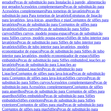
gerador
Peças de substituição para Instalação à parede, alimentação
por gerador
Acessórios complementares
Peças de substituição para
Acessórios complementares
Para torneiras de lavatório
Peças de
substituição para Para torneiras de lavatório
Estruturas de ligação
para lavatórios, lava-loiças, aparelhos e pias
Conjuntos de sifões para
lavatórios
Peças de substituição para Conjuntos de sifões para
lavatórios
Sifões curvos
Peças de substituição para Sifões
curvos
Sifões curvos, modelo poupa-espaço
Peças de substituição
para Sifões curvos, modelo poupa-espaço
Sifões de tubo interior para
lavatórios
Peças de substituição para Sifões de tubo interior para
lavatórios
Sifões de tubo interior para lavatórios, modelo
economizador de espaço
Peças de substituição para Sifões de tubo
interior para lavatórios, modelo economizador de espaço
Sifões
embutidos
Peças de substituição para Sifões embutidos
Ligações ao
lavatório
Peças de substituição para Ligações ao
lavatório
Tampas
Ligações
Peças de substituição para
Ligações
Conjuntos de sifões para lava-loiças
Peças de substituição
para Conjuntos de sifões para lava-loiças
Sifões curvos
Peças de
substituição para Sifões curvos
Acessórios complementares
Peças de
substituição para Acessórios complementares
Conjuntos de sifões
para aparelhos
Peças de substituição para Conjuntos de sifões para
aparelhos
Sifões embutidos
Peças de substituição para Sifões
embutidos
Sifões exteriores
Peças de substituição para Sifões
exteriores
Conjuntos de sifões para pias
Peças de substituição para
Conjuntos de sifões para pias
Sifões
Peças de substituição para