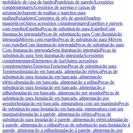
mobiliário de casa de banho
Prateleiras de parede
Acessórios
complementares
Acessórios de gavetas e caixas de
arrumação
Suporte de toalhas e ganchos para
toalhas
Puxadores
Conjuntos de pés de apoio
Quadros
magnéticos
Outros acessórios complementares
Espelhos e móveis
com espelho
Espelho
Peças de substituição para Espelho
Com
iluminação integrada
Peças de substituição para Com iluminação
integrada
Móveis com espelho
Peças de substituição para Móveis
com espelho
Com iluminação integrada
Peças de substituição para
Com iluminação integrada
Sem iluminação integrada
Peças de
substituição para Sem iluminação integrada
Acessórios
complementares
Elementos de luz
Outros acessórios
complementares
Torneiras
Torneiras
Peças de substituição para
Torneiras
Instalação em bancada, alimentação elétrica
Peças de
substituição para Instalação em bancada, alimentação
elétrica
Instalação em bancada, alimentação a pilhas
Peças de
substituição para Instalação em bancada, alimentação a
pilhas
Instalação em bancada, alimentação por gerador
Peças de
substituição para Instalação em bancada, alimentação por
gerador
Instalação em bancada, misturadora com um manípulo
Peças
de substituição para Instalação em bancada, misturadora com um
manípulo
Instalação à parede, alimentação elétrica
Peças de
substituição para Instalação à parede, alimentação elétrica
Instalação
à parede, alimentação a pilhas
Peças de substituição para Instalação à
parede, alimentação a pilhas
Instalação à parede, alimentação por