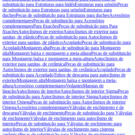
substituição para Estruturas para bidés
Estruturas para urinóis
Peças
de substituição para Estruturas para urinóis
Estruturas para
duches
Peças de substituição para Estruturas para duches
Acessórios
complementares
Peças de substituição para Acessórios
complementares
Para fixações
Peças de substituição para Para
fixações
Autoclismos de exterior
Autoclismos de exterior para
sanitas, de plástico
Peças de substituição para Autoclismos de
exterior para sanitas, de plástico
Acoplado
Peças de substituição para
Acoplado
Montagem alta
Peças de substituição para Montagem
alta
Montagem baixa e montagem a meia-altura
Peças de substituição
para Montagem baixa e montagem a meia-altura
Autoclismos de
exterior para sanitas, de cerâmica
Peças de substituição para
Autoclismos de exterior para sanitas, de cerâmica
Acoplado
Peças de
substituição para Acoplado
Tubos de descarga para autoclismo de
exterior
Montagem alta
Montagem baixa e montagem a meia-
altura
Acessórios complementares
Vedantes
Mangas de
ligação
Autoclismos de interior
Autoclismos de interior Sigma
Peças
de substituição para Autoclismos de interior Sigma
Autoclismos de
interior Omega
Peças de substituição para Autoclismos de interior
Omega
Acessórios complementares
Válvulas de enchimento e de
descarga
Válvulas de enchimento
Peças de substituição para Válvulas
de enchimento
Válvulas de enchimento para autoclismo de
interior
Peças de substituição para Válvulas de enchimento para
autoclismo de interior
Válvulas de enchimento para cisterna
cerâmica
Peças de substituição para Válvulas de enchimento para