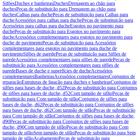
Sifões
Duches e banheiras
Duches
Drenagem ao chão para
duches
Peças de substituição para Drenagem ao chão para
duches
Calhas para duche
Peças de substituição para Calhas para
duche
Acessórios para calhas para duche
Peças de substituição para
Acessórios para calhas para duche
Esgotos no pavimento para
duche
Peças de substituição para Esgotos no pavimento para
duche
Acessórios complementares para esgotos no pavimento para
duche de pavimento
Peças de substituição para Acessórios
complementares para esgotos no pavimento para duche de
pavimento
Sifões de parede
Peças de substituição para Sifões de
parede
Acessórios complementares para sifões de parede
Peças de
substituição para Acessórios complementares para sifões de
parede
Bases de duche e superfícies de duche
Acessórios
complementares
Banheiras
Acessórios complementares
Conjuntos de
reparação
Estruturas de ligação para duches e banheiras
Conjuntos de
sifões para bases de duche, d52
Peças de substituição para Conjuntos
de sifões para bases de duche, d52
Com tampão de sifão
Peças de
substituição para Com tampão de sifão
Conjuntos de sifões para
bases de duche, d62
Peças de substituição para Conjuntos de sifões
para bases de duche, d62
Com tampão de sifão
Peças de substituição
para Com tampão de sifão
Conjuntos de sifões para bases de duche,
d90
Peças de substituição para Conjuntos de sifões para bases de
duche, d90
Com tampão de sifão
Peças de substituição para Com
tampão de sifão
Sem tampão de sifão
Peças de substituição para Sem
tampão de sifão
Acabamento
Peças de substituição para