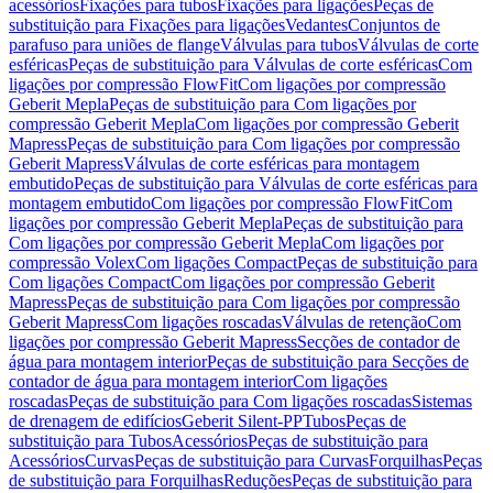
acessórios
Fixações para tubos
Fixações para ligações
Peças de
substituição para Fixações para ligações
Vedantes
Conjuntos de
parafuso para uniões de flange
Válvulas para tubos
Válvulas de corte
esféricas
Peças de substituição para Válvulas de corte esféricas
Com
ligações por compressão FlowFit
Com ligações por compressão
Geberit Mepla
Peças de substituição para Com ligações por
compressão Geberit Mepla
Com ligações por compressão Geberit
Mapress
Peças de substituição para Com ligações por compressão
Geberit Mapress
Válvulas de corte esféricas para montagem
embutido
Peças de substituição para Válvulas de corte esféricas para
montagem embutido
Com ligações por compressão FlowFit
Com
ligações por compressão Geberit Mepla
Peças de substituição para
Com ligações por compressão Geberit Mepla
Com ligações por
compressão Volex
Com ligações Compact
Peças de substituição para
Com ligações Compact
Com ligações por compressão Geberit
Mapress
Peças de substituição para Com ligações por compressão
Geberit Mapress
Com ligações roscadas
Válvulas de retenção
Com
ligações por compressão Geberit Mapress
Secções de contador de
água para montagem interior
Peças de substituição para Secções de
contador de água para montagem interior
Com ligações
roscadas
Peças de substituição para Com ligações roscadas
Sistemas
de drenagem de edifícios
Geberit Silent-PP
Tubos
Peças de
substituição para Tubos
Acessórios
Peças de substituição para
Acessórios
Curvas
Peças de substituição para Curvas
Forquilhas
Peças
de substituição para Forquilhas
Reduções
Peças de substituição para