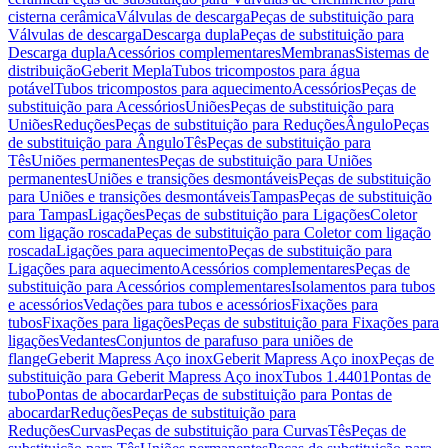
cisterna cerâmica
Válvulas de descarga
Peças de substituição para
Válvulas de descarga
Descarga dupla
Peças de substituição para
Descarga dupla
Acessórios complementares
Membranas
Sistemas de
distribuição
Geberit Mepla
Tubos tricompostos para água
potável
Tubos tricompostos para aquecimento
Acessórios
Peças de
substituição para Acessórios
Uniões
Peças de substituição para
Uniões
Reduções
Peças de substituição para Reduções
Ângulo
Peças
de substituição para Ângulo
Tês
Peças de substituição para
Tês
Uniões permanentes
Peças de substituição para Uniões
permanentes
Uniões e transições desmontáveis
Peças de substituição
para Uniões e transições desmontáveis
Tampas
Peças de substituição
para Tampas
Ligações
Peças de substituição para Ligações
Coletor
com ligação roscada
Peças de substituição para Coletor com ligação
roscada
Ligações para aquecimento
Peças de substituição para
Ligações para aquecimento
Acessórios complementares
Peças de
substituição para Acessórios complementares
Isolamentos para tubos
e acessórios
Vedações para tubos e acessórios
Fixações para
tubos
Fixações para ligações
Peças de substituição para Fixações para
ligações
Vedantes
Conjuntos de parafuso para uniões de
flange
Geberit Mapress Aço inox
Geberit Mapress Aço inox
Peças de
substituição para Geberit Mapress Aço inox
Tubos 1.4401
Pontas de
tubo
Pontas de abocardar
Peças de substituição para Pontas de
abocardar
Reduções
Peças de substituição para
Reduções
Curvas
Peças de substituição para Curvas
Tês
Peças de