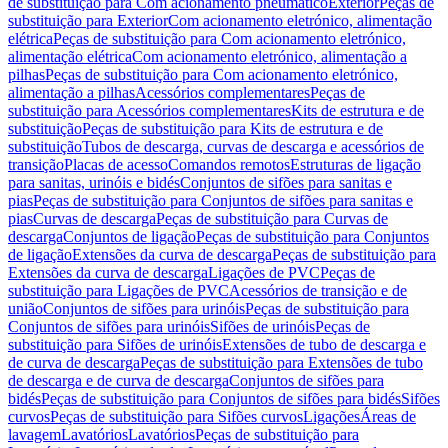
de substituição para Com acionamento pneumático
Exterior
Peças de
substituição para Exterior
Com acionamento eletrónico, alimentação
elétrica
Peças de substituição para Com acionamento eletrónico,
alimentação elétrica
Com acionamento eletrónico, alimentação a
pilhas
Peças de substituição para Com acionamento eletrónico,
alimentação a pilhas
Acessórios complementares
Peças de
substituição para Acessórios complementares
Kits de estrutura e de
substituição
Peças de substituição para Kits de estrutura e de
substituição
Tubos de descarga, curvas de descarga e acessórios de
transição
Placas de acesso
Comandos remotos
Estruturas de ligação
para sanitas, urinóis e bidés
Conjuntos de sifões para sanitas e
pias
Peças de substituição para Conjuntos de sifões para sanitas e
pias
Curvas de descarga
Peças de substituição para Curvas de
descarga
Conjuntos de ligação
Peças de substituição para Conjuntos
de ligação
Extensões da curva de descarga
Peças de substituição para
Extensões da curva de descarga
Ligações de PVC
Peças de
substituição para Ligações de PVC
Acessórios de transição e de
união
Conjuntos de sifões para urinóis
Peças de substituição para
Conjuntos de sifões para urinóis
Sifões de urinóis
Peças de
substituição para Sifões de urinóis
Extensões de tubo de descarga e
de curva de descarga
Peças de substituição para Extensões de tubo
de descarga e de curva de descarga
Conjuntos de sifões para
bidés
Peças de substituição para Conjuntos de sifões para bidés
Sifões
curvos
Peças de substituição para Sifões curvos
Ligações
Áreas de
lavagem
Lavatórios
Lavatórios
Peças de substituição para