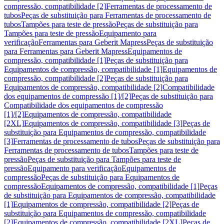
compressão, compatibilidade [2]
Ferramentas de processamento de
tubos
Peças de substituição para Ferramentas de processamento de
tubos
Tampões para teste de pressão
Peças de substituição para
Tampões para teste de pressão
Equipamento para
verificação
Ferramentas para Geberit Mapress
Peças de substituição
para Ferramentas para Geberit Mapress
Equipamentos de
compressão, compatibilidade [1]
Peças de substituição para
Equipamentos de compressão, compatibilidade [1]
Equipamentos de
compressão, compatibilidade [2]
Peças de substituição para
Equipamentos de compressão, compatibilidade [2]
Compatibilidade
dos equipamentos de compressão [1]/[2]
Peças de substituição para
Compatibilidade dos equipamentos de compressão
[1]/[2]
Equipamentos de compressão, compatibilidade
[2XL]
Equipamentos de compressão, compatibilidade [3]
Peças de
substituição para Equipamentos de compressão, compatibilidade
[3]
Ferramentas de processamento de tubos
Peças de substituição para
Ferramentas de processamento de tubos
Tampões para teste de
pressão
Peças de substituição para Tampões para teste de
pressão
Equipamento para verificação
Equipamentos de
compressão
Peças de substituição para Equipamentos de
compressão
Equipamentos de compressão, compatibilidade [1]
Peças
de substituição para Equipamentos de compressão, compatibilidade
[1]
Equipamentos de compressão, compatibilidade [2]
Peças de
substituição para Equipamentos de compressão, compatibilidade
[2]
Equipamentos de compressão, compatibilidade [2XL]
Peças de