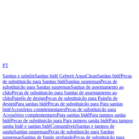
PT
Sanitas e urinóis
Sanitas bidé Geberit AquaClean
Sanitas bidé
Peças
de substituição para Sanitas bidé
Sanitas suspensas
Peças de
substituição para Sanitas suspensas
Sanitas de assentamento ao
chão
Peças de substituição para Sanitas de assentamento ao
chão
Painéis de design
Peças de substituição para Painéis de
design
Para sanitas bidé
Peças de substituição para Para sanitas
bidé
Acessórios complementares
Peças de substituição para
Acessórios complementares
Para sanitas bidé
Para tampos sanita
bidé
Peças de substituição para Para tampos sanita bidé
Para tampos
sanita bidé e sanitas bidé
Consumíveis
Sanitas e tampos de
sanita
Sanitas suspensas
Peças de substituição para Sanitas
suspensas
Sanitas de fundo profundo
Peças de substituição para