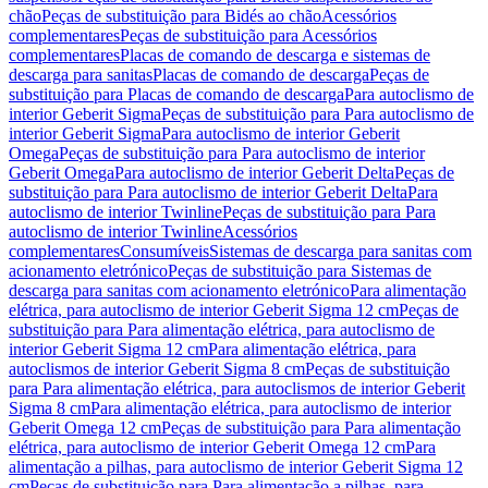
chão
Peças de substituição para Bidés ao chão
Acessórios
complementares
Peças de substituição para Acessórios
complementares
Placas de comando de descarga e sistemas de
descarga para sanitas
Placas de comando de descarga
Peças de
substituição para Placas de comando de descarga
Para autoclismo de
interior Geberit Sigma
Peças de substituição para Para autoclismo de
interior Geberit Sigma
Para autoclismo de interior Geberit
Omega
Peças de substituição para Para autoclismo de interior
Geberit Omega
Para autoclismo de interior Geberit Delta
Peças de
substituição para Para autoclismo de interior Geberit Delta
Para
autoclismo de interior Twinline
Peças de substituição para Para
autoclismo de interior Twinline
Acessórios
complementares
Consumíveis
Sistemas de descarga para sanitas com
acionamento eletrónico
Peças de substituição para Sistemas de
descarga para sanitas com acionamento eletrónico
Para alimentação
elétrica, para autoclismo de interior Geberit Sigma 12 cm
Peças de
substituição para Para alimentação elétrica, para autoclismo de
interior Geberit Sigma 12 cm
Para alimentação elétrica, para
autoclismos de interior Geberit Sigma 8 cm
Peças de substituição
para Para alimentação elétrica, para autoclismos de interior Geberit
Sigma 8 cm
Para alimentação elétrica, para autoclismo de interior
Geberit Omega 12 cm
Peças de substituição para Para alimentação
elétrica, para autoclismo de interior Geberit Omega 12 cm
Para
alimentação a pilhas, para autoclismo de interior Geberit Sigma 12
cm
Peças de substituição para Para alimentação a pilhas, para