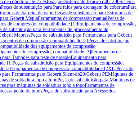
m de cobertura até 25 l/s
Fixações
Sistema de fixação d40–200
Sistema
a
Peças de substituição para Para ralos para drenagem de cobertura
Para
truturas de barreira de vapor
Peças de substituição para Estruturas de
 para Geberit Mepla
Ferramentas de compressão manual
Peças de
tos de compressão, compatibilidade [1]
Equipamentos de compressão,
s de substituição para Ferramentas de processamento de
Geberit Mapress
Peças de substituição para Ferramentas para Geberit
pamentos de compressão, compatibilidade [2]
Peças de substituição
 Compatibilidade dos equipamentos de compressão
uipamentos de compressão, compatibilidade [3]
Ferramentas de
o para Tampões para teste de pressão
Equipamento para
de [1]
Peças de substituição para Equipamentos de compressão,
de [2]
Equipamentos de compressão, compatibilidade [2XL]
Peças de
o para Ferramentas para Geberit Silent-db20/Geberit PE
Máquinas de
nas de soldadura topo a topo
Peças de substituição para Máquinas de
res para máquinas de soldadura topo a topo
Ferramentas de
rocessamento de tubos
Peças de substituição para Acessórios