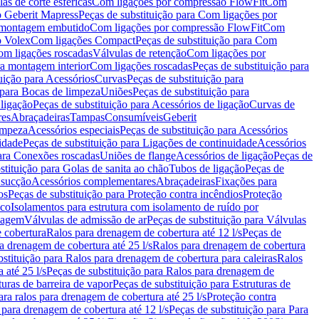
as de corte esféricas
Com ligações por compressão FlowFit
Com
 Geberit Mapress
Peças de substituição para Com ligações por
ra montagem embutido
Com ligações por compressão FlowFit
Com
o Volex
Com ligações Compact
Peças de substituição para Com
m ligações roscadas
Válvulas de retenção
Com ligações por
ra montagem interior
Com ligações roscadas
Peças de substituição para
uição para Acessórios
Curvas
Peças de substituição para
 para Bocas de limpeza
Uniões
Peças de substituição para
 ligação
Peças de substituição para Acessórios de ligação
Curvas de
res
Abraçadeiras
Tampas
Consumíveis
Geberit
limpeza
Acessórios especiais
Peças de substituição para Acessórios
idade
Peças de substituição para Ligações de continuidade
Acessórios
para Conexões roscadas
Uniões de flange
Acessórios de ligação
Peças de
stituição para Golas de sanita ao chão
Tubos de ligação
Peças de
 sucção
Acessórios complementares
Abraçadeiras
Fixações para
os
Peças de substituição para Proteção contra incêndios
Proteção
ico
Isolamentos para estrutura com isolamento de ruído por
enagem
Válvulas de admissão de ar
Peças de substituição para Válvulas
e cobertura
Ralos para drenagem de cobertura até 12 l/s
Peças de
a drenagem de cobertura até 25 l/s
Ralos para drenagem de cobertura
bstituição para Ralos para drenagem de cobertura para caleiras
Ralos
 até 25 l/s
Peças de substituição para Ralos para drenagem de
turas de barreira de vapor
Peças de substituição para Estruturas de
ara ralos para drenagem de cobertura até 25 l/s
Proteção contra
 para drenagem de cobertura até 12 l/s
Peças de substituição para Para