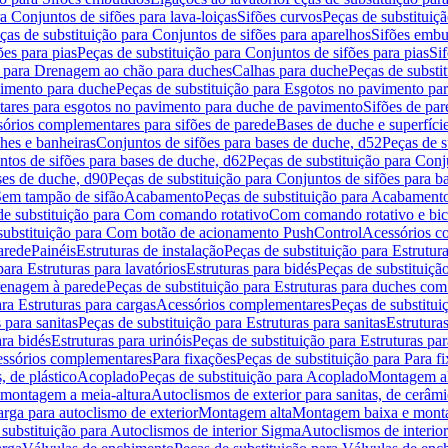
a Conjuntos de sifões para lava-loiças
Sifões curvos
Peças de substituiç
ças de substituição para Conjuntos de sifões para aparelhos
Sifões embu
ões para pias
Peças de substituição para Conjuntos de sifões para pias
Si
o para Drenagem ao chão para duches
Calhas para duche
Peças de substi
imento para duche
Peças de substituição para Esgotos no pavimento pa
tares para esgotos no pavimento para duche de pavimento
Sifões de par
sórios complementares para sifões de parede
Bases de duche e superfíci
ches e banheiras
Conjuntos de sifões para bases de duche, d52
Peças de s
tos de sifões para bases de duche, d62
Peças de substituição para Conj
ses de duche, d90
Peças de substituição para Conjuntos de sifões para b
 Sem tampão de sifão
Acabamento
Peças de substituição para Acabament
de substituição para Com comando rotativo
Com comando rotativo e bic
substituição para Com botão de acionamento PushControl
Acessórios co
arede
Painéis
Estruturas de instalação
Peças de substituição para Estrutura
para Estruturas para lavatórios
Estruturas para bidés
Peças de substituição
renagem à parede
Peças de substituição para Estruturas para duches co
ra Estruturas para cargas
Acessórios complementares
Peças de substitu
 para sanitas
Peças de substituição para Estruturas para sanitas
Estruturas
ara bidés
Estruturas para urinóis
Peças de substituição para Estruturas par
cessórios complementares
Para fixações
Peças de substituição para Para f
, de plástico
Acoplado
Peças de substituição para Acoplado
Montagem al
 montagem a meia-altura
Autoclismos de exterior para sanitas, de cerâm
rga para autoclismo de exterior
Montagem alta
Montagem baixa e monta
 substituição para Autoclismos de interior Sigma
Autoclismos de interi