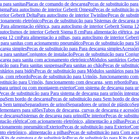
 para sanitas
Placas de comando de descarga
Peças de substituição par
Sigma
Para autoclismo de interior Geberit Omega
Peças de substituição p
terior Geberit Delta
Para autoclismo de interior Twinline
Peças de substit
cionamento eletrónico
Peças de substituição para Sistemas de descarga 
 Para alimentação elétrica, para autoclismo de interior Geberit Sigma 1
 autoclismos de interior Geberit Sigma 8 cm
Para alimentação elétrica, 
Omega 12 cm
Para alimentação a pilhas, para autoclismo de interior Gebe
 para sanitas com acionamento pneumático
Peças de substituição para 
scarga simples
Peças de substituição para Para descarga simples
Acessóri
a para sanitas
Conjuntos de instalação
Peças de substituição para Conjun
escarga para sanita com acionamento eletrónico
Módulos sanitários Geber
uição para Para sanitas suspensas
Para sanitas ao chão
Peças de substitui
itários para bidés
Peças de substituição para Módulos sanitários para bi
ga, com rebordo
Peças de substituição para Urinóis, funcionamento com
bstituição para Urinóis, funcionamento com descarga, sem rebordo
Para
 para urinol ou com montagem exterior
Com sistema de descarga para ur
Peças de substituição para Para sistema de descarga para urinóis integra
mpa
Sem bordo de descarga
Peças de substituição para Sem bordo de des
ara Sem tampa
Separadores de urinol
Separadores de urinol de plástico
Sep
lementares para sifões
Tubos de descarga, curvas de descarga e acessóri
de descarga
Sistemas de descarga para urinol
De interior
Peças de substitu
tação elétrica
Com acionamento eletrónico, alimentação a pilhas
Peças d
acionamento pneumático
Exterior
Peças de substituição para Exterior
Com 
o eletrónico, alimentação a pilhas
Peças de substituição para Com acio
s
Kits de estrutura e de substituição
Peças de substituição para Kits de est