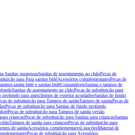
ara Sanitas suspensas
Sanitas de assentamento ao chão
Peças de
tituição para Para sanitas bidé
Acessórios complementares
Peças de
tampos sanita bidé e sanitas bidé
Consumíveis
Sanitas e tampos de
rofundo
Sanitas de assentamento ao chão
Peças de substituição para
o profundo para autoclismos de exterior acoplados
Sanitas de fundo
ças de substituição para Tampos de sanita
Tampos de sanita
Peças de
das
Peças de substituição para Sanitas de fundo profundo
fort
Peças de substituição para Tampos de sanita versão
para crianças
Peças de substituição para Sanitas para crianças
Sanitas
 chão
Tampos de sanita para crianças
Peças de substituição para
entos de sanita
Acessórios complementares
Ligações
Material de
omplementares
Peças de substituição para Acessórios