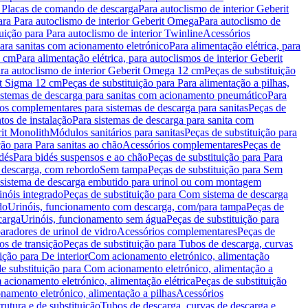
a Placas de comando de descarga
Para autoclismo de interior Geberit
ara Para autoclismo de interior Geberit Omega
Para autoclismo de
uição para Para autoclismo de interior Twinline
Acessórios
para sanitas com acionamento eletrónico
Para alimentação elétrica, para
2 cm
Para alimentação elétrica, para autoclismos de interior Geberit
para autoclismo de interior Geberit Omega 12 cm
Peças de substituição
rit Sigma 12 cm
Peças de substituição para Para alimentação a pilhas,
Sistemas de descarga para sanitas com acionamento pneumático
Para
os complementares para sistemas de descarga para sanitas
Peças de
tos de instalação
Para sistemas de descarga para sanita com
it Monolith
Módulos sanitários para sanitas
Peças de substituição para
ção para Para sanitas ao chão
Acessórios complementares
Peças de
dés
Para bidés suspensos e ao chão
Peças de substituição para Para
 descarga, com rebordo
Sem tampa
Peças de substituição para Sem
 sistema de descarga embutido para urinol ou com montagem
inóis integrado
Peças de substituição para Com sistema de descarga
do
Urinóis, funcionamento com descarga, com/para tampa
Peças de
carga
Urinóis, funcionamento sem água
Peças de substituição para
aradores de urinol de vidro
Acessórios complementares
Peças de
os de transição
Peças de substituição para Tubos de descarga, curvas
ição para De interior
Com acionamento eletrónico, alimentação
e substituição para Com acionamento eletrónico, alimentação a
acionamento eletrónico, alimentação elétrica
Peças de substituição
namento eletrónico, alimentação a pilhas
Acessórios
rutura e de substituição
Tubos de descarga, curvas de descarga e