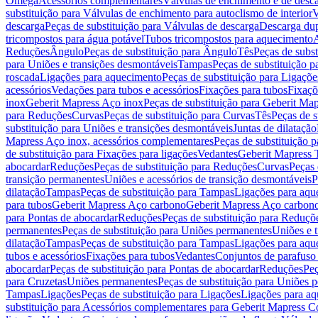
Omega
Acessórios complementares
Válvulas de enchimento e de desc
substituição para Válvulas de enchimento para autoclismo de interior
V
descarga
Peças de substituição para Válvulas de descarga
Descarga du
tricompostos para água potável
Tubos tricompostos para aquecimento
A
Reduções
Ângulo
Peças de substituição para Ângulo
Tês
Peças de subst
para Uniões e transições desmontáveis
Tampas
Peças de substituição 
roscada
Ligações para aquecimento
Peças de substituição para Ligaçõ
acessórios
Vedações para tubos e acessórios
Fixações para tubos
Fixaçõ
inox
Geberit Mapress Aço inox
Peças de substituição para Geberit Ma
para Reduções
Curvas
Peças de substituição para Curvas
Tês
Peças de s
substituição para Uniões e transições desmontáveis
Juntas de dilatação
Mapress Aço inox, acessórios complementares
Peças de substituição 
de substituição para Fixações para ligações
Vedantes
Geberit Mapress
abocardar
Reduções
Peças de substituição para Reduções
Curvas
Peças 
transição permanentes
Uniões e acessórios de transição desmontáveis
P
dilatação
Tampas
Peças de substituição para Tampas
Ligações para aqu
para tubos
Geberit Mapress Aço carbono
Geberit Mapress Aço carbon
para Pontas de abocardar
Reduções
Peças de substituição para Reduçõ
permanentes
Peças de substituição para Uniões permanentes
Uniões e 
dilatação
Tampas
Peças de substituição para Tampas
Ligações para aqu
tubos e acessórios
Fixações para tubos
Vedantes
Conjuntos de parafuso 
abocardar
Peças de substituição para Pontas de abocardar
Reduções
Peç
para Cruzetas
Uniões permanentes
Peças de substituição para Uniões 
Tampas
Ligações
Peças de substituição para Ligações
Ligações para a
substituição para Acessórios complementares para Geberit Mapress C