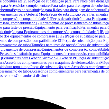
 cobertura até 25 l/s
Peças de substituição para Para ralos para drenage
o para Acessórios complementares
Para ralos para drenagem de cobertur
obertura
Peças de substituição para Ralos para drenagem de cobertura
Es
Ferramentas para Geberit Mepla
Peças de substituição para Ferramentas
 compressão, compatibilidade [1]
Peças de substituição para Equipamen
essão, compatibilidade [2]
Ferramentas de processamento de tubos
Peça
s para teste de pressão
Equipamento para verificação
Ferramentas para 
ubstituição para Equipamentos de compressão, compatibilidade [1]
Equi
de dos equipamentos de compressão [1]/[2]
Peças de substituição para
tos de compressão, compatibilidade [3]
Peças de substituição para Eq
ocessamento de tubos
Tampões para teste de pressão
Peças de substituiçã
Equipamentos de compressão
Equipamentos de compressão, compatibilida
Peças de substituição para Equipamentos de compressão, compatibilida
L]
Ferramentas para Geberit Silent-db20/Geberit PE
Peças de substituiçã
ura
Acessórios complementares para máquinas de eletrossoldadura
Máqui
ldadura topo a topo
Peças de substituição para Acessórios complementa
ocessamento de tubos
Acessórios complementares para ferramentas de p
s remotos
Comandos à distância