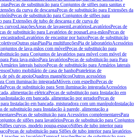
 pias
Peças de substituição para Conjuntos de sifões para sanitas e
tensões da curva de descarga
Peças de substituição para Extensões da
rinóis
Peças de substituição para Conjuntos de sifões para
ão para Extensões de tubo de descarga e de curva de
ões curvos
Ligações
Áreas de lavagem
Lavatórios
Lavatórios
Peças de
ças de substituição para Lavatórios de pousar
Lava-mãos
Peças de
 encastrados
Lavatórios de encastrar por baixo
Peças de substituição
coletivos
Outras pias
Pias
Pia multifunções
Pia de laboratório
Acessórios
onjuntos de lava-mãos com móvel
Peças de substituição para
ubstituição para Conjuntos de lavatórios para móvel com móvel de
 para Para lava-mãos
Para lavatórios
Peças de substituição para Para
Armários laterais baixos
Peças de substituição para Armários laterais
ensos
Outro mobiliário de casa de banho
Prateleiras de
 de pés de apoio
Quadros magnéticos
Outros acessórios
para Com iluminação integrada
Móveis com espelho
Peças de
ada
Peças de substituição para Sem iluminação integrada
Acessórios
ada, alimentação elétrica
Peças de substituição para Instalação em
has
Instalação em bancada, alimentação por gerador
Peças de
o para Instalação em bancada, misturadora com um manípulo
Instalação
s de substituição para Instalação à parede, alimentação a
mentares
Peças de substituição para Acessórios complementares
Para
njuntos de sifões para lavatórios
Peças de substituição para Conjuntos
a Sifões curvos, modelo poupa-espaço
Sifões de tubo interior para
paço
Peças de substituição para Sifões de tubo interior para lavatórios,
a Ligações ao lavatório
Tampas
Ligações
Peças de substituição para