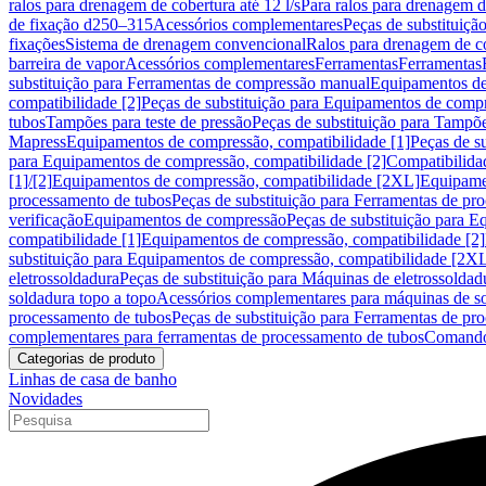
ralos para drenagem de cobertura até 12 l/s
Para ralos para drenagem de
de fixação d250–315
Acessórios complementares
Peças de substituiçã
fixações
Sistema de drenagem convencional
Ralos para drenagem de c
barreira de vapor
Acessórios complementares
Ferramentas
Ferramentas
substituição para Ferramentas de compressão manual
Equipamentos de
compatibilidade [2]
Peças de substituição para Equipamentos de compr
tubos
Tampões para teste de pressão
Peças de substituição para Tampõe
Mapress
Equipamentos de compressão, compatibilidade [1]
Peças de s
para Equipamentos de compressão, compatibilidade [2]
Compatibilida
[1]/[2]
Equipamentos de compressão, compatibilidade [2XL]
Equipamen
processamento de tubos
Peças de substituição para Ferramentas de pr
verificação
Equipamentos de compressão
Peças de substituição para 
compatibilidade [1]
Equipamentos de compressão, compatibilidade [2]
substituição para Equipamentos de compressão, compatibilidade [2X
eletrossoldadura
Peças de substituição para Máquinas de eletrossoldad
soldadura topo a topo
Acessórios complementares para máquinas de so
processamento de tubos
Peças de substituição para Ferramentas de pr
complementares para ferramentas de processamento de tubos
Comando
Categorias de produto
Linhas de casa de banho
Novidades