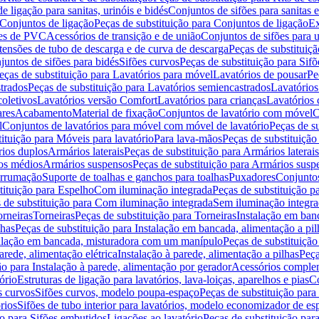
de ligação para sanitas, urinóis e bidés
Conjuntos de sifões para sanitas e
Conjuntos de ligação
Peças de substituição para Conjuntos de ligação
Ex
ões de PVC
Acessórios de transição e de união
Conjuntos de sifões para u
tensões de tubo de descarga e de curva de descarga
Peças de substituiç
juntos de sifões para bidés
Sifões curvos
Peças de substituição para Sif
eças de substituição para Lavatórios para móvel
Lavatórios de pousar
Pe
trados
Peças de substituição para Lavatórios semiencastrados
Lavatórios
coletivos
Lavatórios versão Comfort
Lavatórios para crianças
Lavatórios 
res
Acabamento
Material de fixação
Conjuntos de lavatório com móvel
C
l
Conjuntos de lavatórios para móvel com móvel de lavatório
Peças de s
ituição para Móveis para lavatório
Para lava-mãos
Peças de substituição
rios duplos
Armários laterais
Peças de substituição para Armários laterais
os médios
Armários suspensos
Peças de substituição para Armários susp
arrumação
Suporte de toalhas e ganchos para toalhas
Puxadores
Conjuntos
tituição para Espelho
Com iluminação integrada
Peças de substituição 
 de substituição para Com iluminação integrada
Sem iluminação integr
orneiras
Torneiras
Peças de substituição para Torneiras
Instalação em banc
lhas
Peças de substituição para Instalação em bancada, alimentação a pil
alação em bancada, misturadora com um manípulo
Peças de substituiçã
arede, alimentação elétrica
Instalação à parede, alimentação a pilhas
Peça
ão para Instalação à parede, alimentação por gerador
Acessórios comple
ório
Estruturas de ligação para lavatórios, lava-loiças, aparelhos e pias
Co
s curvos
Sifões curvos, modelo poupa-espaço
Peças de substituição par
rios
Sifões de tubo interior para lavatórios, modelo economizador de es
ão para Sifões embutidos
Ligações ao lavatório
Peças de substituição par