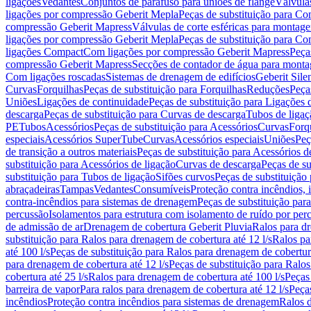
ligações
Vedantes
Conjuntos de parafuso para uniões de flange
Válvula
ligações por compressão Geberit Mepla
Peças de substituição para C
compressão Geberit Mapress
Válvulas de corte esféricas para monta
ligações por compressão Geberit Mepla
Peças de substituição para C
ligações Compact
Com ligações por compressão Geberit Mapress
Peça
compressão Geberit Mapress
Secções de contador de água para monta
Com ligações roscadas
Sistemas de drenagem de edifícios
Geberit Sile
Curvas
Forquilhas
Peças de substituição para Forquilhas
Reduções
Peça
Uniões
Ligações de continuidade
Peças de substituição para Ligações 
descarga
Peças de substituição para Curvas de descarga
Tubos de ligaç
PE
Tubos
Acessórios
Peças de substituição para Acessórios
Curvas
Forq
especiais
Acessórios SuperTube
Curvas
Acessórios especiais
Uniões
Peç
de transição a outros materiais
Peças de substituição para Acessórios de
substituição para Acessórios de ligação
Curvas de descarga
Peças de su
substituição para Tubos de ligação
Sifões curvos
Peças de substituição
abraçadeiras
Tampas
Vedantes
Consumíveis
Proteção contra incêndios,
contra-incêndios para sistemas de drenagem
Peças de substituição par
percussão
Isolamentos para estrutura com isolamento de ruído por per
de admissão de ar
Drenagem de cobertura Geberit Pluvia
Ralos para d
substituição para Ralos para drenagem de cobertura até 12 l/s
Ralos pa
até 100 l/s
Peças de substituição para Ralos para drenagem de cobertura
para drenagem de cobertura até 12 l/s
Peças de substituição para Ralos
cobertura até 25 l/s
Ralos para drenagem de cobertura até 100 l/s
Peças
barreira de vapor
Para ralos para drenagem de cobertura até 12 l/s
Peças
incêndios
Proteção contra incêndios para sistemas de drenagem
Ralos 