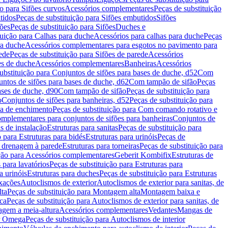
ão para Sifões curvos
Acessórios complementares
Peças de substituição
tidos
Peças de substituição para Sifões embutidos
Sifões
fões
Peças de substituição para Sifões
Duches e
tuição para Calhas para duche
Acessórios para calhas para duche
Peças
ra duche
Acessórios complementares para esgotos no pavimento para
ede
Peças de substituição para Sifões de parede
Acessórios
es de duche
Acessórios complementares
Banheiras
Acessórios
ubstituição para Conjuntos de sifões para bases de duche, d52
Com
untos de sifões para bases de duche, d62
Com tampão de sifão
Peças
ases de duche, d90
Com tampão de sifão
Peças de substituição para
o
Conjuntos de sifões para banheiras, d52
Peças de substituição para
a de enchimento
Peças de substituição para Com comando rotativo e
mplementares para conjuntos de sifões para banheiras
Conjuntos de
s de instalação
Estruturas para sanitas
Peças de substituição para
 para Estruturas para bidés
Estruturas para urinóis
Peças de
m drenagem à parede
Estruturas para torneiras
Peças de substituição para
ição para Acessórios complementares
Geberit Kombifix
Estruturas de
 para lavatórios
Peças de substituição para Estruturas para
a urinóis
Estruturas para duches
Peças de substituição para Estruturas
ixações
Autoclismos de exterior
Autoclismos de exterior para sanitas, de
ta
Peças de substituição para Montagem alta
Montagem baixa e
ica
Peças de substituição para Autoclismos de exterior para sanitas, de
gem a meia-altura
Acessórios complementares
Vedantes
Mangas de
or Omega
Peças de substituição para Autoclismos de interior