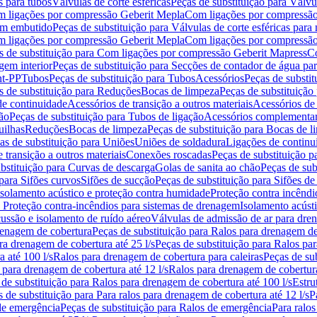
s para tubos
Válvulas de corte esféricas
Peças de substituição para Válvul
om ligações por compressão Geberit Mepla
Com ligações por compressão
gem embutido
Peças de substituição para Válvulas de corte esféricas pa
om ligações por compressão Geberit Mepla
Com ligações por compressã
s de substituição para Com ligações por compressão Geberit Mapress
Co
gem interior
Peças de substituição para Secções de contador de água pa
nt-PP
Tubos
Peças de substituição para Tubos
Acessórios
Peças de substit
s de substituição para Reduções
Bocas de limpeza
Peças de substituição
de continuidade
Acessórios de transição a outros materiais
Acessórios de
ão
Peças de substituição para Tubos de ligação
Acessórios complementa
uilhas
Reduções
Bocas de limpeza
Peças de substituição para Bocas de 
as de substituição para Uniões
Uniões de soldadura
Ligações de continu
 transição a outros materiais
Conexões roscadas
Peças de substituição 
bstituição para Curvas de descarga
Golas de sanita ao chão
Peças de sub
 para Sifões curvos
Sifões de sucção
Peças de substituição para Sifões de
 isolamento acústico e proteção contra humidade
Proteção contra incêndi
a Proteção contra-incêndios para sistemas de drenagem
Isolamento acúst
cussão e isolamento de ruído aéreo
Válvulas de admissão de ar para dr
renagem de cobertura
Peças de substituição para Ralos para drenagem d
ra drenagem de cobertura até 25 l/s
Peças de substituição para Ralos par
 até 100 l/s
Ralos para drenagem de cobertura para caleiras
Peças de su
 para drenagem de cobertura até 12 l/s
Ralos para drenagem de cobertura
 de substituição para Ralos para drenagem de cobertura até 100 l/s
Estru
 de substituição para Para ralos para drenagem de cobertura até 12 l/s
P
de emergência
Peças de substituição para Ralos de emergência
Para ralos