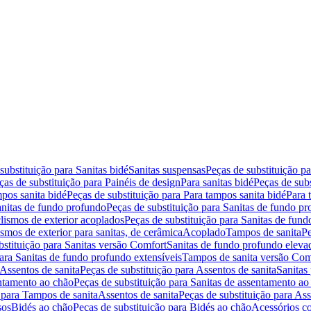
substituição para Sanitas bidé
Sanitas suspensas
Peças de substituição p
ças de substituição para Painéis de design
Para sanitas bidé
Peças de subs
pos sanita bidé
Peças de substituição para Para tampos sanita bidé
Para 
nitas de fundo profundo
Peças de substituição para Sanitas de fundo p
lismos de exterior acoplados
Peças de substituição para Sanitas de fund
smos de exterior para sanitas, de cerâmica
Acoplado
Tampos de sanita
Pe
bstituição para Sanitas versão Comfort
Sanitas de fundo profundo eleva
para Sanitas de fundo profundo extensíveis
Tampos de sanita versão Com
Assentos de sanita
Peças de substituição para Assentos de sanita
Sanitas 
entamento ao chão
Peças de substituição para Sanitas de assentamento ao
 para Tampos de sanita
Assentos de sanita
Peças de substituição para Ass
sos
Bidés ao chão
Peças de substituição para Bidés ao chão
Acessórios c