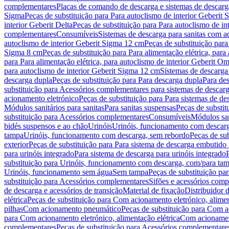
complementares
Placas de comando de descarga e sistemas de descarga
Sigma
Peças de substituição para Para autoclismo de interior Geberit 
interior Geberit Delta
Peças de substituição para Para autoclismo de in
complementares
Consumíveis
Sistemas de descarga para sanitas com a
autoclismo de interior Geberit Sigma 12 cm
Peças de substituição para
Sigma 8 cm
Peças de substituição para Para alimentação elétrica, para
para Para alimentação elétrica, para autoclismo de interior Geberit 
para autoclismo de interior Geberit Sigma 12 cm
Sistemas de descarga
descarga dupla
Peças de substituição para Para descarga dupla
Para de
substituição para Acessórios complementares para sistemas de descarg
acionamento eletrónico
Peças de substituição para Para sistemas de d
Módulos sanitários para sanitas
Para sanitas suspensas
Peças de substit
substituição para Acessórios complementares
Consumíveis
Módulos san
bidés suspensos e ao chão
Urinóis
Urinóis, funcionamento com descar
tampa
Urinóis, funcionamento com descarga, sem rebordo
Peças de su
exterior
Peças de substituição para Para sistema de descarga embutido
para urinóis integrado
Para sistema de descarga para urinóis integrado
substituição para Urinóis, funcionamento com descarga, com/para ta
Urinóis, funcionamento sem água
Sem tampa
Peças de substituição p
substituição para Acessórios complementares
Sifões e acessórios comp
de descarga e acessórios de transição
Material de fixação
Distribuidor 
elétrica
Peças de substituição para Com acionamento eletrónico, alimen
pilhas
Com acionamento pneumático
Peças de substituição para Com 
para Com acionamento eletrónico, alimentação elétrica
Com acionament
complementares
Peças de substituição para Acessórios complementare