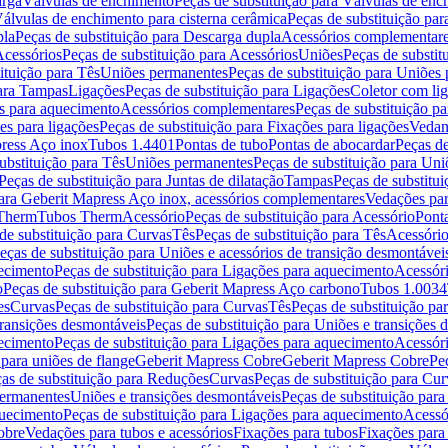
arga
Válvulas de enchimento
Peças de substituição para Válvulas de en
álvulas de enchimento para cisterna cerâmica
Peças de substituição par
pla
Peças de substituição para Descarga dupla
Acessórios complementar
cessórios
Peças de substituição para Acessórios
Uniões
Peças de substit
ituição para Tês
Uniões permanentes
Peças de substituição para Uniões
para Tampas
Ligações
Peças de substituição para Ligações
Coletor com li
es para aquecimento
Acessórios complementares
Peças de substituição p
es para ligações
Peças de substituição para Fixações para ligações
Vedan
press Aço inox
Tubos 1.4401
Pontas de tubo
Pontas de abocardar
Peças de
ubstituição para Tês
Uniões permanentes
Peças de substituição para Un
Peças de substituição para Juntas de dilatação
Tampas
Peças de substitu
para Geberit Mapress Aço inox, acessórios complementares
Vedações par
 Therm
Tubos Therm
Acessório
Peças de substituição para Acessório
Pont
de substituição para Curvas
Tês
Peças de substituição para Tês
Acessório
eças de substituição para Uniões e acessórios de transição desmontávei
ecimento
Peças de substituição para Ligações para aquecimento
Acessór
o
Peças de substituição para Geberit Mapress Aço carbono
Tubos 1.0034
es
Curvas
Peças de substituição para Curvas
Tês
Peças de substituição pa
transições desmontáveis
Peças de substituição para Uniões e transições 
ecimento
Peças de substituição para Ligações para aquecimento
Acessór
para uniões de flange
Geberit Mapress Cobre
Geberit Mapress Cobre
Pe
as de substituição para Reduções
Curvas
Peças de substituição para Cur
permanentes
Uniões e transições desmontáveis
Peças de substituição par
quecimento
Peças de substituição para Ligações para aquecimento
Acessó
obre
Vedações para tubos e acessórios
Fixações para tubos
Fixações para