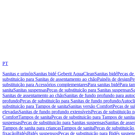
PT
Sanitas e urinóis
Sanitas bidé Geberit AquaClean
Sanitas bidé
Peças de 
substituição para Sanitas de assentamento ao chão
Painéis de design
Pe
substituição para Acessórios complementares
Para sanitas bidé
Para tam
sanita
Sanitas suspensas
Peças de substituição para Sanitas suspensas
Sa
Sanitas de assentamento ao chão
Sanitas de fundo profundo para autoc
profundo
Peças de substituição para Sanitas de fundo profundo
Autocli
substituição para Tampos de sanita
Sanitas versão Comfort
Peças de su
elevadas
Sanitas de fundo profundo extensíveis
Peças de substituição 
Comfort
Tampos de sanita
Peças de substituição para Tampos de sanita
suspensas
Peças de substituição para Sanitas suspensas
Sanitas de ass
Tampos de sanita para crianças
Tampos de sanita
Peças de substituição
fixação
Bidés
Bidés suspensos
Peças de substituição para Bidés suspen