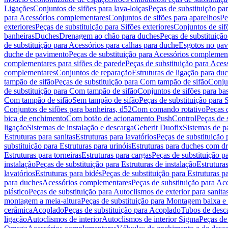
Ligações
Conjuntos de sifões para lava-loiças
Peças de substituição par
para Acessórios complementares
Conjuntos de sifões para aparelhos
Pe
exteriores
Peças de substituição para Sifões exteriores
Conjuntos de sif
banheiras
Duches
Drenagem ao chão para duches
Peças de substituiçã
de substituição para Acessórios para calhas para duche
Esgotos no pav
duche de pavimento
Peças de substituição para Acessórios complemen
complementares para sifões de parede
Peças de substituição para Aces
complementares
Conjuntos de reparação
Estruturas de ligação para du
tampão de sifão
Peças de substituição para Com tampão de sifão
Conjun
de substituição para Com tampão de sifão
Conjuntos de sifões para ba
Com tampão de sifão
Sem tampão de sifão
Peças de substituição para
Conjuntos de sifões para banheiras, d52
Com comando rotativo
Peças 
bica de enchimento
Com botão de acionamento PushControl
Peças de 
ligação
Sistemas de instalação e descarga
Geberit Duofix
Sistemas de p
Estruturas para sanitas
Estruturas para lavatórios
Peças de substituição 
substituição para Estruturas para urinóis
Estruturas para duches com d
Estruturas para torneiras
Estruturas para cargas
Peças de substituição pa
instalação
Peças de substituição para Estruturas de instalação
Estruturas
lavatórios
Estruturas para bidés
Peças de substituição para Estruturas p
para duches
Acessórios complementares
Peças de substituição para A
plástico
Peças de substituição para Autoclismos de exterior para sanitas
montagem a meia-altura
Peças de substituição para Montagem baixa e
cerâmica
Acoplado
Peças de substituição para Acoplado
Tubos de desca
ligação
Autoclismos de interior
Autoclismos de interior Sigma
Peças de