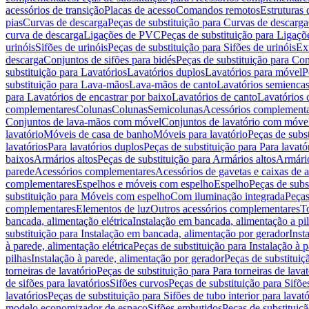
acessórios de transição
Placas de acesso
Comandos remotos
Estruturas 
pias
Curvas de descarga
Peças de substituição para Curvas de descarga
curva de descarga
Ligações de PVC
Peças de substituição para Ligaç
urinóis
Sifões de urinóis
Peças de substituição para Sifões de urinóis
Ex
descarga
Conjuntos de sifões para bidés
Peças de substituição para Con
substituição para Lavatórios
Lavatórios duplos
Lavatórios para móvel
P
substituição para Lava-mãos
Lava-mãos de canto
Lavatórios semiencas
para Lavatórios de encastrar por baixo
Lavatórios de canto
Lavatórios 
complementares
Colunas
Colunas
Semicolunas
Acessórios complementa
Conjuntos de lava-mãos com móvel
Conjuntos de lavatório com móve
lavatório
Móveis de casa de banho
Móveis para lavatório
Peças de subst
lavatórios
Para lavatórios duplos
Peças de substituição para Para lavató
baixos
Armários altos
Peças de substituição para Armários altos
Armári
parede
Acessórios complementares
Acessórios de gavetas e caixas de 
complementares
Espelhos e móveis com espelho
Espelho
Peças de subs
substituição para Móveis com espelho
Com iluminação integrada
Peças
complementares
Elementos de luz
Outros acessórios complementares
T
bancada, alimentação elétrica
Instalação em bancada, alimentação a pi
substituição para Instalação em bancada, alimentação por gerador
Inst
à parede, alimentação elétrica
Peças de substituição para Instalação à p
pilhas
Instalação à parede, alimentação por gerador
Peças de substituiç
torneiras de lavatório
Peças de substituição para Para torneiras de lavat
de sifões para lavatórios
Sifões curvos
Peças de substituição para Sifõe
lavatórios
Peças de substituição para Sifões de tubo interior para lavató
modelo economizador de espaço
Sifões embutidos
Peças de substituiç