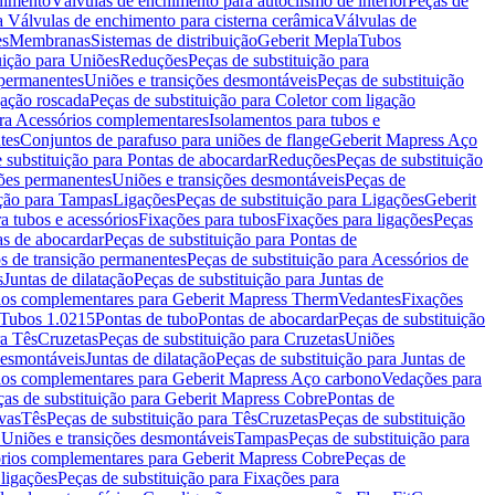
chimento
Válvulas de enchimento para autoclismo de interior
Peças de
a Válvulas de enchimento para cisterna cerâmica
Válvulas de
es
Membranas
Sistemas de distribuição
Geberit Mepla
Tubos
uição para Uniões
Reduções
Peças de substituição para
 permanentes
Uniões e transições desmontáveis
Peças de substituição
gação roscada
Peças de substituição para Coletor com ligação
ara Acessórios complementares
Isolamentos para tubos e
tes
Conjuntos de parafuso para uniões de flange
Geberit Mapress Aço
 substituição para Pontas de abocardar
Reduções
Peças de substituição
iões permanentes
Uniões e transições desmontáveis
Peças de
ição para Tampas
Ligações
Peças de substituição para Ligações
Geberit
a tubos e acessórios
Fixações para tubos
Fixações para ligações
Peças
as de abocardar
Peças de substituição para Pontas de
s de transição permanentes
Peças de substituição para Acessórios de
s
Juntas de dilatação
Peças de substituição para Juntas de
ios complementares para Geberit Mapress Therm
Vedantes
Fixações
Tubos 1.0215
Pontas de tubo
Pontas de abocardar
Peças de substituição
ra Tês
Cruzetas
Peças de substituição para Cruzetas
Uniões
desmontáveis
Juntas de dilatação
Peças de substituição para Juntas de
ios complementares para Geberit Mapress Aço carbono
Vedações para
ças de substituição para Geberit Mapress Cobre
Pontas de
vas
Tês
Peças de substituição para Tês
Cruzetas
Peças de substituição
a Uniões e transições desmontáveis
Tampas
Peças de substituição para
rios complementares para Geberit Mapress Cobre
Peças de
 ligações
Peças de substituição para Fixações para