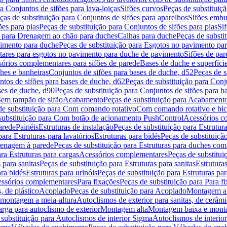
a Conjuntos de sifões para lava-loiças
Sifões curvos
Peças de substituiç
ças de substituição para Conjuntos de sifões para aparelhos
Sifões embu
ões para pias
Peças de substituição para Conjuntos de sifões para pias
Si
o para Drenagem ao chão para duches
Calhas para duche
Peças de substi
imento para duche
Peças de substituição para Esgotos no pavimento pa
tares para esgotos no pavimento para duche de pavimento
Sifões de par
sórios complementares para sifões de parede
Bases de duche e superfíci
ches e banheiras
Conjuntos de sifões para bases de duche, d52
Peças de s
tos de sifões para bases de duche, d62
Peças de substituição para Conj
ses de duche, d90
Peças de substituição para Conjuntos de sifões para b
 Sem tampão de sifão
Acabamento
Peças de substituição para Acabament
de substituição para Com comando rotativo
Com comando rotativo e bic
substituição para Com botão de acionamento PushControl
Acessórios co
arede
Painéis
Estruturas de instalação
Peças de substituição para Estrutura
para Estruturas para lavatórios
Estruturas para bidés
Peças de substituição
renagem à parede
Peças de substituição para Estruturas para duches co
ra Estruturas para cargas
Acessórios complementares
Peças de substitu
 para sanitas
Peças de substituição para Estruturas para sanitas
Estruturas
ara bidés
Estruturas para urinóis
Peças de substituição para Estruturas par
cessórios complementares
Para fixações
Peças de substituição para Para f
, de plástico
Acoplado
Peças de substituição para Acoplado
Montagem al
 montagem a meia-altura
Autoclismos de exterior para sanitas, de cerâm
rga para autoclismo de exterior
Montagem alta
Montagem baixa e monta
 substituição para Autoclismos de interior Sigma
Autoclismos de interi