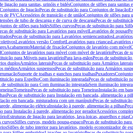
de ligação para sanitas, urinóis e bidés
Conjuntos de sifões para sanitas e
Conjuntos de ligação
Peças de substituição para Conjuntos de ligação
Ex
ões de PVC
Acessórios de transição e de união
Conjuntos de sifões para u
tensões de tubo de descarga e de curva de descarga
Peças de substituiç
juntos de sifões para bidés
Sifões curvos
Peças de substituição para Sif
eças de substituição para Lavatórios para móvel
Lavatórios de pousar
Pe
trados
Peças de substituição para Lavatórios semiencastrados
Lavatórios
coletivos
Lavatórios versão Comfort
Lavatórios para crianças
Lavatórios 
res
Acabamento
Material de fixação
Conjuntos de lavatório com móvel
C
l
Conjuntos de lavatórios para móvel com móvel de lavatório
Peças de s
ituição para Móveis para lavatório
Para lava-mãos
Peças de substituição
rios duplos
Armários laterais
Peças de substituição para Armários laterais
os médios
Armários suspensos
Peças de substituição para Armários susp
arrumação
Suporte de toalhas e ganchos para toalhas
Puxadores
Conjuntos
tituição para Espelho
Com iluminação integrada
Peças de substituição 
 de substituição para Com iluminação integrada
Sem iluminação integr
orneiras
Torneiras
Peças de substituição para Torneiras
Instalação em banc
lhas
Peças de substituição para Instalação em bancada, alimentação a pil
alação em bancada, misturadora com um manípulo
Peças de substituiçã
arede, alimentação elétrica
Instalação à parede, alimentação a pilhas
Peça
ão para Instalação à parede, alimentação por gerador
Acessórios comple
ório
Estruturas de ligação para lavatórios, lava-loiças, aparelhos e pias
Co
s curvos
Sifões curvos, modelo poupa-espaço
Peças de substituição par
rios
Sifões de tubo interior para lavatórios, modelo economizador de es
ão para Sifões embutidos
Ligações ao lavatório
Peças de substituição par