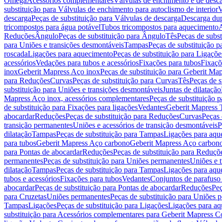
Omega
Acessórios complementares
Válvulas de enchimento e de desc
substituição para Válvulas de enchimento para autoclismo de interior
V
descarga
Peças de substituição para Válvulas de descarga
Descarga du
tricompostos para água potável
Tubos tricompostos para aquecimento
A
Reduções
Ângulo
Peças de substituição para Ângulo
Tês
Peças de subst
para Uniões e transições desmontáveis
Tampas
Peças de substituição 
roscada
Ligações para aquecimento
Peças de substituição para Ligaçõ
acessórios
Vedações para tubos e acessórios
Fixações para tubos
Fixaçõ
inox
Geberit Mapress Aço inox
Peças de substituição para Geberit Ma
para Reduções
Curvas
Peças de substituição para Curvas
Tês
Peças de s
substituição para Uniões e transições desmontáveis
Juntas de dilatação
Mapress Aço inox, acessórios complementares
Peças de substituição 
de substituição para Fixações para ligações
Vedantes
Geberit Mapress
abocardar
Reduções
Peças de substituição para Reduções
Curvas
Peças 
transição permanentes
Uniões e acessórios de transição desmontáveis
P
dilatação
Tampas
Peças de substituição para Tampas
Ligações para aqu
para tubos
Geberit Mapress Aço carbono
Geberit Mapress Aço carbon
para Pontas de abocardar
Reduções
Peças de substituição para Reduçõ
permanentes
Peças de substituição para Uniões permanentes
Uniões e 
dilatação
Tampas
Peças de substituição para Tampas
Ligações para aqu
tubos e acessórios
Fixações para tubos
Vedantes
Conjuntos de parafuso 
abocardar
Peças de substituição para Pontas de abocardar
Reduções
Peç
para Cruzetas
Uniões permanentes
Peças de substituição para Uniões 
Tampas
Ligações
Peças de substituição para Ligações
Ligações para a
substituição para Acessórios complementares para Geberit Mapress C