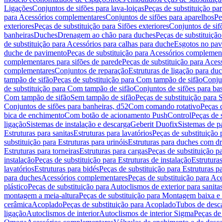
Ligações
Conjuntos de sifões para lava-loiças
Peças de substituição par
para Acessórios complementares
Conjuntos de sifões para aparelhos
Pe
exteriores
Peças de substituição para Sifões exteriores
Conjuntos de sif
banheiras
Duches
Drenagem ao chão para duches
Peças de substituiçã
de substituição para Acessórios para calhas para duche
Esgotos no pav
duche de pavimento
Peças de substituição para Acessórios complemen
complementares para sifões de parede
Peças de substituição para Aces
complementares
Conjuntos de reparação
Estruturas de ligação para du
tampão de sifão
Peças de substituição para Com tampão de sifão
Conjun
de substituição para Com tampão de sifão
Conjuntos de sifões para ba
Com tampão de sifão
Sem tampão de sifão
Peças de substituição para
Conjuntos de sifões para banheiras, d52
Com comando rotativo
Peças 
bica de enchimento
Com botão de acionamento PushControl
Peças de 
ligação
Sistemas de instalação e descarga
Geberit Duofix
Sistemas de p
Estruturas para sanitas
Estruturas para lavatórios
Peças de substituição 
substituição para Estruturas para urinóis
Estruturas para duches com d
Estruturas para torneiras
Estruturas para cargas
Peças de substituição pa
instalação
Peças de substituição para Estruturas de instalação
Estruturas
lavatórios
Estruturas para bidés
Peças de substituição para Estruturas p
para duches
Acessórios complementares
Peças de substituição para A
plástico
Peças de substituição para Autoclismos de exterior para sanitas
montagem a meia-altura
Peças de substituição para Montagem baixa e
cerâmica
Acoplado
Peças de substituição para Acoplado
Tubos de desca
ligação
Autoclismos de interior
Autoclismos de interior Sigma
Peças de