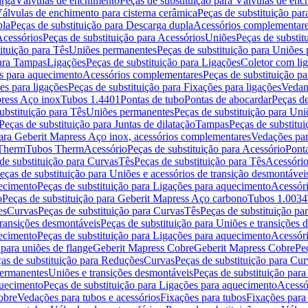
arga
Válvulas de enchimento
Peças de substituição para Válvulas de en
álvulas de enchimento para cisterna cerâmica
Peças de substituição par
pla
Peças de substituição para Descarga dupla
Acessórios complementar
cessórios
Peças de substituição para Acessórios
Uniões
Peças de substit
ituição para Tês
Uniões permanentes
Peças de substituição para Uniões
para Tampas
Ligações
Peças de substituição para Ligações
Coletor com li
es para aquecimento
Acessórios complementares
Peças de substituição p
es para ligações
Peças de substituição para Fixações para ligações
Vedan
press Aço inox
Tubos 1.4401
Pontas de tubo
Pontas de abocardar
Peças de
ubstituição para Tês
Uniões permanentes
Peças de substituição para Un
Peças de substituição para Juntas de dilatação
Tampas
Peças de substitu
para Geberit Mapress Aço inox, acessórios complementares
Vedações par
 Therm
Tubos Therm
Acessório
Peças de substituição para Acessório
Pont
de substituição para Curvas
Tês
Peças de substituição para Tês
Acessório
eças de substituição para Uniões e acessórios de transição desmontávei
ecimento
Peças de substituição para Ligações para aquecimento
Acessór
o
Peças de substituição para Geberit Mapress Aço carbono
Tubos 1.0034
es
Curvas
Peças de substituição para Curvas
Tês
Peças de substituição pa
transições desmontáveis
Peças de substituição para Uniões e transições 
ecimento
Peças de substituição para Ligações para aquecimento
Acessór
para uniões de flange
Geberit Mapress Cobre
Geberit Mapress Cobre
Pe
as de substituição para Reduções
Curvas
Peças de substituição para Cur
permanentes
Uniões e transições desmontáveis
Peças de substituição par
quecimento
Peças de substituição para Ligações para aquecimento
Acessó
obre
Vedações para tubos e acessórios
Fixações para tubos
Fixações para