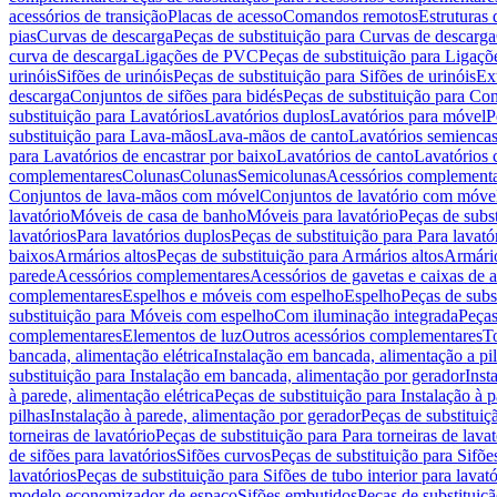
acessórios de transição
Placas de acesso
Comandos remotos
Estruturas 
pias
Curvas de descarga
Peças de substituição para Curvas de descarga
curva de descarga
Ligações de PVC
Peças de substituição para Ligaç
urinóis
Sifões de urinóis
Peças de substituição para Sifões de urinóis
Ex
descarga
Conjuntos de sifões para bidés
Peças de substituição para Con
substituição para Lavatórios
Lavatórios duplos
Lavatórios para móvel
P
substituição para Lava-mãos
Lava-mãos de canto
Lavatórios semiencas
para Lavatórios de encastrar por baixo
Lavatórios de canto
Lavatórios 
complementares
Colunas
Colunas
Semicolunas
Acessórios complementa
Conjuntos de lava-mãos com móvel
Conjuntos de lavatório com móve
lavatório
Móveis de casa de banho
Móveis para lavatório
Peças de subst
lavatórios
Para lavatórios duplos
Peças de substituição para Para lavató
baixos
Armários altos
Peças de substituição para Armários altos
Armári
parede
Acessórios complementares
Acessórios de gavetas e caixas de 
complementares
Espelhos e móveis com espelho
Espelho
Peças de subs
substituição para Móveis com espelho
Com iluminação integrada
Peças
complementares
Elementos de luz
Outros acessórios complementares
T
bancada, alimentação elétrica
Instalação em bancada, alimentação a pi
substituição para Instalação em bancada, alimentação por gerador
Inst
à parede, alimentação elétrica
Peças de substituição para Instalação à p
pilhas
Instalação à parede, alimentação por gerador
Peças de substituiç
torneiras de lavatório
Peças de substituição para Para torneiras de lavat
de sifões para lavatórios
Sifões curvos
Peças de substituição para Sifõe
lavatórios
Peças de substituição para Sifões de tubo interior para lavató
modelo economizador de espaço
Sifões embutidos
Peças de substituiç