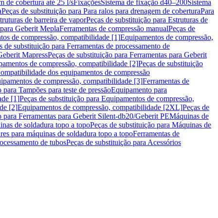
m de cobertura até 25 l/s
Fixações
Sistema de fixação d40–200
Sistema
a
Peças de substituição para Para ralos para drenagem de cobertura
Para
truturas de barreira de vapor
Peças de substituição para Estruturas de
 para Geberit Mepla
Ferramentas de compressão manual
Peças de
tos de compressão, compatibilidade [1]
Equipamentos de compressão,
s de substituição para Ferramentas de processamento de
Geberit Mapress
Peças de substituição para Ferramentas para Geberit
pamentos de compressão, compatibilidade [2]
Peças de substituição
 Compatibilidade dos equipamentos de compressão
uipamentos de compressão, compatibilidade [3]
Ferramentas de
o para Tampões para teste de pressão
Equipamento para
de [1]
Peças de substituição para Equipamentos de compressão,
de [2]
Equipamentos de compressão, compatibilidade [2XL]
Peças de
o para Ferramentas para Geberit Silent-db20/Geberit PE
Máquinas de
nas de soldadura topo a topo
Peças de substituição para Máquinas de
res para máquinas de soldadura topo a topo
Ferramentas de
rocessamento de tubos
Peças de substituição para Acessórios