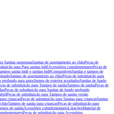
ara Sanitas suspensas
Sanitas de assentamento ao chão
Peças de
tituição para Para sanitas bidé
Acessórios complementares
Peças de
tampos sanita bidé e sanitas bidé
Consumíveis
Sanitas e tampos de
rofundo
Sanitas de assentamento ao chão
Peças de substituição para
o profundo para autoclismos de exterior acoplados
Sanitas de fundo
ças de substituição para Tampos de sanita
Tampos de sanita
Peças de
das
Peças de substituição para Sanitas de fundo profundo
fort
Peças de substituição para Tampos de sanita versão
para crianças
Peças de substituição para Sanitas para crianças
Sanitas
 chão
Tampos de sanita para crianças
Peças de substituição para
entos de sanita
Acessórios complementares
Ligações
Material de
omplementares
Peças de substituição para Acessórios