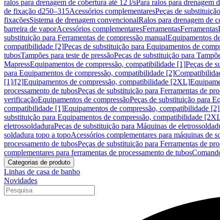
ralos para drenagem de cobertura até 12 l/s
Para ralos para drenagem de
de fixação d250–315
Acessórios complementares
Peças de substituiçã
fixações
Sistema de drenagem convencional
Ralos para drenagem de c
barreira de vapor
Acessórios complementares
Ferramentas
Ferramentas
substituição para Ferramentas de compressão manual
Equipamentos de
compatibilidade [2]
Peças de substituição para Equipamentos de compr
tubos
Tampões para teste de pressão
Peças de substituição para Tampõe
Mapress
Equipamentos de compressão, compatibilidade [1]
Peças de s
para Equipamentos de compressão, compatibilidade [2]
Compatibilida
[1]/[2]
Equipamentos de compressão, compatibilidade [2XL]
Equipamen
processamento de tubos
Peças de substituição para Ferramentas de pr
verificação
Equipamentos de compressão
Peças de substituição para 
compatibilidade [1]
Equipamentos de compressão, compatibilidade [2]
substituição para Equipamentos de compressão, compatibilidade [2X
eletrossoldadura
Peças de substituição para Máquinas de eletrossoldad
soldadura topo a topo
Acessórios complementares para máquinas de so
processamento de tubos
Peças de substituição para Ferramentas de pr
complementares para ferramentas de processamento de tubos
Comando
Categorias de produto
Linhas de casa de banho
Novidades