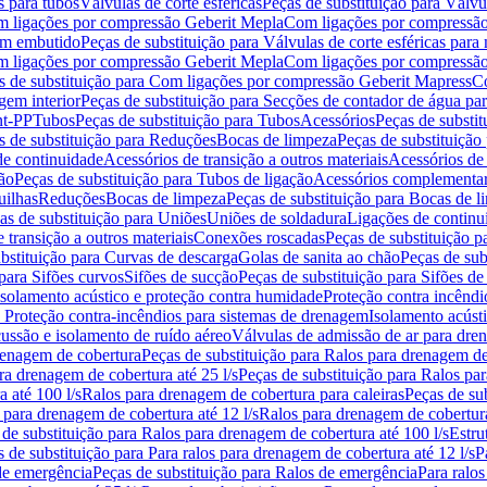
s para tubos
Válvulas de corte esféricas
Peças de substituição para Válvul
om ligações por compressão Geberit Mepla
Com ligações por compressão
gem embutido
Peças de substituição para Válvulas de corte esféricas pa
om ligações por compressão Geberit Mepla
Com ligações por compressã
s de substituição para Com ligações por compressão Geberit Mapress
Co
gem interior
Peças de substituição para Secções de contador de água pa
nt-PP
Tubos
Peças de substituição para Tubos
Acessórios
Peças de substit
s de substituição para Reduções
Bocas de limpeza
Peças de substituição
de continuidade
Acessórios de transição a outros materiais
Acessórios de
ão
Peças de substituição para Tubos de ligação
Acessórios complementa
uilhas
Reduções
Bocas de limpeza
Peças de substituição para Bocas de 
as de substituição para Uniões
Uniões de soldadura
Ligações de continu
 transição a outros materiais
Conexões roscadas
Peças de substituição 
bstituição para Curvas de descarga
Golas de sanita ao chão
Peças de sub
 para Sifões curvos
Sifões de sucção
Peças de substituição para Sifões de
 isolamento acústico e proteção contra humidade
Proteção contra incêndi
a Proteção contra-incêndios para sistemas de drenagem
Isolamento acúst
cussão e isolamento de ruído aéreo
Válvulas de admissão de ar para dr
renagem de cobertura
Peças de substituição para Ralos para drenagem d
ra drenagem de cobertura até 25 l/s
Peças de substituição para Ralos par
 até 100 l/s
Ralos para drenagem de cobertura para caleiras
Peças de su
 para drenagem de cobertura até 12 l/s
Ralos para drenagem de cobertura
 de substituição para Ralos para drenagem de cobertura até 100 l/s
Estru
 de substituição para Para ralos para drenagem de cobertura até 12 l/s
P
de emergência
Peças de substituição para Ralos de emergência
Para ralos