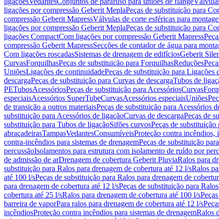
ligações
Vedantes
Conjuntos de parafuso para uniões de flange
Válvula
ligações por compressão Geberit Mepla
Peças de substituição para C
compressão Geberit Mapress
Válvulas de corte esféricas para monta
ligações por compressão Geberit Mepla
Peças de substituição para C
ligações Compact
Com ligações por compressão Geberit Mapress
Peça
compressão Geberit Mapress
Secções de contador de água para monta
Com ligações roscadas
Sistemas de drenagem de edifícios
Geberit Sile
Curvas
Forquilhas
Peças de substituição para Forquilhas
Reduções
Peça
Uniões
Ligações de continuidade
Peças de substituição para Ligações 
descarga
Peças de substituição para Curvas de descarga
Tubos de ligaç
PE
Tubos
Acessórios
Peças de substituição para Acessórios
Curvas
Forq
especiais
Acessórios SuperTube
Curvas
Acessórios especiais
Uniões
Peç
de transição a outros materiais
Peças de substituição para Acessórios de
substituição para Acessórios de ligação
Curvas de descarga
Peças de su
substituição para Tubos de ligação
Sifões curvos
Peças de substituição
abraçadeiras
Tampas
Vedantes
Consumíveis
Proteção contra incêndios,
contra-incêndios para sistemas de drenagem
Peças de substituição par
percussão
Isolamentos para estrutura com isolamento de ruído por per
de admissão de ar
Drenagem de cobertura Geberit Pluvia
Ralos para d
substituição para Ralos para drenagem de cobertura até 12 l/s
Ralos pa
até 100 l/s
Peças de substituição para Ralos para drenagem de cobertura
para drenagem de cobertura até 12 l/s
Peças de substituição para Ralos
cobertura até 25 l/s
Ralos para drenagem de cobertura até 100 l/s
Peças
barreira de vapor
Para ralos para drenagem de cobertura até 12 l/s
Peças
incêndios
Proteção contra incêndios para sistemas de drenagem
Ralos 