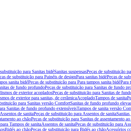
substituição para Sanitas bidé
Sanitas suspensas
Peças de substituição p
ças de substituição para Painéis de design
Para sanitas bidé
Peças de subs
pos sanita bidé
Peças de substituição para Para tampos sanita bidé
Para 
nitas de fundo profundo
Peças de substituição para Sanitas de fundo p
lismos de exterior acoplados
Peças de substituição para Sanitas de fund
smos de exterior para sanitas, de cerâmica
Acoplado
Tampos de sanita
Pe
bstituição para Sanitas versão Comfort
Sanitas de fundo profundo eleva
para Sanitas de fundo profundo extensíveis
Tampos de sanita versão Com
Assentos de sanita
Peças de substituição para Assentos de sanita
Sanitas 
entamento ao chão
Peças de substituição para Sanitas de assentamento ao
 para Tampos de sanita
Assentos de sanita
Peças de substituição para Ass
sos
Bidés ao chão
Peças de substituição para Bidés ao chão
Acessórios c