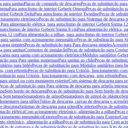
 para sanitas
Placas de comando de descarga
Peças de substituição par
Sigma
Para autoclismo de interior Geberit Omega
Peças de substituição p
terior Geberit Delta
Para autoclismo de interior Twinline
Peças de substit
cionamento eletrónico
Peças de substituição para Sistemas de descarga 
 Para alimentação elétrica, para autoclismo de interior Geberit Sigma 1
 autoclismos de interior Geberit Sigma 8 cm
Para alimentação elétrica, 
Omega 12 cm
Para alimentação a pilhas, para autoclismo de interior Gebe
 para sanitas com acionamento pneumático
Peças de substituição para 
scarga simples
Peças de substituição para Para descarga simples
Acessóri
a para sanitas
Conjuntos de instalação
Peças de substituição para Conjun
escarga para sanita com acionamento eletrónico
Módulos sanitários Geber
uição para Para sanitas suspensas
Para sanitas ao chão
Peças de substitui
itários para bidés
Peças de substituição para Módulos sanitários para bi
ga, com rebordo
Peças de substituição para Urinóis, funcionamento com
bstituição para Urinóis, funcionamento com descarga, sem rebordo
Para
 para urinol ou com montagem exterior
Com sistema de descarga para ur
Peças de substituição para Para sistema de descarga para urinóis integra
mpa
Sem bordo de descarga
Peças de substituição para Sem bordo de des
ara Sem tampa
Separadores de urinol
Separadores de urinol de plástico
Sep
lementares para sifões
Tubos de descarga, curvas de descarga e acessóri
de descarga
Sistemas de descarga para urinol
De interior
Peças de substitu
tação elétrica
Com acionamento eletrónico, alimentação a pilhas
Peças d
acionamento pneumático
Exterior
Peças de substituição para Exterior
Com 
o eletrónico, alimentação a pilhas
Peças de substituição para Com acio
s
Kits de estrutura e de substituição
Peças de substituição para Kits de est