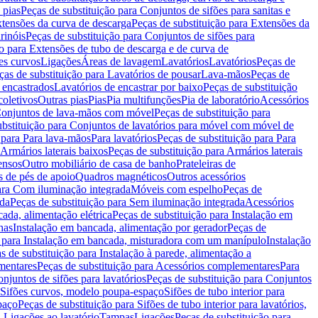
 pias
Peças de substituição para Conjuntos de sifões para sanitas e
tensões da curva de descarga
Peças de substituição para Extensões da
rinóis
Peças de substituição para Conjuntos de sifões para
ão para Extensões de tubo de descarga e de curva de
ões curvos
Ligações
Áreas de lavagem
Lavatórios
Lavatórios
Peças de
ças de substituição para Lavatórios de pousar
Lava-mãos
Peças de
 encastrados
Lavatórios de encastrar por baixo
Peças de substituição
coletivos
Outras pias
Pias
Pia multifunções
Pia de laboratório
Acessórios
onjuntos de lava-mãos com móvel
Peças de substituição para
ubstituição para Conjuntos de lavatórios para móvel com móvel de
 para Para lava-mãos
Para lavatórios
Peças de substituição para Para
Armários laterais baixos
Peças de substituição para Armários laterais
ensos
Outro mobiliário de casa de banho
Prateleiras de
 de pés de apoio
Quadros magnéticos
Outros acessórios
para Com iluminação integrada
Móveis com espelho
Peças de
ada
Peças de substituição para Sem iluminação integrada
Acessórios
ada, alimentação elétrica
Peças de substituição para Instalação em
has
Instalação em bancada, alimentação por gerador
Peças de
o para Instalação em bancada, misturadora com um manípulo
Instalação
s de substituição para Instalação à parede, alimentação a
mentares
Peças de substituição para Acessórios complementares
Para
njuntos de sifões para lavatórios
Peças de substituição para Conjuntos
a Sifões curvos, modelo poupa-espaço
Sifões de tubo interior para
paço
Peças de substituição para Sifões de tubo interior para lavatórios,
a Ligações ao lavatório
Tampas
Ligações
Peças de substituição para