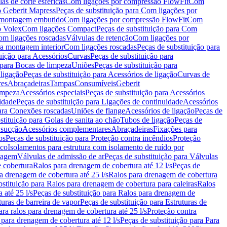
as de corte esféricas
Com ligações por compressão FlowFit
Com
 Geberit Mapress
Peças de substituição para Com ligações por
ra montagem embutido
Com ligações por compressão FlowFit
Com
o Volex
Com ligações Compact
Peças de substituição para Com
m ligações roscadas
Válvulas de retenção
Com ligações por
ra montagem interior
Com ligações roscadas
Peças de substituição para
uição para Acessórios
Curvas
Peças de substituição para
 para Bocas de limpeza
Uniões
Peças de substituição para
 ligação
Peças de substituição para Acessórios de ligação
Curvas de
res
Abraçadeiras
Tampas
Consumíveis
Geberit
limpeza
Acessórios especiais
Peças de substituição para Acessórios
idade
Peças de substituição para Ligações de continuidade
Acessórios
para Conexões roscadas
Uniões de flange
Acessórios de ligação
Peças de
stituição para Golas de sanita ao chão
Tubos de ligação
Peças de
 sucção
Acessórios complementares
Abraçadeiras
Fixações para
os
Peças de substituição para Proteção contra incêndios
Proteção
ico
Isolamentos para estrutura com isolamento de ruído por
enagem
Válvulas de admissão de ar
Peças de substituição para Válvulas
e cobertura
Ralos para drenagem de cobertura até 12 l/s
Peças de
a drenagem de cobertura até 25 l/s
Ralos para drenagem de cobertura
bstituição para Ralos para drenagem de cobertura para caleiras
Ralos
 até 25 l/s
Peças de substituição para Ralos para drenagem de
turas de barreira de vapor
Peças de substituição para Estruturas de
ara ralos para drenagem de cobertura até 25 l/s
Proteção contra
 para drenagem de cobertura até 12 l/s
Peças de substituição para Para