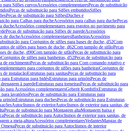
ão para Sifões curvos
Acessórios complementares
Peças de substituição
tidos
Peças de substituição para Sifões embutidos
Sifões
fões
Peças de substituição para Sifões
Duches e
tuição para Calhas para duche
Acessórios para calhas para duche
Peças
ra duche
Acessórios complementares para esgotos no pavimento para
ede
Peças de substituição para Sifões de parede
Acessórios
es de duche
Acessórios complementares
Banheiras
Acessórios
ubstituição para Conjuntos de sifões para bases de duche, d52
Com
untos de sifões para bases de duche, d62
Com tampão de sifão
Peças
ases de duche, d90
Com tampão de sifão
Peças de substituição para
o
Conjuntos de sifões para banheiras, d52
Peças de substituição para
a de enchimento
Peças de substituição para Com comando rotativo e
mplementares para conjuntos de sifões para banheiras
Conjuntos de
s de instalação
Estruturas para sanitas
Peças de substituição para
 para Estruturas para bidés
Estruturas para urinóis
Peças de
m drenagem à parede
Estruturas para torneiras
Peças de substituição para
ição para Acessórios complementares
Geberit Kombifix
Estruturas de
 para lavatórios
Peças de substituição para Estruturas para
a urinóis
Estruturas para duches
Peças de substituição para Estruturas
ixações
Autoclismos de exterior
Autoclismos de exterior para sanitas, de
ta
Peças de substituição para Montagem alta
Montagem baixa e
ica
Peças de substituição para Autoclismos de exterior para sanitas, de
gem a meia-altura
Acessórios complementares
Vedantes
Mangas de
or Omega
Peças de substituição para Autoclismos de interior