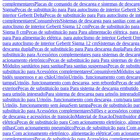
complementares
Placas de comando de descarga e sistemas de descarga
Sigma
Peças de substituição para Para autoclismo de interior Geberit 
interior Geberit Delta
Peças de substituição para Para autoclismo de in
complementares
Consumíveis
Sistemas de descarga para sanitas com a
autoclismo de interior Geberit Sigma 12 cm
Peças de substituição para
Sigma 8 cm
Peças de substituição para Para alimentação elétrica, para
para Para alimentação elétrica, para autoclismo de interior Geberit 
para autoclismo de interior Geberit Sigma 12 cm
Sistemas de descarga
descarga dupla
Peças de substituição para Para descarga dupla
Para de
substituição para Acessórios complementares para sistemas de descarg
acionamento eletrónico
Peças de substituição para Para sistemas de d
Módulos sanitários para sanitas
Para sanitas suspensas
Peças de substit
substituição para Acessórios complementares
Consumíveis
Módulos san
bidés suspensos e ao chão
Urinóis
Urinóis, funcionamento com descar
tampa
Urinóis, funcionamento com descarga, sem rebordo
Peças de su
exterior
Peças de substituição para Para sistema de descarga embutido
para urinóis integrado
Para sistema de descarga para urinóis integrado
substituição para Urinóis, funcionamento com descarga, com/para ta
Urinóis, funcionamento sem água
Sem tampa
Peças de substituição p
substituição para Acessórios complementares
Sifões e acessórios comp
de descarga e acessórios de transição
Material de fixação
Distribuidor 
elétrica
Peças de substituição para Com acionamento eletrónico, alimen
pilhas
Com acionamento pneumático
Peças de substituição para Com 
para Com acionamento eletrónico, alimentação elétrica
Com acionament
complementares
Peças de substituição para Acessórios complementare