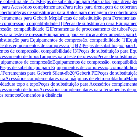
 cobertura até 25 l/s
Peças de substituição para Para ralos para drenage
o para Acessórios complementares
Para ralos para drenagem de cobertur
obertura
Peças de substituição para Ralos para drenagem de cobertura
Es
Ferramentas para Geberit Mepla
Peças de substituição para Ferramentas
 compressão, compatibilidade [1]
Peças de substituição para Equipamen
essão, compatibilidade [2]
Ferramentas de processamento de tubos
Peça
s para teste de pressão
Equipamento para verificação
Ferramentas para 
ubstituição para Equipamentos de compressão, compatibilidade [1]
Equi
de dos equipamentos de compressão [1]/[2]
Peças de substituição para
tos de compressão, compatibilidade [3]
Peças de substituição para Eq
ocessamento de tubos
Tampões para teste de pressão
Peças de substituiçã
Equipamentos de compressão
Equipamentos de compressão, compatibilida
Peças de substituição para Equipamentos de compressão, compatibilida
L]
Ferramentas para Geberit Silent-db20/Geberit PE
Peças de substituiçã
ura
Acessórios complementares para máquinas de eletrossoldadura
Máqui
ldadura topo a topo
Peças de substituição para Acessórios complementa
ocessamento de tubos
Acessórios complementares para ferramentas de p
s remotos
Comandos à distância