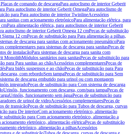
a Placas de comando de descarga
Para autoclismo de interior Geberit
ara Para autoclismo de interior Geberit Omega
Para autoclismo de
uição para Para autoclismo de interior Twinline
Acessórios
para sanitas com acionamento eletrónico
Para alimentação elétrica, para
2 cm
Para alimentação elétrica, para autoclismos de interior Geberit
para autoclismo de interior Geberit Omega 12 cm
Peças de substituição
rit Sigma 12 cm
Peças de substituição para Para alimentação a pilhas,
Sistemas de descarga para sanitas com acionamento pneumático
Para
os complementares para sistemas de descarga para sanitas
Peças de
tos de instalação
Para sistemas de descarga para sanita com
it Monolith
Módulos sanitários para sanitas
Peças de substituição para
ção para Para sanitas ao chão
Acessórios complementares
Peças de
dés
Para bidés suspensos e ao chão
Peças de substituição para Para
 descarga, com rebordo
Sem tampa
Peças de substituição para Sem
 sistema de descarga embutido para urinol ou com montagem
inóis integrado
Peças de substituição para Com sistema de descarga
do
Urinóis, funcionamento com descarga, com/para tampa
Peças de
carga
Urinóis, funcionamento sem água
Peças de substituição para
aradores de urinol de vidro
Acessórios complementares
Peças de
os de transição
Peças de substituição para Tubos de descarga, curvas
ição para De interior
Com acionamento eletrónico, alimentação
e substituição para Com acionamento eletrónico, alimentação a
acionamento eletrónico, alimentação elétrica
Peças de substituição
namento eletrónico, alimentação a pilhas
Acessórios
rutura e de substituição
Tubos de descarga, curvas de descarga e