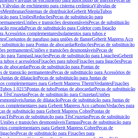
chimento
Válvulas de enchimento para autoclismo de interior
Peças de
a Válvulas de enchimento para cisterna cerâmica
Válvulas de
es
Membranas
Sistemas de distribuição
Geberit Mepla
Tubos
uição para Uniões
Reduções
Peças de substituição para
 permanentes
Uniões e transições desmontáveis
Peças de substituição
gação roscada
Peças de substituição para Coletor com ligação
ara Acessórios complementares
Isolamentos para tubos e
tes
Conjuntos de parafuso para uniões de flange
Geberit Mapress Aço
 substituição para Pontas de abocardar
Reduções
Peças de substituição
iões permanentes
Uniões e transições desmontáveis
Peças de
ição para Tampas
Ligações
Peças de substituição para Ligações
Geberit
a tubos e acessórios
Fixações para tubos
Fixações para ligações
Peças
as de abocardar
Peças de substituição para Pontas de
s de transição permanentes
Peças de substituição para Acessórios de
s
Juntas de dilatação
Peças de substituição para Juntas de
ios complementares para Geberit Mapress Therm
Vedantes
Fixações
Tubos 1.0215
Pontas de tubo
Pontas de abocardar
Peças de substituição
ra Tês
Cruzetas
Peças de substituição para Cruzetas
Uniões
desmontáveis
Juntas de dilatação
Peças de substituição para Juntas de
ios complementares para Geberit Mapress Aço carbono
Vedações para
ças de substituição para Geberit Mapress Cobre
Pontas de
vas
Tês
Peças de substituição para Tês
Cruzetas
Peças de substituição
a Uniões e transições desmontáveis
Tampas
Peças de substituição para
rios complementares para Geberit Mapress Cobre
Peças de
 ligações
Peças de substituição para Fixações para