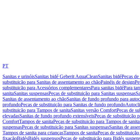
PT
Sanitas e urinóis
Sanitas bidé Geberit AquaClean
Sanitas bidé
Peças de 
substituição para Sanitas de assentamento ao chão
Painéis de design
Pe
substituição para Acessórios complementares
Para sanitas bidé
Para tam
sanita
Sanitas suspensas
Peças de substituição para Sanitas suspensas
Sa
Sanitas de assentamento ao chão
Sanitas de fundo profundo para autoc
profundo
Peças de substituição para Sanitas de fundo profundo
Autocli
substituição para Tampos de sanita
Sanitas versão Comfort
Peças de su
elevadas
Sanitas de fundo profundo extensíveis
Peças de substituição 
Comfort
Tampos de sanita
Peças de substituição para Tampos de sanita
suspensas
Peças de substituição para Sanitas suspensas
Sanitas de ass
Tampos de sanita para crianças
Tampos de sanita
Peças de substituição
fixação
Bidés
Bidés suspensos
Peças de substituição para Bidés suspen