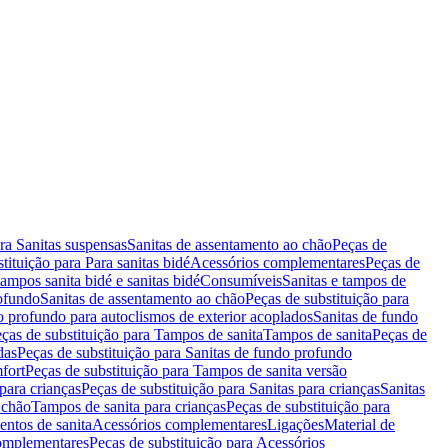
ara Sanitas suspensas
Sanitas de assentamento ao chão
Peças de
tituição para Para sanitas bidé
Acessórios complementares
Peças de
tampos sanita bidé e sanitas bidé
Consumíveis
Sanitas e tampos de
rofundo
Sanitas de assentamento ao chão
Peças de substituição para
o profundo para autoclismos de exterior acoplados
Sanitas de fundo
ças de substituição para Tampos de sanita
Tampos de sanita
Peças de
das
Peças de substituição para Sanitas de fundo profundo
fort
Peças de substituição para Tampos de sanita versão
para crianças
Peças de substituição para Sanitas para crianças
Sanitas
 chão
Tampos de sanita para crianças
Peças de substituição para
entos de sanita
Acessórios complementares
Ligações
Material de
omplementares
Peças de substituição para Acessórios