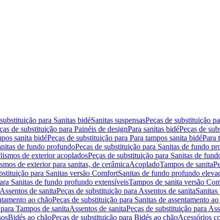
substituição para Sanitas bidé
Sanitas suspensas
Peças de substituição p
ças de substituição para Painéis de design
Para sanitas bidé
Peças de subs
pos sanita bidé
Peças de substituição para Para tampos sanita bidé
Para 
nitas de fundo profundo
Peças de substituição para Sanitas de fundo p
lismos de exterior acoplados
Peças de substituição para Sanitas de fund
smos de exterior para sanitas, de cerâmica
Acoplado
Tampos de sanita
Pe
bstituição para Sanitas versão Comfort
Sanitas de fundo profundo eleva
para Sanitas de fundo profundo extensíveis
Tampos de sanita versão Com
Assentos de sanita
Peças de substituição para Assentos de sanita
Sanitas 
entamento ao chão
Peças de substituição para Sanitas de assentamento ao
 para Tampos de sanita
Assentos de sanita
Peças de substituição para Ass
sos
Bidés ao chão
Peças de substituição para Bidés ao chão
Acessórios c