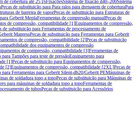
m de cobertura até 25 l/s
Fixações
Sistema de fixação d40–200
Sistema
a
Peças de substituição para Para ralos para drenagem de cobertura
Para
truturas de barreira de vapor
Peças de substituição para Estruturas de
 para Geberit Mepla
Ferramentas de compressão manual
Peças de
tos de compressão, compatibilidade [1]
Equipamentos de compressão,
s de substituição para Ferramentas de processamento de
Geberit Mapress
Peças de substituição para Ferramentas para Geberit
pamentos de compressão, compatibilidade [2]
Peças de substituição
 Compatibilidade dos equipamentos de compressão
uipamentos de compressão, compatibilidade [3]
Ferramentas de
o para Tampões para teste de pressão
Equipamento para
de [1]
Peças de substituição para Equipamentos de compressão,
de [2]
Equipamentos de compressão, compatibilidade [2XL]
Peças de
o para Ferramentas para Geberit Silent-db20/Geberit PE
Máquinas de
nas de soldadura topo a topo
Peças de substituição para Máquinas de
res para máquinas de soldadura topo a topo
Ferramentas de
rocessamento de tubos
Peças de substituição para Acessórios