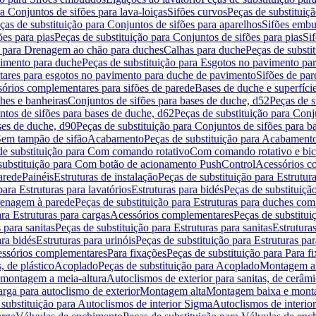
a Conjuntos de sifões para lava-loiças
Sifões curvos
Peças de substituiç
ças de substituição para Conjuntos de sifões para aparelhos
Sifões embu
ões para pias
Peças de substituição para Conjuntos de sifões para pias
Si
o para Drenagem ao chão para duches
Calhas para duche
Peças de substi
imento para duche
Peças de substituição para Esgotos no pavimento pa
tares para esgotos no pavimento para duche de pavimento
Sifões de par
sórios complementares para sifões de parede
Bases de duche e superfíci
ches e banheiras
Conjuntos de sifões para bases de duche, d52
Peças de s
tos de sifões para bases de duche, d62
Peças de substituição para Conj
ses de duche, d90
Peças de substituição para Conjuntos de sifões para b
 Sem tampão de sifão
Acabamento
Peças de substituição para Acabament
de substituição para Com comando rotativo
Com comando rotativo e bic
substituição para Com botão de acionamento PushControl
Acessórios co
arede
Painéis
Estruturas de instalação
Peças de substituição para Estrutura
para Estruturas para lavatórios
Estruturas para bidés
Peças de substituição
renagem à parede
Peças de substituição para Estruturas para duches co
ra Estruturas para cargas
Acessórios complementares
Peças de substitu
 para sanitas
Peças de substituição para Estruturas para sanitas
Estruturas
ara bidés
Estruturas para urinóis
Peças de substituição para Estruturas par
cessórios complementares
Para fixações
Peças de substituição para Para f
, de plástico
Acoplado
Peças de substituição para Acoplado
Montagem al
 montagem a meia-altura
Autoclismos de exterior para sanitas, de cerâm
rga para autoclismo de exterior
Montagem alta
Montagem baixa e monta
 substituição para Autoclismos de interior Sigma
Autoclismos de interi