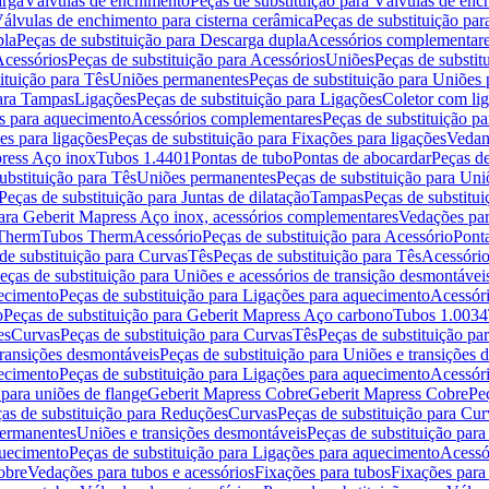
arga
Válvulas de enchimento
Peças de substituição para Válvulas de en
álvulas de enchimento para cisterna cerâmica
Peças de substituição par
pla
Peças de substituição para Descarga dupla
Acessórios complementar
cessórios
Peças de substituição para Acessórios
Uniões
Peças de substit
ituição para Tês
Uniões permanentes
Peças de substituição para Uniões
para Tampas
Ligações
Peças de substituição para Ligações
Coletor com li
es para aquecimento
Acessórios complementares
Peças de substituição p
es para ligações
Peças de substituição para Fixações para ligações
Vedan
press Aço inox
Tubos 1.4401
Pontas de tubo
Pontas de abocardar
Peças de
ubstituição para Tês
Uniões permanentes
Peças de substituição para Un
Peças de substituição para Juntas de dilatação
Tampas
Peças de substitu
para Geberit Mapress Aço inox, acessórios complementares
Vedações par
 Therm
Tubos Therm
Acessório
Peças de substituição para Acessório
Pont
de substituição para Curvas
Tês
Peças de substituição para Tês
Acessório
eças de substituição para Uniões e acessórios de transição desmontávei
ecimento
Peças de substituição para Ligações para aquecimento
Acessór
o
Peças de substituição para Geberit Mapress Aço carbono
Tubos 1.0034
es
Curvas
Peças de substituição para Curvas
Tês
Peças de substituição pa
transições desmontáveis
Peças de substituição para Uniões e transições 
ecimento
Peças de substituição para Ligações para aquecimento
Acessór
para uniões de flange
Geberit Mapress Cobre
Geberit Mapress Cobre
Pe
as de substituição para Reduções
Curvas
Peças de substituição para Cur
permanentes
Uniões e transições desmontáveis
Peças de substituição par
quecimento
Peças de substituição para Ligações para aquecimento
Acessó
obre
Vedações para tubos e acessórios
Fixações para tubos
Fixações para