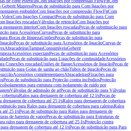
as de corte esféricas
Com ligações por compressão FlowFit
Com
 Geberit Mapress
Peças de substituição para Com ligações por
ra montagem embutido
Com ligações por compressão FlowFit
Com
o Volex
Com ligações Compact
Peças de substituição para Com
m ligações roscadas
Válvulas de retenção
Com ligações por
ra montagem interior
Com ligações roscadas
Peças de substituição para
uição para Acessórios
Curvas
Peças de substituição para
 para Bocas de limpeza
Uniões
Peças de substituição para
 ligação
Peças de substituição para Acessórios de ligação
Curvas de
res
Abraçadeiras
Tampas
Consumíveis
Geberit
limpeza
Acessórios especiais
Peças de substituição para Acessórios
idade
Peças de substituição para Ligações de continuidade
Acessórios
para Conexões roscadas
Uniões de flange
Acessórios de ligação
Peças de
stituição para Golas de sanita ao chão
Tubos de ligação
Peças de
 sucção
Acessórios complementares
Abraçadeiras
Fixações para
os
Peças de substituição para Proteção contra incêndios
Proteção
ico
Isolamentos para estrutura com isolamento de ruído por
enagem
Válvulas de admissão de ar
Peças de substituição para Válvulas
e cobertura
Ralos para drenagem de cobertura até 12 l/s
Peças de
a drenagem de cobertura até 25 l/s
Ralos para drenagem de cobertura
bstituição para Ralos para drenagem de cobertura para caleiras
Ralos
 até 25 l/s
Peças de substituição para Ralos para drenagem de
turas de barreira de vapor
Peças de substituição para Estruturas de
ara ralos para drenagem de cobertura até 25 l/s
Proteção contra
 para drenagem de cobertura até 12 l/s
Peças de substituição para Para