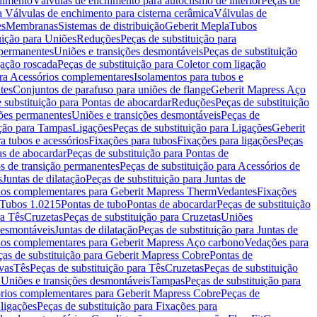
chimento
Válvulas de enchimento para autoclismo de interior
Peças de
a Válvulas de enchimento para cisterna cerâmica
Válvulas de
es
Membranas
Sistemas de distribuição
Geberit Mepla
Tubos
uição para Uniões
Reduções
Peças de substituição para
 permanentes
Uniões e transições desmontáveis
Peças de substituição
gação roscada
Peças de substituição para Coletor com ligação
ara Acessórios complementares
Isolamentos para tubos e
tes
Conjuntos de parafuso para uniões de flange
Geberit Mapress Aço
 substituição para Pontas de abocardar
Reduções
Peças de substituição
iões permanentes
Uniões e transições desmontáveis
Peças de
ição para Tampas
Ligações
Peças de substituição para Ligações
Geberit
a tubos e acessórios
Fixações para tubos
Fixações para ligações
Peças
as de abocardar
Peças de substituição para Pontas de
s de transição permanentes
Peças de substituição para Acessórios de
s
Juntas de dilatação
Peças de substituição para Juntas de
ios complementares para Geberit Mapress Therm
Vedantes
Fixações
Tubos 1.0215
Pontas de tubo
Pontas de abocardar
Peças de substituição
ra Tês
Cruzetas
Peças de substituição para Cruzetas
Uniões
desmontáveis
Juntas de dilatação
Peças de substituição para Juntas de
ios complementares para Geberit Mapress Aço carbono
Vedações para
ças de substituição para Geberit Mapress Cobre
Pontas de
vas
Tês
Peças de substituição para Tês
Cruzetas
Peças de substituição
a Uniões e transições desmontáveis
Tampas
Peças de substituição para
rios complementares para Geberit Mapress Cobre
Peças de
 ligações
Peças de substituição para Fixações para