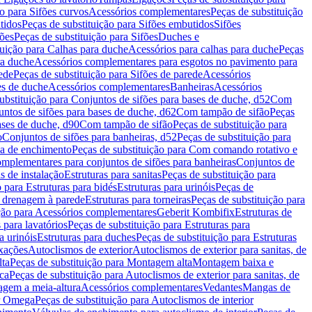
ão para Sifões curvos
Acessórios complementares
Peças de substituição
tidos
Peças de substituição para Sifões embutidos
Sifões
fões
Peças de substituição para Sifões
Duches e
tuição para Calhas para duche
Acessórios para calhas para duche
Peças
ra duche
Acessórios complementares para esgotos no pavimento para
ede
Peças de substituição para Sifões de parede
Acessórios
es de duche
Acessórios complementares
Banheiras
Acessórios
ubstituição para Conjuntos de sifões para bases de duche, d52
Com
untos de sifões para bases de duche, d62
Com tampão de sifão
Peças
ases de duche, d90
Com tampão de sifão
Peças de substituição para
o
Conjuntos de sifões para banheiras, d52
Peças de substituição para
a de enchimento
Peças de substituição para Com comando rotativo e
mplementares para conjuntos de sifões para banheiras
Conjuntos de
s de instalação
Estruturas para sanitas
Peças de substituição para
 para Estruturas para bidés
Estruturas para urinóis
Peças de
m drenagem à parede
Estruturas para torneiras
Peças de substituição para
ição para Acessórios complementares
Geberit Kombifix
Estruturas de
 para lavatórios
Peças de substituição para Estruturas para
a urinóis
Estruturas para duches
Peças de substituição para Estruturas
ixações
Autoclismos de exterior
Autoclismos de exterior para sanitas, de
ta
Peças de substituição para Montagem alta
Montagem baixa e
ica
Peças de substituição para Autoclismos de exterior para sanitas, de
gem a meia-altura
Acessórios complementares
Vedantes
Mangas de
or Omega
Peças de substituição para Autoclismos de interior