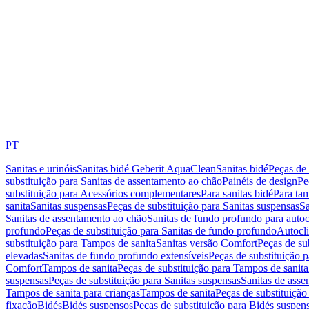
PT
Sanitas e urinóis
Sanitas bidé Geberit AquaClean
Sanitas bidé
Peças de 
substituição para Sanitas de assentamento ao chão
Painéis de design
Pe
substituição para Acessórios complementares
Para sanitas bidé
Para tam
sanita
Sanitas suspensas
Peças de substituição para Sanitas suspensas
Sa
Sanitas de assentamento ao chão
Sanitas de fundo profundo para autoc
profundo
Peças de substituição para Sanitas de fundo profundo
Autocli
substituição para Tampos de sanita
Sanitas versão Comfort
Peças de su
elevadas
Sanitas de fundo profundo extensíveis
Peças de substituição 
Comfort
Tampos de sanita
Peças de substituição para Tampos de sanita
suspensas
Peças de substituição para Sanitas suspensas
Sanitas de ass
Tampos de sanita para crianças
Tampos de sanita
Peças de substituição
fixação
Bidés
Bidés suspensos
Peças de substituição para Bidés suspen