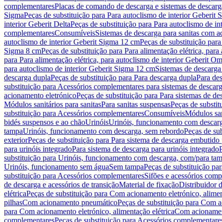
complementares
Placas de comando de descarga e sistemas de descarga
Sigma
Peças de substituição para Para autoclismo de interior Geberit 
interior Geberit Delta
Peças de substituição para Para autoclismo de in
complementares
Consumíveis
Sistemas de descarga para sanitas com a
autoclismo de interior Geberit Sigma 12 cm
Peças de substituição para
Sigma 8 cm
Peças de substituição para Para alimentação elétrica, para
para Para alimentação elétrica, para autoclismo de interior Geberit 
para autoclismo de interior Geberit Sigma 12 cm
Sistemas de descarga
descarga dupla
Peças de substituição para Para descarga dupla
Para de
substituição para Acessórios complementares para sistemas de descarg
acionamento eletrónico
Peças de substituição para Para sistemas de d
Módulos sanitários para sanitas
Para sanitas suspensas
Peças de substit
substituição para Acessórios complementares
Consumíveis
Módulos san
bidés suspensos e ao chão
Urinóis
Urinóis, funcionamento com descar
tampa
Urinóis, funcionamento com descarga, sem rebordo
Peças de su
exterior
Peças de substituição para Para sistema de descarga embutido
para urinóis integrado
Para sistema de descarga para urinóis integrado
substituição para Urinóis, funcionamento com descarga, com/para ta
Urinóis, funcionamento sem água
Sem tampa
Peças de substituição p
substituição para Acessórios complementares
Sifões e acessórios comp
de descarga e acessórios de transição
Material de fixação
Distribuidor 
elétrica
Peças de substituição para Com acionamento eletrónico, alimen
pilhas
Com acionamento pneumático
Peças de substituição para Com 
para Com acionamento eletrónico, alimentação elétrica
Com acionament
complementares
Peças de substituição para Acessórios complementare