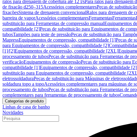
ralos para drenagem de cobertura até 12 l/s
Para ralos para drenagem de
de fixação d250–315
Acessórios complementares
Peças de substituiçã
fixações
Sistema de drenagem convencional
Ralos para drenagem de c
barreira de vapor
Acessórios complementares
Ferramentas
Ferramentas
substituição para Ferramentas de compressão manual
Equipamentos de
compatibilidade [2]
Peças de substituição para Equipamentos de compr
tubos
Tampões para teste de pressão
Peças de substituição para Tampõe
Mapress
Equipamentos de compressão, compatibilidade [1]
Peças de s
para Equipamentos de compressão, compatibilidade [2]
Compatibilida
[1]/[2]
Equipamentos de compressão, compatibilidade [2XL]
Equipamen
processamento de tubos
Peças de substituição para Ferramentas de pr
verificação
Equipamentos de compressão
Peças de substituição para 
compatibilidade [1]
Equipamentos de compressão, compatibilidade [2]
substituição para Equipamentos de compressão, compatibilidade [2X
eletrossoldadura
Peças de substituição para Máquinas de eletrossoldad
soldadura topo a topo
Acessórios complementares para máquinas de so
processamento de tubos
Peças de substituição para Ferramentas de pr
complementares para ferramentas de processamento de tubos
Comando
Categorias de produto
Linhas de casa de banho
Novidades