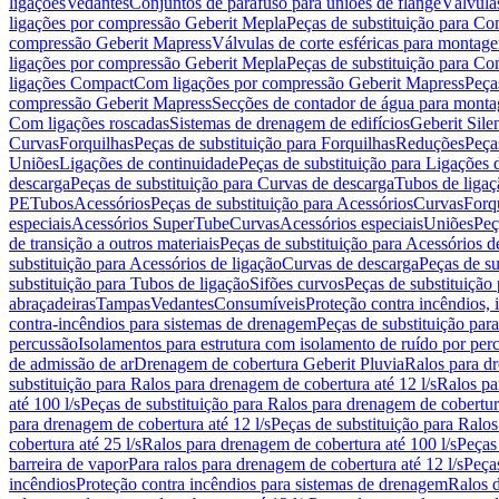
ligações
Vedantes
Conjuntos de parafuso para uniões de flange
Válvula
ligações por compressão Geberit Mepla
Peças de substituição para C
compressão Geberit Mapress
Válvulas de corte esféricas para monta
ligações por compressão Geberit Mepla
Peças de substituição para C
ligações Compact
Com ligações por compressão Geberit Mapress
Peça
compressão Geberit Mapress
Secções de contador de água para monta
Com ligações roscadas
Sistemas de drenagem de edifícios
Geberit Sile
Curvas
Forquilhas
Peças de substituição para Forquilhas
Reduções
Peça
Uniões
Ligações de continuidade
Peças de substituição para Ligações 
descarga
Peças de substituição para Curvas de descarga
Tubos de ligaç
PE
Tubos
Acessórios
Peças de substituição para Acessórios
Curvas
Forq
especiais
Acessórios SuperTube
Curvas
Acessórios especiais
Uniões
Peç
de transição a outros materiais
Peças de substituição para Acessórios de
substituição para Acessórios de ligação
Curvas de descarga
Peças de su
substituição para Tubos de ligação
Sifões curvos
Peças de substituição
abraçadeiras
Tampas
Vedantes
Consumíveis
Proteção contra incêndios,
contra-incêndios para sistemas de drenagem
Peças de substituição par
percussão
Isolamentos para estrutura com isolamento de ruído por per
de admissão de ar
Drenagem de cobertura Geberit Pluvia
Ralos para d
substituição para Ralos para drenagem de cobertura até 12 l/s
Ralos pa
até 100 l/s
Peças de substituição para Ralos para drenagem de cobertura
para drenagem de cobertura até 12 l/s
Peças de substituição para Ralos
cobertura até 25 l/s
Ralos para drenagem de cobertura até 100 l/s
Peças
barreira de vapor
Para ralos para drenagem de cobertura até 12 l/s
Peças
incêndios
Proteção contra incêndios para sistemas de drenagem
Ralos 