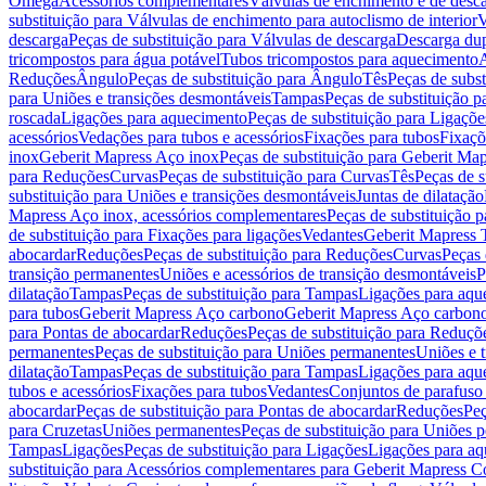
Omega
Acessórios complementares
Válvulas de enchimento e de desc
substituição para Válvulas de enchimento para autoclismo de interior
V
descarga
Peças de substituição para Válvulas de descarga
Descarga du
tricompostos para água potável
Tubos tricompostos para aquecimento
A
Reduções
Ângulo
Peças de substituição para Ângulo
Tês
Peças de subst
para Uniões e transições desmontáveis
Tampas
Peças de substituição 
roscada
Ligações para aquecimento
Peças de substituição para Ligaçõ
acessórios
Vedações para tubos e acessórios
Fixações para tubos
Fixaçõ
inox
Geberit Mapress Aço inox
Peças de substituição para Geberit Ma
para Reduções
Curvas
Peças de substituição para Curvas
Tês
Peças de s
substituição para Uniões e transições desmontáveis
Juntas de dilatação
Mapress Aço inox, acessórios complementares
Peças de substituição 
de substituição para Fixações para ligações
Vedantes
Geberit Mapress
abocardar
Reduções
Peças de substituição para Reduções
Curvas
Peças 
transição permanentes
Uniões e acessórios de transição desmontáveis
P
dilatação
Tampas
Peças de substituição para Tampas
Ligações para aqu
para tubos
Geberit Mapress Aço carbono
Geberit Mapress Aço carbon
para Pontas de abocardar
Reduções
Peças de substituição para Reduçõ
permanentes
Peças de substituição para Uniões permanentes
Uniões e 
dilatação
Tampas
Peças de substituição para Tampas
Ligações para aqu
tubos e acessórios
Fixações para tubos
Vedantes
Conjuntos de parafuso 
abocardar
Peças de substituição para Pontas de abocardar
Reduções
Peç
para Cruzetas
Uniões permanentes
Peças de substituição para Uniões 
Tampas
Ligações
Peças de substituição para Ligações
Ligações para a
substituição para Acessórios complementares para Geberit Mapress C