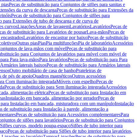
 pias
Peças de substituição para Conjuntos de sifões para sanitas e
tensões da curva de descarga
Peças de substituição para Extensões da
rinóis
Peças de substituição para Conjuntos de sifões para
ão para Extensões de tubo de descarga e de curva de
ões curvos
Ligações
Áreas de lavagem
Lavatórios
Lavatórios
Peças de
ças de substituição para Lavatórios de pousar
Lava-mãos
Peças de
 encastrados
Lavatórios de encastrar por baixo
Peças de substituição
coletivos
Outras pias
Pias
Pia multifunções
Pia de laboratório
Acessórios
onjuntos de lava-mãos com móvel
Peças de substituição para
ubstituição para Conjuntos de lavatórios para móvel com móvel de
 para Para lava-mãos
Para lavatórios
Peças de substituição para Para
Armários laterais baixos
Peças de substituição para Armários laterais
ensos
Outro mobiliário de casa de banho
Prateleiras de
 de pés de apoio
Quadros magnéticos
Outros acessórios
para Com iluminação integrada
Móveis com espelho
Peças de
ada
Peças de substituição para Sem iluminação integrada
Acessórios
ada, alimentação elétrica
Peças de substituição para Instalação em
has
Instalação em bancada, alimentação por gerador
Peças de
o para Instalação em bancada, misturadora com um manípulo
Instalação
s de substituição para Instalação à parede, alimentação a
mentares
Peças de substituição para Acessórios complementares
Para
njuntos de sifões para lavatórios
Peças de substituição para Conjuntos
a Sifões curvos, modelo poupa-espaço
Sifões de tubo interior para
paço
Peças de substituição para Sifões de tubo interior para lavatórios,
a Ligações ao lavatório
Tampas
Ligações
Peças de substituição para