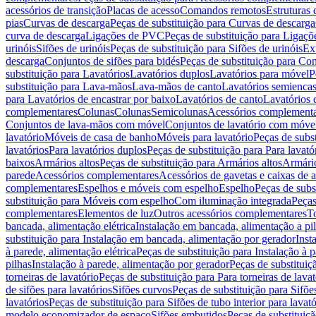
acessórios de transição
Placas de acesso
Comandos remotos
Estruturas 
pias
Curvas de descarga
Peças de substituição para Curvas de descarga
curva de descarga
Ligações de PVC
Peças de substituição para Ligaç
urinóis
Sifões de urinóis
Peças de substituição para Sifões de urinóis
Ex
descarga
Conjuntos de sifões para bidés
Peças de substituição para Con
substituição para Lavatórios
Lavatórios duplos
Lavatórios para móvel
P
substituição para Lava-mãos
Lava-mãos de canto
Lavatórios semiencas
para Lavatórios de encastrar por baixo
Lavatórios de canto
Lavatórios 
complementares
Colunas
Colunas
Semicolunas
Acessórios complementa
Conjuntos de lava-mãos com móvel
Conjuntos de lavatório com móve
lavatório
Móveis de casa de banho
Móveis para lavatório
Peças de subst
lavatórios
Para lavatórios duplos
Peças de substituição para Para lavató
baixos
Armários altos
Peças de substituição para Armários altos
Armári
parede
Acessórios complementares
Acessórios de gavetas e caixas de 
complementares
Espelhos e móveis com espelho
Espelho
Peças de subs
substituição para Móveis com espelho
Com iluminação integrada
Peças
complementares
Elementos de luz
Outros acessórios complementares
T
bancada, alimentação elétrica
Instalação em bancada, alimentação a pi
substituição para Instalação em bancada, alimentação por gerador
Inst
à parede, alimentação elétrica
Peças de substituição para Instalação à p
pilhas
Instalação à parede, alimentação por gerador
Peças de substituiç
torneiras de lavatório
Peças de substituição para Para torneiras de lavat
de sifões para lavatórios
Sifões curvos
Peças de substituição para Sifõe
lavatórios
Peças de substituição para Sifões de tubo interior para lavató
modelo economizador de espaço
Sifões embutidos
Peças de substituiç