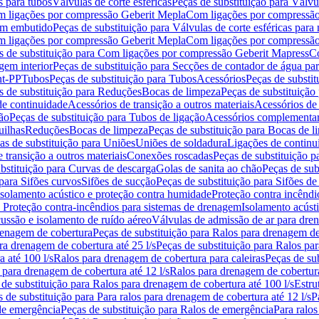
s para tubos
Válvulas de corte esféricas
Peças de substituição para Válvul
om ligações por compressão Geberit Mepla
Com ligações por compressão
gem embutido
Peças de substituição para Válvulas de corte esféricas pa
om ligações por compressão Geberit Mepla
Com ligações por compressã
s de substituição para Com ligações por compressão Geberit Mapress
Co
gem interior
Peças de substituição para Secções de contador de água pa
nt-PP
Tubos
Peças de substituição para Tubos
Acessórios
Peças de substit
s de substituição para Reduções
Bocas de limpeza
Peças de substituição
de continuidade
Acessórios de transição a outros materiais
Acessórios de
ão
Peças de substituição para Tubos de ligação
Acessórios complementa
uilhas
Reduções
Bocas de limpeza
Peças de substituição para Bocas de 
as de substituição para Uniões
Uniões de soldadura
Ligações de continu
 transição a outros materiais
Conexões roscadas
Peças de substituição 
bstituição para Curvas de descarga
Golas de sanita ao chão
Peças de sub
 para Sifões curvos
Sifões de sucção
Peças de substituição para Sifões de
 isolamento acústico e proteção contra humidade
Proteção contra incêndi
a Proteção contra-incêndios para sistemas de drenagem
Isolamento acúst
cussão e isolamento de ruído aéreo
Válvulas de admissão de ar para dr
renagem de cobertura
Peças de substituição para Ralos para drenagem d
ra drenagem de cobertura até 25 l/s
Peças de substituição para Ralos par
 até 100 l/s
Ralos para drenagem de cobertura para caleiras
Peças de su
 para drenagem de cobertura até 12 l/s
Ralos para drenagem de cobertura
 de substituição para Ralos para drenagem de cobertura até 100 l/s
Estru
 de substituição para Para ralos para drenagem de cobertura até 12 l/s
P
de emergência
Peças de substituição para Ralos de emergência
Para ralos