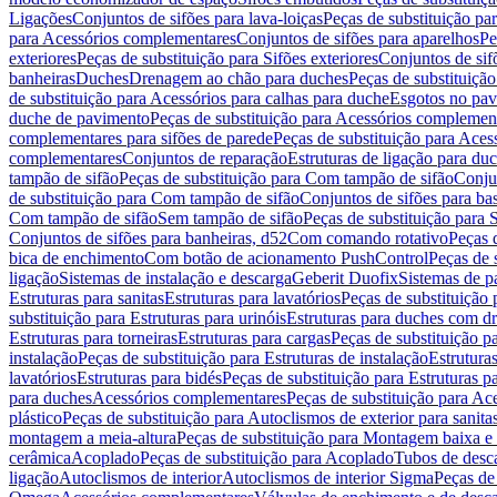
Ligações
Conjuntos de sifões para lava-loiças
Peças de substituição par
para Acessórios complementares
Conjuntos de sifões para aparelhos
Pe
exteriores
Peças de substituição para Sifões exteriores
Conjuntos de sif
banheiras
Duches
Drenagem ao chão para duches
Peças de substituiçã
de substituição para Acessórios para calhas para duche
Esgotos no pav
duche de pavimento
Peças de substituição para Acessórios complemen
complementares para sifões de parede
Peças de substituição para Aces
complementares
Conjuntos de reparação
Estruturas de ligação para du
tampão de sifão
Peças de substituição para Com tampão de sifão
Conjun
de substituição para Com tampão de sifão
Conjuntos de sifões para ba
Com tampão de sifão
Sem tampão de sifão
Peças de substituição para
Conjuntos de sifões para banheiras, d52
Com comando rotativo
Peças 
bica de enchimento
Com botão de acionamento PushControl
Peças de 
ligação
Sistemas de instalação e descarga
Geberit Duofix
Sistemas de p
Estruturas para sanitas
Estruturas para lavatórios
Peças de substituição 
substituição para Estruturas para urinóis
Estruturas para duches com d
Estruturas para torneiras
Estruturas para cargas
Peças de substituição pa
instalação
Peças de substituição para Estruturas de instalação
Estruturas
lavatórios
Estruturas para bidés
Peças de substituição para Estruturas p
para duches
Acessórios complementares
Peças de substituição para A
plástico
Peças de substituição para Autoclismos de exterior para sanitas
montagem a meia-altura
Peças de substituição para Montagem baixa e
cerâmica
Acoplado
Peças de substituição para Acoplado
Tubos de desca
ligação
Autoclismos de interior
Autoclismos de interior Sigma
Peças de