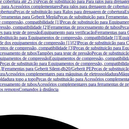
 cobertura até 25 l/s
Peças de substituição para Para ralos para drenage
o para Acessórios complementares
Para ralos para drenagem de cobertur
obertura
Peças de substituição para Ralos para drenagem de cobertura
Es
Ferramentas para Geberit Mepla
Peças de substituição para Ferramentas
 compressão, compatibilidade [1]
Peças de substituição para Equipamen
essão, compatibilidade [2]
Ferramentas de processamento de tubos
Peça
s para teste de pressão
Equipamento para verificação
Ferramentas para 
ubstituição para Equipamentos de compressão, compatibilidade [1]
Equi
de dos equipamentos de compressão [1]/[2]
Peças de substituição para
tos de compressão, compatibilidade [3]
Peças de substituição para Eq
ocessamento de tubos
Tampões para teste de pressão
Peças de substituiçã
Equipamentos de compressão
Equipamentos de compressão, compatibilida
Peças de substituição para Equipamentos de compressão, compatibilida
L]
Ferramentas para Geberit Silent-db20/Geberit PE
Peças de substituiçã
ura
Acessórios complementares para máquinas de eletrossoldadura
Máqui
ldadura topo a topo
Peças de substituição para Acessórios complementa
ocessamento de tubos
Acessórios complementares para ferramentas de p
s remotos
Comandos à distância