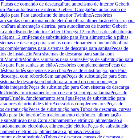
a Placas de comando de descarga
Para autoclismo de interior Geberit
ara Para autoclismo de interior Geberit Omega
Para autoclismo de
uição para Para autoclismo de interior Twinline
Acessórios
para sanitas com acionamento eletrónico
Para alimentação elétrica, para
2 cm
Para alimentação elétrica, para autoclismos de interior Geberit
para autoclismo de interior Geberit Omega 12 cm
Peças de substituição
rit Sigma 12 cm
Peças de substituição para Para alimentação a pilhas,
Sistemas de descarga para sanitas com acionamento pneumático
Para
os complementares para sistemas de descarga para sanitas
Peças de
tos de instalação
Para sistemas de descarga para sanita com
it Monolith
Módulos sanitários para sanitas
Peças de substituição para
ção para Para sanitas ao chão
Acessórios complementares
Peças de
dés
Para bidés suspensos e ao chão
Peças de substituição para Para
 descarga, com rebordo
Sem tampa
Peças de substituição para Sem
 sistema de descarga embutido para urinol ou com montagem
inóis integrado
Peças de substituição para Com sistema de descarga
do
Urinóis, funcionamento com descarga, com/para tampa
Peças de
carga
Urinóis, funcionamento sem água
Peças de substituição para
aradores de urinol de vidro
Acessórios complementares
Peças de
os de transição
Peças de substituição para Tubos de descarga, curvas
ição para De interior
Com acionamento eletrónico, alimentação
e substituição para Com acionamento eletrónico, alimentação a
acionamento eletrónico, alimentação elétrica
Peças de substituição
namento eletrónico, alimentação a pilhas
Acessórios
rutura e de substituição
Tubos de descarga, curvas de descarga e