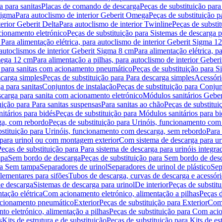
 para sanitas
Placas de comando de descarga
Peças de substituição par
Sigma
Para autoclismo de interior Geberit Omega
Peças de substituição p
terior Geberit Delta
Para autoclismo de interior Twinline
Peças de substit
cionamento eletrónico
Peças de substituição para Sistemas de descarga 
 Para alimentação elétrica, para autoclismo de interior Geberit Sigma 1
 autoclismos de interior Geberit Sigma 8 cm
Para alimentação elétrica, 
Omega 12 cm
Para alimentação a pilhas, para autoclismo de interior Gebe
 para sanitas com acionamento pneumático
Peças de substituição para 
scarga simples
Peças de substituição para Para descarga simples
Acessóri
a para sanitas
Conjuntos de instalação
Peças de substituição para Conjun
escarga para sanita com acionamento eletrónico
Módulos sanitários Geber
uição para Para sanitas suspensas
Para sanitas ao chão
Peças de substitui
itários para bidés
Peças de substituição para Módulos sanitários para bi
ga, com rebordo
Peças de substituição para Urinóis, funcionamento com
bstituição para Urinóis, funcionamento com descarga, sem rebordo
Para
 para urinol ou com montagem exterior
Com sistema de descarga para ur
Peças de substituição para Para sistema de descarga para urinóis integra
mpa
Sem bordo de descarga
Peças de substituição para Sem bordo de des
ara Sem tampa
Separadores de urinol
Separadores de urinol de plástico
Sep
lementares para sifões
Tubos de descarga, curvas de descarga e acessóri
de descarga
Sistemas de descarga para urinol
De interior
Peças de substitu
tação elétrica
Com acionamento eletrónico, alimentação a pilhas
Peças d
acionamento pneumático
Exterior
Peças de substituição para Exterior
Com 
o eletrónico, alimentação a pilhas
Peças de substituição para Com acio
s
Kits de estrutura e de substituição
Peças de substituição para Kits de est