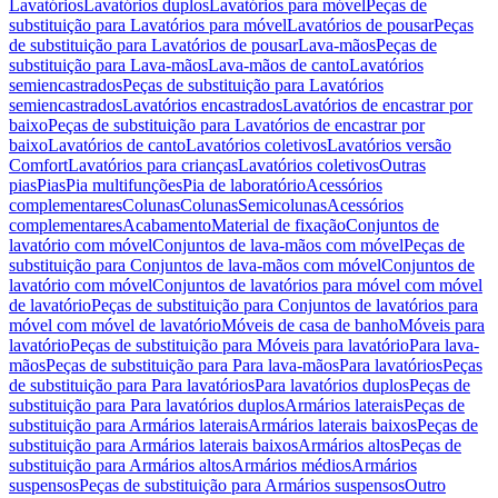
Lavatórios
Lavatórios duplos
Lavatórios para móvel
Peças de
substituição para Lavatórios para móvel
Lavatórios de pousar
Peças
de substituição para Lavatórios de pousar
Lava-mãos
Peças de
substituição para Lava-mãos
Lava-mãos de canto
Lavatórios
semiencastrados
Peças de substituição para Lavatórios
semiencastrados
Lavatórios encastrados
Lavatórios de encastrar por
baixo
Peças de substituição para Lavatórios de encastrar por
baixo
Lavatórios de canto
Lavatórios coletivos
Lavatórios versão
Comfort
Lavatórios para crianças
Lavatórios coletivos
Outras
pias
Pias
Pia multifunções
Pia de laboratório
Acessórios
complementares
Colunas
Colunas
Semicolunas
Acessórios
complementares
Acabamento
Material de fixação
Conjuntos de
lavatório com móvel
Conjuntos de lava-mãos com móvel
Peças de
substituição para Conjuntos de lava-mãos com móvel
Conjuntos de
lavatório com móvel
Conjuntos de lavatórios para móvel com móvel
de lavatório
Peças de substituição para Conjuntos de lavatórios para
móvel com móvel de lavatório
Móveis de casa de banho
Móveis para
lavatório
Peças de substituição para Móveis para lavatório
Para lava-
mãos
Peças de substituição para Para lava-mãos
Para lavatórios
Peças
de substituição para Para lavatórios
Para lavatórios duplos
Peças de
substituição para Para lavatórios duplos
Armários laterais
Peças de
substituição para Armários laterais
Armários laterais baixos
Peças de
substituição para Armários laterais baixos
Armários altos
Peças de
substituição para Armários altos
Armários médios
Armários
suspensos
Peças de substituição para Armários suspensos
Outro