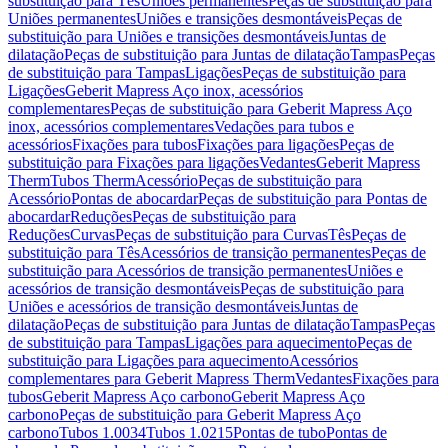
substituição para Tês
Uniões permanentes
Peças de substituição para
Uniões permanentes
Uniões e transições desmontáveis
Peças de
substituição para Uniões e transições desmontáveis
Juntas de
dilatação
Peças de substituição para Juntas de dilatação
Tampas
Peças
de substituição para Tampas
Ligações
Peças de substituição para
Ligações
Geberit Mapress Aço inox, acessórios
complementares
Peças de substituição para Geberit Mapress Aço
inox, acessórios complementares
Vedações para tubos e
acessórios
Fixações para tubos
Fixações para ligações
Peças de
substituição para Fixações para ligações
Vedantes
Geberit Mapress
Therm
Tubos Therm
Acessório
Peças de substituição para
Acessório
Pontas de abocardar
Peças de substituição para Pontas de
abocardar
Reduções
Peças de substituição para
Reduções
Curvas
Peças de substituição para Curvas
Tês
Peças de
substituição para Tês
Acessórios de transição permanentes
Peças de
substituição para Acessórios de transição permanentes
Uniões e
acessórios de transição desmontáveis
Peças de substituição para
Uniões e acessórios de transição desmontáveis
Juntas de
dilatação
Peças de substituição para Juntas de dilatação
Tampas
Peças
de substituição para Tampas
Ligações para aquecimento
Peças de
substituição para Ligações para aquecimento
Acessórios
complementares para Geberit Mapress Therm
Vedantes
Fixações para
tubos
Geberit Mapress Aço carbono
Geberit Mapress Aço
carbono
Peças de substituição para Geberit Mapress Aço
carbono
Tubos 1.0034
Tubos 1.0215
Pontas de tubo
Pontas de