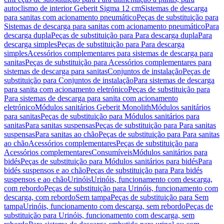
autoclismo de interior Geberit Sigma 12 cm
Sistemas de descarga
para sanitas com acionamento pneumático
Peças de substituição para
Sistemas de descarga para sanitas com acionamento pneumático
Para
descarga dupla
Peças de substituição para Para descarga dupla
Para
descarga simples
Peças de substituição para Para descarga
simples
Acessórios complementares para sistemas de descarga para
sanitas
Peças de substituição para Acessórios complementares para
sistemas de descarga para sanitas
Conjuntos de instalação
Peças de
substituição para Conjuntos de instalação
Para sistemas de descarga
para sanita com acionamento eletrónico
Peças de substituição para
Para sistemas de descarga para sanita com acionamento
eletrónico
Módulos sanitários Geberit Monolith
Módulos sanitários
para sanitas
Peças de substituição para Módulos sanitários para
sanitas
Para sanitas suspensas
Peças de substituição para Para sanitas
suspensas
Para sanitas ao chão
Peças de substituição para Para sanitas
ao chão
Acessórios complementares
Peças de substituição para
Acessórios complementares
Consumíveis
Módulos sanitários para
bidés
Peças de substituição para Módulos sanitários para bidés
Para
bidés suspensos e ao chão
Peças de substituição para Para bidés
suspensos e ao chão
Urinóis
Urinóis, funcionamento com descarga,
com rebordo
Peças de substituição para Urinóis, funcionamento com
descarga, com rebordo
Sem tampa
Peças de substituição para Sem
tampa
Urinóis, funcionamento com descarga, sem rebordo
Peças de
substituição para Urinóis, funcionamento com descarga, sem