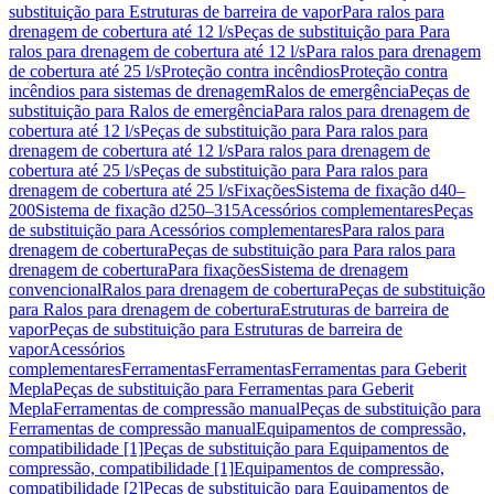
substituição para Estruturas de barreira de vapor
Para ralos para
drenagem de cobertura até 12 l/s
Peças de substituição para Para
ralos para drenagem de cobertura até 12 l/s
Para ralos para drenagem
de cobertura até 25 l/s
Proteção contra incêndios
Proteção contra
incêndios para sistemas de drenagem
Ralos de emergência
Peças de
substituição para Ralos de emergência
Para ralos para drenagem de
cobertura até 12 l/s
Peças de substituição para Para ralos para
drenagem de cobertura até 12 l/s
Para ralos para drenagem de
cobertura até 25 l/s
Peças de substituição para Para ralos para
drenagem de cobertura até 25 l/s
Fixações
Sistema de fixação d40–
200
Sistema de fixação d250–315
Acessórios complementares
Peças
de substituição para Acessórios complementares
Para ralos para
drenagem de cobertura
Peças de substituição para Para ralos para
drenagem de cobertura
Para fixações
Sistema de drenagem
convencional
Ralos para drenagem de cobertura
Peças de substituição
para Ralos para drenagem de cobertura
Estruturas de barreira de
vapor
Peças de substituição para Estruturas de barreira de
vapor
Acessórios
complementares
Ferramentas
Ferramentas
Ferramentas para Geberit
Mepla
Peças de substituição para Ferramentas para Geberit
Mepla
Ferramentas de compressão manual
Peças de substituição para
Ferramentas de compressão manual
Equipamentos de compressão,
compatibilidade [1]
Peças de substituição para Equipamentos de
compressão, compatibilidade [1]
Equipamentos de compressão,
compatibilidade [2]
Peças de substituição para Equipamentos de