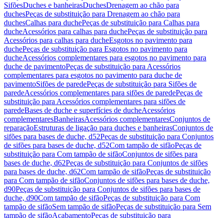
Sifões
Duches e banheiras
Duches
Drenagem ao chão para
duches
Peças de substituição para Drenagem ao chão para
duches
Calhas para duche
Peças de substituição para Calhas para
duche
Acessórios para calhas para duche
Peças de substituição para
Acessórios para calhas para duche
Esgotos no pavimento para
duche
Peças de substituição para Esgotos no pavimento para
duche
Acessórios complementares para esgotos no pavimento para
duche de pavimento
Peças de substituição para Acessórios
complementares para esgotos no pavimento para duche de
pavimento
Sifões de parede
Peças de substituição para Sifões de
parede
Acessórios complementares para sifões de parede
Peças de
substituição para Acessórios complementares para sifões de
parede
Bases de duche e superfícies de duche
Acessórios
complementares
Banheiras
Acessórios complementares
Conjuntos de
reparação
Estruturas de ligação para duches e banheiras
Conjuntos de
sifões para bases de duche, d52
Peças de substituição para Conjuntos
de sifões para bases de duche, d52
Com tampão de sifão
Peças de
substituição para Com tampão de sifão
Conjuntos de sifões para
bases de duche, d62
Peças de substituição para Conjuntos de sifões
para bases de duche, d62
Com tampão de sifão
Peças de substituição
para Com tampão de sifão
Conjuntos de sifões para bases de duche,
d90
Peças de substituição para Conjuntos de sifões para bases de
duche, d90
Com tampão de sifão
Peças de substituição para Com
tampão de sifão
Sem tampão de sifão
Peças de substituição para Sem
tampão de sifão
Acabamento
Peças de substituição para