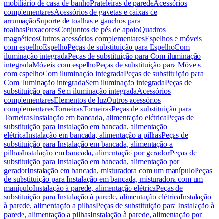
mobiliário de casa de banho
Prateleiras de parede
Acessórios
complementares
Acessórios de gavetas e caixas de
arrumação
Suporte de toalhas e ganchos para
toalhas
Puxadores
Conjuntos de pés de apoio
Quadros
magnéticos
Outros acessórios complementares
Espelhos e móveis
com espelho
Espelho
Peças de substituição para Espelho
Com
iluminação integrada
Peças de substituição para Com iluminação
integrada
Móveis com espelho
Peças de substituição para Móveis
com espelho
Com iluminação integrada
Peças de substituição para
Com iluminação integrada
Sem iluminação integrada
Peças de
substituição para Sem iluminação integrada
Acessórios
complementares
Elementos de luz
Outros acessórios
complementares
Torneiras
Torneiras
Peças de substituição para
Torneiras
Instalação em bancada, alimentação elétrica
Peças de
substituição para Instalação em bancada, alimentação
elétrica
Instalação em bancada, alimentação a pilhas
Peças de
substituição para Instalação em bancada, alimentação a
pilhas
Instalação em bancada, alimentação por gerador
Peças de
substituição para Instalação em bancada, alimentação por
gerador
Instalação em bancada, misturadora com um manípulo
Peças
de substituição para Instalação em bancada, misturadora com um
manípulo
Instalação à parede, alimentação elétrica
Peças de
substituição para Instalação à parede, alimentação elétrica
Instalação
à parede, alimentação a pilhas
Peças de substituição para Instalação à
parede, alimentação a pilhas
Instalação à parede, alimentação por