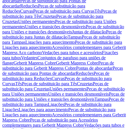
abocardar
Peças de substituição para Pontas de
abocardar
Reduções
Peças de substituição para
Reduções
Curvas
Peças de substituição para Curvas
Tês
Peças de
substituição para Tês
Cruzetas
Peças de substituição para
Cruzetas
Uniões permanentes
Peças de substituição para Uniões
permanentes
Uniões e transições desmontáveis
Peças de substituição
para Uniões e transições desmontáveis
Juntas de dilatação
Peças de
substituição para Juntas de dilatação
Tampas
Peças de substituição
para Tampas
Ligações para aquecimento
Peças de substituição para
Ligações para aquecimento
Acessórios complementares para Geberit
Mapress Aço carbono
Vedações para tubos e acessórios
Fixações
para tubos
Vedantes
Conjuntos de parafuso para uniões de
flange
Geberit Mapress Cobre
Geberit Mapress Cobre
Peças de
substituição para Geberit Mapress Cobre
Pontas de abocardar
Peças
de substituição para Pontas de abocardar
Reduções
Peças de
substituição para Reduções
Curvas
Peças de substituição para
Curvas
Tês
Peças de substituição para Tês
Cruzetas
Peças de
substituição para Cruzetas
Uniões permanentes
Peças de substituição
para Uniões permanentes
Uniões e transições desmontáveis
Peças de
substituição para Uniões e transições desmontáveis
Tampas
Peças de
substituição para Tampas
Ligações
Peças de substituição para
Ligações
Ligações para aquecimento
Peças de substituição para
Ligações para aquecimento
Acessórios complementares para Geberit
Mapress Cobre
Peças de substituição para Acessórios
complementares para Geberit Mapress Cobre
Vedações para tubos e