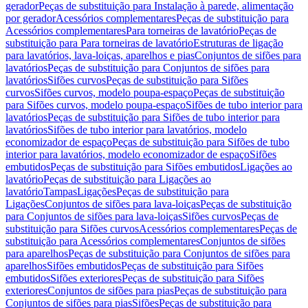
gerador
Peças de substituição para Instalação à parede, alimentação
por gerador
Acessórios complementares
Peças de substituição para
Acessórios complementares
Para torneiras de lavatório
Peças de
substituição para Para torneiras de lavatório
Estruturas de ligação
para lavatórios, lava-loiças, aparelhos e pias
Conjuntos de sifões para
lavatórios
Peças de substituição para Conjuntos de sifões para
lavatórios
Sifões curvos
Peças de substituição para Sifões
curvos
Sifões curvos, modelo poupa-espaço
Peças de substituição
para Sifões curvos, modelo poupa-espaço
Sifões de tubo interior para
lavatórios
Peças de substituição para Sifões de tubo interior para
lavatórios
Sifões de tubo interior para lavatórios, modelo
economizador de espaço
Peças de substituição para Sifões de tubo
interior para lavatórios, modelo economizador de espaço
Sifões
embutidos
Peças de substituição para Sifões embutidos
Ligações ao
lavatório
Peças de substituição para Ligações ao
lavatório
Tampas
Ligações
Peças de substituição para
Ligações
Conjuntos de sifões para lava-loiças
Peças de substituição
para Conjuntos de sifões para lava-loiças
Sifões curvos
Peças de
substituição para Sifões curvos
Acessórios complementares
Peças de
substituição para Acessórios complementares
Conjuntos de sifões
para aparelhos
Peças de substituição para Conjuntos de sifões para
aparelhos
Sifões embutidos
Peças de substituição para Sifões
embutidos
Sifões exteriores
Peças de substituição para Sifões
exteriores
Conjuntos de sifões para pias
Peças de substituição para
Conjuntos de sifões para pias
Sifões
Peças de substituição para