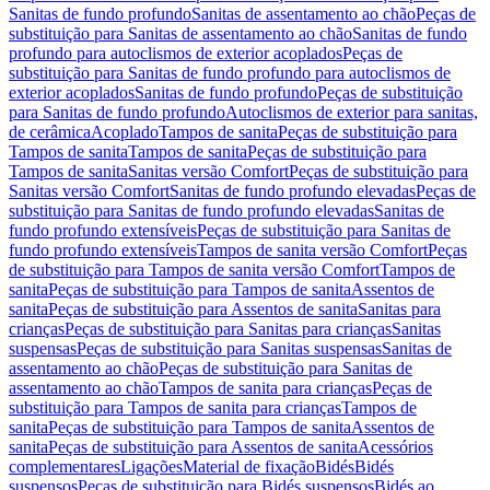
Sanitas de fundo profundo
Sanitas de assentamento ao chão
Peças de
substituição para Sanitas de assentamento ao chão
Sanitas de fundo
profundo para autoclismos de exterior acoplados
Peças de
substituição para Sanitas de fundo profundo para autoclismos de
exterior acoplados
Sanitas de fundo profundo
Peças de substituição
para Sanitas de fundo profundo
Autoclismos de exterior para sanitas,
de cerâmica
Acoplado
Tampos de sanita
Peças de substituição para
Tampos de sanita
Tampos de sanita
Peças de substituição para
Tampos de sanita
Sanitas versão Comfort
Peças de substituição para
Sanitas versão Comfort
Sanitas de fundo profundo elevadas
Peças de
substituição para Sanitas de fundo profundo elevadas
Sanitas de
fundo profundo extensíveis
Peças de substituição para Sanitas de
fundo profundo extensíveis
Tampos de sanita versão Comfort
Peças
de substituição para Tampos de sanita versão Comfort
Tampos de
sanita
Peças de substituição para Tampos de sanita
Assentos de
sanita
Peças de substituição para Assentos de sanita
Sanitas para
crianças
Peças de substituição para Sanitas para crianças
Sanitas
suspensas
Peças de substituição para Sanitas suspensas
Sanitas de
assentamento ao chão
Peças de substituição para Sanitas de
assentamento ao chão
Tampos de sanita para crianças
Peças de
substituição para Tampos de sanita para crianças
Tampos de
sanita
Peças de substituição para Tampos de sanita
Assentos de
sanita
Peças de substituição para Assentos de sanita
Acessórios
complementares
Ligações
Material de fixação
Bidés
Bidés
suspensos
Peças de substituição para Bidés suspensos
Bidés ao