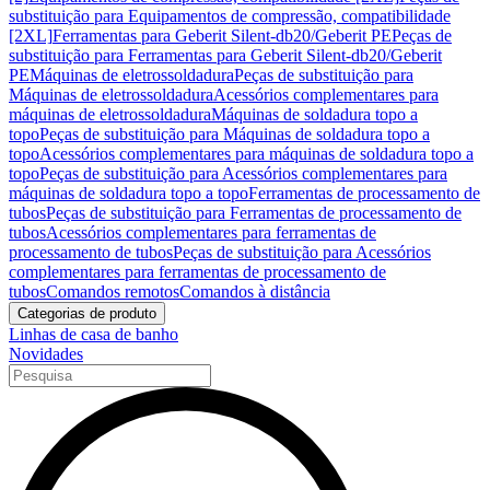
substituição para Equipamentos de compressão, compatibilidade
[2XL]
Ferramentas para Geberit Silent-db20/Geberit PE
Peças de
substituição para Ferramentas para Geberit Silent-db20/Geberit
PE
Máquinas de eletrossoldadura
Peças de substituição para
Máquinas de eletrossoldadura
Acessórios complementares para
máquinas de eletrossoldadura
Máquinas de soldadura topo a
topo
Peças de substituição para Máquinas de soldadura topo a
topo
Acessórios complementares para máquinas de soldadura topo a
topo
Peças de substituição para Acessórios complementares para
máquinas de soldadura topo a topo
Ferramentas de processamento de
tubos
Peças de substituição para Ferramentas de processamento de
tubos
Acessórios complementares para ferramentas de
processamento de tubos
Peças de substituição para Acessórios
complementares para ferramentas de processamento de
tubos
Comandos remotos
Comandos à distância
Categorias de produto
Linhas de casa de banho
Novidades