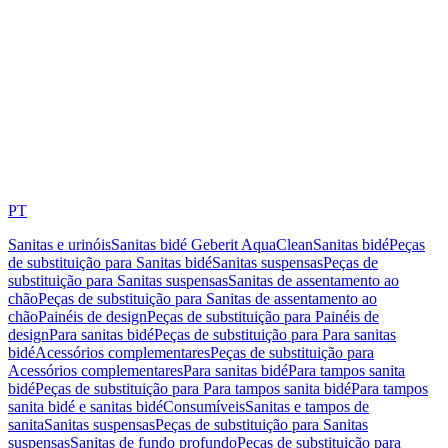
PT
Sanitas e urinóis
Sanitas bidé Geberit AquaClean
Sanitas bidé
Peças
de substituição para Sanitas bidé
Sanitas suspensas
Peças de
substituição para Sanitas suspensas
Sanitas de assentamento ao
chão
Peças de substituição para Sanitas de assentamento ao
chão
Painéis de design
Peças de substituição para Painéis de
design
Para sanitas bidé
Peças de substituição para Para sanitas
bidé
Acessórios complementares
Peças de substituição para
Acessórios complementares
Para sanitas bidé
Para tampos sanita
bidé
Peças de substituição para Para tampos sanita bidé
Para tampos
sanita bidé e sanitas bidé
Consumíveis
Sanitas e tampos de
sanita
Sanitas suspensas
Peças de substituição para Sanitas
suspensas
Sanitas de fundo profundo
Peças de substituição para