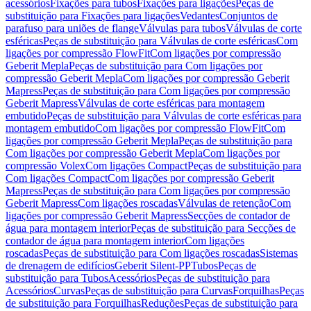
acessórios
Fixações para tubos
Fixações para ligações
Peças de
substituição para Fixações para ligações
Vedantes
Conjuntos de
parafuso para uniões de flange
Válvulas para tubos
Válvulas de corte
esféricas
Peças de substituição para Válvulas de corte esféricas
Com
ligações por compressão FlowFit
Com ligações por compressão
Geberit Mepla
Peças de substituição para Com ligações por
compressão Geberit Mepla
Com ligações por compressão Geberit
Mapress
Peças de substituição para Com ligações por compressão
Geberit Mapress
Válvulas de corte esféricas para montagem
embutido
Peças de substituição para Válvulas de corte esféricas para
montagem embutido
Com ligações por compressão FlowFit
Com
ligações por compressão Geberit Mepla
Peças de substituição para
Com ligações por compressão Geberit Mepla
Com ligações por
compressão Volex
Com ligações Compact
Peças de substituição para
Com ligações Compact
Com ligações por compressão Geberit
Mapress
Peças de substituição para Com ligações por compressão
Geberit Mapress
Com ligações roscadas
Válvulas de retenção
Com
ligações por compressão Geberit Mapress
Secções de contador de
água para montagem interior
Peças de substituição para Secções de
contador de água para montagem interior
Com ligações
roscadas
Peças de substituição para Com ligações roscadas
Sistemas
de drenagem de edifícios
Geberit Silent-PP
Tubos
Peças de
substituição para Tubos
Acessórios
Peças de substituição para
Acessórios
Curvas
Peças de substituição para Curvas
Forquilhas
Peças
de substituição para Forquilhas
Reduções
Peças de substituição para