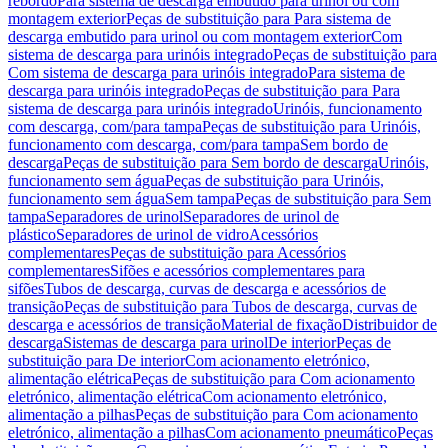
rebordo
Para sistema de descarga embutido para urinol ou com
montagem exterior
Peças de substituição para Para sistema de
descarga embutido para urinol ou com montagem exterior
Com
sistema de descarga para urinóis integrado
Peças de substituição para
Com sistema de descarga para urinóis integrado
Para sistema de
descarga para urinóis integrado
Peças de substituição para Para
sistema de descarga para urinóis integrado
Urinóis, funcionamento
com descarga, com/para tampa
Peças de substituição para Urinóis,
funcionamento com descarga, com/para tampa
Sem bordo de
descarga
Peças de substituição para Sem bordo de descarga
Urinóis,
funcionamento sem água
Peças de substituição para Urinóis,
funcionamento sem água
Sem tampa
Peças de substituição para Sem
tampa
Separadores de urinol
Separadores de urinol de
plástico
Separadores de urinol de vidro
Acessórios
complementares
Peças de substituição para Acessórios
complementares
Sifões e acessórios complementares para
sifões
Tubos de descarga, curvas de descarga e acessórios de
transição
Peças de substituição para Tubos de descarga, curvas de
descarga e acessórios de transição
Material de fixação
Distribuidor de
descarga
Sistemas de descarga para urinol
De interior
Peças de
substituição para De interior
Com acionamento eletrónico,
alimentação elétrica
Peças de substituição para Com acionamento
eletrónico, alimentação elétrica
Com acionamento eletrónico,
alimentação a pilhas
Peças de substituição para Com acionamento
eletrónico, alimentação a pilhas
Com acionamento pneumático
Peças