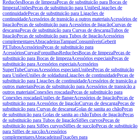
Reduções
Bocas de limpeza
Peças de substituição para Bocas de
limpeza
Uniões
Peças de substituição para Uniões
Ligações de
continuidade
Peças de substituição para Ligações de
continuidade
Acessórios de transição a outros materiais
Acessórios de
ligação
Peças de substituição para Acessórios de ligação
Curvas de
descarga
Peças de substituição para Curvas de descarga
Tubos de
ligação
Peças de substituição para Tubos de ligação
Acessórios
complementares
Abraçadeiras
Tampas
Consumíveis
Geberit
PE
Tubos
Acessórios
Peças de substituição para
Acessórios
Curvas
Forquilhas
Reduções
Bocas de limpeza
Peças de
substituição para Bocas de limpeza
Acessórios especiais
Peças de
substituição para Acessórios especiais
Acessórios
SuperTube
Curvas
Acessórios especiais
Uniões
Peças de substituição
para Uniões
Uniões de soldadura
Ligações de continuidade
Peças de
substituição para Ligações de continuidade
Acessórios de transição a
outros materiais
Peças de substituição para Acessórios de transição a
outros materiais
Conexões roscadas
Peças de substituição para
Conexões roscadas
Uniões de flange
Acessórios de ligação
Peças de
substituição para Acessórios de ligação
Curvas de descarga
Peças de
substituição para Curvas de descarga
Golas de sanita ao chão
Peças
de substituição para Golas de sanita ao chão
Tubos de ligação
Peças
de substituição para Tubos de ligação
Sifões curvos
Peças de
substituição para Sifões curvos
Sifões de sucção
Peças de substituição
para Sifões de sucção
Acessórios
complementares
Abraçadeiras
Fixações para