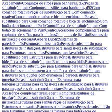
Acabamento
Conjuntos de sifões para banheiras, d52
Peças de
substituição para Conjuntos de sifões para banheiras, d52
Com
comando rotativo
Peças de substituição para Com comando
rotativo
Com comando rotativo e bica de enchimento
Peças de
substituição para Com comando rotativo e bica de enchimento
Com
botão de acionamento PushControl
Peças de substituição para Com
botão de acionamento PushControl
Acessórios complementares para
conjuntos de sifões para banheiras
Conjuntos de ligação
Sistemas de
instalação e descarga
Geberit Duofix
Sistemas de
parede
Painéis
Estruturas de instalação
Peças de substituição para
Estruturas de instalação
Estruturas para sanitas
Peças de substituição
para Estruturas para sanitas
Estruturas para lavatórios
Peças de
substituição para Estruturas para lavatórios
Estruturas para
bidés
Peças de substituição para Estruturas para bidés
Estruturas para
urinóis
Peças de substituição para Estruturas para urinóis
Estruturas
para duches com drenagem à parede
Peças de substituição para
Estruturas para duches com drenagem à parede
Estruturas para
torneiras
Peças de substituição para Estruturas para
torneiras
Estruturas para cargas
Peças de substituição para Estruturas
para cargas
Acessórios complementares
Peças de substituição para
Acessórios complementares
Geberit Kombifix
Estruturas de
instalação
Peças de substituição para Estruturas de
instalação
Estruturas para sanitas
Peças de substituição para
Estruturas para sanitas
Estruturas para lavatórios
Peças de substituição
para Estruturas para lavatórios
Estruturas para bidés
Peças de