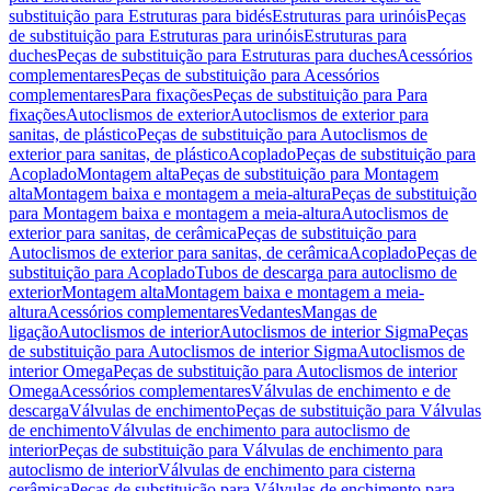
substituição para Estruturas para bidés
Estruturas para urinóis
Peças
de substituição para Estruturas para urinóis
Estruturas para
duches
Peças de substituição para Estruturas para duches
Acessórios
complementares
Peças de substituição para Acessórios
complementares
Para fixações
Peças de substituição para Para
fixações
Autoclismos de exterior
Autoclismos de exterior para
sanitas, de plástico
Peças de substituição para Autoclismos de
exterior para sanitas, de plástico
Acoplado
Peças de substituição para
Acoplado
Montagem alta
Peças de substituição para Montagem
alta
Montagem baixa e montagem a meia-altura
Peças de substituição
para Montagem baixa e montagem a meia-altura
Autoclismos de
exterior para sanitas, de cerâmica
Peças de substituição para
Autoclismos de exterior para sanitas, de cerâmica
Acoplado
Peças de
substituição para Acoplado
Tubos de descarga para autoclismo de
exterior
Montagem alta
Montagem baixa e montagem a meia-
altura
Acessórios complementares
Vedantes
Mangas de
ligação
Autoclismos de interior
Autoclismos de interior Sigma
Peças
de substituição para Autoclismos de interior Sigma
Autoclismos de
interior Omega
Peças de substituição para Autoclismos de interior
Omega
Acessórios complementares
Válvulas de enchimento e de
descarga
Válvulas de enchimento
Peças de substituição para Válvulas
de enchimento
Válvulas de enchimento para autoclismo de
interior
Peças de substituição para Válvulas de enchimento para
autoclismo de interior
Válvulas de enchimento para cisterna
cerâmica
Peças de substituição para Válvulas de enchimento para