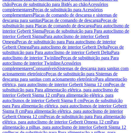
chão
Peças de substituição para Bidés ao chão
Acessórios
complementares
Peças de substituição para Acessórios
complementares
Placas de comando de descarga e sistemas de
descarga para sanitas
Placas de comando de descarga
Peças de
substituição para Placas de comando de descarga
Para autoclismo de
interior Geberit Sigma
Peças de substituição para Para autoclismo de
interior Geberit Sigma
Para autoclismo de interior Geberit
Omega
Peças de substituição para Para autoclismo de interior
Geberit Omega
Para autoclismo de interior Geberit Delta
Peças de
substituição para Para autoclismo de interior Geberit Delta
Para
autoclismo de interior Twinline
Peças de substituição para Para
autoclismo de interior Twinline
Acessórios
complementares
Consumíveis
Sistemas de descarga para sanitas com
acionamento eletrónico
Peças de substituição para Sistemas de
descarga para sanitas com acionamento eletrónico
Para alimentação
elétrica, para autoclismo de interior Geberit Sigma 12 cm
Peças de
substituição para Para alimentação elétrica, para autoclismo de
interior Geberit Sigma 12 cm
Para alimentação elétrica, para
autoclismos de interior Geberit Sigma 8 cm
Peças de substituição
para Para alimentação elétrica, para autoclismos de interior Geberit
Sigma 8 cm
Para alimentação elétrica, para autoclismo de interior
Geberit Omega 12 cm
Peças de substituição para Para alimentação
elétrica, para autoclismo de interior Geberit Omega 12 cm
Para
alimentação a pilhas, para autoclismo de interior Geberit Sigma 12
cm
Peças de substituição para Para alimentação a pilhas, para