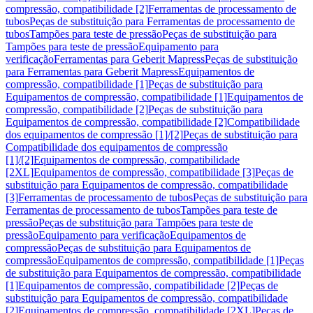
compressão, compatibilidade [2]
Ferramentas de processamento de
tubos
Peças de substituição para Ferramentas de processamento de
tubos
Tampões para teste de pressão
Peças de substituição para
Tampões para teste de pressão
Equipamento para
verificação
Ferramentas para Geberit Mapress
Peças de substituição
para Ferramentas para Geberit Mapress
Equipamentos de
compressão, compatibilidade [1]
Peças de substituição para
Equipamentos de compressão, compatibilidade [1]
Equipamentos de
compressão, compatibilidade [2]
Peças de substituição para
Equipamentos de compressão, compatibilidade [2]
Compatibilidade
dos equipamentos de compressão [1]/[2]
Peças de substituição para
Compatibilidade dos equipamentos de compressão
[1]/[2]
Equipamentos de compressão, compatibilidade
[2XL]
Equipamentos de compressão, compatibilidade [3]
Peças de
substituição para Equipamentos de compressão, compatibilidade
[3]
Ferramentas de processamento de tubos
Peças de substituição para
Ferramentas de processamento de tubos
Tampões para teste de
pressão
Peças de substituição para Tampões para teste de
pressão
Equipamento para verificação
Equipamentos de
compressão
Peças de substituição para Equipamentos de
compressão
Equipamentos de compressão, compatibilidade [1]
Peças
de substituição para Equipamentos de compressão, compatibilidade
[1]
Equipamentos de compressão, compatibilidade [2]
Peças de
substituição para Equipamentos de compressão, compatibilidade
[2]
Equipamentos de compressão, compatibilidade [2XL]
Peças de