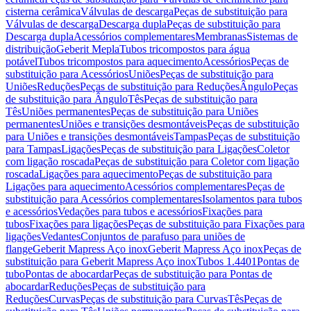
cisterna cerâmica
Válvulas de descarga
Peças de substituição para
Válvulas de descarga
Descarga dupla
Peças de substituição para
Descarga dupla
Acessórios complementares
Membranas
Sistemas de
distribuição
Geberit Mepla
Tubos tricompostos para água
potável
Tubos tricompostos para aquecimento
Acessórios
Peças de
substituição para Acessórios
Uniões
Peças de substituição para
Uniões
Reduções
Peças de substituição para Reduções
Ângulo
Peças
de substituição para Ângulo
Tês
Peças de substituição para
Tês
Uniões permanentes
Peças de substituição para Uniões
permanentes
Uniões e transições desmontáveis
Peças de substituição
para Uniões e transições desmontáveis
Tampas
Peças de substituição
para Tampas
Ligações
Peças de substituição para Ligações
Coletor
com ligação roscada
Peças de substituição para Coletor com ligação
roscada
Ligações para aquecimento
Peças de substituição para
Ligações para aquecimento
Acessórios complementares
Peças de
substituição para Acessórios complementares
Isolamentos para tubos
e acessórios
Vedações para tubos e acessórios
Fixações para
tubos
Fixações para ligações
Peças de substituição para Fixações para
ligações
Vedantes
Conjuntos de parafuso para uniões de
flange
Geberit Mapress Aço inox
Geberit Mapress Aço inox
Peças de
substituição para Geberit Mapress Aço inox
Tubos 1.4401
Pontas de
tubo
Pontas de abocardar
Peças de substituição para Pontas de
abocardar
Reduções
Peças de substituição para
Reduções
Curvas
Peças de substituição para Curvas
Tês
Peças de