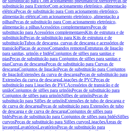
de substituição para Com acionamento pneumático
Exterior
Peças de
substituição para Exterior
Com acionamento eletrónico, alimentação
elétrica
Peças de substituição para Com acionamento eletrónico,
alimentação elétrica
Com acionamento eletrónico, alimentação a
pilhas
Peças de substituição para Com acionamento eletrónico,
alimentação a pilhas
Acessórios complementares
Peças de
substituição para Acessórios complementares
Kits de estrutura e de
substituição
Peças de substituição para Kits de estrutura e de
substituição
Tubos de descarga, curvas de descarga e acessórios de
transição
Placas de acesso
Comandos remotos
Estruturas de ligação
para sanitas, urinóis e bidés
Conjuntos de sifões para sanitas e
pias
Peças de substituição para Conjuntos de sifões para sanitas e
pias
Curvas de descarga
Peças de substituição para Curvas de
descarga
Conjuntos de ligação
Peças de substituição para Conjuntos
de ligação
Extensões da curva de descarga
Peças de substituição para
Extensões da curva de descarga
Ligações de PVC
Peças de
substituição para Ligações de PVC
Acessórios de transição e de
união
Conjuntos de sifões para urinóis
Peças de substituição para
Conjuntos de sifões para urinóis
Sifões de urinóis
Peças de
substituição para Sifões de urinóis
Extensões de tubo de descarga e
de curva de descarga
Peças de substituição para Extensões de tubo
de descarga e de curva de descarga
Conjuntos de sifões para
bidés
Peças de substituição para Conjuntos de sifões para bidés
Sifões
curvos
Peças de substituição para Sifões curvos
Ligações
Áreas de
lavagem
Lavatórios
Lavatórios
Peças de substituição para