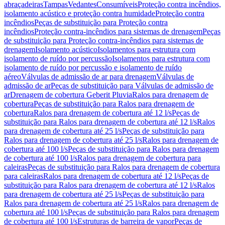
abraçadeiras
Tampas
Vedantes
Consumíveis
Proteção contra incêndios,
isolamento acústico e proteção contra humidade
Proteção contra
incêndios
Peças de substituição para Proteção contra
incêndios
Proteção contra-incêndios para sistemas de drenagem
Peças
de substituição para Proteção contra-incêndios para sistemas de
drenagem
Isolamento acústico
Isolamentos para estrutura com
isolamento de ruído por percussão
Isolamentos para estrutura com
isolamento de ruído por percussão e isolamento de ruído
aéreo
Válvulas de admissão de ar para drenagem
Válvulas de
admissão de ar
Peças de substituição para Válvulas de admissão de
ar
Drenagem de cobertura Geberit Pluvia
Ralos para drenagem de
cobertura
Peças de substituição para Ralos para drenagem de
cobertura
Ralos para drenagem de cobertura até 12 l/s
Peças de
substituição para Ralos para drenagem de cobertura até 12 l/s
Ralos
para drenagem de cobertura até 25 l/s
Peças de substituição para
Ralos para drenagem de cobertura até 25 l/s
Ralos para drenagem de
cobertura até 100 l/s
Peças de substituição para Ralos para drenagem
de cobertura até 100 l/s
Ralos para drenagem de cobertura para
caleiras
Peças de substituição para Ralos para drenagem de cobertura
para caleiras
Ralos para drenagem de cobertura até 12 l/s
Peças de
substituição para Ralos para drenagem de cobertura até 12 l/s
Ralos
para drenagem de cobertura até 25 l/s
Peças de substituição para
Ralos para drenagem de cobertura até 25 l/s
Ralos para drenagem de
cobertura até 100 l/s
Peças de substituição para Ralos para drenagem
de cobertura até 100 l/s
Estruturas de barreira de vapor
Peças de