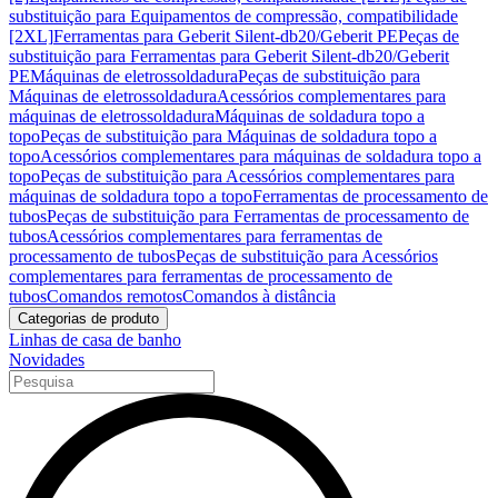
substituição para Equipamentos de compressão, compatibilidade
[2XL]
Ferramentas para Geberit Silent-db20/Geberit PE
Peças de
substituição para Ferramentas para Geberit Silent-db20/Geberit
PE
Máquinas de eletrossoldadura
Peças de substituição para
Máquinas de eletrossoldadura
Acessórios complementares para
máquinas de eletrossoldadura
Máquinas de soldadura topo a
topo
Peças de substituição para Máquinas de soldadura topo a
topo
Acessórios complementares para máquinas de soldadura topo a
topo
Peças de substituição para Acessórios complementares para
máquinas de soldadura topo a topo
Ferramentas de processamento de
tubos
Peças de substituição para Ferramentas de processamento de
tubos
Acessórios complementares para ferramentas de
processamento de tubos
Peças de substituição para Acessórios
complementares para ferramentas de processamento de
tubos
Comandos remotos
Comandos à distância
Categorias de produto
Linhas de casa de banho
Novidades