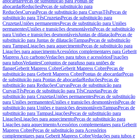
abocardar
Peças de substituição para Pontas de
abocardar
Reduções
Peças de substituição para
Reduções
Curvas
Peças de substituição para Curvas
Tês
Peças de
substituição para Tês
Cruzetas
Peças de substituição para
Cruzetas
Uniões permanentes
Peças de substituição para Uniões
permanentes
Uniões e transições desmontáveis
Peças de substituição
para Uniões e transições desmontáveis
Juntas de dilatação
Peças de
substituição para Juntas de dilatação
Tampas
Peças de substituição
para Tampas
Ligações para aquecimento
Peças de substituição para
Ligações para aquecimento
Acessórios complementares para Geberit
Mapress Aço carbono
Vedações para tubos e acessórios
Fixações
para tubos
Vedantes
Conjuntos de parafuso para uniões de
flange
Geberit Mapress Cobre
Geberit Mapress Cobre
Peças de
substituição para Geberit Mapress Cobre
Pontas de abocardar
Peças
de substituição para Pontas de abocardar
Reduções
Peças de
substituição para Reduções
Curvas
Peças de substituição para
Curvas
Tês
Peças de substituição para Tês
Cruzetas
Peças de
substituição para Cruzetas
Uniões permanentes
Peças de substituição
para Uniões permanentes
Uniões e transições desmontáveis
Peças de
substituição para Uniões e transições desmontáveis
Tampas
Peças de
substituição para Tampas
Ligações
Peças de substituição para
Ligações
Ligações para aquecimento
Peças de substituição para
Ligações para aquecimento
Acessórios complementares para Geberit
Mapress Cobre
Peças de substituição para Acessórios
complementares para Geberit Mapress Cobre
Vedações para tubos e