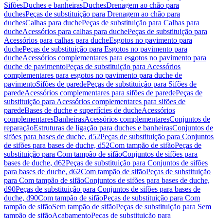
Sifões
Duches e banheiras
Duches
Drenagem ao chão para
duches
Peças de substituição para Drenagem ao chão para
duches
Calhas para duche
Peças de substituição para Calhas para
duche
Acessórios para calhas para duche
Peças de substituição para
Acessórios para calhas para duche
Esgotos no pavimento para
duche
Peças de substituição para Esgotos no pavimento para
duche
Acessórios complementares para esgotos no pavimento para
duche de pavimento
Peças de substituição para Acessórios
complementares para esgotos no pavimento para duche de
pavimento
Sifões de parede
Peças de substituição para Sifões de
parede
Acessórios complementares para sifões de parede
Peças de
substituição para Acessórios complementares para sifões de
parede
Bases de duche e superfícies de duche
Acessórios
complementares
Banheiras
Acessórios complementares
Conjuntos de
reparação
Estruturas de ligação para duches e banheiras
Conjuntos de
sifões para bases de duche, d52
Peças de substituição para Conjuntos
de sifões para bases de duche, d52
Com tampão de sifão
Peças de
substituição para Com tampão de sifão
Conjuntos de sifões para
bases de duche, d62
Peças de substituição para Conjuntos de sifões
para bases de duche, d62
Com tampão de sifão
Peças de substituição
para Com tampão de sifão
Conjuntos de sifões para bases de duche,
d90
Peças de substituição para Conjuntos de sifões para bases de
duche, d90
Com tampão de sifão
Peças de substituição para Com
tampão de sifão
Sem tampão de sifão
Peças de substituição para Sem
tampão de sifão
Acabamento
Peças de substituição para