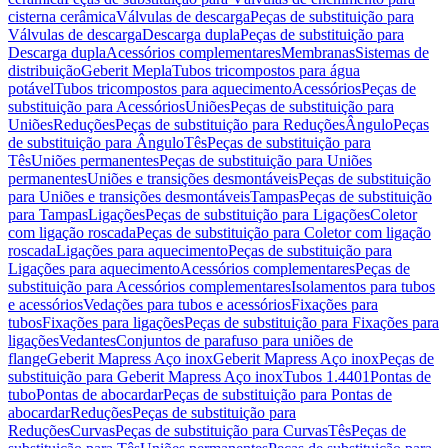
cisterna cerâmica
Válvulas de descarga
Peças de substituição para
Válvulas de descarga
Descarga dupla
Peças de substituição para
Descarga dupla
Acessórios complementares
Membranas
Sistemas de
distribuição
Geberit Mepla
Tubos tricompostos para água
potável
Tubos tricompostos para aquecimento
Acessórios
Peças de
substituição para Acessórios
Uniões
Peças de substituição para
Uniões
Reduções
Peças de substituição para Reduções
Ângulo
Peças
de substituição para Ângulo
Tês
Peças de substituição para
Tês
Uniões permanentes
Peças de substituição para Uniões
permanentes
Uniões e transições desmontáveis
Peças de substituição
para Uniões e transições desmontáveis
Tampas
Peças de substituição
para Tampas
Ligações
Peças de substituição para Ligações
Coletor
com ligação roscada
Peças de substituição para Coletor com ligação
roscada
Ligações para aquecimento
Peças de substituição para
Ligações para aquecimento
Acessórios complementares
Peças de
substituição para Acessórios complementares
Isolamentos para tubos
e acessórios
Vedações para tubos e acessórios
Fixações para
tubos
Fixações para ligações
Peças de substituição para Fixações para
ligações
Vedantes
Conjuntos de parafuso para uniões de
flange
Geberit Mapress Aço inox
Geberit Mapress Aço inox
Peças de
substituição para Geberit Mapress Aço inox
Tubos 1.4401
Pontas de
tubo
Pontas de abocardar
Peças de substituição para Pontas de
abocardar
Reduções
Peças de substituição para
Reduções
Curvas
Peças de substituição para Curvas
Tês
Peças de