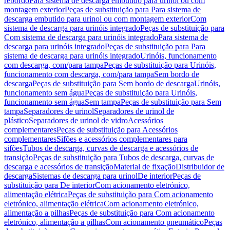
rebordo
Para sistema de descarga embutido para urinol ou com
montagem exterior
Peças de substituição para Para sistema de
descarga embutido para urinol ou com montagem exterior
Com
sistema de descarga para urinóis integrado
Peças de substituição para
Com sistema de descarga para urinóis integrado
Para sistema de
descarga para urinóis integrado
Peças de substituição para Para
sistema de descarga para urinóis integrado
Urinóis, funcionamento
com descarga, com/para tampa
Peças de substituição para Urinóis,
funcionamento com descarga, com/para tampa
Sem bordo de
descarga
Peças de substituição para Sem bordo de descarga
Urinóis,
funcionamento sem água
Peças de substituição para Urinóis,
funcionamento sem água
Sem tampa
Peças de substituição para Sem
tampa
Separadores de urinol
Separadores de urinol de
plástico
Separadores de urinol de vidro
Acessórios
complementares
Peças de substituição para Acessórios
complementares
Sifões e acessórios complementares para
sifões
Tubos de descarga, curvas de descarga e acessórios de
transição
Peças de substituição para Tubos de descarga, curvas de
descarga e acessórios de transição
Material de fixação
Distribuidor de
descarga
Sistemas de descarga para urinol
De interior
Peças de
substituição para De interior
Com acionamento eletrónico,
alimentação elétrica
Peças de substituição para Com acionamento
eletrónico, alimentação elétrica
Com acionamento eletrónico,
alimentação a pilhas
Peças de substituição para Com acionamento
eletrónico, alimentação a pilhas
Com acionamento pneumático
Peças