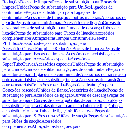
Reduções
Bocas de limpeza
Peças de substituição para Bocas de
limpeza
Uniões
Peças de substituição para Uniões
Ligações de
continuidade
Peças de substituição para Ligações de
continuidade
Acessórios de transição a outros materiais
Acessórios de
ligação
Peças de substituição para Acessórios de ligação
Curvas de
descarga
Peças de substituição para Curvas de descarga
Tubos de
ligação
Peças de substituição para Tubos de ligação
Acessórios
complementares
Abraçadeiras
Tampas
Consumíveis
Geberit
PE
Tubos
Acessórios
Peças de substituição para
Acessórios
Curvas
Forquilhas
Reduções
Bocas de limpeza
Peças de
substituição para Bocas de limpeza
Acessórios especiais
Peças de
substituição para Acessórios especiais
Acessórios
SuperTube
Curvas
Acessórios especiais
Uniões
Peças de substituição
para Uniões
Uniões de soldadura
Ligações de continuidade
Peças de
substituição para Ligações de continuidade
Acessórios de transição a
outros materiais
Peças de substituição para Acessórios de transição a
outros materiais
Conexões roscadas
Peças de substituição para
Conexões roscadas
Uniões de flange
Acessórios de ligação
Peças de
substituição para Acessórios de ligação
Curvas de descarga
Peças de
substituição para Curvas de descarga
Golas de sanita ao chão
Peças
de substituição para Golas de sanita ao chão
Tubos de ligação
Peças
de substituição para Tubos de ligação
Sifões curvos
Peças de
substituição para Sifões curvos
Sifões de sucção
Peças de substituição
para Sifões de sucção
Acessórios
complementares
Abraçadeiras
Fixações para