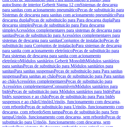
autoclismo de interior Geberit Sigma 12 cm
Sistemas de descarga
para sanitas com acionamento pneumático
Peças de substituição para
Sistemas de descarga para sanitas com acionamento pneumático
Para
descarga dupla
Peças de substituição para Para descarga dupla
Para
descarga simples
Peças de substituição para Para descarga
simples
Acessórios complementares para sistemas de descarga para
sanitas
Peças de substituição para Acessórios complementares para
sistemas de descarga para sanitas
Conjuntos de instalação
Peças de
substituição para Conjuntos de instalação
Para sistemas de descarga
para sanita com acionamento eletrónico
Peças de substituição para
Para sistemas de descarga para sanita com acionamento
eletrónico
Módulos sanitários Geberit Monolith
Módulos sanitários
para sanitas
Peças de substituição para Módulos sanitários para
sanitas
Para sanitas suspensas
Peças de substituição para Para sanitas
suspensas
Para sanitas ao chão
Peças de substituição para Para sanitas
ao chão
Acessórios complementares
Peças de substituição para
Acessórios complementares
Consumíveis
Módulos sanitários para
bidés
Peças de substituição para Módulos sanitários para bidés
Para
bidés suspensos e ao chão
Peças de substituição para Para bidés
suspensos e ao chão
Urinóis
Urinóis, funcionamento com descarga,
com rebordo
Peças de substituição para Urinóis, funcionamento com
descarga, com rebordo
Sem tampa
Peças de substituição para Sem
tampa
Urinóis, funcionamento com descarga, sem rebordo
Peças de
substituição para Urinóis, funcionamento com descarga, sem