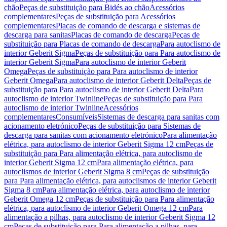
chão
Peças de substituição para Bidés ao chão
Acessórios
complementares
Peças de substituição para Acessórios
complementares
Placas de comando de descarga e sistemas de
descarga para sanitas
Placas de comando de descarga
Peças de
substituição para Placas de comando de descarga
Para autoclismo de
interior Geberit Sigma
Peças de substituição para Para autoclismo de
interior Geberit Sigma
Para autoclismo de interior Geberit
Omega
Peças de substituição para Para autoclismo de interior
Geberit Omega
Para autoclismo de interior Geberit Delta
Peças de
substituição para Para autoclismo de interior Geberit Delta
Para
autoclismo de interior Twinline
Peças de substituição para Para
autoclismo de interior Twinline
Acessórios
complementares
Consumíveis
Sistemas de descarga para sanitas com
acionamento eletrónico
Peças de substituição para Sistemas de
descarga para sanitas com acionamento eletrónico
Para alimentação
elétrica, para autoclismo de interior Geberit Sigma 12 cm
Peças de
substituição para Para alimentação elétrica, para autoclismo de
interior Geberit Sigma 12 cm
Para alimentação elétrica, para
autoclismos de interior Geberit Sigma 8 cm
Peças de substituição
para Para alimentação elétrica, para autoclismos de interior Geberit
Sigma 8 cm
Para alimentação elétrica, para autoclismo de interior
Geberit Omega 12 cm
Peças de substituição para Para alimentação
elétrica, para autoclismo de interior Geberit Omega 12 cm
Para
alimentação a pilhas, para autoclismo de interior Geberit Sigma 12
cm
Peças de substituição para Para alimentação a pilhas, para