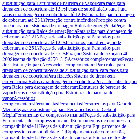
substituição para Estruturas de barreira de vapor
Para ralos para
drenagem de cobertura até 12 l/s
Peças de substituição para Para
ralos para drenagem de cobertura até 12 l/s
Para ralos para drenagem
de cobertura até 25 l/s
Proteção contra incêndios
Proteção contra
incêndios para sistemas de drenagem
Ralos de emergência
Peças de
substituição para Ralos de emergência
Para ralos para drenagem de
cobertura até 12 l/s
Peças de substituição para Para ralos para
drenagem de cobertura até 12 l/s
Para ralos para drenagem de
cobertura até 25 l/s
Peças de substituição para Para ralos para
drenagem de cobertura até 25 l/s
Fixações
Sistema de fixação d40–
200
Sistema de fixação d250–315
Acessórios complementares
Peças
de substituição para Acessórios complementares
Para ralos para
drenagem de cobertura
Peças de substituição para Para ralos para
drenagem de cobertura
Para fixações
Sistema de drenagem
convencional
Ralos para drenagem de cobertura
Peças de substituição
para Ralos para drenagem de cobertura
Estruturas de barreira de
vapor
Peças de substituição para Estruturas de barreira de
vapor
Acessórios
complementares
Ferramentas
Ferramentas
Ferramentas para Geberit
Mepla
Peças de substituição para Ferramentas para Geberit
Mepla
Ferramentas de compressão manual
Peças de substituição para
Ferramentas de compressão manual
Equipamentos de compressão,
compatibilidade [1]
Peças de substituição para Equipamentos de
compressão, compatibilidade [1]
Equipamentos de compressão,
compatibilidade [2]
Peças de substituição para Equipamentos de