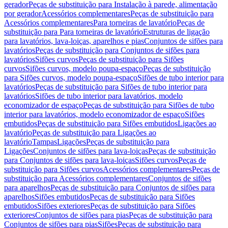
gerador
Peças de substituição para Instalação à parede, alimentação
por gerador
Acessórios complementares
Peças de substituição para
Acessórios complementares
Para torneiras de lavatório
Peças de
substituição para Para torneiras de lavatório
Estruturas de ligação
para lavatórios, lava-loiças, aparelhos e pias
Conjuntos de sifões para
lavatórios
Peças de substituição para Conjuntos de sifões para
lavatórios
Sifões curvos
Peças de substituição para Sifões
curvos
Sifões curvos, modelo poupa-espaço
Peças de substituição
para Sifões curvos, modelo poupa-espaço
Sifões de tubo interior para
lavatórios
Peças de substituição para Sifões de tubo interior para
lavatórios
Sifões de tubo interior para lavatórios, modelo
economizador de espaço
Peças de substituição para Sifões de tubo
interior para lavatórios, modelo economizador de espaço
Sifões
embutidos
Peças de substituição para Sifões embutidos
Ligações ao
lavatório
Peças de substituição para Ligações ao
lavatório
Tampas
Ligações
Peças de substituição para
Ligações
Conjuntos de sifões para lava-loiças
Peças de substituição
para Conjuntos de sifões para lava-loiças
Sifões curvos
Peças de
substituição para Sifões curvos
Acessórios complementares
Peças de
substituição para Acessórios complementares
Conjuntos de sifões
para aparelhos
Peças de substituição para Conjuntos de sifões para
aparelhos
Sifões embutidos
Peças de substituição para Sifões
embutidos
Sifões exteriores
Peças de substituição para Sifões
exteriores
Conjuntos de sifões para pias
Peças de substituição para
Conjuntos de sifões para pias
Sifões
Peças de substituição para