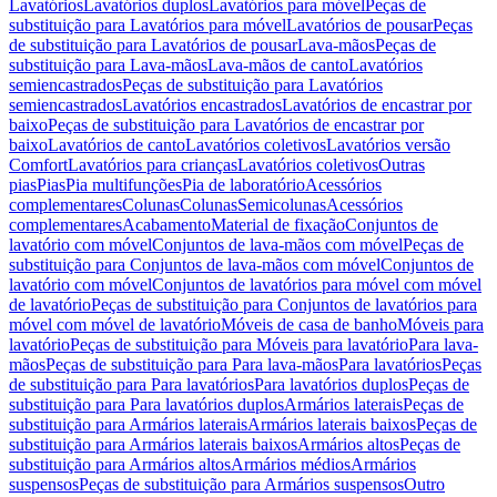
Lavatórios
Lavatórios duplos
Lavatórios para móvel
Peças de
substituição para Lavatórios para móvel
Lavatórios de pousar
Peças
de substituição para Lavatórios de pousar
Lava-mãos
Peças de
substituição para Lava-mãos
Lava-mãos de canto
Lavatórios
semiencastrados
Peças de substituição para Lavatórios
semiencastrados
Lavatórios encastrados
Lavatórios de encastrar por
baixo
Peças de substituição para Lavatórios de encastrar por
baixo
Lavatórios de canto
Lavatórios coletivos
Lavatórios versão
Comfort
Lavatórios para crianças
Lavatórios coletivos
Outras
pias
Pias
Pia multifunções
Pia de laboratório
Acessórios
complementares
Colunas
Colunas
Semicolunas
Acessórios
complementares
Acabamento
Material de fixação
Conjuntos de
lavatório com móvel
Conjuntos de lava-mãos com móvel
Peças de
substituição para Conjuntos de lava-mãos com móvel
Conjuntos de
lavatório com móvel
Conjuntos de lavatórios para móvel com móvel
de lavatório
Peças de substituição para Conjuntos de lavatórios para
móvel com móvel de lavatório
Móveis de casa de banho
Móveis para
lavatório
Peças de substituição para Móveis para lavatório
Para lava-
mãos
Peças de substituição para Para lava-mãos
Para lavatórios
Peças
de substituição para Para lavatórios
Para lavatórios duplos
Peças de
substituição para Para lavatórios duplos
Armários laterais
Peças de
substituição para Armários laterais
Armários laterais baixos
Peças de
substituição para Armários laterais baixos
Armários altos
Peças de
substituição para Armários altos
Armários médios
Armários
suspensos
Peças de substituição para Armários suspensos
Outro