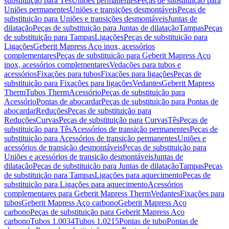
substituição para Tês
Uniões permanentes
Peças de substituição para
Uniões permanentes
Uniões e transições desmontáveis
Peças de
substituição para Uniões e transições desmontáveis
Juntas de
dilatação
Peças de substituição para Juntas de dilatação
Tampas
Peças
de substituição para Tampas
Ligações
Peças de substituição para
Ligações
Geberit Mapress Aço inox, acessórios
complementares
Peças de substituição para Geberit Mapress Aço
inox, acessórios complementares
Vedações para tubos e
acessórios
Fixações para tubos
Fixações para ligações
Peças de
substituição para Fixações para ligações
Vedantes
Geberit Mapress
Therm
Tubos Therm
Acessório
Peças de substituição para
Acessório
Pontas de abocardar
Peças de substituição para Pontas de
abocardar
Reduções
Peças de substituição para
Reduções
Curvas
Peças de substituição para Curvas
Tês
Peças de
substituição para Tês
Acessórios de transição permanentes
Peças de
substituição para Acessórios de transição permanentes
Uniões e
acessórios de transição desmontáveis
Peças de substituição para
Uniões e acessórios de transição desmontáveis
Juntas de
dilatação
Peças de substituição para Juntas de dilatação
Tampas
Peças
de substituição para Tampas
Ligações para aquecimento
Peças de
substituição para Ligações para aquecimento
Acessórios
complementares para Geberit Mapress Therm
Vedantes
Fixações para
tubos
Geberit Mapress Aço carbono
Geberit Mapress Aço
carbono
Peças de substituição para Geberit Mapress Aço
carbono
Tubos 1.0034
Tubos 1.0215
Pontas de tubo
Pontas de