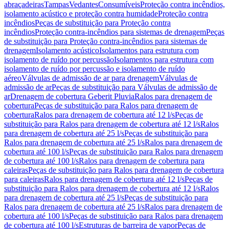
abraçadeiras
Tampas
Vedantes
Consumíveis
Proteção contra incêndios,
isolamento acústico e proteção contra humidade
Proteção contra
incêndios
Peças de substituição para Proteção contra
incêndios
Proteção contra-incêndios para sistemas de drenagem
Peças
de substituição para Proteção contra-incêndios para sistemas de
drenagem
Isolamento acústico
Isolamentos para estrutura com
isolamento de ruído por percussão
Isolamentos para estrutura com
isolamento de ruído por percussão e isolamento de ruído
aéreo
Válvulas de admissão de ar para drenagem
Válvulas de
admissão de ar
Peças de substituição para Válvulas de admissão de
ar
Drenagem de cobertura Geberit Pluvia
Ralos para drenagem de
cobertura
Peças de substituição para Ralos para drenagem de
cobertura
Ralos para drenagem de cobertura até 12 l/s
Peças de
substituição para Ralos para drenagem de cobertura até 12 l/s
Ralos
para drenagem de cobertura até 25 l/s
Peças de substituição para
Ralos para drenagem de cobertura até 25 l/s
Ralos para drenagem de
cobertura até 100 l/s
Peças de substituição para Ralos para drenagem
de cobertura até 100 l/s
Ralos para drenagem de cobertura para
caleiras
Peças de substituição para Ralos para drenagem de cobertura
para caleiras
Ralos para drenagem de cobertura até 12 l/s
Peças de
substituição para Ralos para drenagem de cobertura até 12 l/s
Ralos
para drenagem de cobertura até 25 l/s
Peças de substituição para
Ralos para drenagem de cobertura até 25 l/s
Ralos para drenagem de
cobertura até 100 l/s
Peças de substituição para Ralos para drenagem
de cobertura até 100 l/s
Estruturas de barreira de vapor
Peças de