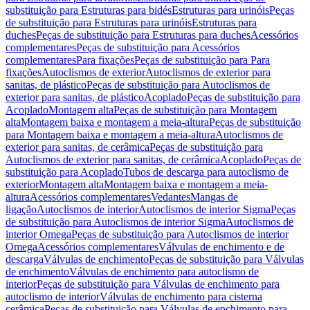
substituição para Estruturas para bidés
Estruturas para urinóis
Peças
de substituição para Estruturas para urinóis
Estruturas para
duches
Peças de substituição para Estruturas para duches
Acessórios
complementares
Peças de substituição para Acessórios
complementares
Para fixações
Peças de substituição para Para
fixações
Autoclismos de exterior
Autoclismos de exterior para
sanitas, de plástico
Peças de substituição para Autoclismos de
exterior para sanitas, de plástico
Acoplado
Peças de substituição para
Acoplado
Montagem alta
Peças de substituição para Montagem
alta
Montagem baixa e montagem a meia-altura
Peças de substituição
para Montagem baixa e montagem a meia-altura
Autoclismos de
exterior para sanitas, de cerâmica
Peças de substituição para
Autoclismos de exterior para sanitas, de cerâmica
Acoplado
Peças de
substituição para Acoplado
Tubos de descarga para autoclismo de
exterior
Montagem alta
Montagem baixa e montagem a meia-
altura
Acessórios complementares
Vedantes
Mangas de
ligação
Autoclismos de interior
Autoclismos de interior Sigma
Peças
de substituição para Autoclismos de interior Sigma
Autoclismos de
interior Omega
Peças de substituição para Autoclismos de interior
Omega
Acessórios complementares
Válvulas de enchimento e de
descarga
Válvulas de enchimento
Peças de substituição para Válvulas
de enchimento
Válvulas de enchimento para autoclismo de
interior
Peças de substituição para Válvulas de enchimento para
autoclismo de interior
Válvulas de enchimento para cisterna
cerâmica
Peças de substituição para Válvulas de enchimento para