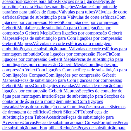
acessórios
Fixações para tubos
Fixações para ligações
Peças de
substituição para Fixações para ligações
Vedantes
Conjuntos de
parafuso para uniões de flange
Válvulas para tubos
Válvulas de corte
esféricas
Peças de substituição para Válvulas de corte esféricas
Com
ligações por compressão FlowFit
Com ligações por compressão
Geberit Mepla
Peças de substituição para Com ligações por
compressão Geberit Mepla
Com ligações por compressão Geberit
Mapress
Peças de substituição para Com ligações por compressão
Geberit Mapress
Válvulas de corte esféricas para montagem
embutido
Peças de substituição para Válvulas de corte esféricas para
montagem embutido
Com ligações por compressão FlowFit
Com
ligações por compressão Geberit Mepla
Peças de substituição para
Com ligações por compressão Geberit Mepla
Com ligações por
compressão Volex
Com ligações Compact
Peças de substituição para
Com ligações Compact
Com ligações por compressão Geberit
Mapress
Peças de substituição para Com ligações por compressão
Geberit Mapress
Com ligações roscadas
Válvulas de retenção
Com
ligações por compressão Geberit Mapress
Secções de contador de
água para montagem interior
Peças de substituição para Secções de
contador de água para montagem interior
Com ligações
roscadas
Peças de substituição para Com ligações roscadas
Sistemas
de drenagem de edifícios
Geberit Silent-PP
Tubos
Peças de
substituição para Tubos
Acessórios
Peças de substituição para
Acessórios
Curvas
Peças de substituição para Curvas
Forquilhas
Peças
de substituição para Forquilhas
Reduções
Peças de substituição para