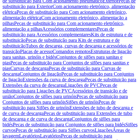
de substituição para Com acionamento pneumático
Exterior
Peças de
substituição para Exterior
Com acionamento eletrónico, alimentação
elétrica
Peças de substituição para Com acionamento eletrónico,
alimentação elétrica
Com acionamento eletrónico, alimentação a
pilhas
Peças de substituição para Com acionamento eletrónico,
alimentação a pilhas
Acessórios complementares
Peças de
substituição para Acessórios complementares
Kits de estrutura e de
substituição
Peças de substituição para Kits de estrutura e de
substituição
Tubos de descarga, curvas de descarga e acessórios de
transição
Placas de acesso
Comandos remotos
Estruturas de ligação
para sanitas, urinóis e bidés
Conjuntos de sifões para sanitas e
pias
Peças de substituição para Conjuntos de sifões para sanitas e
pias
Curvas de descarga
Peças de substituição para Curvas de
descarga
Conjuntos de ligação
Peças de substituição para Conjuntos
de ligação
Extensões da curva de descarga
Peças de substituição para
Extensões da curva de descarga
Ligações de PVC
Peças de
substituição para Ligações de PVC
Acessórios de transição e de
união
Conjuntos de sifões para urinóis
Peças de substituição para
Conjuntos de sifões para urinóis
Sifões de urinóis
Peças de
substituição para Sifões de urinóis
Extensões de tubo de descarga e
de curva de descarga
Peças de substituição para Extensões de tubo
de descarga e de curva de descarga
Conjuntos de sifões para
bidés
Peças de substituição para Conjuntos de sifões para bidés
Sifões
curvos
Peças de substituição para Sifões curvos
Ligações
Áreas de
lavagem
Lavatórios
Lavatórios
Peças de substituição para