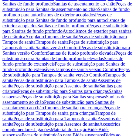
Sanitas de fundo profundo
Sanitas de assentamento ao chão
Peças de
substituição para Sanitas de assentamento ao chão
Sanitas de fundo
profundo para autoclismos de exterior acoplados
Peças de
substituição para Sanitas de fundo profundo para autoclismos de
exterior acoplados
Sanitas de fundo profundo
Peças de substituição
para Sanitas de fundo profundo
Autoclismos de exterior para sanitas,
de cerâmica
Acoplado
Tampos de sanita
Peças de substituição para
Tampos de sanita
Tampos de sanita
Peças de substituição para
Tampos de sanita
Sanitas versão Comfort
Peças de substituição para
Sanitas versão Comfort
Sanitas de fundo profundo elevadas
Peças de
substituição para Sanitas de fundo profundo elevadas
Sanitas de
fundo profundo extensíveis
Peças de substituição para Sanitas de
fundo profundo extensíveis
Tampos de sanita versão Comfort
Peças
de substituição para Tampos de sanita versão Comfort
Tampos de
sanita
Peças de substituição para Tampos de sanita
Assentos de
sanita
Peças de substituição para Assentos de sanita
Sanitas para
crianças
Peças de substituição para Sanitas para crianças
Sanitas
suspensas
Peças de substituição para Sanitas suspensas
Sanitas de
assentamento ao chão
Peças de substituição para Sanitas de
assentamento ao chão
Tampos de sanita para crianças
Peças de
substituição para Tampos de sanita para crianças
Tampos de
sanita
Peças de substituição para Tampos de sanita
Assentos de
sanita
Peças de substituição para Assentos de sanita
Acessórios
complementares
Ligações
Material de fixação
Bidés
Bidés
suspensos
Peças de substituição para Bidés suspensos
Bidés ao