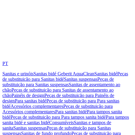
PT
Sanitas e urinóis
Sanitas bidé Geberit AquaClean
Sanitas bidé
Peças
de substituição para Sanitas bidé
Sanitas suspensas
Peças de
substituição para Sanitas suspensas
Sanitas de assentamento ao
chão
Peças de substituição para Sanitas de assentamento ao
chão
Painéis de design
Peças de substituição para Painéis de
design
Para sanitas bidé
Peças de substituição para Para sanitas
bidé
Acessórios complementares
Peças de substituição para
Acessórios complementares
Para sanitas bidé
Para tampos sanita
bidé
Peças de substituição para Para tampos sanita bidé
Para tampos
sanita bidé e sanitas bidé
Consumíveis
Sanitas e tampos de
sanita
Sanitas suspensas
Peças de substituição para Sanitas
suspensas
Sanitas de fundo profundo
Peças de substituição para