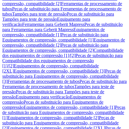
compressão, compatibilidade [2]
Ferramentas de processamento de
tubos
Peças de substituição para Ferramentas de processamento de
tubos
Tampões para teste de pressão
Peças de substituição para
Tampões para teste de pressão
Equipamento para
verificação
Ferramentas para Geberit Mapress
Peças de substituição
para Ferramentas para Geberit Mapress
Equipamentos de
compressão, compatibilidade [1]
Peças de substituição para
Equipamentos de compressão, compatibilidade [1]
Equipamentos de
compressão, compatibilidade [2]
Peças de substituição para
Equipamentos de compressão, compatibilidade [2]
Compatibilidade
dos equipamentos de compressão [1]/[2]
Peças de substituição para
Compatibilidade dos equipamentos de compressão
[1]/[2]
Equipamentos de compressão, compatibilidade
[2XL]
Equipamentos de compressão, compatibilidade [3]
Peças de
substituição para Equipamentos de compressão, compatibilidade
[3]
Ferramentas de processamento de tubos
Peças de substituição para
Ferramentas de processamento de tubos
Tampões para teste de
pressão
Peças de substituição para Tampões para teste de
pressão
Equipamento para verificação
Equipamentos de
compressão
Peças de substituição para Equipamentos de
compressão
Equipamentos de compressão, compatibilidade [1]
Peças
de substituição para Equipamentos de compressão, compatibilidade
[1]
Equipamentos de compressão, compatibilidade [2]
Peças de
substituição para Equipamentos de compressão, compatibilidade
[2]
Equipamentos de compressão, compatibilidade [2XL]
Peças de