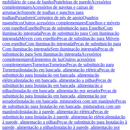
mobiliário de casa de banho
Prateleiras de parede
Acessórios
complementares
Acessórios de gavetas e caixas de
arrumação
Suporte de toalhas e ganchos para
toalhas
Puxadores
Conjuntos de pés de apoio
Quadros
magnéticos
Outros acessórios complementares
Espelhos e móveis
com espelho
Espelho
Peças de substituição para Espelho
Com
iluminação integrada
Peças de substituição para Com iluminação
integrada
Móveis com espelho
Peças de substituição para Móveis
com espelho
Com iluminação integrada
Peças de substituição para
Com iluminação integrada
Sem iluminação integrada
Peças de
substituição para Sem iluminação integrada
Acessórios
complementares
Elementos de luz
Outros acessórios
complementares
Torneiras
Torneiras
Peças de substituição para
Torneiras
Instalação em bancada, alimentação elétrica
Peças de
substituição para Instalação em bancada, alimentação
elétrica
Instalação em bancada, alimentação a pilhas
Peças de
substituição para Instalação em bancada, alimentação a
pilhas
Instalação em bancada, alimentação por gerador
Peças de
substituição para Instalação em bancada, alimentação por
gerador
Instalação em bancada, misturadora com um manípulo
Peças
de substituição para Instalação em bancada, misturadora com um
manípulo
Instalação à parede, alimentação elétrica
Peças de
substituição para Instalação à parede, alimentação elétrica
Instalação
à parede, alimentação a pilhas
Peças de substituição para Instalação à
parede, alimentação a pilhas
Instalação à parede, alimentação por