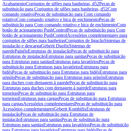
Acabamento
Conjuntos de sifões para banheiras, d52
Peças de
substituição para Conjuntos de sifões para banheiras, d52
Com
comando rotativo
Peças de substituição para Com comando
rotativo
Com comando rotativo e bica de enchimento
Peças de
substituição para Com comando rotativo e bica de enchimento
Com
botão de acionamento PushControl
Peças de substituição para Com
botão de acionamento PushControl
Acessórios complementares para
conjuntos de sifões para banheiras
Conjuntos de ligação
Sistemas de
instalação e descarga
Geberit Duofix
Sistemas de
parede
Painéis
Estruturas de instalação
Peças de substituição para
Estruturas de instalação
Estruturas para sanitas
Peças de substituição
para Estruturas para sanitas
Estruturas para lavatórios
Peças de
substituição para Estruturas para lavatórios
Estruturas para
bidés
Peças de substituição para Estruturas para bidés
Estruturas para
urinóis
Peças de substituição para Estruturas para urinóis
Estruturas
para duches com drenagem à parede
Peças de substituição para
Estruturas para duches com drenagem à parede
Estruturas para
torneiras
Peças de substituição para Estruturas para
torneiras
Estruturas para cargas
Peças de substituição para Estruturas
para cargas
Acessórios complementares
Peças de substituição para
Acessórios complementares
Geberit Kombifix
Estruturas de
instalação
Peças de substituição para Estruturas de
instalação
Estruturas para sanitas
Peças de substituição para
Estruturas para sanitas
Estruturas para lavatórios
Peças de substituição
para Estruturas para lavatórios
Estruturas para bidés
Peças de