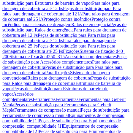
substituição para Estruturas de barreira de vapor
Para ralos para
drenagem de cobertura até 12 l/s
Peças de substituição para Para
ralos para drenagem de cobertura até 12 l/s
Para ralos para drenagem
de cobertura até 25 l/s
Proteção contra incêndios
Proteção contra
incêndios para sistemas de drenagem
Ralos de emergência
Peças de
substituição para Ralos de emergência
Para ralos para drenagem de
cobertura até 12 l/s
Peças de substituição para Para ralos para
drenagem de cobertura até 12 l/s
Para ralos para drenagem de
cobertura até 25 l/s
Peças de substituição para Para ralos para
drenagem de cobertura até 25 l/s
Fixações
Sistema de fixação d40–
200
Sistema de fixação d250–315
Acessórios complementares
Peças
de substituição para Acessórios complementares
Para ralos para
drenagem de cobertura
Peças de substituição para Para ralos para
drenagem de cobertura
Para fixações
Sistema de drenagem
convencional
Ralos para drenagem de cobertura
Peças de substituição
para Ralos para drenagem de cobertura
Estruturas de barreira de
vapor
Peças de substituição para Estruturas de barreira de
vapor
Acessórios
complementares
Ferramentas
Ferramentas
Ferramentas para Geberit
Mepla
Peças de substituição para Ferramentas para Geberit
Mepla
Ferramentas de compressão manual
Peças de substituição para
Ferramentas de compressão manual
Equipamentos de compressão,
compatibilidade [1]
Peças de substituição para Equipamentos de
compressão, compatibilidade [1]
Equipamentos de compressão,
compatibilidade [2]
Peças de substituição para Equipamentos de