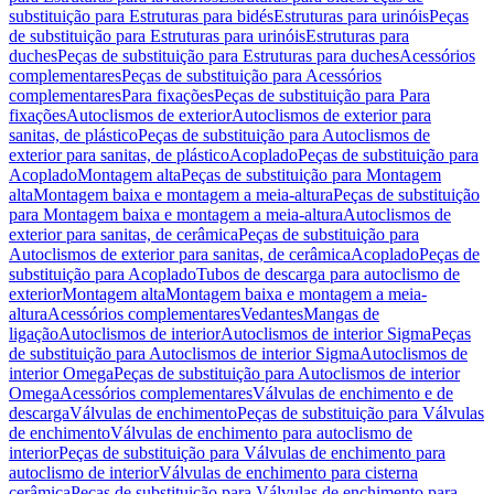
substituição para Estruturas para bidés
Estruturas para urinóis
Peças
de substituição para Estruturas para urinóis
Estruturas para
duches
Peças de substituição para Estruturas para duches
Acessórios
complementares
Peças de substituição para Acessórios
complementares
Para fixações
Peças de substituição para Para
fixações
Autoclismos de exterior
Autoclismos de exterior para
sanitas, de plástico
Peças de substituição para Autoclismos de
exterior para sanitas, de plástico
Acoplado
Peças de substituição para
Acoplado
Montagem alta
Peças de substituição para Montagem
alta
Montagem baixa e montagem a meia-altura
Peças de substituição
para Montagem baixa e montagem a meia-altura
Autoclismos de
exterior para sanitas, de cerâmica
Peças de substituição para
Autoclismos de exterior para sanitas, de cerâmica
Acoplado
Peças de
substituição para Acoplado
Tubos de descarga para autoclismo de
exterior
Montagem alta
Montagem baixa e montagem a meia-
altura
Acessórios complementares
Vedantes
Mangas de
ligação
Autoclismos de interior
Autoclismos de interior Sigma
Peças
de substituição para Autoclismos de interior Sigma
Autoclismos de
interior Omega
Peças de substituição para Autoclismos de interior
Omega
Acessórios complementares
Válvulas de enchimento e de
descarga
Válvulas de enchimento
Peças de substituição para Válvulas
de enchimento
Válvulas de enchimento para autoclismo de
interior
Peças de substituição para Válvulas de enchimento para
autoclismo de interior
Válvulas de enchimento para cisterna
cerâmica
Peças de substituição para Válvulas de enchimento para