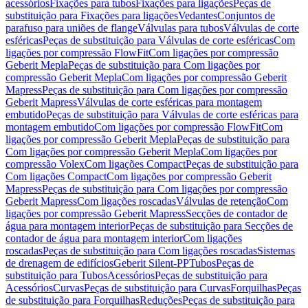
acessórios
Fixações para tubos
Fixações para ligações
Peças de
substituição para Fixações para ligações
Vedantes
Conjuntos de
parafuso para uniões de flange
Válvulas para tubos
Válvulas de corte
esféricas
Peças de substituição para Válvulas de corte esféricas
Com
ligações por compressão FlowFit
Com ligações por compressão
Geberit Mepla
Peças de substituição para Com ligações por
compressão Geberit Mepla
Com ligações por compressão Geberit
Mapress
Peças de substituição para Com ligações por compressão
Geberit Mapress
Válvulas de corte esféricas para montagem
embutido
Peças de substituição para Válvulas de corte esféricas para
montagem embutido
Com ligações por compressão FlowFit
Com
ligações por compressão Geberit Mepla
Peças de substituição para
Com ligações por compressão Geberit Mepla
Com ligações por
compressão Volex
Com ligações Compact
Peças de substituição para
Com ligações Compact
Com ligações por compressão Geberit
Mapress
Peças de substituição para Com ligações por compressão
Geberit Mapress
Com ligações roscadas
Válvulas de retenção
Com
ligações por compressão Geberit Mapress
Secções de contador de
água para montagem interior
Peças de substituição para Secções de
contador de água para montagem interior
Com ligações
roscadas
Peças de substituição para Com ligações roscadas
Sistemas
de drenagem de edifícios
Geberit Silent-PP
Tubos
Peças de
substituição para Tubos
Acessórios
Peças de substituição para
Acessórios
Curvas
Peças de substituição para Curvas
Forquilhas
Peças
de substituição para Forquilhas
Reduções
Peças de substituição para