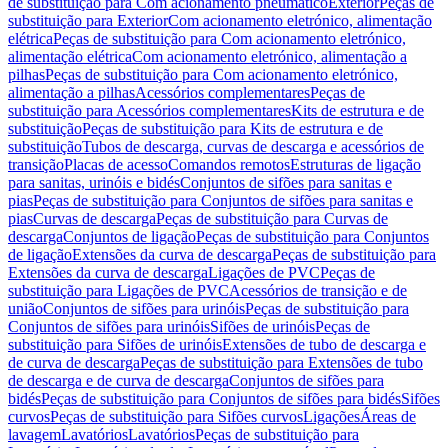
de substituição para Com acionamento pneumático
Exterior
Peças de
substituição para Exterior
Com acionamento eletrónico, alimentação
elétrica
Peças de substituição para Com acionamento eletrónico,
alimentação elétrica
Com acionamento eletrónico, alimentação a
pilhas
Peças de substituição para Com acionamento eletrónico,
alimentação a pilhas
Acessórios complementares
Peças de
substituição para Acessórios complementares
Kits de estrutura e de
substituição
Peças de substituição para Kits de estrutura e de
substituição
Tubos de descarga, curvas de descarga e acessórios de
transição
Placas de acesso
Comandos remotos
Estruturas de ligação
para sanitas, urinóis e bidés
Conjuntos de sifões para sanitas e
pias
Peças de substituição para Conjuntos de sifões para sanitas e
pias
Curvas de descarga
Peças de substituição para Curvas de
descarga
Conjuntos de ligação
Peças de substituição para Conjuntos
de ligação
Extensões da curva de descarga
Peças de substituição para
Extensões da curva de descarga
Ligações de PVC
Peças de
substituição para Ligações de PVC
Acessórios de transição e de
união
Conjuntos de sifões para urinóis
Peças de substituição para
Conjuntos de sifões para urinóis
Sifões de urinóis
Peças de
substituição para Sifões de urinóis
Extensões de tubo de descarga e
de curva de descarga
Peças de substituição para Extensões de tubo
de descarga e de curva de descarga
Conjuntos de sifões para
bidés
Peças de substituição para Conjuntos de sifões para bidés
Sifões
curvos
Peças de substituição para Sifões curvos
Ligações
Áreas de
lavagem
Lavatórios
Lavatórios
Peças de substituição para