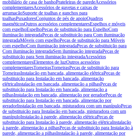
mobiliário de casa de banho
Prateleiras de parede
Acessórios
complementares
Acessórios de gavetas e caixas de
arrumação
Suporte de toalhas e ganchos para
toalhas
Puxadores
Conjuntos de pés de apoio
Quadros
magnéticos
Outros acessórios complementares
Espelhos e móveis
com espelho
Espelho
Peças de substituição para Espelho
Com
iluminação integrada
Peças de substituição para Com iluminação
integrada
Móveis com espelho
Peças de substituição para Móveis
com espelho
Com iluminação integrada
Peças de substituição para
Com iluminação integrada
Sem iluminação integrada
Peças de
substituição para Sem iluminação integrada
Acessórios
complementares
Elementos de luz
Outros acessórios
complementares
Torneiras
Torneiras
Peças de substituição para
Torneiras
Instalação em bancada, alimentação elétrica
Peças de
substituição para Instalação em bancada, alimentação
elétrica
Instalação em bancada, alimentação a pilhas
Peças de
substituição para Instalação em bancada, alimentação a
pilhas
Instalação em bancada, alimentação por gerador
Peças de
substituição para Instalação em bancada, alimentação por
gerador
Instalação em bancada, misturadora com um manípulo
Peças
de substituição para Instalação em bancada, misturadora com um
manípulo
Instalação à parede, alimentação elétrica
Peças de
substituição para Instalação à parede, alimentação elétrica
Instalação
à parede, alimentação a pilhas
Peças de substituição para Instalação à
parede, alimentação a pilhas
Instalação à parede, alimentação por