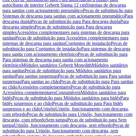
autoclismo de interior Geberit Sigma 12 cm
Sistemas de descarga
para sanitas com acionamento pneumático
Peças de substituição para
Sistemas de descarga para sanitas com acionamento pneumático
Para
descarga dupla
Peças de substituição para Para descarga dupla
Para
descarga simples
Peças de substituição para Para descarga
simples
Acessórios complementares para sistemas de descarga para
sanitas
Peças de substituição para Acessórios complementares para
sistemas de descarga para sanitas
Conjuntos de instalação
Peças de
substituição para Conjuntos de instalação
Para sistemas de descarga
para sanita com acionamento eletrónico
Peças de substituição para
Para sistemas de descarga para sanita com acionamento
eletrónico
Módulos sanitários Geberit Monolith
Módulos sanitários
para sanitas
Peças de substituição para Módulos sanitários para
sanitas
Para sanitas suspensas
Peças de substituição para Para sanitas
suspensas
Para sanitas ao chão
Peças de substituição para Para sanitas
ao chão
Acessórios complementares
Peças de substituição para
Acessórios complementares
Consumíveis
Módulos sanitários para
bidés
Peças de substituição para Módulos sanitários para bidés
Para
bidés suspensos e ao chão
Peças de substituição para Para bidés
suspensos e ao chão
Urinóis
Urinóis, funcionamento com descarga,
com rebordo
Peças de substituição para Urinóis, funcionamento com
descarga, com rebordo
Sem tampa
Peças de substituição para Sem
tampa
Urinóis, funcionamento com descarga, sem rebordo
Peças de
substituição para Urinóis, funcionamento com descarga, sem