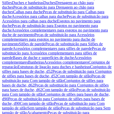
Sifões
Duches e banheiras
Duches
Drenagem ao chão para
duches
Peças de substituição para Drenagem ao chão para
duches
Calhas para duche
Peças de substituição para Calhas para
duche
Acessórios para calhas para duche
Peças de substituição para
Acessórios para calhas para duche
Esgotos no pavimento para
duche
Peças de substituição para Esgotos no pavimento para
duche
Acessórios complementares para esgotos no pavimento para
duche de pavimento
Peças de substituição para Acessórios
complementares para esgotos no pavimento para duche de
pavimento
Sifões de parede
Peças de substituição para Sifões de
parede
Acessórios complementares para sifões de parede
Peças de
substituição para Acessórios complementares para sifões de
parede
Bases de duche e superfícies de duche
Acessórios
complementares
Banheiras
Acessórios complementares
Conjuntos de
reparação
Estruturas de ligação para duches e banheiras
Conjuntos de
sifões para bases de duche, d52
Peças de substituição para Conjuntos
de sifões para bases de duche, d52
Com tampão de sifão
Peças de
substituição para Com tampão de sifão
Conjuntos de sifões para
bases de duche, d62
Peças de substituição para Conjuntos de sifões
para bases de duche, d62
Com tampão de sifão
Peças de substituição
para Com tampão de sifão
Conjuntos de sifões para bases de duche,
d90
Peças de substituição para Conjuntos de sifões para bases de
duche, d90
Com tampão de sifão
Peças de substituição para Com
tampão de sifão
Sem tampão de sifão
Peças de substituição para Sem
tampão de sifão
Acabamento
Peças de substituição para