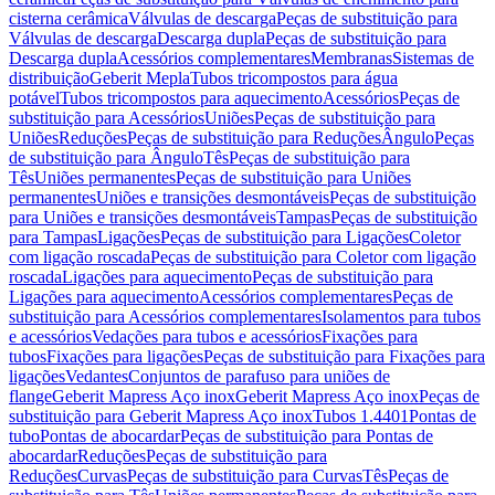
cisterna cerâmica
Válvulas de descarga
Peças de substituição para
Válvulas de descarga
Descarga dupla
Peças de substituição para
Descarga dupla
Acessórios complementares
Membranas
Sistemas de
distribuição
Geberit Mepla
Tubos tricompostos para água
potável
Tubos tricompostos para aquecimento
Acessórios
Peças de
substituição para Acessórios
Uniões
Peças de substituição para
Uniões
Reduções
Peças de substituição para Reduções
Ângulo
Peças
de substituição para Ângulo
Tês
Peças de substituição para
Tês
Uniões permanentes
Peças de substituição para Uniões
permanentes
Uniões e transições desmontáveis
Peças de substituição
para Uniões e transições desmontáveis
Tampas
Peças de substituição
para Tampas
Ligações
Peças de substituição para Ligações
Coletor
com ligação roscada
Peças de substituição para Coletor com ligação
roscada
Ligações para aquecimento
Peças de substituição para
Ligações para aquecimento
Acessórios complementares
Peças de
substituição para Acessórios complementares
Isolamentos para tubos
e acessórios
Vedações para tubos e acessórios
Fixações para
tubos
Fixações para ligações
Peças de substituição para Fixações para
ligações
Vedantes
Conjuntos de parafuso para uniões de
flange
Geberit Mapress Aço inox
Geberit Mapress Aço inox
Peças de
substituição para Geberit Mapress Aço inox
Tubos 1.4401
Pontas de
tubo
Pontas de abocardar
Peças de substituição para Pontas de
abocardar
Reduções
Peças de substituição para
Reduções
Curvas
Peças de substituição para Curvas
Tês
Peças de