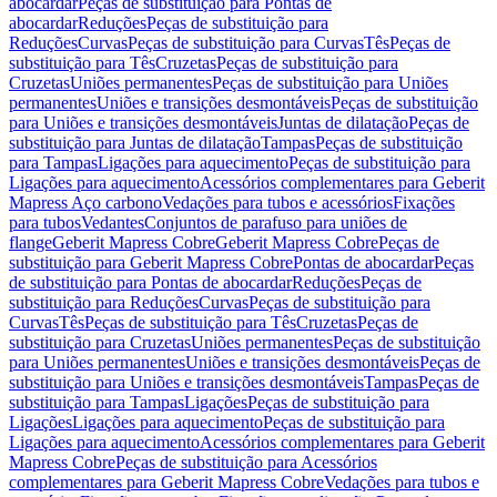
abocardar
Peças de substituição para Pontas de
abocardar
Reduções
Peças de substituição para
Reduções
Curvas
Peças de substituição para Curvas
Tês
Peças de
substituição para Tês
Cruzetas
Peças de substituição para
Cruzetas
Uniões permanentes
Peças de substituição para Uniões
permanentes
Uniões e transições desmontáveis
Peças de substituição
para Uniões e transições desmontáveis
Juntas de dilatação
Peças de
substituição para Juntas de dilatação
Tampas
Peças de substituição
para Tampas
Ligações para aquecimento
Peças de substituição para
Ligações para aquecimento
Acessórios complementares para Geberit
Mapress Aço carbono
Vedações para tubos e acessórios
Fixações
para tubos
Vedantes
Conjuntos de parafuso para uniões de
flange
Geberit Mapress Cobre
Geberit Mapress Cobre
Peças de
substituição para Geberit Mapress Cobre
Pontas de abocardar
Peças
de substituição para Pontas de abocardar
Reduções
Peças de
substituição para Reduções
Curvas
Peças de substituição para
Curvas
Tês
Peças de substituição para Tês
Cruzetas
Peças de
substituição para Cruzetas
Uniões permanentes
Peças de substituição
para Uniões permanentes
Uniões e transições desmontáveis
Peças de
substituição para Uniões e transições desmontáveis
Tampas
Peças de
substituição para Tampas
Ligações
Peças de substituição para
Ligações
Ligações para aquecimento
Peças de substituição para
Ligações para aquecimento
Acessórios complementares para Geberit
Mapress Cobre
Peças de substituição para Acessórios
complementares para Geberit Mapress Cobre
Vedações para tubos e