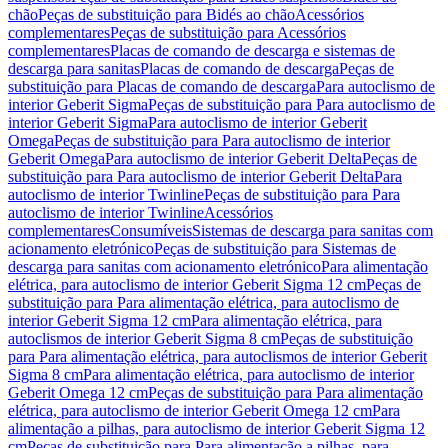
chão
Peças de substituição para Bidés ao chão
Acessórios
complementares
Peças de substituição para Acessórios
complementares
Placas de comando de descarga e sistemas de
descarga para sanitas
Placas de comando de descarga
Peças de
substituição para Placas de comando de descarga
Para autoclismo de
interior Geberit Sigma
Peças de substituição para Para autoclismo de
interior Geberit Sigma
Para autoclismo de interior Geberit
Omega
Peças de substituição para Para autoclismo de interior
Geberit Omega
Para autoclismo de interior Geberit Delta
Peças de
substituição para Para autoclismo de interior Geberit Delta
Para
autoclismo de interior Twinline
Peças de substituição para Para
autoclismo de interior Twinline
Acessórios
complementares
Consumíveis
Sistemas de descarga para sanitas com
acionamento eletrónico
Peças de substituição para Sistemas de
descarga para sanitas com acionamento eletrónico
Para alimentação
elétrica, para autoclismo de interior Geberit Sigma 12 cm
Peças de
substituição para Para alimentação elétrica, para autoclismo de
interior Geberit Sigma 12 cm
Para alimentação elétrica, para
autoclismos de interior Geberit Sigma 8 cm
Peças de substituição
para Para alimentação elétrica, para autoclismos de interior Geberit
Sigma 8 cm
Para alimentação elétrica, para autoclismo de interior
Geberit Omega 12 cm
Peças de substituição para Para alimentação
elétrica, para autoclismo de interior Geberit Omega 12 cm
Para
alimentação a pilhas, para autoclismo de interior Geberit Sigma 12
cm
Peças de substituição para Para alimentação a pilhas, para