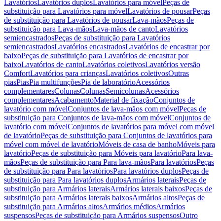
Lavatórios
Lavatórios duplos
Lavatórios para móvel
Peças de
substituição para Lavatórios para móvel
Lavatórios de pousar
Peças
de substituição para Lavatórios de pousar
Lava-mãos
Peças de
substituição para Lava-mãos
Lava-mãos de canto
Lavatórios
semiencastrados
Peças de substituição para Lavatórios
semiencastrados
Lavatórios encastrados
Lavatórios de encastrar por
baixo
Peças de substituição para Lavatórios de encastrar por
baixo
Lavatórios de canto
Lavatórios coletivos
Lavatórios versão
Comfort
Lavatórios para crianças
Lavatórios coletivos
Outras
pias
Pias
Pia multifunções
Pia de laboratório
Acessórios
complementares
Colunas
Colunas
Semicolunas
Acessórios
complementares
Acabamento
Material de fixação
Conjuntos de
lavatório com móvel
Conjuntos de lava-mãos com móvel
Peças de
substituição para Conjuntos de lava-mãos com móvel
Conjuntos de
lavatório com móvel
Conjuntos de lavatórios para móvel com móvel
de lavatório
Peças de substituição para Conjuntos de lavatórios para
móvel com móvel de lavatório
Móveis de casa de banho
Móveis para
lavatório
Peças de substituição para Móveis para lavatório
Para lava-
mãos
Peças de substituição para Para lava-mãos
Para lavatórios
Peças
de substituição para Para lavatórios
Para lavatórios duplos
Peças de
substituição para Para lavatórios duplos
Armários laterais
Peças de
substituição para Armários laterais
Armários laterais baixos
Peças de
substituição para Armários laterais baixos
Armários altos
Peças de
substituição para Armários altos
Armários médios
Armários
suspensos
Peças de substituição para Armários suspensos
Outro