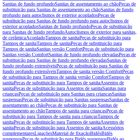
Sanitas de fundo profundo
Sanitas de assentamento ao chão
Peças de
substituição para Sanitas de assentamento ao chão
Sanitas de fundo
profundo para autoclismos de exterior acoplados
Peças de
substituição para Sanitas de fundo profundo para autoclismos de
exterior acoplados
Sanitas de fundo profundo
Peças de substituição
para Sanitas de fundo profundo
Autoclismos de exterior para sanitas,
de cerâmica
Acoplado
Tampos de sanita
Peças de substituição para
Tampos de sanita
Tampos de sanita
Peças de substituição para
Tampos de sanita
Sanitas versão Comfort
Peças de substituição para
Sanitas versão Comfort
Sanitas de fundo profundo elevadas
Peças de
substituição para Sanitas de fundo profundo elevadas
Sanitas de
fundo profundo extensíveis
Peças de substituição para Sanitas de
fundo profundo extensíveis
Tampos de sanita versão Comfort
Peças
de substituição para Tampos de sanita versão Comfort
Tampos de
sanita
Peças de substituição para Tampos de sanita
Assentos de
sanita
Peças de substituição para Assentos de sanita
Sanitas para
crianças
Peças de substituição para Sanitas para crianças
Sanitas
suspensas
Peças de substituição para Sanitas suspensas
Sanitas de
assentamento ao chão
Peças de substituição para Sanitas de
assentamento ao chão
Tampos de sanita para crianças
Peças de
substituição para Tampos de sanita para crianças
Tampos de
sanita
Peças de substituição para Tampos de sanita
Assentos de
sanita
Peças de substituição para Assentos de sanita
Acessórios
complementares
Ligações
Material de fixação
Bidés
Bidés
suspensos
Peças de substituição para Bidés suspensos
Bidés ao