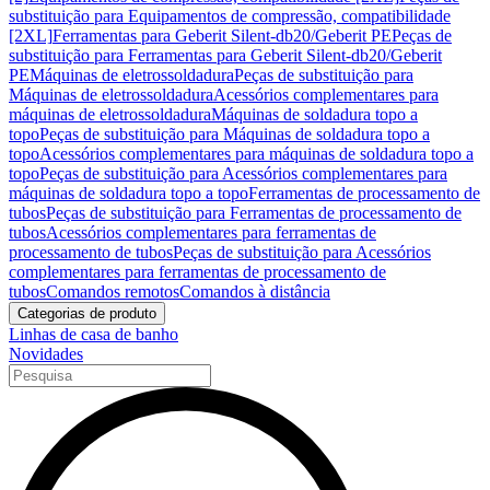
substituição para Equipamentos de compressão, compatibilidade
[2XL]
Ferramentas para Geberit Silent-db20/Geberit PE
Peças de
substituição para Ferramentas para Geberit Silent-db20/Geberit
PE
Máquinas de eletrossoldadura
Peças de substituição para
Máquinas de eletrossoldadura
Acessórios complementares para
máquinas de eletrossoldadura
Máquinas de soldadura topo a
topo
Peças de substituição para Máquinas de soldadura topo a
topo
Acessórios complementares para máquinas de soldadura topo a
topo
Peças de substituição para Acessórios complementares para
máquinas de soldadura topo a topo
Ferramentas de processamento de
tubos
Peças de substituição para Ferramentas de processamento de
tubos
Acessórios complementares para ferramentas de
processamento de tubos
Peças de substituição para Acessórios
complementares para ferramentas de processamento de
tubos
Comandos remotos
Comandos à distância
Categorias de produto
Linhas de casa de banho
Novidades