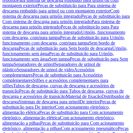
rebordo
Para sistema de descarga embutido para urinol ou com
montagem exterior
Peças de substituição para Para sistema de
descarga embutido para urinol ou com montagem exterior
Com
sistema de descarga para urinóis integrado
Peças de substituição para
Com sistema de descarga para urinóis integrado
Para sistema de
descarga para urinóis integrado
Peças de substituição para Para
sistema de descarga para urinóis integrado
Urinóis, funcionamento
com descarga, com/para tampa
Peças de substituição para Urinóis,
funcionamento com descarga, com/para tampa
Sem bordo de
descarga
Peças de substituição para Sem bordo de descarga
Urinóis,
funcionamento sem água
Peças de substituição para Urinóis,
funcionamento sem água
Sem tampa
Peças de substituição para Sem
tampa
Separadores de urinol
Separadores de urinol de
plástico
Separadores de urinol de vidro
Acessórios
complementares
Peças de substituição para Acessórios
complementares
Sifões e acessórios complementares para
sifões
Tubos de descarga, curvas de descarga e acessórios de
transição
Peças de substituição para Tubos de descarga, curvas de
descarga e acessórios de transição
Material de fixação
Distribuidor de
descarga
Sistemas de descarga para urinol
De interior
Peças de
substituição para De interior
Com acionamento eletrónico,
alimentação elétrica
Peças de substituição para Com acionamento
eletrónico, alimentação elétrica
Com acionamento eletrónico,
alimentação a pilhas
Peças de substituição para Com acionamento
eletrónico, alimentação a pilhas
Com acionamento pneumático
Peças