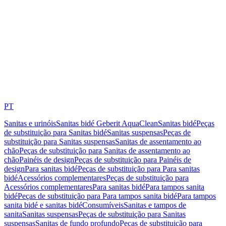
PT
Sanitas e urinóis
Sanitas bidé Geberit AquaClean
Sanitas bidé
Peças
de substituição para Sanitas bidé
Sanitas suspensas
Peças de
substituição para Sanitas suspensas
Sanitas de assentamento ao
chão
Peças de substituição para Sanitas de assentamento ao
chão
Painéis de design
Peças de substituição para Painéis de
design
Para sanitas bidé
Peças de substituição para Para sanitas
bidé
Acessórios complementares
Peças de substituição para
Acessórios complementares
Para sanitas bidé
Para tampos sanita
bidé
Peças de substituição para Para tampos sanita bidé
Para tampos
sanita bidé e sanitas bidé
Consumíveis
Sanitas e tampos de
sanita
Sanitas suspensas
Peças de substituição para Sanitas
suspensas
Sanitas de fundo profundo
Peças de substituição para