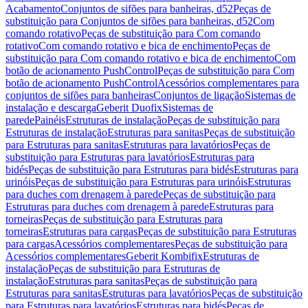
Acabamento
Conjuntos de sifões para banheiras, d52
Peças de
substituição para Conjuntos de sifões para banheiras, d52
Com
comando rotativo
Peças de substituição para Com comando
rotativo
Com comando rotativo e bica de enchimento
Peças de
substituição para Com comando rotativo e bica de enchimento
Com
botão de acionamento PushControl
Peças de substituição para Com
botão de acionamento PushControl
Acessórios complementares para
conjuntos de sifões para banheiras
Conjuntos de ligação
Sistemas de
instalação e descarga
Geberit Duofix
Sistemas de
parede
Painéis
Estruturas de instalação
Peças de substituição para
Estruturas de instalação
Estruturas para sanitas
Peças de substituição
para Estruturas para sanitas
Estruturas para lavatórios
Peças de
substituição para Estruturas para lavatórios
Estruturas para
bidés
Peças de substituição para Estruturas para bidés
Estruturas para
urinóis
Peças de substituição para Estruturas para urinóis
Estruturas
para duches com drenagem à parede
Peças de substituição para
Estruturas para duches com drenagem à parede
Estruturas para
torneiras
Peças de substituição para Estruturas para
torneiras
Estruturas para cargas
Peças de substituição para Estruturas
para cargas
Acessórios complementares
Peças de substituição para
Acessórios complementares
Geberit Kombifix
Estruturas de
instalação
Peças de substituição para Estruturas de
instalação
Estruturas para sanitas
Peças de substituição para
Estruturas para sanitas
Estruturas para lavatórios
Peças de substituição
para Estruturas para lavatórios
Estruturas para bidés
Peças de