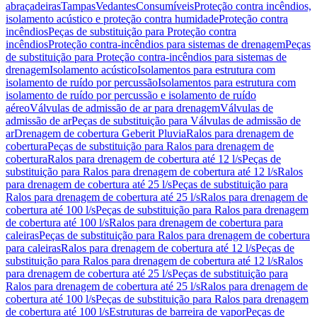
abraçadeiras
Tampas
Vedantes
Consumíveis
Proteção contra incêndios,
isolamento acústico e proteção contra humidade
Proteção contra
incêndios
Peças de substituição para Proteção contra
incêndios
Proteção contra-incêndios para sistemas de drenagem
Peças
de substituição para Proteção contra-incêndios para sistemas de
drenagem
Isolamento acústico
Isolamentos para estrutura com
isolamento de ruído por percussão
Isolamentos para estrutura com
isolamento de ruído por percussão e isolamento de ruído
aéreo
Válvulas de admissão de ar para drenagem
Válvulas de
admissão de ar
Peças de substituição para Válvulas de admissão de
ar
Drenagem de cobertura Geberit Pluvia
Ralos para drenagem de
cobertura
Peças de substituição para Ralos para drenagem de
cobertura
Ralos para drenagem de cobertura até 12 l/s
Peças de
substituição para Ralos para drenagem de cobertura até 12 l/s
Ralos
para drenagem de cobertura até 25 l/s
Peças de substituição para
Ralos para drenagem de cobertura até 25 l/s
Ralos para drenagem de
cobertura até 100 l/s
Peças de substituição para Ralos para drenagem
de cobertura até 100 l/s
Ralos para drenagem de cobertura para
caleiras
Peças de substituição para Ralos para drenagem de cobertura
para caleiras
Ralos para drenagem de cobertura até 12 l/s
Peças de
substituição para Ralos para drenagem de cobertura até 12 l/s
Ralos
para drenagem de cobertura até 25 l/s
Peças de substituição para
Ralos para drenagem de cobertura até 25 l/s
Ralos para drenagem de
cobertura até 100 l/s
Peças de substituição para Ralos para drenagem
de cobertura até 100 l/s
Estruturas de barreira de vapor
Peças de