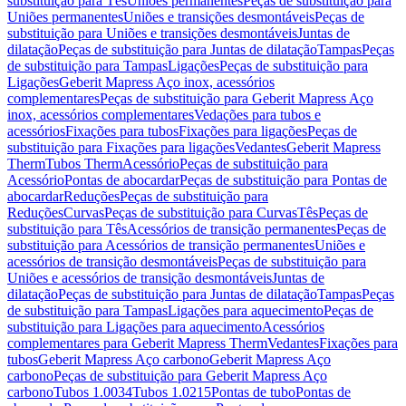
substituição para Tês
Uniões permanentes
Peças de substituição para
Uniões permanentes
Uniões e transições desmontáveis
Peças de
substituição para Uniões e transições desmontáveis
Juntas de
dilatação
Peças de substituição para Juntas de dilatação
Tampas
Peças
de substituição para Tampas
Ligações
Peças de substituição para
Ligações
Geberit Mapress Aço inox, acessórios
complementares
Peças de substituição para Geberit Mapress Aço
inox, acessórios complementares
Vedações para tubos e
acessórios
Fixações para tubos
Fixações para ligações
Peças de
substituição para Fixações para ligações
Vedantes
Geberit Mapress
Therm
Tubos Therm
Acessório
Peças de substituição para
Acessório
Pontas de abocardar
Peças de substituição para Pontas de
abocardar
Reduções
Peças de substituição para
Reduções
Curvas
Peças de substituição para Curvas
Tês
Peças de
substituição para Tês
Acessórios de transição permanentes
Peças de
substituição para Acessórios de transição permanentes
Uniões e
acessórios de transição desmontáveis
Peças de substituição para
Uniões e acessórios de transição desmontáveis
Juntas de
dilatação
Peças de substituição para Juntas de dilatação
Tampas
Peças
de substituição para Tampas
Ligações para aquecimento
Peças de
substituição para Ligações para aquecimento
Acessórios
complementares para Geberit Mapress Therm
Vedantes
Fixações para
tubos
Geberit Mapress Aço carbono
Geberit Mapress Aço
carbono
Peças de substituição para Geberit Mapress Aço
carbono
Tubos 1.0034
Tubos 1.0215
Pontas de tubo
Pontas de