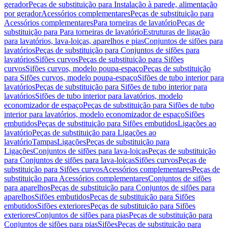
gerador
Peças de substituição para Instalação à parede, alimentação
por gerador
Acessórios complementares
Peças de substituição para
Acessórios complementares
Para torneiras de lavatório
Peças de
substituição para Para torneiras de lavatório
Estruturas de ligação
para lavatórios, lava-loiças, aparelhos e pias
Conjuntos de sifões para
lavatórios
Peças de substituição para Conjuntos de sifões para
lavatórios
Sifões curvos
Peças de substituição para Sifões
curvos
Sifões curvos, modelo poupa-espaço
Peças de substituição
para Sifões curvos, modelo poupa-espaço
Sifões de tubo interior para
lavatórios
Peças de substituição para Sifões de tubo interior para
lavatórios
Sifões de tubo interior para lavatórios, modelo
economizador de espaço
Peças de substituição para Sifões de tubo
interior para lavatórios, modelo economizador de espaço
Sifões
embutidos
Peças de substituição para Sifões embutidos
Ligações ao
lavatório
Peças de substituição para Ligações ao
lavatório
Tampas
Ligações
Peças de substituição para
Ligações
Conjuntos de sifões para lava-loiças
Peças de substituição
para Conjuntos de sifões para lava-loiças
Sifões curvos
Peças de
substituição para Sifões curvos
Acessórios complementares
Peças de
substituição para Acessórios complementares
Conjuntos de sifões
para aparelhos
Peças de substituição para Conjuntos de sifões para
aparelhos
Sifões embutidos
Peças de substituição para Sifões
embutidos
Sifões exteriores
Peças de substituição para Sifões
exteriores
Conjuntos de sifões para pias
Peças de substituição para
Conjuntos de sifões para pias
Sifões
Peças de substituição para