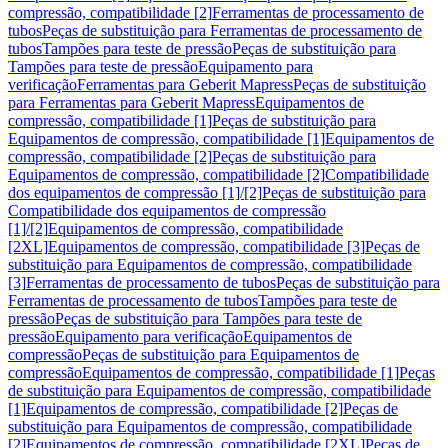
compressão, compatibilidade [2]
Ferramentas de processamento de
tubos
Peças de substituição para Ferramentas de processamento de
tubos
Tampões para teste de pressão
Peças de substituição para
Tampões para teste de pressão
Equipamento para
verificação
Ferramentas para Geberit Mapress
Peças de substituição
para Ferramentas para Geberit Mapress
Equipamentos de
compressão, compatibilidade [1]
Peças de substituição para
Equipamentos de compressão, compatibilidade [1]
Equipamentos de
compressão, compatibilidade [2]
Peças de substituição para
Equipamentos de compressão, compatibilidade [2]
Compatibilidade
dos equipamentos de compressão [1]/[2]
Peças de substituição para
Compatibilidade dos equipamentos de compressão
[1]/[2]
Equipamentos de compressão, compatibilidade
[2XL]
Equipamentos de compressão, compatibilidade [3]
Peças de
substituição para Equipamentos de compressão, compatibilidade
[3]
Ferramentas de processamento de tubos
Peças de substituição para
Ferramentas de processamento de tubos
Tampões para teste de
pressão
Peças de substituição para Tampões para teste de
pressão
Equipamento para verificação
Equipamentos de
compressão
Peças de substituição para Equipamentos de
compressão
Equipamentos de compressão, compatibilidade [1]
Peças
de substituição para Equipamentos de compressão, compatibilidade
[1]
Equipamentos de compressão, compatibilidade [2]
Peças de
substituição para Equipamentos de compressão, compatibilidade
[2]
Equipamentos de compressão, compatibilidade [2XL]
Peças de