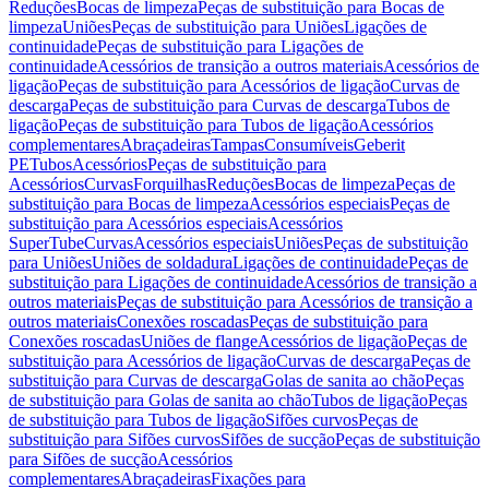
Reduções
Bocas de limpeza
Peças de substituição para Bocas de
limpeza
Uniões
Peças de substituição para Uniões
Ligações de
continuidade
Peças de substituição para Ligações de
continuidade
Acessórios de transição a outros materiais
Acessórios de
ligação
Peças de substituição para Acessórios de ligação
Curvas de
descarga
Peças de substituição para Curvas de descarga
Tubos de
ligação
Peças de substituição para Tubos de ligação
Acessórios
complementares
Abraçadeiras
Tampas
Consumíveis
Geberit
PE
Tubos
Acessórios
Peças de substituição para
Acessórios
Curvas
Forquilhas
Reduções
Bocas de limpeza
Peças de
substituição para Bocas de limpeza
Acessórios especiais
Peças de
substituição para Acessórios especiais
Acessórios
SuperTube
Curvas
Acessórios especiais
Uniões
Peças de substituição
para Uniões
Uniões de soldadura
Ligações de continuidade
Peças de
substituição para Ligações de continuidade
Acessórios de transição a
outros materiais
Peças de substituição para Acessórios de transição a
outros materiais
Conexões roscadas
Peças de substituição para
Conexões roscadas
Uniões de flange
Acessórios de ligação
Peças de
substituição para Acessórios de ligação
Curvas de descarga
Peças de
substituição para Curvas de descarga
Golas de sanita ao chão
Peças
de substituição para Golas de sanita ao chão
Tubos de ligação
Peças
de substituição para Tubos de ligação
Sifões curvos
Peças de
substituição para Sifões curvos
Sifões de sucção
Peças de substituição
para Sifões de sucção
Acessórios
complementares
Abraçadeiras
Fixações para