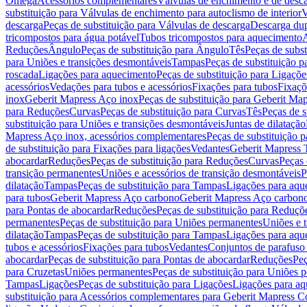
Omega
Acessórios complementares
Válvulas de enchimento e de desc
substituição para Válvulas de enchimento para autoclismo de interior
V
descarga
Peças de substituição para Válvulas de descarga
Descarga du
tricompostos para água potável
Tubos tricompostos para aquecimento
A
Reduções
Ângulo
Peças de substituição para Ângulo
Tês
Peças de subst
para Uniões e transições desmontáveis
Tampas
Peças de substituição 
roscada
Ligações para aquecimento
Peças de substituição para Ligaçõ
acessórios
Vedações para tubos e acessórios
Fixações para tubos
Fixaçõ
inox
Geberit Mapress Aço inox
Peças de substituição para Geberit Ma
para Reduções
Curvas
Peças de substituição para Curvas
Tês
Peças de s
substituição para Uniões e transições desmontáveis
Juntas de dilatação
Mapress Aço inox, acessórios complementares
Peças de substituição 
de substituição para Fixações para ligações
Vedantes
Geberit Mapress
abocardar
Reduções
Peças de substituição para Reduções
Curvas
Peças 
transição permanentes
Uniões e acessórios de transição desmontáveis
P
dilatação
Tampas
Peças de substituição para Tampas
Ligações para aqu
para tubos
Geberit Mapress Aço carbono
Geberit Mapress Aço carbon
para Pontas de abocardar
Reduções
Peças de substituição para Reduçõ
permanentes
Peças de substituição para Uniões permanentes
Uniões e 
dilatação
Tampas
Peças de substituição para Tampas
Ligações para aqu
tubos e acessórios
Fixações para tubos
Vedantes
Conjuntos de parafuso 
abocardar
Peças de substituição para Pontas de abocardar
Reduções
Peç
para Cruzetas
Uniões permanentes
Peças de substituição para Uniões 
Tampas
Ligações
Peças de substituição para Ligações
Ligações para a
substituição para Acessórios complementares para Geberit Mapress C