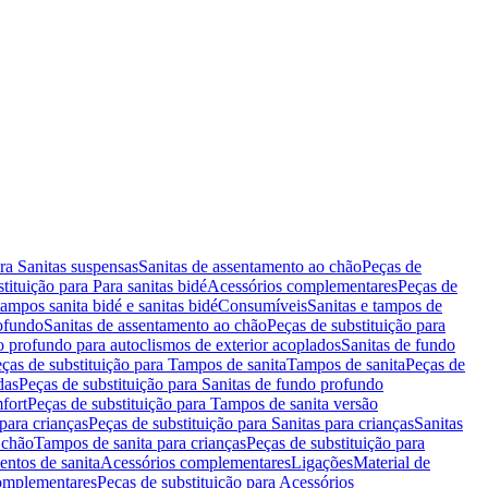
ara Sanitas suspensas
Sanitas de assentamento ao chão
Peças de
tituição para Para sanitas bidé
Acessórios complementares
Peças de
tampos sanita bidé e sanitas bidé
Consumíveis
Sanitas e tampos de
rofundo
Sanitas de assentamento ao chão
Peças de substituição para
o profundo para autoclismos de exterior acoplados
Sanitas de fundo
ças de substituição para Tampos de sanita
Tampos de sanita
Peças de
das
Peças de substituição para Sanitas de fundo profundo
fort
Peças de substituição para Tampos de sanita versão
para crianças
Peças de substituição para Sanitas para crianças
Sanitas
 chão
Tampos de sanita para crianças
Peças de substituição para
entos de sanita
Acessórios complementares
Ligações
Material de
omplementares
Peças de substituição para Acessórios