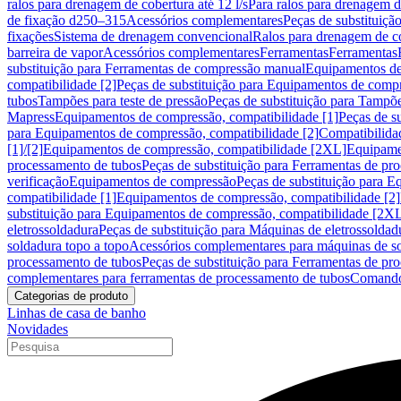
ralos para drenagem de cobertura até 12 l/s
Para ralos para drenagem de
de fixação d250–315
Acessórios complementares
Peças de substituiçã
fixações
Sistema de drenagem convencional
Ralos para drenagem de c
barreira de vapor
Acessórios complementares
Ferramentas
Ferramentas
substituição para Ferramentas de compressão manual
Equipamentos de
compatibilidade [2]
Peças de substituição para Equipamentos de compr
tubos
Tampões para teste de pressão
Peças de substituição para Tampõe
Mapress
Equipamentos de compressão, compatibilidade [1]
Peças de s
para Equipamentos de compressão, compatibilidade [2]
Compatibilida
[1]/[2]
Equipamentos de compressão, compatibilidade [2XL]
Equipamen
processamento de tubos
Peças de substituição para Ferramentas de pr
verificação
Equipamentos de compressão
Peças de substituição para 
compatibilidade [1]
Equipamentos de compressão, compatibilidade [2]
substituição para Equipamentos de compressão, compatibilidade [2X
eletrossoldadura
Peças de substituição para Máquinas de eletrossoldad
soldadura topo a topo
Acessórios complementares para máquinas de so
processamento de tubos
Peças de substituição para Ferramentas de pr
complementares para ferramentas de processamento de tubos
Comando
Categorias de produto
Linhas de casa de banho
Novidades