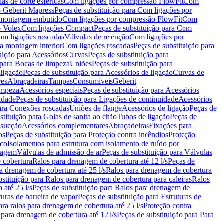
as de corte esféricas
Com ligações por compressão FlowFit
Com
 Geberit Mapress
Peças de substituição para Com ligações por
ra montagem embutido
Com ligações por compressão FlowFit
Com
o Volex
Com ligações Compact
Peças de substituição para Com
m ligações roscadas
Válvulas de retenção
Com ligações por
ra montagem interior
Com ligações roscadas
Peças de substituição para
uição para Acessórios
Curvas
Peças de substituição para
 para Bocas de limpeza
Uniões
Peças de substituição para
 ligação
Peças de substituição para Acessórios de ligação
Curvas de
res
Abraçadeiras
Tampas
Consumíveis
Geberit
limpeza
Acessórios especiais
Peças de substituição para Acessórios
idade
Peças de substituição para Ligações de continuidade
Acessórios
para Conexões roscadas
Uniões de flange
Acessórios de ligação
Peças de
stituição para Golas de sanita ao chão
Tubos de ligação
Peças de
 sucção
Acessórios complementares
Abraçadeiras
Fixações para
os
Peças de substituição para Proteção contra incêndios
Proteção
ico
Isolamentos para estrutura com isolamento de ruído por
enagem
Válvulas de admissão de ar
Peças de substituição para Válvulas
e cobertura
Ralos para drenagem de cobertura até 12 l/s
Peças de
a drenagem de cobertura até 25 l/s
Ralos para drenagem de cobertura
bstituição para Ralos para drenagem de cobertura para caleiras
Ralos
 até 25 l/s
Peças de substituição para Ralos para drenagem de
turas de barreira de vapor
Peças de substituição para Estruturas de
ara ralos para drenagem de cobertura até 25 l/s
Proteção contra
 para drenagem de cobertura até 12 l/s
Peças de substituição para Para