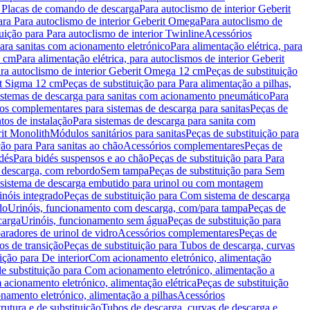
a Placas de comando de descarga
Para autoclismo de interior Geberit
ara Para autoclismo de interior Geberit Omega
Para autoclismo de
uição para Para autoclismo de interior Twinline
Acessórios
para sanitas com acionamento eletrónico
Para alimentação elétrica, para
2 cm
Para alimentação elétrica, para autoclismos de interior Geberit
para autoclismo de interior Geberit Omega 12 cm
Peças de substituição
rit Sigma 12 cm
Peças de substituição para Para alimentação a pilhas,
Sistemas de descarga para sanitas com acionamento pneumático
Para
os complementares para sistemas de descarga para sanitas
Peças de
tos de instalação
Para sistemas de descarga para sanita com
it Monolith
Módulos sanitários para sanitas
Peças de substituição para
ção para Para sanitas ao chão
Acessórios complementares
Peças de
dés
Para bidés suspensos e ao chão
Peças de substituição para Para
 descarga, com rebordo
Sem tampa
Peças de substituição para Sem
 sistema de descarga embutido para urinol ou com montagem
inóis integrado
Peças de substituição para Com sistema de descarga
do
Urinóis, funcionamento com descarga, com/para tampa
Peças de
carga
Urinóis, funcionamento sem água
Peças de substituição para
aradores de urinol de vidro
Acessórios complementares
Peças de
os de transição
Peças de substituição para Tubos de descarga, curvas
ição para De interior
Com acionamento eletrónico, alimentação
e substituição para Com acionamento eletrónico, alimentação a
acionamento eletrónico, alimentação elétrica
Peças de substituição
namento eletrónico, alimentação a pilhas
Acessórios
rutura e de substituição
Tubos de descarga, curvas de descarga e