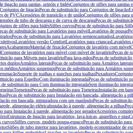
de ligação para sanitas, urinóis e bidés
Conjuntos de sifões para sanitas e
Conjuntos de ligação
Peças de substituição para Conjuntos de ligação
Ex
ões de PVC
Acessórios de transição e de união
Conjuntos de sifões para u
tensões de tubo de descarga e de curva de descarga
Peças de substituiç
juntos de sifões para bidés
Sifões curvos
Peças de substituição para Sif
eças de substituição para Lavatórios para móvel
Lavatórios de pousar
Pe
trados
Peças de substituição para Lavatórios semiencastrados
Lavatórios
coletivos
Lavatórios versão Comfort
Lavatórios para crianças
Lavatórios 
res
Acabamento
Material de fixação
Conjuntos de lavatório com móvel
C
l
Conjuntos de lavatórios para móvel com móvel de lavatório
Peças de s
ituição para Móveis para lavatório
Para lava-mãos
Peças de substituição
rios duplos
Armários laterais
Peças de substituição para Armários laterais
os médios
Armários suspensos
Peças de substituição para Armários susp
arrumação
Suporte de toalhas e ganchos para toalhas
Puxadores
Conjuntos
tituição para Espelho
Com iluminação integrada
Peças de substituição 
 de substituição para Com iluminação integrada
Sem iluminação integr
orneiras
Torneiras
Peças de substituição para Torneiras
Instalação em banc
lhas
Peças de substituição para Instalação em bancada, alimentação a pil
alação em bancada, misturadora com um manípulo
Peças de substituiçã
arede, alimentação elétrica
Instalação à parede, alimentação a pilhas
Peça
ão para Instalação à parede, alimentação por gerador
Acessórios comple
ório
Estruturas de ligação para lavatórios, lava-loiças, aparelhos e pias
Co
s curvos
Sifões curvos, modelo poupa-espaço
Peças de substituição par
rios
Sifões de tubo interior para lavatórios, modelo economizador de es
ão para Sifões embutidos
Ligações ao lavatório
Peças de substituição par