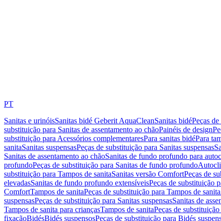
PT
Sanitas e urinóis
Sanitas bidé Geberit AquaClean
Sanitas bidé
Peças de 
substituição para Sanitas de assentamento ao chão
Painéis de design
Pe
substituição para Acessórios complementares
Para sanitas bidé
Para tam
sanita
Sanitas suspensas
Peças de substituição para Sanitas suspensas
Sa
Sanitas de assentamento ao chão
Sanitas de fundo profundo para autoc
profundo
Peças de substituição para Sanitas de fundo profundo
Autocli
substituição para Tampos de sanita
Sanitas versão Comfort
Peças de su
elevadas
Sanitas de fundo profundo extensíveis
Peças de substituição 
Comfort
Tampos de sanita
Peças de substituição para Tampos de sanita
suspensas
Peças de substituição para Sanitas suspensas
Sanitas de ass
Tampos de sanita para crianças
Tampos de sanita
Peças de substituição
fixação
Bidés
Bidés suspensos
Peças de substituição para Bidés suspen