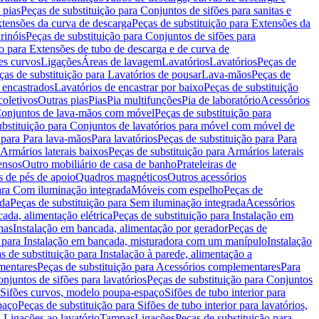
 pias
Peças de substituição para Conjuntos de sifões para sanitas e
tensões da curva de descarga
Peças de substituição para Extensões da
rinóis
Peças de substituição para Conjuntos de sifões para
ão para Extensões de tubo de descarga e de curva de
ões curvos
Ligações
Áreas de lavagem
Lavatórios
Lavatórios
Peças de
ças de substituição para Lavatórios de pousar
Lava-mãos
Peças de
 encastrados
Lavatórios de encastrar por baixo
Peças de substituição
coletivos
Outras pias
Pias
Pia multifunções
Pia de laboratório
Acessórios
onjuntos de lava-mãos com móvel
Peças de substituição para
ubstituição para Conjuntos de lavatórios para móvel com móvel de
 para Para lava-mãos
Para lavatórios
Peças de substituição para Para
Armários laterais baixos
Peças de substituição para Armários laterais
ensos
Outro mobiliário de casa de banho
Prateleiras de
 de pés de apoio
Quadros magnéticos
Outros acessórios
para Com iluminação integrada
Móveis com espelho
Peças de
ada
Peças de substituição para Sem iluminação integrada
Acessórios
ada, alimentação elétrica
Peças de substituição para Instalação em
has
Instalação em bancada, alimentação por gerador
Peças de
o para Instalação em bancada, misturadora com um manípulo
Instalação
s de substituição para Instalação à parede, alimentação a
mentares
Peças de substituição para Acessórios complementares
Para
njuntos de sifões para lavatórios
Peças de substituição para Conjuntos
a Sifões curvos, modelo poupa-espaço
Sifões de tubo interior para
paço
Peças de substituição para Sifões de tubo interior para lavatórios,
a Ligações ao lavatório
Tampas
Ligações
Peças de substituição para