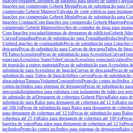
ligações
Vedantes
Conjuntos de parafuso para uniões de flange
Válvula
ligações por compressão Geberit Mepla
Peças de substituição para C
compressão Geberit Mapress
Válvulas de corte esféricas para monta
ligações por compressão Geberit Mepla
Peças de substituição para C
ligações Compact
Com ligações por compressão Geberit Mapress
Peça
compressão Geberit Mapress
Secções de contador de água para monta
Com ligações roscadas
Sistemas de drenagem de edifícios
Geberit Sile
Curvas
Forquilhas
Peças de substituição para Forquilhas
Reduções
Peça
Uniões
Ligações de continuidade
Peças de substituição para Ligações 
descarga
Peças de substituição para Curvas de descarga
Tubos de ligaç
PE
Tubos
Acessórios
Peças de substituição para Acessórios
Curvas
Forq
especiais
Acessórios SuperTube
Curvas
Acessórios especiais
Uniões
Peç
de transição a outros materiais
Peças de substituição para Acessórios de
substituição para Acessórios de ligação
Curvas de descarga
Peças de su
substituição para Tubos de ligação
Sifões curvos
Peças de substituição
abraçadeiras
Tampas
Vedantes
Consumíveis
Proteção contra incêndios,
contra-incêndios para sistemas de drenagem
Peças de substituição par
percussão
Isolamentos para estrutura com isolamento de ruído por per
de admissão de ar
Drenagem de cobertura Geberit Pluvia
Ralos para d
substituição para Ralos para drenagem de cobertura até 12 l/s
Ralos pa
até 100 l/s
Peças de substituição para Ralos para drenagem de cobertura
para drenagem de cobertura até 12 l/s
Peças de substituição para Ralos
cobertura até 25 l/s
Ralos para drenagem de cobertura até 100 l/s
Peças
barreira de vapor
Para ralos para drenagem de cobertura até 12 l/s
Peças
incêndios
Proteção contra incêndios para sistemas de drenagem
Ralos 