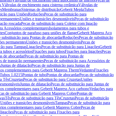
chimento
Válvulas de enchimento para autoclismo de interior
Peças de
a Válvulas de enchimento para cisterna cerâmica
Válvulas de
es
Membranas
Sistemas de distribuição
Geberit Mepla
Tubos
uição para Uniões
Reduções
Peças de substituição para
 permanentes
Uniões e transições desmontáveis
Peças de substituição
gação roscada
Peças de substituição para Coletor com ligação
ara Acessórios complementares
Isolamentos para tubos e
tes
Conjuntos de parafuso para uniões de flange
Geberit Mapress Aço
 substituição para Pontas de abocardar
Reduções
Peças de substituição
iões permanentes
Uniões e transições desmontáveis
Peças de
ição para Tampas
Ligações
Peças de substituição para Ligações
Geberit
a tubos e acessórios
Fixações para tubos
Fixações para ligações
Peças
as de abocardar
Peças de substituição para Pontas de
s de transição permanentes
Peças de substituição para Acessórios de
s
Juntas de dilatação
Peças de substituição para Juntas de
ios complementares para Geberit Mapress Therm
Vedantes
Fixações
Tubos 1.0215
Pontas de tubo
Pontas de abocardar
Peças de substituição
ra Tês
Cruzetas
Peças de substituição para Cruzetas
Uniões
desmontáveis
Juntas de dilatação
Peças de substituição para Juntas de
ios complementares para Geberit Mapress Aço carbono
Vedações para
ças de substituição para Geberit Mapress Cobre
Pontas de
vas
Tês
Peças de substituição para Tês
Cruzetas
Peças de substituição
a Uniões e transições desmontáveis
Tampas
Peças de substituição para
rios complementares para Geberit Mapress Cobre
Peças de
 ligações
Peças de substituição para Fixações para