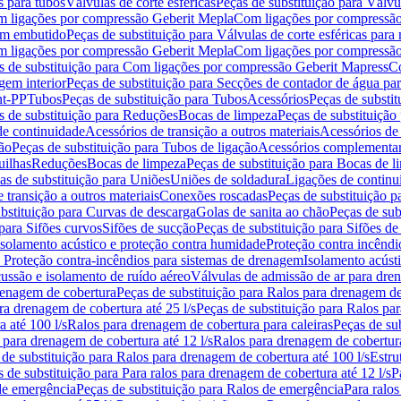
s para tubos
Válvulas de corte esféricas
Peças de substituição para Válvul
om ligações por compressão Geberit Mepla
Com ligações por compressão
gem embutido
Peças de substituição para Válvulas de corte esféricas pa
om ligações por compressão Geberit Mepla
Com ligações por compressã
s de substituição para Com ligações por compressão Geberit Mapress
Co
gem interior
Peças de substituição para Secções de contador de água pa
nt-PP
Tubos
Peças de substituição para Tubos
Acessórios
Peças de substit
s de substituição para Reduções
Bocas de limpeza
Peças de substituição
de continuidade
Acessórios de transição a outros materiais
Acessórios de
ão
Peças de substituição para Tubos de ligação
Acessórios complementa
uilhas
Reduções
Bocas de limpeza
Peças de substituição para Bocas de 
as de substituição para Uniões
Uniões de soldadura
Ligações de continu
 transição a outros materiais
Conexões roscadas
Peças de substituição 
bstituição para Curvas de descarga
Golas de sanita ao chão
Peças de sub
 para Sifões curvos
Sifões de sucção
Peças de substituição para Sifões de
 isolamento acústico e proteção contra humidade
Proteção contra incêndi
a Proteção contra-incêndios para sistemas de drenagem
Isolamento acúst
cussão e isolamento de ruído aéreo
Válvulas de admissão de ar para dr
renagem de cobertura
Peças de substituição para Ralos para drenagem d
ra drenagem de cobertura até 25 l/s
Peças de substituição para Ralos par
 até 100 l/s
Ralos para drenagem de cobertura para caleiras
Peças de su
 para drenagem de cobertura até 12 l/s
Ralos para drenagem de cobertura
 de substituição para Ralos para drenagem de cobertura até 100 l/s
Estru
 de substituição para Para ralos para drenagem de cobertura até 12 l/s
P
de emergência
Peças de substituição para Ralos de emergência
Para ralos