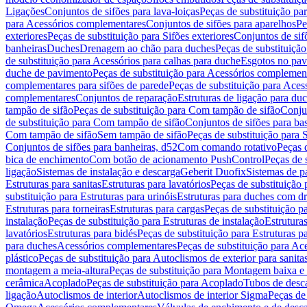
Ligações
Conjuntos de sifões para lava-loiças
Peças de substituição par
para Acessórios complementares
Conjuntos de sifões para aparelhos
Pe
exteriores
Peças de substituição para Sifões exteriores
Conjuntos de sif
banheiras
Duches
Drenagem ao chão para duches
Peças de substituiçã
de substituição para Acessórios para calhas para duche
Esgotos no pav
duche de pavimento
Peças de substituição para Acessórios complemen
complementares para sifões de parede
Peças de substituição para Aces
complementares
Conjuntos de reparação
Estruturas de ligação para du
tampão de sifão
Peças de substituição para Com tampão de sifão
Conjun
de substituição para Com tampão de sifão
Conjuntos de sifões para ba
Com tampão de sifão
Sem tampão de sifão
Peças de substituição para
Conjuntos de sifões para banheiras, d52
Com comando rotativo
Peças 
bica de enchimento
Com botão de acionamento PushControl
Peças de 
ligação
Sistemas de instalação e descarga
Geberit Duofix
Sistemas de p
Estruturas para sanitas
Estruturas para lavatórios
Peças de substituição 
substituição para Estruturas para urinóis
Estruturas para duches com d
Estruturas para torneiras
Estruturas para cargas
Peças de substituição pa
instalação
Peças de substituição para Estruturas de instalação
Estruturas
lavatórios
Estruturas para bidés
Peças de substituição para Estruturas p
para duches
Acessórios complementares
Peças de substituição para A
plástico
Peças de substituição para Autoclismos de exterior para sanitas
montagem a meia-altura
Peças de substituição para Montagem baixa e
cerâmica
Acoplado
Peças de substituição para Acoplado
Tubos de desca
ligação
Autoclismos de interior
Autoclismos de interior Sigma
Peças de