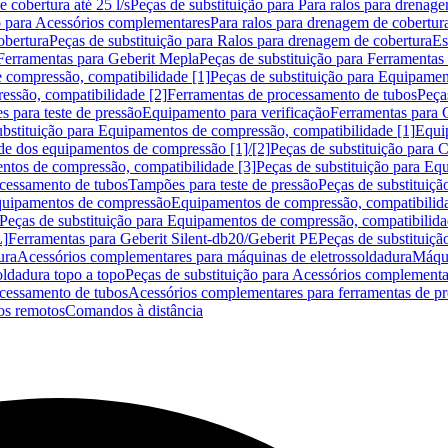
 cobertura até 25 l/s
Peças de substituição para Para ralos para drenage
o para Acessórios complementares
Para ralos para drenagem de cobertur
obertura
Peças de substituição para Ralos para drenagem de cobertura
Es
Ferramentas para Geberit Mepla
Peças de substituição para Ferramentas
 compressão, compatibilidade [1]
Peças de substituição para Equipamen
essão, compatibilidade [2]
Ferramentas de processamento de tubos
Peça
s para teste de pressão
Equipamento para verificação
Ferramentas para 
ubstituição para Equipamentos de compressão, compatibilidade [1]
Equi
de dos equipamentos de compressão [1]/[2]
Peças de substituição para
tos de compressão, compatibilidade [3]
Peças de substituição para Eq
ocessamento de tubos
Tampões para teste de pressão
Peças de substituiçã
Equipamentos de compressão
Equipamentos de compressão, compatibilida
Peças de substituição para Equipamentos de compressão, compatibilida
L]
Ferramentas para Geberit Silent-db20/Geberit PE
Peças de substituiçã
ura
Acessórios complementares para máquinas de eletrossoldadura
Máqui
ldadura topo a topo
Peças de substituição para Acessórios complementa
ocessamento de tubos
Acessórios complementares para ferramentas de p
s remotos
Comandos à distância