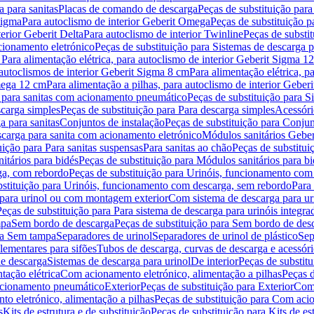
 para sanitas
Placas de comando de descarga
Peças de substituição par
Sigma
Para autoclismo de interior Geberit Omega
Peças de substituição p
terior Geberit Delta
Para autoclismo de interior Twinline
Peças de substit
cionamento eletrónico
Peças de substituição para Sistemas de descarga 
 Para alimentação elétrica, para autoclismo de interior Geberit Sigma 1
 autoclismos de interior Geberit Sigma 8 cm
Para alimentação elétrica, 
Omega 12 cm
Para alimentação a pilhas, para autoclismo de interior Gebe
 para sanitas com acionamento pneumático
Peças de substituição para 
scarga simples
Peças de substituição para Para descarga simples
Acessóri
a para sanitas
Conjuntos de instalação
Peças de substituição para Conjun
escarga para sanita com acionamento eletrónico
Módulos sanitários Geber
uição para Para sanitas suspensas
Para sanitas ao chão
Peças de substitui
itários para bidés
Peças de substituição para Módulos sanitários para bi
ga, com rebordo
Peças de substituição para Urinóis, funcionamento com
bstituição para Urinóis, funcionamento com descarga, sem rebordo
Para
 para urinol ou com montagem exterior
Com sistema de descarga para ur
Peças de substituição para Para sistema de descarga para urinóis integra
mpa
Sem bordo de descarga
Peças de substituição para Sem bordo de des
ara Sem tampa
Separadores de urinol
Separadores de urinol de plástico
Sep
lementares para sifões
Tubos de descarga, curvas de descarga e acessóri
de descarga
Sistemas de descarga para urinol
De interior
Peças de substitu
tação elétrica
Com acionamento eletrónico, alimentação a pilhas
Peças d
acionamento pneumático
Exterior
Peças de substituição para Exterior
Com 
o eletrónico, alimentação a pilhas
Peças de substituição para Com acio
s
Kits de estrutura e de substituição
Peças de substituição para Kits de est