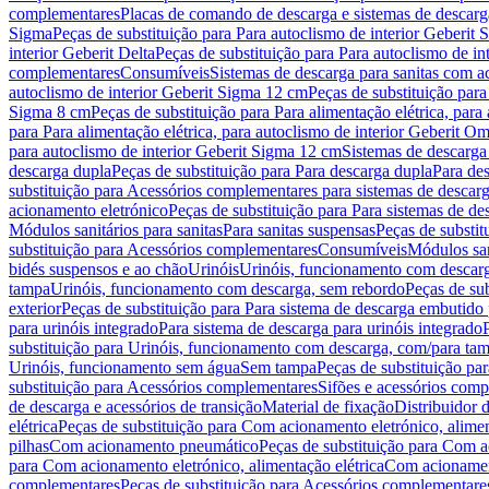
complementares
Placas de comando de descarga e sistemas de descarga
Sigma
Peças de substituição para Para autoclismo de interior Geberit 
interior Geberit Delta
Peças de substituição para Para autoclismo de in
complementares
Consumíveis
Sistemas de descarga para sanitas com a
autoclismo de interior Geberit Sigma 12 cm
Peças de substituição para
Sigma 8 cm
Peças de substituição para Para alimentação elétrica, para
para Para alimentação elétrica, para autoclismo de interior Geberit 
para autoclismo de interior Geberit Sigma 12 cm
Sistemas de descarga
descarga dupla
Peças de substituição para Para descarga dupla
Para de
substituição para Acessórios complementares para sistemas de descarg
acionamento eletrónico
Peças de substituição para Para sistemas de d
Módulos sanitários para sanitas
Para sanitas suspensas
Peças de substit
substituição para Acessórios complementares
Consumíveis
Módulos san
bidés suspensos e ao chão
Urinóis
Urinóis, funcionamento com descar
tampa
Urinóis, funcionamento com descarga, sem rebordo
Peças de su
exterior
Peças de substituição para Para sistema de descarga embutido
para urinóis integrado
Para sistema de descarga para urinóis integrado
substituição para Urinóis, funcionamento com descarga, com/para ta
Urinóis, funcionamento sem água
Sem tampa
Peças de substituição p
substituição para Acessórios complementares
Sifões e acessórios comp
de descarga e acessórios de transição
Material de fixação
Distribuidor 
elétrica
Peças de substituição para Com acionamento eletrónico, alimen
pilhas
Com acionamento pneumático
Peças de substituição para Com 
para Com acionamento eletrónico, alimentação elétrica
Com acionament
complementares
Peças de substituição para Acessórios complementare