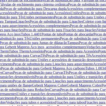
arga
Válvulas de enchimento
Peças de substituição para Válvulas de en
álvulas de enchimento para cisterna cerâmica
Peças de substituição par
pla
Peças de substituição para Descarga dupla
Acessórios complementar
cessórios
Peças de substituição para Acessórios
Uniões
Peças de substit
ituição para Tês
Uniões permanentes
Peças de substituição para Uniões
para Tampas
Ligações
Peças de substituição para Ligações
Coletor com li
es para aquecimento
Acessórios complementares
Peças de substituição p
es para ligações
Peças de substituição para Fixações para ligações
Vedan
press Aço inox
Tubos 1.4401
Pontas de tubo
Pontas de abocardar
Peças de
ubstituição para Tês
Uniões permanentes
Peças de substituição para Un
Peças de substituição para Juntas de dilatação
Tampas
Peças de substitu
para Geberit Mapress Aço inox, acessórios complementares
Vedações par
 Therm
Tubos Therm
Acessório
Peças de substituição para Acessório
Pont
de substituição para Curvas
Tês
Peças de substituição para Tês
Acessório
eças de substituição para Uniões e acessórios de transição desmontávei
ecimento
Peças de substituição para Ligações para aquecimento
Acessór
o
Peças de substituição para Geberit Mapress Aço carbono
Tubos 1.0034
es
Curvas
Peças de substituição para Curvas
Tês
Peças de substituição pa
transições desmontáveis
Peças de substituição para Uniões e transições 
ecimento
Peças de substituição para Ligações para aquecimento
Acessór
para uniões de flange
Geberit Mapress Cobre
Geberit Mapress Cobre
Pe
as de substituição para Reduções
Curvas
Peças de substituição para Cur
permanentes
Uniões e transições desmontáveis
Peças de substituição par
quecimento
Peças de substituição para Ligações para aquecimento
Acessó
obre
Vedações para tubos e acessórios
Fixações para tubos
Fixações para