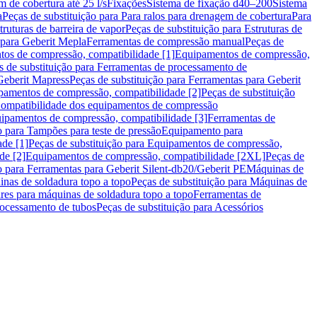
m de cobertura até 25 l/s
Fixações
Sistema de fixação d40–200
Sistema
a
Peças de substituição para Para ralos para drenagem de cobertura
Para
truturas de barreira de vapor
Peças de substituição para Estruturas de
 para Geberit Mepla
Ferramentas de compressão manual
Peças de
tos de compressão, compatibilidade [1]
Equipamentos de compressão,
s de substituição para Ferramentas de processamento de
Geberit Mapress
Peças de substituição para Ferramentas para Geberit
pamentos de compressão, compatibilidade [2]
Peças de substituição
 Compatibilidade dos equipamentos de compressão
uipamentos de compressão, compatibilidade [3]
Ferramentas de
o para Tampões para teste de pressão
Equipamento para
de [1]
Peças de substituição para Equipamentos de compressão,
de [2]
Equipamentos de compressão, compatibilidade [2XL]
Peças de
o para Ferramentas para Geberit Silent-db20/Geberit PE
Máquinas de
nas de soldadura topo a topo
Peças de substituição para Máquinas de
res para máquinas de soldadura topo a topo
Ferramentas de
rocessamento de tubos
Peças de substituição para Acessórios