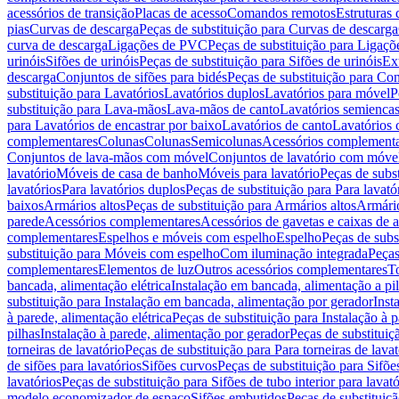
acessórios de transição
Placas de acesso
Comandos remotos
Estruturas 
pias
Curvas de descarga
Peças de substituição para Curvas de descarga
curva de descarga
Ligações de PVC
Peças de substituição para Ligaç
urinóis
Sifões de urinóis
Peças de substituição para Sifões de urinóis
Ex
descarga
Conjuntos de sifões para bidés
Peças de substituição para Con
substituição para Lavatórios
Lavatórios duplos
Lavatórios para móvel
P
substituição para Lava-mãos
Lava-mãos de canto
Lavatórios semiencas
para Lavatórios de encastrar por baixo
Lavatórios de canto
Lavatórios 
complementares
Colunas
Colunas
Semicolunas
Acessórios complementa
Conjuntos de lava-mãos com móvel
Conjuntos de lavatório com móve
lavatório
Móveis de casa de banho
Móveis para lavatório
Peças de subst
lavatórios
Para lavatórios duplos
Peças de substituição para Para lavató
baixos
Armários altos
Peças de substituição para Armários altos
Armári
parede
Acessórios complementares
Acessórios de gavetas e caixas de 
complementares
Espelhos e móveis com espelho
Espelho
Peças de subs
substituição para Móveis com espelho
Com iluminação integrada
Peças
complementares
Elementos de luz
Outros acessórios complementares
T
bancada, alimentação elétrica
Instalação em bancada, alimentação a pi
substituição para Instalação em bancada, alimentação por gerador
Inst
à parede, alimentação elétrica
Peças de substituição para Instalação à p
pilhas
Instalação à parede, alimentação por gerador
Peças de substituiç
torneiras de lavatório
Peças de substituição para Para torneiras de lavat
de sifões para lavatórios
Sifões curvos
Peças de substituição para Sifõe
lavatórios
Peças de substituição para Sifões de tubo interior para lavató
modelo economizador de espaço
Sifões embutidos
Peças de substituiç