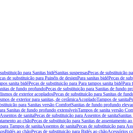
substituição para Sanitas bidé
Sanitas suspensas
Peças de substituição p
ças de substituição para Painéis de design
Para sanitas bidé
Peças de subs
pos sanita bidé
Peças de substituição para Para tampos sanita bidé
Para 
nitas de fundo profundo
Peças de substituição para Sanitas de fundo p
lismos de exterior acoplados
Peças de substituição para Sanitas de fund
smos de exterior para sanitas, de cerâmica
Acoplado
Tampos de sanita
Pe
bstituição para Sanitas versão Comfort
Sanitas de fundo profundo eleva
para Sanitas de fundo profundo extensíveis
Tampos de sanita versão Com
Assentos de sanita
Peças de substituição para Assentos de sanita
Sanitas 
entamento ao chão
Peças de substituição para Sanitas de assentamento ao
 para Tampos de sanita
Assentos de sanita
Peças de substituição para Ass
sos
Bidés ao chão
Peças de substituição para Bidés ao chão
Acessórios c