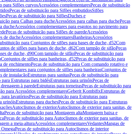
ão para Sifões curvos
Acessórios complementares
Peças de substituição
tidos
Peças de substituição para Sifões embutidos
Sifões
fões
Peças de substituição para Sifões
Duches e
tuição para Calhas para duche
Acessórios para calhas para duche
Peças
ra duche
Acessórios complementares para esgotos no pavimento para
ede
Peças de substituição para Sifões de parede
Acessórios
es de duche
Acessórios complementares
Banheiras
Acessórios
ubstituição para Conjuntos de sifões para bases de duche, d52
Com
untos de sifões para bases de duche, d62
Com tampão de sifão
Peças
ases de duche, d90
Com tampão de sifão
Peças de substituição para
o
Conjuntos de sifões para banheiras, d52
Peças de substituição para
a de enchimento
Peças de substituição para Com comando rotativo e
mplementares para conjuntos de sifões para banheiras
Conjuntos de
s de instalação
Estruturas para sanitas
Peças de substituição para
 para Estruturas para bidés
Estruturas para urinóis
Peças de
m drenagem à parede
Estruturas para torneiras
Peças de substituição para
ição para Acessórios complementares
Geberit Kombifix
Estruturas de
 para lavatórios
Peças de substituição para Estruturas para
a urinóis
Estruturas para duches
Peças de substituição para Estruturas
ixações
Autoclismos de exterior
Autoclismos de exterior para sanitas, de
ta
Peças de substituição para Montagem alta
Montagem baixa e
ica
Peças de substituição para Autoclismos de exterior para sanitas, de
gem a meia-altura
Acessórios complementares
Vedantes
Mangas de
or Omega
Peças de substituição para Autoclismos de interior