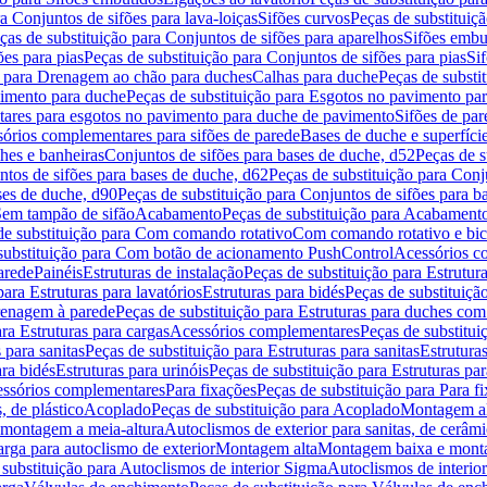
a Conjuntos de sifões para lava-loiças
Sifões curvos
Peças de substituiç
ças de substituição para Conjuntos de sifões para aparelhos
Sifões embu
ões para pias
Peças de substituição para Conjuntos de sifões para pias
Si
o para Drenagem ao chão para duches
Calhas para duche
Peças de substi
imento para duche
Peças de substituição para Esgotos no pavimento pa
tares para esgotos no pavimento para duche de pavimento
Sifões de par
sórios complementares para sifões de parede
Bases de duche e superfíci
ches e banheiras
Conjuntos de sifões para bases de duche, d52
Peças de s
tos de sifões para bases de duche, d62
Peças de substituição para Conj
ses de duche, d90
Peças de substituição para Conjuntos de sifões para b
 Sem tampão de sifão
Acabamento
Peças de substituição para Acabament
de substituição para Com comando rotativo
Com comando rotativo e bic
substituição para Com botão de acionamento PushControl
Acessórios co
arede
Painéis
Estruturas de instalação
Peças de substituição para Estrutura
para Estruturas para lavatórios
Estruturas para bidés
Peças de substituição
renagem à parede
Peças de substituição para Estruturas para duches co
ra Estruturas para cargas
Acessórios complementares
Peças de substitu
 para sanitas
Peças de substituição para Estruturas para sanitas
Estruturas
ara bidés
Estruturas para urinóis
Peças de substituição para Estruturas par
cessórios complementares
Para fixações
Peças de substituição para Para f
, de plástico
Acoplado
Peças de substituição para Acoplado
Montagem al
 montagem a meia-altura
Autoclismos de exterior para sanitas, de cerâm
rga para autoclismo de exterior
Montagem alta
Montagem baixa e monta
 substituição para Autoclismos de interior Sigma
Autoclismos de interi