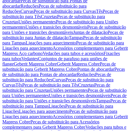
abocardar
Peças de substituição para Pontas de
abocardar
Reduções
Peças de substituição para
Reduções
Curvas
Peças de substituição para Curvas
Tês
Peças de
substituição para Tês
Cruzetas
Peças de substituição para
Cruzetas
Uniões permanentes
Peças de substituição para Uniões
permanentes
Uniões e transições desmontáveis
Peças de substituição
para Uniões e transições desmontáveis
Juntas de dilatação
Peças de
substituição para Juntas de dilatação
Tampas
Peças de substituição
para Tampas
Ligações para aquecimento
Peças de substituição para
Ligações para aquecimento
Acessórios complementares para Geberit
Mapress Aço carbono
Vedações para tubos e acessórios
Fixações
para tubos
Vedantes
Conjuntos de parafuso para uniões de
flange
Geberit Mapress Cobre
Geberit Mapress Cobre
Peças de
substituição para Geberit Mapress Cobre
Pontas de abocardar
Peças
de substituição para Pontas de abocardar
Reduções
Peças de
substituição para Reduções
Curvas
Peças de substituição para
Curvas
Tês
Peças de substituição para Tês
Cruzetas
Peças de
substituição para Cruzetas
Uniões permanentes
Peças de substituição
para Uniões permanentes
Uniões e transições desmontáveis
Peças de
substituição para Uniões e transições desmontáveis
Tampas
Peças de
substituição para Tampas
Ligações
Peças de substituição para
Ligações
Ligações para aquecimento
Peças de substituição para
Ligações para aquecimento
Acessórios complementares para Geberit
Mapress Cobre
Peças de substituição para Acessórios
complementares para Geberit Mapress Cobre
Vedações para tubos e