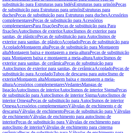
substituição para Estruturas para bidés
Estruturas para urinóis
Peças
de substituição para Estruturas para urinóis
Estruturas para
duches
Peças de substituição para Estruturas para duches
Acessórios
complementares
Peças de substituição para Acessórios
complementares
Para fixações
Peças de substituição para Para
fixações
Autoclismos de exterior
Autoclismos de exterior para
sanitas, de plástico
Peças de substituição para Autoclismos de
exterior para sanitas, de plástico
Acoplado
Peças de substituição para
Acoplado
Montagem alta
Peças de substituição para Montagem
alta
Montagem baixa e montagem a meia-altura
Peças de substituição
para Montagem baixa e montagem a meia-altura
Autoclismos de
exterior para sanitas, de cerâmica
Peças de substituição para
Autoclismos de exterior para sanitas, de cerâmica
Acoplado
Peças de
substituição para Acoplado
Tubos de descarga para autoclismo de
exterior
Montagem alta
Montagem baixa e montagem a meia-
altura
Acessórios complementares
Vedantes
Mangas de
ligação
Autoclismos de interior
Autoclismos de interior Sigma
Peças
de substituição para Autoclismos de interior Sigma
Autoclismos de
interior Omega
Peças de substituição para Autoclismos de interior
Omega
Acessórios complementares
Válvulas de enchimento e de
descarga
Válvulas de enchimento
Peças de substituição para Válvulas
de enchimento
Válvulas de enchimento para autoclismo de
interior
Peças de substituição para Válvulas de enchimento para
autoclismo de interior
Válvulas de enchimento para cisterna
cerâmica
Peças de substituição para Válvulas de enchimento para