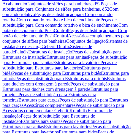
Acabamento
Conjuntos de sifões para banheiras, d52
Peças de
substituição para Conjuntos de sifões para banheiras, d52
Com
comando rotativo
Peças de substituição para Com comando
rotativo
Com comando rotativo e bica de enchimento
Peças de
substituição para Com comando rotativo e bica de enchimento
Com
botão de acionamento PushControl
Peças de substituição para Com
botão de acionamento PushControl
Acessórios complementares para
conjuntos de sifões para banheiras
Conjuntos de ligação
Sistemas de
instalação e descarga
Geberit Duofix
Sistemas de
parede
Painéis
Estruturas de instalação
Peças de substituição para
Estruturas de instalação
Estruturas para sanitas
Peças de substituição
para Estruturas para sanitas
Estruturas para lavatórios
Peças de
substituição para Estruturas para lavatórios
Estruturas para
bidés
Peças de substituição para Estruturas para bidés
Estruturas para
urinóis
Peças de substituição para Estruturas para urinóis
Estruturas
para duches com drenagem à parede
Peças de substituição para
Estruturas para duches com drenagem à parede
Estruturas para
torneiras
Peças de substituição para Estruturas para
torneiras
Estruturas para cargas
Peças de substituição para Estruturas
para cargas
Acessórios complementares
Peças de substituição para
Acessórios complementares
Geberit Kombifix
Estruturas de
instalação
Peças de substituição para Estruturas de
instalação
Estruturas para sanitas
Peças de substituição para
Estruturas para sanitas
Estruturas para lavatórios
Peças de substituição
para Estruturas para lavatórios
Estruturas para bidés
Peças de