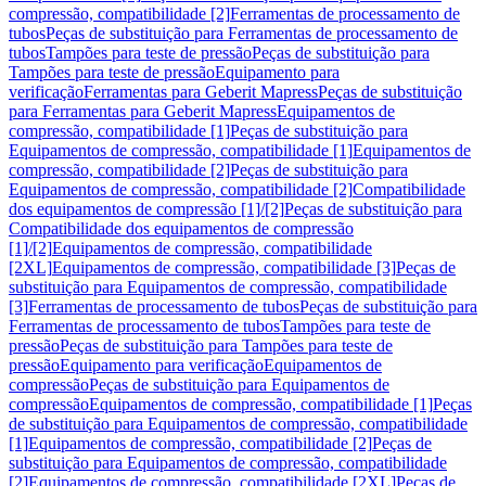
compressão, compatibilidade [2]
Ferramentas de processamento de
tubos
Peças de substituição para Ferramentas de processamento de
tubos
Tampões para teste de pressão
Peças de substituição para
Tampões para teste de pressão
Equipamento para
verificação
Ferramentas para Geberit Mapress
Peças de substituição
para Ferramentas para Geberit Mapress
Equipamentos de
compressão, compatibilidade [1]
Peças de substituição para
Equipamentos de compressão, compatibilidade [1]
Equipamentos de
compressão, compatibilidade [2]
Peças de substituição para
Equipamentos de compressão, compatibilidade [2]
Compatibilidade
dos equipamentos de compressão [1]/[2]
Peças de substituição para
Compatibilidade dos equipamentos de compressão
[1]/[2]
Equipamentos de compressão, compatibilidade
[2XL]
Equipamentos de compressão, compatibilidade [3]
Peças de
substituição para Equipamentos de compressão, compatibilidade
[3]
Ferramentas de processamento de tubos
Peças de substituição para
Ferramentas de processamento de tubos
Tampões para teste de
pressão
Peças de substituição para Tampões para teste de
pressão
Equipamento para verificação
Equipamentos de
compressão
Peças de substituição para Equipamentos de
compressão
Equipamentos de compressão, compatibilidade [1]
Peças
de substituição para Equipamentos de compressão, compatibilidade
[1]
Equipamentos de compressão, compatibilidade [2]
Peças de
substituição para Equipamentos de compressão, compatibilidade
[2]
Equipamentos de compressão, compatibilidade [2XL]
Peças de