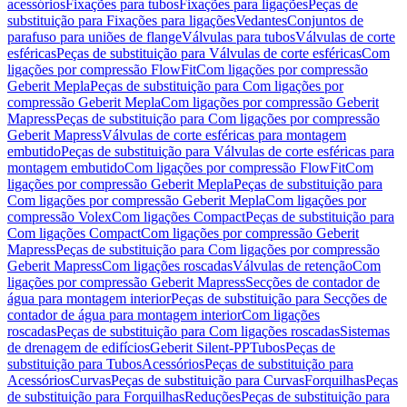
acessórios
Fixações para tubos
Fixações para ligações
Peças de
substituição para Fixações para ligações
Vedantes
Conjuntos de
parafuso para uniões de flange
Válvulas para tubos
Válvulas de corte
esféricas
Peças de substituição para Válvulas de corte esféricas
Com
ligações por compressão FlowFit
Com ligações por compressão
Geberit Mepla
Peças de substituição para Com ligações por
compressão Geberit Mepla
Com ligações por compressão Geberit
Mapress
Peças de substituição para Com ligações por compressão
Geberit Mapress
Válvulas de corte esféricas para montagem
embutido
Peças de substituição para Válvulas de corte esféricas para
montagem embutido
Com ligações por compressão FlowFit
Com
ligações por compressão Geberit Mepla
Peças de substituição para
Com ligações por compressão Geberit Mepla
Com ligações por
compressão Volex
Com ligações Compact
Peças de substituição para
Com ligações Compact
Com ligações por compressão Geberit
Mapress
Peças de substituição para Com ligações por compressão
Geberit Mapress
Com ligações roscadas
Válvulas de retenção
Com
ligações por compressão Geberit Mapress
Secções de contador de
água para montagem interior
Peças de substituição para Secções de
contador de água para montagem interior
Com ligações
roscadas
Peças de substituição para Com ligações roscadas
Sistemas
de drenagem de edifícios
Geberit Silent-PP
Tubos
Peças de
substituição para Tubos
Acessórios
Peças de substituição para
Acessórios
Curvas
Peças de substituição para Curvas
Forquilhas
Peças
de substituição para Forquilhas
Reduções
Peças de substituição para