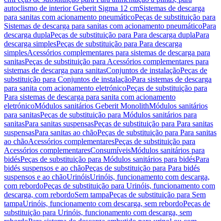
autoclismo de interior Geberit Sigma 12 cm
Sistemas de descarga
para sanitas com acionamento pneumático
Peças de substituição para
Sistemas de descarga para sanitas com acionamento pneumático
Para
descarga dupla
Peças de substituição para Para descarga dupla
Para
descarga simples
Peças de substituição para Para descarga
simples
Acessórios complementares para sistemas de descarga para
sanitas
Peças de substituição para Acessórios complementares para
sistemas de descarga para sanitas
Conjuntos de instalação
Peças de
substituição para Conjuntos de instalação
Para sistemas de descarga
para sanita com acionamento eletrónico
Peças de substituição para
Para sistemas de descarga para sanita com acionamento
eletrónico
Módulos sanitários Geberit Monolith
Módulos sanitários
para sanitas
Peças de substituição para Módulos sanitários para
sanitas
Para sanitas suspensas
Peças de substituição para Para sanitas
suspensas
Para sanitas ao chão
Peças de substituição para Para sanitas
ao chão
Acessórios complementares
Peças de substituição para
Acessórios complementares
Consumíveis
Módulos sanitários para
bidés
Peças de substituição para Módulos sanitários para bidés
Para
bidés suspensos e ao chão
Peças de substituição para Para bidés
suspensos e ao chão
Urinóis
Urinóis, funcionamento com descarga,
com rebordo
Peças de substituição para Urinóis, funcionamento com
descarga, com rebordo
Sem tampa
Peças de substituição para Sem
tampa
Urinóis, funcionamento com descarga, sem rebordo
Peças de
substituição para Urinóis, funcionamento com descarga, sem