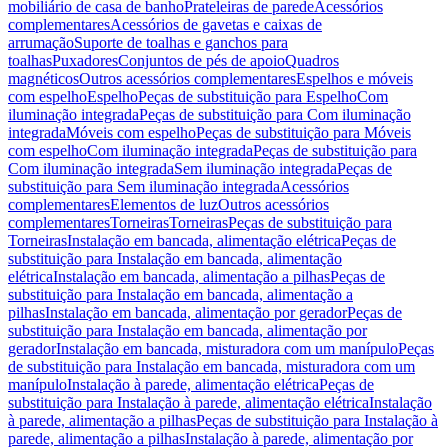
mobiliário de casa de banho
Prateleiras de parede
Acessórios
complementares
Acessórios de gavetas e caixas de
arrumação
Suporte de toalhas e ganchos para
toalhas
Puxadores
Conjuntos de pés de apoio
Quadros
magnéticos
Outros acessórios complementares
Espelhos e móveis
com espelho
Espelho
Peças de substituição para Espelho
Com
iluminação integrada
Peças de substituição para Com iluminação
integrada
Móveis com espelho
Peças de substituição para Móveis
com espelho
Com iluminação integrada
Peças de substituição para
Com iluminação integrada
Sem iluminação integrada
Peças de
substituição para Sem iluminação integrada
Acessórios
complementares
Elementos de luz
Outros acessórios
complementares
Torneiras
Torneiras
Peças de substituição para
Torneiras
Instalação em bancada, alimentação elétrica
Peças de
substituição para Instalação em bancada, alimentação
elétrica
Instalação em bancada, alimentação a pilhas
Peças de
substituição para Instalação em bancada, alimentação a
pilhas
Instalação em bancada, alimentação por gerador
Peças de
substituição para Instalação em bancada, alimentação por
gerador
Instalação em bancada, misturadora com um manípulo
Peças
de substituição para Instalação em bancada, misturadora com um
manípulo
Instalação à parede, alimentação elétrica
Peças de
substituição para Instalação à parede, alimentação elétrica
Instalação
à parede, alimentação a pilhas
Peças de substituição para Instalação à
parede, alimentação a pilhas
Instalação à parede, alimentação por