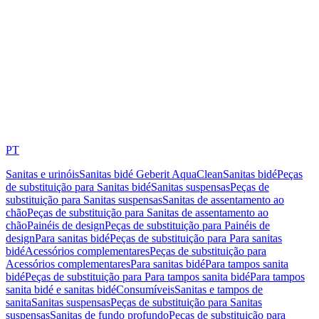
PT
Sanitas e urinóis
Sanitas bidé Geberit AquaClean
Sanitas bidé
Peças
de substituição para Sanitas bidé
Sanitas suspensas
Peças de
substituição para Sanitas suspensas
Sanitas de assentamento ao
chão
Peças de substituição para Sanitas de assentamento ao
chão
Painéis de design
Peças de substituição para Painéis de
design
Para sanitas bidé
Peças de substituição para Para sanitas
bidé
Acessórios complementares
Peças de substituição para
Acessórios complementares
Para sanitas bidé
Para tampos sanita
bidé
Peças de substituição para Para tampos sanita bidé
Para tampos
sanita bidé e sanitas bidé
Consumíveis
Sanitas e tampos de
sanita
Sanitas suspensas
Peças de substituição para Sanitas
suspensas
Sanitas de fundo profundo
Peças de substituição para