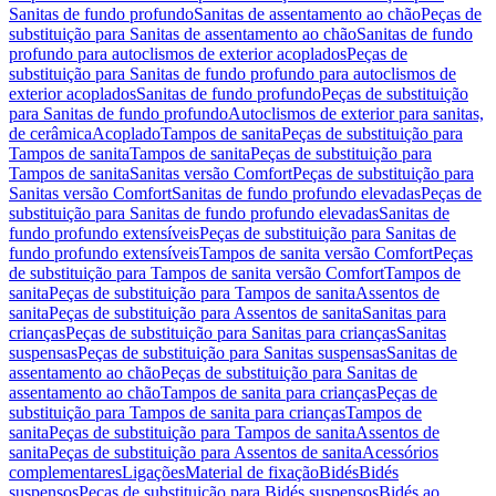
Sanitas de fundo profundo
Sanitas de assentamento ao chão
Peças de
substituição para Sanitas de assentamento ao chão
Sanitas de fundo
profundo para autoclismos de exterior acoplados
Peças de
substituição para Sanitas de fundo profundo para autoclismos de
exterior acoplados
Sanitas de fundo profundo
Peças de substituição
para Sanitas de fundo profundo
Autoclismos de exterior para sanitas,
de cerâmica
Acoplado
Tampos de sanita
Peças de substituição para
Tampos de sanita
Tampos de sanita
Peças de substituição para
Tampos de sanita
Sanitas versão Comfort
Peças de substituição para
Sanitas versão Comfort
Sanitas de fundo profundo elevadas
Peças de
substituição para Sanitas de fundo profundo elevadas
Sanitas de
fundo profundo extensíveis
Peças de substituição para Sanitas de
fundo profundo extensíveis
Tampos de sanita versão Comfort
Peças
de substituição para Tampos de sanita versão Comfort
Tampos de
sanita
Peças de substituição para Tampos de sanita
Assentos de
sanita
Peças de substituição para Assentos de sanita
Sanitas para
crianças
Peças de substituição para Sanitas para crianças
Sanitas
suspensas
Peças de substituição para Sanitas suspensas
Sanitas de
assentamento ao chão
Peças de substituição para Sanitas de
assentamento ao chão
Tampos de sanita para crianças
Peças de
substituição para Tampos de sanita para crianças
Tampos de
sanita
Peças de substituição para Tampos de sanita
Assentos de
sanita
Peças de substituição para Assentos de sanita
Acessórios
complementares
Ligações
Material de fixação
Bidés
Bidés
suspensos
Peças de substituição para Bidés suspensos
Bidés ao