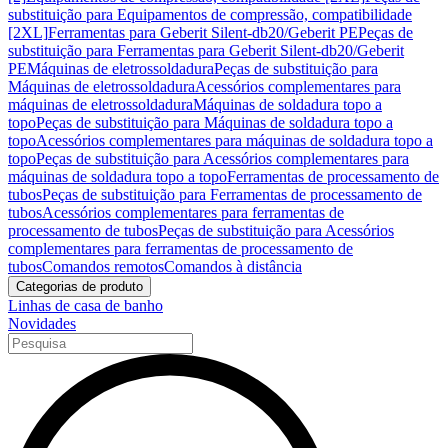
substituição para Equipamentos de compressão, compatibilidade
[2XL]
Ferramentas para Geberit Silent-db20/Geberit PE
Peças de
substituição para Ferramentas para Geberit Silent-db20/Geberit
PE
Máquinas de eletrossoldadura
Peças de substituição para
Máquinas de eletrossoldadura
Acessórios complementares para
máquinas de eletrossoldadura
Máquinas de soldadura topo a
topo
Peças de substituição para Máquinas de soldadura topo a
topo
Acessórios complementares para máquinas de soldadura topo a
topo
Peças de substituição para Acessórios complementares para
máquinas de soldadura topo a topo
Ferramentas de processamento de
tubos
Peças de substituição para Ferramentas de processamento de
tubos
Acessórios complementares para ferramentas de
processamento de tubos
Peças de substituição para Acessórios
complementares para ferramentas de processamento de
tubos
Comandos remotos
Comandos à distância
Categorias de produto
Linhas de casa de banho
Novidades