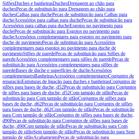
Sifões
Duches e banheiras
Duches
Drenagem ao chão para
duches
Peças de substituição para Drenagem ao chão para
duches
Calhas para duche
Peças de substituição para Calhas para
duche
Acessórios para calhas para duche
Peças de substituição para
Acessórios para calhas para duche
Esgotos no pavimento para
duche
Peças de substituição para Esgotos no pavimento para
duche
Acessórios complementares para esgotos no pavimento para
duche de pavimento
Peças de substituição para Acessórios
complementares para esgotos no pavimento para duche de
pavimento
Sifões de parede
Peças de substituição para Sifões de
parede
Acessórios complementares para sifões de parede
Peças de
substituição para Acessórios complementares para sifões de
parede
Bases de duche e superfícies de duche
Acessórios
complementares
Banheiras
Acessórios complementares
Conjuntos de
reparação
Estruturas de ligação para duches e banheiras
Conjuntos de
sifões para bases de duche, d52
Peças de substituição para Conjuntos
de sifões para bases de duche, d52
Com tampão de sifão
Peças de
substituição para Com tampão de sifão
Conjuntos de sifões para
bases de duche, d62
Peças de substituição para Conjuntos de sifões
para bases de duche, d62
Com tampão de sifão
Peças de substituição
para Com tampão de sifão
Conjuntos de sifões para bases de duche,
d90
Peças de substituição para Conjuntos de sifões para bases de
duche, d90
Com tampão de sifão
Peças de substituição para Com
tampão de sifão
Sem tampão de sifão
Peças de substituição para Sem
tampão de sifão
Acabamento
Peças de substituição para