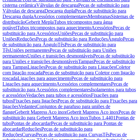
cisterna cerâmica
Válvulas de descarga
Peças de substituição para
Válvulas de descarga
Descarga dupla
Peças de substituição para
Descarga dupla
Acessórios complementares
Membranas
Sistemas de
distribuição
Geberit Mepla
Tubos tricompostos para água
potável
Tubos tricompostos para aquecimento
Acessórios
Peças de
substituição para Acessórios
Uniões
Peças de substituição para
Uniões
Reduções
Peças de substituição para Reduções
Ângulo
Peças
de substituição para Ângulo
Tês
Peças de substituição para
Tês
Uniões permanentes
Peças de substituição para Uniões
permanentes
Uniões e transições desmontáveis
Peças de substituição
para Uniões e transições desmontáveis
Tampas
Peças de substituição
para Tampas
Ligações
Peças de substituição para Ligações
Coletor
com ligação roscada
Peças de substituição para Coletor com ligação
roscada
Ligações para aquecimento
Peças de substituição para
Ligações para aquecimento
Acessórios complementares
Peças de
substituição para Acessórios complementares
Isolamentos para tubos
e acessórios
Vedações para tubos e acessórios
Fixações para
tubos
Fixações para ligações
Peças de substituição para Fixações para
ligações
Vedantes
Conjuntos de parafuso para uniões de
flange
Geberit Mapress Aço inox
Geberit Mapress Aço inox
Peças de
substituição para Geberit Mapress Aço inox
Tubos 1.4401
Pontas de
tubo
Pontas de abocardar
Peças de substituição para Pontas de
abocardar
Reduções
Peças de substituição para
Reduções
Curvas
Peças de substituição para Curvas
Tês
Peças de