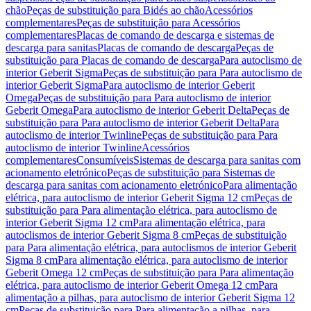
chão
Peças de substituição para Bidés ao chão
Acessórios
complementares
Peças de substituição para Acessórios
complementares
Placas de comando de descarga e sistemas de
descarga para sanitas
Placas de comando de descarga
Peças de
substituição para Placas de comando de descarga
Para autoclismo de
interior Geberit Sigma
Peças de substituição para Para autoclismo de
interior Geberit Sigma
Para autoclismo de interior Geberit
Omega
Peças de substituição para Para autoclismo de interior
Geberit Omega
Para autoclismo de interior Geberit Delta
Peças de
substituição para Para autoclismo de interior Geberit Delta
Para
autoclismo de interior Twinline
Peças de substituição para Para
autoclismo de interior Twinline
Acessórios
complementares
Consumíveis
Sistemas de descarga para sanitas com
acionamento eletrónico
Peças de substituição para Sistemas de
descarga para sanitas com acionamento eletrónico
Para alimentação
elétrica, para autoclismo de interior Geberit Sigma 12 cm
Peças de
substituição para Para alimentação elétrica, para autoclismo de
interior Geberit Sigma 12 cm
Para alimentação elétrica, para
autoclismos de interior Geberit Sigma 8 cm
Peças de substituição
para Para alimentação elétrica, para autoclismos de interior Geberit
Sigma 8 cm
Para alimentação elétrica, para autoclismo de interior
Geberit Omega 12 cm
Peças de substituição para Para alimentação
elétrica, para autoclismo de interior Geberit Omega 12 cm
Para
alimentação a pilhas, para autoclismo de interior Geberit Sigma 12
cm
Peças de substituição para Para alimentação a pilhas, para