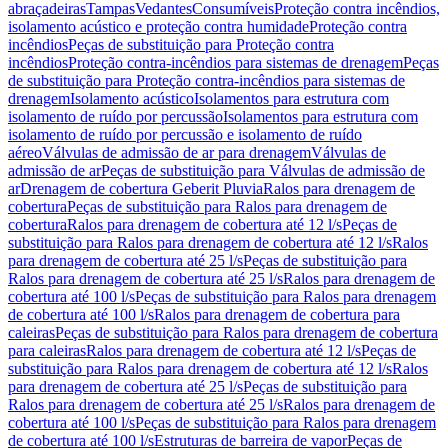
abraçadeiras
Tampas
Vedantes
Consumíveis
Proteção contra incêndios,
isolamento acústico e proteção contra humidade
Proteção contra
incêndios
Peças de substituição para Proteção contra
incêndios
Proteção contra-incêndios para sistemas de drenagem
Peças
de substituição para Proteção contra-incêndios para sistemas de
drenagem
Isolamento acústico
Isolamentos para estrutura com
isolamento de ruído por percussão
Isolamentos para estrutura com
isolamento de ruído por percussão e isolamento de ruído
aéreo
Válvulas de admissão de ar para drenagem
Válvulas de
admissão de ar
Peças de substituição para Válvulas de admissão de
ar
Drenagem de cobertura Geberit Pluvia
Ralos para drenagem de
cobertura
Peças de substituição para Ralos para drenagem de
cobertura
Ralos para drenagem de cobertura até 12 l/s
Peças de
substituição para Ralos para drenagem de cobertura até 12 l/s
Ralos
para drenagem de cobertura até 25 l/s
Peças de substituição para
Ralos para drenagem de cobertura até 25 l/s
Ralos para drenagem de
cobertura até 100 l/s
Peças de substituição para Ralos para drenagem
de cobertura até 100 l/s
Ralos para drenagem de cobertura para
caleiras
Peças de substituição para Ralos para drenagem de cobertura
para caleiras
Ralos para drenagem de cobertura até 12 l/s
Peças de
substituição para Ralos para drenagem de cobertura até 12 l/s
Ralos
para drenagem de cobertura até 25 l/s
Peças de substituição para
Ralos para drenagem de cobertura até 25 l/s
Ralos para drenagem de
cobertura até 100 l/s
Peças de substituição para Ralos para drenagem
de cobertura até 100 l/s
Estruturas de barreira de vapor
Peças de