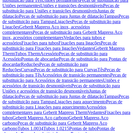
substituição para Tês
Uniões permanentes
Peças de substituição para
Uniões permanentes
Uniões e transições desmontáveis
Peças de
substituição para Uniões e transições desmontáveis
Juntas de
dilatação
Peças de substituição para Juntas de dilatação
Tampas
Peças
de substituição para Tampas
Ligações
Peças de substituição para
Ligações
Geberit Mapress Aço inox, acessórios
complementares
Peças de substituição para Geberit Mapress Aço
inox, acessórios complementares
Vedações para tubos e
acessórios
Fixações para tubos
Fixações para ligações
Peças de
substituição para Fixações para ligações
Vedantes
Geberit Mapress
Therm
Tubos Therm
Acessório
Peças de substituição para
Acessório
Pontas de abocardar
Peças de substituição para Pontas de
abocardar
Reduções
Peças de substituição para
Reduções
Curvas
Peças de substituição para Curvas
Tês
Peças de
substituição para Tês
Acessórios de transição permanentes
Peças de
substituição para Acessórios de transição permanentes
Uniões e
acessórios de transição desmontáveis
Peças de substituição para
Uniões e acessórios de transição desmontáveis
Juntas de
dilatação
Peças de substituição para Juntas de dilatação
Tampas
Peças
de substituição para Tampas
Ligações para aquecimento
Peças de
substituição para Ligações para aquecimento
Acessórios
complementares para Geberit Mapress Therm
Vedantes
Fixações para
tubos
Geberit Mapress Aço carbono
Geberit Mapress Aço
carbono
Peças de substituição para Geberit Mapress Aço
carbono
Tubos 1.0034
Tubos 1.0215
Pontas de tubo
Pontas de