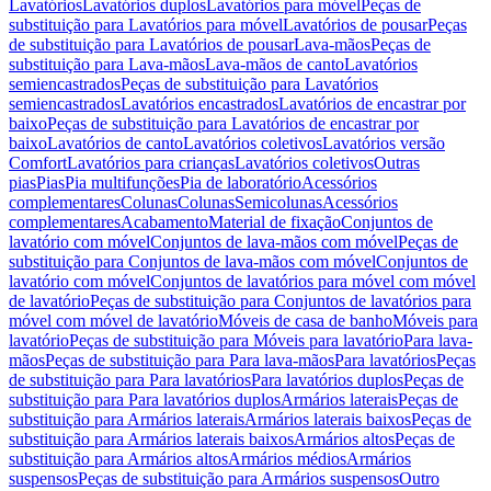
Lavatórios
Lavatórios duplos
Lavatórios para móvel
Peças de
substituição para Lavatórios para móvel
Lavatórios de pousar
Peças
de substituição para Lavatórios de pousar
Lava-mãos
Peças de
substituição para Lava-mãos
Lava-mãos de canto
Lavatórios
semiencastrados
Peças de substituição para Lavatórios
semiencastrados
Lavatórios encastrados
Lavatórios de encastrar por
baixo
Peças de substituição para Lavatórios de encastrar por
baixo
Lavatórios de canto
Lavatórios coletivos
Lavatórios versão
Comfort
Lavatórios para crianças
Lavatórios coletivos
Outras
pias
Pias
Pia multifunções
Pia de laboratório
Acessórios
complementares
Colunas
Colunas
Semicolunas
Acessórios
complementares
Acabamento
Material de fixação
Conjuntos de
lavatório com móvel
Conjuntos de lava-mãos com móvel
Peças de
substituição para Conjuntos de lava-mãos com móvel
Conjuntos de
lavatório com móvel
Conjuntos de lavatórios para móvel com móvel
de lavatório
Peças de substituição para Conjuntos de lavatórios para
móvel com móvel de lavatório
Móveis de casa de banho
Móveis para
lavatório
Peças de substituição para Móveis para lavatório
Para lava-
mãos
Peças de substituição para Para lava-mãos
Para lavatórios
Peças
de substituição para Para lavatórios
Para lavatórios duplos
Peças de
substituição para Para lavatórios duplos
Armários laterais
Peças de
substituição para Armários laterais
Armários laterais baixos
Peças de
substituição para Armários laterais baixos
Armários altos
Peças de
substituição para Armários altos
Armários médios
Armários
suspensos
Peças de substituição para Armários suspensos
Outro