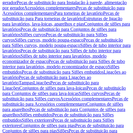
gerador
Peças de substituição para Instalação à parede, alimentação
por gerador
Acessórios complementares
Peças de substituição para
Acessórios complementares
Para torneiras de lavatório
Peças de
substituição para Para torneiras de lavatório
Estruturas de ligação
para lavatórios, lava-loiças, aparelhos e pias
Conjuntos de sifões para
lavatórios
Peças de substituição para Conjuntos de sifões para
lavatórios
Sifões curvos
Peças de substituição para Sifões
curvos
Sifões curvos, modelo poupa-espaço
Peças de substituição
para Sifões curvos, modelo poupa-espaço
Sifões de tubo interior para
lavatórios
Peças de substituição para Sifões de tubo interior para
lavatórios
Sifões de tubo interior para lavatórios, modelo
economizador de espaço
Peças de substituição para Sifões de tubo
interior para lavatórios, modelo economizador de espaço
Sifões
embutidos
Peças de substituição para Sifões embutidos
Ligações ao
lavatório
Peças de substituição para Ligações ao
lavatório
Tampas
Ligações
Peças de substituição para
Ligações
Conjuntos de sifões para lava-loiças
Peças de substituição
para Conjuntos de sifões para lava-loiças
Sifões curvos
Peças de
substituição para Sifões curvos
Acessórios complementares
Peças de
substituição para Acessórios complementares
Conjuntos de sifões
para aparelhos
Peças de substituição para Conjuntos de sifões para
aparelhos
Sifões embutidos
Peças de substituição para Sifões
embutidos
Sifões exteriores
Peças de substituição para Sifões
exteriores
Conjuntos de sifões para pias
Peças de substituição para
Conjuntos de sifões para pias
Sifões
Peças de substituição para