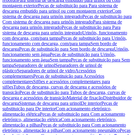
rebordo
Para sistema de descarga embutido para urinol ou com
montagem exterior
Peças de substituição para Para sistema de
descarga embutido para urinol ou com montagem exterior
Com
sistema de descarga para urinóis integrado
Peças de substituição para
Com sistema de descarga para urinóis integrado
Para sistema de
descarga para urinóis integrado
Peças de substituição para Para
sistema de descarga para urinóis integrado
Urinóis, funcionamento
com descarga, com/para tampa
Peças de substituição para Urinóis,
funcionamento com descarga, com/para tampa
Sem bordo de
descarga
Peças de substituição para Sem bordo de descarga
Urinóis,
funcionamento sem água
Peças de substituição para Urinóis,
funcionamento sem água
Sem tampa
Peças de substituição para Sem
tampa
Separadores de urinol
Separadores de urinol de
plástico
Separadores de urinol de vidro
Acessórios
complementares
Peças de substituição para Acessórios
complementares
Sifões e acessórios complementares para
sifões
Tubos de descarga, curvas de descarga e acessórios de
transição
Peças de substituição para Tubos de descarga, curvas de
descarga e acessórios de transição
Material de fixação
Distribuidor de
descarga
Sistemas de descarga para urinol
De interior
Peças de
substituição para De interior
Com acionamento eletrónico,
alimentação elétrica
Peças de substituição para Com acionamento
eletrónico, alimentação elétrica
Com acionamento eletrónico,
alimentação a pilhas
Peças de substituição para Com acionamento
eletrónico, alimentação a pilhas
Com acionamento pneumático
Peças