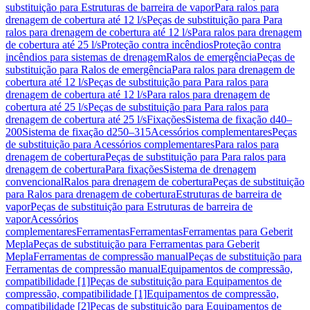
substituição para Estruturas de barreira de vapor
Para ralos para
drenagem de cobertura até 12 l/s
Peças de substituição para Para
ralos para drenagem de cobertura até 12 l/s
Para ralos para drenagem
de cobertura até 25 l/s
Proteção contra incêndios
Proteção contra
incêndios para sistemas de drenagem
Ralos de emergência
Peças de
substituição para Ralos de emergência
Para ralos para drenagem de
cobertura até 12 l/s
Peças de substituição para Para ralos para
drenagem de cobertura até 12 l/s
Para ralos para drenagem de
cobertura até 25 l/s
Peças de substituição para Para ralos para
drenagem de cobertura até 25 l/s
Fixações
Sistema de fixação d40–
200
Sistema de fixação d250–315
Acessórios complementares
Peças
de substituição para Acessórios complementares
Para ralos para
drenagem de cobertura
Peças de substituição para Para ralos para
drenagem de cobertura
Para fixações
Sistema de drenagem
convencional
Ralos para drenagem de cobertura
Peças de substituição
para Ralos para drenagem de cobertura
Estruturas de barreira de
vapor
Peças de substituição para Estruturas de barreira de
vapor
Acessórios
complementares
Ferramentas
Ferramentas
Ferramentas para Geberit
Mepla
Peças de substituição para Ferramentas para Geberit
Mepla
Ferramentas de compressão manual
Peças de substituição para
Ferramentas de compressão manual
Equipamentos de compressão,
compatibilidade [1]
Peças de substituição para Equipamentos de
compressão, compatibilidade [1]
Equipamentos de compressão,
compatibilidade [2]
Peças de substituição para Equipamentos de