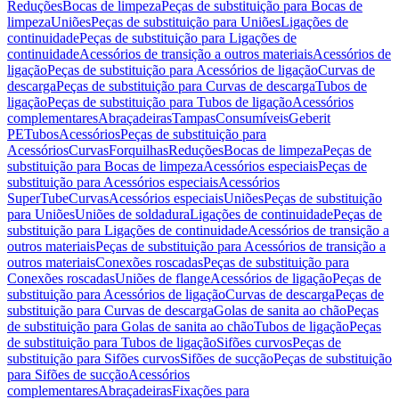
Reduções
Bocas de limpeza
Peças de substituição para Bocas de
limpeza
Uniões
Peças de substituição para Uniões
Ligações de
continuidade
Peças de substituição para Ligações de
continuidade
Acessórios de transição a outros materiais
Acessórios de
ligação
Peças de substituição para Acessórios de ligação
Curvas de
descarga
Peças de substituição para Curvas de descarga
Tubos de
ligação
Peças de substituição para Tubos de ligação
Acessórios
complementares
Abraçadeiras
Tampas
Consumíveis
Geberit
PE
Tubos
Acessórios
Peças de substituição para
Acessórios
Curvas
Forquilhas
Reduções
Bocas de limpeza
Peças de
substituição para Bocas de limpeza
Acessórios especiais
Peças de
substituição para Acessórios especiais
Acessórios
SuperTube
Curvas
Acessórios especiais
Uniões
Peças de substituição
para Uniões
Uniões de soldadura
Ligações de continuidade
Peças de
substituição para Ligações de continuidade
Acessórios de transição a
outros materiais
Peças de substituição para Acessórios de transição a
outros materiais
Conexões roscadas
Peças de substituição para
Conexões roscadas
Uniões de flange
Acessórios de ligação
Peças de
substituição para Acessórios de ligação
Curvas de descarga
Peças de
substituição para Curvas de descarga
Golas de sanita ao chão
Peças
de substituição para Golas de sanita ao chão
Tubos de ligação
Peças
de substituição para Tubos de ligação
Sifões curvos
Peças de
substituição para Sifões curvos
Sifões de sucção
Peças de substituição
para Sifões de sucção
Acessórios
complementares
Abraçadeiras
Fixações para