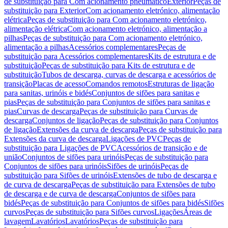
de substituição para Com acionamento pneumático
Exterior
Peças de
substituição para Exterior
Com acionamento eletrónico, alimentação
elétrica
Peças de substituição para Com acionamento eletrónico,
alimentação elétrica
Com acionamento eletrónico, alimentação a
pilhas
Peças de substituição para Com acionamento eletrónico,
alimentação a pilhas
Acessórios complementares
Peças de
substituição para Acessórios complementares
Kits de estrutura e de
substituição
Peças de substituição para Kits de estrutura e de
substituição
Tubos de descarga, curvas de descarga e acessórios de
transição
Placas de acesso
Comandos remotos
Estruturas de ligação
para sanitas, urinóis e bidés
Conjuntos de sifões para sanitas e
pias
Peças de substituição para Conjuntos de sifões para sanitas e
pias
Curvas de descarga
Peças de substituição para Curvas de
descarga
Conjuntos de ligação
Peças de substituição para Conjuntos
de ligação
Extensões da curva de descarga
Peças de substituição para
Extensões da curva de descarga
Ligações de PVC
Peças de
substituição para Ligações de PVC
Acessórios de transição e de
união
Conjuntos de sifões para urinóis
Peças de substituição para
Conjuntos de sifões para urinóis
Sifões de urinóis
Peças de
substituição para Sifões de urinóis
Extensões de tubo de descarga e
de curva de descarga
Peças de substituição para Extensões de tubo
de descarga e de curva de descarga
Conjuntos de sifões para
bidés
Peças de substituição para Conjuntos de sifões para bidés
Sifões
curvos
Peças de substituição para Sifões curvos
Ligações
Áreas de
lavagem
Lavatórios
Lavatórios
Peças de substituição para