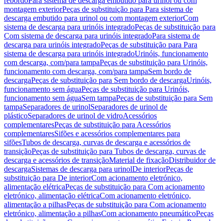
rebordo
Para sistema de descarga embutido para urinol ou com
montagem exterior
Peças de substituição para Para sistema de
descarga embutido para urinol ou com montagem exterior
Com
sistema de descarga para urinóis integrado
Peças de substituição para
Com sistema de descarga para urinóis integrado
Para sistema de
descarga para urinóis integrado
Peças de substituição para Para
sistema de descarga para urinóis integrado
Urinóis, funcionamento
com descarga, com/para tampa
Peças de substituição para Urinóis,
funcionamento com descarga, com/para tampa
Sem bordo de
descarga
Peças de substituição para Sem bordo de descarga
Urinóis,
funcionamento sem água
Peças de substituição para Urinóis,
funcionamento sem água
Sem tampa
Peças de substituição para Sem
tampa
Separadores de urinol
Separadores de urinol de
plástico
Separadores de urinol de vidro
Acessórios
complementares
Peças de substituição para Acessórios
complementares
Sifões e acessórios complementares para
sifões
Tubos de descarga, curvas de descarga e acessórios de
transição
Peças de substituição para Tubos de descarga, curvas de
descarga e acessórios de transição
Material de fixação
Distribuidor de
descarga
Sistemas de descarga para urinol
De interior
Peças de
substituição para De interior
Com acionamento eletrónico,
alimentação elétrica
Peças de substituição para Com acionamento
eletrónico, alimentação elétrica
Com acionamento eletrónico,
alimentação a pilhas
Peças de substituição para Com acionamento
eletrónico, alimentação a pilhas
Com acionamento pneumático
Peças