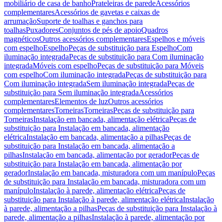
mobiliário de casa de banho
Prateleiras de parede
Acessórios
complementares
Acessórios de gavetas e caixas de
arrumação
Suporte de toalhas e ganchos para
toalhas
Puxadores
Conjuntos de pés de apoio
Quadros
magnéticos
Outros acessórios complementares
Espelhos e móveis
com espelho
Espelho
Peças de substituição para Espelho
Com
iluminação integrada
Peças de substituição para Com iluminação
integrada
Móveis com espelho
Peças de substituição para Móveis
com espelho
Com iluminação integrada
Peças de substituição para
Com iluminação integrada
Sem iluminação integrada
Peças de
substituição para Sem iluminação integrada
Acessórios
complementares
Elementos de luz
Outros acessórios
complementares
Torneiras
Torneiras
Peças de substituição para
Torneiras
Instalação em bancada, alimentação elétrica
Peças de
substituição para Instalação em bancada, alimentação
elétrica
Instalação em bancada, alimentação a pilhas
Peças de
substituição para Instalação em bancada, alimentação a
pilhas
Instalação em bancada, alimentação por gerador
Peças de
substituição para Instalação em bancada, alimentação por
gerador
Instalação em bancada, misturadora com um manípulo
Peças
de substituição para Instalação em bancada, misturadora com um
manípulo
Instalação à parede, alimentação elétrica
Peças de
substituição para Instalação à parede, alimentação elétrica
Instalação
à parede, alimentação a pilhas
Peças de substituição para Instalação à
parede, alimentação a pilhas
Instalação à parede, alimentação por