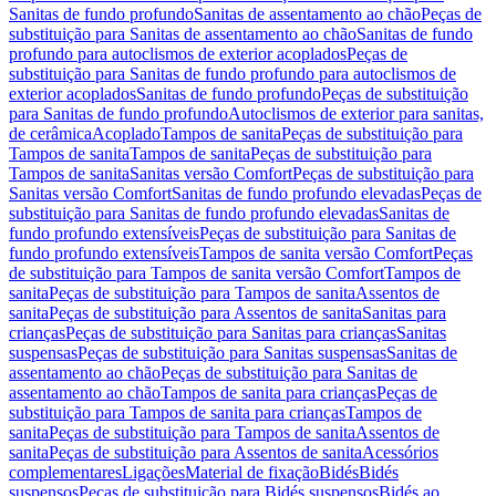
Sanitas de fundo profundo
Sanitas de assentamento ao chão
Peças de
substituição para Sanitas de assentamento ao chão
Sanitas de fundo
profundo para autoclismos de exterior acoplados
Peças de
substituição para Sanitas de fundo profundo para autoclismos de
exterior acoplados
Sanitas de fundo profundo
Peças de substituição
para Sanitas de fundo profundo
Autoclismos de exterior para sanitas,
de cerâmica
Acoplado
Tampos de sanita
Peças de substituição para
Tampos de sanita
Tampos de sanita
Peças de substituição para
Tampos de sanita
Sanitas versão Comfort
Peças de substituição para
Sanitas versão Comfort
Sanitas de fundo profundo elevadas
Peças de
substituição para Sanitas de fundo profundo elevadas
Sanitas de
fundo profundo extensíveis
Peças de substituição para Sanitas de
fundo profundo extensíveis
Tampos de sanita versão Comfort
Peças
de substituição para Tampos de sanita versão Comfort
Tampos de
sanita
Peças de substituição para Tampos de sanita
Assentos de
sanita
Peças de substituição para Assentos de sanita
Sanitas para
crianças
Peças de substituição para Sanitas para crianças
Sanitas
suspensas
Peças de substituição para Sanitas suspensas
Sanitas de
assentamento ao chão
Peças de substituição para Sanitas de
assentamento ao chão
Tampos de sanita para crianças
Peças de
substituição para Tampos de sanita para crianças
Tampos de
sanita
Peças de substituição para Tampos de sanita
Assentos de
sanita
Peças de substituição para Assentos de sanita
Acessórios
complementares
Ligações
Material de fixação
Bidés
Bidés
suspensos
Peças de substituição para Bidés suspensos
Bidés ao