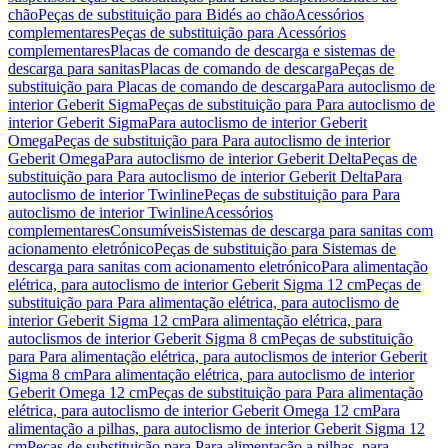
chão
Peças de substituição para Bidés ao chão
Acessórios
complementares
Peças de substituição para Acessórios
complementares
Placas de comando de descarga e sistemas de
descarga para sanitas
Placas de comando de descarga
Peças de
substituição para Placas de comando de descarga
Para autoclismo de
interior Geberit Sigma
Peças de substituição para Para autoclismo de
interior Geberit Sigma
Para autoclismo de interior Geberit
Omega
Peças de substituição para Para autoclismo de interior
Geberit Omega
Para autoclismo de interior Geberit Delta
Peças de
substituição para Para autoclismo de interior Geberit Delta
Para
autoclismo de interior Twinline
Peças de substituição para Para
autoclismo de interior Twinline
Acessórios
complementares
Consumíveis
Sistemas de descarga para sanitas com
acionamento eletrónico
Peças de substituição para Sistemas de
descarga para sanitas com acionamento eletrónico
Para alimentação
elétrica, para autoclismo de interior Geberit Sigma 12 cm
Peças de
substituição para Para alimentação elétrica, para autoclismo de
interior Geberit Sigma 12 cm
Para alimentação elétrica, para
autoclismos de interior Geberit Sigma 8 cm
Peças de substituição
para Para alimentação elétrica, para autoclismos de interior Geberit
Sigma 8 cm
Para alimentação elétrica, para autoclismo de interior
Geberit Omega 12 cm
Peças de substituição para Para alimentação
elétrica, para autoclismo de interior Geberit Omega 12 cm
Para
alimentação a pilhas, para autoclismo de interior Geberit Sigma 12
cm
Peças de substituição para Para alimentação a pilhas, para