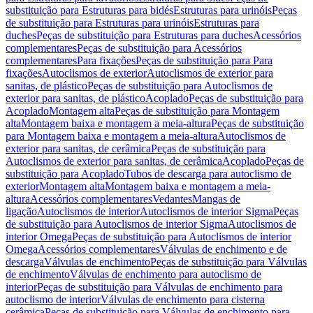
substituição para Estruturas para bidés
Estruturas para urinóis
Peças
de substituição para Estruturas para urinóis
Estruturas para
duches
Peças de substituição para Estruturas para duches
Acessórios
complementares
Peças de substituição para Acessórios
complementares
Para fixações
Peças de substituição para Para
fixações
Autoclismos de exterior
Autoclismos de exterior para
sanitas, de plástico
Peças de substituição para Autoclismos de
exterior para sanitas, de plástico
Acoplado
Peças de substituição para
Acoplado
Montagem alta
Peças de substituição para Montagem
alta
Montagem baixa e montagem a meia-altura
Peças de substituição
para Montagem baixa e montagem a meia-altura
Autoclismos de
exterior para sanitas, de cerâmica
Peças de substituição para
Autoclismos de exterior para sanitas, de cerâmica
Acoplado
Peças de
substituição para Acoplado
Tubos de descarga para autoclismo de
exterior
Montagem alta
Montagem baixa e montagem a meia-
altura
Acessórios complementares
Vedantes
Mangas de
ligação
Autoclismos de interior
Autoclismos de interior Sigma
Peças
de substituição para Autoclismos de interior Sigma
Autoclismos de
interior Omega
Peças de substituição para Autoclismos de interior
Omega
Acessórios complementares
Válvulas de enchimento e de
descarga
Válvulas de enchimento
Peças de substituição para Válvulas
de enchimento
Válvulas de enchimento para autoclismo de
interior
Peças de substituição para Válvulas de enchimento para
autoclismo de interior
Válvulas de enchimento para cisterna
cerâmica
Peças de substituição para Válvulas de enchimento para