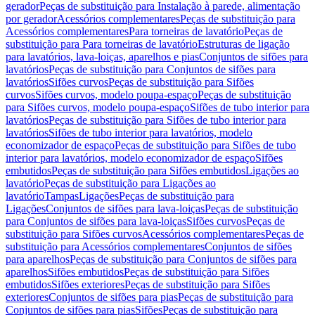
gerador
Peças de substituição para Instalação à parede, alimentação
por gerador
Acessórios complementares
Peças de substituição para
Acessórios complementares
Para torneiras de lavatório
Peças de
substituição para Para torneiras de lavatório
Estruturas de ligação
para lavatórios, lava-loiças, aparelhos e pias
Conjuntos de sifões para
lavatórios
Peças de substituição para Conjuntos de sifões para
lavatórios
Sifões curvos
Peças de substituição para Sifões
curvos
Sifões curvos, modelo poupa-espaço
Peças de substituição
para Sifões curvos, modelo poupa-espaço
Sifões de tubo interior para
lavatórios
Peças de substituição para Sifões de tubo interior para
lavatórios
Sifões de tubo interior para lavatórios, modelo
economizador de espaço
Peças de substituição para Sifões de tubo
interior para lavatórios, modelo economizador de espaço
Sifões
embutidos
Peças de substituição para Sifões embutidos
Ligações ao
lavatório
Peças de substituição para Ligações ao
lavatório
Tampas
Ligações
Peças de substituição para
Ligações
Conjuntos de sifões para lava-loiças
Peças de substituição
para Conjuntos de sifões para lava-loiças
Sifões curvos
Peças de
substituição para Sifões curvos
Acessórios complementares
Peças de
substituição para Acessórios complementares
Conjuntos de sifões
para aparelhos
Peças de substituição para Conjuntos de sifões para
aparelhos
Sifões embutidos
Peças de substituição para Sifões
embutidos
Sifões exteriores
Peças de substituição para Sifões
exteriores
Conjuntos de sifões para pias
Peças de substituição para
Conjuntos de sifões para pias
Sifões
Peças de substituição para