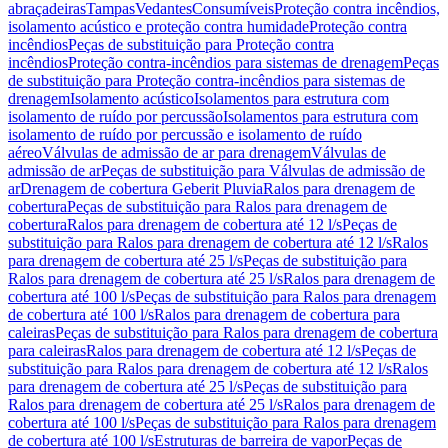
abraçadeiras
Tampas
Vedantes
Consumíveis
Proteção contra incêndios,
isolamento acústico e proteção contra humidade
Proteção contra
incêndios
Peças de substituição para Proteção contra
incêndios
Proteção contra-incêndios para sistemas de drenagem
Peças
de substituição para Proteção contra-incêndios para sistemas de
drenagem
Isolamento acústico
Isolamentos para estrutura com
isolamento de ruído por percussão
Isolamentos para estrutura com
isolamento de ruído por percussão e isolamento de ruído
aéreo
Válvulas de admissão de ar para drenagem
Válvulas de
admissão de ar
Peças de substituição para Válvulas de admissão de
ar
Drenagem de cobertura Geberit Pluvia
Ralos para drenagem de
cobertura
Peças de substituição para Ralos para drenagem de
cobertura
Ralos para drenagem de cobertura até 12 l/s
Peças de
substituição para Ralos para drenagem de cobertura até 12 l/s
Ralos
para drenagem de cobertura até 25 l/s
Peças de substituição para
Ralos para drenagem de cobertura até 25 l/s
Ralos para drenagem de
cobertura até 100 l/s
Peças de substituição para Ralos para drenagem
de cobertura até 100 l/s
Ralos para drenagem de cobertura para
caleiras
Peças de substituição para Ralos para drenagem de cobertura
para caleiras
Ralos para drenagem de cobertura até 12 l/s
Peças de
substituição para Ralos para drenagem de cobertura até 12 l/s
Ralos
para drenagem de cobertura até 25 l/s
Peças de substituição para
Ralos para drenagem de cobertura até 25 l/s
Ralos para drenagem de
cobertura até 100 l/s
Peças de substituição para Ralos para drenagem
de cobertura até 100 l/s
Estruturas de barreira de vapor
Peças de