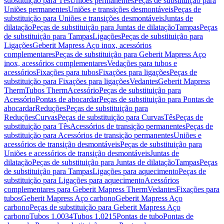
substituição para Tês
Uniões permanentes
Peças de substituição para
Uniões permanentes
Uniões e transições desmontáveis
Peças de
substituição para Uniões e transições desmontáveis
Juntas de
dilatação
Peças de substituição para Juntas de dilatação
Tampas
Peças
de substituição para Tampas
Ligações
Peças de substituição para
Ligações
Geberit Mapress Aço inox, acessórios
complementares
Peças de substituição para Geberit Mapress Aço
inox, acessórios complementares
Vedações para tubos e
acessórios
Fixações para tubos
Fixações para ligações
Peças de
substituição para Fixações para ligações
Vedantes
Geberit Mapress
Therm
Tubos Therm
Acessório
Peças de substituição para
Acessório
Pontas de abocardar
Peças de substituição para Pontas de
abocardar
Reduções
Peças de substituição para
Reduções
Curvas
Peças de substituição para Curvas
Tês
Peças de
substituição para Tês
Acessórios de transição permanentes
Peças de
substituição para Acessórios de transição permanentes
Uniões e
acessórios de transição desmontáveis
Peças de substituição para
Uniões e acessórios de transição desmontáveis
Juntas de
dilatação
Peças de substituição para Juntas de dilatação
Tampas
Peças
de substituição para Tampas
Ligações para aquecimento
Peças de
substituição para Ligações para aquecimento
Acessórios
complementares para Geberit Mapress Therm
Vedantes
Fixações para
tubos
Geberit Mapress Aço carbono
Geberit Mapress Aço
carbono
Peças de substituição para Geberit Mapress Aço
carbono
Tubos 1.0034
Tubos 1.0215
Pontas de tubo
Pontas de