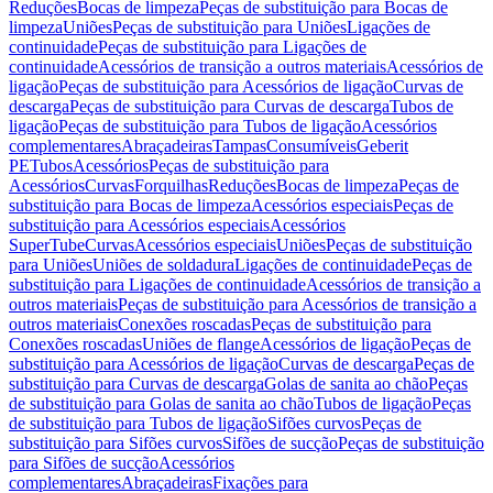
Reduções
Bocas de limpeza
Peças de substituição para Bocas de
limpeza
Uniões
Peças de substituição para Uniões
Ligações de
continuidade
Peças de substituição para Ligações de
continuidade
Acessórios de transição a outros materiais
Acessórios de
ligação
Peças de substituição para Acessórios de ligação
Curvas de
descarga
Peças de substituição para Curvas de descarga
Tubos de
ligação
Peças de substituição para Tubos de ligação
Acessórios
complementares
Abraçadeiras
Tampas
Consumíveis
Geberit
PE
Tubos
Acessórios
Peças de substituição para
Acessórios
Curvas
Forquilhas
Reduções
Bocas de limpeza
Peças de
substituição para Bocas de limpeza
Acessórios especiais
Peças de
substituição para Acessórios especiais
Acessórios
SuperTube
Curvas
Acessórios especiais
Uniões
Peças de substituição
para Uniões
Uniões de soldadura
Ligações de continuidade
Peças de
substituição para Ligações de continuidade
Acessórios de transição a
outros materiais
Peças de substituição para Acessórios de transição a
outros materiais
Conexões roscadas
Peças de substituição para
Conexões roscadas
Uniões de flange
Acessórios de ligação
Peças de
substituição para Acessórios de ligação
Curvas de descarga
Peças de
substituição para Curvas de descarga
Golas de sanita ao chão
Peças
de substituição para Golas de sanita ao chão
Tubos de ligação
Peças
de substituição para Tubos de ligação
Sifões curvos
Peças de
substituição para Sifões curvos
Sifões de sucção
Peças de substituição
para Sifões de sucção
Acessórios
complementares
Abraçadeiras
Fixações para