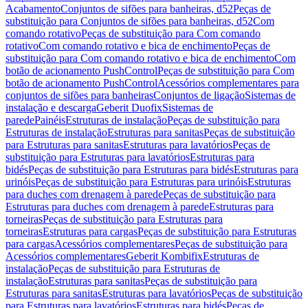
Acabamento
Conjuntos de sifões para banheiras, d52
Peças de
substituição para Conjuntos de sifões para banheiras, d52
Com
comando rotativo
Peças de substituição para Com comando
rotativo
Com comando rotativo e bica de enchimento
Peças de
substituição para Com comando rotativo e bica de enchimento
Com
botão de acionamento PushControl
Peças de substituição para Com
botão de acionamento PushControl
Acessórios complementares para
conjuntos de sifões para banheiras
Conjuntos de ligação
Sistemas de
instalação e descarga
Geberit Duofix
Sistemas de
parede
Painéis
Estruturas de instalação
Peças de substituição para
Estruturas de instalação
Estruturas para sanitas
Peças de substituição
para Estruturas para sanitas
Estruturas para lavatórios
Peças de
substituição para Estruturas para lavatórios
Estruturas para
bidés
Peças de substituição para Estruturas para bidés
Estruturas para
urinóis
Peças de substituição para Estruturas para urinóis
Estruturas
para duches com drenagem à parede
Peças de substituição para
Estruturas para duches com drenagem à parede
Estruturas para
torneiras
Peças de substituição para Estruturas para
torneiras
Estruturas para cargas
Peças de substituição para Estruturas
para cargas
Acessórios complementares
Peças de substituição para
Acessórios complementares
Geberit Kombifix
Estruturas de
instalação
Peças de substituição para Estruturas de
instalação
Estruturas para sanitas
Peças de substituição para
Estruturas para sanitas
Estruturas para lavatórios
Peças de substituição
para Estruturas para lavatórios
Estruturas para bidés
Peças de