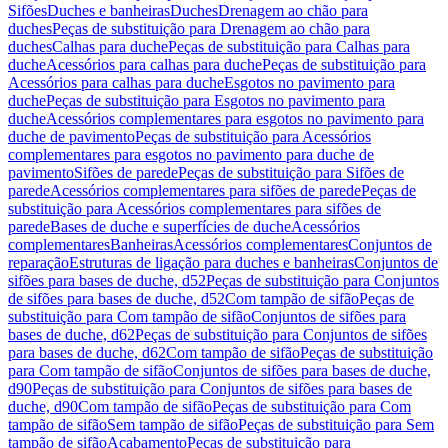
Sifões
Duches e banheiras
Duches
Drenagem ao chão para
duches
Peças de substituição para Drenagem ao chão para
duches
Calhas para duche
Peças de substituição para Calhas para
duche
Acessórios para calhas para duche
Peças de substituição para
Acessórios para calhas para duche
Esgotos no pavimento para
duche
Peças de substituição para Esgotos no pavimento para
duche
Acessórios complementares para esgotos no pavimento para
duche de pavimento
Peças de substituição para Acessórios
complementares para esgotos no pavimento para duche de
pavimento
Sifões de parede
Peças de substituição para Sifões de
parede
Acessórios complementares para sifões de parede
Peças de
substituição para Acessórios complementares para sifões de
parede
Bases de duche e superfícies de duche
Acessórios
complementares
Banheiras
Acessórios complementares
Conjuntos de
reparação
Estruturas de ligação para duches e banheiras
Conjuntos de
sifões para bases de duche, d52
Peças de substituição para Conjuntos
de sifões para bases de duche, d52
Com tampão de sifão
Peças de
substituição para Com tampão de sifão
Conjuntos de sifões para
bases de duche, d62
Peças de substituição para Conjuntos de sifões
para bases de duche, d62
Com tampão de sifão
Peças de substituição
para Com tampão de sifão
Conjuntos de sifões para bases de duche,
d90
Peças de substituição para Conjuntos de sifões para bases de
duche, d90
Com tampão de sifão
Peças de substituição para Com
tampão de sifão
Sem tampão de sifão
Peças de substituição para Sem
tampão de sifão
Acabamento
Peças de substituição para