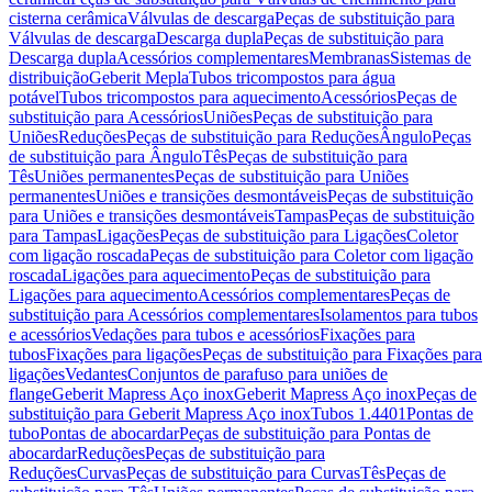
cisterna cerâmica
Válvulas de descarga
Peças de substituição para
Válvulas de descarga
Descarga dupla
Peças de substituição para
Descarga dupla
Acessórios complementares
Membranas
Sistemas de
distribuição
Geberit Mepla
Tubos tricompostos para água
potável
Tubos tricompostos para aquecimento
Acessórios
Peças de
substituição para Acessórios
Uniões
Peças de substituição para
Uniões
Reduções
Peças de substituição para Reduções
Ângulo
Peças
de substituição para Ângulo
Tês
Peças de substituição para
Tês
Uniões permanentes
Peças de substituição para Uniões
permanentes
Uniões e transições desmontáveis
Peças de substituição
para Uniões e transições desmontáveis
Tampas
Peças de substituição
para Tampas
Ligações
Peças de substituição para Ligações
Coletor
com ligação roscada
Peças de substituição para Coletor com ligação
roscada
Ligações para aquecimento
Peças de substituição para
Ligações para aquecimento
Acessórios complementares
Peças de
substituição para Acessórios complementares
Isolamentos para tubos
e acessórios
Vedações para tubos e acessórios
Fixações para
tubos
Fixações para ligações
Peças de substituição para Fixações para
ligações
Vedantes
Conjuntos de parafuso para uniões de
flange
Geberit Mapress Aço inox
Geberit Mapress Aço inox
Peças de
substituição para Geberit Mapress Aço inox
Tubos 1.4401
Pontas de
tubo
Pontas de abocardar
Peças de substituição para Pontas de
abocardar
Reduções
Peças de substituição para
Reduções
Curvas
Peças de substituição para Curvas
Tês
Peças de