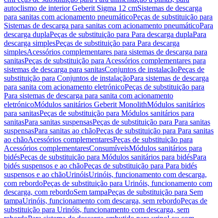
autoclismo de interior Geberit Sigma 12 cm
Sistemas de descarga
para sanitas com acionamento pneumático
Peças de substituição para
Sistemas de descarga para sanitas com acionamento pneumático
Para
descarga dupla
Peças de substituição para Para descarga dupla
Para
descarga simples
Peças de substituição para Para descarga
simples
Acessórios complementares para sistemas de descarga para
sanitas
Peças de substituição para Acessórios complementares para
sistemas de descarga para sanitas
Conjuntos de instalação
Peças de
substituição para Conjuntos de instalação
Para sistemas de descarga
para sanita com acionamento eletrónico
Peças de substituição para
Para sistemas de descarga para sanita com acionamento
eletrónico
Módulos sanitários Geberit Monolith
Módulos sanitários
para sanitas
Peças de substituição para Módulos sanitários para
sanitas
Para sanitas suspensas
Peças de substituição para Para sanitas
suspensas
Para sanitas ao chão
Peças de substituição para Para sanitas
ao chão
Acessórios complementares
Peças de substituição para
Acessórios complementares
Consumíveis
Módulos sanitários para
bidés
Peças de substituição para Módulos sanitários para bidés
Para
bidés suspensos e ao chão
Peças de substituição para Para bidés
suspensos e ao chão
Urinóis
Urinóis, funcionamento com descarga,
com rebordo
Peças de substituição para Urinóis, funcionamento com
descarga, com rebordo
Sem tampa
Peças de substituição para Sem
tampa
Urinóis, funcionamento com descarga, sem rebordo
Peças de
substituição para Urinóis, funcionamento com descarga, sem