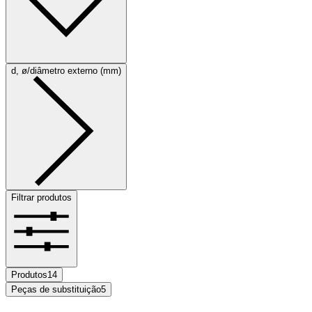
d, ø/diâmetro externo (mm)
Filtrar produtos
Produtos
14
Peças de substituição
5