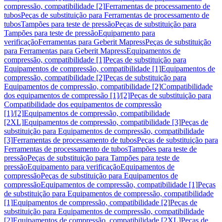
compressão, compatibilidade [2]
Ferramentas de processamento de
tubos
Peças de substituição para Ferramentas de processamento de
tubos
Tampões para teste de pressão
Peças de substituição para
Tampões para teste de pressão
Equipamento para
verificação
Ferramentas para Geberit Mapress
Peças de substituição
para Ferramentas para Geberit Mapress
Equipamentos de
compressão, compatibilidade [1]
Peças de substituição para
Equipamentos de compressão, compatibilidade [1]
Equipamentos de
compressão, compatibilidade [2]
Peças de substituição para
Equipamentos de compressão, compatibilidade [2]
Compatibilidade
dos equipamentos de compressão [1]/[2]
Peças de substituição para
Compatibilidade dos equipamentos de compressão
[1]/[2]
Equipamentos de compressão, compatibilidade
[2XL]
Equipamentos de compressão, compatibilidade [3]
Peças de
substituição para Equipamentos de compressão, compatibilidade
[3]
Ferramentas de processamento de tubos
Peças de substituição para
Ferramentas de processamento de tubos
Tampões para teste de
pressão
Peças de substituição para Tampões para teste de
pressão
Equipamento para verificação
Equipamentos de
compressão
Peças de substituição para Equipamentos de
compressão
Equipamentos de compressão, compatibilidade [1]
Peças
de substituição para Equipamentos de compressão, compatibilidade
[1]
Equipamentos de compressão, compatibilidade [2]
Peças de
substituição para Equipamentos de compressão, compatibilidade
[2]
Equipamentos de compressão, compatibilidade [2XL]
Peças de