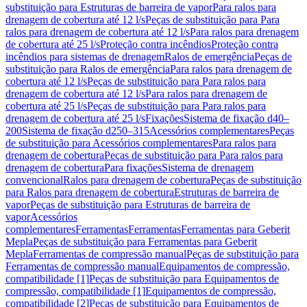
substituição para Estruturas de barreira de vapor
Para ralos para
drenagem de cobertura até 12 l/s
Peças de substituição para Para
ralos para drenagem de cobertura até 12 l/s
Para ralos para drenagem
de cobertura até 25 l/s
Proteção contra incêndios
Proteção contra
incêndios para sistemas de drenagem
Ralos de emergência
Peças de
substituição para Ralos de emergência
Para ralos para drenagem de
cobertura até 12 l/s
Peças de substituição para Para ralos para
drenagem de cobertura até 12 l/s
Para ralos para drenagem de
cobertura até 25 l/s
Peças de substituição para Para ralos para
drenagem de cobertura até 25 l/s
Fixações
Sistema de fixação d40–
200
Sistema de fixação d250–315
Acessórios complementares
Peças
de substituição para Acessórios complementares
Para ralos para
drenagem de cobertura
Peças de substituição para Para ralos para
drenagem de cobertura
Para fixações
Sistema de drenagem
convencional
Ralos para drenagem de cobertura
Peças de substituição
para Ralos para drenagem de cobertura
Estruturas de barreira de
vapor
Peças de substituição para Estruturas de barreira de
vapor
Acessórios
complementares
Ferramentas
Ferramentas
Ferramentas para Geberit
Mepla
Peças de substituição para Ferramentas para Geberit
Mepla
Ferramentas de compressão manual
Peças de substituição para
Ferramentas de compressão manual
Equipamentos de compressão,
compatibilidade [1]
Peças de substituição para Equipamentos de
compressão, compatibilidade [1]
Equipamentos de compressão,
compatibilidade [2]
Peças de substituição para Equipamentos de