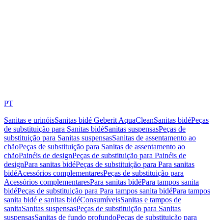
PT
Sanitas e urinóis
Sanitas bidé Geberit AquaClean
Sanitas bidé
Peças
de substituição para Sanitas bidé
Sanitas suspensas
Peças de
substituição para Sanitas suspensas
Sanitas de assentamento ao
chão
Peças de substituição para Sanitas de assentamento ao
chão
Painéis de design
Peças de substituição para Painéis de
design
Para sanitas bidé
Peças de substituição para Para sanitas
bidé
Acessórios complementares
Peças de substituição para
Acessórios complementares
Para sanitas bidé
Para tampos sanita
bidé
Peças de substituição para Para tampos sanita bidé
Para tampos
sanita bidé e sanitas bidé
Consumíveis
Sanitas e tampos de
sanita
Sanitas suspensas
Peças de substituição para Sanitas
suspensas
Sanitas de fundo profundo
Peças de substituição para