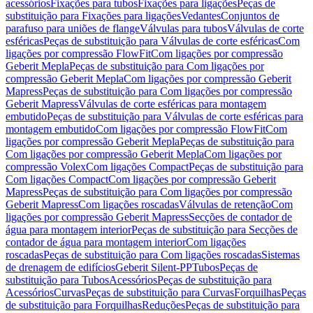
acessórios
Fixações para tubos
Fixações para ligações
Peças de
substituição para Fixações para ligações
Vedantes
Conjuntos de
parafuso para uniões de flange
Válvulas para tubos
Válvulas de corte
esféricas
Peças de substituição para Válvulas de corte esféricas
Com
ligações por compressão FlowFit
Com ligações por compressão
Geberit Mepla
Peças de substituição para Com ligações por
compressão Geberit Mepla
Com ligações por compressão Geberit
Mapress
Peças de substituição para Com ligações por compressão
Geberit Mapress
Válvulas de corte esféricas para montagem
embutido
Peças de substituição para Válvulas de corte esféricas para
montagem embutido
Com ligações por compressão FlowFit
Com
ligações por compressão Geberit Mepla
Peças de substituição para
Com ligações por compressão Geberit Mepla
Com ligações por
compressão Volex
Com ligações Compact
Peças de substituição para
Com ligações Compact
Com ligações por compressão Geberit
Mapress
Peças de substituição para Com ligações por compressão
Geberit Mapress
Com ligações roscadas
Válvulas de retenção
Com
ligações por compressão Geberit Mapress
Secções de contador de
água para montagem interior
Peças de substituição para Secções de
contador de água para montagem interior
Com ligações
roscadas
Peças de substituição para Com ligações roscadas
Sistemas
de drenagem de edifícios
Geberit Silent-PP
Tubos
Peças de
substituição para Tubos
Acessórios
Peças de substituição para
Acessórios
Curvas
Peças de substituição para Curvas
Forquilhas
Peças
de substituição para Forquilhas
Reduções
Peças de substituição para