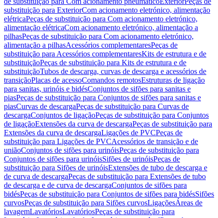
de substituição para Com acionamento pneumático
Exterior
Peças de
substituição para Exterior
Com acionamento eletrónico, alimentação
elétrica
Peças de substituição para Com acionamento eletrónico,
alimentação elétrica
Com acionamento eletrónico, alimentação a
pilhas
Peças de substituição para Com acionamento eletrónico,
alimentação a pilhas
Acessórios complementares
Peças de
substituição para Acessórios complementares
Kits de estrutura e de
substituição
Peças de substituição para Kits de estrutura e de
substituição
Tubos de descarga, curvas de descarga e acessórios de
transição
Placas de acesso
Comandos remotos
Estruturas de ligação
para sanitas, urinóis e bidés
Conjuntos de sifões para sanitas e
pias
Peças de substituição para Conjuntos de sifões para sanitas e
pias
Curvas de descarga
Peças de substituição para Curvas de
descarga
Conjuntos de ligação
Peças de substituição para Conjuntos
de ligação
Extensões da curva de descarga
Peças de substituição para
Extensões da curva de descarga
Ligações de PVC
Peças de
substituição para Ligações de PVC
Acessórios de transição e de
união
Conjuntos de sifões para urinóis
Peças de substituição para
Conjuntos de sifões para urinóis
Sifões de urinóis
Peças de
substituição para Sifões de urinóis
Extensões de tubo de descarga e
de curva de descarga
Peças de substituição para Extensões de tubo
de descarga e de curva de descarga
Conjuntos de sifões para
bidés
Peças de substituição para Conjuntos de sifões para bidés
Sifões
curvos
Peças de substituição para Sifões curvos
Ligações
Áreas de
lavagem
Lavatórios
Lavatórios
Peças de substituição para