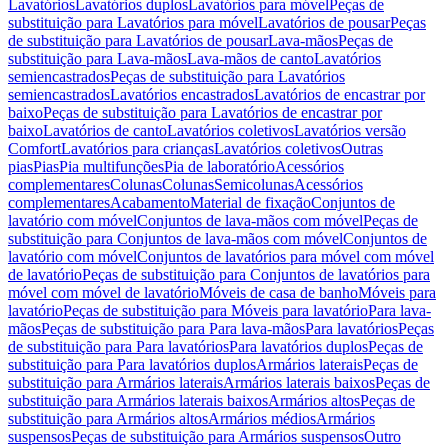
Lavatórios
Lavatórios duplos
Lavatórios para móvel
Peças de
substituição para Lavatórios para móvel
Lavatórios de pousar
Peças
de substituição para Lavatórios de pousar
Lava-mãos
Peças de
substituição para Lava-mãos
Lava-mãos de canto
Lavatórios
semiencastrados
Peças de substituição para Lavatórios
semiencastrados
Lavatórios encastrados
Lavatórios de encastrar por
baixo
Peças de substituição para Lavatórios de encastrar por
baixo
Lavatórios de canto
Lavatórios coletivos
Lavatórios versão
Comfort
Lavatórios para crianças
Lavatórios coletivos
Outras
pias
Pias
Pia multifunções
Pia de laboratório
Acessórios
complementares
Colunas
Colunas
Semicolunas
Acessórios
complementares
Acabamento
Material de fixação
Conjuntos de
lavatório com móvel
Conjuntos de lava-mãos com móvel
Peças de
substituição para Conjuntos de lava-mãos com móvel
Conjuntos de
lavatório com móvel
Conjuntos de lavatórios para móvel com móvel
de lavatório
Peças de substituição para Conjuntos de lavatórios para
móvel com móvel de lavatório
Móveis de casa de banho
Móveis para
lavatório
Peças de substituição para Móveis para lavatório
Para lava-
mãos
Peças de substituição para Para lava-mãos
Para lavatórios
Peças
de substituição para Para lavatórios
Para lavatórios duplos
Peças de
substituição para Para lavatórios duplos
Armários laterais
Peças de
substituição para Armários laterais
Armários laterais baixos
Peças de
substituição para Armários laterais baixos
Armários altos
Peças de
substituição para Armários altos
Armários médios
Armários
suspensos
Peças de substituição para Armários suspensos
Outro