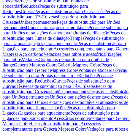
abocardar
Peças de substituição para Pontas de
abocardar
Reduções
Peças de substituição para
Reduções
Curvas
Peças de substituição para Curvas
Tês
Peças de
substituição para Tês
Cruzetas
Peças de substituição para
Cruzetas
Uniões permanentes
Peças de substituição para Uniões
permanentes
Uniões e transições desmontáveis
Peças de substituição
para Uniões e transições desmontáveis
Juntas de dilatação
Peças de
substituição para Juntas de dilatação
Tampas
Peças de substituição
para Tampas
Ligações para aquecimento
Peças de substituição para
Ligações para aquecimento
Acessórios complementares para Geberit
Mapress Aço carbono
Vedações para tubos e acessórios
Fixações
para tubos
Vedantes
Conjuntos de parafuso para uniões de
flange
Geberit Mapress Cobre
Geberit Mapress Cobre
Peças de
substituição para Geberit Mapress Cobre
Pontas de abocardar
Peças
de substituição para Pontas de abocardar
Reduções
Peças de
substituição para Reduções
Curvas
Peças de substituição para
Curvas
Tês
Peças de substituição para Tês
Cruzetas
Peças de
substituição para Cruzetas
Uniões permanentes
Peças de substituição
para Uniões permanentes
Uniões e transições desmontáveis
Peças de
substituição para Uniões e transições desmontáveis
Tampas
Peças de
substituição para Tampas
Ligações
Peças de substituição para
Ligações
Ligações para aquecimento
Peças de substituição para
Ligações para aquecimento
Acessórios complementares para Geberit
Mapress Cobre
Peças de substituição para Acessórios
complementares para Geberit Mapress Cobre
Vedações para tubos e