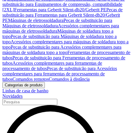
substituição para Equipamentos de compressão, compatibilidade
[2XL]
Ferramentas para Geberit Silent-db20/Geberit PE
Peças de
substituição para Ferramentas para Geberit Silent-db20/Geberit
PE
Máquinas de eletrossoldadura
Peças de substituição para
Máquinas de eletrossoldadura
Acessórios complementares para
máquinas de eletrossoldadura
Máquinas de soldadura topo a
topo
Peças de substituição para Máquinas de soldadura topo a
topo
Acessórios complementares para máquinas de soldadura topo a
topo
Peças de substituição para Acessórios complementares para
máquinas de soldadura topo a topo
Ferramentas de processamento de
tubos
Peças de substituição para Ferramentas de processamento de
tubos
Acessórios complementares para ferramentas de
processamento de tubos
Peças de substituição para Acessórios
complementares para ferramentas de processamento de
tubos
Comandos remotos
Comandos à distância
Categorias de produto
Linhas de casa de banho
Novidades