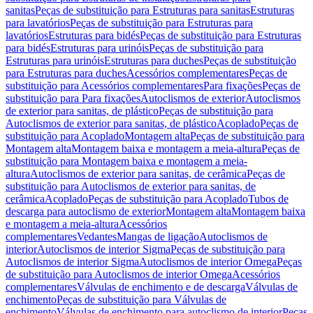
sanitas
Peças de substituição para Estruturas para sanitas
Estruturas
para lavatórios
Peças de substituição para Estruturas para
lavatórios
Estruturas para bidés
Peças de substituição para Estruturas
para bidés
Estruturas para urinóis
Peças de substituição para
Estruturas para urinóis
Estruturas para duches
Peças de substituição
para Estruturas para duches
Acessórios complementares
Peças de
substituição para Acessórios complementares
Para fixações
Peças de
substituição para Para fixações
Autoclismos de exterior
Autoclismos
de exterior para sanitas, de plástico
Peças de substituição para
Autoclismos de exterior para sanitas, de plástico
Acoplado
Peças de
substituição para Acoplado
Montagem alta
Peças de substituição para
Montagem alta
Montagem baixa e montagem a meia-altura
Peças de
substituição para Montagem baixa e montagem a meia-
altura
Autoclismos de exterior para sanitas, de cerâmica
Peças de
substituição para Autoclismos de exterior para sanitas, de
cerâmica
Acoplado
Peças de substituição para Acoplado
Tubos de
descarga para autoclismo de exterior
Montagem alta
Montagem baixa
e montagem a meia-altura
Acessórios
complementares
Vedantes
Mangas de ligação
Autoclismos de
interior
Autoclismos de interior Sigma
Peças de substituição para
Autoclismos de interior Sigma
Autoclismos de interior Omega
Peças
de substituição para Autoclismos de interior Omega
Acessórios
complementares
Válvulas de enchimento e de descarga
Válvulas de
enchimento
Peças de substituição para Válvulas de
enchimento
Válvulas de enchimento para autoclismo de interior
Peças