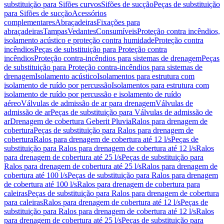
substituição para Sifões curvos
Sifões de sucção
Peças de substituição
para Sifões de sucção
Acessórios
complementares
Abraçadeiras
Fixações para
abraçadeiras
Tampas
Vedantes
Consumíveis
Proteção contra incêndios,
isolamento acústico e proteção contra humidade
Proteção contra
incêndios
Peças de substituição para Proteção contra
incêndios
Proteção contra-incêndios para sistemas de drenagem
Peças
de substituição para Proteção contra-incêndios para sistemas de
drenagem
Isolamento acústico
Isolamentos para estrutura com
isolamento de ruído por percussão
Isolamentos para estrutura com
isolamento de ruído por percussão e isolamento de ruído
aéreo
Válvulas de admissão de ar para drenagem
Válvulas de
admissão de ar
Peças de substituição para Válvulas de admissão de
ar
Drenagem de cobertura Geberit Pluvia
Ralos para drenagem de
cobertura
Peças de substituição para Ralos para drenagem de
cobertura
Ralos para drenagem de cobertura até 12 l/s
Peças de
substituição para Ralos para drenagem de cobertura até 12 l/s
Ralos
para drenagem de cobertura até 25 l/s
Peças de substituição para
Ralos para drenagem de cobertura até 25 l/s
Ralos para drenagem de
cobertura até 100 l/s
Peças de substituição para Ralos para drenagem
de cobertura até 100 l/s
Ralos para drenagem de cobertura para
caleiras
Peças de substituição para Ralos para drenagem de cobertura
para caleiras
Ralos para drenagem de cobertura até 12 l/s
Peças de
substituição para Ralos para drenagem de cobertura até 12 l/s
Ralos
para drenagem de cobertura até 25 l/s
Peças de substituição para