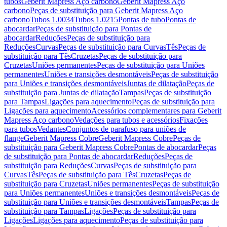
tubos
Geberit Mapress Aço carbono
Geberit Mapress Aço
carbono
Peças de substituição para Geberit Mapress Aço
carbono
Tubos 1.0034
Tubos 1.0215
Pontas de tubo
Pontas de
abocardar
Peças de substituição para Pontas de
abocardar
Reduções
Peças de substituição para
Reduções
Curvas
Peças de substituição para Curvas
Tês
Peças de
substituição para Tês
Cruzetas
Peças de substituição para
Cruzetas
Uniões permanentes
Peças de substituição para Uniões
permanentes
Uniões e transições desmontáveis
Peças de substituição
para Uniões e transições desmontáveis
Juntas de dilatação
Peças de
substituição para Juntas de dilatação
Tampas
Peças de substituição
para Tampas
Ligações para aquecimento
Peças de substituição para
Ligações para aquecimento
Acessórios complementares para Geberit
Mapress Aço carbono
Vedações para tubos e acessórios
Fixações
para tubos
Vedantes
Conjuntos de parafuso para uniões de
flange
Geberit Mapress Cobre
Geberit Mapress Cobre
Peças de
substituição para Geberit Mapress Cobre
Pontas de abocardar
Peças
de substituição para Pontas de abocardar
Reduções
Peças de
substituição para Reduções
Curvas
Peças de substituição para
Curvas
Tês
Peças de substituição para Tês
Cruzetas
Peças de
substituição para Cruzetas
Uniões permanentes
Peças de substituição
para Uniões permanentes
Uniões e transições desmontáveis
Peças de
substituição para Uniões e transições desmontáveis
Tampas
Peças de
substituição para Tampas
Ligações
Peças de substituição para
Ligações
Ligações para aquecimento
Peças de substituição para