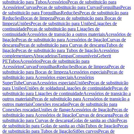
substituição para Tubos
Acessórios
Peças de substituição para
Acessórios
Curvas
Peças de substituição para Curvas
Forquilhas
Peças
de substituição para Forquilhas
Reduções
Peças de substituição para
Reduções
Bocas de limpeza
Peças de substituição para Bocas de
limpeza
Uniões
Peças de substituição para Uniões
Ligações de
continuidade
Peças de substituição para Ligações de
continuidade
Acessórios de transição a outros materiais
Acessórios de
ligação
Peças de substituição para Acessórios de ligação
Curvas de
descarga
Peças de substituição para Curvas de descarga
Tubos de
ligação
Peças de substituição para Tubos de ligação
Acessórios
complementares
Abraçadeiras
Tampas
Consumíveis
Geberit
PE
Tubos
Acessórios
Peças de substituição para
Acessórios
Curvas
Forquilhas
Reduções
Bocas de limpeza
Peças de
substituição para Bocas de limpeza
Acessórios especiais
Peças de
substituição para Acessórios especiais
Acessórios
SuperTube
Curvas
Acessórios especiais
Uniões
Peças de substituição
para Uniões
Uniões de soldadura
Ligações de continuidade
Peças de
substituição para Ligações de continuidade
Acessórios de transição a
outros materiais
Peças de substituição para Acessórios de transição a
outros materiais
Conexões roscadas
Peças de substituição para
Conexões roscadas
Uniões de flange
Acessórios de ligação
Peças de
substituição para Acessórios de ligação
Curvas de descarga
Peças de
substituição para Curvas de descarga
Golas de sanita ao chão
Peças
de substituição para Golas de sanita ao chão
Tubos de ligação
Peças
de substituição para Tubos de ligação
Sifões curvos
Peças de