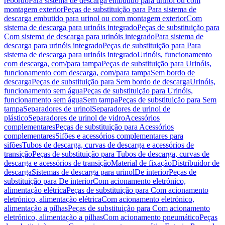
rebordo
Para sistema de descarga embutido para urinol ou com
montagem exterior
Peças de substituição para Para sistema de
descarga embutido para urinol ou com montagem exterior
Com
sistema de descarga para urinóis integrado
Peças de substituição para
Com sistema de descarga para urinóis integrado
Para sistema de
descarga para urinóis integrado
Peças de substituição para Para
sistema de descarga para urinóis integrado
Urinóis, funcionamento
com descarga, com/para tampa
Peças de substituição para Urinóis,
funcionamento com descarga, com/para tampa
Sem bordo de
descarga
Peças de substituição para Sem bordo de descarga
Urinóis,
funcionamento sem água
Peças de substituição para Urinóis,
funcionamento sem água
Sem tampa
Peças de substituição para Sem
tampa
Separadores de urinol
Separadores de urinol de
plástico
Separadores de urinol de vidro
Acessórios
complementares
Peças de substituição para Acessórios
complementares
Sifões e acessórios complementares para
sifões
Tubos de descarga, curvas de descarga e acessórios de
transição
Peças de substituição para Tubos de descarga, curvas de
descarga e acessórios de transição
Material de fixação
Distribuidor de
descarga
Sistemas de descarga para urinol
De interior
Peças de
substituição para De interior
Com acionamento eletrónico,
alimentação elétrica
Peças de substituição para Com acionamento
eletrónico, alimentação elétrica
Com acionamento eletrónico,
alimentação a pilhas
Peças de substituição para Com acionamento
eletrónico, alimentação a pilhas
Com acionamento pneumático
Peças