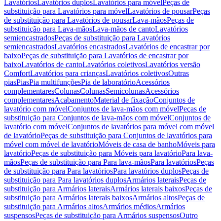
Lavatórios
Lavatórios duplos
Lavatórios para móvel
Peças de
substituição para Lavatórios para móvel
Lavatórios de pousar
Peças
de substituição para Lavatórios de pousar
Lava-mãos
Peças de
substituição para Lava-mãos
Lava-mãos de canto
Lavatórios
semiencastrados
Peças de substituição para Lavatórios
semiencastrados
Lavatórios encastrados
Lavatórios de encastrar por
baixo
Peças de substituição para Lavatórios de encastrar por
baixo
Lavatórios de canto
Lavatórios coletivos
Lavatórios versão
Comfort
Lavatórios para crianças
Lavatórios coletivos
Outras
pias
Pias
Pia multifunções
Pia de laboratório
Acessórios
complementares
Colunas
Colunas
Semicolunas
Acessórios
complementares
Acabamento
Material de fixação
Conjuntos de
lavatório com móvel
Conjuntos de lava-mãos com móvel
Peças de
substituição para Conjuntos de lava-mãos com móvel
Conjuntos de
lavatório com móvel
Conjuntos de lavatórios para móvel com móvel
de lavatório
Peças de substituição para Conjuntos de lavatórios para
móvel com móvel de lavatório
Móveis de casa de banho
Móveis para
lavatório
Peças de substituição para Móveis para lavatório
Para lava-
mãos
Peças de substituição para Para lava-mãos
Para lavatórios
Peças
de substituição para Para lavatórios
Para lavatórios duplos
Peças de
substituição para Para lavatórios duplos
Armários laterais
Peças de
substituição para Armários laterais
Armários laterais baixos
Peças de
substituição para Armários laterais baixos
Armários altos
Peças de
substituição para Armários altos
Armários médios
Armários
suspensos
Peças de substituição para Armários suspensos
Outro