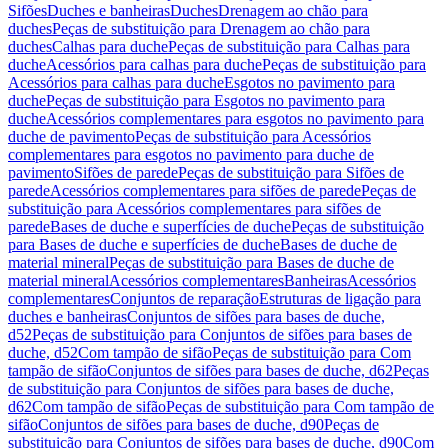
Sifões
Duches e banheiras
Duches
Drenagem ao chão para
duches
Peças de substituição para Drenagem ao chão para
duches
Calhas para duche
Peças de substituição para Calhas para
duche
Acessórios para calhas para duche
Peças de substituição para
Acessórios para calhas para duche
Esgotos no pavimento para
duche
Peças de substituição para Esgotos no pavimento para
duche
Acessórios complementares para esgotos no pavimento para
duche de pavimento
Peças de substituição para Acessórios
complementares para esgotos no pavimento para duche de
pavimento
Sifões de parede
Peças de substituição para Sifões de
parede
Acessórios complementares para sifões de parede
Peças de
substituição para Acessórios complementares para sifões de
parede
Bases de duche e superfícies de duche
Peças de substituição
para Bases de duche e superfícies de duche
Bases de duche de
material mineral
Peças de substituição para Bases de duche de
material mineral
Acessórios complementares
Banheiras
Acessórios
complementares
Conjuntos de reparação
Estruturas de ligação para
duches e banheiras
Conjuntos de sifões para bases de duche,
d52
Peças de substituição para Conjuntos de sifões para bases de
duche, d52
Com tampão de sifão
Peças de substituição para Com
tampão de sifão
Conjuntos de sifões para bases de duche, d62
Peças
de substituição para Conjuntos de sifões para bases de duche,
d62
Com tampão de sifão
Peças de substituição para Com tampão de
sifão
Conjuntos de sifões para bases de duche, d90
Peças de
substituição para Conjuntos de sifões para bases de duche, d90
Com