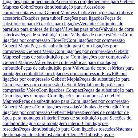
Ligações para aquecimento
Acessórios complementares para Geberit
Mapress Cobre
Peças de substituição para Acessórios
complementares para Geberit Mapress Cobre
Vedações para tubos e
acessórios
Fixações para tubos
Fixações para ligações
Peças de
substituição para Fixações para ligações
Vedantes
Conjuntos de
parafuso para uniões de flange
Válvulas para tubos
Válvulas de corte
esféricas
Peças de substituição para Válvulas de corte esféricas
Com
ligações por compressão FlowFit
Com ligações por compressão
Geberit Mepla
Peças de substituição para Com ligações por
compressão Geberit Mepla
Com ligações por compressão Geberit
Mapress
Peças de substituição para Com ligações por compressão
Geberit Mapress
Válvulas de corte esféricas para montagem
embutido
Peças de substituição para Válvulas de corte esféricas para
montagem embutido
Com ligações por compressão FlowFit
Com
ligações por compressão Geberit Mepla
Peças de substituição para
Com ligações por compressão Geberit Mepla
Com ligações por
compressão Volex
Com ligações Compact
Peças de substituição para
Com ligações Compact
Com ligações por compressão Geberit
Mapress
Peças de substituição para Com ligações por compressão
Geberit Mapress
Com ligações roscadas
Válvulas de retenção
Com
ligações por compressão Geberit Mapress
Secções de contador de
água para montagem interior
Peças de substituição para Secções de
contador de água para montagem interior
Com ligações
roscadas
Peças de substituição para Com ligações roscadas
Sistemas
de drenagem de edifícios
Geberit Silent-PP
Tubos
Peças de