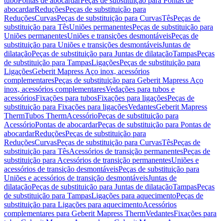
tubo
Pontas de abocardar
Peças de substituição para Pontas de
abocardar
Reduções
Peças de substituição para
Reduções
Curvas
Peças de substituição para Curvas
Tês
Peças de
substituição para Tês
Uniões permanentes
Peças de substituição para
Uniões permanentes
Uniões e transições desmontáveis
Peças de
substituição para Uniões e transições desmontáveis
Juntas de
dilatação
Peças de substituição para Juntas de dilatação
Tampas
Peças
de substituição para Tampas
Ligações
Peças de substituição para
Ligações
Geberit Mapress Aço inox, acessórios
complementares
Peças de substituição para Geberit Mapress Aço
inox, acessórios complementares
Vedações para tubos e
acessórios
Fixações para tubos
Fixações para ligações
Peças de
substituição para Fixações para ligações
Vedantes
Geberit Mapress
Therm
Tubos Therm
Acessório
Peças de substituição para
Acessório
Pontas de abocardar
Peças de substituição para Pontas de
abocardar
Reduções
Peças de substituição para
Reduções
Curvas
Peças de substituição para Curvas
Tês
Peças de
substituição para Tês
Acessórios de transição permanentes
Peças de
substituição para Acessórios de transição permanentes
Uniões e
acessórios de transição desmontáveis
Peças de substituição para
Uniões e acessórios de transição desmontáveis
Juntas de
dilatação
Peças de substituição para Juntas de dilatação
Tampas
Peças
de substituição para Tampas
Ligações para aquecimento
Peças de
substituição para Ligações para aquecimento
Acessórios
complementares para Geberit Mapress Therm
Vedantes
Fixações para