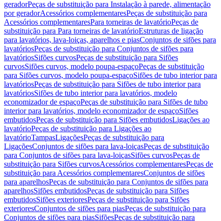
gerador
Peças de substituição para Instalação à parede, alimentação
por gerador
Acessórios complementares
Peças de substituição para
Acessórios complementares
Para torneiras de lavatório
Peças de
substituição para Para torneiras de lavatório
Estruturas de ligação
para lavatórios, lava-loiças, aparelhos e pias
Conjuntos de sifões para
lavatórios
Peças de substituição para Conjuntos de sifões para
lavatórios
Sifões curvos
Peças de substituição para Sifões
curvos
Sifões curvos, modelo poupa-espaço
Peças de substituição
para Sifões curvos, modelo poupa-espaço
Sifões de tubo interior para
lavatórios
Peças de substituição para Sifões de tubo interior para
lavatórios
Sifões de tubo interior para lavatórios, modelo
economizador de espaço
Peças de substituição para Sifões de tubo
interior para lavatórios, modelo economizador de espaço
Sifões
embutidos
Peças de substituição para Sifões embutidos
Ligações ao
lavatório
Peças de substituição para Ligações ao
lavatório
Tampas
Ligações
Peças de substituição para
Ligações
Conjuntos de sifões para lava-loiças
Peças de substituição
para Conjuntos de sifões para lava-loiças
Sifões curvos
Peças de
substituição para Sifões curvos
Acessórios complementares
Peças de
substituição para Acessórios complementares
Conjuntos de sifões
para aparelhos
Peças de substituição para Conjuntos de sifões para
aparelhos
Sifões embutidos
Peças de substituição para Sifões
embutidos
Sifões exteriores
Peças de substituição para Sifões
exteriores
Conjuntos de sifões para pias
Peças de substituição para
Conjuntos de sifões para pias
Sifões
Peças de substituição para