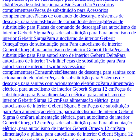
chão
Peças de substituição para Bidés ao chão
Acessórios
complementares
Peças de substituição para Acessórios
complementares
Placas de comando de descarga e sistemas de
descarga para sanitas
Placas de comando de descarga
Peças de
substituição para Placas de comando de descarga
Para autoclismo de
interior Geberit Sigma
Peças de substituição para Para autoclismo de
interior Geberit Sigma
Para autoclismo de interior Geberit
Omega
Peças de substituição para Para autoclismo de interior
Geberit Omega
Para autoclismo de interior Geberit Delta
Peças de
substituição para Para autoclismo de interior Geberit Delta
Para
autoclismo de interior Twinline
Peças de substituição para Para
autoclismo de interior Twinline
Acessórios
complementares
Consumíveis
Sistemas de descarga para sanitas com
acionamento eletrónico
Peças de substituição para Sistemas de
descarga para sanitas com acionamento eletrónico
Para alimentação
elétrica, para autoclismo de interior Geberit Sigma 12 cm
Peças de
substituição para Para alimentação elétrica, para autoclismo de
interior Geberit Sigma 12 cm
Para alimentação elétrica, para
autoclismos de interior Geberit Sigma 8 cm
Peças de substituição
para Para alimentação elétrica, para autoclismos de interior Geberit
Sigma 8 cm
Para alimentação elétrica, para autoclismo de interior
Geberit Omega 12 cm
Peças de substituição para Para alimentação
elétrica, para autoclismo de interior Geberit Omega 12 cm
Para
alimentação a pilhas, para autoclismo de interior Geberit Sigma 12
cm
Peças de substituição para Para alimentação a pilhas, para