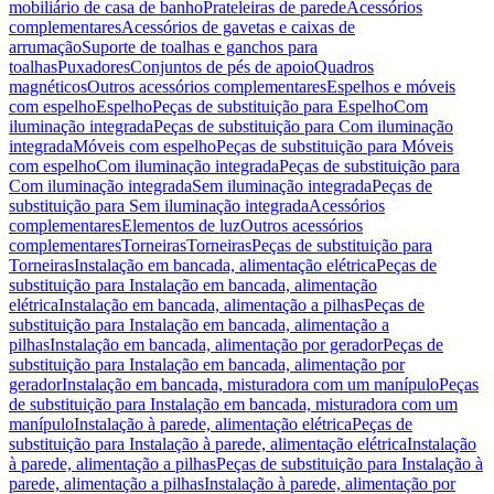
mobiliário de casa de banho
Prateleiras de parede
Acessórios
complementares
Acessórios de gavetas e caixas de
arrumação
Suporte de toalhas e ganchos para
toalhas
Puxadores
Conjuntos de pés de apoio
Quadros
magnéticos
Outros acessórios complementares
Espelhos e móveis
com espelho
Espelho
Peças de substituição para Espelho
Com
iluminação integrada
Peças de substituição para Com iluminação
integrada
Móveis com espelho
Peças de substituição para Móveis
com espelho
Com iluminação integrada
Peças de substituição para
Com iluminação integrada
Sem iluminação integrada
Peças de
substituição para Sem iluminação integrada
Acessórios
complementares
Elementos de luz
Outros acessórios
complementares
Torneiras
Torneiras
Peças de substituição para
Torneiras
Instalação em bancada, alimentação elétrica
Peças de
substituição para Instalação em bancada, alimentação
elétrica
Instalação em bancada, alimentação a pilhas
Peças de
substituição para Instalação em bancada, alimentação a
pilhas
Instalação em bancada, alimentação por gerador
Peças de
substituição para Instalação em bancada, alimentação por
gerador
Instalação em bancada, misturadora com um manípulo
Peças
de substituição para Instalação em bancada, misturadora com um
manípulo
Instalação à parede, alimentação elétrica
Peças de
substituição para Instalação à parede, alimentação elétrica
Instalação
à parede, alimentação a pilhas
Peças de substituição para Instalação à
parede, alimentação a pilhas
Instalação à parede, alimentação por