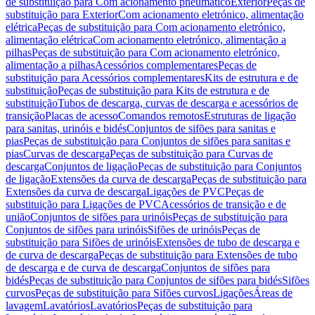
de substituição para Com acionamento pneumático
Exterior
Peças de
substituição para Exterior
Com acionamento eletrónico, alimentação
elétrica
Peças de substituição para Com acionamento eletrónico,
alimentação elétrica
Com acionamento eletrónico, alimentação a
pilhas
Peças de substituição para Com acionamento eletrónico,
alimentação a pilhas
Acessórios complementares
Peças de
substituição para Acessórios complementares
Kits de estrutura e de
substituição
Peças de substituição para Kits de estrutura e de
substituição
Tubos de descarga, curvas de descarga e acessórios de
transição
Placas de acesso
Comandos remotos
Estruturas de ligação
para sanitas, urinóis e bidés
Conjuntos de sifões para sanitas e
pias
Peças de substituição para Conjuntos de sifões para sanitas e
pias
Curvas de descarga
Peças de substituição para Curvas de
descarga
Conjuntos de ligação
Peças de substituição para Conjuntos
de ligação
Extensões da curva de descarga
Peças de substituição para
Extensões da curva de descarga
Ligações de PVC
Peças de
substituição para Ligações de PVC
Acessórios de transição e de
união
Conjuntos de sifões para urinóis
Peças de substituição para
Conjuntos de sifões para urinóis
Sifões de urinóis
Peças de
substituição para Sifões de urinóis
Extensões de tubo de descarga e
de curva de descarga
Peças de substituição para Extensões de tubo
de descarga e de curva de descarga
Conjuntos de sifões para
bidés
Peças de substituição para Conjuntos de sifões para bidés
Sifões
curvos
Peças de substituição para Sifões curvos
Ligações
Áreas de
lavagem
Lavatórios
Lavatórios
Peças de substituição para