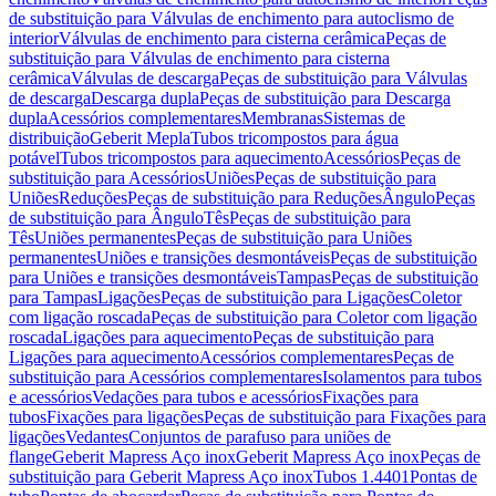
de substituição para Válvulas de enchimento para autoclismo de
interior
Válvulas de enchimento para cisterna cerâmica
Peças de
substituição para Válvulas de enchimento para cisterna
cerâmica
Válvulas de descarga
Peças de substituição para Válvulas
de descarga
Descarga dupla
Peças de substituição para Descarga
dupla
Acessórios complementares
Membranas
Sistemas de
distribuição
Geberit Mepla
Tubos tricompostos para água
potável
Tubos tricompostos para aquecimento
Acessórios
Peças de
substituição para Acessórios
Uniões
Peças de substituição para
Uniões
Reduções
Peças de substituição para Reduções
Ângulo
Peças
de substituição para Ângulo
Tês
Peças de substituição para
Tês
Uniões permanentes
Peças de substituição para Uniões
permanentes
Uniões e transições desmontáveis
Peças de substituição
para Uniões e transições desmontáveis
Tampas
Peças de substituição
para Tampas
Ligações
Peças de substituição para Ligações
Coletor
com ligação roscada
Peças de substituição para Coletor com ligação
roscada
Ligações para aquecimento
Peças de substituição para
Ligações para aquecimento
Acessórios complementares
Peças de
substituição para Acessórios complementares
Isolamentos para tubos
e acessórios
Vedações para tubos e acessórios
Fixações para
tubos
Fixações para ligações
Peças de substituição para Fixações para
ligações
Vedantes
Conjuntos de parafuso para uniões de
flange
Geberit Mapress Aço inox
Geberit Mapress Aço inox
Peças de
substituição para Geberit Mapress Aço inox
Tubos 1.4401
Pontas de