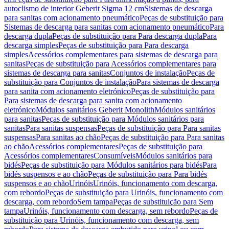
autoclismo de interior Geberit Sigma 12 cm
Sistemas de descarga
para sanitas com acionamento pneumático
Peças de substituição para
Sistemas de descarga para sanitas com acionamento pneumático
Para
descarga dupla
Peças de substituição para Para descarga dupla
Para
descarga simples
Peças de substituição para Para descarga
simples
Acessórios complementares para sistemas de descarga para
sanitas
Peças de substituição para Acessórios complementares para
sistemas de descarga para sanitas
Conjuntos de instalação
Peças de
substituição para Conjuntos de instalação
Para sistemas de descarga
para sanita com acionamento eletrónico
Peças de substituição para
Para sistemas de descarga para sanita com acionamento
eletrónico
Módulos sanitários Geberit Monolith
Módulos sanitários
para sanitas
Peças de substituição para Módulos sanitários para
sanitas
Para sanitas suspensas
Peças de substituição para Para sanitas
suspensas
Para sanitas ao chão
Peças de substituição para Para sanitas
ao chão
Acessórios complementares
Peças de substituição para
Acessórios complementares
Consumíveis
Módulos sanitários para
bidés
Peças de substituição para Módulos sanitários para bidés
Para
bidés suspensos e ao chão
Peças de substituição para Para bidés
suspensos e ao chão
Urinóis
Urinóis, funcionamento com descarga,
com rebordo
Peças de substituição para Urinóis, funcionamento com
descarga, com rebordo
Sem tampa
Peças de substituição para Sem
tampa
Urinóis, funcionamento com descarga, sem rebordo
Peças de
substituição para Urinóis, funcionamento com descarga, sem