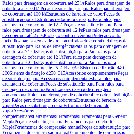
Ralos para drenagem de cobertura até 25 l/s
Ralos para drenagem de
cobertura até 100 l/s
Peças de substituição para Ralos para drenagem
de cobertura até 100 l/s
Estruturas de barreira de vapor
Peças de
substituição para Estruturas de barreira de vapor
Para ralos para
drenagem de cobertura até 12 l/s
Peças de substituição para Para
ralos para drenagem de cobertura até 12 l/s
Para ralos para drenagem
de cobertura até 25 l/s
Proteção contra incêndios
Proteção contra
incêndios para sistemas de drenagem
Ralos de emergência
Peças de
substituição para Ralos de emergência
Para ralos para drenagem de
cobertura até 12 l/s
Peças de substituição para Para ralos para
drenagem de cobertura até 12 l/s
Para ralos para drenagem de
cobertura até 25 l/s
Peças de substituição para Para ralos para
drenagem de cobertura até 25 l/s
Fixações
Sistema de fixação d40–
200
Sistema de fixação d250–315
Acessórios complementares
Peças
de substituição para Acessórios complementares
Para ralos para
drenagem de cobertura
Peças de substituição para Para ralos para
drenagem de cobertura
Para fixações
Sistema de drenagem
convencional
Ralos para drenagem de cobertura
Peças de substituição
para Ralos para drenagem de cobertura
Estruturas de barreira de
vapor
Peças de substituição para Estruturas de barreira de
vapor
Acessórios
complementares
Ferramentas
Ferramentas
Ferramentas para Geberit
Mepla
Peças de substituição para Ferramentas para Geberit
Mepla
Ferramentas de compressão manual
Peças de substituição para
Ferramentas de compressão manual
Equipamentos de compressão,