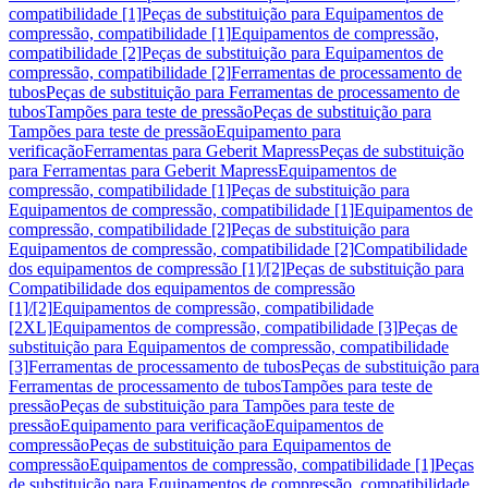
compatibilidade [1]
Peças de substituição para Equipamentos de
compressão, compatibilidade [1]
Equipamentos de compressão,
compatibilidade [2]
Peças de substituição para Equipamentos de
compressão, compatibilidade [2]
Ferramentas de processamento de
tubos
Peças de substituição para Ferramentas de processamento de
tubos
Tampões para teste de pressão
Peças de substituição para
Tampões para teste de pressão
Equipamento para
verificação
Ferramentas para Geberit Mapress
Peças de substituição
para Ferramentas para Geberit Mapress
Equipamentos de
compressão, compatibilidade [1]
Peças de substituição para
Equipamentos de compressão, compatibilidade [1]
Equipamentos de
compressão, compatibilidade [2]
Peças de substituição para
Equipamentos de compressão, compatibilidade [2]
Compatibilidade
dos equipamentos de compressão [1]/[2]
Peças de substituição para
Compatibilidade dos equipamentos de compressão
[1]/[2]
Equipamentos de compressão, compatibilidade
[2XL]
Equipamentos de compressão, compatibilidade [3]
Peças de
substituição para Equipamentos de compressão, compatibilidade
[3]
Ferramentas de processamento de tubos
Peças de substituição para
Ferramentas de processamento de tubos
Tampões para teste de
pressão
Peças de substituição para Tampões para teste de
pressão
Equipamento para verificação
Equipamentos de
compressão
Peças de substituição para Equipamentos de
compressão
Equipamentos de compressão, compatibilidade [1]
Peças
de substituição para Equipamentos de compressão, compatibilidade