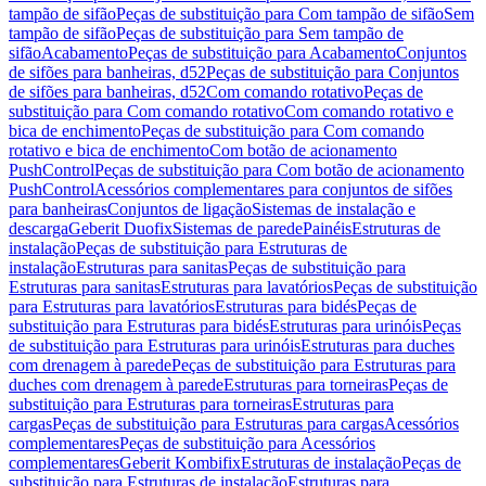
tampão de sifão
Peças de substituição para Com tampão de sifão
Sem
tampão de sifão
Peças de substituição para Sem tampão de
sifão
Acabamento
Peças de substituição para Acabamento
Conjuntos
de sifões para banheiras, d52
Peças de substituição para Conjuntos
de sifões para banheiras, d52
Com comando rotativo
Peças de
substituição para Com comando rotativo
Com comando rotativo e
bica de enchimento
Peças de substituição para Com comando
rotativo e bica de enchimento
Com botão de acionamento
PushControl
Peças de substituição para Com botão de acionamento
PushControl
Acessórios complementares para conjuntos de sifões
para banheiras
Conjuntos de ligação
Sistemas de instalação e
descarga
Geberit Duofix
Sistemas de parede
Painéis
Estruturas de
instalação
Peças de substituição para Estruturas de
instalação
Estruturas para sanitas
Peças de substituição para
Estruturas para sanitas
Estruturas para lavatórios
Peças de substituição
para Estruturas para lavatórios
Estruturas para bidés
Peças de
substituição para Estruturas para bidés
Estruturas para urinóis
Peças
de substituição para Estruturas para urinóis
Estruturas para duches
com drenagem à parede
Peças de substituição para Estruturas para
duches com drenagem à parede
Estruturas para torneiras
Peças de
substituição para Estruturas para torneiras
Estruturas para
cargas
Peças de substituição para Estruturas para cargas
Acessórios
complementares
Peças de substituição para Acessórios
complementares
Geberit Kombifix
Estruturas de instalação
Peças de
substituição para Estruturas de instalação
Estruturas para