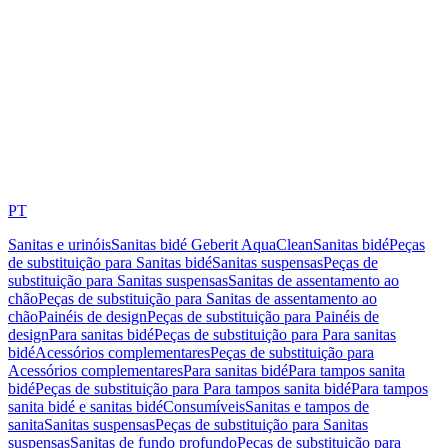
PT
Sanitas e urinóis
Sanitas bidé Geberit AquaClean
Sanitas bidé
Peças
de substituição para Sanitas bidé
Sanitas suspensas
Peças de
substituição para Sanitas suspensas
Sanitas de assentamento ao
chão
Peças de substituição para Sanitas de assentamento ao
chão
Painéis de design
Peças de substituição para Painéis de
design
Para sanitas bidé
Peças de substituição para Para sanitas
bidé
Acessórios complementares
Peças de substituição para
Acessórios complementares
Para sanitas bidé
Para tampos sanita
bidé
Peças de substituição para Para tampos sanita bidé
Para tampos
sanita bidé e sanitas bidé
Consumíveis
Sanitas e tampos de
sanita
Sanitas suspensas
Peças de substituição para Sanitas
suspensas
Sanitas de fundo profundo
Peças de substituição para