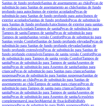
Sanitas de fundo profundo
Sanitas de assentamento ao chão
Peças de
substituição para Sanitas de assentamento ao chão
Sanitas de fundo
profundo para autoclismos de exterior acoplados
Peças de
substituição para Sanitas de fundo profundo para autoclismos de
exterior acoplados
Sanitas de fundo profundo
Peças de substituição
para Sanitas de fundo profundo
Autoclismos de exterior para sanitas,
de cerâmica
Acoplado
Tampos de sanita
Peças de substituição para
Tampos de sanita
Tampos de sanita
Peças de substituição para
Tampos de sanita
Sanitas versão Comfort
Peças de substituição para
Sanitas versão Comfort
Sanitas de fundo profundo elevadas
Peças de
substituição para Sanitas de fundo profundo elevadas
Sanitas de
fundo profundo extensíveis
Peças de substituição para Sanitas de
fundo profundo extensíveis
Tampos de sanita versão Comfort
Peças
de substituição para Tampos de sanita versão Comfort
Tampos de
sanita
Peças de substituição para Tampos de sanita
Assentos de
sanita
Peças de substituição para Assentos de sanita
Sanitas para
crianças
Peças de substituição para Sanitas para crianças
Sanitas
suspensas
Peças de substituição para Sanitas suspensas
Sanitas de
assentamento ao chão
Peças de substituição para Sanitas de
assentamento ao chão
Tampos de sanita para crianças
Peças de
substituição para Tampos de sanita para crianças
Tampos de
sanita
Peças de substituição para Tampos de sanita
Assentos de
sanita
Peças de substituição para Assentos de sanita
Acessórios
complementares
Ligações
Material de fixação
Bidés
Bidés
suspensos
Peças de substituição para Bidés suspensos
Bidés ao