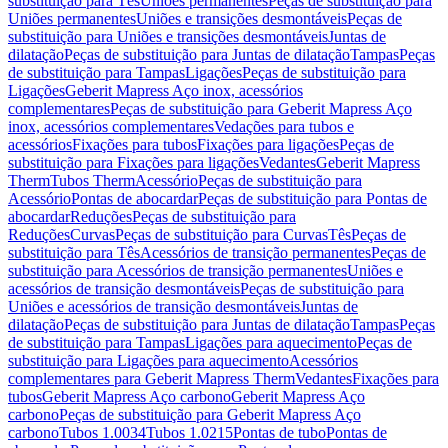
substituição para Tês
Uniões permanentes
Peças de substituição para
Uniões permanentes
Uniões e transições desmontáveis
Peças de
substituição para Uniões e transições desmontáveis
Juntas de
dilatação
Peças de substituição para Juntas de dilatação
Tampas
Peças
de substituição para Tampas
Ligações
Peças de substituição para
Ligações
Geberit Mapress Aço inox, acessórios
complementares
Peças de substituição para Geberit Mapress Aço
inox, acessórios complementares
Vedações para tubos e
acessórios
Fixações para tubos
Fixações para ligações
Peças de
substituição para Fixações para ligações
Vedantes
Geberit Mapress
Therm
Tubos Therm
Acessório
Peças de substituição para
Acessório
Pontas de abocardar
Peças de substituição para Pontas de
abocardar
Reduções
Peças de substituição para
Reduções
Curvas
Peças de substituição para Curvas
Tês
Peças de
substituição para Tês
Acessórios de transição permanentes
Peças de
substituição para Acessórios de transição permanentes
Uniões e
acessórios de transição desmontáveis
Peças de substituição para
Uniões e acessórios de transição desmontáveis
Juntas de
dilatação
Peças de substituição para Juntas de dilatação
Tampas
Peças
de substituição para Tampas
Ligações para aquecimento
Peças de
substituição para Ligações para aquecimento
Acessórios
complementares para Geberit Mapress Therm
Vedantes
Fixações para
tubos
Geberit Mapress Aço carbono
Geberit Mapress Aço
carbono
Peças de substituição para Geberit Mapress Aço
carbono
Tubos 1.0034
Tubos 1.0215
Pontas de tubo
Pontas de