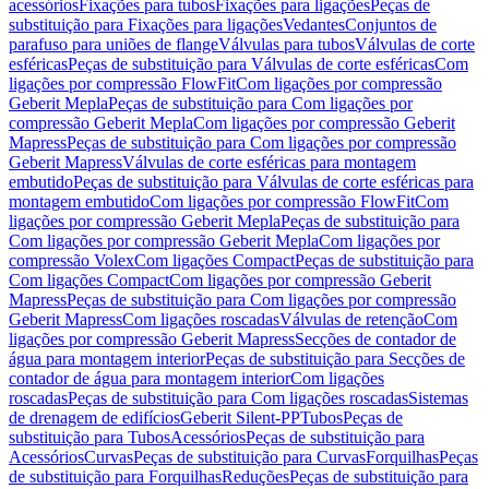
acessórios
Fixações para tubos
Fixações para ligações
Peças de
substituição para Fixações para ligações
Vedantes
Conjuntos de
parafuso para uniões de flange
Válvulas para tubos
Válvulas de corte
esféricas
Peças de substituição para Válvulas de corte esféricas
Com
ligações por compressão FlowFit
Com ligações por compressão
Geberit Mepla
Peças de substituição para Com ligações por
compressão Geberit Mepla
Com ligações por compressão Geberit
Mapress
Peças de substituição para Com ligações por compressão
Geberit Mapress
Válvulas de corte esféricas para montagem
embutido
Peças de substituição para Válvulas de corte esféricas para
montagem embutido
Com ligações por compressão FlowFit
Com
ligações por compressão Geberit Mepla
Peças de substituição para
Com ligações por compressão Geberit Mepla
Com ligações por
compressão Volex
Com ligações Compact
Peças de substituição para
Com ligações Compact
Com ligações por compressão Geberit
Mapress
Peças de substituição para Com ligações por compressão
Geberit Mapress
Com ligações roscadas
Válvulas de retenção
Com
ligações por compressão Geberit Mapress
Secções de contador de
água para montagem interior
Peças de substituição para Secções de
contador de água para montagem interior
Com ligações
roscadas
Peças de substituição para Com ligações roscadas
Sistemas
de drenagem de edifícios
Geberit Silent-PP
Tubos
Peças de
substituição para Tubos
Acessórios
Peças de substituição para
Acessórios
Curvas
Peças de substituição para Curvas
Forquilhas
Peças
de substituição para Forquilhas
Reduções
Peças de substituição para