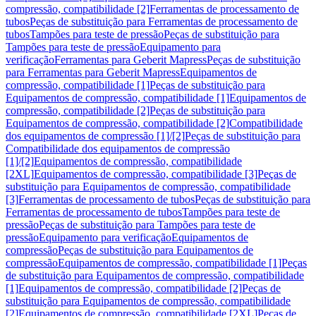
compressão, compatibilidade [2]
Ferramentas de processamento de
tubos
Peças de substituição para Ferramentas de processamento de
tubos
Tampões para teste de pressão
Peças de substituição para
Tampões para teste de pressão
Equipamento para
verificação
Ferramentas para Geberit Mapress
Peças de substituição
para Ferramentas para Geberit Mapress
Equipamentos de
compressão, compatibilidade [1]
Peças de substituição para
Equipamentos de compressão, compatibilidade [1]
Equipamentos de
compressão, compatibilidade [2]
Peças de substituição para
Equipamentos de compressão, compatibilidade [2]
Compatibilidade
dos equipamentos de compressão [1]/[2]
Peças de substituição para
Compatibilidade dos equipamentos de compressão
[1]/[2]
Equipamentos de compressão, compatibilidade
[2XL]
Equipamentos de compressão, compatibilidade [3]
Peças de
substituição para Equipamentos de compressão, compatibilidade
[3]
Ferramentas de processamento de tubos
Peças de substituição para
Ferramentas de processamento de tubos
Tampões para teste de
pressão
Peças de substituição para Tampões para teste de
pressão
Equipamento para verificação
Equipamentos de
compressão
Peças de substituição para Equipamentos de
compressão
Equipamentos de compressão, compatibilidade [1]
Peças
de substituição para Equipamentos de compressão, compatibilidade
[1]
Equipamentos de compressão, compatibilidade [2]
Peças de
substituição para Equipamentos de compressão, compatibilidade
[2]
Equipamentos de compressão, compatibilidade [2XL]
Peças de