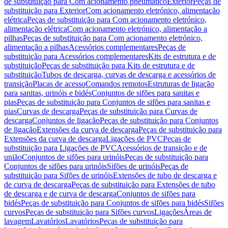
de substituição para Com acionamento pneumático
Exterior
Peças de
substituição para Exterior
Com acionamento eletrónico, alimentação
elétrica
Peças de substituição para Com acionamento eletrónico,
alimentação elétrica
Com acionamento eletrónico, alimentação a
pilhas
Peças de substituição para Com acionamento eletrónico,
alimentação a pilhas
Acessórios complementares
Peças de
substituição para Acessórios complementares
Kits de estrutura e de
substituição
Peças de substituição para Kits de estrutura e de
substituição
Tubos de descarga, curvas de descarga e acessórios de
transição
Placas de acesso
Comandos remotos
Estruturas de ligação
para sanitas, urinóis e bidés
Conjuntos de sifões para sanitas e
pias
Peças de substituição para Conjuntos de sifões para sanitas e
pias
Curvas de descarga
Peças de substituição para Curvas de
descarga
Conjuntos de ligação
Peças de substituição para Conjuntos
de ligação
Extensões da curva de descarga
Peças de substituição para
Extensões da curva de descarga
Ligações de PVC
Peças de
substituição para Ligações de PVC
Acessórios de transição e de
união
Conjuntos de sifões para urinóis
Peças de substituição para
Conjuntos de sifões para urinóis
Sifões de urinóis
Peças de
substituição para Sifões de urinóis
Extensões de tubo de descarga e
de curva de descarga
Peças de substituição para Extensões de tubo
de descarga e de curva de descarga
Conjuntos de sifões para
bidés
Peças de substituição para Conjuntos de sifões para bidés
Sifões
curvos
Peças de substituição para Sifões curvos
Ligações
Áreas de
lavagem
Lavatórios
Lavatórios
Peças de substituição para