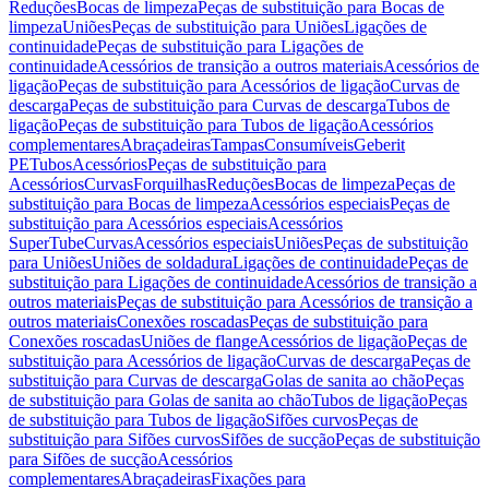
Reduções
Bocas de limpeza
Peças de substituição para Bocas de
limpeza
Uniões
Peças de substituição para Uniões
Ligações de
continuidade
Peças de substituição para Ligações de
continuidade
Acessórios de transição a outros materiais
Acessórios de
ligação
Peças de substituição para Acessórios de ligação
Curvas de
descarga
Peças de substituição para Curvas de descarga
Tubos de
ligação
Peças de substituição para Tubos de ligação
Acessórios
complementares
Abraçadeiras
Tampas
Consumíveis
Geberit
PE
Tubos
Acessórios
Peças de substituição para
Acessórios
Curvas
Forquilhas
Reduções
Bocas de limpeza
Peças de
substituição para Bocas de limpeza
Acessórios especiais
Peças de
substituição para Acessórios especiais
Acessórios
SuperTube
Curvas
Acessórios especiais
Uniões
Peças de substituição
para Uniões
Uniões de soldadura
Ligações de continuidade
Peças de
substituição para Ligações de continuidade
Acessórios de transição a
outros materiais
Peças de substituição para Acessórios de transição a
outros materiais
Conexões roscadas
Peças de substituição para
Conexões roscadas
Uniões de flange
Acessórios de ligação
Peças de
substituição para Acessórios de ligação
Curvas de descarga
Peças de
substituição para Curvas de descarga
Golas de sanita ao chão
Peças
de substituição para Golas de sanita ao chão
Tubos de ligação
Peças
de substituição para Tubos de ligação
Sifões curvos
Peças de
substituição para Sifões curvos
Sifões de sucção
Peças de substituição
para Sifões de sucção
Acessórios
complementares
Abraçadeiras
Fixações para