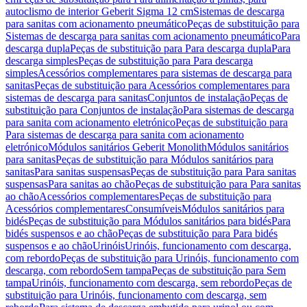
autoclismo de interior Geberit Sigma 12 cm
Sistemas de descarga
para sanitas com acionamento pneumático
Peças de substituição para
Sistemas de descarga para sanitas com acionamento pneumático
Para
descarga dupla
Peças de substituição para Para descarga dupla
Para
descarga simples
Peças de substituição para Para descarga
simples
Acessórios complementares para sistemas de descarga para
sanitas
Peças de substituição para Acessórios complementares para
sistemas de descarga para sanitas
Conjuntos de instalação
Peças de
substituição para Conjuntos de instalação
Para sistemas de descarga
para sanita com acionamento eletrónico
Peças de substituição para
Para sistemas de descarga para sanita com acionamento
eletrónico
Módulos sanitários Geberit Monolith
Módulos sanitários
para sanitas
Peças de substituição para Módulos sanitários para
sanitas
Para sanitas suspensas
Peças de substituição para Para sanitas
suspensas
Para sanitas ao chão
Peças de substituição para Para sanitas
ao chão
Acessórios complementares
Peças de substituição para
Acessórios complementares
Consumíveis
Módulos sanitários para
bidés
Peças de substituição para Módulos sanitários para bidés
Para
bidés suspensos e ao chão
Peças de substituição para Para bidés
suspensos e ao chão
Urinóis
Urinóis, funcionamento com descarga,
com rebordo
Peças de substituição para Urinóis, funcionamento com
descarga, com rebordo
Sem tampa
Peças de substituição para Sem
tampa
Urinóis, funcionamento com descarga, sem rebordo
Peças de
substituição para Urinóis, funcionamento com descarga, sem