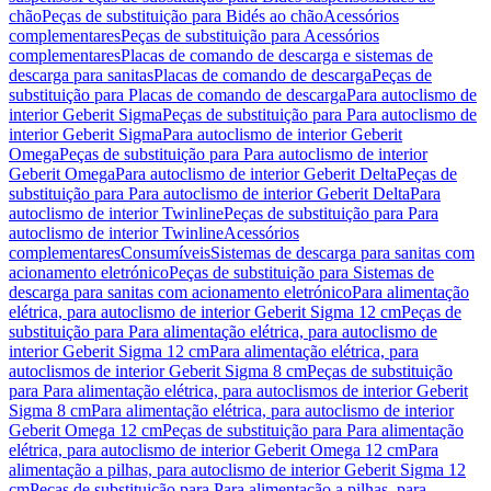
chão
Peças de substituição para Bidés ao chão
Acessórios
complementares
Peças de substituição para Acessórios
complementares
Placas de comando de descarga e sistemas de
descarga para sanitas
Placas de comando de descarga
Peças de
substituição para Placas de comando de descarga
Para autoclismo de
interior Geberit Sigma
Peças de substituição para Para autoclismo de
interior Geberit Sigma
Para autoclismo de interior Geberit
Omega
Peças de substituição para Para autoclismo de interior
Geberit Omega
Para autoclismo de interior Geberit Delta
Peças de
substituição para Para autoclismo de interior Geberit Delta
Para
autoclismo de interior Twinline
Peças de substituição para Para
autoclismo de interior Twinline
Acessórios
complementares
Consumíveis
Sistemas de descarga para sanitas com
acionamento eletrónico
Peças de substituição para Sistemas de
descarga para sanitas com acionamento eletrónico
Para alimentação
elétrica, para autoclismo de interior Geberit Sigma 12 cm
Peças de
substituição para Para alimentação elétrica, para autoclismo de
interior Geberit Sigma 12 cm
Para alimentação elétrica, para
autoclismos de interior Geberit Sigma 8 cm
Peças de substituição
para Para alimentação elétrica, para autoclismos de interior Geberit
Sigma 8 cm
Para alimentação elétrica, para autoclismo de interior
Geberit Omega 12 cm
Peças de substituição para Para alimentação
elétrica, para autoclismo de interior Geberit Omega 12 cm
Para
alimentação a pilhas, para autoclismo de interior Geberit Sigma 12
cm
Peças de substituição para Para alimentação a pilhas, para