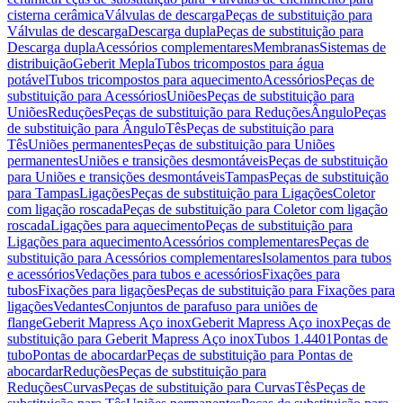
cisterna cerâmica
Válvulas de descarga
Peças de substituição para
Válvulas de descarga
Descarga dupla
Peças de substituição para
Descarga dupla
Acessórios complementares
Membranas
Sistemas de
distribuição
Geberit Mepla
Tubos tricompostos para água
potável
Tubos tricompostos para aquecimento
Acessórios
Peças de
substituição para Acessórios
Uniões
Peças de substituição para
Uniões
Reduções
Peças de substituição para Reduções
Ângulo
Peças
de substituição para Ângulo
Tês
Peças de substituição para
Tês
Uniões permanentes
Peças de substituição para Uniões
permanentes
Uniões e transições desmontáveis
Peças de substituição
para Uniões e transições desmontáveis
Tampas
Peças de substituição
para Tampas
Ligações
Peças de substituição para Ligações
Coletor
com ligação roscada
Peças de substituição para Coletor com ligação
roscada
Ligações para aquecimento
Peças de substituição para
Ligações para aquecimento
Acessórios complementares
Peças de
substituição para Acessórios complementares
Isolamentos para tubos
e acessórios
Vedações para tubos e acessórios
Fixações para
tubos
Fixações para ligações
Peças de substituição para Fixações para
ligações
Vedantes
Conjuntos de parafuso para uniões de
flange
Geberit Mapress Aço inox
Geberit Mapress Aço inox
Peças de
substituição para Geberit Mapress Aço inox
Tubos 1.4401
Pontas de
tubo
Pontas de abocardar
Peças de substituição para Pontas de
abocardar
Reduções
Peças de substituição para
Reduções
Curvas
Peças de substituição para Curvas
Tês
Peças de