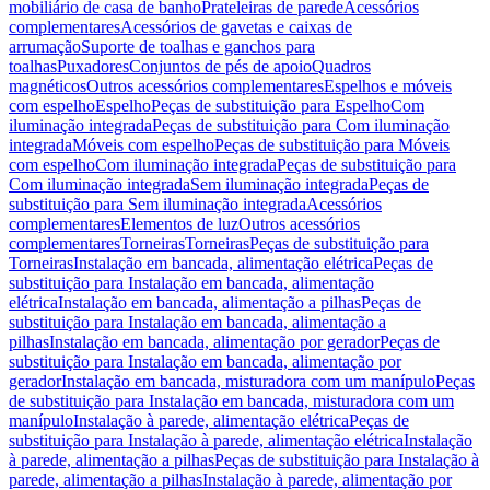
mobiliário de casa de banho
Prateleiras de parede
Acessórios
complementares
Acessórios de gavetas e caixas de
arrumação
Suporte de toalhas e ganchos para
toalhas
Puxadores
Conjuntos de pés de apoio
Quadros
magnéticos
Outros acessórios complementares
Espelhos e móveis
com espelho
Espelho
Peças de substituição para Espelho
Com
iluminação integrada
Peças de substituição para Com iluminação
integrada
Móveis com espelho
Peças de substituição para Móveis
com espelho
Com iluminação integrada
Peças de substituição para
Com iluminação integrada
Sem iluminação integrada
Peças de
substituição para Sem iluminação integrada
Acessórios
complementares
Elementos de luz
Outros acessórios
complementares
Torneiras
Torneiras
Peças de substituição para
Torneiras
Instalação em bancada, alimentação elétrica
Peças de
substituição para Instalação em bancada, alimentação
elétrica
Instalação em bancada, alimentação a pilhas
Peças de
substituição para Instalação em bancada, alimentação a
pilhas
Instalação em bancada, alimentação por gerador
Peças de
substituição para Instalação em bancada, alimentação por
gerador
Instalação em bancada, misturadora com um manípulo
Peças
de substituição para Instalação em bancada, misturadora com um
manípulo
Instalação à parede, alimentação elétrica
Peças de
substituição para Instalação à parede, alimentação elétrica
Instalação
à parede, alimentação a pilhas
Peças de substituição para Instalação à
parede, alimentação a pilhas
Instalação à parede, alimentação por