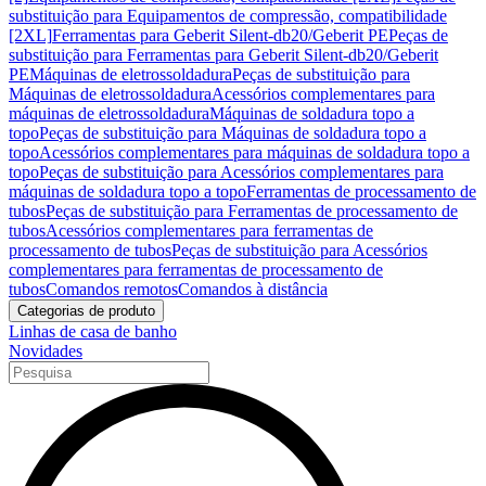
substituição para Equipamentos de compressão, compatibilidade
[2XL]
Ferramentas para Geberit Silent-db20/Geberit PE
Peças de
substituição para Ferramentas para Geberit Silent-db20/Geberit
PE
Máquinas de eletrossoldadura
Peças de substituição para
Máquinas de eletrossoldadura
Acessórios complementares para
máquinas de eletrossoldadura
Máquinas de soldadura topo a
topo
Peças de substituição para Máquinas de soldadura topo a
topo
Acessórios complementares para máquinas de soldadura topo a
topo
Peças de substituição para Acessórios complementares para
máquinas de soldadura topo a topo
Ferramentas de processamento de
tubos
Peças de substituição para Ferramentas de processamento de
tubos
Acessórios complementares para ferramentas de
processamento de tubos
Peças de substituição para Acessórios
complementares para ferramentas de processamento de
tubos
Comandos remotos
Comandos à distância
Categorias de produto
Linhas de casa de banho
Novidades