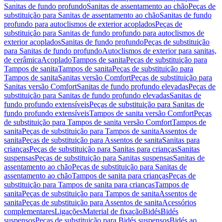
Sanitas de fundo profundo
Sanitas de assentamento ao chão
Peças de
substituição para Sanitas de assentamento ao chão
Sanitas de fundo
profundo para autoclismos de exterior acoplados
Peças de
substituição para Sanitas de fundo profundo para autoclismos de
exterior acoplados
Sanitas de fundo profundo
Peças de substituição
para Sanitas de fundo profundo
Autoclismos de exterior para sanitas,
de cerâmica
Acoplado
Tampos de sanita
Peças de substituição para
Tampos de sanita
Tampos de sanita
Peças de substituição para
Tampos de sanita
Sanitas versão Comfort
Peças de substituição para
Sanitas versão Comfort
Sanitas de fundo profundo elevadas
Peças de
substituição para Sanitas de fundo profundo elevadas
Sanitas de
fundo profundo extensíveis
Peças de substituição para Sanitas de
fundo profundo extensíveis
Tampos de sanita versão Comfort
Peças
de substituição para Tampos de sanita versão Comfort
Tampos de
sanita
Peças de substituição para Tampos de sanita
Assentos de
sanita
Peças de substituição para Assentos de sanita
Sanitas para
crianças
Peças de substituição para Sanitas para crianças
Sanitas
suspensas
Peças de substituição para Sanitas suspensas
Sanitas de
assentamento ao chão
Peças de substituição para Sanitas de
assentamento ao chão
Tampos de sanita para crianças
Peças de
substituição para Tampos de sanita para crianças
Tampos de
sanita
Peças de substituição para Tampos de sanita
Assentos de
sanita
Peças de substituição para Assentos de sanita
Acessórios
complementares
Ligações
Material de fixação
Bidés
Bidés
suspensos
Peças de substituição para Bidés suspensos
Bidés ao