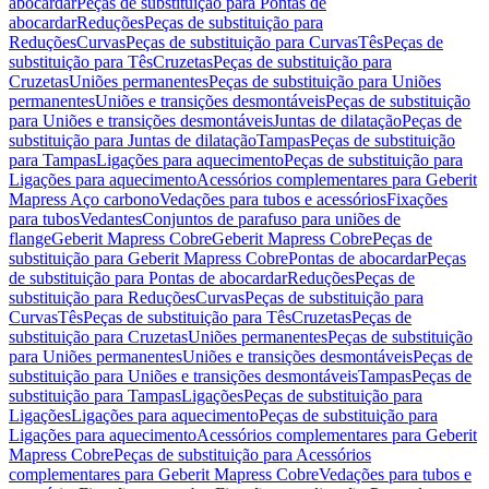
abocardar
Peças de substituição para Pontas de
abocardar
Reduções
Peças de substituição para
Reduções
Curvas
Peças de substituição para Curvas
Tês
Peças de
substituição para Tês
Cruzetas
Peças de substituição para
Cruzetas
Uniões permanentes
Peças de substituição para Uniões
permanentes
Uniões e transições desmontáveis
Peças de substituição
para Uniões e transições desmontáveis
Juntas de dilatação
Peças de
substituição para Juntas de dilatação
Tampas
Peças de substituição
para Tampas
Ligações para aquecimento
Peças de substituição para
Ligações para aquecimento
Acessórios complementares para Geberit
Mapress Aço carbono
Vedações para tubos e acessórios
Fixações
para tubos
Vedantes
Conjuntos de parafuso para uniões de
flange
Geberit Mapress Cobre
Geberit Mapress Cobre
Peças de
substituição para Geberit Mapress Cobre
Pontas de abocardar
Peças
de substituição para Pontas de abocardar
Reduções
Peças de
substituição para Reduções
Curvas
Peças de substituição para
Curvas
Tês
Peças de substituição para Tês
Cruzetas
Peças de
substituição para Cruzetas
Uniões permanentes
Peças de substituição
para Uniões permanentes
Uniões e transições desmontáveis
Peças de
substituição para Uniões e transições desmontáveis
Tampas
Peças de
substituição para Tampas
Ligações
Peças de substituição para
Ligações
Ligações para aquecimento
Peças de substituição para
Ligações para aquecimento
Acessórios complementares para Geberit
Mapress Cobre
Peças de substituição para Acessórios
complementares para Geberit Mapress Cobre
Vedações para tubos e