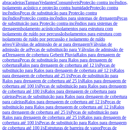
abraçadeiras
Tampas
Vedantes
Consumíveis
Proteção contra incêndios,
isolamento acústico e proteção contra humidade
Proteção contra
incêndios
Peças de substituição para Proteção contra
incêndios
Proteção contra-incêndios para sistemas de drenagem
Peças
de substituição para Proteção contra-incêndios para sistemas de
drenagem
Isolamento acústico
Isolamentos para estrutura com
isolamento de ruído por percussão
Isolamentos para estrutura com
isolamento de ruído por percussão e isolamento de ruído
aéreo
Válvulas de admissão de ar para drenagem
Válvulas de
admissão de ar
Peças de substituição para Válvulas de admissão de
ar
Drenagem de cobertura Geberit Pluvia
Ralos para drenagem de
cobertura
Peças de substituição para Ralos para drenagem de
cobertura
Ralos para drenagem de cobertura até 12 l/s
Peças de
substituição para Ralos para drenagem de cobertura até 12 l/s
Ralos
para drenagem de cobertura até 25 l/s
Peças de substituição para
Ralos para drenagem de cobertura até 25 l/s
Ralos para drenagem de
cobertura até 100 l/s
Peças de substituição para Ralos para drenagem
de cobertura até 100 l/s
Ralos para drenagem de cobertura para
caleiras
Peças de substituição para Ralos para drenagem de cobertura
para caleiras
Ralos para drenagem de cobertura até 12 l/s
Peças de
substituição para Ralos para drenagem de cobertura até 12 l/s
Ralos
para drenagem de cobertura até 25 l/s
Peças de substituição para
Ralos para drenagem de cobertura até 25 l/s
Ralos para drenagem de
cobertura até 100 l/s
Peças de substituição para Ralos para drenagem
de cobertura até 100 l/s
Estruturas de barreira de vapor
Peças de