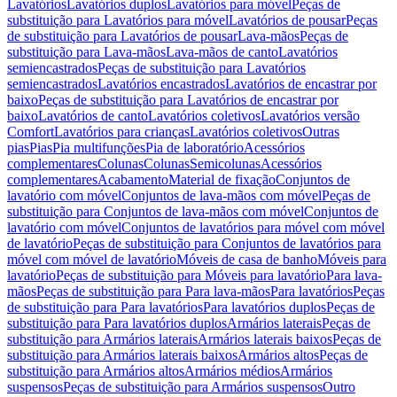
Lavatórios
Lavatórios duplos
Lavatórios para móvel
Peças de
substituição para Lavatórios para móvel
Lavatórios de pousar
Peças
de substituição para Lavatórios de pousar
Lava-mãos
Peças de
substituição para Lava-mãos
Lava-mãos de canto
Lavatórios
semiencastrados
Peças de substituição para Lavatórios
semiencastrados
Lavatórios encastrados
Lavatórios de encastrar por
baixo
Peças de substituição para Lavatórios de encastrar por
baixo
Lavatórios de canto
Lavatórios coletivos
Lavatórios versão
Comfort
Lavatórios para crianças
Lavatórios coletivos
Outras
pias
Pias
Pia multifunções
Pia de laboratório
Acessórios
complementares
Colunas
Colunas
Semicolunas
Acessórios
complementares
Acabamento
Material de fixação
Conjuntos de
lavatório com móvel
Conjuntos de lava-mãos com móvel
Peças de
substituição para Conjuntos de lava-mãos com móvel
Conjuntos de
lavatório com móvel
Conjuntos de lavatórios para móvel com móvel
de lavatório
Peças de substituição para Conjuntos de lavatórios para
móvel com móvel de lavatório
Móveis de casa de banho
Móveis para
lavatório
Peças de substituição para Móveis para lavatório
Para lava-
mãos
Peças de substituição para Para lava-mãos
Para lavatórios
Peças
de substituição para Para lavatórios
Para lavatórios duplos
Peças de
substituição para Para lavatórios duplos
Armários laterais
Peças de
substituição para Armários laterais
Armários laterais baixos
Peças de
substituição para Armários laterais baixos
Armários altos
Peças de
substituição para Armários altos
Armários médios
Armários
suspensos
Peças de substituição para Armários suspensos
Outro