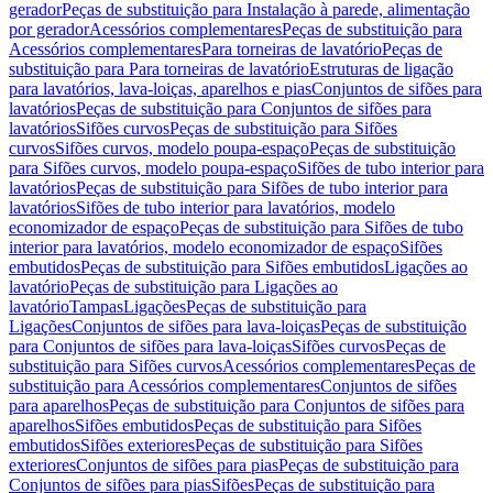
gerador
Peças de substituição para Instalação à parede, alimentação
por gerador
Acessórios complementares
Peças de substituição para
Acessórios complementares
Para torneiras de lavatório
Peças de
substituição para Para torneiras de lavatório
Estruturas de ligação
para lavatórios, lava-loiças, aparelhos e pias
Conjuntos de sifões para
lavatórios
Peças de substituição para Conjuntos de sifões para
lavatórios
Sifões curvos
Peças de substituição para Sifões
curvos
Sifões curvos, modelo poupa-espaço
Peças de substituição
para Sifões curvos, modelo poupa-espaço
Sifões de tubo interior para
lavatórios
Peças de substituição para Sifões de tubo interior para
lavatórios
Sifões de tubo interior para lavatórios, modelo
economizador de espaço
Peças de substituição para Sifões de tubo
interior para lavatórios, modelo economizador de espaço
Sifões
embutidos
Peças de substituição para Sifões embutidos
Ligações ao
lavatório
Peças de substituição para Ligações ao
lavatório
Tampas
Ligações
Peças de substituição para
Ligações
Conjuntos de sifões para lava-loiças
Peças de substituição
para Conjuntos de sifões para lava-loiças
Sifões curvos
Peças de
substituição para Sifões curvos
Acessórios complementares
Peças de
substituição para Acessórios complementares
Conjuntos de sifões
para aparelhos
Peças de substituição para Conjuntos de sifões para
aparelhos
Sifões embutidos
Peças de substituição para Sifões
embutidos
Sifões exteriores
Peças de substituição para Sifões
exteriores
Conjuntos de sifões para pias
Peças de substituição para
Conjuntos de sifões para pias
Sifões
Peças de substituição para