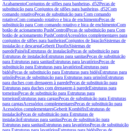
Acabamento
Conjuntos de sifões para banheiras, d52
Peças de
substituição para Conjuntos de sifões para banheiras, d52
Com
comando rotativo
Peças de substituição para Com comando
rotativo
Com comando rotativo e bica de enchimento
Peças de
substituição para Com comando rotativo e bica de enchimento
Com
botão de acionamento PushControl
Peças de substituição para Com
botão de acionamento PushControl
Acessórios complementares para
conjuntos de sifões para banheiras
Conjuntos de ligação
Sistemas de
instalação e descarga
Geberit Duofix
Sistemas de
parede
Painéis
Estruturas de instalação
Peças de substituição para
Estruturas de instalação
Estruturas para sanitas
Peças de substituição
para Estruturas para sanitas
Estruturas para lavatórios
Peças de
substituição para Estruturas para lavatórios
Estruturas para
bidés
Peças de substituição para Estruturas para bidés
Estruturas para
urinóis
Peças de substituição para Estruturas para urinóis
Estruturas
para duches com drenagem à parede
Peças de substituição para
Estruturas para duches com drenagem à parede
Estruturas para
torneiras
Peças de substituição para Estruturas para
torneiras
Estruturas para cargas
Peças de substituição para Estruturas
para cargas
Acessórios complementares
Peças de substituição para
Acessórios complementares
Geberit Kombifix
Estruturas de
instalação
Peças de substituição para Estruturas de
instalação
Estruturas para sanitas
Peças de substituição para
Estruturas para sanitas
Estruturas para lavatórios
Peças de substituição
para Estruturas para lavatórios
Estruturas para bidés
Peças de