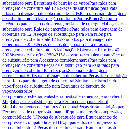
substituição para Estruturas de barreira de vapor
Para ralos para
drenagem de cobertura até 12 l/s
Peças de substituição para Para
ralos para drenagem de cobertura até 12 l/s
Para ralos para drenagem
de cobertura até 25 l/s
Proteção contra incêndios
Proteção contra
incêndios para sistemas de drenagem
Ralos de emergência
Peças de
substituição para Ralos de emergência
Para ralos para drenagem de
cobertura até 12 l/s
Peças de substituição para Para ralos para
drenagem de cobertura até 12 l/s
Para ralos para drenagem de
cobertura até 25 l/s
Peças de substituição para Para ralos para
drenagem de cobertura até 25 l/s
Fixações
Sistema de fixação d40–
200
Sistema de fixação d250–315
Acessórios complementares
Peças
de substituição para Acessórios complementares
Para ralos para
drenagem de cobertura
Peças de substituição para Para ralos para
drenagem de cobertura
Para fixações
Sistema de drenagem
convencional
Ralos para drenagem de cobertura
Peças de substituição
para Ralos para drenagem de cobertura
Estruturas de barreira de
vapor
Peças de substituição para Estruturas de barreira de
vapor
Acessórios
complementares
Ferramentas
Ferramentas
Ferramentas para Geberit
Mepla
Peças de substituição para Ferramentas para Geberit
Mepla
Ferramentas de compressão manual
Peças de substituição para
Ferramentas de compressão manual
Equipamentos de compressão,
compatibilidade [1]
Peças de substituição para Equipamentos de
compressão, compatibilidade [1]
Equipamentos de compressão,
compatibilidade [2]
Peças de substituição para Equipamentos de