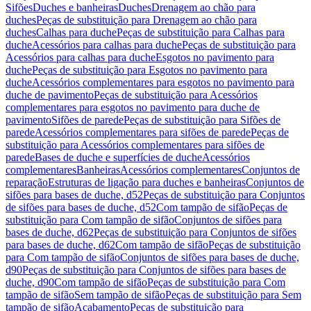
Sifões
Duches e banheiras
Duches
Drenagem ao chão para
duches
Peças de substituição para Drenagem ao chão para
duches
Calhas para duche
Peças de substituição para Calhas para
duche
Acessórios para calhas para duche
Peças de substituição para
Acessórios para calhas para duche
Esgotos no pavimento para
duche
Peças de substituição para Esgotos no pavimento para
duche
Acessórios complementares para esgotos no pavimento para
duche de pavimento
Peças de substituição para Acessórios
complementares para esgotos no pavimento para duche de
pavimento
Sifões de parede
Peças de substituição para Sifões de
parede
Acessórios complementares para sifões de parede
Peças de
substituição para Acessórios complementares para sifões de
parede
Bases de duche e superfícies de duche
Acessórios
complementares
Banheiras
Acessórios complementares
Conjuntos de
reparação
Estruturas de ligação para duches e banheiras
Conjuntos de
sifões para bases de duche, d52
Peças de substituição para Conjuntos
de sifões para bases de duche, d52
Com tampão de sifão
Peças de
substituição para Com tampão de sifão
Conjuntos de sifões para
bases de duche, d62
Peças de substituição para Conjuntos de sifões
para bases de duche, d62
Com tampão de sifão
Peças de substituição
para Com tampão de sifão
Conjuntos de sifões para bases de duche,
d90
Peças de substituição para Conjuntos de sifões para bases de
duche, d90
Com tampão de sifão
Peças de substituição para Com
tampão de sifão
Sem tampão de sifão
Peças de substituição para Sem
tampão de sifão
Acabamento
Peças de substituição para