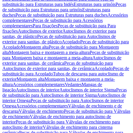
substituição para Estruturas para bidés
Estruturas para urinóis
Peças
de substituição para Estruturas para urinóis
Estruturas para
duches
Peças de substituição para Estruturas para duches
Acessórios
complementares
Peças de substituição para Acessórios
complementares
Para fixações
Peças de substituição para Para
fixações
Autoclismos de exterior
Autoclismos de exterior para
sanitas, de plástico
Peças de substituição para Autoclismos de
exterior para sanitas, de plástico
Acoplado
Peças de substituição para
Acoplado
Montagem alta
Peças de substituição para Montagem
alta
Montagem baixa e montagem a meia-altura
Peças de substituição
para Montagem baixa e montagem a meia-altura
Autoclismos de
exterior para sanitas, de cerâmica
Peças de substituição para
Autoclismos de exterior para sanitas, de cerâmica
Acoplado
Peças de
substituição para Acoplado
Tubos de descarga para autoclismo de
exterior
Montagem alta
Montagem baixa e montagem a meia-
altura
Acessórios complementares
Vedantes
Mangas de
ligação
Autoclismos de interior
Autoclismos de interior Sigma
Peças
de substituição para Autoclismos de interior Sigma
Autoclismos de
interior Omega
Peças de substituição para Autoclismos de interior
Omega
Acessórios complementares
Válvulas de enchimento e de
descarga
Válvulas de enchimento
Peças de substituição para Válvulas
de enchimento
Válvulas de enchimento para autoclismo de
interior
Peças de substituição para Válvulas de enchimento para
autoclismo de interior
Válvulas de enchimento para cisterna
cerâmica
Peças de substituição para Válvulas de enchimento para