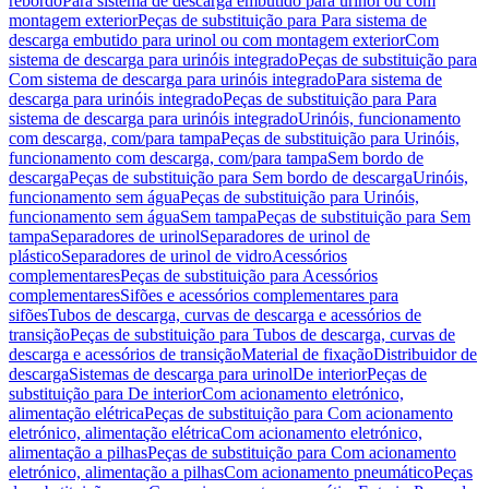
rebordo
Para sistema de descarga embutido para urinol ou com
montagem exterior
Peças de substituição para Para sistema de
descarga embutido para urinol ou com montagem exterior
Com
sistema de descarga para urinóis integrado
Peças de substituição para
Com sistema de descarga para urinóis integrado
Para sistema de
descarga para urinóis integrado
Peças de substituição para Para
sistema de descarga para urinóis integrado
Urinóis, funcionamento
com descarga, com/para tampa
Peças de substituição para Urinóis,
funcionamento com descarga, com/para tampa
Sem bordo de
descarga
Peças de substituição para Sem bordo de descarga
Urinóis,
funcionamento sem água
Peças de substituição para Urinóis,
funcionamento sem água
Sem tampa
Peças de substituição para Sem
tampa
Separadores de urinol
Separadores de urinol de
plástico
Separadores de urinol de vidro
Acessórios
complementares
Peças de substituição para Acessórios
complementares
Sifões e acessórios complementares para
sifões
Tubos de descarga, curvas de descarga e acessórios de
transição
Peças de substituição para Tubos de descarga, curvas de
descarga e acessórios de transição
Material de fixação
Distribuidor de
descarga
Sistemas de descarga para urinol
De interior
Peças de
substituição para De interior
Com acionamento eletrónico,
alimentação elétrica
Peças de substituição para Com acionamento
eletrónico, alimentação elétrica
Com acionamento eletrónico,
alimentação a pilhas
Peças de substituição para Com acionamento
eletrónico, alimentação a pilhas
Com acionamento pneumático
Peças