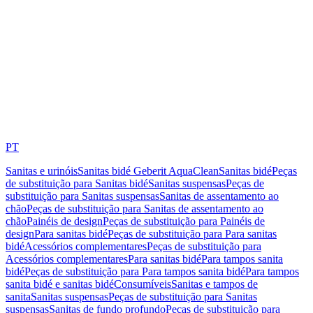
PT
Sanitas e urinóis
Sanitas bidé Geberit AquaClean
Sanitas bidé
Peças
de substituição para Sanitas bidé
Sanitas suspensas
Peças de
substituição para Sanitas suspensas
Sanitas de assentamento ao
chão
Peças de substituição para Sanitas de assentamento ao
chão
Painéis de design
Peças de substituição para Painéis de
design
Para sanitas bidé
Peças de substituição para Para sanitas
bidé
Acessórios complementares
Peças de substituição para
Acessórios complementares
Para sanitas bidé
Para tampos sanita
bidé
Peças de substituição para Para tampos sanita bidé
Para tampos
sanita bidé e sanitas bidé
Consumíveis
Sanitas e tampos de
sanita
Sanitas suspensas
Peças de substituição para Sanitas
suspensas
Sanitas de fundo profundo
Peças de substituição para