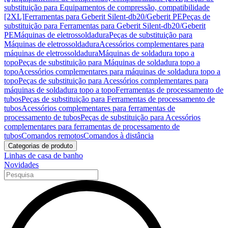
substituição para Equipamentos de compressão, compatibilidade
[2XL]
Ferramentas para Geberit Silent-db20/Geberit PE
Peças de
substituição para Ferramentas para Geberit Silent-db20/Geberit
PE
Máquinas de eletrossoldadura
Peças de substituição para
Máquinas de eletrossoldadura
Acessórios complementares para
máquinas de eletrossoldadura
Máquinas de soldadura topo a
topo
Peças de substituição para Máquinas de soldadura topo a
topo
Acessórios complementares para máquinas de soldadura topo a
topo
Peças de substituição para Acessórios complementares para
máquinas de soldadura topo a topo
Ferramentas de processamento de
tubos
Peças de substituição para Ferramentas de processamento de
tubos
Acessórios complementares para ferramentas de
processamento de tubos
Peças de substituição para Acessórios
complementares para ferramentas de processamento de
tubos
Comandos remotos
Comandos à distância
Categorias de produto
Linhas de casa de banho
Novidades