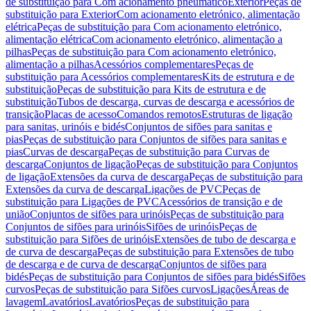
de substituição para Com acionamento pneumático
Exterior
Peças de
substituição para Exterior
Com acionamento eletrónico, alimentação
elétrica
Peças de substituição para Com acionamento eletrónico,
alimentação elétrica
Com acionamento eletrónico, alimentação a
pilhas
Peças de substituição para Com acionamento eletrónico,
alimentação a pilhas
Acessórios complementares
Peças de
substituição para Acessórios complementares
Kits de estrutura e de
substituição
Peças de substituição para Kits de estrutura e de
substituição
Tubos de descarga, curvas de descarga e acessórios de
transição
Placas de acesso
Comandos remotos
Estruturas de ligação
para sanitas, urinóis e bidés
Conjuntos de sifões para sanitas e
pias
Peças de substituição para Conjuntos de sifões para sanitas e
pias
Curvas de descarga
Peças de substituição para Curvas de
descarga
Conjuntos de ligação
Peças de substituição para Conjuntos
de ligação
Extensões da curva de descarga
Peças de substituição para
Extensões da curva de descarga
Ligações de PVC
Peças de
substituição para Ligações de PVC
Acessórios de transição e de
união
Conjuntos de sifões para urinóis
Peças de substituição para
Conjuntos de sifões para urinóis
Sifões de urinóis
Peças de
substituição para Sifões de urinóis
Extensões de tubo de descarga e
de curva de descarga
Peças de substituição para Extensões de tubo
de descarga e de curva de descarga
Conjuntos de sifões para
bidés
Peças de substituição para Conjuntos de sifões para bidés
Sifões
curvos
Peças de substituição para Sifões curvos
Ligações
Áreas de
lavagem
Lavatórios
Lavatórios
Peças de substituição para