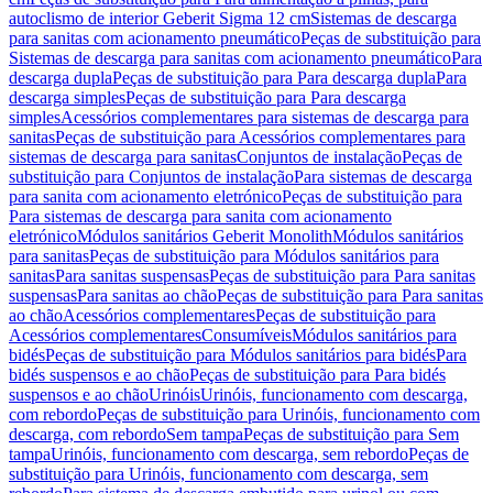
autoclismo de interior Geberit Sigma 12 cm
Sistemas de descarga
para sanitas com acionamento pneumático
Peças de substituição para
Sistemas de descarga para sanitas com acionamento pneumático
Para
descarga dupla
Peças de substituição para Para descarga dupla
Para
descarga simples
Peças de substituição para Para descarga
simples
Acessórios complementares para sistemas de descarga para
sanitas
Peças de substituição para Acessórios complementares para
sistemas de descarga para sanitas
Conjuntos de instalação
Peças de
substituição para Conjuntos de instalação
Para sistemas de descarga
para sanita com acionamento eletrónico
Peças de substituição para
Para sistemas de descarga para sanita com acionamento
eletrónico
Módulos sanitários Geberit Monolith
Módulos sanitários
para sanitas
Peças de substituição para Módulos sanitários para
sanitas
Para sanitas suspensas
Peças de substituição para Para sanitas
suspensas
Para sanitas ao chão
Peças de substituição para Para sanitas
ao chão
Acessórios complementares
Peças de substituição para
Acessórios complementares
Consumíveis
Módulos sanitários para
bidés
Peças de substituição para Módulos sanitários para bidés
Para
bidés suspensos e ao chão
Peças de substituição para Para bidés
suspensos e ao chão
Urinóis
Urinóis, funcionamento com descarga,
com rebordo
Peças de substituição para Urinóis, funcionamento com
descarga, com rebordo
Sem tampa
Peças de substituição para Sem
tampa
Urinóis, funcionamento com descarga, sem rebordo
Peças de
substituição para Urinóis, funcionamento com descarga, sem