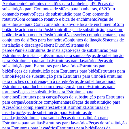
Acabamento
Conjuntos de sifões para banheiras, d52
Peças de
substituição para Conjuntos de sifões para banheiras, d52
Com
comando rotativo
Peças de substituição para Com comando
rotativo
Com comando rotativo e bica de enchimento
Peças de
substituição para Com comando rotativo e bica de enchimento
Com
botão de acionamento PushControl
Peças de substituição para Com
botão de acionamento PushControl
Acessórios complementares para
conjuntos de sifões para banheiras
Conjuntos de ligação
Sistemas de
instalação e descarga
Geberit Duofix
Sistemas de
parede
Painéis
Estruturas de instalação
Peças de substituição para
Estruturas de instalação
Estruturas para sanitas
Peças de substituição
para Estruturas para sanitas
Estruturas para lavatórios
Peças de
substituição para Estruturas para lavatórios
Estruturas para
bidés
Peças de substituição para Estruturas para bidés
Estruturas para
urinóis
Peças de substituição para Estruturas para urinóis
Estruturas
para duches com drenagem à parede
Peças de substituição para
Estruturas para duches com drenagem à parede
Estruturas para
torneiras
Peças de substituição para Estruturas para
torneiras
Estruturas para cargas
Peças de substituição para Estruturas
para cargas
Acessórios complementares
Peças de substituição para
Acessórios complementares
Geberit Kombifix
Estruturas de
instalação
Peças de substituição para Estruturas de
instalação
Estruturas para sanitas
Peças de substituição para
Estruturas para sanitas
Estruturas para lavatórios
Peças de substituição
para Estruturas para lavatórios
Estruturas para bidés
Peças de