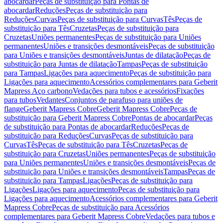
abocardar
Peças de substituição para Pontas de
abocardar
Reduções
Peças de substituição para
Reduções
Curvas
Peças de substituição para Curvas
Tês
Peças de
substituição para Tês
Cruzetas
Peças de substituição para
Cruzetas
Uniões permanentes
Peças de substituição para Uniões
permanentes
Uniões e transições desmontáveis
Peças de substituição
para Uniões e transições desmontáveis
Juntas de dilatação
Peças de
substituição para Juntas de dilatação
Tampas
Peças de substituição
para Tampas
Ligações para aquecimento
Peças de substituição para
Ligações para aquecimento
Acessórios complementares para Geberit
Mapress Aço carbono
Vedações para tubos e acessórios
Fixações
para tubos
Vedantes
Conjuntos de parafuso para uniões de
flange
Geberit Mapress Cobre
Geberit Mapress Cobre
Peças de
substituição para Geberit Mapress Cobre
Pontas de abocardar
Peças
de substituição para Pontas de abocardar
Reduções
Peças de
substituição para Reduções
Curvas
Peças de substituição para
Curvas
Tês
Peças de substituição para Tês
Cruzetas
Peças de
substituição para Cruzetas
Uniões permanentes
Peças de substituição
para Uniões permanentes
Uniões e transições desmontáveis
Peças de
substituição para Uniões e transições desmontáveis
Tampas
Peças de
substituição para Tampas
Ligações
Peças de substituição para
Ligações
Ligações para aquecimento
Peças de substituição para
Ligações para aquecimento
Acessórios complementares para Geberit
Mapress Cobre
Peças de substituição para Acessórios
complementares para Geberit Mapress Cobre
Vedações para tubos e