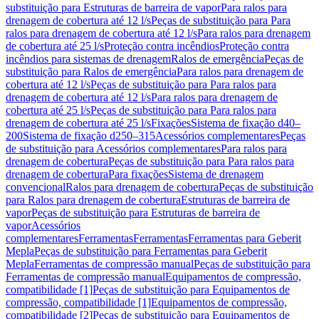
substituição para Estruturas de barreira de vapor
Para ralos para
drenagem de cobertura até 12 l/s
Peças de substituição para Para
ralos para drenagem de cobertura até 12 l/s
Para ralos para drenagem
de cobertura até 25 l/s
Proteção contra incêndios
Proteção contra
incêndios para sistemas de drenagem
Ralos de emergência
Peças de
substituição para Ralos de emergência
Para ralos para drenagem de
cobertura até 12 l/s
Peças de substituição para Para ralos para
drenagem de cobertura até 12 l/s
Para ralos para drenagem de
cobertura até 25 l/s
Peças de substituição para Para ralos para
drenagem de cobertura até 25 l/s
Fixações
Sistema de fixação d40–
200
Sistema de fixação d250–315
Acessórios complementares
Peças
de substituição para Acessórios complementares
Para ralos para
drenagem de cobertura
Peças de substituição para Para ralos para
drenagem de cobertura
Para fixações
Sistema de drenagem
convencional
Ralos para drenagem de cobertura
Peças de substituição
para Ralos para drenagem de cobertura
Estruturas de barreira de
vapor
Peças de substituição para Estruturas de barreira de
vapor
Acessórios
complementares
Ferramentas
Ferramentas
Ferramentas para Geberit
Mepla
Peças de substituição para Ferramentas para Geberit
Mepla
Ferramentas de compressão manual
Peças de substituição para
Ferramentas de compressão manual
Equipamentos de compressão,
compatibilidade [1]
Peças de substituição para Equipamentos de
compressão, compatibilidade [1]
Equipamentos de compressão,
compatibilidade [2]
Peças de substituição para Equipamentos de