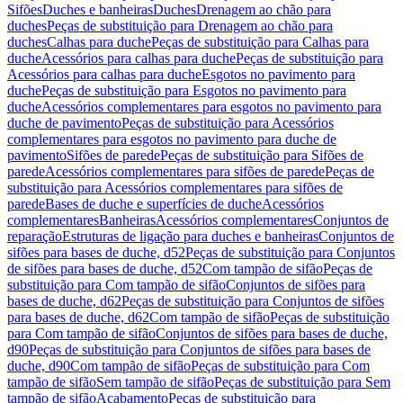
Sifões
Duches e banheiras
Duches
Drenagem ao chão para
duches
Peças de substituição para Drenagem ao chão para
duches
Calhas para duche
Peças de substituição para Calhas para
duche
Acessórios para calhas para duche
Peças de substituição para
Acessórios para calhas para duche
Esgotos no pavimento para
duche
Peças de substituição para Esgotos no pavimento para
duche
Acessórios complementares para esgotos no pavimento para
duche de pavimento
Peças de substituição para Acessórios
complementares para esgotos no pavimento para duche de
pavimento
Sifões de parede
Peças de substituição para Sifões de
parede
Acessórios complementares para sifões de parede
Peças de
substituição para Acessórios complementares para sifões de
parede
Bases de duche e superfícies de duche
Acessórios
complementares
Banheiras
Acessórios complementares
Conjuntos de
reparação
Estruturas de ligação para duches e banheiras
Conjuntos de
sifões para bases de duche, d52
Peças de substituição para Conjuntos
de sifões para bases de duche, d52
Com tampão de sifão
Peças de
substituição para Com tampão de sifão
Conjuntos de sifões para
bases de duche, d62
Peças de substituição para Conjuntos de sifões
para bases de duche, d62
Com tampão de sifão
Peças de substituição
para Com tampão de sifão
Conjuntos de sifões para bases de duche,
d90
Peças de substituição para Conjuntos de sifões para bases de
duche, d90
Com tampão de sifão
Peças de substituição para Com
tampão de sifão
Sem tampão de sifão
Peças de substituição para Sem
tampão de sifão
Acabamento
Peças de substituição para