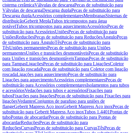
cisterna cerâmica
Válvulas de descarga
Peças de substituição para
Válvulas de descarga
Descarga dupla
Peças de substituição para
Descarga dupla
Acessórios complementares
Membranas
Sistemas de
distribuição
Geberit Mepla
Tubos tricompostos para água
potável
Tubos tricompostos para aquecimento
Acessórios
Peças de
substituição para Acessórios
Uniões
Peças de substituição para
Uniões
Reduções
Peças de substituição para Reduções
Ângulo
Peças
de substituição para Ângulo
Tês
Peças de substituição para
Tês
Uniões permanentes
Peças de substituição para Uniões
permanentes
Uniões e transições desmontáveis
Peças de substituição
para Uniões e transições desmontáveis
Tampas
Peças de substituição
para Tampas
Ligações
Peças de substituição para Ligações
Coletor
com ligação roscada
Peças de substituição para Coletor com ligação
roscada
Ligações para aquecimento
Peças de substituição para
Ligações para aquecimento
Acessórios complementares
Peças de
substituição para Acessórios complementares
Isolamentos para tubos
e acessórios
Vedações para tubos e acessórios
Fixações para
tubos
Fixações para ligações
Peças de substituição para Fixações para
ligações
Vedantes
Conjuntos de parafuso para uniões de
flange
Geberit Mapress Aço inox
Geberit Mapress Aço inox
Peças de
substituição para Geberit Mapress Aço inox
Tubos 1.4401
Pontas de
tubo
Pontas de abocardar
Peças de substituição para Pontas de
abocardar
Reduções
Peças de substituição para
Reduções
Curvas
Peças de substituição para Curvas
Tês
Peças de