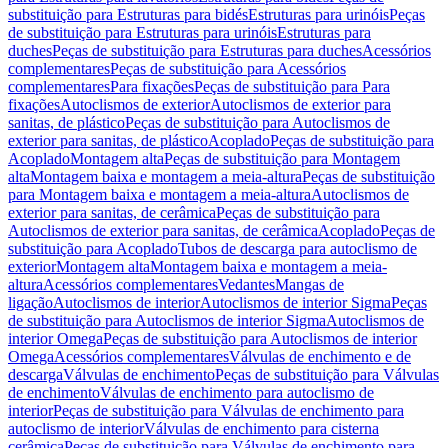
substituição para Estruturas para bidés
Estruturas para urinóis
Peças
de substituição para Estruturas para urinóis
Estruturas para
duches
Peças de substituição para Estruturas para duches
Acessórios
complementares
Peças de substituição para Acessórios
complementares
Para fixações
Peças de substituição para Para
fixações
Autoclismos de exterior
Autoclismos de exterior para
sanitas, de plástico
Peças de substituição para Autoclismos de
exterior para sanitas, de plástico
Acoplado
Peças de substituição para
Acoplado
Montagem alta
Peças de substituição para Montagem
alta
Montagem baixa e montagem a meia-altura
Peças de substituição
para Montagem baixa e montagem a meia-altura
Autoclismos de
exterior para sanitas, de cerâmica
Peças de substituição para
Autoclismos de exterior para sanitas, de cerâmica
Acoplado
Peças de
substituição para Acoplado
Tubos de descarga para autoclismo de
exterior
Montagem alta
Montagem baixa e montagem a meia-
altura
Acessórios complementares
Vedantes
Mangas de
ligação
Autoclismos de interior
Autoclismos de interior Sigma
Peças
de substituição para Autoclismos de interior Sigma
Autoclismos de
interior Omega
Peças de substituição para Autoclismos de interior
Omega
Acessórios complementares
Válvulas de enchimento e de
descarga
Válvulas de enchimento
Peças de substituição para Válvulas
de enchimento
Válvulas de enchimento para autoclismo de
interior
Peças de substituição para Válvulas de enchimento para
autoclismo de interior
Válvulas de enchimento para cisterna
cerâmica
Peças de substituição para Válvulas de enchimento para