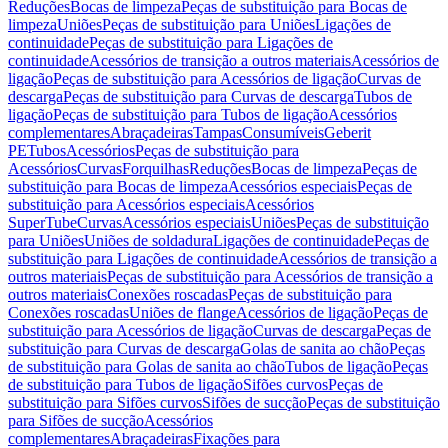
Reduções
Bocas de limpeza
Peças de substituição para Bocas de
limpeza
Uniões
Peças de substituição para Uniões
Ligações de
continuidade
Peças de substituição para Ligações de
continuidade
Acessórios de transição a outros materiais
Acessórios de
ligação
Peças de substituição para Acessórios de ligação
Curvas de
descarga
Peças de substituição para Curvas de descarga
Tubos de
ligação
Peças de substituição para Tubos de ligação
Acessórios
complementares
Abraçadeiras
Tampas
Consumíveis
Geberit
PE
Tubos
Acessórios
Peças de substituição para
Acessórios
Curvas
Forquilhas
Reduções
Bocas de limpeza
Peças de
substituição para Bocas de limpeza
Acessórios especiais
Peças de
substituição para Acessórios especiais
Acessórios
SuperTube
Curvas
Acessórios especiais
Uniões
Peças de substituição
para Uniões
Uniões de soldadura
Ligações de continuidade
Peças de
substituição para Ligações de continuidade
Acessórios de transição a
outros materiais
Peças de substituição para Acessórios de transição a
outros materiais
Conexões roscadas
Peças de substituição para
Conexões roscadas
Uniões de flange
Acessórios de ligação
Peças de
substituição para Acessórios de ligação
Curvas de descarga
Peças de
substituição para Curvas de descarga
Golas de sanita ao chão
Peças
de substituição para Golas de sanita ao chão
Tubos de ligação
Peças
de substituição para Tubos de ligação
Sifões curvos
Peças de
substituição para Sifões curvos
Sifões de sucção
Peças de substituição
para Sifões de sucção
Acessórios
complementares
Abraçadeiras
Fixações para