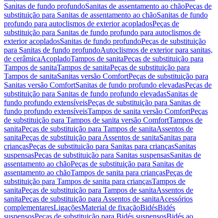
Sanitas de fundo profundo
Sanitas de assentamento ao chão
Peças de
substituição para Sanitas de assentamento ao chão
Sanitas de fundo
profundo para autoclismos de exterior acoplados
Peças de
substituição para Sanitas de fundo profundo para autoclismos de
exterior acoplados
Sanitas de fundo profundo
Peças de substituição
para Sanitas de fundo profundo
Autoclismos de exterior para sanitas,
de cerâmica
Acoplado
Tampos de sanita
Peças de substituição para
Tampos de sanita
Tampos de sanita
Peças de substituição para
Tampos de sanita
Sanitas versão Comfort
Peças de substituição para
Sanitas versão Comfort
Sanitas de fundo profundo elevadas
Peças de
substituição para Sanitas de fundo profundo elevadas
Sanitas de
fundo profundo extensíveis
Peças de substituição para Sanitas de
fundo profundo extensíveis
Tampos de sanita versão Comfort
Peças
de substituição para Tampos de sanita versão Comfort
Tampos de
sanita
Peças de substituição para Tampos de sanita
Assentos de
sanita
Peças de substituição para Assentos de sanita
Sanitas para
crianças
Peças de substituição para Sanitas para crianças
Sanitas
suspensas
Peças de substituição para Sanitas suspensas
Sanitas de
assentamento ao chão
Peças de substituição para Sanitas de
assentamento ao chão
Tampos de sanita para crianças
Peças de
substituição para Tampos de sanita para crianças
Tampos de
sanita
Peças de substituição para Tampos de sanita
Assentos de
sanita
Peças de substituição para Assentos de sanita
Acessórios
complementares
Ligações
Material de fixação
Bidés
Bidés
suspensos
Peças de substituição para Bidés suspensos
Bidés ao