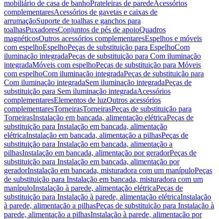
mobiliário de casa de banho
Prateleiras de parede
Acessórios
complementares
Acessórios de gavetas e caixas de
arrumação
Suporte de toalhas e ganchos para
toalhas
Puxadores
Conjuntos de pés de apoio
Quadros
magnéticos
Outros acessórios complementares
Espelhos e móveis
com espelho
Espelho
Peças de substituição para Espelho
Com
iluminação integrada
Peças de substituição para Com iluminação
integrada
Móveis com espelho
Peças de substituição para Móveis
com espelho
Com iluminação integrada
Peças de substituição para
Com iluminação integrada
Sem iluminação integrada
Peças de
substituição para Sem iluminação integrada
Acessórios
complementares
Elementos de luz
Outros acessórios
complementares
Torneiras
Torneiras
Peças de substituição para
Torneiras
Instalação em bancada, alimentação elétrica
Peças de
substituição para Instalação em bancada, alimentação
elétrica
Instalação em bancada, alimentação a pilhas
Peças de
substituição para Instalação em bancada, alimentação a
pilhas
Instalação em bancada, alimentação por gerador
Peças de
substituição para Instalação em bancada, alimentação por
gerador
Instalação em bancada, misturadora com um manípulo
Peças
de substituição para Instalação em bancada, misturadora com um
manípulo
Instalação à parede, alimentação elétrica
Peças de
substituição para Instalação à parede, alimentação elétrica
Instalação
à parede, alimentação a pilhas
Peças de substituição para Instalação à
parede, alimentação a pilhas
Instalação à parede, alimentação por