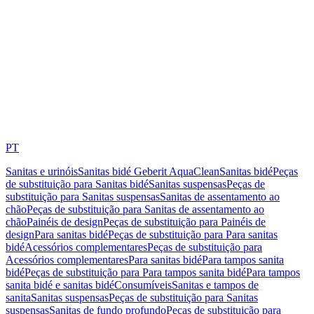
PT
Sanitas e urinóis
Sanitas bidé Geberit AquaClean
Sanitas bidé
Peças
de substituição para Sanitas bidé
Sanitas suspensas
Peças de
substituição para Sanitas suspensas
Sanitas de assentamento ao
chão
Peças de substituição para Sanitas de assentamento ao
chão
Painéis de design
Peças de substituição para Painéis de
design
Para sanitas bidé
Peças de substituição para Para sanitas
bidé
Acessórios complementares
Peças de substituição para
Acessórios complementares
Para sanitas bidé
Para tampos sanita
bidé
Peças de substituição para Para tampos sanita bidé
Para tampos
sanita bidé e sanitas bidé
Consumíveis
Sanitas e tampos de
sanita
Sanitas suspensas
Peças de substituição para Sanitas
suspensas
Sanitas de fundo profundo
Peças de substituição para