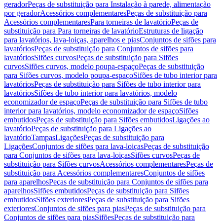
gerador
Peças de substituição para Instalação à parede, alimentação
por gerador
Acessórios complementares
Peças de substituição para
Acessórios complementares
Para torneiras de lavatório
Peças de
substituição para Para torneiras de lavatório
Estruturas de ligação
para lavatórios, lava-loiças, aparelhos e pias
Conjuntos de sifões para
lavatórios
Peças de substituição para Conjuntos de sifões para
lavatórios
Sifões curvos
Peças de substituição para Sifões
curvos
Sifões curvos, modelo poupa-espaço
Peças de substituição
para Sifões curvos, modelo poupa-espaço
Sifões de tubo interior para
lavatórios
Peças de substituição para Sifões de tubo interior para
lavatórios
Sifões de tubo interior para lavatórios, modelo
economizador de espaço
Peças de substituição para Sifões de tubo
interior para lavatórios, modelo economizador de espaço
Sifões
embutidos
Peças de substituição para Sifões embutidos
Ligações ao
lavatório
Peças de substituição para Ligações ao
lavatório
Tampas
Ligações
Peças de substituição para
Ligações
Conjuntos de sifões para lava-loiças
Peças de substituição
para Conjuntos de sifões para lava-loiças
Sifões curvos
Peças de
substituição para Sifões curvos
Acessórios complementares
Peças de
substituição para Acessórios complementares
Conjuntos de sifões
para aparelhos
Peças de substituição para Conjuntos de sifões para
aparelhos
Sifões embutidos
Peças de substituição para Sifões
embutidos
Sifões exteriores
Peças de substituição para Sifões
exteriores
Conjuntos de sifões para pias
Peças de substituição para
Conjuntos de sifões para pias
Sifões
Peças de substituição para