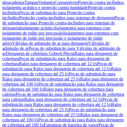
abraçadeiras
Tampas
Vedantes
Consumíveis
Proteção contra incêndios,
isolamento acústico e proteção contra humidade
Proteção contra
incêndios
Peças de substituição para Proteção contra
incêndios
Proteção contra-incêndios para sistemas de drenagem
Peças
de substituição para Proteção contra-incêndios para sistemas de
drenagem
Isolamento acústico
Isolamentos para estrutura com
isolamento de ruído por percussão
Isolamentos para estrutura com
isolamento de ruído por percussão e isolamento de ruído
aéreo
Válvulas de admissão de ar para drenagem
Válvulas de
admissão de ar
Peças de substituição para Válvulas de admissão de
ar
Drenagem de cobertura Geberit Pluvia
Ralos para drenagem de
cobertura
Peças de substituição para Ralos para drenagem de
cobertura
Ralos para drenagem de cobertura até 12 l/s
Peças de
substituição para Ralos para drenagem de cobertura até 12 l/s
Ralos
para drenagem de cobertura até 25 l/s
Peças de substituição para
Ralos para drenagem de cobertura até 25 l/s
Ralos para drenagem de
cobertura até 100 l/s
Peças de substituição para Ralos para drenagem
de cobertura até 100 l/s
Ralos para drenagem de cobertura para
caleiras
Peças de substituição para Ralos para drenagem de cobertura
para caleiras
Ralos para drenagem de cobertura até 12 l/s
Peças de
substituição para Ralos para drenagem de cobertura até 12 l/s
Ralos
para drenagem de cobertura até 25 l/s
Peças de substituição para
Ralos para drenagem de cobertura até 25 l/s
Ralos para drenagem de
cobertura até 100 l/s
Peças de substituição para Ralos para drenagem
de cobertura até 100 l/s
Estruturas de barreira de vapor
Peças de