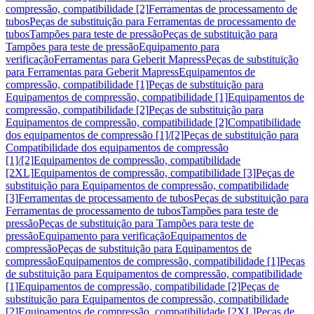
compressão, compatibilidade [2]
Ferramentas de processamento de
tubos
Peças de substituição para Ferramentas de processamento de
tubos
Tampões para teste de pressão
Peças de substituição para
Tampões para teste de pressão
Equipamento para
verificação
Ferramentas para Geberit Mapress
Peças de substituição
para Ferramentas para Geberit Mapress
Equipamentos de
compressão, compatibilidade [1]
Peças de substituição para
Equipamentos de compressão, compatibilidade [1]
Equipamentos de
compressão, compatibilidade [2]
Peças de substituição para
Equipamentos de compressão, compatibilidade [2]
Compatibilidade
dos equipamentos de compressão [1]/[2]
Peças de substituição para
Compatibilidade dos equipamentos de compressão
[1]/[2]
Equipamentos de compressão, compatibilidade
[2XL]
Equipamentos de compressão, compatibilidade [3]
Peças de
substituição para Equipamentos de compressão, compatibilidade
[3]
Ferramentas de processamento de tubos
Peças de substituição para
Ferramentas de processamento de tubos
Tampões para teste de
pressão
Peças de substituição para Tampões para teste de
pressão
Equipamento para verificação
Equipamentos de
compressão
Peças de substituição para Equipamentos de
compressão
Equipamentos de compressão, compatibilidade [1]
Peças
de substituição para Equipamentos de compressão, compatibilidade
[1]
Equipamentos de compressão, compatibilidade [2]
Peças de
substituição para Equipamentos de compressão, compatibilidade
[2]
Equipamentos de compressão, compatibilidade [2XL]
Peças de