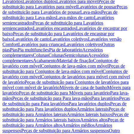
Lavatórios
Lavatórios duplos
Lavatórios para móvel
Peças de
substituição para Lavatórios para móvel
Lavatórios de pousar
Peças
de substituição para Lavatórios de pousar
Lava-mãos
Peças de
substituição para Lava-mãos
Lava-mãos de canto
Lavatórios
semiencastrados
Peças de substituição para Lavatórios
semiencastrados
Lavatórios encastrados
Lavatórios de encastrar por
baixo
Peças de substituição para Lavatórios de encastrar por
baixo
Lavatórios de canto
Lavatórios coletivos
Lavatórios versão
Comfort
Lavatórios para crianças
Lavatórios coletivos
Outras
pias
Pias
Pia multifunções
Pia de laboratório
Acessórios
complementares
Colunas
Colunas
Semicolunas
Acessórios
complementares
Acabamento
Material de fixação
Conjuntos de
lavatório com móvel
Conjuntos de lava-mãos com móvel
Peças de
substituição para Conjuntos de lava-mãos com móvel
Conjuntos de
lavatório com móvel
Conjuntos de lavatórios para móvel com móvel
de lavatório
Peças de substituição para Conjuntos de lavatórios para
móvel com móvel de lavatório
Móveis de casa de banho
Móveis para
lavatório
Peças de substituição para Móveis para lavatório
Para lava-
mãos
Peças de substituição para Para lava-mãos
Para lavatórios
Peças
de substituição para Para lavatórios
Para lavatórios duplos
Peças de
substituição para Para lavatórios duplos
Armários laterais
Peças de
substituição para Armários laterais
Armários laterais baixos
Peças de
substituição para Armários laterais baixos
Armários altos
Peças de
substituição para Armários altos
Armários médios
Armários
suspensos
Peças de substituição para Armários suspensos
Outro