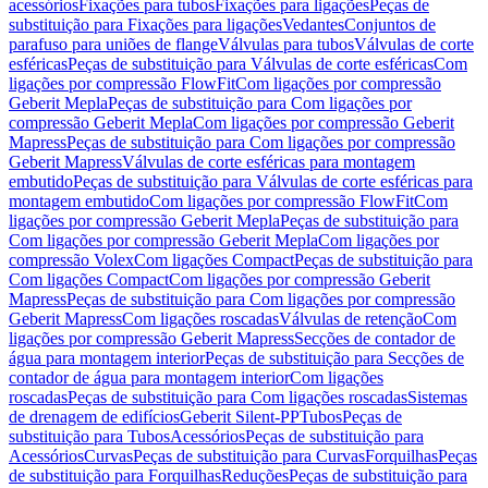
acessórios
Fixações para tubos
Fixações para ligações
Peças de
substituição para Fixações para ligações
Vedantes
Conjuntos de
parafuso para uniões de flange
Válvulas para tubos
Válvulas de corte
esféricas
Peças de substituição para Válvulas de corte esféricas
Com
ligações por compressão FlowFit
Com ligações por compressão
Geberit Mepla
Peças de substituição para Com ligações por
compressão Geberit Mepla
Com ligações por compressão Geberit
Mapress
Peças de substituição para Com ligações por compressão
Geberit Mapress
Válvulas de corte esféricas para montagem
embutido
Peças de substituição para Válvulas de corte esféricas para
montagem embutido
Com ligações por compressão FlowFit
Com
ligações por compressão Geberit Mepla
Peças de substituição para
Com ligações por compressão Geberit Mepla
Com ligações por
compressão Volex
Com ligações Compact
Peças de substituição para
Com ligações Compact
Com ligações por compressão Geberit
Mapress
Peças de substituição para Com ligações por compressão
Geberit Mapress
Com ligações roscadas
Válvulas de retenção
Com
ligações por compressão Geberit Mapress
Secções de contador de
água para montagem interior
Peças de substituição para Secções de
contador de água para montagem interior
Com ligações
roscadas
Peças de substituição para Com ligações roscadas
Sistemas
de drenagem de edifícios
Geberit Silent-PP
Tubos
Peças de
substituição para Tubos
Acessórios
Peças de substituição para
Acessórios
Curvas
Peças de substituição para Curvas
Forquilhas
Peças
de substituição para Forquilhas
Reduções
Peças de substituição para