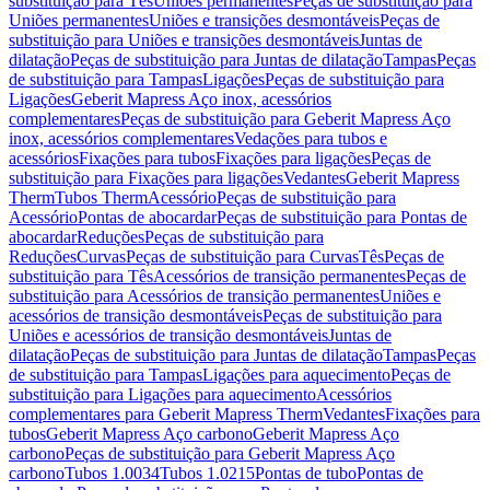
substituição para Tês
Uniões permanentes
Peças de substituição para
Uniões permanentes
Uniões e transições desmontáveis
Peças de
substituição para Uniões e transições desmontáveis
Juntas de
dilatação
Peças de substituição para Juntas de dilatação
Tampas
Peças
de substituição para Tampas
Ligações
Peças de substituição para
Ligações
Geberit Mapress Aço inox, acessórios
complementares
Peças de substituição para Geberit Mapress Aço
inox, acessórios complementares
Vedações para tubos e
acessórios
Fixações para tubos
Fixações para ligações
Peças de
substituição para Fixações para ligações
Vedantes
Geberit Mapress
Therm
Tubos Therm
Acessório
Peças de substituição para
Acessório
Pontas de abocardar
Peças de substituição para Pontas de
abocardar
Reduções
Peças de substituição para
Reduções
Curvas
Peças de substituição para Curvas
Tês
Peças de
substituição para Tês
Acessórios de transição permanentes
Peças de
substituição para Acessórios de transição permanentes
Uniões e
acessórios de transição desmontáveis
Peças de substituição para
Uniões e acessórios de transição desmontáveis
Juntas de
dilatação
Peças de substituição para Juntas de dilatação
Tampas
Peças
de substituição para Tampas
Ligações para aquecimento
Peças de
substituição para Ligações para aquecimento
Acessórios
complementares para Geberit Mapress Therm
Vedantes
Fixações para
tubos
Geberit Mapress Aço carbono
Geberit Mapress Aço
carbono
Peças de substituição para Geberit Mapress Aço
carbono
Tubos 1.0034
Tubos 1.0215
Pontas de tubo
Pontas de