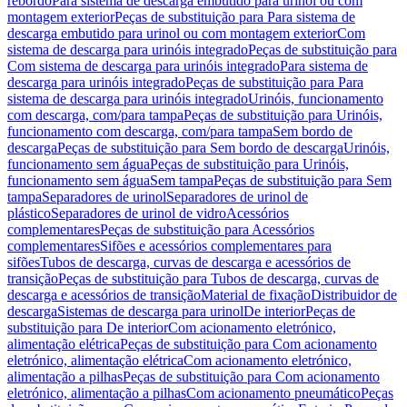
rebordo
Para sistema de descarga embutido para urinol ou com
montagem exterior
Peças de substituição para Para sistema de
descarga embutido para urinol ou com montagem exterior
Com
sistema de descarga para urinóis integrado
Peças de substituição para
Com sistema de descarga para urinóis integrado
Para sistema de
descarga para urinóis integrado
Peças de substituição para Para
sistema de descarga para urinóis integrado
Urinóis, funcionamento
com descarga, com/para tampa
Peças de substituição para Urinóis,
funcionamento com descarga, com/para tampa
Sem bordo de
descarga
Peças de substituição para Sem bordo de descarga
Urinóis,
funcionamento sem água
Peças de substituição para Urinóis,
funcionamento sem água
Sem tampa
Peças de substituição para Sem
tampa
Separadores de urinol
Separadores de urinol de
plástico
Separadores de urinol de vidro
Acessórios
complementares
Peças de substituição para Acessórios
complementares
Sifões e acessórios complementares para
sifões
Tubos de descarga, curvas de descarga e acessórios de
transição
Peças de substituição para Tubos de descarga, curvas de
descarga e acessórios de transição
Material de fixação
Distribuidor de
descarga
Sistemas de descarga para urinol
De interior
Peças de
substituição para De interior
Com acionamento eletrónico,
alimentação elétrica
Peças de substituição para Com acionamento
eletrónico, alimentação elétrica
Com acionamento eletrónico,
alimentação a pilhas
Peças de substituição para Com acionamento
eletrónico, alimentação a pilhas
Com acionamento pneumático
Peças