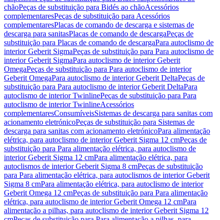
chão
Peças de substituição para Bidés ao chão
Acessórios
complementares
Peças de substituição para Acessórios
complementares
Placas de comando de descarga e sistemas de
descarga para sanitas
Placas de comando de descarga
Peças de
substituição para Placas de comando de descarga
Para autoclismo de
interior Geberit Sigma
Peças de substituição para Para autoclismo de
interior Geberit Sigma
Para autoclismo de interior Geberit
Omega
Peças de substituição para Para autoclismo de interior
Geberit Omega
Para autoclismo de interior Geberit Delta
Peças de
substituição para Para autoclismo de interior Geberit Delta
Para
autoclismo de interior Twinline
Peças de substituição para Para
autoclismo de interior Twinline
Acessórios
complementares
Consumíveis
Sistemas de descarga para sanitas com
acionamento eletrónico
Peças de substituição para Sistemas de
descarga para sanitas com acionamento eletrónico
Para alimentação
elétrica, para autoclismo de interior Geberit Sigma 12 cm
Peças de
substituição para Para alimentação elétrica, para autoclismo de
interior Geberit Sigma 12 cm
Para alimentação elétrica, para
autoclismos de interior Geberit Sigma 8 cm
Peças de substituição
para Para alimentação elétrica, para autoclismos de interior Geberit
Sigma 8 cm
Para alimentação elétrica, para autoclismo de interior
Geberit Omega 12 cm
Peças de substituição para Para alimentação
elétrica, para autoclismo de interior Geberit Omega 12 cm
Para
alimentação a pilhas, para autoclismo de interior Geberit Sigma 12
cm
Peças de substituição para Para alimentação a pilhas, para