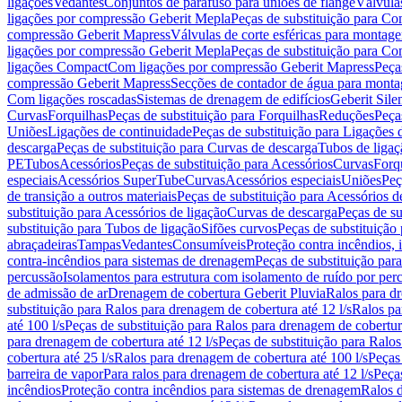
ligações
Vedantes
Conjuntos de parafuso para uniões de flange
Válvula
ligações por compressão Geberit Mepla
Peças de substituição para C
compressão Geberit Mapress
Válvulas de corte esféricas para monta
ligações por compressão Geberit Mepla
Peças de substituição para C
ligações Compact
Com ligações por compressão Geberit Mapress
Peça
compressão Geberit Mapress
Secções de contador de água para monta
Com ligações roscadas
Sistemas de drenagem de edifícios
Geberit Sile
Curvas
Forquilhas
Peças de substituição para Forquilhas
Reduções
Peça
Uniões
Ligações de continuidade
Peças de substituição para Ligações 
descarga
Peças de substituição para Curvas de descarga
Tubos de ligaç
PE
Tubos
Acessórios
Peças de substituição para Acessórios
Curvas
Forq
especiais
Acessórios SuperTube
Curvas
Acessórios especiais
Uniões
Peç
de transição a outros materiais
Peças de substituição para Acessórios de
substituição para Acessórios de ligação
Curvas de descarga
Peças de su
substituição para Tubos de ligação
Sifões curvos
Peças de substituição
abraçadeiras
Tampas
Vedantes
Consumíveis
Proteção contra incêndios,
contra-incêndios para sistemas de drenagem
Peças de substituição par
percussão
Isolamentos para estrutura com isolamento de ruído por per
de admissão de ar
Drenagem de cobertura Geberit Pluvia
Ralos para d
substituição para Ralos para drenagem de cobertura até 12 l/s
Ralos pa
até 100 l/s
Peças de substituição para Ralos para drenagem de cobertura
para drenagem de cobertura até 12 l/s
Peças de substituição para Ralos
cobertura até 25 l/s
Ralos para drenagem de cobertura até 100 l/s
Peças
barreira de vapor
Para ralos para drenagem de cobertura até 12 l/s
Peças
incêndios
Proteção contra incêndios para sistemas de drenagem
Ralos 