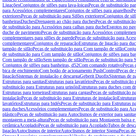
Ligações
Conjuntos de sifões para lava-loiças
Peças de substituição par
para Acessórios complementares
Conjuntos de sifões para aparelhos
Pe
exteriores
Peças de substituição para Sifões exteriores
Conjuntos de sif
banheiras
Duches
Drenagem ao chão para duches
Peças de substituiçã
de substituição para Acessórios para calhas para duche
Esgotos no pav
duche de pavimento
Peças de substituição para Acessórios complemen
complementares para sifões de parede
Peças de substituição para Aces
complementares
Conjuntos de reparação
Estruturas de ligação para du
tampão de sifão
Peças de substituição para Com tampão de sifão
Conjun
de substituição para Com tampão de sifão
Conjuntos de sifões para ba
Com tampão de sifão
Sem tampão de sifão
Peças de substituição para
Conjuntos de sifões para banheiras, d52
Com comando rotativo
Peças 
bica de enchimento
Com botão de acionamento PushControl
Peças de 
ligação
Sistemas de instalação e descarga
Geberit Duofix
Sistemas de p
Estruturas para sanitas
Estruturas para lavatórios
Peças de substituição 
substituição para Estruturas para urinóis
Estruturas para duches com d
Estruturas para torneiras
Estruturas para cargas
Peças de substituição pa
instalação
Peças de substituição para Estruturas de instalação
Estruturas
lavatórios
Estruturas para bidés
Peças de substituição para Estruturas p
para duches
Acessórios complementares
Peças de substituição para A
plástico
Peças de substituição para Autoclismos de exterior para sanitas
montagem a meia-altura
Peças de substituição para Montagem baixa e
cerâmica
Acoplado
Peças de substituição para Acoplado
Tubos de desca
ligação
Autoclismos de interior
Autoclismos de interior Sigma
Peças de