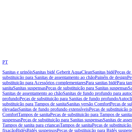
PT
Sanitas e urinóis
Sanitas bidé Geberit AquaClean
Sanitas bidé
Peças de 
substituição para Sanitas de assentamento ao chão
Painéis de design
Pe
substituição para Acessórios complementares
Para sanitas bidé
Para tam
sanita
Sanitas suspensas
Peças de substituição para Sanitas suspensas
Sa
Sanitas de assentamento ao chão
Sanitas de fundo profundo para autoc
profundo
Peças de substituição para Sanitas de fundo profundo
Autocli
substituição para Tampos de sanita
Sanitas versão Comfort
Peças de su
elevadas
Sanitas de fundo profundo extensíveis
Peças de substituição 
Comfort
Tampos de sanita
Peças de substituição para Tampos de sanita
suspensas
Peças de substituição para Sanitas suspensas
Sanitas de ass
Tampos de sanita para crianças
Tampos de sanita
Peças de substituição
fixação
Bidés
Bidés suspensos
Peças de substituição para Bidés suspen