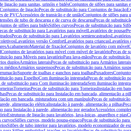
de ligação para sanitas, urinóis e bidés
Conjuntos de sifões para sanitas e
Conjuntos de ligação
Peças de substituição para Conjuntos de ligação
Ex
ões de PVC
Acessórios de transição e de união
Conjuntos de sifões para u
tensões de tubo de descarga e de curva de descarga
Peças de substituiç
juntos de sifões para bidés
Sifões curvos
Peças de substituição para Sif
eças de substituição para Lavatórios para móvel
Lavatórios de pousar
Pe
trados
Peças de substituição para Lavatórios semiencastrados
Lavatórios
coletivos
Lavatórios versão Comfort
Lavatórios para crianças
Lavatórios 
res
Acabamento
Material de fixação
Conjuntos de lavatório com móvel
C
l
Conjuntos de lavatórios para móvel com móvel de lavatório
Peças de s
ituição para Móveis para lavatório
Para lava-mãos
Peças de substituição
rios duplos
Armários laterais
Peças de substituição para Armários laterais
os médios
Armários suspensos
Peças de substituição para Armários susp
arrumação
Suporte de toalhas e ganchos para toalhas
Puxadores
Conjuntos
tituição para Espelho
Com iluminação integrada
Peças de substituição 
 de substituição para Com iluminação integrada
Sem iluminação integr
orneiras
Torneiras
Peças de substituição para Torneiras
Instalação em banc
lhas
Peças de substituição para Instalação em bancada, alimentação a pil
alação em bancada, misturadora com um manípulo
Peças de substituiçã
arede, alimentação elétrica
Instalação à parede, alimentação a pilhas
Peça
ão para Instalação à parede, alimentação por gerador
Acessórios comple
ório
Estruturas de ligação para lavatórios, lava-loiças, aparelhos e pias
Co
s curvos
Sifões curvos, modelo poupa-espaço
Peças de substituição par
rios
Sifões de tubo interior para lavatórios, modelo economizador de es
ão para Sifões embutidos
Ligações ao lavatório
Peças de substituição par