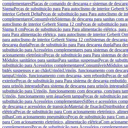
complementares
Placas de comando de descarga e sistemas de descarga
Sigma
Peças de substituição para Para autoclismo de interior Geberit 
interior Geberit Delta
Peças de substituição para Para autoclismo de in
complementares
Consumíveis
Sistemas de descarga para sanitas com a
autoclismo de interior Geberit Sigma 12 cm
Peças de substituição para
Sigma 8 cm
Peças de substituição para Para alimentação elétrica, para
para Para alimentação elétrica, para autoclismo de interior Geberit 
para autoclismo de interior Geberit Sigma 12 cm
Sistemas de descarga
descarga dupla
Peças de substituição para Para descarga dupla
Para de
substituição para Acessórios complementares para sistemas de descarg
acionamento eletrónico
Peças de substituição para Para sistemas de d
Módulos sanitários para sanitas
Para sanitas suspensas
Peças de substit
substituição para Acessórios complementares
Consumíveis
Módulos san
bidés suspensos e ao chão
Urinóis
Urinóis, funcionamento com descar
tampa
Urinóis, funcionamento com descarga, sem rebordo
Peças de su
exterior
Peças de substituição para Para sistema de descarga embutido
para urinóis integrado
Para sistema de descarga para urinóis integrado
substituição para Urinóis, funcionamento com descarga, com/para ta
Urinóis, funcionamento sem água
Sem tampa
Peças de substituição p
substituição para Acessórios complementares
Sifões e acessórios comp
de descarga e acessórios de transição
Material de fixação
Distribuidor 
elétrica
Peças de substituição para Com acionamento eletrónico, alimen
pilhas
Com acionamento pneumático
Peças de substituição para Com 
para Com acionamento eletrónico, alimentação elétrica
Com acionament
complementares
Peças de substituição para Acessórios complementare