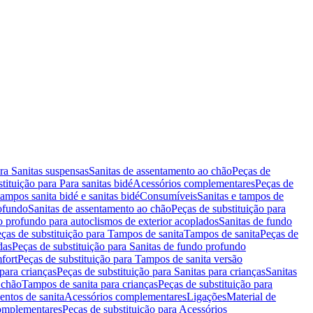
ara Sanitas suspensas
Sanitas de assentamento ao chão
Peças de
tituição para Para sanitas bidé
Acessórios complementares
Peças de
tampos sanita bidé e sanitas bidé
Consumíveis
Sanitas e tampos de
rofundo
Sanitas de assentamento ao chão
Peças de substituição para
o profundo para autoclismos de exterior acoplados
Sanitas de fundo
ças de substituição para Tampos de sanita
Tampos de sanita
Peças de
das
Peças de substituição para Sanitas de fundo profundo
fort
Peças de substituição para Tampos de sanita versão
para crianças
Peças de substituição para Sanitas para crianças
Sanitas
 chão
Tampos de sanita para crianças
Peças de substituição para
entos de sanita
Acessórios complementares
Ligações
Material de
omplementares
Peças de substituição para Acessórios