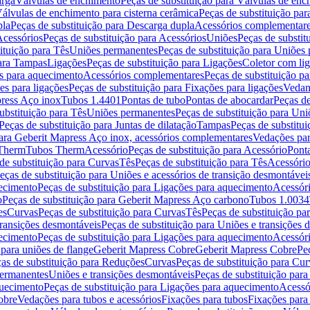
arga
Válvulas de enchimento
Peças de substituição para Válvulas de en
álvulas de enchimento para cisterna cerâmica
Peças de substituição par
pla
Peças de substituição para Descarga dupla
Acessórios complementar
cessórios
Peças de substituição para Acessórios
Uniões
Peças de substit
ituição para Tês
Uniões permanentes
Peças de substituição para Uniões
para Tampas
Ligações
Peças de substituição para Ligações
Coletor com li
es para aquecimento
Acessórios complementares
Peças de substituição p
es para ligações
Peças de substituição para Fixações para ligações
Vedan
press Aço inox
Tubos 1.4401
Pontas de tubo
Pontas de abocardar
Peças de
ubstituição para Tês
Uniões permanentes
Peças de substituição para Un
Peças de substituição para Juntas de dilatação
Tampas
Peças de substitu
para Geberit Mapress Aço inox, acessórios complementares
Vedações par
 Therm
Tubos Therm
Acessório
Peças de substituição para Acessório
Pont
de substituição para Curvas
Tês
Peças de substituição para Tês
Acessório
eças de substituição para Uniões e acessórios de transição desmontávei
ecimento
Peças de substituição para Ligações para aquecimento
Acessór
o
Peças de substituição para Geberit Mapress Aço carbono
Tubos 1.0034
es
Curvas
Peças de substituição para Curvas
Tês
Peças de substituição pa
transições desmontáveis
Peças de substituição para Uniões e transições 
ecimento
Peças de substituição para Ligações para aquecimento
Acessór
para uniões de flange
Geberit Mapress Cobre
Geberit Mapress Cobre
Pe
as de substituição para Reduções
Curvas
Peças de substituição para Cur
permanentes
Uniões e transições desmontáveis
Peças de substituição par
quecimento
Peças de substituição para Ligações para aquecimento
Acessó
obre
Vedações para tubos e acessórios
Fixações para tubos
Fixações para