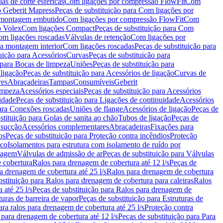
as de corte esféricas
Com ligações por compressão FlowFit
Com
 Geberit Mapress
Peças de substituição para Com ligações por
ra montagem embutido
Com ligações por compressão FlowFit
Com
o Volex
Com ligações Compact
Peças de substituição para Com
m ligações roscadas
Válvulas de retenção
Com ligações por
ra montagem interior
Com ligações roscadas
Peças de substituição para
uição para Acessórios
Curvas
Peças de substituição para
 para Bocas de limpeza
Uniões
Peças de substituição para
 ligação
Peças de substituição para Acessórios de ligação
Curvas de
res
Abraçadeiras
Tampas
Consumíveis
Geberit
limpeza
Acessórios especiais
Peças de substituição para Acessórios
idade
Peças de substituição para Ligações de continuidade
Acessórios
para Conexões roscadas
Uniões de flange
Acessórios de ligação
Peças de
stituição para Golas de sanita ao chão
Tubos de ligação
Peças de
 sucção
Acessórios complementares
Abraçadeiras
Fixações para
os
Peças de substituição para Proteção contra incêndios
Proteção
ico
Isolamentos para estrutura com isolamento de ruído por
enagem
Válvulas de admissão de ar
Peças de substituição para Válvulas
e cobertura
Ralos para drenagem de cobertura até 12 l/s
Peças de
a drenagem de cobertura até 25 l/s
Ralos para drenagem de cobertura
bstituição para Ralos para drenagem de cobertura para caleiras
Ralos
 até 25 l/s
Peças de substituição para Ralos para drenagem de
turas de barreira de vapor
Peças de substituição para Estruturas de
ara ralos para drenagem de cobertura até 25 l/s
Proteção contra
 para drenagem de cobertura até 12 l/s
Peças de substituição para Para