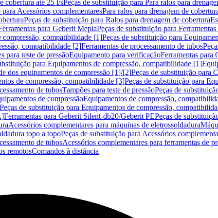
 cobertura até 25 l/s
Peças de substituição para Para ralos para drenage
o para Acessórios complementares
Para ralos para drenagem de cobertur
obertura
Peças de substituição para Ralos para drenagem de cobertura
Es
Ferramentas para Geberit Mepla
Peças de substituição para Ferramentas
 compressão, compatibilidade [1]
Peças de substituição para Equipamen
essão, compatibilidade [2]
Ferramentas de processamento de tubos
Peça
s para teste de pressão
Equipamento para verificação
Ferramentas para 
ubstituição para Equipamentos de compressão, compatibilidade [1]
Equi
de dos equipamentos de compressão [1]/[2]
Peças de substituição para
tos de compressão, compatibilidade [3]
Peças de substituição para Eq
ocessamento de tubos
Tampões para teste de pressão
Peças de substituiçã
Equipamentos de compressão
Equipamentos de compressão, compatibilida
Peças de substituição para Equipamentos de compressão, compatibilida
L]
Ferramentas para Geberit Silent-db20/Geberit PE
Peças de substituiçã
ura
Acessórios complementares para máquinas de eletrossoldadura
Máqui
ldadura topo a topo
Peças de substituição para Acessórios complementa
ocessamento de tubos
Acessórios complementares para ferramentas de p
s remotos
Comandos à distância