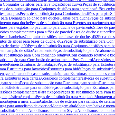
a Conjuntos de sifões para lava-loiças
Sifões curvos
Peças de substituiç
ças de substituição para Conjuntos de sifões para aparelhos
Sifões embu
ões para pias
Peças de substituição para Conjuntos de sifões para pias
Si
o para Drenagem ao chão para duches
Calhas para duche
Peças de substi
imento para duche
Peças de substituição para Esgotos no pavimento pa
tares para esgotos no pavimento para duche de pavimento
Sifões de par
sórios complementares para sifões de parede
Bases de duche e superfíci
ches e banheiras
Conjuntos de sifões para bases de duche, d52
Peças de s
tos de sifões para bases de duche, d62
Peças de substituição para Conj
ses de duche, d90
Peças de substituição para Conjuntos de sifões para b
 Sem tampão de sifão
Acabamento
Peças de substituição para Acabament
de substituição para Com comando rotativo
Com comando rotativo e bic
substituição para Com botão de acionamento PushControl
Acessórios co
arede
Painéis
Estruturas de instalação
Peças de substituição para Estrutura
para Estruturas para lavatórios
Estruturas para bidés
Peças de substituição
renagem à parede
Peças de substituição para Estruturas para duches co
ra Estruturas para cargas
Acessórios complementares
Peças de substitu
 para sanitas
Peças de substituição para Estruturas para sanitas
Estruturas
ara bidés
Estruturas para urinóis
Peças de substituição para Estruturas par
cessórios complementares
Para fixações
Peças de substituição para Para f
, de plástico
Acoplado
Peças de substituição para Acoplado
Montagem al
 montagem a meia-altura
Autoclismos de exterior para sanitas, de cerâm
rga para autoclismo de exterior
Montagem alta
Montagem baixa e monta
 substituição para Autoclismos de interior Sigma
Autoclismos de interi