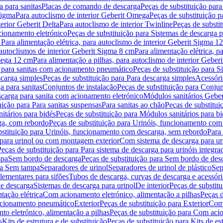
 para sanitas
Placas de comando de descarga
Peças de substituição par
Sigma
Para autoclismo de interior Geberit Omega
Peças de substituição p
terior Geberit Delta
Para autoclismo de interior Twinline
Peças de substit
cionamento eletrónico
Peças de substituição para Sistemas de descarga 
 Para alimentação elétrica, para autoclismo de interior Geberit Sigma 1
 autoclismos de interior Geberit Sigma 8 cm
Para alimentação elétrica, 
Omega 12 cm
Para alimentação a pilhas, para autoclismo de interior Gebe
 para sanitas com acionamento pneumático
Peças de substituição para 
scarga simples
Peças de substituição para Para descarga simples
Acessóri
a para sanitas
Conjuntos de instalação
Peças de substituição para Conjun
escarga para sanita com acionamento eletrónico
Módulos sanitários Geber
uição para Para sanitas suspensas
Para sanitas ao chão
Peças de substitui
itários para bidés
Peças de substituição para Módulos sanitários para bi
ga, com rebordo
Peças de substituição para Urinóis, funcionamento com
bstituição para Urinóis, funcionamento com descarga, sem rebordo
Para
 para urinol ou com montagem exterior
Com sistema de descarga para ur
Peças de substituição para Para sistema de descarga para urinóis integra
mpa
Sem bordo de descarga
Peças de substituição para Sem bordo de des
ara Sem tampa
Separadores de urinol
Separadores de urinol de plástico
Sep
lementares para sifões
Tubos de descarga, curvas de descarga e acessóri
de descarga
Sistemas de descarga para urinol
De interior
Peças de substitu
tação elétrica
Com acionamento eletrónico, alimentação a pilhas
Peças d
acionamento pneumático
Exterior
Peças de substituição para Exterior
Com 
o eletrónico, alimentação a pilhas
Peças de substituição para Com acio
s
Kits de estrutura e de substituição
Peças de substituição para Kits de est