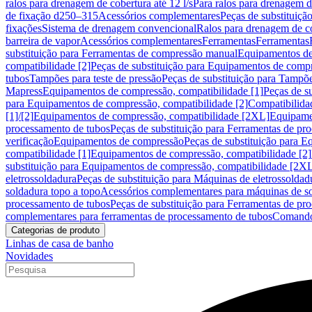
ralos para drenagem de cobertura até 12 l/s
Para ralos para drenagem de
de fixação d250–315
Acessórios complementares
Peças de substituiçã
fixações
Sistema de drenagem convencional
Ralos para drenagem de c
barreira de vapor
Acessórios complementares
Ferramentas
Ferramentas
substituição para Ferramentas de compressão manual
Equipamentos de
compatibilidade [2]
Peças de substituição para Equipamentos de compr
tubos
Tampões para teste de pressão
Peças de substituição para Tampõe
Mapress
Equipamentos de compressão, compatibilidade [1]
Peças de s
para Equipamentos de compressão, compatibilidade [2]
Compatibilida
[1]/[2]
Equipamentos de compressão, compatibilidade [2XL]
Equipamen
processamento de tubos
Peças de substituição para Ferramentas de pr
verificação
Equipamentos de compressão
Peças de substituição para 
compatibilidade [1]
Equipamentos de compressão, compatibilidade [2]
substituição para Equipamentos de compressão, compatibilidade [2X
eletrossoldadura
Peças de substituição para Máquinas de eletrossoldad
soldadura topo a topo
Acessórios complementares para máquinas de so
processamento de tubos
Peças de substituição para Ferramentas de pr
complementares para ferramentas de processamento de tubos
Comando
Categorias de produto
Linhas de casa de banho
Novidades