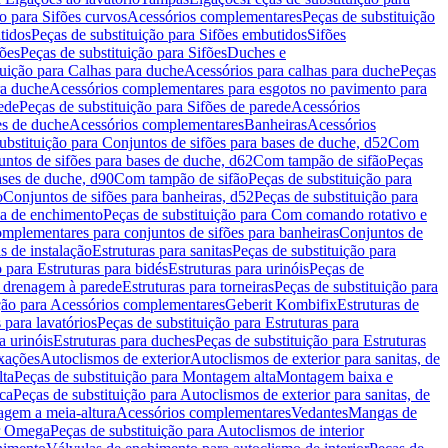
ão para Sifões curvos
Acessórios complementares
Peças de substituição
tidos
Peças de substituição para Sifões embutidos
Sifões
fões
Peças de substituição para Sifões
Duches e
tuição para Calhas para duche
Acessórios para calhas para duche
Peças
ra duche
Acessórios complementares para esgotos no pavimento para
ede
Peças de substituição para Sifões de parede
Acessórios
es de duche
Acessórios complementares
Banheiras
Acessórios
ubstituição para Conjuntos de sifões para bases de duche, d52
Com
untos de sifões para bases de duche, d62
Com tampão de sifão
Peças
ases de duche, d90
Com tampão de sifão
Peças de substituição para
o
Conjuntos de sifões para banheiras, d52
Peças de substituição para
a de enchimento
Peças de substituição para Com comando rotativo e
mplementares para conjuntos de sifões para banheiras
Conjuntos de
s de instalação
Estruturas para sanitas
Peças de substituição para
 para Estruturas para bidés
Estruturas para urinóis
Peças de
m drenagem à parede
Estruturas para torneiras
Peças de substituição para
ição para Acessórios complementares
Geberit Kombifix
Estruturas de
 para lavatórios
Peças de substituição para Estruturas para
a urinóis
Estruturas para duches
Peças de substituição para Estruturas
ixações
Autoclismos de exterior
Autoclismos de exterior para sanitas, de
ta
Peças de substituição para Montagem alta
Montagem baixa e
ica
Peças de substituição para Autoclismos de exterior para sanitas, de
gem a meia-altura
Acessórios complementares
Vedantes
Mangas de
or Omega
Peças de substituição para Autoclismos de interior