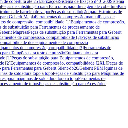
m de cobertura até 25 l/s
Fixações
Sistema de fixação d40–200
Sistema
a
Peças de substituição para Para ralos para drenagem de cobertura
Para
truturas de barreira de vapor
Peças de substituição para Estruturas de
 para Geberit Mepla
Ferramentas de compressão manual
Peças de
tos de compressão, compatibilidade [1]
Equipamentos de compressão,
s de substituição para Ferramentas de processamento de
Geberit Mapress
Peças de substituição para Ferramentas para Geberit
pamentos de compressão, compatibilidade [2]
Peças de substituição
 Compatibilidade dos equipamentos de compressão
uipamentos de compressão, compatibilidade [3]
Ferramentas de
o para Tampões para teste de pressão
Equipamento para
de [1]
Peças de substituição para Equipamentos de compressão,
de [2]
Equipamentos de compressão, compatibilidade [2XL]
Peças de
o para Ferramentas para Geberit Silent-db20/Geberit PE
Máquinas de
nas de soldadura topo a topo
Peças de substituição para Máquinas de
res para máquinas de soldadura topo a topo
Ferramentas de
rocessamento de tubos
Peças de substituição para Acessórios