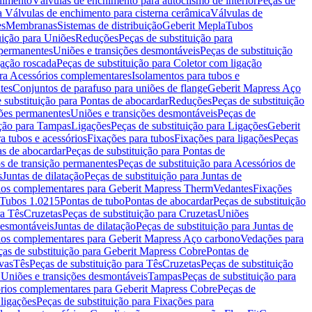
chimento
Válvulas de enchimento para autoclismo de interior
Peças de
a Válvulas de enchimento para cisterna cerâmica
Válvulas de
es
Membranas
Sistemas de distribuição
Geberit Mepla
Tubos
uição para Uniões
Reduções
Peças de substituição para
 permanentes
Uniões e transições desmontáveis
Peças de substituição
gação roscada
Peças de substituição para Coletor com ligação
ara Acessórios complementares
Isolamentos para tubos e
tes
Conjuntos de parafuso para uniões de flange
Geberit Mapress Aço
 substituição para Pontas de abocardar
Reduções
Peças de substituição
iões permanentes
Uniões e transições desmontáveis
Peças de
ição para Tampas
Ligações
Peças de substituição para Ligações
Geberit
a tubos e acessórios
Fixações para tubos
Fixações para ligações
Peças
as de abocardar
Peças de substituição para Pontas de
s de transição permanentes
Peças de substituição para Acessórios de
s
Juntas de dilatação
Peças de substituição para Juntas de
ios complementares para Geberit Mapress Therm
Vedantes
Fixações
Tubos 1.0215
Pontas de tubo
Pontas de abocardar
Peças de substituição
ra Tês
Cruzetas
Peças de substituição para Cruzetas
Uniões
desmontáveis
Juntas de dilatação
Peças de substituição para Juntas de
ios complementares para Geberit Mapress Aço carbono
Vedações para
ças de substituição para Geberit Mapress Cobre
Pontas de
vas
Tês
Peças de substituição para Tês
Cruzetas
Peças de substituição
a Uniões e transições desmontáveis
Tampas
Peças de substituição para
rios complementares para Geberit Mapress Cobre
Peças de
 ligações
Peças de substituição para Fixações para