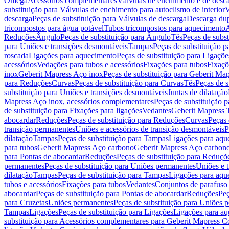
Omega
Acessórios complementares
Válvulas de enchimento e de desc
substituição para Válvulas de enchimento para autoclismo de interior
V
descarga
Peças de substituição para Válvulas de descarga
Descarga du
tricompostos para água potável
Tubos tricompostos para aquecimento
A
Reduções
Ângulo
Peças de substituição para Ângulo
Tês
Peças de subst
para Uniões e transições desmontáveis
Tampas
Peças de substituição 
roscada
Ligações para aquecimento
Peças de substituição para Ligaçõ
acessórios
Vedações para tubos e acessórios
Fixações para tubos
Fixaçõ
inox
Geberit Mapress Aço inox
Peças de substituição para Geberit Ma
para Reduções
Curvas
Peças de substituição para Curvas
Tês
Peças de s
substituição para Uniões e transições desmontáveis
Juntas de dilatação
Mapress Aço inox, acessórios complementares
Peças de substituição 
de substituição para Fixações para ligações
Vedantes
Geberit Mapress
abocardar
Reduções
Peças de substituição para Reduções
Curvas
Peças 
transição permanentes
Uniões e acessórios de transição desmontáveis
P
dilatação
Tampas
Peças de substituição para Tampas
Ligações para aqu
para tubos
Geberit Mapress Aço carbono
Geberit Mapress Aço carbon
para Pontas de abocardar
Reduções
Peças de substituição para Reduçõ
permanentes
Peças de substituição para Uniões permanentes
Uniões e 
dilatação
Tampas
Peças de substituição para Tampas
Ligações para aqu
tubos e acessórios
Fixações para tubos
Vedantes
Conjuntos de parafuso 
abocardar
Peças de substituição para Pontas de abocardar
Reduções
Peç
para Cruzetas
Uniões permanentes
Peças de substituição para Uniões 
Tampas
Ligações
Peças de substituição para Ligações
Ligações para a
substituição para Acessórios complementares para Geberit Mapress C