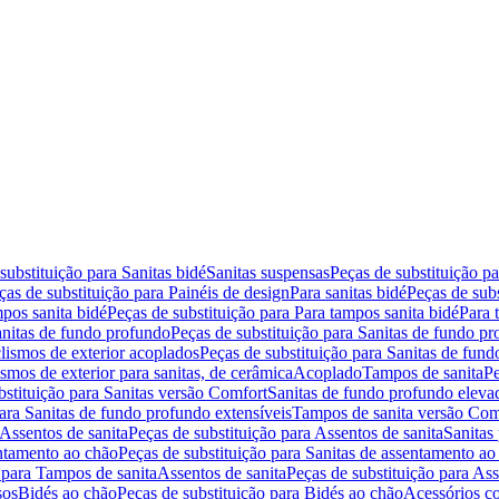
substituição para Sanitas bidé
Sanitas suspensas
Peças de substituição p
ças de substituição para Painéis de design
Para sanitas bidé
Peças de subs
pos sanita bidé
Peças de substituição para Para tampos sanita bidé
Para 
nitas de fundo profundo
Peças de substituição para Sanitas de fundo p
lismos de exterior acoplados
Peças de substituição para Sanitas de fund
smos de exterior para sanitas, de cerâmica
Acoplado
Tampos de sanita
Pe
bstituição para Sanitas versão Comfort
Sanitas de fundo profundo eleva
para Sanitas de fundo profundo extensíveis
Tampos de sanita versão Com
Assentos de sanita
Peças de substituição para Assentos de sanita
Sanitas 
entamento ao chão
Peças de substituição para Sanitas de assentamento ao
 para Tampos de sanita
Assentos de sanita
Peças de substituição para Ass
sos
Bidés ao chão
Peças de substituição para Bidés ao chão
Acessórios c