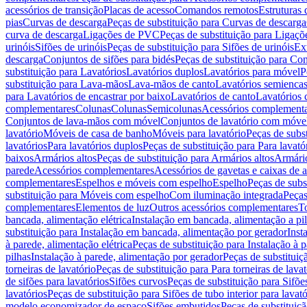
acessórios de transição
Placas de acesso
Comandos remotos
Estruturas 
pias
Curvas de descarga
Peças de substituição para Curvas de descarga
curva de descarga
Ligações de PVC
Peças de substituição para Ligaç
urinóis
Sifões de urinóis
Peças de substituição para Sifões de urinóis
Ex
descarga
Conjuntos de sifões para bidés
Peças de substituição para Con
substituição para Lavatórios
Lavatórios duplos
Lavatórios para móvel
P
substituição para Lava-mãos
Lava-mãos de canto
Lavatórios semiencas
para Lavatórios de encastrar por baixo
Lavatórios de canto
Lavatórios 
complementares
Colunas
Colunas
Semicolunas
Acessórios complementa
Conjuntos de lava-mãos com móvel
Conjuntos de lavatório com móve
lavatório
Móveis de casa de banho
Móveis para lavatório
Peças de subst
lavatórios
Para lavatórios duplos
Peças de substituição para Para lavató
baixos
Armários altos
Peças de substituição para Armários altos
Armári
parede
Acessórios complementares
Acessórios de gavetas e caixas de 
complementares
Espelhos e móveis com espelho
Espelho
Peças de subs
substituição para Móveis com espelho
Com iluminação integrada
Peças
complementares
Elementos de luz
Outros acessórios complementares
T
bancada, alimentação elétrica
Instalação em bancada, alimentação a pi
substituição para Instalação em bancada, alimentação por gerador
Inst
à parede, alimentação elétrica
Peças de substituição para Instalação à p
pilhas
Instalação à parede, alimentação por gerador
Peças de substituiç
torneiras de lavatório
Peças de substituição para Para torneiras de lavat
de sifões para lavatórios
Sifões curvos
Peças de substituição para Sifõe
lavatórios
Peças de substituição para Sifões de tubo interior para lavató
modelo economizador de espaço
Sifões embutidos
Peças de substituiç