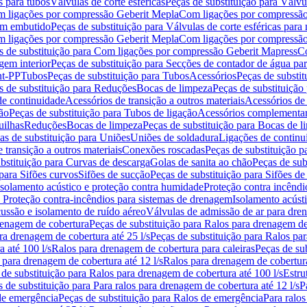
s para tubos
Válvulas de corte esféricas
Peças de substituição para Válvul
om ligações por compressão Geberit Mepla
Com ligações por compressão
gem embutido
Peças de substituição para Válvulas de corte esféricas pa
om ligações por compressão Geberit Mepla
Com ligações por compressã
s de substituição para Com ligações por compressão Geberit Mapress
Co
gem interior
Peças de substituição para Secções de contador de água pa
nt-PP
Tubos
Peças de substituição para Tubos
Acessórios
Peças de substit
s de substituição para Reduções
Bocas de limpeza
Peças de substituição
de continuidade
Acessórios de transição a outros materiais
Acessórios de
ão
Peças de substituição para Tubos de ligação
Acessórios complementa
uilhas
Reduções
Bocas de limpeza
Peças de substituição para Bocas de 
as de substituição para Uniões
Uniões de soldadura
Ligações de continu
 transição a outros materiais
Conexões roscadas
Peças de substituição 
bstituição para Curvas de descarga
Golas de sanita ao chão
Peças de sub
 para Sifões curvos
Sifões de sucção
Peças de substituição para Sifões de
 isolamento acústico e proteção contra humidade
Proteção contra incêndi
a Proteção contra-incêndios para sistemas de drenagem
Isolamento acúst
cussão e isolamento de ruído aéreo
Válvulas de admissão de ar para dr
renagem de cobertura
Peças de substituição para Ralos para drenagem d
ra drenagem de cobertura até 25 l/s
Peças de substituição para Ralos par
 até 100 l/s
Ralos para drenagem de cobertura para caleiras
Peças de su
 para drenagem de cobertura até 12 l/s
Ralos para drenagem de cobertura
 de substituição para Ralos para drenagem de cobertura até 100 l/s
Estru
 de substituição para Para ralos para drenagem de cobertura até 12 l/s
P
de emergência
Peças de substituição para Ralos de emergência
Para ralos