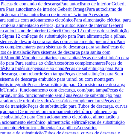
a Placas de comando de descarga
Para autoclismo de interior Geberit
ara Para autoclismo de interior Geberit Omega
Para autoclismo de
uição para Para autoclismo de interior Twinline
Acessórios
para sanitas com acionamento eletrónico
Para alimentação elétrica, para
2 cm
Para alimentação elétrica, para autoclismos de interior Geberit
para autoclismo de interior Geberit Omega 12 cm
Peças de substituição
rit Sigma 12 cm
Peças de substituição para Para alimentação a pilhas,
Sistemas de descarga para sanitas com acionamento pneumático
Para
os complementares para sistemas de descarga para sanitas
Peças de
tos de instalação
Para sistemas de descarga para sanita com
it Monolith
Módulos sanitários para sanitas
Peças de substituição para
ção para Para sanitas ao chão
Acessórios complementares
Peças de
dés
Para bidés suspensos e ao chão
Peças de substituição para Para
 descarga, com rebordo
Sem tampa
Peças de substituição para Sem
 sistema de descarga embutido para urinol ou com montagem
inóis integrado
Peças de substituição para Com sistema de descarga
do
Urinóis, funcionamento com descarga, com/para tampa
Peças de
carga
Urinóis, funcionamento sem água
Peças de substituição para
aradores de urinol de vidro
Acessórios complementares
Peças de
os de transição
Peças de substituição para Tubos de descarga, curvas
ição para De interior
Com acionamento eletrónico, alimentação
e substituição para Com acionamento eletrónico, alimentação a
acionamento eletrónico, alimentação elétrica
Peças de substituição
namento eletrónico, alimentação a pilhas
Acessórios
rutura e de substituição
Tubos de descarga, curvas de descarga e