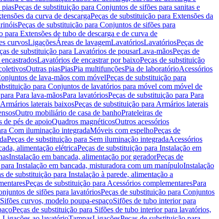
 pias
Peças de substituição para Conjuntos de sifões para sanitas e
tensões da curva de descarga
Peças de substituição para Extensões da
rinóis
Peças de substituição para Conjuntos de sifões para
ão para Extensões de tubo de descarga e de curva de
ões curvos
Ligações
Áreas de lavagem
Lavatórios
Lavatórios
Peças de
ças de substituição para Lavatórios de pousar
Lava-mãos
Peças de
 encastrados
Lavatórios de encastrar por baixo
Peças de substituição
coletivos
Outras pias
Pias
Pia multifunções
Pia de laboratório
Acessórios
onjuntos de lava-mãos com móvel
Peças de substituição para
ubstituição para Conjuntos de lavatórios para móvel com móvel de
 para Para lava-mãos
Para lavatórios
Peças de substituição para Para
Armários laterais baixos
Peças de substituição para Armários laterais
ensos
Outro mobiliário de casa de banho
Prateleiras de
 de pés de apoio
Quadros magnéticos
Outros acessórios
para Com iluminação integrada
Móveis com espelho
Peças de
ada
Peças de substituição para Sem iluminação integrada
Acessórios
ada, alimentação elétrica
Peças de substituição para Instalação em
has
Instalação em bancada, alimentação por gerador
Peças de
o para Instalação em bancada, misturadora com um manípulo
Instalação
s de substituição para Instalação à parede, alimentação a
mentares
Peças de substituição para Acessórios complementares
Para
njuntos de sifões para lavatórios
Peças de substituição para Conjuntos
a Sifões curvos, modelo poupa-espaço
Sifões de tubo interior para
paço
Peças de substituição para Sifões de tubo interior para lavatórios,
a Ligações ao lavatório
Tampas
Ligações
Peças de substituição para