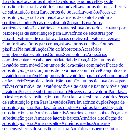
Lavatórios
Lavatórios duplos
Lavatórios para móvel
Peças de
substituição para Lavatórios para móvel
Lavatórios de pousar
Peças
de substituição para Lavatórios de pousar
Lava-mãos
Peças de
substituição para Lava-mãos
Lava-mãos de canto
Lavatórios
semiencastrados
Peças de substituição para Lavatórios
semiencastrados
Lavatórios encastrados
Lavatórios de encastrar por
baixo
Peças de substituição para Lavatórios de encastrar por
baixo
Lavatórios de canto
Lavatórios coletivos
Lavatórios versão
Comfort
Lavatórios para crianças
Lavatórios coletivos
Outras
pias
Pias
Pia multifunções
Pia de laboratório
Acessórios
complementares
Colunas
Colunas
Semicolunas
Acessórios
complementares
Acabamento
Material de fixação
Conjuntos de
lavatório com móvel
Conjuntos de lava-mãos com móvel
Peças de
substituição para Conjuntos de lava-mãos com móvel
Conjuntos de
lavatório com móvel
Conjuntos de lavatórios para móvel com móvel
de lavatório
Peças de substituição para Conjuntos de lavatórios para
móvel com móvel de lavatório
Móveis de casa de banho
Móveis para
lavatório
Peças de substituição para Móveis para lavatório
Para lava-
mãos
Peças de substituição para Para lava-mãos
Para lavatórios
Peças
de substituição para Para lavatórios
Para lavatórios duplos
Peças de
substituição para Para lavatórios duplos
Armários laterais
Peças de
substituição para Armários laterais
Armários laterais baixos
Peças de
substituição para Armários laterais baixos
Armários altos
Peças de
substituição para Armários altos
Armários médios
Armários
suspensos
Peças de substituição para Armários suspensos
Outro