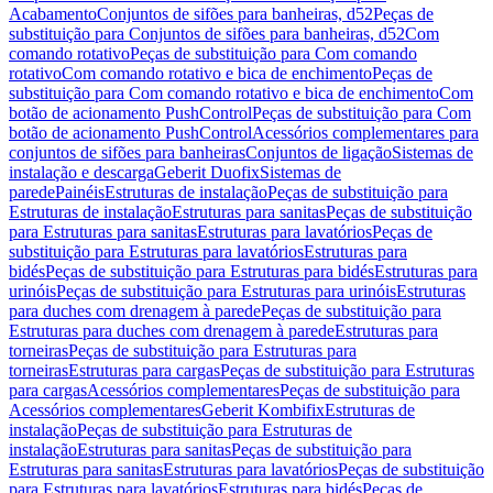
Acabamento
Conjuntos de sifões para banheiras, d52
Peças de
substituição para Conjuntos de sifões para banheiras, d52
Com
comando rotativo
Peças de substituição para Com comando
rotativo
Com comando rotativo e bica de enchimento
Peças de
substituição para Com comando rotativo e bica de enchimento
Com
botão de acionamento PushControl
Peças de substituição para Com
botão de acionamento PushControl
Acessórios complementares para
conjuntos de sifões para banheiras
Conjuntos de ligação
Sistemas de
instalação e descarga
Geberit Duofix
Sistemas de
parede
Painéis
Estruturas de instalação
Peças de substituição para
Estruturas de instalação
Estruturas para sanitas
Peças de substituição
para Estruturas para sanitas
Estruturas para lavatórios
Peças de
substituição para Estruturas para lavatórios
Estruturas para
bidés
Peças de substituição para Estruturas para bidés
Estruturas para
urinóis
Peças de substituição para Estruturas para urinóis
Estruturas
para duches com drenagem à parede
Peças de substituição para
Estruturas para duches com drenagem à parede
Estruturas para
torneiras
Peças de substituição para Estruturas para
torneiras
Estruturas para cargas
Peças de substituição para Estruturas
para cargas
Acessórios complementares
Peças de substituição para
Acessórios complementares
Geberit Kombifix
Estruturas de
instalação
Peças de substituição para Estruturas de
instalação
Estruturas para sanitas
Peças de substituição para
Estruturas para sanitas
Estruturas para lavatórios
Peças de substituição
para Estruturas para lavatórios
Estruturas para bidés
Peças de