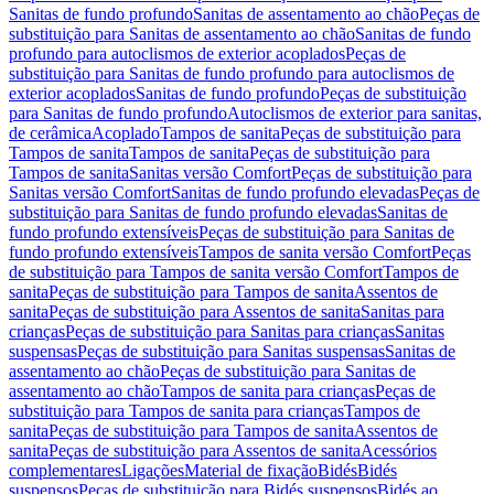
Sanitas de fundo profundo
Sanitas de assentamento ao chão
Peças de
substituição para Sanitas de assentamento ao chão
Sanitas de fundo
profundo para autoclismos de exterior acoplados
Peças de
substituição para Sanitas de fundo profundo para autoclismos de
exterior acoplados
Sanitas de fundo profundo
Peças de substituição
para Sanitas de fundo profundo
Autoclismos de exterior para sanitas,
de cerâmica
Acoplado
Tampos de sanita
Peças de substituição para
Tampos de sanita
Tampos de sanita
Peças de substituição para
Tampos de sanita
Sanitas versão Comfort
Peças de substituição para
Sanitas versão Comfort
Sanitas de fundo profundo elevadas
Peças de
substituição para Sanitas de fundo profundo elevadas
Sanitas de
fundo profundo extensíveis
Peças de substituição para Sanitas de
fundo profundo extensíveis
Tampos de sanita versão Comfort
Peças
de substituição para Tampos de sanita versão Comfort
Tampos de
sanita
Peças de substituição para Tampos de sanita
Assentos de
sanita
Peças de substituição para Assentos de sanita
Sanitas para
crianças
Peças de substituição para Sanitas para crianças
Sanitas
suspensas
Peças de substituição para Sanitas suspensas
Sanitas de
assentamento ao chão
Peças de substituição para Sanitas de
assentamento ao chão
Tampos de sanita para crianças
Peças de
substituição para Tampos de sanita para crianças
Tampos de
sanita
Peças de substituição para Tampos de sanita
Assentos de
sanita
Peças de substituição para Assentos de sanita
Acessórios
complementares
Ligações
Material de fixação
Bidés
Bidés
suspensos
Peças de substituição para Bidés suspensos
Bidés ao