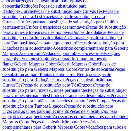
abocardar
Peças de substituição para Pontas de
abocardar
Reduções
Peças de substituição para
Reduções
Curvas
Peças de substituição para Curvas
Tês
Peças de
substituição para Tês
Cruzetas
Peças de substituição para
Cruzetas
Uniões permanentes
Peças de substituição para Uniões
permanentes
Uniões e transições desmontáveis
Peças de substituição
para Uniões e transições desmontáveis
Juntas de dilatação
Peças de
substituição para Juntas de dilatação
Tampas
Peças de substituição
para Tampas
Ligações para aquecimento
Peças de substituição para
Ligações para aquecimento
Acessórios complementares para Geberit
Mapress Aço carbono
Vedações para tubos e acessórios
Fixações
para tubos
Vedantes
Conjuntos de parafuso para uniões de
flange
Geberit Mapress Cobre
Geberit Mapress Cobre
Peças de
substituição para Geberit Mapress Cobre
Pontas de abocardar
Peças
de substituição para Pontas de abocardar
Reduções
Peças de
substituição para Reduções
Curvas
Peças de substituição para
Curvas
Tês
Peças de substituição para Tês
Cruzetas
Peças de
substituição para Cruzetas
Uniões permanentes
Peças de substituição
para Uniões permanentes
Uniões e transições desmontáveis
Peças de
substituição para Uniões e transições desmontáveis
Tampas
Peças de
substituição para Tampas
Ligações
Peças de substituição para
Ligações
Ligações para aquecimento
Peças de substituição para
Ligações para aquecimento
Acessórios complementares para Geberit
Mapress Cobre
Peças de substituição para Acessórios
complementares para Geberit Mapress Cobre
Vedações para tubos e