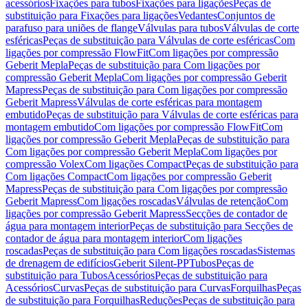
acessórios
Fixações para tubos
Fixações para ligações
Peças de
substituição para Fixações para ligações
Vedantes
Conjuntos de
parafuso para uniões de flange
Válvulas para tubos
Válvulas de corte
esféricas
Peças de substituição para Válvulas de corte esféricas
Com
ligações por compressão FlowFit
Com ligações por compressão
Geberit Mepla
Peças de substituição para Com ligações por
compressão Geberit Mepla
Com ligações por compressão Geberit
Mapress
Peças de substituição para Com ligações por compressão
Geberit Mapress
Válvulas de corte esféricas para montagem
embutido
Peças de substituição para Válvulas de corte esféricas para
montagem embutido
Com ligações por compressão FlowFit
Com
ligações por compressão Geberit Mepla
Peças de substituição para
Com ligações por compressão Geberit Mepla
Com ligações por
compressão Volex
Com ligações Compact
Peças de substituição para
Com ligações Compact
Com ligações por compressão Geberit
Mapress
Peças de substituição para Com ligações por compressão
Geberit Mapress
Com ligações roscadas
Válvulas de retenção
Com
ligações por compressão Geberit Mapress
Secções de contador de
água para montagem interior
Peças de substituição para Secções de
contador de água para montagem interior
Com ligações
roscadas
Peças de substituição para Com ligações roscadas
Sistemas
de drenagem de edifícios
Geberit Silent-PP
Tubos
Peças de
substituição para Tubos
Acessórios
Peças de substituição para
Acessórios
Curvas
Peças de substituição para Curvas
Forquilhas
Peças
de substituição para Forquilhas
Reduções
Peças de substituição para