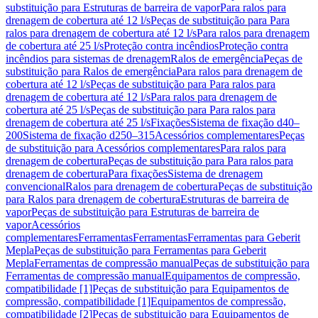
substituição para Estruturas de barreira de vapor
Para ralos para
drenagem de cobertura até 12 l/s
Peças de substituição para Para
ralos para drenagem de cobertura até 12 l/s
Para ralos para drenagem
de cobertura até 25 l/s
Proteção contra incêndios
Proteção contra
incêndios para sistemas de drenagem
Ralos de emergência
Peças de
substituição para Ralos de emergência
Para ralos para drenagem de
cobertura até 12 l/s
Peças de substituição para Para ralos para
drenagem de cobertura até 12 l/s
Para ralos para drenagem de
cobertura até 25 l/s
Peças de substituição para Para ralos para
drenagem de cobertura até 25 l/s
Fixações
Sistema de fixação d40–
200
Sistema de fixação d250–315
Acessórios complementares
Peças
de substituição para Acessórios complementares
Para ralos para
drenagem de cobertura
Peças de substituição para Para ralos para
drenagem de cobertura
Para fixações
Sistema de drenagem
convencional
Ralos para drenagem de cobertura
Peças de substituição
para Ralos para drenagem de cobertura
Estruturas de barreira de
vapor
Peças de substituição para Estruturas de barreira de
vapor
Acessórios
complementares
Ferramentas
Ferramentas
Ferramentas para Geberit
Mepla
Peças de substituição para Ferramentas para Geberit
Mepla
Ferramentas de compressão manual
Peças de substituição para
Ferramentas de compressão manual
Equipamentos de compressão,
compatibilidade [1]
Peças de substituição para Equipamentos de
compressão, compatibilidade [1]
Equipamentos de compressão,
compatibilidade [2]
Peças de substituição para Equipamentos de