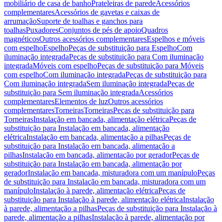
mobiliário de casa de banho
Prateleiras de parede
Acessórios
complementares
Acessórios de gavetas e caixas de
arrumação
Suporte de toalhas e ganchos para
toalhas
Puxadores
Conjuntos de pés de apoio
Quadros
magnéticos
Outros acessórios complementares
Espelhos e móveis
com espelho
Espelho
Peças de substituição para Espelho
Com
iluminação integrada
Peças de substituição para Com iluminação
integrada
Móveis com espelho
Peças de substituição para Móveis
com espelho
Com iluminação integrada
Peças de substituição para
Com iluminação integrada
Sem iluminação integrada
Peças de
substituição para Sem iluminação integrada
Acessórios
complementares
Elementos de luz
Outros acessórios
complementares
Torneiras
Torneiras
Peças de substituição para
Torneiras
Instalação em bancada, alimentação elétrica
Peças de
substituição para Instalação em bancada, alimentação
elétrica
Instalação em bancada, alimentação a pilhas
Peças de
substituição para Instalação em bancada, alimentação a
pilhas
Instalação em bancada, alimentação por gerador
Peças de
substituição para Instalação em bancada, alimentação por
gerador
Instalação em bancada, misturadora com um manípulo
Peças
de substituição para Instalação em bancada, misturadora com um
manípulo
Instalação à parede, alimentação elétrica
Peças de
substituição para Instalação à parede, alimentação elétrica
Instalação
à parede, alimentação a pilhas
Peças de substituição para Instalação à
parede, alimentação a pilhas
Instalação à parede, alimentação por