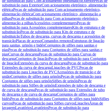
de substituição para Com acionamento pneumático
Exterior
Peças de
substituição para Exterior
Com acionamento eletrónico, alimentação
elétrica
Peças de substituição para Com acionamento eletrónico,
alimentação elétrica
Com acionamento eletrónico, alimentação a
pilhas
Peças de substituição para Com acionamento eletrónico,
alimentação a pilhas
Acessórios complementares
Peças de
substituição para Acessórios complementares
Kits de estrutura e de
substituição
Peças de substituição para Kits de estrutura e de
substituição
Tubos de descarga, curvas de descarga e acessórios de
transição
Placas de acesso
Comandos remotos
Estruturas de ligação
para sanitas, urinóis e bidés
Conjuntos de sifões para sanitas e
pias
Peças de substituição para Conjuntos de sifões para sanitas e
pias
Curvas de descarga
Peças de substituição para Curvas de
descarga
Conjuntos de ligação
Peças de substituição para Conjuntos
de ligação
Extensões da curva de descarga
Peças de substituição para
Extensões da curva de descarga
Ligações de PVC
Peças de
substituição para Ligações de PVC
Acessórios de transição e de
união
Conjuntos de sifões para urinóis
Peças de substituição para
Conjuntos de sifões para urinóis
Sifões de urinóis
Peças de
substituição para Sifões de urinóis
Extensões de tubo de descarga e
de curva de descarga
Peças de substituição para Extensões de tubo
de descarga e de curva de descarga
Conjuntos de sifões para
bidés
Peças de substituição para Conjuntos de sifões para bidés
Sifões
curvos
Peças de substituição para Sifões curvos
Ligações
Áreas de
lavagem
Lavatórios
Lavatórios
Peças de substituição para