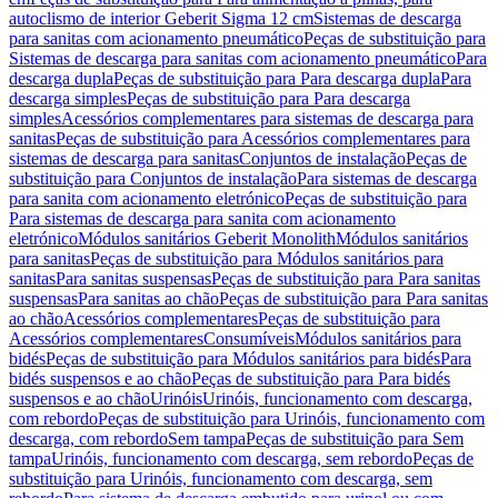
autoclismo de interior Geberit Sigma 12 cm
Sistemas de descarga
para sanitas com acionamento pneumático
Peças de substituição para
Sistemas de descarga para sanitas com acionamento pneumático
Para
descarga dupla
Peças de substituição para Para descarga dupla
Para
descarga simples
Peças de substituição para Para descarga
simples
Acessórios complementares para sistemas de descarga para
sanitas
Peças de substituição para Acessórios complementares para
sistemas de descarga para sanitas
Conjuntos de instalação
Peças de
substituição para Conjuntos de instalação
Para sistemas de descarga
para sanita com acionamento eletrónico
Peças de substituição para
Para sistemas de descarga para sanita com acionamento
eletrónico
Módulos sanitários Geberit Monolith
Módulos sanitários
para sanitas
Peças de substituição para Módulos sanitários para
sanitas
Para sanitas suspensas
Peças de substituição para Para sanitas
suspensas
Para sanitas ao chão
Peças de substituição para Para sanitas
ao chão
Acessórios complementares
Peças de substituição para
Acessórios complementares
Consumíveis
Módulos sanitários para
bidés
Peças de substituição para Módulos sanitários para bidés
Para
bidés suspensos e ao chão
Peças de substituição para Para bidés
suspensos e ao chão
Urinóis
Urinóis, funcionamento com descarga,
com rebordo
Peças de substituição para Urinóis, funcionamento com
descarga, com rebordo
Sem tampa
Peças de substituição para Sem
tampa
Urinóis, funcionamento com descarga, sem rebordo
Peças de
substituição para Urinóis, funcionamento com descarga, sem