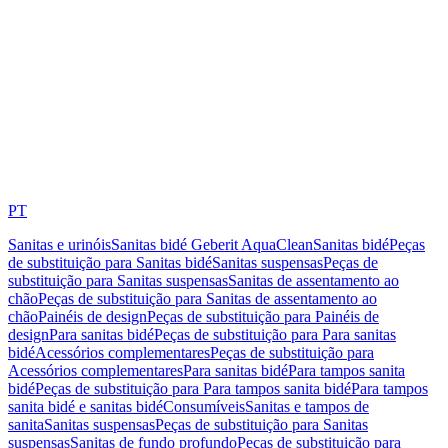
PT
Sanitas e urinóis
Sanitas bidé Geberit AquaClean
Sanitas bidé
Peças
de substituição para Sanitas bidé
Sanitas suspensas
Peças de
substituição para Sanitas suspensas
Sanitas de assentamento ao
chão
Peças de substituição para Sanitas de assentamento ao
chão
Painéis de design
Peças de substituição para Painéis de
design
Para sanitas bidé
Peças de substituição para Para sanitas
bidé
Acessórios complementares
Peças de substituição para
Acessórios complementares
Para sanitas bidé
Para tampos sanita
bidé
Peças de substituição para Para tampos sanita bidé
Para tampos
sanita bidé e sanitas bidé
Consumíveis
Sanitas e tampos de
sanita
Sanitas suspensas
Peças de substituição para Sanitas
suspensas
Sanitas de fundo profundo
Peças de substituição para