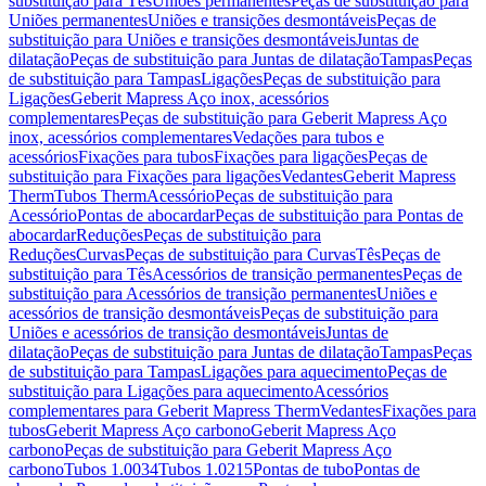
substituição para Tês
Uniões permanentes
Peças de substituição para
Uniões permanentes
Uniões e transições desmontáveis
Peças de
substituição para Uniões e transições desmontáveis
Juntas de
dilatação
Peças de substituição para Juntas de dilatação
Tampas
Peças
de substituição para Tampas
Ligações
Peças de substituição para
Ligações
Geberit Mapress Aço inox, acessórios
complementares
Peças de substituição para Geberit Mapress Aço
inox, acessórios complementares
Vedações para tubos e
acessórios
Fixações para tubos
Fixações para ligações
Peças de
substituição para Fixações para ligações
Vedantes
Geberit Mapress
Therm
Tubos Therm
Acessório
Peças de substituição para
Acessório
Pontas de abocardar
Peças de substituição para Pontas de
abocardar
Reduções
Peças de substituição para
Reduções
Curvas
Peças de substituição para Curvas
Tês
Peças de
substituição para Tês
Acessórios de transição permanentes
Peças de
substituição para Acessórios de transição permanentes
Uniões e
acessórios de transição desmontáveis
Peças de substituição para
Uniões e acessórios de transição desmontáveis
Juntas de
dilatação
Peças de substituição para Juntas de dilatação
Tampas
Peças
de substituição para Tampas
Ligações para aquecimento
Peças de
substituição para Ligações para aquecimento
Acessórios
complementares para Geberit Mapress Therm
Vedantes
Fixações para
tubos
Geberit Mapress Aço carbono
Geberit Mapress Aço
carbono
Peças de substituição para Geberit Mapress Aço
carbono
Tubos 1.0034
Tubos 1.0215
Pontas de tubo
Pontas de