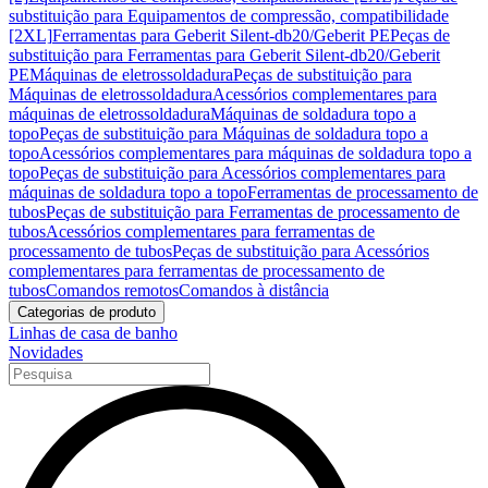
substituição para Equipamentos de compressão, compatibilidade
[2XL]
Ferramentas para Geberit Silent-db20/Geberit PE
Peças de
substituição para Ferramentas para Geberit Silent-db20/Geberit
PE
Máquinas de eletrossoldadura
Peças de substituição para
Máquinas de eletrossoldadura
Acessórios complementares para
máquinas de eletrossoldadura
Máquinas de soldadura topo a
topo
Peças de substituição para Máquinas de soldadura topo a
topo
Acessórios complementares para máquinas de soldadura topo a
topo
Peças de substituição para Acessórios complementares para
máquinas de soldadura topo a topo
Ferramentas de processamento de
tubos
Peças de substituição para Ferramentas de processamento de
tubos
Acessórios complementares para ferramentas de
processamento de tubos
Peças de substituição para Acessórios
complementares para ferramentas de processamento de
tubos
Comandos remotos
Comandos à distância
Categorias de produto
Linhas de casa de banho
Novidades