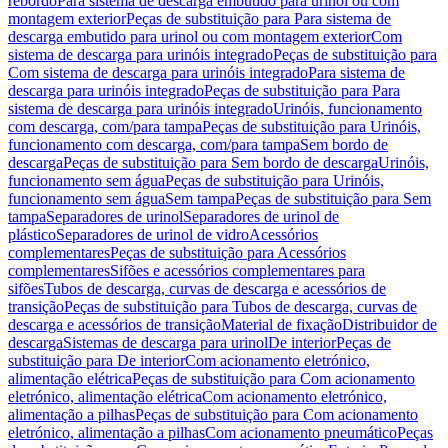
rebordo
Para sistema de descarga embutido para urinol ou com
montagem exterior
Peças de substituição para Para sistema de
descarga embutido para urinol ou com montagem exterior
Com
sistema de descarga para urinóis integrado
Peças de substituição para
Com sistema de descarga para urinóis integrado
Para sistema de
descarga para urinóis integrado
Peças de substituição para Para
sistema de descarga para urinóis integrado
Urinóis, funcionamento
com descarga, com/para tampa
Peças de substituição para Urinóis,
funcionamento com descarga, com/para tampa
Sem bordo de
descarga
Peças de substituição para Sem bordo de descarga
Urinóis,
funcionamento sem água
Peças de substituição para Urinóis,
funcionamento sem água
Sem tampa
Peças de substituição para Sem
tampa
Separadores de urinol
Separadores de urinol de
plástico
Separadores de urinol de vidro
Acessórios
complementares
Peças de substituição para Acessórios
complementares
Sifões e acessórios complementares para
sifões
Tubos de descarga, curvas de descarga e acessórios de
transição
Peças de substituição para Tubos de descarga, curvas de
descarga e acessórios de transição
Material de fixação
Distribuidor de
descarga
Sistemas de descarga para urinol
De interior
Peças de
substituição para De interior
Com acionamento eletrónico,
alimentação elétrica
Peças de substituição para Com acionamento
eletrónico, alimentação elétrica
Com acionamento eletrónico,
alimentação a pilhas
Peças de substituição para Com acionamento
eletrónico, alimentação a pilhas
Com acionamento pneumático
Peças