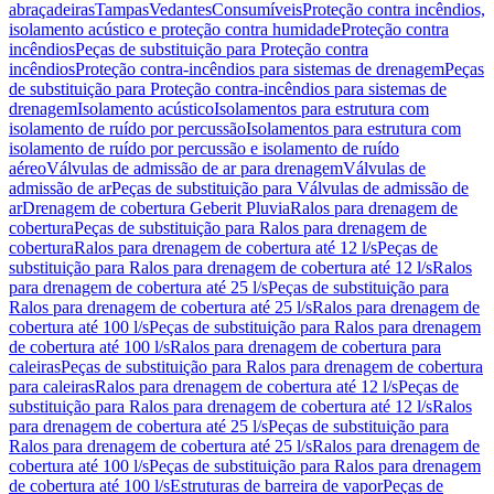
abraçadeiras
Tampas
Vedantes
Consumíveis
Proteção contra incêndios,
isolamento acústico e proteção contra humidade
Proteção contra
incêndios
Peças de substituição para Proteção contra
incêndios
Proteção contra-incêndios para sistemas de drenagem
Peças
de substituição para Proteção contra-incêndios para sistemas de
drenagem
Isolamento acústico
Isolamentos para estrutura com
isolamento de ruído por percussão
Isolamentos para estrutura com
isolamento de ruído por percussão e isolamento de ruído
aéreo
Válvulas de admissão de ar para drenagem
Válvulas de
admissão de ar
Peças de substituição para Válvulas de admissão de
ar
Drenagem de cobertura Geberit Pluvia
Ralos para drenagem de
cobertura
Peças de substituição para Ralos para drenagem de
cobertura
Ralos para drenagem de cobertura até 12 l/s
Peças de
substituição para Ralos para drenagem de cobertura até 12 l/s
Ralos
para drenagem de cobertura até 25 l/s
Peças de substituição para
Ralos para drenagem de cobertura até 25 l/s
Ralos para drenagem de
cobertura até 100 l/s
Peças de substituição para Ralos para drenagem
de cobertura até 100 l/s
Ralos para drenagem de cobertura para
caleiras
Peças de substituição para Ralos para drenagem de cobertura
para caleiras
Ralos para drenagem de cobertura até 12 l/s
Peças de
substituição para Ralos para drenagem de cobertura até 12 l/s
Ralos
para drenagem de cobertura até 25 l/s
Peças de substituição para
Ralos para drenagem de cobertura até 25 l/s
Ralos para drenagem de
cobertura até 100 l/s
Peças de substituição para Ralos para drenagem
de cobertura até 100 l/s
Estruturas de barreira de vapor
Peças de