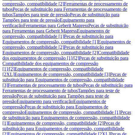
compressão, compatibilidade [2]
Ferramentas de processamento de
tubos
Peças de substituição para Ferramentas de processamento de
tubos
Tampões para teste de pressão
Peças de substituição para
Tampões para teste de pressão
Equipamento para
verificação
Ferramentas para Geberit Mapress
Peças de substituição
para Ferramentas para Geberit Mapress
Equipamentos de
compressão, compatibilidade [1]
Peças de substituição para
Equipamentos de compressão, compatibilidade [1]
Equipamentos de
compressão, compatibilidade [2]
Peças de substituição para
Equipamentos de compressão, compatibilidade [2]
Compatibilidade
dos equipamentos de compressão [1]/[2]
Peças de substituição para
Compatibilidade dos equipamentos de compressão
[1]/[2]
Equipamentos de compressão, compatibilidade
[2XL]
Equipamentos de compressão, compatibilidade [3]
Peças de
substituição para Equipamentos de compressão, compatibilidade
[3]
Ferramentas de processamento de tubos
Peças de substituição para
Ferramentas de processamento de tubos
Tampões para teste de
pressão
Peças de substituição para Tampões para teste de
pressão
Equipamento para verificação
Equipamentos de
compressão
Peças de substituição para Equipamentos de
compressão
Equipamentos de compressão, compatibilidade [1]
Peças
de substituição para Equipamentos de compressão, compatibilidade
[1]
Equipamentos de compressão, compatibilidade [2]
Peças de
substituição para Equipamentos de compressão, compatibilidade
[2]
Equipamentos de compressão, compatibilidade [2XL]
Peças de