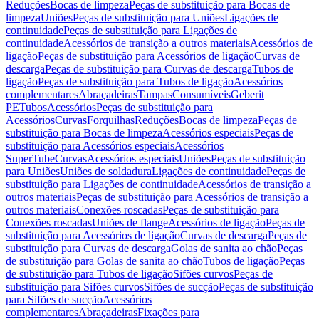
Reduções
Bocas de limpeza
Peças de substituição para Bocas de
limpeza
Uniões
Peças de substituição para Uniões
Ligações de
continuidade
Peças de substituição para Ligações de
continuidade
Acessórios de transição a outros materiais
Acessórios de
ligação
Peças de substituição para Acessórios de ligação
Curvas de
descarga
Peças de substituição para Curvas de descarga
Tubos de
ligação
Peças de substituição para Tubos de ligação
Acessórios
complementares
Abraçadeiras
Tampas
Consumíveis
Geberit
PE
Tubos
Acessórios
Peças de substituição para
Acessórios
Curvas
Forquilhas
Reduções
Bocas de limpeza
Peças de
substituição para Bocas de limpeza
Acessórios especiais
Peças de
substituição para Acessórios especiais
Acessórios
SuperTube
Curvas
Acessórios especiais
Uniões
Peças de substituição
para Uniões
Uniões de soldadura
Ligações de continuidade
Peças de
substituição para Ligações de continuidade
Acessórios de transição a
outros materiais
Peças de substituição para Acessórios de transição a
outros materiais
Conexões roscadas
Peças de substituição para
Conexões roscadas
Uniões de flange
Acessórios de ligação
Peças de
substituição para Acessórios de ligação
Curvas de descarga
Peças de
substituição para Curvas de descarga
Golas de sanita ao chão
Peças
de substituição para Golas de sanita ao chão
Tubos de ligação
Peças
de substituição para Tubos de ligação
Sifões curvos
Peças de
substituição para Sifões curvos
Sifões de sucção
Peças de substituição
para Sifões de sucção
Acessórios
complementares
Abraçadeiras
Fixações para