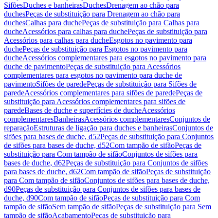
Sifões
Duches e banheiras
Duches
Drenagem ao chão para
duches
Peças de substituição para Drenagem ao chão para
duches
Calhas para duche
Peças de substituição para Calhas para
duche
Acessórios para calhas para duche
Peças de substituição para
Acessórios para calhas para duche
Esgotos no pavimento para
duche
Peças de substituição para Esgotos no pavimento para
duche
Acessórios complementares para esgotos no pavimento para
duche de pavimento
Peças de substituição para Acessórios
complementares para esgotos no pavimento para duche de
pavimento
Sifões de parede
Peças de substituição para Sifões de
parede
Acessórios complementares para sifões de parede
Peças de
substituição para Acessórios complementares para sifões de
parede
Bases de duche e superfícies de duche
Acessórios
complementares
Banheiras
Acessórios complementares
Conjuntos de
reparação
Estruturas de ligação para duches e banheiras
Conjuntos de
sifões para bases de duche, d52
Peças de substituição para Conjuntos
de sifões para bases de duche, d52
Com tampão de sifão
Peças de
substituição para Com tampão de sifão
Conjuntos de sifões para
bases de duche, d62
Peças de substituição para Conjuntos de sifões
para bases de duche, d62
Com tampão de sifão
Peças de substituição
para Com tampão de sifão
Conjuntos de sifões para bases de duche,
d90
Peças de substituição para Conjuntos de sifões para bases de
duche, d90
Com tampão de sifão
Peças de substituição para Com
tampão de sifão
Sem tampão de sifão
Peças de substituição para Sem
tampão de sifão
Acabamento
Peças de substituição para