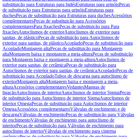
substituição para Estruturas para bidés
Estruturas para urinóis
Peças
de substituição para Estruturas para urinóis
Estruturas para
duches
Peças de substituição para Estruturas para duches
Acessórios
complementares
Peças de substituição para Acessórios
complementares
Para fixações
Peças de substituição para Para
fixações
Autoclismos de exterior
Autoclismos de exterior para
sanitas, de plástico
Peças de substituição para Autoclismos de
exterior para sanitas, de plástico
Acoplado
Peças de substituição para
Acoplado
Montagem alta
Peças de substituição para Montagem
alta
Montagem baixa e montagem a meia-altura
Peças de substituição
para Montagem baixa e montagem a meia-altura
Autoclismos de
exterior para sanitas, de cerâmica
Peças de substituição para
Autoclismos de exterior para sanitas, de cerâmica
Acoplado
Peças de
substituição para Acoplado
Tubos de descarga para autoclismo de
exterior
Montagem alta
Montagem baixa e montagem a meia-
altura
Acessórios complementares
Vedantes
Mangas de
ligação
Autoclismos de interior
Autoclismos de interior Sigma
Peças
de substituição para Autoclismos de interior Sigma
Autoclismos de
interior Omega
Peças de substituição para Autoclismos de interior
Omega
Acessórios complementares
Válvulas de enchimento e de
descarga
Válvulas de enchimento
Peças de substituição para Válvulas
de enchimento
Válvulas de enchimento para autoclismo de
interior
Peças de substituição para Válvulas de enchimento para
autoclismo de interior
Válvulas de enchimento para cisterna
cerâmica
Peças de substituição para Válvulas de enchimento para