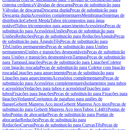
cisterna cerâmica
Válvulas de descarga
Peças de substituição para
Válvulas de descarga
Descarga dupla
Peças de substituição para
Descarga dupla
Acessórios complementares
Membranas
Sistemas de
distribuição
Geberit Mepla
Tubos tricompostos para água
potável
Tubos tricompostos para aquecimento
Acessórios
Peças de
substituição para Acessórios
Uniões
Peças de substituição para
Uniões
Reduções
Peças de substituição para Reduções
Ângulo
Peças
de substituição para Ângulo
Tês
Peças de substituição para
Tês
Uniões permanentes
Peças de substituição para Uniões
permanentes
Uniões e transições desmontáveis
Peças de substituição
para Uniões e transições desmontáveis
Tampas
Peças de substituição
para Tampas
Ligações
Peças de substituição para Ligações
Coletor
com ligação roscada
Peças de substituição para Coletor com ligação
roscada
Ligações para aquecimento
Peças de substituição para
Ligações para aquecimento
Acessórios complementares
Peças de
substituição para Acessórios complementares
Isolamentos para tubos
e acessórios
Vedações para tubos e acessórios
Fixações para
tubos
Fixações para ligações
Peças de substituição para Fixações para
ligações
Vedantes
Conjuntos de parafuso para uniões de
flange
Geberit Mapress Aço inox
Geberit Mapress Aço inox
Peças de
substituição para Geberit Mapress Aço inox
Tubos 1.4401
Pontas de
tubo
Pontas de abocardar
Peças de substituição para Pontas de
abocardar
Reduções
Peças de substituição para
Reduções
Curvas
Peças de substituição para Curvas
Tês
Peças de