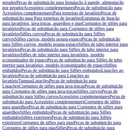
gerador
Peças de substituição para Instalação à parede, alimentação
por gerador
Acessórios complementares
Peças de substituição para
Acessórios complementares
Para torneiras de lavatório
Peças de
substituição para Para torneiras de lavatório
Estruturas de ligação
para lavatórios, lava-loiças, aparelhos e pias
Conjuntos de sifões para
lavatórios
Peças de substituição para Conjuntos de sifões para
lavatórios
Sifões curvos
Peças de substituição para Sifões
curvos
Sifões curvos, modelo poupa-espaço
Peças de substituição
para Sifões curvos, modelo poupa-espaço
Sifões de tubo interior para
lavatórios
Peças de substituição para Sifões de tubo interior para
lavatórios
Sifões de tubo interior para lavatórios, modelo
economizador de espaço
Peças de substituição para Sifões de tubo
interior para lavatórios, modelo economizador de espaço
Sifões
embutidos
Peças de substituição para Sifões embutidos
Ligações ao
lavatório
Peças de substituição para Ligações ao
lavatório
Tampas
Ligações
Peças de substituição para
Ligações
Conjuntos de sifões para lava-loiças
Peças de substituição
para Conjuntos de sifões para lava-loiças
Sifões curvos
Peças de
substituição para Sifões curvos
Acessórios complementares
Peças de
substituição para Acessórios complementares
Conjuntos de sifões
para aparelhos
Peças de substituição para Conjuntos de sifões para
aparelhos
Sifões embutidos
Peças de substituição para Sifões
embutidos
Sifões exteriores
Peças de substituição para Sifões
exteriores
Conjuntos de sifões para pias
Peças de substituição para
Conjuntos de sifões para pias
Sifões
Peças de substituição para