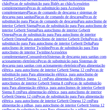
chão
Peças de substituição para Bidés ao chão
Acessórios
complementares
Peças de substituição para Acessórios
complementares
Placas de comando de descarga e sistemas de
descarga para sanitas
Placas de comando de descarga
Peças de
substituição para Placas de comando de descarga
Para autoclismo de
interior Geberit Sigma
Peças de substituição para Para autoclismo de
interior Geberit Sigma
Para autoclismo de interior Geberit
Omega
Peças de substituição para Para autoclismo de interior
Geberit Omega
Para autoclismo de interior Geberit Delta
Peças de
substituição para Para autoclismo de interior Geberit Delta
Para
autoclismo de interior Twinline
Peças de substituição para Para
autoclismo de interior Twinline
Acessórios
complementares
Consumíveis
Sistemas de descarga para sanitas com
acionamento eletrónico
Peças de substituição para Sistemas de
descarga para sanitas com acionamento eletrónico
Para alimentação
elétrica, para autoclismo de interior Geberit Sigma 12 cm
Peças de
substituição para Para alimentação elétrica, para autoclismo de
interior Geberit Sigma 12 cm
Para alimentação elétrica, para
autoclismos de interior Geberit Sigma 8 cm
Peças de substituição
para Para alimentação elétrica, para autoclismos de interior Geberit
Sigma 8 cm
Para alimentação elétrica, para autoclismo de interior
Geberit Omega 12 cm
Peças de substituição para Para alimentação
elétrica, para autoclismo de interior Geberit Omega 12 cm
Para
alimentação a pilhas, para autoclismo de interior Geberit Sigma 12
cm
Peças de substituição para Para alimentação a pilhas, para