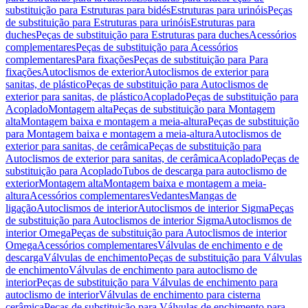
substituição para Estruturas para bidés
Estruturas para urinóis
Peças
de substituição para Estruturas para urinóis
Estruturas para
duches
Peças de substituição para Estruturas para duches
Acessórios
complementares
Peças de substituição para Acessórios
complementares
Para fixações
Peças de substituição para Para
fixações
Autoclismos de exterior
Autoclismos de exterior para
sanitas, de plástico
Peças de substituição para Autoclismos de
exterior para sanitas, de plástico
Acoplado
Peças de substituição para
Acoplado
Montagem alta
Peças de substituição para Montagem
alta
Montagem baixa e montagem a meia-altura
Peças de substituição
para Montagem baixa e montagem a meia-altura
Autoclismos de
exterior para sanitas, de cerâmica
Peças de substituição para
Autoclismos de exterior para sanitas, de cerâmica
Acoplado
Peças de
substituição para Acoplado
Tubos de descarga para autoclismo de
exterior
Montagem alta
Montagem baixa e montagem a meia-
altura
Acessórios complementares
Vedantes
Mangas de
ligação
Autoclismos de interior
Autoclismos de interior Sigma
Peças
de substituição para Autoclismos de interior Sigma
Autoclismos de
interior Omega
Peças de substituição para Autoclismos de interior
Omega
Acessórios complementares
Válvulas de enchimento e de
descarga
Válvulas de enchimento
Peças de substituição para Válvulas
de enchimento
Válvulas de enchimento para autoclismo de
interior
Peças de substituição para Válvulas de enchimento para
autoclismo de interior
Válvulas de enchimento para cisterna
cerâmica
Peças de substituição para Válvulas de enchimento para