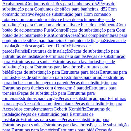
Acabamento
Conjuntos de sifões para banheiras, d52
Peças de
substituição para Conjuntos de sifões para banheiras, d52
Com
comando rotativo
Peças de substituição para Com comando
rotativo
Com comando rotativo e bica de enchimento
Peças de
substituição para Com comando rotativo e bica de enchimento
Com
botão de acionamento PushControl
Peças de substituição para Com
botão de acionamento PushControl
Acessórios complementares para
conjuntos de sifões para banheiras
Conjuntos de ligação
Sistemas de
instalação e descarga
Geberit Duofix
Sistemas de
parede
Painéis
Estruturas de instalação
Peças de substituição para
Estruturas de instalação
Estruturas para sanitas
Peças de substituição
para Estruturas para sanitas
Estruturas para lavatórios
Peças de
substituição para Estruturas para lavatórios
Estruturas para
bidés
Peças de substituição para Estruturas para bidés
Estruturas para
urinóis
Peças de substituição para Estruturas para urinóis
Estruturas
para duches com drenagem à parede
Peças de substituição para
Estruturas para duches com drenagem à parede
Estruturas para
torneiras
Peças de substituição para Estruturas para
torneiras
Estruturas para cargas
Peças de substituição para Estruturas
para cargas
Acessórios complementares
Peças de substituição para
Acessórios complementares
Geberit Kombifix
Estruturas de
instalação
Peças de substituição para Estruturas de
instalação
Estruturas para sanitas
Peças de substituição para
Estruturas para sanitas
Estruturas para lavatórios
Peças de substituição
para Estruturas para lavatórios
Estruturas para bidés
Peças de