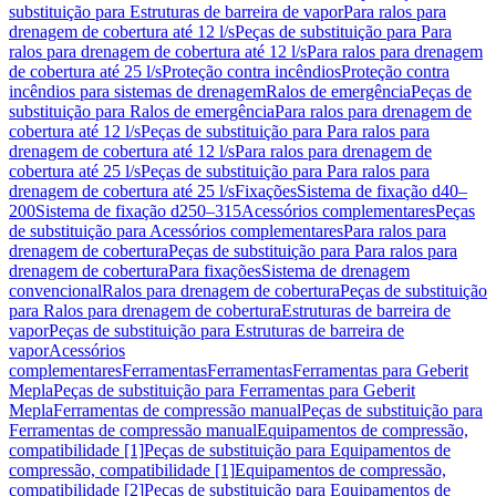
substituição para Estruturas de barreira de vapor
Para ralos para
drenagem de cobertura até 12 l/s
Peças de substituição para Para
ralos para drenagem de cobertura até 12 l/s
Para ralos para drenagem
de cobertura até 25 l/s
Proteção contra incêndios
Proteção contra
incêndios para sistemas de drenagem
Ralos de emergência
Peças de
substituição para Ralos de emergência
Para ralos para drenagem de
cobertura até 12 l/s
Peças de substituição para Para ralos para
drenagem de cobertura até 12 l/s
Para ralos para drenagem de
cobertura até 25 l/s
Peças de substituição para Para ralos para
drenagem de cobertura até 25 l/s
Fixações
Sistema de fixação d40–
200
Sistema de fixação d250–315
Acessórios complementares
Peças
de substituição para Acessórios complementares
Para ralos para
drenagem de cobertura
Peças de substituição para Para ralos para
drenagem de cobertura
Para fixações
Sistema de drenagem
convencional
Ralos para drenagem de cobertura
Peças de substituição
para Ralos para drenagem de cobertura
Estruturas de barreira de
vapor
Peças de substituição para Estruturas de barreira de
vapor
Acessórios
complementares
Ferramentas
Ferramentas
Ferramentas para Geberit
Mepla
Peças de substituição para Ferramentas para Geberit
Mepla
Ferramentas de compressão manual
Peças de substituição para
Ferramentas de compressão manual
Equipamentos de compressão,
compatibilidade [1]
Peças de substituição para Equipamentos de
compressão, compatibilidade [1]
Equipamentos de compressão,
compatibilidade [2]
Peças de substituição para Equipamentos de