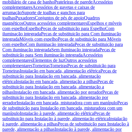
mobiliário de casa de banho
Prateleiras de parede
Acessórios
complementares
Acessórios de gavetas e caixas de
arrumação
Suporte de toalhas e ganchos para
toalhas
Puxadores
Conjuntos de pés de apoio
Quadros
magnéticos
Outros acessórios complementares
Espelhos e móveis
com espelho
Espelho
Peças de substituição para Espelho
Com
iluminação integrada
Peças de substituição para Com iluminação
integrada
Móveis com espelho
Peças de substituição para Móveis
com espelho
Com iluminação integrada
Peças de substituição para
Com iluminação integrada
Sem iluminação integrada
Peças de
substituição para Sem iluminação integrada
Acessórios
complementares
Elementos de luz
Outros acessórios
complementares
Torneiras
Torneiras
Peças de substituição para
Torneiras
Instalação em bancada, alimentação elétrica
Peças de
substituição para Instalação em bancada, alimentação
elétrica
Instalação em bancada, alimentação a pilhas
Peças de
substituição para Instalação em bancada, alimentação a
pilhas
Instalação em bancada, alimentação por gerador
Peças de
substituição para Instalação em bancada, alimentação por
gerador
Instalação em bancada, misturadora com um manípulo
Peças
de substituição para Instalação em bancada, misturadora com um
manípulo
Instalação à parede, alimentação elétrica
Peças de
substituição para Instalação à parede, alimentação elétrica
Instalação
à parede, alimentação a pilhas
Peças de substituição para Instalação à
parede, alimentação a pilhas
Instalação à parede, alimentação por