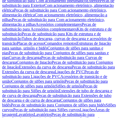
de substituição para Com acionamento pneumático
Exterior
Peças de
substituição para Exterior
Com acionamento eletrónico, alimentação
elétrica
Peças de substituição para Com acionamento eletrónico,
alimentação elétrica
Com acionamento eletrónico, alimentação a
pilhas
Peças de substituição para Com acionamento eletrónico,
alimentação a pilhas
Acessórios complementares
Peças de
substituição para Acessórios complementares
Kits de estrutura e de
substituição
Peças de substituição para Kits de estrutura e de
substituição
Tubos de descarga, curvas de descarga e acessórios de
transição
Placas de acesso
Comandos remotos
Estruturas de ligação
para sanitas, urinóis e bidés
Conjuntos de sifões para sanitas e
pias
Peças de substituição para Conjuntos de sifões para sanitas e
pias
Curvas de descarga
Peças de substituição para Curvas de
descarga
Conjuntos de ligação
Peças de substituição para Conjuntos
de ligação
Extensões da curva de descarga
Peças de substituição para
Extensões da curva de descarga
Ligações de PVC
Peças de
substituição para Ligações de PVC
Acessórios de transição e de
união
Conjuntos de sifões para urinóis
Peças de substituição para
Conjuntos de sifões para urinóis
Sifões de urinóis
Peças de
substituição para Sifões de urinóis
Extensões de tubo de descarga e
de curva de descarga
Peças de substituição para Extensões de tubo
de descarga e de curva de descarga
Conjuntos de sifões para
bidés
Peças de substituição para Conjuntos de sifões para bidés
Sifões
curvos
Peças de substituição para Sifões curvos
Ligações
Áreas de
lavagem
Lavatórios
Lavatórios
Peças de substituição para