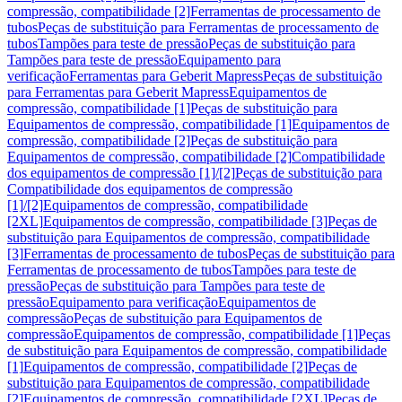
compressão, compatibilidade [2]
Ferramentas de processamento de
tubos
Peças de substituição para Ferramentas de processamento de
tubos
Tampões para teste de pressão
Peças de substituição para
Tampões para teste de pressão
Equipamento para
verificação
Ferramentas para Geberit Mapress
Peças de substituição
para Ferramentas para Geberit Mapress
Equipamentos de
compressão, compatibilidade [1]
Peças de substituição para
Equipamentos de compressão, compatibilidade [1]
Equipamentos de
compressão, compatibilidade [2]
Peças de substituição para
Equipamentos de compressão, compatibilidade [2]
Compatibilidade
dos equipamentos de compressão [1]/[2]
Peças de substituição para
Compatibilidade dos equipamentos de compressão
[1]/[2]
Equipamentos de compressão, compatibilidade
[2XL]
Equipamentos de compressão, compatibilidade [3]
Peças de
substituição para Equipamentos de compressão, compatibilidade
[3]
Ferramentas de processamento de tubos
Peças de substituição para
Ferramentas de processamento de tubos
Tampões para teste de
pressão
Peças de substituição para Tampões para teste de
pressão
Equipamento para verificação
Equipamentos de
compressão
Peças de substituição para Equipamentos de
compressão
Equipamentos de compressão, compatibilidade [1]
Peças
de substituição para Equipamentos de compressão, compatibilidade
[1]
Equipamentos de compressão, compatibilidade [2]
Peças de
substituição para Equipamentos de compressão, compatibilidade
[2]
Equipamentos de compressão, compatibilidade [2XL]
Peças de