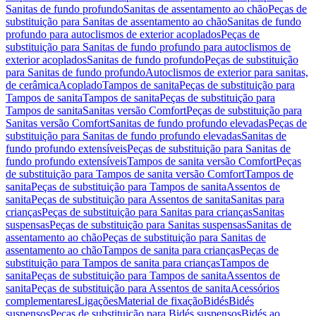
Sanitas de fundo profundo
Sanitas de assentamento ao chão
Peças de
substituição para Sanitas de assentamento ao chão
Sanitas de fundo
profundo para autoclismos de exterior acoplados
Peças de
substituição para Sanitas de fundo profundo para autoclismos de
exterior acoplados
Sanitas de fundo profundo
Peças de substituição
para Sanitas de fundo profundo
Autoclismos de exterior para sanitas,
de cerâmica
Acoplado
Tampos de sanita
Peças de substituição para
Tampos de sanita
Tampos de sanita
Peças de substituição para
Tampos de sanita
Sanitas versão Comfort
Peças de substituição para
Sanitas versão Comfort
Sanitas de fundo profundo elevadas
Peças de
substituição para Sanitas de fundo profundo elevadas
Sanitas de
fundo profundo extensíveis
Peças de substituição para Sanitas de
fundo profundo extensíveis
Tampos de sanita versão Comfort
Peças
de substituição para Tampos de sanita versão Comfort
Tampos de
sanita
Peças de substituição para Tampos de sanita
Assentos de
sanita
Peças de substituição para Assentos de sanita
Sanitas para
crianças
Peças de substituição para Sanitas para crianças
Sanitas
suspensas
Peças de substituição para Sanitas suspensas
Sanitas de
assentamento ao chão
Peças de substituição para Sanitas de
assentamento ao chão
Tampos de sanita para crianças
Peças de
substituição para Tampos de sanita para crianças
Tampos de
sanita
Peças de substituição para Tampos de sanita
Assentos de
sanita
Peças de substituição para Assentos de sanita
Acessórios
complementares
Ligações
Material de fixação
Bidés
Bidés
suspensos
Peças de substituição para Bidés suspensos
Bidés ao