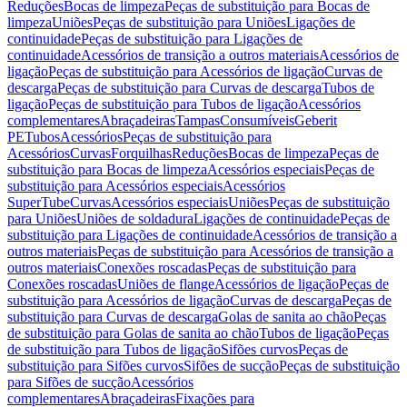
Reduções
Bocas de limpeza
Peças de substituição para Bocas de
limpeza
Uniões
Peças de substituição para Uniões
Ligações de
continuidade
Peças de substituição para Ligações de
continuidade
Acessórios de transição a outros materiais
Acessórios de
ligação
Peças de substituição para Acessórios de ligação
Curvas de
descarga
Peças de substituição para Curvas de descarga
Tubos de
ligação
Peças de substituição para Tubos de ligação
Acessórios
complementares
Abraçadeiras
Tampas
Consumíveis
Geberit
PE
Tubos
Acessórios
Peças de substituição para
Acessórios
Curvas
Forquilhas
Reduções
Bocas de limpeza
Peças de
substituição para Bocas de limpeza
Acessórios especiais
Peças de
substituição para Acessórios especiais
Acessórios
SuperTube
Curvas
Acessórios especiais
Uniões
Peças de substituição
para Uniões
Uniões de soldadura
Ligações de continuidade
Peças de
substituição para Ligações de continuidade
Acessórios de transição a
outros materiais
Peças de substituição para Acessórios de transição a
outros materiais
Conexões roscadas
Peças de substituição para
Conexões roscadas
Uniões de flange
Acessórios de ligação
Peças de
substituição para Acessórios de ligação
Curvas de descarga
Peças de
substituição para Curvas de descarga
Golas de sanita ao chão
Peças
de substituição para Golas de sanita ao chão
Tubos de ligação
Peças
de substituição para Tubos de ligação
Sifões curvos
Peças de
substituição para Sifões curvos
Sifões de sucção
Peças de substituição
para Sifões de sucção
Acessórios
complementares
Abraçadeiras
Fixações para