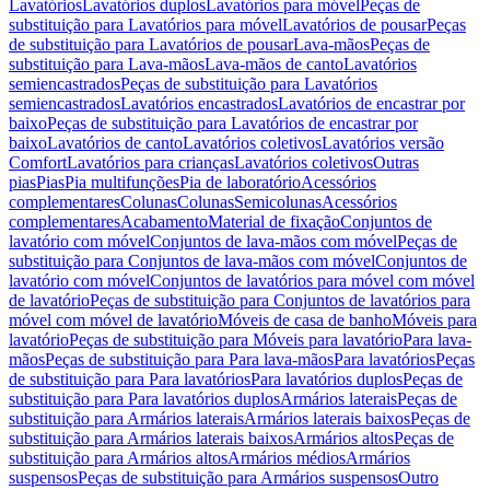
Lavatórios
Lavatórios duplos
Lavatórios para móvel
Peças de
substituição para Lavatórios para móvel
Lavatórios de pousar
Peças
de substituição para Lavatórios de pousar
Lava-mãos
Peças de
substituição para Lava-mãos
Lava-mãos de canto
Lavatórios
semiencastrados
Peças de substituição para Lavatórios
semiencastrados
Lavatórios encastrados
Lavatórios de encastrar por
baixo
Peças de substituição para Lavatórios de encastrar por
baixo
Lavatórios de canto
Lavatórios coletivos
Lavatórios versão
Comfort
Lavatórios para crianças
Lavatórios coletivos
Outras
pias
Pias
Pia multifunções
Pia de laboratório
Acessórios
complementares
Colunas
Colunas
Semicolunas
Acessórios
complementares
Acabamento
Material de fixação
Conjuntos de
lavatório com móvel
Conjuntos de lava-mãos com móvel
Peças de
substituição para Conjuntos de lava-mãos com móvel
Conjuntos de
lavatório com móvel
Conjuntos de lavatórios para móvel com móvel
de lavatório
Peças de substituição para Conjuntos de lavatórios para
móvel com móvel de lavatório
Móveis de casa de banho
Móveis para
lavatório
Peças de substituição para Móveis para lavatório
Para lava-
mãos
Peças de substituição para Para lava-mãos
Para lavatórios
Peças
de substituição para Para lavatórios
Para lavatórios duplos
Peças de
substituição para Para lavatórios duplos
Armários laterais
Peças de
substituição para Armários laterais
Armários laterais baixos
Peças de
substituição para Armários laterais baixos
Armários altos
Peças de
substituição para Armários altos
Armários médios
Armários
suspensos
Peças de substituição para Armários suspensos
Outro