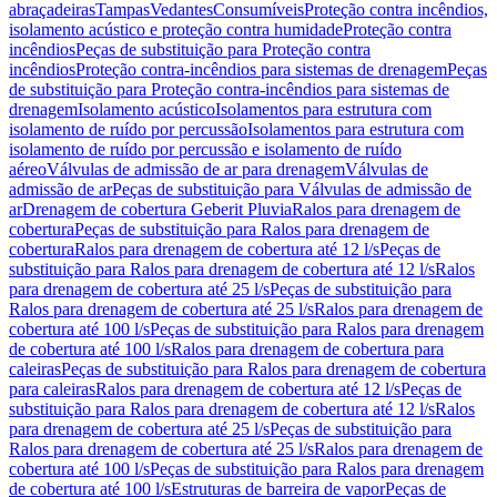
abraçadeiras
Tampas
Vedantes
Consumíveis
Proteção contra incêndios,
isolamento acústico e proteção contra humidade
Proteção contra
incêndios
Peças de substituição para Proteção contra
incêndios
Proteção contra-incêndios para sistemas de drenagem
Peças
de substituição para Proteção contra-incêndios para sistemas de
drenagem
Isolamento acústico
Isolamentos para estrutura com
isolamento de ruído por percussão
Isolamentos para estrutura com
isolamento de ruído por percussão e isolamento de ruído
aéreo
Válvulas de admissão de ar para drenagem
Válvulas de
admissão de ar
Peças de substituição para Válvulas de admissão de
ar
Drenagem de cobertura Geberit Pluvia
Ralos para drenagem de
cobertura
Peças de substituição para Ralos para drenagem de
cobertura
Ralos para drenagem de cobertura até 12 l/s
Peças de
substituição para Ralos para drenagem de cobertura até 12 l/s
Ralos
para drenagem de cobertura até 25 l/s
Peças de substituição para
Ralos para drenagem de cobertura até 25 l/s
Ralos para drenagem de
cobertura até 100 l/s
Peças de substituição para Ralos para drenagem
de cobertura até 100 l/s
Ralos para drenagem de cobertura para
caleiras
Peças de substituição para Ralos para drenagem de cobertura
para caleiras
Ralos para drenagem de cobertura até 12 l/s
Peças de
substituição para Ralos para drenagem de cobertura até 12 l/s
Ralos
para drenagem de cobertura até 25 l/s
Peças de substituição para
Ralos para drenagem de cobertura até 25 l/s
Ralos para drenagem de
cobertura até 100 l/s
Peças de substituição para Ralos para drenagem
de cobertura até 100 l/s
Estruturas de barreira de vapor
Peças de