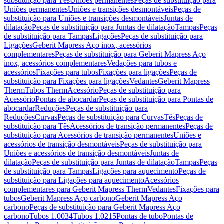
substituição para Tês
Uniões permanentes
Peças de substituição para
Uniões permanentes
Uniões e transições desmontáveis
Peças de
substituição para Uniões e transições desmontáveis
Juntas de
dilatação
Peças de substituição para Juntas de dilatação
Tampas
Peças
de substituição para Tampas
Ligações
Peças de substituição para
Ligações
Geberit Mapress Aço inox, acessórios
complementares
Peças de substituição para Geberit Mapress Aço
inox, acessórios complementares
Vedações para tubos e
acessórios
Fixações para tubos
Fixações para ligações
Peças de
substituição para Fixações para ligações
Vedantes
Geberit Mapress
Therm
Tubos Therm
Acessório
Peças de substituição para
Acessório
Pontas de abocardar
Peças de substituição para Pontas de
abocardar
Reduções
Peças de substituição para
Reduções
Curvas
Peças de substituição para Curvas
Tês
Peças de
substituição para Tês
Acessórios de transição permanentes
Peças de
substituição para Acessórios de transição permanentes
Uniões e
acessórios de transição desmontáveis
Peças de substituição para
Uniões e acessórios de transição desmontáveis
Juntas de
dilatação
Peças de substituição para Juntas de dilatação
Tampas
Peças
de substituição para Tampas
Ligações para aquecimento
Peças de
substituição para Ligações para aquecimento
Acessórios
complementares para Geberit Mapress Therm
Vedantes
Fixações para
tubos
Geberit Mapress Aço carbono
Geberit Mapress Aço
carbono
Peças de substituição para Geberit Mapress Aço
carbono
Tubos 1.0034
Tubos 1.0215
Pontas de tubo
Pontas de