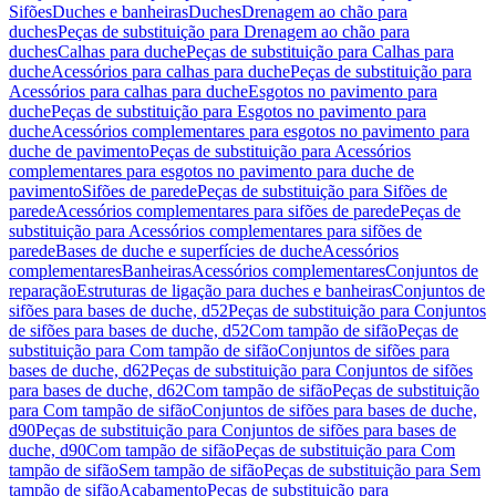
Sifões
Duches e banheiras
Duches
Drenagem ao chão para
duches
Peças de substituição para Drenagem ao chão para
duches
Calhas para duche
Peças de substituição para Calhas para
duche
Acessórios para calhas para duche
Peças de substituição para
Acessórios para calhas para duche
Esgotos no pavimento para
duche
Peças de substituição para Esgotos no pavimento para
duche
Acessórios complementares para esgotos no pavimento para
duche de pavimento
Peças de substituição para Acessórios
complementares para esgotos no pavimento para duche de
pavimento
Sifões de parede
Peças de substituição para Sifões de
parede
Acessórios complementares para sifões de parede
Peças de
substituição para Acessórios complementares para sifões de
parede
Bases de duche e superfícies de duche
Acessórios
complementares
Banheiras
Acessórios complementares
Conjuntos de
reparação
Estruturas de ligação para duches e banheiras
Conjuntos de
sifões para bases de duche, d52
Peças de substituição para Conjuntos
de sifões para bases de duche, d52
Com tampão de sifão
Peças de
substituição para Com tampão de sifão
Conjuntos de sifões para
bases de duche, d62
Peças de substituição para Conjuntos de sifões
para bases de duche, d62
Com tampão de sifão
Peças de substituição
para Com tampão de sifão
Conjuntos de sifões para bases de duche,
d90
Peças de substituição para Conjuntos de sifões para bases de
duche, d90
Com tampão de sifão
Peças de substituição para Com
tampão de sifão
Sem tampão de sifão
Peças de substituição para Sem
tampão de sifão
Acabamento
Peças de substituição para