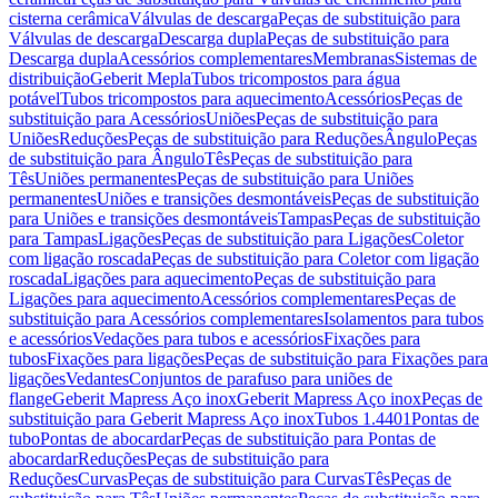
cisterna cerâmica
Válvulas de descarga
Peças de substituição para
Válvulas de descarga
Descarga dupla
Peças de substituição para
Descarga dupla
Acessórios complementares
Membranas
Sistemas de
distribuição
Geberit Mepla
Tubos tricompostos para água
potável
Tubos tricompostos para aquecimento
Acessórios
Peças de
substituição para Acessórios
Uniões
Peças de substituição para
Uniões
Reduções
Peças de substituição para Reduções
Ângulo
Peças
de substituição para Ângulo
Tês
Peças de substituição para
Tês
Uniões permanentes
Peças de substituição para Uniões
permanentes
Uniões e transições desmontáveis
Peças de substituição
para Uniões e transições desmontáveis
Tampas
Peças de substituição
para Tampas
Ligações
Peças de substituição para Ligações
Coletor
com ligação roscada
Peças de substituição para Coletor com ligação
roscada
Ligações para aquecimento
Peças de substituição para
Ligações para aquecimento
Acessórios complementares
Peças de
substituição para Acessórios complementares
Isolamentos para tubos
e acessórios
Vedações para tubos e acessórios
Fixações para
tubos
Fixações para ligações
Peças de substituição para Fixações para
ligações
Vedantes
Conjuntos de parafuso para uniões de
flange
Geberit Mapress Aço inox
Geberit Mapress Aço inox
Peças de
substituição para Geberit Mapress Aço inox
Tubos 1.4401
Pontas de
tubo
Pontas de abocardar
Peças de substituição para Pontas de
abocardar
Reduções
Peças de substituição para
Reduções
Curvas
Peças de substituição para Curvas
Tês
Peças de