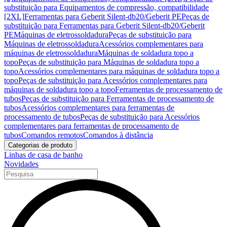
substituição para Equipamentos de compressão, compatibilidade
[2XL]
Ferramentas para Geberit Silent-db20/Geberit PE
Peças de
substituição para Ferramentas para Geberit Silent-db20/Geberit
PE
Máquinas de eletrossoldadura
Peças de substituição para
Máquinas de eletrossoldadura
Acessórios complementares para
máquinas de eletrossoldadura
Máquinas de soldadura topo a
topo
Peças de substituição para Máquinas de soldadura topo a
topo
Acessórios complementares para máquinas de soldadura topo a
topo
Peças de substituição para Acessórios complementares para
máquinas de soldadura topo a topo
Ferramentas de processamento de
tubos
Peças de substituição para Ferramentas de processamento de
tubos
Acessórios complementares para ferramentas de
processamento de tubos
Peças de substituição para Acessórios
complementares para ferramentas de processamento de
tubos
Comandos remotos
Comandos à distância
Categorias de produto
Linhas de casa de banho
Novidades