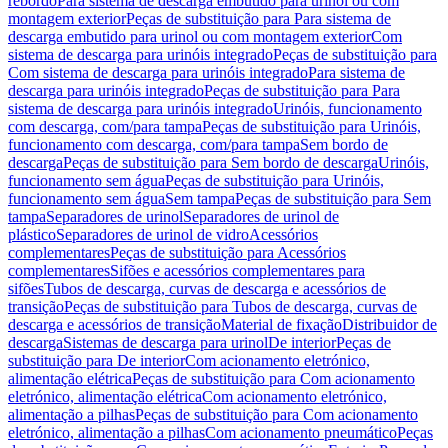
rebordo
Para sistema de descarga embutido para urinol ou com
montagem exterior
Peças de substituição para Para sistema de
descarga embutido para urinol ou com montagem exterior
Com
sistema de descarga para urinóis integrado
Peças de substituição para
Com sistema de descarga para urinóis integrado
Para sistema de
descarga para urinóis integrado
Peças de substituição para Para
sistema de descarga para urinóis integrado
Urinóis, funcionamento
com descarga, com/para tampa
Peças de substituição para Urinóis,
funcionamento com descarga, com/para tampa
Sem bordo de
descarga
Peças de substituição para Sem bordo de descarga
Urinóis,
funcionamento sem água
Peças de substituição para Urinóis,
funcionamento sem água
Sem tampa
Peças de substituição para Sem
tampa
Separadores de urinol
Separadores de urinol de
plástico
Separadores de urinol de vidro
Acessórios
complementares
Peças de substituição para Acessórios
complementares
Sifões e acessórios complementares para
sifões
Tubos de descarga, curvas de descarga e acessórios de
transição
Peças de substituição para Tubos de descarga, curvas de
descarga e acessórios de transição
Material de fixação
Distribuidor de
descarga
Sistemas de descarga para urinol
De interior
Peças de
substituição para De interior
Com acionamento eletrónico,
alimentação elétrica
Peças de substituição para Com acionamento
eletrónico, alimentação elétrica
Com acionamento eletrónico,
alimentação a pilhas
Peças de substituição para Com acionamento
eletrónico, alimentação a pilhas
Com acionamento pneumático
Peças