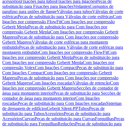
acessórios
Fixações para tubos
Fixações para ligações
Peças de
substituição para Fixações para ligações
Vedantes
Conjuntos de
parafuso para uniões de flange
Válvulas para tubos
Válvulas de corte
esféricas
Peças de substituição para Válvulas de corte esféricas
Com
ligações por compressão FlowFit
Com ligações por compressão
Geberit Mepla
Peças de substituição para Com ligações por
compressão Geberit Mepla
Com ligações por compressão Geberit
Mapress
Peças de substituição para Com ligações por compressão
Geberit Mapress
Válvulas de corte esféricas para montagem
embutido
Peças de substituição para Válvulas de corte esféricas para
montagem embutido
Com ligações por compressão FlowFit
Com
ligações por compressão Geberit Mepla
Peças de substituição para
Com ligações por compressão Geberit Mepla
Com ligações por
compressão Volex
Com ligações Compact
Peças de substituição para
Com ligações Compact
Com ligações por compressão Geberit
Mapress
Peças de substituição para Com ligações por compressão
Geberit Mapress
Com ligações roscadas
Válvulas de retenção
Com
ligações por compressão Geberit Mapress
Secções de contador de
água para montagem interior
Peças de substituição para Secções de
contador de água para montagem interior
Com ligações
roscadas
Peças de substituição para Com ligações roscadas
Sistemas
de drenagem de edifícios
Geberit Silent-PP
Tubos
Peças de
substituição para Tubos
Acessórios
Peças de substituição para
Acessórios
Curvas
Peças de substituição para Curvas
Forquilhas
Peças
de substituição para Forquilhas
Reduções
Peças de substituição para