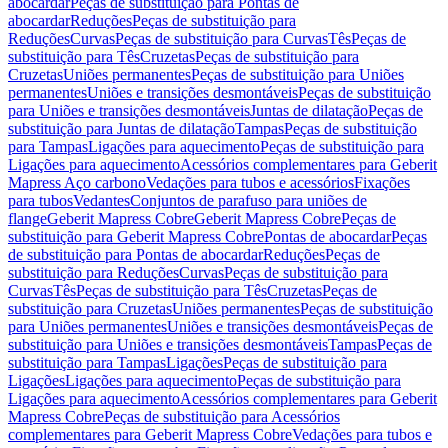
abocardar
Peças de substituição para Pontas de
abocardar
Reduções
Peças de substituição para
Reduções
Curvas
Peças de substituição para Curvas
Tês
Peças de
substituição para Tês
Cruzetas
Peças de substituição para
Cruzetas
Uniões permanentes
Peças de substituição para Uniões
permanentes
Uniões e transições desmontáveis
Peças de substituição
para Uniões e transições desmontáveis
Juntas de dilatação
Peças de
substituição para Juntas de dilatação
Tampas
Peças de substituição
para Tampas
Ligações para aquecimento
Peças de substituição para
Ligações para aquecimento
Acessórios complementares para Geberit
Mapress Aço carbono
Vedações para tubos e acessórios
Fixações
para tubos
Vedantes
Conjuntos de parafuso para uniões de
flange
Geberit Mapress Cobre
Geberit Mapress Cobre
Peças de
substituição para Geberit Mapress Cobre
Pontas de abocardar
Peças
de substituição para Pontas de abocardar
Reduções
Peças de
substituição para Reduções
Curvas
Peças de substituição para
Curvas
Tês
Peças de substituição para Tês
Cruzetas
Peças de
substituição para Cruzetas
Uniões permanentes
Peças de substituição
para Uniões permanentes
Uniões e transições desmontáveis
Peças de
substituição para Uniões e transições desmontáveis
Tampas
Peças de
substituição para Tampas
Ligações
Peças de substituição para
Ligações
Ligações para aquecimento
Peças de substituição para
Ligações para aquecimento
Acessórios complementares para Geberit
Mapress Cobre
Peças de substituição para Acessórios
complementares para Geberit Mapress Cobre
Vedações para tubos e