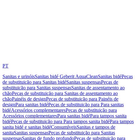
PT
Sanitas e urinóis
Sanitas bidé Geberit AquaClean
Sanitas bidé
Peças
de substituição para Sanitas bidé
Sanitas suspensas
Peças de
substituição para Sanitas suspensas
Sanitas de assentamento ao
chão
Peças de substituição para Sanitas de assentamento ao
chão
Painéis de design
Peças de substituição para Painéis de
design
Para sanitas bidé
Peças de substituição para Para sanitas
bidé
Acessórios complementares
Peças de substituição para
Acessórios complementares
Para sanitas bidé
Para tampos sanita
bidé
Peças de substituição para Para tampos sanita bidé
Para tampos
sanita bidé e sanitas bidé
Consumíveis
Sanitas e tampos de
sanita
Sanitas suspensas
Peças de substituição para Sanitas
suspensas
Sanitas de fundo profundo
Peças de substituição para