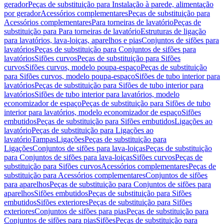
gerador
Peças de substituição para Instalação à parede, alimentação
por gerador
Acessórios complementares
Peças de substituição para
Acessórios complementares
Para torneiras de lavatório
Peças de
substituição para Para torneiras de lavatório
Estruturas de ligação
para lavatórios, lava-loiças, aparelhos e pias
Conjuntos de sifões para
lavatórios
Peças de substituição para Conjuntos de sifões para
lavatórios
Sifões curvos
Peças de substituição para Sifões
curvos
Sifões curvos, modelo poupa-espaço
Peças de substituição
para Sifões curvos, modelo poupa-espaço
Sifões de tubo interior para
lavatórios
Peças de substituição para Sifões de tubo interior para
lavatórios
Sifões de tubo interior para lavatórios, modelo
economizador de espaço
Peças de substituição para Sifões de tubo
interior para lavatórios, modelo economizador de espaço
Sifões
embutidos
Peças de substituição para Sifões embutidos
Ligações ao
lavatório
Peças de substituição para Ligações ao
lavatório
Tampas
Ligações
Peças de substituição para
Ligações
Conjuntos de sifões para lava-loiças
Peças de substituição
para Conjuntos de sifões para lava-loiças
Sifões curvos
Peças de
substituição para Sifões curvos
Acessórios complementares
Peças de
substituição para Acessórios complementares
Conjuntos de sifões
para aparelhos
Peças de substituição para Conjuntos de sifões para
aparelhos
Sifões embutidos
Peças de substituição para Sifões
embutidos
Sifões exteriores
Peças de substituição para Sifões
exteriores
Conjuntos de sifões para pias
Peças de substituição para
Conjuntos de sifões para pias
Sifões
Peças de substituição para