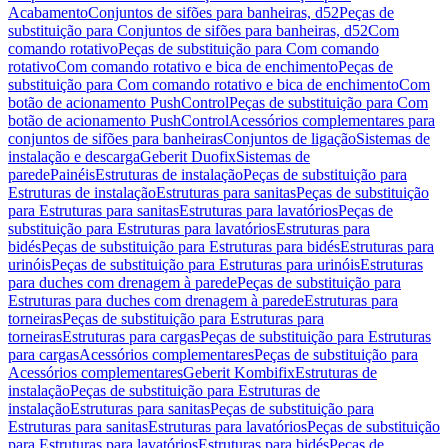
Acabamento
Conjuntos de sifões para banheiras, d52
Peças de
substituição para Conjuntos de sifões para banheiras, d52
Com
comando rotativo
Peças de substituição para Com comando
rotativo
Com comando rotativo e bica de enchimento
Peças de
substituição para Com comando rotativo e bica de enchimento
Com
botão de acionamento PushControl
Peças de substituição para Com
botão de acionamento PushControl
Acessórios complementares para
conjuntos de sifões para banheiras
Conjuntos de ligação
Sistemas de
instalação e descarga
Geberit Duofix
Sistemas de
parede
Painéis
Estruturas de instalação
Peças de substituição para
Estruturas de instalação
Estruturas para sanitas
Peças de substituição
para Estruturas para sanitas
Estruturas para lavatórios
Peças de
substituição para Estruturas para lavatórios
Estruturas para
bidés
Peças de substituição para Estruturas para bidés
Estruturas para
urinóis
Peças de substituição para Estruturas para urinóis
Estruturas
para duches com drenagem à parede
Peças de substituição para
Estruturas para duches com drenagem à parede
Estruturas para
torneiras
Peças de substituição para Estruturas para
torneiras
Estruturas para cargas
Peças de substituição para Estruturas
para cargas
Acessórios complementares
Peças de substituição para
Acessórios complementares
Geberit Kombifix
Estruturas de
instalação
Peças de substituição para Estruturas de
instalação
Estruturas para sanitas
Peças de substituição para
Estruturas para sanitas
Estruturas para lavatórios
Peças de substituição
para Estruturas para lavatórios
Estruturas para bidés
Peças de