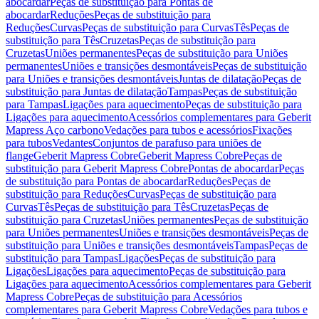
abocardar
Peças de substituição para Pontas de
abocardar
Reduções
Peças de substituição para
Reduções
Curvas
Peças de substituição para Curvas
Tês
Peças de
substituição para Tês
Cruzetas
Peças de substituição para
Cruzetas
Uniões permanentes
Peças de substituição para Uniões
permanentes
Uniões e transições desmontáveis
Peças de substituição
para Uniões e transições desmontáveis
Juntas de dilatação
Peças de
substituição para Juntas de dilatação
Tampas
Peças de substituição
para Tampas
Ligações para aquecimento
Peças de substituição para
Ligações para aquecimento
Acessórios complementares para Geberit
Mapress Aço carbono
Vedações para tubos e acessórios
Fixações
para tubos
Vedantes
Conjuntos de parafuso para uniões de
flange
Geberit Mapress Cobre
Geberit Mapress Cobre
Peças de
substituição para Geberit Mapress Cobre
Pontas de abocardar
Peças
de substituição para Pontas de abocardar
Reduções
Peças de
substituição para Reduções
Curvas
Peças de substituição para
Curvas
Tês
Peças de substituição para Tês
Cruzetas
Peças de
substituição para Cruzetas
Uniões permanentes
Peças de substituição
para Uniões permanentes
Uniões e transições desmontáveis
Peças de
substituição para Uniões e transições desmontáveis
Tampas
Peças de
substituição para Tampas
Ligações
Peças de substituição para
Ligações
Ligações para aquecimento
Peças de substituição para
Ligações para aquecimento
Acessórios complementares para Geberit
Mapress Cobre
Peças de substituição para Acessórios
complementares para Geberit Mapress Cobre
Vedações para tubos e