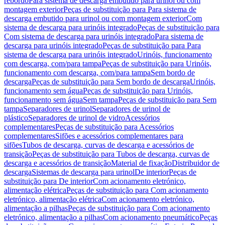
rebordo
Para sistema de descarga embutido para urinol ou com
montagem exterior
Peças de substituição para Para sistema de
descarga embutido para urinol ou com montagem exterior
Com
sistema de descarga para urinóis integrado
Peças de substituição para
Com sistema de descarga para urinóis integrado
Para sistema de
descarga para urinóis integrado
Peças de substituição para Para
sistema de descarga para urinóis integrado
Urinóis, funcionamento
com descarga, com/para tampa
Peças de substituição para Urinóis,
funcionamento com descarga, com/para tampa
Sem bordo de
descarga
Peças de substituição para Sem bordo de descarga
Urinóis,
funcionamento sem água
Peças de substituição para Urinóis,
funcionamento sem água
Sem tampa
Peças de substituição para Sem
tampa
Separadores de urinol
Separadores de urinol de
plástico
Separadores de urinol de vidro
Acessórios
complementares
Peças de substituição para Acessórios
complementares
Sifões e acessórios complementares para
sifões
Tubos de descarga, curvas de descarga e acessórios de
transição
Peças de substituição para Tubos de descarga, curvas de
descarga e acessórios de transição
Material de fixação
Distribuidor de
descarga
Sistemas de descarga para urinol
De interior
Peças de
substituição para De interior
Com acionamento eletrónico,
alimentação elétrica
Peças de substituição para Com acionamento
eletrónico, alimentação elétrica
Com acionamento eletrónico,
alimentação a pilhas
Peças de substituição para Com acionamento
eletrónico, alimentação a pilhas
Com acionamento pneumático
Peças