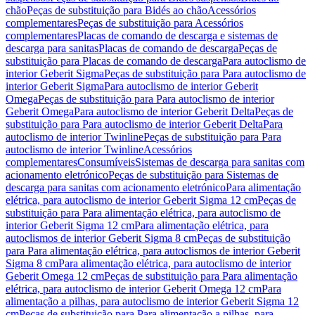
chão
Peças de substituição para Bidés ao chão
Acessórios
complementares
Peças de substituição para Acessórios
complementares
Placas de comando de descarga e sistemas de
descarga para sanitas
Placas de comando de descarga
Peças de
substituição para Placas de comando de descarga
Para autoclismo de
interior Geberit Sigma
Peças de substituição para Para autoclismo de
interior Geberit Sigma
Para autoclismo de interior Geberit
Omega
Peças de substituição para Para autoclismo de interior
Geberit Omega
Para autoclismo de interior Geberit Delta
Peças de
substituição para Para autoclismo de interior Geberit Delta
Para
autoclismo de interior Twinline
Peças de substituição para Para
autoclismo de interior Twinline
Acessórios
complementares
Consumíveis
Sistemas de descarga para sanitas com
acionamento eletrónico
Peças de substituição para Sistemas de
descarga para sanitas com acionamento eletrónico
Para alimentação
elétrica, para autoclismo de interior Geberit Sigma 12 cm
Peças de
substituição para Para alimentação elétrica, para autoclismo de
interior Geberit Sigma 12 cm
Para alimentação elétrica, para
autoclismos de interior Geberit Sigma 8 cm
Peças de substituição
para Para alimentação elétrica, para autoclismos de interior Geberit
Sigma 8 cm
Para alimentação elétrica, para autoclismo de interior
Geberit Omega 12 cm
Peças de substituição para Para alimentação
elétrica, para autoclismo de interior Geberit Omega 12 cm
Para
alimentação a pilhas, para autoclismo de interior Geberit Sigma 12
cm
Peças de substituição para Para alimentação a pilhas, para