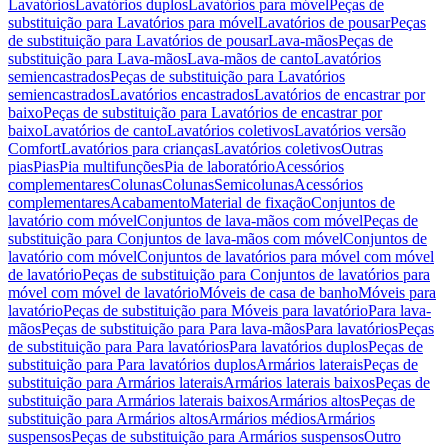
Lavatórios
Lavatórios duplos
Lavatórios para móvel
Peças de
substituição para Lavatórios para móvel
Lavatórios de pousar
Peças
de substituição para Lavatórios de pousar
Lava-mãos
Peças de
substituição para Lava-mãos
Lava-mãos de canto
Lavatórios
semiencastrados
Peças de substituição para Lavatórios
semiencastrados
Lavatórios encastrados
Lavatórios de encastrar por
baixo
Peças de substituição para Lavatórios de encastrar por
baixo
Lavatórios de canto
Lavatórios coletivos
Lavatórios versão
Comfort
Lavatórios para crianças
Lavatórios coletivos
Outras
pias
Pias
Pia multifunções
Pia de laboratório
Acessórios
complementares
Colunas
Colunas
Semicolunas
Acessórios
complementares
Acabamento
Material de fixação
Conjuntos de
lavatório com móvel
Conjuntos de lava-mãos com móvel
Peças de
substituição para Conjuntos de lava-mãos com móvel
Conjuntos de
lavatório com móvel
Conjuntos de lavatórios para móvel com móvel
de lavatório
Peças de substituição para Conjuntos de lavatórios para
móvel com móvel de lavatório
Móveis de casa de banho
Móveis para
lavatório
Peças de substituição para Móveis para lavatório
Para lava-
mãos
Peças de substituição para Para lava-mãos
Para lavatórios
Peças
de substituição para Para lavatórios
Para lavatórios duplos
Peças de
substituição para Para lavatórios duplos
Armários laterais
Peças de
substituição para Armários laterais
Armários laterais baixos
Peças de
substituição para Armários laterais baixos
Armários altos
Peças de
substituição para Armários altos
Armários médios
Armários
suspensos
Peças de substituição para Armários suspensos
Outro