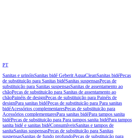
PT
Sanitas e urinóis
Sanitas bidé Geberit AquaClean
Sanitas bidé
Peças
de substituição para Sanitas bidé
Sanitas suspensas
Peças de
substituição para Sanitas suspensas
Sanitas de assentamento ao
chão
Peças de substituição para Sanitas de assentamento ao
chão
Painéis de design
Peças de substituição para Painéis de
design
Para sanitas bidé
Peças de substituição para Para sanitas
bidé
Acessórios complementares
Peças de substituição para
Acessórios complementares
Para sanitas bidé
Para tampos sanita
bidé
Peças de substituição para Para tampos sanita bidé
Para tampos
sanita bidé e sanitas bidé
Consumíveis
Sanitas e tampos de
sanita
Sanitas suspensas
Peças de substituição para Sanitas
suspensas
Sanitas de fundo profundo
Peças de substituição para