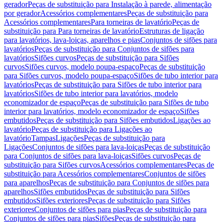
gerador
Peças de substituição para Instalação à parede, alimentação
por gerador
Acessórios complementares
Peças de substituição para
Acessórios complementares
Para torneiras de lavatório
Peças de
substituição para Para torneiras de lavatório
Estruturas de ligação
para lavatórios, lava-loiças, aparelhos e pias
Conjuntos de sifões para
lavatórios
Peças de substituição para Conjuntos de sifões para
lavatórios
Sifões curvos
Peças de substituição para Sifões
curvos
Sifões curvos, modelo poupa-espaço
Peças de substituição
para Sifões curvos, modelo poupa-espaço
Sifões de tubo interior para
lavatórios
Peças de substituição para Sifões de tubo interior para
lavatórios
Sifões de tubo interior para lavatórios, modelo
economizador de espaço
Peças de substituição para Sifões de tubo
interior para lavatórios, modelo economizador de espaço
Sifões
embutidos
Peças de substituição para Sifões embutidos
Ligações ao
lavatório
Peças de substituição para Ligações ao
lavatório
Tampas
Ligações
Peças de substituição para
Ligações
Conjuntos de sifões para lava-loiças
Peças de substituição
para Conjuntos de sifões para lava-loiças
Sifões curvos
Peças de
substituição para Sifões curvos
Acessórios complementares
Peças de
substituição para Acessórios complementares
Conjuntos de sifões
para aparelhos
Peças de substituição para Conjuntos de sifões para
aparelhos
Sifões embutidos
Peças de substituição para Sifões
embutidos
Sifões exteriores
Peças de substituição para Sifões
exteriores
Conjuntos de sifões para pias
Peças de substituição para
Conjuntos de sifões para pias
Sifões
Peças de substituição para