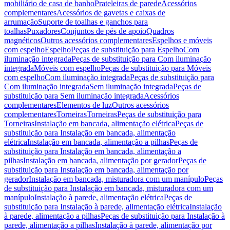
mobiliário de casa de banho
Prateleiras de parede
Acessórios
complementares
Acessórios de gavetas e caixas de
arrumação
Suporte de toalhas e ganchos para
toalhas
Puxadores
Conjuntos de pés de apoio
Quadros
magnéticos
Outros acessórios complementares
Espelhos e móveis
com espelho
Espelho
Peças de substituição para Espelho
Com
iluminação integrada
Peças de substituição para Com iluminação
integrada
Móveis com espelho
Peças de substituição para Móveis
com espelho
Com iluminação integrada
Peças de substituição para
Com iluminação integrada
Sem iluminação integrada
Peças de
substituição para Sem iluminação integrada
Acessórios
complementares
Elementos de luz
Outros acessórios
complementares
Torneiras
Torneiras
Peças de substituição para
Torneiras
Instalação em bancada, alimentação elétrica
Peças de
substituição para Instalação em bancada, alimentação
elétrica
Instalação em bancada, alimentação a pilhas
Peças de
substituição para Instalação em bancada, alimentação a
pilhas
Instalação em bancada, alimentação por gerador
Peças de
substituição para Instalação em bancada, alimentação por
gerador
Instalação em bancada, misturadora com um manípulo
Peças
de substituição para Instalação em bancada, misturadora com um
manípulo
Instalação à parede, alimentação elétrica
Peças de
substituição para Instalação à parede, alimentação elétrica
Instalação
à parede, alimentação a pilhas
Peças de substituição para Instalação à
parede, alimentação a pilhas
Instalação à parede, alimentação por