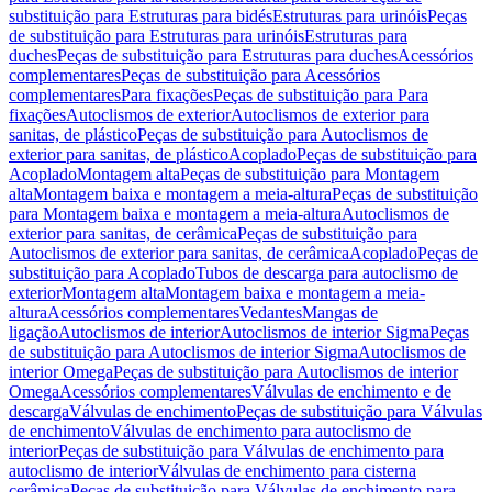
substituição para Estruturas para bidés
Estruturas para urinóis
Peças
de substituição para Estruturas para urinóis
Estruturas para
duches
Peças de substituição para Estruturas para duches
Acessórios
complementares
Peças de substituição para Acessórios
complementares
Para fixações
Peças de substituição para Para
fixações
Autoclismos de exterior
Autoclismos de exterior para
sanitas, de plástico
Peças de substituição para Autoclismos de
exterior para sanitas, de plástico
Acoplado
Peças de substituição para
Acoplado
Montagem alta
Peças de substituição para Montagem
alta
Montagem baixa e montagem a meia-altura
Peças de substituição
para Montagem baixa e montagem a meia-altura
Autoclismos de
exterior para sanitas, de cerâmica
Peças de substituição para
Autoclismos de exterior para sanitas, de cerâmica
Acoplado
Peças de
substituição para Acoplado
Tubos de descarga para autoclismo de
exterior
Montagem alta
Montagem baixa e montagem a meia-
altura
Acessórios complementares
Vedantes
Mangas de
ligação
Autoclismos de interior
Autoclismos de interior Sigma
Peças
de substituição para Autoclismos de interior Sigma
Autoclismos de
interior Omega
Peças de substituição para Autoclismos de interior
Omega
Acessórios complementares
Válvulas de enchimento e de
descarga
Válvulas de enchimento
Peças de substituição para Válvulas
de enchimento
Válvulas de enchimento para autoclismo de
interior
Peças de substituição para Válvulas de enchimento para
autoclismo de interior
Válvulas de enchimento para cisterna
cerâmica
Peças de substituição para Válvulas de enchimento para