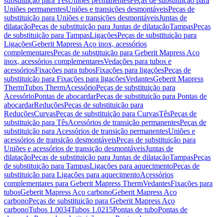
substituição para Tês
Uniões permanentes
Peças de substituição para
Uniões permanentes
Uniões e transições desmontáveis
Peças de
substituição para Uniões e transições desmontáveis
Juntas de
dilatação
Peças de substituição para Juntas de dilatação
Tampas
Peças
de substituição para Tampas
Ligações
Peças de substituição para
Ligações
Geberit Mapress Aço inox, acessórios
complementares
Peças de substituição para Geberit Mapress Aço
inox, acessórios complementares
Vedações para tubos e
acessórios
Fixações para tubos
Fixações para ligações
Peças de
substituição para Fixações para ligações
Vedantes
Geberit Mapress
Therm
Tubos Therm
Acessório
Peças de substituição para
Acessório
Pontas de abocardar
Peças de substituição para Pontas de
abocardar
Reduções
Peças de substituição para
Reduções
Curvas
Peças de substituição para Curvas
Tês
Peças de
substituição para Tês
Acessórios de transição permanentes
Peças de
substituição para Acessórios de transição permanentes
Uniões e
acessórios de transição desmontáveis
Peças de substituição para
Uniões e acessórios de transição desmontáveis
Juntas de
dilatação
Peças de substituição para Juntas de dilatação
Tampas
Peças
de substituição para Tampas
Ligações para aquecimento
Peças de
substituição para Ligações para aquecimento
Acessórios
complementares para Geberit Mapress Therm
Vedantes
Fixações para
tubos
Geberit Mapress Aço carbono
Geberit Mapress Aço
carbono
Peças de substituição para Geberit Mapress Aço
carbono
Tubos 1.0034
Tubos 1.0215
Pontas de tubo
Pontas de