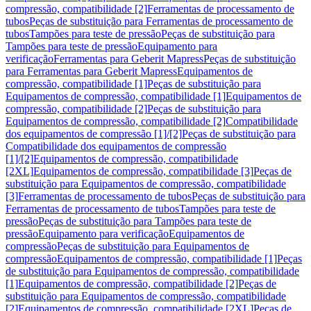
compressão, compatibilidade [2]
Ferramentas de processamento de
tubos
Peças de substituição para Ferramentas de processamento de
tubos
Tampões para teste de pressão
Peças de substituição para
Tampões para teste de pressão
Equipamento para
verificação
Ferramentas para Geberit Mapress
Peças de substituição
para Ferramentas para Geberit Mapress
Equipamentos de
compressão, compatibilidade [1]
Peças de substituição para
Equipamentos de compressão, compatibilidade [1]
Equipamentos de
compressão, compatibilidade [2]
Peças de substituição para
Equipamentos de compressão, compatibilidade [2]
Compatibilidade
dos equipamentos de compressão [1]/[2]
Peças de substituição para
Compatibilidade dos equipamentos de compressão
[1]/[2]
Equipamentos de compressão, compatibilidade
[2XL]
Equipamentos de compressão, compatibilidade [3]
Peças de
substituição para Equipamentos de compressão, compatibilidade
[3]
Ferramentas de processamento de tubos
Peças de substituição para
Ferramentas de processamento de tubos
Tampões para teste de
pressão
Peças de substituição para Tampões para teste de
pressão
Equipamento para verificação
Equipamentos de
compressão
Peças de substituição para Equipamentos de
compressão
Equipamentos de compressão, compatibilidade [1]
Peças
de substituição para Equipamentos de compressão, compatibilidade
[1]
Equipamentos de compressão, compatibilidade [2]
Peças de
substituição para Equipamentos de compressão, compatibilidade
[2]
Equipamentos de compressão, compatibilidade [2XL]
Peças de