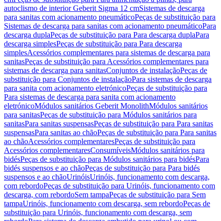
autoclismo de interior Geberit Sigma 12 cm
Sistemas de descarga
para sanitas com acionamento pneumático
Peças de substituição para
Sistemas de descarga para sanitas com acionamento pneumático
Para
descarga dupla
Peças de substituição para Para descarga dupla
Para
descarga simples
Peças de substituição para Para descarga
simples
Acessórios complementares para sistemas de descarga para
sanitas
Peças de substituição para Acessórios complementares para
sistemas de descarga para sanitas
Conjuntos de instalação
Peças de
substituição para Conjuntos de instalação
Para sistemas de descarga
para sanita com acionamento eletrónico
Peças de substituição para
Para sistemas de descarga para sanita com acionamento
eletrónico
Módulos sanitários Geberit Monolith
Módulos sanitários
para sanitas
Peças de substituição para Módulos sanitários para
sanitas
Para sanitas suspensas
Peças de substituição para Para sanitas
suspensas
Para sanitas ao chão
Peças de substituição para Para sanitas
ao chão
Acessórios complementares
Peças de substituição para
Acessórios complementares
Consumíveis
Módulos sanitários para
bidés
Peças de substituição para Módulos sanitários para bidés
Para
bidés suspensos e ao chão
Peças de substituição para Para bidés
suspensos e ao chão
Urinóis
Urinóis, funcionamento com descarga,
com rebordo
Peças de substituição para Urinóis, funcionamento com
descarga, com rebordo
Sem tampa
Peças de substituição para Sem
tampa
Urinóis, funcionamento com descarga, sem rebordo
Peças de
substituição para Urinóis, funcionamento com descarga, sem