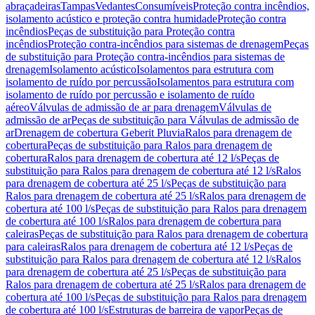
abraçadeiras
Tampas
Vedantes
Consumíveis
Proteção contra incêndios,
isolamento acústico e proteção contra humidade
Proteção contra
incêndios
Peças de substituição para Proteção contra
incêndios
Proteção contra-incêndios para sistemas de drenagem
Peças
de substituição para Proteção contra-incêndios para sistemas de
drenagem
Isolamento acústico
Isolamentos para estrutura com
isolamento de ruído por percussão
Isolamentos para estrutura com
isolamento de ruído por percussão e isolamento de ruído
aéreo
Válvulas de admissão de ar para drenagem
Válvulas de
admissão de ar
Peças de substituição para Válvulas de admissão de
ar
Drenagem de cobertura Geberit Pluvia
Ralos para drenagem de
cobertura
Peças de substituição para Ralos para drenagem de
cobertura
Ralos para drenagem de cobertura até 12 l/s
Peças de
substituição para Ralos para drenagem de cobertura até 12 l/s
Ralos
para drenagem de cobertura até 25 l/s
Peças de substituição para
Ralos para drenagem de cobertura até 25 l/s
Ralos para drenagem de
cobertura até 100 l/s
Peças de substituição para Ralos para drenagem
de cobertura até 100 l/s
Ralos para drenagem de cobertura para
caleiras
Peças de substituição para Ralos para drenagem de cobertura
para caleiras
Ralos para drenagem de cobertura até 12 l/s
Peças de
substituição para Ralos para drenagem de cobertura até 12 l/s
Ralos
para drenagem de cobertura até 25 l/s
Peças de substituição para
Ralos para drenagem de cobertura até 25 l/s
Ralos para drenagem de
cobertura até 100 l/s
Peças de substituição para Ralos para drenagem
de cobertura até 100 l/s
Estruturas de barreira de vapor
Peças de