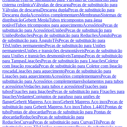
cisterna cerâmica
Válvulas de descarga
Peças de substituição para
Válvulas de descarga
Descarga dupla
Peças de substituição para
Descarga dupla
Acessórios complementares
Membranas
Sistemas de
distribuição
Geberit Mepla
Tubos tricompostos para água
potável
Tubos tricompostos para aquecimento
Acessórios
Peças de
substituição para Acessórios
Uniões
Peças de substituição para
Uniões
Reduções
Peças de substituição para Reduções
Ângulo
Peças
de substituição para Ângulo
Tês
Peças de substituição para
Tês
Uniões permanentes
Peças de substituição para Uniões
permanentes
Uniões e transições desmontáveis
Peças de substituição
para Uniões e transições desmontáveis
Tampas
Peças de substituição
para Tampas
Ligações
Peças de substituição para Ligações
Coletor
com ligação roscada
Peças de substituição para Coletor com ligação
roscada
Ligações para aquecimento
Peças de substituição para
Ligações para aquecimento
Acessórios complementares
Peças de
substituição para Acessórios complementares
Isolamentos para tubos
e acessórios
Vedações para tubos e acessórios
Fixações para
tubos
Fixações para ligações
Peças de substituição para Fixações para
ligações
Vedantes
Conjuntos de parafuso para uniões de
flange
Geberit Mapress Aço inox
Geberit Mapress Aço inox
Peças de
substituição para Geberit Mapress Aço inox
Tubos 1.4401
Pontas de
tubo
Pontas de abocardar
Peças de substituição para Pontas de
abocardar
Reduções
Peças de substituição para
Reduções
Curvas
Peças de substituição para Curvas
Tês
Peças de