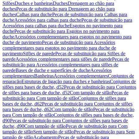
Sifões
Duches e banheiras
Duches
Drenagem ao chão para
duches
Peças de substituição para Drenagem ao chão para
duches
Calhas para duche
Peças de substituição para Calhas para
duche
Acessórios para calhas para duche
Peças de substituição para
Acessórios para calhas para duche
Esgotos no pavimento para
duche
Peças de substituição para Esgotos no pavimento para
duche
Acessórios complementares para esgotos no pavimento para
duche de pavimento
Peças de substituição para Acessórios
complementares para esgotos no pavimento para duche de
pavimento
Sifões de parede
Peças de substituição para Sifões de
parede
Acessórios complementares para sifões de parede
Peças de
substituição para Acessórios complementares para sifões de
parede
Bases de duche e superfícies de duche
Acessórios
complementares
Banheiras
Acessórios complementares
Conjuntos de
reparação
Estruturas de ligação para duches e banheiras
Conjuntos de
sifões para bases de duche, d52
Peças de substituição para Conjuntos
de sifões para bases de duche, d52
Com tampão de sifão
Peças de
substituição para Com tampão de sifão
Conjuntos de sifões para
bases de duche, d62
Peças de substituição para Conjuntos de sifões
para bases de duche, d62
Com tampão de sifão
Peças de substituição
para Com tampão de sifão
Conjuntos de sifões para bases de duche,
d90
Peças de substituição para Conjuntos de sifões para bases de
duche, d90
Com tampão de sifão
Peças de substituição para Com
tampão de sifão
Sem tampão de sifão
Peças de substituição para Sem
tampão de sifão
Acabamento
Peças de substituição para