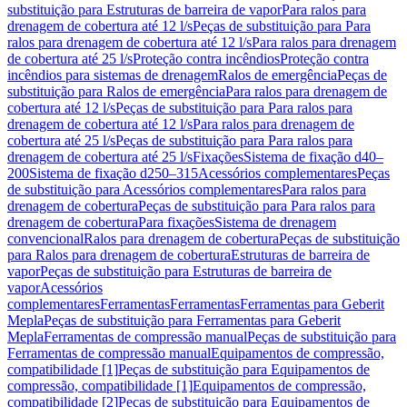
substituição para Estruturas de barreira de vapor
Para ralos para
drenagem de cobertura até 12 l/s
Peças de substituição para Para
ralos para drenagem de cobertura até 12 l/s
Para ralos para drenagem
de cobertura até 25 l/s
Proteção contra incêndios
Proteção contra
incêndios para sistemas de drenagem
Ralos de emergência
Peças de
substituição para Ralos de emergência
Para ralos para drenagem de
cobertura até 12 l/s
Peças de substituição para Para ralos para
drenagem de cobertura até 12 l/s
Para ralos para drenagem de
cobertura até 25 l/s
Peças de substituição para Para ralos para
drenagem de cobertura até 25 l/s
Fixações
Sistema de fixação d40–
200
Sistema de fixação d250–315
Acessórios complementares
Peças
de substituição para Acessórios complementares
Para ralos para
drenagem de cobertura
Peças de substituição para Para ralos para
drenagem de cobertura
Para fixações
Sistema de drenagem
convencional
Ralos para drenagem de cobertura
Peças de substituição
para Ralos para drenagem de cobertura
Estruturas de barreira de
vapor
Peças de substituição para Estruturas de barreira de
vapor
Acessórios
complementares
Ferramentas
Ferramentas
Ferramentas para Geberit
Mepla
Peças de substituição para Ferramentas para Geberit
Mepla
Ferramentas de compressão manual
Peças de substituição para
Ferramentas de compressão manual
Equipamentos de compressão,
compatibilidade [1]
Peças de substituição para Equipamentos de
compressão, compatibilidade [1]
Equipamentos de compressão,
compatibilidade [2]
Peças de substituição para Equipamentos de