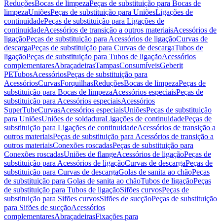
Reduções
Bocas de limpeza
Peças de substituição para Bocas de
limpeza
Uniões
Peças de substituição para Uniões
Ligações de
continuidade
Peças de substituição para Ligações de
continuidade
Acessórios de transição a outros materiais
Acessórios de
ligação
Peças de substituição para Acessórios de ligação
Curvas de
descarga
Peças de substituição para Curvas de descarga
Tubos de
ligação
Peças de substituição para Tubos de ligação
Acessórios
complementares
Abraçadeiras
Tampas
Consumíveis
Geberit
PE
Tubos
Acessórios
Peças de substituição para
Acessórios
Curvas
Forquilhas
Reduções
Bocas de limpeza
Peças de
substituição para Bocas de limpeza
Acessórios especiais
Peças de
substituição para Acessórios especiais
Acessórios
SuperTube
Curvas
Acessórios especiais
Uniões
Peças de substituição
para Uniões
Uniões de soldadura
Ligações de continuidade
Peças de
substituição para Ligações de continuidade
Acessórios de transição a
outros materiais
Peças de substituição para Acessórios de transição a
outros materiais
Conexões roscadas
Peças de substituição para
Conexões roscadas
Uniões de flange
Acessórios de ligação
Peças de
substituição para Acessórios de ligação
Curvas de descarga
Peças de
substituição para Curvas de descarga
Golas de sanita ao chão
Peças
de substituição para Golas de sanita ao chão
Tubos de ligação
Peças
de substituição para Tubos de ligação
Sifões curvos
Peças de
substituição para Sifões curvos
Sifões de sucção
Peças de substituição
para Sifões de sucção
Acessórios
complementares
Abraçadeiras
Fixações para