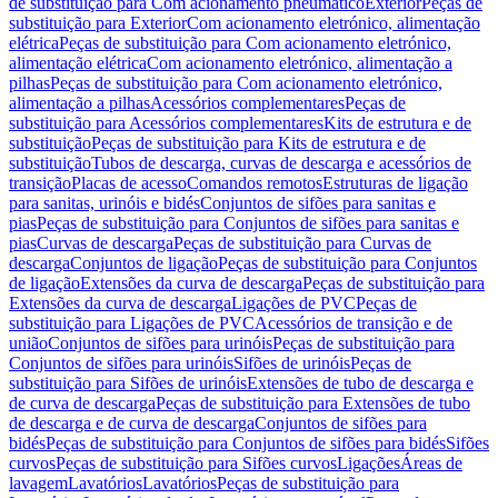
de substituição para Com acionamento pneumático
Exterior
Peças de
substituição para Exterior
Com acionamento eletrónico, alimentação
elétrica
Peças de substituição para Com acionamento eletrónico,
alimentação elétrica
Com acionamento eletrónico, alimentação a
pilhas
Peças de substituição para Com acionamento eletrónico,
alimentação a pilhas
Acessórios complementares
Peças de
substituição para Acessórios complementares
Kits de estrutura e de
substituição
Peças de substituição para Kits de estrutura e de
substituição
Tubos de descarga, curvas de descarga e acessórios de
transição
Placas de acesso
Comandos remotos
Estruturas de ligação
para sanitas, urinóis e bidés
Conjuntos de sifões para sanitas e
pias
Peças de substituição para Conjuntos de sifões para sanitas e
pias
Curvas de descarga
Peças de substituição para Curvas de
descarga
Conjuntos de ligação
Peças de substituição para Conjuntos
de ligação
Extensões da curva de descarga
Peças de substituição para
Extensões da curva de descarga
Ligações de PVC
Peças de
substituição para Ligações de PVC
Acessórios de transição e de
união
Conjuntos de sifões para urinóis
Peças de substituição para
Conjuntos de sifões para urinóis
Sifões de urinóis
Peças de
substituição para Sifões de urinóis
Extensões de tubo de descarga e
de curva de descarga
Peças de substituição para Extensões de tubo
de descarga e de curva de descarga
Conjuntos de sifões para
bidés
Peças de substituição para Conjuntos de sifões para bidés
Sifões
curvos
Peças de substituição para Sifões curvos
Ligações
Áreas de
lavagem
Lavatórios
Lavatórios
Peças de substituição para