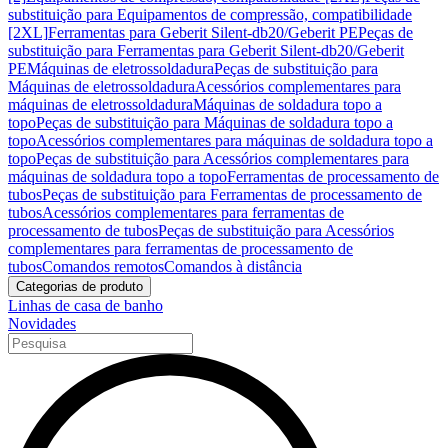
substituição para Equipamentos de compressão, compatibilidade
[2XL]
Ferramentas para Geberit Silent-db20/Geberit PE
Peças de
substituição para Ferramentas para Geberit Silent-db20/Geberit
PE
Máquinas de eletrossoldadura
Peças de substituição para
Máquinas de eletrossoldadura
Acessórios complementares para
máquinas de eletrossoldadura
Máquinas de soldadura topo a
topo
Peças de substituição para Máquinas de soldadura topo a
topo
Acessórios complementares para máquinas de soldadura topo a
topo
Peças de substituição para Acessórios complementares para
máquinas de soldadura topo a topo
Ferramentas de processamento de
tubos
Peças de substituição para Ferramentas de processamento de
tubos
Acessórios complementares para ferramentas de
processamento de tubos
Peças de substituição para Acessórios
complementares para ferramentas de processamento de
tubos
Comandos remotos
Comandos à distância
Categorias de produto
Linhas de casa de banho
Novidades