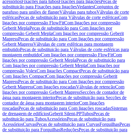
acessórios
Fixações para tubos
Fixações para ligações
Peças de
substituição para Fixações para ligações
Vedantes
Conjuntos de
parafuso para uniões de flange
Válvulas para tubos
Válvulas de corte
esféricas
Peças de substituição para Válvulas de corte esféricas
Com
ligações por compressão FlowFit
Com ligações por compressão
Geberit Mepla
Peças de substituição para Com ligações por
compressão Geberit Mepla
Com ligações por compressão Geberit
Mapress
Peças de substituição para Com ligações por compressão
Geberit Mapress
Válvulas de corte esféricas para montagem
embutido
Peças de substituição para Válvulas de corte esféricas para
montagem embutido
Com ligações por compressão FlowFit
Com
ligações por compressão Geberit Mepla
Peças de substituição para
Com ligações por compressão Geberit Mepla
Com ligações por
compressão Volex
Com ligações Compact
Peças de substituição para
Com ligações Compact
Com ligações por compressão Geberit
Mapress
Peças de substituição para Com ligações por compressão
Geberit Mapress
Com ligações roscadas
Válvulas de retenção
Com
ligações por compressão Geberit Mapress
Secções de contador de
água para montagem interior
Peças de substituição para Secções de
contador de água para montagem interior
Com ligações
roscadas
Peças de substituição para Com ligações roscadas
Sistemas
de drenagem de edifícios
Geberit Silent-PP
Tubos
Peças de
substituição para Tubos
Acessórios
Peças de substituição para
Acessórios
Curvas
Peças de substituição para Curvas
Forquilhas
Peças
de substituição para Forquilhas
Reduções
Peças de substituição para