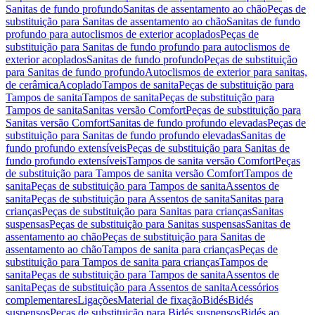
Sanitas de fundo profundo
Sanitas de assentamento ao chão
Peças de
substituição para Sanitas de assentamento ao chão
Sanitas de fundo
profundo para autoclismos de exterior acoplados
Peças de
substituição para Sanitas de fundo profundo para autoclismos de
exterior acoplados
Sanitas de fundo profundo
Peças de substituição
para Sanitas de fundo profundo
Autoclismos de exterior para sanitas,
de cerâmica
Acoplado
Tampos de sanita
Peças de substituição para
Tampos de sanita
Tampos de sanita
Peças de substituição para
Tampos de sanita
Sanitas versão Comfort
Peças de substituição para
Sanitas versão Comfort
Sanitas de fundo profundo elevadas
Peças de
substituição para Sanitas de fundo profundo elevadas
Sanitas de
fundo profundo extensíveis
Peças de substituição para Sanitas de
fundo profundo extensíveis
Tampos de sanita versão Comfort
Peças
de substituição para Tampos de sanita versão Comfort
Tampos de
sanita
Peças de substituição para Tampos de sanita
Assentos de
sanita
Peças de substituição para Assentos de sanita
Sanitas para
crianças
Peças de substituição para Sanitas para crianças
Sanitas
suspensas
Peças de substituição para Sanitas suspensas
Sanitas de
assentamento ao chão
Peças de substituição para Sanitas de
assentamento ao chão
Tampos de sanita para crianças
Peças de
substituição para Tampos de sanita para crianças
Tampos de
sanita
Peças de substituição para Tampos de sanita
Assentos de
sanita
Peças de substituição para Assentos de sanita
Acessórios
complementares
Ligações
Material de fixação
Bidés
Bidés
suspensos
Peças de substituição para Bidés suspensos
Bidés ao