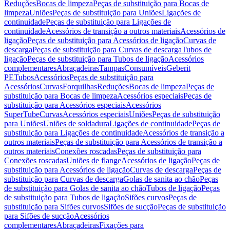
Reduções
Bocas de limpeza
Peças de substituição para Bocas de
limpeza
Uniões
Peças de substituição para Uniões
Ligações de
continuidade
Peças de substituição para Ligações de
continuidade
Acessórios de transição a outros materiais
Acessórios de
ligação
Peças de substituição para Acessórios de ligação
Curvas de
descarga
Peças de substituição para Curvas de descarga
Tubos de
ligação
Peças de substituição para Tubos de ligação
Acessórios
complementares
Abraçadeiras
Tampas
Consumíveis
Geberit
PE
Tubos
Acessórios
Peças de substituição para
Acessórios
Curvas
Forquilhas
Reduções
Bocas de limpeza
Peças de
substituição para Bocas de limpeza
Acessórios especiais
Peças de
substituição para Acessórios especiais
Acessórios
SuperTube
Curvas
Acessórios especiais
Uniões
Peças de substituição
para Uniões
Uniões de soldadura
Ligações de continuidade
Peças de
substituição para Ligações de continuidade
Acessórios de transição a
outros materiais
Peças de substituição para Acessórios de transição a
outros materiais
Conexões roscadas
Peças de substituição para
Conexões roscadas
Uniões de flange
Acessórios de ligação
Peças de
substituição para Acessórios de ligação
Curvas de descarga
Peças de
substituição para Curvas de descarga
Golas de sanita ao chão
Peças
de substituição para Golas de sanita ao chão
Tubos de ligação
Peças
de substituição para Tubos de ligação
Sifões curvos
Peças de
substituição para Sifões curvos
Sifões de sucção
Peças de substituição
para Sifões de sucção
Acessórios
complementares
Abraçadeiras
Fixações para