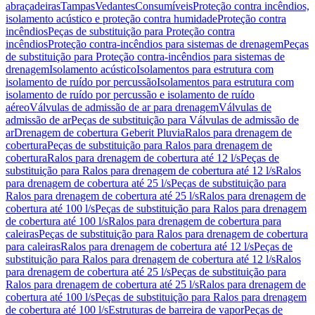
abraçadeiras
Tampas
Vedantes
Consumíveis
Proteção contra incêndios,
isolamento acústico e proteção contra humidade
Proteção contra
incêndios
Peças de substituição para Proteção contra
incêndios
Proteção contra-incêndios para sistemas de drenagem
Peças
de substituição para Proteção contra-incêndios para sistemas de
drenagem
Isolamento acústico
Isolamentos para estrutura com
isolamento de ruído por percussão
Isolamentos para estrutura com
isolamento de ruído por percussão e isolamento de ruído
aéreo
Válvulas de admissão de ar para drenagem
Válvulas de
admissão de ar
Peças de substituição para Válvulas de admissão de
ar
Drenagem de cobertura Geberit Pluvia
Ralos para drenagem de
cobertura
Peças de substituição para Ralos para drenagem de
cobertura
Ralos para drenagem de cobertura até 12 l/s
Peças de
substituição para Ralos para drenagem de cobertura até 12 l/s
Ralos
para drenagem de cobertura até 25 l/s
Peças de substituição para
Ralos para drenagem de cobertura até 25 l/s
Ralos para drenagem de
cobertura até 100 l/s
Peças de substituição para Ralos para drenagem
de cobertura até 100 l/s
Ralos para drenagem de cobertura para
caleiras
Peças de substituição para Ralos para drenagem de cobertura
para caleiras
Ralos para drenagem de cobertura até 12 l/s
Peças de
substituição para Ralos para drenagem de cobertura até 12 l/s
Ralos
para drenagem de cobertura até 25 l/s
Peças de substituição para
Ralos para drenagem de cobertura até 25 l/s
Ralos para drenagem de
cobertura até 100 l/s
Peças de substituição para Ralos para drenagem
de cobertura até 100 l/s
Estruturas de barreira de vapor
Peças de