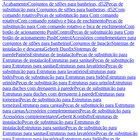
Acabamento
Conjuntos de sifões para banheiras, d52
Peças de
substituição para Conjuntos de sifões para banheiras, d52
Com
comando rotativo
Peças de substituição para Com comando
rotativo
Com comando rotativo e bica de enchimento
Peças de
substituição para Com comando rotativo e bica de enchimento
Com
botão de acionamento PushControl
Peças de substituição para Com
botão de acionamento PushControl
Acessórios complementares para
conjuntos de sifões para banheiras
Conjuntos de ligação
Sistemas de
instalação e descarga
Geberit Duofix
Sistemas de
parede
Painéis
Estruturas de instalação
Peças de substituição para
Estruturas de instalação
Estruturas para sanitas
Peças de substituição
para Estruturas para sanitas
Estruturas para lavatórios
Peças de
substituição para Estruturas para lavatórios
Estruturas para
bidés
Peças de substituição para Estruturas para bidés
Estruturas para
urinóis
Peças de substituição para Estruturas para urinóis
Estruturas
para duches com drenagem à parede
Peças de substituição para
Estruturas para duches com drenagem à parede
Estruturas para
torneiras
Peças de substituição para Estruturas para
torneiras
Estruturas para cargas
Peças de substituição para Estruturas
para cargas
Acessórios complementares
Peças de substituição para
Acessórios complementares
Geberit Kombifix
Estruturas de
instalação
Peças de substituição para Estruturas de
instalação
Estruturas para sanitas
Peças de substituição para
Estruturas para sanitas
Estruturas para lavatórios
Peças de substituição
para Estruturas para lavatórios
Estruturas para bidés
Peças de