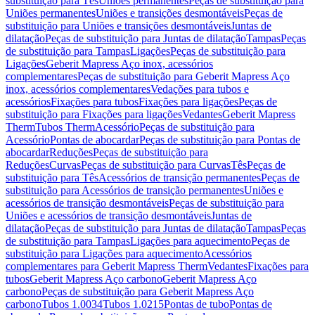
substituição para Tês
Uniões permanentes
Peças de substituição para
Uniões permanentes
Uniões e transições desmontáveis
Peças de
substituição para Uniões e transições desmontáveis
Juntas de
dilatação
Peças de substituição para Juntas de dilatação
Tampas
Peças
de substituição para Tampas
Ligações
Peças de substituição para
Ligações
Geberit Mapress Aço inox, acessórios
complementares
Peças de substituição para Geberit Mapress Aço
inox, acessórios complementares
Vedações para tubos e
acessórios
Fixações para tubos
Fixações para ligações
Peças de
substituição para Fixações para ligações
Vedantes
Geberit Mapress
Therm
Tubos Therm
Acessório
Peças de substituição para
Acessório
Pontas de abocardar
Peças de substituição para Pontas de
abocardar
Reduções
Peças de substituição para
Reduções
Curvas
Peças de substituição para Curvas
Tês
Peças de
substituição para Tês
Acessórios de transição permanentes
Peças de
substituição para Acessórios de transição permanentes
Uniões e
acessórios de transição desmontáveis
Peças de substituição para
Uniões e acessórios de transição desmontáveis
Juntas de
dilatação
Peças de substituição para Juntas de dilatação
Tampas
Peças
de substituição para Tampas
Ligações para aquecimento
Peças de
substituição para Ligações para aquecimento
Acessórios
complementares para Geberit Mapress Therm
Vedantes
Fixações para
tubos
Geberit Mapress Aço carbono
Geberit Mapress Aço
carbono
Peças de substituição para Geberit Mapress Aço
carbono
Tubos 1.0034
Tubos 1.0215
Pontas de tubo
Pontas de