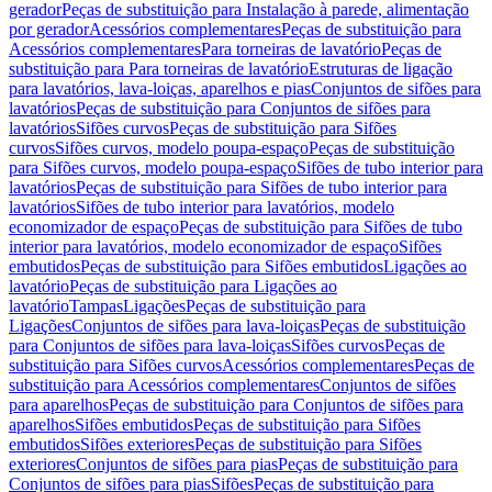
gerador
Peças de substituição para Instalação à parede, alimentação
por gerador
Acessórios complementares
Peças de substituição para
Acessórios complementares
Para torneiras de lavatório
Peças de
substituição para Para torneiras de lavatório
Estruturas de ligação
para lavatórios, lava-loiças, aparelhos e pias
Conjuntos de sifões para
lavatórios
Peças de substituição para Conjuntos de sifões para
lavatórios
Sifões curvos
Peças de substituição para Sifões
curvos
Sifões curvos, modelo poupa-espaço
Peças de substituição
para Sifões curvos, modelo poupa-espaço
Sifões de tubo interior para
lavatórios
Peças de substituição para Sifões de tubo interior para
lavatórios
Sifões de tubo interior para lavatórios, modelo
economizador de espaço
Peças de substituição para Sifões de tubo
interior para lavatórios, modelo economizador de espaço
Sifões
embutidos
Peças de substituição para Sifões embutidos
Ligações ao
lavatório
Peças de substituição para Ligações ao
lavatório
Tampas
Ligações
Peças de substituição para
Ligações
Conjuntos de sifões para lava-loiças
Peças de substituição
para Conjuntos de sifões para lava-loiças
Sifões curvos
Peças de
substituição para Sifões curvos
Acessórios complementares
Peças de
substituição para Acessórios complementares
Conjuntos de sifões
para aparelhos
Peças de substituição para Conjuntos de sifões para
aparelhos
Sifões embutidos
Peças de substituição para Sifões
embutidos
Sifões exteriores
Peças de substituição para Sifões
exteriores
Conjuntos de sifões para pias
Peças de substituição para
Conjuntos de sifões para pias
Sifões
Peças de substituição para