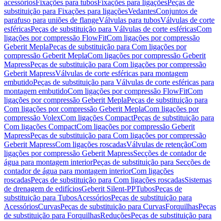
acessórios
Fixações para tubos
Fixações para ligações
Peças de
substituição para Fixações para ligações
Vedantes
Conjuntos de
parafuso para uniões de flange
Válvulas para tubos
Válvulas de corte
esféricas
Peças de substituição para Válvulas de corte esféricas
Com
ligações por compressão FlowFit
Com ligações por compressão
Geberit Mepla
Peças de substituição para Com ligações por
compressão Geberit Mepla
Com ligações por compressão Geberit
Mapress
Peças de substituição para Com ligações por compressão
Geberit Mapress
Válvulas de corte esféricas para montagem
embutido
Peças de substituição para Válvulas de corte esféricas para
montagem embutido
Com ligações por compressão FlowFit
Com
ligações por compressão Geberit Mepla
Peças de substituição para
Com ligações por compressão Geberit Mepla
Com ligações por
compressão Volex
Com ligações Compact
Peças de substituição para
Com ligações Compact
Com ligações por compressão Geberit
Mapress
Peças de substituição para Com ligações por compressão
Geberit Mapress
Com ligações roscadas
Válvulas de retenção
Com
ligações por compressão Geberit Mapress
Secções de contador de
água para montagem interior
Peças de substituição para Secções de
contador de água para montagem interior
Com ligações
roscadas
Peças de substituição para Com ligações roscadas
Sistemas
de drenagem de edifícios
Geberit Silent-PP
Tubos
Peças de
substituição para Tubos
Acessórios
Peças de substituição para
Acessórios
Curvas
Peças de substituição para Curvas
Forquilhas
Peças
de substituição para Forquilhas
Reduções
Peças de substituição para