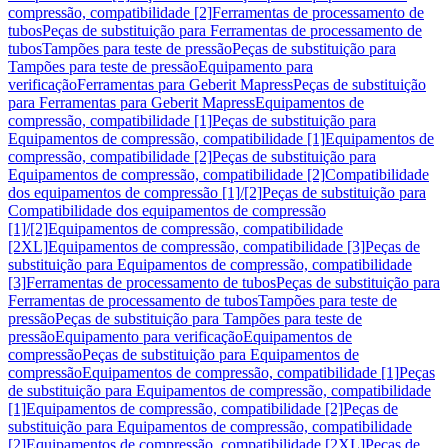
compressão, compatibilidade [2]
Ferramentas de processamento de
tubos
Peças de substituição para Ferramentas de processamento de
tubos
Tampões para teste de pressão
Peças de substituição para
Tampões para teste de pressão
Equipamento para
verificação
Ferramentas para Geberit Mapress
Peças de substituição
para Ferramentas para Geberit Mapress
Equipamentos de
compressão, compatibilidade [1]
Peças de substituição para
Equipamentos de compressão, compatibilidade [1]
Equipamentos de
compressão, compatibilidade [2]
Peças de substituição para
Equipamentos de compressão, compatibilidade [2]
Compatibilidade
dos equipamentos de compressão [1]/[2]
Peças de substituição para
Compatibilidade dos equipamentos de compressão
[1]/[2]
Equipamentos de compressão, compatibilidade
[2XL]
Equipamentos de compressão, compatibilidade [3]
Peças de
substituição para Equipamentos de compressão, compatibilidade
[3]
Ferramentas de processamento de tubos
Peças de substituição para
Ferramentas de processamento de tubos
Tampões para teste de
pressão
Peças de substituição para Tampões para teste de
pressão
Equipamento para verificação
Equipamentos de
compressão
Peças de substituição para Equipamentos de
compressão
Equipamentos de compressão, compatibilidade [1]
Peças
de substituição para Equipamentos de compressão, compatibilidade
[1]
Equipamentos de compressão, compatibilidade [2]
Peças de
substituição para Equipamentos de compressão, compatibilidade
[2]
Equipamentos de compressão, compatibilidade [2XL]
Peças de