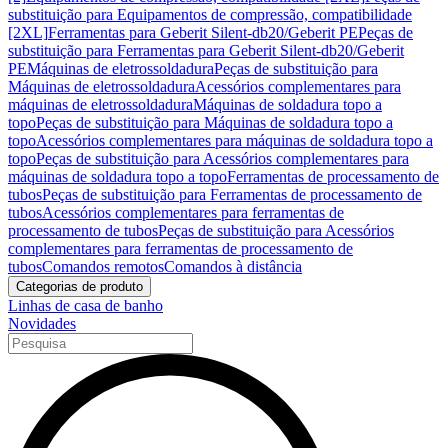
substituição para Equipamentos de compressão, compatibilidade
[2XL]
Ferramentas para Geberit Silent-db20/Geberit PE
Peças de
substituição para Ferramentas para Geberit Silent-db20/Geberit
PE
Máquinas de eletrossoldadura
Peças de substituição para
Máquinas de eletrossoldadura
Acessórios complementares para
máquinas de eletrossoldadura
Máquinas de soldadura topo a
topo
Peças de substituição para Máquinas de soldadura topo a
topo
Acessórios complementares para máquinas de soldadura topo a
topo
Peças de substituição para Acessórios complementares para
máquinas de soldadura topo a topo
Ferramentas de processamento de
tubos
Peças de substituição para Ferramentas de processamento de
tubos
Acessórios complementares para ferramentas de
processamento de tubos
Peças de substituição para Acessórios
complementares para ferramentas de processamento de
tubos
Comandos remotos
Comandos à distância
Categorias de produto
Linhas de casa de banho
Novidades