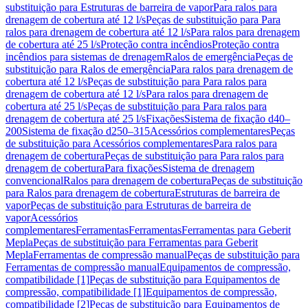
substituição para Estruturas de barreira de vapor
Para ralos para
drenagem de cobertura até 12 l/s
Peças de substituição para Para
ralos para drenagem de cobertura até 12 l/s
Para ralos para drenagem
de cobertura até 25 l/s
Proteção contra incêndios
Proteção contra
incêndios para sistemas de drenagem
Ralos de emergência
Peças de
substituição para Ralos de emergência
Para ralos para drenagem de
cobertura até 12 l/s
Peças de substituição para Para ralos para
drenagem de cobertura até 12 l/s
Para ralos para drenagem de
cobertura até 25 l/s
Peças de substituição para Para ralos para
drenagem de cobertura até 25 l/s
Fixações
Sistema de fixação d40–
200
Sistema de fixação d250–315
Acessórios complementares
Peças
de substituição para Acessórios complementares
Para ralos para
drenagem de cobertura
Peças de substituição para Para ralos para
drenagem de cobertura
Para fixações
Sistema de drenagem
convencional
Ralos para drenagem de cobertura
Peças de substituição
para Ralos para drenagem de cobertura
Estruturas de barreira de
vapor
Peças de substituição para Estruturas de barreira de
vapor
Acessórios
complementares
Ferramentas
Ferramentas
Ferramentas para Geberit
Mepla
Peças de substituição para Ferramentas para Geberit
Mepla
Ferramentas de compressão manual
Peças de substituição para
Ferramentas de compressão manual
Equipamentos de compressão,
compatibilidade [1]
Peças de substituição para Equipamentos de
compressão, compatibilidade [1]
Equipamentos de compressão,
compatibilidade [2]
Peças de substituição para Equipamentos de