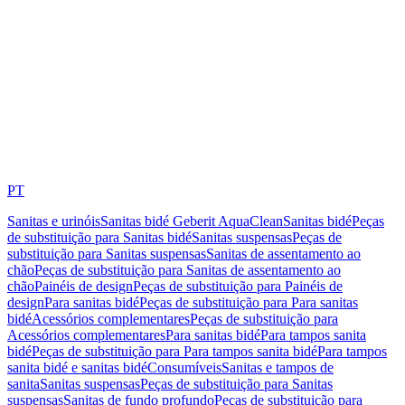
PT
Sanitas e urinóis
Sanitas bidé Geberit AquaClean
Sanitas bidé
Peças
de substituição para Sanitas bidé
Sanitas suspensas
Peças de
substituição para Sanitas suspensas
Sanitas de assentamento ao
chão
Peças de substituição para Sanitas de assentamento ao
chão
Painéis de design
Peças de substituição para Painéis de
design
Para sanitas bidé
Peças de substituição para Para sanitas
bidé
Acessórios complementares
Peças de substituição para
Acessórios complementares
Para sanitas bidé
Para tampos sanita
bidé
Peças de substituição para Para tampos sanita bidé
Para tampos
sanita bidé e sanitas bidé
Consumíveis
Sanitas e tampos de
sanita
Sanitas suspensas
Peças de substituição para Sanitas
suspensas
Sanitas de fundo profundo
Peças de substituição para