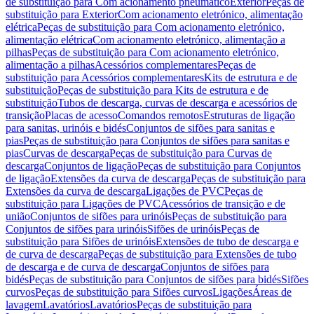
de substituição para Com acionamento pneumático
Exterior
Peças de
substituição para Exterior
Com acionamento eletrónico, alimentação
elétrica
Peças de substituição para Com acionamento eletrónico,
alimentação elétrica
Com acionamento eletrónico, alimentação a
pilhas
Peças de substituição para Com acionamento eletrónico,
alimentação a pilhas
Acessórios complementares
Peças de
substituição para Acessórios complementares
Kits de estrutura e de
substituição
Peças de substituição para Kits de estrutura e de
substituição
Tubos de descarga, curvas de descarga e acessórios de
transição
Placas de acesso
Comandos remotos
Estruturas de ligação
para sanitas, urinóis e bidés
Conjuntos de sifões para sanitas e
pias
Peças de substituição para Conjuntos de sifões para sanitas e
pias
Curvas de descarga
Peças de substituição para Curvas de
descarga
Conjuntos de ligação
Peças de substituição para Conjuntos
de ligação
Extensões da curva de descarga
Peças de substituição para
Extensões da curva de descarga
Ligações de PVC
Peças de
substituição para Ligações de PVC
Acessórios de transição e de
união
Conjuntos de sifões para urinóis
Peças de substituição para
Conjuntos de sifões para urinóis
Sifões de urinóis
Peças de
substituição para Sifões de urinóis
Extensões de tubo de descarga e
de curva de descarga
Peças de substituição para Extensões de tubo
de descarga e de curva de descarga
Conjuntos de sifões para
bidés
Peças de substituição para Conjuntos de sifões para bidés
Sifões
curvos
Peças de substituição para Sifões curvos
Ligações
Áreas de
lavagem
Lavatórios
Lavatórios
Peças de substituição para