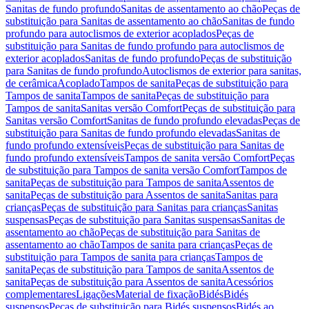
Sanitas de fundo profundo
Sanitas de assentamento ao chão
Peças de
substituição para Sanitas de assentamento ao chão
Sanitas de fundo
profundo para autoclismos de exterior acoplados
Peças de
substituição para Sanitas de fundo profundo para autoclismos de
exterior acoplados
Sanitas de fundo profundo
Peças de substituição
para Sanitas de fundo profundo
Autoclismos de exterior para sanitas,
de cerâmica
Acoplado
Tampos de sanita
Peças de substituição para
Tampos de sanita
Tampos de sanita
Peças de substituição para
Tampos de sanita
Sanitas versão Comfort
Peças de substituição para
Sanitas versão Comfort
Sanitas de fundo profundo elevadas
Peças de
substituição para Sanitas de fundo profundo elevadas
Sanitas de
fundo profundo extensíveis
Peças de substituição para Sanitas de
fundo profundo extensíveis
Tampos de sanita versão Comfort
Peças
de substituição para Tampos de sanita versão Comfort
Tampos de
sanita
Peças de substituição para Tampos de sanita
Assentos de
sanita
Peças de substituição para Assentos de sanita
Sanitas para
crianças
Peças de substituição para Sanitas para crianças
Sanitas
suspensas
Peças de substituição para Sanitas suspensas
Sanitas de
assentamento ao chão
Peças de substituição para Sanitas de
assentamento ao chão
Tampos de sanita para crianças
Peças de
substituição para Tampos de sanita para crianças
Tampos de
sanita
Peças de substituição para Tampos de sanita
Assentos de
sanita
Peças de substituição para Assentos de sanita
Acessórios
complementares
Ligações
Material de fixação
Bidés
Bidés
suspensos
Peças de substituição para Bidés suspensos
Bidés ao