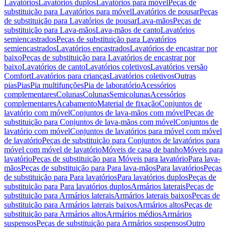
Lavatórios
Lavatórios duplos
Lavatórios para móvel
Peças de
substituição para Lavatórios para móvel
Lavatórios de pousar
Peças
de substituição para Lavatórios de pousar
Lava-mãos
Peças de
substituição para Lava-mãos
Lava-mãos de canto
Lavatórios
semiencastrados
Peças de substituição para Lavatórios
semiencastrados
Lavatórios encastrados
Lavatórios de encastrar por
baixo
Peças de substituição para Lavatórios de encastrar por
baixo
Lavatórios de canto
Lavatórios coletivos
Lavatórios versão
Comfort
Lavatórios para crianças
Lavatórios coletivos
Outras
pias
Pias
Pia multifunções
Pia de laboratório
Acessórios
complementares
Colunas
Colunas
Semicolunas
Acessórios
complementares
Acabamento
Material de fixação
Conjuntos de
lavatório com móvel
Conjuntos de lava-mãos com móvel
Peças de
substituição para Conjuntos de lava-mãos com móvel
Conjuntos de
lavatório com móvel
Conjuntos de lavatórios para móvel com móvel
de lavatório
Peças de substituição para Conjuntos de lavatórios para
móvel com móvel de lavatório
Móveis de casa de banho
Móveis para
lavatório
Peças de substituição para Móveis para lavatório
Para lava-
mãos
Peças de substituição para Para lava-mãos
Para lavatórios
Peças
de substituição para Para lavatórios
Para lavatórios duplos
Peças de
substituição para Para lavatórios duplos
Armários laterais
Peças de
substituição para Armários laterais
Armários laterais baixos
Peças de
substituição para Armários laterais baixos
Armários altos
Peças de
substituição para Armários altos
Armários médios
Armários
suspensos
Peças de substituição para Armários suspensos
Outro