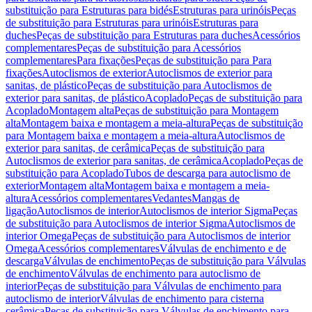
substituição para Estruturas para bidés
Estruturas para urinóis
Peças
de substituição para Estruturas para urinóis
Estruturas para
duches
Peças de substituição para Estruturas para duches
Acessórios
complementares
Peças de substituição para Acessórios
complementares
Para fixações
Peças de substituição para Para
fixações
Autoclismos de exterior
Autoclismos de exterior para
sanitas, de plástico
Peças de substituição para Autoclismos de
exterior para sanitas, de plástico
Acoplado
Peças de substituição para
Acoplado
Montagem alta
Peças de substituição para Montagem
alta
Montagem baixa e montagem a meia-altura
Peças de substituição
para Montagem baixa e montagem a meia-altura
Autoclismos de
exterior para sanitas, de cerâmica
Peças de substituição para
Autoclismos de exterior para sanitas, de cerâmica
Acoplado
Peças de
substituição para Acoplado
Tubos de descarga para autoclismo de
exterior
Montagem alta
Montagem baixa e montagem a meia-
altura
Acessórios complementares
Vedantes
Mangas de
ligação
Autoclismos de interior
Autoclismos de interior Sigma
Peças
de substituição para Autoclismos de interior Sigma
Autoclismos de
interior Omega
Peças de substituição para Autoclismos de interior
Omega
Acessórios complementares
Válvulas de enchimento e de
descarga
Válvulas de enchimento
Peças de substituição para Válvulas
de enchimento
Válvulas de enchimento para autoclismo de
interior
Peças de substituição para Válvulas de enchimento para
autoclismo de interior
Válvulas de enchimento para cisterna
cerâmica
Peças de substituição para Válvulas de enchimento para