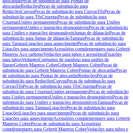
abocardar
Peças de substituição para Pontas de
abocardar
Reduções
Peças de substituição para
Reduções
Curvas
Peças de substituição para Curvas
Tês
Peças de
substituição para Tês
Cruzetas
Peças de substituição para
Cruzetas
Uniões permanentes
Peças de substituição para Uniões
permanentes
Uniões e transições desmontáveis
Peças de substituição
para Uniões e transições desmontáveis
Juntas de dilatação
Peças de
substituição para Juntas de dilatação
Tampas
Peças de substituição
para Tampas
Ligações para aquecimento
Peças de substituição para
Ligações para aquecimento
Acessórios complementares para Geberit
Mapress Aço carbono
Vedações para tubos e acessórios
Fixações
para tubos
Vedantes
Conjuntos de parafuso para uniões de
flange
Geberit Mapress Cobre
Geberit Mapress Cobre
Peças de
substituição para Geberit Mapress Cobre
Pontas de abocardar
Peças
de substituição para Pontas de abocardar
Reduções
Peças de
substituição para Reduções
Curvas
Peças de substituição para
Curvas
Tês
Peças de substituição para Tês
Cruzetas
Peças de
substituição para Cruzetas
Uniões permanentes
Peças de substituição
para Uniões permanentes
Uniões e transições desmontáveis
Peças de
substituição para Uniões e transições desmontáveis
Tampas
Peças de
substituição para Tampas
Ligações
Peças de substituição para
Ligações
Ligações para aquecimento
Peças de substituição para
Ligações para aquecimento
Acessórios complementares para Geberit
Mapress Cobre
Peças de substituição para Acessórios
complementares para Geberit Mapress Cobre
Vedações para tubos e