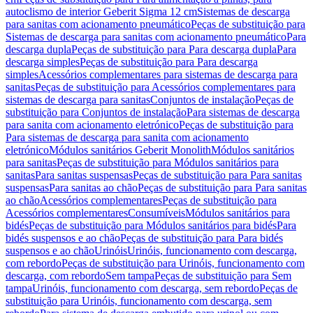
autoclismo de interior Geberit Sigma 12 cm
Sistemas de descarga
para sanitas com acionamento pneumático
Peças de substituição para
Sistemas de descarga para sanitas com acionamento pneumático
Para
descarga dupla
Peças de substituição para Para descarga dupla
Para
descarga simples
Peças de substituição para Para descarga
simples
Acessórios complementares para sistemas de descarga para
sanitas
Peças de substituição para Acessórios complementares para
sistemas de descarga para sanitas
Conjuntos de instalação
Peças de
substituição para Conjuntos de instalação
Para sistemas de descarga
para sanita com acionamento eletrónico
Peças de substituição para
Para sistemas de descarga para sanita com acionamento
eletrónico
Módulos sanitários Geberit Monolith
Módulos sanitários
para sanitas
Peças de substituição para Módulos sanitários para
sanitas
Para sanitas suspensas
Peças de substituição para Para sanitas
suspensas
Para sanitas ao chão
Peças de substituição para Para sanitas
ao chão
Acessórios complementares
Peças de substituição para
Acessórios complementares
Consumíveis
Módulos sanitários para
bidés
Peças de substituição para Módulos sanitários para bidés
Para
bidés suspensos e ao chão
Peças de substituição para Para bidés
suspensos e ao chão
Urinóis
Urinóis, funcionamento com descarga,
com rebordo
Peças de substituição para Urinóis, funcionamento com
descarga, com rebordo
Sem tampa
Peças de substituição para Sem
tampa
Urinóis, funcionamento com descarga, sem rebordo
Peças de
substituição para Urinóis, funcionamento com descarga, sem