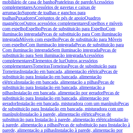
mobiliário de casa de banho
Prateleiras de parede
Acessórios
complementares
Acessórios de gavetas e caixas de
arrumação
Suporte de toalhas e ganchos para
toalhas
Puxadores
Conjuntos de pés de apoio
Quadros
magnéticos
Outros acessórios complementares
Espelhos e móveis
com espelho
Espelho
Peças de substituição para Espelho
Com
iluminação integrada
Peças de substituição para Com iluminação
integrada
Móveis com espelho
Peças de substituição para Móveis
com espelho
Com iluminação integrada
Peças de substituição para
Com iluminação integrada
Sem iluminação integrada
Peças de
substituição para Sem iluminação integrada
Acessórios
complementares
Elementos de luz
Outros acessórios
complementares
Torneiras
Torneiras
Peças de substituição para
Torneiras
Instalação em bancada, alimentação elétrica
Peças de
substituição para Instalação em bancada, alimentação
elétrica
Instalação em bancada, alimentação a pilhas
Peças de
substituição para Instalação em bancada, alimentação a
pilhas
Instalação em bancada, alimentação por gerador
Peças de
substituição para Instalação em bancada, alimentação por
gerador
Instalação em bancada, misturadora com um manípulo
Peças
de substituição para Instalação em bancada, misturadora com um
manípulo
Instalação à parede, alimentação elétrica
Peças de
substituição para Instalação à parede, alimentação elétrica
Instalação
à parede, alimentação a pilhas
Peças de substituição para Instalação à
parede, alimentação a pilhas
Instalação à parede, alimentação por