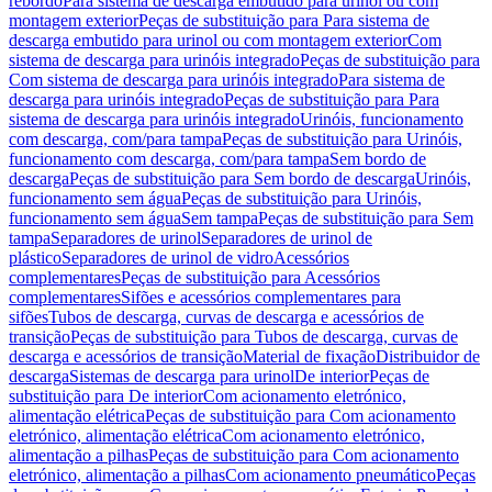
rebordo
Para sistema de descarga embutido para urinol ou com
montagem exterior
Peças de substituição para Para sistema de
descarga embutido para urinol ou com montagem exterior
Com
sistema de descarga para urinóis integrado
Peças de substituição para
Com sistema de descarga para urinóis integrado
Para sistema de
descarga para urinóis integrado
Peças de substituição para Para
sistema de descarga para urinóis integrado
Urinóis, funcionamento
com descarga, com/para tampa
Peças de substituição para Urinóis,
funcionamento com descarga, com/para tampa
Sem bordo de
descarga
Peças de substituição para Sem bordo de descarga
Urinóis,
funcionamento sem água
Peças de substituição para Urinóis,
funcionamento sem água
Sem tampa
Peças de substituição para Sem
tampa
Separadores de urinol
Separadores de urinol de
plástico
Separadores de urinol de vidro
Acessórios
complementares
Peças de substituição para Acessórios
complementares
Sifões e acessórios complementares para
sifões
Tubos de descarga, curvas de descarga e acessórios de
transição
Peças de substituição para Tubos de descarga, curvas de
descarga e acessórios de transição
Material de fixação
Distribuidor de
descarga
Sistemas de descarga para urinol
De interior
Peças de
substituição para De interior
Com acionamento eletrónico,
alimentação elétrica
Peças de substituição para Com acionamento
eletrónico, alimentação elétrica
Com acionamento eletrónico,
alimentação a pilhas
Peças de substituição para Com acionamento
eletrónico, alimentação a pilhas
Com acionamento pneumático
Peças