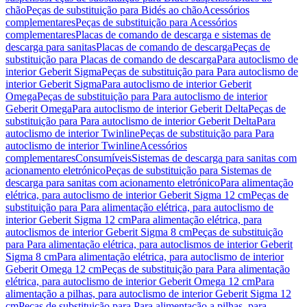
chão
Peças de substituição para Bidés ao chão
Acessórios
complementares
Peças de substituição para Acessórios
complementares
Placas de comando de descarga e sistemas de
descarga para sanitas
Placas de comando de descarga
Peças de
substituição para Placas de comando de descarga
Para autoclismo de
interior Geberit Sigma
Peças de substituição para Para autoclismo de
interior Geberit Sigma
Para autoclismo de interior Geberit
Omega
Peças de substituição para Para autoclismo de interior
Geberit Omega
Para autoclismo de interior Geberit Delta
Peças de
substituição para Para autoclismo de interior Geberit Delta
Para
autoclismo de interior Twinline
Peças de substituição para Para
autoclismo de interior Twinline
Acessórios
complementares
Consumíveis
Sistemas de descarga para sanitas com
acionamento eletrónico
Peças de substituição para Sistemas de
descarga para sanitas com acionamento eletrónico
Para alimentação
elétrica, para autoclismo de interior Geberit Sigma 12 cm
Peças de
substituição para Para alimentação elétrica, para autoclismo de
interior Geberit Sigma 12 cm
Para alimentação elétrica, para
autoclismos de interior Geberit Sigma 8 cm
Peças de substituição
para Para alimentação elétrica, para autoclismos de interior Geberit
Sigma 8 cm
Para alimentação elétrica, para autoclismo de interior
Geberit Omega 12 cm
Peças de substituição para Para alimentação
elétrica, para autoclismo de interior Geberit Omega 12 cm
Para
alimentação a pilhas, para autoclismo de interior Geberit Sigma 12
cm
Peças de substituição para Para alimentação a pilhas, para