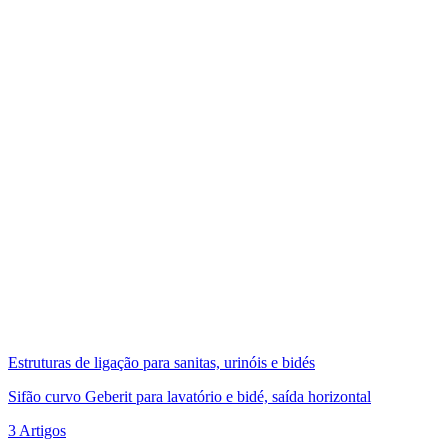
Estruturas de ligação para sanitas, urinóis e bidés
Sifão curvo Geberit para lavatório e bidé, saída horizontal
3 Artigos