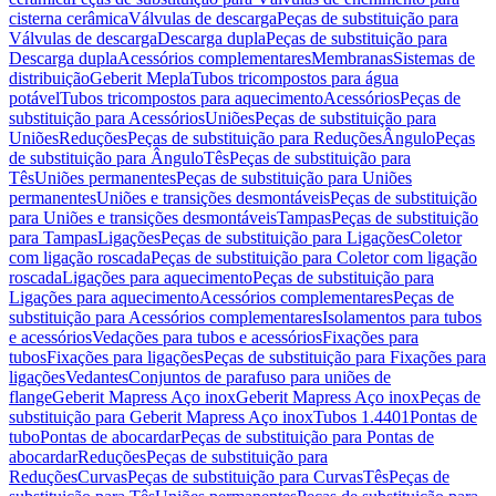
cisterna cerâmica
Válvulas de descarga
Peças de substituição para
Válvulas de descarga
Descarga dupla
Peças de substituição para
Descarga dupla
Acessórios complementares
Membranas
Sistemas de
distribuição
Geberit Mepla
Tubos tricompostos para água
potável
Tubos tricompostos para aquecimento
Acessórios
Peças de
substituição para Acessórios
Uniões
Peças de substituição para
Uniões
Reduções
Peças de substituição para Reduções
Ângulo
Peças
de substituição para Ângulo
Tês
Peças de substituição para
Tês
Uniões permanentes
Peças de substituição para Uniões
permanentes
Uniões e transições desmontáveis
Peças de substituição
para Uniões e transições desmontáveis
Tampas
Peças de substituição
para Tampas
Ligações
Peças de substituição para Ligações
Coletor
com ligação roscada
Peças de substituição para Coletor com ligação
roscada
Ligações para aquecimento
Peças de substituição para
Ligações para aquecimento
Acessórios complementares
Peças de
substituição para Acessórios complementares
Isolamentos para tubos
e acessórios
Vedações para tubos e acessórios
Fixações para
tubos
Fixações para ligações
Peças de substituição para Fixações para
ligações
Vedantes
Conjuntos de parafuso para uniões de
flange
Geberit Mapress Aço inox
Geberit Mapress Aço inox
Peças de
substituição para Geberit Mapress Aço inox
Tubos 1.4401
Pontas de
tubo
Pontas de abocardar
Peças de substituição para Pontas de
abocardar
Reduções
Peças de substituição para
Reduções
Curvas
Peças de substituição para Curvas
Tês
Peças de