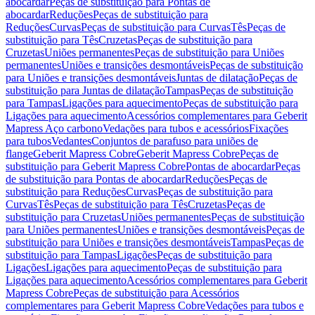
abocardar
Peças de substituição para Pontas de
abocardar
Reduções
Peças de substituição para
Reduções
Curvas
Peças de substituição para Curvas
Tês
Peças de
substituição para Tês
Cruzetas
Peças de substituição para
Cruzetas
Uniões permanentes
Peças de substituição para Uniões
permanentes
Uniões e transições desmontáveis
Peças de substituição
para Uniões e transições desmontáveis
Juntas de dilatação
Peças de
substituição para Juntas de dilatação
Tampas
Peças de substituição
para Tampas
Ligações para aquecimento
Peças de substituição para
Ligações para aquecimento
Acessórios complementares para Geberit
Mapress Aço carbono
Vedações para tubos e acessórios
Fixações
para tubos
Vedantes
Conjuntos de parafuso para uniões de
flange
Geberit Mapress Cobre
Geberit Mapress Cobre
Peças de
substituição para Geberit Mapress Cobre
Pontas de abocardar
Peças
de substituição para Pontas de abocardar
Reduções
Peças de
substituição para Reduções
Curvas
Peças de substituição para
Curvas
Tês
Peças de substituição para Tês
Cruzetas
Peças de
substituição para Cruzetas
Uniões permanentes
Peças de substituição
para Uniões permanentes
Uniões e transições desmontáveis
Peças de
substituição para Uniões e transições desmontáveis
Tampas
Peças de
substituição para Tampas
Ligações
Peças de substituição para
Ligações
Ligações para aquecimento
Peças de substituição para
Ligações para aquecimento
Acessórios complementares para Geberit
Mapress Cobre
Peças de substituição para Acessórios
complementares para Geberit Mapress Cobre
Vedações para tubos e