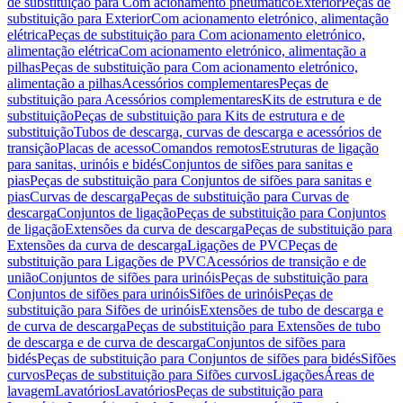
de substituição para Com acionamento pneumático
Exterior
Peças de
substituição para Exterior
Com acionamento eletrónico, alimentação
elétrica
Peças de substituição para Com acionamento eletrónico,
alimentação elétrica
Com acionamento eletrónico, alimentação a
pilhas
Peças de substituição para Com acionamento eletrónico,
alimentação a pilhas
Acessórios complementares
Peças de
substituição para Acessórios complementares
Kits de estrutura e de
substituição
Peças de substituição para Kits de estrutura e de
substituição
Tubos de descarga, curvas de descarga e acessórios de
transição
Placas de acesso
Comandos remotos
Estruturas de ligação
para sanitas, urinóis e bidés
Conjuntos de sifões para sanitas e
pias
Peças de substituição para Conjuntos de sifões para sanitas e
pias
Curvas de descarga
Peças de substituição para Curvas de
descarga
Conjuntos de ligação
Peças de substituição para Conjuntos
de ligação
Extensões da curva de descarga
Peças de substituição para
Extensões da curva de descarga
Ligações de PVC
Peças de
substituição para Ligações de PVC
Acessórios de transição e de
união
Conjuntos de sifões para urinóis
Peças de substituição para
Conjuntos de sifões para urinóis
Sifões de urinóis
Peças de
substituição para Sifões de urinóis
Extensões de tubo de descarga e
de curva de descarga
Peças de substituição para Extensões de tubo
de descarga e de curva de descarga
Conjuntos de sifões para
bidés
Peças de substituição para Conjuntos de sifões para bidés
Sifões
curvos
Peças de substituição para Sifões curvos
Ligações
Áreas de
lavagem
Lavatórios
Lavatórios
Peças de substituição para