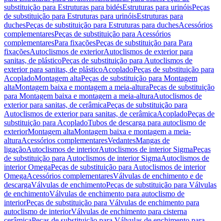
substituição para Estruturas para bidés
Estruturas para urinóis
Peças
de substituição para Estruturas para urinóis
Estruturas para
duches
Peças de substituição para Estruturas para duches
Acessórios
complementares
Peças de substituição para Acessórios
complementares
Para fixações
Peças de substituição para Para
fixações
Autoclismos de exterior
Autoclismos de exterior para
sanitas, de plástico
Peças de substituição para Autoclismos de
exterior para sanitas, de plástico
Acoplado
Peças de substituição para
Acoplado
Montagem alta
Peças de substituição para Montagem
alta
Montagem baixa e montagem a meia-altura
Peças de substituição
para Montagem baixa e montagem a meia-altura
Autoclismos de
exterior para sanitas, de cerâmica
Peças de substituição para
Autoclismos de exterior para sanitas, de cerâmica
Acoplado
Peças de
substituição para Acoplado
Tubos de descarga para autoclismo de
exterior
Montagem alta
Montagem baixa e montagem a meia-
altura
Acessórios complementares
Vedantes
Mangas de
ligação
Autoclismos de interior
Autoclismos de interior Sigma
Peças
de substituição para Autoclismos de interior Sigma
Autoclismos de
interior Omega
Peças de substituição para Autoclismos de interior
Omega
Acessórios complementares
Válvulas de enchimento e de
descarga
Válvulas de enchimento
Peças de substituição para Válvulas
de enchimento
Válvulas de enchimento para autoclismo de
interior
Peças de substituição para Válvulas de enchimento para
autoclismo de interior
Válvulas de enchimento para cisterna
cerâmica
Peças de substituição para Válvulas de enchimento para