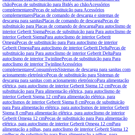
chão
Peças de substituição para Bidés ao chão
Acessórios
complementares
Peças de substituição para Acessórios
complementares
Placas de comando de descarga e sistemas de
descarga para sanitas
Placas de comando de descarga
Peças de
substituição para Placas de comando de descarga
Para autoclismo de
interior Geberit Sigma
Peças de substituição para Para autoclismo de
interior Geberit Sigma
Para autoclismo de interior Geberit
Omega
Peças de substituição para Para autoclismo de interior
Geberit Omega
Para autoclismo de interior Geberit Delta
Peças de
substituição para Para autoclismo de interior Geberit Delta
Para
autoclismo de interior Twinline
Peças de substituição para Para
autoclismo de interior Twinline
Acessórios
complementares
Consumíveis
Sistemas de descarga para sanitas com
acionamento eletrónico
Peças de substituição para Sistemas de
descarga para sanitas com acionamento eletrónico
Para alimentação
elétrica, para autoclismo de interior Geberit Sigma 12 cm
Peças de
substituição para Para alimentação elétrica, para autoclismo de
interior Geberit Sigma 12 cm
Para alimentação elétrica, para
autoclismos de interior Geberit Sigma 8 cm
Peças de substituição
para Para alimentação elétrica, para autoclismos de interior Geberit
Sigma 8 cm
Para alimentação elétrica, para autoclismo de interior
Geberit Omega 12 cm
Peças de substituição para Para alimentação
elétrica, para autoclismo de interior Geberit Omega 12 cm
Para
alimentação a pilhas, para autoclismo de interior Geberit Sigma 12
cm
Peças de substituição para Para alimentação a pilhas, para