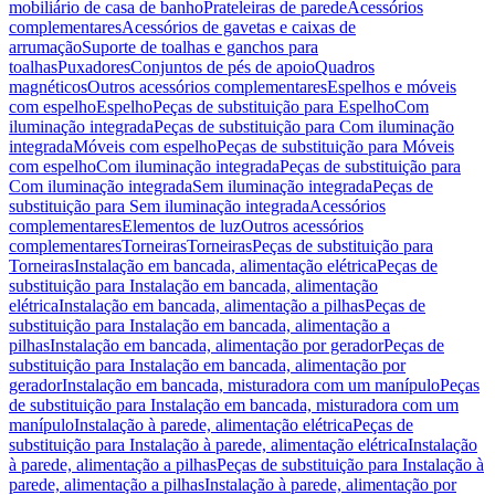
mobiliário de casa de banho
Prateleiras de parede
Acessórios
complementares
Acessórios de gavetas e caixas de
arrumação
Suporte de toalhas e ganchos para
toalhas
Puxadores
Conjuntos de pés de apoio
Quadros
magnéticos
Outros acessórios complementares
Espelhos e móveis
com espelho
Espelho
Peças de substituição para Espelho
Com
iluminação integrada
Peças de substituição para Com iluminação
integrada
Móveis com espelho
Peças de substituição para Móveis
com espelho
Com iluminação integrada
Peças de substituição para
Com iluminação integrada
Sem iluminação integrada
Peças de
substituição para Sem iluminação integrada
Acessórios
complementares
Elementos de luz
Outros acessórios
complementares
Torneiras
Torneiras
Peças de substituição para
Torneiras
Instalação em bancada, alimentação elétrica
Peças de
substituição para Instalação em bancada, alimentação
elétrica
Instalação em bancada, alimentação a pilhas
Peças de
substituição para Instalação em bancada, alimentação a
pilhas
Instalação em bancada, alimentação por gerador
Peças de
substituição para Instalação em bancada, alimentação por
gerador
Instalação em bancada, misturadora com um manípulo
Peças
de substituição para Instalação em bancada, misturadora com um
manípulo
Instalação à parede, alimentação elétrica
Peças de
substituição para Instalação à parede, alimentação elétrica
Instalação
à parede, alimentação a pilhas
Peças de substituição para Instalação à
parede, alimentação a pilhas
Instalação à parede, alimentação por