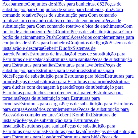
Acabamento
Conjuntos de sifões para banheiras, d52
Peças de
substituição para Conjuntos de sifões para banheiras, d52
Com
comando rotativo
Peças de substituição para Com comando
rotativo
Com comando rotativo e bica de enchimento
Peças de
substituição para Com comando rotativo e bica de enchimento
Com
botão de acionamento PushControl
Peças de substituição para Com
botão de acionamento PushControl
Acessórios complementares para
conjuntos de sifões para banheiras
Conjuntos de ligação
Sistemas de
instalação e descarga
Geberit Duofix
Sistemas de
parede
Painéis
Estruturas de instalação
Peças de substituição para
Estruturas de instalação
Estruturas para sanitas
Peças de substituição
para Estruturas para sanitas
Estruturas para lavatórios
Peças de
substituição para Estruturas para lavatórios
Estruturas para
bidés
Peças de substituição para Estruturas para bidés
Estruturas para
urinóis
Peças de substituição para Estruturas para urinóis
Estruturas
para duches com drenagem à parede
Peças de substituição para
Estruturas para duches com drenagem à parede
Estruturas para
torneiras
Peças de substituição para Estruturas para
torneiras
Estruturas para cargas
Peças de substituição para Estruturas
para cargas
Acessórios complementares
Peças de substituição para
Acessórios complementares
Geberit Kombifix
Estruturas de
instalação
Peças de substituição para Estruturas de
instalação
Estruturas para sanitas
Peças de substituição para
Estruturas para sanitas
Estruturas para lavatórios
Peças de substituição
para Estruturas para lavatórios
Estruturas para bidés
Peças de