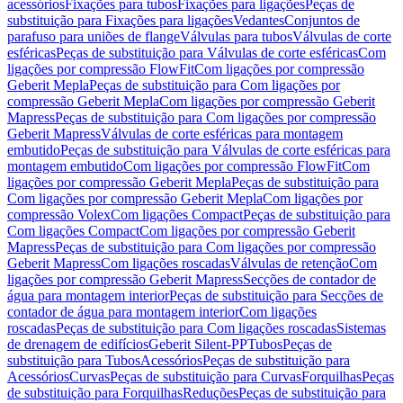
acessórios
Fixações para tubos
Fixações para ligações
Peças de
substituição para Fixações para ligações
Vedantes
Conjuntos de
parafuso para uniões de flange
Válvulas para tubos
Válvulas de corte
esféricas
Peças de substituição para Válvulas de corte esféricas
Com
ligações por compressão FlowFit
Com ligações por compressão
Geberit Mepla
Peças de substituição para Com ligações por
compressão Geberit Mepla
Com ligações por compressão Geberit
Mapress
Peças de substituição para Com ligações por compressão
Geberit Mapress
Válvulas de corte esféricas para montagem
embutido
Peças de substituição para Válvulas de corte esféricas para
montagem embutido
Com ligações por compressão FlowFit
Com
ligações por compressão Geberit Mepla
Peças de substituição para
Com ligações por compressão Geberit Mepla
Com ligações por
compressão Volex
Com ligações Compact
Peças de substituição para
Com ligações Compact
Com ligações por compressão Geberit
Mapress
Peças de substituição para Com ligações por compressão
Geberit Mapress
Com ligações roscadas
Válvulas de retenção
Com
ligações por compressão Geberit Mapress
Secções de contador de
água para montagem interior
Peças de substituição para Secções de
contador de água para montagem interior
Com ligações
roscadas
Peças de substituição para Com ligações roscadas
Sistemas
de drenagem de edifícios
Geberit Silent-PP
Tubos
Peças de
substituição para Tubos
Acessórios
Peças de substituição para
Acessórios
Curvas
Peças de substituição para Curvas
Forquilhas
Peças
de substituição para Forquilhas
Reduções
Peças de substituição para