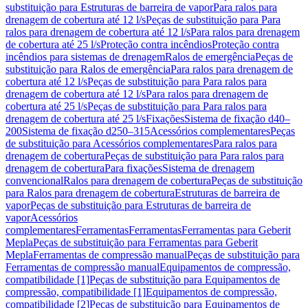
substituição para Estruturas de barreira de vapor
Para ralos para
drenagem de cobertura até 12 l/s
Peças de substituição para Para
ralos para drenagem de cobertura até 12 l/s
Para ralos para drenagem
de cobertura até 25 l/s
Proteção contra incêndios
Proteção contra
incêndios para sistemas de drenagem
Ralos de emergência
Peças de
substituição para Ralos de emergência
Para ralos para drenagem de
cobertura até 12 l/s
Peças de substituição para Para ralos para
drenagem de cobertura até 12 l/s
Para ralos para drenagem de
cobertura até 25 l/s
Peças de substituição para Para ralos para
drenagem de cobertura até 25 l/s
Fixações
Sistema de fixação d40–
200
Sistema de fixação d250–315
Acessórios complementares
Peças
de substituição para Acessórios complementares
Para ralos para
drenagem de cobertura
Peças de substituição para Para ralos para
drenagem de cobertura
Para fixações
Sistema de drenagem
convencional
Ralos para drenagem de cobertura
Peças de substituição
para Ralos para drenagem de cobertura
Estruturas de barreira de
vapor
Peças de substituição para Estruturas de barreira de
vapor
Acessórios
complementares
Ferramentas
Ferramentas
Ferramentas para Geberit
Mepla
Peças de substituição para Ferramentas para Geberit
Mepla
Ferramentas de compressão manual
Peças de substituição para
Ferramentas de compressão manual
Equipamentos de compressão,
compatibilidade [1]
Peças de substituição para Equipamentos de
compressão, compatibilidade [1]
Equipamentos de compressão,
compatibilidade [2]
Peças de substituição para Equipamentos de