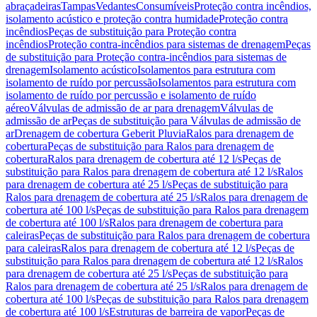
abraçadeiras
Tampas
Vedantes
Consumíveis
Proteção contra incêndios,
isolamento acústico e proteção contra humidade
Proteção contra
incêndios
Peças de substituição para Proteção contra
incêndios
Proteção contra-incêndios para sistemas de drenagem
Peças
de substituição para Proteção contra-incêndios para sistemas de
drenagem
Isolamento acústico
Isolamentos para estrutura com
isolamento de ruído por percussão
Isolamentos para estrutura com
isolamento de ruído por percussão e isolamento de ruído
aéreo
Válvulas de admissão de ar para drenagem
Válvulas de
admissão de ar
Peças de substituição para Válvulas de admissão de
ar
Drenagem de cobertura Geberit Pluvia
Ralos para drenagem de
cobertura
Peças de substituição para Ralos para drenagem de
cobertura
Ralos para drenagem de cobertura até 12 l/s
Peças de
substituição para Ralos para drenagem de cobertura até 12 l/s
Ralos
para drenagem de cobertura até 25 l/s
Peças de substituição para
Ralos para drenagem de cobertura até 25 l/s
Ralos para drenagem de
cobertura até 100 l/s
Peças de substituição para Ralos para drenagem
de cobertura até 100 l/s
Ralos para drenagem de cobertura para
caleiras
Peças de substituição para Ralos para drenagem de cobertura
para caleiras
Ralos para drenagem de cobertura até 12 l/s
Peças de
substituição para Ralos para drenagem de cobertura até 12 l/s
Ralos
para drenagem de cobertura até 25 l/s
Peças de substituição para
Ralos para drenagem de cobertura até 25 l/s
Ralos para drenagem de
cobertura até 100 l/s
Peças de substituição para Ralos para drenagem
de cobertura até 100 l/s
Estruturas de barreira de vapor
Peças de