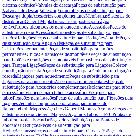
cisterna cerâmica
Válvulas de descarga
Peças de substituição para
Válvulas de descarga
Descarga dupla
Peças de substituição para
Descarga dupla
Acessórios complementares
Membranas
Sistemas de
distribuição
Geberit Mepla
Tubos tricompostos para água
potável
Tubos tricompostos para aquecimento
Acessórios
Peças de
substituição para Acessórios
Uniões
Peças de substituição para
Uniões
Reduções
Peças de substituição para Reduções
Ângulo
Peças
de substituição para Ângulo
Tês
Peças de substituição para
Tês
Uniões permanentes
Peças de substituição para Uniões
permanentes
Uniões e transições desmontáveis
Peças de substituição
para Uniões e transições desmontáveis
Tampas
Peças de substituição
para Tampas
Ligações
Peças de substituição para Ligações
Coletor
com ligação roscada
Peças de substituição para Coletor com ligação
roscada
Ligações para aquecimento
Peças de substituição para
Ligações para aquecimento
Acessórios complementares
Peças de
substituição para Acessórios complementares
Isolamentos para tubos
e acessórios
Vedações para tubos e acessórios
Fixações para
tubos
Fixações para ligações
Peças de substituição para Fixações para
ligações
Vedantes
Conjuntos de parafuso para uniões de
flange
Geberit Mapress Aço inox
Geberit Mapress Aço inox
Peças de
substituição para Geberit Mapress Aço inox
Tubos 1.4401
Pontas de
tubo
Pontas de abocardar
Peças de substituição para Pontas de
abocardar
Reduções
Peças de substituição para
Reduções
Curvas
Peças de substituição para Curvas
Tês
Peças de