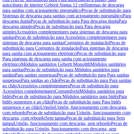
autoclismo de interior Geberit Sigma 12 cm
Sistemas de descarga
para sanitas com acionamento pneumático
Peças de substituição para
Sistemas de descarga para sanitas com acionamento pneumático
Para
descarga dupla
Peças de substituição para Para descarga dupla
Para
descarga simples
Peças de substituição para Para descarga
simples
Acessórios complementares para sistemas de descarga para
sanitas
Peças de substituição para Acessórios complementares para
sistemas de descarga para sanitas
Conjuntos de instalação
Peças de
substituição para Conjuntos de instalação
Para sistemas de descarga
para sanita com acionamento eletrónico
Peças de substituição para
Para sistemas de descarga para sanita com acionamento
eletrónico
Módulos sanitários Geberit Monolith
Módulos sanitários
para sanitas
Peças de substituição para Módulos sanitários para
sanitas
Para sanitas suspensas
Peças de substituição para Para sanitas
suspensas
Para sanitas ao chão
Peças de substituição para Para sanitas
ao chão
Acessórios complementares
Peças de substituição para
Acessórios complementares
Consumíveis
Módulos sanitários para
bidés
Peças de substituição para Módulos sanitários para bidés
Para
bidés suspensos e ao chão
Peças de substituição para Para bidés
suspensos e ao chão
Urinóis
Urinóis, funcionamento com descarga,
com rebordo
Peças de substituição para Urinóis, funcionamento com
descarga, com rebordo
Sem tampa
Peças de substituição para Sem
tampa
Urinóis, funcionamento com descarga, sem rebordo
Peças de
substituição para Urinóis, funcionamento com descarga, sem