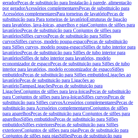
gerador
Peças de substituição para Instalação à parede, alimentação
por gerador
Acessórios complementares
Peças de substituição para
Acessórios complementares
Para torneiras de lavatório
Peças de
substituição para Para torneiras de lavatório
Estruturas de ligação
para lavatórios, lava-loiças, aparelhos e pias
Conjuntos de sifões para
lavatórios
Peças de substituição para Conjuntos de sifões para
lavatórios
Sifões curvos
Peças de substituição para Sifões
curvos
Sifões curvos, modelo poupa-espaço
Peças de substituição
para Sifões curvos, modelo poupa-espaço
Sifões de tubo interior para
lavatórios
Peças de substituição para Sifões de tubo interior para
lavatórios
Sifões de tubo interior para lavatórios, modelo
economizador de espaço
Peças de substituição para Sifões de tubo
interior para lavatórios, modelo economizador de espaço
Sifões
embutidos
Peças de substituição para Sifões embutidos
Ligações ao
lavatório
Peças de substituição para Ligações ao
lavatório
Tampas
Ligações
Peças de substituição para
Ligações
Conjuntos de sifões para lava-loiças
Peças de substituição
para Conjuntos de sifões para lava-loiças
Sifões curvos
Peças de
substituição para Sifões curvos
Acessórios complementares
Peças de
substituição para Acessórios complementares
Conjuntos de sifões
para aparelhos
Peças de substituição para Conjuntos de sifões para
aparelhos
Sifões embutidos
Peças de substituição para Sifões
embutidos
Sifões exteriores
Peças de substituição para Sifões
exteriores
Conjuntos de sifões para pias
Peças de substituição para
Conjuntos de sifões para pias
Sifões
Peças de substituição para