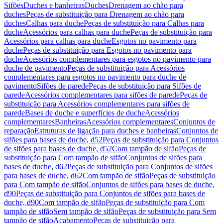
Sifões
Duches e banheiras
Duches
Drenagem ao chão para
duches
Peças de substituição para Drenagem ao chão para
duches
Calhas para duche
Peças de substituição para Calhas para
duche
Acessórios para calhas para duche
Peças de substituição para
Acessórios para calhas para duche
Esgotos no pavimento para
duche
Peças de substituição para Esgotos no pavimento para
duche
Acessórios complementares para esgotos no pavimento para
duche de pavimento
Peças de substituição para Acessórios
complementares para esgotos no pavimento para duche de
pavimento
Sifões de parede
Peças de substituição para Sifões de
parede
Acessórios complementares para sifões de parede
Peças de
substituição para Acessórios complementares para sifões de
parede
Bases de duche e superfícies de duche
Acessórios
complementares
Banheiras
Acessórios complementares
Conjuntos de
reparação
Estruturas de ligação para duches e banheiras
Conjuntos de
sifões para bases de duche, d52
Peças de substituição para Conjuntos
de sifões para bases de duche, d52
Com tampão de sifão
Peças de
substituição para Com tampão de sifão
Conjuntos de sifões para
bases de duche, d62
Peças de substituição para Conjuntos de sifões
para bases de duche, d62
Com tampão de sifão
Peças de substituição
para Com tampão de sifão
Conjuntos de sifões para bases de duche,
d90
Peças de substituição para Conjuntos de sifões para bases de
duche, d90
Com tampão de sifão
Peças de substituição para Com
tampão de sifão
Sem tampão de sifão
Peças de substituição para Sem
tampão de sifão
Acabamento
Peças de substituição para