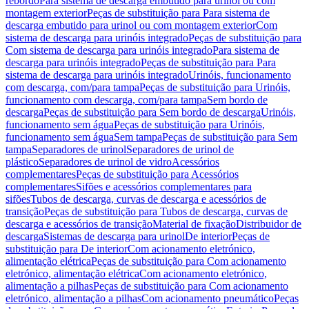
rebordo
Para sistema de descarga embutido para urinol ou com
montagem exterior
Peças de substituição para Para sistema de
descarga embutido para urinol ou com montagem exterior
Com
sistema de descarga para urinóis integrado
Peças de substituição para
Com sistema de descarga para urinóis integrado
Para sistema de
descarga para urinóis integrado
Peças de substituição para Para
sistema de descarga para urinóis integrado
Urinóis, funcionamento
com descarga, com/para tampa
Peças de substituição para Urinóis,
funcionamento com descarga, com/para tampa
Sem bordo de
descarga
Peças de substituição para Sem bordo de descarga
Urinóis,
funcionamento sem água
Peças de substituição para Urinóis,
funcionamento sem água
Sem tampa
Peças de substituição para Sem
tampa
Separadores de urinol
Separadores de urinol de
plástico
Separadores de urinol de vidro
Acessórios
complementares
Peças de substituição para Acessórios
complementares
Sifões e acessórios complementares para
sifões
Tubos de descarga, curvas de descarga e acessórios de
transição
Peças de substituição para Tubos de descarga, curvas de
descarga e acessórios de transição
Material de fixação
Distribuidor de
descarga
Sistemas de descarga para urinol
De interior
Peças de
substituição para De interior
Com acionamento eletrónico,
alimentação elétrica
Peças de substituição para Com acionamento
eletrónico, alimentação elétrica
Com acionamento eletrónico,
alimentação a pilhas
Peças de substituição para Com acionamento
eletrónico, alimentação a pilhas
Com acionamento pneumático
Peças