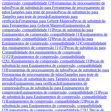
compressão, compatibilidade [2]
Ferramentas de processamento de
tubos
Peças de substituição para Ferramentas de processamento de
tubos
Tampões para teste de pressão
Peças de substituição para
Tampões para teste de pressão
Equipamento para
verificação
Ferramentas para Geberit Mapress
Peças de substituição
para Ferramentas para Geberit Mapress
Equipamentos de
compressão, compatibilidade [1]
Peças de substituição para
Equipamentos de compressão, compatibilidade [1]
Equipamentos de
compressão, compatibilidade [2]
Peças de substituição para
Equipamentos de compressão, compatibilidade [2]
Compatibilidade
dos equipamentos de compressão [1]/[2]
Peças de substituição para
Compatibilidade dos equipamentos de compressão
[1]/[2]
Equipamentos de compressão, compatibilidade
[2XL]
Equipamentos de compressão, compatibilidade [3]
Peças de
substituição para Equipamentos de compressão, compatibilidade
[3]
Ferramentas de processamento de tubos
Peças de substituição para
Ferramentas de processamento de tubos
Tampões para teste de
pressão
Peças de substituição para Tampões para teste de
pressão
Equipamento para verificação
Equipamentos de
compressão
Peças de substituição para Equipamentos de
compressão
Equipamentos de compressão, compatibilidade [1]
Peças
de substituição para Equipamentos de compressão, compatibilidade
[1]
Equipamentos de compressão, compatibilidade [2]
Peças de
substituição para Equipamentos de compressão, compatibilidade
[2]
Equipamentos de compressão, compatibilidade [2XL]
Peças de