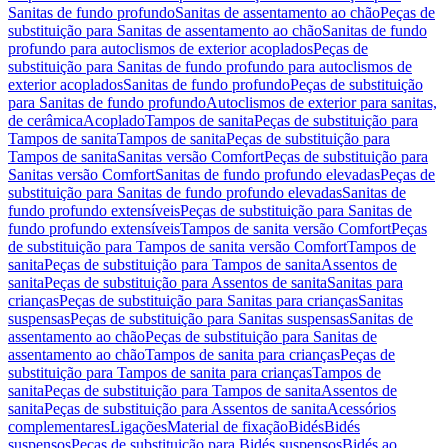
Sanitas de fundo profundo
Sanitas de assentamento ao chão
Peças de
substituição para Sanitas de assentamento ao chão
Sanitas de fundo
profundo para autoclismos de exterior acoplados
Peças de
substituição para Sanitas de fundo profundo para autoclismos de
exterior acoplados
Sanitas de fundo profundo
Peças de substituição
para Sanitas de fundo profundo
Autoclismos de exterior para sanitas,
de cerâmica
Acoplado
Tampos de sanita
Peças de substituição para
Tampos de sanita
Tampos de sanita
Peças de substituição para
Tampos de sanita
Sanitas versão Comfort
Peças de substituição para
Sanitas versão Comfort
Sanitas de fundo profundo elevadas
Peças de
substituição para Sanitas de fundo profundo elevadas
Sanitas de
fundo profundo extensíveis
Peças de substituição para Sanitas de
fundo profundo extensíveis
Tampos de sanita versão Comfort
Peças
de substituição para Tampos de sanita versão Comfort
Tampos de
sanita
Peças de substituição para Tampos de sanita
Assentos de
sanita
Peças de substituição para Assentos de sanita
Sanitas para
crianças
Peças de substituição para Sanitas para crianças
Sanitas
suspensas
Peças de substituição para Sanitas suspensas
Sanitas de
assentamento ao chão
Peças de substituição para Sanitas de
assentamento ao chão
Tampos de sanita para crianças
Peças de
substituição para Tampos de sanita para crianças
Tampos de
sanita
Peças de substituição para Tampos de sanita
Assentos de
sanita
Peças de substituição para Assentos de sanita
Acessórios
complementares
Ligações
Material de fixação
Bidés
Bidés
suspensos
Peças de substituição para Bidés suspensos
Bidés ao