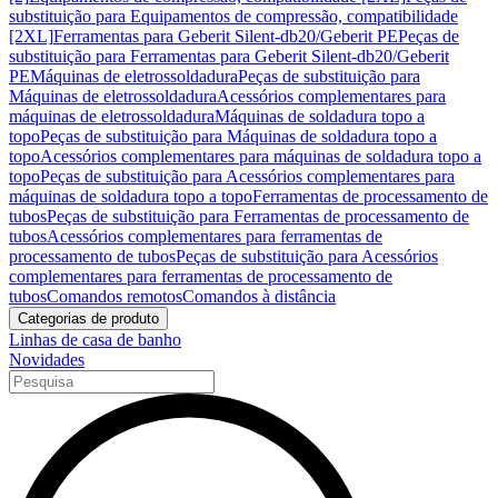
substituição para Equipamentos de compressão, compatibilidade
[2XL]
Ferramentas para Geberit Silent-db20/Geberit PE
Peças de
substituição para Ferramentas para Geberit Silent-db20/Geberit
PE
Máquinas de eletrossoldadura
Peças de substituição para
Máquinas de eletrossoldadura
Acessórios complementares para
máquinas de eletrossoldadura
Máquinas de soldadura topo a
topo
Peças de substituição para Máquinas de soldadura topo a
topo
Acessórios complementares para máquinas de soldadura topo a
topo
Peças de substituição para Acessórios complementares para
máquinas de soldadura topo a topo
Ferramentas de processamento de
tubos
Peças de substituição para Ferramentas de processamento de
tubos
Acessórios complementares para ferramentas de
processamento de tubos
Peças de substituição para Acessórios
complementares para ferramentas de processamento de
tubos
Comandos remotos
Comandos à distância
Categorias de produto
Linhas de casa de banho
Novidades