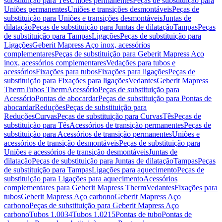
substituição para Tês
Uniões permanentes
Peças de substituição para
Uniões permanentes
Uniões e transições desmontáveis
Peças de
substituição para Uniões e transições desmontáveis
Juntas de
dilatação
Peças de substituição para Juntas de dilatação
Tampas
Peças
de substituição para Tampas
Ligações
Peças de substituição para
Ligações
Geberit Mapress Aço inox, acessórios
complementares
Peças de substituição para Geberit Mapress Aço
inox, acessórios complementares
Vedações para tubos e
acessórios
Fixações para tubos
Fixações para ligações
Peças de
substituição para Fixações para ligações
Vedantes
Geberit Mapress
Therm
Tubos Therm
Acessório
Peças de substituição para
Acessório
Pontas de abocardar
Peças de substituição para Pontas de
abocardar
Reduções
Peças de substituição para
Reduções
Curvas
Peças de substituição para Curvas
Tês
Peças de
substituição para Tês
Acessórios de transição permanentes
Peças de
substituição para Acessórios de transição permanentes
Uniões e
acessórios de transição desmontáveis
Peças de substituição para
Uniões e acessórios de transição desmontáveis
Juntas de
dilatação
Peças de substituição para Juntas de dilatação
Tampas
Peças
de substituição para Tampas
Ligações para aquecimento
Peças de
substituição para Ligações para aquecimento
Acessórios
complementares para Geberit Mapress Therm
Vedantes
Fixações para
tubos
Geberit Mapress Aço carbono
Geberit Mapress Aço
carbono
Peças de substituição para Geberit Mapress Aço
carbono
Tubos 1.0034
Tubos 1.0215
Pontas de tubo
Pontas de