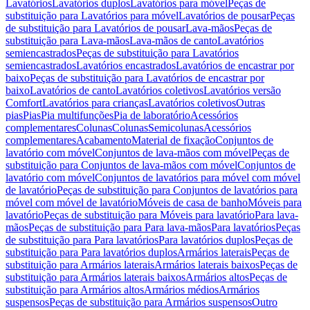
Lavatórios
Lavatórios duplos
Lavatórios para móvel
Peças de
substituição para Lavatórios para móvel
Lavatórios de pousar
Peças
de substituição para Lavatórios de pousar
Lava-mãos
Peças de
substituição para Lava-mãos
Lava-mãos de canto
Lavatórios
semiencastrados
Peças de substituição para Lavatórios
semiencastrados
Lavatórios encastrados
Lavatórios de encastrar por
baixo
Peças de substituição para Lavatórios de encastrar por
baixo
Lavatórios de canto
Lavatórios coletivos
Lavatórios versão
Comfort
Lavatórios para crianças
Lavatórios coletivos
Outras
pias
Pias
Pia multifunções
Pia de laboratório
Acessórios
complementares
Colunas
Colunas
Semicolunas
Acessórios
complementares
Acabamento
Material de fixação
Conjuntos de
lavatório com móvel
Conjuntos de lava-mãos com móvel
Peças de
substituição para Conjuntos de lava-mãos com móvel
Conjuntos de
lavatório com móvel
Conjuntos de lavatórios para móvel com móvel
de lavatório
Peças de substituição para Conjuntos de lavatórios para
móvel com móvel de lavatório
Móveis de casa de banho
Móveis para
lavatório
Peças de substituição para Móveis para lavatório
Para lava-
mãos
Peças de substituição para Para lava-mãos
Para lavatórios
Peças
de substituição para Para lavatórios
Para lavatórios duplos
Peças de
substituição para Para lavatórios duplos
Armários laterais
Peças de
substituição para Armários laterais
Armários laterais baixos
Peças de
substituição para Armários laterais baixos
Armários altos
Peças de
substituição para Armários altos
Armários médios
Armários
suspensos
Peças de substituição para Armários suspensos
Outro