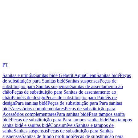
PT
Sanitas e urinóis
Sanitas bidé Geberit AquaClean
Sanitas bidé
Peças
de substituição para Sanitas bidé
Sanitas suspensas
Peças de
substituição para Sanitas suspensas
Sanitas de assentamento ao
chão
Peças de substituição para Sanitas de assentamento ao
chão
Painéis de design
Peças de substituição para Painéis de
design
Para sanitas bidé
Peças de substituição para Para sanitas
bidé
Acessórios complementares
Peças de substituição para
Acessórios complementares
Para sanitas bidé
Para tampos sanita
bidé
Peças de substituição para Para tampos sanita bidé
Para tampos
sanita bidé e sanitas bidé
Consumíveis
Sanitas e tampos de
sanita
Sanitas suspensas
Peças de substituição para Sanitas
suspensas
Sanitas de fundo profundo
Peças de substituição para