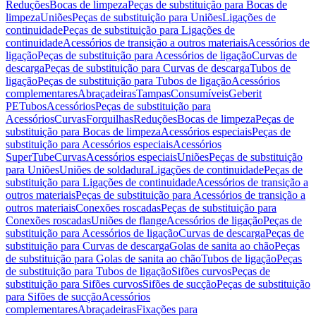
Reduções
Bocas de limpeza
Peças de substituição para Bocas de
limpeza
Uniões
Peças de substituição para Uniões
Ligações de
continuidade
Peças de substituição para Ligações de
continuidade
Acessórios de transição a outros materiais
Acessórios de
ligação
Peças de substituição para Acessórios de ligação
Curvas de
descarga
Peças de substituição para Curvas de descarga
Tubos de
ligação
Peças de substituição para Tubos de ligação
Acessórios
complementares
Abraçadeiras
Tampas
Consumíveis
Geberit
PE
Tubos
Acessórios
Peças de substituição para
Acessórios
Curvas
Forquilhas
Reduções
Bocas de limpeza
Peças de
substituição para Bocas de limpeza
Acessórios especiais
Peças de
substituição para Acessórios especiais
Acessórios
SuperTube
Curvas
Acessórios especiais
Uniões
Peças de substituição
para Uniões
Uniões de soldadura
Ligações de continuidade
Peças de
substituição para Ligações de continuidade
Acessórios de transição a
outros materiais
Peças de substituição para Acessórios de transição a
outros materiais
Conexões roscadas
Peças de substituição para
Conexões roscadas
Uniões de flange
Acessórios de ligação
Peças de
substituição para Acessórios de ligação
Curvas de descarga
Peças de
substituição para Curvas de descarga
Golas de sanita ao chão
Peças
de substituição para Golas de sanita ao chão
Tubos de ligação
Peças
de substituição para Tubos de ligação
Sifões curvos
Peças de
substituição para Sifões curvos
Sifões de sucção
Peças de substituição
para Sifões de sucção
Acessórios
complementares
Abraçadeiras
Fixações para