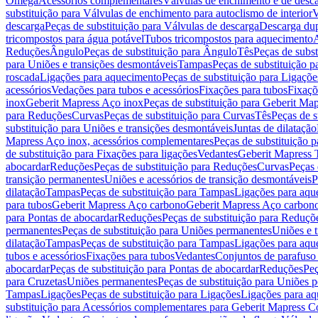
Omega
Acessórios complementares
Válvulas de enchimento e de desc
substituição para Válvulas de enchimento para autoclismo de interior
V
descarga
Peças de substituição para Válvulas de descarga
Descarga du
tricompostos para água potável
Tubos tricompostos para aquecimento
A
Reduções
Ângulo
Peças de substituição para Ângulo
Tês
Peças de subst
para Uniões e transições desmontáveis
Tampas
Peças de substituição 
roscada
Ligações para aquecimento
Peças de substituição para Ligaçõ
acessórios
Vedações para tubos e acessórios
Fixações para tubos
Fixaçõ
inox
Geberit Mapress Aço inox
Peças de substituição para Geberit Ma
para Reduções
Curvas
Peças de substituição para Curvas
Tês
Peças de s
substituição para Uniões e transições desmontáveis
Juntas de dilatação
Mapress Aço inox, acessórios complementares
Peças de substituição 
de substituição para Fixações para ligações
Vedantes
Geberit Mapress
abocardar
Reduções
Peças de substituição para Reduções
Curvas
Peças 
transição permanentes
Uniões e acessórios de transição desmontáveis
P
dilatação
Tampas
Peças de substituição para Tampas
Ligações para aqu
para tubos
Geberit Mapress Aço carbono
Geberit Mapress Aço carbon
para Pontas de abocardar
Reduções
Peças de substituição para Reduçõ
permanentes
Peças de substituição para Uniões permanentes
Uniões e 
dilatação
Tampas
Peças de substituição para Tampas
Ligações para aqu
tubos e acessórios
Fixações para tubos
Vedantes
Conjuntos de parafuso 
abocardar
Peças de substituição para Pontas de abocardar
Reduções
Peç
para Cruzetas
Uniões permanentes
Peças de substituição para Uniões 
Tampas
Ligações
Peças de substituição para Ligações
Ligações para a
substituição para Acessórios complementares para Geberit Mapress C