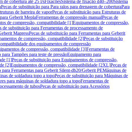
m de cobertura até 25 l/s
Fixações
Sistema de fixação d40–200
Sistema
a
Peças de substituição para Para ralos para drenagem de cobertura
Para
truturas de barreira de vapor
Peças de substituição para Estruturas de
 para Geberit Mepla
Ferramentas de compressão manual
Peças de
tos de compressão, compatibilidade [1]
Equipamentos de compressão,
s de substituição para Ferramentas de processamento de
Geberit Mapress
Peças de substituição para Ferramentas para Geberit
pamentos de compressão, compatibilidade [2]
Peças de substituição
 Compatibilidade dos equipamentos de compressão
uipamentos de compressão, compatibilidade [3]
Ferramentas de
o para Tampões para teste de pressão
Equipamento para
de [1]
Peças de substituição para Equipamentos de compressão,
de [2]
Equipamentos de compressão, compatibilidade [2XL]
Peças de
o para Ferramentas para Geberit Silent-db20/Geberit PE
Máquinas de
nas de soldadura topo a topo
Peças de substituição para Máquinas de
res para máquinas de soldadura topo a topo
Ferramentas de
rocessamento de tubos
Peças de substituição para Acessórios