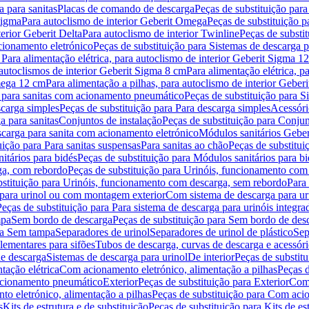
 para sanitas
Placas de comando de descarga
Peças de substituição par
Sigma
Para autoclismo de interior Geberit Omega
Peças de substituição p
terior Geberit Delta
Para autoclismo de interior Twinline
Peças de substit
cionamento eletrónico
Peças de substituição para Sistemas de descarga 
 Para alimentação elétrica, para autoclismo de interior Geberit Sigma 1
 autoclismos de interior Geberit Sigma 8 cm
Para alimentação elétrica, 
Omega 12 cm
Para alimentação a pilhas, para autoclismo de interior Gebe
 para sanitas com acionamento pneumático
Peças de substituição para 
scarga simples
Peças de substituição para Para descarga simples
Acessóri
a para sanitas
Conjuntos de instalação
Peças de substituição para Conjun
escarga para sanita com acionamento eletrónico
Módulos sanitários Geber
uição para Para sanitas suspensas
Para sanitas ao chão
Peças de substitui
itários para bidés
Peças de substituição para Módulos sanitários para bi
ga, com rebordo
Peças de substituição para Urinóis, funcionamento com
bstituição para Urinóis, funcionamento com descarga, sem rebordo
Para
 para urinol ou com montagem exterior
Com sistema de descarga para ur
Peças de substituição para Para sistema de descarga para urinóis integra
mpa
Sem bordo de descarga
Peças de substituição para Sem bordo de des
ara Sem tampa
Separadores de urinol
Separadores de urinol de plástico
Sep
lementares para sifões
Tubos de descarga, curvas de descarga e acessóri
de descarga
Sistemas de descarga para urinol
De interior
Peças de substitu
tação elétrica
Com acionamento eletrónico, alimentação a pilhas
Peças d
acionamento pneumático
Exterior
Peças de substituição para Exterior
Com 
o eletrónico, alimentação a pilhas
Peças de substituição para Com acio
s
Kits de estrutura e de substituição
Peças de substituição para Kits de est