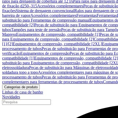
ralos para drenagem de cobertura até 12 l/s
Para ralos para drenagem de
de fixação d250–315
Acessórios complementares
Peças de substituiçã
fixações
Sistema de drenagem convencional
Ralos para drenagem de c
barreira de vapor
Acessórios complementares
Ferramentas
Ferramentas
substituição para Ferramentas de compressão manual
Equipamentos de
compatibilidade [2]
Peças de substituição para Equipamentos de compr
tubos
Tampões para teste de pressão
Peças de substituição para Tampõe
Mapress
Equipamentos de compressão, compatibilidade [1]
Peças de s
para Equipamentos de compressão, compatibilidade [2]
Compatibilida
[1]/[2]
Equipamentos de compressão, compatibilidade [2XL]
Equipamen
processamento de tubos
Peças de substituição para Ferramentas de pr
verificação
Equipamentos de compressão
Peças de substituição para 
compatibilidade [1]
Equipamentos de compressão, compatibilidade [2]
substituição para Equipamentos de compressão, compatibilidade [2X
eletrossoldadura
Peças de substituição para Máquinas de eletrossoldad
soldadura topo a topo
Acessórios complementares para máquinas de so
processamento de tubos
Peças de substituição para Ferramentas de pr
complementares para ferramentas de processamento de tubos
Comando
Categorias de produto
Linhas de casa de banho
Novidades