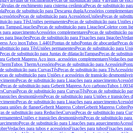
arga
Válvulas de enchimento
Peças de substituição para Válvulas de en
álvulas de enchimento para cisterna cerâmica
Peças de substituição par
pla
Peças de substituição para Descarga dupla
Acessórios complementar
cessórios
Peças de substituição para Acessórios
Uniões
Peças de substit
ituição para Tês
Uniões permanentes
Peças de substituição para Uniões
para Tampas
Ligações
Peças de substituição para Ligações
Coletor com li
es para aquecimento
Acessórios complementares
Peças de substituição p
es para ligações
Peças de substituição para Fixações para ligações
Vedan
press Aço inox
Tubos 1.4401
Pontas de tubo
Pontas de abocardar
Peças de
ubstituição para Tês
Uniões permanentes
Peças de substituição para Un
Peças de substituição para Juntas de dilatação
Tampas
Peças de substitu
para Geberit Mapress Aço inox, acessórios complementares
Vedações par
 Therm
Tubos Therm
Acessório
Peças de substituição para Acessório
Pont
de substituição para Curvas
Tês
Peças de substituição para Tês
Acessório
eças de substituição para Uniões e acessórios de transição desmontávei
ecimento
Peças de substituição para Ligações para aquecimento
Acessór
o
Peças de substituição para Geberit Mapress Aço carbono
Tubos 1.0034
es
Curvas
Peças de substituição para Curvas
Tês
Peças de substituição pa
transições desmontáveis
Peças de substituição para Uniões e transições 
ecimento
Peças de substituição para Ligações para aquecimento
Acessór
para uniões de flange
Geberit Mapress Cobre
Geberit Mapress Cobre
Pe
as de substituição para Reduções
Curvas
Peças de substituição para Cur
permanentes
Uniões e transições desmontáveis
Peças de substituição par
quecimento
Peças de substituição para Ligações para aquecimento
Acessó
obre
Vedações para tubos e acessórios
Fixações para tubos
Fixações para