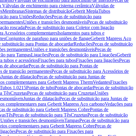
chimento
Válvulas de enchimento para autoclismo de interior
Peças de
a Válvulas de enchimento para cisterna cerâmica
Válvulas de
es
Membranas
Sistemas de distribuição
Geberit Mepla
Tubos
uição para Uniões
Reduções
Peças de substituição para
 permanentes
Uniões e transições desmontáveis
Peças de substituição
gação roscada
Peças de substituição para Coletor com ligação
ara Acessórios complementares
Isolamentos para tubos e
tes
Conjuntos de parafuso para uniões de flange
Geberit Mapress Aço
 substituição para Pontas de abocardar
Reduções
Peças de substituição
iões permanentes
Uniões e transições desmontáveis
Peças de
ição para Tampas
Ligações
Peças de substituição para Ligações
Geberit
a tubos e acessórios
Fixações para tubos
Fixações para ligações
Peças
as de abocardar
Peças de substituição para Pontas de
s de transição permanentes
Peças de substituição para Acessórios de
s
Juntas de dilatação
Peças de substituição para Juntas de
ios complementares para Geberit Mapress Therm
Vedantes
Fixações
Tubos 1.0215
Pontas de tubo
Pontas de abocardar
Peças de substituição
ra Tês
Cruzetas
Peças de substituição para Cruzetas
Uniões
desmontáveis
Juntas de dilatação
Peças de substituição para Juntas de
ios complementares para Geberit Mapress Aço carbono
Vedações para
ças de substituição para Geberit Mapress Cobre
Pontas de
vas
Tês
Peças de substituição para Tês
Cruzetas
Peças de substituição
a Uniões e transições desmontáveis
Tampas
Peças de substituição para
rios complementares para Geberit Mapress Cobre
Peças de
 ligações
Peças de substituição para Fixações para