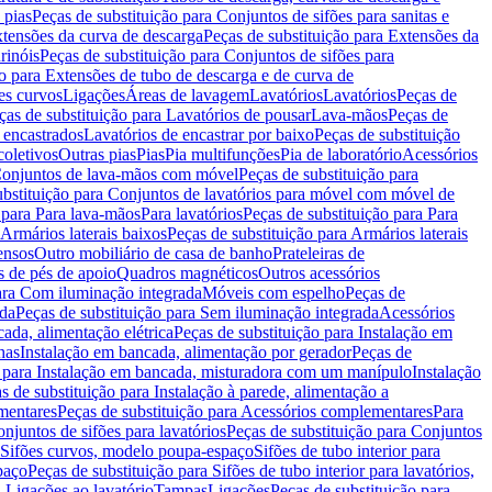
 pias
Peças de substituição para Conjuntos de sifões para sanitas e
tensões da curva de descarga
Peças de substituição para Extensões da
rinóis
Peças de substituição para Conjuntos de sifões para
ão para Extensões de tubo de descarga e de curva de
ões curvos
Ligações
Áreas de lavagem
Lavatórios
Lavatórios
Peças de
ças de substituição para Lavatórios de pousar
Lava-mãos
Peças de
 encastrados
Lavatórios de encastrar por baixo
Peças de substituição
coletivos
Outras pias
Pias
Pia multifunções
Pia de laboratório
Acessórios
onjuntos de lava-mãos com móvel
Peças de substituição para
ubstituição para Conjuntos de lavatórios para móvel com móvel de
 para Para lava-mãos
Para lavatórios
Peças de substituição para Para
Armários laterais baixos
Peças de substituição para Armários laterais
ensos
Outro mobiliário de casa de banho
Prateleiras de
 de pés de apoio
Quadros magnéticos
Outros acessórios
para Com iluminação integrada
Móveis com espelho
Peças de
ada
Peças de substituição para Sem iluminação integrada
Acessórios
ada, alimentação elétrica
Peças de substituição para Instalação em
has
Instalação em bancada, alimentação por gerador
Peças de
o para Instalação em bancada, misturadora com um manípulo
Instalação
s de substituição para Instalação à parede, alimentação a
mentares
Peças de substituição para Acessórios complementares
Para
njuntos de sifões para lavatórios
Peças de substituição para Conjuntos
a Sifões curvos, modelo poupa-espaço
Sifões de tubo interior para
paço
Peças de substituição para Sifões de tubo interior para lavatórios,
a Ligações ao lavatório
Tampas
Ligações
Peças de substituição para