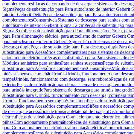
complementares
Placas de comando de descarga e sistemas de descarga
Sigma
Peças de substituição para Para autoclismo de interior Geberit 
interior Geberit Delta
Peças de substituição para Para autoclismo de in
complementares
Consumíveis
Sistemas de descarga para sanitas com a
autoclismo de interior Geberit Sigma 12 cm
Peças de substituição para
Sigma 8 cm
Peças de substituição para Para alimentação elétrica, para
para Para alimentação elétrica, para autoclismo de interior Geberit 
para autoclismo de interior Geberit Sigma 12 cm
Sistemas de descarga
descarga dupla
Peças de substituição para Para descarga dupla
Para de
substituição para Acessórios complementares para sistemas de descarg
acionamento eletrónico
Peças de substituição para Para sistemas de d
Módulos sanitários para sanitas
Para sanitas suspensas
Peças de substit
substituição para Acessórios complementares
Consumíveis
Módulos san
bidés suspensos e ao chão
Urinóis
Urinóis, funcionamento com descar
tampa
Urinóis, funcionamento com descarga, sem rebordo
Peças de su
exterior
Peças de substituição para Para sistema de descarga embutido
para urinóis integrado
Para sistema de descarga para urinóis integrado
substituição para Urinóis, funcionamento com descarga, com/para ta
Urinóis, funcionamento sem água
Sem tampa
Peças de substituição p
substituição para Acessórios complementares
Sifões e acessórios comp
de descarga e acessórios de transição
Material de fixação
Distribuidor 
elétrica
Peças de substituição para Com acionamento eletrónico, alimen
pilhas
Com acionamento pneumático
Peças de substituição para Com 
para Com acionamento eletrónico, alimentação elétrica
Com acionament
complementares
Peças de substituição para Acessórios complementare