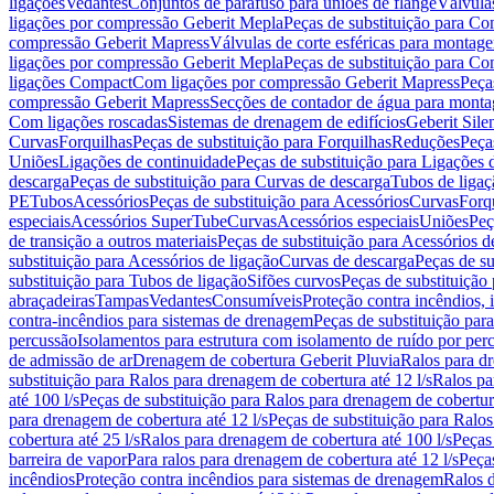
ligações
Vedantes
Conjuntos de parafuso para uniões de flange
Válvula
ligações por compressão Geberit Mepla
Peças de substituição para C
compressão Geberit Mapress
Válvulas de corte esféricas para monta
ligações por compressão Geberit Mepla
Peças de substituição para C
ligações Compact
Com ligações por compressão Geberit Mapress
Peça
compressão Geberit Mapress
Secções de contador de água para monta
Com ligações roscadas
Sistemas de drenagem de edifícios
Geberit Sile
Curvas
Forquilhas
Peças de substituição para Forquilhas
Reduções
Peça
Uniões
Ligações de continuidade
Peças de substituição para Ligações 
descarga
Peças de substituição para Curvas de descarga
Tubos de ligaç
PE
Tubos
Acessórios
Peças de substituição para Acessórios
Curvas
Forq
especiais
Acessórios SuperTube
Curvas
Acessórios especiais
Uniões
Peç
de transição a outros materiais
Peças de substituição para Acessórios de
substituição para Acessórios de ligação
Curvas de descarga
Peças de su
substituição para Tubos de ligação
Sifões curvos
Peças de substituição
abraçadeiras
Tampas
Vedantes
Consumíveis
Proteção contra incêndios,
contra-incêndios para sistemas de drenagem
Peças de substituição par
percussão
Isolamentos para estrutura com isolamento de ruído por per
de admissão de ar
Drenagem de cobertura Geberit Pluvia
Ralos para d
substituição para Ralos para drenagem de cobertura até 12 l/s
Ralos pa
até 100 l/s
Peças de substituição para Ralos para drenagem de cobertura
para drenagem de cobertura até 12 l/s
Peças de substituição para Ralos
cobertura até 25 l/s
Ralos para drenagem de cobertura até 100 l/s
Peças
barreira de vapor
Para ralos para drenagem de cobertura até 12 l/s
Peças
incêndios
Proteção contra incêndios para sistemas de drenagem
Ralos 