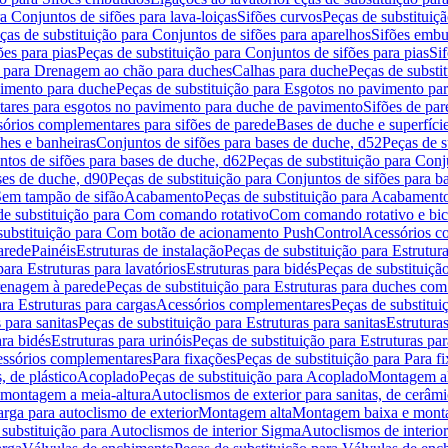
a Conjuntos de sifões para lava-loiças
Sifões curvos
Peças de substituiç
ças de substituição para Conjuntos de sifões para aparelhos
Sifões embu
ões para pias
Peças de substituição para Conjuntos de sifões para pias
Si
o para Drenagem ao chão para duches
Calhas para duche
Peças de substi
imento para duche
Peças de substituição para Esgotos no pavimento pa
tares para esgotos no pavimento para duche de pavimento
Sifões de par
sórios complementares para sifões de parede
Bases de duche e superfíci
ches e banheiras
Conjuntos de sifões para bases de duche, d52
Peças de s
tos de sifões para bases de duche, d62
Peças de substituição para Conj
ses de duche, d90
Peças de substituição para Conjuntos de sifões para b
 Sem tampão de sifão
Acabamento
Peças de substituição para Acabament
de substituição para Com comando rotativo
Com comando rotativo e bic
substituição para Com botão de acionamento PushControl
Acessórios co
arede
Painéis
Estruturas de instalação
Peças de substituição para Estrutura
para Estruturas para lavatórios
Estruturas para bidés
Peças de substituição
renagem à parede
Peças de substituição para Estruturas para duches co
ra Estruturas para cargas
Acessórios complementares
Peças de substitu
 para sanitas
Peças de substituição para Estruturas para sanitas
Estruturas
ara bidés
Estruturas para urinóis
Peças de substituição para Estruturas par
cessórios complementares
Para fixações
Peças de substituição para Para f
, de plástico
Acoplado
Peças de substituição para Acoplado
Montagem al
 montagem a meia-altura
Autoclismos de exterior para sanitas, de cerâm
rga para autoclismo de exterior
Montagem alta
Montagem baixa e monta
 substituição para Autoclismos de interior Sigma
Autoclismos de interi