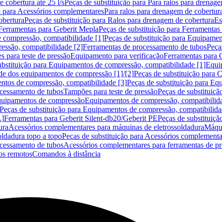
 cobertura até 25 l/s
Peças de substituição para Para ralos para drenage
o para Acessórios complementares
Para ralos para drenagem de cobertur
obertura
Peças de substituição para Ralos para drenagem de cobertura
Es
Ferramentas para Geberit Mepla
Peças de substituição para Ferramentas
 compressão, compatibilidade [1]
Peças de substituição para Equipamen
essão, compatibilidade [2]
Ferramentas de processamento de tubos
Peça
s para teste de pressão
Equipamento para verificação
Ferramentas para 
ubstituição para Equipamentos de compressão, compatibilidade [1]
Equi
de dos equipamentos de compressão [1]/[2]
Peças de substituição para
tos de compressão, compatibilidade [3]
Peças de substituição para Eq
ocessamento de tubos
Tampões para teste de pressão
Peças de substituiçã
Equipamentos de compressão
Equipamentos de compressão, compatibilida
Peças de substituição para Equipamentos de compressão, compatibilida
L]
Ferramentas para Geberit Silent-db20/Geberit PE
Peças de substituiçã
ura
Acessórios complementares para máquinas de eletrossoldadura
Máqui
ldadura topo a topo
Peças de substituição para Acessórios complementa
ocessamento de tubos
Acessórios complementares para ferramentas de p
s remotos
Comandos à distância