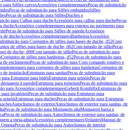
ão para Sifões curvos
Acessórios complementares
Peças de substituição
tidos
Peças de substituição para Sifões embutidos
Sifões
fões
Peças de substituição para Sifões
Duches e
tuição para Calhas para duche
Acessórios para calhas para duche
Peças
ra duche
Acessórios complementares para esgotos no pavimento para
ede
Peças de substituição para Sifões de parede
Acessórios
es de duche
Acessórios complementares
Banheiras
Acessórios
ubstituição para Conjuntos de sifões para bases de duche, d52
Com
untos de sifões para bases de duche, d62
Com tampão de sifão
Peças
ases de duche, d90
Com tampão de sifão
Peças de substituição para
o
Conjuntos de sifões para banheiras, d52
Peças de substituição para
a de enchimento
Peças de substituição para Com comando rotativo e
mplementares para conjuntos de sifões para banheiras
Conjuntos de
s de instalação
Estruturas para sanitas
Peças de substituição para
 para Estruturas para bidés
Estruturas para urinóis
Peças de
m drenagem à parede
Estruturas para torneiras
Peças de substituição para
ição para Acessórios complementares
Geberit Kombifix
Estruturas de
 para lavatórios
Peças de substituição para Estruturas para
a urinóis
Estruturas para duches
Peças de substituição para Estruturas
ixações
Autoclismos de exterior
Autoclismos de exterior para sanitas, de
ta
Peças de substituição para Montagem alta
Montagem baixa e
ica
Peças de substituição para Autoclismos de exterior para sanitas, de
gem a meia-altura
Acessórios complementares
Vedantes
Mangas de
or Omega
Peças de substituição para Autoclismos de interior