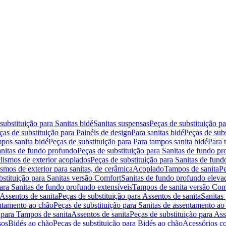
substituição para Sanitas bidé
Sanitas suspensas
Peças de substituição p
ças de substituição para Painéis de design
Para sanitas bidé
Peças de subs
pos sanita bidé
Peças de substituição para Para tampos sanita bidé
Para 
nitas de fundo profundo
Peças de substituição para Sanitas de fundo p
lismos de exterior acoplados
Peças de substituição para Sanitas de fund
smos de exterior para sanitas, de cerâmica
Acoplado
Tampos de sanita
Pe
bstituição para Sanitas versão Comfort
Sanitas de fundo profundo eleva
para Sanitas de fundo profundo extensíveis
Tampos de sanita versão Com
Assentos de sanita
Peças de substituição para Assentos de sanita
Sanitas 
entamento ao chão
Peças de substituição para Sanitas de assentamento ao
 para Tampos de sanita
Assentos de sanita
Peças de substituição para Ass
sos
Bidés ao chão
Peças de substituição para Bidés ao chão
Acessórios c