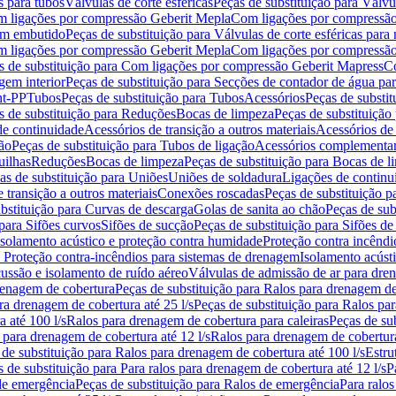
s para tubos
Válvulas de corte esféricas
Peças de substituição para Válvul
om ligações por compressão Geberit Mepla
Com ligações por compressão
gem embutido
Peças de substituição para Válvulas de corte esféricas pa
om ligações por compressão Geberit Mepla
Com ligações por compressã
s de substituição para Com ligações por compressão Geberit Mapress
Co
gem interior
Peças de substituição para Secções de contador de água pa
nt-PP
Tubos
Peças de substituição para Tubos
Acessórios
Peças de substit
s de substituição para Reduções
Bocas de limpeza
Peças de substituição
de continuidade
Acessórios de transição a outros materiais
Acessórios de
ão
Peças de substituição para Tubos de ligação
Acessórios complementa
uilhas
Reduções
Bocas de limpeza
Peças de substituição para Bocas de 
as de substituição para Uniões
Uniões de soldadura
Ligações de continu
 transição a outros materiais
Conexões roscadas
Peças de substituição 
bstituição para Curvas de descarga
Golas de sanita ao chão
Peças de sub
 para Sifões curvos
Sifões de sucção
Peças de substituição para Sifões de
 isolamento acústico e proteção contra humidade
Proteção contra incêndi
a Proteção contra-incêndios para sistemas de drenagem
Isolamento acúst
cussão e isolamento de ruído aéreo
Válvulas de admissão de ar para dr
renagem de cobertura
Peças de substituição para Ralos para drenagem d
ra drenagem de cobertura até 25 l/s
Peças de substituição para Ralos par
 até 100 l/s
Ralos para drenagem de cobertura para caleiras
Peças de su
 para drenagem de cobertura até 12 l/s
Ralos para drenagem de cobertura
 de substituição para Ralos para drenagem de cobertura até 100 l/s
Estru
 de substituição para Para ralos para drenagem de cobertura até 12 l/s
P
de emergência
Peças de substituição para Ralos de emergência
Para ralos