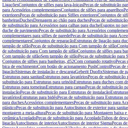
Ligações
Conjuntos de sifões para lava-loiças
Peças de substituição par
para Acessórios complementares
Conjuntos de sifões para aparelhos
Pe
exteriores
Peças de substituição para Sifões exteriores
Conjuntos de sif
banheiras
Duches
Drenagem ao chão para duches
Peças de substituiçã
de substituição para Acessórios para calhas para duche
Esgotos no pav
duche de pavimento
Peças de substituição para Acessórios complemen
complementares para sifões de parede
Peças de substituição para Aces
complementares
Conjuntos de reparação
Estruturas de ligação para du
tampão de sifão
Peças de substituição para Com tampão de sifão
Conjun
de substituição para Com tampão de sifão
Conjuntos de sifões para ba
Com tampão de sifão
Sem tampão de sifão
Peças de substituição para
Conjuntos de sifões para banheiras, d52
Com comando rotativo
Peças 
bica de enchimento
Com botão de acionamento PushControl
Peças de 
ligação
Sistemas de instalação e descarga
Geberit Duofix
Sistemas de p
Estruturas para sanitas
Estruturas para lavatórios
Peças de substituição 
substituição para Estruturas para urinóis
Estruturas para duches com d
Estruturas para torneiras
Estruturas para cargas
Peças de substituição pa
instalação
Peças de substituição para Estruturas de instalação
Estruturas
lavatórios
Estruturas para bidés
Peças de substituição para Estruturas p
para duches
Acessórios complementares
Peças de substituição para A
plástico
Peças de substituição para Autoclismos de exterior para sanitas
montagem a meia-altura
Peças de substituição para Montagem baixa e
cerâmica
Acoplado
Peças de substituição para Acoplado
Tubos de desca
ligação
Autoclismos de interior
Autoclismos de interior Sigma
Peças de