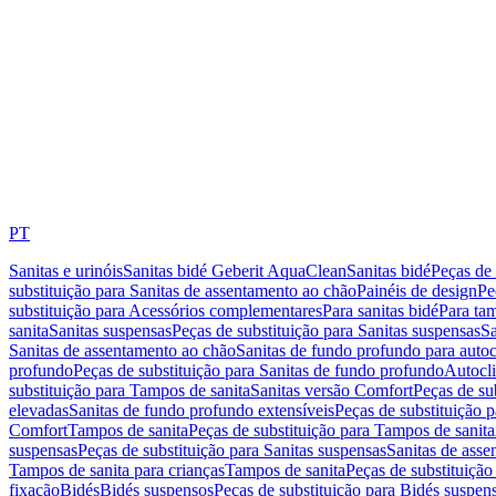
PT
Sanitas e urinóis
Sanitas bidé Geberit AquaClean
Sanitas bidé
Peças de 
substituição para Sanitas de assentamento ao chão
Painéis de design
Pe
substituição para Acessórios complementares
Para sanitas bidé
Para tam
sanita
Sanitas suspensas
Peças de substituição para Sanitas suspensas
Sa
Sanitas de assentamento ao chão
Sanitas de fundo profundo para autoc
profundo
Peças de substituição para Sanitas de fundo profundo
Autocli
substituição para Tampos de sanita
Sanitas versão Comfort
Peças de su
elevadas
Sanitas de fundo profundo extensíveis
Peças de substituição 
Comfort
Tampos de sanita
Peças de substituição para Tampos de sanita
suspensas
Peças de substituição para Sanitas suspensas
Sanitas de ass
Tampos de sanita para crianças
Tampos de sanita
Peças de substituição
fixação
Bidés
Bidés suspensos
Peças de substituição para Bidés suspen