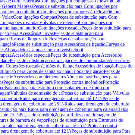
as de corte esféricas
Com ligações por compressão FlowFit
Com
 Geberit Mapress
Peças de substituição para Com ligações por
ra montagem embutido
Com ligações por compressão FlowFit
Com
o Volex
Com ligações Compact
Peças de substituição para Com
m ligações roscadas
Válvulas de retenção
Com ligações por
ra montagem interior
Com ligações roscadas
Peças de substituição para
uição para Acessórios
Curvas
Peças de substituição para
 para Bocas de limpeza
Uniões
Peças de substituição para
 ligação
Peças de substituição para Acessórios de ligação
Curvas de
res
Abraçadeiras
Tampas
Consumíveis
Geberit
limpeza
Acessórios especiais
Peças de substituição para Acessórios
idade
Peças de substituição para Ligações de continuidade
Acessórios
para Conexões roscadas
Uniões de flange
Acessórios de ligação
Peças de
stituição para Golas de sanita ao chão
Tubos de ligação
Peças de
 sucção
Acessórios complementares
Abraçadeiras
Fixações para
os
Peças de substituição para Proteção contra incêndios
Proteção
ico
Isolamentos para estrutura com isolamento de ruído por
enagem
Válvulas de admissão de ar
Peças de substituição para Válvulas
e cobertura
Ralos para drenagem de cobertura até 12 l/s
Peças de
a drenagem de cobertura até 25 l/s
Ralos para drenagem de cobertura
bstituição para Ralos para drenagem de cobertura para caleiras
Ralos
 até 25 l/s
Peças de substituição para Ralos para drenagem de
turas de barreira de vapor
Peças de substituição para Estruturas de
ara ralos para drenagem de cobertura até 25 l/s
Proteção contra
 para drenagem de cobertura até 12 l/s
Peças de substituição para Para