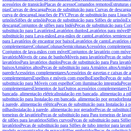
acessórios de transição
Placas de acesso
Comandos remotos
Estruturas 
pias
Curvas de descarga
Peças de substituição para Curvas de descarga
curva de descarga
Ligações de PVC
Peças de substituição para Ligaç
urinóis
Sifões de urinóis
Peças de substituição para Sifões de urinóis
Ex
descarga
Conjuntos de sifões para bidés
Peças de substituição para Con
substituição para Lavatórios
Lavatórios duplos
Lavatórios para móvel
P
substituição para Lava-mãos
Lava-mãos de canto
Lavatórios semiencas
para Lavatórios de encastrar por baixo
Lavatórios de canto
Lavatórios 
complementares
Colunas
Colunas
Semicolunas
Acessórios complementa
Conjuntos de lava-mãos com móvel
Conjuntos de lavatório com móve
lavatório
Móveis de casa de banho
Móveis para lavatório
Peças de subst
lavatórios
Para lavatórios duplos
Peças de substituição para Para lavató
baixos
Armários altos
Peças de substituição para Armários altos
Armári
parede
Acessórios complementares
Acessórios de gavetas e caixas de 
complementares
Espelhos e móveis com espelho
Espelho
Peças de subs
substituição para Móveis com espelho
Com iluminação integrada
Peças
complementares
Elementos de luz
Outros acessórios complementares
T
bancada, alimentação elétrica
Instalação em bancada, alimentação a pi
substituição para Instalação em bancada, alimentação por gerador
Inst
à parede, alimentação elétrica
Peças de substituição para Instalação à p
pilhas
Instalação à parede, alimentação por gerador
Peças de substituiç
torneiras de lavatório
Peças de substituição para Para torneiras de lavat
de sifões para lavatórios
Sifões curvos
Peças de substituição para Sifõe
lavatórios
Peças de substituição para Sifões de tubo interior para lavató
modelo economizador de espaço
Sifões embutidos
Peças de substituiç