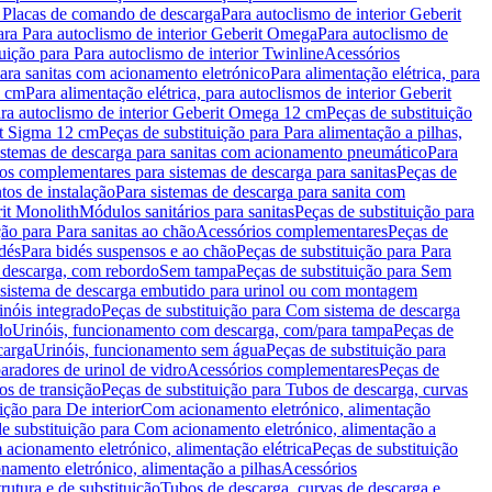
a Placas de comando de descarga
Para autoclismo de interior Geberit
ara Para autoclismo de interior Geberit Omega
Para autoclismo de
uição para Para autoclismo de interior Twinline
Acessórios
para sanitas com acionamento eletrónico
Para alimentação elétrica, para
2 cm
Para alimentação elétrica, para autoclismos de interior Geberit
para autoclismo de interior Geberit Omega 12 cm
Peças de substituição
rit Sigma 12 cm
Peças de substituição para Para alimentação a pilhas,
Sistemas de descarga para sanitas com acionamento pneumático
Para
os complementares para sistemas de descarga para sanitas
Peças de
tos de instalação
Para sistemas de descarga para sanita com
it Monolith
Módulos sanitários para sanitas
Peças de substituição para
ção para Para sanitas ao chão
Acessórios complementares
Peças de
dés
Para bidés suspensos e ao chão
Peças de substituição para Para
 descarga, com rebordo
Sem tampa
Peças de substituição para Sem
 sistema de descarga embutido para urinol ou com montagem
inóis integrado
Peças de substituição para Com sistema de descarga
do
Urinóis, funcionamento com descarga, com/para tampa
Peças de
carga
Urinóis, funcionamento sem água
Peças de substituição para
aradores de urinol de vidro
Acessórios complementares
Peças de
os de transição
Peças de substituição para Tubos de descarga, curvas
ição para De interior
Com acionamento eletrónico, alimentação
e substituição para Com acionamento eletrónico, alimentação a
acionamento eletrónico, alimentação elétrica
Peças de substituição
namento eletrónico, alimentação a pilhas
Acessórios
rutura e de substituição
Tubos de descarga, curvas de descarga e