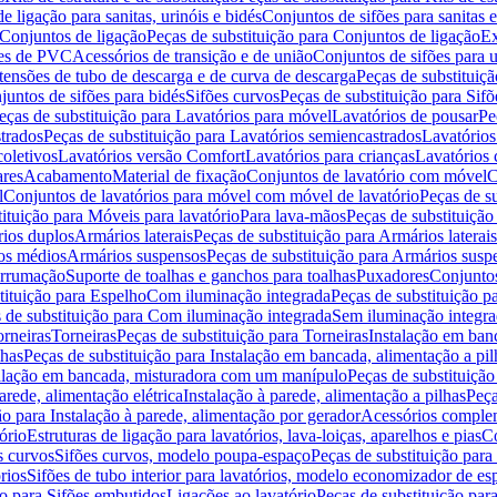
de ligação para sanitas, urinóis e bidés
Conjuntos de sifões para sanitas e
Conjuntos de ligação
Peças de substituição para Conjuntos de ligação
Ex
ões de PVC
Acessórios de transição e de união
Conjuntos de sifões para u
tensões de tubo de descarga e de curva de descarga
Peças de substituiç
juntos de sifões para bidés
Sifões curvos
Peças de substituição para Sif
eças de substituição para Lavatórios para móvel
Lavatórios de pousar
Pe
trados
Peças de substituição para Lavatórios semiencastrados
Lavatórios
coletivos
Lavatórios versão Comfort
Lavatórios para crianças
Lavatórios 
res
Acabamento
Material de fixação
Conjuntos de lavatório com móvel
C
l
Conjuntos de lavatórios para móvel com móvel de lavatório
Peças de s
ituição para Móveis para lavatório
Para lava-mãos
Peças de substituição
rios duplos
Armários laterais
Peças de substituição para Armários laterais
os médios
Armários suspensos
Peças de substituição para Armários susp
arrumação
Suporte de toalhas e ganchos para toalhas
Puxadores
Conjuntos
tituição para Espelho
Com iluminação integrada
Peças de substituição 
 de substituição para Com iluminação integrada
Sem iluminação integr
orneiras
Torneiras
Peças de substituição para Torneiras
Instalação em banc
lhas
Peças de substituição para Instalação em bancada, alimentação a pil
alação em bancada, misturadora com um manípulo
Peças de substituiçã
arede, alimentação elétrica
Instalação à parede, alimentação a pilhas
Peça
ão para Instalação à parede, alimentação por gerador
Acessórios comple
ório
Estruturas de ligação para lavatórios, lava-loiças, aparelhos e pias
Co
s curvos
Sifões curvos, modelo poupa-espaço
Peças de substituição par
rios
Sifões de tubo interior para lavatórios, modelo economizador de es
ão para Sifões embutidos
Ligações ao lavatório
Peças de substituição par