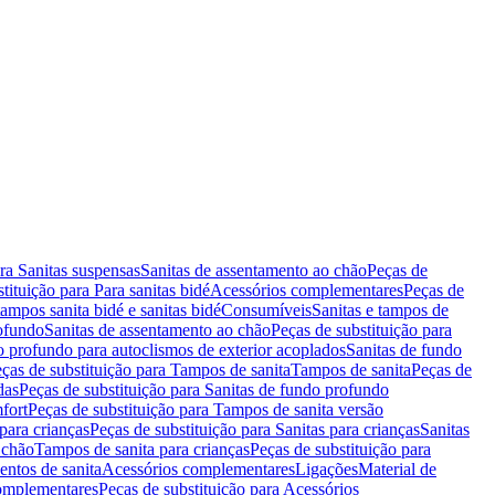
ara Sanitas suspensas
Sanitas de assentamento ao chão
Peças de
tituição para Para sanitas bidé
Acessórios complementares
Peças de
tampos sanita bidé e sanitas bidé
Consumíveis
Sanitas e tampos de
rofundo
Sanitas de assentamento ao chão
Peças de substituição para
o profundo para autoclismos de exterior acoplados
Sanitas de fundo
ças de substituição para Tampos de sanita
Tampos de sanita
Peças de
das
Peças de substituição para Sanitas de fundo profundo
fort
Peças de substituição para Tampos de sanita versão
para crianças
Peças de substituição para Sanitas para crianças
Sanitas
 chão
Tampos de sanita para crianças
Peças de substituição para
entos de sanita
Acessórios complementares
Ligações
Material de
omplementares
Peças de substituição para Acessórios