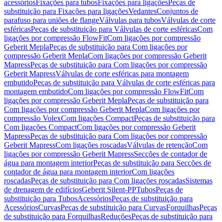
acessórios
Fixações para tubos
Fixações para ligações
Peças de
substituição para Fixações para ligações
Vedantes
Conjuntos de
parafuso para uniões de flange
Válvulas para tubos
Válvulas de corte
esféricas
Peças de substituição para Válvulas de corte esféricas
Com
ligações por compressão FlowFit
Com ligações por compressão
Geberit Mepla
Peças de substituição para Com ligações por
compressão Geberit Mepla
Com ligações por compressão Geberit
Mapress
Peças de substituição para Com ligações por compressão
Geberit Mapress
Válvulas de corte esféricas para montagem
embutido
Peças de substituição para Válvulas de corte esféricas para
montagem embutido
Com ligações por compressão FlowFit
Com
ligações por compressão Geberit Mepla
Peças de substituição para
Com ligações por compressão Geberit Mepla
Com ligações por
compressão Volex
Com ligações Compact
Peças de substituição para
Com ligações Compact
Com ligações por compressão Geberit
Mapress
Peças de substituição para Com ligações por compressão
Geberit Mapress
Com ligações roscadas
Válvulas de retenção
Com
ligações por compressão Geberit Mapress
Secções de contador de
água para montagem interior
Peças de substituição para Secções de
contador de água para montagem interior
Com ligações
roscadas
Peças de substituição para Com ligações roscadas
Sistemas
de drenagem de edifícios
Geberit Silent-PP
Tubos
Peças de
substituição para Tubos
Acessórios
Peças de substituição para
Acessórios
Curvas
Peças de substituição para Curvas
Forquilhas
Peças
de substituição para Forquilhas
Reduções
Peças de substituição para