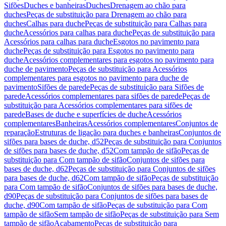
Sifões
Duches e banheiras
Duches
Drenagem ao chão para
duches
Peças de substituição para Drenagem ao chão para
duches
Calhas para duche
Peças de substituição para Calhas para
duche
Acessórios para calhas para duche
Peças de substituição para
Acessórios para calhas para duche
Esgotos no pavimento para
duche
Peças de substituição para Esgotos no pavimento para
duche
Acessórios complementares para esgotos no pavimento para
duche de pavimento
Peças de substituição para Acessórios
complementares para esgotos no pavimento para duche de
pavimento
Sifões de parede
Peças de substituição para Sifões de
parede
Acessórios complementares para sifões de parede
Peças de
substituição para Acessórios complementares para sifões de
parede
Bases de duche e superfícies de duche
Acessórios
complementares
Banheiras
Acessórios complementares
Conjuntos de
reparação
Estruturas de ligação para duches e banheiras
Conjuntos de
sifões para bases de duche, d52
Peças de substituição para Conjuntos
de sifões para bases de duche, d52
Com tampão de sifão
Peças de
substituição para Com tampão de sifão
Conjuntos de sifões para
bases de duche, d62
Peças de substituição para Conjuntos de sifões
para bases de duche, d62
Com tampão de sifão
Peças de substituição
para Com tampão de sifão
Conjuntos de sifões para bases de duche,
d90
Peças de substituição para Conjuntos de sifões para bases de
duche, d90
Com tampão de sifão
Peças de substituição para Com
tampão de sifão
Sem tampão de sifão
Peças de substituição para Sem
tampão de sifão
Acabamento
Peças de substituição para