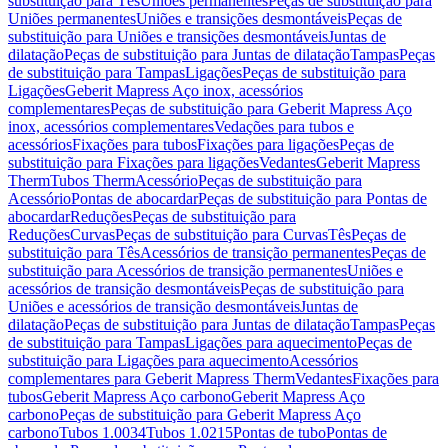
substituição para Tês
Uniões permanentes
Peças de substituição para
Uniões permanentes
Uniões e transições desmontáveis
Peças de
substituição para Uniões e transições desmontáveis
Juntas de
dilatação
Peças de substituição para Juntas de dilatação
Tampas
Peças
de substituição para Tampas
Ligações
Peças de substituição para
Ligações
Geberit Mapress Aço inox, acessórios
complementares
Peças de substituição para Geberit Mapress Aço
inox, acessórios complementares
Vedações para tubos e
acessórios
Fixações para tubos
Fixações para ligações
Peças de
substituição para Fixações para ligações
Vedantes
Geberit Mapress
Therm
Tubos Therm
Acessório
Peças de substituição para
Acessório
Pontas de abocardar
Peças de substituição para Pontas de
abocardar
Reduções
Peças de substituição para
Reduções
Curvas
Peças de substituição para Curvas
Tês
Peças de
substituição para Tês
Acessórios de transição permanentes
Peças de
substituição para Acessórios de transição permanentes
Uniões e
acessórios de transição desmontáveis
Peças de substituição para
Uniões e acessórios de transição desmontáveis
Juntas de
dilatação
Peças de substituição para Juntas de dilatação
Tampas
Peças
de substituição para Tampas
Ligações para aquecimento
Peças de
substituição para Ligações para aquecimento
Acessórios
complementares para Geberit Mapress Therm
Vedantes
Fixações para
tubos
Geberit Mapress Aço carbono
Geberit Mapress Aço
carbono
Peças de substituição para Geberit Mapress Aço
carbono
Tubos 1.0034
Tubos 1.0215
Pontas de tubo
Pontas de