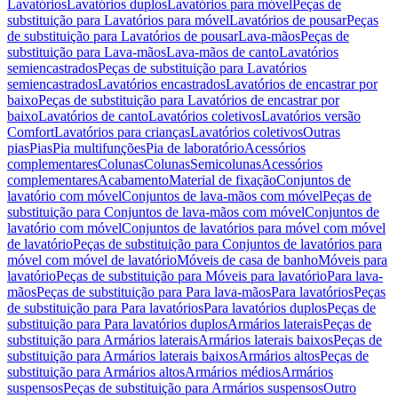
Lavatórios
Lavatórios duplos
Lavatórios para móvel
Peças de
substituição para Lavatórios para móvel
Lavatórios de pousar
Peças
de substituição para Lavatórios de pousar
Lava-mãos
Peças de
substituição para Lava-mãos
Lava-mãos de canto
Lavatórios
semiencastrados
Peças de substituição para Lavatórios
semiencastrados
Lavatórios encastrados
Lavatórios de encastrar por
baixo
Peças de substituição para Lavatórios de encastrar por
baixo
Lavatórios de canto
Lavatórios coletivos
Lavatórios versão
Comfort
Lavatórios para crianças
Lavatórios coletivos
Outras
pias
Pias
Pia multifunções
Pia de laboratório
Acessórios
complementares
Colunas
Colunas
Semicolunas
Acessórios
complementares
Acabamento
Material de fixação
Conjuntos de
lavatório com móvel
Conjuntos de lava-mãos com móvel
Peças de
substituição para Conjuntos de lava-mãos com móvel
Conjuntos de
lavatório com móvel
Conjuntos de lavatórios para móvel com móvel
de lavatório
Peças de substituição para Conjuntos de lavatórios para
móvel com móvel de lavatório
Móveis de casa de banho
Móveis para
lavatório
Peças de substituição para Móveis para lavatório
Para lava-
mãos
Peças de substituição para Para lava-mãos
Para lavatórios
Peças
de substituição para Para lavatórios
Para lavatórios duplos
Peças de
substituição para Para lavatórios duplos
Armários laterais
Peças de
substituição para Armários laterais
Armários laterais baixos
Peças de
substituição para Armários laterais baixos
Armários altos
Peças de
substituição para Armários altos
Armários médios
Armários
suspensos
Peças de substituição para Armários suspensos
Outro