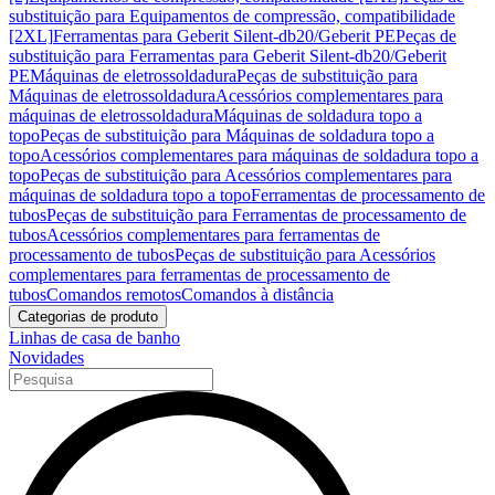
substituição para Equipamentos de compressão, compatibilidade
[2XL]
Ferramentas para Geberit Silent-db20/Geberit PE
Peças de
substituição para Ferramentas para Geberit Silent-db20/Geberit
PE
Máquinas de eletrossoldadura
Peças de substituição para
Máquinas de eletrossoldadura
Acessórios complementares para
máquinas de eletrossoldadura
Máquinas de soldadura topo a
topo
Peças de substituição para Máquinas de soldadura topo a
topo
Acessórios complementares para máquinas de soldadura topo a
topo
Peças de substituição para Acessórios complementares para
máquinas de soldadura topo a topo
Ferramentas de processamento de
tubos
Peças de substituição para Ferramentas de processamento de
tubos
Acessórios complementares para ferramentas de
processamento de tubos
Peças de substituição para Acessórios
complementares para ferramentas de processamento de
tubos
Comandos remotos
Comandos à distância
Categorias de produto
Linhas de casa de banho
Novidades