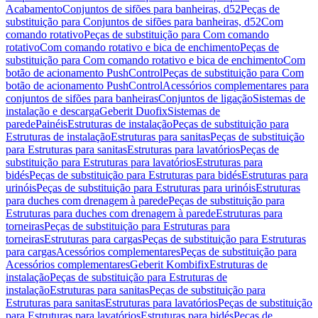
Acabamento
Conjuntos de sifões para banheiras, d52
Peças de
substituição para Conjuntos de sifões para banheiras, d52
Com
comando rotativo
Peças de substituição para Com comando
rotativo
Com comando rotativo e bica de enchimento
Peças de
substituição para Com comando rotativo e bica de enchimento
Com
botão de acionamento PushControl
Peças de substituição para Com
botão de acionamento PushControl
Acessórios complementares para
conjuntos de sifões para banheiras
Conjuntos de ligação
Sistemas de
instalação e descarga
Geberit Duofix
Sistemas de
parede
Painéis
Estruturas de instalação
Peças de substituição para
Estruturas de instalação
Estruturas para sanitas
Peças de substituição
para Estruturas para sanitas
Estruturas para lavatórios
Peças de
substituição para Estruturas para lavatórios
Estruturas para
bidés
Peças de substituição para Estruturas para bidés
Estruturas para
urinóis
Peças de substituição para Estruturas para urinóis
Estruturas
para duches com drenagem à parede
Peças de substituição para
Estruturas para duches com drenagem à parede
Estruturas para
torneiras
Peças de substituição para Estruturas para
torneiras
Estruturas para cargas
Peças de substituição para Estruturas
para cargas
Acessórios complementares
Peças de substituição para
Acessórios complementares
Geberit Kombifix
Estruturas de
instalação
Peças de substituição para Estruturas de
instalação
Estruturas para sanitas
Peças de substituição para
Estruturas para sanitas
Estruturas para lavatórios
Peças de substituição
para Estruturas para lavatórios
Estruturas para bidés
Peças de