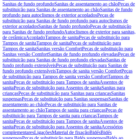
Sanitas de fundo profundo
Sanitas de assentamento ao chão
Peças de
substituição para Sanitas de assentamento ao chão
Sanitas de fundo
profundo para autoclismos de exterior acoplados
Peças de
substituição para Sanitas de fundo profundo para autoclismos de
exterior acoplados
Sanitas de fundo profundo
Peças de substituição
para Sanitas de fundo profundo
Autoclismos de exterior para sanitas,
de cerâmica
Acoplado
Tampos de sanita
Peças de substituição para
Tampos de sanita
Tampos de sanita
Peças de substituição para
Tampos de sanita
Sanitas versão Comfort
Peças de substituição para
Sanitas versão Comfort
Sanitas de fundo profundo elevadas
Peças de
substituição para Sanitas de fundo profundo elevadas
Sanitas de
fundo profundo extensíveis
Peças de substituição para Sanitas de
fundo profundo extensíveis
Tampos de sanita versão Comfort
Peças
de substituição para Tampos de sanita versão Comfort
Tampos de
sanita
Peças de substituição para Tampos de sanita
Assentos de
sanita
Peças de substituição para Assentos de sanita
Sanitas para
crianças
Peças de substituição para Sanitas para crianças
Sanitas
suspensas
Peças de substituição para Sanitas suspensas
Sanitas de
assentamento ao chão
Peças de substituição para Sanitas de
assentamento ao chão
Tampos de sanita para crianças
Peças de
substituição para Tampos de sanita para crianças
Tampos de
sanita
Peças de substituição para Tampos de sanita
Assentos de
sanita
Peças de substituição para Assentos de sanita
Acessórios
complementares
Ligações
Material de fixação
Bidés
Bidés
suspensos
Peças de substituição para Bidés suspensos
Bidés ao