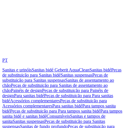
PT
Sanitas e urinóis
Sanitas bidé Geberit AquaClean
Sanitas bidé
Peças
de substituição para Sanitas bidé
Sanitas suspensas
Peças de
substituição para Sanitas suspensas
Sanitas de assentamento ao
chão
Peças de substituição para Sanitas de assentamento ao
chão
Painéis de design
Peças de substituição para Painéis de
design
Para sanitas bidé
Peças de substituição para Para sanitas
bidé
Acessórios complementares
Peças de substituição para
Acessórios complementares
Para sanitas bidé
Para tampos sanita
bidé
Peças de substituição para Para tampos sanita bidé
Para tampos
sanita bidé e sanitas bidé
Consumíveis
Sanitas e tampos de
sanita
Sanitas suspensas
Peças de substituição para Sanitas
suspensas
Sanitas de fundo profundo
Peças de substituição para