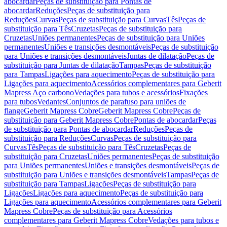
abocardar
Peças de substituição para Pontas de
abocardar
Reduções
Peças de substituição para
Reduções
Curvas
Peças de substituição para Curvas
Tês
Peças de
substituição para Tês
Cruzetas
Peças de substituição para
Cruzetas
Uniões permanentes
Peças de substituição para Uniões
permanentes
Uniões e transições desmontáveis
Peças de substituição
para Uniões e transições desmontáveis
Juntas de dilatação
Peças de
substituição para Juntas de dilatação
Tampas
Peças de substituição
para Tampas
Ligações para aquecimento
Peças de substituição para
Ligações para aquecimento
Acessórios complementares para Geberit
Mapress Aço carbono
Vedações para tubos e acessórios
Fixações
para tubos
Vedantes
Conjuntos de parafuso para uniões de
flange
Geberit Mapress Cobre
Geberit Mapress Cobre
Peças de
substituição para Geberit Mapress Cobre
Pontas de abocardar
Peças
de substituição para Pontas de abocardar
Reduções
Peças de
substituição para Reduções
Curvas
Peças de substituição para
Curvas
Tês
Peças de substituição para Tês
Cruzetas
Peças de
substituição para Cruzetas
Uniões permanentes
Peças de substituição
para Uniões permanentes
Uniões e transições desmontáveis
Peças de
substituição para Uniões e transições desmontáveis
Tampas
Peças de
substituição para Tampas
Ligações
Peças de substituição para
Ligações
Ligações para aquecimento
Peças de substituição para
Ligações para aquecimento
Acessórios complementares para Geberit
Mapress Cobre
Peças de substituição para Acessórios
complementares para Geberit Mapress Cobre
Vedações para tubos e