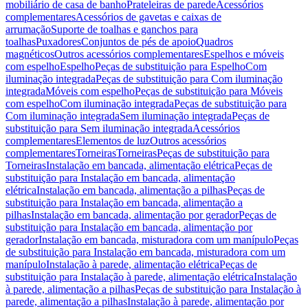
mobiliário de casa de banho
Prateleiras de parede
Acessórios
complementares
Acessórios de gavetas e caixas de
arrumação
Suporte de toalhas e ganchos para
toalhas
Puxadores
Conjuntos de pés de apoio
Quadros
magnéticos
Outros acessórios complementares
Espelhos e móveis
com espelho
Espelho
Peças de substituição para Espelho
Com
iluminação integrada
Peças de substituição para Com iluminação
integrada
Móveis com espelho
Peças de substituição para Móveis
com espelho
Com iluminação integrada
Peças de substituição para
Com iluminação integrada
Sem iluminação integrada
Peças de
substituição para Sem iluminação integrada
Acessórios
complementares
Elementos de luz
Outros acessórios
complementares
Torneiras
Torneiras
Peças de substituição para
Torneiras
Instalação em bancada, alimentação elétrica
Peças de
substituição para Instalação em bancada, alimentação
elétrica
Instalação em bancada, alimentação a pilhas
Peças de
substituição para Instalação em bancada, alimentação a
pilhas
Instalação em bancada, alimentação por gerador
Peças de
substituição para Instalação em bancada, alimentação por
gerador
Instalação em bancada, misturadora com um manípulo
Peças
de substituição para Instalação em bancada, misturadora com um
manípulo
Instalação à parede, alimentação elétrica
Peças de
substituição para Instalação à parede, alimentação elétrica
Instalação
à parede, alimentação a pilhas
Peças de substituição para Instalação à
parede, alimentação a pilhas
Instalação à parede, alimentação por