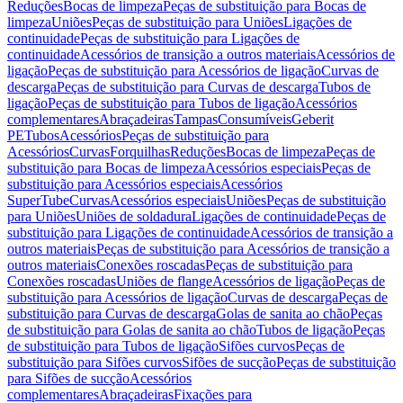
Reduções
Bocas de limpeza
Peças de substituição para Bocas de
limpeza
Uniões
Peças de substituição para Uniões
Ligações de
continuidade
Peças de substituição para Ligações de
continuidade
Acessórios de transição a outros materiais
Acessórios de
ligação
Peças de substituição para Acessórios de ligação
Curvas de
descarga
Peças de substituição para Curvas de descarga
Tubos de
ligação
Peças de substituição para Tubos de ligação
Acessórios
complementares
Abraçadeiras
Tampas
Consumíveis
Geberit
PE
Tubos
Acessórios
Peças de substituição para
Acessórios
Curvas
Forquilhas
Reduções
Bocas de limpeza
Peças de
substituição para Bocas de limpeza
Acessórios especiais
Peças de
substituição para Acessórios especiais
Acessórios
SuperTube
Curvas
Acessórios especiais
Uniões
Peças de substituição
para Uniões
Uniões de soldadura
Ligações de continuidade
Peças de
substituição para Ligações de continuidade
Acessórios de transição a
outros materiais
Peças de substituição para Acessórios de transição a
outros materiais
Conexões roscadas
Peças de substituição para
Conexões roscadas
Uniões de flange
Acessórios de ligação
Peças de
substituição para Acessórios de ligação
Curvas de descarga
Peças de
substituição para Curvas de descarga
Golas de sanita ao chão
Peças
de substituição para Golas de sanita ao chão
Tubos de ligação
Peças
de substituição para Tubos de ligação
Sifões curvos
Peças de
substituição para Sifões curvos
Sifões de sucção
Peças de substituição
para Sifões de sucção
Acessórios
complementares
Abraçadeiras
Fixações para