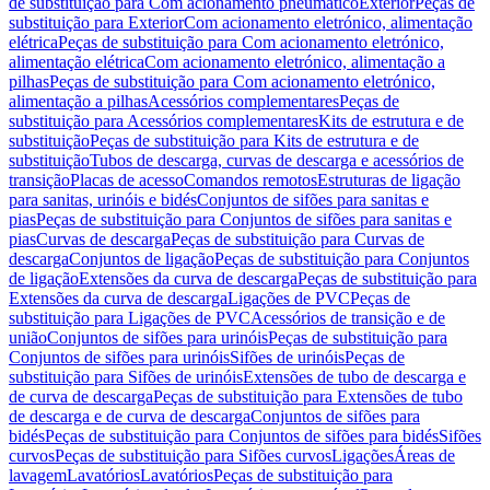
de substituição para Com acionamento pneumático
Exterior
Peças de
substituição para Exterior
Com acionamento eletrónico, alimentação
elétrica
Peças de substituição para Com acionamento eletrónico,
alimentação elétrica
Com acionamento eletrónico, alimentação a
pilhas
Peças de substituição para Com acionamento eletrónico,
alimentação a pilhas
Acessórios complementares
Peças de
substituição para Acessórios complementares
Kits de estrutura e de
substituição
Peças de substituição para Kits de estrutura e de
substituição
Tubos de descarga, curvas de descarga e acessórios de
transição
Placas de acesso
Comandos remotos
Estruturas de ligação
para sanitas, urinóis e bidés
Conjuntos de sifões para sanitas e
pias
Peças de substituição para Conjuntos de sifões para sanitas e
pias
Curvas de descarga
Peças de substituição para Curvas de
descarga
Conjuntos de ligação
Peças de substituição para Conjuntos
de ligação
Extensões da curva de descarga
Peças de substituição para
Extensões da curva de descarga
Ligações de PVC
Peças de
substituição para Ligações de PVC
Acessórios de transição e de
união
Conjuntos de sifões para urinóis
Peças de substituição para
Conjuntos de sifões para urinóis
Sifões de urinóis
Peças de
substituição para Sifões de urinóis
Extensões de tubo de descarga e
de curva de descarga
Peças de substituição para Extensões de tubo
de descarga e de curva de descarga
Conjuntos de sifões para
bidés
Peças de substituição para Conjuntos de sifões para bidés
Sifões
curvos
Peças de substituição para Sifões curvos
Ligações
Áreas de
lavagem
Lavatórios
Lavatórios
Peças de substituição para