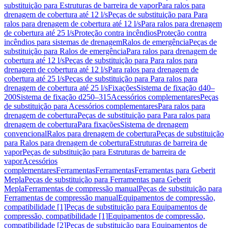
substituição para Estruturas de barreira de vapor
Para ralos para
drenagem de cobertura até 12 l/s
Peças de substituição para Para
ralos para drenagem de cobertura até 12 l/s
Para ralos para drenagem
de cobertura até 25 l/s
Proteção contra incêndios
Proteção contra
incêndios para sistemas de drenagem
Ralos de emergência
Peças de
substituição para Ralos de emergência
Para ralos para drenagem de
cobertura até 12 l/s
Peças de substituição para Para ralos para
drenagem de cobertura até 12 l/s
Para ralos para drenagem de
cobertura até 25 l/s
Peças de substituição para Para ralos para
drenagem de cobertura até 25 l/s
Fixações
Sistema de fixação d40–
200
Sistema de fixação d250–315
Acessórios complementares
Peças
de substituição para Acessórios complementares
Para ralos para
drenagem de cobertura
Peças de substituição para Para ralos para
drenagem de cobertura
Para fixações
Sistema de drenagem
convencional
Ralos para drenagem de cobertura
Peças de substituição
para Ralos para drenagem de cobertura
Estruturas de barreira de
vapor
Peças de substituição para Estruturas de barreira de
vapor
Acessórios
complementares
Ferramentas
Ferramentas
Ferramentas para Geberit
Mepla
Peças de substituição para Ferramentas para Geberit
Mepla
Ferramentas de compressão manual
Peças de substituição para
Ferramentas de compressão manual
Equipamentos de compressão,
compatibilidade [1]
Peças de substituição para Equipamentos de
compressão, compatibilidade [1]
Equipamentos de compressão,
compatibilidade [2]
Peças de substituição para Equipamentos de