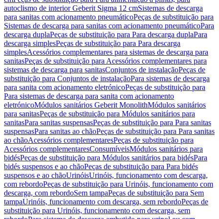
autoclismo de interior Geberit Sigma 12 cm
Sistemas de descarga
para sanitas com acionamento pneumático
Peças de substituição para
Sistemas de descarga para sanitas com acionamento pneumático
Para
descarga dupla
Peças de substituição para Para descarga dupla
Para
descarga simples
Peças de substituição para Para descarga
simples
Acessórios complementares para sistemas de descarga para
sanitas
Peças de substituição para Acessórios complementares para
sistemas de descarga para sanitas
Conjuntos de instalação
Peças de
substituição para Conjuntos de instalação
Para sistemas de descarga
para sanita com acionamento eletrónico
Peças de substituição para
Para sistemas de descarga para sanita com acionamento
eletrónico
Módulos sanitários Geberit Monolith
Módulos sanitários
para sanitas
Peças de substituição para Módulos sanitários para
sanitas
Para sanitas suspensas
Peças de substituição para Para sanitas
suspensas
Para sanitas ao chão
Peças de substituição para Para sanitas
ao chão
Acessórios complementares
Peças de substituição para
Acessórios complementares
Consumíveis
Módulos sanitários para
bidés
Peças de substituição para Módulos sanitários para bidés
Para
bidés suspensos e ao chão
Peças de substituição para Para bidés
suspensos e ao chão
Urinóis
Urinóis, funcionamento com descarga,
com rebordo
Peças de substituição para Urinóis, funcionamento com
descarga, com rebordo
Sem tampa
Peças de substituição para Sem
tampa
Urinóis, funcionamento com descarga, sem rebordo
Peças de
substituição para Urinóis, funcionamento com descarga, sem