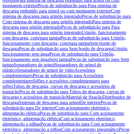
rebordo
Para sistema de descarga embutido para urinol ou com
montagem exterior
Peças de substituição para Para sistema de
descarga embutido para urinol ou com montagem exterior
Com
sistema de descarga para urinóis integrado
Peças de substituição para
Com sistema de descarga para urinóis integrado
Para sistema de
descarga para urinóis integrado
Peças de substituição para Para
sistema de descarga para urinóis integrado
Urinóis, funcionamento
com descarga, com/para tampa
Peças de substituição para Urinóis,
funcionamento com descarga, com/para tampa
Sem bordo de
descarga
Peças de substituição para Sem bordo de descarga
Urinóis,
funcionamento sem água
Peças de substituição para Urinóis,
funcionamento sem água
Sem tampa
Peças de substituição para Sem
tampa
Separadores de urinol
Separadores de urinol de
plástico
Separadores de urinol de vidro
Acessórios
complementares
Peças de substituição para Acessórios
complementares
Sifões e acessórios complementares para
sifões
Tubos de descarga, curvas de descarga e acessórios de
transição
Peças de substituição para Tubos de descarga, curvas de
descarga e acessórios de transição
Material de fixação
Distribuidor de
descarga
Sistemas de descarga para urinol
De interior
Peças de
substituição para De interior
Com acionamento eletrónico,
alimentação elétrica
Peças de substituição para Com acionamento
eletrónico, alimentação elétrica
Com acionamento eletrónico,
alimentação a pilhas
Peças de substituição para Com acionamento
eletrónico, alimentação a pilhas
Com acionamento pneumático
Peças