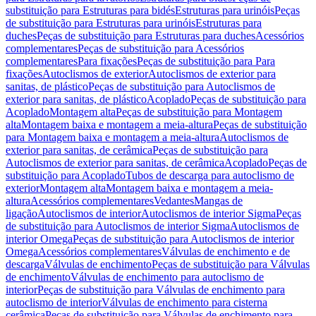
substituição para Estruturas para bidés
Estruturas para urinóis
Peças
de substituição para Estruturas para urinóis
Estruturas para
duches
Peças de substituição para Estruturas para duches
Acessórios
complementares
Peças de substituição para Acessórios
complementares
Para fixações
Peças de substituição para Para
fixações
Autoclismos de exterior
Autoclismos de exterior para
sanitas, de plástico
Peças de substituição para Autoclismos de
exterior para sanitas, de plástico
Acoplado
Peças de substituição para
Acoplado
Montagem alta
Peças de substituição para Montagem
alta
Montagem baixa e montagem a meia-altura
Peças de substituição
para Montagem baixa e montagem a meia-altura
Autoclismos de
exterior para sanitas, de cerâmica
Peças de substituição para
Autoclismos de exterior para sanitas, de cerâmica
Acoplado
Peças de
substituição para Acoplado
Tubos de descarga para autoclismo de
exterior
Montagem alta
Montagem baixa e montagem a meia-
altura
Acessórios complementares
Vedantes
Mangas de
ligação
Autoclismos de interior
Autoclismos de interior Sigma
Peças
de substituição para Autoclismos de interior Sigma
Autoclismos de
interior Omega
Peças de substituição para Autoclismos de interior
Omega
Acessórios complementares
Válvulas de enchimento e de
descarga
Válvulas de enchimento
Peças de substituição para Válvulas
de enchimento
Válvulas de enchimento para autoclismo de
interior
Peças de substituição para Válvulas de enchimento para
autoclismo de interior
Válvulas de enchimento para cisterna
cerâmica
Peças de substituição para Válvulas de enchimento para