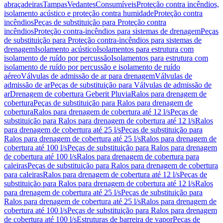
abraçadeiras
Tampas
Vedantes
Consumíveis
Proteção contra incêndios,
isolamento acústico e proteção contra humidade
Proteção contra
incêndios
Peças de substituição para Proteção contra
incêndios
Proteção contra-incêndios para sistemas de drenagem
Peças
de substituição para Proteção contra-incêndios para sistemas de
drenagem
Isolamento acústico
Isolamentos para estrutura com
isolamento de ruído por percussão
Isolamentos para estrutura com
isolamento de ruído por percussão e isolamento de ruído
aéreo
Válvulas de admissão de ar para drenagem
Válvulas de
admissão de ar
Peças de substituição para Válvulas de admissão de
ar
Drenagem de cobertura Geberit Pluvia
Ralos para drenagem de
cobertura
Peças de substituição para Ralos para drenagem de
cobertura
Ralos para drenagem de cobertura até 12 l/s
Peças de
substituição para Ralos para drenagem de cobertura até 12 l/s
Ralos
para drenagem de cobertura até 25 l/s
Peças de substituição para
Ralos para drenagem de cobertura até 25 l/s
Ralos para drenagem de
cobertura até 100 l/s
Peças de substituição para Ralos para drenagem
de cobertura até 100 l/s
Ralos para drenagem de cobertura para
caleiras
Peças de substituição para Ralos para drenagem de cobertura
para caleiras
Ralos para drenagem de cobertura até 12 l/s
Peças de
substituição para Ralos para drenagem de cobertura até 12 l/s
Ralos
para drenagem de cobertura até 25 l/s
Peças de substituição para
Ralos para drenagem de cobertura até 25 l/s
Ralos para drenagem de
cobertura até 100 l/s
Peças de substituição para Ralos para drenagem
de cobertura até 100 l/s
Estruturas de barreira de vapor
Peças de