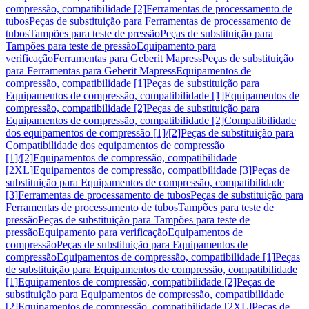
compressão, compatibilidade [2]
Ferramentas de processamento de
tubos
Peças de substituição para Ferramentas de processamento de
tubos
Tampões para teste de pressão
Peças de substituição para
Tampões para teste de pressão
Equipamento para
verificação
Ferramentas para Geberit Mapress
Peças de substituição
para Ferramentas para Geberit Mapress
Equipamentos de
compressão, compatibilidade [1]
Peças de substituição para
Equipamentos de compressão, compatibilidade [1]
Equipamentos de
compressão, compatibilidade [2]
Peças de substituição para
Equipamentos de compressão, compatibilidade [2]
Compatibilidade
dos equipamentos de compressão [1]/[2]
Peças de substituição para
Compatibilidade dos equipamentos de compressão
[1]/[2]
Equipamentos de compressão, compatibilidade
[2XL]
Equipamentos de compressão, compatibilidade [3]
Peças de
substituição para Equipamentos de compressão, compatibilidade
[3]
Ferramentas de processamento de tubos
Peças de substituição para
Ferramentas de processamento de tubos
Tampões para teste de
pressão
Peças de substituição para Tampões para teste de
pressão
Equipamento para verificação
Equipamentos de
compressão
Peças de substituição para Equipamentos de
compressão
Equipamentos de compressão, compatibilidade [1]
Peças
de substituição para Equipamentos de compressão, compatibilidade
[1]
Equipamentos de compressão, compatibilidade [2]
Peças de
substituição para Equipamentos de compressão, compatibilidade
[2]
Equipamentos de compressão, compatibilidade [2XL]
Peças de