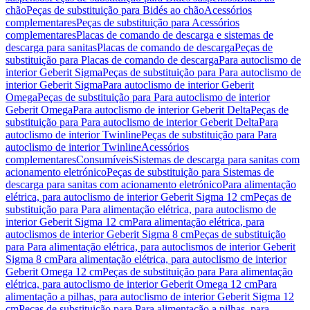
chão
Peças de substituição para Bidés ao chão
Acessórios
complementares
Peças de substituição para Acessórios
complementares
Placas de comando de descarga e sistemas de
descarga para sanitas
Placas de comando de descarga
Peças de
substituição para Placas de comando de descarga
Para autoclismo de
interior Geberit Sigma
Peças de substituição para Para autoclismo de
interior Geberit Sigma
Para autoclismo de interior Geberit
Omega
Peças de substituição para Para autoclismo de interior
Geberit Omega
Para autoclismo de interior Geberit Delta
Peças de
substituição para Para autoclismo de interior Geberit Delta
Para
autoclismo de interior Twinline
Peças de substituição para Para
autoclismo de interior Twinline
Acessórios
complementares
Consumíveis
Sistemas de descarga para sanitas com
acionamento eletrónico
Peças de substituição para Sistemas de
descarga para sanitas com acionamento eletrónico
Para alimentação
elétrica, para autoclismo de interior Geberit Sigma 12 cm
Peças de
substituição para Para alimentação elétrica, para autoclismo de
interior Geberit Sigma 12 cm
Para alimentação elétrica, para
autoclismos de interior Geberit Sigma 8 cm
Peças de substituição
para Para alimentação elétrica, para autoclismos de interior Geberit
Sigma 8 cm
Para alimentação elétrica, para autoclismo de interior
Geberit Omega 12 cm
Peças de substituição para Para alimentação
elétrica, para autoclismo de interior Geberit Omega 12 cm
Para
alimentação a pilhas, para autoclismo de interior Geberit Sigma 12
cm
Peças de substituição para Para alimentação a pilhas, para