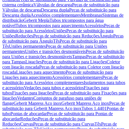
cisterna cerâmica
Válvulas de descarga
Peças de substituição para
Válvulas de descarga
Descarga dupla
Peças de substituição para
Descarga dupla
Acessórios complementares
Membranas
Sistemas de
distribuição
Geberit Mepla
Tubos tricompostos para água
potável
Tubos tricompostos para aquecimento
Acessórios
Peças de
substituição para Acessórios
Uniões
Peças de substituição para
Uniões
Reduções
Peças de substituição para Reduções
Ângulo
Peças
de substituição para Ângulo
Tês
Peças de substituição para
Tês
Uniões permanentes
Peças de substituição para Uniões
permanentes
Uniões e transições desmontáveis
Peças de substituição
para Uniões e transições desmontáveis
Tampas
Peças de substituição
para Tampas
Ligações
Peças de substituição para Ligações
Coletor
com ligação roscada
Peças de substituição para Coletor com ligação
roscada
Ligações para aquecimento
Peças de substituição para
Ligações para aquecimento
Acessórios complementares
Peças de
substituição para Acessórios complementares
Isolamentos para tubos
e acessórios
Vedações para tubos e acessórios
Fixações para
tubos
Fixações para ligações
Peças de substituição para Fixações para
ligações
Vedantes
Conjuntos de parafuso para uniões de
flange
Geberit Mapress Aço inox
Geberit Mapress Aço inox
Peças de
substituição para Geberit Mapress Aço inox
Tubos 1.4401
Pontas de
tubo
Pontas de abocardar
Peças de substituição para Pontas de
abocardar
Reduções
Peças de substituição para
Reduções
Curvas
Peças de substituição para Curvas
Tês
Peças de