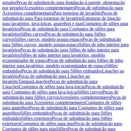
gerador
Peças de substituição para Instalação à parede, alimentação
por gerador
Acessórios complementares
Peças de substituição para
Acessórios complementares
Para torneiras de lavatório
Peças de
substituição para Para torneiras de lavatório
Estruturas de ligação
para lavatórios, lava-loiças, aparelhos e pias
Conjuntos de sifões para
lavatórios
Peças de substituição para Conjuntos de sifões para
lavatórios
Sifões curvos
Peças de substituição para Sifões
curvos
Sifões curvos, modelo poupa-espaço
Peças de substituição
para Sifões curvos, modelo poupa-espaço
Sifões de tubo interior para
lavatórios
Peças de substituição para Sifões de tubo interior para
lavatórios
Sifões de tubo interior para lavatórios, modelo
economizador de espaço
Peças de substituição para Sifões de tubo
interior para lavatórios, modelo economizador de espaço
Sifões
embutidos
Peças de substituição para Sifões embutidos
Ligações ao
lavatório
Peças de substituição para Ligações ao
lavatório
Tampas
Ligações
Peças de substituição para
Ligações
Conjuntos de sifões para lava-loiças
Peças de substituição
para Conjuntos de sifões para lava-loiças
Sifões curvos
Peças de
substituição para Sifões curvos
Acessórios complementares
Peças de
substituição para Acessórios complementares
Conjuntos de sifões
para aparelhos
Peças de substituição para Conjuntos de sifões para
aparelhos
Sifões embutidos
Peças de substituição para Sifões
embutidos
Sifões exteriores
Peças de substituição para Sifões
exteriores
Conjuntos de sifões para pias
Peças de substituição para
Conjuntos de sifões para pias
Sifões
Peças de substituição para