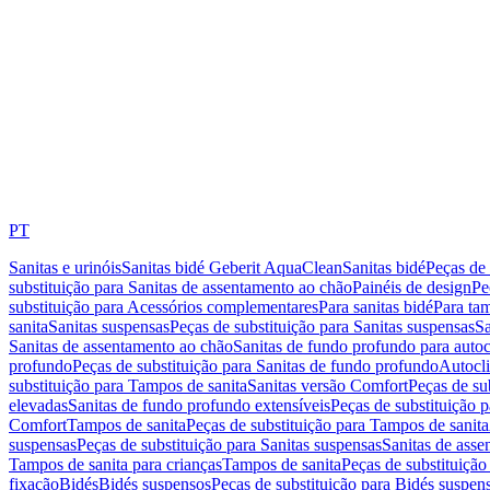
PT
Sanitas e urinóis
Sanitas bidé Geberit AquaClean
Sanitas bidé
Peças de 
substituição para Sanitas de assentamento ao chão
Painéis de design
Pe
substituição para Acessórios complementares
Para sanitas bidé
Para tam
sanita
Sanitas suspensas
Peças de substituição para Sanitas suspensas
Sa
Sanitas de assentamento ao chão
Sanitas de fundo profundo para autoc
profundo
Peças de substituição para Sanitas de fundo profundo
Autocli
substituição para Tampos de sanita
Sanitas versão Comfort
Peças de su
elevadas
Sanitas de fundo profundo extensíveis
Peças de substituição 
Comfort
Tampos de sanita
Peças de substituição para Tampos de sanita
suspensas
Peças de substituição para Sanitas suspensas
Sanitas de ass
Tampos de sanita para crianças
Tampos de sanita
Peças de substituição
fixação
Bidés
Bidés suspensos
Peças de substituição para Bidés suspen