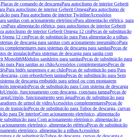
a Placas de comando de descarga
Para autoclismo de interior Geberit
ara Para autoclismo de interior Geberit Omega
Para autoclismo de
uição para Para autoclismo de interior Twinline
Acessórios
para sanitas com acionamento eletrónico
Para alimentação elétrica, para
2 cm
Para alimentação elétrica, para autoclismos de interior Geberit
para autoclismo de interior Geberit Omega 12 cm
Peças de substituição
rit Sigma 12 cm
Peças de substituição para Para alimentação a pilhas,
Sistemas de descarga para sanitas com acionamento pneumático
Para
os complementares para sistemas de descarga para sanitas
Peças de
tos de instalação
Para sistemas de descarga para sanita com
it Monolith
Módulos sanitários para sanitas
Peças de substituição para
ção para Para sanitas ao chão
Acessórios complementares
Peças de
dés
Para bidés suspensos e ao chão
Peças de substituição para Para
 descarga, com rebordo
Sem tampa
Peças de substituição para Sem
 sistema de descarga embutido para urinol ou com montagem
inóis integrado
Peças de substituição para Com sistema de descarga
do
Urinóis, funcionamento com descarga, com/para tampa
Peças de
carga
Urinóis, funcionamento sem água
Peças de substituição para
aradores de urinol de vidro
Acessórios complementares
Peças de
os de transição
Peças de substituição para Tubos de descarga, curvas
ição para De interior
Com acionamento eletrónico, alimentação
e substituição para Com acionamento eletrónico, alimentação a
acionamento eletrónico, alimentação elétrica
Peças de substituição
namento eletrónico, alimentação a pilhas
Acessórios
rutura e de substituição
Tubos de descarga, curvas de descarga e