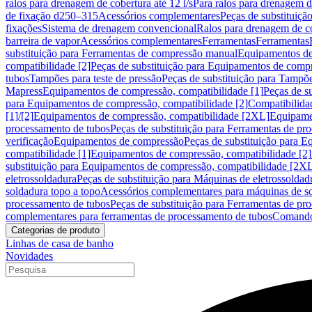
ralos para drenagem de cobertura até 12 l/s
Para ralos para drenagem de
de fixação d250–315
Acessórios complementares
Peças de substituiçã
fixações
Sistema de drenagem convencional
Ralos para drenagem de c
barreira de vapor
Acessórios complementares
Ferramentas
Ferramentas
substituição para Ferramentas de compressão manual
Equipamentos de
compatibilidade [2]
Peças de substituição para Equipamentos de compr
tubos
Tampões para teste de pressão
Peças de substituição para Tampõe
Mapress
Equipamentos de compressão, compatibilidade [1]
Peças de s
para Equipamentos de compressão, compatibilidade [2]
Compatibilida
[1]/[2]
Equipamentos de compressão, compatibilidade [2XL]
Equipamen
processamento de tubos
Peças de substituição para Ferramentas de pr
verificação
Equipamentos de compressão
Peças de substituição para 
compatibilidade [1]
Equipamentos de compressão, compatibilidade [2]
substituição para Equipamentos de compressão, compatibilidade [2X
eletrossoldadura
Peças de substituição para Máquinas de eletrossoldad
soldadura topo a topo
Acessórios complementares para máquinas de so
processamento de tubos
Peças de substituição para Ferramentas de pr
complementares para ferramentas de processamento de tubos
Comando
Categorias de produto
Linhas de casa de banho
Novidades