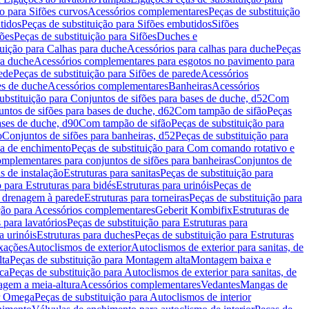
ão para Sifões curvos
Acessórios complementares
Peças de substituição
tidos
Peças de substituição para Sifões embutidos
Sifões
fões
Peças de substituição para Sifões
Duches e
tuição para Calhas para duche
Acessórios para calhas para duche
Peças
ra duche
Acessórios complementares para esgotos no pavimento para
ede
Peças de substituição para Sifões de parede
Acessórios
es de duche
Acessórios complementares
Banheiras
Acessórios
ubstituição para Conjuntos de sifões para bases de duche, d52
Com
untos de sifões para bases de duche, d62
Com tampão de sifão
Peças
ases de duche, d90
Com tampão de sifão
Peças de substituição para
o
Conjuntos de sifões para banheiras, d52
Peças de substituição para
a de enchimento
Peças de substituição para Com comando rotativo e
mplementares para conjuntos de sifões para banheiras
Conjuntos de
s de instalação
Estruturas para sanitas
Peças de substituição para
 para Estruturas para bidés
Estruturas para urinóis
Peças de
m drenagem à parede
Estruturas para torneiras
Peças de substituição para
ição para Acessórios complementares
Geberit Kombifix
Estruturas de
 para lavatórios
Peças de substituição para Estruturas para
a urinóis
Estruturas para duches
Peças de substituição para Estruturas
ixações
Autoclismos de exterior
Autoclismos de exterior para sanitas, de
ta
Peças de substituição para Montagem alta
Montagem baixa e
ica
Peças de substituição para Autoclismos de exterior para sanitas, de
gem a meia-altura
Acessórios complementares
Vedantes
Mangas de
or Omega
Peças de substituição para Autoclismos de interior