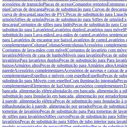
acessórios de transição
Placas de acesso
Comandos remotos
Estruturas 
pias
Curvas de descarga
Peças de substituição para Curvas de descarga
curva de descarga
Ligações de PVC
Peças de substituição para Ligaç
urinóis
Sifões de urinóis
Peças de substituição para Sifões de urinóis
Ex
descarga
Conjuntos de sifões para bidés
Peças de substituição para Con
substituição para Lavatórios
Lavatórios duplos
Lavatórios para móvel
P
substituição para Lava-mãos
Lava-mãos de canto
Lavatórios semiencas
para Lavatórios de encastrar por baixo
Lavatórios de canto
Lavatórios 
complementares
Colunas
Colunas
Semicolunas
Acessórios complementa
Conjuntos de lava-mãos com móvel
Conjuntos de lavatório com móve
lavatório
Móveis de casa de banho
Móveis para lavatório
Peças de subst
lavatórios
Para lavatórios duplos
Peças de substituição para Para lavató
baixos
Armários altos
Peças de substituição para Armários altos
Armári
parede
Acessórios complementares
Acessórios de gavetas e caixas de 
complementares
Espelhos e móveis com espelho
Espelho
Peças de subs
substituição para Móveis com espelho
Com iluminação integrada
Peças
complementares
Elementos de luz
Outros acessórios complementares
T
bancada, alimentação elétrica
Instalação em bancada, alimentação a pi
substituição para Instalação em bancada, alimentação por gerador
Inst
à parede, alimentação elétrica
Peças de substituição para Instalação à p
pilhas
Instalação à parede, alimentação por gerador
Peças de substituiç
torneiras de lavatório
Peças de substituição para Para torneiras de lavat
de sifões para lavatórios
Sifões curvos
Peças de substituição para Sifõe
lavatórios
Peças de substituição para Sifões de tubo interior para lavató
modelo economizador de espaço
Sifões embutidos
Peças de substituiç