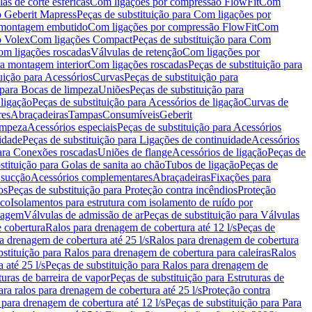
as de corte esféricas
Com ligações por compressão FlowFit
Com
 Geberit Mapress
Peças de substituição para Com ligações por
ra montagem embutido
Com ligações por compressão FlowFit
Com
o Volex
Com ligações Compact
Peças de substituição para Com
m ligações roscadas
Válvulas de retenção
Com ligações por
ra montagem interior
Com ligações roscadas
Peças de substituição para
uição para Acessórios
Curvas
Peças de substituição para
 para Bocas de limpeza
Uniões
Peças de substituição para
 ligação
Peças de substituição para Acessórios de ligação
Curvas de
res
Abraçadeiras
Tampas
Consumíveis
Geberit
limpeza
Acessórios especiais
Peças de substituição para Acessórios
idade
Peças de substituição para Ligações de continuidade
Acessórios
para Conexões roscadas
Uniões de flange
Acessórios de ligação
Peças de
stituição para Golas de sanita ao chão
Tubos de ligação
Peças de
 sucção
Acessórios complementares
Abraçadeiras
Fixações para
os
Peças de substituição para Proteção contra incêndios
Proteção
ico
Isolamentos para estrutura com isolamento de ruído por
enagem
Válvulas de admissão de ar
Peças de substituição para Válvulas
e cobertura
Ralos para drenagem de cobertura até 12 l/s
Peças de
a drenagem de cobertura até 25 l/s
Ralos para drenagem de cobertura
bstituição para Ralos para drenagem de cobertura para caleiras
Ralos
 até 25 l/s
Peças de substituição para Ralos para drenagem de
turas de barreira de vapor
Peças de substituição para Estruturas de
ara ralos para drenagem de cobertura até 25 l/s
Proteção contra
 para drenagem de cobertura até 12 l/s
Peças de substituição para Para