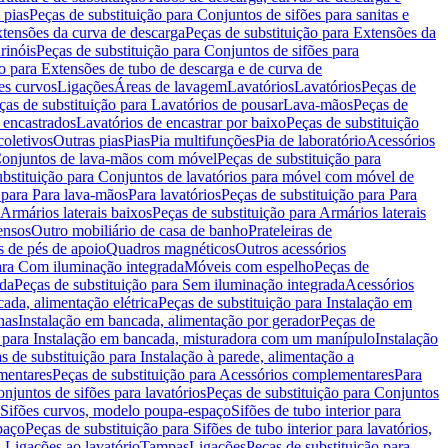
 pias
Peças de substituição para Conjuntos de sifões para sanitas e
tensões da curva de descarga
Peças de substituição para Extensões da
rinóis
Peças de substituição para Conjuntos de sifões para
ão para Extensões de tubo de descarga e de curva de
ões curvos
Ligações
Áreas de lavagem
Lavatórios
Lavatórios
Peças de
ças de substituição para Lavatórios de pousar
Lava-mãos
Peças de
 encastrados
Lavatórios de encastrar por baixo
Peças de substituição
coletivos
Outras pias
Pias
Pia multifunções
Pia de laboratório
Acessórios
onjuntos de lava-mãos com móvel
Peças de substituição para
ubstituição para Conjuntos de lavatórios para móvel com móvel de
 para Para lava-mãos
Para lavatórios
Peças de substituição para Para
Armários laterais baixos
Peças de substituição para Armários laterais
ensos
Outro mobiliário de casa de banho
Prateleiras de
 de pés de apoio
Quadros magnéticos
Outros acessórios
para Com iluminação integrada
Móveis com espelho
Peças de
ada
Peças de substituição para Sem iluminação integrada
Acessórios
ada, alimentação elétrica
Peças de substituição para Instalação em
has
Instalação em bancada, alimentação por gerador
Peças de
o para Instalação em bancada, misturadora com um manípulo
Instalação
s de substituição para Instalação à parede, alimentação a
mentares
Peças de substituição para Acessórios complementares
Para
njuntos de sifões para lavatórios
Peças de substituição para Conjuntos
a Sifões curvos, modelo poupa-espaço
Sifões de tubo interior para
paço
Peças de substituição para Sifões de tubo interior para lavatórios,
a Ligações ao lavatório
Tampas
Ligações
Peças de substituição para