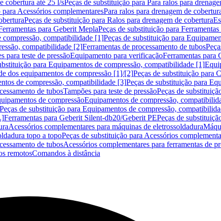
 cobertura até 25 l/s
Peças de substituição para Para ralos para drenage
o para Acessórios complementares
Para ralos para drenagem de cobertur
obertura
Peças de substituição para Ralos para drenagem de cobertura
Es
Ferramentas para Geberit Mepla
Peças de substituição para Ferramentas
 compressão, compatibilidade [1]
Peças de substituição para Equipamen
essão, compatibilidade [2]
Ferramentas de processamento de tubos
Peça
s para teste de pressão
Equipamento para verificação
Ferramentas para 
ubstituição para Equipamentos de compressão, compatibilidade [1]
Equi
de dos equipamentos de compressão [1]/[2]
Peças de substituição para
tos de compressão, compatibilidade [3]
Peças de substituição para Eq
ocessamento de tubos
Tampões para teste de pressão
Peças de substituiçã
Equipamentos de compressão
Equipamentos de compressão, compatibilida
Peças de substituição para Equipamentos de compressão, compatibilida
L]
Ferramentas para Geberit Silent-db20/Geberit PE
Peças de substituiçã
ura
Acessórios complementares para máquinas de eletrossoldadura
Máqui
ldadura topo a topo
Peças de substituição para Acessórios complementa
ocessamento de tubos
Acessórios complementares para ferramentas de p
s remotos
Comandos à distância