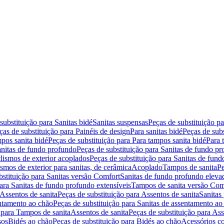
substituição para Sanitas bidé
Sanitas suspensas
Peças de substituição p
ças de substituição para Painéis de design
Para sanitas bidé
Peças de subs
pos sanita bidé
Peças de substituição para Para tampos sanita bidé
Para 
nitas de fundo profundo
Peças de substituição para Sanitas de fundo p
lismos de exterior acoplados
Peças de substituição para Sanitas de fund
smos de exterior para sanitas, de cerâmica
Acoplado
Tampos de sanita
Pe
bstituição para Sanitas versão Comfort
Sanitas de fundo profundo eleva
para Sanitas de fundo profundo extensíveis
Tampos de sanita versão Com
Assentos de sanita
Peças de substituição para Assentos de sanita
Sanitas 
entamento ao chão
Peças de substituição para Sanitas de assentamento ao
 para Tampos de sanita
Assentos de sanita
Peças de substituição para Ass
sos
Bidés ao chão
Peças de substituição para Bidés ao chão
Acessórios c