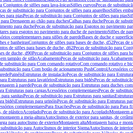
a Conjuntos de sifões para lava-loiças
Sifões curvos
Peças de substituiç
ças de substituição para Conjuntos de sifões para aparelhos
Sifões embu
ões para pias
Peças de substituição para Conjuntos de sifões para pias
Si
o para Drenagem ao chão para duches
Calhas para duche
Peças de substi
imento para duche
Peças de substituição para Esgotos no pavimento pa
tares para esgotos no pavimento para duche de pavimento
Sifões de par
sórios complementares para sifões de parede
Bases de duche e superfíci
ches e banheiras
Conjuntos de sifões para bases de duche, d52
Peças de s
tos de sifões para bases de duche, d62
Peças de substituição para Conj
ses de duche, d90
Peças de substituição para Conjuntos de sifões para b
 Sem tampão de sifão
Acabamento
Peças de substituição para Acabament
de substituição para Com comando rotativo
Com comando rotativo e bic
substituição para Com botão de acionamento PushControl
Acessórios co
arede
Painéis
Estruturas de instalação
Peças de substituição para Estrutura
para Estruturas para lavatórios
Estruturas para bidés
Peças de substituição
renagem à parede
Peças de substituição para Estruturas para duches co
ra Estruturas para cargas
Acessórios complementares
Peças de substitu
 para sanitas
Peças de substituição para Estruturas para sanitas
Estruturas
ara bidés
Estruturas para urinóis
Peças de substituição para Estruturas par
cessórios complementares
Para fixações
Peças de substituição para Para f
, de plástico
Acoplado
Peças de substituição para Acoplado
Montagem al
 montagem a meia-altura
Autoclismos de exterior para sanitas, de cerâm
rga para autoclismo de exterior
Montagem alta
Montagem baixa e monta
 substituição para Autoclismos de interior Sigma
Autoclismos de interi