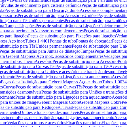
arga
Válvulas de enchimento
Peças de substituição para Válvulas de en
álvulas de enchimento para cisterna cerâmica
Peças de substituição par
pla
Peças de substituição para Descarga dupla
Acessórios complementar
cessórios
Peças de substituição para Acessórios
Uniões
Peças de substit
ituição para Tês
Uniões permanentes
Peças de substituição para Uniões
para Tampas
Ligações
Peças de substituição para Ligações
Coletor com li
es para aquecimento
Acessórios complementares
Peças de substituição p
es para ligações
Peças de substituição para Fixações para ligações
Vedan
press Aço inox
Tubos 1.4401
Pontas de tubo
Pontas de abocardar
Peças de
ubstituição para Tês
Uniões permanentes
Peças de substituição para Un
Peças de substituição para Juntas de dilatação
Tampas
Peças de substitu
para Geberit Mapress Aço inox, acessórios complementares
Vedações par
 Therm
Tubos Therm
Acessório
Peças de substituição para Acessório
Pont
de substituição para Curvas
Tês
Peças de substituição para Tês
Acessório
eças de substituição para Uniões e acessórios de transição desmontávei
ecimento
Peças de substituição para Ligações para aquecimento
Acessór
o
Peças de substituição para Geberit Mapress Aço carbono
Tubos 1.0034
es
Curvas
Peças de substituição para Curvas
Tês
Peças de substituição pa
transições desmontáveis
Peças de substituição para Uniões e transições 
ecimento
Peças de substituição para Ligações para aquecimento
Acessór
para uniões de flange
Geberit Mapress Cobre
Geberit Mapress Cobre
Pe
as de substituição para Reduções
Curvas
Peças de substituição para Cur
permanentes
Uniões e transições desmontáveis
Peças de substituição par
quecimento
Peças de substituição para Ligações para aquecimento
Acessó
obre
Vedações para tubos e acessórios
Fixações para tubos
Fixações para