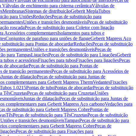
chimento
Válvulas de enchimento para autoclismo de interior
Peças de
a Válvulas de enchimento para cisterna cerâmica
Válvulas de
es
Membranas
Sistemas de distribuição
Geberit Mepla
Tubos
uição para Uniões
Reduções
Peças de substituição para
 permanentes
Uniões e transições desmontáveis
Peças de substituição
gação roscada
Peças de substituição para Coletor com ligação
ara Acessórios complementares
Isolamentos para tubos e
tes
Conjuntos de parafuso para uniões de flange
Geberit Mapress Aço
 substituição para Pontas de abocardar
Reduções
Peças de substituição
iões permanentes
Uniões e transições desmontáveis
Peças de
ição para Tampas
Ligações
Peças de substituição para Ligações
Geberit
a tubos e acessórios
Fixações para tubos
Fixações para ligações
Peças
as de abocardar
Peças de substituição para Pontas de
s de transição permanentes
Peças de substituição para Acessórios de
s
Juntas de dilatação
Peças de substituição para Juntas de
ios complementares para Geberit Mapress Therm
Vedantes
Fixações
Tubos 1.0215
Pontas de tubo
Pontas de abocardar
Peças de substituição
ra Tês
Cruzetas
Peças de substituição para Cruzetas
Uniões
desmontáveis
Juntas de dilatação
Peças de substituição para Juntas de
ios complementares para Geberit Mapress Aço carbono
Vedações para
ças de substituição para Geberit Mapress Cobre
Pontas de
vas
Tês
Peças de substituição para Tês
Cruzetas
Peças de substituição
a Uniões e transições desmontáveis
Tampas
Peças de substituição para
rios complementares para Geberit Mapress Cobre
Peças de
 ligações
Peças de substituição para Fixações para