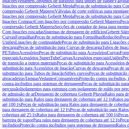
ligações
Vedantes
Conjuntos de parafuso para uniões de flange
Válvula
ligações por compressão Geberit Mepla
Peças de substituição para C
compressão Geberit Mapress
Válvulas de corte esféricas para monta
ligações por compressão Geberit Mepla
Peças de substituição para C
ligações Compact
Com ligações por compressão Geberit Mapress
Peça
compressão Geberit Mapress
Secções de contador de água para monta
Com ligações roscadas
Sistemas de drenagem de edifícios
Geberit Sile
Curvas
Forquilhas
Peças de substituição para Forquilhas
Reduções
Peça
Uniões
Ligações de continuidade
Peças de substituição para Ligações 
descarga
Peças de substituição para Curvas de descarga
Tubos de ligaç
PE
Tubos
Acessórios
Peças de substituição para Acessórios
Curvas
Forq
especiais
Acessórios SuperTube
Curvas
Acessórios especiais
Uniões
Peç
de transição a outros materiais
Peças de substituição para Acessórios de
substituição para Acessórios de ligação
Curvas de descarga
Peças de su
substituição para Tubos de ligação
Sifões curvos
Peças de substituição
abraçadeiras
Tampas
Vedantes
Consumíveis
Proteção contra incêndios,
contra-incêndios para sistemas de drenagem
Peças de substituição par
percussão
Isolamentos para estrutura com isolamento de ruído por per
de admissão de ar
Drenagem de cobertura Geberit Pluvia
Ralos para d
substituição para Ralos para drenagem de cobertura até 12 l/s
Ralos pa
até 100 l/s
Peças de substituição para Ralos para drenagem de cobertura
para drenagem de cobertura até 12 l/s
Peças de substituição para Ralos
cobertura até 25 l/s
Ralos para drenagem de cobertura até 100 l/s
Peças
barreira de vapor
Para ralos para drenagem de cobertura até 12 l/s
Peças
incêndios
Proteção contra incêndios para sistemas de drenagem
Ralos 