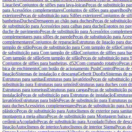
Ligações
Conjuntos de sifões para lava-loiças
Peças de substituição par
para Acessórios complementares
Conjuntos de sifões para aparelhos
Pe
exteriores
Peças de substituição para Sifões exteriores
Conjuntos de sif
banheiras
Duches
Drenagem ao chão para duches
Peças de substituiçã
de substituição para Acessórios para calhas para duche
Esgotos no pav
duche de pavimento
Peças de substituição para Acessórios complemen
complementares para sifões de parede
Peças de substituição para Aces
complementares
Conjuntos de reparação
Estruturas de ligação para du
tampão de sifão
Peças de substituição para Com tampão de sifão
Conjun
de substituição para Com tampão de sifão
Conjuntos de sifões para ba
Com tampão de sifão
Sem tampão de sifão
Peças de substituição para
Conjuntos de sifões para banheiras, d52
Com comando rotativo
Peças 
bica de enchimento
Com botão de acionamento PushControl
Peças de 
ligação
Sistemas de instalação e descarga
Geberit Duofix
Sistemas de p
Estruturas para sanitas
Estruturas para lavatórios
Peças de substituição 
substituição para Estruturas para urinóis
Estruturas para duches com d
Estruturas para torneiras
Estruturas para cargas
Peças de substituição pa
instalação
Peças de substituição para Estruturas de instalação
Estruturas
lavatórios
Estruturas para bidés
Peças de substituição para Estruturas p
para duches
Acessórios complementares
Peças de substituição para A
plástico
Peças de substituição para Autoclismos de exterior para sanitas
montagem a meia-altura
Peças de substituição para Montagem baixa e
cerâmica
Acoplado
Peças de substituição para Acoplado
Tubos de desca
ligação
Autoclismos de interior
Autoclismos de interior Sigma
Peças de