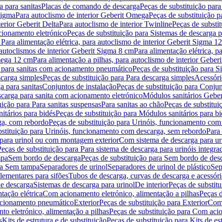
 para sanitas
Placas de comando de descarga
Peças de substituição par
Sigma
Para autoclismo de interior Geberit Omega
Peças de substituição p
terior Geberit Delta
Para autoclismo de interior Twinline
Peças de substit
cionamento eletrónico
Peças de substituição para Sistemas de descarga 
 Para alimentação elétrica, para autoclismo de interior Geberit Sigma 1
 autoclismos de interior Geberit Sigma 8 cm
Para alimentação elétrica, 
Omega 12 cm
Para alimentação a pilhas, para autoclismo de interior Gebe
 para sanitas com acionamento pneumático
Peças de substituição para 
scarga simples
Peças de substituição para Para descarga simples
Acessóri
a para sanitas
Conjuntos de instalação
Peças de substituição para Conjun
escarga para sanita com acionamento eletrónico
Módulos sanitários Geber
uição para Para sanitas suspensas
Para sanitas ao chão
Peças de substitui
itários para bidés
Peças de substituição para Módulos sanitários para bi
ga, com rebordo
Peças de substituição para Urinóis, funcionamento com
bstituição para Urinóis, funcionamento com descarga, sem rebordo
Para
 para urinol ou com montagem exterior
Com sistema de descarga para ur
Peças de substituição para Para sistema de descarga para urinóis integra
mpa
Sem bordo de descarga
Peças de substituição para Sem bordo de des
ara Sem tampa
Separadores de urinol
Separadores de urinol de plástico
Sep
lementares para sifões
Tubos de descarga, curvas de descarga e acessóri
de descarga
Sistemas de descarga para urinol
De interior
Peças de substitu
tação elétrica
Com acionamento eletrónico, alimentação a pilhas
Peças d
acionamento pneumático
Exterior
Peças de substituição para Exterior
Com 
o eletrónico, alimentação a pilhas
Peças de substituição para Com acio
s
Kits de estrutura e de substituição
Peças de substituição para Kits de est