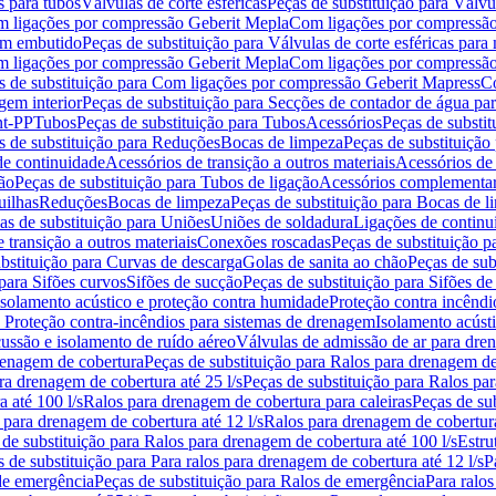
s para tubos
Válvulas de corte esféricas
Peças de substituição para Válvul
om ligações por compressão Geberit Mepla
Com ligações por compressão
gem embutido
Peças de substituição para Válvulas de corte esféricas pa
om ligações por compressão Geberit Mepla
Com ligações por compressã
s de substituição para Com ligações por compressão Geberit Mapress
Co
gem interior
Peças de substituição para Secções de contador de água pa
nt-PP
Tubos
Peças de substituição para Tubos
Acessórios
Peças de substit
s de substituição para Reduções
Bocas de limpeza
Peças de substituição
de continuidade
Acessórios de transição a outros materiais
Acessórios de
ão
Peças de substituição para Tubos de ligação
Acessórios complementa
uilhas
Reduções
Bocas de limpeza
Peças de substituição para Bocas de 
as de substituição para Uniões
Uniões de soldadura
Ligações de continu
 transição a outros materiais
Conexões roscadas
Peças de substituição 
bstituição para Curvas de descarga
Golas de sanita ao chão
Peças de sub
 para Sifões curvos
Sifões de sucção
Peças de substituição para Sifões de
 isolamento acústico e proteção contra humidade
Proteção contra incêndi
a Proteção contra-incêndios para sistemas de drenagem
Isolamento acúst
cussão e isolamento de ruído aéreo
Válvulas de admissão de ar para dr
renagem de cobertura
Peças de substituição para Ralos para drenagem d
ra drenagem de cobertura até 25 l/s
Peças de substituição para Ralos par
 até 100 l/s
Ralos para drenagem de cobertura para caleiras
Peças de su
 para drenagem de cobertura até 12 l/s
Ralos para drenagem de cobertura
 de substituição para Ralos para drenagem de cobertura até 100 l/s
Estru
 de substituição para Para ralos para drenagem de cobertura até 12 l/s
P
de emergência
Peças de substituição para Ralos de emergência
Para ralos