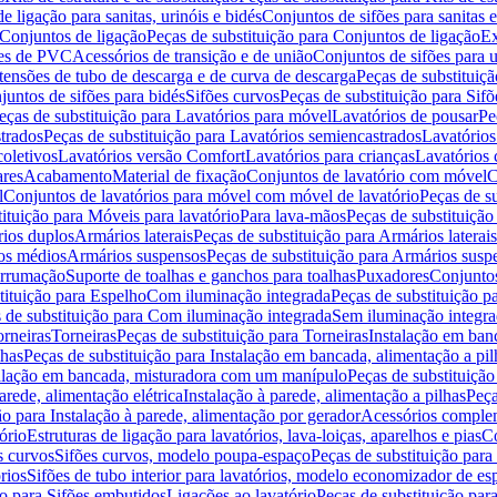
de ligação para sanitas, urinóis e bidés
Conjuntos de sifões para sanitas e
Conjuntos de ligação
Peças de substituição para Conjuntos de ligação
Ex
ões de PVC
Acessórios de transição e de união
Conjuntos de sifões para u
tensões de tubo de descarga e de curva de descarga
Peças de substituiç
juntos de sifões para bidés
Sifões curvos
Peças de substituição para Sif
eças de substituição para Lavatórios para móvel
Lavatórios de pousar
Pe
trados
Peças de substituição para Lavatórios semiencastrados
Lavatórios
coletivos
Lavatórios versão Comfort
Lavatórios para crianças
Lavatórios 
res
Acabamento
Material de fixação
Conjuntos de lavatório com móvel
C
l
Conjuntos de lavatórios para móvel com móvel de lavatório
Peças de s
ituição para Móveis para lavatório
Para lava-mãos
Peças de substituição
rios duplos
Armários laterais
Peças de substituição para Armários laterais
os médios
Armários suspensos
Peças de substituição para Armários susp
arrumação
Suporte de toalhas e ganchos para toalhas
Puxadores
Conjuntos
tituição para Espelho
Com iluminação integrada
Peças de substituição 
 de substituição para Com iluminação integrada
Sem iluminação integr
orneiras
Torneiras
Peças de substituição para Torneiras
Instalação em banc
lhas
Peças de substituição para Instalação em bancada, alimentação a pil
alação em bancada, misturadora com um manípulo
Peças de substituiçã
arede, alimentação elétrica
Instalação à parede, alimentação a pilhas
Peça
ão para Instalação à parede, alimentação por gerador
Acessórios comple
ório
Estruturas de ligação para lavatórios, lava-loiças, aparelhos e pias
Co
s curvos
Sifões curvos, modelo poupa-espaço
Peças de substituição par
rios
Sifões de tubo interior para lavatórios, modelo economizador de es
ão para Sifões embutidos
Ligações ao lavatório
Peças de substituição par