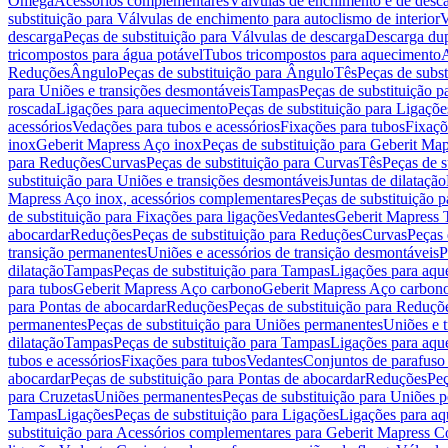
Omega
Acessórios complementares
Válvulas de enchimento e de desc
substituição para Válvulas de enchimento para autoclismo de interior
V
descarga
Peças de substituição para Válvulas de descarga
Descarga du
tricompostos para água potável
Tubos tricompostos para aquecimento
A
Reduções
Ângulo
Peças de substituição para Ângulo
Tês
Peças de subst
para Uniões e transições desmontáveis
Tampas
Peças de substituição 
roscada
Ligações para aquecimento
Peças de substituição para Ligaçõ
acessórios
Vedações para tubos e acessórios
Fixações para tubos
Fixaçõ
inox
Geberit Mapress Aço inox
Peças de substituição para Geberit Ma
para Reduções
Curvas
Peças de substituição para Curvas
Tês
Peças de s
substituição para Uniões e transições desmontáveis
Juntas de dilatação
Mapress Aço inox, acessórios complementares
Peças de substituição 
de substituição para Fixações para ligações
Vedantes
Geberit Mapress
abocardar
Reduções
Peças de substituição para Reduções
Curvas
Peças 
transição permanentes
Uniões e acessórios de transição desmontáveis
P
dilatação
Tampas
Peças de substituição para Tampas
Ligações para aqu
para tubos
Geberit Mapress Aço carbono
Geberit Mapress Aço carbon
para Pontas de abocardar
Reduções
Peças de substituição para Reduçõ
permanentes
Peças de substituição para Uniões permanentes
Uniões e 
dilatação
Tampas
Peças de substituição para Tampas
Ligações para aqu
tubos e acessórios
Fixações para tubos
Vedantes
Conjuntos de parafuso 
abocardar
Peças de substituição para Pontas de abocardar
Reduções
Peç
para Cruzetas
Uniões permanentes
Peças de substituição para Uniões 
Tampas
Ligações
Peças de substituição para Ligações
Ligações para a
substituição para Acessórios complementares para Geberit Mapress C