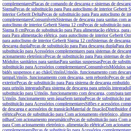
complementares
Placas de comando de descarga e sistemas de descarga
Sigma
Peças de substituição para Para autoclismo de interior Geberit 
interior Geberit Delta
Peças de substituição para Para autoclismo de in
complementares
Consumíveis
Sistemas de descarga para sanitas com a
autoclismo de interior Geberit Sigma 12 cm
Peças de substituição para
Sigma 8 cm
Peças de substituição para Para alimentação elétrica, para
para Para alimentação elétrica, para autoclismo de interior Geberit 
para autoclismo de interior Geberit Sigma 12 cm
Sistemas de descarga
descarga dupla
Peças de substituição para Para descarga dupla
Para de
substituição para Acessórios complementares para sistemas de descarg
acionamento eletrónico
Peças de substituição para Para sistemas de d
Módulos sanitários para sanitas
Para sanitas suspensas
Peças de substit
substituição para Acessórios complementares
Consumíveis
Módulos san
bidés suspensos e ao chão
Urinóis
Urinóis, funcionamento com descar
tampa
Urinóis, funcionamento com descarga, sem rebordo
Peças de su
exterior
Peças de substituição para Para sistema de descarga embutido
para urinóis integrado
Para sistema de descarga para urinóis integrado
substituição para Urinóis, funcionamento com descarga, com/para ta
Urinóis, funcionamento sem água
Sem tampa
Peças de substituição p
substituição para Acessórios complementares
Sifões e acessórios comp
de descarga e acessórios de transição
Material de fixação
Distribuidor 
elétrica
Peças de substituição para Com acionamento eletrónico, alimen
pilhas
Com acionamento pneumático
Peças de substituição para Com 
para Com acionamento eletrónico, alimentação elétrica
Com acionament
complementares
Peças de substituição para Acessórios complementare