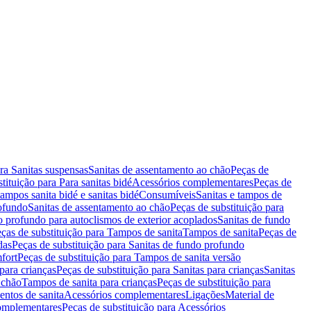
ara Sanitas suspensas
Sanitas de assentamento ao chão
Peças de
tituição para Para sanitas bidé
Acessórios complementares
Peças de
tampos sanita bidé e sanitas bidé
Consumíveis
Sanitas e tampos de
rofundo
Sanitas de assentamento ao chão
Peças de substituição para
o profundo para autoclismos de exterior acoplados
Sanitas de fundo
ças de substituição para Tampos de sanita
Tampos de sanita
Peças de
das
Peças de substituição para Sanitas de fundo profundo
fort
Peças de substituição para Tampos de sanita versão
para crianças
Peças de substituição para Sanitas para crianças
Sanitas
 chão
Tampos de sanita para crianças
Peças de substituição para
entos de sanita
Acessórios complementares
Ligações
Material de
omplementares
Peças de substituição para Acessórios