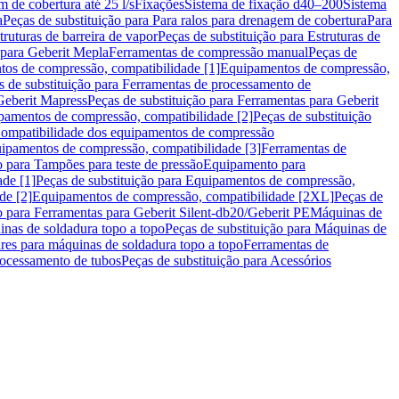
m de cobertura até 25 l/s
Fixações
Sistema de fixação d40–200
Sistema
a
Peças de substituição para Para ralos para drenagem de cobertura
Para
truturas de barreira de vapor
Peças de substituição para Estruturas de
 para Geberit Mepla
Ferramentas de compressão manual
Peças de
tos de compressão, compatibilidade [1]
Equipamentos de compressão,
s de substituição para Ferramentas de processamento de
Geberit Mapress
Peças de substituição para Ferramentas para Geberit
pamentos de compressão, compatibilidade [2]
Peças de substituição
 Compatibilidade dos equipamentos de compressão
uipamentos de compressão, compatibilidade [3]
Ferramentas de
o para Tampões para teste de pressão
Equipamento para
de [1]
Peças de substituição para Equipamentos de compressão,
de [2]
Equipamentos de compressão, compatibilidade [2XL]
Peças de
o para Ferramentas para Geberit Silent-db20/Geberit PE
Máquinas de
nas de soldadura topo a topo
Peças de substituição para Máquinas de
res para máquinas de soldadura topo a topo
Ferramentas de
rocessamento de tubos
Peças de substituição para Acessórios