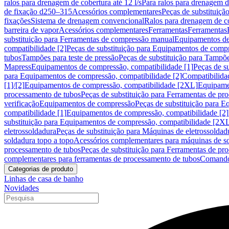
ralos para drenagem de cobertura até 12 l/s
Para ralos para drenagem de
de fixação d250–315
Acessórios complementares
Peças de substituiçã
fixações
Sistema de drenagem convencional
Ralos para drenagem de c
barreira de vapor
Acessórios complementares
Ferramentas
Ferramentas
substituição para Ferramentas de compressão manual
Equipamentos de
compatibilidade [2]
Peças de substituição para Equipamentos de compr
tubos
Tampões para teste de pressão
Peças de substituição para Tampõe
Mapress
Equipamentos de compressão, compatibilidade [1]
Peças de s
para Equipamentos de compressão, compatibilidade [2]
Compatibilida
[1]/[2]
Equipamentos de compressão, compatibilidade [2XL]
Equipamen
processamento de tubos
Peças de substituição para Ferramentas de pr
verificação
Equipamentos de compressão
Peças de substituição para 
compatibilidade [1]
Equipamentos de compressão, compatibilidade [2]
substituição para Equipamentos de compressão, compatibilidade [2X
eletrossoldadura
Peças de substituição para Máquinas de eletrossoldad
soldadura topo a topo
Acessórios complementares para máquinas de so
processamento de tubos
Peças de substituição para Ferramentas de pr
complementares para ferramentas de processamento de tubos
Comando
Categorias de produto
Linhas de casa de banho
Novidades