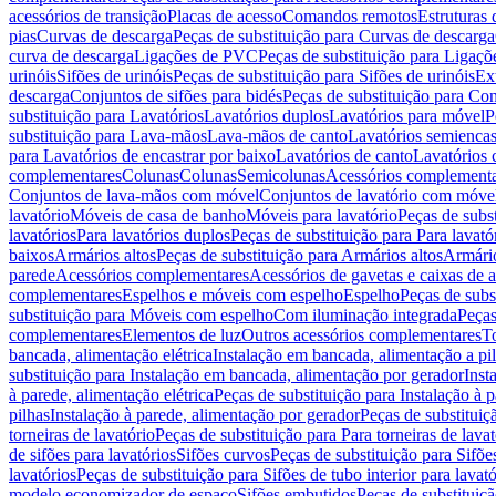
acessórios de transição
Placas de acesso
Comandos remotos
Estruturas 
pias
Curvas de descarga
Peças de substituição para Curvas de descarga
curva de descarga
Ligações de PVC
Peças de substituição para Ligaç
urinóis
Sifões de urinóis
Peças de substituição para Sifões de urinóis
Ex
descarga
Conjuntos de sifões para bidés
Peças de substituição para Con
substituição para Lavatórios
Lavatórios duplos
Lavatórios para móvel
P
substituição para Lava-mãos
Lava-mãos de canto
Lavatórios semiencas
para Lavatórios de encastrar por baixo
Lavatórios de canto
Lavatórios 
complementares
Colunas
Colunas
Semicolunas
Acessórios complementa
Conjuntos de lava-mãos com móvel
Conjuntos de lavatório com móve
lavatório
Móveis de casa de banho
Móveis para lavatório
Peças de subst
lavatórios
Para lavatórios duplos
Peças de substituição para Para lavató
baixos
Armários altos
Peças de substituição para Armários altos
Armári
parede
Acessórios complementares
Acessórios de gavetas e caixas de 
complementares
Espelhos e móveis com espelho
Espelho
Peças de subs
substituição para Móveis com espelho
Com iluminação integrada
Peças
complementares
Elementos de luz
Outros acessórios complementares
T
bancada, alimentação elétrica
Instalação em bancada, alimentação a pi
substituição para Instalação em bancada, alimentação por gerador
Inst
à parede, alimentação elétrica
Peças de substituição para Instalação à p
pilhas
Instalação à parede, alimentação por gerador
Peças de substituiç
torneiras de lavatório
Peças de substituição para Para torneiras de lavat
de sifões para lavatórios
Sifões curvos
Peças de substituição para Sifõe
lavatórios
Peças de substituição para Sifões de tubo interior para lavató
modelo economizador de espaço
Sifões embutidos
Peças de substituiç