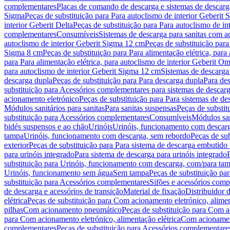
complementares
Placas de comando de descarga e sistemas de descarga
Sigma
Peças de substituição para Para autoclismo de interior Geberit 
interior Geberit Delta
Peças de substituição para Para autoclismo de in
complementares
Consumíveis
Sistemas de descarga para sanitas com a
autoclismo de interior Geberit Sigma 12 cm
Peças de substituição para
Sigma 8 cm
Peças de substituição para Para alimentação elétrica, para
para Para alimentação elétrica, para autoclismo de interior Geberit 
para autoclismo de interior Geberit Sigma 12 cm
Sistemas de descarga
descarga dupla
Peças de substituição para Para descarga dupla
Para de
substituição para Acessórios complementares para sistemas de descarg
acionamento eletrónico
Peças de substituição para Para sistemas de d
Módulos sanitários para sanitas
Para sanitas suspensas
Peças de substit
substituição para Acessórios complementares
Consumíveis
Módulos san
bidés suspensos e ao chão
Urinóis
Urinóis, funcionamento com descar
tampa
Urinóis, funcionamento com descarga, sem rebordo
Peças de su
exterior
Peças de substituição para Para sistema de descarga embutido
para urinóis integrado
Para sistema de descarga para urinóis integrado
substituição para Urinóis, funcionamento com descarga, com/para ta
Urinóis, funcionamento sem água
Sem tampa
Peças de substituição p
substituição para Acessórios complementares
Sifões e acessórios comp
de descarga e acessórios de transição
Material de fixação
Distribuidor 
elétrica
Peças de substituição para Com acionamento eletrónico, alimen
pilhas
Com acionamento pneumático
Peças de substituição para Com 
para Com acionamento eletrónico, alimentação elétrica
Com acionament
complementares
Peças de substituição para Acessórios complementare