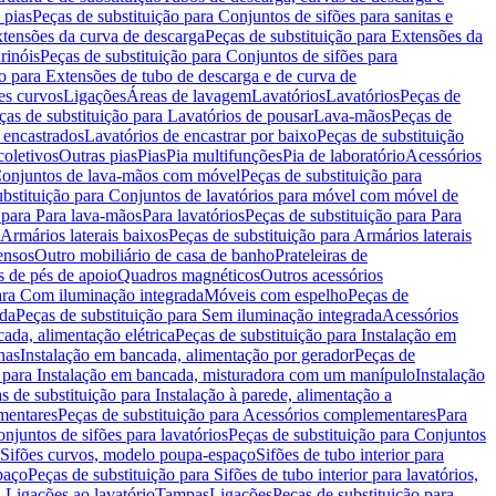
 pias
Peças de substituição para Conjuntos de sifões para sanitas e
tensões da curva de descarga
Peças de substituição para Extensões da
rinóis
Peças de substituição para Conjuntos de sifões para
ão para Extensões de tubo de descarga e de curva de
ões curvos
Ligações
Áreas de lavagem
Lavatórios
Lavatórios
Peças de
ças de substituição para Lavatórios de pousar
Lava-mãos
Peças de
 encastrados
Lavatórios de encastrar por baixo
Peças de substituição
coletivos
Outras pias
Pias
Pia multifunções
Pia de laboratório
Acessórios
onjuntos de lava-mãos com móvel
Peças de substituição para
ubstituição para Conjuntos de lavatórios para móvel com móvel de
 para Para lava-mãos
Para lavatórios
Peças de substituição para Para
Armários laterais baixos
Peças de substituição para Armários laterais
ensos
Outro mobiliário de casa de banho
Prateleiras de
 de pés de apoio
Quadros magnéticos
Outros acessórios
para Com iluminação integrada
Móveis com espelho
Peças de
ada
Peças de substituição para Sem iluminação integrada
Acessórios
ada, alimentação elétrica
Peças de substituição para Instalação em
has
Instalação em bancada, alimentação por gerador
Peças de
o para Instalação em bancada, misturadora com um manípulo
Instalação
s de substituição para Instalação à parede, alimentação a
mentares
Peças de substituição para Acessórios complementares
Para
njuntos de sifões para lavatórios
Peças de substituição para Conjuntos
a Sifões curvos, modelo poupa-espaço
Sifões de tubo interior para
paço
Peças de substituição para Sifões de tubo interior para lavatórios,
a Ligações ao lavatório
Tampas
Ligações
Peças de substituição para