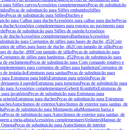
ão para Sifões curvos
Acessórios complementares
Peças de substituição
tidos
Peças de substituição para Sifões embutidos
Sifões
fões
Peças de substituição para Sifões
Duches e
tuição para Calhas para duche
Acessórios para calhas para duche
Peças
ra duche
Acessórios complementares para esgotos no pavimento para
ede
Peças de substituição para Sifões de parede
Acessórios
es de duche
Acessórios complementares
Banheiras
Acessórios
ubstituição para Conjuntos de sifões para bases de duche, d52
Com
untos de sifões para bases de duche, d62
Com tampão de sifão
Peças
ases de duche, d90
Com tampão de sifão
Peças de substituição para
o
Conjuntos de sifões para banheiras, d52
Peças de substituição para
a de enchimento
Peças de substituição para Com comando rotativo e
mplementares para conjuntos de sifões para banheiras
Conjuntos de
s de instalação
Estruturas para sanitas
Peças de substituição para
 para Estruturas para bidés
Estruturas para urinóis
Peças de
m drenagem à parede
Estruturas para torneiras
Peças de substituição para
ição para Acessórios complementares
Geberit Kombifix
Estruturas de
 para lavatórios
Peças de substituição para Estruturas para
a urinóis
Estruturas para duches
Peças de substituição para Estruturas
ixações
Autoclismos de exterior
Autoclismos de exterior para sanitas, de
ta
Peças de substituição para Montagem alta
Montagem baixa e
ica
Peças de substituição para Autoclismos de exterior para sanitas, de
gem a meia-altura
Acessórios complementares
Vedantes
Mangas de
or Omega
Peças de substituição para Autoclismos de interior