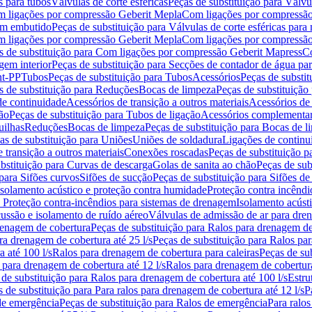
s para tubos
Válvulas de corte esféricas
Peças de substituição para Válvul
om ligações por compressão Geberit Mepla
Com ligações por compressão
gem embutido
Peças de substituição para Válvulas de corte esféricas pa
om ligações por compressão Geberit Mepla
Com ligações por compressã
s de substituição para Com ligações por compressão Geberit Mapress
Co
gem interior
Peças de substituição para Secções de contador de água pa
nt-PP
Tubos
Peças de substituição para Tubos
Acessórios
Peças de substit
s de substituição para Reduções
Bocas de limpeza
Peças de substituição
de continuidade
Acessórios de transição a outros materiais
Acessórios de
ão
Peças de substituição para Tubos de ligação
Acessórios complementa
uilhas
Reduções
Bocas de limpeza
Peças de substituição para Bocas de 
as de substituição para Uniões
Uniões de soldadura
Ligações de continu
 transição a outros materiais
Conexões roscadas
Peças de substituição 
bstituição para Curvas de descarga
Golas de sanita ao chão
Peças de sub
 para Sifões curvos
Sifões de sucção
Peças de substituição para Sifões de
 isolamento acústico e proteção contra humidade
Proteção contra incêndi
a Proteção contra-incêndios para sistemas de drenagem
Isolamento acúst
cussão e isolamento de ruído aéreo
Válvulas de admissão de ar para dr
renagem de cobertura
Peças de substituição para Ralos para drenagem d
ra drenagem de cobertura até 25 l/s
Peças de substituição para Ralos par
 até 100 l/s
Ralos para drenagem de cobertura para caleiras
Peças de su
 para drenagem de cobertura até 12 l/s
Ralos para drenagem de cobertura
 de substituição para Ralos para drenagem de cobertura até 100 l/s
Estru
 de substituição para Para ralos para drenagem de cobertura até 12 l/s
P
de emergência
Peças de substituição para Ralos de emergência
Para ralos