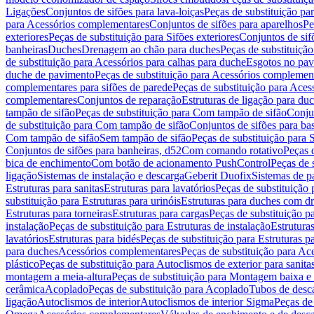
Ligações
Conjuntos de sifões para lava-loiças
Peças de substituição par
para Acessórios complementares
Conjuntos de sifões para aparelhos
Pe
exteriores
Peças de substituição para Sifões exteriores
Conjuntos de sif
banheiras
Duches
Drenagem ao chão para duches
Peças de substituiçã
de substituição para Acessórios para calhas para duche
Esgotos no pav
duche de pavimento
Peças de substituição para Acessórios complemen
complementares para sifões de parede
Peças de substituição para Aces
complementares
Conjuntos de reparação
Estruturas de ligação para du
tampão de sifão
Peças de substituição para Com tampão de sifão
Conjun
de substituição para Com tampão de sifão
Conjuntos de sifões para ba
Com tampão de sifão
Sem tampão de sifão
Peças de substituição para
Conjuntos de sifões para banheiras, d52
Com comando rotativo
Peças 
bica de enchimento
Com botão de acionamento PushControl
Peças de 
ligação
Sistemas de instalação e descarga
Geberit Duofix
Sistemas de p
Estruturas para sanitas
Estruturas para lavatórios
Peças de substituição 
substituição para Estruturas para urinóis
Estruturas para duches com d
Estruturas para torneiras
Estruturas para cargas
Peças de substituição pa
instalação
Peças de substituição para Estruturas de instalação
Estruturas
lavatórios
Estruturas para bidés
Peças de substituição para Estruturas p
para duches
Acessórios complementares
Peças de substituição para A
plástico
Peças de substituição para Autoclismos de exterior para sanitas
montagem a meia-altura
Peças de substituição para Montagem baixa e
cerâmica
Acoplado
Peças de substituição para Acoplado
Tubos de desca
ligação
Autoclismos de interior
Autoclismos de interior Sigma
Peças de