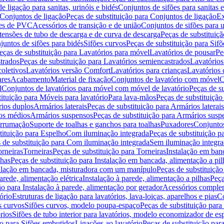
de ligação para sanitas, urinóis e bidés
Conjuntos de sifões para sanitas e
Conjuntos de ligação
Peças de substituição para Conjuntos de ligação
Ex
ões de PVC
Acessórios de transição e de união
Conjuntos de sifões para u
tensões de tubo de descarga e de curva de descarga
Peças de substituiç
juntos de sifões para bidés
Sifões curvos
Peças de substituição para Sif
eças de substituição para Lavatórios para móvel
Lavatórios de pousar
Pe
trados
Peças de substituição para Lavatórios semiencastrados
Lavatórios
coletivos
Lavatórios versão Comfort
Lavatórios para crianças
Lavatórios 
res
Acabamento
Material de fixação
Conjuntos de lavatório com móvel
C
l
Conjuntos de lavatórios para móvel com móvel de lavatório
Peças de s
ituição para Móveis para lavatório
Para lava-mãos
Peças de substituição
rios duplos
Armários laterais
Peças de substituição para Armários laterais
os médios
Armários suspensos
Peças de substituição para Armários susp
arrumação
Suporte de toalhas e ganchos para toalhas
Puxadores
Conjuntos
tituição para Espelho
Com iluminação integrada
Peças de substituição 
 de substituição para Com iluminação integrada
Sem iluminação integr
orneiras
Torneiras
Peças de substituição para Torneiras
Instalação em banc
lhas
Peças de substituição para Instalação em bancada, alimentação a pil
alação em bancada, misturadora com um manípulo
Peças de substituiçã
arede, alimentação elétrica
Instalação à parede, alimentação a pilhas
Peça
ão para Instalação à parede, alimentação por gerador
Acessórios comple
ório
Estruturas de ligação para lavatórios, lava-loiças, aparelhos e pias
Co
s curvos
Sifões curvos, modelo poupa-espaço
Peças de substituição par
rios
Sifões de tubo interior para lavatórios, modelo economizador de es
ão para Sifões embutidos
Ligações ao lavatório
Peças de substituição par