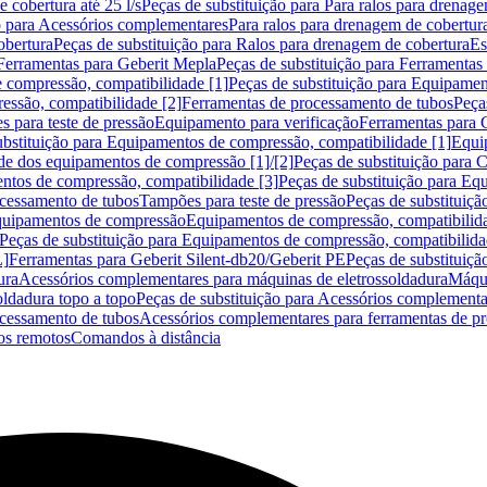
 cobertura até 25 l/s
Peças de substituição para Para ralos para drenage
o para Acessórios complementares
Para ralos para drenagem de cobertur
obertura
Peças de substituição para Ralos para drenagem de cobertura
Es
Ferramentas para Geberit Mepla
Peças de substituição para Ferramentas
 compressão, compatibilidade [1]
Peças de substituição para Equipamen
essão, compatibilidade [2]
Ferramentas de processamento de tubos
Peça
s para teste de pressão
Equipamento para verificação
Ferramentas para 
ubstituição para Equipamentos de compressão, compatibilidade [1]
Equi
de dos equipamentos de compressão [1]/[2]
Peças de substituição para
tos de compressão, compatibilidade [3]
Peças de substituição para Eq
ocessamento de tubos
Tampões para teste de pressão
Peças de substituiçã
Equipamentos de compressão
Equipamentos de compressão, compatibilida
Peças de substituição para Equipamentos de compressão, compatibilida
L]
Ferramentas para Geberit Silent-db20/Geberit PE
Peças de substituiçã
ura
Acessórios complementares para máquinas de eletrossoldadura
Máqui
ldadura topo a topo
Peças de substituição para Acessórios complementa
ocessamento de tubos
Acessórios complementares para ferramentas de p
s remotos
Comandos à distância