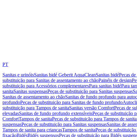
PT
Sanitas e urinóis
Sanitas bidé Geberit AquaClean
Sanitas bidé
Peças de 
substituição para Sanitas de assentamento ao chão
Painéis de design
Pe
substituição para Acessórios complementares
Para sanitas bidé
Para tam
sanita
Sanitas suspensas
Peças de substituição para Sanitas suspensas
Sa
Sanitas de assentamento ao chão
Sanitas de fundo profundo para autoc
profundo
Peças de substituição para Sanitas de fundo profundo
Autocli
substituição para Tampos de sanita
Sanitas versão Comfort
Peças de su
elevadas
Sanitas de fundo profundo extensíveis
Peças de substituição 
Comfort
Tampos de sanita
Peças de substituição para Tampos de sanita
suspensas
Peças de substituição para Sanitas suspensas
Sanitas de ass
Tampos de sanita para crianças
Tampos de sanita
Peças de substituição
fixação
Bidés
Bidés suspensos
Peças de substituição para Bidés suspen