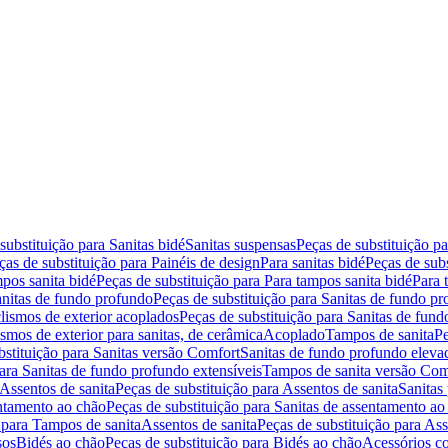
substituição para Sanitas bidé
Sanitas suspensas
Peças de substituição p
ças de substituição para Painéis de design
Para sanitas bidé
Peças de subs
pos sanita bidé
Peças de substituição para Para tampos sanita bidé
Para 
nitas de fundo profundo
Peças de substituição para Sanitas de fundo p
lismos de exterior acoplados
Peças de substituição para Sanitas de fund
smos de exterior para sanitas, de cerâmica
Acoplado
Tampos de sanita
Pe
bstituição para Sanitas versão Comfort
Sanitas de fundo profundo eleva
para Sanitas de fundo profundo extensíveis
Tampos de sanita versão Com
Assentos de sanita
Peças de substituição para Assentos de sanita
Sanitas 
entamento ao chão
Peças de substituição para Sanitas de assentamento ao
 para Tampos de sanita
Assentos de sanita
Peças de substituição para Ass
sos
Bidés ao chão
Peças de substituição para Bidés ao chão
Acessórios c