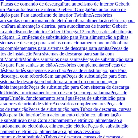
a Placas de comando de descarga
Para autoclismo de interior Geberit
ara Para autoclismo de interior Geberit Omega
Para autoclismo de
uição para Para autoclismo de interior Twinline
Acessórios
para sanitas com acionamento eletrónico
Para alimentação elétrica, para
2 cm
Para alimentação elétrica, para autoclismos de interior Geberit
para autoclismo de interior Geberit Omega 12 cm
Peças de substituição
rit Sigma 12 cm
Peças de substituição para Para alimentação a pilhas,
Sistemas de descarga para sanitas com acionamento pneumático
Para
os complementares para sistemas de descarga para sanitas
Peças de
tos de instalação
Para sistemas de descarga para sanita com
it Monolith
Módulos sanitários para sanitas
Peças de substituição para
ção para Para sanitas ao chão
Acessórios complementares
Peças de
dés
Para bidés suspensos e ao chão
Peças de substituição para Para
 descarga, com rebordo
Sem tampa
Peças de substituição para Sem
 sistema de descarga embutido para urinol ou com montagem
inóis integrado
Peças de substituição para Com sistema de descarga
do
Urinóis, funcionamento com descarga, com/para tampa
Peças de
carga
Urinóis, funcionamento sem água
Peças de substituição para
aradores de urinol de vidro
Acessórios complementares
Peças de
os de transição
Peças de substituição para Tubos de descarga, curvas
ição para De interior
Com acionamento eletrónico, alimentação
e substituição para Com acionamento eletrónico, alimentação a
acionamento eletrónico, alimentação elétrica
Peças de substituição
namento eletrónico, alimentação a pilhas
Acessórios
rutura e de substituição
Tubos de descarga, curvas de descarga e