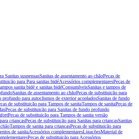
ara Sanitas suspensas
Sanitas de assentamento ao chão
Peças de
tituição para Para sanitas bidé
Acessórios complementares
Peças de
tampos sanita bidé e sanitas bidé
Consumíveis
Sanitas e tampos de
rofundo
Sanitas de assentamento ao chão
Peças de substituição para
o profundo para autoclismos de exterior acoplados
Sanitas de fundo
ças de substituição para Tampos de sanita
Tampos de sanita
Peças de
das
Peças de substituição para Sanitas de fundo profundo
fort
Peças de substituição para Tampos de sanita versão
para crianças
Peças de substituição para Sanitas para crianças
Sanitas
 chão
Tampos de sanita para crianças
Peças de substituição para
entos de sanita
Acessórios complementares
Ligações
Material de
omplementares
Peças de substituição para Acessórios