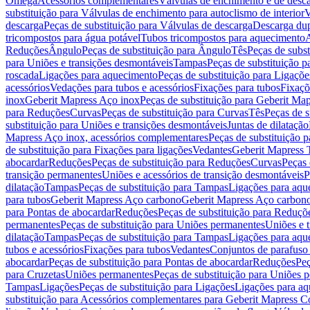
Omega
Acessórios complementares
Válvulas de enchimento e de desc
substituição para Válvulas de enchimento para autoclismo de interior
V
descarga
Peças de substituição para Válvulas de descarga
Descarga du
tricompostos para água potável
Tubos tricompostos para aquecimento
A
Reduções
Ângulo
Peças de substituição para Ângulo
Tês
Peças de subst
para Uniões e transições desmontáveis
Tampas
Peças de substituição 
roscada
Ligações para aquecimento
Peças de substituição para Ligaçõ
acessórios
Vedações para tubos e acessórios
Fixações para tubos
Fixaçõ
inox
Geberit Mapress Aço inox
Peças de substituição para Geberit Ma
para Reduções
Curvas
Peças de substituição para Curvas
Tês
Peças de s
substituição para Uniões e transições desmontáveis
Juntas de dilatação
Mapress Aço inox, acessórios complementares
Peças de substituição 
de substituição para Fixações para ligações
Vedantes
Geberit Mapress
abocardar
Reduções
Peças de substituição para Reduções
Curvas
Peças 
transição permanentes
Uniões e acessórios de transição desmontáveis
P
dilatação
Tampas
Peças de substituição para Tampas
Ligações para aqu
para tubos
Geberit Mapress Aço carbono
Geberit Mapress Aço carbon
para Pontas de abocardar
Reduções
Peças de substituição para Reduçõ
permanentes
Peças de substituição para Uniões permanentes
Uniões e 
dilatação
Tampas
Peças de substituição para Tampas
Ligações para aqu
tubos e acessórios
Fixações para tubos
Vedantes
Conjuntos de parafuso 
abocardar
Peças de substituição para Pontas de abocardar
Reduções
Peç
para Cruzetas
Uniões permanentes
Peças de substituição para Uniões 
Tampas
Ligações
Peças de substituição para Ligações
Ligações para a
substituição para Acessórios complementares para Geberit Mapress C