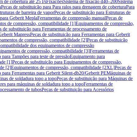
m de cobertura até 25 l/s
Fixações
Sistema de fixação d40–200
Sistema
a
Peças de substituição para Para ralos para drenagem de cobertura
Para
truturas de barreira de vapor
Peças de substituição para Estruturas de
 para Geberit Mepla
Ferramentas de compressão manual
Peças de
tos de compressão, compatibilidade [1]
Equipamentos de compressão,
s de substituição para Ferramentas de processamento de
Geberit Mapress
Peças de substituição para Ferramentas para Geberit
pamentos de compressão, compatibilidade [2]
Peças de substituição
 Compatibilidade dos equipamentos de compressão
uipamentos de compressão, compatibilidade [3]
Ferramentas de
o para Tampões para teste de pressão
Equipamento para
de [1]
Peças de substituição para Equipamentos de compressão,
de [2]
Equipamentos de compressão, compatibilidade [2XL]
Peças de
o para Ferramentas para Geberit Silent-db20/Geberit PE
Máquinas de
nas de soldadura topo a topo
Peças de substituição para Máquinas de
res para máquinas de soldadura topo a topo
Ferramentas de
rocessamento de tubos
Peças de substituição para Acessórios