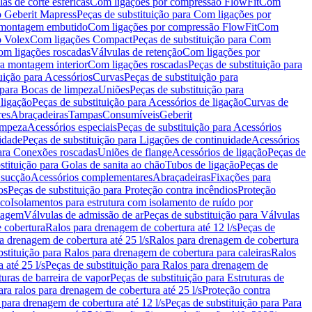
as de corte esféricas
Com ligações por compressão FlowFit
Com
 Geberit Mapress
Peças de substituição para Com ligações por
ra montagem embutido
Com ligações por compressão FlowFit
Com
o Volex
Com ligações Compact
Peças de substituição para Com
m ligações roscadas
Válvulas de retenção
Com ligações por
ra montagem interior
Com ligações roscadas
Peças de substituição para
uição para Acessórios
Curvas
Peças de substituição para
 para Bocas de limpeza
Uniões
Peças de substituição para
 ligação
Peças de substituição para Acessórios de ligação
Curvas de
res
Abraçadeiras
Tampas
Consumíveis
Geberit
limpeza
Acessórios especiais
Peças de substituição para Acessórios
idade
Peças de substituição para Ligações de continuidade
Acessórios
para Conexões roscadas
Uniões de flange
Acessórios de ligação
Peças de
stituição para Golas de sanita ao chão
Tubos de ligação
Peças de
 sucção
Acessórios complementares
Abraçadeiras
Fixações para
os
Peças de substituição para Proteção contra incêndios
Proteção
ico
Isolamentos para estrutura com isolamento de ruído por
enagem
Válvulas de admissão de ar
Peças de substituição para Válvulas
e cobertura
Ralos para drenagem de cobertura até 12 l/s
Peças de
a drenagem de cobertura até 25 l/s
Ralos para drenagem de cobertura
bstituição para Ralos para drenagem de cobertura para caleiras
Ralos
 até 25 l/s
Peças de substituição para Ralos para drenagem de
turas de barreira de vapor
Peças de substituição para Estruturas de
ara ralos para drenagem de cobertura até 25 l/s
Proteção contra
 para drenagem de cobertura até 12 l/s
Peças de substituição para Para