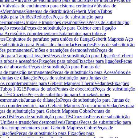
chimento
Válvulas de enchimento para autoclismo de interior
Peças de
a Válvulas de enchimento para cisterna cerâmica
Válvulas de
es
Membranas
Sistemas de distribuição
Geberit Mepla
Tubos
uição para Uniões
Reduções
Peças de substituição para
 permanentes
Uniões e transições desmontáveis
Peças de substituição
gação roscada
Peças de substituição para Coletor com ligação
ara Acessórios complementares
Isolamentos para tubos e
tes
Conjuntos de parafuso para uniões de flange
Geberit Mapress Aço
 substituição para Pontas de abocardar
Reduções
Peças de substituição
iões permanentes
Uniões e transições desmontáveis
Peças de
ição para Tampas
Ligações
Peças de substituição para Ligações
Geberit
a tubos e acessórios
Fixações para tubos
Fixações para ligações
Peças
as de abocardar
Peças de substituição para Pontas de
s de transição permanentes
Peças de substituição para Acessórios de
s
Juntas de dilatação
Peças de substituição para Juntas de
ios complementares para Geberit Mapress Therm
Vedantes
Fixações
Tubos 1.0215
Pontas de tubo
Pontas de abocardar
Peças de substituição
ra Tês
Cruzetas
Peças de substituição para Cruzetas
Uniões
desmontáveis
Juntas de dilatação
Peças de substituição para Juntas de
ios complementares para Geberit Mapress Aço carbono
Vedações para
ças de substituição para Geberit Mapress Cobre
Pontas de
vas
Tês
Peças de substituição para Tês
Cruzetas
Peças de substituição
a Uniões e transições desmontáveis
Tampas
Peças de substituição para
rios complementares para Geberit Mapress Cobre
Peças de
 ligações
Peças de substituição para Fixações para