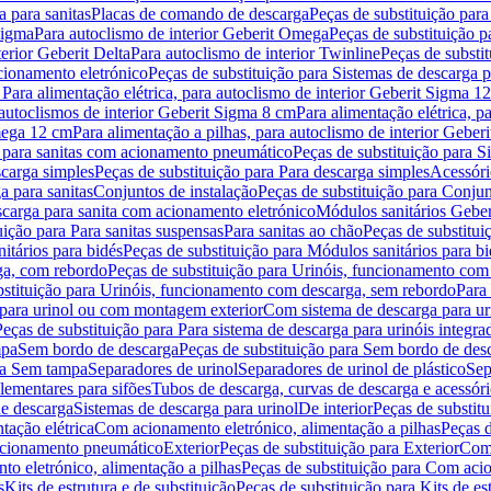
 para sanitas
Placas de comando de descarga
Peças de substituição par
Sigma
Para autoclismo de interior Geberit Omega
Peças de substituição p
terior Geberit Delta
Para autoclismo de interior Twinline
Peças de substit
cionamento eletrónico
Peças de substituição para Sistemas de descarga 
 Para alimentação elétrica, para autoclismo de interior Geberit Sigma 1
 autoclismos de interior Geberit Sigma 8 cm
Para alimentação elétrica, 
Omega 12 cm
Para alimentação a pilhas, para autoclismo de interior Gebe
 para sanitas com acionamento pneumático
Peças de substituição para 
scarga simples
Peças de substituição para Para descarga simples
Acessóri
a para sanitas
Conjuntos de instalação
Peças de substituição para Conjun
escarga para sanita com acionamento eletrónico
Módulos sanitários Geber
uição para Para sanitas suspensas
Para sanitas ao chão
Peças de substitui
itários para bidés
Peças de substituição para Módulos sanitários para bi
ga, com rebordo
Peças de substituição para Urinóis, funcionamento com
bstituição para Urinóis, funcionamento com descarga, sem rebordo
Para
 para urinol ou com montagem exterior
Com sistema de descarga para ur
Peças de substituição para Para sistema de descarga para urinóis integra
mpa
Sem bordo de descarga
Peças de substituição para Sem bordo de des
ara Sem tampa
Separadores de urinol
Separadores de urinol de plástico
Sep
lementares para sifões
Tubos de descarga, curvas de descarga e acessóri
de descarga
Sistemas de descarga para urinol
De interior
Peças de substitu
tação elétrica
Com acionamento eletrónico, alimentação a pilhas
Peças d
acionamento pneumático
Exterior
Peças de substituição para Exterior
Com 
o eletrónico, alimentação a pilhas
Peças de substituição para Com acio
s
Kits de estrutura e de substituição
Peças de substituição para Kits de est