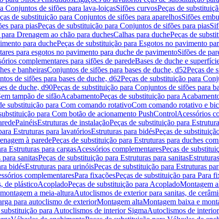
a Conjuntos de sifões para lava-loiças
Sifões curvos
Peças de substituiç
ças de substituição para Conjuntos de sifões para aparelhos
Sifões embu
ões para pias
Peças de substituição para Conjuntos de sifões para pias
Si
o para Drenagem ao chão para duches
Calhas para duche
Peças de substi
imento para duche
Peças de substituição para Esgotos no pavimento pa
tares para esgotos no pavimento para duche de pavimento
Sifões de par
sórios complementares para sifões de parede
Bases de duche e superfíci
ches e banheiras
Conjuntos de sifões para bases de duche, d52
Peças de s
tos de sifões para bases de duche, d62
Peças de substituição para Conj
ses de duche, d90
Peças de substituição para Conjuntos de sifões para b
 Sem tampão de sifão
Acabamento
Peças de substituição para Acabament
de substituição para Com comando rotativo
Com comando rotativo e bic
substituição para Com botão de acionamento PushControl
Acessórios co
arede
Painéis
Estruturas de instalação
Peças de substituição para Estrutura
para Estruturas para lavatórios
Estruturas para bidés
Peças de substituição
renagem à parede
Peças de substituição para Estruturas para duches co
ra Estruturas para cargas
Acessórios complementares
Peças de substitu
 para sanitas
Peças de substituição para Estruturas para sanitas
Estruturas
ara bidés
Estruturas para urinóis
Peças de substituição para Estruturas par
cessórios complementares
Para fixações
Peças de substituição para Para f
, de plástico
Acoplado
Peças de substituição para Acoplado
Montagem al
 montagem a meia-altura
Autoclismos de exterior para sanitas, de cerâm
rga para autoclismo de exterior
Montagem alta
Montagem baixa e monta
 substituição para Autoclismos de interior Sigma
Autoclismos de interi