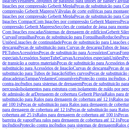
ligações
Vedantes
Conjuntos de parafuso para uniões de flange
Válvula
ligações por compressão Geberit Mepla
Peças de substituição para C
compressão Geberit Mapress
Válvulas de corte esféricas para monta
ligações por compressão Geberit Mepla
Peças de substituição para C
ligações Compact
Com ligações por compressão Geberit Mapress
Peça
compressão Geberit Mapress
Secções de contador de água para monta
Com ligações roscadas
Sistemas de drenagem de edifícios
Geberit Sile
Curvas
Forquilhas
Peças de substituição para Forquilhas
Reduções
Peça
Uniões
Ligações de continuidade
Peças de substituição para Ligações 
descarga
Peças de substituição para Curvas de descarga
Tubos de ligaç
PE
Tubos
Acessórios
Peças de substituição para Acessórios
Curvas
Forq
especiais
Acessórios SuperTube
Curvas
Acessórios especiais
Uniões
Peç
de transição a outros materiais
Peças de substituição para Acessórios de
substituição para Acessórios de ligação
Curvas de descarga
Peças de su
substituição para Tubos de ligação
Sifões curvos
Peças de substituição
abraçadeiras
Tampas
Vedantes
Consumíveis
Proteção contra incêndios,
contra-incêndios para sistemas de drenagem
Peças de substituição par
percussão
Isolamentos para estrutura com isolamento de ruído por per
de admissão de ar
Drenagem de cobertura Geberit Pluvia
Ralos para d
substituição para Ralos para drenagem de cobertura até 12 l/s
Ralos pa
até 100 l/s
Peças de substituição para Ralos para drenagem de cobertura
para drenagem de cobertura até 12 l/s
Peças de substituição para Ralos
cobertura até 25 l/s
Ralos para drenagem de cobertura até 100 l/s
Peças
barreira de vapor
Para ralos para drenagem de cobertura até 12 l/s
Peças
incêndios
Proteção contra incêndios para sistemas de drenagem
Ralos 