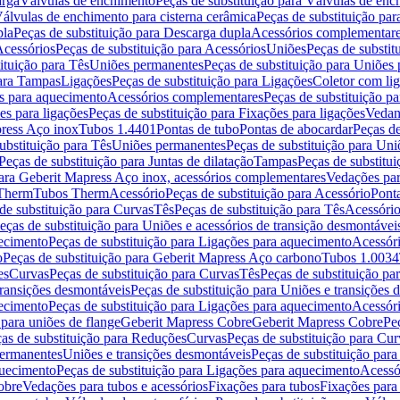
arga
Válvulas de enchimento
Peças de substituição para Válvulas de en
álvulas de enchimento para cisterna cerâmica
Peças de substituição par
pla
Peças de substituição para Descarga dupla
Acessórios complementar
cessórios
Peças de substituição para Acessórios
Uniões
Peças de substit
ituição para Tês
Uniões permanentes
Peças de substituição para Uniões
para Tampas
Ligações
Peças de substituição para Ligações
Coletor com li
es para aquecimento
Acessórios complementares
Peças de substituição p
es para ligações
Peças de substituição para Fixações para ligações
Vedan
press Aço inox
Tubos 1.4401
Pontas de tubo
Pontas de abocardar
Peças de
ubstituição para Tês
Uniões permanentes
Peças de substituição para Un
Peças de substituição para Juntas de dilatação
Tampas
Peças de substitu
para Geberit Mapress Aço inox, acessórios complementares
Vedações par
 Therm
Tubos Therm
Acessório
Peças de substituição para Acessório
Pont
de substituição para Curvas
Tês
Peças de substituição para Tês
Acessório
eças de substituição para Uniões e acessórios de transição desmontávei
ecimento
Peças de substituição para Ligações para aquecimento
Acessór
o
Peças de substituição para Geberit Mapress Aço carbono
Tubos 1.0034
es
Curvas
Peças de substituição para Curvas
Tês
Peças de substituição pa
transições desmontáveis
Peças de substituição para Uniões e transições 
ecimento
Peças de substituição para Ligações para aquecimento
Acessór
para uniões de flange
Geberit Mapress Cobre
Geberit Mapress Cobre
Pe
as de substituição para Reduções
Curvas
Peças de substituição para Cur
permanentes
Uniões e transições desmontáveis
Peças de substituição par
quecimento
Peças de substituição para Ligações para aquecimento
Acessó
obre
Vedações para tubos e acessórios
Fixações para tubos
Fixações para