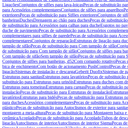
Ligações
Conjuntos de sifões para lava-loiças
Peças de substituição par
para Acessórios complementares
Conjuntos de sifões para aparelhos
Pe
exteriores
Peças de substituição para Sifões exteriores
Conjuntos de sif
banheiras
Duches
Drenagem ao chão para duches
Peças de substituiçã
de substituição para Acessórios para calhas para duche
Esgotos no pav
duche de pavimento
Peças de substituição para Acessórios complemen
complementares para sifões de parede
Peças de substituição para Aces
complementares
Conjuntos de reparação
Estruturas de ligação para du
tampão de sifão
Peças de substituição para Com tampão de sifão
Conjun
de substituição para Com tampão de sifão
Conjuntos de sifões para ba
Com tampão de sifão
Sem tampão de sifão
Peças de substituição para
Conjuntos de sifões para banheiras, d52
Com comando rotativo
Peças 
bica de enchimento
Com botão de acionamento PushControl
Peças de 
ligação
Sistemas de instalação e descarga
Geberit Duofix
Sistemas de p
Estruturas para sanitas
Estruturas para lavatórios
Peças de substituição 
substituição para Estruturas para urinóis
Estruturas para duches com d
Estruturas para torneiras
Estruturas para cargas
Peças de substituição pa
instalação
Peças de substituição para Estruturas de instalação
Estruturas
lavatórios
Estruturas para bidés
Peças de substituição para Estruturas p
para duches
Acessórios complementares
Peças de substituição para A
plástico
Peças de substituição para Autoclismos de exterior para sanitas
montagem a meia-altura
Peças de substituição para Montagem baixa e
cerâmica
Acoplado
Peças de substituição para Acoplado
Tubos de desca
ligação
Autoclismos de interior
Autoclismos de interior Sigma
Peças de