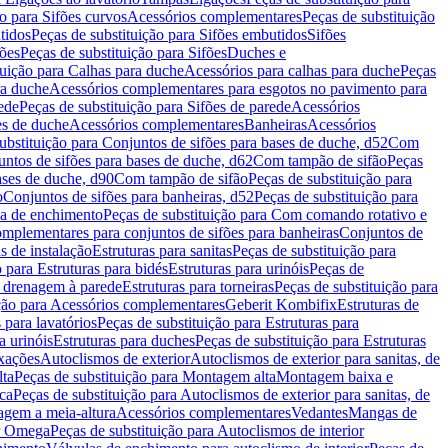
ão para Sifões curvos
Acessórios complementares
Peças de substituição
tidos
Peças de substituição para Sifões embutidos
Sifões
fões
Peças de substituição para Sifões
Duches e
tuição para Calhas para duche
Acessórios para calhas para duche
Peças
ra duche
Acessórios complementares para esgotos no pavimento para
ede
Peças de substituição para Sifões de parede
Acessórios
es de duche
Acessórios complementares
Banheiras
Acessórios
ubstituição para Conjuntos de sifões para bases de duche, d52
Com
untos de sifões para bases de duche, d62
Com tampão de sifão
Peças
ases de duche, d90
Com tampão de sifão
Peças de substituição para
o
Conjuntos de sifões para banheiras, d52
Peças de substituição para
a de enchimento
Peças de substituição para Com comando rotativo e
mplementares para conjuntos de sifões para banheiras
Conjuntos de
s de instalação
Estruturas para sanitas
Peças de substituição para
 para Estruturas para bidés
Estruturas para urinóis
Peças de
m drenagem à parede
Estruturas para torneiras
Peças de substituição para
ição para Acessórios complementares
Geberit Kombifix
Estruturas de
 para lavatórios
Peças de substituição para Estruturas para
a urinóis
Estruturas para duches
Peças de substituição para Estruturas
ixações
Autoclismos de exterior
Autoclismos de exterior para sanitas, de
ta
Peças de substituição para Montagem alta
Montagem baixa e
ica
Peças de substituição para Autoclismos de exterior para sanitas, de
gem a meia-altura
Acessórios complementares
Vedantes
Mangas de
or Omega
Peças de substituição para Autoclismos de interior