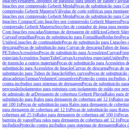
ligações
Vedantes
Conjuntos de parafuso para uniões de flange
Válvula
ligações por compressão Geberit Mepla
Peças de substituição para C
compressão Geberit Mapress
Válvulas de corte esféricas para monta
ligações por compressão Geberit Mepla
Peças de substituição para C
ligações Compact
Com ligações por compressão Geberit Mapress
Peça
compressão Geberit Mapress
Secções de contador de água para monta
Com ligações roscadas
Sistemas de drenagem de edifícios
Geberit Sile
Curvas
Forquilhas
Peças de substituição para Forquilhas
Reduções
Peça
Uniões
Ligações de continuidade
Peças de substituição para Ligações 
descarga
Peças de substituição para Curvas de descarga
Tubos de ligaç
PE
Tubos
Acessórios
Peças de substituição para Acessórios
Curvas
Forq
especiais
Acessórios SuperTube
Curvas
Acessórios especiais
Uniões
Peç
de transição a outros materiais
Peças de substituição para Acessórios de
substituição para Acessórios de ligação
Curvas de descarga
Peças de su
substituição para Tubos de ligação
Sifões curvos
Peças de substituição
abraçadeiras
Tampas
Vedantes
Consumíveis
Proteção contra incêndios,
contra-incêndios para sistemas de drenagem
Peças de substituição par
percussão
Isolamentos para estrutura com isolamento de ruído por per
de admissão de ar
Drenagem de cobertura Geberit Pluvia
Ralos para d
substituição para Ralos para drenagem de cobertura até 12 l/s
Ralos pa
até 100 l/s
Peças de substituição para Ralos para drenagem de cobertura
para drenagem de cobertura até 12 l/s
Peças de substituição para Ralos
cobertura até 25 l/s
Ralos para drenagem de cobertura até 100 l/s
Peças
barreira de vapor
Para ralos para drenagem de cobertura até 12 l/s
Peças
incêndios
Proteção contra incêndios para sistemas de drenagem
Ralos 