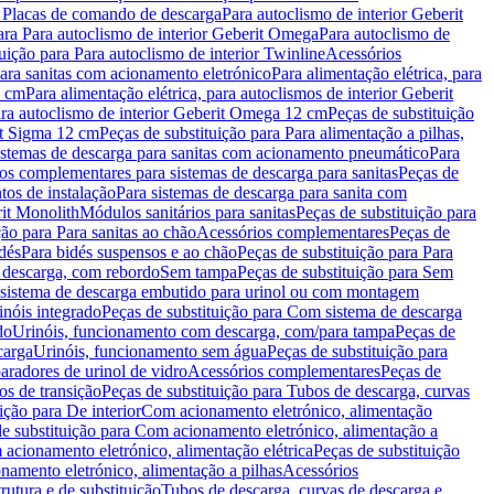
a Placas de comando de descarga
Para autoclismo de interior Geberit
ara Para autoclismo de interior Geberit Omega
Para autoclismo de
uição para Para autoclismo de interior Twinline
Acessórios
para sanitas com acionamento eletrónico
Para alimentação elétrica, para
2 cm
Para alimentação elétrica, para autoclismos de interior Geberit
para autoclismo de interior Geberit Omega 12 cm
Peças de substituição
rit Sigma 12 cm
Peças de substituição para Para alimentação a pilhas,
Sistemas de descarga para sanitas com acionamento pneumático
Para
os complementares para sistemas de descarga para sanitas
Peças de
tos de instalação
Para sistemas de descarga para sanita com
it Monolith
Módulos sanitários para sanitas
Peças de substituição para
ção para Para sanitas ao chão
Acessórios complementares
Peças de
dés
Para bidés suspensos e ao chão
Peças de substituição para Para
 descarga, com rebordo
Sem tampa
Peças de substituição para Sem
 sistema de descarga embutido para urinol ou com montagem
inóis integrado
Peças de substituição para Com sistema de descarga
do
Urinóis, funcionamento com descarga, com/para tampa
Peças de
carga
Urinóis, funcionamento sem água
Peças de substituição para
aradores de urinol de vidro
Acessórios complementares
Peças de
os de transição
Peças de substituição para Tubos de descarga, curvas
ição para De interior
Com acionamento eletrónico, alimentação
e substituição para Com acionamento eletrónico, alimentação a
acionamento eletrónico, alimentação elétrica
Peças de substituição
namento eletrónico, alimentação a pilhas
Acessórios
rutura e de substituição
Tubos de descarga, curvas de descarga e