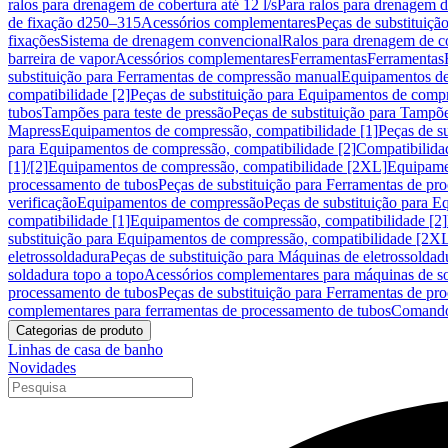
ralos para drenagem de cobertura até 12 l/s
Para ralos para drenagem de
de fixação d250–315
Acessórios complementares
Peças de substituiçã
fixações
Sistema de drenagem convencional
Ralos para drenagem de c
barreira de vapor
Acessórios complementares
Ferramentas
Ferramentas
substituição para Ferramentas de compressão manual
Equipamentos de
compatibilidade [2]
Peças de substituição para Equipamentos de compr
tubos
Tampões para teste de pressão
Peças de substituição para Tampõe
Mapress
Equipamentos de compressão, compatibilidade [1]
Peças de s
para Equipamentos de compressão, compatibilidade [2]
Compatibilida
[1]/[2]
Equipamentos de compressão, compatibilidade [2XL]
Equipamen
processamento de tubos
Peças de substituição para Ferramentas de pr
verificação
Equipamentos de compressão
Peças de substituição para 
compatibilidade [1]
Equipamentos de compressão, compatibilidade [2]
substituição para Equipamentos de compressão, compatibilidade [2X
eletrossoldadura
Peças de substituição para Máquinas de eletrossoldad
soldadura topo a topo
Acessórios complementares para máquinas de so
processamento de tubos
Peças de substituição para Ferramentas de pr
complementares para ferramentas de processamento de tubos
Comando
Categorias de produto
Linhas de casa de banho
Novidades