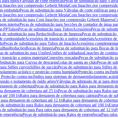
s para tubos
Válvulas de corte esféricas
Peças de substituição para Válvul
om ligações por compressão Geberit Mepla
Com ligações por compressão
gem embutido
Peças de substituição para Válvulas de corte esféricas pa
om ligações por compressão Geberit Mepla
Com ligações por compressã
s de substituição para Com ligações por compressão Geberit Mapress
Co
gem interior
Peças de substituição para Secções de contador de água pa
nt-PP
Tubos
Peças de substituição para Tubos
Acessórios
Peças de substit
s de substituição para Reduções
Bocas de limpeza
Peças de substituição
de continuidade
Acessórios de transição a outros materiais
Acessórios de
ão
Peças de substituição para Tubos de ligação
Acessórios complementa
uilhas
Reduções
Bocas de limpeza
Peças de substituição para Bocas de 
as de substituição para Uniões
Uniões de soldadura
Ligações de continu
 transição a outros materiais
Conexões roscadas
Peças de substituição 
bstituição para Curvas de descarga
Golas de sanita ao chão
Peças de sub
 para Sifões curvos
Sifões de sucção
Peças de substituição para Sifões de
 isolamento acústico e proteção contra humidade
Proteção contra incêndi
a Proteção contra-incêndios para sistemas de drenagem
Isolamento acúst
cussão e isolamento de ruído aéreo
Válvulas de admissão de ar para dr
renagem de cobertura
Peças de substituição para Ralos para drenagem d
ra drenagem de cobertura até 25 l/s
Peças de substituição para Ralos par
 até 100 l/s
Ralos para drenagem de cobertura para caleiras
Peças de su
 para drenagem de cobertura até 12 l/s
Ralos para drenagem de cobertura
 de substituição para Ralos para drenagem de cobertura até 100 l/s
Estru
 de substituição para Para ralos para drenagem de cobertura até 12 l/s
P
de emergência
Peças de substituição para Ralos de emergência
Para ralos