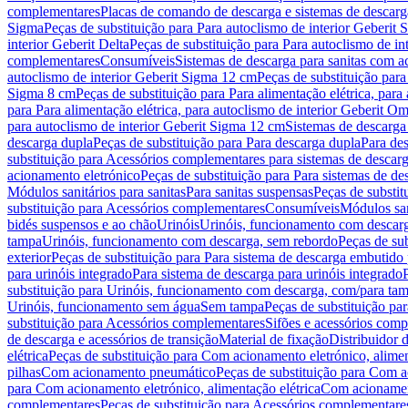
complementares
Placas de comando de descarga e sistemas de descarga
Sigma
Peças de substituição para Para autoclismo de interior Geberit 
interior Geberit Delta
Peças de substituição para Para autoclismo de in
complementares
Consumíveis
Sistemas de descarga para sanitas com a
autoclismo de interior Geberit Sigma 12 cm
Peças de substituição para
Sigma 8 cm
Peças de substituição para Para alimentação elétrica, para
para Para alimentação elétrica, para autoclismo de interior Geberit 
para autoclismo de interior Geberit Sigma 12 cm
Sistemas de descarga
descarga dupla
Peças de substituição para Para descarga dupla
Para de
substituição para Acessórios complementares para sistemas de descarg
acionamento eletrónico
Peças de substituição para Para sistemas de d
Módulos sanitários para sanitas
Para sanitas suspensas
Peças de substit
substituição para Acessórios complementares
Consumíveis
Módulos san
bidés suspensos e ao chão
Urinóis
Urinóis, funcionamento com descar
tampa
Urinóis, funcionamento com descarga, sem rebordo
Peças de su
exterior
Peças de substituição para Para sistema de descarga embutido
para urinóis integrado
Para sistema de descarga para urinóis integrado
substituição para Urinóis, funcionamento com descarga, com/para ta
Urinóis, funcionamento sem água
Sem tampa
Peças de substituição p
substituição para Acessórios complementares
Sifões e acessórios comp
de descarga e acessórios de transição
Material de fixação
Distribuidor 
elétrica
Peças de substituição para Com acionamento eletrónico, alimen
pilhas
Com acionamento pneumático
Peças de substituição para Com 
para Com acionamento eletrónico, alimentação elétrica
Com acionament
complementares
Peças de substituição para Acessórios complementare