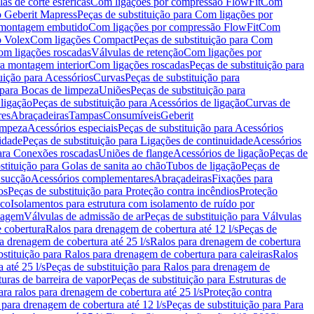
as de corte esféricas
Com ligações por compressão FlowFit
Com
 Geberit Mapress
Peças de substituição para Com ligações por
ra montagem embutido
Com ligações por compressão FlowFit
Com
o Volex
Com ligações Compact
Peças de substituição para Com
m ligações roscadas
Válvulas de retenção
Com ligações por
ra montagem interior
Com ligações roscadas
Peças de substituição para
uição para Acessórios
Curvas
Peças de substituição para
 para Bocas de limpeza
Uniões
Peças de substituição para
 ligação
Peças de substituição para Acessórios de ligação
Curvas de
res
Abraçadeiras
Tampas
Consumíveis
Geberit
limpeza
Acessórios especiais
Peças de substituição para Acessórios
idade
Peças de substituição para Ligações de continuidade
Acessórios
para Conexões roscadas
Uniões de flange
Acessórios de ligação
Peças de
stituição para Golas de sanita ao chão
Tubos de ligação
Peças de
 sucção
Acessórios complementares
Abraçadeiras
Fixações para
os
Peças de substituição para Proteção contra incêndios
Proteção
ico
Isolamentos para estrutura com isolamento de ruído por
enagem
Válvulas de admissão de ar
Peças de substituição para Válvulas
e cobertura
Ralos para drenagem de cobertura até 12 l/s
Peças de
a drenagem de cobertura até 25 l/s
Ralos para drenagem de cobertura
bstituição para Ralos para drenagem de cobertura para caleiras
Ralos
 até 25 l/s
Peças de substituição para Ralos para drenagem de
turas de barreira de vapor
Peças de substituição para Estruturas de
ara ralos para drenagem de cobertura até 25 l/s
Proteção contra
 para drenagem de cobertura até 12 l/s
Peças de substituição para Para