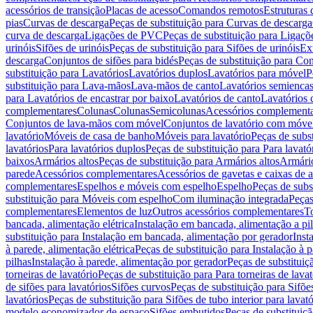
acessórios de transição
Placas de acesso
Comandos remotos
Estruturas 
pias
Curvas de descarga
Peças de substituição para Curvas de descarga
curva de descarga
Ligações de PVC
Peças de substituição para Ligaç
urinóis
Sifões de urinóis
Peças de substituição para Sifões de urinóis
Ex
descarga
Conjuntos de sifões para bidés
Peças de substituição para Con
substituição para Lavatórios
Lavatórios duplos
Lavatórios para móvel
P
substituição para Lava-mãos
Lava-mãos de canto
Lavatórios semiencas
para Lavatórios de encastrar por baixo
Lavatórios de canto
Lavatórios 
complementares
Colunas
Colunas
Semicolunas
Acessórios complementa
Conjuntos de lava-mãos com móvel
Conjuntos de lavatório com móve
lavatório
Móveis de casa de banho
Móveis para lavatório
Peças de subst
lavatórios
Para lavatórios duplos
Peças de substituição para Para lavató
baixos
Armários altos
Peças de substituição para Armários altos
Armári
parede
Acessórios complementares
Acessórios de gavetas e caixas de 
complementares
Espelhos e móveis com espelho
Espelho
Peças de subs
substituição para Móveis com espelho
Com iluminação integrada
Peças
complementares
Elementos de luz
Outros acessórios complementares
T
bancada, alimentação elétrica
Instalação em bancada, alimentação a pi
substituição para Instalação em bancada, alimentação por gerador
Inst
à parede, alimentação elétrica
Peças de substituição para Instalação à p
pilhas
Instalação à parede, alimentação por gerador
Peças de substituiç
torneiras de lavatório
Peças de substituição para Para torneiras de lavat
de sifões para lavatórios
Sifões curvos
Peças de substituição para Sifõe
lavatórios
Peças de substituição para Sifões de tubo interior para lavató
modelo economizador de espaço
Sifões embutidos
Peças de substituiç