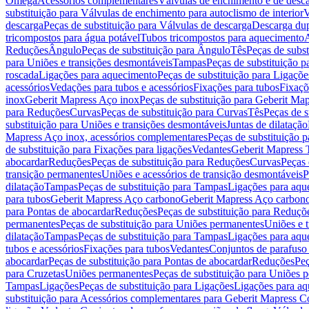
Omega
Acessórios complementares
Válvulas de enchimento e de desc
substituição para Válvulas de enchimento para autoclismo de interior
V
descarga
Peças de substituição para Válvulas de descarga
Descarga du
tricompostos para água potável
Tubos tricompostos para aquecimento
A
Reduções
Ângulo
Peças de substituição para Ângulo
Tês
Peças de subst
para Uniões e transições desmontáveis
Tampas
Peças de substituição 
roscada
Ligações para aquecimento
Peças de substituição para Ligaçõ
acessórios
Vedações para tubos e acessórios
Fixações para tubos
Fixaçõ
inox
Geberit Mapress Aço inox
Peças de substituição para Geberit Ma
para Reduções
Curvas
Peças de substituição para Curvas
Tês
Peças de s
substituição para Uniões e transições desmontáveis
Juntas de dilatação
Mapress Aço inox, acessórios complementares
Peças de substituição 
de substituição para Fixações para ligações
Vedantes
Geberit Mapress
abocardar
Reduções
Peças de substituição para Reduções
Curvas
Peças 
transição permanentes
Uniões e acessórios de transição desmontáveis
P
dilatação
Tampas
Peças de substituição para Tampas
Ligações para aqu
para tubos
Geberit Mapress Aço carbono
Geberit Mapress Aço carbon
para Pontas de abocardar
Reduções
Peças de substituição para Reduçõ
permanentes
Peças de substituição para Uniões permanentes
Uniões e 
dilatação
Tampas
Peças de substituição para Tampas
Ligações para aqu
tubos e acessórios
Fixações para tubos
Vedantes
Conjuntos de parafuso 
abocardar
Peças de substituição para Pontas de abocardar
Reduções
Peç
para Cruzetas
Uniões permanentes
Peças de substituição para Uniões 
Tampas
Ligações
Peças de substituição para Ligações
Ligações para a
substituição para Acessórios complementares para Geberit Mapress C