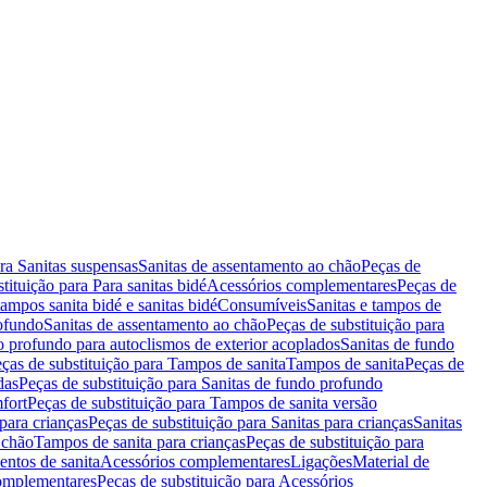
ara Sanitas suspensas
Sanitas de assentamento ao chão
Peças de
tituição para Para sanitas bidé
Acessórios complementares
Peças de
tampos sanita bidé e sanitas bidé
Consumíveis
Sanitas e tampos de
rofundo
Sanitas de assentamento ao chão
Peças de substituição para
o profundo para autoclismos de exterior acoplados
Sanitas de fundo
ças de substituição para Tampos de sanita
Tampos de sanita
Peças de
das
Peças de substituição para Sanitas de fundo profundo
fort
Peças de substituição para Tampos de sanita versão
para crianças
Peças de substituição para Sanitas para crianças
Sanitas
 chão
Tampos de sanita para crianças
Peças de substituição para
entos de sanita
Acessórios complementares
Ligações
Material de
omplementares
Peças de substituição para Acessórios