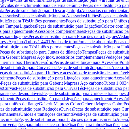
arga
Válvulas de enchimento
Peças de substituição para Válvulas de en
álvulas de enchimento para cisterna cerâmica
Peças de substituição par
pla
Peças de substituição para Descarga dupla
Acessórios complementar
cessórios
Peças de substituição para Acessórios
Uniões
Peças de substit
ituição para Tês
Uniões permanentes
Peças de substituição para Uniões
para Tampas
Ligações
Peças de substituição para Ligações
Coletor com li
es para aquecimento
Acessórios complementares
Peças de substituição p
es para ligações
Peças de substituição para Fixações para ligações
Vedan
press Aço inox
Tubos 1.4401
Pontas de tubo
Pontas de abocardar
Peças de
ubstituição para Tês
Uniões permanentes
Peças de substituição para Un
Peças de substituição para Juntas de dilatação
Tampas
Peças de substitu
para Geberit Mapress Aço inox, acessórios complementares
Vedações par
 Therm
Tubos Therm
Acessório
Peças de substituição para Acessório
Pont
de substituição para Curvas
Tês
Peças de substituição para Tês
Acessório
eças de substituição para Uniões e acessórios de transição desmontávei
ecimento
Peças de substituição para Ligações para aquecimento
Acessór
o
Peças de substituição para Geberit Mapress Aço carbono
Tubos 1.0034
es
Curvas
Peças de substituição para Curvas
Tês
Peças de substituição pa
transições desmontáveis
Peças de substituição para Uniões e transições 
ecimento
Peças de substituição para Ligações para aquecimento
Acessór
para uniões de flange
Geberit Mapress Cobre
Geberit Mapress Cobre
Pe
as de substituição para Reduções
Curvas
Peças de substituição para Cur
permanentes
Uniões e transições desmontáveis
Peças de substituição par
quecimento
Peças de substituição para Ligações para aquecimento
Acessó
obre
Vedações para tubos e acessórios
Fixações para tubos
Fixações para