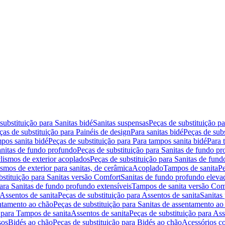
substituição para Sanitas bidé
Sanitas suspensas
Peças de substituição p
ças de substituição para Painéis de design
Para sanitas bidé
Peças de subs
pos sanita bidé
Peças de substituição para Para tampos sanita bidé
Para 
nitas de fundo profundo
Peças de substituição para Sanitas de fundo p
lismos de exterior acoplados
Peças de substituição para Sanitas de fund
smos de exterior para sanitas, de cerâmica
Acoplado
Tampos de sanita
Pe
bstituição para Sanitas versão Comfort
Sanitas de fundo profundo eleva
para Sanitas de fundo profundo extensíveis
Tampos de sanita versão Com
Assentos de sanita
Peças de substituição para Assentos de sanita
Sanitas 
entamento ao chão
Peças de substituição para Sanitas de assentamento ao
 para Tampos de sanita
Assentos de sanita
Peças de substituição para Ass
sos
Bidés ao chão
Peças de substituição para Bidés ao chão
Acessórios c