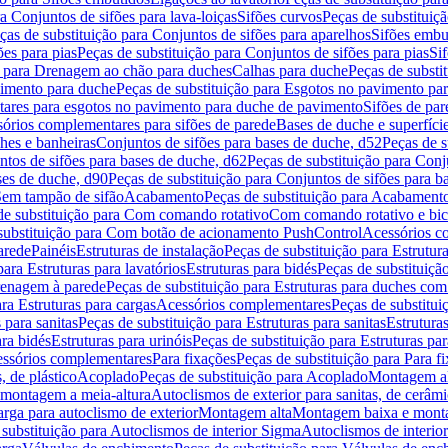
a Conjuntos de sifões para lava-loiças
Sifões curvos
Peças de substituiç
ças de substituição para Conjuntos de sifões para aparelhos
Sifões embu
ões para pias
Peças de substituição para Conjuntos de sifões para pias
Si
o para Drenagem ao chão para duches
Calhas para duche
Peças de substi
imento para duche
Peças de substituição para Esgotos no pavimento pa
tares para esgotos no pavimento para duche de pavimento
Sifões de par
sórios complementares para sifões de parede
Bases de duche e superfíci
ches e banheiras
Conjuntos de sifões para bases de duche, d52
Peças de s
tos de sifões para bases de duche, d62
Peças de substituição para Conj
ses de duche, d90
Peças de substituição para Conjuntos de sifões para b
 Sem tampão de sifão
Acabamento
Peças de substituição para Acabament
de substituição para Com comando rotativo
Com comando rotativo e bic
substituição para Com botão de acionamento PushControl
Acessórios co
arede
Painéis
Estruturas de instalação
Peças de substituição para Estrutura
para Estruturas para lavatórios
Estruturas para bidés
Peças de substituição
renagem à parede
Peças de substituição para Estruturas para duches co
ra Estruturas para cargas
Acessórios complementares
Peças de substitu
 para sanitas
Peças de substituição para Estruturas para sanitas
Estruturas
ara bidés
Estruturas para urinóis
Peças de substituição para Estruturas par
cessórios complementares
Para fixações
Peças de substituição para Para f
, de plástico
Acoplado
Peças de substituição para Acoplado
Montagem al
 montagem a meia-altura
Autoclismos de exterior para sanitas, de cerâm
rga para autoclismo de exterior
Montagem alta
Montagem baixa e monta
 substituição para Autoclismos de interior Sigma
Autoclismos de interi