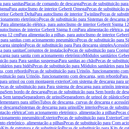
 para sanitas
Placas de comando de descarga
Peças de substituição par
Sigma
Para autoclismo de interior Geberit Omega
Peças de substituição p
terior Geberit Delta
Para autoclismo de interior Twinline
Peças de substit
cionamento eletrónico
Peças de substituição para Sistemas de descarga 
 Para alimentação elétrica, para autoclismo de interior Geberit Sigma 1
 autoclismos de interior Geberit Sigma 8 cm
Para alimentação elétrica, 
Omega 12 cm
Para alimentação a pilhas, para autoclismo de interior Gebe
 para sanitas com acionamento pneumático
Peças de substituição para 
scarga simples
Peças de substituição para Para descarga simples
Acessóri
a para sanitas
Conjuntos de instalação
Peças de substituição para Conjun
escarga para sanita com acionamento eletrónico
Módulos sanitários Geber
uição para Para sanitas suspensas
Para sanitas ao chão
Peças de substitui
itários para bidés
Peças de substituição para Módulos sanitários para bi
ga, com rebordo
Peças de substituição para Urinóis, funcionamento com
bstituição para Urinóis, funcionamento com descarga, sem rebordo
Para
 para urinol ou com montagem exterior
Com sistema de descarga para ur
Peças de substituição para Para sistema de descarga para urinóis integra
mpa
Sem bordo de descarga
Peças de substituição para Sem bordo de des
ara Sem tampa
Separadores de urinol
Separadores de urinol de plástico
Sep
lementares para sifões
Tubos de descarga, curvas de descarga e acessóri
de descarga
Sistemas de descarga para urinol
De interior
Peças de substitu
tação elétrica
Com acionamento eletrónico, alimentação a pilhas
Peças d
acionamento pneumático
Exterior
Peças de substituição para Exterior
Com 
o eletrónico, alimentação a pilhas
Peças de substituição para Com acio
s
Kits de estrutura e de substituição
Peças de substituição para Kits de est