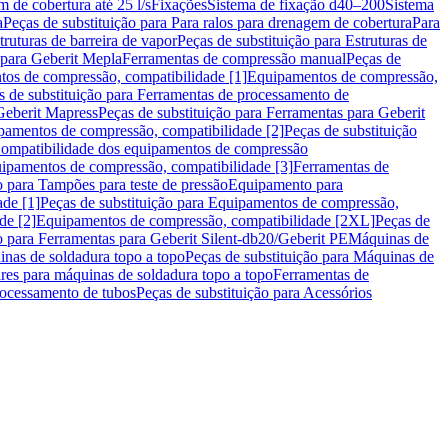
m de cobertura até 25 l/s
Fixações
Sistema de fixação d40–200
Sistema
a
Peças de substituição para Para ralos para drenagem de cobertura
Para
truturas de barreira de vapor
Peças de substituição para Estruturas de
 para Geberit Mepla
Ferramentas de compressão manual
Peças de
tos de compressão, compatibilidade [1]
Equipamentos de compressão,
s de substituição para Ferramentas de processamento de
Geberit Mapress
Peças de substituição para Ferramentas para Geberit
pamentos de compressão, compatibilidade [2]
Peças de substituição
 Compatibilidade dos equipamentos de compressão
uipamentos de compressão, compatibilidade [3]
Ferramentas de
o para Tampões para teste de pressão
Equipamento para
de [1]
Peças de substituição para Equipamentos de compressão,
de [2]
Equipamentos de compressão, compatibilidade [2XL]
Peças de
o para Ferramentas para Geberit Silent-db20/Geberit PE
Máquinas de
nas de soldadura topo a topo
Peças de substituição para Máquinas de
res para máquinas de soldadura topo a topo
Ferramentas de
rocessamento de tubos
Peças de substituição para Acessórios