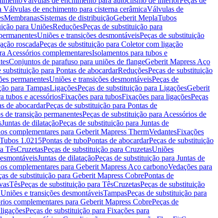
chimento
Válvulas de enchimento para autoclismo de interior
Peças de
a Válvulas de enchimento para cisterna cerâmica
Válvulas de
es
Membranas
Sistemas de distribuição
Geberit Mepla
Tubos
uição para Uniões
Reduções
Peças de substituição para
 permanentes
Uniões e transições desmontáveis
Peças de substituição
gação roscada
Peças de substituição para Coletor com ligação
ara Acessórios complementares
Isolamentos para tubos e
tes
Conjuntos de parafuso para uniões de flange
Geberit Mapress Aço
 substituição para Pontas de abocardar
Reduções
Peças de substituição
iões permanentes
Uniões e transições desmontáveis
Peças de
ição para Tampas
Ligações
Peças de substituição para Ligações
Geberit
a tubos e acessórios
Fixações para tubos
Fixações para ligações
Peças
as de abocardar
Peças de substituição para Pontas de
s de transição permanentes
Peças de substituição para Acessórios de
s
Juntas de dilatação
Peças de substituição para Juntas de
ios complementares para Geberit Mapress Therm
Vedantes
Fixações
Tubos 1.0215
Pontas de tubo
Pontas de abocardar
Peças de substituição
ra Tês
Cruzetas
Peças de substituição para Cruzetas
Uniões
desmontáveis
Juntas de dilatação
Peças de substituição para Juntas de
ios complementares para Geberit Mapress Aço carbono
Vedações para
ças de substituição para Geberit Mapress Cobre
Pontas de
vas
Tês
Peças de substituição para Tês
Cruzetas
Peças de substituição
a Uniões e transições desmontáveis
Tampas
Peças de substituição para
rios complementares para Geberit Mapress Cobre
Peças de
 ligações
Peças de substituição para Fixações para