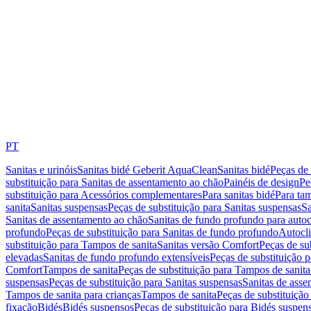
PT
Sanitas e urinóis
Sanitas bidé Geberit AquaClean
Sanitas bidé
Peças de 
substituição para Sanitas de assentamento ao chão
Painéis de design
Pe
substituição para Acessórios complementares
Para sanitas bidé
Para tam
sanita
Sanitas suspensas
Peças de substituição para Sanitas suspensas
Sa
Sanitas de assentamento ao chão
Sanitas de fundo profundo para autoc
profundo
Peças de substituição para Sanitas de fundo profundo
Autocli
substituição para Tampos de sanita
Sanitas versão Comfort
Peças de su
elevadas
Sanitas de fundo profundo extensíveis
Peças de substituição 
Comfort
Tampos de sanita
Peças de substituição para Tampos de sanita
suspensas
Peças de substituição para Sanitas suspensas
Sanitas de ass
Tampos de sanita para crianças
Tampos de sanita
Peças de substituição
fixação
Bidés
Bidés suspensos
Peças de substituição para Bidés suspen