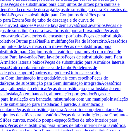
 pias
Peças de substituição para Conjuntos de sifões para sanitas e
tensões da curva de descarga
Peças de substituição para Extensões da
rinóis
Peças de substituição para Conjuntos de sifões para
ão para Extensões de tubo de descarga e de curva de
ões curvos
Ligações
Áreas de lavagem
Lavatórios
Lavatórios
Peças de
ças de substituição para Lavatórios de pousar
Lava-mãos
Peças de
 encastrados
Lavatórios de encastrar por baixo
Peças de substituição
coletivos
Outras pias
Pias
Pia multifunções
Pia de laboratório
Acessórios
onjuntos de lava-mãos com móvel
Peças de substituição para
ubstituição para Conjuntos de lavatórios para móvel com móvel de
 para Para lava-mãos
Para lavatórios
Peças de substituição para Para
Armários laterais baixos
Peças de substituição para Armários laterais
ensos
Outro mobiliário de casa de banho
Prateleiras de
 de pés de apoio
Quadros magnéticos
Outros acessórios
para Com iluminação integrada
Móveis com espelho
Peças de
ada
Peças de substituição para Sem iluminação integrada
Acessórios
ada, alimentação elétrica
Peças de substituição para Instalação em
has
Instalação em bancada, alimentação por gerador
Peças de
o para Instalação em bancada, misturadora com um manípulo
Instalação
s de substituição para Instalação à parede, alimentação a
mentares
Peças de substituição para Acessórios complementares
Para
njuntos de sifões para lavatórios
Peças de substituição para Conjuntos
a Sifões curvos, modelo poupa-espaço
Sifões de tubo interior para
paço
Peças de substituição para Sifões de tubo interior para lavatórios,
a Ligações ao lavatório
Tampas
Ligações
Peças de substituição para