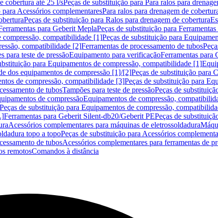
 cobertura até 25 l/s
Peças de substituição para Para ralos para drenage
o para Acessórios complementares
Para ralos para drenagem de cobertur
obertura
Peças de substituição para Ralos para drenagem de cobertura
Es
Ferramentas para Geberit Mepla
Peças de substituição para Ferramentas
 compressão, compatibilidade [1]
Peças de substituição para Equipamen
essão, compatibilidade [2]
Ferramentas de processamento de tubos
Peça
s para teste de pressão
Equipamento para verificação
Ferramentas para 
ubstituição para Equipamentos de compressão, compatibilidade [1]
Equi
de dos equipamentos de compressão [1]/[2]
Peças de substituição para
tos de compressão, compatibilidade [3]
Peças de substituição para Eq
ocessamento de tubos
Tampões para teste de pressão
Peças de substituiçã
Equipamentos de compressão
Equipamentos de compressão, compatibilida
Peças de substituição para Equipamentos de compressão, compatibilida
L]
Ferramentas para Geberit Silent-db20/Geberit PE
Peças de substituiçã
ura
Acessórios complementares para máquinas de eletrossoldadura
Máqui
ldadura topo a topo
Peças de substituição para Acessórios complementa
ocessamento de tubos
Acessórios complementares para ferramentas de p
s remotos
Comandos à distância