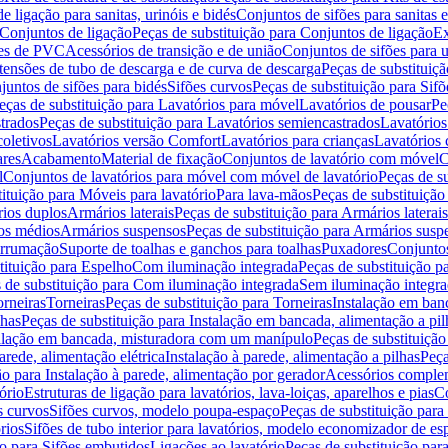
de ligação para sanitas, urinóis e bidés
Conjuntos de sifões para sanitas e
Conjuntos de ligação
Peças de substituição para Conjuntos de ligação
Ex
ões de PVC
Acessórios de transição e de união
Conjuntos de sifões para u
tensões de tubo de descarga e de curva de descarga
Peças de substituiç
juntos de sifões para bidés
Sifões curvos
Peças de substituição para Sif
eças de substituição para Lavatórios para móvel
Lavatórios de pousar
Pe
trados
Peças de substituição para Lavatórios semiencastrados
Lavatórios
coletivos
Lavatórios versão Comfort
Lavatórios para crianças
Lavatórios 
res
Acabamento
Material de fixação
Conjuntos de lavatório com móvel
C
l
Conjuntos de lavatórios para móvel com móvel de lavatório
Peças de s
ituição para Móveis para lavatório
Para lava-mãos
Peças de substituição
rios duplos
Armários laterais
Peças de substituição para Armários laterais
os médios
Armários suspensos
Peças de substituição para Armários susp
arrumação
Suporte de toalhas e ganchos para toalhas
Puxadores
Conjuntos
tituição para Espelho
Com iluminação integrada
Peças de substituição 
 de substituição para Com iluminação integrada
Sem iluminação integr
orneiras
Torneiras
Peças de substituição para Torneiras
Instalação em banc
lhas
Peças de substituição para Instalação em bancada, alimentação a pil
alação em bancada, misturadora com um manípulo
Peças de substituiçã
arede, alimentação elétrica
Instalação à parede, alimentação a pilhas
Peça
ão para Instalação à parede, alimentação por gerador
Acessórios comple
ório
Estruturas de ligação para lavatórios, lava-loiças, aparelhos e pias
Co
s curvos
Sifões curvos, modelo poupa-espaço
Peças de substituição par
rios
Sifões de tubo interior para lavatórios, modelo economizador de es
ão para Sifões embutidos
Ligações ao lavatório
Peças de substituição par