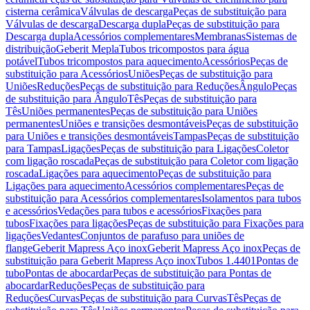
cisterna cerâmica
Válvulas de descarga
Peças de substituição para
Válvulas de descarga
Descarga dupla
Peças de substituição para
Descarga dupla
Acessórios complementares
Membranas
Sistemas de
distribuição
Geberit Mepla
Tubos tricompostos para água
potável
Tubos tricompostos para aquecimento
Acessórios
Peças de
substituição para Acessórios
Uniões
Peças de substituição para
Uniões
Reduções
Peças de substituição para Reduções
Ângulo
Peças
de substituição para Ângulo
Tês
Peças de substituição para
Tês
Uniões permanentes
Peças de substituição para Uniões
permanentes
Uniões e transições desmontáveis
Peças de substituição
para Uniões e transições desmontáveis
Tampas
Peças de substituição
para Tampas
Ligações
Peças de substituição para Ligações
Coletor
com ligação roscada
Peças de substituição para Coletor com ligação
roscada
Ligações para aquecimento
Peças de substituição para
Ligações para aquecimento
Acessórios complementares
Peças de
substituição para Acessórios complementares
Isolamentos para tubos
e acessórios
Vedações para tubos e acessórios
Fixações para
tubos
Fixações para ligações
Peças de substituição para Fixações para
ligações
Vedantes
Conjuntos de parafuso para uniões de
flange
Geberit Mapress Aço inox
Geberit Mapress Aço inox
Peças de
substituição para Geberit Mapress Aço inox
Tubos 1.4401
Pontas de
tubo
Pontas de abocardar
Peças de substituição para Pontas de
abocardar
Reduções
Peças de substituição para
Reduções
Curvas
Peças de substituição para Curvas
Tês
Peças de