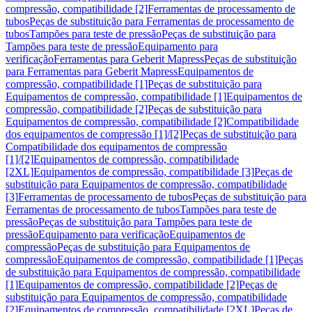
compressão, compatibilidade [2]
Ferramentas de processamento de
tubos
Peças de substituição para Ferramentas de processamento de
tubos
Tampões para teste de pressão
Peças de substituição para
Tampões para teste de pressão
Equipamento para
verificação
Ferramentas para Geberit Mapress
Peças de substituição
para Ferramentas para Geberit Mapress
Equipamentos de
compressão, compatibilidade [1]
Peças de substituição para
Equipamentos de compressão, compatibilidade [1]
Equipamentos de
compressão, compatibilidade [2]
Peças de substituição para
Equipamentos de compressão, compatibilidade [2]
Compatibilidade
dos equipamentos de compressão [1]/[2]
Peças de substituição para
Compatibilidade dos equipamentos de compressão
[1]/[2]
Equipamentos de compressão, compatibilidade
[2XL]
Equipamentos de compressão, compatibilidade [3]
Peças de
substituição para Equipamentos de compressão, compatibilidade
[3]
Ferramentas de processamento de tubos
Peças de substituição para
Ferramentas de processamento de tubos
Tampões para teste de
pressão
Peças de substituição para Tampões para teste de
pressão
Equipamento para verificação
Equipamentos de
compressão
Peças de substituição para Equipamentos de
compressão
Equipamentos de compressão, compatibilidade [1]
Peças
de substituição para Equipamentos de compressão, compatibilidade
[1]
Equipamentos de compressão, compatibilidade [2]
Peças de
substituição para Equipamentos de compressão, compatibilidade
[2]
Equipamentos de compressão, compatibilidade [2XL]
Peças de