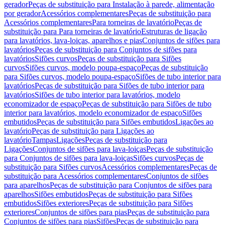
gerador
Peças de substituição para Instalação à parede, alimentação
por gerador
Acessórios complementares
Peças de substituição para
Acessórios complementares
Para torneiras de lavatório
Peças de
substituição para Para torneiras de lavatório
Estruturas de ligação
para lavatórios, lava-loiças, aparelhos e pias
Conjuntos de sifões para
lavatórios
Peças de substituição para Conjuntos de sifões para
lavatórios
Sifões curvos
Peças de substituição para Sifões
curvos
Sifões curvos, modelo poupa-espaço
Peças de substituição
para Sifões curvos, modelo poupa-espaço
Sifões de tubo interior para
lavatórios
Peças de substituição para Sifões de tubo interior para
lavatórios
Sifões de tubo interior para lavatórios, modelo
economizador de espaço
Peças de substituição para Sifões de tubo
interior para lavatórios, modelo economizador de espaço
Sifões
embutidos
Peças de substituição para Sifões embutidos
Ligações ao
lavatório
Peças de substituição para Ligações ao
lavatório
Tampas
Ligações
Peças de substituição para
Ligações
Conjuntos de sifões para lava-loiças
Peças de substituição
para Conjuntos de sifões para lava-loiças
Sifões curvos
Peças de
substituição para Sifões curvos
Acessórios complementares
Peças de
substituição para Acessórios complementares
Conjuntos de sifões
para aparelhos
Peças de substituição para Conjuntos de sifões para
aparelhos
Sifões embutidos
Peças de substituição para Sifões
embutidos
Sifões exteriores
Peças de substituição para Sifões
exteriores
Conjuntos de sifões para pias
Peças de substituição para
Conjuntos de sifões para pias
Sifões
Peças de substituição para