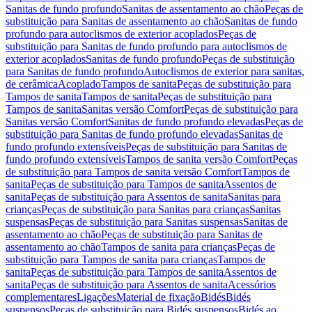
Sanitas de fundo profundo
Sanitas de assentamento ao chão
Peças de
substituição para Sanitas de assentamento ao chão
Sanitas de fundo
profundo para autoclismos de exterior acoplados
Peças de
substituição para Sanitas de fundo profundo para autoclismos de
exterior acoplados
Sanitas de fundo profundo
Peças de substituição
para Sanitas de fundo profundo
Autoclismos de exterior para sanitas,
de cerâmica
Acoplado
Tampos de sanita
Peças de substituição para
Tampos de sanita
Tampos de sanita
Peças de substituição para
Tampos de sanita
Sanitas versão Comfort
Peças de substituição para
Sanitas versão Comfort
Sanitas de fundo profundo elevadas
Peças de
substituição para Sanitas de fundo profundo elevadas
Sanitas de
fundo profundo extensíveis
Peças de substituição para Sanitas de
fundo profundo extensíveis
Tampos de sanita versão Comfort
Peças
de substituição para Tampos de sanita versão Comfort
Tampos de
sanita
Peças de substituição para Tampos de sanita
Assentos de
sanita
Peças de substituição para Assentos de sanita
Sanitas para
crianças
Peças de substituição para Sanitas para crianças
Sanitas
suspensas
Peças de substituição para Sanitas suspensas
Sanitas de
assentamento ao chão
Peças de substituição para Sanitas de
assentamento ao chão
Tampos de sanita para crianças
Peças de
substituição para Tampos de sanita para crianças
Tampos de
sanita
Peças de substituição para Tampos de sanita
Assentos de
sanita
Peças de substituição para Assentos de sanita
Acessórios
complementares
Ligações
Material de fixação
Bidés
Bidés
suspensos
Peças de substituição para Bidés suspensos
Bidés ao