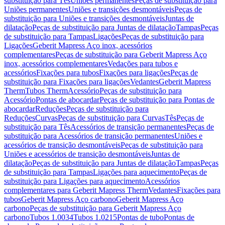
substituição para Tês
Uniões permanentes
Peças de substituição para
Uniões permanentes
Uniões e transições desmontáveis
Peças de
substituição para Uniões e transições desmontáveis
Juntas de
dilatação
Peças de substituição para Juntas de dilatação
Tampas
Peças
de substituição para Tampas
Ligações
Peças de substituição para
Ligações
Geberit Mapress Aço inox, acessórios
complementares
Peças de substituição para Geberit Mapress Aço
inox, acessórios complementares
Vedações para tubos e
acessórios
Fixações para tubos
Fixações para ligações
Peças de
substituição para Fixações para ligações
Vedantes
Geberit Mapress
Therm
Tubos Therm
Acessório
Peças de substituição para
Acessório
Pontas de abocardar
Peças de substituição para Pontas de
abocardar
Reduções
Peças de substituição para
Reduções
Curvas
Peças de substituição para Curvas
Tês
Peças de
substituição para Tês
Acessórios de transição permanentes
Peças de
substituição para Acessórios de transição permanentes
Uniões e
acessórios de transição desmontáveis
Peças de substituição para
Uniões e acessórios de transição desmontáveis
Juntas de
dilatação
Peças de substituição para Juntas de dilatação
Tampas
Peças
de substituição para Tampas
Ligações para aquecimento
Peças de
substituição para Ligações para aquecimento
Acessórios
complementares para Geberit Mapress Therm
Vedantes
Fixações para
tubos
Geberit Mapress Aço carbono
Geberit Mapress Aço
carbono
Peças de substituição para Geberit Mapress Aço
carbono
Tubos 1.0034
Tubos 1.0215
Pontas de tubo
Pontas de