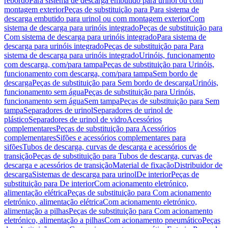
rebordo
Para sistema de descarga embutido para urinol ou com
montagem exterior
Peças de substituição para Para sistema de
descarga embutido para urinol ou com montagem exterior
Com
sistema de descarga para urinóis integrado
Peças de substituição para
Com sistema de descarga para urinóis integrado
Para sistema de
descarga para urinóis integrado
Peças de substituição para Para
sistema de descarga para urinóis integrado
Urinóis, funcionamento
com descarga, com/para tampa
Peças de substituição para Urinóis,
funcionamento com descarga, com/para tampa
Sem bordo de
descarga
Peças de substituição para Sem bordo de descarga
Urinóis,
funcionamento sem água
Peças de substituição para Urinóis,
funcionamento sem água
Sem tampa
Peças de substituição para Sem
tampa
Separadores de urinol
Separadores de urinol de
plástico
Separadores de urinol de vidro
Acessórios
complementares
Peças de substituição para Acessórios
complementares
Sifões e acessórios complementares para
sifões
Tubos de descarga, curvas de descarga e acessórios de
transição
Peças de substituição para Tubos de descarga, curvas de
descarga e acessórios de transição
Material de fixação
Distribuidor de
descarga
Sistemas de descarga para urinol
De interior
Peças de
substituição para De interior
Com acionamento eletrónico,
alimentação elétrica
Peças de substituição para Com acionamento
eletrónico, alimentação elétrica
Com acionamento eletrónico,
alimentação a pilhas
Peças de substituição para Com acionamento
eletrónico, alimentação a pilhas
Com acionamento pneumático
Peças