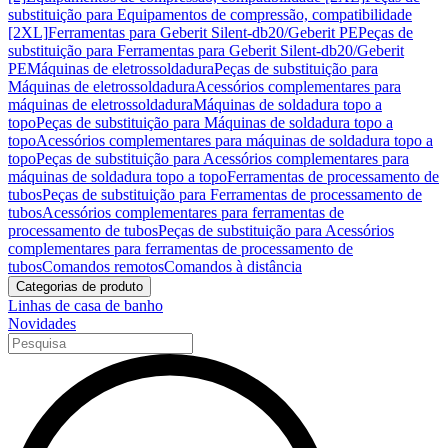
substituição para Equipamentos de compressão, compatibilidade
[2XL]
Ferramentas para Geberit Silent-db20/Geberit PE
Peças de
substituição para Ferramentas para Geberit Silent-db20/Geberit
PE
Máquinas de eletrossoldadura
Peças de substituição para
Máquinas de eletrossoldadura
Acessórios complementares para
máquinas de eletrossoldadura
Máquinas de soldadura topo a
topo
Peças de substituição para Máquinas de soldadura topo a
topo
Acessórios complementares para máquinas de soldadura topo a
topo
Peças de substituição para Acessórios complementares para
máquinas de soldadura topo a topo
Ferramentas de processamento de
tubos
Peças de substituição para Ferramentas de processamento de
tubos
Acessórios complementares para ferramentas de
processamento de tubos
Peças de substituição para Acessórios
complementares para ferramentas de processamento de
tubos
Comandos remotos
Comandos à distância
Categorias de produto
Linhas de casa de banho
Novidades