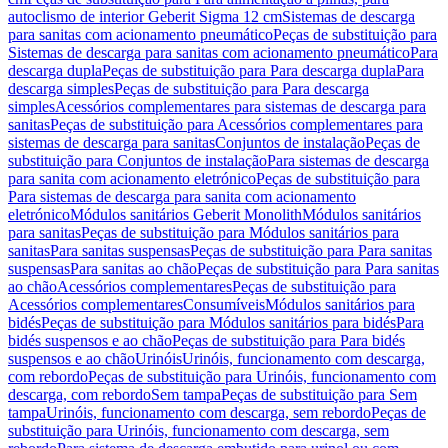
autoclismo de interior Geberit Sigma 12 cm
Sistemas de descarga
para sanitas com acionamento pneumático
Peças de substituição para
Sistemas de descarga para sanitas com acionamento pneumático
Para
descarga dupla
Peças de substituição para Para descarga dupla
Para
descarga simples
Peças de substituição para Para descarga
simples
Acessórios complementares para sistemas de descarga para
sanitas
Peças de substituição para Acessórios complementares para
sistemas de descarga para sanitas
Conjuntos de instalação
Peças de
substituição para Conjuntos de instalação
Para sistemas de descarga
para sanita com acionamento eletrónico
Peças de substituição para
Para sistemas de descarga para sanita com acionamento
eletrónico
Módulos sanitários Geberit Monolith
Módulos sanitários
para sanitas
Peças de substituição para Módulos sanitários para
sanitas
Para sanitas suspensas
Peças de substituição para Para sanitas
suspensas
Para sanitas ao chão
Peças de substituição para Para sanitas
ao chão
Acessórios complementares
Peças de substituição para
Acessórios complementares
Consumíveis
Módulos sanitários para
bidés
Peças de substituição para Módulos sanitários para bidés
Para
bidés suspensos e ao chão
Peças de substituição para Para bidés
suspensos e ao chão
Urinóis
Urinóis, funcionamento com descarga,
com rebordo
Peças de substituição para Urinóis, funcionamento com
descarga, com rebordo
Sem tampa
Peças de substituição para Sem
tampa
Urinóis, funcionamento com descarga, sem rebordo
Peças de
substituição para Urinóis, funcionamento com descarga, sem