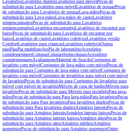
Lavatórios
Lavatórios duplos
Lavatórios para móvel
Peças de
substituição para Lavatórios para móvel
Lavatórios de pousar
Peças
de substituição para Lavatórios de pousar
Lava-mãos
Peças de
substituição para Lava-mãos
Lava-mãos de canto
Lavatórios
semiencastrados
Peças de substituição para Lavatórios
semiencastrados
Lavatórios encastrados
Lavatórios de encastrar por
baixo
Peças de substituição para Lavatórios de encastrar por
baixo
Lavatórios de canto
Lavatórios coletivos
Lavatórios versão
Comfort
Lavatórios para crianças
Lavatórios coletivos
Outras
pias
Pias
Pia multifunções
Pia de laboratório
Acessórios
complementares
Colunas
Colunas
Semicolunas
Acessórios
complementares
Acabamento
Material de fixação
Conjuntos de
lavatório com móvel
Conjuntos de lava-mãos com móvel
Peças de
substituição para Conjuntos de lava-mãos com móvel
Conjuntos de
lavatório com móvel
Conjuntos de lavatórios para móvel com móvel
de lavatório
Peças de substituição para Conjuntos de lavatórios para
móvel com móvel de lavatório
Móveis de casa de banho
Móveis para
lavatório
Peças de substituição para Móveis para lavatório
Para lava-
mãos
Peças de substituição para Para lava-mãos
Para lavatórios
Peças
de substituição para Para lavatórios
Para lavatórios duplos
Peças de
substituição para Para lavatórios duplos
Armários laterais
Peças de
substituição para Armários laterais
Armários laterais baixos
Peças de
substituição para Armários laterais baixos
Armários altos
Peças de
substituição para Armários altos
Armários médios
Armários
suspensos
Peças de substituição para Armários suspensos
Outro