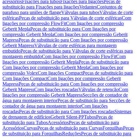
acessórios
Fixações para tubos
Fixações para ligações
Peças de
substituição para Fixações para ligações
Vedantes
Conjuntos de
parafuso para uniões de flange
Válvulas para tubos
Válvulas de corte
esféricas
Peças de substituição para Válvulas de corte esféricas
Com
ligações por compressão FlowFit
Com ligações por compressão
Geberit Mepla
Peças de substituição para Com ligações por
compressão Geberit Mepla
Com ligações por compressão Geberit
Mapress
Peças de substituição para Com ligações por compressão
Geberit Mapress
Válvulas de corte esféricas para montagem
embutido
Peças de substituição para Válvulas de corte esféricas para
montagem embutido
Com ligações por compressão FlowFit
Com
ligações por compressão Geberit Mepla
Peças de substituição para
Com ligações por compressão Geberit Mepla
Com ligações por
compressão Volex
Com ligações Compact
Peças de substituição para
Com ligações Compact
Com ligações por compressão Geberit
Mapress
Peças de substituição para Com ligações por compressão
Geberit Mapress
Com ligações roscadas
Válvulas de retenção
Com
ligações por compressão Geberit Mapress
Secções de contador de
água para montagem interior
Peças de substituição para Secções de
contador de água para montagem interior
Com ligações
roscadas
Peças de substituição para Com ligações roscadas
Sistemas
de drenagem de edifícios
Geberit Silent-PP
Tubos
Peças de
substituição para Tubos
Acessórios
Peças de substituição para
Acessórios
Curvas
Peças de substituição para Curvas
Forquilhas
Peças
de substituição para Forquilhas
Reduções
Peças de substituição para