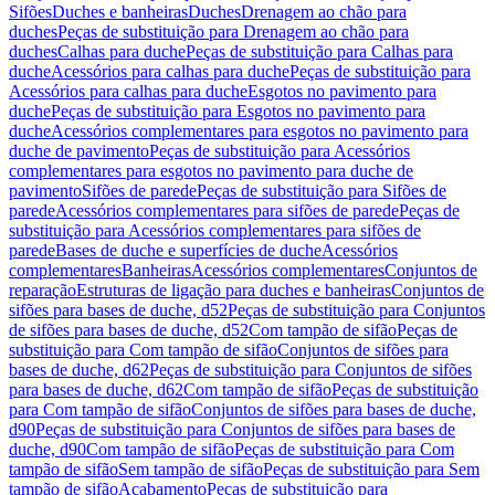
Sifões
Duches e banheiras
Duches
Drenagem ao chão para
duches
Peças de substituição para Drenagem ao chão para
duches
Calhas para duche
Peças de substituição para Calhas para
duche
Acessórios para calhas para duche
Peças de substituição para
Acessórios para calhas para duche
Esgotos no pavimento para
duche
Peças de substituição para Esgotos no pavimento para
duche
Acessórios complementares para esgotos no pavimento para
duche de pavimento
Peças de substituição para Acessórios
complementares para esgotos no pavimento para duche de
pavimento
Sifões de parede
Peças de substituição para Sifões de
parede
Acessórios complementares para sifões de parede
Peças de
substituição para Acessórios complementares para sifões de
parede
Bases de duche e superfícies de duche
Acessórios
complementares
Banheiras
Acessórios complementares
Conjuntos de
reparação
Estruturas de ligação para duches e banheiras
Conjuntos de
sifões para bases de duche, d52
Peças de substituição para Conjuntos
de sifões para bases de duche, d52
Com tampão de sifão
Peças de
substituição para Com tampão de sifão
Conjuntos de sifões para
bases de duche, d62
Peças de substituição para Conjuntos de sifões
para bases de duche, d62
Com tampão de sifão
Peças de substituição
para Com tampão de sifão
Conjuntos de sifões para bases de duche,
d90
Peças de substituição para Conjuntos de sifões para bases de
duche, d90
Com tampão de sifão
Peças de substituição para Com
tampão de sifão
Sem tampão de sifão
Peças de substituição para Sem
tampão de sifão
Acabamento
Peças de substituição para