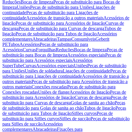
Reduções
Bocas de limpeza
Peças de substituição para Bocas de
limpeza
Uniões
Peças de substituição para Uniões
Ligações de
continuidade
Peças de substituição para Ligações de
continuidade
Acessórios de transição a outros materiais
Acessórios de
ligação
Peças de substituição para Acessórios de ligação
Curvas de
descarga
Peças de substituição para Curvas de descarga
Tubos de
ligação
Peças de substituição para Tubos de ligação
Acessórios
complementares
Abraçadeiras
Tampas
Consumíveis
Geberit
PE
Tubos
Acessórios
Peças de substituição para
Acessórios
Curvas
Forquilhas
Reduções
Bocas de limpeza
Peças de
substituição para Bocas de limpeza
Acessórios especiais
Peças de
substituição para Acessórios especiais
Acessórios
SuperTube
Curvas
Acessórios especiais
Uniões
Peças de substituição
para Uniões
Uniões de soldadura
Ligações de continuidade
Peças de
substituição para Ligações de continuidade
Acessórios de transição a
outros materiais
Peças de substituição para Acessórios de transição a
outros materiais
Conexões roscadas
Peças de substituição para
Conexões roscadas
Uniões de flange
Acessórios de ligação
Peças de
substituição para Acessórios de ligação
Curvas de descarga
Peças de
substituição para Curvas de descarga
Golas de sanita ao chão
Peças
de substituição para Golas de sanita ao chão
Tubos de ligação
Peças
de substituição para Tubos de ligação
Sifões curvos
Peças de
substituição para Sifões curvos
Sifões de sucção
Peças de substituição
para Sifões de sucção
Acessórios
complementares
Abraçadeiras
Fixações para