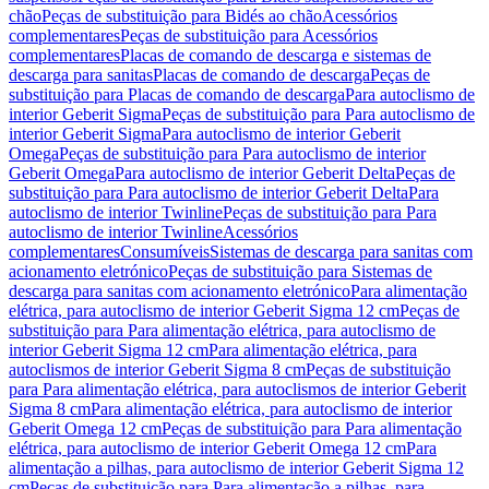
chão
Peças de substituição para Bidés ao chão
Acessórios
complementares
Peças de substituição para Acessórios
complementares
Placas de comando de descarga e sistemas de
descarga para sanitas
Placas de comando de descarga
Peças de
substituição para Placas de comando de descarga
Para autoclismo de
interior Geberit Sigma
Peças de substituição para Para autoclismo de
interior Geberit Sigma
Para autoclismo de interior Geberit
Omega
Peças de substituição para Para autoclismo de interior
Geberit Omega
Para autoclismo de interior Geberit Delta
Peças de
substituição para Para autoclismo de interior Geberit Delta
Para
autoclismo de interior Twinline
Peças de substituição para Para
autoclismo de interior Twinline
Acessórios
complementares
Consumíveis
Sistemas de descarga para sanitas com
acionamento eletrónico
Peças de substituição para Sistemas de
descarga para sanitas com acionamento eletrónico
Para alimentação
elétrica, para autoclismo de interior Geberit Sigma 12 cm
Peças de
substituição para Para alimentação elétrica, para autoclismo de
interior Geberit Sigma 12 cm
Para alimentação elétrica, para
autoclismos de interior Geberit Sigma 8 cm
Peças de substituição
para Para alimentação elétrica, para autoclismos de interior Geberit
Sigma 8 cm
Para alimentação elétrica, para autoclismo de interior
Geberit Omega 12 cm
Peças de substituição para Para alimentação
elétrica, para autoclismo de interior Geberit Omega 12 cm
Para
alimentação a pilhas, para autoclismo de interior Geberit Sigma 12
cm
Peças de substituição para Para alimentação a pilhas, para