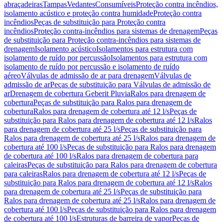
abraçadeiras
Tampas
Vedantes
Consumíveis
Proteção contra incêndios,
isolamento acústico e proteção contra humidade
Proteção contra
incêndios
Peças de substituição para Proteção contra
incêndios
Proteção contra-incêndios para sistemas de drenagem
Peças
de substituição para Proteção contra-incêndios para sistemas de
drenagem
Isolamento acústico
Isolamentos para estrutura com
isolamento de ruído por percussão
Isolamentos para estrutura com
isolamento de ruído por percussão e isolamento de ruído
aéreo
Válvulas de admissão de ar para drenagem
Válvulas de
admissão de ar
Peças de substituição para Válvulas de admissão de
ar
Drenagem de cobertura Geberit Pluvia
Ralos para drenagem de
cobertura
Peças de substituição para Ralos para drenagem de
cobertura
Ralos para drenagem de cobertura até 12 l/s
Peças de
substituição para Ralos para drenagem de cobertura até 12 l/s
Ralos
para drenagem de cobertura até 25 l/s
Peças de substituição para
Ralos para drenagem de cobertura até 25 l/s
Ralos para drenagem de
cobertura até 100 l/s
Peças de substituição para Ralos para drenagem
de cobertura até 100 l/s
Ralos para drenagem de cobertura para
caleiras
Peças de substituição para Ralos para drenagem de cobertura
para caleiras
Ralos para drenagem de cobertura até 12 l/s
Peças de
substituição para Ralos para drenagem de cobertura até 12 l/s
Ralos
para drenagem de cobertura até 25 l/s
Peças de substituição para
Ralos para drenagem de cobertura até 25 l/s
Ralos para drenagem de
cobertura até 100 l/s
Peças de substituição para Ralos para drenagem
de cobertura até 100 l/s
Estruturas de barreira de vapor
Peças de