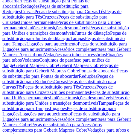
abocardar
Peças de substituição para Pontas de
abocardar
Reduções
Peças de substituição para
Reduções
Curvas
Peças de substituição para Curvas
Tês
Peças de
substituição para Tês
Cruzetas
Peças de substituição para
Cruzetas
Uniões permanentes
Peças de substituição para Uniões
permanentes
Uniões e transições desmontáveis
Peças de substituição
para Uniões e transições desmontáveis
Juntas de dilatação
Peças de
substituição para Juntas de dilatação
Tampas
Peças de substituição
para Tampas
Ligações para aquecimento
Peças de substituição para
Ligações para aquecimento
Acessórios complementares para Geberit
Mapress Aço carbono
Vedações para tubos e acessórios
Fixações
para tubos
Vedantes
Conjuntos de parafuso para uniões de
flange
Geberit Mapress Cobre
Geberit Mapress Cobre
Peças de
substituição para Geberit Mapress Cobre
Pontas de abocardar
Peças
de substituição para Pontas de abocardar
Reduções
Peças de
substituição para Reduções
Curvas
Peças de substituição para
Curvas
Tês
Peças de substituição para Tês
Cruzetas
Peças de
substituição para Cruzetas
Uniões permanentes
Peças de substituição
para Uniões permanentes
Uniões e transições desmontáveis
Peças de
substituição para Uniões e transições desmontáveis
Tampas
Peças de
substituição para Tampas
Ligações
Peças de substituição para
Ligações
Ligações para aquecimento
Peças de substituição para
Ligações para aquecimento
Acessórios complementares para Geberit
Mapress Cobre
Peças de substituição para Acessórios
complementares para Geberit Mapress Cobre
Vedações para tubos e