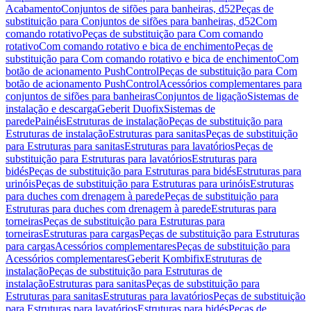
Acabamento
Conjuntos de sifões para banheiras, d52
Peças de
substituição para Conjuntos de sifões para banheiras, d52
Com
comando rotativo
Peças de substituição para Com comando
rotativo
Com comando rotativo e bica de enchimento
Peças de
substituição para Com comando rotativo e bica de enchimento
Com
botão de acionamento PushControl
Peças de substituição para Com
botão de acionamento PushControl
Acessórios complementares para
conjuntos de sifões para banheiras
Conjuntos de ligação
Sistemas de
instalação e descarga
Geberit Duofix
Sistemas de
parede
Painéis
Estruturas de instalação
Peças de substituição para
Estruturas de instalação
Estruturas para sanitas
Peças de substituição
para Estruturas para sanitas
Estruturas para lavatórios
Peças de
substituição para Estruturas para lavatórios
Estruturas para
bidés
Peças de substituição para Estruturas para bidés
Estruturas para
urinóis
Peças de substituição para Estruturas para urinóis
Estruturas
para duches com drenagem à parede
Peças de substituição para
Estruturas para duches com drenagem à parede
Estruturas para
torneiras
Peças de substituição para Estruturas para
torneiras
Estruturas para cargas
Peças de substituição para Estruturas
para cargas
Acessórios complementares
Peças de substituição para
Acessórios complementares
Geberit Kombifix
Estruturas de
instalação
Peças de substituição para Estruturas de
instalação
Estruturas para sanitas
Peças de substituição para
Estruturas para sanitas
Estruturas para lavatórios
Peças de substituição
para Estruturas para lavatórios
Estruturas para bidés
Peças de