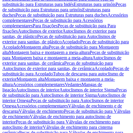
substituição para Estruturas para bidés
Estruturas para urinóis
Peças
de substituição para Estruturas para urinóis
Estruturas para
duches
Peças de substituição para Estruturas para duches
Acessórios
complementares
Peças de substituição para Acessórios
complementares
Para fixações
Peças de substituição para Para
fixações
Autoclismos de exterior
Autoclismos de exterior para
sanitas, de plástico
Peças de substituição para Autoclismos de
exterior para sanitas, de plástico
Acoplado
Peças de substituição para
Acoplado
Montagem alta
Peças de substituição para Montagem
alta
Montagem baixa e montagem a meia-altura
Peças de substituição
para Montagem baixa e montagem a meia-altura
Autoclismos de
exterior para sanitas, de cerâmica
Peças de substituição para
Autoclismos de exterior para sanitas, de cerâmica
Acoplado
Peças de
substituição para Acoplado
Tubos de descarga para autoclismo de
exterior
Montagem alta
Montagem baixa e montagem a meia-
altura
Acessórios complementares
Vedantes
Mangas de
ligação
Autoclismos de interior
Autoclismos de interior Sigma
Peças
de substituição para Autoclismos de interior Sigma
Autoclismos de
interior Omega
Peças de substituição para Autoclismos de interior
Omega
Acessórios complementares
Válvulas de enchimento e de
descarga
Válvulas de enchimento
Peças de substituição para Válvulas
de enchimento
Válvulas de enchimento para autoclismo de
interior
Peças de substituição para Válvulas de enchimento para
autoclismo de interior
Válvulas de enchimento para cisterna
cerâmica
Peças de substituição para Válvulas de enchimento para