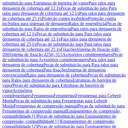
substituição para Estruturas de barreira de vapor
Para ralos para
drenagem de cobertura até 12 l/s
Peças de substituição para Para
ralos para drenagem de cobertura até 12 l/s
Para ralos para drenagem
de cobertura até 25 l/s
Proteção contra incêndios
Proteção contra
incêndios para sistemas de drenagem
Ralos de emergência
Peças de
substituição para Ralos de emergência
Para ralos para drenagem de
cobertura até 12 l/s
Peças de substituição para Para ralos para
drenagem de cobertura até 12 l/s
Para ralos para drenagem de
cobertura até 25 l/s
Peças de substituição para Para ralos para
drenagem de cobertura até 25 l/s
Fixações
Sistema de fixação d40–
200
Sistema de fixação d250–315
Acessórios complementares
Peças
de substituição para Acessórios complementares
Para ralos para
drenagem de cobertura
Peças de substituição para Para ralos para
drenagem de cobertura
Para fixações
Sistema de drenagem
convencional
Ralos para drenagem de cobertura
Peças de substituição
para Ralos para drenagem de cobertura
Estruturas de barreira de
vapor
Peças de substituição para Estruturas de barreira de
vapor
Acessórios
complementares
Ferramentas
Ferramentas
Ferramentas para Geberit
Mepla
Peças de substituição para Ferramentas para Geberit
Mepla
Ferramentas de compressão manual
Peças de substituição para
Ferramentas de compressão manual
Equipamentos de compressão,
compatibilidade [1]
Peças de substituição para Equipamentos de
compressão, compatibilidade [1]
Equipamentos de compressão,
compatibilidade [2]
Peças de substituição para Equipamentos de