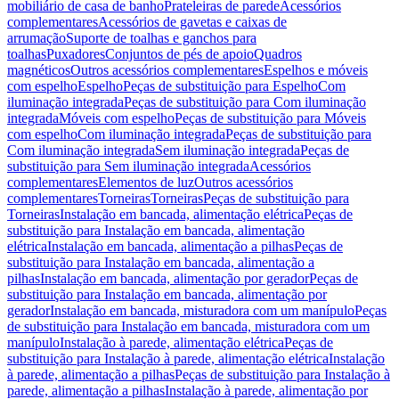
mobiliário de casa de banho
Prateleiras de parede
Acessórios
complementares
Acessórios de gavetas e caixas de
arrumação
Suporte de toalhas e ganchos para
toalhas
Puxadores
Conjuntos de pés de apoio
Quadros
magnéticos
Outros acessórios complementares
Espelhos e móveis
com espelho
Espelho
Peças de substituição para Espelho
Com
iluminação integrada
Peças de substituição para Com iluminação
integrada
Móveis com espelho
Peças de substituição para Móveis
com espelho
Com iluminação integrada
Peças de substituição para
Com iluminação integrada
Sem iluminação integrada
Peças de
substituição para Sem iluminação integrada
Acessórios
complementares
Elementos de luz
Outros acessórios
complementares
Torneiras
Torneiras
Peças de substituição para
Torneiras
Instalação em bancada, alimentação elétrica
Peças de
substituição para Instalação em bancada, alimentação
elétrica
Instalação em bancada, alimentação a pilhas
Peças de
substituição para Instalação em bancada, alimentação a
pilhas
Instalação em bancada, alimentação por gerador
Peças de
substituição para Instalação em bancada, alimentação por
gerador
Instalação em bancada, misturadora com um manípulo
Peças
de substituição para Instalação em bancada, misturadora com um
manípulo
Instalação à parede, alimentação elétrica
Peças de
substituição para Instalação à parede, alimentação elétrica
Instalação
à parede, alimentação a pilhas
Peças de substituição para Instalação à
parede, alimentação a pilhas
Instalação à parede, alimentação por