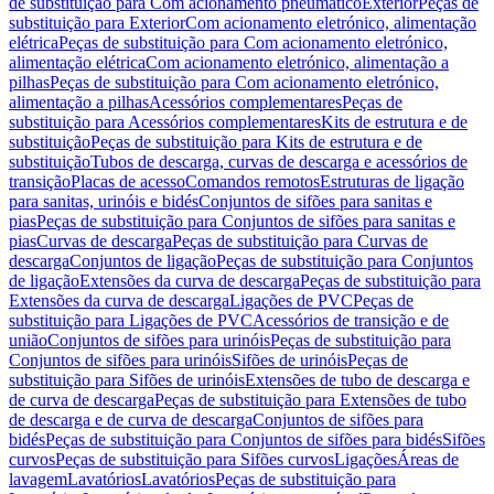
de substituição para Com acionamento pneumático
Exterior
Peças de
substituição para Exterior
Com acionamento eletrónico, alimentação
elétrica
Peças de substituição para Com acionamento eletrónico,
alimentação elétrica
Com acionamento eletrónico, alimentação a
pilhas
Peças de substituição para Com acionamento eletrónico,
alimentação a pilhas
Acessórios complementares
Peças de
substituição para Acessórios complementares
Kits de estrutura e de
substituição
Peças de substituição para Kits de estrutura e de
substituição
Tubos de descarga, curvas de descarga e acessórios de
transição
Placas de acesso
Comandos remotos
Estruturas de ligação
para sanitas, urinóis e bidés
Conjuntos de sifões para sanitas e
pias
Peças de substituição para Conjuntos de sifões para sanitas e
pias
Curvas de descarga
Peças de substituição para Curvas de
descarga
Conjuntos de ligação
Peças de substituição para Conjuntos
de ligação
Extensões da curva de descarga
Peças de substituição para
Extensões da curva de descarga
Ligações de PVC
Peças de
substituição para Ligações de PVC
Acessórios de transição e de
união
Conjuntos de sifões para urinóis
Peças de substituição para
Conjuntos de sifões para urinóis
Sifões de urinóis
Peças de
substituição para Sifões de urinóis
Extensões de tubo de descarga e
de curva de descarga
Peças de substituição para Extensões de tubo
de descarga e de curva de descarga
Conjuntos de sifões para
bidés
Peças de substituição para Conjuntos de sifões para bidés
Sifões
curvos
Peças de substituição para Sifões curvos
Ligações
Áreas de
lavagem
Lavatórios
Lavatórios
Peças de substituição para