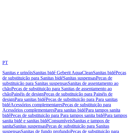
PT
Sanitas e urinóis
Sanitas bidé Geberit AquaClean
Sanitas bidé
Peças
de substituição para Sanitas bidé
Sanitas suspensas
Peças de
substituição para Sanitas suspensas
Sanitas de assentamento ao
chão
Peças de substituição para Sanitas de assentamento ao
chão
Painéis de design
Peças de substituição para Painéis de
design
Para sanitas bidé
Peças de substituição para Para sanitas
bidé
Acessórios complementares
Peças de substituição para
Acessórios complementares
Para sanitas bidé
Para tampos sanita
bidé
Peças de substituição para Para tampos sanita bidé
Para tampos
sanita bidé e sanitas bidé
Consumíveis
Sanitas e tampos de
sanita
Sanitas suspensas
Peças de substituição para Sanitas
suspensas
Sanitas de fundo profundo
Peças de substituição para