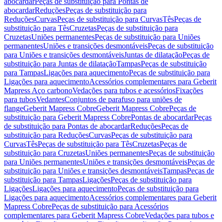
abocardar
Peças de substituição para Pontas de
abocardar
Reduções
Peças de substituição para
Reduções
Curvas
Peças de substituição para Curvas
Tês
Peças de
substituição para Tês
Cruzetas
Peças de substituição para
Cruzetas
Uniões permanentes
Peças de substituição para Uniões
permanentes
Uniões e transições desmontáveis
Peças de substituição
para Uniões e transições desmontáveis
Juntas de dilatação
Peças de
substituição para Juntas de dilatação
Tampas
Peças de substituição
para Tampas
Ligações para aquecimento
Peças de substituição para
Ligações para aquecimento
Acessórios complementares para Geberit
Mapress Aço carbono
Vedações para tubos e acessórios
Fixações
para tubos
Vedantes
Conjuntos de parafuso para uniões de
flange
Geberit Mapress Cobre
Geberit Mapress Cobre
Peças de
substituição para Geberit Mapress Cobre
Pontas de abocardar
Peças
de substituição para Pontas de abocardar
Reduções
Peças de
substituição para Reduções
Curvas
Peças de substituição para
Curvas
Tês
Peças de substituição para Tês
Cruzetas
Peças de
substituição para Cruzetas
Uniões permanentes
Peças de substituição
para Uniões permanentes
Uniões e transições desmontáveis
Peças de
substituição para Uniões e transições desmontáveis
Tampas
Peças de
substituição para Tampas
Ligações
Peças de substituição para
Ligações
Ligações para aquecimento
Peças de substituição para
Ligações para aquecimento
Acessórios complementares para Geberit
Mapress Cobre
Peças de substituição para Acessórios
complementares para Geberit Mapress Cobre
Vedações para tubos e