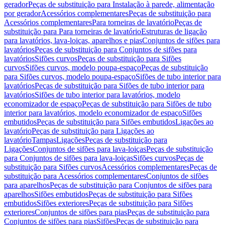
gerador
Peças de substituição para Instalação à parede, alimentação
por gerador
Acessórios complementares
Peças de substituição para
Acessórios complementares
Para torneiras de lavatório
Peças de
substituição para Para torneiras de lavatório
Estruturas de ligação
para lavatórios, lava-loiças, aparelhos e pias
Conjuntos de sifões para
lavatórios
Peças de substituição para Conjuntos de sifões para
lavatórios
Sifões curvos
Peças de substituição para Sifões
curvos
Sifões curvos, modelo poupa-espaço
Peças de substituição
para Sifões curvos, modelo poupa-espaço
Sifões de tubo interior para
lavatórios
Peças de substituição para Sifões de tubo interior para
lavatórios
Sifões de tubo interior para lavatórios, modelo
economizador de espaço
Peças de substituição para Sifões de tubo
interior para lavatórios, modelo economizador de espaço
Sifões
embutidos
Peças de substituição para Sifões embutidos
Ligações ao
lavatório
Peças de substituição para Ligações ao
lavatório
Tampas
Ligações
Peças de substituição para
Ligações
Conjuntos de sifões para lava-loiças
Peças de substituição
para Conjuntos de sifões para lava-loiças
Sifões curvos
Peças de
substituição para Sifões curvos
Acessórios complementares
Peças de
substituição para Acessórios complementares
Conjuntos de sifões
para aparelhos
Peças de substituição para Conjuntos de sifões para
aparelhos
Sifões embutidos
Peças de substituição para Sifões
embutidos
Sifões exteriores
Peças de substituição para Sifões
exteriores
Conjuntos de sifões para pias
Peças de substituição para
Conjuntos de sifões para pias
Sifões
Peças de substituição para