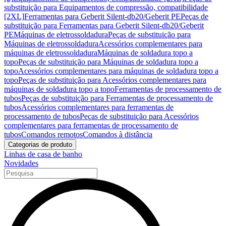
substituição para Equipamentos de compressão, compatibilidade
[2XL]
Ferramentas para Geberit Silent-db20/Geberit PE
Peças de
substituição para Ferramentas para Geberit Silent-db20/Geberit
PE
Máquinas de eletrossoldadura
Peças de substituição para
Máquinas de eletrossoldadura
Acessórios complementares para
máquinas de eletrossoldadura
Máquinas de soldadura topo a
topo
Peças de substituição para Máquinas de soldadura topo a
topo
Acessórios complementares para máquinas de soldadura topo a
topo
Peças de substituição para Acessórios complementares para
máquinas de soldadura topo a topo
Ferramentas de processamento de
tubos
Peças de substituição para Ferramentas de processamento de
tubos
Acessórios complementares para ferramentas de
processamento de tubos
Peças de substituição para Acessórios
complementares para ferramentas de processamento de
tubos
Comandos remotos
Comandos à distância
Categorias de produto
Linhas de casa de banho
Novidades