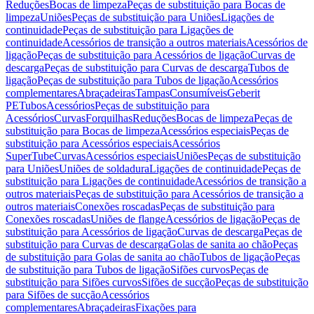
Reduções
Bocas de limpeza
Peças de substituição para Bocas de
limpeza
Uniões
Peças de substituição para Uniões
Ligações de
continuidade
Peças de substituição para Ligações de
continuidade
Acessórios de transição a outros materiais
Acessórios de
ligação
Peças de substituição para Acessórios de ligação
Curvas de
descarga
Peças de substituição para Curvas de descarga
Tubos de
ligação
Peças de substituição para Tubos de ligação
Acessórios
complementares
Abraçadeiras
Tampas
Consumíveis
Geberit
PE
Tubos
Acessórios
Peças de substituição para
Acessórios
Curvas
Forquilhas
Reduções
Bocas de limpeza
Peças de
substituição para Bocas de limpeza
Acessórios especiais
Peças de
substituição para Acessórios especiais
Acessórios
SuperTube
Curvas
Acessórios especiais
Uniões
Peças de substituição
para Uniões
Uniões de soldadura
Ligações de continuidade
Peças de
substituição para Ligações de continuidade
Acessórios de transição a
outros materiais
Peças de substituição para Acessórios de transição a
outros materiais
Conexões roscadas
Peças de substituição para
Conexões roscadas
Uniões de flange
Acessórios de ligação
Peças de
substituição para Acessórios de ligação
Curvas de descarga
Peças de
substituição para Curvas de descarga
Golas de sanita ao chão
Peças
de substituição para Golas de sanita ao chão
Tubos de ligação
Peças
de substituição para Tubos de ligação
Sifões curvos
Peças de
substituição para Sifões curvos
Sifões de sucção
Peças de substituição
para Sifões de sucção
Acessórios
complementares
Abraçadeiras
Fixações para