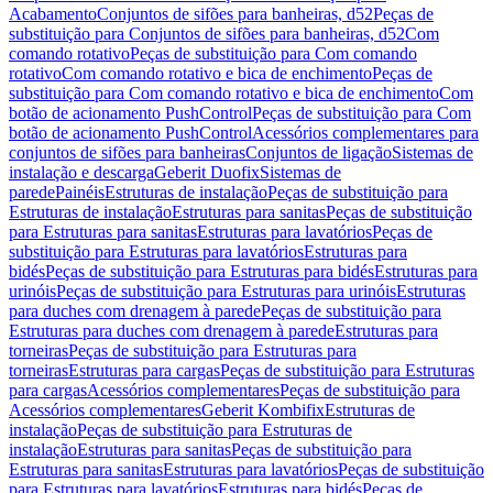
Acabamento
Conjuntos de sifões para banheiras, d52
Peças de
substituição para Conjuntos de sifões para banheiras, d52
Com
comando rotativo
Peças de substituição para Com comando
rotativo
Com comando rotativo e bica de enchimento
Peças de
substituição para Com comando rotativo e bica de enchimento
Com
botão de acionamento PushControl
Peças de substituição para Com
botão de acionamento PushControl
Acessórios complementares para
conjuntos de sifões para banheiras
Conjuntos de ligação
Sistemas de
instalação e descarga
Geberit Duofix
Sistemas de
parede
Painéis
Estruturas de instalação
Peças de substituição para
Estruturas de instalação
Estruturas para sanitas
Peças de substituição
para Estruturas para sanitas
Estruturas para lavatórios
Peças de
substituição para Estruturas para lavatórios
Estruturas para
bidés
Peças de substituição para Estruturas para bidés
Estruturas para
urinóis
Peças de substituição para Estruturas para urinóis
Estruturas
para duches com drenagem à parede
Peças de substituição para
Estruturas para duches com drenagem à parede
Estruturas para
torneiras
Peças de substituição para Estruturas para
torneiras
Estruturas para cargas
Peças de substituição para Estruturas
para cargas
Acessórios complementares
Peças de substituição para
Acessórios complementares
Geberit Kombifix
Estruturas de
instalação
Peças de substituição para Estruturas de
instalação
Estruturas para sanitas
Peças de substituição para
Estruturas para sanitas
Estruturas para lavatórios
Peças de substituição
para Estruturas para lavatórios
Estruturas para bidés
Peças de