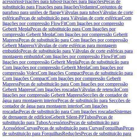
acessórios
Fixações para tubos
Fixações para ligações
Peças de
substituição para Fixações para ligações
Vedantes
Conjuntos de
parafuso para uniões de flange
Válvulas para tubos
Válvulas de corte
esféricas
Peças de substituição para Válvulas de corte esféricas
Com
ligações por compressão FlowFit
Com ligações por compressão
Geberit Mepla
Peças de substituição para Com ligações por
compressão Geberit Mepla
Com ligações por compressão Geberit
Mapress
Peças de substituição para Com ligações por compressão
Geberit Mapress
Válvulas de corte esféricas para montagem
embutido
Peças de substituição para Válvulas de corte esféricas para
montagem embutido
Com ligações por compressão FlowFit
Com
ligações por compressão Geberit Mepla
Peças de substituição para
Com ligações por compressão Geberit Mepla
Com ligações por
compressão Volex
Com ligações Compact
Peças de substituição para
Com ligações Compact
Com ligações por compressão Geberit
Mapress
Peças de substituição para Com ligações por compressão
Geberit Mapress
Com ligações roscadas
Válvulas de retenção
Com
ligações por compressão Geberit Mapress
Secções de contador de
água para montagem interior
Peças de substituição para Secções de
contador de água para montagem interior
Com ligações
roscadas
Peças de substituição para Com ligações roscadas
Sistemas
de drenagem de edifícios
Geberit Silent-PP
Tubos
Peças de
substituição para Tubos
Acessórios
Peças de substituição para
Acessórios
Curvas
Peças de substituição para Curvas
Forquilhas
Peças
de substituição para Forquilhas
Reduções
Peças de substituição para