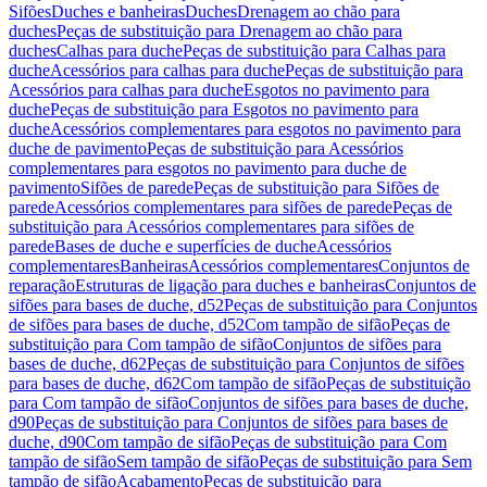
Sifões
Duches e banheiras
Duches
Drenagem ao chão para
duches
Peças de substituição para Drenagem ao chão para
duches
Calhas para duche
Peças de substituição para Calhas para
duche
Acessórios para calhas para duche
Peças de substituição para
Acessórios para calhas para duche
Esgotos no pavimento para
duche
Peças de substituição para Esgotos no pavimento para
duche
Acessórios complementares para esgotos no pavimento para
duche de pavimento
Peças de substituição para Acessórios
complementares para esgotos no pavimento para duche de
pavimento
Sifões de parede
Peças de substituição para Sifões de
parede
Acessórios complementares para sifões de parede
Peças de
substituição para Acessórios complementares para sifões de
parede
Bases de duche e superfícies de duche
Acessórios
complementares
Banheiras
Acessórios complementares
Conjuntos de
reparação
Estruturas de ligação para duches e banheiras
Conjuntos de
sifões para bases de duche, d52
Peças de substituição para Conjuntos
de sifões para bases de duche, d52
Com tampão de sifão
Peças de
substituição para Com tampão de sifão
Conjuntos de sifões para
bases de duche, d62
Peças de substituição para Conjuntos de sifões
para bases de duche, d62
Com tampão de sifão
Peças de substituição
para Com tampão de sifão
Conjuntos de sifões para bases de duche,
d90
Peças de substituição para Conjuntos de sifões para bases de
duche, d90
Com tampão de sifão
Peças de substituição para Com
tampão de sifão
Sem tampão de sifão
Peças de substituição para Sem
tampão de sifão
Acabamento
Peças de substituição para