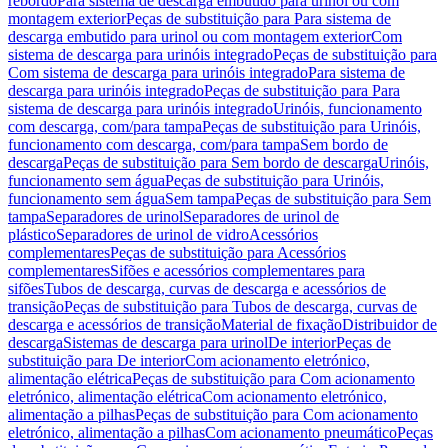
rebordo
Para sistema de descarga embutido para urinol ou com
montagem exterior
Peças de substituição para Para sistema de
descarga embutido para urinol ou com montagem exterior
Com
sistema de descarga para urinóis integrado
Peças de substituição para
Com sistema de descarga para urinóis integrado
Para sistema de
descarga para urinóis integrado
Peças de substituição para Para
sistema de descarga para urinóis integrado
Urinóis, funcionamento
com descarga, com/para tampa
Peças de substituição para Urinóis,
funcionamento com descarga, com/para tampa
Sem bordo de
descarga
Peças de substituição para Sem bordo de descarga
Urinóis,
funcionamento sem água
Peças de substituição para Urinóis,
funcionamento sem água
Sem tampa
Peças de substituição para Sem
tampa
Separadores de urinol
Separadores de urinol de
plástico
Separadores de urinol de vidro
Acessórios
complementares
Peças de substituição para Acessórios
complementares
Sifões e acessórios complementares para
sifões
Tubos de descarga, curvas de descarga e acessórios de
transição
Peças de substituição para Tubos de descarga, curvas de
descarga e acessórios de transição
Material de fixação
Distribuidor de
descarga
Sistemas de descarga para urinol
De interior
Peças de
substituição para De interior
Com acionamento eletrónico,
alimentação elétrica
Peças de substituição para Com acionamento
eletrónico, alimentação elétrica
Com acionamento eletrónico,
alimentação a pilhas
Peças de substituição para Com acionamento
eletrónico, alimentação a pilhas
Com acionamento pneumático
Peças