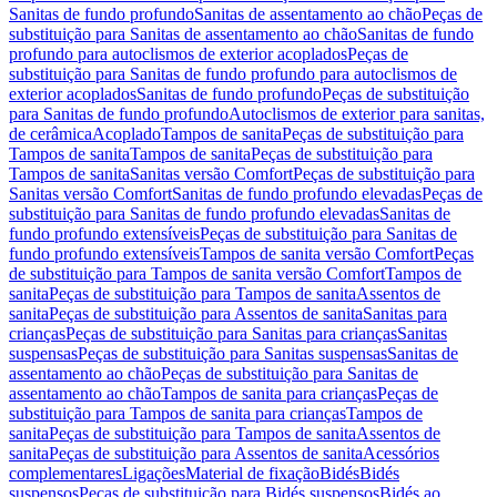
Sanitas de fundo profundo
Sanitas de assentamento ao chão
Peças de
substituição para Sanitas de assentamento ao chão
Sanitas de fundo
profundo para autoclismos de exterior acoplados
Peças de
substituição para Sanitas de fundo profundo para autoclismos de
exterior acoplados
Sanitas de fundo profundo
Peças de substituição
para Sanitas de fundo profundo
Autoclismos de exterior para sanitas,
de cerâmica
Acoplado
Tampos de sanita
Peças de substituição para
Tampos de sanita
Tampos de sanita
Peças de substituição para
Tampos de sanita
Sanitas versão Comfort
Peças de substituição para
Sanitas versão Comfort
Sanitas de fundo profundo elevadas
Peças de
substituição para Sanitas de fundo profundo elevadas
Sanitas de
fundo profundo extensíveis
Peças de substituição para Sanitas de
fundo profundo extensíveis
Tampos de sanita versão Comfort
Peças
de substituição para Tampos de sanita versão Comfort
Tampos de
sanita
Peças de substituição para Tampos de sanita
Assentos de
sanita
Peças de substituição para Assentos de sanita
Sanitas para
crianças
Peças de substituição para Sanitas para crianças
Sanitas
suspensas
Peças de substituição para Sanitas suspensas
Sanitas de
assentamento ao chão
Peças de substituição para Sanitas de
assentamento ao chão
Tampos de sanita para crianças
Peças de
substituição para Tampos de sanita para crianças
Tampos de
sanita
Peças de substituição para Tampos de sanita
Assentos de
sanita
Peças de substituição para Assentos de sanita
Acessórios
complementares
Ligações
Material de fixação
Bidés
Bidés
suspensos
Peças de substituição para Bidés suspensos
Bidés ao