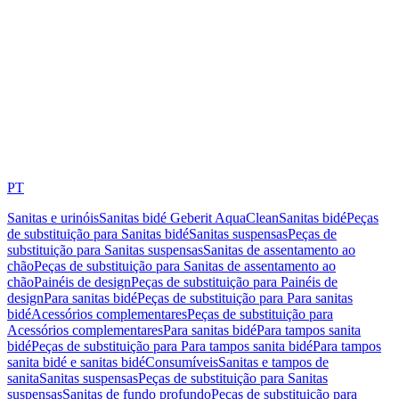
PT
Sanitas e urinóis
Sanitas bidé Geberit AquaClean
Sanitas bidé
Peças
de substituição para Sanitas bidé
Sanitas suspensas
Peças de
substituição para Sanitas suspensas
Sanitas de assentamento ao
chão
Peças de substituição para Sanitas de assentamento ao
chão
Painéis de design
Peças de substituição para Painéis de
design
Para sanitas bidé
Peças de substituição para Para sanitas
bidé
Acessórios complementares
Peças de substituição para
Acessórios complementares
Para sanitas bidé
Para tampos sanita
bidé
Peças de substituição para Para tampos sanita bidé
Para tampos
sanita bidé e sanitas bidé
Consumíveis
Sanitas e tampos de
sanita
Sanitas suspensas
Peças de substituição para Sanitas
suspensas
Sanitas de fundo profundo
Peças de substituição para