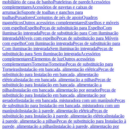
mobiliário de casa de banho
Prateleiras de parede
Acessórios
complementares
Acessórios de gavetas e caixas de
arrumação
Suporte de toalhas e ganchos para
toalhas
Puxadores
Conjuntos de pés de apoio
Quadros
magnéticos
Outros acessórios complementares
Espelhos e móveis
com espelho
Espelho
Peças de substituição para Espelho
Com
iluminação integrada
Peças de substituição para Com iluminação
integrada
Móveis com espelho
Peças de substituição para Móveis
com espelho
Com iluminação integrada
Peças de substituição para
Com iluminação integrada
Sem iluminação integrada
Peças de
substituição para Sem iluminação integrada
Acessórios
complementares
Elementos de luz
Outros acessórios
complementares
Torneiras
Torneiras
Peças de substituição para
Torneiras
Instalação em bancada, alimentação elétrica
Peças de
substituição para Instalação em bancada, alimentação
elétrica
Instalação em bancada, alimentação a pilhas
Peças de
substituição para Instalação em bancada, alimentação a
pilhas
Instalação em bancada, alimentação por gerador
Peças de
substituição para Instalação em bancada, alimentação por
gerador
Instalação em bancada, misturadora com um manípulo
Peças
de substituição para Instalação em bancada, misturadora com um
manípulo
Instalação à parede, alimentação elétrica
Peças de
substituição para Instalação à parede, alimentação elétrica
Instalação
à parede, alimentação a pilhas
Peças de substituição para Instalação à
parede, alimentação a pilhas
Instalação à parede, alimentação por