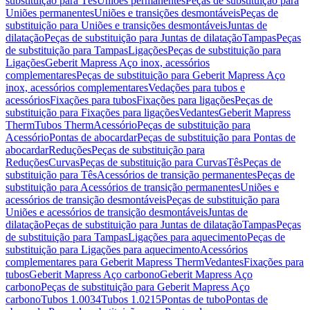
substituição para Tês
Uniões permanentes
Peças de substituição para
Uniões permanentes
Uniões e transições desmontáveis
Peças de
substituição para Uniões e transições desmontáveis
Juntas de
dilatação
Peças de substituição para Juntas de dilatação
Tampas
Peças
de substituição para Tampas
Ligações
Peças de substituição para
Ligações
Geberit Mapress Aço inox, acessórios
complementares
Peças de substituição para Geberit Mapress Aço
inox, acessórios complementares
Vedações para tubos e
acessórios
Fixações para tubos
Fixações para ligações
Peças de
substituição para Fixações para ligações
Vedantes
Geberit Mapress
Therm
Tubos Therm
Acessório
Peças de substituição para
Acessório
Pontas de abocardar
Peças de substituição para Pontas de
abocardar
Reduções
Peças de substituição para
Reduções
Curvas
Peças de substituição para Curvas
Tês
Peças de
substituição para Tês
Acessórios de transição permanentes
Peças de
substituição para Acessórios de transição permanentes
Uniões e
acessórios de transição desmontáveis
Peças de substituição para
Uniões e acessórios de transição desmontáveis
Juntas de
dilatação
Peças de substituição para Juntas de dilatação
Tampas
Peças
de substituição para Tampas
Ligações para aquecimento
Peças de
substituição para Ligações para aquecimento
Acessórios
complementares para Geberit Mapress Therm
Vedantes
Fixações para
tubos
Geberit Mapress Aço carbono
Geberit Mapress Aço
carbono
Peças de substituição para Geberit Mapress Aço
carbono
Tubos 1.0034
Tubos 1.0215
Pontas de tubo
Pontas de