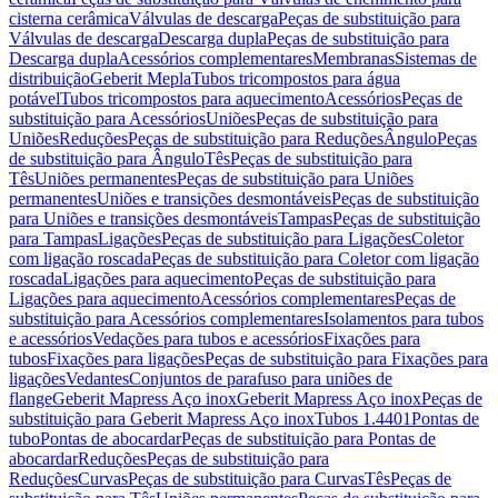
cisterna cerâmica
Válvulas de descarga
Peças de substituição para
Válvulas de descarga
Descarga dupla
Peças de substituição para
Descarga dupla
Acessórios complementares
Membranas
Sistemas de
distribuição
Geberit Mepla
Tubos tricompostos para água
potável
Tubos tricompostos para aquecimento
Acessórios
Peças de
substituição para Acessórios
Uniões
Peças de substituição para
Uniões
Reduções
Peças de substituição para Reduções
Ângulo
Peças
de substituição para Ângulo
Tês
Peças de substituição para
Tês
Uniões permanentes
Peças de substituição para Uniões
permanentes
Uniões e transições desmontáveis
Peças de substituição
para Uniões e transições desmontáveis
Tampas
Peças de substituição
para Tampas
Ligações
Peças de substituição para Ligações
Coletor
com ligação roscada
Peças de substituição para Coletor com ligação
roscada
Ligações para aquecimento
Peças de substituição para
Ligações para aquecimento
Acessórios complementares
Peças de
substituição para Acessórios complementares
Isolamentos para tubos
e acessórios
Vedações para tubos e acessórios
Fixações para
tubos
Fixações para ligações
Peças de substituição para Fixações para
ligações
Vedantes
Conjuntos de parafuso para uniões de
flange
Geberit Mapress Aço inox
Geberit Mapress Aço inox
Peças de
substituição para Geberit Mapress Aço inox
Tubos 1.4401
Pontas de
tubo
Pontas de abocardar
Peças de substituição para Pontas de
abocardar
Reduções
Peças de substituição para
Reduções
Curvas
Peças de substituição para Curvas
Tês
Peças de