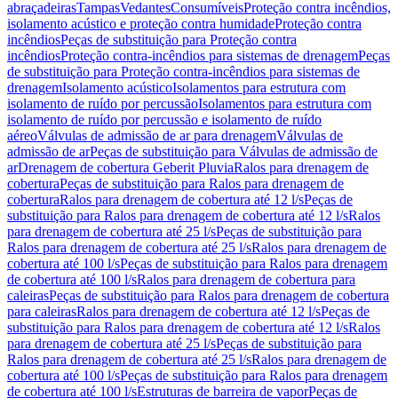
abraçadeiras
Tampas
Vedantes
Consumíveis
Proteção contra incêndios,
isolamento acústico e proteção contra humidade
Proteção contra
incêndios
Peças de substituição para Proteção contra
incêndios
Proteção contra-incêndios para sistemas de drenagem
Peças
de substituição para Proteção contra-incêndios para sistemas de
drenagem
Isolamento acústico
Isolamentos para estrutura com
isolamento de ruído por percussão
Isolamentos para estrutura com
isolamento de ruído por percussão e isolamento de ruído
aéreo
Válvulas de admissão de ar para drenagem
Válvulas de
admissão de ar
Peças de substituição para Válvulas de admissão de
ar
Drenagem de cobertura Geberit Pluvia
Ralos para drenagem de
cobertura
Peças de substituição para Ralos para drenagem de
cobertura
Ralos para drenagem de cobertura até 12 l/s
Peças de
substituição para Ralos para drenagem de cobertura até 12 l/s
Ralos
para drenagem de cobertura até 25 l/s
Peças de substituição para
Ralos para drenagem de cobertura até 25 l/s
Ralos para drenagem de
cobertura até 100 l/s
Peças de substituição para Ralos para drenagem
de cobertura até 100 l/s
Ralos para drenagem de cobertura para
caleiras
Peças de substituição para Ralos para drenagem de cobertura
para caleiras
Ralos para drenagem de cobertura até 12 l/s
Peças de
substituição para Ralos para drenagem de cobertura até 12 l/s
Ralos
para drenagem de cobertura até 25 l/s
Peças de substituição para
Ralos para drenagem de cobertura até 25 l/s
Ralos para drenagem de
cobertura até 100 l/s
Peças de substituição para Ralos para drenagem
de cobertura até 100 l/s
Estruturas de barreira de vapor
Peças de