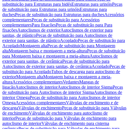
substituição para Estruturas para bidés
Estruturas para urinóis
Peças
de substituição para Estruturas para urinóis
Estruturas para
duches
Peças de substituição para Estruturas para duches
Acessórios
complementares
Peças de substituição para Acessórios
complementares
Para fixações
Peças de substituição para Para
fixações
Autoclismos de exterior
Autoclismos de exterior para
sanitas, de plástico
Peças de substituição para Autoclismos de
exterior para sanitas, de plástico
Acoplado
Peças de substituição para
Acoplado
Montagem alta
Peças de substituição para Montagem
alta
Montagem baixa e montagem a meia-altura
Peças de substituição
para Montagem baixa e montagem a meia-altura
Autoclismos de
exterior para sanitas, de cerâmica
Peças de substituição para
Autoclismos de exterior para sanitas, de cerâmica
Acoplado
Peças de
substituição para Acoplado
Tubos de descarga para autoclismo de
exterior
Montagem alta
Montagem baixa e montagem a meia-
altura
Acessórios complementares
Vedantes
Mangas de
ligação
Autoclismos de interior
Autoclismos de interior Sigma
Peças
de substituição para Autoclismos de interior Sigma
Autoclismos de
interior Omega
Peças de substituição para Autoclismos de interior
Omega
Acessórios complementares
Válvulas de enchimento e de
descarga
Válvulas de enchimento
Peças de substituição para Válvulas
de enchimento
Válvulas de enchimento para autoclismo de
interior
Peças de substituição para Válvulas de enchimento para
autoclismo de interior
Válvulas de enchimento para cisterna
cerâmica
Peças de substituição para Válvulas de enchimento para