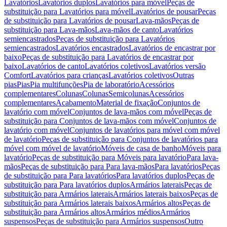
Lavatórios
Lavatórios duplos
Lavatórios para móvel
Peças de
substituição para Lavatórios para móvel
Lavatórios de pousar
Peças
de substituição para Lavatórios de pousar
Lava-mãos
Peças de
substituição para Lava-mãos
Lava-mãos de canto
Lavatórios
semiencastrados
Peças de substituição para Lavatórios
semiencastrados
Lavatórios encastrados
Lavatórios de encastrar por
baixo
Peças de substituição para Lavatórios de encastrar por
baixo
Lavatórios de canto
Lavatórios coletivos
Lavatórios versão
Comfort
Lavatórios para crianças
Lavatórios coletivos
Outras
pias
Pias
Pia multifunções
Pia de laboratório
Acessórios
complementares
Colunas
Colunas
Semicolunas
Acessórios
complementares
Acabamento
Material de fixação
Conjuntos de
lavatório com móvel
Conjuntos de lava-mãos com móvel
Peças de
substituição para Conjuntos de lava-mãos com móvel
Conjuntos de
lavatório com móvel
Conjuntos de lavatórios para móvel com móvel
de lavatório
Peças de substituição para Conjuntos de lavatórios para
móvel com móvel de lavatório
Móveis de casa de banho
Móveis para
lavatório
Peças de substituição para Móveis para lavatório
Para lava-
mãos
Peças de substituição para Para lava-mãos
Para lavatórios
Peças
de substituição para Para lavatórios
Para lavatórios duplos
Peças de
substituição para Para lavatórios duplos
Armários laterais
Peças de
substituição para Armários laterais
Armários laterais baixos
Peças de
substituição para Armários laterais baixos
Armários altos
Peças de
substituição para Armários altos
Armários médios
Armários
suspensos
Peças de substituição para Armários suspensos
Outro