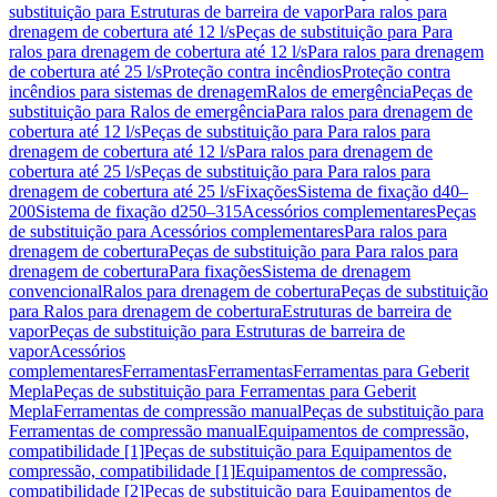
substituição para Estruturas de barreira de vapor
Para ralos para
drenagem de cobertura até 12 l/s
Peças de substituição para Para
ralos para drenagem de cobertura até 12 l/s
Para ralos para drenagem
de cobertura até 25 l/s
Proteção contra incêndios
Proteção contra
incêndios para sistemas de drenagem
Ralos de emergência
Peças de
substituição para Ralos de emergência
Para ralos para drenagem de
cobertura até 12 l/s
Peças de substituição para Para ralos para
drenagem de cobertura até 12 l/s
Para ralos para drenagem de
cobertura até 25 l/s
Peças de substituição para Para ralos para
drenagem de cobertura até 25 l/s
Fixações
Sistema de fixação d40–
200
Sistema de fixação d250–315
Acessórios complementares
Peças
de substituição para Acessórios complementares
Para ralos para
drenagem de cobertura
Peças de substituição para Para ralos para
drenagem de cobertura
Para fixações
Sistema de drenagem
convencional
Ralos para drenagem de cobertura
Peças de substituição
para Ralos para drenagem de cobertura
Estruturas de barreira de
vapor
Peças de substituição para Estruturas de barreira de
vapor
Acessórios
complementares
Ferramentas
Ferramentas
Ferramentas para Geberit
Mepla
Peças de substituição para Ferramentas para Geberit
Mepla
Ferramentas de compressão manual
Peças de substituição para
Ferramentas de compressão manual
Equipamentos de compressão,
compatibilidade [1]
Peças de substituição para Equipamentos de
compressão, compatibilidade [1]
Equipamentos de compressão,
compatibilidade [2]
Peças de substituição para Equipamentos de