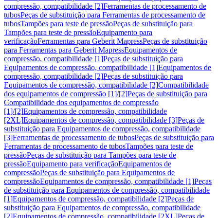
compressão, compatibilidade [2]
Ferramentas de processamento de
tubos
Peças de substituição para Ferramentas de processamento de
tubos
Tampões para teste de pressão
Peças de substituição para
Tampões para teste de pressão
Equipamento para
verificação
Ferramentas para Geberit Mapress
Peças de substituição
para Ferramentas para Geberit Mapress
Equipamentos de
compressão, compatibilidade [1]
Peças de substituição para
Equipamentos de compressão, compatibilidade [1]
Equipamentos de
compressão, compatibilidade [2]
Peças de substituição para
Equipamentos de compressão, compatibilidade [2]
Compatibilidade
dos equipamentos de compressão [1]/[2]
Peças de substituição para
Compatibilidade dos equipamentos de compressão
[1]/[2]
Equipamentos de compressão, compatibilidade
[2XL]
Equipamentos de compressão, compatibilidade [3]
Peças de
substituição para Equipamentos de compressão, compatibilidade
[3]
Ferramentas de processamento de tubos
Peças de substituição para
Ferramentas de processamento de tubos
Tampões para teste de
pressão
Peças de substituição para Tampões para teste de
pressão
Equipamento para verificação
Equipamentos de
compressão
Peças de substituição para Equipamentos de
compressão
Equipamentos de compressão, compatibilidade [1]
Peças
de substituição para Equipamentos de compressão, compatibilidade
[1]
Equipamentos de compressão, compatibilidade [2]
Peças de
substituição para Equipamentos de compressão, compatibilidade
[2]
Equipamentos de compressão, compatibilidade [2XL]
Peças de