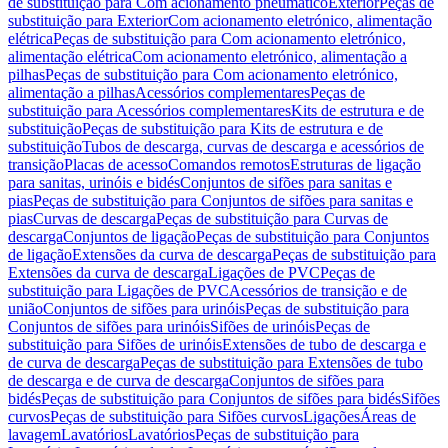
de substituição para Com acionamento pneumático
Exterior
Peças de
substituição para Exterior
Com acionamento eletrónico, alimentação
elétrica
Peças de substituição para Com acionamento eletrónico,
alimentação elétrica
Com acionamento eletrónico, alimentação a
pilhas
Peças de substituição para Com acionamento eletrónico,
alimentação a pilhas
Acessórios complementares
Peças de
substituição para Acessórios complementares
Kits de estrutura e de
substituição
Peças de substituição para Kits de estrutura e de
substituição
Tubos de descarga, curvas de descarga e acessórios de
transição
Placas de acesso
Comandos remotos
Estruturas de ligação
para sanitas, urinóis e bidés
Conjuntos de sifões para sanitas e
pias
Peças de substituição para Conjuntos de sifões para sanitas e
pias
Curvas de descarga
Peças de substituição para Curvas de
descarga
Conjuntos de ligação
Peças de substituição para Conjuntos
de ligação
Extensões da curva de descarga
Peças de substituição para
Extensões da curva de descarga
Ligações de PVC
Peças de
substituição para Ligações de PVC
Acessórios de transição e de
união
Conjuntos de sifões para urinóis
Peças de substituição para
Conjuntos de sifões para urinóis
Sifões de urinóis
Peças de
substituição para Sifões de urinóis
Extensões de tubo de descarga e
de curva de descarga
Peças de substituição para Extensões de tubo
de descarga e de curva de descarga
Conjuntos de sifões para
bidés
Peças de substituição para Conjuntos de sifões para bidés
Sifões
curvos
Peças de substituição para Sifões curvos
Ligações
Áreas de
lavagem
Lavatórios
Lavatórios
Peças de substituição para