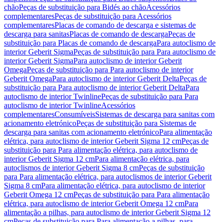
chão
Peças de substituição para Bidés ao chão
Acessórios
complementares
Peças de substituição para Acessórios
complementares
Placas de comando de descarga e sistemas de
descarga para sanitas
Placas de comando de descarga
Peças de
substituição para Placas de comando de descarga
Para autoclismo de
interior Geberit Sigma
Peças de substituição para Para autoclismo de
interior Geberit Sigma
Para autoclismo de interior Geberit
Omega
Peças de substituição para Para autoclismo de interior
Geberit Omega
Para autoclismo de interior Geberit Delta
Peças de
substituição para Para autoclismo de interior Geberit Delta
Para
autoclismo de interior Twinline
Peças de substituição para Para
autoclismo de interior Twinline
Acessórios
complementares
Consumíveis
Sistemas de descarga para sanitas com
acionamento eletrónico
Peças de substituição para Sistemas de
descarga para sanitas com acionamento eletrónico
Para alimentação
elétrica, para autoclismo de interior Geberit Sigma 12 cm
Peças de
substituição para Para alimentação elétrica, para autoclismo de
interior Geberit Sigma 12 cm
Para alimentação elétrica, para
autoclismos de interior Geberit Sigma 8 cm
Peças de substituição
para Para alimentação elétrica, para autoclismos de interior Geberit
Sigma 8 cm
Para alimentação elétrica, para autoclismo de interior
Geberit Omega 12 cm
Peças de substituição para Para alimentação
elétrica, para autoclismo de interior Geberit Omega 12 cm
Para
alimentação a pilhas, para autoclismo de interior Geberit Sigma 12
cm
Peças de substituição para Para alimentação a pilhas, para