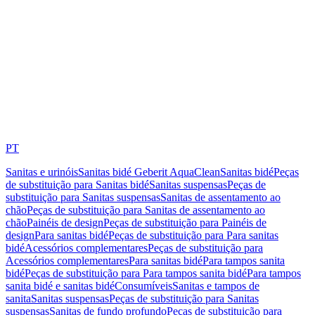
PT
Sanitas e urinóis
Sanitas bidé Geberit AquaClean
Sanitas bidé
Peças
de substituição para Sanitas bidé
Sanitas suspensas
Peças de
substituição para Sanitas suspensas
Sanitas de assentamento ao
chão
Peças de substituição para Sanitas de assentamento ao
chão
Painéis de design
Peças de substituição para Painéis de
design
Para sanitas bidé
Peças de substituição para Para sanitas
bidé
Acessórios complementares
Peças de substituição para
Acessórios complementares
Para sanitas bidé
Para tampos sanita
bidé
Peças de substituição para Para tampos sanita bidé
Para tampos
sanita bidé e sanitas bidé
Consumíveis
Sanitas e tampos de
sanita
Sanitas suspensas
Peças de substituição para Sanitas
suspensas
Sanitas de fundo profundo
Peças de substituição para