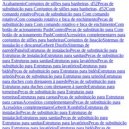
Acabamento
Conjuntos de sifões para banheiras, d52
Peças de
substituição para Conjuntos de sifões para banheiras, d52
Com
comando rotativo
Peças de substituição para Com comando
rotativo
Com comando rotativo e bica de enchimento
Peças de
substituição para Com comando rotativo e bica de enchimento
Com
botão de acionamento PushControl
Peças de substituição para Com
botão de acionamento PushControl
Acessórios complementares para
conjuntos de sifões para banheiras
Conjuntos de ligação
Sistemas de
instalação e descarga
Geberit Duofix
Sistemas de
parede
Painéis
Estruturas de instalação
Peças de substituição para
Estruturas de instalação
Estruturas para sanitas
Peças de substituição
para Estruturas para sanitas
Estruturas para lavatórios
Peças de
substituição para Estruturas para lavatórios
Estruturas para
bidés
Peças de substituição para Estruturas para bidés
Estruturas para
urinóis
Peças de substituição para Estruturas para urinóis
Estruturas
para duches com drenagem à parede
Peças de substituição para
Estruturas para duches com drenagem à parede
Estruturas para
torneiras
Peças de substituição para Estruturas para
torneiras
Estruturas para cargas
Peças de substituição para Estruturas
para cargas
Acessórios complementares
Peças de substituição para
Acessórios complementares
Geberit Kombifix
Estruturas de
instalação
Peças de substituição para Estruturas de
instalação
Estruturas para sanitas
Peças de substituição para
Estruturas para sanitas
Estruturas para lavatórios
Peças de substituição
para Estruturas para lavatórios
Estruturas para bidés
Peças de