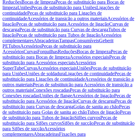
Reduções
Bocas de limpeza
Peças de substituição para Bocas de
limpeza
Uniões
Peças de substituição para Uniões
Ligações de
continuidade
Peças de substituição para Ligações de
continuidade
Acessórios de transição a outros materiais
Acessórios de
ligação
Peças de substituição para Acessórios de ligação
Curvas de
descarga
Peças de substituição para Curvas de descarga
Tubos de
ligação
Peças de substituição para Tubos de ligação
Acessórios
complementares
Abraçadeiras
Tampas
Consumíveis
Geberit
PE
Tubos
Acessórios
Peças de substituição para
Acessórios
Curvas
Forquilhas
Reduções
Bocas de limpeza
Peças de
substituição para Bocas de limpeza
Acessórios especiais
Peças de
substituição para Acessórios especiais
Acessórios
SuperTube
Curvas
Acessórios especiais
Uniões
Peças de substituição
para Uniões
Uniões de soldadura
Ligações de continuidade
Peças de
substituição para Ligações de continuidade
Acessórios de transição a
outros materiais
Peças de substituição para Acessórios de transição a
outros materiais
Conexões roscadas
Peças de substituição para
Conexões roscadas
Uniões de flange
Acessórios de ligação
Peças de
substituição para Acessórios de ligação
Curvas de descarga
Peças de
substituição para Curvas de descarga
Golas de sanita ao chão
Peças
de substituição para Golas de sanita ao chão
Tubos de ligação
Peças
de substituição para Tubos de ligação
Sifões curvos
Peças de
substituição para Sifões curvos
Sifões de sucção
Peças de substituição
para Sifões de sucção
Acessórios
complementares
Abraçadeiras
Fixações para