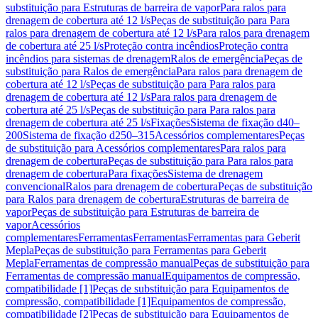
substituição para Estruturas de barreira de vapor
Para ralos para
drenagem de cobertura até 12 l/s
Peças de substituição para Para
ralos para drenagem de cobertura até 12 l/s
Para ralos para drenagem
de cobertura até 25 l/s
Proteção contra incêndios
Proteção contra
incêndios para sistemas de drenagem
Ralos de emergência
Peças de
substituição para Ralos de emergência
Para ralos para drenagem de
cobertura até 12 l/s
Peças de substituição para Para ralos para
drenagem de cobertura até 12 l/s
Para ralos para drenagem de
cobertura até 25 l/s
Peças de substituição para Para ralos para
drenagem de cobertura até 25 l/s
Fixações
Sistema de fixação d40–
200
Sistema de fixação d250–315
Acessórios complementares
Peças
de substituição para Acessórios complementares
Para ralos para
drenagem de cobertura
Peças de substituição para Para ralos para
drenagem de cobertura
Para fixações
Sistema de drenagem
convencional
Ralos para drenagem de cobertura
Peças de substituição
para Ralos para drenagem de cobertura
Estruturas de barreira de
vapor
Peças de substituição para Estruturas de barreira de
vapor
Acessórios
complementares
Ferramentas
Ferramentas
Ferramentas para Geberit
Mepla
Peças de substituição para Ferramentas para Geberit
Mepla
Ferramentas de compressão manual
Peças de substituição para
Ferramentas de compressão manual
Equipamentos de compressão,
compatibilidade [1]
Peças de substituição para Equipamentos de
compressão, compatibilidade [1]
Equipamentos de compressão,
compatibilidade [2]
Peças de substituição para Equipamentos de