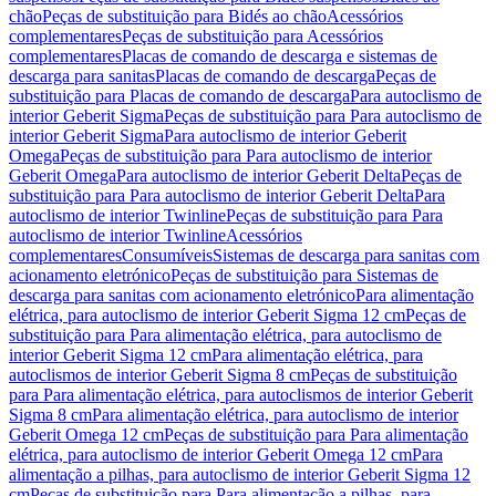
chão
Peças de substituição para Bidés ao chão
Acessórios
complementares
Peças de substituição para Acessórios
complementares
Placas de comando de descarga e sistemas de
descarga para sanitas
Placas de comando de descarga
Peças de
substituição para Placas de comando de descarga
Para autoclismo de
interior Geberit Sigma
Peças de substituição para Para autoclismo de
interior Geberit Sigma
Para autoclismo de interior Geberit
Omega
Peças de substituição para Para autoclismo de interior
Geberit Omega
Para autoclismo de interior Geberit Delta
Peças de
substituição para Para autoclismo de interior Geberit Delta
Para
autoclismo de interior Twinline
Peças de substituição para Para
autoclismo de interior Twinline
Acessórios
complementares
Consumíveis
Sistemas de descarga para sanitas com
acionamento eletrónico
Peças de substituição para Sistemas de
descarga para sanitas com acionamento eletrónico
Para alimentação
elétrica, para autoclismo de interior Geberit Sigma 12 cm
Peças de
substituição para Para alimentação elétrica, para autoclismo de
interior Geberit Sigma 12 cm
Para alimentação elétrica, para
autoclismos de interior Geberit Sigma 8 cm
Peças de substituição
para Para alimentação elétrica, para autoclismos de interior Geberit
Sigma 8 cm
Para alimentação elétrica, para autoclismo de interior
Geberit Omega 12 cm
Peças de substituição para Para alimentação
elétrica, para autoclismo de interior Geberit Omega 12 cm
Para
alimentação a pilhas, para autoclismo de interior Geberit Sigma 12
cm
Peças de substituição para Para alimentação a pilhas, para