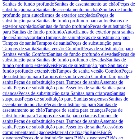
Sanitas de fundo profundo
Sanitas de assentamento ao chão
Peças de
substituição para Sanitas de assentamento ao chão
Sanitas de fundo
profundo para autoclismos de exterior acoplados
Peças de
substituição para Sanitas de fundo profundo para autoclismos de
exterior acoplados
Sanitas de fundo profundo
Peças de substituição
para Sanitas de fundo profundo
Autoclismos de exterior para sanitas,
de cerâmica
Acoplado
Tampos de sanita
Peças de substituição para
Tampos de sanita
Tampos de sanita
Peças de substituição para
Tampos de sanita
Sanitas versão Comfort
Peças de substituição para
Sanitas versão Comfort
Sanitas de fundo profundo elevadas
Peças de
substituição para Sanitas de fundo profundo elevadas
Sanitas de
fundo profundo extensíveis
Peças de substituição para Sanitas de
fundo profundo extensíveis
Tampos de sanita versão Comfort
Peças
de substituição para Tampos de sanita versão Comfort
Tampos de
sanita
Peças de substituição para Tampos de sanita
Assentos de
sanita
Peças de substituição para Assentos de sanita
Sanitas para
crianças
Peças de substituição para Sanitas para crianças
Sanitas
suspensas
Peças de substituição para Sanitas suspensas
Sanitas de
assentamento ao chão
Peças de substituição para Sanitas de
assentamento ao chão
Tampos de sanita para crianças
Peças de
substituição para Tampos de sanita para crianças
Tampos de
sanita
Peças de substituição para Tampos de sanita
Assentos de
sanita
Peças de substituição para Assentos de sanita
Acessórios
complementares
Ligações
Material de fixação
Bidés
Bidés
suspensos
Peças de substituição para Bidés suspensos
Bidés ao