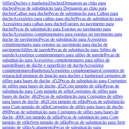
Sifões
Duches e banheiras
Duches
Drenagem ao chão para
duches
Peças de substituição para Drenagem ao chão para
duches
Calhas para duche
Peças de substituição para Calhas para
duche
Acessórios para calhas para duche
Peças de substituição para
Acessórios para calhas para duche
Esgotos no pavimento para
duche
Peças de substituição para Esgotos no pavimento para
duche
Acessórios complementares para esgotos no pavimento para
duche de pavimento
Peças de substituição para Acessórios
complementares para esgotos no pavimento para duche de
pavimento
Sifões de parede
Peças de substituição para Sifões de
parede
Acessórios complementares para sifões de parede
Peças de
substituição para Acessórios complementares para sifões de
parede
Bases de duche e superfícies de duche
Acessórios
complementares
Banheiras
Acessórios complementares
Conjuntos de
reparação
Estruturas de ligação para duches e banheiras
Conjuntos de
sifões para bases de duche, d52
Peças de substituição para Conjuntos
de sifões para bases de duche, d52
Com tampão de sifão
Peças de
substituição para Com tampão de sifão
Conjuntos de sifões para
bases de duche, d62
Peças de substituição para Conjuntos de sifões
para bases de duche, d62
Com tampão de sifão
Peças de substituição
para Com tampão de sifão
Conjuntos de sifões para bases de duche,
d90
Peças de substituição para Conjuntos de sifões para bases de
duche, d90
Com tampão de sifão
Peças de substituição para Com
tampão de sifão
Sem tampão de sifão
Peças de substituição para Sem
tampão de sifão
Acabamento
Peças de substituição para