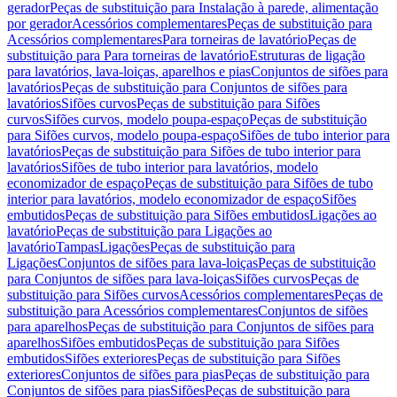
gerador
Peças de substituição para Instalação à parede, alimentação
por gerador
Acessórios complementares
Peças de substituição para
Acessórios complementares
Para torneiras de lavatório
Peças de
substituição para Para torneiras de lavatório
Estruturas de ligação
para lavatórios, lava-loiças, aparelhos e pias
Conjuntos de sifões para
lavatórios
Peças de substituição para Conjuntos de sifões para
lavatórios
Sifões curvos
Peças de substituição para Sifões
curvos
Sifões curvos, modelo poupa-espaço
Peças de substituição
para Sifões curvos, modelo poupa-espaço
Sifões de tubo interior para
lavatórios
Peças de substituição para Sifões de tubo interior para
lavatórios
Sifões de tubo interior para lavatórios, modelo
economizador de espaço
Peças de substituição para Sifões de tubo
interior para lavatórios, modelo economizador de espaço
Sifões
embutidos
Peças de substituição para Sifões embutidos
Ligações ao
lavatório
Peças de substituição para Ligações ao
lavatório
Tampas
Ligações
Peças de substituição para
Ligações
Conjuntos de sifões para lava-loiças
Peças de substituição
para Conjuntos de sifões para lava-loiças
Sifões curvos
Peças de
substituição para Sifões curvos
Acessórios complementares
Peças de
substituição para Acessórios complementares
Conjuntos de sifões
para aparelhos
Peças de substituição para Conjuntos de sifões para
aparelhos
Sifões embutidos
Peças de substituição para Sifões
embutidos
Sifões exteriores
Peças de substituição para Sifões
exteriores
Conjuntos de sifões para pias
Peças de substituição para
Conjuntos de sifões para pias
Sifões
Peças de substituição para