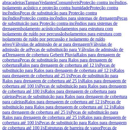
abraçadeiras
Tampas
Vedantes
Consumíveis
Proteção contra incêndios,
isolamento acústico e proteção contra humidade
Proteção contra
incêndios
Peças de substituição para Proteção contra
incêndios
Proteção contra-incêndios para sistemas de drenagem
Peças
de substituição para Proteção contra-incêndios para sistemas de
drenagem
Isolamento acústico
Isolamentos para estrutura com
isolamento de ruído por percussão
Isolamentos para estrutura com
isolamento de ruído por percussão e isolamento de ruído
aéreo
Válvulas de admissão de ar para drenagem
Válvulas de
admissão de ar
Peças de substituição para Válvulas de admissão de
ar
Drenagem de cobertura Geberit Pluvia
Ralos para drenagem de
cobertura
Peças de substituição para Ralos para drenagem de
cobertura
Ralos para drenagem de cobertura até 12 l/s
Peças de
substituição para Ralos para drenagem de cobertura até 12 l/s
Ralos
para drenagem de cobertura até 25 l/s
Peças de substituição para
Ralos para drenagem de cobertura até 25 l/s
Ralos para drenagem de
cobertura até 100 l/s
Peças de substituição para Ralos para drenagem
de cobertura até 100 l/s
Ralos para drenagem de cobertura para
caleiras
Peças de substituição para Ralos para drenagem de cobertura
para caleiras
Ralos para drenagem de cobertura até 12 l/s
Peças de
substituição para Ralos para drenagem de cobertura até 12 l/s
Ralos
para drenagem de cobertura até 25 l/s
Peças de substituição para
Ralos para drenagem de cobertura até 25 l/s
Ralos para drenagem de
cobertura até 100 l/s
Peças de substituição para Ralos para drenagem
de cobertura até 100 l/s
Estruturas de barreira de vapor
Peças de