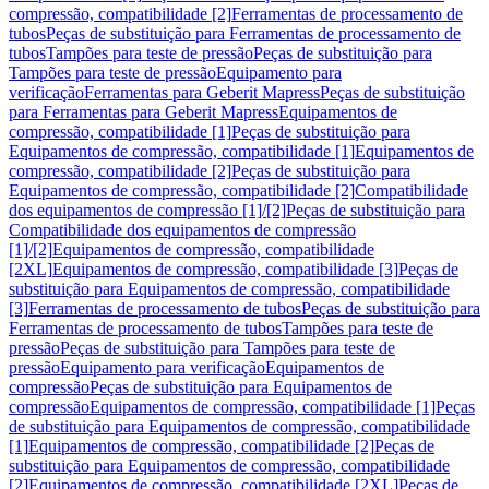
compressão, compatibilidade [2]
Ferramentas de processamento de
tubos
Peças de substituição para Ferramentas de processamento de
tubos
Tampões para teste de pressão
Peças de substituição para
Tampões para teste de pressão
Equipamento para
verificação
Ferramentas para Geberit Mapress
Peças de substituição
para Ferramentas para Geberit Mapress
Equipamentos de
compressão, compatibilidade [1]
Peças de substituição para
Equipamentos de compressão, compatibilidade [1]
Equipamentos de
compressão, compatibilidade [2]
Peças de substituição para
Equipamentos de compressão, compatibilidade [2]
Compatibilidade
dos equipamentos de compressão [1]/[2]
Peças de substituição para
Compatibilidade dos equipamentos de compressão
[1]/[2]
Equipamentos de compressão, compatibilidade
[2XL]
Equipamentos de compressão, compatibilidade [3]
Peças de
substituição para Equipamentos de compressão, compatibilidade
[3]
Ferramentas de processamento de tubos
Peças de substituição para
Ferramentas de processamento de tubos
Tampões para teste de
pressão
Peças de substituição para Tampões para teste de
pressão
Equipamento para verificação
Equipamentos de
compressão
Peças de substituição para Equipamentos de
compressão
Equipamentos de compressão, compatibilidade [1]
Peças
de substituição para Equipamentos de compressão, compatibilidade
[1]
Equipamentos de compressão, compatibilidade [2]
Peças de
substituição para Equipamentos de compressão, compatibilidade
[2]
Equipamentos de compressão, compatibilidade [2XL]
Peças de