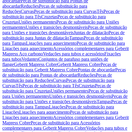
abocardar
Peças de substituição para Pontas de
abocardar
Reduções
Peças de substituição para
Reduções
Curvas
Peças de substituição para Curvas
Tês
Peças de
substituição para Tês
Cruzetas
Peças de substituição para
Cruzetas
Uniões permanentes
Peças de substituição para Uniões
permanentes
Uniões e transições desmontáveis
Peças de substituição
para Uniões e transições desmontáveis
Juntas de dilatação
Peças de
substituição para Juntas de dilatação
Tampas
Peças de substituição
para Tampas
Ligações para aquecimento
Peças de substituição para
Ligações para aquecimento
Acessórios complementares para Geberit
Mapress Aço carbono
Vedações para tubos e acessórios
Fixações
para tubos
Vedantes
Conjuntos de parafuso para uniões de
flange
Geberit Mapress Cobre
Geberit Mapress Cobre
Peças de
substituição para Geberit Mapress Cobre
Pontas de abocardar
Peças
de substituição para Pontas de abocardar
Reduções
Peças de
substituição para Reduções
Curvas
Peças de substituição para
Curvas
Tês
Peças de substituição para Tês
Cruzetas
Peças de
substituição para Cruzetas
Uniões permanentes
Peças de substituição
para Uniões permanentes
Uniões e transições desmontáveis
Peças de
substituição para Uniões e transições desmontáveis
Tampas
Peças de
substituição para Tampas
Ligações
Peças de substituição para
Ligações
Ligações para aquecimento
Peças de substituição para
Ligações para aquecimento
Acessórios complementares para Geberit
Mapress Cobre
Peças de substituição para Acessórios
complementares para Geberit Mapress Cobre
Vedações para tubos e