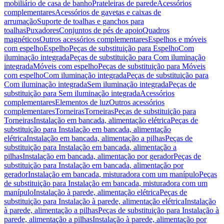
mobiliário de casa de banho
Prateleiras de parede
Acessórios
complementares
Acessórios de gavetas e caixas de
arrumação
Suporte de toalhas e ganchos para
toalhas
Puxadores
Conjuntos de pés de apoio
Quadros
magnéticos
Outros acessórios complementares
Espelhos e móveis
com espelho
Espelho
Peças de substituição para Espelho
Com
iluminação integrada
Peças de substituição para Com iluminação
integrada
Móveis com espelho
Peças de substituição para Móveis
com espelho
Com iluminação integrada
Peças de substituição para
Com iluminação integrada
Sem iluminação integrada
Peças de
substituição para Sem iluminação integrada
Acessórios
complementares
Elementos de luz
Outros acessórios
complementares
Torneiras
Torneiras
Peças de substituição para
Torneiras
Instalação em bancada, alimentação elétrica
Peças de
substituição para Instalação em bancada, alimentação
elétrica
Instalação em bancada, alimentação a pilhas
Peças de
substituição para Instalação em bancada, alimentação a
pilhas
Instalação em bancada, alimentação por gerador
Peças de
substituição para Instalação em bancada, alimentação por
gerador
Instalação em bancada, misturadora com um manípulo
Peças
de substituição para Instalação em bancada, misturadora com um
manípulo
Instalação à parede, alimentação elétrica
Peças de
substituição para Instalação à parede, alimentação elétrica
Instalação
à parede, alimentação a pilhas
Peças de substituição para Instalação à
parede, alimentação a pilhas
Instalação à parede, alimentação por