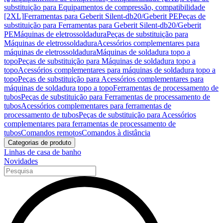
substituição para Equipamentos de compressão, compatibilidade
[2XL]
Ferramentas para Geberit Silent-db20/Geberit PE
Peças de
substituição para Ferramentas para Geberit Silent-db20/Geberit
PE
Máquinas de eletrossoldadura
Peças de substituição para
Máquinas de eletrossoldadura
Acessórios complementares para
máquinas de eletrossoldadura
Máquinas de soldadura topo a
topo
Peças de substituição para Máquinas de soldadura topo a
topo
Acessórios complementares para máquinas de soldadura topo a
topo
Peças de substituição para Acessórios complementares para
máquinas de soldadura topo a topo
Ferramentas de processamento de
tubos
Peças de substituição para Ferramentas de processamento de
tubos
Acessórios complementares para ferramentas de
processamento de tubos
Peças de substituição para Acessórios
complementares para ferramentas de processamento de
tubos
Comandos remotos
Comandos à distância
Categorias de produto
Linhas de casa de banho
Novidades