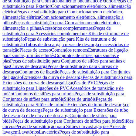
de substituição para Com acionamento pneumático
Exterior
Peças de
substituição para Exterior
Com acionamento eletrónico, alimentação
elétrica
Peças de substituição para Com acionamento eletrónico,
alimentação elétrica
Com acionamento eletrónico, alimentação a
pilhas
Peças de substituição para Com acionamento eletrónico,
alimentação a pilhas
Acessórios complementares
Peças de
substituição para Acessórios complementares
Kits de estrutura e de
substituição
Peças de substituição para Kits de estrutura e de
substituição
Tubos de descarga, curvas de descarga e acessórios de
transição
Placas de acesso
Comandos remotos
Estruturas de ligação
para sanitas, urinóis e bidés
Conjuntos de sifões para sanitas e
pias
Peças de substituição para Conjuntos de sifões para sanitas e
pias
Curvas de descarga
Peças de substituição para Curvas de
descarga
Conjuntos de ligação
Peças de substituição para Conjuntos
de ligação
Extensões da curva de descarga
Peças de substituição para
Extensões da curva de descarga
Ligações de PVC
Peças de
substituição para Ligações de PVC
Acessórios de transição e de
união
Conjuntos de sifões para urinóis
Peças de substituição para
Conjuntos de sifões para urinóis
Sifões de urinóis
Peças de
substituição para Sifões de urinóis
Extensões de tubo de descarga e
de curva de descarga
Peças de substituição para Extensões de tubo
de descarga e de curva de descarga
Conjuntos de sifões para
bidés
Peças de substituição para Conjuntos de sifões para bidés
Sifões
curvos
Peças de substituição para Sifões curvos
Ligações
Áreas de
lavagem
Lavatórios
Lavatórios
Peças de substituição para