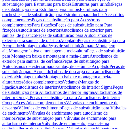
substituição para Estruturas para bidés
Estruturas para urinóis
Peças
de substituição para Estruturas para urinóis
Estruturas para
duches
Peças de substituição para Estruturas para duches
Acessórios
complementares
Peças de substituição para Acessórios
complementares
Para fixações
Peças de substituição para Para
fixações
Autoclismos de exterior
Autoclismos de exterior para
sanitas, de plástico
Peças de substituição para Autoclismos de
exterior para sanitas, de plástico
Acoplado
Peças de substituição para
Acoplado
Montagem alta
Peças de substituição para Montagem
alta
Montagem baixa e montagem a meia-altura
Peças de substituição
para Montagem baixa e montagem a meia-altura
Autoclismos de
exterior para sanitas, de cerâmica
Peças de substituição para
Autoclismos de exterior para sanitas, de cerâmica
Acoplado
Peças de
substituição para Acoplado
Tubos de descarga para autoclismo de
exterior
Montagem alta
Montagem baixa e montagem a meia-
altura
Acessórios complementares
Vedantes
Mangas de
ligação
Autoclismos de interior
Autoclismos de interior Sigma
Peças
de substituição para Autoclismos de interior Sigma
Autoclismos de
interior Omega
Peças de substituição para Autoclismos de interior
Omega
Acessórios complementares
Válvulas de enchimento e de
descarga
Válvulas de enchimento
Peças de substituição para Válvulas
de enchimento
Válvulas de enchimento para autoclismo de
interior
Peças de substituição para Válvulas de enchimento para
autoclismo de interior
Válvulas de enchimento para cisterna
cerâmica
Peças de substituição para Válvulas de enchimento para