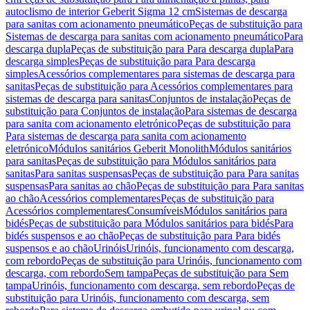
autoclismo de interior Geberit Sigma 12 cm
Sistemas de descarga
para sanitas com acionamento pneumático
Peças de substituição para
Sistemas de descarga para sanitas com acionamento pneumático
Para
descarga dupla
Peças de substituição para Para descarga dupla
Para
descarga simples
Peças de substituição para Para descarga
simples
Acessórios complementares para sistemas de descarga para
sanitas
Peças de substituição para Acessórios complementares para
sistemas de descarga para sanitas
Conjuntos de instalação
Peças de
substituição para Conjuntos de instalação
Para sistemas de descarga
para sanita com acionamento eletrónico
Peças de substituição para
Para sistemas de descarga para sanita com acionamento
eletrónico
Módulos sanitários Geberit Monolith
Módulos sanitários
para sanitas
Peças de substituição para Módulos sanitários para
sanitas
Para sanitas suspensas
Peças de substituição para Para sanitas
suspensas
Para sanitas ao chão
Peças de substituição para Para sanitas
ao chão
Acessórios complementares
Peças de substituição para
Acessórios complementares
Consumíveis
Módulos sanitários para
bidés
Peças de substituição para Módulos sanitários para bidés
Para
bidés suspensos e ao chão
Peças de substituição para Para bidés
suspensos e ao chão
Urinóis
Urinóis, funcionamento com descarga,
com rebordo
Peças de substituição para Urinóis, funcionamento com
descarga, com rebordo
Sem tampa
Peças de substituição para Sem
tampa
Urinóis, funcionamento com descarga, sem rebordo
Peças de
substituição para Urinóis, funcionamento com descarga, sem