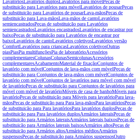
Lavatórios
Lavatórios duplos
Lavatórios para móvel
Peças de
substituição para Lavatórios para móvel
Lavatórios de pousar
Peças
de substituição para Lavatórios de pousar
Lava-mãos
Peças de
substituição para Lava-mãos
Lava-mãos de canto
Lavatórios
semiencastrados
Peças de substituição para Lavatórios
semiencastrados
Lavatórios encastrados
Lavatórios de encastrar por
baixo
Peças de substituição para Lavatórios de encastrar por
baixo
Lavatórios de canto
Lavatórios coletivos
Lavatórios versão
Comfort
Lavatórios para crianças
Lavatórios coletivos
Outras
pias
Pias
Pia multifunções
Pia de laboratório
Acessórios
complementares
Colunas
Colunas
Semicolunas
Acessórios
complementares
Acabamento
Material de fixação
Conjuntos de
lavatório com móvel
Conjuntos de lava-mãos com móvel
Peças de
substituição para Conjuntos de lava-mãos com móvel
Conjuntos de
lavatório com móvel
Conjuntos de lavatórios para móvel com móvel
de lavatório
Peças de substituição para Conjuntos de lavatórios para
móvel com móvel de lavatório
Móveis de casa de banho
Móveis para
lavatório
Peças de substituição para Móveis para lavatório
Para lava-
mãos
Peças de substituição para Para lava-mãos
Para lavatórios
Peças
de substituição para Para lavatórios
Para lavatórios duplos
Peças de
substituição para Para lavatórios duplos
Armários laterais
Peças de
substituição para Armários laterais
Armários laterais baixos
Peças de
substituição para Armários laterais baixos
Armários altos
Peças de
substituição para Armários altos
Armários médios
Armários
suspensos
Peças de substituição para Armários suspensos
Outro