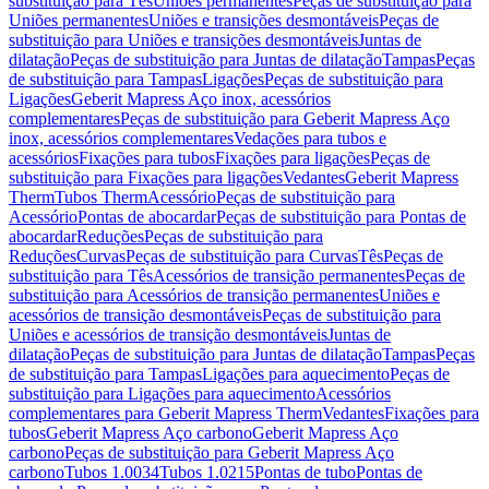
substituição para Tês
Uniões permanentes
Peças de substituição para
Uniões permanentes
Uniões e transições desmontáveis
Peças de
substituição para Uniões e transições desmontáveis
Juntas de
dilatação
Peças de substituição para Juntas de dilatação
Tampas
Peças
de substituição para Tampas
Ligações
Peças de substituição para
Ligações
Geberit Mapress Aço inox, acessórios
complementares
Peças de substituição para Geberit Mapress Aço
inox, acessórios complementares
Vedações para tubos e
acessórios
Fixações para tubos
Fixações para ligações
Peças de
substituição para Fixações para ligações
Vedantes
Geberit Mapress
Therm
Tubos Therm
Acessório
Peças de substituição para
Acessório
Pontas de abocardar
Peças de substituição para Pontas de
abocardar
Reduções
Peças de substituição para
Reduções
Curvas
Peças de substituição para Curvas
Tês
Peças de
substituição para Tês
Acessórios de transição permanentes
Peças de
substituição para Acessórios de transição permanentes
Uniões e
acessórios de transição desmontáveis
Peças de substituição para
Uniões e acessórios de transição desmontáveis
Juntas de
dilatação
Peças de substituição para Juntas de dilatação
Tampas
Peças
de substituição para Tampas
Ligações para aquecimento
Peças de
substituição para Ligações para aquecimento
Acessórios
complementares para Geberit Mapress Therm
Vedantes
Fixações para
tubos
Geberit Mapress Aço carbono
Geberit Mapress Aço
carbono
Peças de substituição para Geberit Mapress Aço
carbono
Tubos 1.0034
Tubos 1.0215
Pontas de tubo
Pontas de