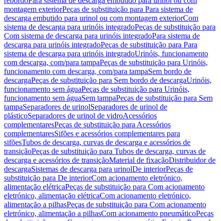
rebordo
Para sistema de descarga embutido para urinol ou com
montagem exterior
Peças de substituição para Para sistema de
descarga embutido para urinol ou com montagem exterior
Com
sistema de descarga para urinóis integrado
Peças de substituição para
Com sistema de descarga para urinóis integrado
Para sistema de
descarga para urinóis integrado
Peças de substituição para Para
sistema de descarga para urinóis integrado
Urinóis, funcionamento
com descarga, com/para tampa
Peças de substituição para Urinóis,
funcionamento com descarga, com/para tampa
Sem bordo de
descarga
Peças de substituição para Sem bordo de descarga
Urinóis,
funcionamento sem água
Peças de substituição para Urinóis,
funcionamento sem água
Sem tampa
Peças de substituição para Sem
tampa
Separadores de urinol
Separadores de urinol de
plástico
Separadores de urinol de vidro
Acessórios
complementares
Peças de substituição para Acessórios
complementares
Sifões e acessórios complementares para
sifões
Tubos de descarga, curvas de descarga e acessórios de
transição
Peças de substituição para Tubos de descarga, curvas de
descarga e acessórios de transição
Material de fixação
Distribuidor de
descarga
Sistemas de descarga para urinol
De interior
Peças de
substituição para De interior
Com acionamento eletrónico,
alimentação elétrica
Peças de substituição para Com acionamento
eletrónico, alimentação elétrica
Com acionamento eletrónico,
alimentação a pilhas
Peças de substituição para Com acionamento
eletrónico, alimentação a pilhas
Com acionamento pneumático
Peças