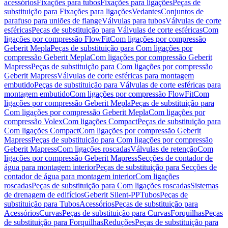
acessórios
Fixações para tubos
Fixações para ligações
Peças de
substituição para Fixações para ligações
Vedantes
Conjuntos de
parafuso para uniões de flange
Válvulas para tubos
Válvulas de corte
esféricas
Peças de substituição para Válvulas de corte esféricas
Com
ligações por compressão FlowFit
Com ligações por compressão
Geberit Mepla
Peças de substituição para Com ligações por
compressão Geberit Mepla
Com ligações por compressão Geberit
Mapress
Peças de substituição para Com ligações por compressão
Geberit Mapress
Válvulas de corte esféricas para montagem
embutido
Peças de substituição para Válvulas de corte esféricas para
montagem embutido
Com ligações por compressão FlowFit
Com
ligações por compressão Geberit Mepla
Peças de substituição para
Com ligações por compressão Geberit Mepla
Com ligações por
compressão Volex
Com ligações Compact
Peças de substituição para
Com ligações Compact
Com ligações por compressão Geberit
Mapress
Peças de substituição para Com ligações por compressão
Geberit Mapress
Com ligações roscadas
Válvulas de retenção
Com
ligações por compressão Geberit Mapress
Secções de contador de
água para montagem interior
Peças de substituição para Secções de
contador de água para montagem interior
Com ligações
roscadas
Peças de substituição para Com ligações roscadas
Sistemas
de drenagem de edifícios
Geberit Silent-PP
Tubos
Peças de
substituição para Tubos
Acessórios
Peças de substituição para
Acessórios
Curvas
Peças de substituição para Curvas
Forquilhas
Peças
de substituição para Forquilhas
Reduções
Peças de substituição para