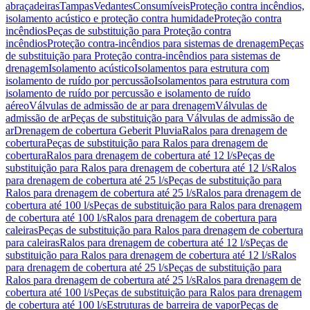
abraçadeiras
Tampas
Vedantes
Consumíveis
Proteção contra incêndios,
isolamento acústico e proteção contra humidade
Proteção contra
incêndios
Peças de substituição para Proteção contra
incêndios
Proteção contra-incêndios para sistemas de drenagem
Peças
de substituição para Proteção contra-incêndios para sistemas de
drenagem
Isolamento acústico
Isolamentos para estrutura com
isolamento de ruído por percussão
Isolamentos para estrutura com
isolamento de ruído por percussão e isolamento de ruído
aéreo
Válvulas de admissão de ar para drenagem
Válvulas de
admissão de ar
Peças de substituição para Válvulas de admissão de
ar
Drenagem de cobertura Geberit Pluvia
Ralos para drenagem de
cobertura
Peças de substituição para Ralos para drenagem de
cobertura
Ralos para drenagem de cobertura até 12 l/s
Peças de
substituição para Ralos para drenagem de cobertura até 12 l/s
Ralos
para drenagem de cobertura até 25 l/s
Peças de substituição para
Ralos para drenagem de cobertura até 25 l/s
Ralos para drenagem de
cobertura até 100 l/s
Peças de substituição para Ralos para drenagem
de cobertura até 100 l/s
Ralos para drenagem de cobertura para
caleiras
Peças de substituição para Ralos para drenagem de cobertura
para caleiras
Ralos para drenagem de cobertura até 12 l/s
Peças de
substituição para Ralos para drenagem de cobertura até 12 l/s
Ralos
para drenagem de cobertura até 25 l/s
Peças de substituição para
Ralos para drenagem de cobertura até 25 l/s
Ralos para drenagem de
cobertura até 100 l/s
Peças de substituição para Ralos para drenagem
de cobertura até 100 l/s
Estruturas de barreira de vapor
Peças de