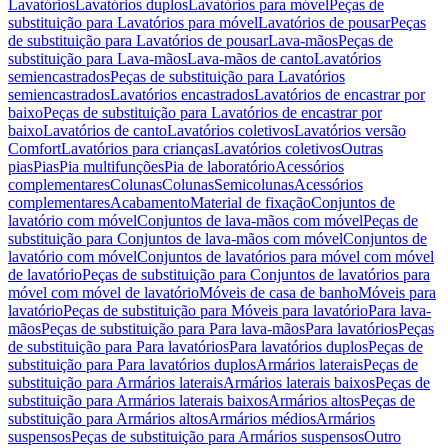
Lavatórios
Lavatórios duplos
Lavatórios para móvel
Peças de
substituição para Lavatórios para móvel
Lavatórios de pousar
Peças
de substituição para Lavatórios de pousar
Lava-mãos
Peças de
substituição para Lava-mãos
Lava-mãos de canto
Lavatórios
semiencastrados
Peças de substituição para Lavatórios
semiencastrados
Lavatórios encastrados
Lavatórios de encastrar por
baixo
Peças de substituição para Lavatórios de encastrar por
baixo
Lavatórios de canto
Lavatórios coletivos
Lavatórios versão
Comfort
Lavatórios para crianças
Lavatórios coletivos
Outras
pias
Pias
Pia multifunções
Pia de laboratório
Acessórios
complementares
Colunas
Colunas
Semicolunas
Acessórios
complementares
Acabamento
Material de fixação
Conjuntos de
lavatório com móvel
Conjuntos de lava-mãos com móvel
Peças de
substituição para Conjuntos de lava-mãos com móvel
Conjuntos de
lavatório com móvel
Conjuntos de lavatórios para móvel com móvel
de lavatório
Peças de substituição para Conjuntos de lavatórios para
móvel com móvel de lavatório
Móveis de casa de banho
Móveis para
lavatório
Peças de substituição para Móveis para lavatório
Para lava-
mãos
Peças de substituição para Para lava-mãos
Para lavatórios
Peças
de substituição para Para lavatórios
Para lavatórios duplos
Peças de
substituição para Para lavatórios duplos
Armários laterais
Peças de
substituição para Armários laterais
Armários laterais baixos
Peças de
substituição para Armários laterais baixos
Armários altos
Peças de
substituição para Armários altos
Armários médios
Armários
suspensos
Peças de substituição para Armários suspensos
Outro