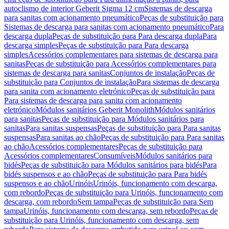
autoclismo de interior Geberit Sigma 12 cm
Sistemas de descarga
para sanitas com acionamento pneumático
Peças de substituição para
Sistemas de descarga para sanitas com acionamento pneumático
Para
descarga dupla
Peças de substituição para Para descarga dupla
Para
descarga simples
Peças de substituição para Para descarga
simples
Acessórios complementares para sistemas de descarga para
sanitas
Peças de substituição para Acessórios complementares para
sistemas de descarga para sanitas
Conjuntos de instalação
Peças de
substituição para Conjuntos de instalação
Para sistemas de descarga
para sanita com acionamento eletrónico
Peças de substituição para
Para sistemas de descarga para sanita com acionamento
eletrónico
Módulos sanitários Geberit Monolith
Módulos sanitários
para sanitas
Peças de substituição para Módulos sanitários para
sanitas
Para sanitas suspensas
Peças de substituição para Para sanitas
suspensas
Para sanitas ao chão
Peças de substituição para Para sanitas
ao chão
Acessórios complementares
Peças de substituição para
Acessórios complementares
Consumíveis
Módulos sanitários para
bidés
Peças de substituição para Módulos sanitários para bidés
Para
bidés suspensos e ao chão
Peças de substituição para Para bidés
suspensos e ao chão
Urinóis
Urinóis, funcionamento com descarga,
com rebordo
Peças de substituição para Urinóis, funcionamento com
descarga, com rebordo
Sem tampa
Peças de substituição para Sem
tampa
Urinóis, funcionamento com descarga, sem rebordo
Peças de
substituição para Urinóis, funcionamento com descarga, sem