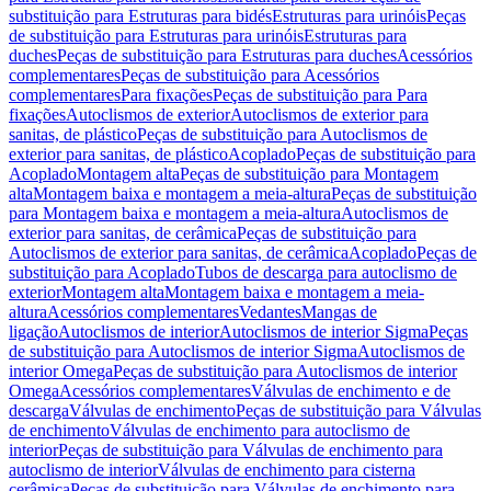
substituição para Estruturas para bidés
Estruturas para urinóis
Peças
de substituição para Estruturas para urinóis
Estruturas para
duches
Peças de substituição para Estruturas para duches
Acessórios
complementares
Peças de substituição para Acessórios
complementares
Para fixações
Peças de substituição para Para
fixações
Autoclismos de exterior
Autoclismos de exterior para
sanitas, de plástico
Peças de substituição para Autoclismos de
exterior para sanitas, de plástico
Acoplado
Peças de substituição para
Acoplado
Montagem alta
Peças de substituição para Montagem
alta
Montagem baixa e montagem a meia-altura
Peças de substituição
para Montagem baixa e montagem a meia-altura
Autoclismos de
exterior para sanitas, de cerâmica
Peças de substituição para
Autoclismos de exterior para sanitas, de cerâmica
Acoplado
Peças de
substituição para Acoplado
Tubos de descarga para autoclismo de
exterior
Montagem alta
Montagem baixa e montagem a meia-
altura
Acessórios complementares
Vedantes
Mangas de
ligação
Autoclismos de interior
Autoclismos de interior Sigma
Peças
de substituição para Autoclismos de interior Sigma
Autoclismos de
interior Omega
Peças de substituição para Autoclismos de interior
Omega
Acessórios complementares
Válvulas de enchimento e de
descarga
Válvulas de enchimento
Peças de substituição para Válvulas
de enchimento
Válvulas de enchimento para autoclismo de
interior
Peças de substituição para Válvulas de enchimento para
autoclismo de interior
Válvulas de enchimento para cisterna
cerâmica
Peças de substituição para Válvulas de enchimento para