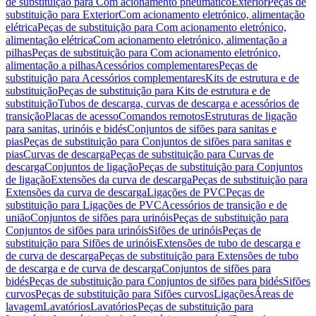
de substituição para Com acionamento pneumático
Exterior
Peças de
substituição para Exterior
Com acionamento eletrónico, alimentação
elétrica
Peças de substituição para Com acionamento eletrónico,
alimentação elétrica
Com acionamento eletrónico, alimentação a
pilhas
Peças de substituição para Com acionamento eletrónico,
alimentação a pilhas
Acessórios complementares
Peças de
substituição para Acessórios complementares
Kits de estrutura e de
substituição
Peças de substituição para Kits de estrutura e de
substituição
Tubos de descarga, curvas de descarga e acessórios de
transição
Placas de acesso
Comandos remotos
Estruturas de ligação
para sanitas, urinóis e bidés
Conjuntos de sifões para sanitas e
pias
Peças de substituição para Conjuntos de sifões para sanitas e
pias
Curvas de descarga
Peças de substituição para Curvas de
descarga
Conjuntos de ligação
Peças de substituição para Conjuntos
de ligação
Extensões da curva de descarga
Peças de substituição para
Extensões da curva de descarga
Ligações de PVC
Peças de
substituição para Ligações de PVC
Acessórios de transição e de
união
Conjuntos de sifões para urinóis
Peças de substituição para
Conjuntos de sifões para urinóis
Sifões de urinóis
Peças de
substituição para Sifões de urinóis
Extensões de tubo de descarga e
de curva de descarga
Peças de substituição para Extensões de tubo
de descarga e de curva de descarga
Conjuntos de sifões para
bidés
Peças de substituição para Conjuntos de sifões para bidés
Sifões
curvos
Peças de substituição para Sifões curvos
Ligações
Áreas de
lavagem
Lavatórios
Lavatórios
Peças de substituição para