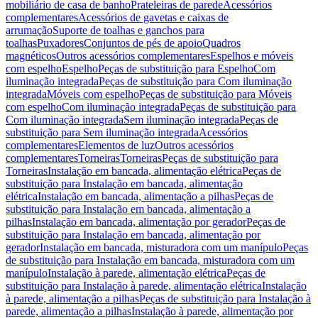
mobiliário de casa de banho
Prateleiras de parede
Acessórios
complementares
Acessórios de gavetas e caixas de
arrumação
Suporte de toalhas e ganchos para
toalhas
Puxadores
Conjuntos de pés de apoio
Quadros
magnéticos
Outros acessórios complementares
Espelhos e móveis
com espelho
Espelho
Peças de substituição para Espelho
Com
iluminação integrada
Peças de substituição para Com iluminação
integrada
Móveis com espelho
Peças de substituição para Móveis
com espelho
Com iluminação integrada
Peças de substituição para
Com iluminação integrada
Sem iluminação integrada
Peças de
substituição para Sem iluminação integrada
Acessórios
complementares
Elementos de luz
Outros acessórios
complementares
Torneiras
Torneiras
Peças de substituição para
Torneiras
Instalação em bancada, alimentação elétrica
Peças de
substituição para Instalação em bancada, alimentação
elétrica
Instalação em bancada, alimentação a pilhas
Peças de
substituição para Instalação em bancada, alimentação a
pilhas
Instalação em bancada, alimentação por gerador
Peças de
substituição para Instalação em bancada, alimentação por
gerador
Instalação em bancada, misturadora com um manípulo
Peças
de substituição para Instalação em bancada, misturadora com um
manípulo
Instalação à parede, alimentação elétrica
Peças de
substituição para Instalação à parede, alimentação elétrica
Instalação
à parede, alimentação a pilhas
Peças de substituição para Instalação à
parede, alimentação a pilhas
Instalação à parede, alimentação por