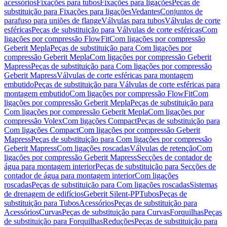
acessórios
Fixações para tubos
Fixações para ligações
Peças de
substituição para Fixações para ligações
Vedantes
Conjuntos de
parafuso para uniões de flange
Válvulas para tubos
Válvulas de corte
esféricas
Peças de substituição para Válvulas de corte esféricas
Com
ligações por compressão FlowFit
Com ligações por compressão
Geberit Mepla
Peças de substituição para Com ligações por
compressão Geberit Mepla
Com ligações por compressão Geberit
Mapress
Peças de substituição para Com ligações por compressão
Geberit Mapress
Válvulas de corte esféricas para montagem
embutido
Peças de substituição para Válvulas de corte esféricas para
montagem embutido
Com ligações por compressão FlowFit
Com
ligações por compressão Geberit Mepla
Peças de substituição para
Com ligações por compressão Geberit Mepla
Com ligações por
compressão Volex
Com ligações Compact
Peças de substituição para
Com ligações Compact
Com ligações por compressão Geberit
Mapress
Peças de substituição para Com ligações por compressão
Geberit Mapress
Com ligações roscadas
Válvulas de retenção
Com
ligações por compressão Geberit Mapress
Secções de contador de
água para montagem interior
Peças de substituição para Secções de
contador de água para montagem interior
Com ligações
roscadas
Peças de substituição para Com ligações roscadas
Sistemas
de drenagem de edifícios
Geberit Silent-PP
Tubos
Peças de
substituição para Tubos
Acessórios
Peças de substituição para
Acessórios
Curvas
Peças de substituição para Curvas
Forquilhas
Peças
de substituição para Forquilhas
Reduções
Peças de substituição para