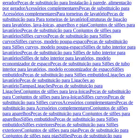
gerador
Peças de substituição para Instalação à parede, alimentação
por gerador
Acessórios complementares
Peças de substituição para
Acessórios complementares
Para torneiras de lavatório
Peças de
substituição para Para torneiras de lavatório
Estruturas de ligação
para lavatórios, lava-loiças, aparelhos e pias
Conjuntos de sifões para
lavatórios
Peças de substituição para Conjuntos de sifões para
lavatórios
Sifões curvos
Peças de substituição para Sifões
curvos
Sifões curvos, modelo poupa-espaço
Peças de substituição
para Sifões curvos, modelo poupa-espaço
Sifões de tubo interior para
lavatórios
Peças de substituição para Sifões de tubo interior para
lavatórios
Sifões de tubo interior para lavatórios, modelo
economizador de espaço
Peças de substituição para Sifões de tubo
interior para lavatórios, modelo economizador de espaço
Sifões
embutidos
Peças de substituição para Sifões embutidos
Ligações ao
lavatório
Peças de substituição para Ligações ao
lavatório
Tampas
Ligações
Peças de substituição para
Ligações
Conjuntos de sifões para lava-loiças
Peças de substituição
para Conjuntos de sifões para lava-loiças
Sifões curvos
Peças de
substituição para Sifões curvos
Acessórios complementares
Peças de
substituição para Acessórios complementares
Conjuntos de sifões
para aparelhos
Peças de substituição para Conjuntos de sifões para
aparelhos
Sifões embutidos
Peças de substituição para Sifões
embutidos
Sifões exteriores
Peças de substituição para Sifões
exteriores
Conjuntos de sifões para pias
Peças de substituição para
Conjuntos de sifões para pias
Sifões
Peças de substituição para