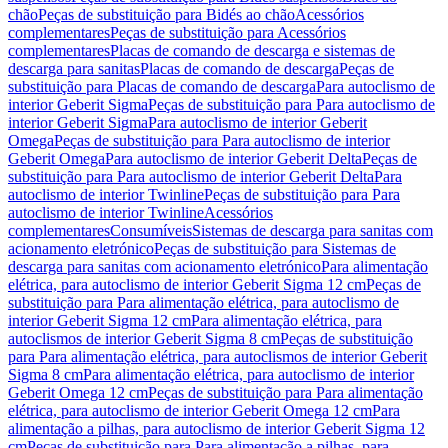
chão
Peças de substituição para Bidés ao chão
Acessórios
complementares
Peças de substituição para Acessórios
complementares
Placas de comando de descarga e sistemas de
descarga para sanitas
Placas de comando de descarga
Peças de
substituição para Placas de comando de descarga
Para autoclismo de
interior Geberit Sigma
Peças de substituição para Para autoclismo de
interior Geberit Sigma
Para autoclismo de interior Geberit
Omega
Peças de substituição para Para autoclismo de interior
Geberit Omega
Para autoclismo de interior Geberit Delta
Peças de
substituição para Para autoclismo de interior Geberit Delta
Para
autoclismo de interior Twinline
Peças de substituição para Para
autoclismo de interior Twinline
Acessórios
complementares
Consumíveis
Sistemas de descarga para sanitas com
acionamento eletrónico
Peças de substituição para Sistemas de
descarga para sanitas com acionamento eletrónico
Para alimentação
elétrica, para autoclismo de interior Geberit Sigma 12 cm
Peças de
substituição para Para alimentação elétrica, para autoclismo de
interior Geberit Sigma 12 cm
Para alimentação elétrica, para
autoclismos de interior Geberit Sigma 8 cm
Peças de substituição
para Para alimentação elétrica, para autoclismos de interior Geberit
Sigma 8 cm
Para alimentação elétrica, para autoclismo de interior
Geberit Omega 12 cm
Peças de substituição para Para alimentação
elétrica, para autoclismo de interior Geberit Omega 12 cm
Para
alimentação a pilhas, para autoclismo de interior Geberit Sigma 12
cm
Peças de substituição para Para alimentação a pilhas, para