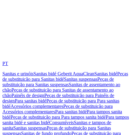
PT
Sanitas e urinóis
Sanitas bidé Geberit AquaClean
Sanitas bidé
Peças
de substituição para Sanitas bidé
Sanitas suspensas
Peças de
substituição para Sanitas suspensas
Sanitas de assentamento ao
chão
Peças de substituição para Sanitas de assentamento ao
chão
Painéis de design
Peças de substituição para Painéis de
design
Para sanitas bidé
Peças de substituição para Para sanitas
bidé
Acessórios complementares
Peças de substituição para
Acessórios complementares
Para sanitas bidé
Para tampos sanita
bidé
Peças de substituição para Para tampos sanita bidé
Para tampos
sanita bidé e sanitas bidé
Consumíveis
Sanitas e tampos de
sanita
Sanitas suspensas
Peças de substituição para Sanitas
suspensas
Sanitas de fundo profundo
Peças de substituição para