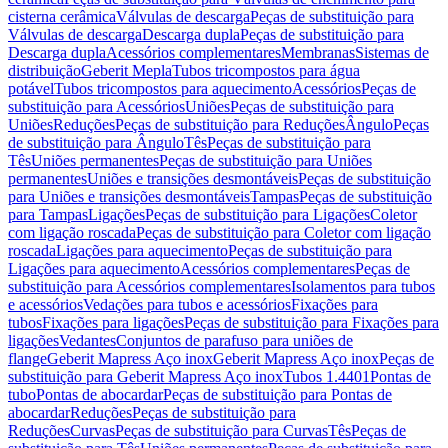
cisterna cerâmica
Válvulas de descarga
Peças de substituição para
Válvulas de descarga
Descarga dupla
Peças de substituição para
Descarga dupla
Acessórios complementares
Membranas
Sistemas de
distribuição
Geberit Mepla
Tubos tricompostos para água
potável
Tubos tricompostos para aquecimento
Acessórios
Peças de
substituição para Acessórios
Uniões
Peças de substituição para
Uniões
Reduções
Peças de substituição para Reduções
Ângulo
Peças
de substituição para Ângulo
Tês
Peças de substituição para
Tês
Uniões permanentes
Peças de substituição para Uniões
permanentes
Uniões e transições desmontáveis
Peças de substituição
para Uniões e transições desmontáveis
Tampas
Peças de substituição
para Tampas
Ligações
Peças de substituição para Ligações
Coletor
com ligação roscada
Peças de substituição para Coletor com ligação
roscada
Ligações para aquecimento
Peças de substituição para
Ligações para aquecimento
Acessórios complementares
Peças de
substituição para Acessórios complementares
Isolamentos para tubos
e acessórios
Vedações para tubos e acessórios
Fixações para
tubos
Fixações para ligações
Peças de substituição para Fixações para
ligações
Vedantes
Conjuntos de parafuso para uniões de
flange
Geberit Mapress Aço inox
Geberit Mapress Aço inox
Peças de
substituição para Geberit Mapress Aço inox
Tubos 1.4401
Pontas de
tubo
Pontas de abocardar
Peças de substituição para Pontas de
abocardar
Reduções
Peças de substituição para
Reduções
Curvas
Peças de substituição para Curvas
Tês
Peças de