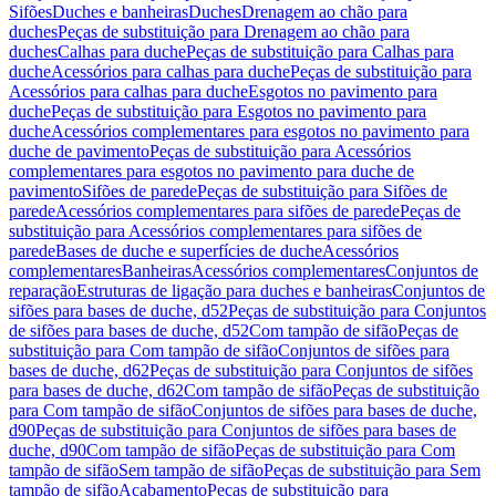
Sifões
Duches e banheiras
Duches
Drenagem ao chão para
duches
Peças de substituição para Drenagem ao chão para
duches
Calhas para duche
Peças de substituição para Calhas para
duche
Acessórios para calhas para duche
Peças de substituição para
Acessórios para calhas para duche
Esgotos no pavimento para
duche
Peças de substituição para Esgotos no pavimento para
duche
Acessórios complementares para esgotos no pavimento para
duche de pavimento
Peças de substituição para Acessórios
complementares para esgotos no pavimento para duche de
pavimento
Sifões de parede
Peças de substituição para Sifões de
parede
Acessórios complementares para sifões de parede
Peças de
substituição para Acessórios complementares para sifões de
parede
Bases de duche e superfícies de duche
Acessórios
complementares
Banheiras
Acessórios complementares
Conjuntos de
reparação
Estruturas de ligação para duches e banheiras
Conjuntos de
sifões para bases de duche, d52
Peças de substituição para Conjuntos
de sifões para bases de duche, d52
Com tampão de sifão
Peças de
substituição para Com tampão de sifão
Conjuntos de sifões para
bases de duche, d62
Peças de substituição para Conjuntos de sifões
para bases de duche, d62
Com tampão de sifão
Peças de substituição
para Com tampão de sifão
Conjuntos de sifões para bases de duche,
d90
Peças de substituição para Conjuntos de sifões para bases de
duche, d90
Com tampão de sifão
Peças de substituição para Com
tampão de sifão
Sem tampão de sifão
Peças de substituição para Sem
tampão de sifão
Acabamento
Peças de substituição para