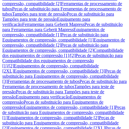
compressão, compatibilidade [2]
Ferramentas de processamento de
tubos
Peças de substituição para Ferramentas de processamento de
tubos
Tampões para teste de pressão
Peças de substituição para
Tampões para teste de pressão
Equipamento para
verificação
Ferramentas para Geberit Mapress
Peças de substituição
para Ferramentas para Geberit Mapress
Equipamentos de
compressão, compatibilidade [1]
Peças de substituição para
Equipamentos de compressão, compatibilidade [1]
Equipamentos de
compressão, compatibilidade [2]
Peças de substituição para
Equipamentos de compressão, compatibilidade [2]
Compatibilidade
dos equipamentos de compressão [1]/[2]
Peças de substituição para
Compatibilidade dos equipamentos de compressão
[1]/[2]
Equipamentos de compressão, compatibilidade
[2XL]
Equipamentos de compressão, compatibilidade [3]
Peças de
substituição para Equipamentos de compressão, compatibilidade
[3]
Ferramentas de processamento de tubos
Peças de substituição para
Ferramentas de processamento de tubos
Tampões para teste de
pressão
Peças de substituição para Tampões para teste de
pressão
Equipamento para verificação
Equipamentos de
compressão
Peças de substituição para Equipamentos de
compressão
Equipamentos de compressão, compatibilidade [1]
Peças
de substituição para Equipamentos de compressão, compatibilidade
[1]
Equipamentos de compressão, compatibilidade [2]
Peças de
substituição para Equipamentos de compressão, compatibilidade
[2]
Equipamentos de compressão, compatibilidade [2XL]
Peças de