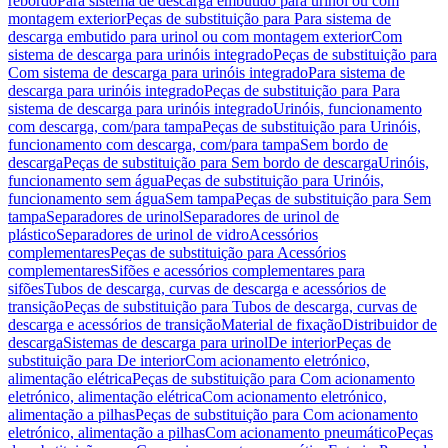
rebordo
Para sistema de descarga embutido para urinol ou com
montagem exterior
Peças de substituição para Para sistema de
descarga embutido para urinol ou com montagem exterior
Com
sistema de descarga para urinóis integrado
Peças de substituição para
Com sistema de descarga para urinóis integrado
Para sistema de
descarga para urinóis integrado
Peças de substituição para Para
sistema de descarga para urinóis integrado
Urinóis, funcionamento
com descarga, com/para tampa
Peças de substituição para Urinóis,
funcionamento com descarga, com/para tampa
Sem bordo de
descarga
Peças de substituição para Sem bordo de descarga
Urinóis,
funcionamento sem água
Peças de substituição para Urinóis,
funcionamento sem água
Sem tampa
Peças de substituição para Sem
tampa
Separadores de urinol
Separadores de urinol de
plástico
Separadores de urinol de vidro
Acessórios
complementares
Peças de substituição para Acessórios
complementares
Sifões e acessórios complementares para
sifões
Tubos de descarga, curvas de descarga e acessórios de
transição
Peças de substituição para Tubos de descarga, curvas de
descarga e acessórios de transição
Material de fixação
Distribuidor de
descarga
Sistemas de descarga para urinol
De interior
Peças de
substituição para De interior
Com acionamento eletrónico,
alimentação elétrica
Peças de substituição para Com acionamento
eletrónico, alimentação elétrica
Com acionamento eletrónico,
alimentação a pilhas
Peças de substituição para Com acionamento
eletrónico, alimentação a pilhas
Com acionamento pneumático
Peças