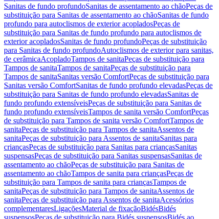
Sanitas de fundo profundo
Sanitas de assentamento ao chão
Peças de
substituição para Sanitas de assentamento ao chão
Sanitas de fundo
profundo para autoclismos de exterior acoplados
Peças de
substituição para Sanitas de fundo profundo para autoclismos de
exterior acoplados
Sanitas de fundo profundo
Peças de substituição
para Sanitas de fundo profundo
Autoclismos de exterior para sanitas,
de cerâmica
Acoplado
Tampos de sanita
Peças de substituição para
Tampos de sanita
Tampos de sanita
Peças de substituição para
Tampos de sanita
Sanitas versão Comfort
Peças de substituição para
Sanitas versão Comfort
Sanitas de fundo profundo elevadas
Peças de
substituição para Sanitas de fundo profundo elevadas
Sanitas de
fundo profundo extensíveis
Peças de substituição para Sanitas de
fundo profundo extensíveis
Tampos de sanita versão Comfort
Peças
de substituição para Tampos de sanita versão Comfort
Tampos de
sanita
Peças de substituição para Tampos de sanita
Assentos de
sanita
Peças de substituição para Assentos de sanita
Sanitas para
crianças
Peças de substituição para Sanitas para crianças
Sanitas
suspensas
Peças de substituição para Sanitas suspensas
Sanitas de
assentamento ao chão
Peças de substituição para Sanitas de
assentamento ao chão
Tampos de sanita para crianças
Peças de
substituição para Tampos de sanita para crianças
Tampos de
sanita
Peças de substituição para Tampos de sanita
Assentos de
sanita
Peças de substituição para Assentos de sanita
Acessórios
complementares
Ligações
Material de fixação
Bidés
Bidés
suspensos
Peças de substituição para Bidés suspensos
Bidés ao