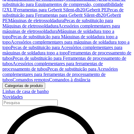
substituição para Equipamentos de compressão, compatibilidade
[2XL]
Ferramentas para Geberit Silent-db20/Geberit PE
Peças de
substituição para Ferramentas para Geberit Silent-db20/Geberit
PE
Máquinas de eletrossoldadura
Peças de substituição para
Máquinas de eletrossoldadura
Acessórios complementares para
máquinas de eletrossoldadura
Máquinas de soldadura topo a
topo
Peças de substituição para Máquinas de soldadura topo a
topo
Acessórios complementares para máquinas de soldadura topo a
topo
Peças de substituição para Acessórios complementares para
máquinas de soldadura topo a topo
Ferramentas de processamento de
tubos
Peças de substituição para Ferramentas de processamento de
tubos
Acessórios complementares para ferramentas de
processamento de tubos
Peças de substituição para Acessórios
complementares para ferramentas de processamento de
tubos
Comandos remotos
Comandos à distância
Categorias de produto
Linhas de casa de banho
Novidades