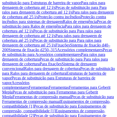
substituição para Estruturas de barreira de vapor
Para ralos para
drenagem de cobertura até 12 l/s
Peças de substituição para Para
ralos para drenagem de cobertura até 12 l/s
Para ralos para drenagem
de cobertura até 25 l/s
Proteção contra incêndios
Proteção contra
incêndios para sistemas de drenagem
Ralos de emergência
Peças de
substituição para Ralos de emergência
Para ralos para drenagem de
cobertura até 12 l/s
Peças de substituição para Para ralos para
drenagem de cobertura até 12 l/s
Para ralos para drenagem de
cobertura até 25 l/s
Peças de substituição para Para ralos para
drenagem de cobertura até 25 l/s
Fixações
Sistema de fixação d40–
200
Sistema de fixação d250–315
Acessórios complementares
Peças
de substituição para Acessórios complementares
Para ralos para
drenagem de cobertura
Peças de substituição para Para ralos para
drenagem de cobertura
Para fixações
Sistema de drenagem
convencional
Ralos para drenagem de cobertura
Peças de substituição
para Ralos para drenagem de cobertura
Estruturas de barreira de
vapor
Peças de substituição para Estruturas de barreira de
vapor
Acessórios
complementares
Ferramentas
Ferramentas
Ferramentas para Geberit
Mepla
Peças de substituição para Ferramentas para Geberit
Mepla
Ferramentas de compressão manual
Peças de substituição para
Ferramentas de compressão manual
Equipamentos de compressão,
compatibilidade [1]
Peças de substituição para Equipamentos de
compressão, compatibilidade [1]
Equipamentos de compressão,
compatibilidade [2]
Peças de substituição para Equipamentos de