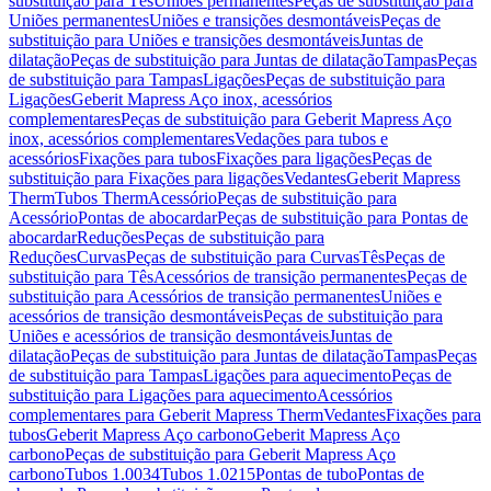
substituição para Tês
Uniões permanentes
Peças de substituição para
Uniões permanentes
Uniões e transições desmontáveis
Peças de
substituição para Uniões e transições desmontáveis
Juntas de
dilatação
Peças de substituição para Juntas de dilatação
Tampas
Peças
de substituição para Tampas
Ligações
Peças de substituição para
Ligações
Geberit Mapress Aço inox, acessórios
complementares
Peças de substituição para Geberit Mapress Aço
inox, acessórios complementares
Vedações para tubos e
acessórios
Fixações para tubos
Fixações para ligações
Peças de
substituição para Fixações para ligações
Vedantes
Geberit Mapress
Therm
Tubos Therm
Acessório
Peças de substituição para
Acessório
Pontas de abocardar
Peças de substituição para Pontas de
abocardar
Reduções
Peças de substituição para
Reduções
Curvas
Peças de substituição para Curvas
Tês
Peças de
substituição para Tês
Acessórios de transição permanentes
Peças de
substituição para Acessórios de transição permanentes
Uniões e
acessórios de transição desmontáveis
Peças de substituição para
Uniões e acessórios de transição desmontáveis
Juntas de
dilatação
Peças de substituição para Juntas de dilatação
Tampas
Peças
de substituição para Tampas
Ligações para aquecimento
Peças de
substituição para Ligações para aquecimento
Acessórios
complementares para Geberit Mapress Therm
Vedantes
Fixações para
tubos
Geberit Mapress Aço carbono
Geberit Mapress Aço
carbono
Peças de substituição para Geberit Mapress Aço
carbono
Tubos 1.0034
Tubos 1.0215
Pontas de tubo
Pontas de