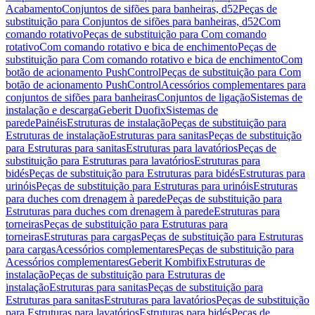
Acabamento
Conjuntos de sifões para banheiras, d52
Peças de
substituição para Conjuntos de sifões para banheiras, d52
Com
comando rotativo
Peças de substituição para Com comando
rotativo
Com comando rotativo e bica de enchimento
Peças de
substituição para Com comando rotativo e bica de enchimento
Com
botão de acionamento PushControl
Peças de substituição para Com
botão de acionamento PushControl
Acessórios complementares para
conjuntos de sifões para banheiras
Conjuntos de ligação
Sistemas de
instalação e descarga
Geberit Duofix
Sistemas de
parede
Painéis
Estruturas de instalação
Peças de substituição para
Estruturas de instalação
Estruturas para sanitas
Peças de substituição
para Estruturas para sanitas
Estruturas para lavatórios
Peças de
substituição para Estruturas para lavatórios
Estruturas para
bidés
Peças de substituição para Estruturas para bidés
Estruturas para
urinóis
Peças de substituição para Estruturas para urinóis
Estruturas
para duches com drenagem à parede
Peças de substituição para
Estruturas para duches com drenagem à parede
Estruturas para
torneiras
Peças de substituição para Estruturas para
torneiras
Estruturas para cargas
Peças de substituição para Estruturas
para cargas
Acessórios complementares
Peças de substituição para
Acessórios complementares
Geberit Kombifix
Estruturas de
instalação
Peças de substituição para Estruturas de
instalação
Estruturas para sanitas
Peças de substituição para
Estruturas para sanitas
Estruturas para lavatórios
Peças de substituição
para Estruturas para lavatórios
Estruturas para bidés
Peças de