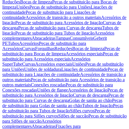
Reduções
Bocas de limpeza
Peças de substituição para Bocas de
limpeza
Uniões
Peças de substituição para Uniões
Ligações de
continuidade
Peças de substituição para Ligações de
continuidade
Acessórios de transição a outros materiais
Acessórios de
ligação
Peças de substituição para Acessórios de ligação
Curvas de
descarga
Peças de substituição para Curvas de descarga
Tubos de
ligação
Peças de substituição para Tubos de ligação
Acessórios
complementares
Abraçadeiras
Tampas
Consumíveis
Geberit
PE
Tubos
Acessórios
Peças de substituição para
Acessórios
Curvas
Forquilhas
Reduções
Bocas de limpeza
Peças de
substituição para Bocas de limpeza
Acessórios especiais
Peças de
substituição para Acessórios especiais
Acessórios
SuperTube
Curvas
Acessórios especiais
Uniões
Peças de substituição
para Uniões
Uniões de soldadura
Ligações de continuidade
Peças de
substituição para Ligações de continuidade
Acessórios de transição a
outros materiais
Peças de substituição para Acessórios de transição a
outros materiais
Conexões roscadas
Peças de substituição para
Conexões roscadas
Uniões de flange
Acessórios de ligação
Peças de
substituição para Acessórios de ligação
Curvas de descarga
Peças de
substituição para Curvas de descarga
Golas de sanita ao chão
Peças
de substituição para Golas de sanita ao chão
Tubos de ligação
Peças
de substituição para Tubos de ligação
Sifões curvos
Peças de
substituição para Sifões curvos
Sifões de sucção
Peças de substituição
para Sifões de sucção
Acessórios
complementares
Abraçadeiras
Fixações para