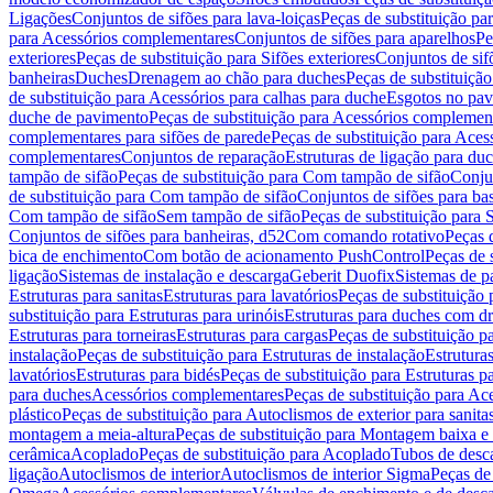
Ligações
Conjuntos de sifões para lava-loiças
Peças de substituição par
para Acessórios complementares
Conjuntos de sifões para aparelhos
Pe
exteriores
Peças de substituição para Sifões exteriores
Conjuntos de sif
banheiras
Duches
Drenagem ao chão para duches
Peças de substituiçã
de substituição para Acessórios para calhas para duche
Esgotos no pav
duche de pavimento
Peças de substituição para Acessórios complemen
complementares para sifões de parede
Peças de substituição para Aces
complementares
Conjuntos de reparação
Estruturas de ligação para du
tampão de sifão
Peças de substituição para Com tampão de sifão
Conjun
de substituição para Com tampão de sifão
Conjuntos de sifões para ba
Com tampão de sifão
Sem tampão de sifão
Peças de substituição para
Conjuntos de sifões para banheiras, d52
Com comando rotativo
Peças 
bica de enchimento
Com botão de acionamento PushControl
Peças de 
ligação
Sistemas de instalação e descarga
Geberit Duofix
Sistemas de p
Estruturas para sanitas
Estruturas para lavatórios
Peças de substituição 
substituição para Estruturas para urinóis
Estruturas para duches com d
Estruturas para torneiras
Estruturas para cargas
Peças de substituição pa
instalação
Peças de substituição para Estruturas de instalação
Estruturas
lavatórios
Estruturas para bidés
Peças de substituição para Estruturas p
para duches
Acessórios complementares
Peças de substituição para A
plástico
Peças de substituição para Autoclismos de exterior para sanitas
montagem a meia-altura
Peças de substituição para Montagem baixa e
cerâmica
Acoplado
Peças de substituição para Acoplado
Tubos de desca
ligação
Autoclismos de interior
Autoclismos de interior Sigma
Peças de