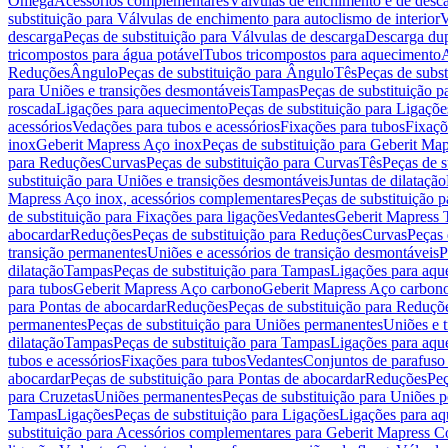
Omega
Acessórios complementares
Válvulas de enchimento e de desc
substituição para Válvulas de enchimento para autoclismo de interior
V
descarga
Peças de substituição para Válvulas de descarga
Descarga du
tricompostos para água potável
Tubos tricompostos para aquecimento
A
Reduções
Ângulo
Peças de substituição para Ângulo
Tês
Peças de subst
para Uniões e transições desmontáveis
Tampas
Peças de substituição 
roscada
Ligações para aquecimento
Peças de substituição para Ligaçõ
acessórios
Vedações para tubos e acessórios
Fixações para tubos
Fixaçõ
inox
Geberit Mapress Aço inox
Peças de substituição para Geberit Ma
para Reduções
Curvas
Peças de substituição para Curvas
Tês
Peças de s
substituição para Uniões e transições desmontáveis
Juntas de dilatação
Mapress Aço inox, acessórios complementares
Peças de substituição 
de substituição para Fixações para ligações
Vedantes
Geberit Mapress
abocardar
Reduções
Peças de substituição para Reduções
Curvas
Peças 
transição permanentes
Uniões e acessórios de transição desmontáveis
P
dilatação
Tampas
Peças de substituição para Tampas
Ligações para aqu
para tubos
Geberit Mapress Aço carbono
Geberit Mapress Aço carbon
para Pontas de abocardar
Reduções
Peças de substituição para Reduçõ
permanentes
Peças de substituição para Uniões permanentes
Uniões e 
dilatação
Tampas
Peças de substituição para Tampas
Ligações para aqu
tubos e acessórios
Fixações para tubos
Vedantes
Conjuntos de parafuso 
abocardar
Peças de substituição para Pontas de abocardar
Reduções
Peç
para Cruzetas
Uniões permanentes
Peças de substituição para Uniões 
Tampas
Ligações
Peças de substituição para Ligações
Ligações para a
substituição para Acessórios complementares para Geberit Mapress C