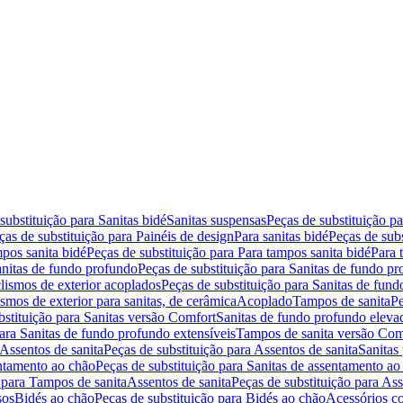
substituição para Sanitas bidé
Sanitas suspensas
Peças de substituição p
ças de substituição para Painéis de design
Para sanitas bidé
Peças de subs
pos sanita bidé
Peças de substituição para Para tampos sanita bidé
Para 
nitas de fundo profundo
Peças de substituição para Sanitas de fundo p
lismos de exterior acoplados
Peças de substituição para Sanitas de fund
smos de exterior para sanitas, de cerâmica
Acoplado
Tampos de sanita
Pe
bstituição para Sanitas versão Comfort
Sanitas de fundo profundo eleva
para Sanitas de fundo profundo extensíveis
Tampos de sanita versão Com
Assentos de sanita
Peças de substituição para Assentos de sanita
Sanitas 
entamento ao chão
Peças de substituição para Sanitas de assentamento ao
 para Tampos de sanita
Assentos de sanita
Peças de substituição para Ass
sos
Bidés ao chão
Peças de substituição para Bidés ao chão
Acessórios c