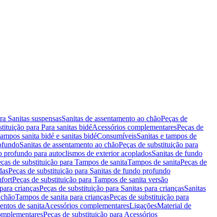
ara Sanitas suspensas
Sanitas de assentamento ao chão
Peças de
tituição para Para sanitas bidé
Acessórios complementares
Peças de
tampos sanita bidé e sanitas bidé
Consumíveis
Sanitas e tampos de
rofundo
Sanitas de assentamento ao chão
Peças de substituição para
o profundo para autoclismos de exterior acoplados
Sanitas de fundo
ças de substituição para Tampos de sanita
Tampos de sanita
Peças de
das
Peças de substituição para Sanitas de fundo profundo
fort
Peças de substituição para Tampos de sanita versão
para crianças
Peças de substituição para Sanitas para crianças
Sanitas
 chão
Tampos de sanita para crianças
Peças de substituição para
entos de sanita
Acessórios complementares
Ligações
Material de
omplementares
Peças de substituição para Acessórios