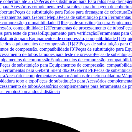
 cobertura até 25 l/s
Peças de substituição para Para ralos para drenage
o para Acessórios complementares
Para ralos para drenagem de cobertur
obertura
Peças de substituição para Ralos para drenagem de cobertura
Es
Ferramentas para Geberit Mepla
Peças de substituição para Ferramentas
 compressão, compatibilidade [1]
Peças de substituição para Equipamen
essão, compatibilidade [2]
Ferramentas de processamento de tubos
Peça
s para teste de pressão
Equipamento para verificação
Ferramentas para 
ubstituição para Equipamentos de compressão, compatibilidade [1]
Equi
de dos equipamentos de compressão [1]/[2]
Peças de substituição para
tos de compressão, compatibilidade [3]
Peças de substituição para Eq
ocessamento de tubos
Tampões para teste de pressão
Peças de substituiçã
Equipamentos de compressão
Equipamentos de compressão, compatibilida
Peças de substituição para Equipamentos de compressão, compatibilida
L]
Ferramentas para Geberit Silent-db20/Geberit PE
Peças de substituiçã
ura
Acessórios complementares para máquinas de eletrossoldadura
Máqui
ldadura topo a topo
Peças de substituição para Acessórios complementa
ocessamento de tubos
Acessórios complementares para ferramentas de p
s remotos
Comandos à distância