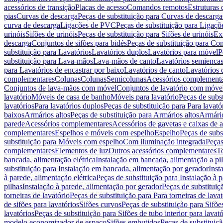
acessórios de transição
Placas de acesso
Comandos remotos
Estruturas 
pias
Curvas de descarga
Peças de substituição para Curvas de descarga
curva de descarga
Ligações de PVC
Peças de substituição para Ligaç
urinóis
Sifões de urinóis
Peças de substituição para Sifões de urinóis
Ex
descarga
Conjuntos de sifões para bidés
Peças de substituição para Con
substituição para Lavatórios
Lavatórios duplos
Lavatórios para móvel
P
substituição para Lava-mãos
Lava-mãos de canto
Lavatórios semiencas
para Lavatórios de encastrar por baixo
Lavatórios de canto
Lavatórios 
complementares
Colunas
Colunas
Semicolunas
Acessórios complementa
Conjuntos de lava-mãos com móvel
Conjuntos de lavatório com móve
lavatório
Móveis de casa de banho
Móveis para lavatório
Peças de subst
lavatórios
Para lavatórios duplos
Peças de substituição para Para lavató
baixos
Armários altos
Peças de substituição para Armários altos
Armári
parede
Acessórios complementares
Acessórios de gavetas e caixas de 
complementares
Espelhos e móveis com espelho
Espelho
Peças de subs
substituição para Móveis com espelho
Com iluminação integrada
Peças
complementares
Elementos de luz
Outros acessórios complementares
T
bancada, alimentação elétrica
Instalação em bancada, alimentação a pi
substituição para Instalação em bancada, alimentação por gerador
Inst
à parede, alimentação elétrica
Peças de substituição para Instalação à p
pilhas
Instalação à parede, alimentação por gerador
Peças de substituiç
torneiras de lavatório
Peças de substituição para Para torneiras de lavat
de sifões para lavatórios
Sifões curvos
Peças de substituição para Sifõe
lavatórios
Peças de substituição para Sifões de tubo interior para lavató
modelo economizador de espaço
Sifões embutidos
Peças de substituiç