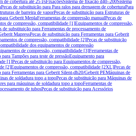
m de cobertura até 25 l/s
Fixações
Sistema de fixação d40–200
Sistema
a
Peças de substituição para Para ralos para drenagem de cobertura
Para
truturas de barreira de vapor
Peças de substituição para Estruturas de
 para Geberit Mepla
Ferramentas de compressão manual
Peças de
tos de compressão, compatibilidade [1]
Equipamentos de compressão,
s de substituição para Ferramentas de processamento de
Geberit Mapress
Peças de substituição para Ferramentas para Geberit
pamentos de compressão, compatibilidade [2]
Peças de substituição
 Compatibilidade dos equipamentos de compressão
uipamentos de compressão, compatibilidade [3]
Ferramentas de
o para Tampões para teste de pressão
Equipamento para
de [1]
Peças de substituição para Equipamentos de compressão,
de [2]
Equipamentos de compressão, compatibilidade [2XL]
Peças de
o para Ferramentas para Geberit Silent-db20/Geberit PE
Máquinas de
nas de soldadura topo a topo
Peças de substituição para Máquinas de
res para máquinas de soldadura topo a topo
Ferramentas de
rocessamento de tubos
Peças de substituição para Acessórios