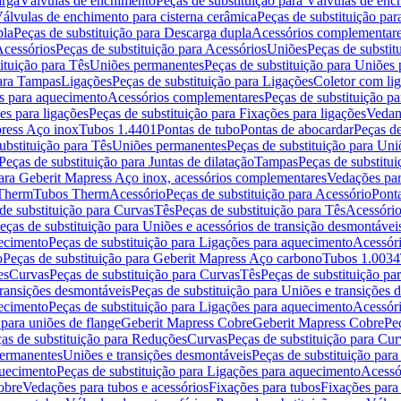
arga
Válvulas de enchimento
Peças de substituição para Válvulas de en
álvulas de enchimento para cisterna cerâmica
Peças de substituição par
pla
Peças de substituição para Descarga dupla
Acessórios complementar
cessórios
Peças de substituição para Acessórios
Uniões
Peças de substit
ituição para Tês
Uniões permanentes
Peças de substituição para Uniões
para Tampas
Ligações
Peças de substituição para Ligações
Coletor com li
es para aquecimento
Acessórios complementares
Peças de substituição p
es para ligações
Peças de substituição para Fixações para ligações
Vedan
press Aço inox
Tubos 1.4401
Pontas de tubo
Pontas de abocardar
Peças de
ubstituição para Tês
Uniões permanentes
Peças de substituição para Un
Peças de substituição para Juntas de dilatação
Tampas
Peças de substitu
para Geberit Mapress Aço inox, acessórios complementares
Vedações par
 Therm
Tubos Therm
Acessório
Peças de substituição para Acessório
Pont
de substituição para Curvas
Tês
Peças de substituição para Tês
Acessório
eças de substituição para Uniões e acessórios de transição desmontávei
ecimento
Peças de substituição para Ligações para aquecimento
Acessór
o
Peças de substituição para Geberit Mapress Aço carbono
Tubos 1.0034
es
Curvas
Peças de substituição para Curvas
Tês
Peças de substituição pa
transições desmontáveis
Peças de substituição para Uniões e transições 
ecimento
Peças de substituição para Ligações para aquecimento
Acessór
para uniões de flange
Geberit Mapress Cobre
Geberit Mapress Cobre
Pe
as de substituição para Reduções
Curvas
Peças de substituição para Cur
permanentes
Uniões e transições desmontáveis
Peças de substituição par
quecimento
Peças de substituição para Ligações para aquecimento
Acessó
obre
Vedações para tubos e acessórios
Fixações para tubos
Fixações para