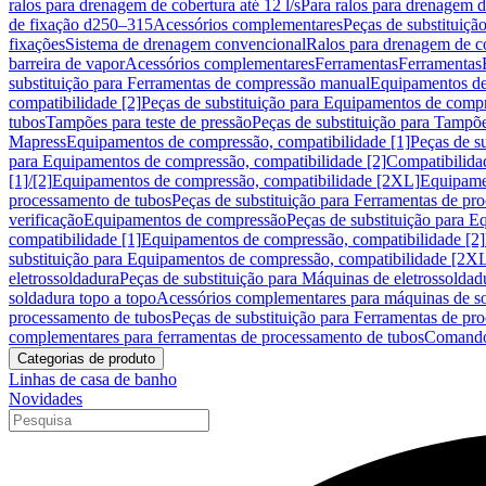
ralos para drenagem de cobertura até 12 l/s
Para ralos para drenagem de
de fixação d250–315
Acessórios complementares
Peças de substituiçã
fixações
Sistema de drenagem convencional
Ralos para drenagem de c
barreira de vapor
Acessórios complementares
Ferramentas
Ferramentas
substituição para Ferramentas de compressão manual
Equipamentos de
compatibilidade [2]
Peças de substituição para Equipamentos de compr
tubos
Tampões para teste de pressão
Peças de substituição para Tampõe
Mapress
Equipamentos de compressão, compatibilidade [1]
Peças de s
para Equipamentos de compressão, compatibilidade [2]
Compatibilida
[1]/[2]
Equipamentos de compressão, compatibilidade [2XL]
Equipamen
processamento de tubos
Peças de substituição para Ferramentas de pr
verificação
Equipamentos de compressão
Peças de substituição para 
compatibilidade [1]
Equipamentos de compressão, compatibilidade [2]
substituição para Equipamentos de compressão, compatibilidade [2X
eletrossoldadura
Peças de substituição para Máquinas de eletrossoldad
soldadura topo a topo
Acessórios complementares para máquinas de so
processamento de tubos
Peças de substituição para Ferramentas de pr
complementares para ferramentas de processamento de tubos
Comando
Categorias de produto
Linhas de casa de banho
Novidades