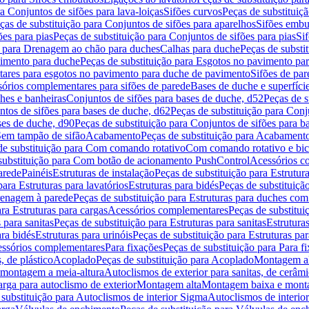
a Conjuntos de sifões para lava-loiças
Sifões curvos
Peças de substituiç
ças de substituição para Conjuntos de sifões para aparelhos
Sifões embu
ões para pias
Peças de substituição para Conjuntos de sifões para pias
Si
o para Drenagem ao chão para duches
Calhas para duche
Peças de substi
imento para duche
Peças de substituição para Esgotos no pavimento pa
tares para esgotos no pavimento para duche de pavimento
Sifões de par
sórios complementares para sifões de parede
Bases de duche e superfíci
ches e banheiras
Conjuntos de sifões para bases de duche, d52
Peças de s
tos de sifões para bases de duche, d62
Peças de substituição para Conj
ses de duche, d90
Peças de substituição para Conjuntos de sifões para b
 Sem tampão de sifão
Acabamento
Peças de substituição para Acabament
de substituição para Com comando rotativo
Com comando rotativo e bic
substituição para Com botão de acionamento PushControl
Acessórios co
arede
Painéis
Estruturas de instalação
Peças de substituição para Estrutura
para Estruturas para lavatórios
Estruturas para bidés
Peças de substituição
renagem à parede
Peças de substituição para Estruturas para duches co
ra Estruturas para cargas
Acessórios complementares
Peças de substitu
 para sanitas
Peças de substituição para Estruturas para sanitas
Estruturas
ara bidés
Estruturas para urinóis
Peças de substituição para Estruturas par
cessórios complementares
Para fixações
Peças de substituição para Para f
, de plástico
Acoplado
Peças de substituição para Acoplado
Montagem al
 montagem a meia-altura
Autoclismos de exterior para sanitas, de cerâm
rga para autoclismo de exterior
Montagem alta
Montagem baixa e monta
 substituição para Autoclismos de interior Sigma
Autoclismos de interi