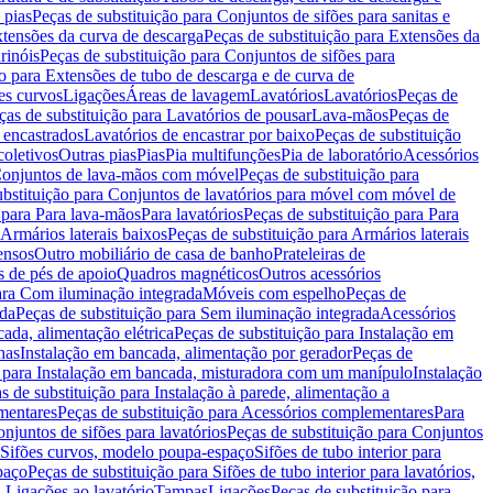
 pias
Peças de substituição para Conjuntos de sifões para sanitas e
tensões da curva de descarga
Peças de substituição para Extensões da
rinóis
Peças de substituição para Conjuntos de sifões para
ão para Extensões de tubo de descarga e de curva de
ões curvos
Ligações
Áreas de lavagem
Lavatórios
Lavatórios
Peças de
ças de substituição para Lavatórios de pousar
Lava-mãos
Peças de
 encastrados
Lavatórios de encastrar por baixo
Peças de substituição
coletivos
Outras pias
Pias
Pia multifunções
Pia de laboratório
Acessórios
onjuntos de lava-mãos com móvel
Peças de substituição para
ubstituição para Conjuntos de lavatórios para móvel com móvel de
 para Para lava-mãos
Para lavatórios
Peças de substituição para Para
Armários laterais baixos
Peças de substituição para Armários laterais
ensos
Outro mobiliário de casa de banho
Prateleiras de
 de pés de apoio
Quadros magnéticos
Outros acessórios
para Com iluminação integrada
Móveis com espelho
Peças de
ada
Peças de substituição para Sem iluminação integrada
Acessórios
ada, alimentação elétrica
Peças de substituição para Instalação em
has
Instalação em bancada, alimentação por gerador
Peças de
o para Instalação em bancada, misturadora com um manípulo
Instalação
s de substituição para Instalação à parede, alimentação a
mentares
Peças de substituição para Acessórios complementares
Para
njuntos de sifões para lavatórios
Peças de substituição para Conjuntos
a Sifões curvos, modelo poupa-espaço
Sifões de tubo interior para
paço
Peças de substituição para Sifões de tubo interior para lavatórios,
a Ligações ao lavatório
Tampas
Ligações
Peças de substituição para