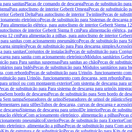
 para sanitas
Placas de comando de descarga
Peças de substituição par
Sigma
Para autoclismo de interior Geberit Omega
Peças de substituição p
terior Geberit Delta
Para autoclismo de interior Twinline
Peças de substit
cionamento eletrónico
Peças de substituição para Sistemas de descarga 
 Para alimentação elétrica, para autoclismo de interior Geberit Sigma 1
 autoclismos de interior Geberit Sigma 8 cm
Para alimentação elétrica, 
Omega 12 cm
Para alimentação a pilhas, para autoclismo de interior Gebe
 para sanitas com acionamento pneumático
Peças de substituição para 
scarga simples
Peças de substituição para Para descarga simples
Acessóri
a para sanitas
Conjuntos de instalação
Peças de substituição para Conjun
escarga para sanita com acionamento eletrónico
Módulos sanitários Geber
uição para Para sanitas suspensas
Para sanitas ao chão
Peças de substitui
itários para bidés
Peças de substituição para Módulos sanitários para bi
ga, com rebordo
Peças de substituição para Urinóis, funcionamento com
bstituição para Urinóis, funcionamento com descarga, sem rebordo
Para
 para urinol ou com montagem exterior
Com sistema de descarga para ur
Peças de substituição para Para sistema de descarga para urinóis integra
mpa
Sem bordo de descarga
Peças de substituição para Sem bordo de des
ara Sem tampa
Separadores de urinol
Separadores de urinol de plástico
Sep
lementares para sifões
Tubos de descarga, curvas de descarga e acessóri
de descarga
Sistemas de descarga para urinol
De interior
Peças de substitu
tação elétrica
Com acionamento eletrónico, alimentação a pilhas
Peças d
acionamento pneumático
Exterior
Peças de substituição para Exterior
Com 
o eletrónico, alimentação a pilhas
Peças de substituição para Com acio
s
Kits de estrutura e de substituição
Peças de substituição para Kits de est