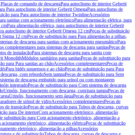
a Placas de comando de descarga
Para autoclismo de interior Geberit
ara Para autoclismo de interior Geberit Omega
Para autoclismo de
uição para Para autoclismo de interior Twinline
Acessórios
para sanitas com acionamento eletrónico
Para alimentação elétrica, para
2 cm
Para alimentação elétrica, para autoclismos de interior Geberit
para autoclismo de interior Geberit Omega 12 cm
Peças de substituição
rit Sigma 12 cm
Peças de substituição para Para alimentação a pilhas,
Sistemas de descarga para sanitas com acionamento pneumático
Para
os complementares para sistemas de descarga para sanitas
Peças de
tos de instalação
Para sistemas de descarga para sanita com
it Monolith
Módulos sanitários para sanitas
Peças de substituição para
ção para Para sanitas ao chão
Acessórios complementares
Peças de
dés
Para bidés suspensos e ao chão
Peças de substituição para Para
 descarga, com rebordo
Sem tampa
Peças de substituição para Sem
 sistema de descarga embutido para urinol ou com montagem
inóis integrado
Peças de substituição para Com sistema de descarga
do
Urinóis, funcionamento com descarga, com/para tampa
Peças de
carga
Urinóis, funcionamento sem água
Peças de substituição para
aradores de urinol de vidro
Acessórios complementares
Peças de
os de transição
Peças de substituição para Tubos de descarga, curvas
ição para De interior
Com acionamento eletrónico, alimentação
e substituição para Com acionamento eletrónico, alimentação a
acionamento eletrónico, alimentação elétrica
Peças de substituição
namento eletrónico, alimentação a pilhas
Acessórios
rutura e de substituição
Tubos de descarga, curvas de descarga e