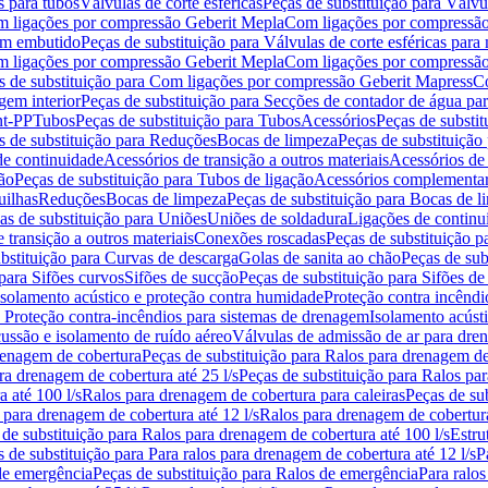
s para tubos
Válvulas de corte esféricas
Peças de substituição para Válvul
om ligações por compressão Geberit Mepla
Com ligações por compressão
gem embutido
Peças de substituição para Válvulas de corte esféricas pa
om ligações por compressão Geberit Mepla
Com ligações por compressã
s de substituição para Com ligações por compressão Geberit Mapress
Co
gem interior
Peças de substituição para Secções de contador de água pa
nt-PP
Tubos
Peças de substituição para Tubos
Acessórios
Peças de substit
s de substituição para Reduções
Bocas de limpeza
Peças de substituição
de continuidade
Acessórios de transição a outros materiais
Acessórios de
ão
Peças de substituição para Tubos de ligação
Acessórios complementa
uilhas
Reduções
Bocas de limpeza
Peças de substituição para Bocas de 
as de substituição para Uniões
Uniões de soldadura
Ligações de continu
 transição a outros materiais
Conexões roscadas
Peças de substituição 
bstituição para Curvas de descarga
Golas de sanita ao chão
Peças de sub
 para Sifões curvos
Sifões de sucção
Peças de substituição para Sifões de
 isolamento acústico e proteção contra humidade
Proteção contra incêndi
a Proteção contra-incêndios para sistemas de drenagem
Isolamento acúst
cussão e isolamento de ruído aéreo
Válvulas de admissão de ar para dr
renagem de cobertura
Peças de substituição para Ralos para drenagem d
ra drenagem de cobertura até 25 l/s
Peças de substituição para Ralos par
 até 100 l/s
Ralos para drenagem de cobertura para caleiras
Peças de su
 para drenagem de cobertura até 12 l/s
Ralos para drenagem de cobertura
 de substituição para Ralos para drenagem de cobertura até 100 l/s
Estru
 de substituição para Para ralos para drenagem de cobertura até 12 l/s
P
de emergência
Peças de substituição para Ralos de emergência
Para ralos