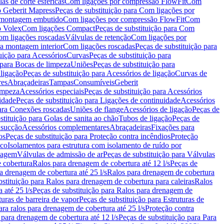
as de corte esféricas
Com ligações por compressão FlowFit
Com
 Geberit Mapress
Peças de substituição para Com ligações por
ra montagem embutido
Com ligações por compressão FlowFit
Com
o Volex
Com ligações Compact
Peças de substituição para Com
m ligações roscadas
Válvulas de retenção
Com ligações por
ra montagem interior
Com ligações roscadas
Peças de substituição para
uição para Acessórios
Curvas
Peças de substituição para
 para Bocas de limpeza
Uniões
Peças de substituição para
 ligação
Peças de substituição para Acessórios de ligação
Curvas de
res
Abraçadeiras
Tampas
Consumíveis
Geberit
limpeza
Acessórios especiais
Peças de substituição para Acessórios
idade
Peças de substituição para Ligações de continuidade
Acessórios
para Conexões roscadas
Uniões de flange
Acessórios de ligação
Peças de
stituição para Golas de sanita ao chão
Tubos de ligação
Peças de
 sucção
Acessórios complementares
Abraçadeiras
Fixações para
os
Peças de substituição para Proteção contra incêndios
Proteção
ico
Isolamentos para estrutura com isolamento de ruído por
enagem
Válvulas de admissão de ar
Peças de substituição para Válvulas
e cobertura
Ralos para drenagem de cobertura até 12 l/s
Peças de
a drenagem de cobertura até 25 l/s
Ralos para drenagem de cobertura
bstituição para Ralos para drenagem de cobertura para caleiras
Ralos
 até 25 l/s
Peças de substituição para Ralos para drenagem de
turas de barreira de vapor
Peças de substituição para Estruturas de
ara ralos para drenagem de cobertura até 25 l/s
Proteção contra
 para drenagem de cobertura até 12 l/s
Peças de substituição para Para