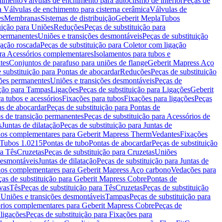
chimento
Válvulas de enchimento para autoclismo de interior
Peças de
a Válvulas de enchimento para cisterna cerâmica
Válvulas de
es
Membranas
Sistemas de distribuição
Geberit Mepla
Tubos
uição para Uniões
Reduções
Peças de substituição para
 permanentes
Uniões e transições desmontáveis
Peças de substituição
gação roscada
Peças de substituição para Coletor com ligação
ara Acessórios complementares
Isolamentos para tubos e
tes
Conjuntos de parafuso para uniões de flange
Geberit Mapress Aço
 substituição para Pontas de abocardar
Reduções
Peças de substituição
iões permanentes
Uniões e transições desmontáveis
Peças de
ição para Tampas
Ligações
Peças de substituição para Ligações
Geberit
a tubos e acessórios
Fixações para tubos
Fixações para ligações
Peças
as de abocardar
Peças de substituição para Pontas de
s de transição permanentes
Peças de substituição para Acessórios de
s
Juntas de dilatação
Peças de substituição para Juntas de
ios complementares para Geberit Mapress Therm
Vedantes
Fixações
Tubos 1.0215
Pontas de tubo
Pontas de abocardar
Peças de substituição
ra Tês
Cruzetas
Peças de substituição para Cruzetas
Uniões
desmontáveis
Juntas de dilatação
Peças de substituição para Juntas de
ios complementares para Geberit Mapress Aço carbono
Vedações para
ças de substituição para Geberit Mapress Cobre
Pontas de
vas
Tês
Peças de substituição para Tês
Cruzetas
Peças de substituição
a Uniões e transições desmontáveis
Tampas
Peças de substituição para
rios complementares para Geberit Mapress Cobre
Peças de
 ligações
Peças de substituição para Fixações para