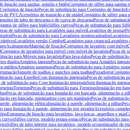
de ligação para sanitas, urinóis e bidés
Conjuntos de sifões para sanitas e
Conjuntos de ligação
Peças de substituição para Conjuntos de ligação
Ex
ões de PVC
Acessórios de transição e de união
Conjuntos de sifões para u
tensões de tubo de descarga e de curva de descarga
Peças de substituiç
juntos de sifões para bidés
Sifões curvos
Peças de substituição para Sif
eças de substituição para Lavatórios para móvel
Lavatórios de pousar
Pe
trados
Peças de substituição para Lavatórios semiencastrados
Lavatórios
coletivos
Lavatórios versão Comfort
Lavatórios para crianças
Lavatórios 
res
Acabamento
Material de fixação
Conjuntos de lavatório com móvel
C
l
Conjuntos de lavatórios para móvel com móvel de lavatório
Peças de s
ituição para Móveis para lavatório
Para lava-mãos
Peças de substituição
rios duplos
Armários laterais
Peças de substituição para Armários laterais
os médios
Armários suspensos
Peças de substituição para Armários susp
arrumação
Suporte de toalhas e ganchos para toalhas
Puxadores
Conjuntos
tituição para Espelho
Com iluminação integrada
Peças de substituição 
 de substituição para Com iluminação integrada
Sem iluminação integr
orneiras
Torneiras
Peças de substituição para Torneiras
Instalação em banc
lhas
Peças de substituição para Instalação em bancada, alimentação a pil
alação em bancada, misturadora com um manípulo
Peças de substituiçã
arede, alimentação elétrica
Instalação à parede, alimentação a pilhas
Peça
ão para Instalação à parede, alimentação por gerador
Acessórios comple
ório
Estruturas de ligação para lavatórios, lava-loiças, aparelhos e pias
Co
s curvos
Sifões curvos, modelo poupa-espaço
Peças de substituição par
rios
Sifões de tubo interior para lavatórios, modelo economizador de es
ão para Sifões embutidos
Ligações ao lavatório
Peças de substituição par