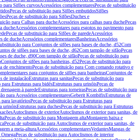
ão para Sifões curvos
Acessórios complementares
Peças de substituição
tidos
Peças de substituição para Sifões embutidos
Sifões
fões
Peças de substituição para Sifões
Duches e
tuição para Calhas para duche
Acessórios para calhas para duche
Peças
ra duche
Acessórios complementares para esgotos no pavimento para
ede
Peças de substituição para Sifões de parede
Acessórios
es de duche
Acessórios complementares
Banheiras
Acessórios
ubstituição para Conjuntos de sifões para bases de duche, d52
Com
untos de sifões para bases de duche, d62
Com tampão de sifão
Peças
ases de duche, d90
Com tampão de sifão
Peças de substituição para
o
Conjuntos de sifões para banheiras, d52
Peças de substituição para
a de enchimento
Peças de substituição para Com comando rotativo e
mplementares para conjuntos de sifões para banheiras
Conjuntos de
s de instalação
Estruturas para sanitas
Peças de substituição para
 para Estruturas para bidés
Estruturas para urinóis
Peças de
m drenagem à parede
Estruturas para torneiras
Peças de substituição para
ição para Acessórios complementares
Geberit Kombifix
Estruturas de
 para lavatórios
Peças de substituição para Estruturas para
a urinóis
Estruturas para duches
Peças de substituição para Estruturas
ixações
Autoclismos de exterior
Autoclismos de exterior para sanitas, de
ta
Peças de substituição para Montagem alta
Montagem baixa e
ica
Peças de substituição para Autoclismos de exterior para sanitas, de
gem a meia-altura
Acessórios complementares
Vedantes
Mangas de
or Omega
Peças de substituição para Autoclismos de interior