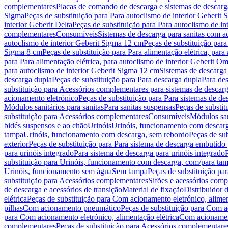
complementares
Placas de comando de descarga e sistemas de descarga
Sigma
Peças de substituição para Para autoclismo de interior Geberit 
interior Geberit Delta
Peças de substituição para Para autoclismo de in
complementares
Consumíveis
Sistemas de descarga para sanitas com a
autoclismo de interior Geberit Sigma 12 cm
Peças de substituição para
Sigma 8 cm
Peças de substituição para Para alimentação elétrica, para
para Para alimentação elétrica, para autoclismo de interior Geberit 
para autoclismo de interior Geberit Sigma 12 cm
Sistemas de descarga
descarga dupla
Peças de substituição para Para descarga dupla
Para de
substituição para Acessórios complementares para sistemas de descarg
acionamento eletrónico
Peças de substituição para Para sistemas de d
Módulos sanitários para sanitas
Para sanitas suspensas
Peças de substit
substituição para Acessórios complementares
Consumíveis
Módulos san
bidés suspensos e ao chão
Urinóis
Urinóis, funcionamento com descar
tampa
Urinóis, funcionamento com descarga, sem rebordo
Peças de su
exterior
Peças de substituição para Para sistema de descarga embutido
para urinóis integrado
Para sistema de descarga para urinóis integrado
substituição para Urinóis, funcionamento com descarga, com/para ta
Urinóis, funcionamento sem água
Sem tampa
Peças de substituição p
substituição para Acessórios complementares
Sifões e acessórios comp
de descarga e acessórios de transição
Material de fixação
Distribuidor 
elétrica
Peças de substituição para Com acionamento eletrónico, alimen
pilhas
Com acionamento pneumático
Peças de substituição para Com 
para Com acionamento eletrónico, alimentação elétrica
Com acionament
complementares
Peças de substituição para Acessórios complementare