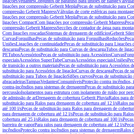
ligações
Vedantes
Conjuntos de parafuso para uniões de flange
Válvula
ligações por compressão Geberit Mepla
Peças de substituição para C
compressão Geberit Mapress
Válvulas de corte esféricas para monta
ligações por compressão Geberit Mepla
Peças de substituição para C
ligações Compact
Com ligações por compressão Geberit Mapress
Peça
compressão Geberit Mapress
Secções de contador de água para monta
Com ligações roscadas
Sistemas de drenagem de edifícios
Geberit Sile
Curvas
Forquilhas
Peças de substituição para Forquilhas
Reduções
Peça
Uniões
Ligações de continuidade
Peças de substituição para Ligações 
descarga
Peças de substituição para Curvas de descarga
Tubos de ligaç
PE
Tubos
Acessórios
Peças de substituição para Acessórios
Curvas
Forq
especiais
Acessórios SuperTube
Curvas
Acessórios especiais
Uniões
Peç
de transição a outros materiais
Peças de substituição para Acessórios de
substituição para Acessórios de ligação
Curvas de descarga
Peças de su
substituição para Tubos de ligação
Sifões curvos
Peças de substituição
abraçadeiras
Tampas
Vedantes
Consumíveis
Proteção contra incêndios,
contra-incêndios para sistemas de drenagem
Peças de substituição par
percussão
Isolamentos para estrutura com isolamento de ruído por per
de admissão de ar
Drenagem de cobertura Geberit Pluvia
Ralos para d
substituição para Ralos para drenagem de cobertura até 12 l/s
Ralos pa
até 100 l/s
Peças de substituição para Ralos para drenagem de cobertura
para drenagem de cobertura até 12 l/s
Peças de substituição para Ralos
cobertura até 25 l/s
Ralos para drenagem de cobertura até 100 l/s
Peças
barreira de vapor
Para ralos para drenagem de cobertura até 12 l/s
Peças
incêndios
Proteção contra incêndios para sistemas de drenagem
Ralos 