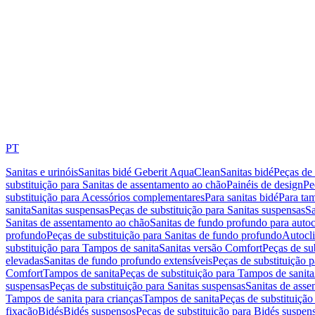
PT
Sanitas e urinóis
Sanitas bidé Geberit AquaClean
Sanitas bidé
Peças de 
substituição para Sanitas de assentamento ao chão
Painéis de design
Pe
substituição para Acessórios complementares
Para sanitas bidé
Para tam
sanita
Sanitas suspensas
Peças de substituição para Sanitas suspensas
Sa
Sanitas de assentamento ao chão
Sanitas de fundo profundo para autoc
profundo
Peças de substituição para Sanitas de fundo profundo
Autocli
substituição para Tampos de sanita
Sanitas versão Comfort
Peças de su
elevadas
Sanitas de fundo profundo extensíveis
Peças de substituição 
Comfort
Tampos de sanita
Peças de substituição para Tampos de sanita
suspensas
Peças de substituição para Sanitas suspensas
Sanitas de ass
Tampos de sanita para crianças
Tampos de sanita
Peças de substituição
fixação
Bidés
Bidés suspensos
Peças de substituição para Bidés suspen