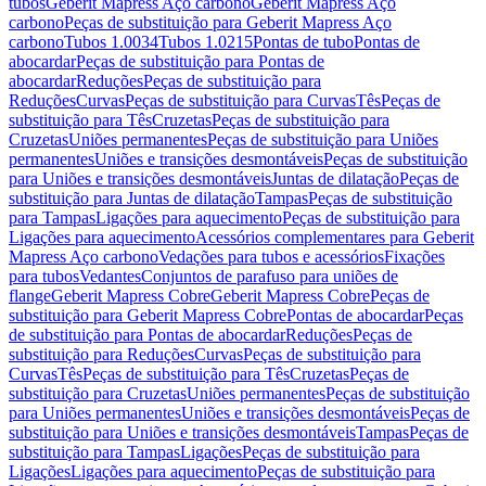
tubos
Geberit Mapress Aço carbono
Geberit Mapress Aço
carbono
Peças de substituição para Geberit Mapress Aço
carbono
Tubos 1.0034
Tubos 1.0215
Pontas de tubo
Pontas de
abocardar
Peças de substituição para Pontas de
abocardar
Reduções
Peças de substituição para
Reduções
Curvas
Peças de substituição para Curvas
Tês
Peças de
substituição para Tês
Cruzetas
Peças de substituição para
Cruzetas
Uniões permanentes
Peças de substituição para Uniões
permanentes
Uniões e transições desmontáveis
Peças de substituição
para Uniões e transições desmontáveis
Juntas de dilatação
Peças de
substituição para Juntas de dilatação
Tampas
Peças de substituição
para Tampas
Ligações para aquecimento
Peças de substituição para
Ligações para aquecimento
Acessórios complementares para Geberit
Mapress Aço carbono
Vedações para tubos e acessórios
Fixações
para tubos
Vedantes
Conjuntos de parafuso para uniões de
flange
Geberit Mapress Cobre
Geberit Mapress Cobre
Peças de
substituição para Geberit Mapress Cobre
Pontas de abocardar
Peças
de substituição para Pontas de abocardar
Reduções
Peças de
substituição para Reduções
Curvas
Peças de substituição para
Curvas
Tês
Peças de substituição para Tês
Cruzetas
Peças de
substituição para Cruzetas
Uniões permanentes
Peças de substituição
para Uniões permanentes
Uniões e transições desmontáveis
Peças de
substituição para Uniões e transições desmontáveis
Tampas
Peças de
substituição para Tampas
Ligações
Peças de substituição para
Ligações
Ligações para aquecimento
Peças de substituição para