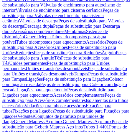
de substituição para Válvulas de enchimento para autoclismo de
interior
Válvulas de enchimento para cisterna cerâmica
Peças de
substituição para Válvulas de enchimento para cisterna
cerâmica
Válvulas de descarga
Peças de substituição para Válvulas
de descarga
Descarga dupla
Peças de substituição para Descarga
dupla
Acessórios complementares
Membranas
Sistemas de
distribuição
Geberit Mepla
Tubos tricompostos para água
potável
Tubos tricompostos para aquecimento
Acessórios
Peças de
substituição para Acessórios
Uniões
Peças de substituição para
Uniões
Reduções
Peças de substituição para Reduções
Ângulo
Peças
de substituição para Ângulo
Tês
Peças de substituição para
Tês
Uniões permanentes
Peças de substituição para Uniões
permanentes
Uniões e transições desmontáveis
Peças de substituição
para Uniões e transições desmontáveis
Tampas
Peças de substituição
para Tampas
Ligações
Peças de substituição para Ligações
Coletor
com ligação roscada
Peças de substituição para Coletor com ligação
roscada
Ligações para aquecimento
Peças de substituição para
Ligações para aquecimento
Acessórios complementares
Peças de
substituição para Acessórios complementares
Isolamentos para tubos
e acessórios
Vedações para tubos e acessórios
Fixações para
tubos
Fixações para ligações
Peças de substituição para Fixações para
ligações
Vedantes
Conjuntos de parafuso para uniões de
flange
Geberit Mapress Aço inox
Geberit Mapress Aço inox
Peças de
substituição para Geberit Mapress Aço inox
Tubos 1.4401
Pontas de