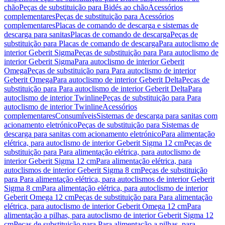
chão
Peças de substituição para Bidés ao chão
Acessórios
complementares
Peças de substituição para Acessórios
complementares
Placas de comando de descarga e sistemas de
descarga para sanitas
Placas de comando de descarga
Peças de
substituição para Placas de comando de descarga
Para autoclismo de
interior Geberit Sigma
Peças de substituição para Para autoclismo de
interior Geberit Sigma
Para autoclismo de interior Geberit
Omega
Peças de substituição para Para autoclismo de interior
Geberit Omega
Para autoclismo de interior Geberit Delta
Peças de
substituição para Para autoclismo de interior Geberit Delta
Para
autoclismo de interior Twinline
Peças de substituição para Para
autoclismo de interior Twinline
Acessórios
complementares
Consumíveis
Sistemas de descarga para sanitas com
acionamento eletrónico
Peças de substituição para Sistemas de
descarga para sanitas com acionamento eletrónico
Para alimentação
elétrica, para autoclismo de interior Geberit Sigma 12 cm
Peças de
substituição para Para alimentação elétrica, para autoclismo de
interior Geberit Sigma 12 cm
Para alimentação elétrica, para
autoclismos de interior Geberit Sigma 8 cm
Peças de substituição
para Para alimentação elétrica, para autoclismos de interior Geberit
Sigma 8 cm
Para alimentação elétrica, para autoclismo de interior
Geberit Omega 12 cm
Peças de substituição para Para alimentação
elétrica, para autoclismo de interior Geberit Omega 12 cm
Para
alimentação a pilhas, para autoclismo de interior Geberit Sigma 12
cm
Peças de substituição para Para alimentação a pilhas, para