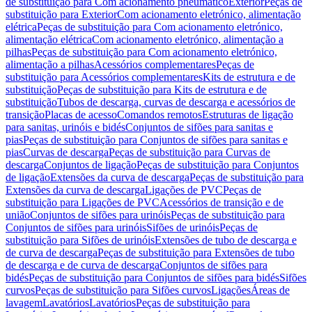
de substituição para Com acionamento pneumático
Exterior
Peças de
substituição para Exterior
Com acionamento eletrónico, alimentação
elétrica
Peças de substituição para Com acionamento eletrónico,
alimentação elétrica
Com acionamento eletrónico, alimentação a
pilhas
Peças de substituição para Com acionamento eletrónico,
alimentação a pilhas
Acessórios complementares
Peças de
substituição para Acessórios complementares
Kits de estrutura e de
substituição
Peças de substituição para Kits de estrutura e de
substituição
Tubos de descarga, curvas de descarga e acessórios de
transição
Placas de acesso
Comandos remotos
Estruturas de ligação
para sanitas, urinóis e bidés
Conjuntos de sifões para sanitas e
pias
Peças de substituição para Conjuntos de sifões para sanitas e
pias
Curvas de descarga
Peças de substituição para Curvas de
descarga
Conjuntos de ligação
Peças de substituição para Conjuntos
de ligação
Extensões da curva de descarga
Peças de substituição para
Extensões da curva de descarga
Ligações de PVC
Peças de
substituição para Ligações de PVC
Acessórios de transição e de
união
Conjuntos de sifões para urinóis
Peças de substituição para
Conjuntos de sifões para urinóis
Sifões de urinóis
Peças de
substituição para Sifões de urinóis
Extensões de tubo de descarga e
de curva de descarga
Peças de substituição para Extensões de tubo
de descarga e de curva de descarga
Conjuntos de sifões para
bidés
Peças de substituição para Conjuntos de sifões para bidés
Sifões
curvos
Peças de substituição para Sifões curvos
Ligações
Áreas de
lavagem
Lavatórios
Lavatórios
Peças de substituição para