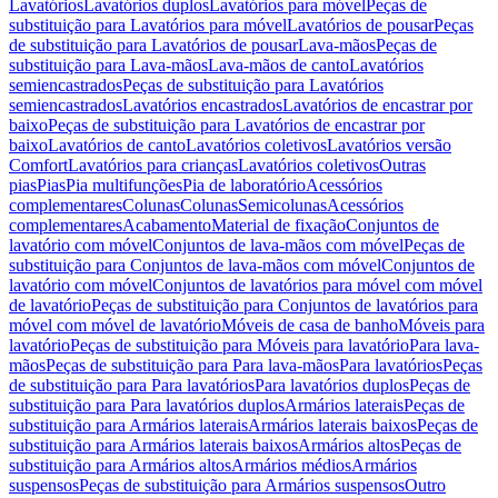
Lavatórios
Lavatórios duplos
Lavatórios para móvel
Peças de
substituição para Lavatórios para móvel
Lavatórios de pousar
Peças
de substituição para Lavatórios de pousar
Lava-mãos
Peças de
substituição para Lava-mãos
Lava-mãos de canto
Lavatórios
semiencastrados
Peças de substituição para Lavatórios
semiencastrados
Lavatórios encastrados
Lavatórios de encastrar por
baixo
Peças de substituição para Lavatórios de encastrar por
baixo
Lavatórios de canto
Lavatórios coletivos
Lavatórios versão
Comfort
Lavatórios para crianças
Lavatórios coletivos
Outras
pias
Pias
Pia multifunções
Pia de laboratório
Acessórios
complementares
Colunas
Colunas
Semicolunas
Acessórios
complementares
Acabamento
Material de fixação
Conjuntos de
lavatório com móvel
Conjuntos de lava-mãos com móvel
Peças de
substituição para Conjuntos de lava-mãos com móvel
Conjuntos de
lavatório com móvel
Conjuntos de lavatórios para móvel com móvel
de lavatório
Peças de substituição para Conjuntos de lavatórios para
móvel com móvel de lavatório
Móveis de casa de banho
Móveis para
lavatório
Peças de substituição para Móveis para lavatório
Para lava-
mãos
Peças de substituição para Para lava-mãos
Para lavatórios
Peças
de substituição para Para lavatórios
Para lavatórios duplos
Peças de
substituição para Para lavatórios duplos
Armários laterais
Peças de
substituição para Armários laterais
Armários laterais baixos
Peças de
substituição para Armários laterais baixos
Armários altos
Peças de
substituição para Armários altos
Armários médios
Armários
suspensos
Peças de substituição para Armários suspensos
Outro