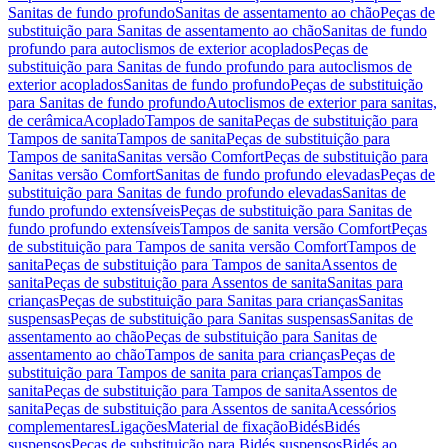
Sanitas de fundo profundo
Sanitas de assentamento ao chão
Peças de
substituição para Sanitas de assentamento ao chão
Sanitas de fundo
profundo para autoclismos de exterior acoplados
Peças de
substituição para Sanitas de fundo profundo para autoclismos de
exterior acoplados
Sanitas de fundo profundo
Peças de substituição
para Sanitas de fundo profundo
Autoclismos de exterior para sanitas,
de cerâmica
Acoplado
Tampos de sanita
Peças de substituição para
Tampos de sanita
Tampos de sanita
Peças de substituição para
Tampos de sanita
Sanitas versão Comfort
Peças de substituição para
Sanitas versão Comfort
Sanitas de fundo profundo elevadas
Peças de
substituição para Sanitas de fundo profundo elevadas
Sanitas de
fundo profundo extensíveis
Peças de substituição para Sanitas de
fundo profundo extensíveis
Tampos de sanita versão Comfort
Peças
de substituição para Tampos de sanita versão Comfort
Tampos de
sanita
Peças de substituição para Tampos de sanita
Assentos de
sanita
Peças de substituição para Assentos de sanita
Sanitas para
crianças
Peças de substituição para Sanitas para crianças
Sanitas
suspensas
Peças de substituição para Sanitas suspensas
Sanitas de
assentamento ao chão
Peças de substituição para Sanitas de
assentamento ao chão
Tampos de sanita para crianças
Peças de
substituição para Tampos de sanita para crianças
Tampos de
sanita
Peças de substituição para Tampos de sanita
Assentos de
sanita
Peças de substituição para Assentos de sanita
Acessórios
complementares
Ligações
Material de fixação
Bidés
Bidés
suspensos
Peças de substituição para Bidés suspensos
Bidés ao