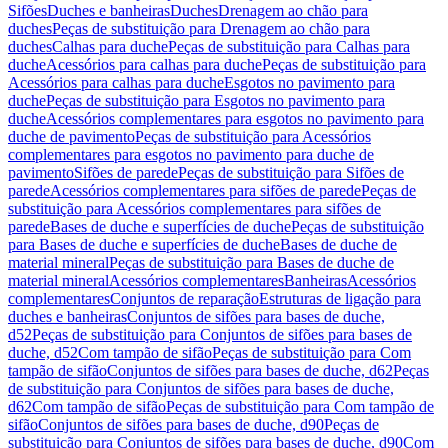
Sifões
Duches e banheiras
Duches
Drenagem ao chão para
duches
Peças de substituição para Drenagem ao chão para
duches
Calhas para duche
Peças de substituição para Calhas para
duche
Acessórios para calhas para duche
Peças de substituição para
Acessórios para calhas para duche
Esgotos no pavimento para
duche
Peças de substituição para Esgotos no pavimento para
duche
Acessórios complementares para esgotos no pavimento para
duche de pavimento
Peças de substituição para Acessórios
complementares para esgotos no pavimento para duche de
pavimento
Sifões de parede
Peças de substituição para Sifões de
parede
Acessórios complementares para sifões de parede
Peças de
substituição para Acessórios complementares para sifões de
parede
Bases de duche e superfícies de duche
Peças de substituição
para Bases de duche e superfícies de duche
Bases de duche de
material mineral
Peças de substituição para Bases de duche de
material mineral
Acessórios complementares
Banheiras
Acessórios
complementares
Conjuntos de reparação
Estruturas de ligação para
duches e banheiras
Conjuntos de sifões para bases de duche,
d52
Peças de substituição para Conjuntos de sifões para bases de
duche, d52
Com tampão de sifão
Peças de substituição para Com
tampão de sifão
Conjuntos de sifões para bases de duche, d62
Peças
de substituição para Conjuntos de sifões para bases de duche,
d62
Com tampão de sifão
Peças de substituição para Com tampão de
sifão
Conjuntos de sifões para bases de duche, d90
Peças de
substituição para Conjuntos de sifões para bases de duche, d90
Com