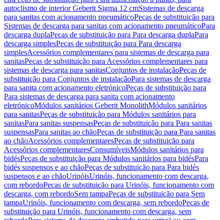
autoclismo de interior Geberit Sigma 12 cm
Sistemas de descarga
para sanitas com acionamento pneumático
Peças de substituição para
Sistemas de descarga para sanitas com acionamento pneumático
Para
descarga dupla
Peças de substituição para Para descarga dupla
Para
descarga simples
Peças de substituição para Para descarga
simples
Acessórios complementares para sistemas de descarga para
sanitas
Peças de substituição para Acessórios complementares para
sistemas de descarga para sanitas
Conjuntos de instalação
Peças de
substituição para Conjuntos de instalação
Para sistemas de descarga
para sanita com acionamento eletrónico
Peças de substituição para
Para sistemas de descarga para sanita com acionamento
eletrónico
Módulos sanitários Geberit Monolith
Módulos sanitários
para sanitas
Peças de substituição para Módulos sanitários para
sanitas
Para sanitas suspensas
Peças de substituição para Para sanitas
suspensas
Para sanitas ao chão
Peças de substituição para Para sanitas
ao chão
Acessórios complementares
Peças de substituição para
Acessórios complementares
Consumíveis
Módulos sanitários para
bidés
Peças de substituição para Módulos sanitários para bidés
Para
bidés suspensos e ao chão
Peças de substituição para Para bidés
suspensos e ao chão
Urinóis
Urinóis, funcionamento com descarga,
com rebordo
Peças de substituição para Urinóis, funcionamento com
descarga, com rebordo
Sem tampa
Peças de substituição para Sem
tampa
Urinóis, funcionamento com descarga, sem rebordo
Peças de
substituição para Urinóis, funcionamento com descarga, sem