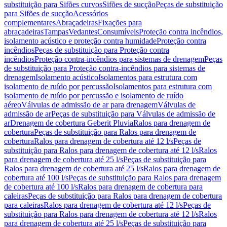
substituição para Sifões curvos
Sifões de sucção
Peças de substituição
para Sifões de sucção
Acessórios
complementares
Abraçadeiras
Fixações para
abraçadeiras
Tampas
Vedantes
Consumíveis
Proteção contra incêndios,
isolamento acústico e proteção contra humidade
Proteção contra
incêndios
Peças de substituição para Proteção contra
incêndios
Proteção contra-incêndios para sistemas de drenagem
Peças
de substituição para Proteção contra-incêndios para sistemas de
drenagem
Isolamento acústico
Isolamentos para estrutura com
isolamento de ruído por percussão
Isolamentos para estrutura com
isolamento de ruído por percussão e isolamento de ruído
aéreo
Válvulas de admissão de ar para drenagem
Válvulas de
admissão de ar
Peças de substituição para Válvulas de admissão de
ar
Drenagem de cobertura Geberit Pluvia
Ralos para drenagem de
cobertura
Peças de substituição para Ralos para drenagem de
cobertura
Ralos para drenagem de cobertura até 12 l/s
Peças de
substituição para Ralos para drenagem de cobertura até 12 l/s
Ralos
para drenagem de cobertura até 25 l/s
Peças de substituição para
Ralos para drenagem de cobertura até 25 l/s
Ralos para drenagem de
cobertura até 100 l/s
Peças de substituição para Ralos para drenagem
de cobertura até 100 l/s
Ralos para drenagem de cobertura para
caleiras
Peças de substituição para Ralos para drenagem de cobertura
para caleiras
Ralos para drenagem de cobertura até 12 l/s
Peças de
substituição para Ralos para drenagem de cobertura até 12 l/s
Ralos
para drenagem de cobertura até 25 l/s
Peças de substituição para