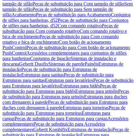
tampão de sifão
Peças de substituição para Com tampão de sifão
Sem
tampão de sifão
Peças de substituição para Sem tampão de
sifão
Acabamento
Peças de substituição para Acabamento
Conjuntos
de sifões para banheiras, d52
Peças de substituição para Conjuntos
de sifões para banheiras, d52
Com comando rotativo
Peças de
substituição para Com comando rotativo
Com comando rotativo e
bica de enchimento
Peças de substituição para Com comando
rotativo e bica de enchimento
Com botão de acionamento
PushControl
Peças de substituição para Com botão de acionamento
PushControl
Acessórios complementares para conjuntos de sifões
para banheiras
Conjuntos de ligação
Sistemas de instalação e
descarga
Geberit Duofix
Sistemas de parede
Painéis
Estruturas de
instalação
Peças de substituição para Estruturas de
instalação
Estruturas para sanitas
Peças de substituição para
Estruturas para sanitas
Estruturas para lavatórios
Peças de substituição
para Estruturas para lavatórios
Estruturas para bidés
Peças de
substituição para Estruturas para bidés
Estruturas para urinóis
Peças
de substituição para Estruturas para urinóis
Estruturas para duches
com drenagem à parede
Peças de substituição para Estruturas para
duches com drenagem à parede
Estruturas para torneiras
Peças de
substituição para Estruturas para torneiras
Estruturas para
cargas
Peças de substituição para Estruturas para cargas
Acessórios
complementares
Peças de substituição para Acessórios
complementares
Geberit Kombifix
Estruturas de instalação
Peças de
substituição para Estruturas de instalação
Estruturas para