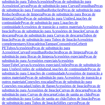
substituição para Tubos
Acessórios
Peças de substituição para
Acessórios
Curvas
Peças de substituição para Curvas
Forquilhas
Peças
de substituição para Forquilhas
Reduções
Peças de substituição para
Reduções
Bocas de limpeza
Peças de substituição para Bocas de
limpeza
Uniões
Peças de substituição para Uniões
Ligações de
continuidade
Peças de substituição para Ligações de
continuidade
Acessórios de transição a outros materiais
Acessórios de
ligação
Peças de substituição para Acessórios de ligação
Curvas de
descarga
Peças de substituição para Curvas de descarga
Tubos de
ligação
Peças de substituição para Tubos de ligação
Acessórios
complementares
Abraçadeiras
Tampas
Consumíveis
Geberit
PE
Tubos
Acessórios
Peças de substituição para
Acessórios
Curvas
Forquilhas
Reduções
Bocas de limpeza
Peças de
substituição para Bocas de limpeza
Acessórios especiais
Peças de
substituição para Acessórios especiais
Acessórios
SuperTube
Curvas
Acessórios especiais
Uniões
Peças de substituição
para Uniões
Uniões de soldadura
Ligações de continuidade
Peças de
substituição para Ligações de continuidade
Acessórios de transição a
outros materiais
Peças de substituição para Acessórios de transição a
outros materiais
Conexões roscadas
Peças de substituição para
Conexões roscadas
Uniões de flange
Acessórios de ligação
Peças de
substituição para Acessórios de ligação
Curvas de descarga
Peças de
substituição para Curvas de descarga
Golas de sanita ao chão
Peças
de substituição para Golas de sanita ao chão
Tubos de ligação
Peças
de substituição para Tubos de ligação
Sifões curvos
Peças de