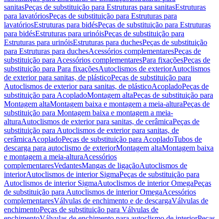
sanitas
Peças de substituição para Estruturas para sanitas
Estruturas
para lavatórios
Peças de substituição para Estruturas para
lavatórios
Estruturas para bidés
Peças de substituição para Estruturas
para bidés
Estruturas para urinóis
Peças de substituição para
Estruturas para urinóis
Estruturas para duches
Peças de substituição
para Estruturas para duches
Acessórios complementares
Peças de
substituição para Acessórios complementares
Para fixações
Peças de
substituição para Para fixações
Autoclismos de exterior
Autoclismos
de exterior para sanitas, de plástico
Peças de substituição para
Autoclismos de exterior para sanitas, de plástico
Acoplado
Peças de
substituição para Acoplado
Montagem alta
Peças de substituição para
Montagem alta
Montagem baixa e montagem a meia-altura
Peças de
substituição para Montagem baixa e montagem a meia-
altura
Autoclismos de exterior para sanitas, de cerâmica
Peças de
substituição para Autoclismos de exterior para sanitas, de
cerâmica
Acoplado
Peças de substituição para Acoplado
Tubos de
descarga para autoclismo de exterior
Montagem alta
Montagem baixa
e montagem a meia-altura
Acessórios
complementares
Vedantes
Mangas de ligação
Autoclismos de
interior
Autoclismos de interior Sigma
Peças de substituição para
Autoclismos de interior Sigma
Autoclismos de interior Omega
Peças
de substituição para Autoclismos de interior Omega
Acessórios
complementares
Válvulas de enchimento e de descarga
Válvulas de
enchimento
Peças de substituição para Válvulas de
enchimento
Válvulas de enchimento para autoclismo de interior
Peças