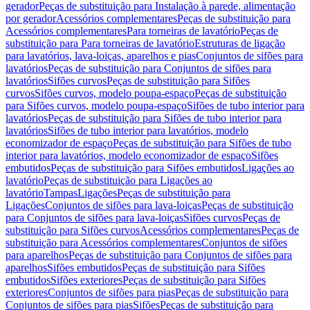
gerador
Peças de substituição para Instalação à parede, alimentação
por gerador
Acessórios complementares
Peças de substituição para
Acessórios complementares
Para torneiras de lavatório
Peças de
substituição para Para torneiras de lavatório
Estruturas de ligação
para lavatórios, lava-loiças, aparelhos e pias
Conjuntos de sifões para
lavatórios
Peças de substituição para Conjuntos de sifões para
lavatórios
Sifões curvos
Peças de substituição para Sifões
curvos
Sifões curvos, modelo poupa-espaço
Peças de substituição
para Sifões curvos, modelo poupa-espaço
Sifões de tubo interior para
lavatórios
Peças de substituição para Sifões de tubo interior para
lavatórios
Sifões de tubo interior para lavatórios, modelo
economizador de espaço
Peças de substituição para Sifões de tubo
interior para lavatórios, modelo economizador de espaço
Sifões
embutidos
Peças de substituição para Sifões embutidos
Ligações ao
lavatório
Peças de substituição para Ligações ao
lavatório
Tampas
Ligações
Peças de substituição para
Ligações
Conjuntos de sifões para lava-loiças
Peças de substituição
para Conjuntos de sifões para lava-loiças
Sifões curvos
Peças de
substituição para Sifões curvos
Acessórios complementares
Peças de
substituição para Acessórios complementares
Conjuntos de sifões
para aparelhos
Peças de substituição para Conjuntos de sifões para
aparelhos
Sifões embutidos
Peças de substituição para Sifões
embutidos
Sifões exteriores
Peças de substituição para Sifões
exteriores
Conjuntos de sifões para pias
Peças de substituição para
Conjuntos de sifões para pias
Sifões
Peças de substituição para