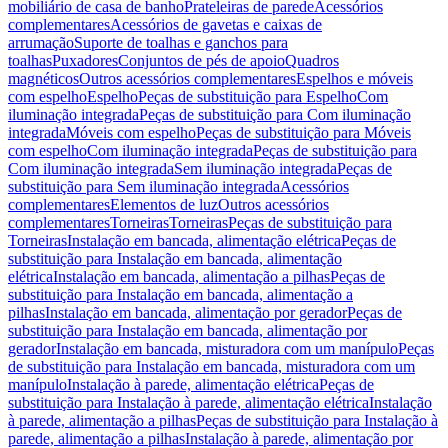
mobiliário de casa de banho
Prateleiras de parede
Acessórios
complementares
Acessórios de gavetas e caixas de
arrumação
Suporte de toalhas e ganchos para
toalhas
Puxadores
Conjuntos de pés de apoio
Quadros
magnéticos
Outros acessórios complementares
Espelhos e móveis
com espelho
Espelho
Peças de substituição para Espelho
Com
iluminação integrada
Peças de substituição para Com iluminação
integrada
Móveis com espelho
Peças de substituição para Móveis
com espelho
Com iluminação integrada
Peças de substituição para
Com iluminação integrada
Sem iluminação integrada
Peças de
substituição para Sem iluminação integrada
Acessórios
complementares
Elementos de luz
Outros acessórios
complementares
Torneiras
Torneiras
Peças de substituição para
Torneiras
Instalação em bancada, alimentação elétrica
Peças de
substituição para Instalação em bancada, alimentação
elétrica
Instalação em bancada, alimentação a pilhas
Peças de
substituição para Instalação em bancada, alimentação a
pilhas
Instalação em bancada, alimentação por gerador
Peças de
substituição para Instalação em bancada, alimentação por
gerador
Instalação em bancada, misturadora com um manípulo
Peças
de substituição para Instalação em bancada, misturadora com um
manípulo
Instalação à parede, alimentação elétrica
Peças de
substituição para Instalação à parede, alimentação elétrica
Instalação
à parede, alimentação a pilhas
Peças de substituição para Instalação à
parede, alimentação a pilhas
Instalação à parede, alimentação por