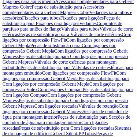
Ligações para aquecimento
Acessórios complementares para Geberit
Mapress Cobre
Peças de substituição para Acessórios
complementares para Geberit Mapress Cobre
Vedações para tubos e
acessórios
Fixações para tubos
Fixações para ligações
Peças de
substituição para Fixações para ligações
Vedantes
Conjuntos de
parafuso para uniões de flange
Válvulas para tubos
Válvulas de corte
esféricas
Peças de substituição para Válvulas de corte esféricas
Com
ligações por compressão FlowFit
Com ligações por compressão
Geberit Mepla
Peças de substituição para Com ligações por
compressão Geberit Mepla
Com ligações por compressão Geberit
Mapress
Peças de substituição para Com ligações por compressão
Geberit Mapress
Válvulas de corte esféricas para montagem
embutido
Peças de substituição para Válvulas de corte esféricas para
montagem embutido
Com ligações por compressão FlowFit
Com
ligações por compressão Geberit Mepla
Peças de substituição para
Com ligações por compressão Geberit Mepla
Com ligações por
compressão Volex
Com ligações Compact
Peças de substituição para
Com ligações Compact
Com ligações por compressão Geberit
Mapress
Peças de substituição para Com ligações por compressão
Geberit Mapress
Com ligações roscadas
Válvulas de retenção
Com
ligações por compressão Geberit Mapress
Secções de contador de
água para montagem interior
Peças de substituição para Secções de
contador de água para montagem interior
Com ligações
roscadas
Peças de substituição para Com ligações roscadas
Sistemas
de drenagem de edifícios
Geberit Silent-PP
Tubos
Peças de