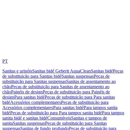
PT
Sanitas e urinóis
Sanitas bidé Geberit AquaClean
Sanitas bidé
Peças
de substituição para Sanitas bidé
Sanitas suspensas
Peças de
substituição para Sanitas suspensas
Sanitas de assentamento ao
chão
Peças de substituição para Sanitas de assentamento ao
chão
Painéis de design
Peças de substituição para Painéis de
design
Para sanitas bidé
Peças de substituição para Para sanitas
bidé
Acessórios complementares
Peças de substituição para
Acessórios complementares
Para sanitas bidé
Para tampos sanita
bidé
Peças de substituição para Para tampos sanita bidé
Para tampos
sanita bidé e sanitas bidé
Consumíveis
Sanitas e tampos de
sanita
Sanitas suspensas
Peças de substituição para Sanitas
suspensas
Sanitas de fundo profundo
Peças de substituição para