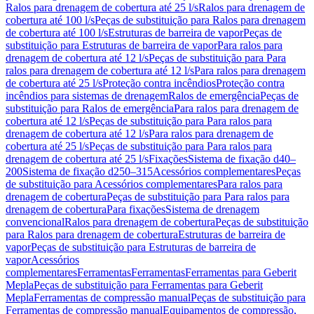
Ralos para drenagem de cobertura até 25 l/s
Ralos para drenagem de
cobertura até 100 l/s
Peças de substituição para Ralos para drenagem
de cobertura até 100 l/s
Estruturas de barreira de vapor
Peças de
substituição para Estruturas de barreira de vapor
Para ralos para
drenagem de cobertura até 12 l/s
Peças de substituição para Para
ralos para drenagem de cobertura até 12 l/s
Para ralos para drenagem
de cobertura até 25 l/s
Proteção contra incêndios
Proteção contra
incêndios para sistemas de drenagem
Ralos de emergência
Peças de
substituição para Ralos de emergência
Para ralos para drenagem de
cobertura até 12 l/s
Peças de substituição para Para ralos para
drenagem de cobertura até 12 l/s
Para ralos para drenagem de
cobertura até 25 l/s
Peças de substituição para Para ralos para
drenagem de cobertura até 25 l/s
Fixações
Sistema de fixação d40–
200
Sistema de fixação d250–315
Acessórios complementares
Peças
de substituição para Acessórios complementares
Para ralos para
drenagem de cobertura
Peças de substituição para Para ralos para
drenagem de cobertura
Para fixações
Sistema de drenagem
convencional
Ralos para drenagem de cobertura
Peças de substituição
para Ralos para drenagem de cobertura
Estruturas de barreira de
vapor
Peças de substituição para Estruturas de barreira de
vapor
Acessórios
complementares
Ferramentas
Ferramentas
Ferramentas para Geberit
Mepla
Peças de substituição para Ferramentas para Geberit
Mepla
Ferramentas de compressão manual
Peças de substituição para
Ferramentas de compressão manual
Equipamentos de compressão,