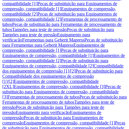
compatibilidade [1]
Peças de substituição para Equipamentos de
compressão, compatibilidade [1]
Equipamentos de compressão,
compatibilidade [2]
Peças de substituição para Equipamentos de
compressão, compatibilidade [2]
Ferramentas de processamento de
tubos
Peças de substituição para Ferramentas de processamento de
tubos
Tampões para teste de pressão
Peças de substituição para
Tampões para teste de pressão
Equipamento para
verificação
Ferramentas para Geberit Mapress
Peças de substituição
para Ferramentas para Geberit Mapress
Equipamentos de
compressão, compatibilidade [1]
Peças de substituição para
Equipamentos de compressão, compatibilidade [1]
Equipamentos de
compressão, compatibilidade [2]
Peças de substituição para
Equipamentos de compressão, compatibilidade [2]
Compatibilidade
dos equipamentos de compressão [1]/[2]
Peças de substituição para
Compatibilidade dos equipamentos de compressão
[1]/[2]
Equipamentos de compressão, compatibilidade
[2XL]
Equipamentos de compressão, compatibilidade [3]
Peças de
substituição para Equipamentos de compressão, compatibilidade
[3]
Ferramentas de processamento de tubos
Peças de substituição para
Ferramentas de processamento de tubos
Tampões para teste de
pressão
Peças de substituição para Tampões para teste de
pressão
Equipamento para verificação
Equipamentos de
compressão
Peças de substituição para Equipamentos de
compressão
Equipamentos de compressão, compatibilidade [1]
Peças
de substituição para Equipamentos de compressão, compatibilidade