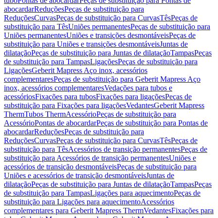
tubo
Pontas de abocardar
Peças de substituição para Pontas de
abocardar
Reduções
Peças de substituição para
Reduções
Curvas
Peças de substituição para Curvas
Tês
Peças de
substituição para Tês
Uniões permanentes
Peças de substituição para
Uniões permanentes
Uniões e transições desmontáveis
Peças de
substituição para Uniões e transições desmontáveis
Juntas de
dilatação
Peças de substituição para Juntas de dilatação
Tampas
Peças
de substituição para Tampas
Ligações
Peças de substituição para
Ligações
Geberit Mapress Aço inox, acessórios
complementares
Peças de substituição para Geberit Mapress Aço
inox, acessórios complementares
Vedações para tubos e
acessórios
Fixações para tubos
Fixações para ligações
Peças de
substituição para Fixações para ligações
Vedantes
Geberit Mapress
Therm
Tubos Therm
Acessório
Peças de substituição para
Acessório
Pontas de abocardar
Peças de substituição para Pontas de
abocardar
Reduções
Peças de substituição para
Reduções
Curvas
Peças de substituição para Curvas
Tês
Peças de
substituição para Tês
Acessórios de transição permanentes
Peças de
substituição para Acessórios de transição permanentes
Uniões e
acessórios de transição desmontáveis
Peças de substituição para
Uniões e acessórios de transição desmontáveis
Juntas de
dilatação
Peças de substituição para Juntas de dilatação
Tampas
Peças
de substituição para Tampas
Ligações para aquecimento
Peças de
substituição para Ligações para aquecimento
Acessórios
complementares para Geberit Mapress Therm
Vedantes
Fixações para