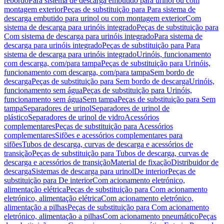
rebordo
Para sistema de descarga embutido para urinol ou com
montagem exterior
Peças de substituição para Para sistema de
descarga embutido para urinol ou com montagem exterior
Com
sistema de descarga para urinóis integrado
Peças de substituição para
Com sistema de descarga para urinóis integrado
Para sistema de
descarga para urinóis integrado
Peças de substituição para Para
sistema de descarga para urinóis integrado
Urinóis, funcionamento
com descarga, com/para tampa
Peças de substituição para Urinóis,
funcionamento com descarga, com/para tampa
Sem bordo de
descarga
Peças de substituição para Sem bordo de descarga
Urinóis,
funcionamento sem água
Peças de substituição para Urinóis,
funcionamento sem água
Sem tampa
Peças de substituição para Sem
tampa
Separadores de urinol
Separadores de urinol de
plástico
Separadores de urinol de vidro
Acessórios
complementares
Peças de substituição para Acessórios
complementares
Sifões e acessórios complementares para
sifões
Tubos de descarga, curvas de descarga e acessórios de
transição
Peças de substituição para Tubos de descarga, curvas de
descarga e acessórios de transição
Material de fixação
Distribuidor de
descarga
Sistemas de descarga para urinol
De interior
Peças de
substituição para De interior
Com acionamento eletrónico,
alimentação elétrica
Peças de substituição para Com acionamento
eletrónico, alimentação elétrica
Com acionamento eletrónico,
alimentação a pilhas
Peças de substituição para Com acionamento
eletrónico, alimentação a pilhas
Com acionamento pneumático
Peças