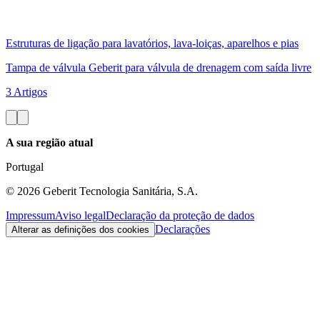
Estruturas de ligação para lavatórios, lava-loiças, aparelhos e pias
Tampa de válvula Geberit para válvula de drenagem com saída livre
3 Artigos
A sua região atual
Portugal
©
2026
Geberit Tecnologia Sanitária, S.A.
Impressum
Aviso legal
Declaração da proteção de dados
Declarações
Alterar as definições dos cookies