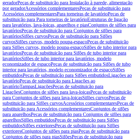
gerador
Peças de substituição para Instalação à parede, alimentação
por gerador
Acessórios complementares
Peças de substituição para
Acessórios complementares
Para torneiras de lavatório
Peças de
substituição para Para torneiras de lavatório
Estruturas de ligação
para lavatórios, lava-loiças, aparelhos e pias
Conjuntos de sifões para
lavatórios
Peças de substituição para Conjuntos de sifões para
lavatórios
Sifões curvos
Peças de substituição para Sifões
curvos
Sifões curvos, modelo poupa-espaço
Peças de substituição
para Sifões curvos, modelo poupa-espaço
Sifões de tubo interior para
lavatórios
Peças de substituição para Sifões de tubo interior para
lavatórios
Sifões de tubo interior para lavatórios, modelo
economizador de espaço
Peças de substituição para Sifões de tubo
interior para lavatórios, modelo economizador de espaço
Sifões
embutidos
Peças de substituição para Sifões embutidos
Ligações ao
lavatório
Peças de substituição para Ligações ao
lavatório
Tampas
Ligações
Peças de substituição para
Ligações
Conjuntos de sifões para lava-loiças
Peças de substituição
para Conjuntos de sifões para lava-loiças
Sifões curvos
Peças de
substituição para Sifões curvos
Acessórios complementares
Peças de
substituição para Acessórios complementares
Conjuntos de sifões
para aparelhos
Peças de substituição para Conjuntos de sifões para
aparelhos
Sifões embutidos
Peças de substituição para Sifões
embutidos
Sifões exteriores
Peças de substituição para Sifões
exteriores
Conjuntos de sifões para pias
Peças de substituição para
Conjuntos de sifões para pias
Sifões
Peças de substituição para