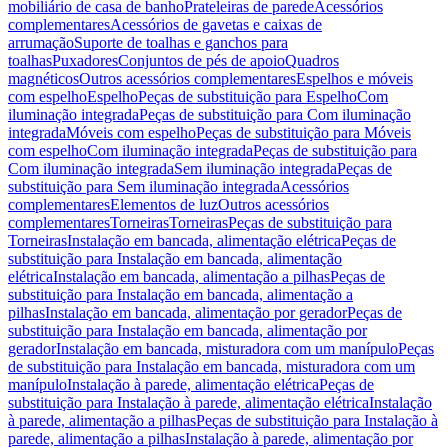
mobiliário de casa de banho
Prateleiras de parede
Acessórios
complementares
Acessórios de gavetas e caixas de
arrumação
Suporte de toalhas e ganchos para
toalhas
Puxadores
Conjuntos de pés de apoio
Quadros
magnéticos
Outros acessórios complementares
Espelhos e móveis
com espelho
Espelho
Peças de substituição para Espelho
Com
iluminação integrada
Peças de substituição para Com iluminação
integrada
Móveis com espelho
Peças de substituição para Móveis
com espelho
Com iluminação integrada
Peças de substituição para
Com iluminação integrada
Sem iluminação integrada
Peças de
substituição para Sem iluminação integrada
Acessórios
complementares
Elementos de luz
Outros acessórios
complementares
Torneiras
Torneiras
Peças de substituição para
Torneiras
Instalação em bancada, alimentação elétrica
Peças de
substituição para Instalação em bancada, alimentação
elétrica
Instalação em bancada, alimentação a pilhas
Peças de
substituição para Instalação em bancada, alimentação a
pilhas
Instalação em bancada, alimentação por gerador
Peças de
substituição para Instalação em bancada, alimentação por
gerador
Instalação em bancada, misturadora com um manípulo
Peças
de substituição para Instalação em bancada, misturadora com um
manípulo
Instalação à parede, alimentação elétrica
Peças de
substituição para Instalação à parede, alimentação elétrica
Instalação
à parede, alimentação a pilhas
Peças de substituição para Instalação à
parede, alimentação a pilhas
Instalação à parede, alimentação por