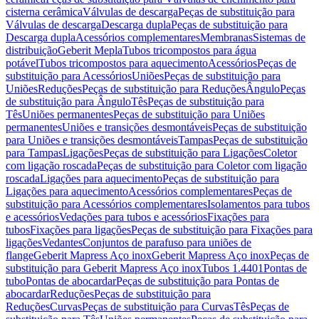
cisterna cerâmica
Válvulas de descarga
Peças de substituição para
Válvulas de descarga
Descarga dupla
Peças de substituição para
Descarga dupla
Acessórios complementares
Membranas
Sistemas de
distribuição
Geberit Mepla
Tubos tricompostos para água
potável
Tubos tricompostos para aquecimento
Acessórios
Peças de
substituição para Acessórios
Uniões
Peças de substituição para
Uniões
Reduções
Peças de substituição para Reduções
Ângulo
Peças
de substituição para Ângulo
Tês
Peças de substituição para
Tês
Uniões permanentes
Peças de substituição para Uniões
permanentes
Uniões e transições desmontáveis
Peças de substituição
para Uniões e transições desmontáveis
Tampas
Peças de substituição
para Tampas
Ligações
Peças de substituição para Ligações
Coletor
com ligação roscada
Peças de substituição para Coletor com ligação
roscada
Ligações para aquecimento
Peças de substituição para
Ligações para aquecimento
Acessórios complementares
Peças de
substituição para Acessórios complementares
Isolamentos para tubos
e acessórios
Vedações para tubos e acessórios
Fixações para
tubos
Fixações para ligações
Peças de substituição para Fixações para
ligações
Vedantes
Conjuntos de parafuso para uniões de
flange
Geberit Mapress Aço inox
Geberit Mapress Aço inox
Peças de
substituição para Geberit Mapress Aço inox
Tubos 1.4401
Pontas de
tubo
Pontas de abocardar
Peças de substituição para Pontas de
abocardar
Reduções
Peças de substituição para
Reduções
Curvas
Peças de substituição para Curvas
Tês
Peças de