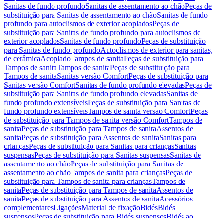
Sanitas de fundo profundo
Sanitas de assentamento ao chão
Peças de
substituição para Sanitas de assentamento ao chão
Sanitas de fundo
profundo para autoclismos de exterior acoplados
Peças de
substituição para Sanitas de fundo profundo para autoclismos de
exterior acoplados
Sanitas de fundo profundo
Peças de substituição
para Sanitas de fundo profundo
Autoclismos de exterior para sanitas,
de cerâmica
Acoplado
Tampos de sanita
Peças de substituição para
Tampos de sanita
Tampos de sanita
Peças de substituição para
Tampos de sanita
Sanitas versão Comfort
Peças de substituição para
Sanitas versão Comfort
Sanitas de fundo profundo elevadas
Peças de
substituição para Sanitas de fundo profundo elevadas
Sanitas de
fundo profundo extensíveis
Peças de substituição para Sanitas de
fundo profundo extensíveis
Tampos de sanita versão Comfort
Peças
de substituição para Tampos de sanita versão Comfort
Tampos de
sanita
Peças de substituição para Tampos de sanita
Assentos de
sanita
Peças de substituição para Assentos de sanita
Sanitas para
crianças
Peças de substituição para Sanitas para crianças
Sanitas
suspensas
Peças de substituição para Sanitas suspensas
Sanitas de
assentamento ao chão
Peças de substituição para Sanitas de
assentamento ao chão
Tampos de sanita para crianças
Peças de
substituição para Tampos de sanita para crianças
Tampos de
sanita
Peças de substituição para Tampos de sanita
Assentos de
sanita
Peças de substituição para Assentos de sanita
Acessórios
complementares
Ligações
Material de fixação
Bidés
Bidés
suspensos
Peças de substituição para Bidés suspensos
Bidés ao