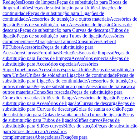
Reduções
Bocas de limpeza
Peças de substituição para Bocas de
limpeza
Uniões
Peças de substituição para Uniões
Ligações de
continuidade
Peças de substituição para Ligações de
continuidade
Acessórios de transição a outros materiais
Acessórios de
ligação
Peças de substituição para Acessórios de ligação
Curvas de
descarga
Peças de substituição para Curvas de descarga
Tubos de
ligação
Peças de substituição para Tubos de ligação
Acessórios
complementares
Abraçadeiras
Tampas
Consumíveis
Geberit
PE
Tubos
Acessórios
Peças de substituição para
Acessórios
Curvas
Forquilhas
Reduções
Bocas de limpeza
Peças de
substituição para Bocas de limpeza
Acessórios especiais
Peças de
substituição para Acessórios especiais
Acessórios
SuperTube
Curvas
Acessórios especiais
Uniões
Peças de substituição
para Uniões
Uniões de soldadura
Ligações de continuidade
Peças de
substituição para Ligações de continuidade
Acessórios de transição a
outros materiais
Peças de substituição para Acessórios de transição a
outros materiais
Conexões roscadas
Peças de substituição para
Conexões roscadas
Uniões de flange
Acessórios de ligação
Peças de
substituição para Acessórios de ligação
Curvas de descarga
Peças de
substituição para Curvas de descarga
Golas de sanita ao chão
Peças
de substituição para Golas de sanita ao chão
Tubos de ligação
Peças
de substituição para Tubos de ligação
Sifões curvos
Peças de
substituição para Sifões curvos
Sifões de sucção
Peças de substituição
para Sifões de sucção
Acessórios
complementares
Abraçadeiras
Fixações para