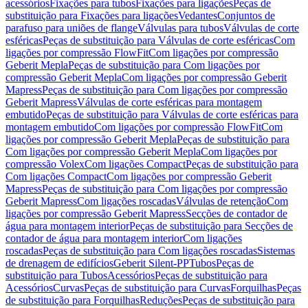
acessórios
Fixações para tubos
Fixações para ligações
Peças de
substituição para Fixações para ligações
Vedantes
Conjuntos de
parafuso para uniões de flange
Válvulas para tubos
Válvulas de corte
esféricas
Peças de substituição para Válvulas de corte esféricas
Com
ligações por compressão FlowFit
Com ligações por compressão
Geberit Mepla
Peças de substituição para Com ligações por
compressão Geberit Mepla
Com ligações por compressão Geberit
Mapress
Peças de substituição para Com ligações por compressão
Geberit Mapress
Válvulas de corte esféricas para montagem
embutido
Peças de substituição para Válvulas de corte esféricas para
montagem embutido
Com ligações por compressão FlowFit
Com
ligações por compressão Geberit Mepla
Peças de substituição para
Com ligações por compressão Geberit Mepla
Com ligações por
compressão Volex
Com ligações Compact
Peças de substituição para
Com ligações Compact
Com ligações por compressão Geberit
Mapress
Peças de substituição para Com ligações por compressão
Geberit Mapress
Com ligações roscadas
Válvulas de retenção
Com
ligações por compressão Geberit Mapress
Secções de contador de
água para montagem interior
Peças de substituição para Secções de
contador de água para montagem interior
Com ligações
roscadas
Peças de substituição para Com ligações roscadas
Sistemas
de drenagem de edifícios
Geberit Silent-PP
Tubos
Peças de
substituição para Tubos
Acessórios
Peças de substituição para
Acessórios
Curvas
Peças de substituição para Curvas
Forquilhas
Peças
de substituição para Forquilhas
Reduções
Peças de substituição para