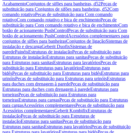
Acabamento
Conjuntos de sifões para banheiras, d52
Peças de
substituição para Conjuntos de sifões para banheiras, d52
Com
comando rotativo
Peças de substituição para Com comando
rotativo
Com comando rotativo e bica de enchimento
Peças de
substituição para Com comando rotativo e bica de enchimento
Com
botão de acionamento PushControl
Peças de substituição para Com
botão de acionamento PushControl
Acessórios complementares para
conjuntos de sifões para banheiras
Conjuntos de ligação
Sistemas de
instalação e descarga
Geberit Duofix
Sistemas de
parede
Painéis
Estruturas de instalação
Peças de substituição para
Estruturas de instalação
Estruturas para sanitas
Peças de substituição
para Estruturas para sanitas
Estruturas para lavatórios
Peças de
substituição para Estruturas para lavatórios
Estruturas para
bidés
Peças de substituição para Estruturas para bidés
Estruturas para
urinóis
Peças de substituição para Estruturas para urinóis
Estruturas
para duches com drenagem à parede
Peças de substituição para
Estruturas para duches com drenagem à parede
Estruturas para
torneiras
Peças de substituição para Estruturas para
torneiras
Estruturas para cargas
Peças de substituição para Estruturas
para cargas
Acessórios complementares
Peças de substituição para
Acessórios complementares
Geberit Kombifix
Estruturas de
instalação
Peças de substituição para Estruturas de
instalação
Estruturas para sanitas
Peças de substituição para
Estruturas para sanitas
Estruturas para lavatórios
Peças de substituição
para Estruturas para lavatórios
Estruturas para bidés
Peças de