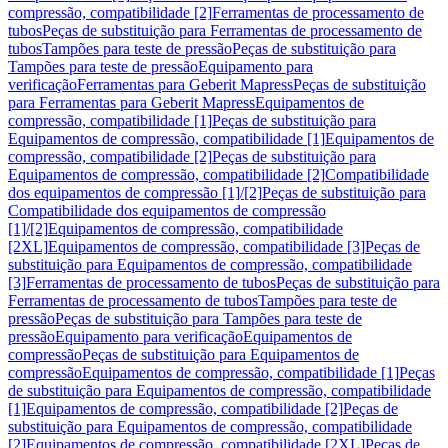
compressão, compatibilidade [2]
Ferramentas de processamento de
tubos
Peças de substituição para Ferramentas de processamento de
tubos
Tampões para teste de pressão
Peças de substituição para
Tampões para teste de pressão
Equipamento para
verificação
Ferramentas para Geberit Mapress
Peças de substituição
para Ferramentas para Geberit Mapress
Equipamentos de
compressão, compatibilidade [1]
Peças de substituição para
Equipamentos de compressão, compatibilidade [1]
Equipamentos de
compressão, compatibilidade [2]
Peças de substituição para
Equipamentos de compressão, compatibilidade [2]
Compatibilidade
dos equipamentos de compressão [1]/[2]
Peças de substituição para
Compatibilidade dos equipamentos de compressão
[1]/[2]
Equipamentos de compressão, compatibilidade
[2XL]
Equipamentos de compressão, compatibilidade [3]
Peças de
substituição para Equipamentos de compressão, compatibilidade
[3]
Ferramentas de processamento de tubos
Peças de substituição para
Ferramentas de processamento de tubos
Tampões para teste de
pressão
Peças de substituição para Tampões para teste de
pressão
Equipamento para verificação
Equipamentos de
compressão
Peças de substituição para Equipamentos de
compressão
Equipamentos de compressão, compatibilidade [1]
Peças
de substituição para Equipamentos de compressão, compatibilidade
[1]
Equipamentos de compressão, compatibilidade [2]
Peças de
substituição para Equipamentos de compressão, compatibilidade
[2]
Equipamentos de compressão, compatibilidade [2XL]
Peças de