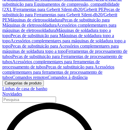
substituição para Equipamentos de compressão, compatibilidade
[2XL]
Ferramentas para Geberit Silent-db20/Geberit PE
Peças de
substituição para Ferramentas para Geberit Silent-db20/Geberit
PE
Máquinas de eletrossoldadura
Peças de substituição para
Máquinas de eletrossoldadura
Acessórios complementares para
máquinas de eletrossoldadura
Máquinas de soldadura topo a
topo
Peças de substituição para Máquinas de soldadura topo a
topo
Acessórios complementares para máquinas de soldadura topo a
topo
Peças de substituição para Acessórios complementares para
máquinas de soldadura topo a topo
Ferramentas de processamento de
tubos
Peças de substituição para Ferramentas de processamento de
tubos
Acessórios complementares para ferramentas de
processamento de tubos
Peças de substituição para Acessórios
complementares para ferramentas de processamento de
tubos
Comandos remotos
Comandos à distância
Categorias de produto
Linhas de casa de banho
Novidades