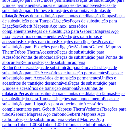
substituição para Tês
Uniões permanentes
Peças de substituição para
Uniões permanentes
Uniões e transições desmontáveis
Peças de
substituição para Uniões e transições desmontáveis
Juntas de
dilatação
Peças de substituição para Juntas de dilatação
Tampas
Peças
de substituição para Tampas
Ligações
Peças de substituição para
Ligações
Geberit Mapress Aço inox, acessórios
complementares
Peças de substituição para Geberit Mapress Aço
inox, acessórios complementares
Vedações para tubos e
acessórios
Fixações para tubos
Fixações para ligações
Peças de
substituição para Fixações para ligações
Vedantes
Geberit Mapress
Therm
Tubos Therm
Acessório
Peças de substituição para
Acessório
Pontas de abocardar
Peças de substituição para Pontas de
abocardar
Reduções
Peças de substituição para
Reduções
Curvas
Peças de substituição para Curvas
Tês
Peças de
substituição para Tês
Acessórios de transição permanentes
Peças de
substituição para Acessórios de transição permanentes
Uniões e
acessórios de transição desmontáveis
Peças de substituição para
Uniões e acessórios de transição desmontáveis
Juntas de
dilatação
Peças de substituição para Juntas de dilatação
Tampas
Peças
de substituição para Tampas
Ligações para aquecimento
Peças de
substituição para Ligações para aquecimento
Acessórios
complementares para Geberit Mapress Therm
Vedantes
Fixações para
tubos
Geberit Mapress Aço carbono
Geberit Mapress Aço
carbono
Peças de substituição para Geberit Mapress Aço
carbono
Tubos 1.0034
Tubos 1.0215
Pontas de tubo
Pontas de