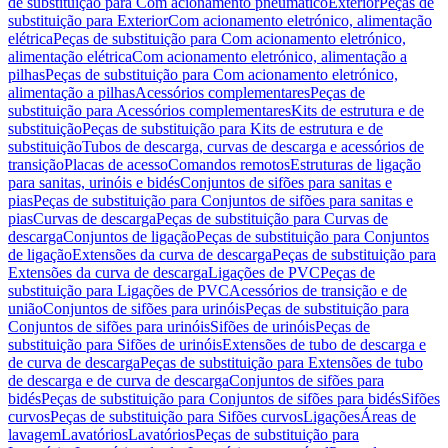
de substituição para Com acionamento pneumático
Exterior
Peças de
substituição para Exterior
Com acionamento eletrónico, alimentação
elétrica
Peças de substituição para Com acionamento eletrónico,
alimentação elétrica
Com acionamento eletrónico, alimentação a
pilhas
Peças de substituição para Com acionamento eletrónico,
alimentação a pilhas
Acessórios complementares
Peças de
substituição para Acessórios complementares
Kits de estrutura e de
substituição
Peças de substituição para Kits de estrutura e de
substituição
Tubos de descarga, curvas de descarga e acessórios de
transição
Placas de acesso
Comandos remotos
Estruturas de ligação
para sanitas, urinóis e bidés
Conjuntos de sifões para sanitas e
pias
Peças de substituição para Conjuntos de sifões para sanitas e
pias
Curvas de descarga
Peças de substituição para Curvas de
descarga
Conjuntos de ligação
Peças de substituição para Conjuntos
de ligação
Extensões da curva de descarga
Peças de substituição para
Extensões da curva de descarga
Ligações de PVC
Peças de
substituição para Ligações de PVC
Acessórios de transição e de
união
Conjuntos de sifões para urinóis
Peças de substituição para
Conjuntos de sifões para urinóis
Sifões de urinóis
Peças de
substituição para Sifões de urinóis
Extensões de tubo de descarga e
de curva de descarga
Peças de substituição para Extensões de tubo
de descarga e de curva de descarga
Conjuntos de sifões para
bidés
Peças de substituição para Conjuntos de sifões para bidés
Sifões
curvos
Peças de substituição para Sifões curvos
Ligações
Áreas de
lavagem
Lavatórios
Lavatórios
Peças de substituição para