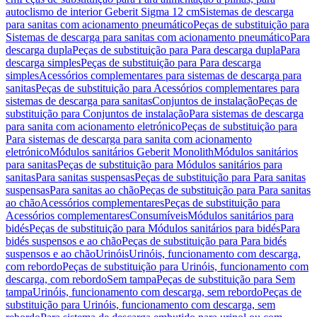
autoclismo de interior Geberit Sigma 12 cm
Sistemas de descarga
para sanitas com acionamento pneumático
Peças de substituição para
Sistemas de descarga para sanitas com acionamento pneumático
Para
descarga dupla
Peças de substituição para Para descarga dupla
Para
descarga simples
Peças de substituição para Para descarga
simples
Acessórios complementares para sistemas de descarga para
sanitas
Peças de substituição para Acessórios complementares para
sistemas de descarga para sanitas
Conjuntos de instalação
Peças de
substituição para Conjuntos de instalação
Para sistemas de descarga
para sanita com acionamento eletrónico
Peças de substituição para
Para sistemas de descarga para sanita com acionamento
eletrónico
Módulos sanitários Geberit Monolith
Módulos sanitários
para sanitas
Peças de substituição para Módulos sanitários para
sanitas
Para sanitas suspensas
Peças de substituição para Para sanitas
suspensas
Para sanitas ao chão
Peças de substituição para Para sanitas
ao chão
Acessórios complementares
Peças de substituição para
Acessórios complementares
Consumíveis
Módulos sanitários para
bidés
Peças de substituição para Módulos sanitários para bidés
Para
bidés suspensos e ao chão
Peças de substituição para Para bidés
suspensos e ao chão
Urinóis
Urinóis, funcionamento com descarga,
com rebordo
Peças de substituição para Urinóis, funcionamento com
descarga, com rebordo
Sem tampa
Peças de substituição para Sem
tampa
Urinóis, funcionamento com descarga, sem rebordo
Peças de
substituição para Urinóis, funcionamento com descarga, sem