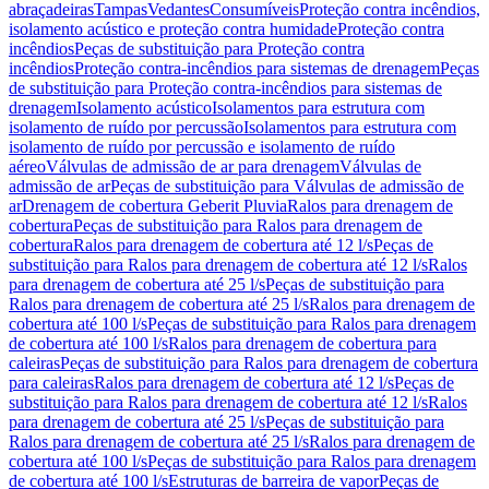
abraçadeiras
Tampas
Vedantes
Consumíveis
Proteção contra incêndios,
isolamento acústico e proteção contra humidade
Proteção contra
incêndios
Peças de substituição para Proteção contra
incêndios
Proteção contra-incêndios para sistemas de drenagem
Peças
de substituição para Proteção contra-incêndios para sistemas de
drenagem
Isolamento acústico
Isolamentos para estrutura com
isolamento de ruído por percussão
Isolamentos para estrutura com
isolamento de ruído por percussão e isolamento de ruído
aéreo
Válvulas de admissão de ar para drenagem
Válvulas de
admissão de ar
Peças de substituição para Válvulas de admissão de
ar
Drenagem de cobertura Geberit Pluvia
Ralos para drenagem de
cobertura
Peças de substituição para Ralos para drenagem de
cobertura
Ralos para drenagem de cobertura até 12 l/s
Peças de
substituição para Ralos para drenagem de cobertura até 12 l/s
Ralos
para drenagem de cobertura até 25 l/s
Peças de substituição para
Ralos para drenagem de cobertura até 25 l/s
Ralos para drenagem de
cobertura até 100 l/s
Peças de substituição para Ralos para drenagem
de cobertura até 100 l/s
Ralos para drenagem de cobertura para
caleiras
Peças de substituição para Ralos para drenagem de cobertura
para caleiras
Ralos para drenagem de cobertura até 12 l/s
Peças de
substituição para Ralos para drenagem de cobertura até 12 l/s
Ralos
para drenagem de cobertura até 25 l/s
Peças de substituição para
Ralos para drenagem de cobertura até 25 l/s
Ralos para drenagem de
cobertura até 100 l/s
Peças de substituição para Ralos para drenagem
de cobertura até 100 l/s
Estruturas de barreira de vapor
Peças de