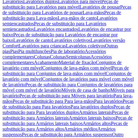
Lavatórios
Lavatórios duplos
Lavatórios para móvel
Peças de
substituição para Lavatórios para móvel
Lavatórios de pousar
Peças
de substituição para Lavatórios de pousar
Lava-mãos
Peças de
substituição para Lava-mãos
Lava-mãos de canto
Lavatórios
semiencastrados
Peças de substituição para Lavatórios
semiencastrados
Lavatórios encastrados
Lavatórios de encastrar por
baixo
Peças de substituição para Lavatórios de encastrar por
baixo
Lavatórios de canto
Lavatórios coletivos
Lavatórios versão
Comfort
Lavatórios para crianças
Lavatórios coletivos
Outras
pias
Pias
Pia multifunções
Pia de laboratório
Acessórios
complementares
Colunas
Colunas
Semicolunas
Acessórios
complementares
Acabamento
Material de fixação
Conjuntos de
lavatório com móvel
Conjuntos de lava-mãos com móvel
Peças de
substituição para Conjuntos de lava-mãos com móvel
Conjuntos de
lavatório com móvel
Conjuntos de lavatórios para móvel com móvel
de lavatório
Peças de substituição para Conjuntos de lavatórios para
móvel com móvel de lavatório
Móveis de casa de banho
Móveis para
lavatório
Peças de substituição para Móveis para lavatório
Para lava-
mãos
Peças de substituição para Para lava-mãos
Para lavatórios
Peças
de substituição para Para lavatórios
Para lavatórios duplos
Peças de
substituição para Para lavatórios duplos
Armários laterais
Peças de
substituição para Armários laterais
Armários laterais baixos
Peças de
substituição para Armários laterais baixos
Armários altos
Peças de
substituição para Armários altos
Armários médios
Armários
suspensos
Peças de substituição para Armários suspensos
Outro