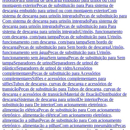
rebordo
Para sistema de descarga embutido para urinol ou com
montagem exterior
Peças de substituição para Para sistema de
descarga embutido para urinol ou com montagem exterior
Com
sistema de descarga para urinóis integrado
Peças de substituição para
Com sistema de descarga para urinóis integrado
Para sistema de
descarga para urinóis integrado
Peças de substituição para Para
sistema de descarga para urinóis integrado
Urinóis, funcionamento
com descarga, com/para tampa
Peças de substituição para Urinóis,
funcionamento com descarga, com/para tampa
Sem bordo de
descarga
Peças de substituição para Sem bordo de descarga
Urinóis,
funcionamento sem água
Peças de substituição para Urinóis,
funcionamento sem água
Sem tampa
Peças de substituição para Sem
tampa
Separadores de urinol
Separadores de urinol de
plástico
Separadores de urinol de vidro
Acessórios
complementares
Peças de substituição para Acessórios
complementares
Sifões e acessórios complementares para
sifões
Tubos de descarga, curvas de descarga e acessórios de
transição
Peças de substituição para Tubos de descarga, curvas de
descarga e acessórios de transição
Material de fixação
Distribuidor de
descarga
Sistemas de descarga para urinol
De interior
Peças de
substituição para De interior
Com acionamento eletrónico,
alimentação elétrica
Peças de substituição para Com acionamento
eletrónico, alimentação elétrica
Com acionamento eletrónico,
alimentação a pilhas
Peças de substituição para Com acionamento
eletrónico, alimentação a pilhas
Com acionamento pneumático
Peças