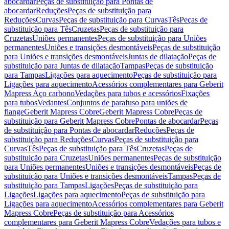
abocardar
Peças de substituição para Pontas de
abocardar
Reduções
Peças de substituição para
Reduções
Curvas
Peças de substituição para Curvas
Tês
Peças de
substituição para Tês
Cruzetas
Peças de substituição para
Cruzetas
Uniões permanentes
Peças de substituição para Uniões
permanentes
Uniões e transições desmontáveis
Peças de substituição
para Uniões e transições desmontáveis
Juntas de dilatação
Peças de
substituição para Juntas de dilatação
Tampas
Peças de substituição
para Tampas
Ligações para aquecimento
Peças de substituição para
Ligações para aquecimento
Acessórios complementares para Geberit
Mapress Aço carbono
Vedações para tubos e acessórios
Fixações
para tubos
Vedantes
Conjuntos de parafuso para uniões de
flange
Geberit Mapress Cobre
Geberit Mapress Cobre
Peças de
substituição para Geberit Mapress Cobre
Pontas de abocardar
Peças
de substituição para Pontas de abocardar
Reduções
Peças de
substituição para Reduções
Curvas
Peças de substituição para
Curvas
Tês
Peças de substituição para Tês
Cruzetas
Peças de
substituição para Cruzetas
Uniões permanentes
Peças de substituição
para Uniões permanentes
Uniões e transições desmontáveis
Peças de
substituição para Uniões e transições desmontáveis
Tampas
Peças de
substituição para Tampas
Ligações
Peças de substituição para
Ligações
Ligações para aquecimento
Peças de substituição para
Ligações para aquecimento
Acessórios complementares para Geberit
Mapress Cobre
Peças de substituição para Acessórios
complementares para Geberit Mapress Cobre
Vedações para tubos e