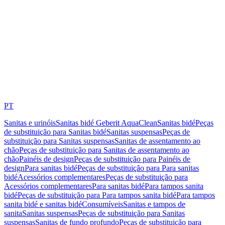
PT
Sanitas e urinóis
Sanitas bidé Geberit AquaClean
Sanitas bidé
Peças
de substituição para Sanitas bidé
Sanitas suspensas
Peças de
substituição para Sanitas suspensas
Sanitas de assentamento ao
chão
Peças de substituição para Sanitas de assentamento ao
chão
Painéis de design
Peças de substituição para Painéis de
design
Para sanitas bidé
Peças de substituição para Para sanitas
bidé
Acessórios complementares
Peças de substituição para
Acessórios complementares
Para sanitas bidé
Para tampos sanita
bidé
Peças de substituição para Para tampos sanita bidé
Para tampos
sanita bidé e sanitas bidé
Consumíveis
Sanitas e tampos de
sanita
Sanitas suspensas
Peças de substituição para Sanitas
suspensas
Sanitas de fundo profundo
Peças de substituição para