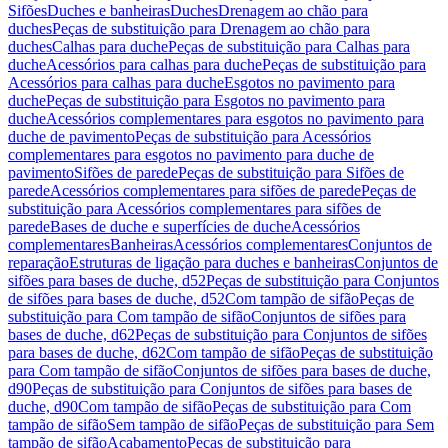
Sifões
Duches e banheiras
Duches
Drenagem ao chão para
duches
Peças de substituição para Drenagem ao chão para
duches
Calhas para duche
Peças de substituição para Calhas para
duche
Acessórios para calhas para duche
Peças de substituição para
Acessórios para calhas para duche
Esgotos no pavimento para
duche
Peças de substituição para Esgotos no pavimento para
duche
Acessórios complementares para esgotos no pavimento para
duche de pavimento
Peças de substituição para Acessórios
complementares para esgotos no pavimento para duche de
pavimento
Sifões de parede
Peças de substituição para Sifões de
parede
Acessórios complementares para sifões de parede
Peças de
substituição para Acessórios complementares para sifões de
parede
Bases de duche e superfícies de duche
Acessórios
complementares
Banheiras
Acessórios complementares
Conjuntos de
reparação
Estruturas de ligação para duches e banheiras
Conjuntos de
sifões para bases de duche, d52
Peças de substituição para Conjuntos
de sifões para bases de duche, d52
Com tampão de sifão
Peças de
substituição para Com tampão de sifão
Conjuntos de sifões para
bases de duche, d62
Peças de substituição para Conjuntos de sifões
para bases de duche, d62
Com tampão de sifão
Peças de substituição
para Com tampão de sifão
Conjuntos de sifões para bases de duche,
d90
Peças de substituição para Conjuntos de sifões para bases de
duche, d90
Com tampão de sifão
Peças de substituição para Com
tampão de sifão
Sem tampão de sifão
Peças de substituição para Sem
tampão de sifão
Acabamento
Peças de substituição para