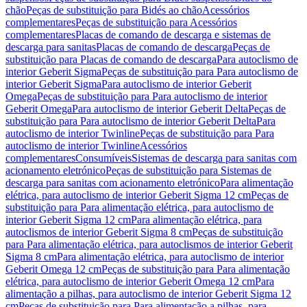
chão
Peças de substituição para Bidés ao chão
Acessórios
complementares
Peças de substituição para Acessórios
complementares
Placas de comando de descarga e sistemas de
descarga para sanitas
Placas de comando de descarga
Peças de
substituição para Placas de comando de descarga
Para autoclismo de
interior Geberit Sigma
Peças de substituição para Para autoclismo de
interior Geberit Sigma
Para autoclismo de interior Geberit
Omega
Peças de substituição para Para autoclismo de interior
Geberit Omega
Para autoclismo de interior Geberit Delta
Peças de
substituição para Para autoclismo de interior Geberit Delta
Para
autoclismo de interior Twinline
Peças de substituição para Para
autoclismo de interior Twinline
Acessórios
complementares
Consumíveis
Sistemas de descarga para sanitas com
acionamento eletrónico
Peças de substituição para Sistemas de
descarga para sanitas com acionamento eletrónico
Para alimentação
elétrica, para autoclismo de interior Geberit Sigma 12 cm
Peças de
substituição para Para alimentação elétrica, para autoclismo de
interior Geberit Sigma 12 cm
Para alimentação elétrica, para
autoclismos de interior Geberit Sigma 8 cm
Peças de substituição
para Para alimentação elétrica, para autoclismos de interior Geberit
Sigma 8 cm
Para alimentação elétrica, para autoclismo de interior
Geberit Omega 12 cm
Peças de substituição para Para alimentação
elétrica, para autoclismo de interior Geberit Omega 12 cm
Para
alimentação a pilhas, para autoclismo de interior Geberit Sigma 12
cm
Peças de substituição para Para alimentação a pilhas, para