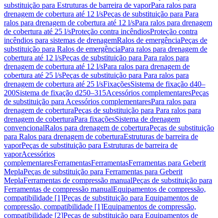
substituição para Estruturas de barreira de vapor
Para ralos para
drenagem de cobertura até 12 l/s
Peças de substituição para Para
ralos para drenagem de cobertura até 12 l/s
Para ralos para drenagem
de cobertura até 25 l/s
Proteção contra incêndios
Proteção contra
incêndios para sistemas de drenagem
Ralos de emergência
Peças de
substituição para Ralos de emergência
Para ralos para drenagem de
cobertura até 12 l/s
Peças de substituição para Para ralos para
drenagem de cobertura até 12 l/s
Para ralos para drenagem de
cobertura até 25 l/s
Peças de substituição para Para ralos para
drenagem de cobertura até 25 l/s
Fixações
Sistema de fixação d40–
200
Sistema de fixação d250–315
Acessórios complementares
Peças
de substituição para Acessórios complementares
Para ralos para
drenagem de cobertura
Peças de substituição para Para ralos para
drenagem de cobertura
Para fixações
Sistema de drenagem
convencional
Ralos para drenagem de cobertura
Peças de substituição
para Ralos para drenagem de cobertura
Estruturas de barreira de
vapor
Peças de substituição para Estruturas de barreira de
vapor
Acessórios
complementares
Ferramentas
Ferramentas
Ferramentas para Geberit
Mepla
Peças de substituição para Ferramentas para Geberit
Mepla
Ferramentas de compressão manual
Peças de substituição para
Ferramentas de compressão manual
Equipamentos de compressão,
compatibilidade [1]
Peças de substituição para Equipamentos de
compressão, compatibilidade [1]
Equipamentos de compressão,
compatibilidade [2]
Peças de substituição para Equipamentos de