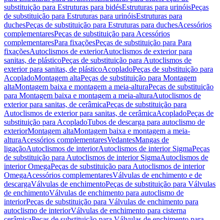
substituição para Estruturas para bidés
Estruturas para urinóis
Peças
de substituição para Estruturas para urinóis
Estruturas para
duches
Peças de substituição para Estruturas para duches
Acessórios
complementares
Peças de substituição para Acessórios
complementares
Para fixações
Peças de substituição para Para
fixações
Autoclismos de exterior
Autoclismos de exterior para
sanitas, de plástico
Peças de substituição para Autoclismos de
exterior para sanitas, de plástico
Acoplado
Peças de substituição para
Acoplado
Montagem alta
Peças de substituição para Montagem
alta
Montagem baixa e montagem a meia-altura
Peças de substituição
para Montagem baixa e montagem a meia-altura
Autoclismos de
exterior para sanitas, de cerâmica
Peças de substituição para
Autoclismos de exterior para sanitas, de cerâmica
Acoplado
Peças de
substituição para Acoplado
Tubos de descarga para autoclismo de
exterior
Montagem alta
Montagem baixa e montagem a meia-
altura
Acessórios complementares
Vedantes
Mangas de
ligação
Autoclismos de interior
Autoclismos de interior Sigma
Peças
de substituição para Autoclismos de interior Sigma
Autoclismos de
interior Omega
Peças de substituição para Autoclismos de interior
Omega
Acessórios complementares
Válvulas de enchimento e de
descarga
Válvulas de enchimento
Peças de substituição para Válvulas
de enchimento
Válvulas de enchimento para autoclismo de
interior
Peças de substituição para Válvulas de enchimento para
autoclismo de interior
Válvulas de enchimento para cisterna
cerâmica
Peças de substituição para Válvulas de enchimento para