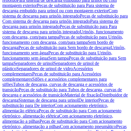
rebordo
Para sistema de descarga embutido para urinol ou com
montagem exterior
Peças de substituição para Para sistema de
descarga embutido para urinol ou com montagem exterior
Com
sistema de descarga para urinóis integrado
Peças de substituição para
Com sistema de descarga para urinóis integrado
Para sistema de
descarga para urinóis integrado
Peças de substituição para Para
sistema de descarga para urinóis integrado
Urinóis, funcionamento
com descarga, com/para tampa
Peças de substituição para Urinóis,
funcionamento com descarga, com/para tampa
Sem bordo de
descarga
Peças de substituição para Sem bordo de descarga
Urinóis,
funcionamento sem água
Peças de substituição para Urinóis,
funcionamento sem água
Sem tampa
Peças de substituição para Sem
tampa
Separadores de urinol
Separadores de urinol de
plástico
Separadores de urinol de vidro
Acessórios
complementares
Peças de substituição para Acessórios
complementares
Sifões e acessórios complementares para
sifões
Tubos de descarga, curvas de descarga e acessórios de
transição
Peças de substituição para Tubos de descarga, curvas de
descarga e acessórios de transição
Material de fixação
Distribuidor de
descarga
Sistemas de descarga para urinol
De interior
Peças de
substituição para De interior
Com acionamento eletrónico,
alimentação elétrica
Peças de substituição para Com acionamento
eletrónico, alimentação elétrica
Com acionamento eletrónico,
alimentação a pilhas
Peças de substituição para Com acionamento
eletrónico, alimentação a pilhas
Com acionamento pneumático
Peças