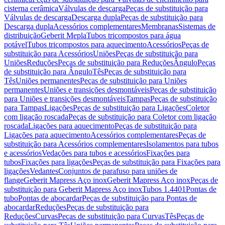
cisterna cerâmica
Válvulas de descarga
Peças de substituição para
Válvulas de descarga
Descarga dupla
Peças de substituição para
Descarga dupla
Acessórios complementares
Membranas
Sistemas de
distribuição
Geberit Mepla
Tubos tricompostos para água
potável
Tubos tricompostos para aquecimento
Acessórios
Peças de
substituição para Acessórios
Uniões
Peças de substituição para
Uniões
Reduções
Peças de substituição para Reduções
Ângulo
Peças
de substituição para Ângulo
Tês
Peças de substituição para
Tês
Uniões permanentes
Peças de substituição para Uniões
permanentes
Uniões e transições desmontáveis
Peças de substituição
para Uniões e transições desmontáveis
Tampas
Peças de substituição
para Tampas
Ligações
Peças de substituição para Ligações
Coletor
com ligação roscada
Peças de substituição para Coletor com ligação
roscada
Ligações para aquecimento
Peças de substituição para
Ligações para aquecimento
Acessórios complementares
Peças de
substituição para Acessórios complementares
Isolamentos para tubos
e acessórios
Vedações para tubos e acessórios
Fixações para
tubos
Fixações para ligações
Peças de substituição para Fixações para
ligações
Vedantes
Conjuntos de parafuso para uniões de
flange
Geberit Mapress Aço inox
Geberit Mapress Aço inox
Peças de
substituição para Geberit Mapress Aço inox
Tubos 1.4401
Pontas de
tubo
Pontas de abocardar
Peças de substituição para Pontas de
abocardar
Reduções
Peças de substituição para
Reduções
Curvas
Peças de substituição para Curvas
Tês
Peças de