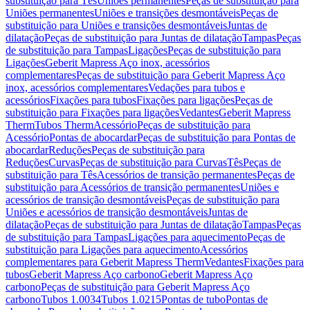
substituição para Tês
Uniões permanentes
Peças de substituição para
Uniões permanentes
Uniões e transições desmontáveis
Peças de
substituição para Uniões e transições desmontáveis
Juntas de
dilatação
Peças de substituição para Juntas de dilatação
Tampas
Peças
de substituição para Tampas
Ligações
Peças de substituição para
Ligações
Geberit Mapress Aço inox, acessórios
complementares
Peças de substituição para Geberit Mapress Aço
inox, acessórios complementares
Vedações para tubos e
acessórios
Fixações para tubos
Fixações para ligações
Peças de
substituição para Fixações para ligações
Vedantes
Geberit Mapress
Therm
Tubos Therm
Acessório
Peças de substituição para
Acessório
Pontas de abocardar
Peças de substituição para Pontas de
abocardar
Reduções
Peças de substituição para
Reduções
Curvas
Peças de substituição para Curvas
Tês
Peças de
substituição para Tês
Acessórios de transição permanentes
Peças de
substituição para Acessórios de transição permanentes
Uniões e
acessórios de transição desmontáveis
Peças de substituição para
Uniões e acessórios de transição desmontáveis
Juntas de
dilatação
Peças de substituição para Juntas de dilatação
Tampas
Peças
de substituição para Tampas
Ligações para aquecimento
Peças de
substituição para Ligações para aquecimento
Acessórios
complementares para Geberit Mapress Therm
Vedantes
Fixações para
tubos
Geberit Mapress Aço carbono
Geberit Mapress Aço
carbono
Peças de substituição para Geberit Mapress Aço
carbono
Tubos 1.0034
Tubos 1.0215
Pontas de tubo
Pontas de