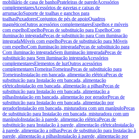
mobiliário de casa de banho
Prateleiras de parede
Acessórios
complementares
Acessórios de gavetas e caixas de
arrumação
Suporte de toalhas e ganchos para
toalhas
Puxadores
Conjuntos de pés de apoio
Quadros
magnéticos
Outros acessórios complementares
Espelhos e móveis
com espelho
Espelho
Peças de substituição para Espelho
Com
iluminação integrada
Peças de substituição para Com iluminação
integrada
Móveis com espelho
Peças de substituição para Móveis
com espelho
Com iluminação integrada
Peças de substituição para
Com iluminação integrada
Sem iluminação integrada
Peças de
substituição para Sem iluminação integrada
Acessórios
complementares
Elementos de luz
Outros acessórios
complementares
Torneiras
Torneiras
Peças de substituição para
Torneiras
Instalação em bancada, alimentação elétrica
Peças de
substituição para Instalação em bancada, alimentação
elétrica
Instalação em bancada, alimentação a pilhas
Peças de
substituição para Instalação em bancada, alimentação a
pilhas
Instalação em bancada, alimentação por gerador
Peças de
substituição para Instalação em bancada, alimentação por
gerador
Instalação em bancada, misturadora com um manípulo
Peças
de substituição para Instalação em bancada, misturadora com um
manípulo
Instalação à parede, alimentação elétrica
Peças de
substituição para Instalação à parede, alimentação elétrica
Instalação
à parede, alimentação a pilhas
Peças de substituição para Instalação à
parede, alimentação a pilhas
Instalação à parede, alimentação por