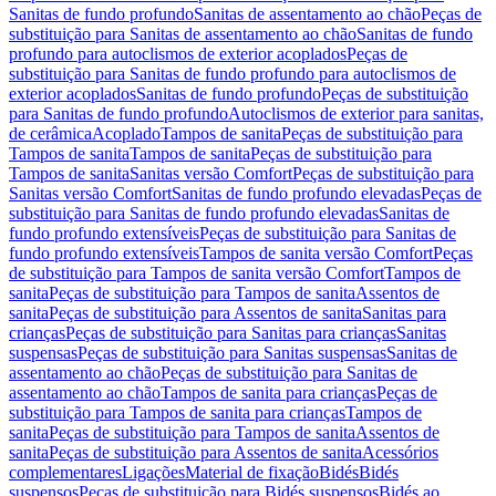
Sanitas de fundo profundo
Sanitas de assentamento ao chão
Peças de
substituição para Sanitas de assentamento ao chão
Sanitas de fundo
profundo para autoclismos de exterior acoplados
Peças de
substituição para Sanitas de fundo profundo para autoclismos de
exterior acoplados
Sanitas de fundo profundo
Peças de substituição
para Sanitas de fundo profundo
Autoclismos de exterior para sanitas,
de cerâmica
Acoplado
Tampos de sanita
Peças de substituição para
Tampos de sanita
Tampos de sanita
Peças de substituição para
Tampos de sanita
Sanitas versão Comfort
Peças de substituição para
Sanitas versão Comfort
Sanitas de fundo profundo elevadas
Peças de
substituição para Sanitas de fundo profundo elevadas
Sanitas de
fundo profundo extensíveis
Peças de substituição para Sanitas de
fundo profundo extensíveis
Tampos de sanita versão Comfort
Peças
de substituição para Tampos de sanita versão Comfort
Tampos de
sanita
Peças de substituição para Tampos de sanita
Assentos de
sanita
Peças de substituição para Assentos de sanita
Sanitas para
crianças
Peças de substituição para Sanitas para crianças
Sanitas
suspensas
Peças de substituição para Sanitas suspensas
Sanitas de
assentamento ao chão
Peças de substituição para Sanitas de
assentamento ao chão
Tampos de sanita para crianças
Peças de
substituição para Tampos de sanita para crianças
Tampos de
sanita
Peças de substituição para Tampos de sanita
Assentos de
sanita
Peças de substituição para Assentos de sanita
Acessórios
complementares
Ligações
Material de fixação
Bidés
Bidés
suspensos
Peças de substituição para Bidés suspensos
Bidés ao