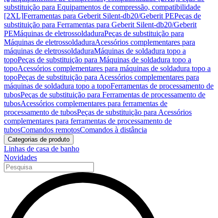
substituição para Equipamentos de compressão, compatibilidade
[2XL]
Ferramentas para Geberit Silent-db20/Geberit PE
Peças de
substituição para Ferramentas para Geberit Silent-db20/Geberit
PE
Máquinas de eletrossoldadura
Peças de substituição para
Máquinas de eletrossoldadura
Acessórios complementares para
máquinas de eletrossoldadura
Máquinas de soldadura topo a
topo
Peças de substituição para Máquinas de soldadura topo a
topo
Acessórios complementares para máquinas de soldadura topo a
topo
Peças de substituição para Acessórios complementares para
máquinas de soldadura topo a topo
Ferramentas de processamento de
tubos
Peças de substituição para Ferramentas de processamento de
tubos
Acessórios complementares para ferramentas de
processamento de tubos
Peças de substituição para Acessórios
complementares para ferramentas de processamento de
tubos
Comandos remotos
Comandos à distância
Categorias de produto
Linhas de casa de banho
Novidades