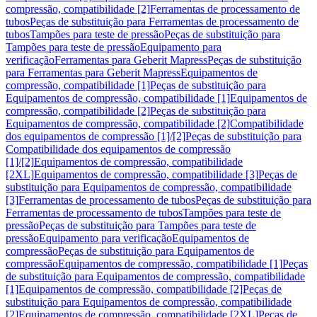
compressão, compatibilidade [2]
Ferramentas de processamento de
tubos
Peças de substituição para Ferramentas de processamento de
tubos
Tampões para teste de pressão
Peças de substituição para
Tampões para teste de pressão
Equipamento para
verificação
Ferramentas para Geberit Mapress
Peças de substituição
para Ferramentas para Geberit Mapress
Equipamentos de
compressão, compatibilidade [1]
Peças de substituição para
Equipamentos de compressão, compatibilidade [1]
Equipamentos de
compressão, compatibilidade [2]
Peças de substituição para
Equipamentos de compressão, compatibilidade [2]
Compatibilidade
dos equipamentos de compressão [1]/[2]
Peças de substituição para
Compatibilidade dos equipamentos de compressão
[1]/[2]
Equipamentos de compressão, compatibilidade
[2XL]
Equipamentos de compressão, compatibilidade [3]
Peças de
substituição para Equipamentos de compressão, compatibilidade
[3]
Ferramentas de processamento de tubos
Peças de substituição para
Ferramentas de processamento de tubos
Tampões para teste de
pressão
Peças de substituição para Tampões para teste de
pressão
Equipamento para verificação
Equipamentos de
compressão
Peças de substituição para Equipamentos de
compressão
Equipamentos de compressão, compatibilidade [1]
Peças
de substituição para Equipamentos de compressão, compatibilidade
[1]
Equipamentos de compressão, compatibilidade [2]
Peças de
substituição para Equipamentos de compressão, compatibilidade
[2]
Equipamentos de compressão, compatibilidade [2XL]
Peças de