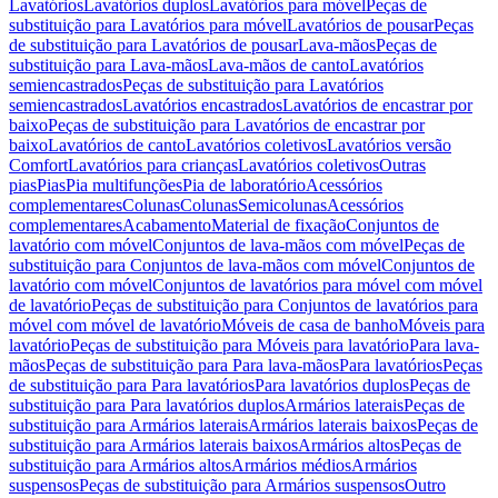
Lavatórios
Lavatórios duplos
Lavatórios para móvel
Peças de
substituição para Lavatórios para móvel
Lavatórios de pousar
Peças
de substituição para Lavatórios de pousar
Lava-mãos
Peças de
substituição para Lava-mãos
Lava-mãos de canto
Lavatórios
semiencastrados
Peças de substituição para Lavatórios
semiencastrados
Lavatórios encastrados
Lavatórios de encastrar por
baixo
Peças de substituição para Lavatórios de encastrar por
baixo
Lavatórios de canto
Lavatórios coletivos
Lavatórios versão
Comfort
Lavatórios para crianças
Lavatórios coletivos
Outras
pias
Pias
Pia multifunções
Pia de laboratório
Acessórios
complementares
Colunas
Colunas
Semicolunas
Acessórios
complementares
Acabamento
Material de fixação
Conjuntos de
lavatório com móvel
Conjuntos de lava-mãos com móvel
Peças de
substituição para Conjuntos de lava-mãos com móvel
Conjuntos de
lavatório com móvel
Conjuntos de lavatórios para móvel com móvel
de lavatório
Peças de substituição para Conjuntos de lavatórios para
móvel com móvel de lavatório
Móveis de casa de banho
Móveis para
lavatório
Peças de substituição para Móveis para lavatório
Para lava-
mãos
Peças de substituição para Para lava-mãos
Para lavatórios
Peças
de substituição para Para lavatórios
Para lavatórios duplos
Peças de
substituição para Para lavatórios duplos
Armários laterais
Peças de
substituição para Armários laterais
Armários laterais baixos
Peças de
substituição para Armários laterais baixos
Armários altos
Peças de
substituição para Armários altos
Armários médios
Armários
suspensos
Peças de substituição para Armários suspensos
Outro