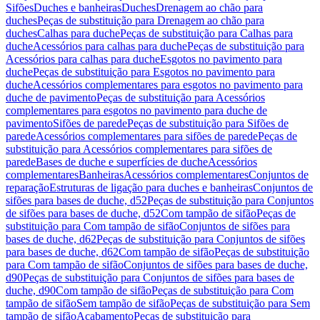
Sifões
Duches e banheiras
Duches
Drenagem ao chão para
duches
Peças de substituição para Drenagem ao chão para
duches
Calhas para duche
Peças de substituição para Calhas para
duche
Acessórios para calhas para duche
Peças de substituição para
Acessórios para calhas para duche
Esgotos no pavimento para
duche
Peças de substituição para Esgotos no pavimento para
duche
Acessórios complementares para esgotos no pavimento para
duche de pavimento
Peças de substituição para Acessórios
complementares para esgotos no pavimento para duche de
pavimento
Sifões de parede
Peças de substituição para Sifões de
parede
Acessórios complementares para sifões de parede
Peças de
substituição para Acessórios complementares para sifões de
parede
Bases de duche e superfícies de duche
Acessórios
complementares
Banheiras
Acessórios complementares
Conjuntos de
reparação
Estruturas de ligação para duches e banheiras
Conjuntos de
sifões para bases de duche, d52
Peças de substituição para Conjuntos
de sifões para bases de duche, d52
Com tampão de sifão
Peças de
substituição para Com tampão de sifão
Conjuntos de sifões para
bases de duche, d62
Peças de substituição para Conjuntos de sifões
para bases de duche, d62
Com tampão de sifão
Peças de substituição
para Com tampão de sifão
Conjuntos de sifões para bases de duche,
d90
Peças de substituição para Conjuntos de sifões para bases de
duche, d90
Com tampão de sifão
Peças de substituição para Com
tampão de sifão
Sem tampão de sifão
Peças de substituição para Sem
tampão de sifão
Acabamento
Peças de substituição para