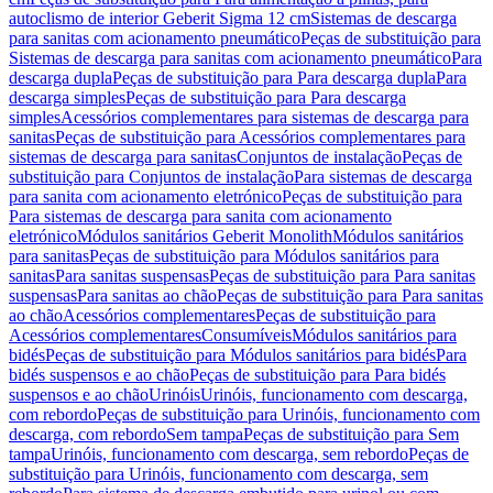
autoclismo de interior Geberit Sigma 12 cm
Sistemas de descarga
para sanitas com acionamento pneumático
Peças de substituição para
Sistemas de descarga para sanitas com acionamento pneumático
Para
descarga dupla
Peças de substituição para Para descarga dupla
Para
descarga simples
Peças de substituição para Para descarga
simples
Acessórios complementares para sistemas de descarga para
sanitas
Peças de substituição para Acessórios complementares para
sistemas de descarga para sanitas
Conjuntos de instalação
Peças de
substituição para Conjuntos de instalação
Para sistemas de descarga
para sanita com acionamento eletrónico
Peças de substituição para
Para sistemas de descarga para sanita com acionamento
eletrónico
Módulos sanitários Geberit Monolith
Módulos sanitários
para sanitas
Peças de substituição para Módulos sanitários para
sanitas
Para sanitas suspensas
Peças de substituição para Para sanitas
suspensas
Para sanitas ao chão
Peças de substituição para Para sanitas
ao chão
Acessórios complementares
Peças de substituição para
Acessórios complementares
Consumíveis
Módulos sanitários para
bidés
Peças de substituição para Módulos sanitários para bidés
Para
bidés suspensos e ao chão
Peças de substituição para Para bidés
suspensos e ao chão
Urinóis
Urinóis, funcionamento com descarga,
com rebordo
Peças de substituição para Urinóis, funcionamento com
descarga, com rebordo
Sem tampa
Peças de substituição para Sem
tampa
Urinóis, funcionamento com descarga, sem rebordo
Peças de
substituição para Urinóis, funcionamento com descarga, sem