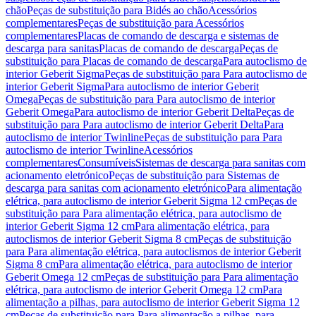
chão
Peças de substituição para Bidés ao chão
Acessórios
complementares
Peças de substituição para Acessórios
complementares
Placas de comando de descarga e sistemas de
descarga para sanitas
Placas de comando de descarga
Peças de
substituição para Placas de comando de descarga
Para autoclismo de
interior Geberit Sigma
Peças de substituição para Para autoclismo de
interior Geberit Sigma
Para autoclismo de interior Geberit
Omega
Peças de substituição para Para autoclismo de interior
Geberit Omega
Para autoclismo de interior Geberit Delta
Peças de
substituição para Para autoclismo de interior Geberit Delta
Para
autoclismo de interior Twinline
Peças de substituição para Para
autoclismo de interior Twinline
Acessórios
complementares
Consumíveis
Sistemas de descarga para sanitas com
acionamento eletrónico
Peças de substituição para Sistemas de
descarga para sanitas com acionamento eletrónico
Para alimentação
elétrica, para autoclismo de interior Geberit Sigma 12 cm
Peças de
substituição para Para alimentação elétrica, para autoclismo de
interior Geberit Sigma 12 cm
Para alimentação elétrica, para
autoclismos de interior Geberit Sigma 8 cm
Peças de substituição
para Para alimentação elétrica, para autoclismos de interior Geberit
Sigma 8 cm
Para alimentação elétrica, para autoclismo de interior
Geberit Omega 12 cm
Peças de substituição para Para alimentação
elétrica, para autoclismo de interior Geberit Omega 12 cm
Para
alimentação a pilhas, para autoclismo de interior Geberit Sigma 12
cm
Peças de substituição para Para alimentação a pilhas, para