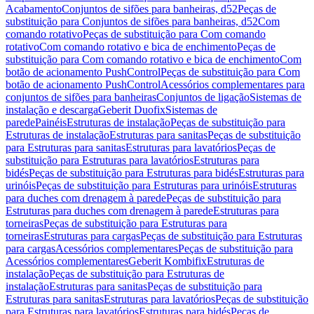
Acabamento
Conjuntos de sifões para banheiras, d52
Peças de
substituição para Conjuntos de sifões para banheiras, d52
Com
comando rotativo
Peças de substituição para Com comando
rotativo
Com comando rotativo e bica de enchimento
Peças de
substituição para Com comando rotativo e bica de enchimento
Com
botão de acionamento PushControl
Peças de substituição para Com
botão de acionamento PushControl
Acessórios complementares para
conjuntos de sifões para banheiras
Conjuntos de ligação
Sistemas de
instalação e descarga
Geberit Duofix
Sistemas de
parede
Painéis
Estruturas de instalação
Peças de substituição para
Estruturas de instalação
Estruturas para sanitas
Peças de substituição
para Estruturas para sanitas
Estruturas para lavatórios
Peças de
substituição para Estruturas para lavatórios
Estruturas para
bidés
Peças de substituição para Estruturas para bidés
Estruturas para
urinóis
Peças de substituição para Estruturas para urinóis
Estruturas
para duches com drenagem à parede
Peças de substituição para
Estruturas para duches com drenagem à parede
Estruturas para
torneiras
Peças de substituição para Estruturas para
torneiras
Estruturas para cargas
Peças de substituição para Estruturas
para cargas
Acessórios complementares
Peças de substituição para
Acessórios complementares
Geberit Kombifix
Estruturas de
instalação
Peças de substituição para Estruturas de
instalação
Estruturas para sanitas
Peças de substituição para
Estruturas para sanitas
Estruturas para lavatórios
Peças de substituição
para Estruturas para lavatórios
Estruturas para bidés
Peças de