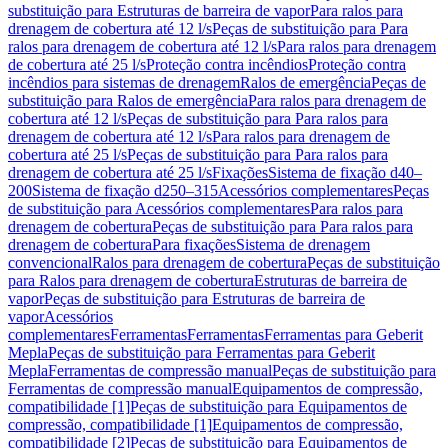
substituição para Estruturas de barreira de vapor
Para ralos para
drenagem de cobertura até 12 l/s
Peças de substituição para Para
ralos para drenagem de cobertura até 12 l/s
Para ralos para drenagem
de cobertura até 25 l/s
Proteção contra incêndios
Proteção contra
incêndios para sistemas de drenagem
Ralos de emergência
Peças de
substituição para Ralos de emergência
Para ralos para drenagem de
cobertura até 12 l/s
Peças de substituição para Para ralos para
drenagem de cobertura até 12 l/s
Para ralos para drenagem de
cobertura até 25 l/s
Peças de substituição para Para ralos para
drenagem de cobertura até 25 l/s
Fixações
Sistema de fixação d40–
200
Sistema de fixação d250–315
Acessórios complementares
Peças
de substituição para Acessórios complementares
Para ralos para
drenagem de cobertura
Peças de substituição para Para ralos para
drenagem de cobertura
Para fixações
Sistema de drenagem
convencional
Ralos para drenagem de cobertura
Peças de substituição
para Ralos para drenagem de cobertura
Estruturas de barreira de
vapor
Peças de substituição para Estruturas de barreira de
vapor
Acessórios
complementares
Ferramentas
Ferramentas
Ferramentas para Geberit
Mepla
Peças de substituição para Ferramentas para Geberit
Mepla
Ferramentas de compressão manual
Peças de substituição para
Ferramentas de compressão manual
Equipamentos de compressão,
compatibilidade [1]
Peças de substituição para Equipamentos de
compressão, compatibilidade [1]
Equipamentos de compressão,
compatibilidade [2]
Peças de substituição para Equipamentos de