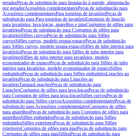
gerador
Peças de substituição para Instalação à parede, alimentação
por gerador
Acessórios complementares
Peças de substituição para
Acessórios complementares
Para torneiras de lavatório
Peças de
substituição para Para torneiras de lavatório
Estruturas de ligação
para lavatórios, lava-loiças, aparelhos e pias
Conjuntos de sifões para
lavatórios
Peças de substituição para Conjuntos de sifões para
lavatórios
Sifões curvos
Peças de substituição para Sifões
curvos
Sifões curvos, modelo poupa-espaço
Peças de substituição
para Sifões curvos, modelo poupa-espaço
Sifões de tubo interior para
lavatórios
Peças de substituição para Sifões de tubo interior para
lavatórios
Sifões de tubo interior para lavatórios, modelo
economizador de espaço
Peças de substituição para Sifões de tubo
interior para lavatórios, modelo economizador de espaço
Sifões
embutidos
Peças de substituição para Sifões embutidos
Ligações ao
lavatório
Peças de substituição para Ligações ao
lavatório
Tampas
Ligações
Peças de substituição para
Ligações
Conjuntos de sifões para lava-loiças
Peças de substituição
para Conjuntos de sifões para lava-loiças
Sifões curvos
Peças de
substituição para Sifões curvos
Acessórios complementares
Peças de
substituição para Acessórios complementares
Conjuntos de sifões
para aparelhos
Peças de substituição para Conjuntos de sifões para
aparelhos
Sifões embutidos
Peças de substituição para Sifões
embutidos
Sifões exteriores
Peças de substituição para Sifões
exteriores
Conjuntos de sifões para pias
Peças de substituição para
Conjuntos de sifões para pias
Sifões
Peças de substituição para