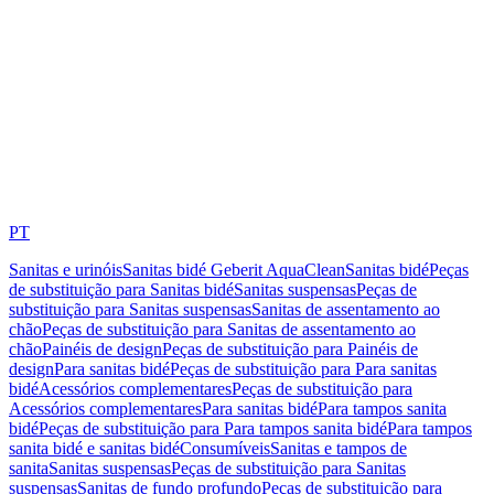
PT
Sanitas e urinóis
Sanitas bidé Geberit AquaClean
Sanitas bidé
Peças
de substituição para Sanitas bidé
Sanitas suspensas
Peças de
substituição para Sanitas suspensas
Sanitas de assentamento ao
chão
Peças de substituição para Sanitas de assentamento ao
chão
Painéis de design
Peças de substituição para Painéis de
design
Para sanitas bidé
Peças de substituição para Para sanitas
bidé
Acessórios complementares
Peças de substituição para
Acessórios complementares
Para sanitas bidé
Para tampos sanita
bidé
Peças de substituição para Para tampos sanita bidé
Para tampos
sanita bidé e sanitas bidé
Consumíveis
Sanitas e tampos de
sanita
Sanitas suspensas
Peças de substituição para Sanitas
suspensas
Sanitas de fundo profundo
Peças de substituição para