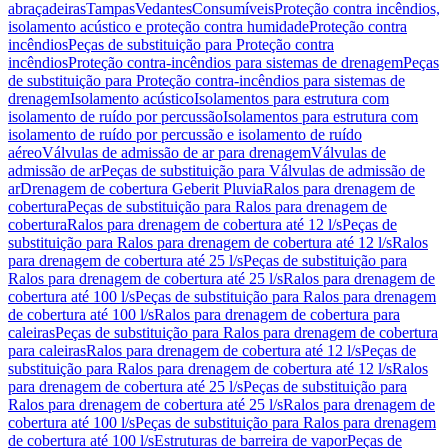
abraçadeiras
Tampas
Vedantes
Consumíveis
Proteção contra incêndios,
isolamento acústico e proteção contra humidade
Proteção contra
incêndios
Peças de substituição para Proteção contra
incêndios
Proteção contra-incêndios para sistemas de drenagem
Peças
de substituição para Proteção contra-incêndios para sistemas de
drenagem
Isolamento acústico
Isolamentos para estrutura com
isolamento de ruído por percussão
Isolamentos para estrutura com
isolamento de ruído por percussão e isolamento de ruído
aéreo
Válvulas de admissão de ar para drenagem
Válvulas de
admissão de ar
Peças de substituição para Válvulas de admissão de
ar
Drenagem de cobertura Geberit Pluvia
Ralos para drenagem de
cobertura
Peças de substituição para Ralos para drenagem de
cobertura
Ralos para drenagem de cobertura até 12 l/s
Peças de
substituição para Ralos para drenagem de cobertura até 12 l/s
Ralos
para drenagem de cobertura até 25 l/s
Peças de substituição para
Ralos para drenagem de cobertura até 25 l/s
Ralos para drenagem de
cobertura até 100 l/s
Peças de substituição para Ralos para drenagem
de cobertura até 100 l/s
Ralos para drenagem de cobertura para
caleiras
Peças de substituição para Ralos para drenagem de cobertura
para caleiras
Ralos para drenagem de cobertura até 12 l/s
Peças de
substituição para Ralos para drenagem de cobertura até 12 l/s
Ralos
para drenagem de cobertura até 25 l/s
Peças de substituição para
Ralos para drenagem de cobertura até 25 l/s
Ralos para drenagem de
cobertura até 100 l/s
Peças de substituição para Ralos para drenagem
de cobertura até 100 l/s
Estruturas de barreira de vapor
Peças de