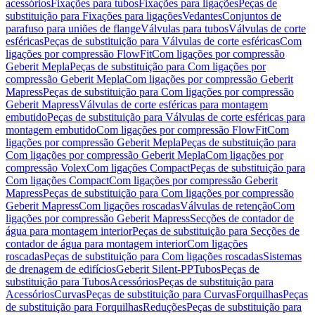
acessórios
Fixações para tubos
Fixações para ligações
Peças de
substituição para Fixações para ligações
Vedantes
Conjuntos de
parafuso para uniões de flange
Válvulas para tubos
Válvulas de corte
esféricas
Peças de substituição para Válvulas de corte esféricas
Com
ligações por compressão FlowFit
Com ligações por compressão
Geberit Mepla
Peças de substituição para Com ligações por
compressão Geberit Mepla
Com ligações por compressão Geberit
Mapress
Peças de substituição para Com ligações por compressão
Geberit Mapress
Válvulas de corte esféricas para montagem
embutido
Peças de substituição para Válvulas de corte esféricas para
montagem embutido
Com ligações por compressão FlowFit
Com
ligações por compressão Geberit Mepla
Peças de substituição para
Com ligações por compressão Geberit Mepla
Com ligações por
compressão Volex
Com ligações Compact
Peças de substituição para
Com ligações Compact
Com ligações por compressão Geberit
Mapress
Peças de substituição para Com ligações por compressão
Geberit Mapress
Com ligações roscadas
Válvulas de retenção
Com
ligações por compressão Geberit Mapress
Secções de contador de
água para montagem interior
Peças de substituição para Secções de
contador de água para montagem interior
Com ligações
roscadas
Peças de substituição para Com ligações roscadas
Sistemas
de drenagem de edifícios
Geberit Silent-PP
Tubos
Peças de
substituição para Tubos
Acessórios
Peças de substituição para
Acessórios
Curvas
Peças de substituição para Curvas
Forquilhas
Peças
de substituição para Forquilhas
Reduções
Peças de substituição para