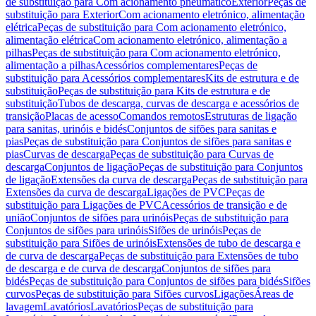
de substituição para Com acionamento pneumático
Exterior
Peças de
substituição para Exterior
Com acionamento eletrónico, alimentação
elétrica
Peças de substituição para Com acionamento eletrónico,
alimentação elétrica
Com acionamento eletrónico, alimentação a
pilhas
Peças de substituição para Com acionamento eletrónico,
alimentação a pilhas
Acessórios complementares
Peças de
substituição para Acessórios complementares
Kits de estrutura e de
substituição
Peças de substituição para Kits de estrutura e de
substituição
Tubos de descarga, curvas de descarga e acessórios de
transição
Placas de acesso
Comandos remotos
Estruturas de ligação
para sanitas, urinóis e bidés
Conjuntos de sifões para sanitas e
pias
Peças de substituição para Conjuntos de sifões para sanitas e
pias
Curvas de descarga
Peças de substituição para Curvas de
descarga
Conjuntos de ligação
Peças de substituição para Conjuntos
de ligação
Extensões da curva de descarga
Peças de substituição para
Extensões da curva de descarga
Ligações de PVC
Peças de
substituição para Ligações de PVC
Acessórios de transição e de
união
Conjuntos de sifões para urinóis
Peças de substituição para
Conjuntos de sifões para urinóis
Sifões de urinóis
Peças de
substituição para Sifões de urinóis
Extensões de tubo de descarga e
de curva de descarga
Peças de substituição para Extensões de tubo
de descarga e de curva de descarga
Conjuntos de sifões para
bidés
Peças de substituição para Conjuntos de sifões para bidés
Sifões
curvos
Peças de substituição para Sifões curvos
Ligações
Áreas de
lavagem
Lavatórios
Lavatórios
Peças de substituição para