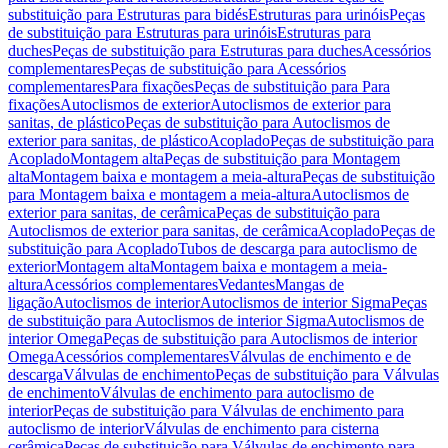
substituição para Estruturas para bidés
Estruturas para urinóis
Peças
de substituição para Estruturas para urinóis
Estruturas para
duches
Peças de substituição para Estruturas para duches
Acessórios
complementares
Peças de substituição para Acessórios
complementares
Para fixações
Peças de substituição para Para
fixações
Autoclismos de exterior
Autoclismos de exterior para
sanitas, de plástico
Peças de substituição para Autoclismos de
exterior para sanitas, de plástico
Acoplado
Peças de substituição para
Acoplado
Montagem alta
Peças de substituição para Montagem
alta
Montagem baixa e montagem a meia-altura
Peças de substituição
para Montagem baixa e montagem a meia-altura
Autoclismos de
exterior para sanitas, de cerâmica
Peças de substituição para
Autoclismos de exterior para sanitas, de cerâmica
Acoplado
Peças de
substituição para Acoplado
Tubos de descarga para autoclismo de
exterior
Montagem alta
Montagem baixa e montagem a meia-
altura
Acessórios complementares
Vedantes
Mangas de
ligação
Autoclismos de interior
Autoclismos de interior Sigma
Peças
de substituição para Autoclismos de interior Sigma
Autoclismos de
interior Omega
Peças de substituição para Autoclismos de interior
Omega
Acessórios complementares
Válvulas de enchimento e de
descarga
Válvulas de enchimento
Peças de substituição para Válvulas
de enchimento
Válvulas de enchimento para autoclismo de
interior
Peças de substituição para Válvulas de enchimento para
autoclismo de interior
Válvulas de enchimento para cisterna
cerâmica
Peças de substituição para Válvulas de enchimento para