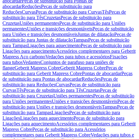
abocardar
Peças de substituição para Pontas de
abocardar
Reduções
Peças de substituição para
Reduções
Curvas
Peças de substituição para Curvas
Tês
Peças de
substituição para Tês
Cruzetas
Peças de substituição para
Cruzetas
Uniões permanentes
Peças de substituição para Uniões
permanentes
Uniões e transições desmontáveis
Peças de substituição
para Uniões e transições desmontáveis
Juntas de dilatação
Peças de
substituição para Juntas de dilatação
Tampas
Peças de substituição
para Tampas
Ligações para aquecimento
Peças de substituição para
Ligações para aquecimento
Acessórios complementares para Geberit
Mapress Aço carbono
Vedações para tubos e acessórios
Fixações
para tubos
Vedantes
Conjuntos de parafuso para uniões de
flange
Geberit Mapress Cobre
Geberit Mapress Cobre
Peças de
substituição para Geberit Mapress Cobre
Pontas de abocardar
Peças
de substituição para Pontas de abocardar
Reduções
Peças de
substituição para Reduções
Curvas
Peças de substituição para
Curvas
Tês
Peças de substituição para Tês
Cruzetas
Peças de
substituição para Cruzetas
Uniões permanentes
Peças de substituição
para Uniões permanentes
Uniões e transições desmontáveis
Peças de
substituição para Uniões e transições desmontáveis
Tampas
Peças de
substituição para Tampas
Ligações
Peças de substituição para
Ligações
Ligações para aquecimento
Peças de substituição para
Ligações para aquecimento
Acessórios complementares para Geberit
Mapress Cobre
Peças de substituição para Acessórios
complementares para Geberit Mapress Cobre
Vedações para tubos e