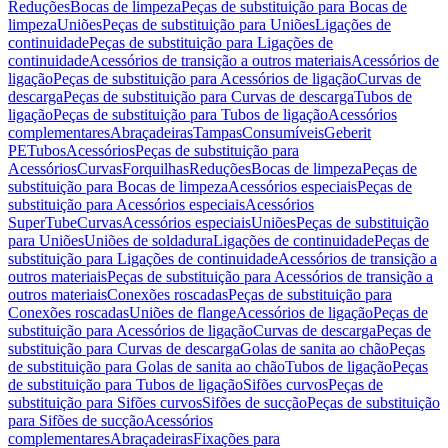
Reduções
Bocas de limpeza
Peças de substituição para Bocas de
limpeza
Uniões
Peças de substituição para Uniões
Ligações de
continuidade
Peças de substituição para Ligações de
continuidade
Acessórios de transição a outros materiais
Acessórios de
ligação
Peças de substituição para Acessórios de ligação
Curvas de
descarga
Peças de substituição para Curvas de descarga
Tubos de
ligação
Peças de substituição para Tubos de ligação
Acessórios
complementares
Abraçadeiras
Tampas
Consumíveis
Geberit
PE
Tubos
Acessórios
Peças de substituição para
Acessórios
Curvas
Forquilhas
Reduções
Bocas de limpeza
Peças de
substituição para Bocas de limpeza
Acessórios especiais
Peças de
substituição para Acessórios especiais
Acessórios
SuperTube
Curvas
Acessórios especiais
Uniões
Peças de substituição
para Uniões
Uniões de soldadura
Ligações de continuidade
Peças de
substituição para Ligações de continuidade
Acessórios de transição a
outros materiais
Peças de substituição para Acessórios de transição a
outros materiais
Conexões roscadas
Peças de substituição para
Conexões roscadas
Uniões de flange
Acessórios de ligação
Peças de
substituição para Acessórios de ligação
Curvas de descarga
Peças de
substituição para Curvas de descarga
Golas de sanita ao chão
Peças
de substituição para Golas de sanita ao chão
Tubos de ligação
Peças
de substituição para Tubos de ligação
Sifões curvos
Peças de
substituição para Sifões curvos
Sifões de sucção
Peças de substituição
para Sifões de sucção
Acessórios
complementares
Abraçadeiras
Fixações para