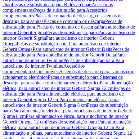
chão
Peças de substituição para Bidés ao chão
Acessórios
complementares
Peças de substituição para Acessórios
complementares
Placas de comando de descarga e sistemas de
descarga para sanitas
Placas de comando de descarga
Peças de
substituição para Placas de comando de descarga
Para autoclismo de
interior Geberit Sigma
Peças de substituição para Para autoclismo de
interior Geberit Sigma
Para autoclismo de interior Geberit
Omega
Peças de substituição para Para autoclismo de interior
Geberit Omega
Para autoclismo de interior Geberit Delta
Peças de
substituição para Para autoclismo de interior Geberit Delta
Para
autoclismo de interior Twinline
Peças de substituição para Para
autoclismo de interior Twinline
Acessórios
complementares
Consumíveis
Sistemas de descarga para sanitas com
acionamento eletrónico
Peças de substituição para Sistemas de
descarga para sanitas com acionamento eletrónico
Para alimentação
elétrica, para autoclismo de interior Geberit Sigma 12 cm
Peças de
substituição para Para alimentação elétrica, para autoclismo de
interior Geberit Sigma 12 cm
Para alimentação elétrica, para
autoclismos de interior Geberit Sigma 8 cm
Peças de substituição
para Para alimentação elétrica, para autoclismos de interior Geberit
Sigma 8 cm
Para alimentação elétrica, para autoclismo de interior
Geberit Omega 12 cm
Peças de substituição para Para alimentação
elétrica, para autoclismo de interior Geberit Omega 12 cm
Para
alimentação a pilhas, para autoclismo de interior Geberit Sigma 12
cm
Peças de substituição para Para alimentação a pilhas, para