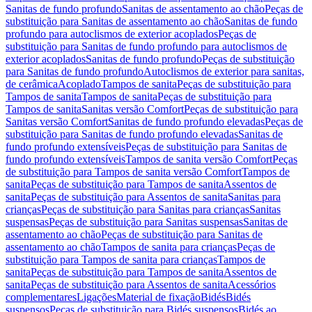
Sanitas de fundo profundo
Sanitas de assentamento ao chão
Peças de
substituição para Sanitas de assentamento ao chão
Sanitas de fundo
profundo para autoclismos de exterior acoplados
Peças de
substituição para Sanitas de fundo profundo para autoclismos de
exterior acoplados
Sanitas de fundo profundo
Peças de substituição
para Sanitas de fundo profundo
Autoclismos de exterior para sanitas,
de cerâmica
Acoplado
Tampos de sanita
Peças de substituição para
Tampos de sanita
Tampos de sanita
Peças de substituição para
Tampos de sanita
Sanitas versão Comfort
Peças de substituição para
Sanitas versão Comfort
Sanitas de fundo profundo elevadas
Peças de
substituição para Sanitas de fundo profundo elevadas
Sanitas de
fundo profundo extensíveis
Peças de substituição para Sanitas de
fundo profundo extensíveis
Tampos de sanita versão Comfort
Peças
de substituição para Tampos de sanita versão Comfort
Tampos de
sanita
Peças de substituição para Tampos de sanita
Assentos de
sanita
Peças de substituição para Assentos de sanita
Sanitas para
crianças
Peças de substituição para Sanitas para crianças
Sanitas
suspensas
Peças de substituição para Sanitas suspensas
Sanitas de
assentamento ao chão
Peças de substituição para Sanitas de
assentamento ao chão
Tampos de sanita para crianças
Peças de
substituição para Tampos de sanita para crianças
Tampos de
sanita
Peças de substituição para Tampos de sanita
Assentos de
sanita
Peças de substituição para Assentos de sanita
Acessórios
complementares
Ligações
Material de fixação
Bidés
Bidés
suspensos
Peças de substituição para Bidés suspensos
Bidés ao