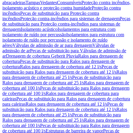
abraçadeiras
Tampas
Vedantes
Consumíveis
Proteção contra incêndios,
isolamento acústico e proteção contra humidade
Proteção contra
incêndios
Peças de substituição para Proteção contra
incêndios
Proteção contra-incêndios para sistemas de drenagem
Peças
de substituição para Proteção contra-incêndios para sistemas de
drenagem
Isolamento acústico
Isolamentos para estrutura com
isolamento de ruído por percussão
Isolamentos para estrutura com
isolamento de ruído por percussão e isolamento de ruído
aéreo
Válvulas de admissão de ar para drenagem
Válvulas de
admissão de ar
Peças de substituição para Válvulas de admissão de
ar
Drenagem de cobertura Geberit Pluvia
Ralos para drenagem de
cobertura
Peças de substituição para Ralos para drenagem de
cobertura
Ralos para drenagem de cobertura até 12 l/s
Peças de
substituição para Ralos para drenagem de cobertura até 12 l/s
Ralos
para drenagem de cobertura até 25 l/s
Peças de substituição para
Ralos para drenagem de cobertura até 25 l/s
Ralos para drenagem de
cobertura até 100 l/s
Peças de substituição para Ralos para drenagem
de cobertura até 100 l/s
Ralos para drenagem de cobertura para
caleiras
Peças de substituição para Ralos para drenagem de cobertura
para caleiras
Ralos para drenagem de cobertura até 12 l/s
Peças de
substituição para Ralos para drenagem de cobertura até 12 l/s
Ralos
para drenagem de cobertura até 25 l/s
Peças de substituição para
Ralos para drenagem de cobertura até 25 l/s
Ralos para drenagem de
cobertura até 100 l/s
Peças de substituição para Ralos para drenagem
de cobertura até 100 l/s
Estruturas de barreira de vapor
Peças de