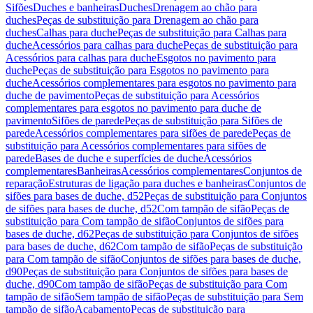
Sifões
Duches e banheiras
Duches
Drenagem ao chão para
duches
Peças de substituição para Drenagem ao chão para
duches
Calhas para duche
Peças de substituição para Calhas para
duche
Acessórios para calhas para duche
Peças de substituição para
Acessórios para calhas para duche
Esgotos no pavimento para
duche
Peças de substituição para Esgotos no pavimento para
duche
Acessórios complementares para esgotos no pavimento para
duche de pavimento
Peças de substituição para Acessórios
complementares para esgotos no pavimento para duche de
pavimento
Sifões de parede
Peças de substituição para Sifões de
parede
Acessórios complementares para sifões de parede
Peças de
substituição para Acessórios complementares para sifões de
parede
Bases de duche e superfícies de duche
Acessórios
complementares
Banheiras
Acessórios complementares
Conjuntos de
reparação
Estruturas de ligação para duches e banheiras
Conjuntos de
sifões para bases de duche, d52
Peças de substituição para Conjuntos
de sifões para bases de duche, d52
Com tampão de sifão
Peças de
substituição para Com tampão de sifão
Conjuntos de sifões para
bases de duche, d62
Peças de substituição para Conjuntos de sifões
para bases de duche, d62
Com tampão de sifão
Peças de substituição
para Com tampão de sifão
Conjuntos de sifões para bases de duche,
d90
Peças de substituição para Conjuntos de sifões para bases de
duche, d90
Com tampão de sifão
Peças de substituição para Com
tampão de sifão
Sem tampão de sifão
Peças de substituição para Sem
tampão de sifão
Acabamento
Peças de substituição para