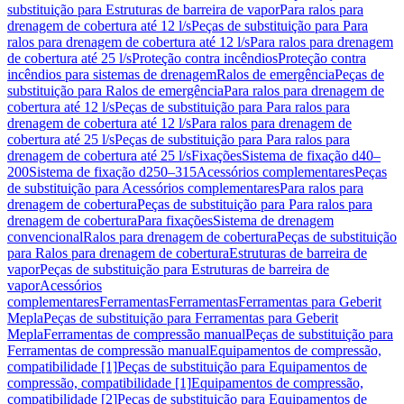
substituição para Estruturas de barreira de vapor
Para ralos para
drenagem de cobertura até 12 l/s
Peças de substituição para Para
ralos para drenagem de cobertura até 12 l/s
Para ralos para drenagem
de cobertura até 25 l/s
Proteção contra incêndios
Proteção contra
incêndios para sistemas de drenagem
Ralos de emergência
Peças de
substituição para Ralos de emergência
Para ralos para drenagem de
cobertura até 12 l/s
Peças de substituição para Para ralos para
drenagem de cobertura até 12 l/s
Para ralos para drenagem de
cobertura até 25 l/s
Peças de substituição para Para ralos para
drenagem de cobertura até 25 l/s
Fixações
Sistema de fixação d40–
200
Sistema de fixação d250–315
Acessórios complementares
Peças
de substituição para Acessórios complementares
Para ralos para
drenagem de cobertura
Peças de substituição para Para ralos para
drenagem de cobertura
Para fixações
Sistema de drenagem
convencional
Ralos para drenagem de cobertura
Peças de substituição
para Ralos para drenagem de cobertura
Estruturas de barreira de
vapor
Peças de substituição para Estruturas de barreira de
vapor
Acessórios
complementares
Ferramentas
Ferramentas
Ferramentas para Geberit
Mepla
Peças de substituição para Ferramentas para Geberit
Mepla
Ferramentas de compressão manual
Peças de substituição para
Ferramentas de compressão manual
Equipamentos de compressão,
compatibilidade [1]
Peças de substituição para Equipamentos de
compressão, compatibilidade [1]
Equipamentos de compressão,
compatibilidade [2]
Peças de substituição para Equipamentos de