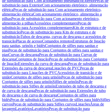
de substituição para Com acionamento pneumático
Exterior
Peças de
substituição para Exterior
Com acionamento eletrónico, alimentação
elétrica
Peças de substituição para Com acionamento eletrónico,
alimentação elétrica
Com acionamento eletrónico, alimentação a
pilhas
Peças de substituição para Com acionamento eletrónico,
alimentação a pilhas
Acessórios complementares
Peças de
substituição para Acessórios complementares
Kits de estrutura e de
substituição
Peças de substituição para Kits de estrutura e de
substituição
Tubos de descarga, curvas de descarga e acessórios de
transição
Placas de acesso
Comandos remotos
Estruturas de ligação
para sanitas, urinóis e bidés
Conjuntos de sifões para sanitas e
pias
Peças de substituição para Conjuntos de sifões para sanitas e
pias
Curvas de descarga
Peças de substituição para Curvas de
descarga
Conjuntos de ligação
Peças de substituição para Conjuntos
de ligação
Extensões da curva de descarga
Peças de substituição para
Extensões da curva de descarga
Ligações de PVC
Peças de
substituição para Ligações de PVC
Acessórios de transição e de
união
Conjuntos de sifões para urinóis
Peças de substituição para
Conjuntos de sifões para urinóis
Sifões de urinóis
Peças de
substituição para Sifões de urinóis
Extensões de tubo de descarga e
de curva de descarga
Peças de substituição para Extensões de tubo
de descarga e de curva de descarga
Conjuntos de sifões para
bidés
Peças de substituição para Conjuntos de sifões para bidés
Sifões
curvos
Peças de substituição para Sifões curvos
Ligações
Áreas de
lavagem
Lavatórios
Lavatórios
Peças de substituição para