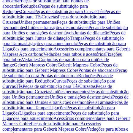
abocardar
Peças de substituição para Pontas de
abocardar
Reduções
Peças de substituição para
Reduções
Curvas
Peças de substituição para Curvas
Tês
Peças de
substituição para Tês
Cruzetas
Peças de substituição para
Cruzetas
Uniões permanentes
Peças de substituição para Uniões
permanentes
Uniões e transições desmontáveis
Peças de substituição
para Uniões e transições desmontáveis
Juntas de dilatação
Peças de
substituição para Juntas de dilatação
Tampas
Peças de substituição
para Tampas
Ligações para aquecimento
Peças de substituição para
Ligações para aquecimento
Acessórios complementares para Geberit
Mapress Aço carbono
Vedações para tubos e acessórios
Fixações
para tubos
Vedantes
Conjuntos de parafuso para uniões de
flange
Geberit Mapress Cobre
Geberit Mapress Cobre
Peças de
substituição para Geberit Mapress Cobre
Pontas de abocardar
Peças
de substituição para Pontas de abocardar
Reduções
Peças de
substituição para Reduções
Curvas
Peças de substituição para
Curvas
Tês
Peças de substituição para Tês
Cruzetas
Peças de
substituição para Cruzetas
Uniões permanentes
Peças de substituição
para Uniões permanentes
Uniões e transições desmontáveis
Peças de
substituição para Uniões e transições desmontáveis
Tampas
Peças de
substituição para Tampas
Ligações
Peças de substituição para
Ligações
Ligações para aquecimento
Peças de substituição para
Ligações para aquecimento
Acessórios complementares para Geberit
Mapress Cobre
Peças de substituição para Acessórios
complementares para Geberit Mapress Cobre
Vedações para tubos e