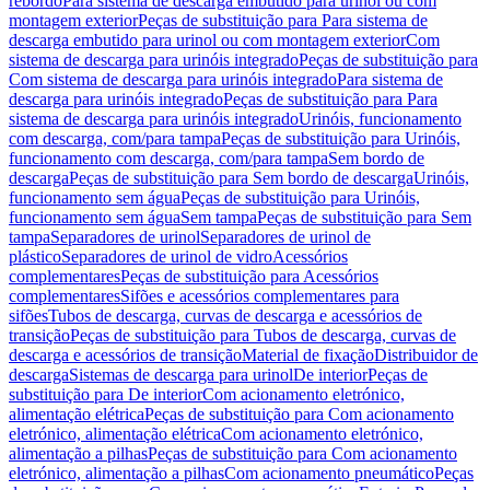
rebordo
Para sistema de descarga embutido para urinol ou com
montagem exterior
Peças de substituição para Para sistema de
descarga embutido para urinol ou com montagem exterior
Com
sistema de descarga para urinóis integrado
Peças de substituição para
Com sistema de descarga para urinóis integrado
Para sistema de
descarga para urinóis integrado
Peças de substituição para Para
sistema de descarga para urinóis integrado
Urinóis, funcionamento
com descarga, com/para tampa
Peças de substituição para Urinóis,
funcionamento com descarga, com/para tampa
Sem bordo de
descarga
Peças de substituição para Sem bordo de descarga
Urinóis,
funcionamento sem água
Peças de substituição para Urinóis,
funcionamento sem água
Sem tampa
Peças de substituição para Sem
tampa
Separadores de urinol
Separadores de urinol de
plástico
Separadores de urinol de vidro
Acessórios
complementares
Peças de substituição para Acessórios
complementares
Sifões e acessórios complementares para
sifões
Tubos de descarga, curvas de descarga e acessórios de
transição
Peças de substituição para Tubos de descarga, curvas de
descarga e acessórios de transição
Material de fixação
Distribuidor de
descarga
Sistemas de descarga para urinol
De interior
Peças de
substituição para De interior
Com acionamento eletrónico,
alimentação elétrica
Peças de substituição para Com acionamento
eletrónico, alimentação elétrica
Com acionamento eletrónico,
alimentação a pilhas
Peças de substituição para Com acionamento
eletrónico, alimentação a pilhas
Com acionamento pneumático
Peças