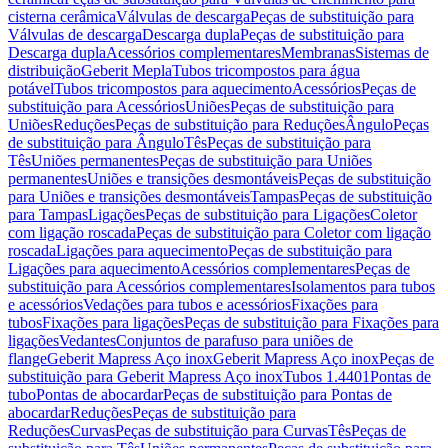
cisterna cerâmica
Válvulas de descarga
Peças de substituição para
Válvulas de descarga
Descarga dupla
Peças de substituição para
Descarga dupla
Acessórios complementares
Membranas
Sistemas de
distribuição
Geberit Mepla
Tubos tricompostos para água
potável
Tubos tricompostos para aquecimento
Acessórios
Peças de
substituição para Acessórios
Uniões
Peças de substituição para
Uniões
Reduções
Peças de substituição para Reduções
Ângulo
Peças
de substituição para Ângulo
Tês
Peças de substituição para
Tês
Uniões permanentes
Peças de substituição para Uniões
permanentes
Uniões e transições desmontáveis
Peças de substituição
para Uniões e transições desmontáveis
Tampas
Peças de substituição
para Tampas
Ligações
Peças de substituição para Ligações
Coletor
com ligação roscada
Peças de substituição para Coletor com ligação
roscada
Ligações para aquecimento
Peças de substituição para
Ligações para aquecimento
Acessórios complementares
Peças de
substituição para Acessórios complementares
Isolamentos para tubos
e acessórios
Vedações para tubos e acessórios
Fixações para
tubos
Fixações para ligações
Peças de substituição para Fixações para
ligações
Vedantes
Conjuntos de parafuso para uniões de
flange
Geberit Mapress Aço inox
Geberit Mapress Aço inox
Peças de
substituição para Geberit Mapress Aço inox
Tubos 1.4401
Pontas de
tubo
Pontas de abocardar
Peças de substituição para Pontas de
abocardar
Reduções
Peças de substituição para
Reduções
Curvas
Peças de substituição para Curvas
Tês
Peças de