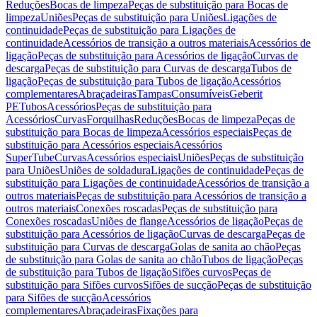
Reduções
Bocas de limpeza
Peças de substituição para Bocas de
limpeza
Uniões
Peças de substituição para Uniões
Ligações de
continuidade
Peças de substituição para Ligações de
continuidade
Acessórios de transição a outros materiais
Acessórios de
ligação
Peças de substituição para Acessórios de ligação
Curvas de
descarga
Peças de substituição para Curvas de descarga
Tubos de
ligação
Peças de substituição para Tubos de ligação
Acessórios
complementares
Abraçadeiras
Tampas
Consumíveis
Geberit
PE
Tubos
Acessórios
Peças de substituição para
Acessórios
Curvas
Forquilhas
Reduções
Bocas de limpeza
Peças de
substituição para Bocas de limpeza
Acessórios especiais
Peças de
substituição para Acessórios especiais
Acessórios
SuperTube
Curvas
Acessórios especiais
Uniões
Peças de substituição
para Uniões
Uniões de soldadura
Ligações de continuidade
Peças de
substituição para Ligações de continuidade
Acessórios de transição a
outros materiais
Peças de substituição para Acessórios de transição a
outros materiais
Conexões roscadas
Peças de substituição para
Conexões roscadas
Uniões de flange
Acessórios de ligação
Peças de
substituição para Acessórios de ligação
Curvas de descarga
Peças de
substituição para Curvas de descarga
Golas de sanita ao chão
Peças
de substituição para Golas de sanita ao chão
Tubos de ligação
Peças
de substituição para Tubos de ligação
Sifões curvos
Peças de
substituição para Sifões curvos
Sifões de sucção
Peças de substituição
para Sifões de sucção
Acessórios
complementares
Abraçadeiras
Fixações para