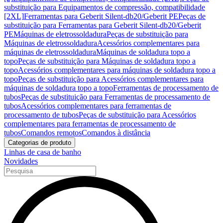
substituição para Equipamentos de compressão, compatibilidade
[2XL]
Ferramentas para Geberit Silent-db20/Geberit PE
Peças de
substituição para Ferramentas para Geberit Silent-db20/Geberit
PE
Máquinas de eletrossoldadura
Peças de substituição para
Máquinas de eletrossoldadura
Acessórios complementares para
máquinas de eletrossoldadura
Máquinas de soldadura topo a
topo
Peças de substituição para Máquinas de soldadura topo a
topo
Acessórios complementares para máquinas de soldadura topo a
topo
Peças de substituição para Acessórios complementares para
máquinas de soldadura topo a topo
Ferramentas de processamento de
tubos
Peças de substituição para Ferramentas de processamento de
tubos
Acessórios complementares para ferramentas de
processamento de tubos
Peças de substituição para Acessórios
complementares para ferramentas de processamento de
tubos
Comandos remotos
Comandos à distância
Categorias de produto
Linhas de casa de banho
Novidades