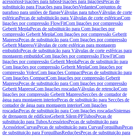
acessórios
Fixações para tubos
Fixações para ligações
Peças de
substituição para Fixações para ligações
Vedantes
Conjuntos de
parafuso para uniões de flange
Válvulas para tubos
Válvulas de corte
esféricas
Peças de substituição para Válvulas de corte esféricas
Com
ligações por compressão FlowFit
Com ligações por compressão
Geberit Mepla
Peças de substituição para Com ligações por
compressão Geberit Mepla
Com ligações por compressão Geberit
Mapress
Peças de substituição para Com ligações por compressão
Geberit Mapress
Válvulas de corte esféricas para montagem
embutido
Peças de substituição para Válvulas de corte esféricas para
montagem embutido
Com ligações por compressão FlowFit
Com
ligações por compressão Geberit Mepla
Peças de substituição para
Com ligações por compressão Geberit Mepla
Com ligações por
compressão Volex
Com ligações Compact
Peças de substituição para
Com ligações Compact
Com ligações por compressão Geberit
Mapress
Peças de substituição para Com ligações por compressão
Geberit Mapress
Com ligações roscadas
Válvulas de retenção
Com
ligações por compressão Geberit Mapress
Secções de contador de
água para montagem interior
Peças de substituição para Secções de
contador de água para montagem interior
Com ligações
roscadas
Peças de substituição para Com ligações roscadas
Sistemas
de drenagem de edifícios
Geberit Silent-PP
Tubos
Peças de
substituição para Tubos
Acessórios
Peças de substituição para
Acessórios
Curvas
Peças de substituição para Curvas
Forquilhas
Peças
de substituição para Forquilhas
Reduções
Peças de substituição para