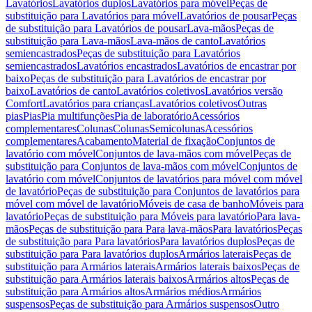
Lavatórios
Lavatórios duplos
Lavatórios para móvel
Peças de
substituição para Lavatórios para móvel
Lavatórios de pousar
Peças
de substituição para Lavatórios de pousar
Lava-mãos
Peças de
substituição para Lava-mãos
Lava-mãos de canto
Lavatórios
semiencastrados
Peças de substituição para Lavatórios
semiencastrados
Lavatórios encastrados
Lavatórios de encastrar por
baixo
Peças de substituição para Lavatórios de encastrar por
baixo
Lavatórios de canto
Lavatórios coletivos
Lavatórios versão
Comfort
Lavatórios para crianças
Lavatórios coletivos
Outras
pias
Pias
Pia multifunções
Pia de laboratório
Acessórios
complementares
Colunas
Colunas
Semicolunas
Acessórios
complementares
Acabamento
Material de fixação
Conjuntos de
lavatório com móvel
Conjuntos de lava-mãos com móvel
Peças de
substituição para Conjuntos de lava-mãos com móvel
Conjuntos de
lavatório com móvel
Conjuntos de lavatórios para móvel com móvel
de lavatório
Peças de substituição para Conjuntos de lavatórios para
móvel com móvel de lavatório
Móveis de casa de banho
Móveis para
lavatório
Peças de substituição para Móveis para lavatório
Para lava-
mãos
Peças de substituição para Para lava-mãos
Para lavatórios
Peças
de substituição para Para lavatórios
Para lavatórios duplos
Peças de
substituição para Para lavatórios duplos
Armários laterais
Peças de
substituição para Armários laterais
Armários laterais baixos
Peças de
substituição para Armários laterais baixos
Armários altos
Peças de
substituição para Armários altos
Armários médios
Armários
suspensos
Peças de substituição para Armários suspensos
Outro