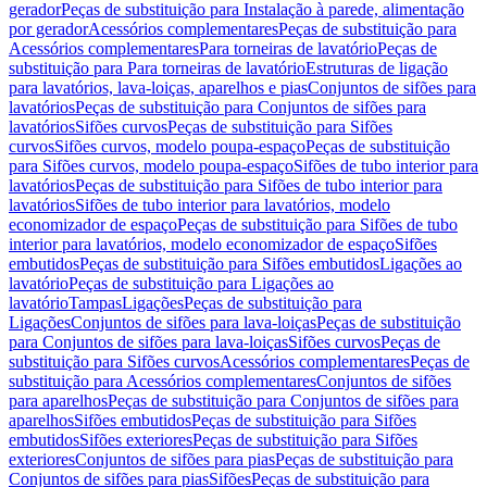
gerador
Peças de substituição para Instalação à parede, alimentação
por gerador
Acessórios complementares
Peças de substituição para
Acessórios complementares
Para torneiras de lavatório
Peças de
substituição para Para torneiras de lavatório
Estruturas de ligação
para lavatórios, lava-loiças, aparelhos e pias
Conjuntos de sifões para
lavatórios
Peças de substituição para Conjuntos de sifões para
lavatórios
Sifões curvos
Peças de substituição para Sifões
curvos
Sifões curvos, modelo poupa-espaço
Peças de substituição
para Sifões curvos, modelo poupa-espaço
Sifões de tubo interior para
lavatórios
Peças de substituição para Sifões de tubo interior para
lavatórios
Sifões de tubo interior para lavatórios, modelo
economizador de espaço
Peças de substituição para Sifões de tubo
interior para lavatórios, modelo economizador de espaço
Sifões
embutidos
Peças de substituição para Sifões embutidos
Ligações ao
lavatório
Peças de substituição para Ligações ao
lavatório
Tampas
Ligações
Peças de substituição para
Ligações
Conjuntos de sifões para lava-loiças
Peças de substituição
para Conjuntos de sifões para lava-loiças
Sifões curvos
Peças de
substituição para Sifões curvos
Acessórios complementares
Peças de
substituição para Acessórios complementares
Conjuntos de sifões
para aparelhos
Peças de substituição para Conjuntos de sifões para
aparelhos
Sifões embutidos
Peças de substituição para Sifões
embutidos
Sifões exteriores
Peças de substituição para Sifões
exteriores
Conjuntos de sifões para pias
Peças de substituição para
Conjuntos de sifões para pias
Sifões
Peças de substituição para