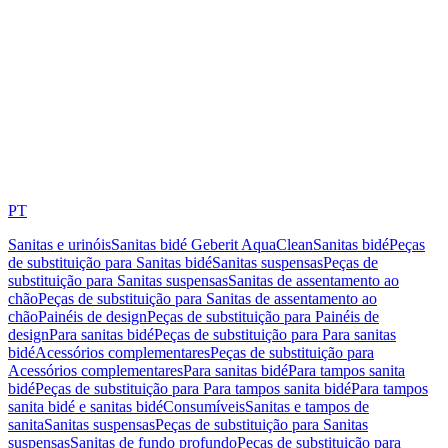
PT
Sanitas e urinóis
Sanitas bidé Geberit AquaClean
Sanitas bidé
Peças
de substituição para Sanitas bidé
Sanitas suspensas
Peças de
substituição para Sanitas suspensas
Sanitas de assentamento ao
chão
Peças de substituição para Sanitas de assentamento ao
chão
Painéis de design
Peças de substituição para Painéis de
design
Para sanitas bidé
Peças de substituição para Para sanitas
bidé
Acessórios complementares
Peças de substituição para
Acessórios complementares
Para sanitas bidé
Para tampos sanita
bidé
Peças de substituição para Para tampos sanita bidé
Para tampos
sanita bidé e sanitas bidé
Consumíveis
Sanitas e tampos de
sanita
Sanitas suspensas
Peças de substituição para Sanitas
suspensas
Sanitas de fundo profundo
Peças de substituição para