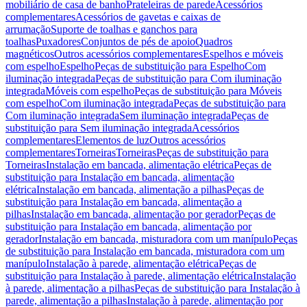
mobiliário de casa de banho
Prateleiras de parede
Acessórios
complementares
Acessórios de gavetas e caixas de
arrumação
Suporte de toalhas e ganchos para
toalhas
Puxadores
Conjuntos de pés de apoio
Quadros
magnéticos
Outros acessórios complementares
Espelhos e móveis
com espelho
Espelho
Peças de substituição para Espelho
Com
iluminação integrada
Peças de substituição para Com iluminação
integrada
Móveis com espelho
Peças de substituição para Móveis
com espelho
Com iluminação integrada
Peças de substituição para
Com iluminação integrada
Sem iluminação integrada
Peças de
substituição para Sem iluminação integrada
Acessórios
complementares
Elementos de luz
Outros acessórios
complementares
Torneiras
Torneiras
Peças de substituição para
Torneiras
Instalação em bancada, alimentação elétrica
Peças de
substituição para Instalação em bancada, alimentação
elétrica
Instalação em bancada, alimentação a pilhas
Peças de
substituição para Instalação em bancada, alimentação a
pilhas
Instalação em bancada, alimentação por gerador
Peças de
substituição para Instalação em bancada, alimentação por
gerador
Instalação em bancada, misturadora com um manípulo
Peças
de substituição para Instalação em bancada, misturadora com um
manípulo
Instalação à parede, alimentação elétrica
Peças de
substituição para Instalação à parede, alimentação elétrica
Instalação
à parede, alimentação a pilhas
Peças de substituição para Instalação à
parede, alimentação a pilhas
Instalação à parede, alimentação por