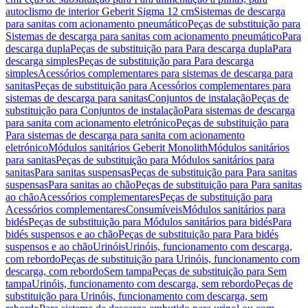
autoclismo de interior Geberit Sigma 12 cm
Sistemas de descarga
para sanitas com acionamento pneumático
Peças de substituição para
Sistemas de descarga para sanitas com acionamento pneumático
Para
descarga dupla
Peças de substituição para Para descarga dupla
Para
descarga simples
Peças de substituição para Para descarga
simples
Acessórios complementares para sistemas de descarga para
sanitas
Peças de substituição para Acessórios complementares para
sistemas de descarga para sanitas
Conjuntos de instalação
Peças de
substituição para Conjuntos de instalação
Para sistemas de descarga
para sanita com acionamento eletrónico
Peças de substituição para
Para sistemas de descarga para sanita com acionamento
eletrónico
Módulos sanitários Geberit Monolith
Módulos sanitários
para sanitas
Peças de substituição para Módulos sanitários para
sanitas
Para sanitas suspensas
Peças de substituição para Para sanitas
suspensas
Para sanitas ao chão
Peças de substituição para Para sanitas
ao chão
Acessórios complementares
Peças de substituição para
Acessórios complementares
Consumíveis
Módulos sanitários para
bidés
Peças de substituição para Módulos sanitários para bidés
Para
bidés suspensos e ao chão
Peças de substituição para Para bidés
suspensos e ao chão
Urinóis
Urinóis, funcionamento com descarga,
com rebordo
Peças de substituição para Urinóis, funcionamento com
descarga, com rebordo
Sem tampa
Peças de substituição para Sem
tampa
Urinóis, funcionamento com descarga, sem rebordo
Peças de
substituição para Urinóis, funcionamento com descarga, sem