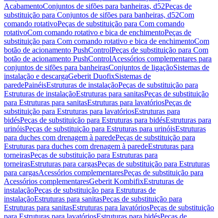
Acabamento
Conjuntos de sifões para banheiras, d52
Peças de
substituição para Conjuntos de sifões para banheiras, d52
Com
comando rotativo
Peças de substituição para Com comando
rotativo
Com comando rotativo e bica de enchimento
Peças de
substituição para Com comando rotativo e bica de enchimento
Com
botão de acionamento PushControl
Peças de substituição para Com
botão de acionamento PushControl
Acessórios complementares para
conjuntos de sifões para banheiras
Conjuntos de ligação
Sistemas de
instalação e descarga
Geberit Duofix
Sistemas de
parede
Painéis
Estruturas de instalação
Peças de substituição para
Estruturas de instalação
Estruturas para sanitas
Peças de substituição
para Estruturas para sanitas
Estruturas para lavatórios
Peças de
substituição para Estruturas para lavatórios
Estruturas para
bidés
Peças de substituição para Estruturas para bidés
Estruturas para
urinóis
Peças de substituição para Estruturas para urinóis
Estruturas
para duches com drenagem à parede
Peças de substituição para
Estruturas para duches com drenagem à parede
Estruturas para
torneiras
Peças de substituição para Estruturas para
torneiras
Estruturas para cargas
Peças de substituição para Estruturas
para cargas
Acessórios complementares
Peças de substituição para
Acessórios complementares
Geberit Kombifix
Estruturas de
instalação
Peças de substituição para Estruturas de
instalação
Estruturas para sanitas
Peças de substituição para
Estruturas para sanitas
Estruturas para lavatórios
Peças de substituição
para Estruturas para lavatórios
Estruturas para bidés
Peças de