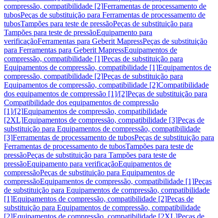
compressão, compatibilidade [2]
Ferramentas de processamento de
tubos
Peças de substituição para Ferramentas de processamento de
tubos
Tampões para teste de pressão
Peças de substituição para
Tampões para teste de pressão
Equipamento para
verificação
Ferramentas para Geberit Mapress
Peças de substituição
para Ferramentas para Geberit Mapress
Equipamentos de
compressão, compatibilidade [1]
Peças de substituição para
Equipamentos de compressão, compatibilidade [1]
Equipamentos de
compressão, compatibilidade [2]
Peças de substituição para
Equipamentos de compressão, compatibilidade [2]
Compatibilidade
dos equipamentos de compressão [1]/[2]
Peças de substituição para
Compatibilidade dos equipamentos de compressão
[1]/[2]
Equipamentos de compressão, compatibilidade
[2XL]
Equipamentos de compressão, compatibilidade [3]
Peças de
substituição para Equipamentos de compressão, compatibilidade
[3]
Ferramentas de processamento de tubos
Peças de substituição para
Ferramentas de processamento de tubos
Tampões para teste de
pressão
Peças de substituição para Tampões para teste de
pressão
Equipamento para verificação
Equipamentos de
compressão
Peças de substituição para Equipamentos de
compressão
Equipamentos de compressão, compatibilidade [1]
Peças
de substituição para Equipamentos de compressão, compatibilidade
[1]
Equipamentos de compressão, compatibilidade [2]
Peças de
substituição para Equipamentos de compressão, compatibilidade
[2]
Equipamentos de compressão, compatibilidade [2XL]
Peças de