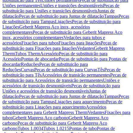
substituição para Tês
Uniões permanentes
Peças de substituição para
Uniões permanentes
Uniões e transições desmontáveis
Peças de
substituição para Uniões e transições desmontáveis
Juntas de
dilatação
Peças de substituição para Juntas de dilatação
Tampas
Peças
de substituição para Tampas
Ligações
Peças de substituição para
Ligações
Geberit Mapress Aço inox, acessórios
complementares
Peças de substituição para Geberit Mapress Aço
inox, acessórios complementares
Vedações para tubos e
acessórios
Fixações para tubos
Fixações para ligações
Peças de
substituição para Fixações para ligações
Vedantes
Geberit Mapress
Therm
Tubos Therm
Acessório
Peças de substituição para
Acessório
Pontas de abocardar
Peças de substituição para Pontas de
abocardar
Reduções
Peças de substituição para
Reduções
Curvas
Peças de substituição para Curvas
Tês
Peças de
substituição para Tês
Acessórios de transição permanentes
Peças de
substituição para Acessórios de transição permanentes
Uniões e
acessórios de transição desmontáveis
Peças de substituição para
Uniões e acessórios de transição desmontáveis
Juntas de
dilatação
Peças de substituição para Juntas de dilatação
Tampas
Peças
de substituição para Tampas
Ligações para aquecimento
Peças de
substituição para Ligações para aquecimento
Acessórios
complementares para Geberit Mapress Therm
Vedantes
Fixações para
tubos
Geberit Mapress Aço carbono
Geberit Mapress Aço
carbono
Peças de substituição para Geberit Mapress Aço
carbono
Tubos 1.0034
Tubos 1.0215
Pontas de tubo
Pontas de