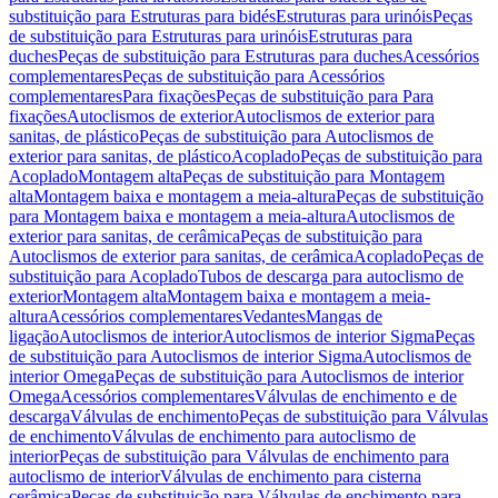
substituição para Estruturas para bidés
Estruturas para urinóis
Peças
de substituição para Estruturas para urinóis
Estruturas para
duches
Peças de substituição para Estruturas para duches
Acessórios
complementares
Peças de substituição para Acessórios
complementares
Para fixações
Peças de substituição para Para
fixações
Autoclismos de exterior
Autoclismos de exterior para
sanitas, de plástico
Peças de substituição para Autoclismos de
exterior para sanitas, de plástico
Acoplado
Peças de substituição para
Acoplado
Montagem alta
Peças de substituição para Montagem
alta
Montagem baixa e montagem a meia-altura
Peças de substituição
para Montagem baixa e montagem a meia-altura
Autoclismos de
exterior para sanitas, de cerâmica
Peças de substituição para
Autoclismos de exterior para sanitas, de cerâmica
Acoplado
Peças de
substituição para Acoplado
Tubos de descarga para autoclismo de
exterior
Montagem alta
Montagem baixa e montagem a meia-
altura
Acessórios complementares
Vedantes
Mangas de
ligação
Autoclismos de interior
Autoclismos de interior Sigma
Peças
de substituição para Autoclismos de interior Sigma
Autoclismos de
interior Omega
Peças de substituição para Autoclismos de interior
Omega
Acessórios complementares
Válvulas de enchimento e de
descarga
Válvulas de enchimento
Peças de substituição para Válvulas
de enchimento
Válvulas de enchimento para autoclismo de
interior
Peças de substituição para Válvulas de enchimento para
autoclismo de interior
Válvulas de enchimento para cisterna
cerâmica
Peças de substituição para Válvulas de enchimento para