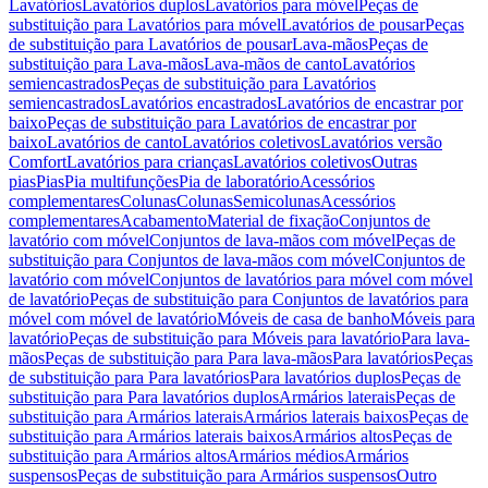
Lavatórios
Lavatórios duplos
Lavatórios para móvel
Peças de
substituição para Lavatórios para móvel
Lavatórios de pousar
Peças
de substituição para Lavatórios de pousar
Lava-mãos
Peças de
substituição para Lava-mãos
Lava-mãos de canto
Lavatórios
semiencastrados
Peças de substituição para Lavatórios
semiencastrados
Lavatórios encastrados
Lavatórios de encastrar por
baixo
Peças de substituição para Lavatórios de encastrar por
baixo
Lavatórios de canto
Lavatórios coletivos
Lavatórios versão
Comfort
Lavatórios para crianças
Lavatórios coletivos
Outras
pias
Pias
Pia multifunções
Pia de laboratório
Acessórios
complementares
Colunas
Colunas
Semicolunas
Acessórios
complementares
Acabamento
Material de fixação
Conjuntos de
lavatório com móvel
Conjuntos de lava-mãos com móvel
Peças de
substituição para Conjuntos de lava-mãos com móvel
Conjuntos de
lavatório com móvel
Conjuntos de lavatórios para móvel com móvel
de lavatório
Peças de substituição para Conjuntos de lavatórios para
móvel com móvel de lavatório
Móveis de casa de banho
Móveis para
lavatório
Peças de substituição para Móveis para lavatório
Para lava-
mãos
Peças de substituição para Para lava-mãos
Para lavatórios
Peças
de substituição para Para lavatórios
Para lavatórios duplos
Peças de
substituição para Para lavatórios duplos
Armários laterais
Peças de
substituição para Armários laterais
Armários laterais baixos
Peças de
substituição para Armários laterais baixos
Armários altos
Peças de
substituição para Armários altos
Armários médios
Armários
suspensos
Peças de substituição para Armários suspensos
Outro