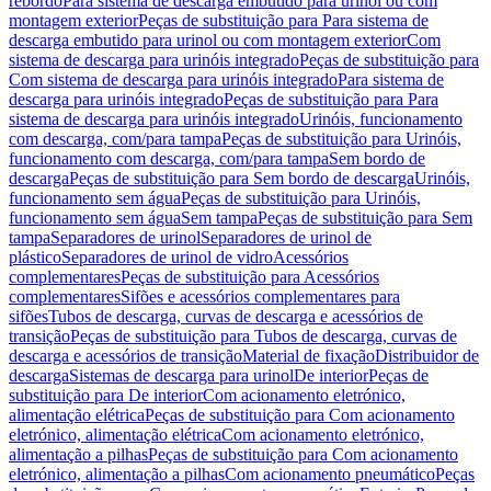
rebordo
Para sistema de descarga embutido para urinol ou com
montagem exterior
Peças de substituição para Para sistema de
descarga embutido para urinol ou com montagem exterior
Com
sistema de descarga para urinóis integrado
Peças de substituição para
Com sistema de descarga para urinóis integrado
Para sistema de
descarga para urinóis integrado
Peças de substituição para Para
sistema de descarga para urinóis integrado
Urinóis, funcionamento
com descarga, com/para tampa
Peças de substituição para Urinóis,
funcionamento com descarga, com/para tampa
Sem bordo de
descarga
Peças de substituição para Sem bordo de descarga
Urinóis,
funcionamento sem água
Peças de substituição para Urinóis,
funcionamento sem água
Sem tampa
Peças de substituição para Sem
tampa
Separadores de urinol
Separadores de urinol de
plástico
Separadores de urinol de vidro
Acessórios
complementares
Peças de substituição para Acessórios
complementares
Sifões e acessórios complementares para
sifões
Tubos de descarga, curvas de descarga e acessórios de
transição
Peças de substituição para Tubos de descarga, curvas de
descarga e acessórios de transição
Material de fixação
Distribuidor de
descarga
Sistemas de descarga para urinol
De interior
Peças de
substituição para De interior
Com acionamento eletrónico,
alimentação elétrica
Peças de substituição para Com acionamento
eletrónico, alimentação elétrica
Com acionamento eletrónico,
alimentação a pilhas
Peças de substituição para Com acionamento
eletrónico, alimentação a pilhas
Com acionamento pneumático
Peças