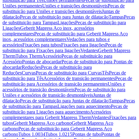
substituição para Tês
Uniões permanentes
Peças de substituição para
Uniões permanentes
Uniões e transições desmontáveis
Peças de
substituição para Uniões e transições desmontáveis
Juntas de
dilatação
Peças de substituição para Juntas de dilatação
Tampas
Peças
de substituição para Tampas
Ligações
Peças de substituição para
Ligações
Geberit Mapress Aço inox, acessórios
complementares
Peças de substituição para Geberit Mapress Aço
inox, acessórios complementares
Vedações para tubos e
acessórios
Fixações para tubos
Fixações para ligações
Peças de
substituição para Fixações para ligações
Vedantes
Geberit Mapress
Therm
Tubos Therm
Acessório
Peças de substituição para
Acessório
Pontas de abocardar
Peças de substituição para Pontas de
abocardar
Reduções
Peças de substituição para
Reduções
Curvas
Peças de substituição para Curvas
Tês
Peças de
substituição para Tês
Acessórios de transição permanentes
Peças de
substituição para Acessórios de transição permanentes
Uniões e
acessórios de transição desmontáveis
Peças de substituição para
Uniões e acessórios de transição desmontáveis
Juntas de
dilatação
Peças de substituição para Juntas de dilatação
Tampas
Peças
de substituição para Tampas
Ligações para aquecimento
Peças de
substituição para Ligações para aquecimento
Acessórios
complementares para Geberit Mapress Therm
Vedantes
Fixações para
tubos
Geberit Mapress Aço carbono
Geberit Mapress Aço
carbono
Peças de substituição para Geberit Mapress Aço
carbono
Tubos 1.0034
Tubos 1.0215
Pontas de tubo
Pontas de