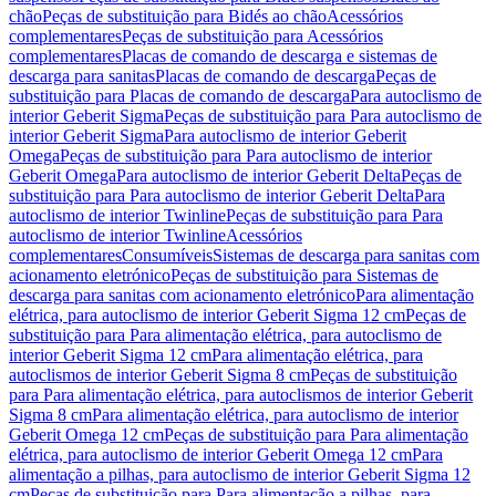
chão
Peças de substituição para Bidés ao chão
Acessórios
complementares
Peças de substituição para Acessórios
complementares
Placas de comando de descarga e sistemas de
descarga para sanitas
Placas de comando de descarga
Peças de
substituição para Placas de comando de descarga
Para autoclismo de
interior Geberit Sigma
Peças de substituição para Para autoclismo de
interior Geberit Sigma
Para autoclismo de interior Geberit
Omega
Peças de substituição para Para autoclismo de interior
Geberit Omega
Para autoclismo de interior Geberit Delta
Peças de
substituição para Para autoclismo de interior Geberit Delta
Para
autoclismo de interior Twinline
Peças de substituição para Para
autoclismo de interior Twinline
Acessórios
complementares
Consumíveis
Sistemas de descarga para sanitas com
acionamento eletrónico
Peças de substituição para Sistemas de
descarga para sanitas com acionamento eletrónico
Para alimentação
elétrica, para autoclismo de interior Geberit Sigma 12 cm
Peças de
substituição para Para alimentação elétrica, para autoclismo de
interior Geberit Sigma 12 cm
Para alimentação elétrica, para
autoclismos de interior Geberit Sigma 8 cm
Peças de substituição
para Para alimentação elétrica, para autoclismos de interior Geberit
Sigma 8 cm
Para alimentação elétrica, para autoclismo de interior
Geberit Omega 12 cm
Peças de substituição para Para alimentação
elétrica, para autoclismo de interior Geberit Omega 12 cm
Para
alimentação a pilhas, para autoclismo de interior Geberit Sigma 12
cm
Peças de substituição para Para alimentação a pilhas, para