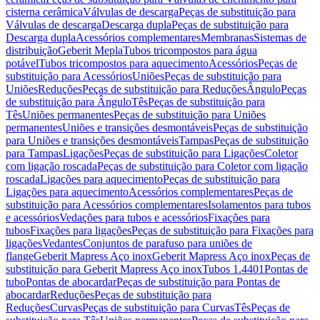
cisterna cerâmica
Válvulas de descarga
Peças de substituição para
Válvulas de descarga
Descarga dupla
Peças de substituição para
Descarga dupla
Acessórios complementares
Membranas
Sistemas de
distribuição
Geberit Mepla
Tubos tricompostos para água
potável
Tubos tricompostos para aquecimento
Acessórios
Peças de
substituição para Acessórios
Uniões
Peças de substituição para
Uniões
Reduções
Peças de substituição para Reduções
Ângulo
Peças
de substituição para Ângulo
Tês
Peças de substituição para
Tês
Uniões permanentes
Peças de substituição para Uniões
permanentes
Uniões e transições desmontáveis
Peças de substituição
para Uniões e transições desmontáveis
Tampas
Peças de substituição
para Tampas
Ligações
Peças de substituição para Ligações
Coletor
com ligação roscada
Peças de substituição para Coletor com ligação
roscada
Ligações para aquecimento
Peças de substituição para
Ligações para aquecimento
Acessórios complementares
Peças de
substituição para Acessórios complementares
Isolamentos para tubos
e acessórios
Vedações para tubos e acessórios
Fixações para
tubos
Fixações para ligações
Peças de substituição para Fixações para
ligações
Vedantes
Conjuntos de parafuso para uniões de
flange
Geberit Mapress Aço inox
Geberit Mapress Aço inox
Peças de
substituição para Geberit Mapress Aço inox
Tubos 1.4401
Pontas de
tubo
Pontas de abocardar
Peças de substituição para Pontas de
abocardar
Reduções
Peças de substituição para
Reduções
Curvas
Peças de substituição para Curvas
Tês
Peças de