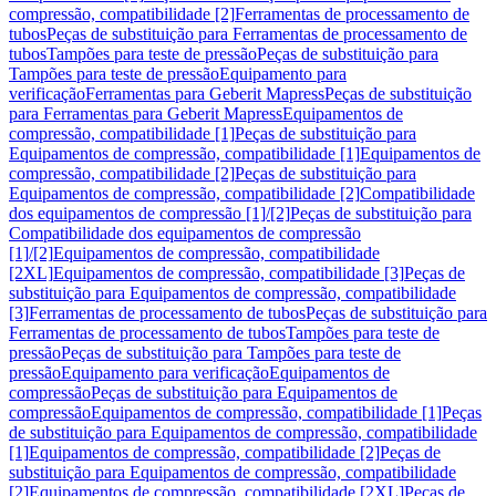
compressão, compatibilidade [2]
Ferramentas de processamento de
tubos
Peças de substituição para Ferramentas de processamento de
tubos
Tampões para teste de pressão
Peças de substituição para
Tampões para teste de pressão
Equipamento para
verificação
Ferramentas para Geberit Mapress
Peças de substituição
para Ferramentas para Geberit Mapress
Equipamentos de
compressão, compatibilidade [1]
Peças de substituição para
Equipamentos de compressão, compatibilidade [1]
Equipamentos de
compressão, compatibilidade [2]
Peças de substituição para
Equipamentos de compressão, compatibilidade [2]
Compatibilidade
dos equipamentos de compressão [1]/[2]
Peças de substituição para
Compatibilidade dos equipamentos de compressão
[1]/[2]
Equipamentos de compressão, compatibilidade
[2XL]
Equipamentos de compressão, compatibilidade [3]
Peças de
substituição para Equipamentos de compressão, compatibilidade
[3]
Ferramentas de processamento de tubos
Peças de substituição para
Ferramentas de processamento de tubos
Tampões para teste de
pressão
Peças de substituição para Tampões para teste de
pressão
Equipamento para verificação
Equipamentos de
compressão
Peças de substituição para Equipamentos de
compressão
Equipamentos de compressão, compatibilidade [1]
Peças
de substituição para Equipamentos de compressão, compatibilidade
[1]
Equipamentos de compressão, compatibilidade [2]
Peças de
substituição para Equipamentos de compressão, compatibilidade
[2]
Equipamentos de compressão, compatibilidade [2XL]
Peças de