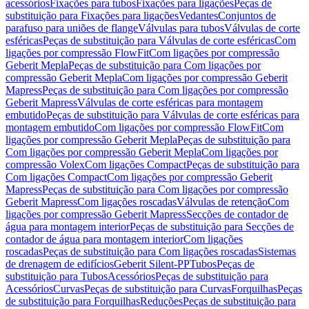
acessórios
Fixações para tubos
Fixações para ligações
Peças de
substituição para Fixações para ligações
Vedantes
Conjuntos de
parafuso para uniões de flange
Válvulas para tubos
Válvulas de corte
esféricas
Peças de substituição para Válvulas de corte esféricas
Com
ligações por compressão FlowFit
Com ligações por compressão
Geberit Mepla
Peças de substituição para Com ligações por
compressão Geberit Mepla
Com ligações por compressão Geberit
Mapress
Peças de substituição para Com ligações por compressão
Geberit Mapress
Válvulas de corte esféricas para montagem
embutido
Peças de substituição para Válvulas de corte esféricas para
montagem embutido
Com ligações por compressão FlowFit
Com
ligações por compressão Geberit Mepla
Peças de substituição para
Com ligações por compressão Geberit Mepla
Com ligações por
compressão Volex
Com ligações Compact
Peças de substituição para
Com ligações Compact
Com ligações por compressão Geberit
Mapress
Peças de substituição para Com ligações por compressão
Geberit Mapress
Com ligações roscadas
Válvulas de retenção
Com
ligações por compressão Geberit Mapress
Secções de contador de
água para montagem interior
Peças de substituição para Secções de
contador de água para montagem interior
Com ligações
roscadas
Peças de substituição para Com ligações roscadas
Sistemas
de drenagem de edifícios
Geberit Silent-PP
Tubos
Peças de
substituição para Tubos
Acessórios
Peças de substituição para
Acessórios
Curvas
Peças de substituição para Curvas
Forquilhas
Peças
de substituição para Forquilhas
Reduções
Peças de substituição para