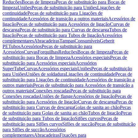
Reduções
Bocas de limpeza
Peças de substituição para Bocas de
limpeza
Uniões
Peças de substituição para Uniões
Ligações de
continuidade
Peças de substituição para Ligações de
continuidade
Acessórios de transição a outros materiais
Acessórios de
ligação
Peças de substituição para Acessórios de ligação
Curvas de
descarga
Peças de substituição para Curvas de descarga
Tubos de
ligação
Peças de substituição para Tubos de ligação
Acessórios
complementares
Abraçadeiras
Tampas
Consumíveis
Geberit
PE
Tubos
Acessórios
Peças de substituição para
Acessórios
Curvas
Forquilhas
Reduções
Bocas de limpeza
Peças de
substituição para Bocas de limpeza
Acessórios especiais
Peças de
substituição para Acessórios especiais
Acessórios
SuperTube
Curvas
Acessórios especiais
Uniões
Peças de substituição
para Uniões
Uniões de soldadura
Ligações de continuidade
Peças de
substituição para Ligações de continuidade
Acessórios de transição a
outros materiais
Peças de substituição para Acessórios de transição a
outros materiais
Conexões roscadas
Peças de substituição para
Conexões roscadas
Uniões de flange
Acessórios de ligação
Peças de
substituição para Acessórios de ligação
Curvas de descarga
Peças de
substituição para Curvas de descarga
Golas de sanita ao chão
Peças
de substituição para Golas de sanita ao chão
Tubos de ligação
Peças
de substituição para Tubos de ligação
Sifões curvos
Peças de
substituição para Sifões curvos
Sifões de sucção
Peças de substituição
para Sifões de sucção
Acessórios
complementares
Abraçadeiras
Fixações para