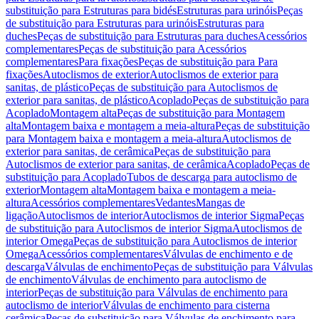
substituição para Estruturas para bidés
Estruturas para urinóis
Peças
de substituição para Estruturas para urinóis
Estruturas para
duches
Peças de substituição para Estruturas para duches
Acessórios
complementares
Peças de substituição para Acessórios
complementares
Para fixações
Peças de substituição para Para
fixações
Autoclismos de exterior
Autoclismos de exterior para
sanitas, de plástico
Peças de substituição para Autoclismos de
exterior para sanitas, de plástico
Acoplado
Peças de substituição para
Acoplado
Montagem alta
Peças de substituição para Montagem
alta
Montagem baixa e montagem a meia-altura
Peças de substituição
para Montagem baixa e montagem a meia-altura
Autoclismos de
exterior para sanitas, de cerâmica
Peças de substituição para
Autoclismos de exterior para sanitas, de cerâmica
Acoplado
Peças de
substituição para Acoplado
Tubos de descarga para autoclismo de
exterior
Montagem alta
Montagem baixa e montagem a meia-
altura
Acessórios complementares
Vedantes
Mangas de
ligação
Autoclismos de interior
Autoclismos de interior Sigma
Peças
de substituição para Autoclismos de interior Sigma
Autoclismos de
interior Omega
Peças de substituição para Autoclismos de interior
Omega
Acessórios complementares
Válvulas de enchimento e de
descarga
Válvulas de enchimento
Peças de substituição para Válvulas
de enchimento
Válvulas de enchimento para autoclismo de
interior
Peças de substituição para Válvulas de enchimento para
autoclismo de interior
Válvulas de enchimento para cisterna
cerâmica
Peças de substituição para Válvulas de enchimento para