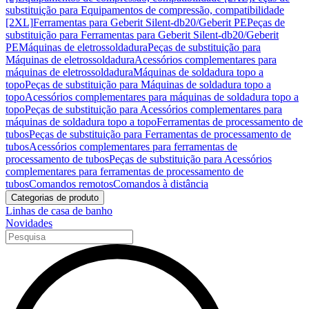
substituição para Equipamentos de compressão, compatibilidade
[2XL]
Ferramentas para Geberit Silent-db20/Geberit PE
Peças de
substituição para Ferramentas para Geberit Silent-db20/Geberit
PE
Máquinas de eletrossoldadura
Peças de substituição para
Máquinas de eletrossoldadura
Acessórios complementares para
máquinas de eletrossoldadura
Máquinas de soldadura topo a
topo
Peças de substituição para Máquinas de soldadura topo a
topo
Acessórios complementares para máquinas de soldadura topo a
topo
Peças de substituição para Acessórios complementares para
máquinas de soldadura topo a topo
Ferramentas de processamento de
tubos
Peças de substituição para Ferramentas de processamento de
tubos
Acessórios complementares para ferramentas de
processamento de tubos
Peças de substituição para Acessórios
complementares para ferramentas de processamento de
tubos
Comandos remotos
Comandos à distância
Categorias de produto
Linhas de casa de banho
Novidades