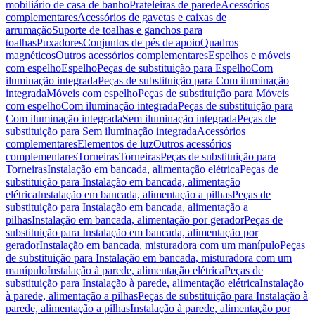
mobiliário de casa de banho
Prateleiras de parede
Acessórios
complementares
Acessórios de gavetas e caixas de
arrumação
Suporte de toalhas e ganchos para
toalhas
Puxadores
Conjuntos de pés de apoio
Quadros
magnéticos
Outros acessórios complementares
Espelhos e móveis
com espelho
Espelho
Peças de substituição para Espelho
Com
iluminação integrada
Peças de substituição para Com iluminação
integrada
Móveis com espelho
Peças de substituição para Móveis
com espelho
Com iluminação integrada
Peças de substituição para
Com iluminação integrada
Sem iluminação integrada
Peças de
substituição para Sem iluminação integrada
Acessórios
complementares
Elementos de luz
Outros acessórios
complementares
Torneiras
Torneiras
Peças de substituição para
Torneiras
Instalação em bancada, alimentação elétrica
Peças de
substituição para Instalação em bancada, alimentação
elétrica
Instalação em bancada, alimentação a pilhas
Peças de
substituição para Instalação em bancada, alimentação a
pilhas
Instalação em bancada, alimentação por gerador
Peças de
substituição para Instalação em bancada, alimentação por
gerador
Instalação em bancada, misturadora com um manípulo
Peças
de substituição para Instalação em bancada, misturadora com um
manípulo
Instalação à parede, alimentação elétrica
Peças de
substituição para Instalação à parede, alimentação elétrica
Instalação
à parede, alimentação a pilhas
Peças de substituição para Instalação à
parede, alimentação a pilhas
Instalação à parede, alimentação por