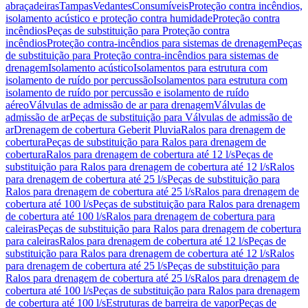
abraçadeiras
Tampas
Vedantes
Consumíveis
Proteção contra incêndios,
isolamento acústico e proteção contra humidade
Proteção contra
incêndios
Peças de substituição para Proteção contra
incêndios
Proteção contra-incêndios para sistemas de drenagem
Peças
de substituição para Proteção contra-incêndios para sistemas de
drenagem
Isolamento acústico
Isolamentos para estrutura com
isolamento de ruído por percussão
Isolamentos para estrutura com
isolamento de ruído por percussão e isolamento de ruído
aéreo
Válvulas de admissão de ar para drenagem
Válvulas de
admissão de ar
Peças de substituição para Válvulas de admissão de
ar
Drenagem de cobertura Geberit Pluvia
Ralos para drenagem de
cobertura
Peças de substituição para Ralos para drenagem de
cobertura
Ralos para drenagem de cobertura até 12 l/s
Peças de
substituição para Ralos para drenagem de cobertura até 12 l/s
Ralos
para drenagem de cobertura até 25 l/s
Peças de substituição para
Ralos para drenagem de cobertura até 25 l/s
Ralos para drenagem de
cobertura até 100 l/s
Peças de substituição para Ralos para drenagem
de cobertura até 100 l/s
Ralos para drenagem de cobertura para
caleiras
Peças de substituição para Ralos para drenagem de cobertura
para caleiras
Ralos para drenagem de cobertura até 12 l/s
Peças de
substituição para Ralos para drenagem de cobertura até 12 l/s
Ralos
para drenagem de cobertura até 25 l/s
Peças de substituição para
Ralos para drenagem de cobertura até 25 l/s
Ralos para drenagem de
cobertura até 100 l/s
Peças de substituição para Ralos para drenagem
de cobertura até 100 l/s
Estruturas de barreira de vapor
Peças de