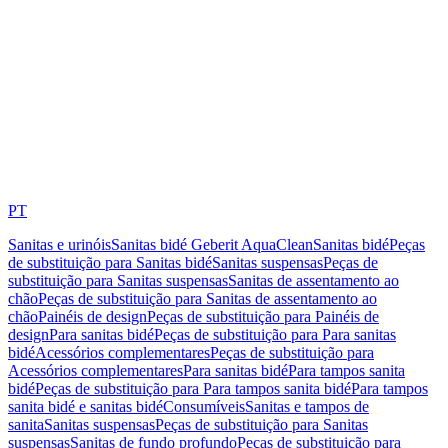
PT
Sanitas e urinóis
Sanitas bidé Geberit AquaClean
Sanitas bidé
Peças
de substituição para Sanitas bidé
Sanitas suspensas
Peças de
substituição para Sanitas suspensas
Sanitas de assentamento ao
chão
Peças de substituição para Sanitas de assentamento ao
chão
Painéis de design
Peças de substituição para Painéis de
design
Para sanitas bidé
Peças de substituição para Para sanitas
bidé
Acessórios complementares
Peças de substituição para
Acessórios complementares
Para sanitas bidé
Para tampos sanita
bidé
Peças de substituição para Para tampos sanita bidé
Para tampos
sanita bidé e sanitas bidé
Consumíveis
Sanitas e tampos de
sanita
Sanitas suspensas
Peças de substituição para Sanitas
suspensas
Sanitas de fundo profundo
Peças de substituição para