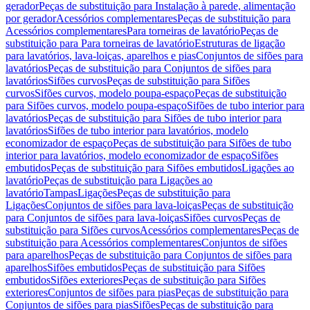
gerador
Peças de substituição para Instalação à parede, alimentação
por gerador
Acessórios complementares
Peças de substituição para
Acessórios complementares
Para torneiras de lavatório
Peças de
substituição para Para torneiras de lavatório
Estruturas de ligação
para lavatórios, lava-loiças, aparelhos e pias
Conjuntos de sifões para
lavatórios
Peças de substituição para Conjuntos de sifões para
lavatórios
Sifões curvos
Peças de substituição para Sifões
curvos
Sifões curvos, modelo poupa-espaço
Peças de substituição
para Sifões curvos, modelo poupa-espaço
Sifões de tubo interior para
lavatórios
Peças de substituição para Sifões de tubo interior para
lavatórios
Sifões de tubo interior para lavatórios, modelo
economizador de espaço
Peças de substituição para Sifões de tubo
interior para lavatórios, modelo economizador de espaço
Sifões
embutidos
Peças de substituição para Sifões embutidos
Ligações ao
lavatório
Peças de substituição para Ligações ao
lavatório
Tampas
Ligações
Peças de substituição para
Ligações
Conjuntos de sifões para lava-loiças
Peças de substituição
para Conjuntos de sifões para lava-loiças
Sifões curvos
Peças de
substituição para Sifões curvos
Acessórios complementares
Peças de
substituição para Acessórios complementares
Conjuntos de sifões
para aparelhos
Peças de substituição para Conjuntos de sifões para
aparelhos
Sifões embutidos
Peças de substituição para Sifões
embutidos
Sifões exteriores
Peças de substituição para Sifões
exteriores
Conjuntos de sifões para pias
Peças de substituição para
Conjuntos de sifões para pias
Sifões
Peças de substituição para