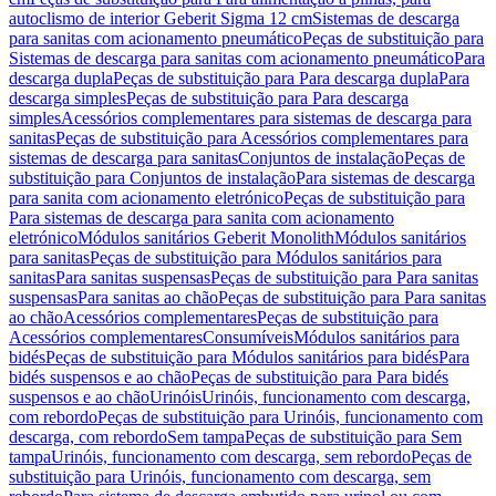
autoclismo de interior Geberit Sigma 12 cm
Sistemas de descarga
para sanitas com acionamento pneumático
Peças de substituição para
Sistemas de descarga para sanitas com acionamento pneumático
Para
descarga dupla
Peças de substituição para Para descarga dupla
Para
descarga simples
Peças de substituição para Para descarga
simples
Acessórios complementares para sistemas de descarga para
sanitas
Peças de substituição para Acessórios complementares para
sistemas de descarga para sanitas
Conjuntos de instalação
Peças de
substituição para Conjuntos de instalação
Para sistemas de descarga
para sanita com acionamento eletrónico
Peças de substituição para
Para sistemas de descarga para sanita com acionamento
eletrónico
Módulos sanitários Geberit Monolith
Módulos sanitários
para sanitas
Peças de substituição para Módulos sanitários para
sanitas
Para sanitas suspensas
Peças de substituição para Para sanitas
suspensas
Para sanitas ao chão
Peças de substituição para Para sanitas
ao chão
Acessórios complementares
Peças de substituição para
Acessórios complementares
Consumíveis
Módulos sanitários para
bidés
Peças de substituição para Módulos sanitários para bidés
Para
bidés suspensos e ao chão
Peças de substituição para Para bidés
suspensos e ao chão
Urinóis
Urinóis, funcionamento com descarga,
com rebordo
Peças de substituição para Urinóis, funcionamento com
descarga, com rebordo
Sem tampa
Peças de substituição para Sem
tampa
Urinóis, funcionamento com descarga, sem rebordo
Peças de
substituição para Urinóis, funcionamento com descarga, sem