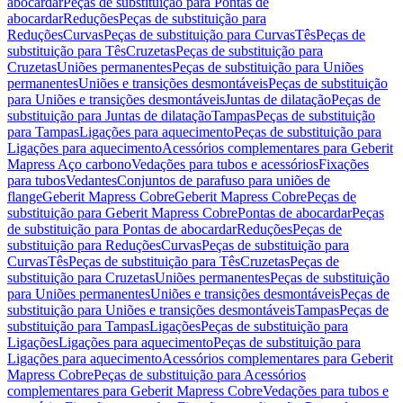
abocardar
Peças de substituição para Pontas de
abocardar
Reduções
Peças de substituição para
Reduções
Curvas
Peças de substituição para Curvas
Tês
Peças de
substituição para Tês
Cruzetas
Peças de substituição para
Cruzetas
Uniões permanentes
Peças de substituição para Uniões
permanentes
Uniões e transições desmontáveis
Peças de substituição
para Uniões e transições desmontáveis
Juntas de dilatação
Peças de
substituição para Juntas de dilatação
Tampas
Peças de substituição
para Tampas
Ligações para aquecimento
Peças de substituição para
Ligações para aquecimento
Acessórios complementares para Geberit
Mapress Aço carbono
Vedações para tubos e acessórios
Fixações
para tubos
Vedantes
Conjuntos de parafuso para uniões de
flange
Geberit Mapress Cobre
Geberit Mapress Cobre
Peças de
substituição para Geberit Mapress Cobre
Pontas de abocardar
Peças
de substituição para Pontas de abocardar
Reduções
Peças de
substituição para Reduções
Curvas
Peças de substituição para
Curvas
Tês
Peças de substituição para Tês
Cruzetas
Peças de
substituição para Cruzetas
Uniões permanentes
Peças de substituição
para Uniões permanentes
Uniões e transições desmontáveis
Peças de
substituição para Uniões e transições desmontáveis
Tampas
Peças de
substituição para Tampas
Ligações
Peças de substituição para
Ligações
Ligações para aquecimento
Peças de substituição para
Ligações para aquecimento
Acessórios complementares para Geberit
Mapress Cobre
Peças de substituição para Acessórios
complementares para Geberit Mapress Cobre
Vedações para tubos e