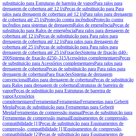
substituição para Estruturas de barreira de vapor
Para ralos para
drenagem de cobertura até 12 l/s
Peças de substituição para Para
ralos para drenagem de cobertura até 12 l/s
Para ralos para drenagem
de cobertura até 25 l/s
Proteção contra incêndios
Proteção contra
incêndios para sistemas de drenagem
Ralos de emergência
Peças de
substituição para Ralos de emergência
Para ralos para drenagem de
cobertura até 12 l/s
Peças de substituição para Para ralos para
drenagem de cobertura até 12 l/s
Para ralos para drenagem de
cobertura até 25 l/s
Peças de substituição para Para ralos para
drenagem de cobertura até 25 l/s
Fixações
Sistema de fixação d40–
200
Sistema de fixação d250–315
Acessórios complementares
Peças
de substituição para Acessórios complementares
Para ralos para
drenagem de cobertura
Peças de substituição para Para ralos para
drenagem de cobertura
Para fixações
Sistema de drenagem
convencional
Ralos para drenagem de cobertura
Peças de substituição
para Ralos para drenagem de cobertura
Estruturas de barreira de
vapor
Peças de substituição para Estruturas de barreira de
vapor
Acessórios
complementares
Ferramentas
Ferramentas
Ferramentas para Geberit
Mepla
Peças de substituição para Ferramentas para Geberit
Mepla
Ferramentas de compressão manual
Peças de substituição para
Ferramentas de compressão manual
Equipamentos de compressão,
compatibilidade [1]
Peças de substituição para Equipamentos de
compressão, compatibilidade [1]
Equipamentos de compressão,
compatibilidade [2]
Peças de substituição para Equipamentos de