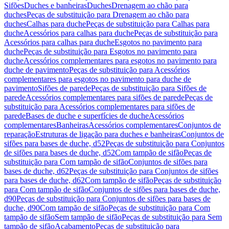
Sifões
Duches e banheiras
Duches
Drenagem ao chão para
duches
Peças de substituição para Drenagem ao chão para
duches
Calhas para duche
Peças de substituição para Calhas para
duche
Acessórios para calhas para duche
Peças de substituição para
Acessórios para calhas para duche
Esgotos no pavimento para
duche
Peças de substituição para Esgotos no pavimento para
duche
Acessórios complementares para esgotos no pavimento para
duche de pavimento
Peças de substituição para Acessórios
complementares para esgotos no pavimento para duche de
pavimento
Sifões de parede
Peças de substituição para Sifões de
parede
Acessórios complementares para sifões de parede
Peças de
substituição para Acessórios complementares para sifões de
parede
Bases de duche e superfícies de duche
Acessórios
complementares
Banheiras
Acessórios complementares
Conjuntos de
reparação
Estruturas de ligação para duches e banheiras
Conjuntos de
sifões para bases de duche, d52
Peças de substituição para Conjuntos
de sifões para bases de duche, d52
Com tampão de sifão
Peças de
substituição para Com tampão de sifão
Conjuntos de sifões para
bases de duche, d62
Peças de substituição para Conjuntos de sifões
para bases de duche, d62
Com tampão de sifão
Peças de substituição
para Com tampão de sifão
Conjuntos de sifões para bases de duche,
d90
Peças de substituição para Conjuntos de sifões para bases de
duche, d90
Com tampão de sifão
Peças de substituição para Com
tampão de sifão
Sem tampão de sifão
Peças de substituição para Sem
tampão de sifão
Acabamento
Peças de substituição para