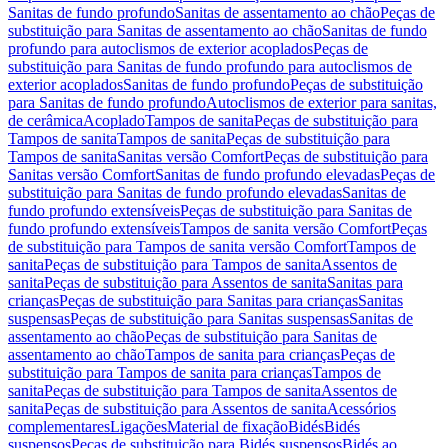
Sanitas de fundo profundo
Sanitas de assentamento ao chão
Peças de
substituição para Sanitas de assentamento ao chão
Sanitas de fundo
profundo para autoclismos de exterior acoplados
Peças de
substituição para Sanitas de fundo profundo para autoclismos de
exterior acoplados
Sanitas de fundo profundo
Peças de substituição
para Sanitas de fundo profundo
Autoclismos de exterior para sanitas,
de cerâmica
Acoplado
Tampos de sanita
Peças de substituição para
Tampos de sanita
Tampos de sanita
Peças de substituição para
Tampos de sanita
Sanitas versão Comfort
Peças de substituição para
Sanitas versão Comfort
Sanitas de fundo profundo elevadas
Peças de
substituição para Sanitas de fundo profundo elevadas
Sanitas de
fundo profundo extensíveis
Peças de substituição para Sanitas de
fundo profundo extensíveis
Tampos de sanita versão Comfort
Peças
de substituição para Tampos de sanita versão Comfort
Tampos de
sanita
Peças de substituição para Tampos de sanita
Assentos de
sanita
Peças de substituição para Assentos de sanita
Sanitas para
crianças
Peças de substituição para Sanitas para crianças
Sanitas
suspensas
Peças de substituição para Sanitas suspensas
Sanitas de
assentamento ao chão
Peças de substituição para Sanitas de
assentamento ao chão
Tampos de sanita para crianças
Peças de
substituição para Tampos de sanita para crianças
Tampos de
sanita
Peças de substituição para Tampos de sanita
Assentos de
sanita
Peças de substituição para Assentos de sanita
Acessórios
complementares
Ligações
Material de fixação
Bidés
Bidés
suspensos
Peças de substituição para Bidés suspensos
Bidés ao