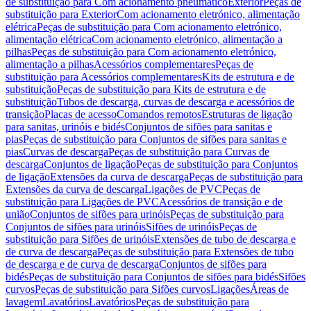
de substituição para Com acionamento pneumático
Exterior
Peças de
substituição para Exterior
Com acionamento eletrónico, alimentação
elétrica
Peças de substituição para Com acionamento eletrónico,
alimentação elétrica
Com acionamento eletrónico, alimentação a
pilhas
Peças de substituição para Com acionamento eletrónico,
alimentação a pilhas
Acessórios complementares
Peças de
substituição para Acessórios complementares
Kits de estrutura e de
substituição
Peças de substituição para Kits de estrutura e de
substituição
Tubos de descarga, curvas de descarga e acessórios de
transição
Placas de acesso
Comandos remotos
Estruturas de ligação
para sanitas, urinóis e bidés
Conjuntos de sifões para sanitas e
pias
Peças de substituição para Conjuntos de sifões para sanitas e
pias
Curvas de descarga
Peças de substituição para Curvas de
descarga
Conjuntos de ligação
Peças de substituição para Conjuntos
de ligação
Extensões da curva de descarga
Peças de substituição para
Extensões da curva de descarga
Ligações de PVC
Peças de
substituição para Ligações de PVC
Acessórios de transição e de
união
Conjuntos de sifões para urinóis
Peças de substituição para
Conjuntos de sifões para urinóis
Sifões de urinóis
Peças de
substituição para Sifões de urinóis
Extensões de tubo de descarga e
de curva de descarga
Peças de substituição para Extensões de tubo
de descarga e de curva de descarga
Conjuntos de sifões para
bidés
Peças de substituição para Conjuntos de sifões para bidés
Sifões
curvos
Peças de substituição para Sifões curvos
Ligações
Áreas de
lavagem
Lavatórios
Lavatórios
Peças de substituição para