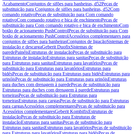
Acabamento
Conjuntos de sifões para banheiras, d52
Peças de
substituição para Conjuntos de sifões para banheiras, d52
Com
comando rotativo
Peças de substituição para Com comando
rotativo
Com comando rotativo e bica de enchimento
Peças de
substituição para Com comando rotativo e bica de enchimento
Com
botão de acionamento PushControl
Peças de substituição para Com
botão de acionamento PushControl
Acessórios complementares para
conjuntos de sifões para banheiras
Conjuntos de ligação
Sistemas de
instalação e descarga
Geberit Duofix
Sistemas de
parede
Painéis
Estruturas de instalação
Peças de substituição para
Estruturas de instalação
Estruturas para sanitas
Peças de substituição
para Estruturas para sanitas
Estruturas para lavatórios
Peças de
substituição para Estruturas para lavatórios
Estruturas para
bidés
Peças de substituição para Estruturas para bidés
Estruturas para
urinóis
Peças de substituição para Estruturas para urinóis
Estruturas
para duches com drenagem à parede
Peças de substituição para
Estruturas para duches com drenagem à parede
Estruturas para
torneiras
Peças de substituição para Estruturas para
torneiras
Estruturas para cargas
Peças de substituição para Estruturas
para cargas
Acessórios complementares
Peças de substituição para
Acessórios complementares
Geberit Kombifix
Estruturas de
instalação
Peças de substituição para Estruturas de
instalação
Estruturas para sanitas
Peças de substituição para
Estruturas para sanitas
Estruturas para lavatórios
Peças de substituição
para Estruturas para lavatórios
Estruturas para bidés
Peças de