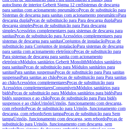
autoclismo de interior Geberit Sigma 12 cm
Sistemas de descarga
para sanitas com acionamento pneumático
Peças de substituição para
Sistemas de descarga para sanitas com acionamento pneumático
Para
descarga dupla
Peças de substituição para Para descarga dupla
Para
descarga simples
Peças de substituição para Para descarga
simples
Acessórios complementares para sistemas de descarga para
sanitas
Peças de substituição para Acessórios complementares para
sistemas de descarga para sanitas
Conjuntos de instalação
Peças de
substituição para Conjuntos de instalação
Para sistemas de descarga
para sanita com acionamento eletrónico
Peças de substituição para
Para sistemas de descarga para sanita com acionamento
eletrónico
Módulos sanitários Geberit Monolith
Módulos sanitários
para sanitas
Peças de substituição para Módulos sanitários para
sanitas
Para sanitas suspensas
Peças de substituição para Para sanitas
suspensas
Para sanitas ao chão
Peças de substituição para Para sanitas
ao chão
Acessórios complementares
Peças de substituição para
Acessórios complementares
Consumíveis
Módulos sanitários para
bidés
Peças de substituição para Módulos sanitários para bidés
Para
bidés suspensos e ao chão
Peças de substituição para Para bidés
suspensos e ao chão
Urinóis
Urinóis, funcionamento com descarga,
com rebordo
Peças de substituição para Urinóis, funcionamento com
descarga, com rebordo
Sem tampa
Peças de substituição para Sem
tampa
Urinóis, funcionamento com descarga, sem rebordo
Peças de
substituição para Urinóis, funcionamento com descarga, sem