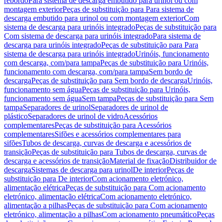
rebordo
Para sistema de descarga embutido para urinol ou com
montagem exterior
Peças de substituição para Para sistema de
descarga embutido para urinol ou com montagem exterior
Com
sistema de descarga para urinóis integrado
Peças de substituição para
Com sistema de descarga para urinóis integrado
Para sistema de
descarga para urinóis integrado
Peças de substituição para Para
sistema de descarga para urinóis integrado
Urinóis, funcionamento
com descarga, com/para tampa
Peças de substituição para Urinóis,
funcionamento com descarga, com/para tampa
Sem bordo de
descarga
Peças de substituição para Sem bordo de descarga
Urinóis,
funcionamento sem água
Peças de substituição para Urinóis,
funcionamento sem água
Sem tampa
Peças de substituição para Sem
tampa
Separadores de urinol
Separadores de urinol de
plástico
Separadores de urinol de vidro
Acessórios
complementares
Peças de substituição para Acessórios
complementares
Sifões e acessórios complementares para
sifões
Tubos de descarga, curvas de descarga e acessórios de
transição
Peças de substituição para Tubos de descarga, curvas de
descarga e acessórios de transição
Material de fixação
Distribuidor de
descarga
Sistemas de descarga para urinol
De interior
Peças de
substituição para De interior
Com acionamento eletrónico,
alimentação elétrica
Peças de substituição para Com acionamento
eletrónico, alimentação elétrica
Com acionamento eletrónico,
alimentação a pilhas
Peças de substituição para Com acionamento
eletrónico, alimentação a pilhas
Com acionamento pneumático
Peças