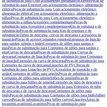
de substituição para Com acionamento pneumático
Exterior
Peças de
substituição para Exterior
Com acionamento eletrónico, alimentação
elétrica
Peças de substituição para Com acionamento eletrónico,
alimentação elétrica
Com acionamento eletrónico, alimentação a
pilhas
Peças de substituição para Com acionamento eletrónico,
alimentação a pilhas
Acessórios complementares
Peças de
substituição para Acessórios complementares
Kits de estrutura e de
substituição
Peças de substituição para Kits de estrutura e de
substituição
Tubos de descarga, curvas de descarga e acessórios de
transição
Placas de acesso
Comandos remotos
Estruturas de ligação
para sanitas, urinóis e bidés
Conjuntos de sifões para sanitas e
pias
Peças de substituição para Conjuntos de sifões para sanitas e
pias
Curvas de descarga
Peças de substituição para Curvas de
descarga
Conjuntos de ligação
Peças de substituição para Conjuntos
de ligação
Extensões da curva de descarga
Peças de substituição para
Extensões da curva de descarga
Ligações de PVC
Peças de
substituição para Ligações de PVC
Acessórios de transição e de
união
Conjuntos de sifões para urinóis
Peças de substituição para
Conjuntos de sifões para urinóis
Sifões de urinóis
Peças de
substituição para Sifões de urinóis
Extensões de tubo de descarga e
de curva de descarga
Peças de substituição para Extensões de tubo
de descarga e de curva de descarga
Conjuntos de sifões para
bidés
Peças de substituição para Conjuntos de sifões para bidés
Sifões
curvos
Peças de substituição para Sifões curvos
Ligações
Áreas de
lavagem
Lavatórios
Lavatórios
Peças de substituição para