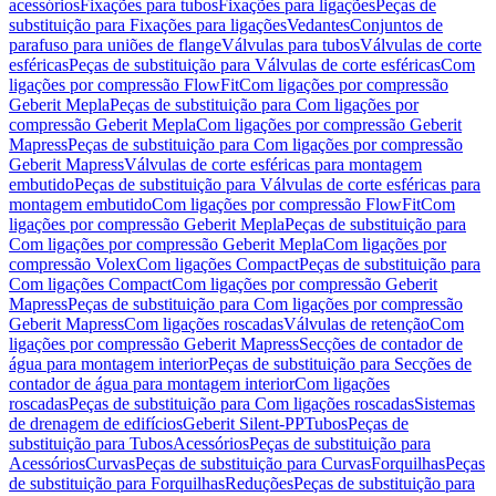
acessórios
Fixações para tubos
Fixações para ligações
Peças de
substituição para Fixações para ligações
Vedantes
Conjuntos de
parafuso para uniões de flange
Válvulas para tubos
Válvulas de corte
esféricas
Peças de substituição para Válvulas de corte esféricas
Com
ligações por compressão FlowFit
Com ligações por compressão
Geberit Mepla
Peças de substituição para Com ligações por
compressão Geberit Mepla
Com ligações por compressão Geberit
Mapress
Peças de substituição para Com ligações por compressão
Geberit Mapress
Válvulas de corte esféricas para montagem
embutido
Peças de substituição para Válvulas de corte esféricas para
montagem embutido
Com ligações por compressão FlowFit
Com
ligações por compressão Geberit Mepla
Peças de substituição para
Com ligações por compressão Geberit Mepla
Com ligações por
compressão Volex
Com ligações Compact
Peças de substituição para
Com ligações Compact
Com ligações por compressão Geberit
Mapress
Peças de substituição para Com ligações por compressão
Geberit Mapress
Com ligações roscadas
Válvulas de retenção
Com
ligações por compressão Geberit Mapress
Secções de contador de
água para montagem interior
Peças de substituição para Secções de
contador de água para montagem interior
Com ligações
roscadas
Peças de substituição para Com ligações roscadas
Sistemas
de drenagem de edifícios
Geberit Silent-PP
Tubos
Peças de
substituição para Tubos
Acessórios
Peças de substituição para
Acessórios
Curvas
Peças de substituição para Curvas
Forquilhas
Peças
de substituição para Forquilhas
Reduções
Peças de substituição para