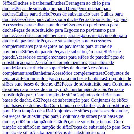
Sifões
Duches e banheiras
Duches
Drenagem ao chão para
duches
Peças de substituição para Drenagem ao chão para
duches
Calhas para duche
Peças de substituição para Calhas para
duche
Acessórios para calhas para duche
Peças de substituição para
Acessórios para calhas para duche
Esgotos no pavimento para
duche
Peças de substituição para Esgotos no pavimento para
duche
Acessórios complementares para esgotos no pavimento para
duche de pavimento
Peças de substituição para Acessórios
complementares para esgotos no pavimento para duche de
pavimento
Sifões de parede
Peças de substituição para Sifões de
parede
Acessórios complementares para sifões de parede
Peças de
substituição para Acessórios complementares para sifões de
parede
Bases de duche e superfícies de duche
Acessórios
complementares
Banheiras
Acessórios complementares
Conjuntos de
reparação
Estruturas de ligação para duches e banheiras
Conjuntos de
sifões para bases de duche, d52
Peças de substituição para Conjuntos
de sifões para bases de duche, d52
Com tampão de sifão
Peças de
substituição para Com tampão de sifão
Conjuntos de sifões para
bases de duche, d62
Peças de substituição para Conjuntos de sifões
para bases de duche, d62
Com tampão de sifão
Peças de substituição
para Com tampão de sifão
Conjuntos de sifões para bases de duche,
d90
Peças de substituição para Conjuntos de sifões para bases de
duche, d90
Com tampão de sifão
Peças de substituição para Com
tampão de sifão
Sem tampão de sifão
Peças de substituição para Sem
tampão de sifão
Acabamento
Peças de substituição para