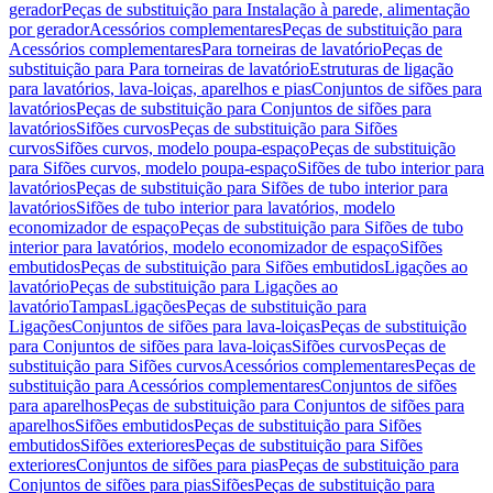
gerador
Peças de substituição para Instalação à parede, alimentação
por gerador
Acessórios complementares
Peças de substituição para
Acessórios complementares
Para torneiras de lavatório
Peças de
substituição para Para torneiras de lavatório
Estruturas de ligação
para lavatórios, lava-loiças, aparelhos e pias
Conjuntos de sifões para
lavatórios
Peças de substituição para Conjuntos de sifões para
lavatórios
Sifões curvos
Peças de substituição para Sifões
curvos
Sifões curvos, modelo poupa-espaço
Peças de substituição
para Sifões curvos, modelo poupa-espaço
Sifões de tubo interior para
lavatórios
Peças de substituição para Sifões de tubo interior para
lavatórios
Sifões de tubo interior para lavatórios, modelo
economizador de espaço
Peças de substituição para Sifões de tubo
interior para lavatórios, modelo economizador de espaço
Sifões
embutidos
Peças de substituição para Sifões embutidos
Ligações ao
lavatório
Peças de substituição para Ligações ao
lavatório
Tampas
Ligações
Peças de substituição para
Ligações
Conjuntos de sifões para lava-loiças
Peças de substituição
para Conjuntos de sifões para lava-loiças
Sifões curvos
Peças de
substituição para Sifões curvos
Acessórios complementares
Peças de
substituição para Acessórios complementares
Conjuntos de sifões
para aparelhos
Peças de substituição para Conjuntos de sifões para
aparelhos
Sifões embutidos
Peças de substituição para Sifões
embutidos
Sifões exteriores
Peças de substituição para Sifões
exteriores
Conjuntos de sifões para pias
Peças de substituição para
Conjuntos de sifões para pias
Sifões
Peças de substituição para