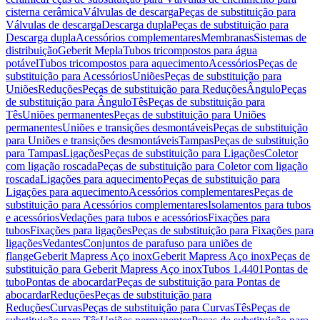
cisterna cerâmica
Válvulas de descarga
Peças de substituição para
Válvulas de descarga
Descarga dupla
Peças de substituição para
Descarga dupla
Acessórios complementares
Membranas
Sistemas de
distribuição
Geberit Mepla
Tubos tricompostos para água
potável
Tubos tricompostos para aquecimento
Acessórios
Peças de
substituição para Acessórios
Uniões
Peças de substituição para
Uniões
Reduções
Peças de substituição para Reduções
Ângulo
Peças
de substituição para Ângulo
Tês
Peças de substituição para
Tês
Uniões permanentes
Peças de substituição para Uniões
permanentes
Uniões e transições desmontáveis
Peças de substituição
para Uniões e transições desmontáveis
Tampas
Peças de substituição
para Tampas
Ligações
Peças de substituição para Ligações
Coletor
com ligação roscada
Peças de substituição para Coletor com ligação
roscada
Ligações para aquecimento
Peças de substituição para
Ligações para aquecimento
Acessórios complementares
Peças de
substituição para Acessórios complementares
Isolamentos para tubos
e acessórios
Vedações para tubos e acessórios
Fixações para
tubos
Fixações para ligações
Peças de substituição para Fixações para
ligações
Vedantes
Conjuntos de parafuso para uniões de
flange
Geberit Mapress Aço inox
Geberit Mapress Aço inox
Peças de
substituição para Geberit Mapress Aço inox
Tubos 1.4401
Pontas de
tubo
Pontas de abocardar
Peças de substituição para Pontas de
abocardar
Reduções
Peças de substituição para
Reduções
Curvas
Peças de substituição para Curvas
Tês
Peças de