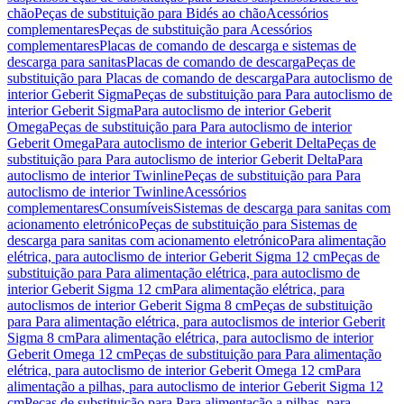
chão
Peças de substituição para Bidés ao chão
Acessórios
complementares
Peças de substituição para Acessórios
complementares
Placas de comando de descarga e sistemas de
descarga para sanitas
Placas de comando de descarga
Peças de
substituição para Placas de comando de descarga
Para autoclismo de
interior Geberit Sigma
Peças de substituição para Para autoclismo de
interior Geberit Sigma
Para autoclismo de interior Geberit
Omega
Peças de substituição para Para autoclismo de interior
Geberit Omega
Para autoclismo de interior Geberit Delta
Peças de
substituição para Para autoclismo de interior Geberit Delta
Para
autoclismo de interior Twinline
Peças de substituição para Para
autoclismo de interior Twinline
Acessórios
complementares
Consumíveis
Sistemas de descarga para sanitas com
acionamento eletrónico
Peças de substituição para Sistemas de
descarga para sanitas com acionamento eletrónico
Para alimentação
elétrica, para autoclismo de interior Geberit Sigma 12 cm
Peças de
substituição para Para alimentação elétrica, para autoclismo de
interior Geberit Sigma 12 cm
Para alimentação elétrica, para
autoclismos de interior Geberit Sigma 8 cm
Peças de substituição
para Para alimentação elétrica, para autoclismos de interior Geberit
Sigma 8 cm
Para alimentação elétrica, para autoclismo de interior
Geberit Omega 12 cm
Peças de substituição para Para alimentação
elétrica, para autoclismo de interior Geberit Omega 12 cm
Para
alimentação a pilhas, para autoclismo de interior Geberit Sigma 12
cm
Peças de substituição para Para alimentação a pilhas, para