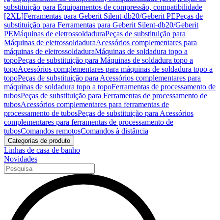
substituição para Equipamentos de compressão, compatibilidade
[2XL]
Ferramentas para Geberit Silent-db20/Geberit PE
Peças de
substituição para Ferramentas para Geberit Silent-db20/Geberit
PE
Máquinas de eletrossoldadura
Peças de substituição para
Máquinas de eletrossoldadura
Acessórios complementares para
máquinas de eletrossoldadura
Máquinas de soldadura topo a
topo
Peças de substituição para Máquinas de soldadura topo a
topo
Acessórios complementares para máquinas de soldadura topo a
topo
Peças de substituição para Acessórios complementares para
máquinas de soldadura topo a topo
Ferramentas de processamento de
tubos
Peças de substituição para Ferramentas de processamento de
tubos
Acessórios complementares para ferramentas de
processamento de tubos
Peças de substituição para Acessórios
complementares para ferramentas de processamento de
tubos
Comandos remotos
Comandos à distância
Categorias de produto
Linhas de casa de banho
Novidades