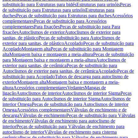
substituição para Estruturas para bidés
Estruturas para urinóis
Peças
de substituição para Estruturas para urinóis
Estruturas para
duches
Peças de substituição para Estruturas para duches
Acessórios
complementares
Peças de substituição para Acessórios
complementares
Para fixações
Peças de substituição para Para
fixações
Autoclismos de exterior
Autoclismos de exterior para
sanitas, de plástico
Peças de substituição para Autoclismos de
exterior para sanitas, de plástico
Acoplado
Peças de substituição para
Acoplado
Montagem alta
Peças de substituição para Montagem
alta
Montagem baixa e montagem a meia-altura
Peças de substituição
para Montagem baixa e montagem a meia-altura
Autoclismos de
exterior para sanitas, de cerâmica
Peças de substituição para
Autoclismos de exterior para sanitas, de cerâmica
Acoplado
Peças de
substituição para Acoplado
Tubos de descarga para autoclismo de
exterior
Montagem alta
Montagem baixa e montagem a meia-
altura
Acessórios complementares
Vedantes
Mangas de
ligação
Autoclismos de interior
Autoclismos de interior Sigma
Peças
de substituição para Autoclismos de interior Sigma
Autoclismos de
interior Omega
Peças de substituição para Autoclismos de interior
Omega
Acessórios complementares
Válvulas de enchimento e de
descarga
Válvulas de enchimento
Peças de substituição para Válvulas
de enchimento
Válvulas de enchimento para autoclismo de
interior
Peças de substituição para Válvulas de enchimento para
autoclismo de interior
Válvulas de enchimento para cisterna
cerâmica
Peças de substituição para Válvulas de enchimento para