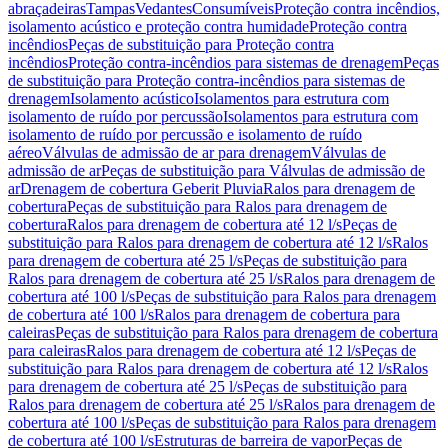
abraçadeiras
Tampas
Vedantes
Consumíveis
Proteção contra incêndios,
isolamento acústico e proteção contra humidade
Proteção contra
incêndios
Peças de substituição para Proteção contra
incêndios
Proteção contra-incêndios para sistemas de drenagem
Peças
de substituição para Proteção contra-incêndios para sistemas de
drenagem
Isolamento acústico
Isolamentos para estrutura com
isolamento de ruído por percussão
Isolamentos para estrutura com
isolamento de ruído por percussão e isolamento de ruído
aéreo
Válvulas de admissão de ar para drenagem
Válvulas de
admissão de ar
Peças de substituição para Válvulas de admissão de
ar
Drenagem de cobertura Geberit Pluvia
Ralos para drenagem de
cobertura
Peças de substituição para Ralos para drenagem de
cobertura
Ralos para drenagem de cobertura até 12 l/s
Peças de
substituição para Ralos para drenagem de cobertura até 12 l/s
Ralos
para drenagem de cobertura até 25 l/s
Peças de substituição para
Ralos para drenagem de cobertura até 25 l/s
Ralos para drenagem de
cobertura até 100 l/s
Peças de substituição para Ralos para drenagem
de cobertura até 100 l/s
Ralos para drenagem de cobertura para
caleiras
Peças de substituição para Ralos para drenagem de cobertura
para caleiras
Ralos para drenagem de cobertura até 12 l/s
Peças de
substituição para Ralos para drenagem de cobertura até 12 l/s
Ralos
para drenagem de cobertura até 25 l/s
Peças de substituição para
Ralos para drenagem de cobertura até 25 l/s
Ralos para drenagem de
cobertura até 100 l/s
Peças de substituição para Ralos para drenagem
de cobertura até 100 l/s
Estruturas de barreira de vapor
Peças de