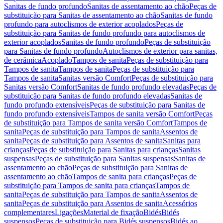
Sanitas de fundo profundo
Sanitas de assentamento ao chão
Peças de
substituição para Sanitas de assentamento ao chão
Sanitas de fundo
profundo para autoclismos de exterior acoplados
Peças de
substituição para Sanitas de fundo profundo para autoclismos de
exterior acoplados
Sanitas de fundo profundo
Peças de substituição
para Sanitas de fundo profundo
Autoclismos de exterior para sanitas,
de cerâmica
Acoplado
Tampos de sanita
Peças de substituição para
Tampos de sanita
Tampos de sanita
Peças de substituição para
Tampos de sanita
Sanitas versão Comfort
Peças de substituição para
Sanitas versão Comfort
Sanitas de fundo profundo elevadas
Peças de
substituição para Sanitas de fundo profundo elevadas
Sanitas de
fundo profundo extensíveis
Peças de substituição para Sanitas de
fundo profundo extensíveis
Tampos de sanita versão Comfort
Peças
de substituição para Tampos de sanita versão Comfort
Tampos de
sanita
Peças de substituição para Tampos de sanita
Assentos de
sanita
Peças de substituição para Assentos de sanita
Sanitas para
crianças
Peças de substituição para Sanitas para crianças
Sanitas
suspensas
Peças de substituição para Sanitas suspensas
Sanitas de
assentamento ao chão
Peças de substituição para Sanitas de
assentamento ao chão
Tampos de sanita para crianças
Peças de
substituição para Tampos de sanita para crianças
Tampos de
sanita
Peças de substituição para Tampos de sanita
Assentos de
sanita
Peças de substituição para Assentos de sanita
Acessórios
complementares
Ligações
Material de fixação
Bidés
Bidés
suspensos
Peças de substituição para Bidés suspensos
Bidés ao