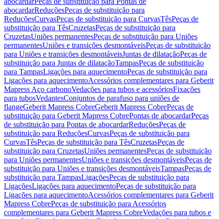
abocardar
Peças de substituição para Pontas de
abocardar
Reduções
Peças de substituição para
Reduções
Curvas
Peças de substituição para Curvas
Tês
Peças de
substituição para Tês
Cruzetas
Peças de substituição para
Cruzetas
Uniões permanentes
Peças de substituição para Uniões
permanentes
Uniões e transições desmontáveis
Peças de substituição
para Uniões e transições desmontáveis
Juntas de dilatação
Peças de
substituição para Juntas de dilatação
Tampas
Peças de substituição
para Tampas
Ligações para aquecimento
Peças de substituição para
Ligações para aquecimento
Acessórios complementares para Geberit
Mapress Aço carbono
Vedações para tubos e acessórios
Fixações
para tubos
Vedantes
Conjuntos de parafuso para uniões de
flange
Geberit Mapress Cobre
Geberit Mapress Cobre
Peças de
substituição para Geberit Mapress Cobre
Pontas de abocardar
Peças
de substituição para Pontas de abocardar
Reduções
Peças de
substituição para Reduções
Curvas
Peças de substituição para
Curvas
Tês
Peças de substituição para Tês
Cruzetas
Peças de
substituição para Cruzetas
Uniões permanentes
Peças de substituição
para Uniões permanentes
Uniões e transições desmontáveis
Peças de
substituição para Uniões e transições desmontáveis
Tampas
Peças de
substituição para Tampas
Ligações
Peças de substituição para
Ligações
Ligações para aquecimento
Peças de substituição para
Ligações para aquecimento
Acessórios complementares para Geberit
Mapress Cobre
Peças de substituição para Acessórios
complementares para Geberit Mapress Cobre
Vedações para tubos e