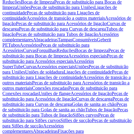
Reduções
Bocas de limpeza
Peças de substituição para Bocas de
limpeza
Uniões
Peças de substituição para Uniões
Ligações de
continuidade
Peças de substituição para Ligações de
continuidade
Acessórios de transição a outros materiais
Acessórios de
ligação
Peças de substituição para Acessórios de ligação
Curvas de
descarga
Peças de substituição para Curvas de descarga
Tubos de
ligação
Peças de substituição para Tubos de ligação
Acessórios
complementares
Abraçadeiras
Tampas
Consumíveis
Geberit
PE
Tubos
Acessórios
Peças de substituição para
Acessórios
Curvas
Forquilhas
Reduções
Bocas de limpeza
Peças de
substituição para Bocas de limpeza
Acessórios especiais
Peças de
substituição para Acessórios especiais
Acessórios
SuperTube
Curvas
Acessórios especiais
Uniões
Peças de substituição
para Uniões
Uniões de soldadura
Ligações de continuidade
Peças de
substituição para Ligações de continuidade
Acessórios de transição a
outros materiais
Peças de substituição para Acessórios de transição a
outros materiais
Conexões roscadas
Peças de substituição para
Conexões roscadas
Uniões de flange
Acessórios de ligação
Peças de
substituição para Acessórios de ligação
Curvas de descarga
Peças de
substituição para Curvas de descarga
Golas de sanita ao chão
Peças
de substituição para Golas de sanita ao chão
Tubos de ligação
Peças
de substituição para Tubos de ligação
Sifões curvos
Peças de
substituição para Sifões curvos
Sifões de sucção
Peças de substituição
para Sifões de sucção
Acessórios
complementares
Abraçadeiras
Fixações para