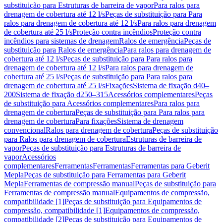
substituição para Estruturas de barreira de vapor
Para ralos para
drenagem de cobertura até 12 l/s
Peças de substituição para Para
ralos para drenagem de cobertura até 12 l/s
Para ralos para drenagem
de cobertura até 25 l/s
Proteção contra incêndios
Proteção contra
incêndios para sistemas de drenagem
Ralos de emergência
Peças de
substituição para Ralos de emergência
Para ralos para drenagem de
cobertura até 12 l/s
Peças de substituição para Para ralos para
drenagem de cobertura até 12 l/s
Para ralos para drenagem de
cobertura até 25 l/s
Peças de substituição para Para ralos para
drenagem de cobertura até 25 l/s
Fixações
Sistema de fixação d40–
200
Sistema de fixação d250–315
Acessórios complementares
Peças
de substituição para Acessórios complementares
Para ralos para
drenagem de cobertura
Peças de substituição para Para ralos para
drenagem de cobertura
Para fixações
Sistema de drenagem
convencional
Ralos para drenagem de cobertura
Peças de substituição
para Ralos para drenagem de cobertura
Estruturas de barreira de
vapor
Peças de substituição para Estruturas de barreira de
vapor
Acessórios
complementares
Ferramentas
Ferramentas
Ferramentas para Geberit
Mepla
Peças de substituição para Ferramentas para Geberit
Mepla
Ferramentas de compressão manual
Peças de substituição para
Ferramentas de compressão manual
Equipamentos de compressão,
compatibilidade [1]
Peças de substituição para Equipamentos de
compressão, compatibilidade [1]
Equipamentos de compressão,
compatibilidade [2]
Peças de substituição para Equipamentos de