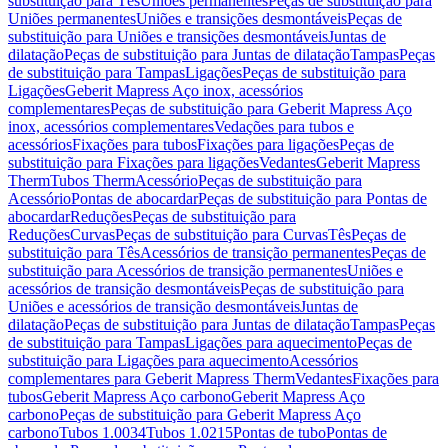
substituição para Tês
Uniões permanentes
Peças de substituição para
Uniões permanentes
Uniões e transições desmontáveis
Peças de
substituição para Uniões e transições desmontáveis
Juntas de
dilatação
Peças de substituição para Juntas de dilatação
Tampas
Peças
de substituição para Tampas
Ligações
Peças de substituição para
Ligações
Geberit Mapress Aço inox, acessórios
complementares
Peças de substituição para Geberit Mapress Aço
inox, acessórios complementares
Vedações para tubos e
acessórios
Fixações para tubos
Fixações para ligações
Peças de
substituição para Fixações para ligações
Vedantes
Geberit Mapress
Therm
Tubos Therm
Acessório
Peças de substituição para
Acessório
Pontas de abocardar
Peças de substituição para Pontas de
abocardar
Reduções
Peças de substituição para
Reduções
Curvas
Peças de substituição para Curvas
Tês
Peças de
substituição para Tês
Acessórios de transição permanentes
Peças de
substituição para Acessórios de transição permanentes
Uniões e
acessórios de transição desmontáveis
Peças de substituição para
Uniões e acessórios de transição desmontáveis
Juntas de
dilatação
Peças de substituição para Juntas de dilatação
Tampas
Peças
de substituição para Tampas
Ligações para aquecimento
Peças de
substituição para Ligações para aquecimento
Acessórios
complementares para Geberit Mapress Therm
Vedantes
Fixações para
tubos
Geberit Mapress Aço carbono
Geberit Mapress Aço
carbono
Peças de substituição para Geberit Mapress Aço
carbono
Tubos 1.0034
Tubos 1.0215
Pontas de tubo
Pontas de