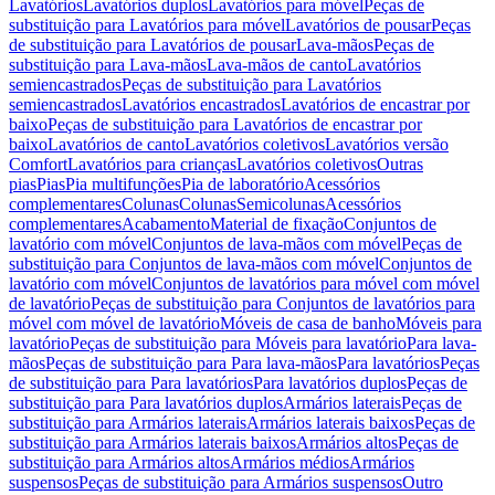
Lavatórios
Lavatórios duplos
Lavatórios para móvel
Peças de
substituição para Lavatórios para móvel
Lavatórios de pousar
Peças
de substituição para Lavatórios de pousar
Lava-mãos
Peças de
substituição para Lava-mãos
Lava-mãos de canto
Lavatórios
semiencastrados
Peças de substituição para Lavatórios
semiencastrados
Lavatórios encastrados
Lavatórios de encastrar por
baixo
Peças de substituição para Lavatórios de encastrar por
baixo
Lavatórios de canto
Lavatórios coletivos
Lavatórios versão
Comfort
Lavatórios para crianças
Lavatórios coletivos
Outras
pias
Pias
Pia multifunções
Pia de laboratório
Acessórios
complementares
Colunas
Colunas
Semicolunas
Acessórios
complementares
Acabamento
Material de fixação
Conjuntos de
lavatório com móvel
Conjuntos de lava-mãos com móvel
Peças de
substituição para Conjuntos de lava-mãos com móvel
Conjuntos de
lavatório com móvel
Conjuntos de lavatórios para móvel com móvel
de lavatório
Peças de substituição para Conjuntos de lavatórios para
móvel com móvel de lavatório
Móveis de casa de banho
Móveis para
lavatório
Peças de substituição para Móveis para lavatório
Para lava-
mãos
Peças de substituição para Para lava-mãos
Para lavatórios
Peças
de substituição para Para lavatórios
Para lavatórios duplos
Peças de
substituição para Para lavatórios duplos
Armários laterais
Peças de
substituição para Armários laterais
Armários laterais baixos
Peças de
substituição para Armários laterais baixos
Armários altos
Peças de
substituição para Armários altos
Armários médios
Armários
suspensos
Peças de substituição para Armários suspensos
Outro