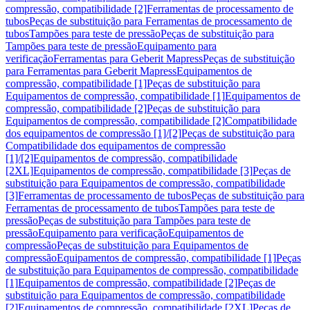
compressão, compatibilidade [2]
Ferramentas de processamento de
tubos
Peças de substituição para Ferramentas de processamento de
tubos
Tampões para teste de pressão
Peças de substituição para
Tampões para teste de pressão
Equipamento para
verificação
Ferramentas para Geberit Mapress
Peças de substituição
para Ferramentas para Geberit Mapress
Equipamentos de
compressão, compatibilidade [1]
Peças de substituição para
Equipamentos de compressão, compatibilidade [1]
Equipamentos de
compressão, compatibilidade [2]
Peças de substituição para
Equipamentos de compressão, compatibilidade [2]
Compatibilidade
dos equipamentos de compressão [1]/[2]
Peças de substituição para
Compatibilidade dos equipamentos de compressão
[1]/[2]
Equipamentos de compressão, compatibilidade
[2XL]
Equipamentos de compressão, compatibilidade [3]
Peças de
substituição para Equipamentos de compressão, compatibilidade
[3]
Ferramentas de processamento de tubos
Peças de substituição para
Ferramentas de processamento de tubos
Tampões para teste de
pressão
Peças de substituição para Tampões para teste de
pressão
Equipamento para verificação
Equipamentos de
compressão
Peças de substituição para Equipamentos de
compressão
Equipamentos de compressão, compatibilidade [1]
Peças
de substituição para Equipamentos de compressão, compatibilidade
[1]
Equipamentos de compressão, compatibilidade [2]
Peças de
substituição para Equipamentos de compressão, compatibilidade
[2]
Equipamentos de compressão, compatibilidade [2XL]
Peças de