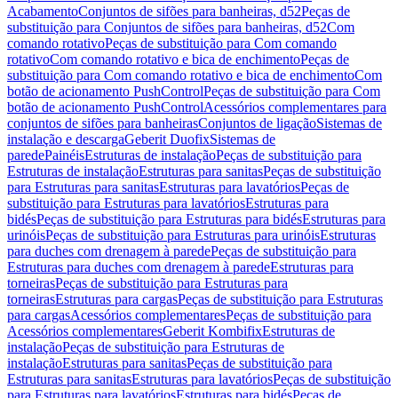
Acabamento
Conjuntos de sifões para banheiras, d52
Peças de
substituição para Conjuntos de sifões para banheiras, d52
Com
comando rotativo
Peças de substituição para Com comando
rotativo
Com comando rotativo e bica de enchimento
Peças de
substituição para Com comando rotativo e bica de enchimento
Com
botão de acionamento PushControl
Peças de substituição para Com
botão de acionamento PushControl
Acessórios complementares para
conjuntos de sifões para banheiras
Conjuntos de ligação
Sistemas de
instalação e descarga
Geberit Duofix
Sistemas de
parede
Painéis
Estruturas de instalação
Peças de substituição para
Estruturas de instalação
Estruturas para sanitas
Peças de substituição
para Estruturas para sanitas
Estruturas para lavatórios
Peças de
substituição para Estruturas para lavatórios
Estruturas para
bidés
Peças de substituição para Estruturas para bidés
Estruturas para
urinóis
Peças de substituição para Estruturas para urinóis
Estruturas
para duches com drenagem à parede
Peças de substituição para
Estruturas para duches com drenagem à parede
Estruturas para
torneiras
Peças de substituição para Estruturas para
torneiras
Estruturas para cargas
Peças de substituição para Estruturas
para cargas
Acessórios complementares
Peças de substituição para
Acessórios complementares
Geberit Kombifix
Estruturas de
instalação
Peças de substituição para Estruturas de
instalação
Estruturas para sanitas
Peças de substituição para
Estruturas para sanitas
Estruturas para lavatórios
Peças de substituição
para Estruturas para lavatórios
Estruturas para bidés
Peças de