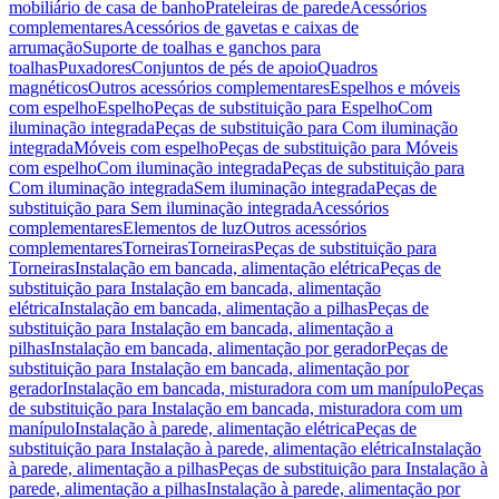
mobiliário de casa de banho
Prateleiras de parede
Acessórios
complementares
Acessórios de gavetas e caixas de
arrumação
Suporte de toalhas e ganchos para
toalhas
Puxadores
Conjuntos de pés de apoio
Quadros
magnéticos
Outros acessórios complementares
Espelhos e móveis
com espelho
Espelho
Peças de substituição para Espelho
Com
iluminação integrada
Peças de substituição para Com iluminação
integrada
Móveis com espelho
Peças de substituição para Móveis
com espelho
Com iluminação integrada
Peças de substituição para
Com iluminação integrada
Sem iluminação integrada
Peças de
substituição para Sem iluminação integrada
Acessórios
complementares
Elementos de luz
Outros acessórios
complementares
Torneiras
Torneiras
Peças de substituição para
Torneiras
Instalação em bancada, alimentação elétrica
Peças de
substituição para Instalação em bancada, alimentação
elétrica
Instalação em bancada, alimentação a pilhas
Peças de
substituição para Instalação em bancada, alimentação a
pilhas
Instalação em bancada, alimentação por gerador
Peças de
substituição para Instalação em bancada, alimentação por
gerador
Instalação em bancada, misturadora com um manípulo
Peças
de substituição para Instalação em bancada, misturadora com um
manípulo
Instalação à parede, alimentação elétrica
Peças de
substituição para Instalação à parede, alimentação elétrica
Instalação
à parede, alimentação a pilhas
Peças de substituição para Instalação à
parede, alimentação a pilhas
Instalação à parede, alimentação por