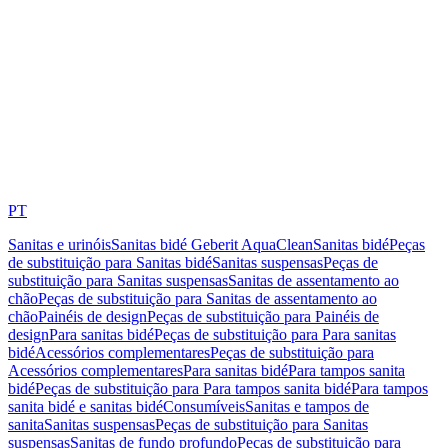
PT
Sanitas e urinóis
Sanitas bidé Geberit AquaClean
Sanitas bidé
Peças
de substituição para Sanitas bidé
Sanitas suspensas
Peças de
substituição para Sanitas suspensas
Sanitas de assentamento ao
chão
Peças de substituição para Sanitas de assentamento ao
chão
Painéis de design
Peças de substituição para Painéis de
design
Para sanitas bidé
Peças de substituição para Para sanitas
bidé
Acessórios complementares
Peças de substituição para
Acessórios complementares
Para sanitas bidé
Para tampos sanita
bidé
Peças de substituição para Para tampos sanita bidé
Para tampos
sanita bidé e sanitas bidé
Consumíveis
Sanitas e tampos de
sanita
Sanitas suspensas
Peças de substituição para Sanitas
suspensas
Sanitas de fundo profundo
Peças de substituição para