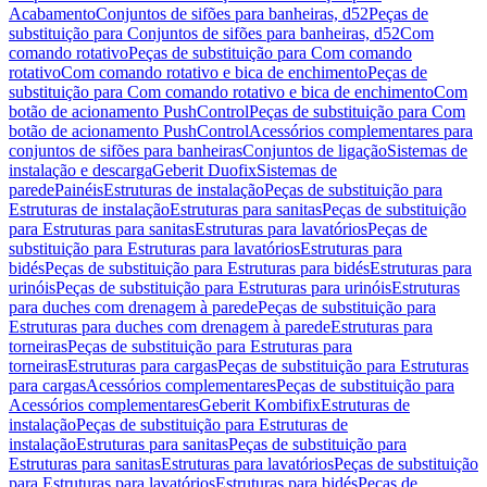
Acabamento
Conjuntos de sifões para banheiras, d52
Peças de
substituição para Conjuntos de sifões para banheiras, d52
Com
comando rotativo
Peças de substituição para Com comando
rotativo
Com comando rotativo e bica de enchimento
Peças de
substituição para Com comando rotativo e bica de enchimento
Com
botão de acionamento PushControl
Peças de substituição para Com
botão de acionamento PushControl
Acessórios complementares para
conjuntos de sifões para banheiras
Conjuntos de ligação
Sistemas de
instalação e descarga
Geberit Duofix
Sistemas de
parede
Painéis
Estruturas de instalação
Peças de substituição para
Estruturas de instalação
Estruturas para sanitas
Peças de substituição
para Estruturas para sanitas
Estruturas para lavatórios
Peças de
substituição para Estruturas para lavatórios
Estruturas para
bidés
Peças de substituição para Estruturas para bidés
Estruturas para
urinóis
Peças de substituição para Estruturas para urinóis
Estruturas
para duches com drenagem à parede
Peças de substituição para
Estruturas para duches com drenagem à parede
Estruturas para
torneiras
Peças de substituição para Estruturas para
torneiras
Estruturas para cargas
Peças de substituição para Estruturas
para cargas
Acessórios complementares
Peças de substituição para
Acessórios complementares
Geberit Kombifix
Estruturas de
instalação
Peças de substituição para Estruturas de
instalação
Estruturas para sanitas
Peças de substituição para
Estruturas para sanitas
Estruturas para lavatórios
Peças de substituição
para Estruturas para lavatórios
Estruturas para bidés
Peças de