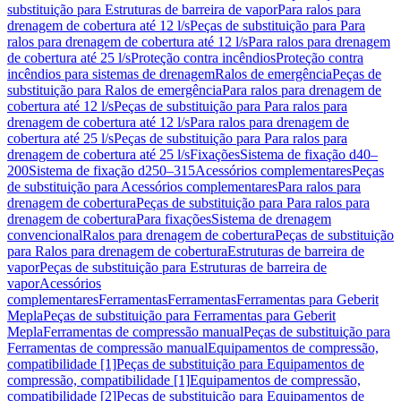
substituição para Estruturas de barreira de vapor
Para ralos para
drenagem de cobertura até 12 l/s
Peças de substituição para Para
ralos para drenagem de cobertura até 12 l/s
Para ralos para drenagem
de cobertura até 25 l/s
Proteção contra incêndios
Proteção contra
incêndios para sistemas de drenagem
Ralos de emergência
Peças de
substituição para Ralos de emergência
Para ralos para drenagem de
cobertura até 12 l/s
Peças de substituição para Para ralos para
drenagem de cobertura até 12 l/s
Para ralos para drenagem de
cobertura até 25 l/s
Peças de substituição para Para ralos para
drenagem de cobertura até 25 l/s
Fixações
Sistema de fixação d40–
200
Sistema de fixação d250–315
Acessórios complementares
Peças
de substituição para Acessórios complementares
Para ralos para
drenagem de cobertura
Peças de substituição para Para ralos para
drenagem de cobertura
Para fixações
Sistema de drenagem
convencional
Ralos para drenagem de cobertura
Peças de substituição
para Ralos para drenagem de cobertura
Estruturas de barreira de
vapor
Peças de substituição para Estruturas de barreira de
vapor
Acessórios
complementares
Ferramentas
Ferramentas
Ferramentas para Geberit
Mepla
Peças de substituição para Ferramentas para Geberit
Mepla
Ferramentas de compressão manual
Peças de substituição para
Ferramentas de compressão manual
Equipamentos de compressão,
compatibilidade [1]
Peças de substituição para Equipamentos de
compressão, compatibilidade [1]
Equipamentos de compressão,
compatibilidade [2]
Peças de substituição para Equipamentos de