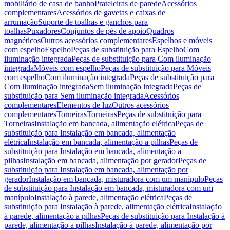
mobiliário de casa de banho
Prateleiras de parede
Acessórios
complementares
Acessórios de gavetas e caixas de
arrumação
Suporte de toalhas e ganchos para
toalhas
Puxadores
Conjuntos de pés de apoio
Quadros
magnéticos
Outros acessórios complementares
Espelhos e móveis
com espelho
Espelho
Peças de substituição para Espelho
Com
iluminação integrada
Peças de substituição para Com iluminação
integrada
Móveis com espelho
Peças de substituição para Móveis
com espelho
Com iluminação integrada
Peças de substituição para
Com iluminação integrada
Sem iluminação integrada
Peças de
substituição para Sem iluminação integrada
Acessórios
complementares
Elementos de luz
Outros acessórios
complementares
Torneiras
Torneiras
Peças de substituição para
Torneiras
Instalação em bancada, alimentação elétrica
Peças de
substituição para Instalação em bancada, alimentação
elétrica
Instalação em bancada, alimentação a pilhas
Peças de
substituição para Instalação em bancada, alimentação a
pilhas
Instalação em bancada, alimentação por gerador
Peças de
substituição para Instalação em bancada, alimentação por
gerador
Instalação em bancada, misturadora com um manípulo
Peças
de substituição para Instalação em bancada, misturadora com um
manípulo
Instalação à parede, alimentação elétrica
Peças de
substituição para Instalação à parede, alimentação elétrica
Instalação
à parede, alimentação a pilhas
Peças de substituição para Instalação à
parede, alimentação a pilhas
Instalação à parede, alimentação por