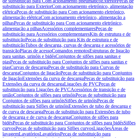
de substituição para Com acionamento pneumático
Exterior
Peças de
substituição para Exterior
Com acionamento eletrónico, alimentação
elétrica
Peças de substituição para Com acionamento eletrónico,
alimentação elétrica
Com acionamento eletrónico, alimentação a
pilhas
Peças de substituição para Com acionamento eletrónico,
alimentação a pilhas
Acessórios complementares
Peças de
substituição para Acessórios complementares
Kits de estrutura e de
substituição
Peças de substituição para Kits de estrutura e de
substituição
Tubos de descarga, curvas de descarga e acessórios de
transição
Placas de acesso
Comandos remotos
Estruturas de ligação
para sanitas, urinóis e bidés
Conjuntos de sifões para sanitas e
pias
Peças de substituição para Conjuntos de sifões para sanitas e
pias
Curvas de descarga
Peças de substituição para Curvas de
descarga
Conjuntos de ligação
Peças de substituição para Conjuntos
de ligação
Extensões da curva de descarga
Peças de substituição para
Extensões da curva de descarga
Ligações de PVC
Peças de
substituição para Ligações de PVC
Acessórios de transição e de
união
Conjuntos de sifões para urinóis
Peças de substituição para
Conjuntos de sifões para urinóis
Sifões de urinóis
Peças de
substituição para Sifões de urinóis
Extensões de tubo de descarga e
de curva de descarga
Peças de substituição para Extensões de tubo
de descarga e de curva de descarga
Conjuntos de sifões para
bidés
Peças de substituição para Conjuntos de sifões para bidés
Sifões
curvos
Peças de substituição para Sifões curvos
Ligações
Áreas de
lavagem
Lavatórios
Lavatórios
Peças de substituição para