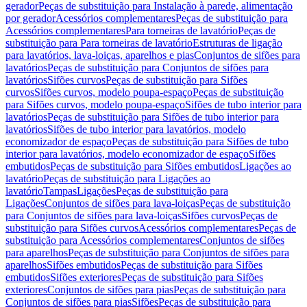
gerador
Peças de substituição para Instalação à parede, alimentação
por gerador
Acessórios complementares
Peças de substituição para
Acessórios complementares
Para torneiras de lavatório
Peças de
substituição para Para torneiras de lavatório
Estruturas de ligação
para lavatórios, lava-loiças, aparelhos e pias
Conjuntos de sifões para
lavatórios
Peças de substituição para Conjuntos de sifões para
lavatórios
Sifões curvos
Peças de substituição para Sifões
curvos
Sifões curvos, modelo poupa-espaço
Peças de substituição
para Sifões curvos, modelo poupa-espaço
Sifões de tubo interior para
lavatórios
Peças de substituição para Sifões de tubo interior para
lavatórios
Sifões de tubo interior para lavatórios, modelo
economizador de espaço
Peças de substituição para Sifões de tubo
interior para lavatórios, modelo economizador de espaço
Sifões
embutidos
Peças de substituição para Sifões embutidos
Ligações ao
lavatório
Peças de substituição para Ligações ao
lavatório
Tampas
Ligações
Peças de substituição para
Ligações
Conjuntos de sifões para lava-loiças
Peças de substituição
para Conjuntos de sifões para lava-loiças
Sifões curvos
Peças de
substituição para Sifões curvos
Acessórios complementares
Peças de
substituição para Acessórios complementares
Conjuntos de sifões
para aparelhos
Peças de substituição para Conjuntos de sifões para
aparelhos
Sifões embutidos
Peças de substituição para Sifões
embutidos
Sifões exteriores
Peças de substituição para Sifões
exteriores
Conjuntos de sifões para pias
Peças de substituição para
Conjuntos de sifões para pias
Sifões
Peças de substituição para