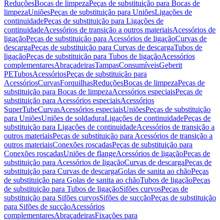
Reduções
Bocas de limpeza
Peças de substituição para Bocas de
limpeza
Uniões
Peças de substituição para Uniões
Ligações de
continuidade
Peças de substituição para Ligações de
continuidade
Acessórios de transição a outros materiais
Acessórios de
ligação
Peças de substituição para Acessórios de ligação
Curvas de
descarga
Peças de substituição para Curvas de descarga
Tubos de
ligação
Peças de substituição para Tubos de ligação
Acessórios
complementares
Abraçadeiras
Tampas
Consumíveis
Geberit
PE
Tubos
Acessórios
Peças de substituição para
Acessórios
Curvas
Forquilhas
Reduções
Bocas de limpeza
Peças de
substituição para Bocas de limpeza
Acessórios especiais
Peças de
substituição para Acessórios especiais
Acessórios
SuperTube
Curvas
Acessórios especiais
Uniões
Peças de substituição
para Uniões
Uniões de soldadura
Ligações de continuidade
Peças de
substituição para Ligações de continuidade
Acessórios de transição a
outros materiais
Peças de substituição para Acessórios de transição a
outros materiais
Conexões roscadas
Peças de substituição para
Conexões roscadas
Uniões de flange
Acessórios de ligação
Peças de
substituição para Acessórios de ligação
Curvas de descarga
Peças de
substituição para Curvas de descarga
Golas de sanita ao chão
Peças
de substituição para Golas de sanita ao chão
Tubos de ligação
Peças
de substituição para Tubos de ligação
Sifões curvos
Peças de
substituição para Sifões curvos
Sifões de sucção
Peças de substituição
para Sifões de sucção
Acessórios
complementares
Abraçadeiras
Fixações para