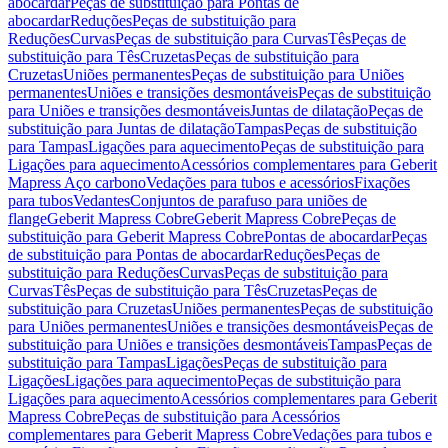
abocardar
Peças de substituição para Pontas de
abocardar
Reduções
Peças de substituição para
Reduções
Curvas
Peças de substituição para Curvas
Tês
Peças de
substituição para Tês
Cruzetas
Peças de substituição para
Cruzetas
Uniões permanentes
Peças de substituição para Uniões
permanentes
Uniões e transições desmontáveis
Peças de substituição
para Uniões e transições desmontáveis
Juntas de dilatação
Peças de
substituição para Juntas de dilatação
Tampas
Peças de substituição
para Tampas
Ligações para aquecimento
Peças de substituição para
Ligações para aquecimento
Acessórios complementares para Geberit
Mapress Aço carbono
Vedações para tubos e acessórios
Fixações
para tubos
Vedantes
Conjuntos de parafuso para uniões de
flange
Geberit Mapress Cobre
Geberit Mapress Cobre
Peças de
substituição para Geberit Mapress Cobre
Pontas de abocardar
Peças
de substituição para Pontas de abocardar
Reduções
Peças de
substituição para Reduções
Curvas
Peças de substituição para
Curvas
Tês
Peças de substituição para Tês
Cruzetas
Peças de
substituição para Cruzetas
Uniões permanentes
Peças de substituição
para Uniões permanentes
Uniões e transições desmontáveis
Peças de
substituição para Uniões e transições desmontáveis
Tampas
Peças de
substituição para Tampas
Ligações
Peças de substituição para
Ligações
Ligações para aquecimento
Peças de substituição para
Ligações para aquecimento
Acessórios complementares para Geberit
Mapress Cobre
Peças de substituição para Acessórios
complementares para Geberit Mapress Cobre
Vedações para tubos e