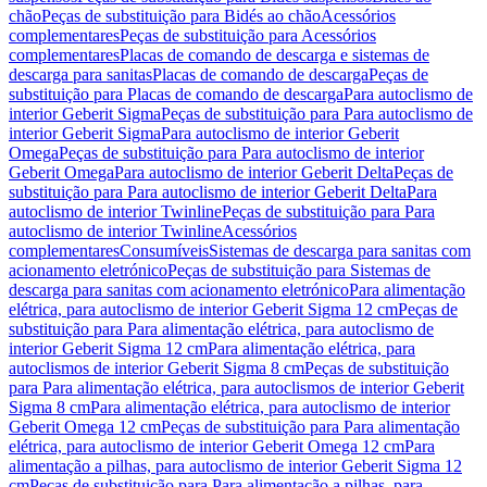
chão
Peças de substituição para Bidés ao chão
Acessórios
complementares
Peças de substituição para Acessórios
complementares
Placas de comando de descarga e sistemas de
descarga para sanitas
Placas de comando de descarga
Peças de
substituição para Placas de comando de descarga
Para autoclismo de
interior Geberit Sigma
Peças de substituição para Para autoclismo de
interior Geberit Sigma
Para autoclismo de interior Geberit
Omega
Peças de substituição para Para autoclismo de interior
Geberit Omega
Para autoclismo de interior Geberit Delta
Peças de
substituição para Para autoclismo de interior Geberit Delta
Para
autoclismo de interior Twinline
Peças de substituição para Para
autoclismo de interior Twinline
Acessórios
complementares
Consumíveis
Sistemas de descarga para sanitas com
acionamento eletrónico
Peças de substituição para Sistemas de
descarga para sanitas com acionamento eletrónico
Para alimentação
elétrica, para autoclismo de interior Geberit Sigma 12 cm
Peças de
substituição para Para alimentação elétrica, para autoclismo de
interior Geberit Sigma 12 cm
Para alimentação elétrica, para
autoclismos de interior Geberit Sigma 8 cm
Peças de substituição
para Para alimentação elétrica, para autoclismos de interior Geberit
Sigma 8 cm
Para alimentação elétrica, para autoclismo de interior
Geberit Omega 12 cm
Peças de substituição para Para alimentação
elétrica, para autoclismo de interior Geberit Omega 12 cm
Para
alimentação a pilhas, para autoclismo de interior Geberit Sigma 12
cm
Peças de substituição para Para alimentação a pilhas, para