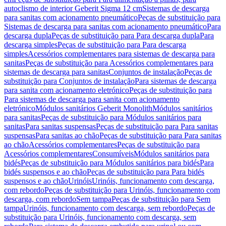
autoclismo de interior Geberit Sigma 12 cm
Sistemas de descarga
para sanitas com acionamento pneumático
Peças de substituição para
Sistemas de descarga para sanitas com acionamento pneumático
Para
descarga dupla
Peças de substituição para Para descarga dupla
Para
descarga simples
Peças de substituição para Para descarga
simples
Acessórios complementares para sistemas de descarga para
sanitas
Peças de substituição para Acessórios complementares para
sistemas de descarga para sanitas
Conjuntos de instalação
Peças de
substituição para Conjuntos de instalação
Para sistemas de descarga
para sanita com acionamento eletrónico
Peças de substituição para
Para sistemas de descarga para sanita com acionamento
eletrónico
Módulos sanitários Geberit Monolith
Módulos sanitários
para sanitas
Peças de substituição para Módulos sanitários para
sanitas
Para sanitas suspensas
Peças de substituição para Para sanitas
suspensas
Para sanitas ao chão
Peças de substituição para Para sanitas
ao chão
Acessórios complementares
Peças de substituição para
Acessórios complementares
Consumíveis
Módulos sanitários para
bidés
Peças de substituição para Módulos sanitários para bidés
Para
bidés suspensos e ao chão
Peças de substituição para Para bidés
suspensos e ao chão
Urinóis
Urinóis, funcionamento com descarga,
com rebordo
Peças de substituição para Urinóis, funcionamento com
descarga, com rebordo
Sem tampa
Peças de substituição para Sem
tampa
Urinóis, funcionamento com descarga, sem rebordo
Peças de
substituição para Urinóis, funcionamento com descarga, sem