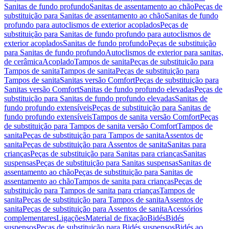
Sanitas de fundo profundo
Sanitas de assentamento ao chão
Peças de
substituição para Sanitas de assentamento ao chão
Sanitas de fundo
profundo para autoclismos de exterior acoplados
Peças de
substituição para Sanitas de fundo profundo para autoclismos de
exterior acoplados
Sanitas de fundo profundo
Peças de substituição
para Sanitas de fundo profundo
Autoclismos de exterior para sanitas,
de cerâmica
Acoplado
Tampos de sanita
Peças de substituição para
Tampos de sanita
Tampos de sanita
Peças de substituição para
Tampos de sanita
Sanitas versão Comfort
Peças de substituição para
Sanitas versão Comfort
Sanitas de fundo profundo elevadas
Peças de
substituição para Sanitas de fundo profundo elevadas
Sanitas de
fundo profundo extensíveis
Peças de substituição para Sanitas de
fundo profundo extensíveis
Tampos de sanita versão Comfort
Peças
de substituição para Tampos de sanita versão Comfort
Tampos de
sanita
Peças de substituição para Tampos de sanita
Assentos de
sanita
Peças de substituição para Assentos de sanita
Sanitas para
crianças
Peças de substituição para Sanitas para crianças
Sanitas
suspensas
Peças de substituição para Sanitas suspensas
Sanitas de
assentamento ao chão
Peças de substituição para Sanitas de
assentamento ao chão
Tampos de sanita para crianças
Peças de
substituição para Tampos de sanita para crianças
Tampos de
sanita
Peças de substituição para Tampos de sanita
Assentos de
sanita
Peças de substituição para Assentos de sanita
Acessórios
complementares
Ligações
Material de fixação
Bidés
Bidés
suspensos
Peças de substituição para Bidés suspensos
Bidés ao