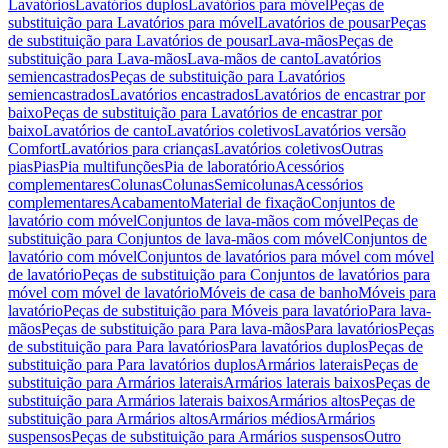
Lavatórios
Lavatórios duplos
Lavatórios para móvel
Peças de
substituição para Lavatórios para móvel
Lavatórios de pousar
Peças
de substituição para Lavatórios de pousar
Lava-mãos
Peças de
substituição para Lava-mãos
Lava-mãos de canto
Lavatórios
semiencastrados
Peças de substituição para Lavatórios
semiencastrados
Lavatórios encastrados
Lavatórios de encastrar por
baixo
Peças de substituição para Lavatórios de encastrar por
baixo
Lavatórios de canto
Lavatórios coletivos
Lavatórios versão
Comfort
Lavatórios para crianças
Lavatórios coletivos
Outras
pias
Pias
Pia multifunções
Pia de laboratório
Acessórios
complementares
Colunas
Colunas
Semicolunas
Acessórios
complementares
Acabamento
Material de fixação
Conjuntos de
lavatório com móvel
Conjuntos de lava-mãos com móvel
Peças de
substituição para Conjuntos de lava-mãos com móvel
Conjuntos de
lavatório com móvel
Conjuntos de lavatórios para móvel com móvel
de lavatório
Peças de substituição para Conjuntos de lavatórios para
móvel com móvel de lavatório
Móveis de casa de banho
Móveis para
lavatório
Peças de substituição para Móveis para lavatório
Para lava-
mãos
Peças de substituição para Para lava-mãos
Para lavatórios
Peças
de substituição para Para lavatórios
Para lavatórios duplos
Peças de
substituição para Para lavatórios duplos
Armários laterais
Peças de
substituição para Armários laterais
Armários laterais baixos
Peças de
substituição para Armários laterais baixos
Armários altos
Peças de
substituição para Armários altos
Armários médios
Armários
suspensos
Peças de substituição para Armários suspensos
Outro