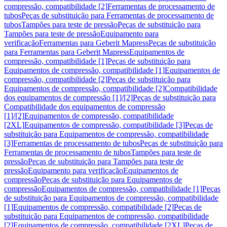
compressão, compatibilidade [2]
Ferramentas de processamento de
tubos
Peças de substituição para Ferramentas de processamento de
tubos
Tampões para teste de pressão
Peças de substituição para
Tampões para teste de pressão
Equipamento para
verificação
Ferramentas para Geberit Mapress
Peças de substituição
para Ferramentas para Geberit Mapress
Equipamentos de
compressão, compatibilidade [1]
Peças de substituição para
Equipamentos de compressão, compatibilidade [1]
Equipamentos de
compressão, compatibilidade [2]
Peças de substituição para
Equipamentos de compressão, compatibilidade [2]
Compatibilidade
dos equipamentos de compressão [1]/[2]
Peças de substituição para
Compatibilidade dos equipamentos de compressão
[1]/[2]
Equipamentos de compressão, compatibilidade
[2XL]
Equipamentos de compressão, compatibilidade [3]
Peças de
substituição para Equipamentos de compressão, compatibilidade
[3]
Ferramentas de processamento de tubos
Peças de substituição para
Ferramentas de processamento de tubos
Tampões para teste de
pressão
Peças de substituição para Tampões para teste de
pressão
Equipamento para verificação
Equipamentos de
compressão
Peças de substituição para Equipamentos de
compressão
Equipamentos de compressão, compatibilidade [1]
Peças
de substituição para Equipamentos de compressão, compatibilidade
[1]
Equipamentos de compressão, compatibilidade [2]
Peças de
substituição para Equipamentos de compressão, compatibilidade
[2]
Equipamentos de compressão, compatibilidade [2XL]
Peças de