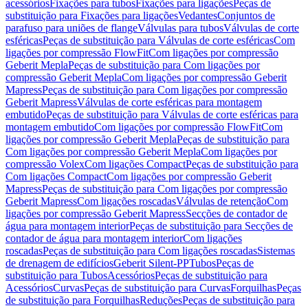
acessórios
Fixações para tubos
Fixações para ligações
Peças de
substituição para Fixações para ligações
Vedantes
Conjuntos de
parafuso para uniões de flange
Válvulas para tubos
Válvulas de corte
esféricas
Peças de substituição para Válvulas de corte esféricas
Com
ligações por compressão FlowFit
Com ligações por compressão
Geberit Mepla
Peças de substituição para Com ligações por
compressão Geberit Mepla
Com ligações por compressão Geberit
Mapress
Peças de substituição para Com ligações por compressão
Geberit Mapress
Válvulas de corte esféricas para montagem
embutido
Peças de substituição para Válvulas de corte esféricas para
montagem embutido
Com ligações por compressão FlowFit
Com
ligações por compressão Geberit Mepla
Peças de substituição para
Com ligações por compressão Geberit Mepla
Com ligações por
compressão Volex
Com ligações Compact
Peças de substituição para
Com ligações Compact
Com ligações por compressão Geberit
Mapress
Peças de substituição para Com ligações por compressão
Geberit Mapress
Com ligações roscadas
Válvulas de retenção
Com
ligações por compressão Geberit Mapress
Secções de contador de
água para montagem interior
Peças de substituição para Secções de
contador de água para montagem interior
Com ligações
roscadas
Peças de substituição para Com ligações roscadas
Sistemas
de drenagem de edifícios
Geberit Silent-PP
Tubos
Peças de
substituição para Tubos
Acessórios
Peças de substituição para
Acessórios
Curvas
Peças de substituição para Curvas
Forquilhas
Peças
de substituição para Forquilhas
Reduções
Peças de substituição para