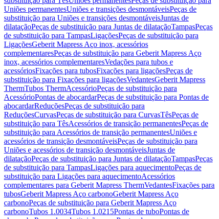
substituição para Tês
Uniões permanentes
Peças de substituição para
Uniões permanentes
Uniões e transições desmontáveis
Peças de
substituição para Uniões e transições desmontáveis
Juntas de
dilatação
Peças de substituição para Juntas de dilatação
Tampas
Peças
de substituição para Tampas
Ligações
Peças de substituição para
Ligações
Geberit Mapress Aço inox, acessórios
complementares
Peças de substituição para Geberit Mapress Aço
inox, acessórios complementares
Vedações para tubos e
acessórios
Fixações para tubos
Fixações para ligações
Peças de
substituição para Fixações para ligações
Vedantes
Geberit Mapress
Therm
Tubos Therm
Acessório
Peças de substituição para
Acessório
Pontas de abocardar
Peças de substituição para Pontas de
abocardar
Reduções
Peças de substituição para
Reduções
Curvas
Peças de substituição para Curvas
Tês
Peças de
substituição para Tês
Acessórios de transição permanentes
Peças de
substituição para Acessórios de transição permanentes
Uniões e
acessórios de transição desmontáveis
Peças de substituição para
Uniões e acessórios de transição desmontáveis
Juntas de
dilatação
Peças de substituição para Juntas de dilatação
Tampas
Peças
de substituição para Tampas
Ligações para aquecimento
Peças de
substituição para Ligações para aquecimento
Acessórios
complementares para Geberit Mapress Therm
Vedantes
Fixações para
tubos
Geberit Mapress Aço carbono
Geberit Mapress Aço
carbono
Peças de substituição para Geberit Mapress Aço
carbono
Tubos 1.0034
Tubos 1.0215
Pontas de tubo
Pontas de