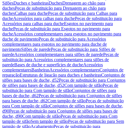
Sifões
Duches e banheiras
Duches
Drenagem ao chão para
duches
Peças de substituição para Drenagem ao chão para
duches
Calhas para duche
Peças de substituição para Calhas para
duche
Acessórios para calhas para duche
Peças de substituição para
Acessórios para calhas para duche
Esgotos no pavimento para
duche
Peças de substituição para Esgotos no pavimento para
duche
Acessórios complementares para esgotos no pavimento para
duche de pavimento
Peças de substituição para Acessórios
complementares para esgotos no pavimento para duche de
pavimento
Sifões de parede
Peças de substituição para Sifões de
parede
Acessórios complementares para sifões de parede
Peças de
substituição para Acessórios complementares para sifões de
parede
Bases de duche e superfícies de duche
Acessórios
complementares
Banheiras
Acessórios complementares
Conjuntos de
reparação
Estruturas de ligação para duches e banheiras
Conjuntos de
sifões para bases de duche, d52
Peças de substituição para Conjuntos
de sifões para bases de duche, d52
Com tampão de sifão
Peças de
substituição para Com tampão de sifão
Conjuntos de sifões para
bases de duche, d62
Peças de substituição para Conjuntos de sifões
para bases de duche, d62
Com tampão de sifão
Peças de substituição
para Com tampão de sifão
Conjuntos de sifões para bases de duche,
d90
Peças de substituição para Conjuntos de sifões para bases de
duche, d90
Com tampão de sifão
Peças de substituição para Com
tampão de sifão
Sem tampão de sifão
Peças de substituição para Sem
tampão de sifão
Acabamento
Peças de substituição para