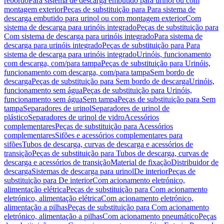
rebordo
Para sistema de descarga embutido para urinol ou com
montagem exterior
Peças de substituição para Para sistema de
descarga embutido para urinol ou com montagem exterior
Com
sistema de descarga para urinóis integrado
Peças de substituição para
Com sistema de descarga para urinóis integrado
Para sistema de
descarga para urinóis integrado
Peças de substituição para Para
sistema de descarga para urinóis integrado
Urinóis, funcionamento
com descarga, com/para tampa
Peças de substituição para Urinóis,
funcionamento com descarga, com/para tampa
Sem bordo de
descarga
Peças de substituição para Sem bordo de descarga
Urinóis,
funcionamento sem água
Peças de substituição para Urinóis,
funcionamento sem água
Sem tampa
Peças de substituição para Sem
tampa
Separadores de urinol
Separadores de urinol de
plástico
Separadores de urinol de vidro
Acessórios
complementares
Peças de substituição para Acessórios
complementares
Sifões e acessórios complementares para
sifões
Tubos de descarga, curvas de descarga e acessórios de
transição
Peças de substituição para Tubos de descarga, curvas de
descarga e acessórios de transição
Material de fixação
Distribuidor de
descarga
Sistemas de descarga para urinol
De interior
Peças de
substituição para De interior
Com acionamento eletrónico,
alimentação elétrica
Peças de substituição para Com acionamento
eletrónico, alimentação elétrica
Com acionamento eletrónico,
alimentação a pilhas
Peças de substituição para Com acionamento
eletrónico, alimentação a pilhas
Com acionamento pneumático
Peças