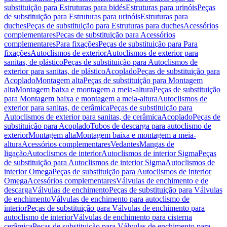
substituição para Estruturas para bidés
Estruturas para urinóis
Peças
de substituição para Estruturas para urinóis
Estruturas para
duches
Peças de substituição para Estruturas para duches
Acessórios
complementares
Peças de substituição para Acessórios
complementares
Para fixações
Peças de substituição para Para
fixações
Autoclismos de exterior
Autoclismos de exterior para
sanitas, de plástico
Peças de substituição para Autoclismos de
exterior para sanitas, de plástico
Acoplado
Peças de substituição para
Acoplado
Montagem alta
Peças de substituição para Montagem
alta
Montagem baixa e montagem a meia-altura
Peças de substituição
para Montagem baixa e montagem a meia-altura
Autoclismos de
exterior para sanitas, de cerâmica
Peças de substituição para
Autoclismos de exterior para sanitas, de cerâmica
Acoplado
Peças de
substituição para Acoplado
Tubos de descarga para autoclismo de
exterior
Montagem alta
Montagem baixa e montagem a meia-
altura
Acessórios complementares
Vedantes
Mangas de
ligação
Autoclismos de interior
Autoclismos de interior Sigma
Peças
de substituição para Autoclismos de interior Sigma
Autoclismos de
interior Omega
Peças de substituição para Autoclismos de interior
Omega
Acessórios complementares
Válvulas de enchimento e de
descarga
Válvulas de enchimento
Peças de substituição para Válvulas
de enchimento
Válvulas de enchimento para autoclismo de
interior
Peças de substituição para Válvulas de enchimento para
autoclismo de interior
Válvulas de enchimento para cisterna
cerâmica
Peças de substituição para Válvulas de enchimento para