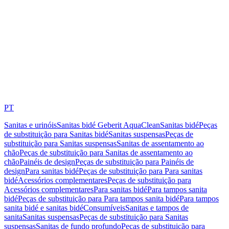
PT
Sanitas e urinóis
Sanitas bidé Geberit AquaClean
Sanitas bidé
Peças
de substituição para Sanitas bidé
Sanitas suspensas
Peças de
substituição para Sanitas suspensas
Sanitas de assentamento ao
chão
Peças de substituição para Sanitas de assentamento ao
chão
Painéis de design
Peças de substituição para Painéis de
design
Para sanitas bidé
Peças de substituição para Para sanitas
bidé
Acessórios complementares
Peças de substituição para
Acessórios complementares
Para sanitas bidé
Para tampos sanita
bidé
Peças de substituição para Para tampos sanita bidé
Para tampos
sanita bidé e sanitas bidé
Consumíveis
Sanitas e tampos de
sanita
Sanitas suspensas
Peças de substituição para Sanitas
suspensas
Sanitas de fundo profundo
Peças de substituição para