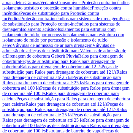
abraçadeiras
Tampas
Vedantes
Consumíveis
Proteção contra incêndios,
isolamento acústico e proteção contra humidade
Proteção contra
incêndios
Peças de substituição para Proteção contra
incêndios
Proteção contra-incêndios para sistemas de drenagem
Peças
de substituição para Proteção contra-incêndios para sistemas de
drenagem
Isolamento acústico
Isolamentos para estrutura com
isolamento de ruído por percussão
Isolamentos para estrutura com
isolamento de ruído por percussão e isolamento de ruído
aéreo
Válvulas de admissão de ar para drenagem
Válvulas de
admissão de ar
Peças de substituição para Válvulas de admissão de
ar
Drenagem de cobertura Geberit Pluvia
Ralos para drenagem de
cobertura
Peças de substituição para Ralos para drenagem de
cobertura
Ralos para drenagem de cobertura até 12 l/s
Peças de
substituição para Ralos para drenagem de cobertura até 12 l/s
Ralos
para drenagem de cobertura até 25 l/s
Peças de substituição para
Ralos para drenagem de cobertura até 25 l/s
Ralos para drenagem de
cobertura até 100 l/s
Peças de substituição para Ralos para drenagem
de cobertura até 100 l/s
Ralos para drenagem de cobertura para
caleiras
Peças de substituição para Ralos para drenagem de cobertura
para caleiras
Ralos para drenagem de cobertura até 12 l/s
Peças de
substituição para Ralos para drenagem de cobertura até 12 l/s
Ralos
para drenagem de cobertura até 25 l/s
Peças de substituição para
Ralos para drenagem de cobertura até 25 l/s
Ralos para drenagem de
cobertura até 100 l/s
Peças de substituição para Ralos para drenagem
de cobertura até 100 l/s
Estruturas de barreira de vapor
Peças de