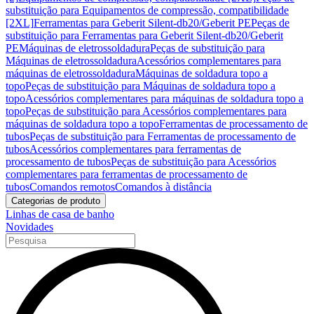
substituição para Equipamentos de compressão, compatibilidade
[2XL]
Ferramentas para Geberit Silent-db20/Geberit PE
Peças de
substituição para Ferramentas para Geberit Silent-db20/Geberit
PE
Máquinas de eletrossoldadura
Peças de substituição para
Máquinas de eletrossoldadura
Acessórios complementares para
máquinas de eletrossoldadura
Máquinas de soldadura topo a
topo
Peças de substituição para Máquinas de soldadura topo a
topo
Acessórios complementares para máquinas de soldadura topo a
topo
Peças de substituição para Acessórios complementares para
máquinas de soldadura topo a topo
Ferramentas de processamento de
tubos
Peças de substituição para Ferramentas de processamento de
tubos
Acessórios complementares para ferramentas de
processamento de tubos
Peças de substituição para Acessórios
complementares para ferramentas de processamento de
tubos
Comandos remotos
Comandos à distância
Categorias de produto
Linhas de casa de banho
Novidades