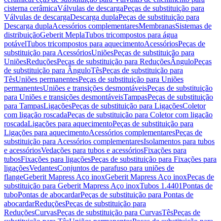
cisterna cerâmica
Válvulas de descarga
Peças de substituição para
Válvulas de descarga
Descarga dupla
Peças de substituição para
Descarga dupla
Acessórios complementares
Membranas
Sistemas de
distribuição
Geberit Mepla
Tubos tricompostos para água
potável
Tubos tricompostos para aquecimento
Acessórios
Peças de
substituição para Acessórios
Uniões
Peças de substituição para
Uniões
Reduções
Peças de substituição para Reduções
Ângulo
Peças
de substituição para Ângulo
Tês
Peças de substituição para
Tês
Uniões permanentes
Peças de substituição para Uniões
permanentes
Uniões e transições desmontáveis
Peças de substituição
para Uniões e transições desmontáveis
Tampas
Peças de substituição
para Tampas
Ligações
Peças de substituição para Ligações
Coletor
com ligação roscada
Peças de substituição para Coletor com ligação
roscada
Ligações para aquecimento
Peças de substituição para
Ligações para aquecimento
Acessórios complementares
Peças de
substituição para Acessórios complementares
Isolamentos para tubos
e acessórios
Vedações para tubos e acessórios
Fixações para
tubos
Fixações para ligações
Peças de substituição para Fixações para
ligações
Vedantes
Conjuntos de parafuso para uniões de
flange
Geberit Mapress Aço inox
Geberit Mapress Aço inox
Peças de
substituição para Geberit Mapress Aço inox
Tubos 1.4401
Pontas de
tubo
Pontas de abocardar
Peças de substituição para Pontas de
abocardar
Reduções
Peças de substituição para
Reduções
Curvas
Peças de substituição para Curvas
Tês
Peças de