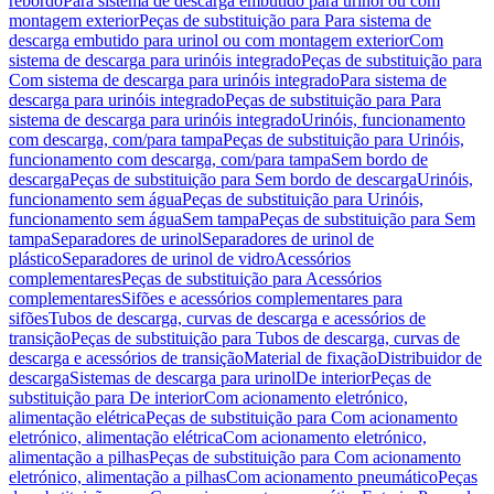
rebordo
Para sistema de descarga embutido para urinol ou com
montagem exterior
Peças de substituição para Para sistema de
descarga embutido para urinol ou com montagem exterior
Com
sistema de descarga para urinóis integrado
Peças de substituição para
Com sistema de descarga para urinóis integrado
Para sistema de
descarga para urinóis integrado
Peças de substituição para Para
sistema de descarga para urinóis integrado
Urinóis, funcionamento
com descarga, com/para tampa
Peças de substituição para Urinóis,
funcionamento com descarga, com/para tampa
Sem bordo de
descarga
Peças de substituição para Sem bordo de descarga
Urinóis,
funcionamento sem água
Peças de substituição para Urinóis,
funcionamento sem água
Sem tampa
Peças de substituição para Sem
tampa
Separadores de urinol
Separadores de urinol de
plástico
Separadores de urinol de vidro
Acessórios
complementares
Peças de substituição para Acessórios
complementares
Sifões e acessórios complementares para
sifões
Tubos de descarga, curvas de descarga e acessórios de
transição
Peças de substituição para Tubos de descarga, curvas de
descarga e acessórios de transição
Material de fixação
Distribuidor de
descarga
Sistemas de descarga para urinol
De interior
Peças de
substituição para De interior
Com acionamento eletrónico,
alimentação elétrica
Peças de substituição para Com acionamento
eletrónico, alimentação elétrica
Com acionamento eletrónico,
alimentação a pilhas
Peças de substituição para Com acionamento
eletrónico, alimentação a pilhas
Com acionamento pneumático
Peças