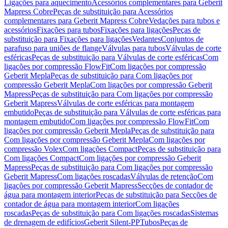
Ligações para aquecimento
Acessórios complementares para Geberit
Mapress Cobre
Peças de substituição para Acessórios
complementares para Geberit Mapress Cobre
Vedações para tubos e
acessórios
Fixações para tubos
Fixações para ligações
Peças de
substituição para Fixações para ligações
Vedantes
Conjuntos de
parafuso para uniões de flange
Válvulas para tubos
Válvulas de corte
esféricas
Peças de substituição para Válvulas de corte esféricas
Com
ligações por compressão FlowFit
Com ligações por compressão
Geberit Mepla
Peças de substituição para Com ligações por
compressão Geberit Mepla
Com ligações por compressão Geberit
Mapress
Peças de substituição para Com ligações por compressão
Geberit Mapress
Válvulas de corte esféricas para montagem
embutido
Peças de substituição para Válvulas de corte esféricas para
montagem embutido
Com ligações por compressão FlowFit
Com
ligações por compressão Geberit Mepla
Peças de substituição para
Com ligações por compressão Geberit Mepla
Com ligações por
compressão Volex
Com ligações Compact
Peças de substituição para
Com ligações Compact
Com ligações por compressão Geberit
Mapress
Peças de substituição para Com ligações por compressão
Geberit Mapress
Com ligações roscadas
Válvulas de retenção
Com
ligações por compressão Geberit Mapress
Secções de contador de
água para montagem interior
Peças de substituição para Secções de
contador de água para montagem interior
Com ligações
roscadas
Peças de substituição para Com ligações roscadas
Sistemas
de drenagem de edifícios
Geberit Silent-PP
Tubos
Peças de