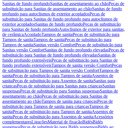
Sanitas de fundo profundo
Sanitas de assentamento ao chão
Peças de
substituição para Sanitas de assentamento ao chão
Sanitas de fundo
profundo para autoclismos de exterior acoplados
Peças de
substituição para Sanitas de fundo profundo para autoclismos de
exterior acoplados
Sanitas de fundo profundo
Peças de substituição
para Sanitas de fundo profundo
Autoclismos de exterior para sanitas,
de cerâmica
Acoplado
Tampos de sanita
Peças de substituição para
Tampos de sanita
Tampos de sanita
Peças de substituição para
Tampos de sanita
Sanitas versão Comfort
Peças de substituição para
Sanitas versão Comfort
Sanitas de fundo profundo elevadas
Peças de
substituição para Sanitas de fundo profundo elevadas
Sanitas de
fundo profundo extensíveis
Peças de substituição para Sanitas de
fundo profundo extensíveis
Tampos de sanita versão Comfort
Peças
de substituição para Tampos de sanita versão Comfort
Tampos de
sanita
Peças de substituição para Tampos de sanita
Assentos de
sanita
Peças de substituição para Assentos de sanita
Sanitas para
crianças
Peças de substituição para Sanitas para crianças
Sanitas
suspensas
Peças de substituição para Sanitas suspensas
Sanitas de
assentamento ao chão
Peças de substituição para Sanitas de
assentamento ao chão
Tampos de sanita para crianças
Peças de
substituição para Tampos de sanita para crianças
Tampos de
sanita
Peças de substituição para Tampos de sanita
Assentos de
sanita
Peças de substituição para Assentos de sanita
Acessórios
complementares
Ligações
Material de fixação
Bidés
Bidés
suspensos
Peças de substituição para Bidés suspensos
Bidés ao