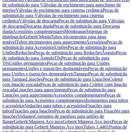
de substituição para Válvulas de enchimento para autoclismo de
interior
Válvulas de enchimento para cisterna cerâmica
Peças de
substituição para Válvulas de enchimento para cisterna
cerâmica
Válvulas de descarga
Peças de substituição para Válvulas
de descarga
Descarga dupla
Peças de substituição para Descarga
dupla
Acessórios complementares
Membranas
Sistemas de
distribuição
Geberit Mepla
Tubos tricompostos para água
potável
Tubos tricompostos para aquecimento
Acessórios
Peças de
substituição para Acessórios
Uniões
Peças de substituição para
Uniões
Reduções
Peças de substituição para Reduções
Ângulo
Peças
de substituição para Ângulo
Tês
Peças de substituição para
Tês
Uniões permanentes
Peças de substituição para Uniões
permanentes
Uniões e transições desmontáveis
Peças de substituição
para Uniões e transições desmontáveis
Tampas
Peças de substituição
para Tampas
Ligações
Peças de substituição para Ligações
Coletor
com ligação roscada
Peças de substituição para Coletor com ligação
roscada
Ligações para aquecimento
Peças de substituição para
Ligações para aquecimento
Acessórios complementares
Peças de
substituição para Acessórios complementares
Isolamentos para tubos
e acessórios
Vedações para tubos e acessórios
Fixações para
tubos
Fixações para ligações
Peças de substituição para Fixações para
ligações
Vedantes
Conjuntos de parafuso para uniões de
flange
Geberit Mapress Aço inox
Geberit Mapress Aço inox
Peças de
substituição para Geberit Mapress Aço inox
Tubos 1.4401
Pontas de