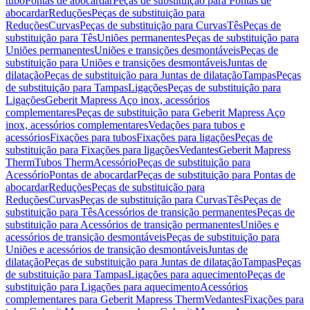
tubo
Pontas de abocardar
Peças de substituição para Pontas de
abocardar
Reduções
Peças de substituição para
Reduções
Curvas
Peças de substituição para Curvas
Tês
Peças de
substituição para Tês
Uniões permanentes
Peças de substituição para
Uniões permanentes
Uniões e transições desmontáveis
Peças de
substituição para Uniões e transições desmontáveis
Juntas de
dilatação
Peças de substituição para Juntas de dilatação
Tampas
Peças
de substituição para Tampas
Ligações
Peças de substituição para
Ligações
Geberit Mapress Aço inox, acessórios
complementares
Peças de substituição para Geberit Mapress Aço
inox, acessórios complementares
Vedações para tubos e
acessórios
Fixações para tubos
Fixações para ligações
Peças de
substituição para Fixações para ligações
Vedantes
Geberit Mapress
Therm
Tubos Therm
Acessório
Peças de substituição para
Acessório
Pontas de abocardar
Peças de substituição para Pontas de
abocardar
Reduções
Peças de substituição para
Reduções
Curvas
Peças de substituição para Curvas
Tês
Peças de
substituição para Tês
Acessórios de transição permanentes
Peças de
substituição para Acessórios de transição permanentes
Uniões e
acessórios de transição desmontáveis
Peças de substituição para
Uniões e acessórios de transição desmontáveis
Juntas de
dilatação
Peças de substituição para Juntas de dilatação
Tampas
Peças
de substituição para Tampas
Ligações para aquecimento
Peças de
substituição para Ligações para aquecimento
Acessórios
complementares para Geberit Mapress Therm
Vedantes
Fixações para