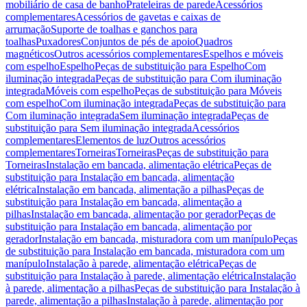
mobiliário de casa de banho
Prateleiras de parede
Acessórios
complementares
Acessórios de gavetas e caixas de
arrumação
Suporte de toalhas e ganchos para
toalhas
Puxadores
Conjuntos de pés de apoio
Quadros
magnéticos
Outros acessórios complementares
Espelhos e móveis
com espelho
Espelho
Peças de substituição para Espelho
Com
iluminação integrada
Peças de substituição para Com iluminação
integrada
Móveis com espelho
Peças de substituição para Móveis
com espelho
Com iluminação integrada
Peças de substituição para
Com iluminação integrada
Sem iluminação integrada
Peças de
substituição para Sem iluminação integrada
Acessórios
complementares
Elementos de luz
Outros acessórios
complementares
Torneiras
Torneiras
Peças de substituição para
Torneiras
Instalação em bancada, alimentação elétrica
Peças de
substituição para Instalação em bancada, alimentação
elétrica
Instalação em bancada, alimentação a pilhas
Peças de
substituição para Instalação em bancada, alimentação a
pilhas
Instalação em bancada, alimentação por gerador
Peças de
substituição para Instalação em bancada, alimentação por
gerador
Instalação em bancada, misturadora com um manípulo
Peças
de substituição para Instalação em bancada, misturadora com um
manípulo
Instalação à parede, alimentação elétrica
Peças de
substituição para Instalação à parede, alimentação elétrica
Instalação
à parede, alimentação a pilhas
Peças de substituição para Instalação à
parede, alimentação a pilhas
Instalação à parede, alimentação por