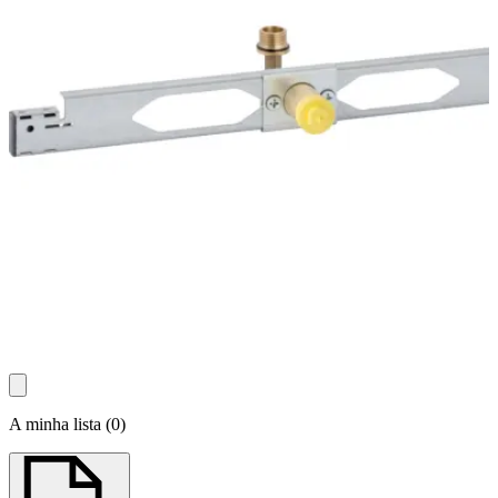
A minha lista
(
0
)