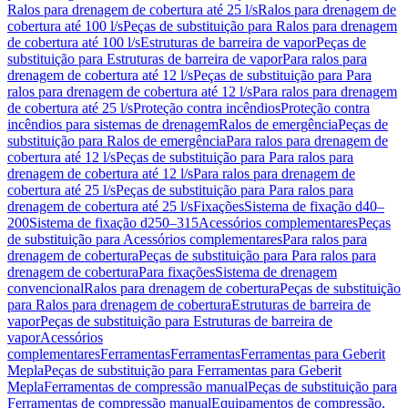
Ralos para drenagem de cobertura até 25 l/s
Ralos para drenagem de
cobertura até 100 l/s
Peças de substituição para Ralos para drenagem
de cobertura até 100 l/s
Estruturas de barreira de vapor
Peças de
substituição para Estruturas de barreira de vapor
Para ralos para
drenagem de cobertura até 12 l/s
Peças de substituição para Para
ralos para drenagem de cobertura até 12 l/s
Para ralos para drenagem
de cobertura até 25 l/s
Proteção contra incêndios
Proteção contra
incêndios para sistemas de drenagem
Ralos de emergência
Peças de
substituição para Ralos de emergência
Para ralos para drenagem de
cobertura até 12 l/s
Peças de substituição para Para ralos para
drenagem de cobertura até 12 l/s
Para ralos para drenagem de
cobertura até 25 l/s
Peças de substituição para Para ralos para
drenagem de cobertura até 25 l/s
Fixações
Sistema de fixação d40–
200
Sistema de fixação d250–315
Acessórios complementares
Peças
de substituição para Acessórios complementares
Para ralos para
drenagem de cobertura
Peças de substituição para Para ralos para
drenagem de cobertura
Para fixações
Sistema de drenagem
convencional
Ralos para drenagem de cobertura
Peças de substituição
para Ralos para drenagem de cobertura
Estruturas de barreira de
vapor
Peças de substituição para Estruturas de barreira de
vapor
Acessórios
complementares
Ferramentas
Ferramentas
Ferramentas para Geberit
Mepla
Peças de substituição para Ferramentas para Geberit
Mepla
Ferramentas de compressão manual
Peças de substituição para
Ferramentas de compressão manual
Equipamentos de compressão,