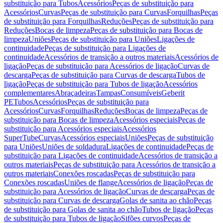
substituição para Tubos
Acessórios
Peças de substituição para
Acessórios
Curvas
Peças de substituição para Curvas
Forquilhas
Peças
de substituição para Forquilhas
Reduções
Peças de substituição para
Reduções
Bocas de limpeza
Peças de substituição para Bocas de
limpeza
Uniões
Peças de substituição para Uniões
Ligações de
continuidade
Peças de substituição para Ligações de
continuidade
Acessórios de transição a outros materiais
Acessórios de
ligação
Peças de substituição para Acessórios de ligação
Curvas de
descarga
Peças de substituição para Curvas de descarga
Tubos de
ligação
Peças de substituição para Tubos de ligação
Acessórios
complementares
Abraçadeiras
Tampas
Consumíveis
Geberit
PE
Tubos
Acessórios
Peças de substituição para
Acessórios
Curvas
Forquilhas
Reduções
Bocas de limpeza
Peças de
substituição para Bocas de limpeza
Acessórios especiais
Peças de
substituição para Acessórios especiais
Acessórios
SuperTube
Curvas
Acessórios especiais
Uniões
Peças de substituição
para Uniões
Uniões de soldadura
Ligações de continuidade
Peças de
substituição para Ligações de continuidade
Acessórios de transição a
outros materiais
Peças de substituição para Acessórios de transição a
outros materiais
Conexões roscadas
Peças de substituição para
Conexões roscadas
Uniões de flange
Acessórios de ligação
Peças de
substituição para Acessórios de ligação
Curvas de descarga
Peças de
substituição para Curvas de descarga
Golas de sanita ao chão
Peças
de substituição para Golas de sanita ao chão
Tubos de ligação
Peças
de substituição para Tubos de ligação
Sifões curvos
Peças de