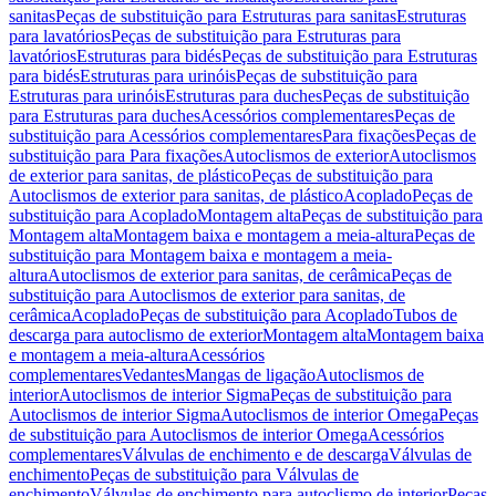
sanitas
Peças de substituição para Estruturas para sanitas
Estruturas
para lavatórios
Peças de substituição para Estruturas para
lavatórios
Estruturas para bidés
Peças de substituição para Estruturas
para bidés
Estruturas para urinóis
Peças de substituição para
Estruturas para urinóis
Estruturas para duches
Peças de substituição
para Estruturas para duches
Acessórios complementares
Peças de
substituição para Acessórios complementares
Para fixações
Peças de
substituição para Para fixações
Autoclismos de exterior
Autoclismos
de exterior para sanitas, de plástico
Peças de substituição para
Autoclismos de exterior para sanitas, de plástico
Acoplado
Peças de
substituição para Acoplado
Montagem alta
Peças de substituição para
Montagem alta
Montagem baixa e montagem a meia-altura
Peças de
substituição para Montagem baixa e montagem a meia-
altura
Autoclismos de exterior para sanitas, de cerâmica
Peças de
substituição para Autoclismos de exterior para sanitas, de
cerâmica
Acoplado
Peças de substituição para Acoplado
Tubos de
descarga para autoclismo de exterior
Montagem alta
Montagem baixa
e montagem a meia-altura
Acessórios
complementares
Vedantes
Mangas de ligação
Autoclismos de
interior
Autoclismos de interior Sigma
Peças de substituição para
Autoclismos de interior Sigma
Autoclismos de interior Omega
Peças
de substituição para Autoclismos de interior Omega
Acessórios
complementares
Válvulas de enchimento e de descarga
Válvulas de
enchimento
Peças de substituição para Válvulas de
enchimento
Válvulas de enchimento para autoclismo de interior
Peças