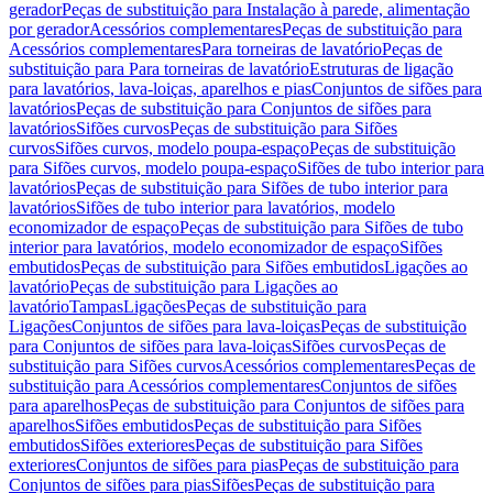
gerador
Peças de substituição para Instalação à parede, alimentação
por gerador
Acessórios complementares
Peças de substituição para
Acessórios complementares
Para torneiras de lavatório
Peças de
substituição para Para torneiras de lavatório
Estruturas de ligação
para lavatórios, lava-loiças, aparelhos e pias
Conjuntos de sifões para
lavatórios
Peças de substituição para Conjuntos de sifões para
lavatórios
Sifões curvos
Peças de substituição para Sifões
curvos
Sifões curvos, modelo poupa-espaço
Peças de substituição
para Sifões curvos, modelo poupa-espaço
Sifões de tubo interior para
lavatórios
Peças de substituição para Sifões de tubo interior para
lavatórios
Sifões de tubo interior para lavatórios, modelo
economizador de espaço
Peças de substituição para Sifões de tubo
interior para lavatórios, modelo economizador de espaço
Sifões
embutidos
Peças de substituição para Sifões embutidos
Ligações ao
lavatório
Peças de substituição para Ligações ao
lavatório
Tampas
Ligações
Peças de substituição para
Ligações
Conjuntos de sifões para lava-loiças
Peças de substituição
para Conjuntos de sifões para lava-loiças
Sifões curvos
Peças de
substituição para Sifões curvos
Acessórios complementares
Peças de
substituição para Acessórios complementares
Conjuntos de sifões
para aparelhos
Peças de substituição para Conjuntos de sifões para
aparelhos
Sifões embutidos
Peças de substituição para Sifões
embutidos
Sifões exteriores
Peças de substituição para Sifões
exteriores
Conjuntos de sifões para pias
Peças de substituição para
Conjuntos de sifões para pias
Sifões
Peças de substituição para