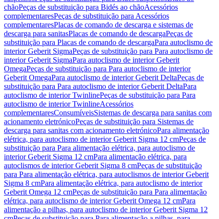
chão
Peças de substituição para Bidés ao chão
Acessórios
complementares
Peças de substituição para Acessórios
complementares
Placas de comando de descarga e sistemas de
descarga para sanitas
Placas de comando de descarga
Peças de
substituição para Placas de comando de descarga
Para autoclismo de
interior Geberit Sigma
Peças de substituição para Para autoclismo de
interior Geberit Sigma
Para autoclismo de interior Geberit
Omega
Peças de substituição para Para autoclismo de interior
Geberit Omega
Para autoclismo de interior Geberit Delta
Peças de
substituição para Para autoclismo de interior Geberit Delta
Para
autoclismo de interior Twinline
Peças de substituição para Para
autoclismo de interior Twinline
Acessórios
complementares
Consumíveis
Sistemas de descarga para sanitas com
acionamento eletrónico
Peças de substituição para Sistemas de
descarga para sanitas com acionamento eletrónico
Para alimentação
elétrica, para autoclismo de interior Geberit Sigma 12 cm
Peças de
substituição para Para alimentação elétrica, para autoclismo de
interior Geberit Sigma 12 cm
Para alimentação elétrica, para
autoclismos de interior Geberit Sigma 8 cm
Peças de substituição
para Para alimentação elétrica, para autoclismos de interior Geberit
Sigma 8 cm
Para alimentação elétrica, para autoclismo de interior
Geberit Omega 12 cm
Peças de substituição para Para alimentação
elétrica, para autoclismo de interior Geberit Omega 12 cm
Para
alimentação a pilhas, para autoclismo de interior Geberit Sigma 12
cm
Peças de substituição para Para alimentação a pilhas, para