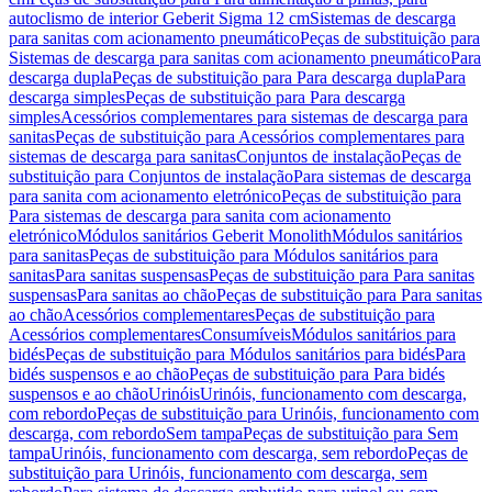
autoclismo de interior Geberit Sigma 12 cm
Sistemas de descarga
para sanitas com acionamento pneumático
Peças de substituição para
Sistemas de descarga para sanitas com acionamento pneumático
Para
descarga dupla
Peças de substituição para Para descarga dupla
Para
descarga simples
Peças de substituição para Para descarga
simples
Acessórios complementares para sistemas de descarga para
sanitas
Peças de substituição para Acessórios complementares para
sistemas de descarga para sanitas
Conjuntos de instalação
Peças de
substituição para Conjuntos de instalação
Para sistemas de descarga
para sanita com acionamento eletrónico
Peças de substituição para
Para sistemas de descarga para sanita com acionamento
eletrónico
Módulos sanitários Geberit Monolith
Módulos sanitários
para sanitas
Peças de substituição para Módulos sanitários para
sanitas
Para sanitas suspensas
Peças de substituição para Para sanitas
suspensas
Para sanitas ao chão
Peças de substituição para Para sanitas
ao chão
Acessórios complementares
Peças de substituição para
Acessórios complementares
Consumíveis
Módulos sanitários para
bidés
Peças de substituição para Módulos sanitários para bidés
Para
bidés suspensos e ao chão
Peças de substituição para Para bidés
suspensos e ao chão
Urinóis
Urinóis, funcionamento com descarga,
com rebordo
Peças de substituição para Urinóis, funcionamento com
descarga, com rebordo
Sem tampa
Peças de substituição para Sem
tampa
Urinóis, funcionamento com descarga, sem rebordo
Peças de
substituição para Urinóis, funcionamento com descarga, sem