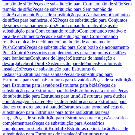
tampão de sifão
Peças de substituição para Com tampão de sifão
Sem
tampão de sifão
Peças de substituição para Sem tampão de
sifão
Acabamento
Peças de substituição para Acabamento
Conjuntos
de sifões para banheiras, d52
Peças de substituição para Conjuntos
de sifões para banheiras, d52
Com comando rotativo
Peças de
substituição para Com comando rotativo
Com comando rotativo e
bica de enchimento
Peças de substituição para Com comando
rotativo e bica de enchimento
Com botão de acionamento
PushControl
Peças de substituição para Com botão de acionamento
PushControl
Acessórios complementares para conjuntos de sifões
para banheiras
Conjuntos de ligação
Sistemas de instalação e
descarga
Geberit Duofix
Sistemas de parede
Painéis
Estruturas de
instalação
Peças de substituição para Estruturas de
instalação
Estruturas para sanitas
Peças de substituição para
Estruturas para sanitas
Estruturas para lavatórios
Peças de substituição
para Estruturas para lavatórios
Estruturas para bidés
Peças de
substituição para Estruturas para bidés
Estruturas para urinóis
Peças
de substituição para Estruturas para urinóis
Estruturas para duches
com drenagem à parede
Peças de substituição para Estruturas para
duches com drenagem à parede
Estruturas para torneiras
Peças de
substituição para Estruturas para torneiras
Estruturas para
cargas
Peças de substituição para Estruturas para cargas
Acessórios
complementares
Peças de substituição para Acessórios
complementares
Geberit Kombifix
Estruturas de instalação
Peças de
substituição para Estruturas de instalação
Estruturas para