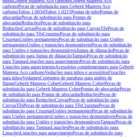
tubos
Geberit Mapress Aço carbono
Geberit Mapress Aço
carbono
Peças de substituição para Geberit Mapress Aço
carbono
Tubos 1.0034
Tubos 1.0215
Pontas de tubo
Pontas de
abocardar
Peças de substituição para Pontas de
abocardar
Reduções
Peças de substituição para
Reduções
Curvas
Peças de substituição para Curvas
Tês
Peças de
substituição para Tês
Cruzetas
Peças de substituição para
Cruzetas
Uniões permanentes
Peças de substituição para Uniões
permanentes
Uniões e transições desmontáveis
Peças de substituição
para Uniões e transições desmontáveis
Juntas de dilatação
Peças de
substituição para Juntas de dilatação
Tampas
Peças de substituição
para Tampas
Ligações para aquecimento
Peças de substituição para
Ligações para aquecimento
Acessórios complementares para Geberit
Mapress Aço carbono
Vedações para tubos e acessórios
Fixações
para tubos
Vedantes
Conjuntos de parafuso para uniões de
flange
Geberit Mapress Cobre
Geberit Mapress Cobre
Peças de
substituição para Geberit Mapress Cobre
Pontas de abocardar
Peças
de substituição para Pontas de abocardar
Reduções
Peças de
substituição para Reduções
Curvas
Peças de substituição para
Curvas
Tês
Peças de substituição para Tês
Cruzetas
Peças de
substituição para Cruzetas
Uniões permanentes
Peças de substituição
para Uniões permanentes
Uniões e transições desmontáveis
Peças de
substituição para Uniões e transições desmontáveis
Tampas
Peças de
substituição para Tampas
Ligações
Peças de substituição para
Ligações
Ligações para aquecimento
Peças de substituição para