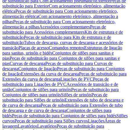
de substituição para Com acionamento pneumático
Exterior
Peças de
substituição para Exterior
Com acionamento eletrónico, alimentação
elétrica
Peças de substituição para Com acionamento eletrónico,
alimentação elétrica
Com acionamento eletrónico, alimentação a
pilhas
Peças de substituição para Com acionamento eletrónico,
alimentação a pilhas
Acessórios complementares
Peças de
substituição para Acessórios complementares
Kits de estrutura e de
substituição
Peças de substituição para Kits de estrutura e de
substituição
Tubos de descarga, curvas de descarga e acessórios de
transição
Placas de acesso
Comandos remotos
Estruturas de ligação
para sanitas, urinóis e bidés
Conjuntos de sifões para sanitas e
pias
Peças de substituição para Conjuntos de sifões para sanitas e
pias
Curvas de descarga
Peças de substituição para Curvas de
descarga
Conjuntos de ligação
Peças de substituição para Conjuntos
de ligação
Extensões da curva de descarga
Peças de substituição para
Extensões da curva de descarga
Ligações de PVC
Peças de
substituição para Ligações de PVC
Acessórios de transição e de
união
Conjuntos de sifões para urinóis
Peças de substituição para
Conjuntos de sifões para urinóis
Sifões de urinóis
Peças de
substituição para Sifões de urinóis
Extensões de tubo de descarga e
de curva de descarga
Peças de substituição para Extensões de tubo
de descarga e de curva de descarga
Conjuntos de sifões para
bidés
Peças de substituição para Conjuntos de sifões para bidés
Sifões
curvos
Peças de substituição para Sifões curvos
Ligações
Áreas de
lavagem
Lavatórios
Lavatórios
Peças de substituição para