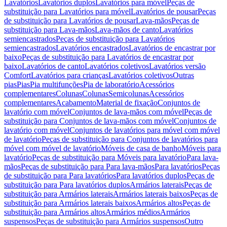
Lavatórios
Lavatórios duplos
Lavatórios para móvel
Peças de
substituição para Lavatórios para móvel
Lavatórios de pousar
Peças
de substituição para Lavatórios de pousar
Lava-mãos
Peças de
substituição para Lava-mãos
Lava-mãos de canto
Lavatórios
semiencastrados
Peças de substituição para Lavatórios
semiencastrados
Lavatórios encastrados
Lavatórios de encastrar por
baixo
Peças de substituição para Lavatórios de encastrar por
baixo
Lavatórios de canto
Lavatórios coletivos
Lavatórios versão
Comfort
Lavatórios para crianças
Lavatórios coletivos
Outras
pias
Pias
Pia multifunções
Pia de laboratório
Acessórios
complementares
Colunas
Colunas
Semicolunas
Acessórios
complementares
Acabamento
Material de fixação
Conjuntos de
lavatório com móvel
Conjuntos de lava-mãos com móvel
Peças de
substituição para Conjuntos de lava-mãos com móvel
Conjuntos de
lavatório com móvel
Conjuntos de lavatórios para móvel com móvel
de lavatório
Peças de substituição para Conjuntos de lavatórios para
móvel com móvel de lavatório
Móveis de casa de banho
Móveis para
lavatório
Peças de substituição para Móveis para lavatório
Para lava-
mãos
Peças de substituição para Para lava-mãos
Para lavatórios
Peças
de substituição para Para lavatórios
Para lavatórios duplos
Peças de
substituição para Para lavatórios duplos
Armários laterais
Peças de
substituição para Armários laterais
Armários laterais baixos
Peças de
substituição para Armários laterais baixos
Armários altos
Peças de
substituição para Armários altos
Armários médios
Armários
suspensos
Peças de substituição para Armários suspensos
Outro