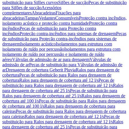
substituição para Sifões curvos
Sifões de sucção
Peças de substituição
para Sifões de sucção
Acessórios
complementares
Abraçadeiras
Fixações para
abraçadeiras
Tampas
Vedantes
Consumíveis
Proteção contra incêndios,
isolamento acústico e proteção contra humidade
Proteção contra
incêndios
Peças de substituição para Proteção contra
incêndios
Proteção contra-incêndios para sistemas de drenagem
Peças
de substituição para Proteção contra-incêndios para sistemas de
drenagem
Isolamento acústico
Isolamentos para estrutura com
isolamento de ruído por percussão
Isolamentos para estrutura com
isolamento de ruído por percussão e isolamento de ruído
aéreo
Válvulas de admissão de ar para drenagem
Válvulas de
admissão de ar
Peças de substituição para Válvulas de admissão de
ar
Drenagem de cobertura Geberit Pluvia
Ralos para drenagem de
cobertura
Peças de substituição para Ralos para drenagem de
cobertura
Ralos para drenagem de cobertura até 12 l/s
Peças de
substituição para Ralos para drenagem de cobertura até 12 l/s
Ralos
para drenagem de cobertura até 25 l/s
Peças de substituição para
Ralos para drenagem de cobertura até 25 l/s
Ralos para drenagem de
cobertura até 100 l/s
Peças de substituição para Ralos para drenagem
de cobertura até 100 l/s
Ralos para drenagem de cobertura para
caleiras
Peças de substituição para Ralos para drenagem de cobertura
para caleiras
Ralos para drenagem de cobertura até 12 l/s
Peças de
substituição para Ralos para drenagem de cobertura até 12 l/s
Ralos
para drenagem de cobertura até 25 l/s
Peças de substituição para