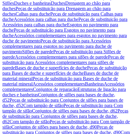
Sifões
Duches e banheiras
Duches
Drenagem ao chão para
duches
Peças de substituição para Drenagem ao chão para
duches
Calhas para duche
Peças de substituição para Calhas para
duche
Acessórios para calhas para duche
Peças de substituição para
Acessórios para calhas para duche
Esgotos no pavimento para
duche
Peças de substituição para Esgotos no pavimento para
duche
Acessórios complementares para esgotos no pavimento para
duche de pavimento
Peças de substituição para Acessórios
complementares para esgotos no pavimento para duche de
pavimento
Sifões de parede
Peças de substituição para Sifões de
parede
Acessórios complementares para sifões de parede
Peças de
substituição para Acessórios complementares para sifões de
parede
Bases de duche e superfícies de duche
Peças de substituição
para Bases de duche e superfícies de duche
Bases de duche de
material mineral
Peças de substituição para Bases de duche de
material mineral
Acessórios complementares
Banheiras
Acessórios
complementares
Conjuntos de reparação
Estruturas de ligação para
duches e banheiras
Conjuntos de sifões para bases de duche,
d52
Peças de substituição para Conjuntos de sifões para bases de
duche, d52
Com tampão de sifão
Peças de substituição para Com
tampão de sifão
Conjuntos de sifões para bases de duche, d62
Peças
de substituição para Conjuntos de sifões para bases de duche,
d62
Com tampão de sifão
Peças de substituição para Com tampão de
sifão
Conjuntos de sifões para bases de duche, d90
Peças de
substituição para Conjuntos de sifões para bases de duche, d90
Com