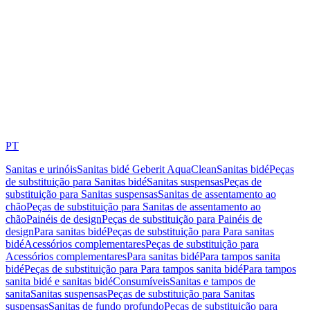
PT
Sanitas e urinóis
Sanitas bidé Geberit AquaClean
Sanitas bidé
Peças
de substituição para Sanitas bidé
Sanitas suspensas
Peças de
substituição para Sanitas suspensas
Sanitas de assentamento ao
chão
Peças de substituição para Sanitas de assentamento ao
chão
Painéis de design
Peças de substituição para Painéis de
design
Para sanitas bidé
Peças de substituição para Para sanitas
bidé
Acessórios complementares
Peças de substituição para
Acessórios complementares
Para sanitas bidé
Para tampos sanita
bidé
Peças de substituição para Para tampos sanita bidé
Para tampos
sanita bidé e sanitas bidé
Consumíveis
Sanitas e tampos de
sanita
Sanitas suspensas
Peças de substituição para Sanitas
suspensas
Sanitas de fundo profundo
Peças de substituição para