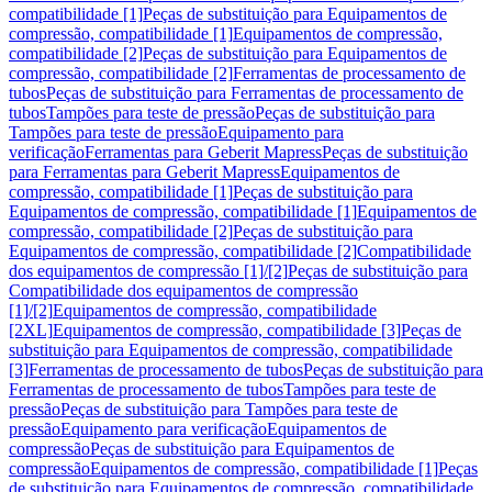
compatibilidade [1]
Peças de substituição para Equipamentos de
compressão, compatibilidade [1]
Equipamentos de compressão,
compatibilidade [2]
Peças de substituição para Equipamentos de
compressão, compatibilidade [2]
Ferramentas de processamento de
tubos
Peças de substituição para Ferramentas de processamento de
tubos
Tampões para teste de pressão
Peças de substituição para
Tampões para teste de pressão
Equipamento para
verificação
Ferramentas para Geberit Mapress
Peças de substituição
para Ferramentas para Geberit Mapress
Equipamentos de
compressão, compatibilidade [1]
Peças de substituição para
Equipamentos de compressão, compatibilidade [1]
Equipamentos de
compressão, compatibilidade [2]
Peças de substituição para
Equipamentos de compressão, compatibilidade [2]
Compatibilidade
dos equipamentos de compressão [1]/[2]
Peças de substituição para
Compatibilidade dos equipamentos de compressão
[1]/[2]
Equipamentos de compressão, compatibilidade
[2XL]
Equipamentos de compressão, compatibilidade [3]
Peças de
substituição para Equipamentos de compressão, compatibilidade
[3]
Ferramentas de processamento de tubos
Peças de substituição para
Ferramentas de processamento de tubos
Tampões para teste de
pressão
Peças de substituição para Tampões para teste de
pressão
Equipamento para verificação
Equipamentos de
compressão
Peças de substituição para Equipamentos de
compressão
Equipamentos de compressão, compatibilidade [1]
Peças
de substituição para Equipamentos de compressão, compatibilidade