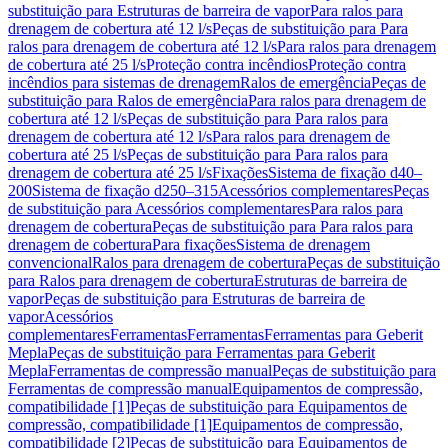
substituição para Estruturas de barreira de vapor
Para ralos para
drenagem de cobertura até 12 l/s
Peças de substituição para Para
ralos para drenagem de cobertura até 12 l/s
Para ralos para drenagem
de cobertura até 25 l/s
Proteção contra incêndios
Proteção contra
incêndios para sistemas de drenagem
Ralos de emergência
Peças de
substituição para Ralos de emergência
Para ralos para drenagem de
cobertura até 12 l/s
Peças de substituição para Para ralos para
drenagem de cobertura até 12 l/s
Para ralos para drenagem de
cobertura até 25 l/s
Peças de substituição para Para ralos para
drenagem de cobertura até 25 l/s
Fixações
Sistema de fixação d40–
200
Sistema de fixação d250–315
Acessórios complementares
Peças
de substituição para Acessórios complementares
Para ralos para
drenagem de cobertura
Peças de substituição para Para ralos para
drenagem de cobertura
Para fixações
Sistema de drenagem
convencional
Ralos para drenagem de cobertura
Peças de substituição
para Ralos para drenagem de cobertura
Estruturas de barreira de
vapor
Peças de substituição para Estruturas de barreira de
vapor
Acessórios
complementares
Ferramentas
Ferramentas
Ferramentas para Geberit
Mepla
Peças de substituição para Ferramentas para Geberit
Mepla
Ferramentas de compressão manual
Peças de substituição para
Ferramentas de compressão manual
Equipamentos de compressão,
compatibilidade [1]
Peças de substituição para Equipamentos de
compressão, compatibilidade [1]
Equipamentos de compressão,
compatibilidade [2]
Peças de substituição para Equipamentos de