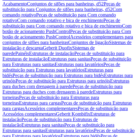
Acabamento
Conjuntos de sifões para banheiras, d52
Peças de
substituição para Conjuntos de sifões para banheiras, d52
Com
comando rotativo
Peças de substituição para Com comando
rotativo
Com comando rotativo e bica de enchimento
Peças de
substituição para Com comando rotativo e bica de enchimento
Com
botão de acionamento PushControl
Peças de substituição para Com
botão de acionamento PushControl
Acessórios complementares para
conjuntos de sifões para banheiras
Conjuntos de ligação
Sistemas de
instalação e descarga
Geberit Duofix
Sistemas de
parede
Painéis
Estruturas de instalação
Peças de substituição para
Estruturas de instalação
Estruturas para sanitas
Peças de substituição
para Estruturas para sanitas
Estruturas para lavatórios
Peças de
substituição para Estruturas para lavatórios
Estruturas para
bidés
Peças de substituição para Estruturas para bidés
Estruturas para
urinóis
Peças de substituição para Estruturas para urinóis
Estruturas
para duches com drenagem à parede
Peças de substituição para
Estruturas para duches com drenagem à parede
Estruturas para
torneiras
Peças de substituição para Estruturas para
torneiras
Estruturas para cargas
Peças de substituição para Estruturas
para cargas
Acessórios complementares
Peças de substituição para
Acessórios complementares
Geberit Kombifix
Estruturas de
instalação
Peças de substituição para Estruturas de
instalação
Estruturas para sanitas
Peças de substituição para
Estruturas para sanitas
Estruturas para lavatórios
Peças de substituição
para Estruturas para lavatórios
Estruturas para bidés
Peças de