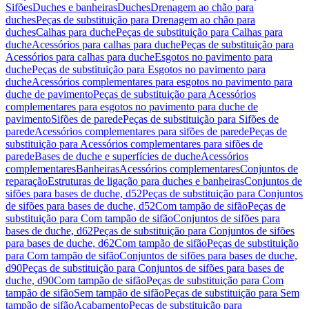
Sifões
Duches e banheiras
Duches
Drenagem ao chão para
duches
Peças de substituição para Drenagem ao chão para
duches
Calhas para duche
Peças de substituição para Calhas para
duche
Acessórios para calhas para duche
Peças de substituição para
Acessórios para calhas para duche
Esgotos no pavimento para
duche
Peças de substituição para Esgotos no pavimento para
duche
Acessórios complementares para esgotos no pavimento para
duche de pavimento
Peças de substituição para Acessórios
complementares para esgotos no pavimento para duche de
pavimento
Sifões de parede
Peças de substituição para Sifões de
parede
Acessórios complementares para sifões de parede
Peças de
substituição para Acessórios complementares para sifões de
parede
Bases de duche e superfícies de duche
Acessórios
complementares
Banheiras
Acessórios complementares
Conjuntos de
reparação
Estruturas de ligação para duches e banheiras
Conjuntos de
sifões para bases de duche, d52
Peças de substituição para Conjuntos
de sifões para bases de duche, d52
Com tampão de sifão
Peças de
substituição para Com tampão de sifão
Conjuntos de sifões para
bases de duche, d62
Peças de substituição para Conjuntos de sifões
para bases de duche, d62
Com tampão de sifão
Peças de substituição
para Com tampão de sifão
Conjuntos de sifões para bases de duche,
d90
Peças de substituição para Conjuntos de sifões para bases de
duche, d90
Com tampão de sifão
Peças de substituição para Com
tampão de sifão
Sem tampão de sifão
Peças de substituição para Sem
tampão de sifão
Acabamento
Peças de substituição para