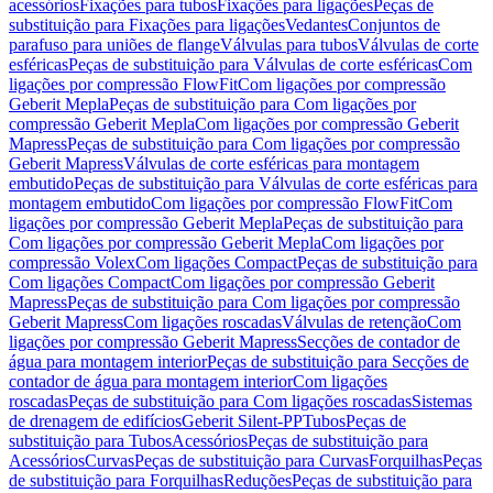
acessórios
Fixações para tubos
Fixações para ligações
Peças de
substituição para Fixações para ligações
Vedantes
Conjuntos de
parafuso para uniões de flange
Válvulas para tubos
Válvulas de corte
esféricas
Peças de substituição para Válvulas de corte esféricas
Com
ligações por compressão FlowFit
Com ligações por compressão
Geberit Mepla
Peças de substituição para Com ligações por
compressão Geberit Mepla
Com ligações por compressão Geberit
Mapress
Peças de substituição para Com ligações por compressão
Geberit Mapress
Válvulas de corte esféricas para montagem
embutido
Peças de substituição para Válvulas de corte esféricas para
montagem embutido
Com ligações por compressão FlowFit
Com
ligações por compressão Geberit Mepla
Peças de substituição para
Com ligações por compressão Geberit Mepla
Com ligações por
compressão Volex
Com ligações Compact
Peças de substituição para
Com ligações Compact
Com ligações por compressão Geberit
Mapress
Peças de substituição para Com ligações por compressão
Geberit Mapress
Com ligações roscadas
Válvulas de retenção
Com
ligações por compressão Geberit Mapress
Secções de contador de
água para montagem interior
Peças de substituição para Secções de
contador de água para montagem interior
Com ligações
roscadas
Peças de substituição para Com ligações roscadas
Sistemas
de drenagem de edifícios
Geberit Silent-PP
Tubos
Peças de
substituição para Tubos
Acessórios
Peças de substituição para
Acessórios
Curvas
Peças de substituição para Curvas
Forquilhas
Peças
de substituição para Forquilhas
Reduções
Peças de substituição para