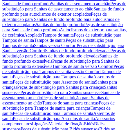
Sanitas de fundo profundo
Sanitas de assentamento ao chão
Peças de
substituição para Sanitas de assentamento ao chão
Sanitas de fundo
profundo para autoclismos de exterior acoplados
Peças de
substituição para Sanitas de fundo profundo para autoclismos de
exterior acoplados
Sanitas de fundo profundo
Peças de substituição
para Sanitas de fundo profundo
Autoclismos de exterior para sanitas,
de cerâmica
Acoplado
Tampos de sanita
Peças de substituição para
Tampos de sanita
Tampos de sanita
Peças de substituição para
Tampos de sanita
Sanitas versão Comfort
Peças de substituição para
Sanitas versão Comfort
Sanitas de fundo profundo elevadas
Peças de
substituição para Sanitas de fundo profundo elevadas
Sanitas de
fundo profundo extensíveis
Peças de substituição para Sanitas de
fundo profundo extensíveis
Tampos de sanita versão Comfort
Peças
de substituição para Tampos de sanita versão Comfort
Tampos de
sanita
Peças de substituição para Tampos de sanita
Assentos de
sanita
Peças de substituição para Assentos de sanita
Sanitas para
crianças
Peças de substituição para Sanitas para crianças
Sanitas
suspensas
Peças de substituição para Sanitas suspensas
Sanitas de
assentamento ao chão
Peças de substituição para Sanitas de
assentamento ao chão
Tampos de sanita para crianças
Peças de
substituição para Tampos de sanita para crianças
Tampos de
sanita
Peças de substituição para Tampos de sanita
Assentos de
sanita
Peças de substituição para Assentos de sanita
Acessórios
complementares
Ligações
Material de fixação
Bidés
Bidés
suspensos
Peças de substituição para Bidés suspensos
Bidés ao