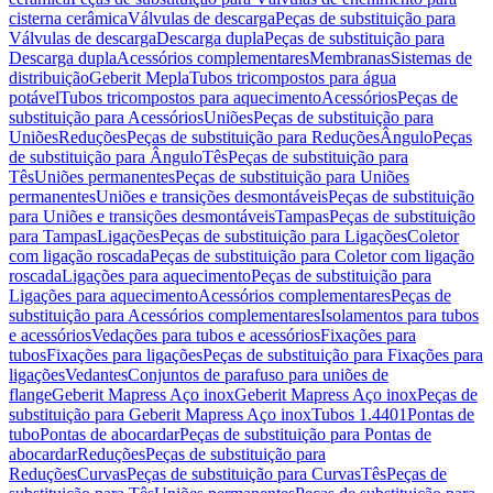
cisterna cerâmica
Válvulas de descarga
Peças de substituição para
Válvulas de descarga
Descarga dupla
Peças de substituição para
Descarga dupla
Acessórios complementares
Membranas
Sistemas de
distribuição
Geberit Mepla
Tubos tricompostos para água
potável
Tubos tricompostos para aquecimento
Acessórios
Peças de
substituição para Acessórios
Uniões
Peças de substituição para
Uniões
Reduções
Peças de substituição para Reduções
Ângulo
Peças
de substituição para Ângulo
Tês
Peças de substituição para
Tês
Uniões permanentes
Peças de substituição para Uniões
permanentes
Uniões e transições desmontáveis
Peças de substituição
para Uniões e transições desmontáveis
Tampas
Peças de substituição
para Tampas
Ligações
Peças de substituição para Ligações
Coletor
com ligação roscada
Peças de substituição para Coletor com ligação
roscada
Ligações para aquecimento
Peças de substituição para
Ligações para aquecimento
Acessórios complementares
Peças de
substituição para Acessórios complementares
Isolamentos para tubos
e acessórios
Vedações para tubos e acessórios
Fixações para
tubos
Fixações para ligações
Peças de substituição para Fixações para
ligações
Vedantes
Conjuntos de parafuso para uniões de
flange
Geberit Mapress Aço inox
Geberit Mapress Aço inox
Peças de
substituição para Geberit Mapress Aço inox
Tubos 1.4401
Pontas de
tubo
Pontas de abocardar
Peças de substituição para Pontas de
abocardar
Reduções
Peças de substituição para
Reduções
Curvas
Peças de substituição para Curvas
Tês
Peças de