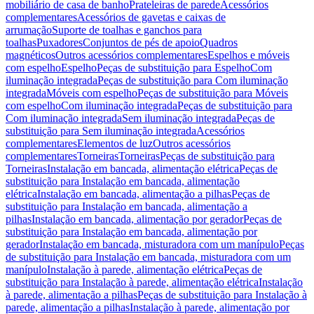
mobiliário de casa de banho
Prateleiras de parede
Acessórios
complementares
Acessórios de gavetas e caixas de
arrumação
Suporte de toalhas e ganchos para
toalhas
Puxadores
Conjuntos de pés de apoio
Quadros
magnéticos
Outros acessórios complementares
Espelhos e móveis
com espelho
Espelho
Peças de substituição para Espelho
Com
iluminação integrada
Peças de substituição para Com iluminação
integrada
Móveis com espelho
Peças de substituição para Móveis
com espelho
Com iluminação integrada
Peças de substituição para
Com iluminação integrada
Sem iluminação integrada
Peças de
substituição para Sem iluminação integrada
Acessórios
complementares
Elementos de luz
Outros acessórios
complementares
Torneiras
Torneiras
Peças de substituição para
Torneiras
Instalação em bancada, alimentação elétrica
Peças de
substituição para Instalação em bancada, alimentação
elétrica
Instalação em bancada, alimentação a pilhas
Peças de
substituição para Instalação em bancada, alimentação a
pilhas
Instalação em bancada, alimentação por gerador
Peças de
substituição para Instalação em bancada, alimentação por
gerador
Instalação em bancada, misturadora com um manípulo
Peças
de substituição para Instalação em bancada, misturadora com um
manípulo
Instalação à parede, alimentação elétrica
Peças de
substituição para Instalação à parede, alimentação elétrica
Instalação
à parede, alimentação a pilhas
Peças de substituição para Instalação à
parede, alimentação a pilhas
Instalação à parede, alimentação por