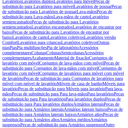
Lavatórios
Lavatórios duplos
Lavatórios para móvel
Peças de
substituição para Lavatórios para móvel
Lavatórios de pousar
Peças
de substituição para Lavatórios de pousar
Lava-mãos
Peças de
substituição para Lava-mãos
Lava-mãos de canto
Lavatórios
semiencastrados
Peças de substituição para Lavatórios
semiencastrados
Lavatórios encastrados
Lavatórios de encastrar por
baixo
Peças de substituição para Lavatórios de encastrar por
baixo
Lavatórios de canto
Lavatórios coletivos
Lavatórios versão
Comfort
Lavatórios para crianças
Lavatórios coletivos
Outras
pias
Pias
Pia multifunções
Pia de laboratório
Acessórios
complementares
Colunas
Colunas
Semicolunas
Acessórios
complementares
Acabamento
Material de fixação
Conjuntos de
lavatório com móvel
Conjuntos de lava-mãos com móvel
Peças de
substituição para Conjuntos de lava-mãos com móvel
Conjuntos de
lavatório com móvel
Conjuntos de lavatórios para móvel com móvel
de lavatório
Peças de substituição para Conjuntos de lavatórios para
móvel com móvel de lavatório
Móveis de casa de banho
Móveis para
lavatório
Peças de substituição para Móveis para lavatório
Para lava-
mãos
Peças de substituição para Para lava-mãos
Para lavatórios
Peças
de substituição para Para lavatórios
Para lavatórios duplos
Peças de
substituição para Para lavatórios duplos
Armários laterais
Peças de
substituição para Armários laterais
Armários laterais baixos
Peças de
substituição para Armários laterais baixos
Armários altos
Peças de
substituição para Armários altos
Armários médios
Armários
suspensos
Peças de substituição para Armários suspensos
Outro