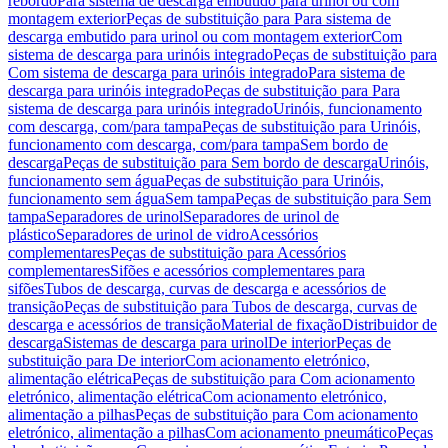
rebordo
Para sistema de descarga embutido para urinol ou com
montagem exterior
Peças de substituição para Para sistema de
descarga embutido para urinol ou com montagem exterior
Com
sistema de descarga para urinóis integrado
Peças de substituição para
Com sistema de descarga para urinóis integrado
Para sistema de
descarga para urinóis integrado
Peças de substituição para Para
sistema de descarga para urinóis integrado
Urinóis, funcionamento
com descarga, com/para tampa
Peças de substituição para Urinóis,
funcionamento com descarga, com/para tampa
Sem bordo de
descarga
Peças de substituição para Sem bordo de descarga
Urinóis,
funcionamento sem água
Peças de substituição para Urinóis,
funcionamento sem água
Sem tampa
Peças de substituição para Sem
tampa
Separadores de urinol
Separadores de urinol de
plástico
Separadores de urinol de vidro
Acessórios
complementares
Peças de substituição para Acessórios
complementares
Sifões e acessórios complementares para
sifões
Tubos de descarga, curvas de descarga e acessórios de
transição
Peças de substituição para Tubos de descarga, curvas de
descarga e acessórios de transição
Material de fixação
Distribuidor de
descarga
Sistemas de descarga para urinol
De interior
Peças de
substituição para De interior
Com acionamento eletrónico,
alimentação elétrica
Peças de substituição para Com acionamento
eletrónico, alimentação elétrica
Com acionamento eletrónico,
alimentação a pilhas
Peças de substituição para Com acionamento
eletrónico, alimentação a pilhas
Com acionamento pneumático
Peças