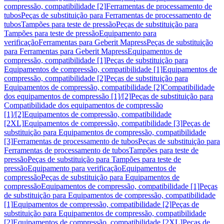
compressão, compatibilidade [2]
Ferramentas de processamento de
tubos
Peças de substituição para Ferramentas de processamento de
tubos
Tampões para teste de pressão
Peças de substituição para
Tampões para teste de pressão
Equipamento para
verificação
Ferramentas para Geberit Mapress
Peças de substituição
para Ferramentas para Geberit Mapress
Equipamentos de
compressão, compatibilidade [1]
Peças de substituição para
Equipamentos de compressão, compatibilidade [1]
Equipamentos de
compressão, compatibilidade [2]
Peças de substituição para
Equipamentos de compressão, compatibilidade [2]
Compatibilidade
dos equipamentos de compressão [1]/[2]
Peças de substituição para
Compatibilidade dos equipamentos de compressão
[1]/[2]
Equipamentos de compressão, compatibilidade
[2XL]
Equipamentos de compressão, compatibilidade [3]
Peças de
substituição para Equipamentos de compressão, compatibilidade
[3]
Ferramentas de processamento de tubos
Peças de substituição para
Ferramentas de processamento de tubos
Tampões para teste de
pressão
Peças de substituição para Tampões para teste de
pressão
Equipamento para verificação
Equipamentos de
compressão
Peças de substituição para Equipamentos de
compressão
Equipamentos de compressão, compatibilidade [1]
Peças
de substituição para Equipamentos de compressão, compatibilidade
[1]
Equipamentos de compressão, compatibilidade [2]
Peças de
substituição para Equipamentos de compressão, compatibilidade
[2]
Equipamentos de compressão, compatibilidade [2XL]
Peças de