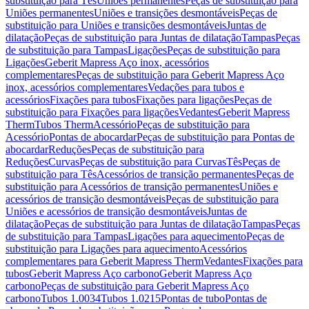
substituição para Tês
Uniões permanentes
Peças de substituição para
Uniões permanentes
Uniões e transições desmontáveis
Peças de
substituição para Uniões e transições desmontáveis
Juntas de
dilatação
Peças de substituição para Juntas de dilatação
Tampas
Peças
de substituição para Tampas
Ligações
Peças de substituição para
Ligações
Geberit Mapress Aço inox, acessórios
complementares
Peças de substituição para Geberit Mapress Aço
inox, acessórios complementares
Vedações para tubos e
acessórios
Fixações para tubos
Fixações para ligações
Peças de
substituição para Fixações para ligações
Vedantes
Geberit Mapress
Therm
Tubos Therm
Acessório
Peças de substituição para
Acessório
Pontas de abocardar
Peças de substituição para Pontas de
abocardar
Reduções
Peças de substituição para
Reduções
Curvas
Peças de substituição para Curvas
Tês
Peças de
substituição para Tês
Acessórios de transição permanentes
Peças de
substituição para Acessórios de transição permanentes
Uniões e
acessórios de transição desmontáveis
Peças de substituição para
Uniões e acessórios de transição desmontáveis
Juntas de
dilatação
Peças de substituição para Juntas de dilatação
Tampas
Peças
de substituição para Tampas
Ligações para aquecimento
Peças de
substituição para Ligações para aquecimento
Acessórios
complementares para Geberit Mapress Therm
Vedantes
Fixações para
tubos
Geberit Mapress Aço carbono
Geberit Mapress Aço
carbono
Peças de substituição para Geberit Mapress Aço
carbono
Tubos 1.0034
Tubos 1.0215
Pontas de tubo
Pontas de