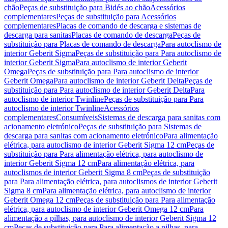
chão
Peças de substituição para Bidés ao chão
Acessórios
complementares
Peças de substituição para Acessórios
complementares
Placas de comando de descarga e sistemas de
descarga para sanitas
Placas de comando de descarga
Peças de
substituição para Placas de comando de descarga
Para autoclismo de
interior Geberit Sigma
Peças de substituição para Para autoclismo de
interior Geberit Sigma
Para autoclismo de interior Geberit
Omega
Peças de substituição para Para autoclismo de interior
Geberit Omega
Para autoclismo de interior Geberit Delta
Peças de
substituição para Para autoclismo de interior Geberit Delta
Para
autoclismo de interior Twinline
Peças de substituição para Para
autoclismo de interior Twinline
Acessórios
complementares
Consumíveis
Sistemas de descarga para sanitas com
acionamento eletrónico
Peças de substituição para Sistemas de
descarga para sanitas com acionamento eletrónico
Para alimentação
elétrica, para autoclismo de interior Geberit Sigma 12 cm
Peças de
substituição para Para alimentação elétrica, para autoclismo de
interior Geberit Sigma 12 cm
Para alimentação elétrica, para
autoclismos de interior Geberit Sigma 8 cm
Peças de substituição
para Para alimentação elétrica, para autoclismos de interior Geberit
Sigma 8 cm
Para alimentação elétrica, para autoclismo de interior
Geberit Omega 12 cm
Peças de substituição para Para alimentação
elétrica, para autoclismo de interior Geberit Omega 12 cm
Para
alimentação a pilhas, para autoclismo de interior Geberit Sigma 12
cm
Peças de substituição para Para alimentação a pilhas, para