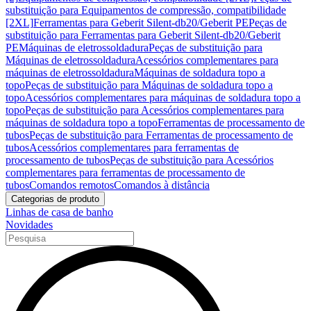
substituição para Equipamentos de compressão, compatibilidade
[2XL]
Ferramentas para Geberit Silent-db20/Geberit PE
Peças de
substituição para Ferramentas para Geberit Silent-db20/Geberit
PE
Máquinas de eletrossoldadura
Peças de substituição para
Máquinas de eletrossoldadura
Acessórios complementares para
máquinas de eletrossoldadura
Máquinas de soldadura topo a
topo
Peças de substituição para Máquinas de soldadura topo a
topo
Acessórios complementares para máquinas de soldadura topo a
topo
Peças de substituição para Acessórios complementares para
máquinas de soldadura topo a topo
Ferramentas de processamento de
tubos
Peças de substituição para Ferramentas de processamento de
tubos
Acessórios complementares para ferramentas de
processamento de tubos
Peças de substituição para Acessórios
complementares para ferramentas de processamento de
tubos
Comandos remotos
Comandos à distância
Categorias de produto
Linhas de casa de banho
Novidades