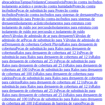
abraçadeiras
Tampas
Vedantes
Consumíveis
Proteção contra incêndios,
isolamento acústico e proteção contra humidade
Proteção contra
incêndios
Peças de substituição para Proteção contra
incêndios
Proteção contra-incêndios para sistemas de drenagem
Peças
de substituição para Proteção contra-incêndios para sistemas de
drenagem
Isolamento acústico
Isolamentos para estrutura com
isolamento de ruído por percussão
Isolamentos para estrutura com
isolamento de ruído por percussão e isolamento de ruído
aéreo
Válvulas de admissão de ar para drenagem
Válvulas de
admissão de ar
Peças de substituição para Válvulas de admissão de
ar
Drenagem de cobertura Geberit Pluvia
Ralos para drenagem de
cobertura
Peças de substituição para Ralos para drenagem de
cobertura
Ralos para drenagem de cobertura até 12 l/s
Peças de
substituição para Ralos para drenagem de cobertura até 12 l/s
Ralos
para drenagem de cobertura até 25 l/s
Peças de substituição para
Ralos para drenagem de cobertura até 25 l/s
Ralos para drenagem de
cobertura até 100 l/s
Peças de substituição para Ralos para drenagem
de cobertura até 100 l/s
Ralos para drenagem de cobertura para
caleiras
Peças de substituição para Ralos para drenagem de cobertura
para caleiras
Ralos para drenagem de cobertura até 12 l/s
Peças de
substituição para Ralos para drenagem de cobertura até 12 l/s
Ralos
para drenagem de cobertura até 25 l/s
Peças de substituição para
Ralos para drenagem de cobertura até 25 l/s
Ralos para drenagem de
cobertura até 100 l/s
Peças de substituição para Ralos para drenagem
de cobertura até 100 l/s
Estruturas de barreira de vapor
Peças de