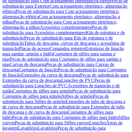
de substituição para Com acionamento pneumático
Exterior
Peças de
substituição para Exterior
Com acionamento eletrónico, alimentação
elétrica
Peças de substituição para Com acionamento eletrónico,
alimentação elétrica
Com acionamento eletrónico, alimentação a
pilhas
Peças de substituição para Com acionamento eletrónico,
alimentação a pilhas
Acessórios complementares
Peças de
substituição para Acessórios complementares
Kits de estrutura e de
substituição
Peças de substituição para Kits de estrutura e de
substituição
Tubos de descarga, curvas de descarga e acessórios de
transição
Placas de acesso
Comandos remotos
Estruturas de ligação
para sanitas, urinóis e bidés
Conjuntos de sifões para sanitas e
pias
Peças de substituição para Conjuntos de sifões para sanitas e
pias
Curvas de descarga
Peças de substituição para Curvas de
descarga
Conjuntos de ligação
Peças de substituição para Conjuntos
de ligação
Extensões da curva de descarga
Peças de substituição para
Extensões da curva de descarga
Ligações de PVC
Peças de
substituição para Ligações de PVC
Acessórios de transição e de
união
Conjuntos de sifões para urinóis
Peças de substituição para
Conjuntos de sifões para urinóis
Sifões de urinóis
Peças de
substituição para Sifões de urinóis
Extensões de tubo de descarga e
de curva de descarga
Peças de substituição para Extensões de tubo
de descarga e de curva de descarga
Conjuntos de sifões para
bidés
Peças de substituição para Conjuntos de sifões para bidés
Sifões
curvos
Peças de substituição para Sifões curvos
Ligações
Áreas de
lavagem
Lavatórios
Lavatórios
Peças de substituição para