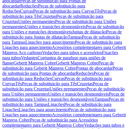
abocardar
Peças de substituição para Pontas de
abocardar
Reduções
Peças de substituição para
Reduções
Curvas
Peças de substituição para Curvas
Tês
Peças de
substituição para Tês
Cruzetas
Peças de substituição para
Cruzetas
Uniões permanentes
Peças de substituição para Uniões
permanentes
Uniões e transições desmontáveis
Peças de substituição
para Uniões e transições desmontáveis
Juntas de dilatação
Peças de
substituição para Juntas de dilatação
Tampas
Peças de substituição
para Tampas
Ligações para aquecimento
Peças de substituição para
Ligações para aquecimento
Acessórios complementares para Geberit
Mapress Aço carbono
Vedações para tubos e acessórios
Fixações
para tubos
Vedantes
Conjuntos de parafuso para uniões de
flange
Geberit Mapress Cobre
Geberit Mapress Cobre
Peças de
substituição para Geberit Mapress Cobre
Pontas de abocardar
Peças
de substituição para Pontas de abocardar
Reduções
Peças de
substituição para Reduções
Curvas
Peças de substituição para
Curvas
Tês
Peças de substituição para Tês
Cruzetas
Peças de
substituição para Cruzetas
Uniões permanentes
Peças de substituição
para Uniões permanentes
Uniões e transições desmontáveis
Peças de
substituição para Uniões e transições desmontáveis
Tampas
Peças de
substituição para Tampas
Ligações
Peças de substituição para
Ligações
Ligações para aquecimento
Peças de substituição para
Ligações para aquecimento
Acessórios complementares para Geberit
Mapress Cobre
Peças de substituição para Acessórios
complementares para Geberit Mapress Cobre
Vedações para tubos e