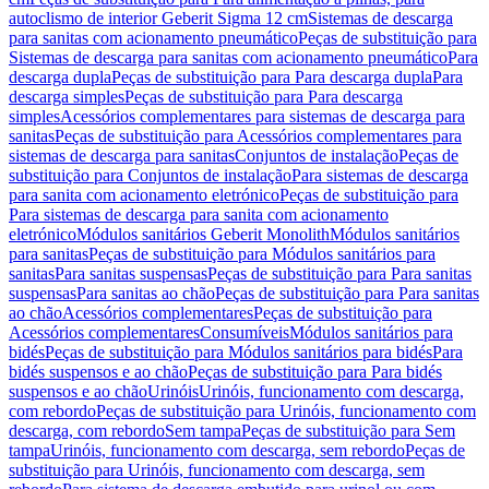
autoclismo de interior Geberit Sigma 12 cm
Sistemas de descarga
para sanitas com acionamento pneumático
Peças de substituição para
Sistemas de descarga para sanitas com acionamento pneumático
Para
descarga dupla
Peças de substituição para Para descarga dupla
Para
descarga simples
Peças de substituição para Para descarga
simples
Acessórios complementares para sistemas de descarga para
sanitas
Peças de substituição para Acessórios complementares para
sistemas de descarga para sanitas
Conjuntos de instalação
Peças de
substituição para Conjuntos de instalação
Para sistemas de descarga
para sanita com acionamento eletrónico
Peças de substituição para
Para sistemas de descarga para sanita com acionamento
eletrónico
Módulos sanitários Geberit Monolith
Módulos sanitários
para sanitas
Peças de substituição para Módulos sanitários para
sanitas
Para sanitas suspensas
Peças de substituição para Para sanitas
suspensas
Para sanitas ao chão
Peças de substituição para Para sanitas
ao chão
Acessórios complementares
Peças de substituição para
Acessórios complementares
Consumíveis
Módulos sanitários para
bidés
Peças de substituição para Módulos sanitários para bidés
Para
bidés suspensos e ao chão
Peças de substituição para Para bidés
suspensos e ao chão
Urinóis
Urinóis, funcionamento com descarga,
com rebordo
Peças de substituição para Urinóis, funcionamento com
descarga, com rebordo
Sem tampa
Peças de substituição para Sem
tampa
Urinóis, funcionamento com descarga, sem rebordo
Peças de
substituição para Urinóis, funcionamento com descarga, sem