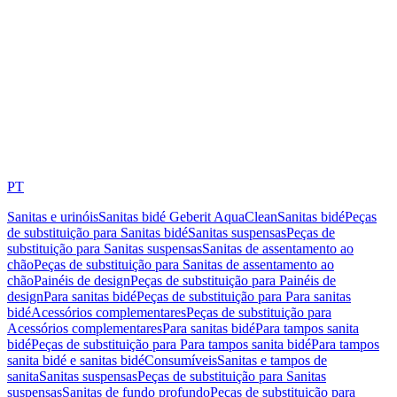
PT
Sanitas e urinóis
Sanitas bidé Geberit AquaClean
Sanitas bidé
Peças
de substituição para Sanitas bidé
Sanitas suspensas
Peças de
substituição para Sanitas suspensas
Sanitas de assentamento ao
chão
Peças de substituição para Sanitas de assentamento ao
chão
Painéis de design
Peças de substituição para Painéis de
design
Para sanitas bidé
Peças de substituição para Para sanitas
bidé
Acessórios complementares
Peças de substituição para
Acessórios complementares
Para sanitas bidé
Para tampos sanita
bidé
Peças de substituição para Para tampos sanita bidé
Para tampos
sanita bidé e sanitas bidé
Consumíveis
Sanitas e tampos de
sanita
Sanitas suspensas
Peças de substituição para Sanitas
suspensas
Sanitas de fundo profundo
Peças de substituição para