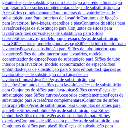
gerador
Peças de substituição para Instalação à parede, alimentação
por gerador
Acessórios complementares
Peças de substituição para
Acessórios complementares
Para torneiras de lavatório
Peças de
substituição para Para torneiras de lavatório
Estruturas de ligação
para lavatórios, lava-loiças, aparelhos e pias
Conjuntos de sifões para
lavatórios
Peças de substituição para Conjuntos de sifões para
lavatórios
Sifões curvos
Peças de substituição para Sifões
curvos
Sifões curvos, modelo poupa-espaço
Peças de substituição
para Sifões curvos, modelo poupa-espaço
Sifões de tubo interior para
lavatórios
Peças de substituição para Sifões de tubo interior para
lavatórios
Sifões de tubo interior para lavatórios, modelo
economizador de espaço
Peças de substituição para Sifões de tubo
interior para lavatórios, modelo economizador de espaço
Sifões
embutidos
Peças de substituição para Sifões embutidos
Ligações ao
lavatório
Peças de substituição para Ligações ao
lavatório
Tampas
Ligações
Peças de substituição para
Ligações
Conjuntos de sifões para lava-loiças
Peças de substituição
para Conjuntos de sifões para lava-loiças
Sifões curvos
Peças de
substituição para Sifões curvos
Acessórios complementares
Peças de
substituição para Acessórios complementares
Conjuntos de sifões
para aparelhos
Peças de substituição para Conjuntos de sifões para
aparelhos
Sifões embutidos
Peças de substituição para Sifões
embutidos
Sifões exteriores
Peças de substituição para Sifões
exteriores
Conjuntos de sifões para pias
Peças de substituição para
Conjuntos de sifões para pias
Sifões
Peças de substituição para