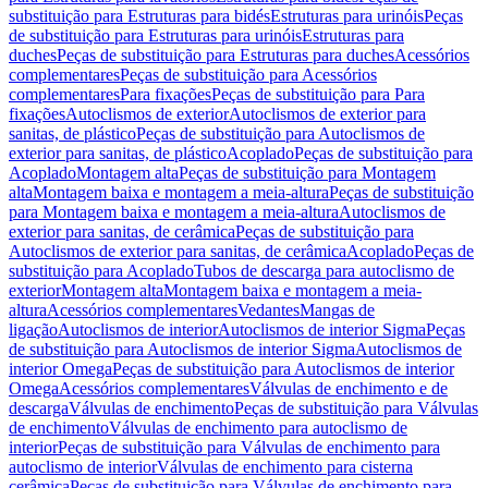
substituição para Estruturas para bidés
Estruturas para urinóis
Peças
de substituição para Estruturas para urinóis
Estruturas para
duches
Peças de substituição para Estruturas para duches
Acessórios
complementares
Peças de substituição para Acessórios
complementares
Para fixações
Peças de substituição para Para
fixações
Autoclismos de exterior
Autoclismos de exterior para
sanitas, de plástico
Peças de substituição para Autoclismos de
exterior para sanitas, de plástico
Acoplado
Peças de substituição para
Acoplado
Montagem alta
Peças de substituição para Montagem
alta
Montagem baixa e montagem a meia-altura
Peças de substituição
para Montagem baixa e montagem a meia-altura
Autoclismos de
exterior para sanitas, de cerâmica
Peças de substituição para
Autoclismos de exterior para sanitas, de cerâmica
Acoplado
Peças de
substituição para Acoplado
Tubos de descarga para autoclismo de
exterior
Montagem alta
Montagem baixa e montagem a meia-
altura
Acessórios complementares
Vedantes
Mangas de
ligação
Autoclismos de interior
Autoclismos de interior Sigma
Peças
de substituição para Autoclismos de interior Sigma
Autoclismos de
interior Omega
Peças de substituição para Autoclismos de interior
Omega
Acessórios complementares
Válvulas de enchimento e de
descarga
Válvulas de enchimento
Peças de substituição para Válvulas
de enchimento
Válvulas de enchimento para autoclismo de
interior
Peças de substituição para Válvulas de enchimento para
autoclismo de interior
Válvulas de enchimento para cisterna
cerâmica
Peças de substituição para Válvulas de enchimento para