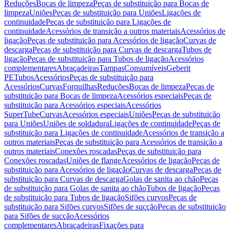
Reduções
Bocas de limpeza
Peças de substituição para Bocas de
limpeza
Uniões
Peças de substituição para Uniões
Ligações de
continuidade
Peças de substituição para Ligações de
continuidade
Acessórios de transição a outros materiais
Acessórios de
ligação
Peças de substituição para Acessórios de ligação
Curvas de
descarga
Peças de substituição para Curvas de descarga
Tubos de
ligação
Peças de substituição para Tubos de ligação
Acessórios
complementares
Abraçadeiras
Tampas
Consumíveis
Geberit
PE
Tubos
Acessórios
Peças de substituição para
Acessórios
Curvas
Forquilhas
Reduções
Bocas de limpeza
Peças de
substituição para Bocas de limpeza
Acessórios especiais
Peças de
substituição para Acessórios especiais
Acessórios
SuperTube
Curvas
Acessórios especiais
Uniões
Peças de substituição
para Uniões
Uniões de soldadura
Ligações de continuidade
Peças de
substituição para Ligações de continuidade
Acessórios de transição a
outros materiais
Peças de substituição para Acessórios de transição a
outros materiais
Conexões roscadas
Peças de substituição para
Conexões roscadas
Uniões de flange
Acessórios de ligação
Peças de
substituição para Acessórios de ligação
Curvas de descarga
Peças de
substituição para Curvas de descarga
Golas de sanita ao chão
Peças
de substituição para Golas de sanita ao chão
Tubos de ligação
Peças
de substituição para Tubos de ligação
Sifões curvos
Peças de
substituição para Sifões curvos
Sifões de sucção
Peças de substituição
para Sifões de sucção
Acessórios
complementares
Abraçadeiras
Fixações para