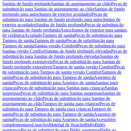
Sanitas de fundo profundo
Sanitas de assentamento ao chão
Peças de
substituição para Sanitas de assentamento ao chão
Sanitas de fundo
profundo para autoclismos de exterior acoplados
Peças de
substituição para Sanitas de fundo profundo para autoclismos de
exterior acoplados
Sanitas de fundo profundo
Peças de substituição
para Sanitas de fundo profundo
Autoclismos de exterior para sanitas,
de cerâmica
Acoplado
Tampos de sanita
Peças de substituição para
Tampos de sanita
Tampos de sanita
Peças de substituição para
Tampos de sanita
Sanitas versão Comfort
Peças de substituição para
Sanitas versão Comfort
Sanitas de fundo profundo elevadas
Peças de
substituição para Sanitas de fundo profundo elevadas
Sanitas de
fundo profundo extensíveis
Peças de substituição para Sanitas de
fundo profundo extensíveis
Tampos de sanita versão Comfort
Peças
de substituição para Tampos de sanita versão Comfort
Tampos de
sanita
Peças de substituição para Tampos de sanita
Assentos de
sanita
Peças de substituição para Assentos de sanita
Sanitas para
crianças
Peças de substituição para Sanitas para crianças
Sanitas
suspensas
Peças de substituição para Sanitas suspensas
Sanitas de
assentamento ao chão
Peças de substituição para Sanitas de
assentamento ao chão
Tampos de sanita para crianças
Peças de
substituição para Tampos de sanita para crianças
Tampos de
sanita
Peças de substituição para Tampos de sanita
Assentos de
sanita
Peças de substituição para Assentos de sanita
Acessórios
complementares
Ligações
Material de fixação
Bidés
Bidés
suspensos
Peças de substituição para Bidés suspensos
Bidés ao