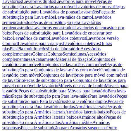
Lavatórios
Lavatórios duplos
Lavatórios para móvel
Peças de
substituição para Lavatórios para móvel
Lavatórios de pousar
Peças
de substituição para Lavatórios de pousar
Lava-mãos
Peças de
substituição para Lava-mãos
Lava-mãos de canto
Lavatórios
semiencastrados
Peças de substituição para Lavatórios
semiencastrados
Lavatórios encastrados
Lavatórios de encastrar por
baixo
Peças de substituição para Lavatórios de encastrar por
baixo
Lavatórios de canto
Lavatórios coletivos
Lavatórios versão
Comfort
Lavatórios para crianças
Lavatórios coletivos
Outras
pias
Pias
Pia multifunções
Pia de laboratório
Acessórios
complementares
Colunas
Colunas
Semicolunas
Acessórios
complementares
Acabamento
Material de fixação
Conjuntos de
lavatório com móvel
Conjuntos de lava-mãos com móvel
Peças de
substituição para Conjuntos de lava-mãos com móvel
Conjuntos de
lavatório com móvel
Conjuntos de lavatórios para móvel com móvel
de lavatório
Peças de substituição para Conjuntos de lavatórios para
móvel com móvel de lavatório
Móveis de casa de banho
Móveis para
lavatório
Peças de substituição para Móveis para lavatório
Para lava-
mãos
Peças de substituição para Para lava-mãos
Para lavatórios
Peças
de substituição para Para lavatórios
Para lavatórios duplos
Peças de
substituição para Para lavatórios duplos
Armários laterais
Peças de
substituição para Armários laterais
Armários laterais baixos
Peças de
substituição para Armários laterais baixos
Armários altos
Peças de
substituição para Armários altos
Armários médios
Armários
suspensos
Peças de substituição para Armários suspensos
Outro