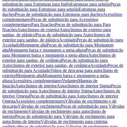
substituição para Estruturas para bidés
Estruturas para urinóis
Peças
de substituição para Estruturas para urinóis
Estruturas para
duches
Peças de substituição para Estruturas para duches
Acessórios
complementares
Peças de substituição para Acessórios
complementares
Para fixações
Peças de substituição para Para
fixações
Autoclismos de exterior
Autoclismos de exterior para
sanitas, de plástico
Peças de substituição para Autoclismos de
exterior para sanitas, de plástico
Acoplado
Peças de substituição para
Acoplado
Montagem alta
Peças de substituição para Montagem
alta
Montagem baixa e montagem a meia-altura
Peças de substituição
para Montagem baixa e montagem a meia-altura
Autoclismos de
exterior para sanitas, de cerâmica
Peças de substituição para
Autoclismos de exterior para sanitas, de cerâmica
Acoplado
Peças de
substituição para Acoplado
Tubos de descarga para autoclismo de
exterior
Montagem alta
Montagem baixa e montagem a meia-
altura
Acessórios complementares
Vedantes
Mangas de
ligação
Autoclismos de interior
Autoclismos de interior Sigma
Peças
de substituição para Autoclismos de interior Sigma
Autoclismos de
interior Omega
Peças de substituição para Autoclismos de interior
Omega
Acessórios complementares
Válvulas de enchimento e de
descarga
Válvulas de enchimento
Peças de substituição para Válvulas
de enchimento
Válvulas de enchimento para autoclismo de
interior
Peças de substituição para Válvulas de enchimento para
autoclismo de interior
Válvulas de enchimento para cisterna
cerâmica
Peças de substituição para Válvulas de enchimento para