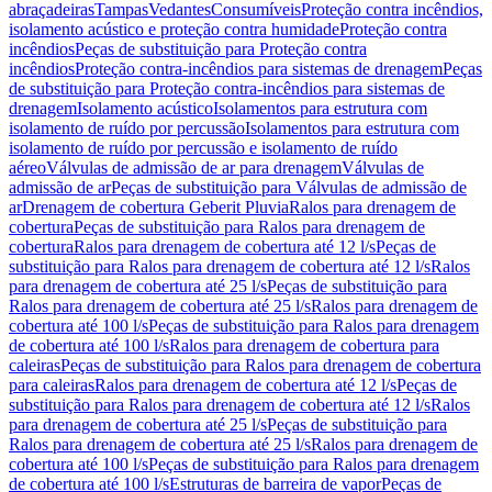
abraçadeiras
Tampas
Vedantes
Consumíveis
Proteção contra incêndios,
isolamento acústico e proteção contra humidade
Proteção contra
incêndios
Peças de substituição para Proteção contra
incêndios
Proteção contra-incêndios para sistemas de drenagem
Peças
de substituição para Proteção contra-incêndios para sistemas de
drenagem
Isolamento acústico
Isolamentos para estrutura com
isolamento de ruído por percussão
Isolamentos para estrutura com
isolamento de ruído por percussão e isolamento de ruído
aéreo
Válvulas de admissão de ar para drenagem
Válvulas de
admissão de ar
Peças de substituição para Válvulas de admissão de
ar
Drenagem de cobertura Geberit Pluvia
Ralos para drenagem de
cobertura
Peças de substituição para Ralos para drenagem de
cobertura
Ralos para drenagem de cobertura até 12 l/s
Peças de
substituição para Ralos para drenagem de cobertura até 12 l/s
Ralos
para drenagem de cobertura até 25 l/s
Peças de substituição para
Ralos para drenagem de cobertura até 25 l/s
Ralos para drenagem de
cobertura até 100 l/s
Peças de substituição para Ralos para drenagem
de cobertura até 100 l/s
Ralos para drenagem de cobertura para
caleiras
Peças de substituição para Ralos para drenagem de cobertura
para caleiras
Ralos para drenagem de cobertura até 12 l/s
Peças de
substituição para Ralos para drenagem de cobertura até 12 l/s
Ralos
para drenagem de cobertura até 25 l/s
Peças de substituição para
Ralos para drenagem de cobertura até 25 l/s
Ralos para drenagem de
cobertura até 100 l/s
Peças de substituição para Ralos para drenagem
de cobertura até 100 l/s
Estruturas de barreira de vapor
Peças de