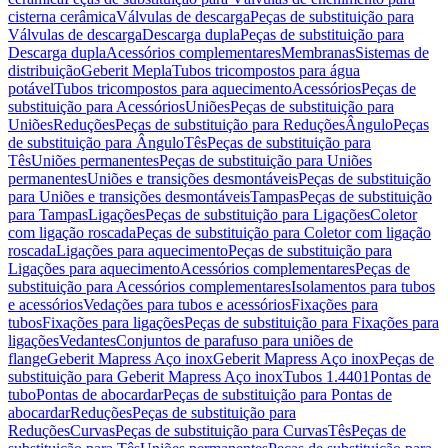
cisterna cerâmica
Válvulas de descarga
Peças de substituição para
Válvulas de descarga
Descarga dupla
Peças de substituição para
Descarga dupla
Acessórios complementares
Membranas
Sistemas de
distribuição
Geberit Mepla
Tubos tricompostos para água
potável
Tubos tricompostos para aquecimento
Acessórios
Peças de
substituição para Acessórios
Uniões
Peças de substituição para
Uniões
Reduções
Peças de substituição para Reduções
Ângulo
Peças
de substituição para Ângulo
Tês
Peças de substituição para
Tês
Uniões permanentes
Peças de substituição para Uniões
permanentes
Uniões e transições desmontáveis
Peças de substituição
para Uniões e transições desmontáveis
Tampas
Peças de substituição
para Tampas
Ligações
Peças de substituição para Ligações
Coletor
com ligação roscada
Peças de substituição para Coletor com ligação
roscada
Ligações para aquecimento
Peças de substituição para
Ligações para aquecimento
Acessórios complementares
Peças de
substituição para Acessórios complementares
Isolamentos para tubos
e acessórios
Vedações para tubos e acessórios
Fixações para
tubos
Fixações para ligações
Peças de substituição para Fixações para
ligações
Vedantes
Conjuntos de parafuso para uniões de
flange
Geberit Mapress Aço inox
Geberit Mapress Aço inox
Peças de
substituição para Geberit Mapress Aço inox
Tubos 1.4401
Pontas de
tubo
Pontas de abocardar
Peças de substituição para Pontas de
abocardar
Reduções
Peças de substituição para
Reduções
Curvas
Peças de substituição para Curvas
Tês
Peças de