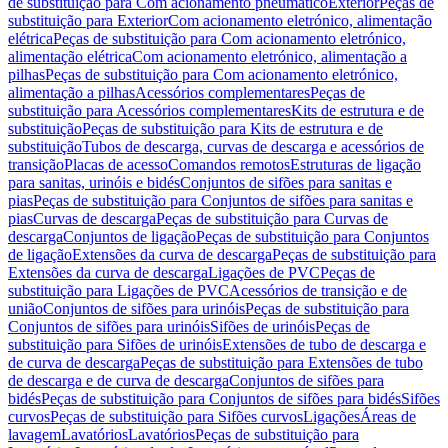
de substituição para Com acionamento pneumático
Exterior
Peças de
substituição para Exterior
Com acionamento eletrónico, alimentação
elétrica
Peças de substituição para Com acionamento eletrónico,
alimentação elétrica
Com acionamento eletrónico, alimentação a
pilhas
Peças de substituição para Com acionamento eletrónico,
alimentação a pilhas
Acessórios complementares
Peças de
substituição para Acessórios complementares
Kits de estrutura e de
substituição
Peças de substituição para Kits de estrutura e de
substituição
Tubos de descarga, curvas de descarga e acessórios de
transição
Placas de acesso
Comandos remotos
Estruturas de ligação
para sanitas, urinóis e bidés
Conjuntos de sifões para sanitas e
pias
Peças de substituição para Conjuntos de sifões para sanitas e
pias
Curvas de descarga
Peças de substituição para Curvas de
descarga
Conjuntos de ligação
Peças de substituição para Conjuntos
de ligação
Extensões da curva de descarga
Peças de substituição para
Extensões da curva de descarga
Ligações de PVC
Peças de
substituição para Ligações de PVC
Acessórios de transição e de
união
Conjuntos de sifões para urinóis
Peças de substituição para
Conjuntos de sifões para urinóis
Sifões de urinóis
Peças de
substituição para Sifões de urinóis
Extensões de tubo de descarga e
de curva de descarga
Peças de substituição para Extensões de tubo
de descarga e de curva de descarga
Conjuntos de sifões para
bidés
Peças de substituição para Conjuntos de sifões para bidés
Sifões
curvos
Peças de substituição para Sifões curvos
Ligações
Áreas de
lavagem
Lavatórios
Lavatórios
Peças de substituição para