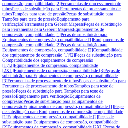
compressão, compatibilidade [2]
Ferramentas de processamento de
tubos
Peças de substituição para Ferramentas de processamento de
tubos
Tampões para teste de pressão
Peças de substituição para
Tampões para teste de pressão
Equipamento para
verificação
Ferramentas para Geberit Mapress
Peças de substituição
para Ferramentas para Geberit Mapress
Equipamentos de
compressão, compatibilidade [1]
Peças de substituição para
Equipamentos de compressão, compatibilidade [1]
Equipamentos de
compressão, compatibilidade [2]
Peças de substituição para
Equipamentos de compressão, compatibilidade [2]
Compatibilidade
dos equipamentos de compressão [1]/[2]
Peças de substituição para
Compatibilidade dos equipamentos de compressão
[1]/[2]
Equipamentos de compressão, compatibilidade
[2XL]
Equipamentos de compressão, compatibilidade [3]
Peças de
substituição para Equipamentos de compressão, compatibilidade
[3]
Ferramentas de processamento de tubos
Peças de substituição para
Ferramentas de processamento de tubos
Tampões para teste de
pressão
Peças de substituição para Tampões para teste de
pressão
Equipamento para verificação
Equipamentos de
compressão
Peças de substituição para Equipamentos de
compressão
Equipamentos de compressão, compatibilidade [1]
Peças
de substituição para Equipamentos de compressão, compatibilidade
[1]
Equipamentos de compressão, compatibilidade [2]
Peças de
substituição para Equipamentos de compressão, compatibilidade
[2]
Equipamentos de compressão, compatibilidade [2XL]
Peças de