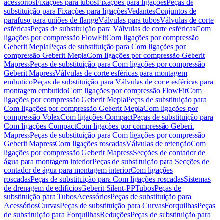
acessórios
Fixações para tubos
Fixações para ligações
Peças de
substituição para Fixações para ligações
Vedantes
Conjuntos de
parafuso para uniões de flange
Válvulas para tubos
Válvulas de corte
esféricas
Peças de substituição para Válvulas de corte esféricas
Com
ligações por compressão FlowFit
Com ligações por compressão
Geberit Mepla
Peças de substituição para Com ligações por
compressão Geberit Mepla
Com ligações por compressão Geberit
Mapress
Peças de substituição para Com ligações por compressão
Geberit Mapress
Válvulas de corte esféricas para montagem
embutido
Peças de substituição para Válvulas de corte esféricas para
montagem embutido
Com ligações por compressão FlowFit
Com
ligações por compressão Geberit Mepla
Peças de substituição para
Com ligações por compressão Geberit Mepla
Com ligações por
compressão Volex
Com ligações Compact
Peças de substituição para
Com ligações Compact
Com ligações por compressão Geberit
Mapress
Peças de substituição para Com ligações por compressão
Geberit Mapress
Com ligações roscadas
Válvulas de retenção
Com
ligações por compressão Geberit Mapress
Secções de contador de
água para montagem interior
Peças de substituição para Secções de
contador de água para montagem interior
Com ligações
roscadas
Peças de substituição para Com ligações roscadas
Sistemas
de drenagem de edifícios
Geberit Silent-PP
Tubos
Peças de
substituição para Tubos
Acessórios
Peças de substituição para
Acessórios
Curvas
Peças de substituição para Curvas
Forquilhas
Peças
de substituição para Forquilhas
Reduções
Peças de substituição para