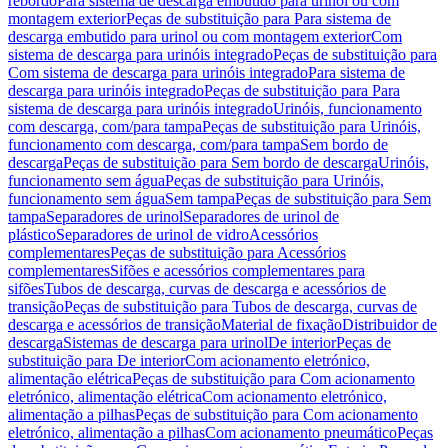
rebordo
Para sistema de descarga embutido para urinol ou com
montagem exterior
Peças de substituição para Para sistema de
descarga embutido para urinol ou com montagem exterior
Com
sistema de descarga para urinóis integrado
Peças de substituição para
Com sistema de descarga para urinóis integrado
Para sistema de
descarga para urinóis integrado
Peças de substituição para Para
sistema de descarga para urinóis integrado
Urinóis, funcionamento
com descarga, com/para tampa
Peças de substituição para Urinóis,
funcionamento com descarga, com/para tampa
Sem bordo de
descarga
Peças de substituição para Sem bordo de descarga
Urinóis,
funcionamento sem água
Peças de substituição para Urinóis,
funcionamento sem água
Sem tampa
Peças de substituição para Sem
tampa
Separadores de urinol
Separadores de urinol de
plástico
Separadores de urinol de vidro
Acessórios
complementares
Peças de substituição para Acessórios
complementares
Sifões e acessórios complementares para
sifões
Tubos de descarga, curvas de descarga e acessórios de
transição
Peças de substituição para Tubos de descarga, curvas de
descarga e acessórios de transição
Material de fixação
Distribuidor de
descarga
Sistemas de descarga para urinol
De interior
Peças de
substituição para De interior
Com acionamento eletrónico,
alimentação elétrica
Peças de substituição para Com acionamento
eletrónico, alimentação elétrica
Com acionamento eletrónico,
alimentação a pilhas
Peças de substituição para Com acionamento
eletrónico, alimentação a pilhas
Com acionamento pneumático
Peças