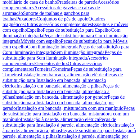
mobiliário de casa de banho
Prateleiras de parede
Acessórios
complementares
Acessórios de gavetas e caixas de
arrumação
Suporte de toalhas e ganchos para
toalhas
Puxadores
Conjuntos de pés de apoio
Quadros
magnéticos
Outros acessórios complementares
Espelhos e móveis
com espelho
Espelho
Peças de substituição para Espelho
Com
iluminação integrada
Peças de substituição para Com iluminação
integrada
Móveis com espelho
Peças de substituição para Móveis
com espelho
Com iluminação integrada
Peças de substituição para
Com iluminação integrada
Sem iluminação integrada
Peças de
substituição para Sem iluminação integrada
Acessórios
complementares
Elementos de luz
Outros acessórios
complementares
Torneiras
Torneiras
Peças de substituição para
Torneiras
Instalação em bancada, alimentação elétrica
Peças de
substituição para Instalação em bancada, alimentação
elétrica
Instalação em bancada, alimentação a pilhas
Peças de
substituição para Instalação em bancada, alimentação a
pilhas
Instalação em bancada, alimentação por gerador
Peças de
substituição para Instalação em bancada, alimentação por
gerador
Instalação em bancada, misturadora com um manípulo
Peças
de substituição para Instalação em bancada, misturadora com um
manípulo
Instalação à parede, alimentação elétrica
Peças de
substituição para Instalação à parede, alimentação elétrica
Instalação
à parede, alimentação a pilhas
Peças de substituição para Instalação à
parede, alimentação a pilhas
Instalação à parede, alimentação por