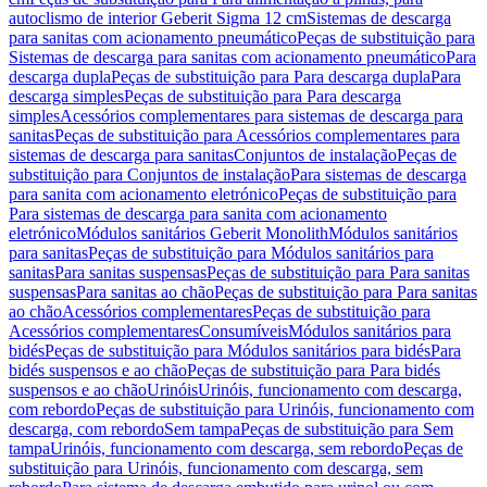
autoclismo de interior Geberit Sigma 12 cm
Sistemas de descarga
para sanitas com acionamento pneumático
Peças de substituição para
Sistemas de descarga para sanitas com acionamento pneumático
Para
descarga dupla
Peças de substituição para Para descarga dupla
Para
descarga simples
Peças de substituição para Para descarga
simples
Acessórios complementares para sistemas de descarga para
sanitas
Peças de substituição para Acessórios complementares para
sistemas de descarga para sanitas
Conjuntos de instalação
Peças de
substituição para Conjuntos de instalação
Para sistemas de descarga
para sanita com acionamento eletrónico
Peças de substituição para
Para sistemas de descarga para sanita com acionamento
eletrónico
Módulos sanitários Geberit Monolith
Módulos sanitários
para sanitas
Peças de substituição para Módulos sanitários para
sanitas
Para sanitas suspensas
Peças de substituição para Para sanitas
suspensas
Para sanitas ao chão
Peças de substituição para Para sanitas
ao chão
Acessórios complementares
Peças de substituição para
Acessórios complementares
Consumíveis
Módulos sanitários para
bidés
Peças de substituição para Módulos sanitários para bidés
Para
bidés suspensos e ao chão
Peças de substituição para Para bidés
suspensos e ao chão
Urinóis
Urinóis, funcionamento com descarga,
com rebordo
Peças de substituição para Urinóis, funcionamento com
descarga, com rebordo
Sem tampa
Peças de substituição para Sem
tampa
Urinóis, funcionamento com descarga, sem rebordo
Peças de
substituição para Urinóis, funcionamento com descarga, sem