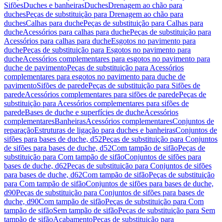
Sifões
Duches e banheiras
Duches
Drenagem ao chão para
duches
Peças de substituição para Drenagem ao chão para
duches
Calhas para duche
Peças de substituição para Calhas para
duche
Acessórios para calhas para duche
Peças de substituição para
Acessórios para calhas para duche
Esgotos no pavimento para
duche
Peças de substituição para Esgotos no pavimento para
duche
Acessórios complementares para esgotos no pavimento para
duche de pavimento
Peças de substituição para Acessórios
complementares para esgotos no pavimento para duche de
pavimento
Sifões de parede
Peças de substituição para Sifões de
parede
Acessórios complementares para sifões de parede
Peças de
substituição para Acessórios complementares para sifões de
parede
Bases de duche e superfícies de duche
Acessórios
complementares
Banheiras
Acessórios complementares
Conjuntos de
reparação
Estruturas de ligação para duches e banheiras
Conjuntos de
sifões para bases de duche, d52
Peças de substituição para Conjuntos
de sifões para bases de duche, d52
Com tampão de sifão
Peças de
substituição para Com tampão de sifão
Conjuntos de sifões para
bases de duche, d62
Peças de substituição para Conjuntos de sifões
para bases de duche, d62
Com tampão de sifão
Peças de substituição
para Com tampão de sifão
Conjuntos de sifões para bases de duche,
d90
Peças de substituição para Conjuntos de sifões para bases de
duche, d90
Com tampão de sifão
Peças de substituição para Com
tampão de sifão
Sem tampão de sifão
Peças de substituição para Sem
tampão de sifão
Acabamento
Peças de substituição para