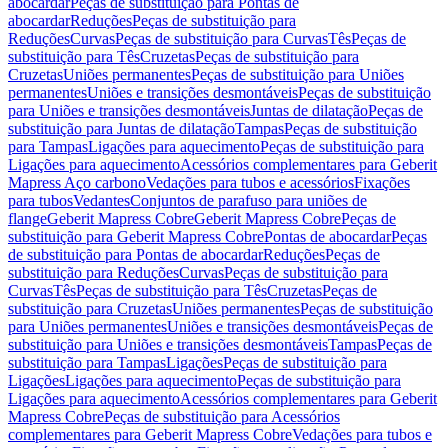
abocardar
Peças de substituição para Pontas de
abocardar
Reduções
Peças de substituição para
Reduções
Curvas
Peças de substituição para Curvas
Tês
Peças de
substituição para Tês
Cruzetas
Peças de substituição para
Cruzetas
Uniões permanentes
Peças de substituição para Uniões
permanentes
Uniões e transições desmontáveis
Peças de substituição
para Uniões e transições desmontáveis
Juntas de dilatação
Peças de
substituição para Juntas de dilatação
Tampas
Peças de substituição
para Tampas
Ligações para aquecimento
Peças de substituição para
Ligações para aquecimento
Acessórios complementares para Geberit
Mapress Aço carbono
Vedações para tubos e acessórios
Fixações
para tubos
Vedantes
Conjuntos de parafuso para uniões de
flange
Geberit Mapress Cobre
Geberit Mapress Cobre
Peças de
substituição para Geberit Mapress Cobre
Pontas de abocardar
Peças
de substituição para Pontas de abocardar
Reduções
Peças de
substituição para Reduções
Curvas
Peças de substituição para
Curvas
Tês
Peças de substituição para Tês
Cruzetas
Peças de
substituição para Cruzetas
Uniões permanentes
Peças de substituição
para Uniões permanentes
Uniões e transições desmontáveis
Peças de
substituição para Uniões e transições desmontáveis
Tampas
Peças de
substituição para Tampas
Ligações
Peças de substituição para
Ligações
Ligações para aquecimento
Peças de substituição para
Ligações para aquecimento
Acessórios complementares para Geberit
Mapress Cobre
Peças de substituição para Acessórios
complementares para Geberit Mapress Cobre
Vedações para tubos e