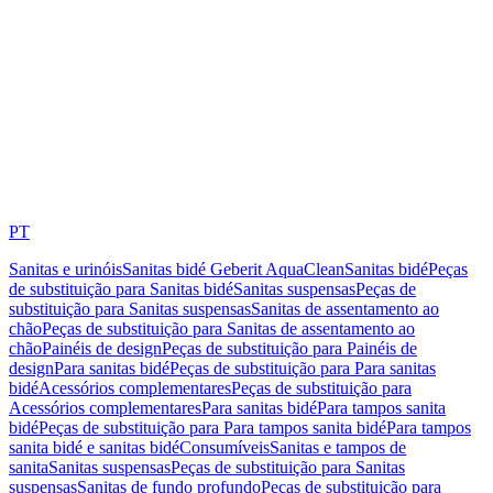
PT
Sanitas e urinóis
Sanitas bidé Geberit AquaClean
Sanitas bidé
Peças
de substituição para Sanitas bidé
Sanitas suspensas
Peças de
substituição para Sanitas suspensas
Sanitas de assentamento ao
chão
Peças de substituição para Sanitas de assentamento ao
chão
Painéis de design
Peças de substituição para Painéis de
design
Para sanitas bidé
Peças de substituição para Para sanitas
bidé
Acessórios complementares
Peças de substituição para
Acessórios complementares
Para sanitas bidé
Para tampos sanita
bidé
Peças de substituição para Para tampos sanita bidé
Para tampos
sanita bidé e sanitas bidé
Consumíveis
Sanitas e tampos de
sanita
Sanitas suspensas
Peças de substituição para Sanitas
suspensas
Sanitas de fundo profundo
Peças de substituição para