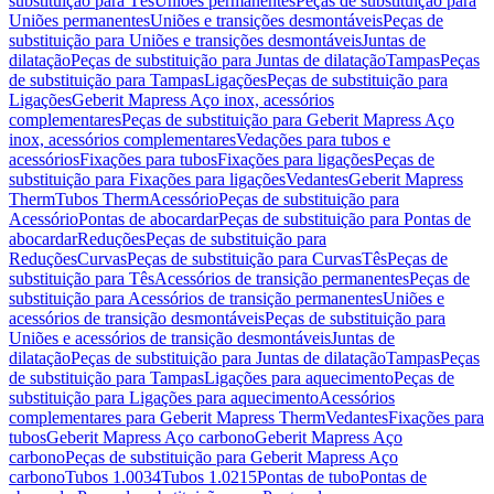
substituição para Tês
Uniões permanentes
Peças de substituição para
Uniões permanentes
Uniões e transições desmontáveis
Peças de
substituição para Uniões e transições desmontáveis
Juntas de
dilatação
Peças de substituição para Juntas de dilatação
Tampas
Peças
de substituição para Tampas
Ligações
Peças de substituição para
Ligações
Geberit Mapress Aço inox, acessórios
complementares
Peças de substituição para Geberit Mapress Aço
inox, acessórios complementares
Vedações para tubos e
acessórios
Fixações para tubos
Fixações para ligações
Peças de
substituição para Fixações para ligações
Vedantes
Geberit Mapress
Therm
Tubos Therm
Acessório
Peças de substituição para
Acessório
Pontas de abocardar
Peças de substituição para Pontas de
abocardar
Reduções
Peças de substituição para
Reduções
Curvas
Peças de substituição para Curvas
Tês
Peças de
substituição para Tês
Acessórios de transição permanentes
Peças de
substituição para Acessórios de transição permanentes
Uniões e
acessórios de transição desmontáveis
Peças de substituição para
Uniões e acessórios de transição desmontáveis
Juntas de
dilatação
Peças de substituição para Juntas de dilatação
Tampas
Peças
de substituição para Tampas
Ligações para aquecimento
Peças de
substituição para Ligações para aquecimento
Acessórios
complementares para Geberit Mapress Therm
Vedantes
Fixações para
tubos
Geberit Mapress Aço carbono
Geberit Mapress Aço
carbono
Peças de substituição para Geberit Mapress Aço
carbono
Tubos 1.0034
Tubos 1.0215
Pontas de tubo
Pontas de