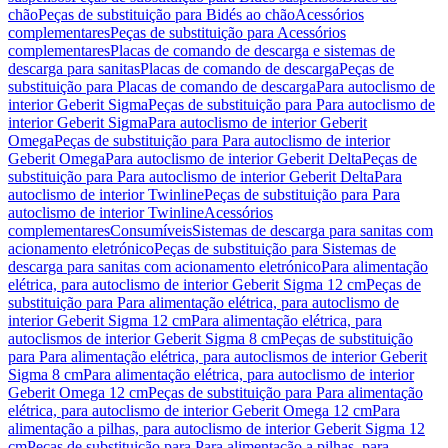
chão
Peças de substituição para Bidés ao chão
Acessórios
complementares
Peças de substituição para Acessórios
complementares
Placas de comando de descarga e sistemas de
descarga para sanitas
Placas de comando de descarga
Peças de
substituição para Placas de comando de descarga
Para autoclismo de
interior Geberit Sigma
Peças de substituição para Para autoclismo de
interior Geberit Sigma
Para autoclismo de interior Geberit
Omega
Peças de substituição para Para autoclismo de interior
Geberit Omega
Para autoclismo de interior Geberit Delta
Peças de
substituição para Para autoclismo de interior Geberit Delta
Para
autoclismo de interior Twinline
Peças de substituição para Para
autoclismo de interior Twinline
Acessórios
complementares
Consumíveis
Sistemas de descarga para sanitas com
acionamento eletrónico
Peças de substituição para Sistemas de
descarga para sanitas com acionamento eletrónico
Para alimentação
elétrica, para autoclismo de interior Geberit Sigma 12 cm
Peças de
substituição para Para alimentação elétrica, para autoclismo de
interior Geberit Sigma 12 cm
Para alimentação elétrica, para
autoclismos de interior Geberit Sigma 8 cm
Peças de substituição
para Para alimentação elétrica, para autoclismos de interior Geberit
Sigma 8 cm
Para alimentação elétrica, para autoclismo de interior
Geberit Omega 12 cm
Peças de substituição para Para alimentação
elétrica, para autoclismo de interior Geberit Omega 12 cm
Para
alimentação a pilhas, para autoclismo de interior Geberit Sigma 12
cm
Peças de substituição para Para alimentação a pilhas, para