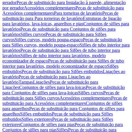
gerador
Peças de substituição para Instalação à parede, alimentação
por gerador
Acessórios complementares
Peças de substituição para
Acessórios complementares
Para torneiras de lavatório
Peças de
substituição para Para torneiras de lavatório
Estruturas de ligação
para lavatórios, lava-loiças, aparelhos e pias
Conjuntos de sifões para
lavatórios
Peças de substituição para Conjuntos de sifões para
lavatórios
Sifões curvos
Peças de substituição para Sifões
curvos
Sifões curvos, modelo poupa-espaço
Peças de substituição
para Sifões curvos, modelo poupa-espaço
Sifões de tubo interior para
lavatórios
Peças de substituição para Sifões de tubo interior para
lavatórios
Sifões de tubo interior para lavatórios, modelo
economizador de espaço
Peças de substituição para Sifões de tubo
interior para lavatórios, modelo economizador de espaço
Sifões
embutidos
Peças de substituição para Sifões embutidos
Ligações ao
lavatório
Peças de substituição para Ligações ao
lavatório
Tampas
Ligações
Peças de substituição para
Ligações
Conjuntos de sifões para lava-loiças
Peças de substituição
para Conjuntos de sifões para lava-loiças
Sifões curvos
Peças de
substituição para Sifões curvos
Acessórios complementares
Peças de
substituição para Acessórios complementares
Conjuntos de sifões
para aparelhos
Peças de substituição para Conjuntos de sifões para
aparelhos
Sifões embutidos
Peças de substituição para Sifões
embutidos
Sifões exteriores
Peças de substituição para Sifões
exteriores
Conjuntos de sifões para pias
Peças de substituição para
Conjuntos de sifões para pias
Sifões
Peças de substituição para