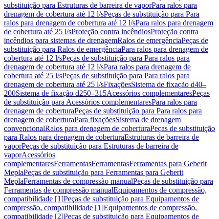
substituição para Estruturas de barreira de vapor
Para ralos para
drenagem de cobertura até 12 l/s
Peças de substituição para Para
ralos para drenagem de cobertura até 12 l/s
Para ralos para drenagem
de cobertura até 25 l/s
Proteção contra incêndios
Proteção contra
incêndios para sistemas de drenagem
Ralos de emergência
Peças de
substituição para Ralos de emergência
Para ralos para drenagem de
cobertura até 12 l/s
Peças de substituição para Para ralos para
drenagem de cobertura até 12 l/s
Para ralos para drenagem de
cobertura até 25 l/s
Peças de substituição para Para ralos para
drenagem de cobertura até 25 l/s
Fixações
Sistema de fixação d40–
200
Sistema de fixação d250–315
Acessórios complementares
Peças
de substituição para Acessórios complementares
Para ralos para
drenagem de cobertura
Peças de substituição para Para ralos para
drenagem de cobertura
Para fixações
Sistema de drenagem
convencional
Ralos para drenagem de cobertura
Peças de substituição
para Ralos para drenagem de cobertura
Estruturas de barreira de
vapor
Peças de substituição para Estruturas de barreira de
vapor
Acessórios
complementares
Ferramentas
Ferramentas
Ferramentas para Geberit
Mepla
Peças de substituição para Ferramentas para Geberit
Mepla
Ferramentas de compressão manual
Peças de substituição para
Ferramentas de compressão manual
Equipamentos de compressão,
compatibilidade [1]
Peças de substituição para Equipamentos de
compressão, compatibilidade [1]
Equipamentos de compressão,
compatibilidade [2]
Peças de substituição para Equipamentos de