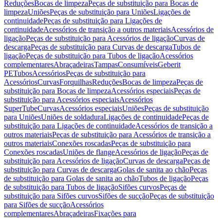
Reduções
Bocas de limpeza
Peças de substituição para Bocas de
limpeza
Uniões
Peças de substituição para Uniões
Ligações de
continuidade
Peças de substituição para Ligações de
continuidade
Acessórios de transição a outros materiais
Acessórios de
ligação
Peças de substituição para Acessórios de ligação
Curvas de
descarga
Peças de substituição para Curvas de descarga
Tubos de
ligação
Peças de substituição para Tubos de ligação
Acessórios
complementares
Abraçadeiras
Tampas
Consumíveis
Geberit
PE
Tubos
Acessórios
Peças de substituição para
Acessórios
Curvas
Forquilhas
Reduções
Bocas de limpeza
Peças de
substituição para Bocas de limpeza
Acessórios especiais
Peças de
substituição para Acessórios especiais
Acessórios
SuperTube
Curvas
Acessórios especiais
Uniões
Peças de substituição
para Uniões
Uniões de soldadura
Ligações de continuidade
Peças de
substituição para Ligações de continuidade
Acessórios de transição a
outros materiais
Peças de substituição para Acessórios de transição a
outros materiais
Conexões roscadas
Peças de substituição para
Conexões roscadas
Uniões de flange
Acessórios de ligação
Peças de
substituição para Acessórios de ligação
Curvas de descarga
Peças de
substituição para Curvas de descarga
Golas de sanita ao chão
Peças
de substituição para Golas de sanita ao chão
Tubos de ligação
Peças
de substituição para Tubos de ligação
Sifões curvos
Peças de
substituição para Sifões curvos
Sifões de sucção
Peças de substituição
para Sifões de sucção
Acessórios
complementares
Abraçadeiras
Fixações para