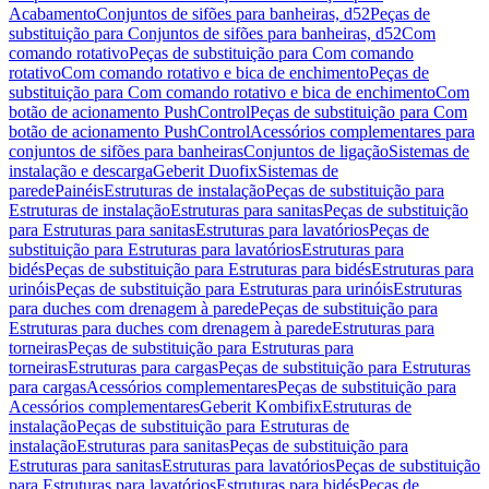
Acabamento
Conjuntos de sifões para banheiras, d52
Peças de
substituição para Conjuntos de sifões para banheiras, d52
Com
comando rotativo
Peças de substituição para Com comando
rotativo
Com comando rotativo e bica de enchimento
Peças de
substituição para Com comando rotativo e bica de enchimento
Com
botão de acionamento PushControl
Peças de substituição para Com
botão de acionamento PushControl
Acessórios complementares para
conjuntos de sifões para banheiras
Conjuntos de ligação
Sistemas de
instalação e descarga
Geberit Duofix
Sistemas de
parede
Painéis
Estruturas de instalação
Peças de substituição para
Estruturas de instalação
Estruturas para sanitas
Peças de substituição
para Estruturas para sanitas
Estruturas para lavatórios
Peças de
substituição para Estruturas para lavatórios
Estruturas para
bidés
Peças de substituição para Estruturas para bidés
Estruturas para
urinóis
Peças de substituição para Estruturas para urinóis
Estruturas
para duches com drenagem à parede
Peças de substituição para
Estruturas para duches com drenagem à parede
Estruturas para
torneiras
Peças de substituição para Estruturas para
torneiras
Estruturas para cargas
Peças de substituição para Estruturas
para cargas
Acessórios complementares
Peças de substituição para
Acessórios complementares
Geberit Kombifix
Estruturas de
instalação
Peças de substituição para Estruturas de
instalação
Estruturas para sanitas
Peças de substituição para
Estruturas para sanitas
Estruturas para lavatórios
Peças de substituição
para Estruturas para lavatórios
Estruturas para bidés
Peças de