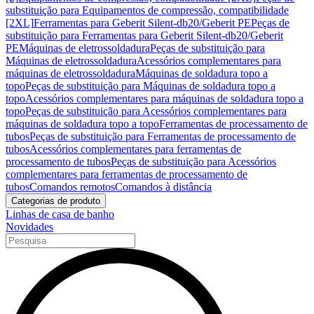
substituição para Equipamentos de compressão, compatibilidade
[2XL]
Ferramentas para Geberit Silent-db20/Geberit PE
Peças de
substituição para Ferramentas para Geberit Silent-db20/Geberit
PE
Máquinas de eletrossoldadura
Peças de substituição para
Máquinas de eletrossoldadura
Acessórios complementares para
máquinas de eletrossoldadura
Máquinas de soldadura topo a
topo
Peças de substituição para Máquinas de soldadura topo a
topo
Acessórios complementares para máquinas de soldadura topo a
topo
Peças de substituição para Acessórios complementares para
máquinas de soldadura topo a topo
Ferramentas de processamento de
tubos
Peças de substituição para Ferramentas de processamento de
tubos
Acessórios complementares para ferramentas de
processamento de tubos
Peças de substituição para Acessórios
complementares para ferramentas de processamento de
tubos
Comandos remotos
Comandos à distância
Categorias de produto
Linhas de casa de banho
Novidades