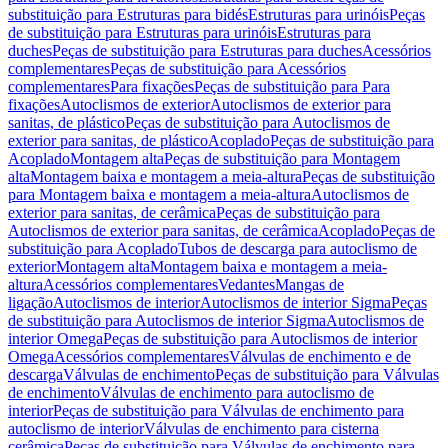
substituição para Estruturas para bidés
Estruturas para urinóis
Peças
de substituição para Estruturas para urinóis
Estruturas para
duches
Peças de substituição para Estruturas para duches
Acessórios
complementares
Peças de substituição para Acessórios
complementares
Para fixações
Peças de substituição para Para
fixações
Autoclismos de exterior
Autoclismos de exterior para
sanitas, de plástico
Peças de substituição para Autoclismos de
exterior para sanitas, de plástico
Acoplado
Peças de substituição para
Acoplado
Montagem alta
Peças de substituição para Montagem
alta
Montagem baixa e montagem a meia-altura
Peças de substituição
para Montagem baixa e montagem a meia-altura
Autoclismos de
exterior para sanitas, de cerâmica
Peças de substituição para
Autoclismos de exterior para sanitas, de cerâmica
Acoplado
Peças de
substituição para Acoplado
Tubos de descarga para autoclismo de
exterior
Montagem alta
Montagem baixa e montagem a meia-
altura
Acessórios complementares
Vedantes
Mangas de
ligação
Autoclismos de interior
Autoclismos de interior Sigma
Peças
de substituição para Autoclismos de interior Sigma
Autoclismos de
interior Omega
Peças de substituição para Autoclismos de interior
Omega
Acessórios complementares
Válvulas de enchimento e de
descarga
Válvulas de enchimento
Peças de substituição para Válvulas
de enchimento
Válvulas de enchimento para autoclismo de
interior
Peças de substituição para Válvulas de enchimento para
autoclismo de interior
Válvulas de enchimento para cisterna
cerâmica
Peças de substituição para Válvulas de enchimento para