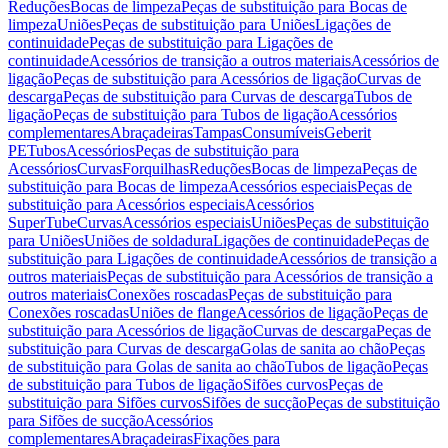
Reduções
Bocas de limpeza
Peças de substituição para Bocas de
limpeza
Uniões
Peças de substituição para Uniões
Ligações de
continuidade
Peças de substituição para Ligações de
continuidade
Acessórios de transição a outros materiais
Acessórios de
ligação
Peças de substituição para Acessórios de ligação
Curvas de
descarga
Peças de substituição para Curvas de descarga
Tubos de
ligação
Peças de substituição para Tubos de ligação
Acessórios
complementares
Abraçadeiras
Tampas
Consumíveis
Geberit
PE
Tubos
Acessórios
Peças de substituição para
Acessórios
Curvas
Forquilhas
Reduções
Bocas de limpeza
Peças de
substituição para Bocas de limpeza
Acessórios especiais
Peças de
substituição para Acessórios especiais
Acessórios
SuperTube
Curvas
Acessórios especiais
Uniões
Peças de substituição
para Uniões
Uniões de soldadura
Ligações de continuidade
Peças de
substituição para Ligações de continuidade
Acessórios de transição a
outros materiais
Peças de substituição para Acessórios de transição a
outros materiais
Conexões roscadas
Peças de substituição para
Conexões roscadas
Uniões de flange
Acessórios de ligação
Peças de
substituição para Acessórios de ligação
Curvas de descarga
Peças de
substituição para Curvas de descarga
Golas de sanita ao chão
Peças
de substituição para Golas de sanita ao chão
Tubos de ligação
Peças
de substituição para Tubos de ligação
Sifões curvos
Peças de
substituição para Sifões curvos
Sifões de sucção
Peças de substituição
para Sifões de sucção
Acessórios
complementares
Abraçadeiras
Fixações para