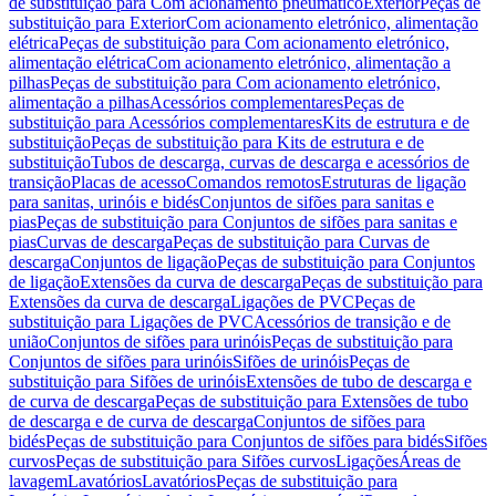
de substituição para Com acionamento pneumático
Exterior
Peças de
substituição para Exterior
Com acionamento eletrónico, alimentação
elétrica
Peças de substituição para Com acionamento eletrónico,
alimentação elétrica
Com acionamento eletrónico, alimentação a
pilhas
Peças de substituição para Com acionamento eletrónico,
alimentação a pilhas
Acessórios complementares
Peças de
substituição para Acessórios complementares
Kits de estrutura e de
substituição
Peças de substituição para Kits de estrutura e de
substituição
Tubos de descarga, curvas de descarga e acessórios de
transição
Placas de acesso
Comandos remotos
Estruturas de ligação
para sanitas, urinóis e bidés
Conjuntos de sifões para sanitas e
pias
Peças de substituição para Conjuntos de sifões para sanitas e
pias
Curvas de descarga
Peças de substituição para Curvas de
descarga
Conjuntos de ligação
Peças de substituição para Conjuntos
de ligação
Extensões da curva de descarga
Peças de substituição para
Extensões da curva de descarga
Ligações de PVC
Peças de
substituição para Ligações de PVC
Acessórios de transição e de
união
Conjuntos de sifões para urinóis
Peças de substituição para
Conjuntos de sifões para urinóis
Sifões de urinóis
Peças de
substituição para Sifões de urinóis
Extensões de tubo de descarga e
de curva de descarga
Peças de substituição para Extensões de tubo
de descarga e de curva de descarga
Conjuntos de sifões para
bidés
Peças de substituição para Conjuntos de sifões para bidés
Sifões
curvos
Peças de substituição para Sifões curvos
Ligações
Áreas de
lavagem
Lavatórios
Lavatórios
Peças de substituição para