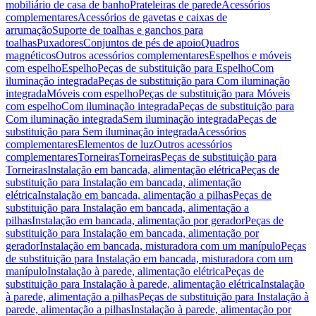
mobiliário de casa de banho
Prateleiras de parede
Acessórios
complementares
Acessórios de gavetas e caixas de
arrumação
Suporte de toalhas e ganchos para
toalhas
Puxadores
Conjuntos de pés de apoio
Quadros
magnéticos
Outros acessórios complementares
Espelhos e móveis
com espelho
Espelho
Peças de substituição para Espelho
Com
iluminação integrada
Peças de substituição para Com iluminação
integrada
Móveis com espelho
Peças de substituição para Móveis
com espelho
Com iluminação integrada
Peças de substituição para
Com iluminação integrada
Sem iluminação integrada
Peças de
substituição para Sem iluminação integrada
Acessórios
complementares
Elementos de luz
Outros acessórios
complementares
Torneiras
Torneiras
Peças de substituição para
Torneiras
Instalação em bancada, alimentação elétrica
Peças de
substituição para Instalação em bancada, alimentação
elétrica
Instalação em bancada, alimentação a pilhas
Peças de
substituição para Instalação em bancada, alimentação a
pilhas
Instalação em bancada, alimentação por gerador
Peças de
substituição para Instalação em bancada, alimentação por
gerador
Instalação em bancada, misturadora com um manípulo
Peças
de substituição para Instalação em bancada, misturadora com um
manípulo
Instalação à parede, alimentação elétrica
Peças de
substituição para Instalação à parede, alimentação elétrica
Instalação
à parede, alimentação a pilhas
Peças de substituição para Instalação à
parede, alimentação a pilhas
Instalação à parede, alimentação por