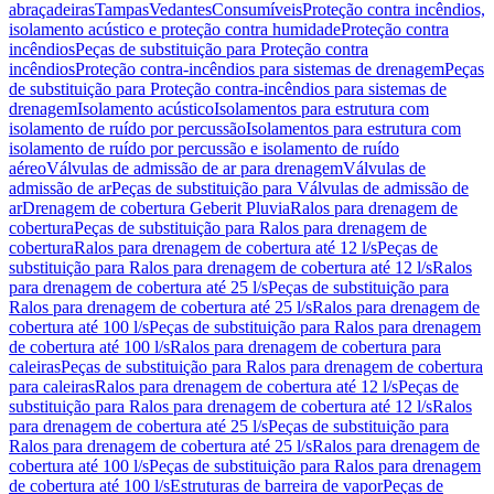
abraçadeiras
Tampas
Vedantes
Consumíveis
Proteção contra incêndios,
isolamento acústico e proteção contra humidade
Proteção contra
incêndios
Peças de substituição para Proteção contra
incêndios
Proteção contra-incêndios para sistemas de drenagem
Peças
de substituição para Proteção contra-incêndios para sistemas de
drenagem
Isolamento acústico
Isolamentos para estrutura com
isolamento de ruído por percussão
Isolamentos para estrutura com
isolamento de ruído por percussão e isolamento de ruído
aéreo
Válvulas de admissão de ar para drenagem
Válvulas de
admissão de ar
Peças de substituição para Válvulas de admissão de
ar
Drenagem de cobertura Geberit Pluvia
Ralos para drenagem de
cobertura
Peças de substituição para Ralos para drenagem de
cobertura
Ralos para drenagem de cobertura até 12 l/s
Peças de
substituição para Ralos para drenagem de cobertura até 12 l/s
Ralos
para drenagem de cobertura até 25 l/s
Peças de substituição para
Ralos para drenagem de cobertura até 25 l/s
Ralos para drenagem de
cobertura até 100 l/s
Peças de substituição para Ralos para drenagem
de cobertura até 100 l/s
Ralos para drenagem de cobertura para
caleiras
Peças de substituição para Ralos para drenagem de cobertura
para caleiras
Ralos para drenagem de cobertura até 12 l/s
Peças de
substituição para Ralos para drenagem de cobertura até 12 l/s
Ralos
para drenagem de cobertura até 25 l/s
Peças de substituição para
Ralos para drenagem de cobertura até 25 l/s
Ralos para drenagem de
cobertura até 100 l/s
Peças de substituição para Ralos para drenagem
de cobertura até 100 l/s
Estruturas de barreira de vapor
Peças de