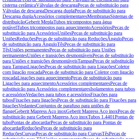
cisterna cerâmica
Válvulas de descarga
Peças de substituição para
Válvulas de descarga
Descarga dupla
Peças de substituição para
Descarga dupla
Acessórios complementares
Membranas
Sistemas de
distribuição
Geberit Mepla
Tubos tricompostos para água
potável
Tubos tricompostos para aquecimento
Acessórios
Peças de
substituição para Acessórios
Uniões
Peças de substituição para
Uniões
Reduções
Peças de substituição para Reduções
Ângulo
Peças
de substituição para Ângulo
Tês
Peças de substituição para
Tês
Uniões permanentes
Peças de substituição para Uniões
permanentes
Uniões e transições desmontáveis
Peças de substituição
para Uniões e transições desmontáveis
Tampas
Peças de substituição
para Tampas
Ligações
Peças de substituição para Ligações
Coletor
com ligação roscada
Peças de substituição para Coletor com ligação
roscada
Ligações para aquecimento
Peças de substituição para
Ligações para aquecimento
Acessórios complementares
Peças de
substituição para Acessórios complementares
Isolamentos para tubos
e acessórios
Vedações para tubos e acessórios
Fixações para
tubos
Fixações para ligações
Peças de substituição para Fixações para
ligações
Vedantes
Conjuntos de parafuso para uniões de
flange
Geberit Mapress Aço inox
Geberit Mapress Aço inox
Peças de
substituição para Geberit Mapress Aço inox
Tubos 1.4401
Pontas de
tubo
Pontas de abocardar
Peças de substituição para Pontas de
abocardar
Reduções
Peças de substituição para
Reduções
Curvas
Peças de substituição para Curvas
Tês
Peças de