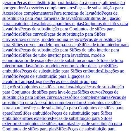
gerador
Peças de substituição para Instalação à parede, alimentação
por gerador
Acessórios complementares
Peças de substituição para
Acessórios complementares
Para torneiras de lavatório
Peças de
substituição para Para torneiras de lavatório
Estruturas de ligação
para lavatórios, lava-loiças, aparelhos e pias
Conjuntos de sifões para
lavatórios
Peças de substituição para Conjuntos de sifões para
lavatórios
Sifões curvos
Peças de substituição para Sifões
curvos
Sifões curvos, modelo poupa-espaço
Peças de substituição
para Sifões curvos, modelo poupa-espaço
Sifões de tubo interior para
lavatórios
Peças de substituição para Sifões de tubo interior para
lavatórios
Sifões de tubo interior para lavatórios, modelo
economizador de espaço
Peças de substituição para Sifões de tubo
interior para lavatórios, modelo economizador de espaço
Sifões
embutidos
Peças de substituição para Sifões embutidos
Ligações ao
lavatório
Peças de substituição para Ligações ao
lavatório
Tampas
Ligações
Peças de substituição para
Ligações
Conjuntos de sifões para lava-loiças
Peças de substituição
para Conjuntos de sifões para lava-loiças
Sifões curvos
Peças de
substituição para Sifões curvos
Acessórios complementares
Peças de
substituição para Acessórios complementares
Conjuntos de sifões
para aparelhos
Peças de substituição para Conjuntos de sifões para
aparelhos
Sifões embutidos
Peças de substituição para Sifões
embutidos
Sifões exteriores
Peças de substituição para Sifões
exteriores
Conjuntos de sifões para pias
Peças de substituição para
Conjuntos de sifões para pias
Sifões
Peças de substituição para