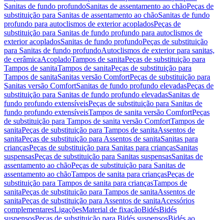
Sanitas de fundo profundo
Sanitas de assentamento ao chão
Peças de
substituição para Sanitas de assentamento ao chão
Sanitas de fundo
profundo para autoclismos de exterior acoplados
Peças de
substituição para Sanitas de fundo profundo para autoclismos de
exterior acoplados
Sanitas de fundo profundo
Peças de substituição
para Sanitas de fundo profundo
Autoclismos de exterior para sanitas,
de cerâmica
Acoplado
Tampos de sanita
Peças de substituição para
Tampos de sanita
Tampos de sanita
Peças de substituição para
Tampos de sanita
Sanitas versão Comfort
Peças de substituição para
Sanitas versão Comfort
Sanitas de fundo profundo elevadas
Peças de
substituição para Sanitas de fundo profundo elevadas
Sanitas de
fundo profundo extensíveis
Peças de substituição para Sanitas de
fundo profundo extensíveis
Tampos de sanita versão Comfort
Peças
de substituição para Tampos de sanita versão Comfort
Tampos de
sanita
Peças de substituição para Tampos de sanita
Assentos de
sanita
Peças de substituição para Assentos de sanita
Sanitas para
crianças
Peças de substituição para Sanitas para crianças
Sanitas
suspensas
Peças de substituição para Sanitas suspensas
Sanitas de
assentamento ao chão
Peças de substituição para Sanitas de
assentamento ao chão
Tampos de sanita para crianças
Peças de
substituição para Tampos de sanita para crianças
Tampos de
sanita
Peças de substituição para Tampos de sanita
Assentos de
sanita
Peças de substituição para Assentos de sanita
Acessórios
complementares
Ligações
Material de fixação
Bidés
Bidés
suspensos
Peças de substituição para Bidés suspensos
Bidés ao