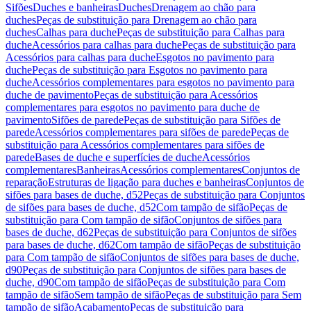
Sifões
Duches e banheiras
Duches
Drenagem ao chão para
duches
Peças de substituição para Drenagem ao chão para
duches
Calhas para duche
Peças de substituição para Calhas para
duche
Acessórios para calhas para duche
Peças de substituição para
Acessórios para calhas para duche
Esgotos no pavimento para
duche
Peças de substituição para Esgotos no pavimento para
duche
Acessórios complementares para esgotos no pavimento para
duche de pavimento
Peças de substituição para Acessórios
complementares para esgotos no pavimento para duche de
pavimento
Sifões de parede
Peças de substituição para Sifões de
parede
Acessórios complementares para sifões de parede
Peças de
substituição para Acessórios complementares para sifões de
parede
Bases de duche e superfícies de duche
Acessórios
complementares
Banheiras
Acessórios complementares
Conjuntos de
reparação
Estruturas de ligação para duches e banheiras
Conjuntos de
sifões para bases de duche, d52
Peças de substituição para Conjuntos
de sifões para bases de duche, d52
Com tampão de sifão
Peças de
substituição para Com tampão de sifão
Conjuntos de sifões para
bases de duche, d62
Peças de substituição para Conjuntos de sifões
para bases de duche, d62
Com tampão de sifão
Peças de substituição
para Com tampão de sifão
Conjuntos de sifões para bases de duche,
d90
Peças de substituição para Conjuntos de sifões para bases de
duche, d90
Com tampão de sifão
Peças de substituição para Com
tampão de sifão
Sem tampão de sifão
Peças de substituição para Sem
tampão de sifão
Acabamento
Peças de substituição para