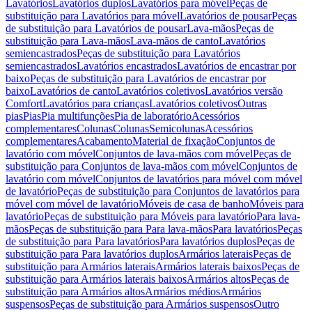
Lavatórios
Lavatórios duplos
Lavatórios para móvel
Peças de
substituição para Lavatórios para móvel
Lavatórios de pousar
Peças
de substituição para Lavatórios de pousar
Lava-mãos
Peças de
substituição para Lava-mãos
Lava-mãos de canto
Lavatórios
semiencastrados
Peças de substituição para Lavatórios
semiencastrados
Lavatórios encastrados
Lavatórios de encastrar por
baixo
Peças de substituição para Lavatórios de encastrar por
baixo
Lavatórios de canto
Lavatórios coletivos
Lavatórios versão
Comfort
Lavatórios para crianças
Lavatórios coletivos
Outras
pias
Pias
Pia multifunções
Pia de laboratório
Acessórios
complementares
Colunas
Colunas
Semicolunas
Acessórios
complementares
Acabamento
Material de fixação
Conjuntos de
lavatório com móvel
Conjuntos de lava-mãos com móvel
Peças de
substituição para Conjuntos de lava-mãos com móvel
Conjuntos de
lavatório com móvel
Conjuntos de lavatórios para móvel com móvel
de lavatório
Peças de substituição para Conjuntos de lavatórios para
móvel com móvel de lavatório
Móveis de casa de banho
Móveis para
lavatório
Peças de substituição para Móveis para lavatório
Para lava-
mãos
Peças de substituição para Para lava-mãos
Para lavatórios
Peças
de substituição para Para lavatórios
Para lavatórios duplos
Peças de
substituição para Para lavatórios duplos
Armários laterais
Peças de
substituição para Armários laterais
Armários laterais baixos
Peças de
substituição para Armários laterais baixos
Armários altos
Peças de
substituição para Armários altos
Armários médios
Armários
suspensos
Peças de substituição para Armários suspensos
Outro