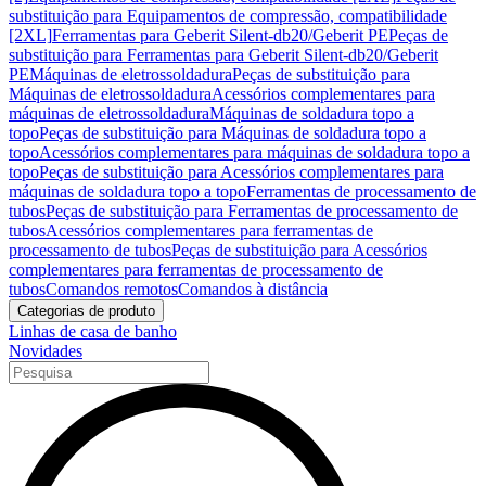
substituição para Equipamentos de compressão, compatibilidade
[2XL]
Ferramentas para Geberit Silent-db20/Geberit PE
Peças de
substituição para Ferramentas para Geberit Silent-db20/Geberit
PE
Máquinas de eletrossoldadura
Peças de substituição para
Máquinas de eletrossoldadura
Acessórios complementares para
máquinas de eletrossoldadura
Máquinas de soldadura topo a
topo
Peças de substituição para Máquinas de soldadura topo a
topo
Acessórios complementares para máquinas de soldadura topo a
topo
Peças de substituição para Acessórios complementares para
máquinas de soldadura topo a topo
Ferramentas de processamento de
tubos
Peças de substituição para Ferramentas de processamento de
tubos
Acessórios complementares para ferramentas de
processamento de tubos
Peças de substituição para Acessórios
complementares para ferramentas de processamento de
tubos
Comandos remotos
Comandos à distância
Categorias de produto
Linhas de casa de banho
Novidades