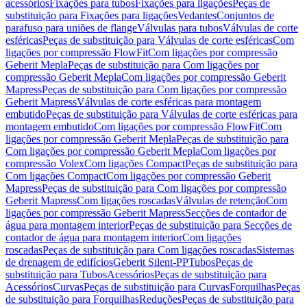
acessórios
Fixações para tubos
Fixações para ligações
Peças de
substituição para Fixações para ligações
Vedantes
Conjuntos de
parafuso para uniões de flange
Válvulas para tubos
Válvulas de corte
esféricas
Peças de substituição para Válvulas de corte esféricas
Com
ligações por compressão FlowFit
Com ligações por compressão
Geberit Mepla
Peças de substituição para Com ligações por
compressão Geberit Mepla
Com ligações por compressão Geberit
Mapress
Peças de substituição para Com ligações por compressão
Geberit Mapress
Válvulas de corte esféricas para montagem
embutido
Peças de substituição para Válvulas de corte esféricas para
montagem embutido
Com ligações por compressão FlowFit
Com
ligações por compressão Geberit Mepla
Peças de substituição para
Com ligações por compressão Geberit Mepla
Com ligações por
compressão Volex
Com ligações Compact
Peças de substituição para
Com ligações Compact
Com ligações por compressão Geberit
Mapress
Peças de substituição para Com ligações por compressão
Geberit Mapress
Com ligações roscadas
Válvulas de retenção
Com
ligações por compressão Geberit Mapress
Secções de contador de
água para montagem interior
Peças de substituição para Secções de
contador de água para montagem interior
Com ligações
roscadas
Peças de substituição para Com ligações roscadas
Sistemas
de drenagem de edifícios
Geberit Silent-PP
Tubos
Peças de
substituição para Tubos
Acessórios
Peças de substituição para
Acessórios
Curvas
Peças de substituição para Curvas
Forquilhas
Peças
de substituição para Forquilhas
Reduções
Peças de substituição para