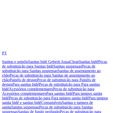
PT
Sanitas e urinóis
Sanitas bidé Geberit AquaClean
Sanitas bidé
Peças
de substituição para Sanitas bidé
Sanitas suspensas
Peças de
substituição para Sanitas suspensas
Sanitas de assentamento ao
chão
Peças de substituição para Sanitas de assentamento ao
chão
Painéis de design
Peças de substituição para Painéis de
design
Para sanitas bidé
Peças de substituição para Para sanitas
bidé
Acessórios complementares
Peças de substituição para
Acessórios complementares
Para sanitas bidé
Para tampos sanita
bidé
Peças de substituição para Para tampos sanita bidé
Para tampos
sanita bidé e sanitas bidé
Consumíveis
Sanitas e tampos de
sanita
Sanitas suspensas
Peças de substituição para Sanitas
suspensas
Sanitas de fundo profundo
Peças de substituição para