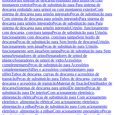
rebordo
Para sistema de descarga embutido para urinol ou com
montagem exterior
Peças de substituição para Para sistema de
descarga embutido para urinol ou com montagem exterior
Com
sistema de descarga para urinóis integrado
Peças de substituição para
Com sistema de descarga para urinóis integrado
Para sistema de
descarga para urinóis integrado
Peças de substituição para Para
sistema de descarga para urinóis integrado
Urinóis, funcionamento
com descarga, com/para tampa
Peças de substituição para Urinóis,
funcionamento com descarga, com/para tampa
Sem bordo de
descarga
Peças de substituição para Sem bordo de descarga
Urinóis,
funcionamento sem água
Peças de substituição para Urinóis,
funcionamento sem água
Sem tampa
Peças de substituição para Sem
tampa
Separadores de urinol
Separadores de urinol de
plástico
Separadores de urinol de vidro
Acessórios
complementares
Peças de substituição para Acessórios
complementares
Sifões e acessórios complementares para
sifões
Tubos de descarga, curvas de descarga e acessórios de
transição
Peças de substituição para Tubos de descarga, curvas de
descarga e acessórios de transição
Material de fixação
Distribuidor de
descarga
Sistemas de descarga para urinol
De interior
Peças de
substituição para De interior
Com acionamento eletrónico,
alimentação elétrica
Peças de substituição para Com acionamento
eletrónico, alimentação elétrica
Com acionamento eletrónico,
alimentação a pilhas
Peças de substituição para Com acionamento
eletrónico, alimentação a pilhas
Com acionamento pneumático
Peças