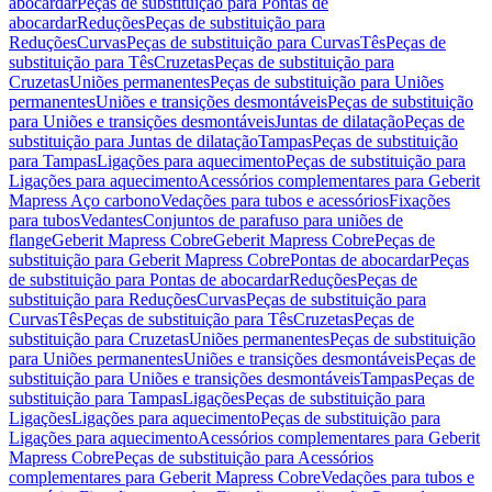
abocardar
Peças de substituição para Pontas de
abocardar
Reduções
Peças de substituição para
Reduções
Curvas
Peças de substituição para Curvas
Tês
Peças de
substituição para Tês
Cruzetas
Peças de substituição para
Cruzetas
Uniões permanentes
Peças de substituição para Uniões
permanentes
Uniões e transições desmontáveis
Peças de substituição
para Uniões e transições desmontáveis
Juntas de dilatação
Peças de
substituição para Juntas de dilatação
Tampas
Peças de substituição
para Tampas
Ligações para aquecimento
Peças de substituição para
Ligações para aquecimento
Acessórios complementares para Geberit
Mapress Aço carbono
Vedações para tubos e acessórios
Fixações
para tubos
Vedantes
Conjuntos de parafuso para uniões de
flange
Geberit Mapress Cobre
Geberit Mapress Cobre
Peças de
substituição para Geberit Mapress Cobre
Pontas de abocardar
Peças
de substituição para Pontas de abocardar
Reduções
Peças de
substituição para Reduções
Curvas
Peças de substituição para
Curvas
Tês
Peças de substituição para Tês
Cruzetas
Peças de
substituição para Cruzetas
Uniões permanentes
Peças de substituição
para Uniões permanentes
Uniões e transições desmontáveis
Peças de
substituição para Uniões e transições desmontáveis
Tampas
Peças de
substituição para Tampas
Ligações
Peças de substituição para
Ligações
Ligações para aquecimento
Peças de substituição para
Ligações para aquecimento
Acessórios complementares para Geberit
Mapress Cobre
Peças de substituição para Acessórios
complementares para Geberit Mapress Cobre
Vedações para tubos e