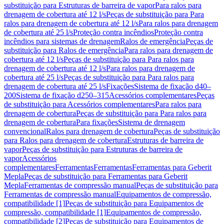
substituição para Estruturas de barreira de vapor
Para ralos para
drenagem de cobertura até 12 l/s
Peças de substituição para Para
ralos para drenagem de cobertura até 12 l/s
Para ralos para drenagem
de cobertura até 25 l/s
Proteção contra incêndios
Proteção contra
incêndios para sistemas de drenagem
Ralos de emergência
Peças de
substituição para Ralos de emergência
Para ralos para drenagem de
cobertura até 12 l/s
Peças de substituição para Para ralos para
drenagem de cobertura até 12 l/s
Para ralos para drenagem de
cobertura até 25 l/s
Peças de substituição para Para ralos para
drenagem de cobertura até 25 l/s
Fixações
Sistema de fixação d40–
200
Sistema de fixação d250–315
Acessórios complementares
Peças
de substituição para Acessórios complementares
Para ralos para
drenagem de cobertura
Peças de substituição para Para ralos para
drenagem de cobertura
Para fixações
Sistema de drenagem
convencional
Ralos para drenagem de cobertura
Peças de substituição
para Ralos para drenagem de cobertura
Estruturas de barreira de
vapor
Peças de substituição para Estruturas de barreira de
vapor
Acessórios
complementares
Ferramentas
Ferramentas
Ferramentas para Geberit
Mepla
Peças de substituição para Ferramentas para Geberit
Mepla
Ferramentas de compressão manual
Peças de substituição para
Ferramentas de compressão manual
Equipamentos de compressão,
compatibilidade [1]
Peças de substituição para Equipamentos de
compressão, compatibilidade [1]
Equipamentos de compressão,
compatibilidade [2]
Peças de substituição para Equipamentos de