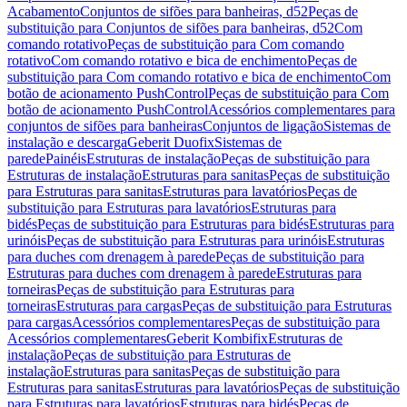
Acabamento
Conjuntos de sifões para banheiras, d52
Peças de
substituição para Conjuntos de sifões para banheiras, d52
Com
comando rotativo
Peças de substituição para Com comando
rotativo
Com comando rotativo e bica de enchimento
Peças de
substituição para Com comando rotativo e bica de enchimento
Com
botão de acionamento PushControl
Peças de substituição para Com
botão de acionamento PushControl
Acessórios complementares para
conjuntos de sifões para banheiras
Conjuntos de ligação
Sistemas de
instalação e descarga
Geberit Duofix
Sistemas de
parede
Painéis
Estruturas de instalação
Peças de substituição para
Estruturas de instalação
Estruturas para sanitas
Peças de substituição
para Estruturas para sanitas
Estruturas para lavatórios
Peças de
substituição para Estruturas para lavatórios
Estruturas para
bidés
Peças de substituição para Estruturas para bidés
Estruturas para
urinóis
Peças de substituição para Estruturas para urinóis
Estruturas
para duches com drenagem à parede
Peças de substituição para
Estruturas para duches com drenagem à parede
Estruturas para
torneiras
Peças de substituição para Estruturas para
torneiras
Estruturas para cargas
Peças de substituição para Estruturas
para cargas
Acessórios complementares
Peças de substituição para
Acessórios complementares
Geberit Kombifix
Estruturas de
instalação
Peças de substituição para Estruturas de
instalação
Estruturas para sanitas
Peças de substituição para
Estruturas para sanitas
Estruturas para lavatórios
Peças de substituição
para Estruturas para lavatórios
Estruturas para bidés
Peças de