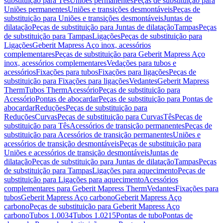
substituição para Tês
Uniões permanentes
Peças de substituição para
Uniões permanentes
Uniões e transições desmontáveis
Peças de
substituição para Uniões e transições desmontáveis
Juntas de
dilatação
Peças de substituição para Juntas de dilatação
Tampas
Peças
de substituição para Tampas
Ligações
Peças de substituição para
Ligações
Geberit Mapress Aço inox, acessórios
complementares
Peças de substituição para Geberit Mapress Aço
inox, acessórios complementares
Vedações para tubos e
acessórios
Fixações para tubos
Fixações para ligações
Peças de
substituição para Fixações para ligações
Vedantes
Geberit Mapress
Therm
Tubos Therm
Acessório
Peças de substituição para
Acessório
Pontas de abocardar
Peças de substituição para Pontas de
abocardar
Reduções
Peças de substituição para
Reduções
Curvas
Peças de substituição para Curvas
Tês
Peças de
substituição para Tês
Acessórios de transição permanentes
Peças de
substituição para Acessórios de transição permanentes
Uniões e
acessórios de transição desmontáveis
Peças de substituição para
Uniões e acessórios de transição desmontáveis
Juntas de
dilatação
Peças de substituição para Juntas de dilatação
Tampas
Peças
de substituição para Tampas
Ligações para aquecimento
Peças de
substituição para Ligações para aquecimento
Acessórios
complementares para Geberit Mapress Therm
Vedantes
Fixações para
tubos
Geberit Mapress Aço carbono
Geberit Mapress Aço
carbono
Peças de substituição para Geberit Mapress Aço
carbono
Tubos 1.0034
Tubos 1.0215
Pontas de tubo
Pontas de