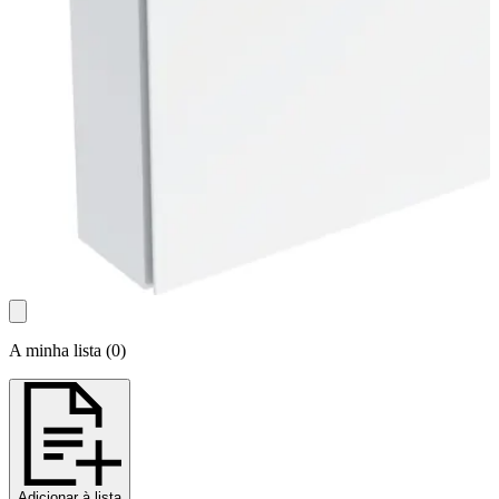
A minha lista
(
0
)
Adicionar à lista