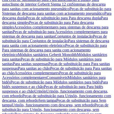
autoclismo de interior Geberit Sigma 12 cm
Sistemas de descarga
para sanitas com acionamento pneumático
Peças de substituição para
Sistemas de descarga para sanitas com acionamento pneumático
Para
descarga dupla
Peças de substituição para Para descarga dupla
Para
descarga simples
Peças de substituição para Para descarga
simples
Acessórios complementares para sistemas de descarga para
sanitas
Peças de substituição para Acessórios complementares para
sistemas de descarga para sanitas
Conjuntos de instalação
Peças de
substituição para Conjuntos de instalação
Para sistemas de descarga
para sanita com acionamento eletrónico
Peças de substituição para
Para sistemas de descarga para sanita com acionamento
eletrónico
Módulos sanitários Geberit Monolith
Módulos sanitários
para sanitas
Peças de substituição para Módulos sanitários para
sanitas
Para sanitas suspensas
Peças de substituição para Para sanitas
suspensas
Para sanitas ao chão
Peças de substituição para Para sanitas
ao chão
Acessórios complementares
Peças de substituição para
Acessórios complementares
Consumíveis
Módulos sanitários para
bidés
Peças de substituição para Módulos sanitários para bidés
Para
bidés suspensos e ao chão
Peças de substituição para Para bidés
suspensos e ao chão
Urinóis
Urinóis, funcionamento com descarga,
com rebordo
Peças de substituição para Urinóis, funcionamento com
descarga, com rebordo
Sem tampa
Peças de substituição para Sem
tampa
Urinóis, funcionamento com descarga, sem rebordo
Peças de
substituição para Urinóis, funcionamento com descarga, sem