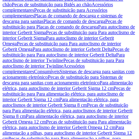
chão
Peças de substituição para Bidés ao chão
Acessórios
complementares
Peças de substituição para Acessórios
complementares
Placas de comando de descarga e sistemas de
descarga para sanitas
Placas de comando de descarga
Peças de
substituição para Placas de comando de descarga
Para autoclismo de
interior Geberit Sigma
Peças de substituição para Para autoclismo de
interior Geberit Sigma
Para autoclismo de interior Geberit
Omega
Peças de substituição para Para autoclismo de interior
Geberit Omega
Para autoclismo de interior Geberit Delta
Peças de
substituição para Para autoclismo de interior Geberit Delta
Para
autoclismo de interior Twinline
Peças de substituição para Para
autoclismo de interior Twinline
Acessórios
complementares
Consumíveis
Sistemas de descarga para sanitas com
acionamento eletrónico
Peças de substituição para Sistemas de
descarga para sanitas com acionamento eletrónico
Para alimentação
elétrica, para autoclismo de interior Geberit Sigma 12 cm
Peças de
substituição para Para alimentação elétrica, para autoclismo de
interior Geberit Sigma 12 cm
Para alimentação elétrica, para
autoclismos de interior Geberit Sigma 8 cm
Peças de substituição
para Para alimentação elétrica, para autoclismos de interior Geberit
Sigma 8 cm
Para alimentação elétrica, para autoclismo de interior
Geberit Omega 12 cm
Peças de substituição para Para alimentação
elétrica, para autoclismo de interior Geberit Omega 12 cm
Para
alimentação a pilhas, para autoclismo de interior Geberit Sigma 12
cm
Peças de substituição para Para alimentação a pilhas, para