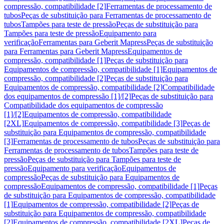
compressão, compatibilidade [2]
Ferramentas de processamento de
tubos
Peças de substituição para Ferramentas de processamento de
tubos
Tampões para teste de pressão
Peças de substituição para
Tampões para teste de pressão
Equipamento para
verificação
Ferramentas para Geberit Mapress
Peças de substituição
para Ferramentas para Geberit Mapress
Equipamentos de
compressão, compatibilidade [1]
Peças de substituição para
Equipamentos de compressão, compatibilidade [1]
Equipamentos de
compressão, compatibilidade [2]
Peças de substituição para
Equipamentos de compressão, compatibilidade [2]
Compatibilidade
dos equipamentos de compressão [1]/[2]
Peças de substituição para
Compatibilidade dos equipamentos de compressão
[1]/[2]
Equipamentos de compressão, compatibilidade
[2XL]
Equipamentos de compressão, compatibilidade [3]
Peças de
substituição para Equipamentos de compressão, compatibilidade
[3]
Ferramentas de processamento de tubos
Peças de substituição para
Ferramentas de processamento de tubos
Tampões para teste de
pressão
Peças de substituição para Tampões para teste de
pressão
Equipamento para verificação
Equipamentos de
compressão
Peças de substituição para Equipamentos de
compressão
Equipamentos de compressão, compatibilidade [1]
Peças
de substituição para Equipamentos de compressão, compatibilidade
[1]
Equipamentos de compressão, compatibilidade [2]
Peças de
substituição para Equipamentos de compressão, compatibilidade
[2]
Equipamentos de compressão, compatibilidade [2XL]
Peças de