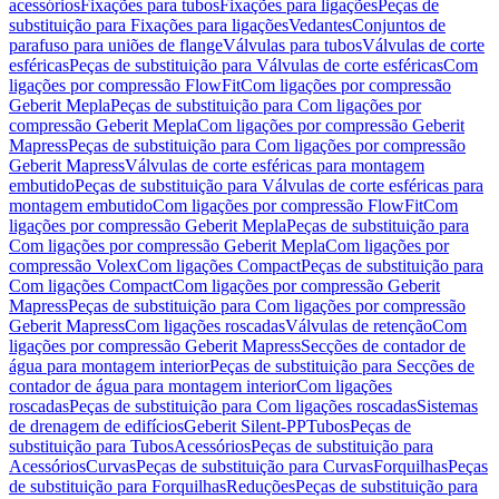
acessórios
Fixações para tubos
Fixações para ligações
Peças de
substituição para Fixações para ligações
Vedantes
Conjuntos de
parafuso para uniões de flange
Válvulas para tubos
Válvulas de corte
esféricas
Peças de substituição para Válvulas de corte esféricas
Com
ligações por compressão FlowFit
Com ligações por compressão
Geberit Mepla
Peças de substituição para Com ligações por
compressão Geberit Mepla
Com ligações por compressão Geberit
Mapress
Peças de substituição para Com ligações por compressão
Geberit Mapress
Válvulas de corte esféricas para montagem
embutido
Peças de substituição para Válvulas de corte esféricas para
montagem embutido
Com ligações por compressão FlowFit
Com
ligações por compressão Geberit Mepla
Peças de substituição para
Com ligações por compressão Geberit Mepla
Com ligações por
compressão Volex
Com ligações Compact
Peças de substituição para
Com ligações Compact
Com ligações por compressão Geberit
Mapress
Peças de substituição para Com ligações por compressão
Geberit Mapress
Com ligações roscadas
Válvulas de retenção
Com
ligações por compressão Geberit Mapress
Secções de contador de
água para montagem interior
Peças de substituição para Secções de
contador de água para montagem interior
Com ligações
roscadas
Peças de substituição para Com ligações roscadas
Sistemas
de drenagem de edifícios
Geberit Silent-PP
Tubos
Peças de
substituição para Tubos
Acessórios
Peças de substituição para
Acessórios
Curvas
Peças de substituição para Curvas
Forquilhas
Peças
de substituição para Forquilhas
Reduções
Peças de substituição para