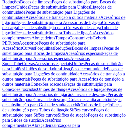
Reduções
Bocas de limpeza
Peças de substituição para Bocas de
limpeza
Uniões
Peças de substituição para Uniões
Ligações de
continuidade
Peças de substituição para Ligações de
continuidade
Acessórios de transição a outros materiais
Acessórios de
ligação
Peças de substituição para Acessórios de ligação
Curvas de
descarga
Peças de substituição para Curvas de descarga
Tubos de
ligação
Peças de substituição para Tubos de ligação
Acessórios
complementares
Abraçadeiras
Tampas
Consumíveis
Geberit
PE
Tubos
Acessórios
Peças de substituição para
Acessórios
Curvas
Forquilhas
Reduções
Bocas de limpeza
Peças de
substituição para Bocas de limpeza
Acessórios especiais
Peças de
substituição para Acessórios especiais
Acessórios
SuperTube
Curvas
Acessórios especiais
Uniões
Peças de substituição
para Uniões
Uniões de soldadura
Ligações de continuidade
Peças de
substituição para Ligações de continuidade
Acessórios de transição a
outros materiais
Peças de substituição para Acessórios de transição a
outros materiais
Conexões roscadas
Peças de substituição para
Conexões roscadas
Uniões de flange
Acessórios de ligação
Peças de
substituição para Acessórios de ligação
Curvas de descarga
Peças de
substituição para Curvas de descarga
Golas de sanita ao chão
Peças
de substituição para Golas de sanita ao chão
Tubos de ligação
Peças
de substituição para Tubos de ligação
Sifões curvos
Peças de
substituição para Sifões curvos
Sifões de sucção
Peças de substituição
para Sifões de sucção
Acessórios
complementares
Abraçadeiras
Fixações para