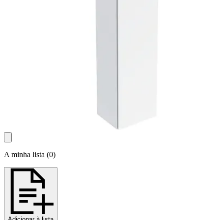
A minha lista
(
0
)
Adicionar à lista