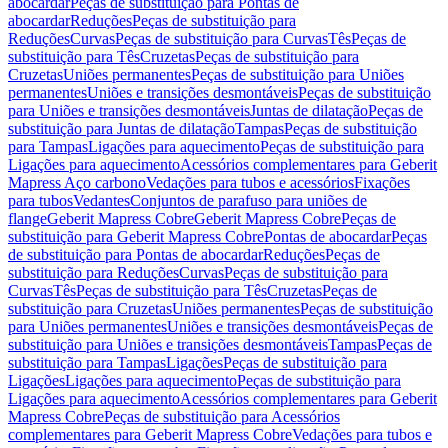
abocardar
Peças de substituição para Pontas de
abocardar
Reduções
Peças de substituição para
Reduções
Curvas
Peças de substituição para Curvas
Tês
Peças de
substituição para Tês
Cruzetas
Peças de substituição para
Cruzetas
Uniões permanentes
Peças de substituição para Uniões
permanentes
Uniões e transições desmontáveis
Peças de substituição
para Uniões e transições desmontáveis
Juntas de dilatação
Peças de
substituição para Juntas de dilatação
Tampas
Peças de substituição
para Tampas
Ligações para aquecimento
Peças de substituição para
Ligações para aquecimento
Acessórios complementares para Geberit
Mapress Aço carbono
Vedações para tubos e acessórios
Fixações
para tubos
Vedantes
Conjuntos de parafuso para uniões de
flange
Geberit Mapress Cobre
Geberit Mapress Cobre
Peças de
substituição para Geberit Mapress Cobre
Pontas de abocardar
Peças
de substituição para Pontas de abocardar
Reduções
Peças de
substituição para Reduções
Curvas
Peças de substituição para
Curvas
Tês
Peças de substituição para Tês
Cruzetas
Peças de
substituição para Cruzetas
Uniões permanentes
Peças de substituição
para Uniões permanentes
Uniões e transições desmontáveis
Peças de
substituição para Uniões e transições desmontáveis
Tampas
Peças de
substituição para Tampas
Ligações
Peças de substituição para
Ligações
Ligações para aquecimento
Peças de substituição para
Ligações para aquecimento
Acessórios complementares para Geberit
Mapress Cobre
Peças de substituição para Acessórios
complementares para Geberit Mapress Cobre
Vedações para tubos e