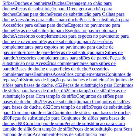
Sifões
Duches e banheiras
Duches
Drenagem ao chão para
duches
Peças de substituição para Drenagem ao chão para
duches
Calhas para duche
Peças de substituição para Calhas para
duche
Acessórios para calhas para duche
Peças de substituição para
Acessórios para calhas para duche
Esgotos no pavimento para
duche
Peças de substituição para Esgotos no pavimento para
duche
Acessórios complementares para esgotos no pavimento para
duche de pavimento
Peças de substituição para Acessórios
complementares para esgotos no pavimento para duche de
pavimento
Sifões de parede
Peças de substituição para Sifões de
parede
Acessórios complementares para sifões de parede
Peças de
substituição para Acessórios complementares para sifões de
parede
Bases de duche e superfícies de duche
Acessórios
complementares
Banheiras
Acessórios complementares
Conjuntos de
reparação
Estruturas de ligação para duches e banheiras
Conjuntos de
sifões para bases de duche, d52
Peças de substituição para Conjuntos
de sifões para bases de duche, d52
Com tampão de sifão
Peças de
substituição para Com tampão de sifão
Conjuntos de sifões para
bases de duche, d62
Peças de substituição para Conjuntos de sifões
para bases de duche, d62
Com tampão de sifão
Peças de substituição
para Com tampão de sifão
Conjuntos de sifões para bases de duche,
d90
Peças de substituição para Conjuntos de sifões para bases de
duche, d90
Com tampão de sifão
Peças de substituição para Com
tampão de sifão
Sem tampão de sifão
Peças de substituição para Sem
tampão de sifão
Acabamento
Peças de substituição para