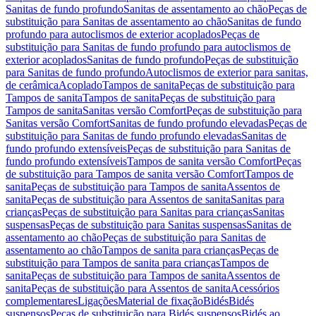
Sanitas de fundo profundo
Sanitas de assentamento ao chão
Peças de
substituição para Sanitas de assentamento ao chão
Sanitas de fundo
profundo para autoclismos de exterior acoplados
Peças de
substituição para Sanitas de fundo profundo para autoclismos de
exterior acoplados
Sanitas de fundo profundo
Peças de substituição
para Sanitas de fundo profundo
Autoclismos de exterior para sanitas,
de cerâmica
Acoplado
Tampos de sanita
Peças de substituição para
Tampos de sanita
Tampos de sanita
Peças de substituição para
Tampos de sanita
Sanitas versão Comfort
Peças de substituição para
Sanitas versão Comfort
Sanitas de fundo profundo elevadas
Peças de
substituição para Sanitas de fundo profundo elevadas
Sanitas de
fundo profundo extensíveis
Peças de substituição para Sanitas de
fundo profundo extensíveis
Tampos de sanita versão Comfort
Peças
de substituição para Tampos de sanita versão Comfort
Tampos de
sanita
Peças de substituição para Tampos de sanita
Assentos de
sanita
Peças de substituição para Assentos de sanita
Sanitas para
crianças
Peças de substituição para Sanitas para crianças
Sanitas
suspensas
Peças de substituição para Sanitas suspensas
Sanitas de
assentamento ao chão
Peças de substituição para Sanitas de
assentamento ao chão
Tampos de sanita para crianças
Peças de
substituição para Tampos de sanita para crianças
Tampos de
sanita
Peças de substituição para Tampos de sanita
Assentos de
sanita
Peças de substituição para Assentos de sanita
Acessórios
complementares
Ligações
Material de fixação
Bidés
Bidés
suspensos
Peças de substituição para Bidés suspensos
Bidés ao