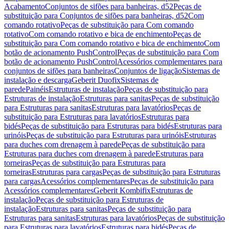
Acabamento
Conjuntos de sifões para banheiras, d52
Peças de
substituição para Conjuntos de sifões para banheiras, d52
Com
comando rotativo
Peças de substituição para Com comando
rotativo
Com comando rotativo e bica de enchimento
Peças de
substituição para Com comando rotativo e bica de enchimento
Com
botão de acionamento PushControl
Peças de substituição para Com
botão de acionamento PushControl
Acessórios complementares para
conjuntos de sifões para banheiras
Conjuntos de ligação
Sistemas de
instalação e descarga
Geberit Duofix
Sistemas de
parede
Painéis
Estruturas de instalação
Peças de substituição para
Estruturas de instalação
Estruturas para sanitas
Peças de substituição
para Estruturas para sanitas
Estruturas para lavatórios
Peças de
substituição para Estruturas para lavatórios
Estruturas para
bidés
Peças de substituição para Estruturas para bidés
Estruturas para
urinóis
Peças de substituição para Estruturas para urinóis
Estruturas
para duches com drenagem à parede
Peças de substituição para
Estruturas para duches com drenagem à parede
Estruturas para
torneiras
Peças de substituição para Estruturas para
torneiras
Estruturas para cargas
Peças de substituição para Estruturas
para cargas
Acessórios complementares
Peças de substituição para
Acessórios complementares
Geberit Kombifix
Estruturas de
instalação
Peças de substituição para Estruturas de
instalação
Estruturas para sanitas
Peças de substituição para
Estruturas para sanitas
Estruturas para lavatórios
Peças de substituição
para Estruturas para lavatórios
Estruturas para bidés
Peças de