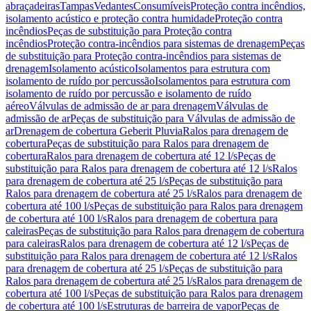
abraçadeiras
Tampas
Vedantes
Consumíveis
Proteção contra incêndios,
isolamento acústico e proteção contra humidade
Proteção contra
incêndios
Peças de substituição para Proteção contra
incêndios
Proteção contra-incêndios para sistemas de drenagem
Peças
de substituição para Proteção contra-incêndios para sistemas de
drenagem
Isolamento acústico
Isolamentos para estrutura com
isolamento de ruído por percussão
Isolamentos para estrutura com
isolamento de ruído por percussão e isolamento de ruído
aéreo
Válvulas de admissão de ar para drenagem
Válvulas de
admissão de ar
Peças de substituição para Válvulas de admissão de
ar
Drenagem de cobertura Geberit Pluvia
Ralos para drenagem de
cobertura
Peças de substituição para Ralos para drenagem de
cobertura
Ralos para drenagem de cobertura até 12 l/s
Peças de
substituição para Ralos para drenagem de cobertura até 12 l/s
Ralos
para drenagem de cobertura até 25 l/s
Peças de substituição para
Ralos para drenagem de cobertura até 25 l/s
Ralos para drenagem de
cobertura até 100 l/s
Peças de substituição para Ralos para drenagem
de cobertura até 100 l/s
Ralos para drenagem de cobertura para
caleiras
Peças de substituição para Ralos para drenagem de cobertura
para caleiras
Ralos para drenagem de cobertura até 12 l/s
Peças de
substituição para Ralos para drenagem de cobertura até 12 l/s
Ralos
para drenagem de cobertura até 25 l/s
Peças de substituição para
Ralos para drenagem de cobertura até 25 l/s
Ralos para drenagem de
cobertura até 100 l/s
Peças de substituição para Ralos para drenagem
de cobertura até 100 l/s
Estruturas de barreira de vapor
Peças de