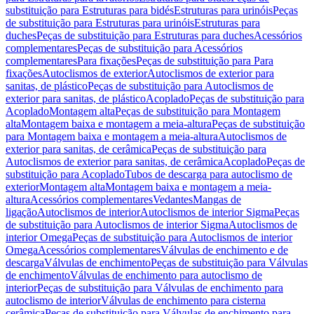
substituição para Estruturas para bidés
Estruturas para urinóis
Peças
de substituição para Estruturas para urinóis
Estruturas para
duches
Peças de substituição para Estruturas para duches
Acessórios
complementares
Peças de substituição para Acessórios
complementares
Para fixações
Peças de substituição para Para
fixações
Autoclismos de exterior
Autoclismos de exterior para
sanitas, de plástico
Peças de substituição para Autoclismos de
exterior para sanitas, de plástico
Acoplado
Peças de substituição para
Acoplado
Montagem alta
Peças de substituição para Montagem
alta
Montagem baixa e montagem a meia-altura
Peças de substituição
para Montagem baixa e montagem a meia-altura
Autoclismos de
exterior para sanitas, de cerâmica
Peças de substituição para
Autoclismos de exterior para sanitas, de cerâmica
Acoplado
Peças de
substituição para Acoplado
Tubos de descarga para autoclismo de
exterior
Montagem alta
Montagem baixa e montagem a meia-
altura
Acessórios complementares
Vedantes
Mangas de
ligação
Autoclismos de interior
Autoclismos de interior Sigma
Peças
de substituição para Autoclismos de interior Sigma
Autoclismos de
interior Omega
Peças de substituição para Autoclismos de interior
Omega
Acessórios complementares
Válvulas de enchimento e de
descarga
Válvulas de enchimento
Peças de substituição para Válvulas
de enchimento
Válvulas de enchimento para autoclismo de
interior
Peças de substituição para Válvulas de enchimento para
autoclismo de interior
Válvulas de enchimento para cisterna
cerâmica
Peças de substituição para Válvulas de enchimento para