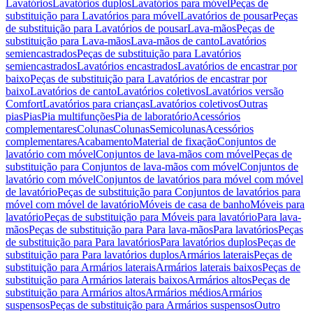
Lavatórios
Lavatórios duplos
Lavatórios para móvel
Peças de
substituição para Lavatórios para móvel
Lavatórios de pousar
Peças
de substituição para Lavatórios de pousar
Lava-mãos
Peças de
substituição para Lava-mãos
Lava-mãos de canto
Lavatórios
semiencastrados
Peças de substituição para Lavatórios
semiencastrados
Lavatórios encastrados
Lavatórios de encastrar por
baixo
Peças de substituição para Lavatórios de encastrar por
baixo
Lavatórios de canto
Lavatórios coletivos
Lavatórios versão
Comfort
Lavatórios para crianças
Lavatórios coletivos
Outras
pias
Pias
Pia multifunções
Pia de laboratório
Acessórios
complementares
Colunas
Colunas
Semicolunas
Acessórios
complementares
Acabamento
Material de fixação
Conjuntos de
lavatório com móvel
Conjuntos de lava-mãos com móvel
Peças de
substituição para Conjuntos de lava-mãos com móvel
Conjuntos de
lavatório com móvel
Conjuntos de lavatórios para móvel com móvel
de lavatório
Peças de substituição para Conjuntos de lavatórios para
móvel com móvel de lavatório
Móveis de casa de banho
Móveis para
lavatório
Peças de substituição para Móveis para lavatório
Para lava-
mãos
Peças de substituição para Para lava-mãos
Para lavatórios
Peças
de substituição para Para lavatórios
Para lavatórios duplos
Peças de
substituição para Para lavatórios duplos
Armários laterais
Peças de
substituição para Armários laterais
Armários laterais baixos
Peças de
substituição para Armários laterais baixos
Armários altos
Peças de
substituição para Armários altos
Armários médios
Armários
suspensos
Peças de substituição para Armários suspensos
Outro