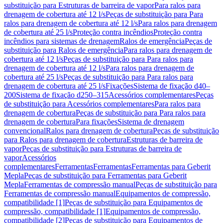
substituição para Estruturas de barreira de vapor
Para ralos para
drenagem de cobertura até 12 l/s
Peças de substituição para Para
ralos para drenagem de cobertura até 12 l/s
Para ralos para drenagem
de cobertura até 25 l/s
Proteção contra incêndios
Proteção contra
incêndios para sistemas de drenagem
Ralos de emergência
Peças de
substituição para Ralos de emergência
Para ralos para drenagem de
cobertura até 12 l/s
Peças de substituição para Para ralos para
drenagem de cobertura até 12 l/s
Para ralos para drenagem de
cobertura até 25 l/s
Peças de substituição para Para ralos para
drenagem de cobertura até 25 l/s
Fixações
Sistema de fixação d40–
200
Sistema de fixação d250–315
Acessórios complementares
Peças
de substituição para Acessórios complementares
Para ralos para
drenagem de cobertura
Peças de substituição para Para ralos para
drenagem de cobertura
Para fixações
Sistema de drenagem
convencional
Ralos para drenagem de cobertura
Peças de substituição
para Ralos para drenagem de cobertura
Estruturas de barreira de
vapor
Peças de substituição para Estruturas de barreira de
vapor
Acessórios
complementares
Ferramentas
Ferramentas
Ferramentas para Geberit
Mepla
Peças de substituição para Ferramentas para Geberit
Mepla
Ferramentas de compressão manual
Peças de substituição para
Ferramentas de compressão manual
Equipamentos de compressão,
compatibilidade [1]
Peças de substituição para Equipamentos de
compressão, compatibilidade [1]
Equipamentos de compressão,
compatibilidade [2]
Peças de substituição para Equipamentos de