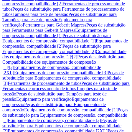
compressão, compatibilidade [2]
Ferramentas de processamento de
tubos
Peças de substituição para Ferramentas de processamento de
tubos
Tampões para teste de pressão
Peças de substituição para
Tampões para teste de pressão
Equipamento para
verificação
Ferramentas para Geberit Mapress
Peças de substituição
para Ferramentas para Geberit Mapress
Equipamentos de
compressão, compatibilidade [1]
Peças de substituição para
Equipamentos de compressão, compatibilidade [1]
Equipamentos de
compressão, compatibilidade [2]
Peças de substituição para
Equipamentos de compressão, compatibilidade [2]
Compatibilidade
dos equipamentos de compressão [1]/[2]
Peças de substituição para
Compatibilidade dos equipamentos de compressão
[1]/[2]
Equipamentos de compressão, compatibilidade
[2XL]
Equipamentos de compressão, compatibilidade [3]
Peças de
substituição para Equipamentos de compressão, compatibilidade
[3]
Ferramentas de processamento de tubos
Peças de substituição para
Ferramentas de processamento de tubos
Tampões para teste de
pressão
Peças de substituição para Tampões para teste de
pressão
Equipamento para verificação
Equipamentos de
compressão
Peças de substituição para Equipamentos de
compressão
Equipamentos de compressão, compatibilidade [1]
Peças
de substituição para Equipamentos de compressão, compatibilidade
[1]
Equipamentos de compressão, compatibilidade [2]
Peças de
substituição para Equipamentos de compressão, compatibilidade
[2]
Equipamentos de compressão, compatibilidade [2XL]
Peças de