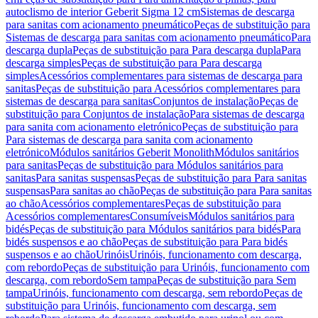
autoclismo de interior Geberit Sigma 12 cm
Sistemas de descarga
para sanitas com acionamento pneumático
Peças de substituição para
Sistemas de descarga para sanitas com acionamento pneumático
Para
descarga dupla
Peças de substituição para Para descarga dupla
Para
descarga simples
Peças de substituição para Para descarga
simples
Acessórios complementares para sistemas de descarga para
sanitas
Peças de substituição para Acessórios complementares para
sistemas de descarga para sanitas
Conjuntos de instalação
Peças de
substituição para Conjuntos de instalação
Para sistemas de descarga
para sanita com acionamento eletrónico
Peças de substituição para
Para sistemas de descarga para sanita com acionamento
eletrónico
Módulos sanitários Geberit Monolith
Módulos sanitários
para sanitas
Peças de substituição para Módulos sanitários para
sanitas
Para sanitas suspensas
Peças de substituição para Para sanitas
suspensas
Para sanitas ao chão
Peças de substituição para Para sanitas
ao chão
Acessórios complementares
Peças de substituição para
Acessórios complementares
Consumíveis
Módulos sanitários para
bidés
Peças de substituição para Módulos sanitários para bidés
Para
bidés suspensos e ao chão
Peças de substituição para Para bidés
suspensos e ao chão
Urinóis
Urinóis, funcionamento com descarga,
com rebordo
Peças de substituição para Urinóis, funcionamento com
descarga, com rebordo
Sem tampa
Peças de substituição para Sem
tampa
Urinóis, funcionamento com descarga, sem rebordo
Peças de
substituição para Urinóis, funcionamento com descarga, sem