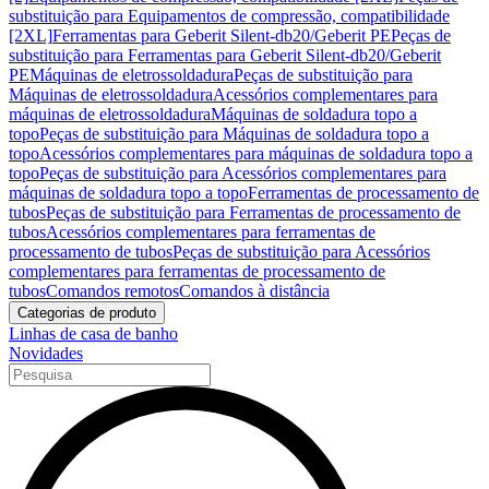
substituição para Equipamentos de compressão, compatibilidade
[2XL]
Ferramentas para Geberit Silent-db20/Geberit PE
Peças de
substituição para Ferramentas para Geberit Silent-db20/Geberit
PE
Máquinas de eletrossoldadura
Peças de substituição para
Máquinas de eletrossoldadura
Acessórios complementares para
máquinas de eletrossoldadura
Máquinas de soldadura topo a
topo
Peças de substituição para Máquinas de soldadura topo a
topo
Acessórios complementares para máquinas de soldadura topo a
topo
Peças de substituição para Acessórios complementares para
máquinas de soldadura topo a topo
Ferramentas de processamento de
tubos
Peças de substituição para Ferramentas de processamento de
tubos
Acessórios complementares para ferramentas de
processamento de tubos
Peças de substituição para Acessórios
complementares para ferramentas de processamento de
tubos
Comandos remotos
Comandos à distância
Categorias de produto
Linhas de casa de banho
Novidades