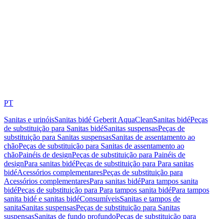
PT
Sanitas e urinóis
Sanitas bidé Geberit AquaClean
Sanitas bidé
Peças
de substituição para Sanitas bidé
Sanitas suspensas
Peças de
substituição para Sanitas suspensas
Sanitas de assentamento ao
chão
Peças de substituição para Sanitas de assentamento ao
chão
Painéis de design
Peças de substituição para Painéis de
design
Para sanitas bidé
Peças de substituição para Para sanitas
bidé
Acessórios complementares
Peças de substituição para
Acessórios complementares
Para sanitas bidé
Para tampos sanita
bidé
Peças de substituição para Para tampos sanita bidé
Para tampos
sanita bidé e sanitas bidé
Consumíveis
Sanitas e tampos de
sanita
Sanitas suspensas
Peças de substituição para Sanitas
suspensas
Sanitas de fundo profundo
Peças de substituição para