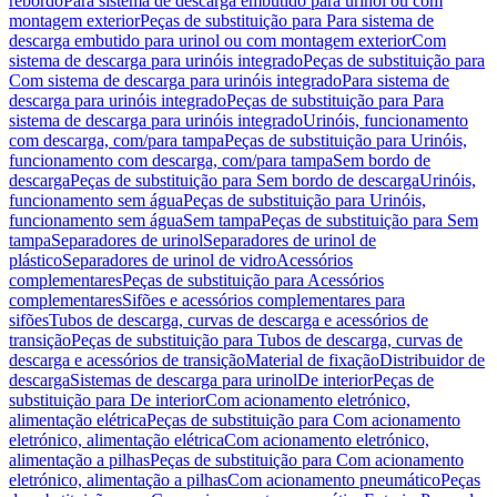
rebordo
Para sistema de descarga embutido para urinol ou com
montagem exterior
Peças de substituição para Para sistema de
descarga embutido para urinol ou com montagem exterior
Com
sistema de descarga para urinóis integrado
Peças de substituição para
Com sistema de descarga para urinóis integrado
Para sistema de
descarga para urinóis integrado
Peças de substituição para Para
sistema de descarga para urinóis integrado
Urinóis, funcionamento
com descarga, com/para tampa
Peças de substituição para Urinóis,
funcionamento com descarga, com/para tampa
Sem bordo de
descarga
Peças de substituição para Sem bordo de descarga
Urinóis,
funcionamento sem água
Peças de substituição para Urinóis,
funcionamento sem água
Sem tampa
Peças de substituição para Sem
tampa
Separadores de urinol
Separadores de urinol de
plástico
Separadores de urinol de vidro
Acessórios
complementares
Peças de substituição para Acessórios
complementares
Sifões e acessórios complementares para
sifões
Tubos de descarga, curvas de descarga e acessórios de
transição
Peças de substituição para Tubos de descarga, curvas de
descarga e acessórios de transição
Material de fixação
Distribuidor de
descarga
Sistemas de descarga para urinol
De interior
Peças de
substituição para De interior
Com acionamento eletrónico,
alimentação elétrica
Peças de substituição para Com acionamento
eletrónico, alimentação elétrica
Com acionamento eletrónico,
alimentação a pilhas
Peças de substituição para Com acionamento
eletrónico, alimentação a pilhas
Com acionamento pneumático
Peças