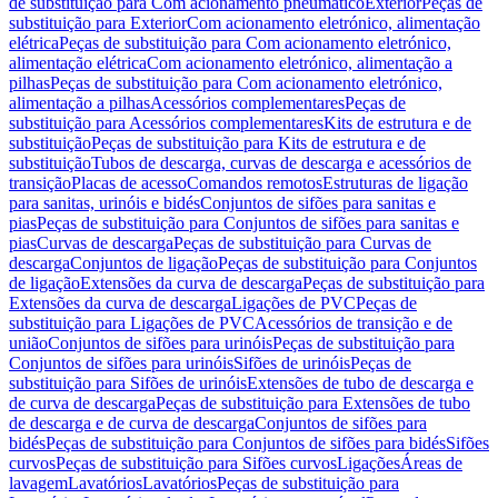
de substituição para Com acionamento pneumático
Exterior
Peças de
substituição para Exterior
Com acionamento eletrónico, alimentação
elétrica
Peças de substituição para Com acionamento eletrónico,
alimentação elétrica
Com acionamento eletrónico, alimentação a
pilhas
Peças de substituição para Com acionamento eletrónico,
alimentação a pilhas
Acessórios complementares
Peças de
substituição para Acessórios complementares
Kits de estrutura e de
substituição
Peças de substituição para Kits de estrutura e de
substituição
Tubos de descarga, curvas de descarga e acessórios de
transição
Placas de acesso
Comandos remotos
Estruturas de ligação
para sanitas, urinóis e bidés
Conjuntos de sifões para sanitas e
pias
Peças de substituição para Conjuntos de sifões para sanitas e
pias
Curvas de descarga
Peças de substituição para Curvas de
descarga
Conjuntos de ligação
Peças de substituição para Conjuntos
de ligação
Extensões da curva de descarga
Peças de substituição para
Extensões da curva de descarga
Ligações de PVC
Peças de
substituição para Ligações de PVC
Acessórios de transição e de
união
Conjuntos de sifões para urinóis
Peças de substituição para
Conjuntos de sifões para urinóis
Sifões de urinóis
Peças de
substituição para Sifões de urinóis
Extensões de tubo de descarga e
de curva de descarga
Peças de substituição para Extensões de tubo
de descarga e de curva de descarga
Conjuntos de sifões para
bidés
Peças de substituição para Conjuntos de sifões para bidés
Sifões
curvos
Peças de substituição para Sifões curvos
Ligações
Áreas de
lavagem
Lavatórios
Lavatórios
Peças de substituição para