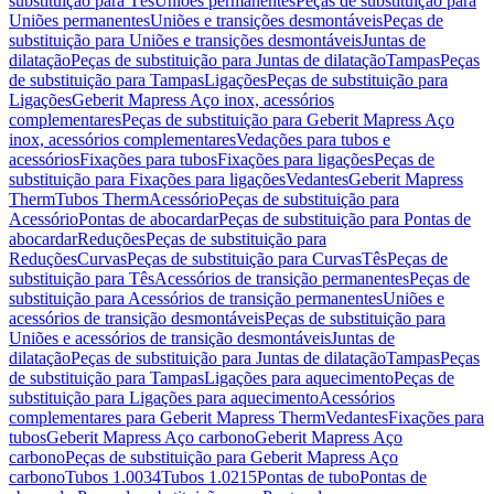
substituição para Tês
Uniões permanentes
Peças de substituição para
Uniões permanentes
Uniões e transições desmontáveis
Peças de
substituição para Uniões e transições desmontáveis
Juntas de
dilatação
Peças de substituição para Juntas de dilatação
Tampas
Peças
de substituição para Tampas
Ligações
Peças de substituição para
Ligações
Geberit Mapress Aço inox, acessórios
complementares
Peças de substituição para Geberit Mapress Aço
inox, acessórios complementares
Vedações para tubos e
acessórios
Fixações para tubos
Fixações para ligações
Peças de
substituição para Fixações para ligações
Vedantes
Geberit Mapress
Therm
Tubos Therm
Acessório
Peças de substituição para
Acessório
Pontas de abocardar
Peças de substituição para Pontas de
abocardar
Reduções
Peças de substituição para
Reduções
Curvas
Peças de substituição para Curvas
Tês
Peças de
substituição para Tês
Acessórios de transição permanentes
Peças de
substituição para Acessórios de transição permanentes
Uniões e
acessórios de transição desmontáveis
Peças de substituição para
Uniões e acessórios de transição desmontáveis
Juntas de
dilatação
Peças de substituição para Juntas de dilatação
Tampas
Peças
de substituição para Tampas
Ligações para aquecimento
Peças de
substituição para Ligações para aquecimento
Acessórios
complementares para Geberit Mapress Therm
Vedantes
Fixações para
tubos
Geberit Mapress Aço carbono
Geberit Mapress Aço
carbono
Peças de substituição para Geberit Mapress Aço
carbono
Tubos 1.0034
Tubos 1.0215
Pontas de tubo
Pontas de