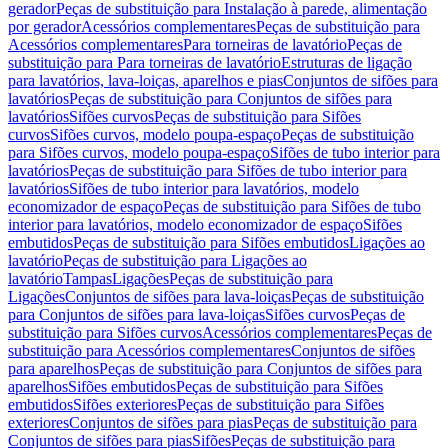
gerador
Peças de substituição para Instalação à parede, alimentação
por gerador
Acessórios complementares
Peças de substituição para
Acessórios complementares
Para torneiras de lavatório
Peças de
substituição para Para torneiras de lavatório
Estruturas de ligação
para lavatórios, lava-loiças, aparelhos e pias
Conjuntos de sifões para
lavatórios
Peças de substituição para Conjuntos de sifões para
lavatórios
Sifões curvos
Peças de substituição para Sifões
curvos
Sifões curvos, modelo poupa-espaço
Peças de substituição
para Sifões curvos, modelo poupa-espaço
Sifões de tubo interior para
lavatórios
Peças de substituição para Sifões de tubo interior para
lavatórios
Sifões de tubo interior para lavatórios, modelo
economizador de espaço
Peças de substituição para Sifões de tubo
interior para lavatórios, modelo economizador de espaço
Sifões
embutidos
Peças de substituição para Sifões embutidos
Ligações ao
lavatório
Peças de substituição para Ligações ao
lavatório
Tampas
Ligações
Peças de substituição para
Ligações
Conjuntos de sifões para lava-loiças
Peças de substituição
para Conjuntos de sifões para lava-loiças
Sifões curvos
Peças de
substituição para Sifões curvos
Acessórios complementares
Peças de
substituição para Acessórios complementares
Conjuntos de sifões
para aparelhos
Peças de substituição para Conjuntos de sifões para
aparelhos
Sifões embutidos
Peças de substituição para Sifões
embutidos
Sifões exteriores
Peças de substituição para Sifões
exteriores
Conjuntos de sifões para pias
Peças de substituição para
Conjuntos de sifões para pias
Sifões
Peças de substituição para