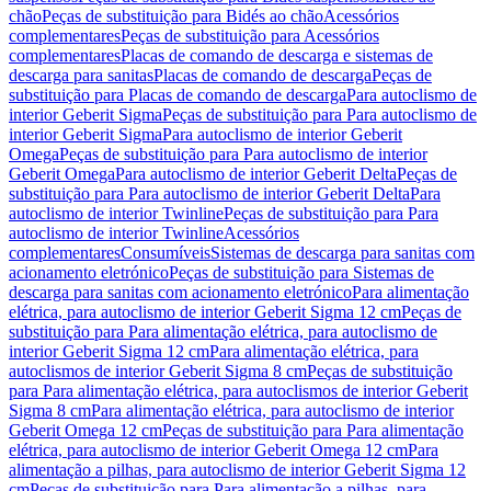
chão
Peças de substituição para Bidés ao chão
Acessórios
complementares
Peças de substituição para Acessórios
complementares
Placas de comando de descarga e sistemas de
descarga para sanitas
Placas de comando de descarga
Peças de
substituição para Placas de comando de descarga
Para autoclismo de
interior Geberit Sigma
Peças de substituição para Para autoclismo de
interior Geberit Sigma
Para autoclismo de interior Geberit
Omega
Peças de substituição para Para autoclismo de interior
Geberit Omega
Para autoclismo de interior Geberit Delta
Peças de
substituição para Para autoclismo de interior Geberit Delta
Para
autoclismo de interior Twinline
Peças de substituição para Para
autoclismo de interior Twinline
Acessórios
complementares
Consumíveis
Sistemas de descarga para sanitas com
acionamento eletrónico
Peças de substituição para Sistemas de
descarga para sanitas com acionamento eletrónico
Para alimentação
elétrica, para autoclismo de interior Geberit Sigma 12 cm
Peças de
substituição para Para alimentação elétrica, para autoclismo de
interior Geberit Sigma 12 cm
Para alimentação elétrica, para
autoclismos de interior Geberit Sigma 8 cm
Peças de substituição
para Para alimentação elétrica, para autoclismos de interior Geberit
Sigma 8 cm
Para alimentação elétrica, para autoclismo de interior
Geberit Omega 12 cm
Peças de substituição para Para alimentação
elétrica, para autoclismo de interior Geberit Omega 12 cm
Para
alimentação a pilhas, para autoclismo de interior Geberit Sigma 12
cm
Peças de substituição para Para alimentação a pilhas, para