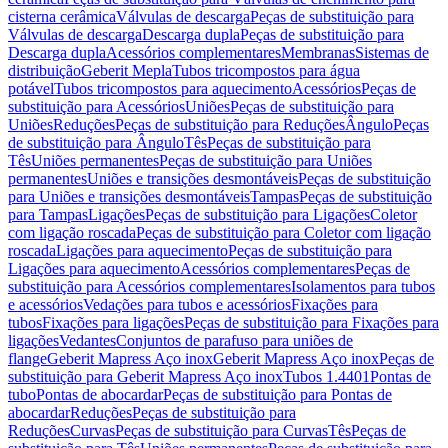
cisterna cerâmica
Válvulas de descarga
Peças de substituição para
Válvulas de descarga
Descarga dupla
Peças de substituição para
Descarga dupla
Acessórios complementares
Membranas
Sistemas de
distribuição
Geberit Mepla
Tubos tricompostos para água
potável
Tubos tricompostos para aquecimento
Acessórios
Peças de
substituição para Acessórios
Uniões
Peças de substituição para
Uniões
Reduções
Peças de substituição para Reduções
Ângulo
Peças
de substituição para Ângulo
Tês
Peças de substituição para
Tês
Uniões permanentes
Peças de substituição para Uniões
permanentes
Uniões e transições desmontáveis
Peças de substituição
para Uniões e transições desmontáveis
Tampas
Peças de substituição
para Tampas
Ligações
Peças de substituição para Ligações
Coletor
com ligação roscada
Peças de substituição para Coletor com ligação
roscada
Ligações para aquecimento
Peças de substituição para
Ligações para aquecimento
Acessórios complementares
Peças de
substituição para Acessórios complementares
Isolamentos para tubos
e acessórios
Vedações para tubos e acessórios
Fixações para
tubos
Fixações para ligações
Peças de substituição para Fixações para
ligações
Vedantes
Conjuntos de parafuso para uniões de
flange
Geberit Mapress Aço inox
Geberit Mapress Aço inox
Peças de
substituição para Geberit Mapress Aço inox
Tubos 1.4401
Pontas de
tubo
Pontas de abocardar
Peças de substituição para Pontas de
abocardar
Reduções
Peças de substituição para
Reduções
Curvas
Peças de substituição para Curvas
Tês
Peças de