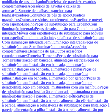
mobiliário de casa de banho
Prateleiras de parede
Acessórios
complementares
Acessórios de gavetas e caixas de
arrumação
Suporte de toalhas e ganchos para
toalhas
Puxadores
Conjuntos de pés de apoio
Quadros
magnéticos
Outros acessórios complementares
Espelhos e móveis
com espelho
Espelho
Peças de substituição para Espelho
Com
iluminação integrada
Peças de substituição para Com iluminação
integrada
Móveis com espelho
Peças de substituição para Móveis
com espelho
Com iluminação integrada
Peças de substituição para
Com iluminação integrada
Sem iluminação integrada
Peças de
substituição para Sem iluminação integrada
Acessórios
complementares
Elementos de luz
Outros acessórios
complementares
Torneiras
Torneiras
Peças de substituição para
Torneiras
Instalação em bancada, alimentação elétrica
Peças de
substituição para Instalação em bancada, alimentação
elétrica
Instalação em bancada, alimentação a pilhas
Peças de
substituição para Instalação em bancada, alimentação a
pilhas
Instalação em bancada, alimentação por gerador
Peças de
substituição para Instalação em bancada, alimentação por
gerador
Instalação em bancada, misturadora com um manípulo
Peças
de substituição para Instalação em bancada, misturadora com um
manípulo
Instalação à parede, alimentação elétrica
Peças de
substituição para Instalação à parede, alimentação elétrica
Instalação
à parede, alimentação a pilhas
Peças de substituição para Instalação à
parede, alimentação a pilhas
Instalação à parede, alimentação por