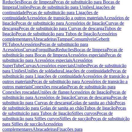
Reduções
Bocas de limpeza
Peças de substituição para Bocas de
limpeza
Uniões
Peças de substituição para Uniões
Ligações de
continuidade
Peças de substituição para Ligações de
continuidade
Acessórios de transição a outros materiais
Acessórios de
ligação
Peças de substituição para Acessórios de ligação
Curvas de
descarga
Peças de substituição para Curvas de descarga
Tubos de
ligação
Peças de substituição para Tubos de ligação
Acessórios
complementares
Abraçadeiras
Tampas
Consumíveis
Geberit
PE
Tubos
Acessórios
Peças de substituição para
Acessórios
Curvas
Forquilhas
Reduções
Bocas de limpeza
Peças de
substituição para Bocas de limpeza
Acessórios especiais
Peças de
substituição para Acessórios especiais
Acessórios
SuperTube
Curvas
Acessórios especiais
Uniões
Peças de substituição
para Uniões
Uniões de soldadura
Ligações de continuidade
Peças de
substituição para Ligações de continuidade
Acessórios de transição a
outros materiais
Peças de substituição para Acessórios de transição a
outros materiais
Conexões roscadas
Peças de substituição para
Conexões roscadas
Uniões de flange
Acessórios de ligação
Peças de
substituição para Acessórios de ligação
Curvas de descarga
Peças de
substituição para Curvas de descarga
Golas de sanita ao chão
Peças
de substituição para Golas de sanita ao chão
Tubos de ligação
Peças
de substituição para Tubos de ligação
Sifões curvos
Peças de
substituição para Sifões curvos
Sifões de sucção
Peças de substituição
para Sifões de sucção
Acessórios
complementares
Abraçadeiras
Fixações para