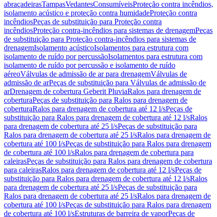
abraçadeiras
Tampas
Vedantes
Consumíveis
Proteção contra incêndios,
isolamento acústico e proteção contra humidade
Proteção contra
incêndios
Peças de substituição para Proteção contra
incêndios
Proteção contra-incêndios para sistemas de drenagem
Peças
de substituição para Proteção contra-incêndios para sistemas de
drenagem
Isolamento acústico
Isolamentos para estrutura com
isolamento de ruído por percussão
Isolamentos para estrutura com
isolamento de ruído por percussão e isolamento de ruído
aéreo
Válvulas de admissão de ar para drenagem
Válvulas de
admissão de ar
Peças de substituição para Válvulas de admissão de
ar
Drenagem de cobertura Geberit Pluvia
Ralos para drenagem de
cobertura
Peças de substituição para Ralos para drenagem de
cobertura
Ralos para drenagem de cobertura até 12 l/s
Peças de
substituição para Ralos para drenagem de cobertura até 12 l/s
Ralos
para drenagem de cobertura até 25 l/s
Peças de substituição para
Ralos para drenagem de cobertura até 25 l/s
Ralos para drenagem de
cobertura até 100 l/s
Peças de substituição para Ralos para drenagem
de cobertura até 100 l/s
Ralos para drenagem de cobertura para
caleiras
Peças de substituição para Ralos para drenagem de cobertura
para caleiras
Ralos para drenagem de cobertura até 12 l/s
Peças de
substituição para Ralos para drenagem de cobertura até 12 l/s
Ralos
para drenagem de cobertura até 25 l/s
Peças de substituição para
Ralos para drenagem de cobertura até 25 l/s
Ralos para drenagem de
cobertura até 100 l/s
Peças de substituição para Ralos para drenagem
de cobertura até 100 l/s
Estruturas de barreira de vapor
Peças de