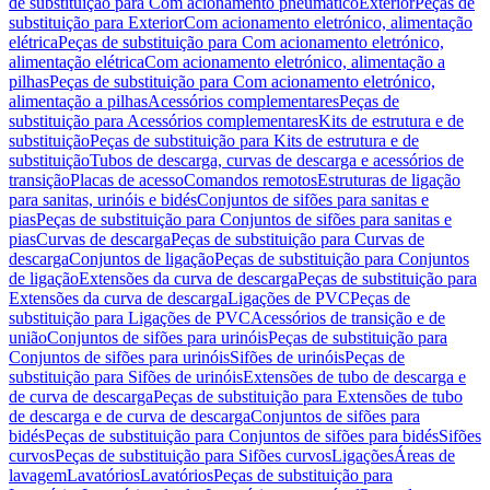
de substituição para Com acionamento pneumático
Exterior
Peças de
substituição para Exterior
Com acionamento eletrónico, alimentação
elétrica
Peças de substituição para Com acionamento eletrónico,
alimentação elétrica
Com acionamento eletrónico, alimentação a
pilhas
Peças de substituição para Com acionamento eletrónico,
alimentação a pilhas
Acessórios complementares
Peças de
substituição para Acessórios complementares
Kits de estrutura e de
substituição
Peças de substituição para Kits de estrutura e de
substituição
Tubos de descarga, curvas de descarga e acessórios de
transição
Placas de acesso
Comandos remotos
Estruturas de ligação
para sanitas, urinóis e bidés
Conjuntos de sifões para sanitas e
pias
Peças de substituição para Conjuntos de sifões para sanitas e
pias
Curvas de descarga
Peças de substituição para Curvas de
descarga
Conjuntos de ligação
Peças de substituição para Conjuntos
de ligação
Extensões da curva de descarga
Peças de substituição para
Extensões da curva de descarga
Ligações de PVC
Peças de
substituição para Ligações de PVC
Acessórios de transição e de
união
Conjuntos de sifões para urinóis
Peças de substituição para
Conjuntos de sifões para urinóis
Sifões de urinóis
Peças de
substituição para Sifões de urinóis
Extensões de tubo de descarga e
de curva de descarga
Peças de substituição para Extensões de tubo
de descarga e de curva de descarga
Conjuntos de sifões para
bidés
Peças de substituição para Conjuntos de sifões para bidés
Sifões
curvos
Peças de substituição para Sifões curvos
Ligações
Áreas de
lavagem
Lavatórios
Lavatórios
Peças de substituição para