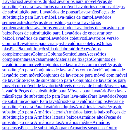
Lavatórios
Lavatórios duplos
Lavatórios para móvel
Peças de
substituição para Lavatórios para móvel
Lavatórios de pousar
Peças
de substituição para Lavatórios de pousar
Lava-mãos
Peças de
substituição para Lava-mãos
Lava-mãos de canto
Lavatórios
semiencastrados
Peças de substituição para Lavatórios
semiencastrados
Lavatórios encastrados
Lavatórios de encastrar por
baixo
Peças de substituição para Lavatórios de encastrar por
baixo
Lavatórios de canto
Lavatórios coletivos
Lavatórios versão
Comfort
Lavatórios para crianças
Lavatórios coletivos
Outras
pias
Pias
Pia multifunções
Pia de laboratório
Acessórios
complementares
Colunas
Colunas
Semicolunas
Acessórios
complementares
Acabamento
Material de fixação
Conjuntos de
lavatório com móvel
Conjuntos de lava-mãos com móvel
Peças de
substituição para Conjuntos de lava-mãos com móvel
Conjuntos de
lavatório com móvel
Conjuntos de lavatórios para móvel com móvel
de lavatório
Peças de substituição para Conjuntos de lavatórios para
móvel com móvel de lavatório
Móveis de casa de banho
Móveis para
lavatório
Peças de substituição para Móveis para lavatório
Para lava-
mãos
Peças de substituição para Para lava-mãos
Para lavatórios
Peças
de substituição para Para lavatórios
Para lavatórios duplos
Peças de
substituição para Para lavatórios duplos
Armários laterais
Peças de
substituição para Armários laterais
Armários laterais baixos
Peças de
substituição para Armários laterais baixos
Armários altos
Peças de
substituição para Armários altos
Armários médios
Armários
suspensos
Peças de substituição para Armários suspensos
Outro