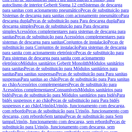
autoclismo de interior Geberit Sigma 12 cm
Sistemas de descarga
para sanitas com acionamento pneumático
Peças de substituição para
Sistemas de descarga para sanitas com acionamento pneumático
Para
descarga dupla
Peças de substituição para Para descarga dupla
Para
descarga simples
Peças de substituição para Para descarga
simples
Acessórios complementares para sistemas de descarga para
sanitas
Peças de substituição para Acessórios complementares para
sistemas de descarga para sanitas
Conjuntos de instalação
Peças de
substituição para Conjuntos de instalação
Para sistemas de descarga
para sanita com acionamento eletrónico
Peças de substituição para
Para sistemas de descarga para sanita com acionamento
eletrónico
Módulos sanitários Geberit Monolith
Módulos sanitários
para sanitas
Peças de substituição para Módulos sanitários para
sanitas
Para sanitas suspensas
Peças de substituição para Para sanitas
suspensas
Para sanitas ao chão
Peças de substituição para Para sanitas
ao chão
Acessórios complementares
Peças de substituição para
Acessórios complementares
Consumíveis
Módulos sanitários para
bidés
Peças de substituição para Módulos sanitários para bidés
Para
bidés suspensos e ao chão
Peças de substituição para Para bidés
suspensos e ao chão
Urinóis
Urinóis, funcionamento com descarga,
com rebordo
Peças de substituição para Urinóis, funcionamento com
descarga, com rebordo
Sem tampa
Peças de substituição para Sem
tampa
Urinóis, funcionamento com descarga, sem rebordo
Peças de
substituição para Urinóis, funcionamento com descarga, sem