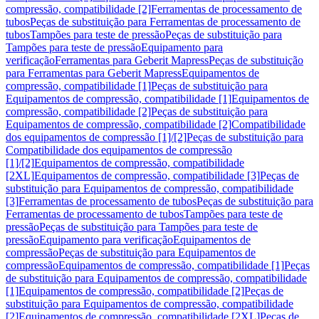
compressão, compatibilidade [2]
Ferramentas de processamento de
tubos
Peças de substituição para Ferramentas de processamento de
tubos
Tampões para teste de pressão
Peças de substituição para
Tampões para teste de pressão
Equipamento para
verificação
Ferramentas para Geberit Mapress
Peças de substituição
para Ferramentas para Geberit Mapress
Equipamentos de
compressão, compatibilidade [1]
Peças de substituição para
Equipamentos de compressão, compatibilidade [1]
Equipamentos de
compressão, compatibilidade [2]
Peças de substituição para
Equipamentos de compressão, compatibilidade [2]
Compatibilidade
dos equipamentos de compressão [1]/[2]
Peças de substituição para
Compatibilidade dos equipamentos de compressão
[1]/[2]
Equipamentos de compressão, compatibilidade
[2XL]
Equipamentos de compressão, compatibilidade [3]
Peças de
substituição para Equipamentos de compressão, compatibilidade
[3]
Ferramentas de processamento de tubos
Peças de substituição para
Ferramentas de processamento de tubos
Tampões para teste de
pressão
Peças de substituição para Tampões para teste de
pressão
Equipamento para verificação
Equipamentos de
compressão
Peças de substituição para Equipamentos de
compressão
Equipamentos de compressão, compatibilidade [1]
Peças
de substituição para Equipamentos de compressão, compatibilidade
[1]
Equipamentos de compressão, compatibilidade [2]
Peças de
substituição para Equipamentos de compressão, compatibilidade
[2]
Equipamentos de compressão, compatibilidade [2XL]
Peças de