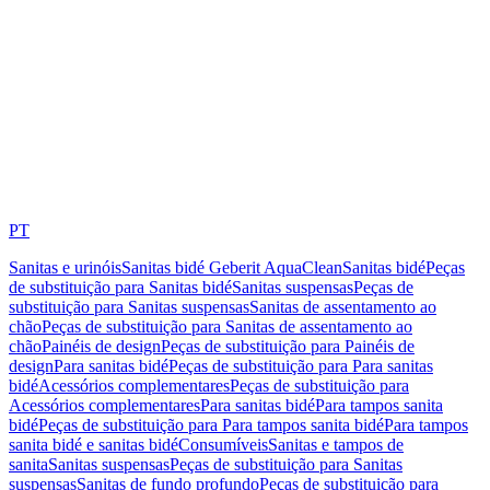
PT
Sanitas e urinóis
Sanitas bidé Geberit AquaClean
Sanitas bidé
Peças
de substituição para Sanitas bidé
Sanitas suspensas
Peças de
substituição para Sanitas suspensas
Sanitas de assentamento ao
chão
Peças de substituição para Sanitas de assentamento ao
chão
Painéis de design
Peças de substituição para Painéis de
design
Para sanitas bidé
Peças de substituição para Para sanitas
bidé
Acessórios complementares
Peças de substituição para
Acessórios complementares
Para sanitas bidé
Para tampos sanita
bidé
Peças de substituição para Para tampos sanita bidé
Para tampos
sanita bidé e sanitas bidé
Consumíveis
Sanitas e tampos de
sanita
Sanitas suspensas
Peças de substituição para Sanitas
suspensas
Sanitas de fundo profundo
Peças de substituição para