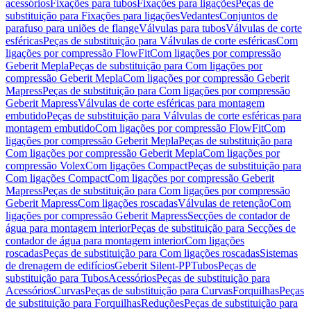
acessórios
Fixações para tubos
Fixações para ligações
Peças de
substituição para Fixações para ligações
Vedantes
Conjuntos de
parafuso para uniões de flange
Válvulas para tubos
Válvulas de corte
esféricas
Peças de substituição para Válvulas de corte esféricas
Com
ligações por compressão FlowFit
Com ligações por compressão
Geberit Mepla
Peças de substituição para Com ligações por
compressão Geberit Mepla
Com ligações por compressão Geberit
Mapress
Peças de substituição para Com ligações por compressão
Geberit Mapress
Válvulas de corte esféricas para montagem
embutido
Peças de substituição para Válvulas de corte esféricas para
montagem embutido
Com ligações por compressão FlowFit
Com
ligações por compressão Geberit Mepla
Peças de substituição para
Com ligações por compressão Geberit Mepla
Com ligações por
compressão Volex
Com ligações Compact
Peças de substituição para
Com ligações Compact
Com ligações por compressão Geberit
Mapress
Peças de substituição para Com ligações por compressão
Geberit Mapress
Com ligações roscadas
Válvulas de retenção
Com
ligações por compressão Geberit Mapress
Secções de contador de
água para montagem interior
Peças de substituição para Secções de
contador de água para montagem interior
Com ligações
roscadas
Peças de substituição para Com ligações roscadas
Sistemas
de drenagem de edifícios
Geberit Silent-PP
Tubos
Peças de
substituição para Tubos
Acessórios
Peças de substituição para
Acessórios
Curvas
Peças de substituição para Curvas
Forquilhas
Peças
de substituição para Forquilhas
Reduções
Peças de substituição para