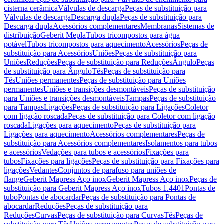
cisterna cerâmica
Válvulas de descarga
Peças de substituição para
Válvulas de descarga
Descarga dupla
Peças de substituição para
Descarga dupla
Acessórios complementares
Membranas
Sistemas de
distribuição
Geberit Mepla
Tubos tricompostos para água
potável
Tubos tricompostos para aquecimento
Acessórios
Peças de
substituição para Acessórios
Uniões
Peças de substituição para
Uniões
Reduções
Peças de substituição para Reduções
Ângulo
Peças
de substituição para Ângulo
Tês
Peças de substituição para
Tês
Uniões permanentes
Peças de substituição para Uniões
permanentes
Uniões e transições desmontáveis
Peças de substituição
para Uniões e transições desmontáveis
Tampas
Peças de substituição
para Tampas
Ligações
Peças de substituição para Ligações
Coletor
com ligação roscada
Peças de substituição para Coletor com ligação
roscada
Ligações para aquecimento
Peças de substituição para
Ligações para aquecimento
Acessórios complementares
Peças de
substituição para Acessórios complementares
Isolamentos para tubos
e acessórios
Vedações para tubos e acessórios
Fixações para
tubos
Fixações para ligações
Peças de substituição para Fixações para
ligações
Vedantes
Conjuntos de parafuso para uniões de
flange
Geberit Mapress Aço inox
Geberit Mapress Aço inox
Peças de
substituição para Geberit Mapress Aço inox
Tubos 1.4401
Pontas de
tubo
Pontas de abocardar
Peças de substituição para Pontas de
abocardar
Reduções
Peças de substituição para
Reduções
Curvas
Peças de substituição para Curvas
Tês
Peças de