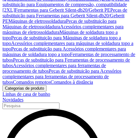
substituição para Equipamentos de compressão, compatibilidade
[2XL]
Ferramentas para Geberit Silent-db20/Geberit PE
Peças de
substituição para Ferramentas para Geberit Silent-db20/Geberit
PE
Máquinas de eletrossoldadura
Peças de substituição para
Máquinas de eletrossoldadura
Acessórios complementares para
máquinas de eletrossoldadura
Máquinas de soldadura topo a
topo
Peças de substituição para Máquinas de soldadura topo a
topo
Acessórios complementares para máquinas de soldadura topo a
topo
Peças de substituição para Acessórios complementares para
máquinas de soldadura topo a topo
Ferramentas de processamento de
tubos
Peças de substituição para Ferramentas de processamento de
tubos
Acessórios complementares para ferramentas de
processamento de tubos
Peças de substituição para Acessórios
complementares para ferramentas de processamento de
tubos
Comandos remotos
Comandos à distância
Categorias de produto
Linhas de casa de banho
Novidades