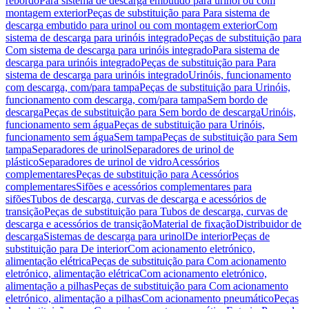
rebordo
Para sistema de descarga embutido para urinol ou com
montagem exterior
Peças de substituição para Para sistema de
descarga embutido para urinol ou com montagem exterior
Com
sistema de descarga para urinóis integrado
Peças de substituição para
Com sistema de descarga para urinóis integrado
Para sistema de
descarga para urinóis integrado
Peças de substituição para Para
sistema de descarga para urinóis integrado
Urinóis, funcionamento
com descarga, com/para tampa
Peças de substituição para Urinóis,
funcionamento com descarga, com/para tampa
Sem bordo de
descarga
Peças de substituição para Sem bordo de descarga
Urinóis,
funcionamento sem água
Peças de substituição para Urinóis,
funcionamento sem água
Sem tampa
Peças de substituição para Sem
tampa
Separadores de urinol
Separadores de urinol de
plástico
Separadores de urinol de vidro
Acessórios
complementares
Peças de substituição para Acessórios
complementares
Sifões e acessórios complementares para
sifões
Tubos de descarga, curvas de descarga e acessórios de
transição
Peças de substituição para Tubos de descarga, curvas de
descarga e acessórios de transição
Material de fixação
Distribuidor de
descarga
Sistemas de descarga para urinol
De interior
Peças de
substituição para De interior
Com acionamento eletrónico,
alimentação elétrica
Peças de substituição para Com acionamento
eletrónico, alimentação elétrica
Com acionamento eletrónico,
alimentação a pilhas
Peças de substituição para Com acionamento
eletrónico, alimentação a pilhas
Com acionamento pneumático
Peças