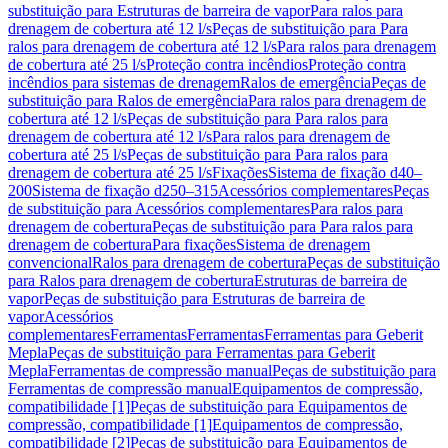
substituição para Estruturas de barreira de vapor
Para ralos para
drenagem de cobertura até 12 l/s
Peças de substituição para Para
ralos para drenagem de cobertura até 12 l/s
Para ralos para drenagem
de cobertura até 25 l/s
Proteção contra incêndios
Proteção contra
incêndios para sistemas de drenagem
Ralos de emergência
Peças de
substituição para Ralos de emergência
Para ralos para drenagem de
cobertura até 12 l/s
Peças de substituição para Para ralos para
drenagem de cobertura até 12 l/s
Para ralos para drenagem de
cobertura até 25 l/s
Peças de substituição para Para ralos para
drenagem de cobertura até 25 l/s
Fixações
Sistema de fixação d40–
200
Sistema de fixação d250–315
Acessórios complementares
Peças
de substituição para Acessórios complementares
Para ralos para
drenagem de cobertura
Peças de substituição para Para ralos para
drenagem de cobertura
Para fixações
Sistema de drenagem
convencional
Ralos para drenagem de cobertura
Peças de substituição
para Ralos para drenagem de cobertura
Estruturas de barreira de
vapor
Peças de substituição para Estruturas de barreira de
vapor
Acessórios
complementares
Ferramentas
Ferramentas
Ferramentas para Geberit
Mepla
Peças de substituição para Ferramentas para Geberit
Mepla
Ferramentas de compressão manual
Peças de substituição para
Ferramentas de compressão manual
Equipamentos de compressão,
compatibilidade [1]
Peças de substituição para Equipamentos de
compressão, compatibilidade [1]
Equipamentos de compressão,
compatibilidade [2]
Peças de substituição para Equipamentos de