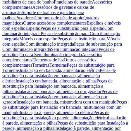
mobiliário de casa de banho
Prateleiras de parede
Acessórios
complementares
Acessórios de gavetas e caixas de
arrumação
Suporte de toalhas e ganchos para
toalhas
Puxadores
Conjuntos de pés de apoio
Quadros
magnéticos
Outros acessórios complementares
Espelhos e móveis
com espelho
Espelho
Peças de substituição para Espelho
Com
iluminação integrada
Peças de substituição para Com iluminação
integrada
Móveis com espelho
Peças de substituição para Móveis
com espelho
Com iluminação integrada
Peças de substituição para
Com iluminação integrada
Sem iluminação integrada
Peças de
substituição para Sem iluminação integrada
Acessórios
complementares
Elementos de luz
Outros acessórios
complementares
Torneiras
Torneiras
Peças de substituição para
Torneiras
Instalação em bancada, alimentação elétrica
Peças de
substituição para Instalação em bancada, alimentação
elétrica
Instalação em bancada, alimentação a pilhas
Peças de
substituição para Instalação em bancada, alimentação a
pilhas
Instalação em bancada, alimentação por gerador
Peças de
substituição para Instalação em bancada, alimentação por
gerador
Instalação em bancada, misturadora com um manípulo
Peças
de substituição para Instalação em bancada, misturadora com um
manípulo
Instalação à parede, alimentação elétrica
Peças de
substituição para Instalação à parede, alimentação elétrica
Instalação
à parede, alimentação a pilhas
Peças de substituição para Instalação à
parede, alimentação a pilhas
Instalação à parede, alimentação por