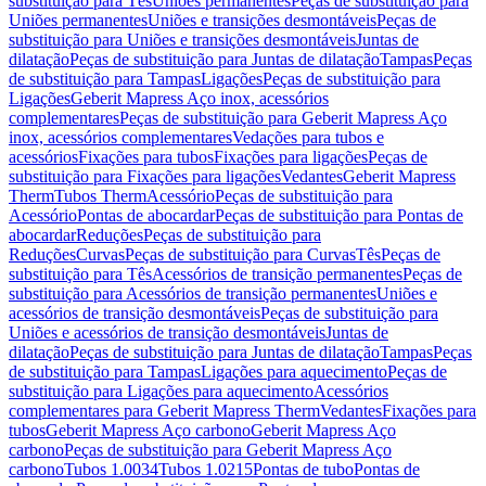
substituição para Tês
Uniões permanentes
Peças de substituição para
Uniões permanentes
Uniões e transições desmontáveis
Peças de
substituição para Uniões e transições desmontáveis
Juntas de
dilatação
Peças de substituição para Juntas de dilatação
Tampas
Peças
de substituição para Tampas
Ligações
Peças de substituição para
Ligações
Geberit Mapress Aço inox, acessórios
complementares
Peças de substituição para Geberit Mapress Aço
inox, acessórios complementares
Vedações para tubos e
acessórios
Fixações para tubos
Fixações para ligações
Peças de
substituição para Fixações para ligações
Vedantes
Geberit Mapress
Therm
Tubos Therm
Acessório
Peças de substituição para
Acessório
Pontas de abocardar
Peças de substituição para Pontas de
abocardar
Reduções
Peças de substituição para
Reduções
Curvas
Peças de substituição para Curvas
Tês
Peças de
substituição para Tês
Acessórios de transição permanentes
Peças de
substituição para Acessórios de transição permanentes
Uniões e
acessórios de transição desmontáveis
Peças de substituição para
Uniões e acessórios de transição desmontáveis
Juntas de
dilatação
Peças de substituição para Juntas de dilatação
Tampas
Peças
de substituição para Tampas
Ligações para aquecimento
Peças de
substituição para Ligações para aquecimento
Acessórios
complementares para Geberit Mapress Therm
Vedantes
Fixações para
tubos
Geberit Mapress Aço carbono
Geberit Mapress Aço
carbono
Peças de substituição para Geberit Mapress Aço
carbono
Tubos 1.0034
Tubos 1.0215
Pontas de tubo
Pontas de