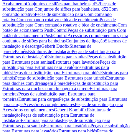
Acabamento
Conjuntos de sifões para banheiras, d52
Peças de
substituição para Conjuntos de sifões para banheiras, d52
Com
comando rotativo
Peças de substituição para Com comando
rotativo
Com comando rotativo e bica de enchimento
Peças de
substituição para Com comando rotativo e bica de enchimento
Com
botão de acionamento PushControl
Peças de substituição para Com
botão de acionamento PushControl
Acessórios complementares para
conjuntos de sifões para banheiras
Conjuntos de ligação
Sistemas de
instalação e descarga
Geberit Duofix
Sistemas de
parede
Painéis
Estruturas de instalação
Peças de substituição para
Estruturas de instalação
Estruturas para sanitas
Peças de substituição
para Estruturas para sanitas
Estruturas para lavatórios
Peças de
substituição para Estruturas para lavatórios
Estruturas para
bidés
Peças de substituição para Estruturas para bidés
Estruturas para
urinóis
Peças de substituição para Estruturas para urinóis
Estruturas
para duches com drenagem à parede
Peças de substituição para
Estruturas para duches com drenagem à parede
Estruturas para
torneiras
Peças de substituição para Estruturas para
torneiras
Estruturas para cargas
Peças de substituição para Estruturas
para cargas
Acessórios complementares
Peças de substituição para
Acessórios complementares
Geberit Kombifix
Estruturas de
instalação
Peças de substituição para Estruturas de
instalação
Estruturas para sanitas
Peças de substituição para
Estruturas para sanitas
Estruturas para lavatórios
Peças de substituição
para Estruturas para lavatórios
Estruturas para bidés
Peças de