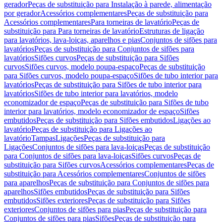
gerador
Peças de substituição para Instalação à parede, alimentação
por gerador
Acessórios complementares
Peças de substituição para
Acessórios complementares
Para torneiras de lavatório
Peças de
substituição para Para torneiras de lavatório
Estruturas de ligação
para lavatórios, lava-loiças, aparelhos e pias
Conjuntos de sifões para
lavatórios
Peças de substituição para Conjuntos de sifões para
lavatórios
Sifões curvos
Peças de substituição para Sifões
curvos
Sifões curvos, modelo poupa-espaço
Peças de substituição
para Sifões curvos, modelo poupa-espaço
Sifões de tubo interior para
lavatórios
Peças de substituição para Sifões de tubo interior para
lavatórios
Sifões de tubo interior para lavatórios, modelo
economizador de espaço
Peças de substituição para Sifões de tubo
interior para lavatórios, modelo economizador de espaço
Sifões
embutidos
Peças de substituição para Sifões embutidos
Ligações ao
lavatório
Peças de substituição para Ligações ao
lavatório
Tampas
Ligações
Peças de substituição para
Ligações
Conjuntos de sifões para lava-loiças
Peças de substituição
para Conjuntos de sifões para lava-loiças
Sifões curvos
Peças de
substituição para Sifões curvos
Acessórios complementares
Peças de
substituição para Acessórios complementares
Conjuntos de sifões
para aparelhos
Peças de substituição para Conjuntos de sifões para
aparelhos
Sifões embutidos
Peças de substituição para Sifões
embutidos
Sifões exteriores
Peças de substituição para Sifões
exteriores
Conjuntos de sifões para pias
Peças de substituição para
Conjuntos de sifões para pias
Sifões
Peças de substituição para