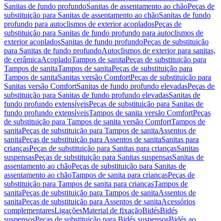
Sanitas de fundo profundo
Sanitas de assentamento ao chão
Peças de
substituição para Sanitas de assentamento ao chão
Sanitas de fundo
profundo para autoclismos de exterior acoplados
Peças de
substituição para Sanitas de fundo profundo para autoclismos de
exterior acoplados
Sanitas de fundo profundo
Peças de substituição
para Sanitas de fundo profundo
Autoclismos de exterior para sanitas,
de cerâmica
Acoplado
Tampos de sanita
Peças de substituição para
Tampos de sanita
Tampos de sanita
Peças de substituição para
Tampos de sanita
Sanitas versão Comfort
Peças de substituição para
Sanitas versão Comfort
Sanitas de fundo profundo elevadas
Peças de
substituição para Sanitas de fundo profundo elevadas
Sanitas de
fundo profundo extensíveis
Peças de substituição para Sanitas de
fundo profundo extensíveis
Tampos de sanita versão Comfort
Peças
de substituição para Tampos de sanita versão Comfort
Tampos de
sanita
Peças de substituição para Tampos de sanita
Assentos de
sanita
Peças de substituição para Assentos de sanita
Sanitas para
crianças
Peças de substituição para Sanitas para crianças
Sanitas
suspensas
Peças de substituição para Sanitas suspensas
Sanitas de
assentamento ao chão
Peças de substituição para Sanitas de
assentamento ao chão
Tampos de sanita para crianças
Peças de
substituição para Tampos de sanita para crianças
Tampos de
sanita
Peças de substituição para Tampos de sanita
Assentos de
sanita
Peças de substituição para Assentos de sanita
Acessórios
complementares
Ligações
Material de fixação
Bidés
Bidés
suspensos
Peças de substituição para Bidés suspensos
Bidés ao