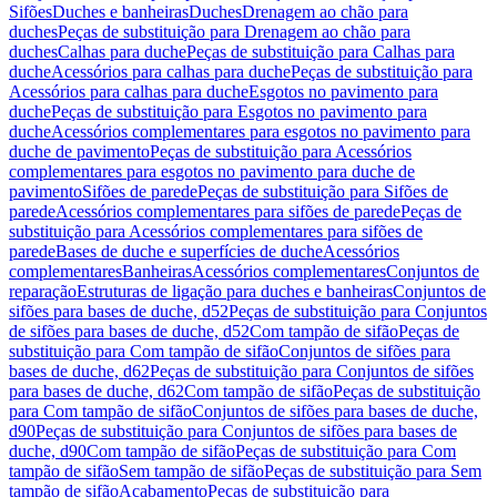
Sifões
Duches e banheiras
Duches
Drenagem ao chão para
duches
Peças de substituição para Drenagem ao chão para
duches
Calhas para duche
Peças de substituição para Calhas para
duche
Acessórios para calhas para duche
Peças de substituição para
Acessórios para calhas para duche
Esgotos no pavimento para
duche
Peças de substituição para Esgotos no pavimento para
duche
Acessórios complementares para esgotos no pavimento para
duche de pavimento
Peças de substituição para Acessórios
complementares para esgotos no pavimento para duche de
pavimento
Sifões de parede
Peças de substituição para Sifões de
parede
Acessórios complementares para sifões de parede
Peças de
substituição para Acessórios complementares para sifões de
parede
Bases de duche e superfícies de duche
Acessórios
complementares
Banheiras
Acessórios complementares
Conjuntos de
reparação
Estruturas de ligação para duches e banheiras
Conjuntos de
sifões para bases de duche, d52
Peças de substituição para Conjuntos
de sifões para bases de duche, d52
Com tampão de sifão
Peças de
substituição para Com tampão de sifão
Conjuntos de sifões para
bases de duche, d62
Peças de substituição para Conjuntos de sifões
para bases de duche, d62
Com tampão de sifão
Peças de substituição
para Com tampão de sifão
Conjuntos de sifões para bases de duche,
d90
Peças de substituição para Conjuntos de sifões para bases de
duche, d90
Com tampão de sifão
Peças de substituição para Com
tampão de sifão
Sem tampão de sifão
Peças de substituição para Sem
tampão de sifão
Acabamento
Peças de substituição para