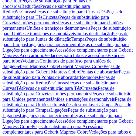
abocardar
Peças de substituição para Pontas de
abocardar
Reduções
Peças de substituição para
Reduções
Curvas
Peças de substituição para Curvas
Tês
Peças de
substituição para Tês
Cruzetas
Peças de substituição para
Cruzetas
Uniões permanentes
Peças de substituição para Uniões
permanentes
Uniões e transições desmontáveis
Peças de substituição
para Uniões e transições desmontáveis
Juntas de dilatação
Peças de
substituição para Juntas de dilatação
Tampas
Peças de substituição
para Tampas
Ligações para aquecimento
Peças de substituição para
Ligações para aquecimento
Acessórios complementares para Geberit
Mapress Aço carbono
Vedações para tubos e acessórios
Fixações
para tubos
Vedantes
Conjuntos de parafuso para uniões de
flange
Geberit Mapress Cobre
Geberit Mapress Cobre
Peças de
substituição para Geberit Mapress Cobre
Pontas de abocardar
Peças
de substituição para Pontas de abocardar
Reduções
Peças de
substituição para Reduções
Curvas
Peças de substituição para
Curvas
Tês
Peças de substituição para Tês
Cruzetas
Peças de
substituição para Cruzetas
Uniões permanentes
Peças de substituição
para Uniões permanentes
Uniões e transições desmontáveis
Peças de
substituição para Uniões e transições desmontáveis
Tampas
Peças de
substituição para Tampas
Ligações
Peças de substituição para
Ligações
Ligações para aquecimento
Peças de substituição para
Ligações para aquecimento
Acessórios complementares para Geberit
Mapress Cobre
Peças de substituição para Acessórios
complementares para Geberit Mapress Cobre
Vedações para tubos e