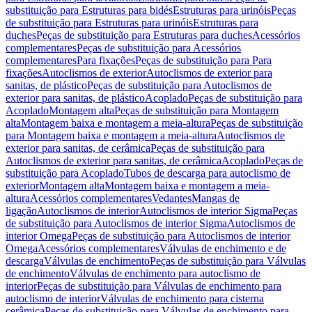
substituição para Estruturas para bidés
Estruturas para urinóis
Peças
de substituição para Estruturas para urinóis
Estruturas para
duches
Peças de substituição para Estruturas para duches
Acessórios
complementares
Peças de substituição para Acessórios
complementares
Para fixações
Peças de substituição para Para
fixações
Autoclismos de exterior
Autoclismos de exterior para
sanitas, de plástico
Peças de substituição para Autoclismos de
exterior para sanitas, de plástico
Acoplado
Peças de substituição para
Acoplado
Montagem alta
Peças de substituição para Montagem
alta
Montagem baixa e montagem a meia-altura
Peças de substituição
para Montagem baixa e montagem a meia-altura
Autoclismos de
exterior para sanitas, de cerâmica
Peças de substituição para
Autoclismos de exterior para sanitas, de cerâmica
Acoplado
Peças de
substituição para Acoplado
Tubos de descarga para autoclismo de
exterior
Montagem alta
Montagem baixa e montagem a meia-
altura
Acessórios complementares
Vedantes
Mangas de
ligação
Autoclismos de interior
Autoclismos de interior Sigma
Peças
de substituição para Autoclismos de interior Sigma
Autoclismos de
interior Omega
Peças de substituição para Autoclismos de interior
Omega
Acessórios complementares
Válvulas de enchimento e de
descarga
Válvulas de enchimento
Peças de substituição para Válvulas
de enchimento
Válvulas de enchimento para autoclismo de
interior
Peças de substituição para Válvulas de enchimento para
autoclismo de interior
Válvulas de enchimento para cisterna
cerâmica
Peças de substituição para Válvulas de enchimento para