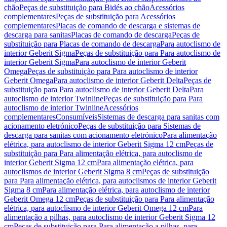
chão
Peças de substituição para Bidés ao chão
Acessórios
complementares
Peças de substituição para Acessórios
complementares
Placas de comando de descarga e sistemas de
descarga para sanitas
Placas de comando de descarga
Peças de
substituição para Placas de comando de descarga
Para autoclismo de
interior Geberit Sigma
Peças de substituição para Para autoclismo de
interior Geberit Sigma
Para autoclismo de interior Geberit
Omega
Peças de substituição para Para autoclismo de interior
Geberit Omega
Para autoclismo de interior Geberit Delta
Peças de
substituição para Para autoclismo de interior Geberit Delta
Para
autoclismo de interior Twinline
Peças de substituição para Para
autoclismo de interior Twinline
Acessórios
complementares
Consumíveis
Sistemas de descarga para sanitas com
acionamento eletrónico
Peças de substituição para Sistemas de
descarga para sanitas com acionamento eletrónico
Para alimentação
elétrica, para autoclismo de interior Geberit Sigma 12 cm
Peças de
substituição para Para alimentação elétrica, para autoclismo de
interior Geberit Sigma 12 cm
Para alimentação elétrica, para
autoclismos de interior Geberit Sigma 8 cm
Peças de substituição
para Para alimentação elétrica, para autoclismos de interior Geberit
Sigma 8 cm
Para alimentação elétrica, para autoclismo de interior
Geberit Omega 12 cm
Peças de substituição para Para alimentação
elétrica, para autoclismo de interior Geberit Omega 12 cm
Para
alimentação a pilhas, para autoclismo de interior Geberit Sigma 12
cm
Peças de substituição para Para alimentação a pilhas, para