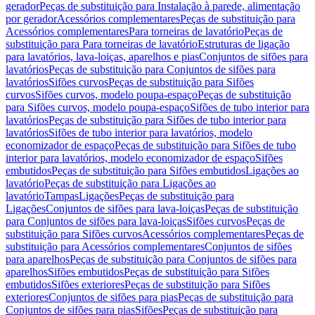
gerador
Peças de substituição para Instalação à parede, alimentação
por gerador
Acessórios complementares
Peças de substituição para
Acessórios complementares
Para torneiras de lavatório
Peças de
substituição para Para torneiras de lavatório
Estruturas de ligação
para lavatórios, lava-loiças, aparelhos e pias
Conjuntos de sifões para
lavatórios
Peças de substituição para Conjuntos de sifões para
lavatórios
Sifões curvos
Peças de substituição para Sifões
curvos
Sifões curvos, modelo poupa-espaço
Peças de substituição
para Sifões curvos, modelo poupa-espaço
Sifões de tubo interior para
lavatórios
Peças de substituição para Sifões de tubo interior para
lavatórios
Sifões de tubo interior para lavatórios, modelo
economizador de espaço
Peças de substituição para Sifões de tubo
interior para lavatórios, modelo economizador de espaço
Sifões
embutidos
Peças de substituição para Sifões embutidos
Ligações ao
lavatório
Peças de substituição para Ligações ao
lavatório
Tampas
Ligações
Peças de substituição para
Ligações
Conjuntos de sifões para lava-loiças
Peças de substituição
para Conjuntos de sifões para lava-loiças
Sifões curvos
Peças de
substituição para Sifões curvos
Acessórios complementares
Peças de
substituição para Acessórios complementares
Conjuntos de sifões
para aparelhos
Peças de substituição para Conjuntos de sifões para
aparelhos
Sifões embutidos
Peças de substituição para Sifões
embutidos
Sifões exteriores
Peças de substituição para Sifões
exteriores
Conjuntos de sifões para pias
Peças de substituição para
Conjuntos de sifões para pias
Sifões
Peças de substituição para