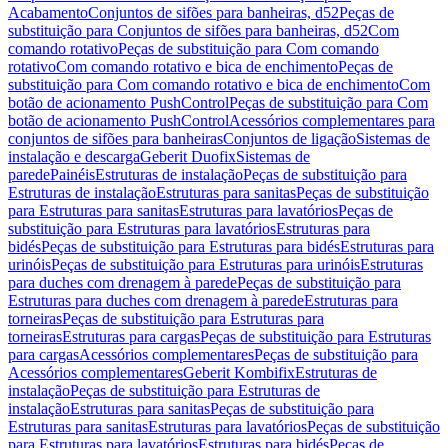
Acabamento
Conjuntos de sifões para banheiras, d52
Peças de
substituição para Conjuntos de sifões para banheiras, d52
Com
comando rotativo
Peças de substituição para Com comando
rotativo
Com comando rotativo e bica de enchimento
Peças de
substituição para Com comando rotativo e bica de enchimento
Com
botão de acionamento PushControl
Peças de substituição para Com
botão de acionamento PushControl
Acessórios complementares para
conjuntos de sifões para banheiras
Conjuntos de ligação
Sistemas de
instalação e descarga
Geberit Duofix
Sistemas de
parede
Painéis
Estruturas de instalação
Peças de substituição para
Estruturas de instalação
Estruturas para sanitas
Peças de substituição
para Estruturas para sanitas
Estruturas para lavatórios
Peças de
substituição para Estruturas para lavatórios
Estruturas para
bidés
Peças de substituição para Estruturas para bidés
Estruturas para
urinóis
Peças de substituição para Estruturas para urinóis
Estruturas
para duches com drenagem à parede
Peças de substituição para
Estruturas para duches com drenagem à parede
Estruturas para
torneiras
Peças de substituição para Estruturas para
torneiras
Estruturas para cargas
Peças de substituição para Estruturas
para cargas
Acessórios complementares
Peças de substituição para
Acessórios complementares
Geberit Kombifix
Estruturas de
instalação
Peças de substituição para Estruturas de
instalação
Estruturas para sanitas
Peças de substituição para
Estruturas para sanitas
Estruturas para lavatórios
Peças de substituição
para Estruturas para lavatórios
Estruturas para bidés
Peças de