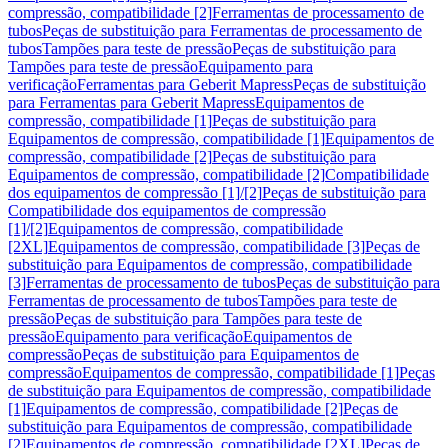
compressão, compatibilidade [2]
Ferramentas de processamento de
tubos
Peças de substituição para Ferramentas de processamento de
tubos
Tampões para teste de pressão
Peças de substituição para
Tampões para teste de pressão
Equipamento para
verificação
Ferramentas para Geberit Mapress
Peças de substituição
para Ferramentas para Geberit Mapress
Equipamentos de
compressão, compatibilidade [1]
Peças de substituição para
Equipamentos de compressão, compatibilidade [1]
Equipamentos de
compressão, compatibilidade [2]
Peças de substituição para
Equipamentos de compressão, compatibilidade [2]
Compatibilidade
dos equipamentos de compressão [1]/[2]
Peças de substituição para
Compatibilidade dos equipamentos de compressão
[1]/[2]
Equipamentos de compressão, compatibilidade
[2XL]
Equipamentos de compressão, compatibilidade [3]
Peças de
substituição para Equipamentos de compressão, compatibilidade
[3]
Ferramentas de processamento de tubos
Peças de substituição para
Ferramentas de processamento de tubos
Tampões para teste de
pressão
Peças de substituição para Tampões para teste de
pressão
Equipamento para verificação
Equipamentos de
compressão
Peças de substituição para Equipamentos de
compressão
Equipamentos de compressão, compatibilidade [1]
Peças
de substituição para Equipamentos de compressão, compatibilidade
[1]
Equipamentos de compressão, compatibilidade [2]
Peças de
substituição para Equipamentos de compressão, compatibilidade
[2]
Equipamentos de compressão, compatibilidade [2XL]
Peças de