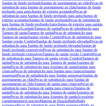
Sanitas de fundo profundo
Sanitas de assentamento ao chão
Peças de
substituição para Sanitas de assentamento ao chão
Sanitas de fundo
profundo para autoclismos de exterior acoplados
Peças de
substituição para Sanitas de fundo profundo para autoclismos de
exterior acoplados
Sanitas de fundo profundo
Peças de substituição
para Sanitas de fundo profundo
Autoclismos de exterior para sanitas,
de cerâmica
Acoplado
Tampos de sanita
Peças de substituição para
Tampos de sanita
Tampos de sanita
Peças de substituição para
Tampos de sanita
Sanitas versão Comfort
Peças de substituição para
Sanitas versão Comfort
Sanitas de fundo profundo elevadas
Peças de
substituição para Sanitas de fundo profundo elevadas
Sanitas de
fundo profundo extensíveis
Peças de substituição para Sanitas de
fundo profundo extensíveis
Tampos de sanita versão Comfort
Peças
de substituição para Tampos de sanita versão Comfort
Tampos de
sanita
Peças de substituição para Tampos de sanita
Assentos de
sanita
Peças de substituição para Assentos de sanita
Sanitas para
crianças
Peças de substituição para Sanitas para crianças
Sanitas
suspensas
Peças de substituição para Sanitas suspensas
Sanitas de
assentamento ao chão
Peças de substituição para Sanitas de
assentamento ao chão
Tampos de sanita para crianças
Peças de
substituição para Tampos de sanita para crianças
Tampos de
sanita
Peças de substituição para Tampos de sanita
Assentos de
sanita
Peças de substituição para Assentos de sanita
Acessórios
complementares
Ligações
Material de fixação
Bidés
Bidés
suspensos
Peças de substituição para Bidés suspensos
Bidés ao