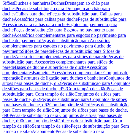
Sifões
Duches e banheiras
Duches
Drenagem ao chão para
duches
Peças de substituição para Drenagem ao chão para
duches
Calhas para duche
Peças de substituição para Calhas para
duche
Acessórios para calhas para duche
Peças de substituição para
Acessórios para calhas para duche
Esgotos no pavimento para
duche
Peças de substituição para Esgotos no pavimento para
duche
Acessórios complementares para esgotos no pavimento para
duche de pavimento
Peças de substituição para Acessórios
complementares para esgotos no pavimento para duche de
pavimento
Sifões de parede
Peças de substituição para Sifões de
parede
Acessórios complementares para sifões de parede
Peças de
substituição para Acessórios complementares para sifões de
parede
Bases de duche e superfícies de duche
Acessórios
complementares
Banheiras
Acessórios complementares
Conjuntos de
reparação
Estruturas de ligação para duches e banheiras
Conjuntos de
sifões para bases de duche, d52
Peças de substituição para Conjuntos
de sifões para bases de duche, d52
Com tampão de sifão
Peças de
substituição para Com tampão de sifão
Conjuntos de sifões para
bases de duche, d62
Peças de substituição para Conjuntos de sifões
para bases de duche, d62
Com tampão de sifão
Peças de substituição
para Com tampão de sifão
Conjuntos de sifões para bases de duche,
d90
Peças de substituição para Conjuntos de sifões para bases de
duche, d90
Com tampão de sifão
Peças de substituição para Com
tampão de sifão
Sem tampão de sifão
Peças de substituição para Sem
tampão de sifão
Acabamento
Peças de substituição para