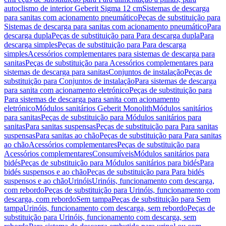
autoclismo de interior Geberit Sigma 12 cm
Sistemas de descarga
para sanitas com acionamento pneumático
Peças de substituição para
Sistemas de descarga para sanitas com acionamento pneumático
Para
descarga dupla
Peças de substituição para Para descarga dupla
Para
descarga simples
Peças de substituição para Para descarga
simples
Acessórios complementares para sistemas de descarga para
sanitas
Peças de substituição para Acessórios complementares para
sistemas de descarga para sanitas
Conjuntos de instalação
Peças de
substituição para Conjuntos de instalação
Para sistemas de descarga
para sanita com acionamento eletrónico
Peças de substituição para
Para sistemas de descarga para sanita com acionamento
eletrónico
Módulos sanitários Geberit Monolith
Módulos sanitários
para sanitas
Peças de substituição para Módulos sanitários para
sanitas
Para sanitas suspensas
Peças de substituição para Para sanitas
suspensas
Para sanitas ao chão
Peças de substituição para Para sanitas
ao chão
Acessórios complementares
Peças de substituição para
Acessórios complementares
Consumíveis
Módulos sanitários para
bidés
Peças de substituição para Módulos sanitários para bidés
Para
bidés suspensos e ao chão
Peças de substituição para Para bidés
suspensos e ao chão
Urinóis
Urinóis, funcionamento com descarga,
com rebordo
Peças de substituição para Urinóis, funcionamento com
descarga, com rebordo
Sem tampa
Peças de substituição para Sem
tampa
Urinóis, funcionamento com descarga, sem rebordo
Peças de
substituição para Urinóis, funcionamento com descarga, sem