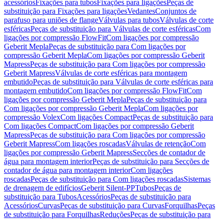
acessórios
Fixações para tubos
Fixações para ligações
Peças de
substituição para Fixações para ligações
Vedantes
Conjuntos de
parafuso para uniões de flange
Válvulas para tubos
Válvulas de corte
esféricas
Peças de substituição para Válvulas de corte esféricas
Com
ligações por compressão FlowFit
Com ligações por compressão
Geberit Mepla
Peças de substituição para Com ligações por
compressão Geberit Mepla
Com ligações por compressão Geberit
Mapress
Peças de substituição para Com ligações por compressão
Geberit Mapress
Válvulas de corte esféricas para montagem
embutido
Peças de substituição para Válvulas de corte esféricas para
montagem embutido
Com ligações por compressão FlowFit
Com
ligações por compressão Geberit Mepla
Peças de substituição para
Com ligações por compressão Geberit Mepla
Com ligações por
compressão Volex
Com ligações Compact
Peças de substituição para
Com ligações Compact
Com ligações por compressão Geberit
Mapress
Peças de substituição para Com ligações por compressão
Geberit Mapress
Com ligações roscadas
Válvulas de retenção
Com
ligações por compressão Geberit Mapress
Secções de contador de
água para montagem interior
Peças de substituição para Secções de
contador de água para montagem interior
Com ligações
roscadas
Peças de substituição para Com ligações roscadas
Sistemas
de drenagem de edifícios
Geberit Silent-PP
Tubos
Peças de
substituição para Tubos
Acessórios
Peças de substituição para
Acessórios
Curvas
Peças de substituição para Curvas
Forquilhas
Peças
de substituição para Forquilhas
Reduções
Peças de substituição para