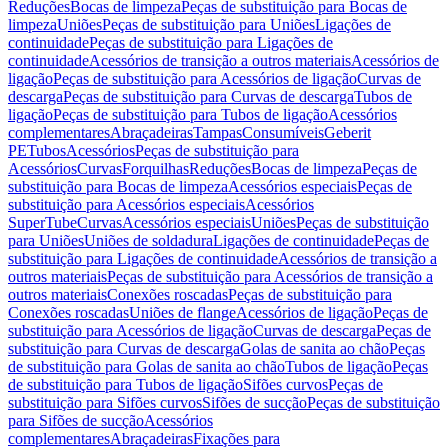
Reduções
Bocas de limpeza
Peças de substituição para Bocas de
limpeza
Uniões
Peças de substituição para Uniões
Ligações de
continuidade
Peças de substituição para Ligações de
continuidade
Acessórios de transição a outros materiais
Acessórios de
ligação
Peças de substituição para Acessórios de ligação
Curvas de
descarga
Peças de substituição para Curvas de descarga
Tubos de
ligação
Peças de substituição para Tubos de ligação
Acessórios
complementares
Abraçadeiras
Tampas
Consumíveis
Geberit
PE
Tubos
Acessórios
Peças de substituição para
Acessórios
Curvas
Forquilhas
Reduções
Bocas de limpeza
Peças de
substituição para Bocas de limpeza
Acessórios especiais
Peças de
substituição para Acessórios especiais
Acessórios
SuperTube
Curvas
Acessórios especiais
Uniões
Peças de substituição
para Uniões
Uniões de soldadura
Ligações de continuidade
Peças de
substituição para Ligações de continuidade
Acessórios de transição a
outros materiais
Peças de substituição para Acessórios de transição a
outros materiais
Conexões roscadas
Peças de substituição para
Conexões roscadas
Uniões de flange
Acessórios de ligação
Peças de
substituição para Acessórios de ligação
Curvas de descarga
Peças de
substituição para Curvas de descarga
Golas de sanita ao chão
Peças
de substituição para Golas de sanita ao chão
Tubos de ligação
Peças
de substituição para Tubos de ligação
Sifões curvos
Peças de
substituição para Sifões curvos
Sifões de sucção
Peças de substituição
para Sifões de sucção
Acessórios
complementares
Abraçadeiras
Fixações para