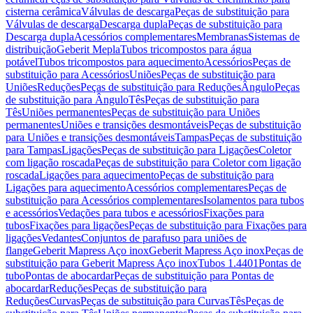
cisterna cerâmica
Válvulas de descarga
Peças de substituição para
Válvulas de descarga
Descarga dupla
Peças de substituição para
Descarga dupla
Acessórios complementares
Membranas
Sistemas de
distribuição
Geberit Mepla
Tubos tricompostos para água
potável
Tubos tricompostos para aquecimento
Acessórios
Peças de
substituição para Acessórios
Uniões
Peças de substituição para
Uniões
Reduções
Peças de substituição para Reduções
Ângulo
Peças
de substituição para Ângulo
Tês
Peças de substituição para
Tês
Uniões permanentes
Peças de substituição para Uniões
permanentes
Uniões e transições desmontáveis
Peças de substituição
para Uniões e transições desmontáveis
Tampas
Peças de substituição
para Tampas
Ligações
Peças de substituição para Ligações
Coletor
com ligação roscada
Peças de substituição para Coletor com ligação
roscada
Ligações para aquecimento
Peças de substituição para
Ligações para aquecimento
Acessórios complementares
Peças de
substituição para Acessórios complementares
Isolamentos para tubos
e acessórios
Vedações para tubos e acessórios
Fixações para
tubos
Fixações para ligações
Peças de substituição para Fixações para
ligações
Vedantes
Conjuntos de parafuso para uniões de
flange
Geberit Mapress Aço inox
Geberit Mapress Aço inox
Peças de
substituição para Geberit Mapress Aço inox
Tubos 1.4401
Pontas de
tubo
Pontas de abocardar
Peças de substituição para Pontas de
abocardar
Reduções
Peças de substituição para
Reduções
Curvas
Peças de substituição para Curvas
Tês
Peças de