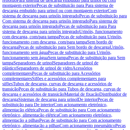
rebordo
Para sistema de descarga embutido para urinol ou com
montagem exterior
Peças de substituição para Para sistema de
descarga embutido para urinol ou com montagem exterior
Com
sistema de descarga para urinóis integrado
Peças de substituição para
Com sistema de descarga para urinóis integrado
Para sistema de
descarga para urinóis integrado
Peças de substituição para Para
sistema de descarga para urinóis integrado
Urinóis, funcionamento
com descarga, com/para tampa
Peças de substituição para Urinóis,
funcionamento com descarga, com/para tampa
Sem bordo de
descarga
Peças de substituição para Sem bordo de descarga
Urinóis,
funcionamento sem água
Peças de substituição para Urinóis,
funcionamento sem água
Sem tampa
Peças de substituição para Sem
tampa
Separadores de urinol
Separadores de urinol de
plástico
Separadores de urinol de vidro
Acessórios
complementares
Peças de substituição para Acessórios
complementares
Sifões e acessórios complementares para
sifões
Tubos de descarga, curvas de descarga e acessórios de
transição
Peças de substituição para Tubos de descarga, curvas de
descarga e acessórios de transição
Material de fixação
Distribuidor de
descarga
Sistemas de descarga para urinol
De interior
Peças de
substituição para De interior
Com acionamento eletrónico,
alimentação elétrica
Peças de substituição para Com acionamento
eletrónico, alimentação elétrica
Com acionamento eletrónico,
alimentação a pilhas
Peças de substituição para Com acionamento
eletrónico, alimentação a pilhas
Com acionamento pneumático
Peças