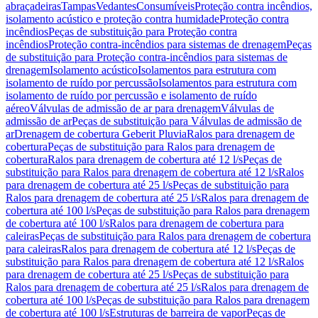
abraçadeiras
Tampas
Vedantes
Consumíveis
Proteção contra incêndios,
isolamento acústico e proteção contra humidade
Proteção contra
incêndios
Peças de substituição para Proteção contra
incêndios
Proteção contra-incêndios para sistemas de drenagem
Peças
de substituição para Proteção contra-incêndios para sistemas de
drenagem
Isolamento acústico
Isolamentos para estrutura com
isolamento de ruído por percussão
Isolamentos para estrutura com
isolamento de ruído por percussão e isolamento de ruído
aéreo
Válvulas de admissão de ar para drenagem
Válvulas de
admissão de ar
Peças de substituição para Válvulas de admissão de
ar
Drenagem de cobertura Geberit Pluvia
Ralos para drenagem de
cobertura
Peças de substituição para Ralos para drenagem de
cobertura
Ralos para drenagem de cobertura até 12 l/s
Peças de
substituição para Ralos para drenagem de cobertura até 12 l/s
Ralos
para drenagem de cobertura até 25 l/s
Peças de substituição para
Ralos para drenagem de cobertura até 25 l/s
Ralos para drenagem de
cobertura até 100 l/s
Peças de substituição para Ralos para drenagem
de cobertura até 100 l/s
Ralos para drenagem de cobertura para
caleiras
Peças de substituição para Ralos para drenagem de cobertura
para caleiras
Ralos para drenagem de cobertura até 12 l/s
Peças de
substituição para Ralos para drenagem de cobertura até 12 l/s
Ralos
para drenagem de cobertura até 25 l/s
Peças de substituição para
Ralos para drenagem de cobertura até 25 l/s
Ralos para drenagem de
cobertura até 100 l/s
Peças de substituição para Ralos para drenagem
de cobertura até 100 l/s
Estruturas de barreira de vapor
Peças de