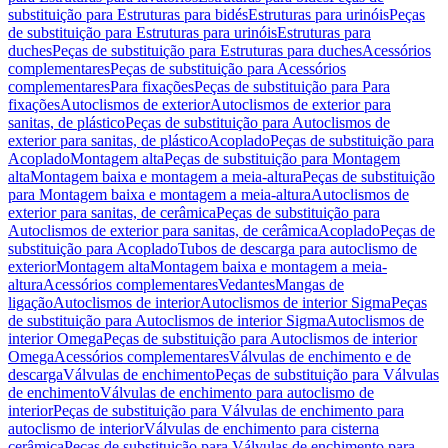
substituição para Estruturas para bidés
Estruturas para urinóis
Peças
de substituição para Estruturas para urinóis
Estruturas para
duches
Peças de substituição para Estruturas para duches
Acessórios
complementares
Peças de substituição para Acessórios
complementares
Para fixações
Peças de substituição para Para
fixações
Autoclismos de exterior
Autoclismos de exterior para
sanitas, de plástico
Peças de substituição para Autoclismos de
exterior para sanitas, de plástico
Acoplado
Peças de substituição para
Acoplado
Montagem alta
Peças de substituição para Montagem
alta
Montagem baixa e montagem a meia-altura
Peças de substituição
para Montagem baixa e montagem a meia-altura
Autoclismos de
exterior para sanitas, de cerâmica
Peças de substituição para
Autoclismos de exterior para sanitas, de cerâmica
Acoplado
Peças de
substituição para Acoplado
Tubos de descarga para autoclismo de
exterior
Montagem alta
Montagem baixa e montagem a meia-
altura
Acessórios complementares
Vedantes
Mangas de
ligação
Autoclismos de interior
Autoclismos de interior Sigma
Peças
de substituição para Autoclismos de interior Sigma
Autoclismos de
interior Omega
Peças de substituição para Autoclismos de interior
Omega
Acessórios complementares
Válvulas de enchimento e de
descarga
Válvulas de enchimento
Peças de substituição para Válvulas
de enchimento
Válvulas de enchimento para autoclismo de
interior
Peças de substituição para Válvulas de enchimento para
autoclismo de interior
Válvulas de enchimento para cisterna
cerâmica
Peças de substituição para Válvulas de enchimento para