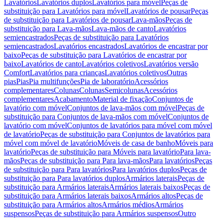
Lavatórios
Lavatórios duplos
Lavatórios para móvel
Peças de
substituição para Lavatórios para móvel
Lavatórios de pousar
Peças
de substituição para Lavatórios de pousar
Lava-mãos
Peças de
substituição para Lava-mãos
Lava-mãos de canto
Lavatórios
semiencastrados
Peças de substituição para Lavatórios
semiencastrados
Lavatórios encastrados
Lavatórios de encastrar por
baixo
Peças de substituição para Lavatórios de encastrar por
baixo
Lavatórios de canto
Lavatórios coletivos
Lavatórios versão
Comfort
Lavatórios para crianças
Lavatórios coletivos
Outras
pias
Pias
Pia multifunções
Pia de laboratório
Acessórios
complementares
Colunas
Colunas
Semicolunas
Acessórios
complementares
Acabamento
Material de fixação
Conjuntos de
lavatório com móvel
Conjuntos de lava-mãos com móvel
Peças de
substituição para Conjuntos de lava-mãos com móvel
Conjuntos de
lavatório com móvel
Conjuntos de lavatórios para móvel com móvel
de lavatório
Peças de substituição para Conjuntos de lavatórios para
móvel com móvel de lavatório
Móveis de casa de banho
Móveis para
lavatório
Peças de substituição para Móveis para lavatório
Para lava-
mãos
Peças de substituição para Para lava-mãos
Para lavatórios
Peças
de substituição para Para lavatórios
Para lavatórios duplos
Peças de
substituição para Para lavatórios duplos
Armários laterais
Peças de
substituição para Armários laterais
Armários laterais baixos
Peças de
substituição para Armários laterais baixos
Armários altos
Peças de
substituição para Armários altos
Armários médios
Armários
suspensos
Peças de substituição para Armários suspensos
Outro