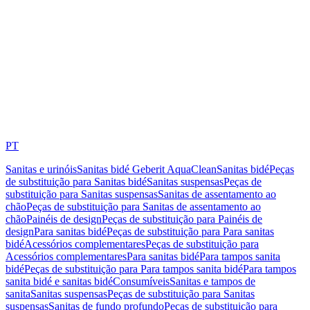
PT
Sanitas e urinóis
Sanitas bidé Geberit AquaClean
Sanitas bidé
Peças
de substituição para Sanitas bidé
Sanitas suspensas
Peças de
substituição para Sanitas suspensas
Sanitas de assentamento ao
chão
Peças de substituição para Sanitas de assentamento ao
chão
Painéis de design
Peças de substituição para Painéis de
design
Para sanitas bidé
Peças de substituição para Para sanitas
bidé
Acessórios complementares
Peças de substituição para
Acessórios complementares
Para sanitas bidé
Para tampos sanita
bidé
Peças de substituição para Para tampos sanita bidé
Para tampos
sanita bidé e sanitas bidé
Consumíveis
Sanitas e tampos de
sanita
Sanitas suspensas
Peças de substituição para Sanitas
suspensas
Sanitas de fundo profundo
Peças de substituição para