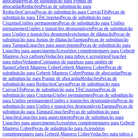
abocardar
Peças de substituição para Pontas de
abocardar
Reduções
Peças de substituição para
Reduções
Curvas
Peças de substituição para Curvas
Tês
Peças de
substituição para Tês
Cruzetas
Peças de substituição para
Cruzetas
Uniões permanentes
Peças de substituição para Uniões
permanentes
Uniões e transições desmontáveis
Peças de substituição
para Uniões e transições desmontáveis
Juntas de dilatação
Peças de
substituição para Juntas de dilatação
Tampas
Peças de substituição
para Tampas
Ligações para aquecimento
Peças de substituição para
Ligações para aquecimento
Acessórios complementares para Geberit
Mapress Aço carbono
Vedações para tubos e acessórios
Fixações
para tubos
Vedantes
Conjuntos de parafuso para uniões de
flange
Geberit Mapress Cobre
Geberit Mapress Cobre
Peças de
substituição para Geberit Mapress Cobre
Pontas de abocardar
Peças
de substituição para Pontas de abocardar
Reduções
Peças de
substituição para Reduções
Curvas
Peças de substituição para
Curvas
Tês
Peças de substituição para Tês
Cruzetas
Peças de
substituição para Cruzetas
Uniões permanentes
Peças de substituição
para Uniões permanentes
Uniões e transições desmontáveis
Peças de
substituição para Uniões e transições desmontáveis
Tampas
Peças de
substituição para Tampas
Ligações
Peças de substituição para
Ligações
Ligações para aquecimento
Peças de substituição para
Ligações para aquecimento
Acessórios complementares para Geberit
Mapress Cobre
Peças de substituição para Acessórios
complementares para Geberit Mapress Cobre
Vedações para tubos e