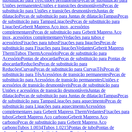
substituição para Tês
Uniões permanentes
Peças de substituição para
Uniões permanentes
Uniões e transições desmontáveis
Peças de
substituição para Uniões e transições desmontáveis
Juntas de
dilatação
Peças de substituição para Juntas de dilatação
Tampas
Peças
de substituição para Tampas
Ligações
Peças de substituição para
Ligações
Geberit Mapress Aço inox, acessórios
complementares
Peças de substituição para Geberit Mapress Aço
inox, acessórios complementares
Vedações para tubos e
acessórios
Fixações para tubos
Fixações para ligações
Peças de
substituição para Fixações para ligações
Vedantes
Geberit Mapress
Therm
Tubos Therm
Acessório
Peças de substituição para
Acessório
Pontas de abocardar
Peças de substituição para Pontas de
abocardar
Reduções
Peças de substituição para
Reduções
Curvas
Peças de substituição para Curvas
Tês
Peças de
substituição para Tês
Acessórios de transição permanentes
Peças de
substituição para Acessórios de transição permanentes
Uniões e
acessórios de transição desmontáveis
Peças de substituição para
Uniões e acessórios de transição desmontáveis
Juntas de
dilatação
Peças de substituição para Juntas de dilatação
Tampas
Peças
de substituição para Tampas
Ligações para aquecimento
Peças de
substituição para Ligações para aquecimento
Acessórios
complementares para Geberit Mapress Therm
Vedantes
Fixações para
tubos
Geberit Mapress Aço carbono
Geberit Mapress Aço
carbono
Peças de substituição para Geberit Mapress Aço
carbono
Tubos 1.0034
Tubos 1.0215
Pontas de tubo
Pontas de