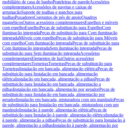
mobiliário de casa de banho
Prateleiras de parede
Acessórios
complementares
Acessórios de gavetas e caixas de
arrumação
Suporte de toalhas e ganchos para
toalhas
Puxadores
Conjuntos de pés de apoio
Quadros
magnéticos
Outros acessórios complementares
Espelhos e móveis
com espelho
Espelho
Peças de substituição para Espelho
Com
iluminação integrada
Peças de substituição para Com iluminação
integrada
Móveis com espelho
Peças de substituição para Móveis
com espelho
Com iluminação integrada
Peças de substituição para
Com iluminação integrada
Sem iluminação integrada
Peças de
substituição para Sem iluminação integrada
Acessórios
complementares
Elementos de luz
Outros acessórios
complementares
Torneiras
Torneiras
Peças de substituição para
Torneiras
Instalação em bancada, alimentação elétrica
Peças de
substituição para Instalação em bancada, alimentação
elétrica
Instalação em bancada, alimentação a pilhas
Peças de
substituição para Instalação em bancada, alimentação a
pilhas
Instalação em bancada, alimentação por gerador
Peças de
substituição para Instalação em bancada, alimentação por
gerador
Instalação em bancada, misturadora com um manípulo
Peças
de substituição para Instalação em bancada, misturadora com um
manípulo
Instalação à parede, alimentação elétrica
Peças de
substituição para Instalação à parede, alimentação elétrica
Instalação
à parede, alimentação a pilhas
Peças de substituição para Instalação à
parede, alimentação a pilhas
Instalação à parede, alimentação por