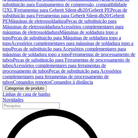
substituição para Equipamentos de compressão, compatibilidade
[2XL]
Ferramentas para Geberit Silent-db20/Geberit PE
Peças de
substituição para Ferramentas para Geberit Silent-db20/Geberit
PE
Máquinas de eletrossoldadura
Peças de substituição para
Máquinas de eletrossoldadura
Acessórios complementares para
máquinas de eletrossoldadura
Máquinas de soldadura topo a
topo
Peças de substituição para Máquinas de soldadura topo a
topo
Acessórios complementares para máquinas de soldadura topo a
topo
Peças de substituição para Acessórios complementares para
máquinas de soldadura topo a topo
Ferramentas de processamento de
tubos
Peças de substituição para Ferramentas de processamento de
tubos
Acessórios complementares para ferramentas de
processamento de tubos
Peças de substituição para Acessórios
complementares para ferramentas de processamento de
tubos
Comandos remotos
Comandos à distância
Categorias de produto
Linhas de casa de banho
Novidades