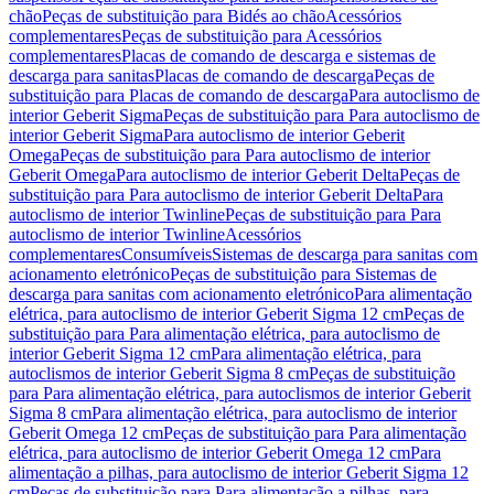
chão
Peças de substituição para Bidés ao chão
Acessórios
complementares
Peças de substituição para Acessórios
complementares
Placas de comando de descarga e sistemas de
descarga para sanitas
Placas de comando de descarga
Peças de
substituição para Placas de comando de descarga
Para autoclismo de
interior Geberit Sigma
Peças de substituição para Para autoclismo de
interior Geberit Sigma
Para autoclismo de interior Geberit
Omega
Peças de substituição para Para autoclismo de interior
Geberit Omega
Para autoclismo de interior Geberit Delta
Peças de
substituição para Para autoclismo de interior Geberit Delta
Para
autoclismo de interior Twinline
Peças de substituição para Para
autoclismo de interior Twinline
Acessórios
complementares
Consumíveis
Sistemas de descarga para sanitas com
acionamento eletrónico
Peças de substituição para Sistemas de
descarga para sanitas com acionamento eletrónico
Para alimentação
elétrica, para autoclismo de interior Geberit Sigma 12 cm
Peças de
substituição para Para alimentação elétrica, para autoclismo de
interior Geberit Sigma 12 cm
Para alimentação elétrica, para
autoclismos de interior Geberit Sigma 8 cm
Peças de substituição
para Para alimentação elétrica, para autoclismos de interior Geberit
Sigma 8 cm
Para alimentação elétrica, para autoclismo de interior
Geberit Omega 12 cm
Peças de substituição para Para alimentação
elétrica, para autoclismo de interior Geberit Omega 12 cm
Para
alimentação a pilhas, para autoclismo de interior Geberit Sigma 12
cm
Peças de substituição para Para alimentação a pilhas, para