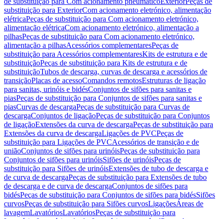
de substituição para Com acionamento pneumático
Exterior
Peças de
substituição para Exterior
Com acionamento eletrónico, alimentação
elétrica
Peças de substituição para Com acionamento eletrónico,
alimentação elétrica
Com acionamento eletrónico, alimentação a
pilhas
Peças de substituição para Com acionamento eletrónico,
alimentação a pilhas
Acessórios complementares
Peças de
substituição para Acessórios complementares
Kits de estrutura e de
substituição
Peças de substituição para Kits de estrutura e de
substituição
Tubos de descarga, curvas de descarga e acessórios de
transição
Placas de acesso
Comandos remotos
Estruturas de ligação
para sanitas, urinóis e bidés
Conjuntos de sifões para sanitas e
pias
Peças de substituição para Conjuntos de sifões para sanitas e
pias
Curvas de descarga
Peças de substituição para Curvas de
descarga
Conjuntos de ligação
Peças de substituição para Conjuntos
de ligação
Extensões da curva de descarga
Peças de substituição para
Extensões da curva de descarga
Ligações de PVC
Peças de
substituição para Ligações de PVC
Acessórios de transição e de
união
Conjuntos de sifões para urinóis
Peças de substituição para
Conjuntos de sifões para urinóis
Sifões de urinóis
Peças de
substituição para Sifões de urinóis
Extensões de tubo de descarga e
de curva de descarga
Peças de substituição para Extensões de tubo
de descarga e de curva de descarga
Conjuntos de sifões para
bidés
Peças de substituição para Conjuntos de sifões para bidés
Sifões
curvos
Peças de substituição para Sifões curvos
Ligações
Áreas de
lavagem
Lavatórios
Lavatórios
Peças de substituição para