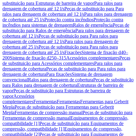
substituição para Estruturas de barreira de vapor
Para ralos para
drenagem de cobertura até 12 l/s
Peças de substituição para Para
ralos para drenagem de cobertura até 12 l/s
Para ralos para drenagem
de cobertura até 25 l/s
Proteção contra incêndios
Proteção contra
incêndios para sistemas de drenagem
Ralos de emergência
Peças de
substituição para Ralos de emergência
Para ralos para drenagem de
cobertura até 12 l/s
Peças de substituição para Para ralos para
drenagem de cobertura até 12 l/s
Para ralos para drenagem de
cobertura até 25 l/s
Peças de substituição para Para ralos para
drenagem de cobertura até 25 l/s
Fixações
Sistema de fixação d40–
200
Sistema de fixação d250–315
Acessórios complementares
Peças
de substituição para Acessórios complementares
Para ralos para
drenagem de cobertura
Peças de substituição para Para ralos para
drenagem de cobertura
Para fixações
Sistema de drenagem
convencional
Ralos para drenagem de cobertura
Peças de substituição
para Ralos para drenagem de cobertura
Estruturas de barreira de
vapor
Peças de substituição para Estruturas de barreira de
vapor
Acessórios
complementares
Ferramentas
Ferramentas
Ferramentas para Geberit
Mepla
Peças de substituição para Ferramentas para Geberit
Mepla
Ferramentas de compressão manual
Peças de substituição para
Ferramentas de compressão manual
Equipamentos de compressão,
compatibilidade [1]
Peças de substituição para Equipamentos de
compressão, compatibilidade [1]
Equipamentos de compressão,
compatibilidade [2]
Peças de substituição para Equipamentos de